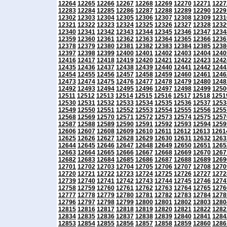
12264
12265
12266
12267
12268
12269
12270
12271
1227
12283
12284
12285
12286
12287
12288
12289
12290
1229
12302
12303
12304
12305
12306
12307
12308
12309
1231
12321
12322
12323
12324
12325
12326
12327
12328
1232
12340
12341
12342
12343
12344
12345
12346
12347
1234
12359
12360
12361
12362
12363
12364
12365
12366
1236
12378
12379
12380
12381
12382
12383
12384
12385
1238
12397
12398
12399
12400
12401
12402
12403
12404
1240
12416
12417
12418
12419
12420
12421
12422
12423
1242
12435
12436
12437
12438
12439
12440
12441
12442
1244
12454
12455
12456
12457
12458
12459
12460
12461
1246
12473
12474
12475
12476
12477
12478
12479
12480
1248
12492
12493
12494
12495
12496
12497
12498
12499
1250
12511
12512
12513
12514
12515
12516
12517
12518
1251
12530
12531
12532
12533
12534
12535
12536
12537
1253
12549
12550
12551
12552
12553
12554
12555
12556
1255
12568
12569
12570
12571
12572
12573
12574
12575
1257
12587
12588
12589
12590
12591
12592
12593
12594
1259
12606
12607
12608
12609
12610
12611
12612
12613
1261
12625
12626
12627
12628
12629
12630
12631
12632
1263
12644
12645
12646
12647
12648
12649
12650
12651
1265
12663
12664
12665
12666
12667
12668
12669
12670
1267
12682
12683
12684
12685
12686
12687
12688
12689
1269
12701
12702
12703
12704
12705
12706
12707
12708
1270
12720
12721
12722
12723
12724
12725
12726
12727
1272
12739
12740
12741
12742
12743
12744
12745
12746
1274
12758
12759
12760
12761
12762
12763
12764
12765
1276
12777
12778
12779
12780
12781
12782
12783
12784
1278
12796
12797
12798
12799
12800
12801
12802
12803
1280
12815
12816
12817
12818
12819
12820
12821
12822
1282
12834
12835
12836
12837
12838
12839
12840
12841
1284
12853
12854
12855
12856
12857
12858
12859
12860
1286