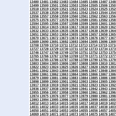
13480
13481
13482
13483
13484
13485
13486
13487
1348
13499
13500
13501
13502
13503
13504
13505
13506
1350
13518
13519
13520
13521
13522
13523
13524
13525
1352
13537
13538
13539
13540
13541
13542
13543
13544
1354
13556
13557
13558
13559
13560
13561
13562
13563
1356
13575
13576
13577
13578
13579
13580
13581
13582
1358
13594
13595
13596
13597
13598
13599
13600
13601
1360
13613
13614
13615
13616
13617
13618
13619
13620
1362
13632
13633
13634
13635
13636
13637
13638
13639
1364
13651
13652
13653
13654
13655
13656
13657
13658
1365
13670
13671
13672
13673
13674
13675
13676
13677
1367
13689
13690
13691
13692
13693
13694
13695
13696
1369
13708
13709
13710
13711
13712
13713
13714
13715
1371
13727
13728
13729
13730
13731
13732
13733
13734
1373
13746
13747
13748
13749
13750
13751
13752
13753
1375
13765
13766
13767
13768
13769
13770
13771
13772
1377
13784
13785
13786
13787
13788
13789
13790
13791
1379
13803
13804
13805
13806
13807
13808
13809
13810
1381
13822
13823
13824
13825
13826
13827
13828
13829
1383
13841
13842
13843
13844
13845
13846
13847
13848
1384
13860
13861
13862
13863
13864
13865
13866
13867
1386
13879
13880
13881
13882
13883
13884
13885
13886
1388
13898
13899
13900
13901
13902
13903
13904
13905
1390
13917
13918
13919
13920
13921
13922
13923
13924
1392
13936
13937
13938
13939
13940
13941
13942
13943
1394
13955
13956
13957
13958
13959
13960
13961
13962
1396
13974
13975
13976
13977
13978
13979
13980
13981
1398
13993
13994
13995
13996
13997
13998
13999
14000
1400
14012
14013
14014
14015
14016
14017
14018
14019
1402
14031
14032
14033
14034
14035
14036
14037
14038
1403
14050
14051
14052
14053
14054
14055
14056
14057
1405
14069
14070
14071
14072
14073
14074
14075
14076
1407