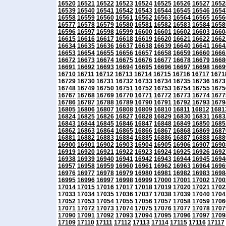
16520
16521
16522
16523
16524
16525
16526
16527
1652
16539
16540
16541
16542
16543
16544
16545
16546
1654
16558
16559
16560
16561
16562
16563
16564
16565
1656
16577
16578
16579
16580
16581
16582
16583
16584
1658
16596
16597
16598
16599
16600
16601
16602
16603
1660
16615
16616
16617
16618
16619
16620
16621
16622
1662
16634
16635
16636
16637
16638
16639
16640
16641
1664
16653
16654
16655
16656
16657
16658
16659
16660
1666
16672
16673
16674
16675
16676
16677
16678
16679
1668
16691
16692
16693
16694
16695
16696
16697
16698
1669
16710
16711
16712
16713
16714
16715
16716
16717
1671
16729
16730
16731
16732
16733
16734
16735
16736
1673
16748
16749
16750
16751
16752
16753
16754
16755
1675
16767
16768
16769
16770
16771
16772
16773
16774
1677
16786
16787
16788
16789
16790
16791
16792
16793
1679
16805
16806
16807
16808
16809
16810
16811
16812
1681
16824
16825
16826
16827
16828
16829
16830
16831
1683
16843
16844
16845
16846
16847
16848
16849
16850
1685
16862
16863
16864
16865
16866
16867
16868
16869
1687
16881
16882
16883
16884
16885
16886
16887
16888
1688
16900
16901
16902
16903
16904
16905
16906
16907
1690
16919
16920
16921
16922
16923
16924
16925
16926
1692
16938
16939
16940
16941
16942
16943
16944
16945
1694
16957
16958
16959
16960
16961
16962
16963
16964
1696
16976
16977
16978
16979
16980
16981
16982
16983
1698
16995
16996
16997
16998
16999
17000
17001
17002
1700
17014
17015
17016
17017
17018
17019
17020
17021
1702
17033
17034
17035
17036
17037
17038
17039
17040
1704
17052
17053
17054
17055
17056
17057
17058
17059
1706
17071
17072
17073
17074
17075
17076
17077
17078
1707
17090
17091
17092
17093
17094
17095
17096
17097
1709
17109
17110
17111
17112
17113
17114
17115
17116
17117