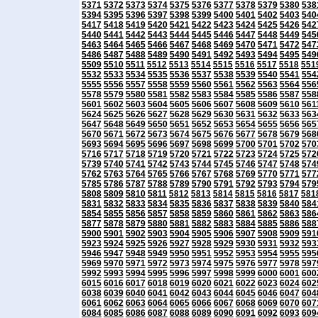
5371
5372
5373
5374
5375
5376
5377
5378
5379
5380
538
5394
5395
5396
5397
5398
5399
5400
5401
5402
5403
540
5417
5418
5419
5420
5421
5422
5423
5424
5425
5426
542
5440
5441
5442
5443
5444
5445
5446
5447
5448
5449
545
5463
5464
5465
5466
5467
5468
5469
5470
5471
5472
547
5486
5487
5488
5489
5490
5491
5492
5493
5494
5495
549
5509
5510
5511
5512
5513
5514
5515
5516
5517
5518
551
5532
5533
5534
5535
5536
5537
5538
5539
5540
5541
554
5555
5556
5557
5558
5559
5560
5561
5562
5563
5564
556
5578
5579
5580
5581
5582
5583
5584
5585
5586
5587
558
5601
5602
5603
5604
5605
5606
5607
5608
5609
5610
561
5624
5625
5626
5627
5628
5629
5630
5631
5632
5633
563
5647
5648
5649
5650
5651
5652
5653
5654
5655
5656
565
5670
5671
5672
5673
5674
5675
5676
5677
5678
5679
568
5693
5694
5695
5696
5697
5698
5699
5700
5701
5702
570
5716
5717
5718
5719
5720
5721
5722
5723
5724
5725
572
5739
5740
5741
5742
5743
5744
5745
5746
5747
5748
574
5762
5763
5764
5765
5766
5767
5768
5769
5770
5771
577
5785
5786
5787
5788
5789
5790
5791
5792
5793
5794
579
5808
5809
5810
5811
5812
5813
5814
5815
5816
5817
581
5831
5832
5833
5834
5835
5836
5837
5838
5839
5840
584
5854
5855
5856
5857
5858
5859
5860
5861
5862
5863
586
5877
5878
5879
5880
5881
5882
5883
5884
5885
5886
588
5900
5901
5902
5903
5904
5905
5906
5907
5908
5909
591
5923
5924
5925
5926
5927
5928
5929
5930
5931
5932
593
5946
5947
5948
5949
5950
5951
5952
5953
5954
5955
595
5969
5970
5971
5972
5973
5974
5975
5976
5977
5978
597
5992
5993
5994
5995
5996
5997
5998
5999
6000
6001
600
6015
6016
6017
6018
6019
6020
6021
6022
6023
6024
602
6038
6039
6040
6041
6042
6043
6044
6045
6046
6047
604
6061
6062
6063
6064
6065
6066
6067
6068
6069
6070
607
6084
6085
6086
6087
6088
6089
6090
6091
6092
6093
609