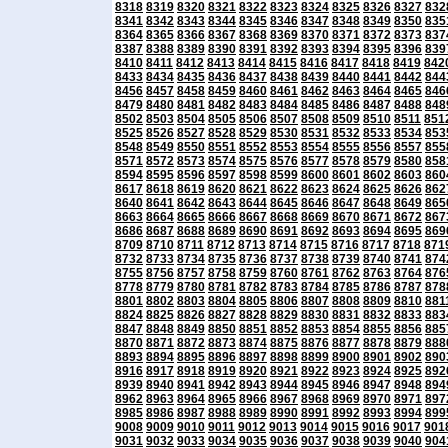
8318
8319
8320
8321
8322
8323
8324
8325
8326
8327
832
8341
8342
8343
8344
8345
8346
8347
8348
8349
8350
835
8364
8365
8366
8367
8368
8369
8370
8371
8372
8373
837
8387
8388
8389
8390
8391
8392
8393
8394
8395
8396
839
8410
8411
8412
8413
8414
8415
8416
8417
8418
8419
842
8433
8434
8435
8436
8437
8438
8439
8440
8441
8442
844
8456
8457
8458
8459
8460
8461
8462
8463
8464
8465
846
8479
8480
8481
8482
8483
8484
8485
8486
8487
8488
848
8502
8503
8504
8505
8506
8507
8508
8509
8510
8511
851
8525
8526
8527
8528
8529
8530
8531
8532
8533
8534
853
8548
8549
8550
8551
8552
8553
8554
8555
8556
8557
855
8571
8572
8573
8574
8575
8576
8577
8578
8579
8580
858
8594
8595
8596
8597
8598
8599
8600
8601
8602
8603
860
8617
8618
8619
8620
8621
8622
8623
8624
8625
8626
862
8640
8641
8642
8643
8644
8645
8646
8647
8648
8649
865
8663
8664
8665
8666
8667
8668
8669
8670
8671
8672
867
8686
8687
8688
8689
8690
8691
8692
8693
8694
8695
869
8709
8710
8711
8712
8713
8714
8715
8716
8717
8718
871
8732
8733
8734
8735
8736
8737
8738
8739
8740
8741
874
8755
8756
8757
8758
8759
8760
8761
8762
8763
8764
876
8778
8779
8780
8781
8782
8783
8784
8785
8786
8787
878
8801
8802
8803
8804
8805
8806
8807
8808
8809
8810
881
8824
8825
8826
8827
8828
8829
8830
8831
8832
8833
883
8847
8848
8849
8850
8851
8852
8853
8854
8855
8856
885
8870
8871
8872
8873
8874
8875
8876
8877
8878
8879
888
8893
8894
8895
8896
8897
8898
8899
8900
8901
8902
890
8916
8917
8918
8919
8920
8921
8922
8923
8924
8925
892
8939
8940
8941
8942
8943
8944
8945
8946
8947
8948
894
8962
8963
8964
8965
8966
8967
8968
8969
8970
8971
897
8985
8986
8987
8988
8989
8990
8991
8992
8993
8994
899
9008
9009
9010
9011
9012
9013
9014
9015
9016
9017
901
9031
9032
9033
9034
9035
9036
9037
9038
9039
9040
904