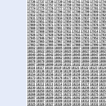
17736
17737
17738
17739
17740
17741
17742
17743
1774
17755
17756
17757
17758
17759
17760
17761
17762
1776
17774
17775
17776
17777
17778
17779
17780
17781
1778
17793
17794
17795
17796
17797
17798
17799
17800
1780
17812
17813
17814
17815
17816
17817
17818
17819
1782
17831
17832
17833
17834
17835
17836
17837
17838
1783
17850
17851
17852
17853
17854
17855
17856
17857
1785
17869
17870
17871
17872
17873
17874
17875
17876
1787
17888
17889
17890
17891
17892
17893
17894
17895
1789
17907
17908
17909
17910
17911
17912
17913
17914
1791
17926
17927
17928
17929
17930
17931
17932
17933
1793
17945
17946
17947
17948
17949
17950
17951
17952
1795
17964
17965
17966
17967
17968
17969
17970
17971
1797
17983
17984
17985
17986
17987
17988
17989
17990
1799
18002
18003
18004
18005
18006
18007
18008
18009
1801
18021
18022
18023
18024
18025
18026
18027
18028
1802
18040
18041
18042
18043
18044
18045
18046
18047
1804
18059
18060
18061
18062
18063
18064
18065
18066
1806
18078
18079
18080
18081
18082
18083
18084
18085
1808
18097
18098
18099
18100
18101
18102
18103
18104
1810
18116
18117
18118
18119
18120
18121
18122
18123
1812
18135
18136
18137
18138
18139
18140
18141
18142
1814
18154
18155
18156
18157
18158
18159
18160
18161
1816
18173
18174
18175
18176
18177
18178
18179
18180
1818
18192
18193
18194
18195
18196
18197
18198
18199
1820
18211
18212
18213
18214
18215
18216
18217
18218
1821
18230
18231
18232
18233
18234
18235
18236
18237
1823
18249
18250
18251
18252
18253
18254
18255
18256
1825
18268
18269
18270
18271
18272
18273
18274
18275
1827
18287
18288
18289
18290
18291
18292
18293
18294
1829
18306
18307
18308
18309
18310
18311
18312
18313
1831
18325
18326
18327
18328
18329
18330
18331
18332
1833