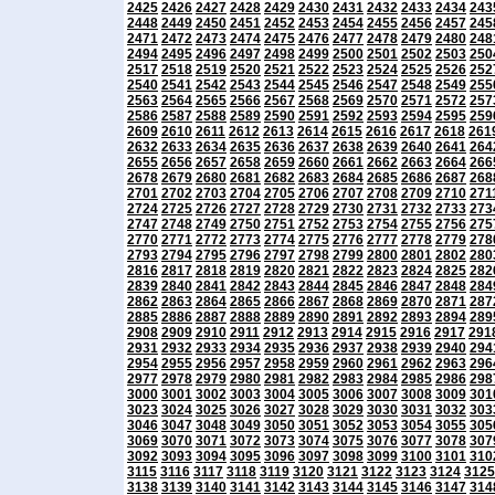
2425
2426
2427
2428
2429
2430
2431
2432
2433
2434
243
2448
2449
2450
2451
2452
2453
2454
2455
2456
2457
245
2471
2472
2473
2474
2475
2476
2477
2478
2479
2480
248
2494
2495
2496
2497
2498
2499
2500
2501
2502
2503
250
2517
2518
2519
2520
2521
2522
2523
2524
2525
2526
252
2540
2541
2542
2543
2544
2545
2546
2547
2548
2549
255
2563
2564
2565
2566
2567
2568
2569
2570
2571
2572
257
2586
2587
2588
2589
2590
2591
2592
2593
2594
2595
259
2609
2610
2611
2612
2613
2614
2615
2616
2617
2618
261
2632
2633
2634
2635
2636
2637
2638
2639
2640
2641
264
2655
2656
2657
2658
2659
2660
2661
2662
2663
2664
266
2678
2679
2680
2681
2682
2683
2684
2685
2686
2687
268
2701
2702
2703
2704
2705
2706
2707
2708
2709
2710
271
2724
2725
2726
2727
2728
2729
2730
2731
2732
2733
273
2747
2748
2749
2750
2751
2752
2753
2754
2755
2756
275
2770
2771
2772
2773
2774
2775
2776
2777
2778
2779
278
2793
2794
2795
2796
2797
2798
2799
2800
2801
2802
280
2816
2817
2818
2819
2820
2821
2822
2823
2824
2825
282
2839
2840
2841
2842
2843
2844
2845
2846
2847
2848
284
2862
2863
2864
2865
2866
2867
2868
2869
2870
2871
287
2885
2886
2887
2888
2889
2890
2891
2892
2893
2894
289
2908
2909
2910
2911
2912
2913
2914
2915
2916
2917
291
2931
2932
2933
2934
2935
2936
2937
2938
2939
2940
294
2954
2955
2956
2957
2958
2959
2960
2961
2962
2963
296
2977
2978
2979
2980
2981
2982
2983
2984
2985
2986
298
3000
3001
3002
3003
3004
3005
3006
3007
3008
3009
301
3023
3024
3025
3026
3027
3028
3029
3030
3031
3032
303
3046
3047
3048
3049
3050
3051
3052
3053
3054
3055
305
3069
3070
3071
3072
3073
3074
3075
3076
3077
3078
307
3092
3093
3094
3095
3096
3097
3098
3099
3100
3101
310
3115
3116
3117
3118
3119
3120
3121
3122
3123
3124
3125
3138
3139
3140
3141
3142
3143
3144
3145
3146
3147
314