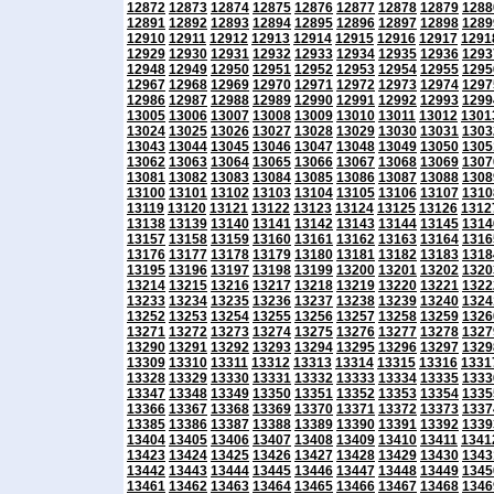
12872
12873
12874
12875
12876
12877
12878
12879
1288
12891
12892
12893
12894
12895
12896
12897
12898
1289
12910
12911
12912
12913
12914
12915
12916
12917
1291
12929
12930
12931
12932
12933
12934
12935
12936
1293
12948
12949
12950
12951
12952
12953
12954
12955
1295
12967
12968
12969
12970
12971
12972
12973
12974
1297
12986
12987
12988
12989
12990
12991
12992
12993
1299
13005
13006
13007
13008
13009
13010
13011
13012
1301
13024
13025
13026
13027
13028
13029
13030
13031
1303
13043
13044
13045
13046
13047
13048
13049
13050
1305
13062
13063
13064
13065
13066
13067
13068
13069
1307
13081
13082
13083
13084
13085
13086
13087
13088
1308
13100
13101
13102
13103
13104
13105
13106
13107
1310
13119
13120
13121
13122
13123
13124
13125
13126
1312
13138
13139
13140
13141
13142
13143
13144
13145
1314
13157
13158
13159
13160
13161
13162
13163
13164
1316
13176
13177
13178
13179
13180
13181
13182
13183
1318
13195
13196
13197
13198
13199
13200
13201
13202
1320
13214
13215
13216
13217
13218
13219
13220
13221
1322
13233
13234
13235
13236
13237
13238
13239
13240
1324
13252
13253
13254
13255
13256
13257
13258
13259
1326
13271
13272
13273
13274
13275
13276
13277
13278
1327
13290
13291
13292
13293
13294
13295
13296
13297
1329
13309
13310
13311
13312
13313
13314
13315
13316
1331
13328
13329
13330
13331
13332
13333
13334
13335
1333
13347
13348
13349
13350
13351
13352
13353
13354
1335
13366
13367
13368
13369
13370
13371
13372
13373
1337
13385
13386
13387
13388
13389
13390
13391
13392
1339
13404
13405
13406
13407
13408
13409
13410
13411
1341
13423
13424
13425
13426
13427
13428
13429
13430
1343
13442
13443
13444
13445
13446
13447
13448
13449
1345
13461
13462
13463
13464
13465
13466
13467
13468
1346