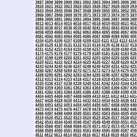
3897
3898
3899
3900
3901
3902
3903
3904
3905
3906
390
3920
3921
3922
3923
3924
3925
3926
3927
3928
3929
393
3943
3944
3945
3946
3947
3948
3949
3950
3951
3952
395
3966
3967
3968
3969
3970
3971
3972
3973
3974
3975
397
3989
3990
3991
3992
3993
3994
3995
3996
3997
3998
399
4012
4013
4014
4015
4016
4017
4018
4019
4020
4021
402
4035
4036
4037
4038
4039
4040
4041
4042
4043
4044
404
4058
4059
4060
4061
4062
4063
4064
4065
4066
4067
406
4081
4082
4083
4084
4085
4086
4087
4088
4089
4090
409
4104
4105
4106
4107
4108
4109
4110
4111
4112
4113
4114
4128
4129
4130
4131
4132
4133
4134
4135
4136
4137
413
4151
4152
4153
4154
4155
4156
4157
4158
4159
4160
416
4174
4175
4176
4177
4178
4179
4180
4181
4182
4183
418
4197
4198
4199
4200
4201
4202
4203
4204
4205
4206
420
4220
4221
4222
4223
4224
4225
4226
4227
4228
4229
423
4243
4244
4245
4246
4247
4248
4249
4250
4251
4252
425
4266
4267
4268
4269
4270
4271
4272
4273
4274
4275
427
4289
4290
4291
4292
4293
4294
4295
4296
4297
4298
429
4312
4313
4314
4315
4316
4317
4318
4319
4320
4321
432
4335
4336
4337
4338
4339
4340
4341
4342
4343
4344
434
4358
4359
4360
4361
4362
4363
4364
4365
4366
4367
436
4381
4382
4383
4384
4385
4386
4387
4388
4389
4390
439
4404
4405
4406
4407
4408
4409
4410
4411
4412
4413
441
4427
4428
4429
4430
4431
4432
4433
4434
4435
4436
443
4450
4451
4452
4453
4454
4455
4456
4457
4458
4459
446
4473
4474
4475
4476
4477
4478
4479
4480
4481
4482
448
4496
4497
4498
4499
4500
4501
4502
4503
4504
4505
450
4519
4520
4521
4522
4523
4524
4525
4526
4527
4528
452
4542
4543
4544
4545
4546
4547
4548
4549
4550
4551
455
4565
4566
4567
4568
4569
4570
4571
4572
4573
4574
457
4588
4589
4590
4591
4592
4593
4594
4595
4596
4597
459
4611
4612
4613
4614
4615
4616
4617
4618
4619
4620
462