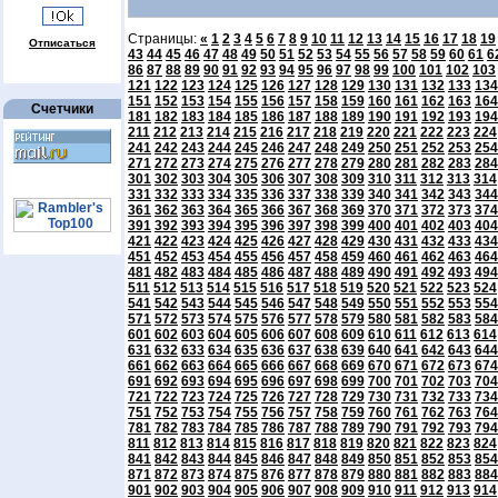
Страницы:
«
1
2
3
4
5
6
7
8
9
10
11
12
13
14
15
16
17
18
19
Отписаться
43
44
45
46
47
48
49
50
51
52
53
54
55
56
57
58
59
60
61
6
86
87
88
89
90
91
92
93
94
95
96
97
98
99
100
101
102
103
121
122
123
124
125
126
127
128
129
130
131
132
133
134
151
152
153
154
155
156
157
158
159
160
161
162
163
164
Счетчики
181
182
183
184
185
186
187
188
189
190
191
192
193
194
211
212
213
214
215
216
217
218
219
220
221
222
223
224
241
242
243
244
245
246
247
248
249
250
251
252
253
254
271
272
273
274
275
276
277
278
279
280
281
282
283
284
301
302
303
304
305
306
307
308
309
310
311
312
313
314
331
332
333
334
335
336
337
338
339
340
341
342
343
344
361
362
363
364
365
366
367
368
369
370
371
372
373
374
391
392
393
394
395
396
397
398
399
400
401
402
403
404
421
422
423
424
425
426
427
428
429
430
431
432
433
434
451
452
453
454
455
456
457
458
459
460
461
462
463
464
481
482
483
484
485
486
487
488
489
490
491
492
493
494
511
512
513
514
515
516
517
518
519
520
521
522
523
524
541
542
543
544
545
546
547
548
549
550
551
552
553
554
571
572
573
574
575
576
577
578
579
580
581
582
583
584
601
602
603
604
605
606
607
608
609
610
611
612
613
614
631
632
633
634
635
636
637
638
639
640
641
642
643
644
661
662
663
664
665
666
667
668
669
670
671
672
673
674
691
692
693
694
695
696
697
698
699
700
701
702
703
704
721
722
723
724
725
726
727
728
729
730
731
732
733
734
751
752
753
754
755
756
757
758
759
760
761
762
763
764
781
782
783
784
785
786
787
788
789
790
791
792
793
794
811
812
813
814
815
816
817
818
819
820
821
822
823
824
841
842
843
844
845
846
847
848
849
850
851
852
853
854
871
872
873
874
875
876
877
878
879
880
881
882
883
884
901
902
903
904
905
906
907
908
909
910
911
912
913
914