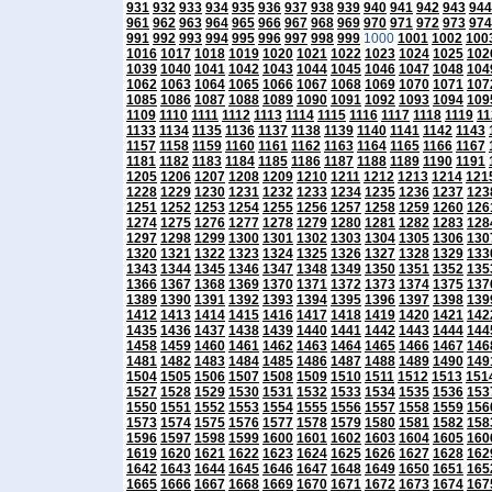
931
932
933
934
935
936
937
938
939
940
941
942
943
944
961
962
963
964
965
966
967
968
969
970
971
972
973
974
991
992
993
994
995
996
997
998
999
1000
1001
1002
100
1016
1017
1018
1019
1020
1021
1022
1023
1024
1025
102
1039
1040
1041
1042
1043
1044
1045
1046
1047
1048
104
1062
1063
1064
1065
1066
1067
1068
1069
1070
1071
107
1085
1086
1087
1088
1089
1090
1091
1092
1093
1094
109
1109
1110
1111
1112
1113
1114
1115
1116
1117
1118
1119
11
1133
1134
1135
1136
1137
1138
1139
1140
1141
1142
1143
1157
1158
1159
1160
1161
1162
1163
1164
1165
1166
1167
1181
1182
1183
1184
1185
1186
1187
1188
1189
1190
1191
1205
1206
1207
1208
1209
1210
1211
1212
1213
1214
121
1228
1229
1230
1231
1232
1233
1234
1235
1236
1237
123
1251
1252
1253
1254
1255
1256
1257
1258
1259
1260
126
1274
1275
1276
1277
1278
1279
1280
1281
1282
1283
128
1297
1298
1299
1300
1301
1302
1303
1304
1305
1306
130
1320
1321
1322
1323
1324
1325
1326
1327
1328
1329
133
1343
1344
1345
1346
1347
1348
1349
1350
1351
1352
135
1366
1367
1368
1369
1370
1371
1372
1373
1374
1375
137
1389
1390
1391
1392
1393
1394
1395
1396
1397
1398
139
1412
1413
1414
1415
1416
1417
1418
1419
1420
1421
142
1435
1436
1437
1438
1439
1440
1441
1442
1443
1444
144
1458
1459
1460
1461
1462
1463
1464
1465
1466
1467
146
1481
1482
1483
1484
1485
1486
1487
1488
1489
1490
149
1504
1505
1506
1507
1508
1509
1510
1511
1512
1513
151
1527
1528
1529
1530
1531
1532
1533
1534
1535
1536
153
1550
1551
1552
1553
1554
1555
1556
1557
1558
1559
156
1573
1574
1575
1576
1577
1578
1579
1580
1581
1582
158
1596
1597
1598
1599
1600
1601
1602
1603
1604
1605
160
1619
1620
1621
1622
1623
1624
1625
1626
1627
1628
162
1642
1643
1644
1645
1646
1647
1648
1649
1650
1651
165
1665
1666
1667
1668
1669
1670
1671
1672
1673
1674
167