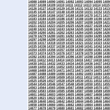
14088
14089
14090
14091
14092
14093
14094
14095
1409
14107
14108
14109
14110
14111
14112
14113
14114
14115
14126
14127
14128
14129
14130
14131
14132
14133
1413
14145
14146
14147
14148
14149
14150
14151
14152
1415
14164
14165
14166
14167
14168
14169
14170
14171
1417
14183
14184
14185
14186
14187
14188
14189
14190
1419
14202
14203
14204
14205
14206
14207
14208
14209
1421
14221
14222
14223
14224
14225
14226
14227
14228
1422
14240
14241
14242
14243
14244
14245
14246
14247
1424
14259
14260
14261
14262
14263
14264
14265
14266
1426
14278
14279
14280
14281
14282
14283
14284
14285
1428
14297
14298
14299
14300
14301
14302
14303
14304
1430
14316
14317
14318
14319
14320
14321
14322
14323
1432
14335
14336
14337
14338
14339
14340
14341
14342
1434
14354
14355
14356
14357
14358
14359
14360
14361
1436
14373
14374
14375
14376
14377
14378
14379
14380
1438
14392
14393
14394
14395
14396
14397
14398
14399
1440
14411
14412
14413
14414
14415
14416
14417
14418
1441
14430
14431
14432
14433
14434
14435
14436
14437
1443
14449
14450
14451
14452
14453
14454
14455
14456
1445
14468
14469
14470
14471
14472
14473
14474
14475
1447
14487
14488
14489
14490
14491
14492
14493
14494
1449
14506
14507
14508
14509
14510
14511
14512
14513
1451
14525
14526
14527
14528
14529
14530
14531
14532
1453
14544
14545
14546
14547
14548
14549
14550
14551
1455
14563
14564
14565
14566
14567
14568
14569
14570
1457
14582
14583
14584
14585
14586
14587
14588
14589
1459
14601
14602
14603
14604
14605
14606
14607
14608
1460
14620
14621
14622
14623
14624
14625
14626
14627
1462
14639
14640
14641
14642
14643
14644
14645
14646
1464
14658
14659
14660
14661
14662
14663
14664
14665
1466
14677
14678
14679
14680
14681
14682
14683
14684
1468