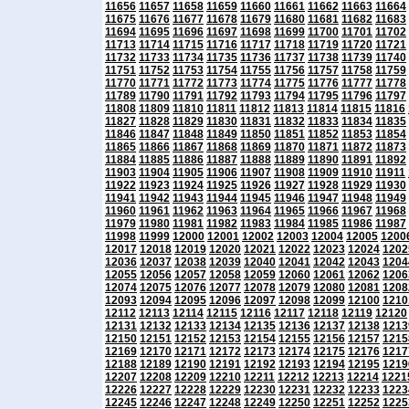
11656
11657
11658
11659
11660
11661
11662
11663
11664
11675
11676
11677
11678
11679
11680
11681
11682
11683
11694
11695
11696
11697
11698
11699
11700
11701
11702
11713
11714
11715
11716
11717
11718
11719
11720
11721
11732
11733
11734
11735
11736
11737
11738
11739
11740
11751
11752
11753
11754
11755
11756
11757
11758
11759
11770
11771
11772
11773
11774
11775
11776
11777
11778
11789
11790
11791
11792
11793
11794
11795
11796
11797
11808
11809
11810
11811
11812
11813
11814
11815
11816
11827
11828
11829
11830
11831
11832
11833
11834
11835
11846
11847
11848
11849
11850
11851
11852
11853
11854
11865
11866
11867
11868
11869
11870
11871
11872
11873
11884
11885
11886
11887
11888
11889
11890
11891
11892
11903
11904
11905
11906
11907
11908
11909
11910
11911
11922
11923
11924
11925
11926
11927
11928
11929
11930
11941
11942
11943
11944
11945
11946
11947
11948
11949
11960
11961
11962
11963
11964
11965
11966
11967
11968
11979
11980
11981
11982
11983
11984
11985
11986
11987
11998
11999
12000
12001
12002
12003
12004
12005
1200
12017
12018
12019
12020
12021
12022
12023
12024
1202
12036
12037
12038
12039
12040
12041
12042
12043
1204
12055
12056
12057
12058
12059
12060
12061
12062
1206
12074
12075
12076
12077
12078
12079
12080
12081
1208
12093
12094
12095
12096
12097
12098
12099
12100
1210
12112
12113
12114
12115
12116
12117
12118
12119
12120
12131
12132
12133
12134
12135
12136
12137
12138
1213
12150
12151
12152
12153
12154
12155
12156
12157
1215
12169
12170
12171
12172
12173
12174
12175
12176
1217
12188
12189
12190
12191
12192
12193
12194
12195
1219
12207
12208
12209
12210
12211
12212
12213
12214
1221
12226
12227
12228
12229
12230
12231
12232
12233
1223
12245
12246
12247
12248
12249
12250
12251
12252
1225