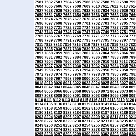
7581
7582
7583
7584
7585
7586
7587
7588
7589
7590
759
7604
7605
7606
7607
7608
7609
7610
7611
7612
7613
761
7627
7628
7629
7630
7631
7632
7633
7634
7635
7636
763
7650
7651
7652
7653
7654
7655
7656
7657
7658
7659
766
7673
7674
7675
7676
7677
7678
7679
7680
7681
7682
768
7696
7697
7698
7699
7700
7701
7702
7703
7704
7705
770
7719
7720
7721
7722
7723
7724
7725
7726
7727
7728
772
7742
7743
7744
7745
7746
7747
7748
7749
7750
7751
775
7765
7766
7767
7768
7769
7770
7771
7772
7773
7774
777
7788
7789
7790
7791
7792
7793
7794
7795
7796
7797
779
7811
7812
7813
7814
7815
7816
7817
7818
7819
7820
782
7834
7835
7836
7837
7838
7839
7840
7841
7842
7843
784
7857
7858
7859
7860
7861
7862
7863
7864
7865
7866
786
7880
7881
7882
7883
7884
7885
7886
7887
7888
7889
789
7903
7904
7905
7906
7907
7908
7909
7910
7911
7912
791
7926
7927
7928
7929
7930
7931
7932
7933
7934
7935
793
7949
7950
7951
7952
7953
7954
7955
7956
7957
7958
795
7972
7973
7974
7975
7976
7977
7978
7979
7980
7981
798
7995
7996
7997
7998
7999
8000
8001
8002
8003
8004
800
8018
8019
8020
8021
8022
8023
8024
8025
8026
8027
802
8041
8042
8043
8044
8045
8046
8047
8048
8049
8050
805
8064
8065
8066
8067
8068
8069
8070
8071
8072
8073
807
8087
8088
8089
8090
8091
8092
8093
8094
8095
8096
809
8110
8111
8112
8113
8114
8115
8116
8117
8118
8119
8120
8134
8135
8136
8137
8138
8139
8140
8141
8142
8143
814
8157
8158
8159
8160
8161
8162
8163
8164
8165
8166
816
8180
8181
8182
8183
8184
8185
8186
8187
8188
8189
819
8203
8204
8205
8206
8207
8208
8209
8210
8211
8212
821
8226
8227
8228
8229
8230
8231
8232
8233
8234
8235
823
8249
8250
8251
8252
8253
8254
8255
8256
8257
8258
825
8272
8273
8274
8275
8276
8277
8278
8279
8280
8281
828
8295
8296
8297
8298
8299
8300
8301
8302
8303
8304
830