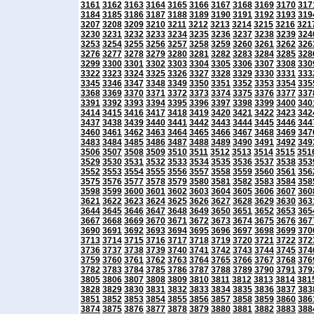
3161
3162
3163
3164
3165
3166
3167
3168
3169
3170
317
3184
3185
3186
3187
3188
3189
3190
3191
3192
3193
319
3207
3208
3209
3210
3211
3212
3213
3214
3215
3216
321
3230
3231
3232
3233
3234
3235
3236
3237
3238
3239
324
3253
3254
3255
3256
3257
3258
3259
3260
3261
3262
326
3276
3277
3278
3279
3280
3281
3282
3283
3284
3285
328
3299
3300
3301
3302
3303
3304
3305
3306
3307
3308
330
3322
3323
3324
3325
3326
3327
3328
3329
3330
3331
333
3345
3346
3347
3348
3349
3350
3351
3352
3353
3354
335
3368
3369
3370
3371
3372
3373
3374
3375
3376
3377
337
3391
3392
3393
3394
3395
3396
3397
3398
3399
3400
340
3414
3415
3416
3417
3418
3419
3420
3421
3422
3423
342
3437
3438
3439
3440
3441
3442
3443
3444
3445
3446
344
3460
3461
3462
3463
3464
3465
3466
3467
3468
3469
347
3483
3484
3485
3486
3487
3488
3489
3490
3491
3492
349
3506
3507
3508
3509
3510
3511
3512
3513
3514
3515
351
3529
3530
3531
3532
3533
3534
3535
3536
3537
3538
353
3552
3553
3554
3555
3556
3557
3558
3559
3560
3561
356
3575
3576
3577
3578
3579
3580
3581
3582
3583
3584
358
3598
3599
3600
3601
3602
3603
3604
3605
3606
3607
360
3621
3622
3623
3624
3625
3626
3627
3628
3629
3630
363
3644
3645
3646
3647
3648
3649
3650
3651
3652
3653
365
3667
3668
3669
3670
3671
3672
3673
3674
3675
3676
367
3690
3691
3692
3693
3694
3695
3696
3697
3698
3699
370
3713
3714
3715
3716
3717
3718
3719
3720
3721
3722
372
3736
3737
3738
3739
3740
3741
3742
3743
3744
3745
374
3759
3760
3761
3762
3763
3764
3765
3766
3767
3768
376
3782
3783
3784
3785
3786
3787
3788
3789
3790
3791
379
3805
3806
3807
3808
3809
3810
3811
3812
3813
3814
381
3828
3829
3830
3831
3832
3833
3834
3835
3836
3837
383
3851
3852
3853
3854
3855
3856
3857
3858
3859
3860
386
3874
3875
3876
3877
3878
3879
3880
3881
3882
3883
388