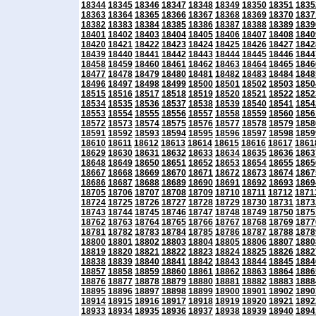
18344
18345
18346
18347
18348
18349
18350
18351
1835
18363
18364
18365
18366
18367
18368
18369
18370
1837
18382
18383
18384
18385
18386
18387
18388
18389
1839
18401
18402
18403
18404
18405
18406
18407
18408
1840
18420
18421
18422
18423
18424
18425
18426
18427
1842
18439
18440
18441
18442
18443
18444
18445
18446
1844
18458
18459
18460
18461
18462
18463
18464
18465
1846
18477
18478
18479
18480
18481
18482
18483
18484
1848
18496
18497
18498
18499
18500
18501
18502
18503
1850
18515
18516
18517
18518
18519
18520
18521
18522
1852
18534
18535
18536
18537
18538
18539
18540
18541
1854
18553
18554
18555
18556
18557
18558
18559
18560
1856
18572
18573
18574
18575
18576
18577
18578
18579
1858
18591
18592
18593
18594
18595
18596
18597
18598
1859
18610
18611
18612
18613
18614
18615
18616
18617
1861
18629
18630
18631
18632
18633
18634
18635
18636
1863
18648
18649
18650
18651
18652
18653
18654
18655
1865
18667
18668
18669
18670
18671
18672
18673
18674
1867
18686
18687
18688
18689
18690
18691
18692
18693
1869
18705
18706
18707
18708
18709
18710
18711
18712
1871
18724
18725
18726
18727
18728
18729
18730
18731
1873
18743
18744
18745
18746
18747
18748
18749
18750
1875
18762
18763
18764
18765
18766
18767
18768
18769
1877
18781
18782
18783
18784
18785
18786
18787
18788
1878
18800
18801
18802
18803
18804
18805
18806
18807
1880
18819
18820
18821
18822
18823
18824
18825
18826
1882
18838
18839
18840
18841
18842
18843
18844
18845
1884
18857
18858
18859
18860
18861
18862
18863
18864
1886
18876
18877
18878
18879
18880
18881
18882
18883
1888
18895
18896
18897
18898
18899
18900
18901
18902
1890
18914
18915
18916
18917
18918
18919
18920
18921
1892
18933
18934
18935
18936
18937
18938
18939
18940
1894