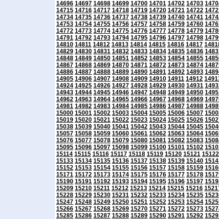
14696
14697
14698
14699
14700
14701
14702
14703
1470
14715
14716
14717
14718
14719
14720
14721
14722
1472
14734
14735
14736
14737
14738
14739
14740
14741
1474
14753
14754
14755
14756
14757
14758
14759
14760
1476
14772
14773
14774
14775
14776
14777
14778
14779
1478
14791
14792
14793
14794
14795
14796
14797
14798
1479
14810
14811
14812
14813
14814
14815
14816
14817
1481
14829
14830
14831
14832
14833
14834
14835
14836
1483
14848
14849
14850
14851
14852
14853
14854
14855
1485
14867
14868
14869
14870
14871
14872
14873
14874
1487
14886
14887
14888
14889
14890
14891
14892
14893
1489
14905
14906
14907
14908
14909
14910
14911
14912
1491
14924
14925
14926
14927
14928
14929
14930
14931
1493
14943
14944
14945
14946
14947
14948
14949
14950
1495
14962
14963
14964
14965
14966
14967
14968
14969
1497
14981
14982
14983
14984
14985
14986
14987
14988
1498
15000
15001
15002
15003
15004
15005
15006
15007
1500
15019
15020
15021
15022
15023
15024
15025
15026
1502
15038
15039
15040
15041
15042
15043
15044
15045
1504
15057
15058
15059
15060
15061
15062
15063
15064
1506
15076
15077
15078
15079
15080
15081
15082
15083
1508
15095
15096
15097
15098
15099
15100
15101
15102
1510
15114
15115
15116
15117
15118
15119
15120
15121
15122
15133
15134
15135
15136
15137
15138
15139
15140
1514
15152
15153
15154
15155
15156
15157
15158
15159
1516
15171
15172
15173
15174
15175
15176
15177
15178
1517
15190
15191
15192
15193
15194
15195
15196
15197
1519
15209
15210
15211
15212
15213
15214
15215
15216
1521
15228
15229
15230
15231
15232
15233
15234
15235
1523
15247
15248
15249
15250
15251
15252
15253
15254
1525
15266
15267
15268
15269
15270
15271
15272
15273
1527
15285
15286
15287
15288
15289
15290
15291
15292
1529