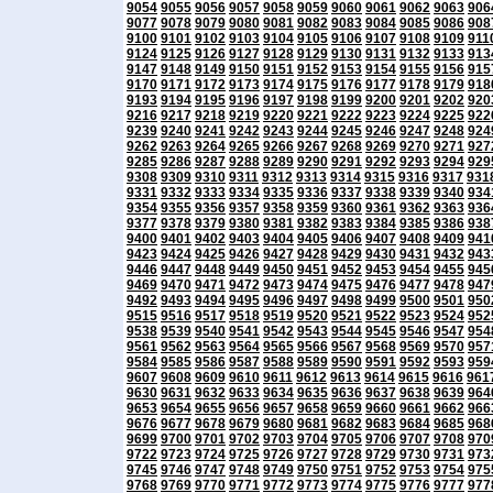
9054
9055
9056
9057
9058
9059
9060
9061
9062
9063
906
9077
9078
9079
9080
9081
9082
9083
9084
9085
9086
908
9100
9101
9102
9103
9104
9105
9106
9107
9108
9109
911
9124
9125
9126
9127
9128
9129
9130
9131
9132
9133
913
9147
9148
9149
9150
9151
9152
9153
9154
9155
9156
915
9170
9171
9172
9173
9174
9175
9176
9177
9178
9179
918
9193
9194
9195
9196
9197
9198
9199
9200
9201
9202
920
9216
9217
9218
9219
9220
9221
9222
9223
9224
9225
922
9239
9240
9241
9242
9243
9244
9245
9246
9247
9248
924
9262
9263
9264
9265
9266
9267
9268
9269
9270
9271
927
9285
9286
9287
9288
9289
9290
9291
9292
9293
9294
929
9308
9309
9310
9311
9312
9313
9314
9315
9316
9317
931
9331
9332
9333
9334
9335
9336
9337
9338
9339
9340
934
9354
9355
9356
9357
9358
9359
9360
9361
9362
9363
936
9377
9378
9379
9380
9381
9382
9383
9384
9385
9386
938
9400
9401
9402
9403
9404
9405
9406
9407
9408
9409
941
9423
9424
9425
9426
9427
9428
9429
9430
9431
9432
943
9446
9447
9448
9449
9450
9451
9452
9453
9454
9455
945
9469
9470
9471
9472
9473
9474
9475
9476
9477
9478
947
9492
9493
9494
9495
9496
9497
9498
9499
9500
9501
950
9515
9516
9517
9518
9519
9520
9521
9522
9523
9524
952
9538
9539
9540
9541
9542
9543
9544
9545
9546
9547
954
9561
9562
9563
9564
9565
9566
9567
9568
9569
9570
957
9584
9585
9586
9587
9588
9589
9590
9591
9592
9593
959
9607
9608
9609
9610
9611
9612
9613
9614
9615
9616
961
9630
9631
9632
9633
9634
9635
9636
9637
9638
9639
964
9653
9654
9655
9656
9657
9658
9659
9660
9661
9662
966
9676
9677
9678
9679
9680
9681
9682
9683
9684
9685
968
9699
9700
9701
9702
9703
9704
9705
9706
9707
9708
970
9722
9723
9724
9725
9726
9727
9728
9729
9730
9731
973
9745
9746
9747
9748
9749
9750
9751
9752
9753
9754
975
9768
9769
9770
9771
9772
9773
9774
9775
9776
9777
977