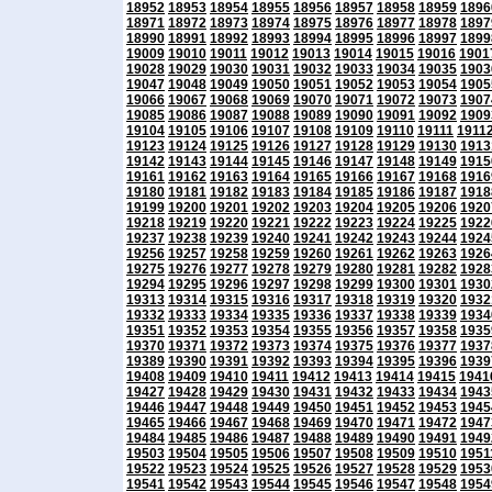
18952
18953
18954
18955
18956
18957
18958
18959
1896
18971
18972
18973
18974
18975
18976
18977
18978
1897
18990
18991
18992
18993
18994
18995
18996
18997
1899
19009
19010
19011
19012
19013
19014
19015
19016
1901
19028
19029
19030
19031
19032
19033
19034
19035
1903
19047
19048
19049
19050
19051
19052
19053
19054
1905
19066
19067
19068
19069
19070
19071
19072
19073
1907
19085
19086
19087
19088
19089
19090
19091
19092
1909
19104
19105
19106
19107
19108
19109
19110
19111
1911
19123
19124
19125
19126
19127
19128
19129
19130
1913
19142
19143
19144
19145
19146
19147
19148
19149
1915
19161
19162
19163
19164
19165
19166
19167
19168
1916
19180
19181
19182
19183
19184
19185
19186
19187
1918
19199
19200
19201
19202
19203
19204
19205
19206
1920
19218
19219
19220
19221
19222
19223
19224
19225
1922
19237
19238
19239
19240
19241
19242
19243
19244
1924
19256
19257
19258
19259
19260
19261
19262
19263
1926
19275
19276
19277
19278
19279
19280
19281
19282
1928
19294
19295
19296
19297
19298
19299
19300
19301
1930
19313
19314
19315
19316
19317
19318
19319
19320
1932
19332
19333
19334
19335
19336
19337
19338
19339
1934
19351
19352
19353
19354
19355
19356
19357
19358
1935
19370
19371
19372
19373
19374
19375
19376
19377
1937
19389
19390
19391
19392
19393
19394
19395
19396
1939
19408
19409
19410
19411
19412
19413
19414
19415
1941
19427
19428
19429
19430
19431
19432
19433
19434
1943
19446
19447
19448
19449
19450
19451
19452
19453
1945
19465
19466
19467
19468
19469
19470
19471
19472
1947
19484
19485
19486
19487
19488
19489
19490
19491
1949
19503
19504
19505
19506
19507
19508
19509
19510
1951
19522
19523
19524
19525
19526
19527
19528
19529
1953
19541
19542
19543
19544
19545
19546
19547
19548
1954