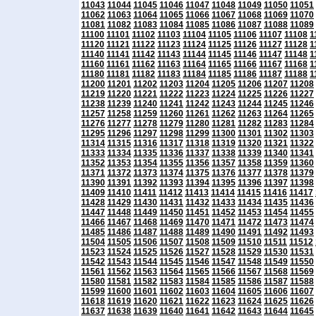
11043
11044
11045
11046
11047
11048
11049
11050
11051
11062
11063
11064
11065
11066
11067
11068
11069
11070
11081
11082
11083
11084
11085
11086
11087
11088
11089
11100
11101
11102
11103
11104
11105
11106
11107
11108
1
11120
11121
11122
11123
11124
11125
11126
11127
11128
1
11140
11141
11142
11143
11144
11145
11146
11147
11148
1
11160
11161
11162
11163
11164
11165
11166
11167
11168
1
11180
11181
11182
11183
11184
11185
11186
11187
11188
1
11200
11201
11202
11203
11204
11205
11206
11207
11208
11219
11220
11221
11222
11223
11224
11225
11226
11227
11238
11239
11240
11241
11242
11243
11244
11245
11246
11257
11258
11259
11260
11261
11262
11263
11264
11265
11276
11277
11278
11279
11280
11281
11282
11283
11284
11295
11296
11297
11298
11299
11300
11301
11302
11303
11314
11315
11316
11317
11318
11319
11320
11321
11322
11333
11334
11335
11336
11337
11338
11339
11340
11341
11352
11353
11354
11355
11356
11357
11358
11359
11360
11371
11372
11373
11374
11375
11376
11377
11378
11379
11390
11391
11392
11393
11394
11395
11396
11397
11398
11409
11410
11411
11412
11413
11414
11415
11416
11417
11428
11429
11430
11431
11432
11433
11434
11435
11436
11447
11448
11449
11450
11451
11452
11453
11454
11455
11466
11467
11468
11469
11470
11471
11472
11473
11474
11485
11486
11487
11488
11489
11490
11491
11492
11493
11504
11505
11506
11507
11508
11509
11510
11511
11512
11523
11524
11525
11526
11527
11528
11529
11530
11531
11542
11543
11544
11545
11546
11547
11548
11549
11550
11561
11562
11563
11564
11565
11566
11567
11568
11569
11580
11581
11582
11583
11584
11585
11586
11587
11588
11599
11600
11601
11602
11603
11604
11605
11606
11607
11618
11619
11620
11621
11622
11623
11624
11625
11626
11637
11638
11639
11640
11641
11642
11643
11644
11645