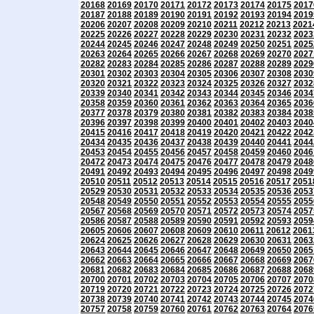
20168
20169
20170
20171
20172
20173
20174
20175
2017
20187
20188
20189
20190
20191
20192
20193
20194
2019
20206
20207
20208
20209
20210
20211
20212
20213
2021
20225
20226
20227
20228
20229
20230
20231
20232
2023
20244
20245
20246
20247
20248
20249
20250
20251
2025
20263
20264
20265
20266
20267
20268
20269
20270
2027
20282
20283
20284
20285
20286
20287
20288
20289
2029
20301
20302
20303
20304
20305
20306
20307
20308
2030
20320
20321
20322
20323
20324
20325
20326
20327
2032
20339
20340
20341
20342
20343
20344
20345
20346
2034
20358
20359
20360
20361
20362
20363
20364
20365
2036
20377
20378
20379
20380
20381
20382
20383
20384
2038
20396
20397
20398
20399
20400
20401
20402
20403
2040
20415
20416
20417
20418
20419
20420
20421
20422
2042
20434
20435
20436
20437
20438
20439
20440
20441
2044
20453
20454
20455
20456
20457
20458
20459
20460
2046
20472
20473
20474
20475
20476
20477
20478
20479
2048
20491
20492
20493
20494
20495
20496
20497
20498
2049
20510
20511
20512
20513
20514
20515
20516
20517
2051
20529
20530
20531
20532
20533
20534
20535
20536
2053
20548
20549
20550
20551
20552
20553
20554
20555
2055
20567
20568
20569
20570
20571
20572
20573
20574
2057
20586
20587
20588
20589
20590
20591
20592
20593
2059
20605
20606
20607
20608
20609
20610
20611
20612
2061
20624
20625
20626
20627
20628
20629
20630
20631
2063
20643
20644
20645
20646
20647
20648
20649
20650
2065
20662
20663
20664
20665
20666
20667
20668
20669
2067
20681
20682
20683
20684
20685
20686
20687
20688
2068
20700
20701
20702
20703
20704
20705
20706
20707
2070
20719
20720
20721
20722
20723
20724
20725
20726
2072
20738
20739
20740
20741
20742
20743
20744
20745
2074
20757
20758
20759
20760
20761
20762
20763
20764
2076