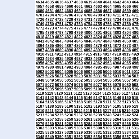
4634
4635
4636
4637
4638
4639
4640
4641
4642
4643
464
4657
4658
4659
4660
4661
4662
4663
4664
4665
4666
466
4680
4681
4682
4683
4684
4685
4686
4687
4688
4689
469
4703
4704
4705
4706
4707
4708
4709
4710
4711
4712
471
4726
4727
4728
4729
4730
4731
4732
4733
4734
4735
473
4749
4750
4751
4752
4753
4754
4755
4756
4757
4758
475
4772
4773
4774
4775
4776
4777
4778
4779
4780
4781
478
4795
4796
4797
4798
4799
4800
4801
4802
4803
4804
480
4818
4819
4820
4821
4822
4823
4824
4825
4826
4827
482
4841
4842
4843
4844
4845
4846
4847
4848
4849
4850
485
4864
4865
4866
4867
4868
4869
4870
4871
4872
4873
487
4887
4888
4889
4890
4891
4892
4893
4894
4895
4896
489
4910
4911
4912
4913
4914
4915
4916
4917
4918
4919
492
4933
4934
4935
4936
4937
4938
4939
4940
4941
4942
494
4956
4957
4958
4959
4960
4961
4962
4963
4964
4965
496
4979
4980
4981
4982
4983
4984
4985
4986
4987
4988
498
5002
5003
5004
5005
5006
5007
5008
5009
5010
5011
501
5025
5026
5027
5028
5029
5030
5031
5032
5033
5034
503
5048
5049
5050
5051
5052
5053
5054
5055
5056
5057
505
5071
5072
5073
5074
5075
5076
5077
5078
5079
5080
508
5094
5095
5096
5097
5098
5099
5100
5101
5102
5103
510
5118
5119
5120
5121
5122
5123
5124
5125
5126
5127
512
5141
5142
5143
5144
5145
5146
5147
5148
5149
5150
515
5164
5165
5166
5167
5168
5169
5170
5171
5172
5173
517
5187
5188
5189
5190
5191
5192
5193
5194
5195
5196
519
5210
5211
5212
5213
5214
5215
5216
5217
5218
5219
522
5233
5234
5235
5236
5237
5238
5239
5240
5241
5242
524
5256
5257
5258
5259
5260
5261
5262
5263
5264
5265
526
5279
5280
5281
5282
5283
5284
5285
5286
5287
5288
528
5302
5303
5304
5305
5306
5307
5308
5309
5310
5311
531
5325
5326
5327
5328
5329
5330
5331
5332
5333
5334
533
5348
5349
5350
5351
5352
5353
5354
5355
5356
5357
535