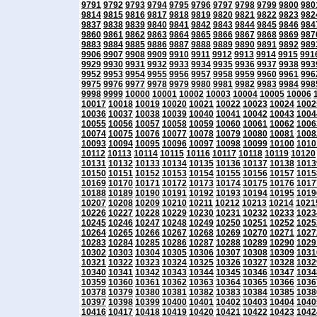
9791
9792
9793
9794
9795
9796
9797
9798
9799
9800
980
9814
9815
9816
9817
9818
9819
9820
9821
9822
9823
982
9837
9838
9839
9840
9841
9842
9843
9844
9845
9846
984
9860
9861
9862
9863
9864
9865
9866
9867
9868
9869
987
9883
9884
9885
9886
9887
9888
9889
9890
9891
9892
989
9906
9907
9908
9909
9910
9911
9912
9913
9914
9915
991
9929
9930
9931
9932
9933
9934
9935
9936
9937
9938
993
9952
9953
9954
9955
9956
9957
9958
9959
9960
9961
996
9975
9976
9977
9978
9979
9980
9981
9982
9983
9984
998
9998
9999
10000
10001
10002
10003
10004
10005
10006
10017
10018
10019
10020
10021
10022
10023
10024
1002
10036
10037
10038
10039
10040
10041
10042
10043
1004
10055
10056
10057
10058
10059
10060
10061
10062
1006
10074
10075
10076
10077
10078
10079
10080
10081
1008
10093
10094
10095
10096
10097
10098
10099
10100
1010
10112
10113
10114
10115
10116
10117
10118
10119
10120
10131
10132
10133
10134
10135
10136
10137
10138
1013
10150
10151
10152
10153
10154
10155
10156
10157
1015
10169
10170
10171
10172
10173
10174
10175
10176
1017
10188
10189
10190
10191
10192
10193
10194
10195
1019
10207
10208
10209
10210
10211
10212
10213
10214
1021
10226
10227
10228
10229
10230
10231
10232
10233
1023
10245
10246
10247
10248
10249
10250
10251
10252
1025
10264
10265
10266
10267
10268
10269
10270
10271
1027
10283
10284
10285
10286
10287
10288
10289
10290
1029
10302
10303
10304
10305
10306
10307
10308
10309
1031
10321
10322
10323
10324
10325
10326
10327
10328
1032
10340
10341
10342
10343
10344
10345
10346
10347
1034
10359
10360
10361
10362
10363
10364
10365
10366
1036
10378
10379
10380
10381
10382
10383
10384
10385
1038
10397
10398
10399
10400
10401
10402
10403
10404
1040
10416
10417
10418
10419
10420
10421
10422
10423
1042