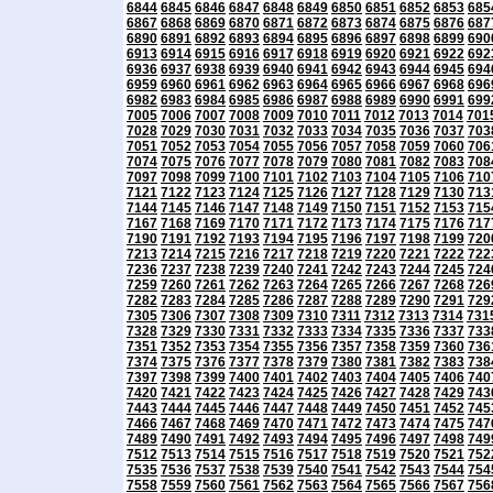
6844
6845
6846
6847
6848
6849
6850
6851
6852
6853
685
6867
6868
6869
6870
6871
6872
6873
6874
6875
6876
687
6890
6891
6892
6893
6894
6895
6896
6897
6898
6899
690
6913
6914
6915
6916
6917
6918
6919
6920
6921
6922
692
6936
6937
6938
6939
6940
6941
6942
6943
6944
6945
694
6959
6960
6961
6962
6963
6964
6965
6966
6967
6968
696
6982
6983
6984
6985
6986
6987
6988
6989
6990
6991
699
7005
7006
7007
7008
7009
7010
7011
7012
7013
7014
701
7028
7029
7030
7031
7032
7033
7034
7035
7036
7037
703
7051
7052
7053
7054
7055
7056
7057
7058
7059
7060
706
7074
7075
7076
7077
7078
7079
7080
7081
7082
7083
708
7097
7098
7099
7100
7101
7102
7103
7104
7105
7106
710
7121
7122
7123
7124
7125
7126
7127
7128
7129
7130
713
7144
7145
7146
7147
7148
7149
7150
7151
7152
7153
715
7167
7168
7169
7170
7171
7172
7173
7174
7175
7176
717
7190
7191
7192
7193
7194
7195
7196
7197
7198
7199
720
7213
7214
7215
7216
7217
7218
7219
7220
7221
7222
722
7236
7237
7238
7239
7240
7241
7242
7243
7244
7245
724
7259
7260
7261
7262
7263
7264
7265
7266
7267
7268
726
7282
7283
7284
7285
7286
7287
7288
7289
7290
7291
729
7305
7306
7307
7308
7309
7310
7311
7312
7313
7314
731
7328
7329
7330
7331
7332
7333
7334
7335
7336
7337
733
7351
7352
7353
7354
7355
7356
7357
7358
7359
7360
736
7374
7375
7376
7377
7378
7379
7380
7381
7382
7383
738
7397
7398
7399
7400
7401
7402
7403
7404
7405
7406
740
7420
7421
7422
7423
7424
7425
7426
7427
7428
7429
743
7443
7444
7445
7446
7447
7448
7449
7450
7451
7452
745
7466
7467
7468
7469
7470
7471
7472
7473
7474
7475
747
7489
7490
7491
7492
7493
7494
7495
7496
7497
7498
749
7512
7513
7514
7515
7516
7517
7518
7519
7520
7521
752
7535
7536
7537
7538
7539
7540
7541
7542
7543
7544
754
7558
7559
7560
7561
7562
7563
7564
7565
7566
7567
756