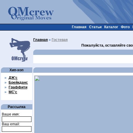
Главная
Статьи
Каталог
Фото
Главная
»
Гостевая
Пожалуйста, оставляйте сво
Хип-хоп
»
ДЖ'с
»
Брейкданс
»
Граффити
»
МС'с
Рассылка
Ваше имя:
Ваш email: