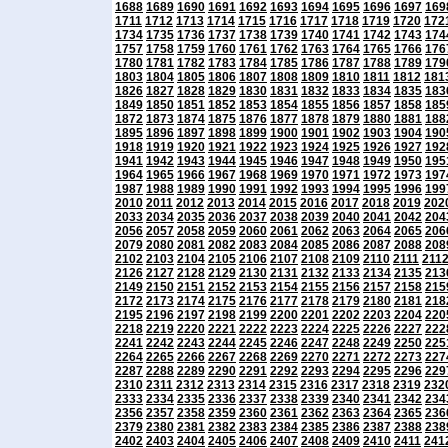
1688
1689
1690
1691
1692
1693
1694
1695
1696
1697
169
1711
1712
1713
1714
1715
1716
1717
1718
1719
1720
172
1734
1735
1736
1737
1738
1739
1740
1741
1742
1743
174
1757
1758
1759
1760
1761
1762
1763
1764
1765
1766
176
1780
1781
1782
1783
1784
1785
1786
1787
1788
1789
179
1803
1804
1805
1806
1807
1808
1809
1810
1811
1812
181
1826
1827
1828
1829
1830
1831
1832
1833
1834
1835
183
1849
1850
1851
1852
1853
1854
1855
1856
1857
1858
185
1872
1873
1874
1875
1876
1877
1878
1879
1880
1881
188
1895
1896
1897
1898
1899
1900
1901
1902
1903
1904
190
1918
1919
1920
1921
1922
1923
1924
1925
1926
1927
192
1941
1942
1943
1944
1945
1946
1947
1948
1949
1950
195
1964
1965
1966
1967
1968
1969
1970
1971
1972
1973
197
1987
1988
1989
1990
1991
1992
1993
1994
1995
1996
199
2010
2011
2012
2013
2014
2015
2016
2017
2018
2019
202
2033
2034
2035
2036
2037
2038
2039
2040
2041
2042
204
2056
2057
2058
2059
2060
2061
2062
2063
2064
2065
206
2079
2080
2081
2082
2083
2084
2085
2086
2087
2088
208
2102
2103
2104
2105
2106
2107
2108
2109
2110
2111
211
2126
2127
2128
2129
2130
2131
2132
2133
2134
2135
213
2149
2150
2151
2152
2153
2154
2155
2156
2157
2158
215
2172
2173
2174
2175
2176
2177
2178
2179
2180
2181
218
2195
2196
2197
2198
2199
2200
2201
2202
2203
2204
220
2218
2219
2220
2221
2222
2223
2224
2225
2226
2227
222
2241
2242
2243
2244
2245
2246
2247
2248
2249
2250
225
2264
2265
2266
2267
2268
2269
2270
2271
2272
2273
227
2287
2288
2289
2290
2291
2292
2293
2294
2295
2296
229
2310
2311
2312
2313
2314
2315
2316
2317
2318
2319
232
2333
2334
2335
2336
2337
2338
2339
2340
2341
2342
234
2356
2357
2358
2359
2360
2361
2362
2363
2364
2365
236
2379
2380
2381
2382
2383
2384
2385
2386
2387
2388
238
2402
2403
2404
2405
2406
2407
2408
2409
2410
2411
241