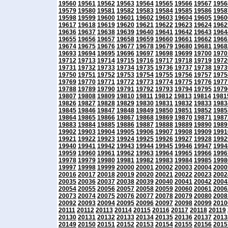
19560
19561
19562
19563
19564
19565
19566
19567
1956
19579
19580
19581
19582
19583
19584
19585
19586
1958
19598
19599
19600
19601
19602
19603
19604
19605
1960
19617
19618
19619
19620
19621
19622
19623
19624
1962
19636
19637
19638
19639
19640
19641
19642
19643
1964
19655
19656
19657
19658
19659
19660
19661
19662
1966
19674
19675
19676
19677
19678
19679
19680
19681
1968
19693
19694
19695
19696
19697
19698
19699
19700
1970
19712
19713
19714
19715
19716
19717
19718
19719
1972
19731
19732
19733
19734
19735
19736
19737
19738
1973
19750
19751
19752
19753
19754
19755
19756
19757
1975
19769
19770
19771
19772
19773
19774
19775
19776
1977
19788
19789
19790
19791
19792
19793
19794
19795
1979
19807
19808
19809
19810
19811
19812
19813
19814
1981
19826
19827
19828
19829
19830
19831
19832
19833
1983
19845
19846
19847
19848
19849
19850
19851
19852
1985
19864
19865
19866
19867
19868
19869
19870
19871
1987
19883
19884
19885
19886
19887
19888
19889
19890
1989
19902
19903
19904
19905
19906
19907
19908
19909
1991
19921
19922
19923
19924
19925
19926
19927
19928
1992
19940
19941
19942
19943
19944
19945
19946
19947
1994
19959
19960
19961
19962
19963
19964
19965
19966
1996
19978
19979
19980
19981
19982
19983
19984
19985
1998
19997
19998
19999
20000
20001
20002
20003
20004
2000
20016
20017
20018
20019
20020
20021
20022
20023
2002
20035
20036
20037
20038
20039
20040
20041
20042
2004
20054
20055
20056
20057
20058
20059
20060
20061
2006
20073
20074
20075
20076
20077
20078
20079
20080
2008
20092
20093
20094
20095
20096
20097
20098
20099
2010
20111
20112
20113
20114
20115
20116
20117
20118
20119
20130
20131
20132
20133
20134
20135
20136
20137
2013
20149
20150
20151
20152
20153
20154
20155
20156
2015