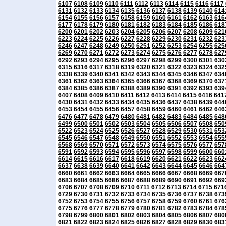
6107
6108
6109
6110
6111
6112
6113
6114
6115
6116
6117
6131
6132
6133
6134
6135
6136
6137
6138
6139
6140
614
6154
6155
6156
6157
6158
6159
6160
6161
6162
6163
616
6177
6178
6179
6180
6181
6182
6183
6184
6185
6186
618
6200
6201
6202
6203
6204
6205
6206
6207
6208
6209
621
6223
6224
6225
6226
6227
6228
6229
6230
6231
6232
623
6246
6247
6248
6249
6250
6251
6252
6253
6254
6255
625
6269
6270
6271
6272
6273
6274
6275
6276
6277
6278
627
6292
6293
6294
6295
6296
6297
6298
6299
6300
6301
630
6315
6316
6317
6318
6319
6320
6321
6322
6323
6324
632
6338
6339
6340
6341
6342
6343
6344
6345
6346
6347
634
6361
6362
6363
6364
6365
6366
6367
6368
6369
6370
637
6384
6385
6386
6387
6388
6389
6390
6391
6392
6393
639
6407
6408
6409
6410
6411
6412
6413
6414
6415
6416
641
6430
6431
6432
6433
6434
6435
6436
6437
6438
6439
644
6453
6454
6455
6456
6457
6458
6459
6460
6461
6462
646
6476
6477
6478
6479
6480
6481
6482
6483
6484
6485
648
6499
6500
6501
6502
6503
6504
6505
6506
6507
6508
650
6522
6523
6524
6525
6526
6527
6528
6529
6530
6531
653
6545
6546
6547
6548
6549
6550
6551
6552
6553
6554
655
6568
6569
6570
6571
6572
6573
6574
6575
6576
6577
657
6591
6592
6593
6594
6595
6596
6597
6598
6599
6600
660
6614
6615
6616
6617
6618
6619
6620
6621
6622
6623
662
6637
6638
6639
6640
6641
6642
6643
6644
6645
6646
664
6660
6661
6662
6663
6664
6665
6666
6667
6668
6669
667
6683
6684
6685
6686
6687
6688
6689
6690
6691
6692
669
6706
6707
6708
6709
6710
6711
6712
6713
6714
6715
671
6729
6730
6731
6732
6733
6734
6735
6736
6737
6738
673
6752
6753
6754
6755
6756
6757
6758
6759
6760
6761
676
6775
6776
6777
6778
6779
6780
6781
6782
6783
6784
678
6798
6799
6800
6801
6802
6803
6804
6805
6806
6807
680
6821
6822
6823
6824
6825
6826
6827
6828
6829
6830
683