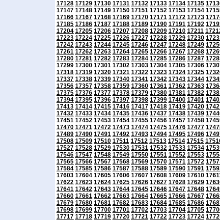
17128
17129
17130
17131
17132
17133
17134
17135
1713
17147
17148
17149
17150
17151
17152
17153
17154
1715
17166
17167
17168
17169
17170
17171
17172
17173
1717
17185
17186
17187
17188
17189
17190
17191
17192
1719
17204
17205
17206
17207
17208
17209
17210
17211
1721
17223
17224
17225
17226
17227
17228
17229
17230
1723
17242
17243
17244
17245
17246
17247
17248
17249
1725
17261
17262
17263
17264
17265
17266
17267
17268
1726
17280
17281
17282
17283
17284
17285
17286
17287
1728
17299
17300
17301
17302
17303
17304
17305
17306
1730
17318
17319
17320
17321
17322
17323
17324
17325
1732
17337
17338
17339
17340
17341
17342
17343
17344
1734
17356
17357
17358
17359
17360
17361
17362
17363
1736
17375
17376
17377
17378
17379
17380
17381
17382
1738
17394
17395
17396
17397
17398
17399
17400
17401
1740
17413
17414
17415
17416
17417
17418
17419
17420
1742
17432
17433
17434
17435
17436
17437
17438
17439
1744
17451
17452
17453
17454
17455
17456
17457
17458
1745
17470
17471
17472
17473
17474
17475
17476
17477
1747
17489
17490
17491
17492
17493
17494
17495
17496
1749
17508
17509
17510
17511
17512
17513
17514
17515
1751
17527
17528
17529
17530
17531
17532
17533
17534
1753
17546
17547
17548
17549
17550
17551
17552
17553
1755
17565
17566
17567
17568
17569
17570
17571
17572
1757
17584
17585
17586
17587
17588
17589
17590
17591
1759
17603
17604
17605
17606
17607
17608
17609
17610
1761
17622
17623
17624
17625
17626
17627
17628
17629
1763
17641
17642
17643
17644
17645
17646
17647
17648
1764
17660
17661
17662
17663
17664
17665
17666
17667
1766
17679
17680
17681
17682
17683
17684
17685
17686
1768
17698
17699
17700
17701
17702
17703
17704
17705
1770
17717
17718
17719
17720
17721
17722
17723
17724
1772