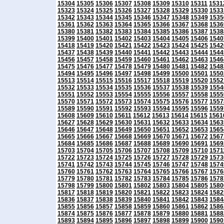
15304
15305
15306
15307
15308
15309
15310
15311
1531
15323
15324
15325
15326
15327
15328
15329
15330
1533
15342
15343
15344
15345
15346
15347
15348
15349
1535
15361
15362
15363
15364
15365
15366
15367
15368
1536
15380
15381
15382
15383
15384
15385
15386
15387
1538
15399
15400
15401
15402
15403
15404
15405
15406
1540
15418
15419
15420
15421
15422
15423
15424
15425
1542
15437
15438
15439
15440
15441
15442
15443
15444
1544
15456
15457
15458
15459
15460
15461
15462
15463
1546
15475
15476
15477
15478
15479
15480
15481
15482
1548
15494
15495
15496
15497
15498
15499
15500
15501
1550
15513
15514
15515
15516
15517
15518
15519
15520
1552
15532
15533
15534
15535
15536
15537
15538
15539
1554
15551
15552
15553
15554
15555
15556
15557
15558
1555
15570
15571
15572
15573
15574
15575
15576
15577
1557
15589
15590
15591
15592
15593
15594
15595
15596
1559
15608
15609
15610
15611
15612
15613
15614
15615
1561
15627
15628
15629
15630
15631
15632
15633
15634
1563
15646
15647
15648
15649
15650
15651
15652
15653
1565
15665
15666
15667
15668
15669
15670
15671
15672
1567
15684
15685
15686
15687
15688
15689
15690
15691
1569
15703
15704
15705
15706
15707
15708
15709
15710
1571
15722
15723
15724
15725
15726
15727
15728
15729
1573
15741
15742
15743
15744
15745
15746
15747
15748
1574
15760
15761
15762
15763
15764
15765
15766
15767
1576
15779
15780
15781
15782
15783
15784
15785
15786
1578
15798
15799
15800
15801
15802
15803
15804
15805
1580
15817
15818
15819
15820
15821
15822
15823
15824
1582
15836
15837
15838
15839
15840
15841
15842
15843
1584
15855
15856
15857
15858
15859
15860
15861
15862
1586
15874
15875
15876
15877
15878
15879
15880
15881
1588
15893
15894
15895
15896
15897
15898
15899
15900
1590