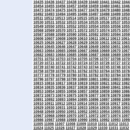
10435
10436
10437
10438
10439
10440
10441
10442
1044
10454
10455
10456
10457
10458
10459
10460
10461
1046
10473
10474
10475
10476
10477
10478
10479
10480
1048
10492
10493
10494
10495
10496
10497
10498
10499
1050
10511
10512
10513
10514
10515
10516
10517
10518
1051
10530
10531
10532
10533
10534
10535
10536
10537
1053
10549
10550
10551
10552
10553
10554
10555
10556
1055
10568
10569
10570
10571
10572
10573
10574
10575
1057
10587
10588
10589
10590
10591
10592
10593
10594
1059
10606
10607
10608
10609
10610
10611
10612
10613
1061
10625
10626
10627
10628
10629
10630
10631
10632
1063
10644
10645
10646
10647
10648
10649
10650
10651
1065
10663
10664
10665
10666
10667
10668
10669
10670
1067
10682
10683
10684
10685
10686
10687
10688
10689
1069
10701
10702
10703
10704
10705
10706
10707
10708
1070
10720
10721
10722
10723
10724
10725
10726
10727
1072
10739
10740
10741
10742
10743
10744
10745
10746
1074
10758
10759
10760
10761
10762
10763
10764
10765
1076
10777
10778
10779
10780
10781
10782
10783
10784
1078
10796
10797
10798
10799
10800
10801
10802
10803
1080
10815
10816
10817
10818
10819
10820
10821
10822
1082
10834
10835
10836
10837
10838
10839
10840
10841
1084
10853
10854
10855
10856
10857
10858
10859
10860
1086
10872
10873
10874
10875
10876
10877
10878
10879
1088
10891
10892
10893
10894
10895
10896
10897
10898
1089
10910
10911
10912
10913
10914
10915
10916
10917
1091
10929
10930
10931
10932
10933
10934
10935
10936
1093
10948
10949
10950
10951
10952
10953
10954
10955
1095
10967
10968
10969
10970
10971
10972
10973
10974
1097
10986
10987
10988
10989
10990
10991
10992
10993
1099
11005
11006
11007
11008
11009
11010
11011
11012
11013
11024
11025
11026
11027
11028
11029
11030
11031
11032