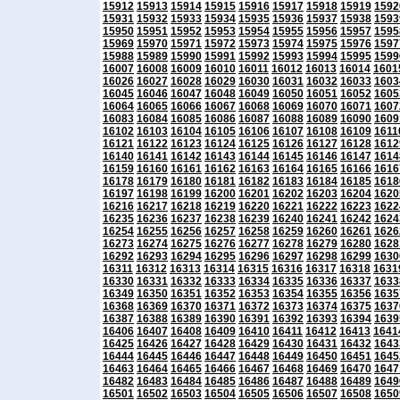
15912
15913
15914
15915
15916
15917
15918
15919
1592
15931
15932
15933
15934
15935
15936
15937
15938
1593
15950
15951
15952
15953
15954
15955
15956
15957
1595
15969
15970
15971
15972
15973
15974
15975
15976
1597
15988
15989
15990
15991
15992
15993
15994
15995
1599
16007
16008
16009
16010
16011
16012
16013
16014
1601
16026
16027
16028
16029
16030
16031
16032
16033
1603
16045
16046
16047
16048
16049
16050
16051
16052
1605
16064
16065
16066
16067
16068
16069
16070
16071
1607
16083
16084
16085
16086
16087
16088
16089
16090
1609
16102
16103
16104
16105
16106
16107
16108
16109
1611
16121
16122
16123
16124
16125
16126
16127
16128
1612
16140
16141
16142
16143
16144
16145
16146
16147
1614
16159
16160
16161
16162
16163
16164
16165
16166
1616
16178
16179
16180
16181
16182
16183
16184
16185
1618
16197
16198
16199
16200
16201
16202
16203
16204
1620
16216
16217
16218
16219
16220
16221
16222
16223
1622
16235
16236
16237
16238
16239
16240
16241
16242
1624
16254
16255
16256
16257
16258
16259
16260
16261
1626
16273
16274
16275
16276
16277
16278
16279
16280
1628
16292
16293
16294
16295
16296
16297
16298
16299
1630
16311
16312
16313
16314
16315
16316
16317
16318
1631
16330
16331
16332
16333
16334
16335
16336
16337
1633
16349
16350
16351
16352
16353
16354
16355
16356
1635
16368
16369
16370
16371
16372
16373
16374
16375
1637
16387
16388
16389
16390
16391
16392
16393
16394
1639
16406
16407
16408
16409
16410
16411
16412
16413
1641
16425
16426
16427
16428
16429
16430
16431
16432
1643
16444
16445
16446
16447
16448
16449
16450
16451
1645
16463
16464
16465
16466
16467
16468
16469
16470
1647
16482
16483
16484
16485
16486
16487
16488
16489
1649
16501
16502
16503
16504
16505
16506
16507
16508
1650