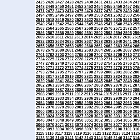
2425
2426
2427
2428
2429
2430
2431
2432
2433
2434
243
2448
2449
2450
2451
2452
2453
2454
2455
2456
2457
245
2471
2472
2473
2474
2475
2476
2477
2478
2479
2480
248
2494
2495
2496
2497
2498
2499
2500
2501
2502
2503
250
2517
2518
2519
2520
2521
2522
2523
2524
2525
2526
252
2540
2541
2542
2543
2544
2545
2546
2547
2548
2549
255
2563
2564
2565
2566
2567
2568
2569
2570
2571
2572
257
2586
2587
2588
2589
2590
2591
2592
2593
2594
2595
259
2609
2610
2611
2612
2613
2614
2615
2616
2617
2618
261
2632
2633
2634
2635
2636
2637
2638
2639
2640
2641
264
2655
2656
2657
2658
2659
2660
2661
2662
2663
2664
266
2678
2679
2680
2681
2682
2683
2684
2685
2686
2687
268
2701
2702
2703
2704
2705
2706
2707
2708
2709
2710
271
2724
2725
2726
2727
2728
2729
2730
2731
2732
2733
273
2747
2748
2749
2750
2751
2752
2753
2754
2755
2756
275
2770
2771
2772
2773
2774
2775
2776
2777
2778
2779
278
2793
2794
2795
2796
2797
2798
2799
2800
2801
2802
280
2816
2817
2818
2819
2820
2821
2822
2823
2824
2825
282
2839
2840
2841
2842
2843
2844
2845
2846
2847
2848
284
2862
2863
2864
2865
2866
2867
2868
2869
2870
2871
287
2885
2886
2887
2888
2889
2890
2891
2892
2893
2894
289
2908
2909
2910
2911
2912
2913
2914
2915
2916
2917
291
2931
2932
2933
2934
2935
2936
2937
2938
2939
2940
294
2954
2955
2956
2957
2958
2959
2960
2961
2962
2963
296
2977
2978
2979
2980
2981
2982
2983
2984
2985
2986
298
3000
3001
3002
3003
3004
3005
3006
3007
3008
3009
301
3023
3024
3025
3026
3027
3028
3029
3030
3031
3032
303
3046
3047
3048
3049
3050
3051
3052
3053
3054
3055
305
3069
3070
3071
3072
3073
3074
3075
3076
3077
3078
307
3092
3093
3094
3095
3096
3097
3098
3099
3100
3101
310
3115
3116
3117
3118
3119
3120
3121
3122
3123
3124
3125
3138
3139
3140
3141
3142
3143
3144
3145
3146
3147
314