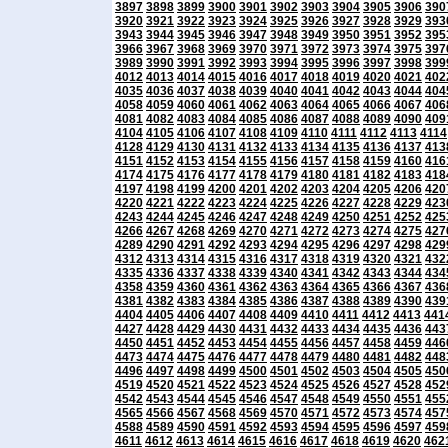
3897
3898
3899
3900
3901
3902
3903
3904
3905
3906
390
3920
3921
3922
3923
3924
3925
3926
3927
3928
3929
393
3943
3944
3945
3946
3947
3948
3949
3950
3951
3952
395
3966
3967
3968
3969
3970
3971
3972
3973
3974
3975
397
3989
3990
3991
3992
3993
3994
3995
3996
3997
3998
399
4012
4013
4014
4015
4016
4017
4018
4019
4020
4021
402
4035
4036
4037
4038
4039
4040
4041
4042
4043
4044
404
4058
4059
4060
4061
4062
4063
4064
4065
4066
4067
406
4081
4082
4083
4084
4085
4086
4087
4088
4089
4090
409
4104
4105
4106
4107
4108
4109
4110
4111
4112
4113
4114
4128
4129
4130
4131
4132
4133
4134
4135
4136
4137
413
4151
4152
4153
4154
4155
4156
4157
4158
4159
4160
416
4174
4175
4176
4177
4178
4179
4180
4181
4182
4183
418
4197
4198
4199
4200
4201
4202
4203
4204
4205
4206
420
4220
4221
4222
4223
4224
4225
4226
4227
4228
4229
423
4243
4244
4245
4246
4247
4248
4249
4250
4251
4252
425
4266
4267
4268
4269
4270
4271
4272
4273
4274
4275
427
4289
4290
4291
4292
4293
4294
4295
4296
4297
4298
429
4312
4313
4314
4315
4316
4317
4318
4319
4320
4321
432
4335
4336
4337
4338
4339
4340
4341
4342
4343
4344
434
4358
4359
4360
4361
4362
4363
4364
4365
4366
4367
436
4381
4382
4383
4384
4385
4386
4387
4388
4389
4390
439
4404
4405
4406
4407
4408
4409
4410
4411
4412
4413
441
4427
4428
4429
4430
4431
4432
4433
4434
4435
4436
443
4450
4451
4452
4453
4454
4455
4456
4457
4458
4459
446
4473
4474
4475
4476
4477
4478
4479
4480
4481
4482
448
4496
4497
4498
4499
4500
4501
4502
4503
4504
4505
450
4519
4520
4521
4522
4523
4524
4525
4526
4527
4528
452
4542
4543
4544
4545
4546
4547
4548
4549
4550
4551
455
4565
4566
4567
4568
4569
4570
4571
4572
4573
4574
457
4588
4589
4590
4591
4592
4593
4594
4595
4596
4597
459
4611
4612
4613
4614
4615
4616
4617
4618
4619
4620
462