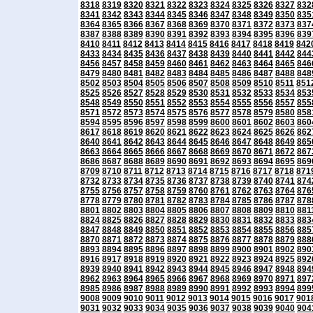
8318
8319
8320
8321
8322
8323
8324
8325
8326
8327
832
8341
8342
8343
8344
8345
8346
8347
8348
8349
8350
835
8364
8365
8366
8367
8368
8369
8370
8371
8372
8373
837
8387
8388
8389
8390
8391
8392
8393
8394
8395
8396
839
8410
8411
8412
8413
8414
8415
8416
8417
8418
8419
842
8433
8434
8435
8436
8437
8438
8439
8440
8441
8442
844
8456
8457
8458
8459
8460
8461
8462
8463
8464
8465
846
8479
8480
8481
8482
8483
8484
8485
8486
8487
8488
848
8502
8503
8504
8505
8506
8507
8508
8509
8510
8511
851
8525
8526
8527
8528
8529
8530
8531
8532
8533
8534
853
8548
8549
8550
8551
8552
8553
8554
8555
8556
8557
855
8571
8572
8573
8574
8575
8576
8577
8578
8579
8580
858
8594
8595
8596
8597
8598
8599
8600
8601
8602
8603
860
8617
8618
8619
8620
8621
8622
8623
8624
8625
8626
862
8640
8641
8642
8643
8644
8645
8646
8647
8648
8649
865
8663
8664
8665
8666
8667
8668
8669
8670
8671
8672
867
8686
8687
8688
8689
8690
8691
8692
8693
8694
8695
869
8709
8710
8711
8712
8713
8714
8715
8716
8717
8718
871
8732
8733
8734
8735
8736
8737
8738
8739
8740
8741
874
8755
8756
8757
8758
8759
8760
8761
8762
8763
8764
876
8778
8779
8780
8781
8782
8783
8784
8785
8786
8787
878
8801
8802
8803
8804
8805
8806
8807
8808
8809
8810
881
8824
8825
8826
8827
8828
8829
8830
8831
8832
8833
883
8847
8848
8849
8850
8851
8852
8853
8854
8855
8856
885
8870
8871
8872
8873
8874
8875
8876
8877
8878
8879
888
8893
8894
8895
8896
8897
8898
8899
8900
8901
8902
890
8916
8917
8918
8919
8920
8921
8922
8923
8924
8925
892
8939
8940
8941
8942
8943
8944
8945
8946
8947
8948
894
8962
8963
8964
8965
8966
8967
8968
8969
8970
8971
897
8985
8986
8987
8988
8989
8990
8991
8992
8993
8994
899
9008
9009
9010
9011
9012
9013
9014
9015
9016
9017
901
9031
9032
9033
9034
9035
9036
9037
9038
9039
9040
904