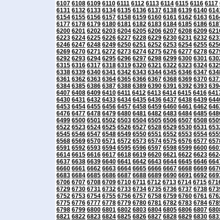
6107
6108
6109
6110
6111
6112
6113
6114
6115
6116
6117
6131
6132
6133
6134
6135
6136
6137
6138
6139
6140
614
6154
6155
6156
6157
6158
6159
6160
6161
6162
6163
616
6177
6178
6179
6180
6181
6182
6183
6184
6185
6186
618
6200
6201
6202
6203
6204
6205
6206
6207
6208
6209
621
6223
6224
6225
6226
6227
6228
6229
6230
6231
6232
623
6246
6247
6248
6249
6250
6251
6252
6253
6254
6255
625
6269
6270
6271
6272
6273
6274
6275
6276
6277
6278
627
6292
6293
6294
6295
6296
6297
6298
6299
6300
6301
630
6315
6316
6317
6318
6319
6320
6321
6322
6323
6324
632
6338
6339
6340
6341
6342
6343
6344
6345
6346
6347
634
6361
6362
6363
6364
6365
6366
6367
6368
6369
6370
637
6384
6385
6386
6387
6388
6389
6390
6391
6392
6393
639
6407
6408
6409
6410
6411
6412
6413
6414
6415
6416
641
6430
6431
6432
6433
6434
6435
6436
6437
6438
6439
644
6453
6454
6455
6456
6457
6458
6459
6460
6461
6462
646
6476
6477
6478
6479
6480
6481
6482
6483
6484
6485
648
6499
6500
6501
6502
6503
6504
6505
6506
6507
6508
650
6522
6523
6524
6525
6526
6527
6528
6529
6530
6531
653
6545
6546
6547
6548
6549
6550
6551
6552
6553
6554
655
6568
6569
6570
6571
6572
6573
6574
6575
6576
6577
657
6591
6592
6593
6594
6595
6596
6597
6598
6599
6600
660
6614
6615
6616
6617
6618
6619
6620
6621
6622
6623
662
6637
6638
6639
6640
6641
6642
6643
6644
6645
6646
664
6660
6661
6662
6663
6664
6665
6666
6667
6668
6669
667
6683
6684
6685
6686
6687
6688
6689
6690
6691
6692
669
6706
6707
6708
6709
6710
6711
6712
6713
6714
6715
671
6729
6730
6731
6732
6733
6734
6735
6736
6737
6738
673
6752
6753
6754
6755
6756
6757
6758
6759
6760
6761
676
6775
6776
6777
6778
6779
6780
6781
6782
6783
6784
678
6798
6799
6800
6801
6802
6803
6804
6805
6806
6807
680
6821
6822
6823
6824
6825
6826
6827
6828
6829
6830
683