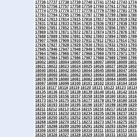
17736
17737
17738
17739
17740
17741
17742
17743
1774
17755
17756
17757
17758
17759
17760
17761
17762
1776
17774
17775
17776
17777
17778
17779
17780
17781
1778
17793
17794
17795
17796
17797
17798
17799
17800
1780
17812
17813
17814
17815
17816
17817
17818
17819
1782
17831
17832
17833
17834
17835
17836
17837
17838
1783
17850
17851
17852
17853
17854
17855
17856
17857
1785
17869
17870
17871
17872
17873
17874
17875
17876
1787
17888
17889
17890
17891
17892
17893
17894
17895
1789
17907
17908
17909
17910
17911
17912
17913
17914
1791
17926
17927
17928
17929
17930
17931
17932
17933
1793
17945
17946
17947
17948
17949
17950
17951
17952
1795
17964
17965
17966
17967
17968
17969
17970
17971
1797
17983
17984
17985
17986
17987
17988
17989
17990
1799
18002
18003
18004
18005
18006
18007
18008
18009
1801
18021
18022
18023
18024
18025
18026
18027
18028
1802
18040
18041
18042
18043
18044
18045
18046
18047
1804
18059
18060
18061
18062
18063
18064
18065
18066
1806
18078
18079
18080
18081
18082
18083
18084
18085
1808
18097
18098
18099
18100
18101
18102
18103
18104
1810
18116
18117
18118
18119
18120
18121
18122
18123
1812
18135
18136
18137
18138
18139
18140
18141
18142
1814
18154
18155
18156
18157
18158
18159
18160
18161
1816
18173
18174
18175
18176
18177
18178
18179
18180
1818
18192
18193
18194
18195
18196
18197
18198
18199
1820
18211
18212
18213
18214
18215
18216
18217
18218
1821
18230
18231
18232
18233
18234
18235
18236
18237
1823
18249
18250
18251
18252
18253
18254
18255
18256
1825
18268
18269
18270
18271
18272
18273
18274
18275
1827
18287
18288
18289
18290
18291
18292
18293
18294
1829
18306
18307
18308
18309
18310
18311
18312
18313
1831
18325
18326
18327
18328
18329
18330
18331
18332
1833