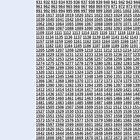
931
932
933
934
935
936
937
938
939
940
941
942
943
944
961
962
963
964
965
966
967
968
969
970
971
972
973
974
991
992
993
994
995
996
997
998
999
1000
1001
1002
100
1016
1017
1018
1019
1020
1021
1022
1023
1024
1025
102
1039
1040
1041
1042
1043
1044
1045
1046
1047
1048
104
1062
1063
1064
1065
1066
1067
1068
1069
1070
1071
107
1085
1086
1087
1088
1089
1090
1091
1092
1093
1094
109
1109
1110
1111
1112
1113
1114
1115
1116
1117
1118
1119
11
1133
1134
1135
1136
1137
1138
1139
1140
1141
1142
1143
1157
1158
1159
1160
1161
1162
1163
1164
1165
1166
1167
1181
1182
1183
1184
1185
1186
1187
1188
1189
1190
1191
1205
1206
1207
1208
1209
1210
1211
1212
1213
1214
121
1228
1229
1230
1231
1232
1233
1234
1235
1236
1237
123
1251
1252
1253
1254
1255
1256
1257
1258
1259
1260
126
1274
1275
1276
1277
1278
1279
1280
1281
1282
1283
128
1297
1298
1299
1300
1301
1302
1303
1304
1305
1306
130
1320
1321
1322
1323
1324
1325
1326
1327
1328
1329
133
1343
1344
1345
1346
1347
1348
1349
1350
1351
1352
135
1366
1367
1368
1369
1370
1371
1372
1373
1374
1375
137
1389
1390
1391
1392
1393
1394
1395
1396
1397
1398
139
1412
1413
1414
1415
1416
1417
1418
1419
1420
1421
142
1435
1436
1437
1438
1439
1440
1441
1442
1443
1444
144
1458
1459
1460
1461
1462
1463
1464
1465
1466
1467
146
1481
1482
1483
1484
1485
1486
1487
1488
1489
1490
149
1504
1505
1506
1507
1508
1509
1510
1511
1512
1513
151
1527
1528
1529
1530
1531
1532
1533
1534
1535
1536
153
1550
1551
1552
1553
1554
1555
1556
1557
1558
1559
156
1573
1574
1575
1576
1577
1578
1579
1580
1581
1582
158
1596
1597
1598
1599
1600
1601
1602
1603
1604
1605
160
1619
1620
1621
1622
1623
1624
1625
1626
1627
1628
162
1642
1643
1644
1645
1646
1647
1648
1649
1650
1651
165
1665
1666
1667
1668
1669
1670
1671
1672
1673
1674
167