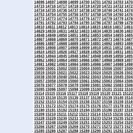
14696
14697
14698
14699
14700
14701
14702
14703
1470
14715
14716
14717
14718
14719
14720
14721
14722
1472
14734
14735
14736
14737
14738
14739
14740
14741
1474
14753
14754
14755
14756
14757
14758
14759
14760
1476
14772
14773
14774
14775
14776
14777
14778
14779
1478
14791
14792
14793
14794
14795
14796
14797
14798
1479
14810
14811
14812
14813
14814
14815
14816
14817
1481
14829
14830
14831
14832
14833
14834
14835
14836
1483
14848
14849
14850
14851
14852
14853
14854
14855
1485
14867
14868
14869
14870
14871
14872
14873
14874
1487
14886
14887
14888
14889
14890
14891
14892
14893
1489
14905
14906
14907
14908
14909
14910
14911
14912
1491
14924
14925
14926
14927
14928
14929
14930
14931
1493
14943
14944
14945
14946
14947
14948
14949
14950
1495
14962
14963
14964
14965
14966
14967
14968
14969
1497
14981
14982
14983
14984
14985
14986
14987
14988
1498
15000
15001
15002
15003
15004
15005
15006
15007
1500
15019
15020
15021
15022
15023
15024
15025
15026
1502
15038
15039
15040
15041
15042
15043
15044
15045
1504
15057
15058
15059
15060
15061
15062
15063
15064
1506
15076
15077
15078
15079
15080
15081
15082
15083
1508
15095
15096
15097
15098
15099
15100
15101
15102
1510
15114
15115
15116
15117
15118
15119
15120
15121
15122
15133
15134
15135
15136
15137
15138
15139
15140
1514
15152
15153
15154
15155
15156
15157
15158
15159
1516
15171
15172
15173
15174
15175
15176
15177
15178
1517
15190
15191
15192
15193
15194
15195
15196
15197
1519
15209
15210
15211
15212
15213
15214
15215
15216
1521
15228
15229
15230
15231
15232
15233
15234
15235
1523
15247
15248
15249
15250
15251
15252
15253
15254
1525
15266
15267
15268
15269
15270
15271
15272
15273
1527
15285
15286
15287
15288
15289
15290
15291
15292
1529