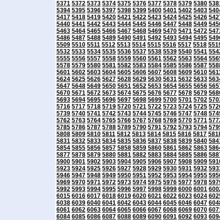
5371
5372
5373
5374
5375
5376
5377
5378
5379
5380
538
5394
5395
5396
5397
5398
5399
5400
5401
5402
5403
540
5417
5418
5419
5420
5421
5422
5423
5424
5425
5426
542
5440
5441
5442
5443
5444
5445
5446
5447
5448
5449
545
5463
5464
5465
5466
5467
5468
5469
5470
5471
5472
547
5486
5487
5488
5489
5490
5491
5492
5493
5494
5495
549
5509
5510
5511
5512
5513
5514
5515
5516
5517
5518
551
5532
5533
5534
5535
5536
5537
5538
5539
5540
5541
554
5555
5556
5557
5558
5559
5560
5561
5562
5563
5564
556
5578
5579
5580
5581
5582
5583
5584
5585
5586
5587
558
5601
5602
5603
5604
5605
5606
5607
5608
5609
5610
561
5624
5625
5626
5627
5628
5629
5630
5631
5632
5633
563
5647
5648
5649
5650
5651
5652
5653
5654
5655
5656
565
5670
5671
5672
5673
5674
5675
5676
5677
5678
5679
568
5693
5694
5695
5696
5697
5698
5699
5700
5701
5702
570
5716
5717
5718
5719
5720
5721
5722
5723
5724
5725
572
5739
5740
5741
5742
5743
5744
5745
5746
5747
5748
574
5762
5763
5764
5765
5766
5767
5768
5769
5770
5771
577
5785
5786
5787
5788
5789
5790
5791
5792
5793
5794
579
5808
5809
5810
5811
5812
5813
5814
5815
5816
5817
581
5831
5832
5833
5834
5835
5836
5837
5838
5839
5840
584
5854
5855
5856
5857
5858
5859
5860
5861
5862
5863
586
5877
5878
5879
5880
5881
5882
5883
5884
5885
5886
588
5900
5901
5902
5903
5904
5905
5906
5907
5908
5909
591
5923
5924
5925
5926
5927
5928
5929
5930
5931
5932
593
5946
5947
5948
5949
5950
5951
5952
5953
5954
5955
595
5969
5970
5971
5972
5973
5974
5975
5976
5977
5978
597
5992
5993
5994
5995
5996
5997
5998
5999
6000
6001
600
6015
6016
6017
6018
6019
6020
6021
6022
6023
6024
602
6038
6039
6040
6041
6042
6043
6044
6045
6046
6047
604
6061
6062
6063
6064
6065
6066
6067
6068
6069
6070
607
6084
6085
6086
6087
6088
6089
6090
6091
6092
6093
609