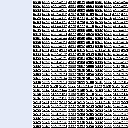
4634
4635
4636
4637
4638
4639
4640
4641
4642
4643
464
4657
4658
4659
4660
4661
4662
4663
4664
4665
4666
466
4680
4681
4682
4683
4684
4685
4686
4687
4688
4689
469
4703
4704
4705
4706
4707
4708
4709
4710
4711
4712
471
4726
4727
4728
4729
4730
4731
4732
4733
4734
4735
473
4749
4750
4751
4752
4753
4754
4755
4756
4757
4758
475
4772
4773
4774
4775
4776
4777
4778
4779
4780
4781
478
4795
4796
4797
4798
4799
4800
4801
4802
4803
4804
480
4818
4819
4820
4821
4822
4823
4824
4825
4826
4827
482
4841
4842
4843
4844
4845
4846
4847
4848
4849
4850
485
4864
4865
4866
4867
4868
4869
4870
4871
4872
4873
487
4887
4888
4889
4890
4891
4892
4893
4894
4895
4896
489
4910
4911
4912
4913
4914
4915
4916
4917
4918
4919
492
4933
4934
4935
4936
4937
4938
4939
4940
4941
4942
494
4956
4957
4958
4959
4960
4961
4962
4963
4964
4965
496
4979
4980
4981
4982
4983
4984
4985
4986
4987
4988
498
5002
5003
5004
5005
5006
5007
5008
5009
5010
5011
501
5025
5026
5027
5028
5029
5030
5031
5032
5033
5034
503
5048
5049
5050
5051
5052
5053
5054
5055
5056
5057
505
5071
5072
5073
5074
5075
5076
5077
5078
5079
5080
508
5094
5095
5096
5097
5098
5099
5100
5101
5102
5103
510
5118
5119
5120
5121
5122
5123
5124
5125
5126
5127
512
5141
5142
5143
5144
5145
5146
5147
5148
5149
5150
515
5164
5165
5166
5167
5168
5169
5170
5171
5172
5173
517
5187
5188
5189
5190
5191
5192
5193
5194
5195
5196
519
5210
5211
5212
5213
5214
5215
5216
5217
5218
5219
522
5233
5234
5235
5236
5237
5238
5239
5240
5241
5242
524
5256
5257
5258
5259
5260
5261
5262
5263
5264
5265
526
5279
5280
5281
5282
5283
5284
5285
5286
5287
5288
528
5302
5303
5304
5305
5306
5307
5308
5309
5310
5311
531
5325
5326
5327
5328
5329
5330
5331
5332
5333
5334
533
5348
5349
5350
5351
5352
5353
5354
5355
5356
5357
535