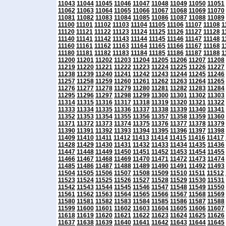
11043
11044
11045
11046
11047
11048
11049
11050
11051
11062
11063
11064
11065
11066
11067
11068
11069
11070
11081
11082
11083
11084
11085
11086
11087
11088
11089
11100
11101
11102
11103
11104
11105
11106
11107
11108
1
11120
11121
11122
11123
11124
11125
11126
11127
11128
1
11140
11141
11142
11143
11144
11145
11146
11147
11148
1
11160
11161
11162
11163
11164
11165
11166
11167
11168
1
11180
11181
11182
11183
11184
11185
11186
11187
11188
1
11200
11201
11202
11203
11204
11205
11206
11207
11208
11219
11220
11221
11222
11223
11224
11225
11226
11227
11238
11239
11240
11241
11242
11243
11244
11245
11246
11257
11258
11259
11260
11261
11262
11263
11264
11265
11276
11277
11278
11279
11280
11281
11282
11283
11284
11295
11296
11297
11298
11299
11300
11301
11302
11303
11314
11315
11316
11317
11318
11319
11320
11321
11322
11333
11334
11335
11336
11337
11338
11339
11340
11341
11352
11353
11354
11355
11356
11357
11358
11359
11360
11371
11372
11373
11374
11375
11376
11377
11378
11379
11390
11391
11392
11393
11394
11395
11396
11397
11398
11409
11410
11411
11412
11413
11414
11415
11416
11417
11428
11429
11430
11431
11432
11433
11434
11435
11436
11447
11448
11449
11450
11451
11452
11453
11454
11455
11466
11467
11468
11469
11470
11471
11472
11473
11474
11485
11486
11487
11488
11489
11490
11491
11492
11493
11504
11505
11506
11507
11508
11509
11510
11511
11512
11523
11524
11525
11526
11527
11528
11529
11530
11531
11542
11543
11544
11545
11546
11547
11548
11549
11550
11561
11562
11563
11564
11565
11566
11567
11568
11569
11580
11581
11582
11583
11584
11585
11586
11587
11588
11599
11600
11601
11602
11603
11604
11605
11606
11607
11618
11619
11620
11621
11622
11623
11624
11625
11626
11637
11638
11639
11640
11641
11642
11643
11644
11645