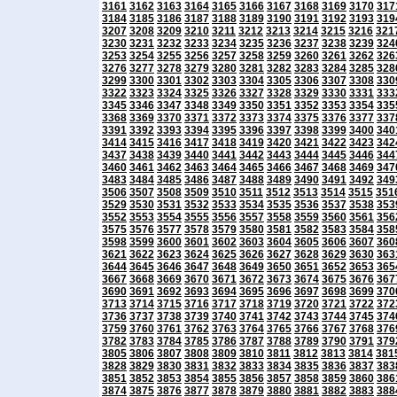
3161
3162
3163
3164
3165
3166
3167
3168
3169
3170
317
3184
3185
3186
3187
3188
3189
3190
3191
3192
3193
319
3207
3208
3209
3210
3211
3212
3213
3214
3215
3216
321
3230
3231
3232
3233
3234
3235
3236
3237
3238
3239
324
3253
3254
3255
3256
3257
3258
3259
3260
3261
3262
326
3276
3277
3278
3279
3280
3281
3282
3283
3284
3285
328
3299
3300
3301
3302
3303
3304
3305
3306
3307
3308
330
3322
3323
3324
3325
3326
3327
3328
3329
3330
3331
333
3345
3346
3347
3348
3349
3350
3351
3352
3353
3354
335
3368
3369
3370
3371
3372
3373
3374
3375
3376
3377
337
3391
3392
3393
3394
3395
3396
3397
3398
3399
3400
340
3414
3415
3416
3417
3418
3419
3420
3421
3422
3423
342
3437
3438
3439
3440
3441
3442
3443
3444
3445
3446
344
3460
3461
3462
3463
3464
3465
3466
3467
3468
3469
347
3483
3484
3485
3486
3487
3488
3489
3490
3491
3492
349
3506
3507
3508
3509
3510
3511
3512
3513
3514
3515
351
3529
3530
3531
3532
3533
3534
3535
3536
3537
3538
353
3552
3553
3554
3555
3556
3557
3558
3559
3560
3561
356
3575
3576
3577
3578
3579
3580
3581
3582
3583
3584
358
3598
3599
3600
3601
3602
3603
3604
3605
3606
3607
360
3621
3622
3623
3624
3625
3626
3627
3628
3629
3630
363
3644
3645
3646
3647
3648
3649
3650
3651
3652
3653
365
3667
3668
3669
3670
3671
3672
3673
3674
3675
3676
367
3690
3691
3692
3693
3694
3695
3696
3697
3698
3699
370
3713
3714
3715
3716
3717
3718
3719
3720
3721
3722
372
3736
3737
3738
3739
3740
3741
3742
3743
3744
3745
374
3759
3760
3761
3762
3763
3764
3765
3766
3767
3768
376
3782
3783
3784
3785
3786
3787
3788
3789
3790
3791
379
3805
3806
3807
3808
3809
3810
3811
3812
3813
3814
381
3828
3829
3830
3831
3832
3833
3834
3835
3836
3837
383
3851
3852
3853
3854
3855
3856
3857
3858
3859
3860
386
3874
3875
3876
3877
3878
3879
3880
3881
3882
3883
388