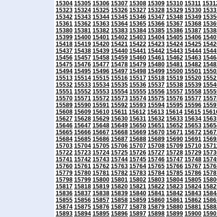
15304
15305
15306
15307
15308
15309
15310
15311
1531
15323
15324
15325
15326
15327
15328
15329
15330
1533
15342
15343
15344
15345
15346
15347
15348
15349
1535
15361
15362
15363
15364
15365
15366
15367
15368
1536
15380
15381
15382
15383
15384
15385
15386
15387
1538
15399
15400
15401
15402
15403
15404
15405
15406
1540
15418
15419
15420
15421
15422
15423
15424
15425
1542
15437
15438
15439
15440
15441
15442
15443
15444
1544
15456
15457
15458
15459
15460
15461
15462
15463
1546
15475
15476
15477
15478
15479
15480
15481
15482
1548
15494
15495
15496
15497
15498
15499
15500
15501
1550
15513
15514
15515
15516
15517
15518
15519
15520
1552
15532
15533
15534
15535
15536
15537
15538
15539
1554
15551
15552
15553
15554
15555
15556
15557
15558
1555
15570
15571
15572
15573
15574
15575
15576
15577
1557
15589
15590
15591
15592
15593
15594
15595
15596
1559
15608
15609
15610
15611
15612
15613
15614
15615
1561
15627
15628
15629
15630
15631
15632
15633
15634
1563
15646
15647
15648
15649
15650
15651
15652
15653
1565
15665
15666
15667
15668
15669
15670
15671
15672
1567
15684
15685
15686
15687
15688
15689
15690
15691
1569
15703
15704
15705
15706
15707
15708
15709
15710
1571
15722
15723
15724
15725
15726
15727
15728
15729
1573
15741
15742
15743
15744
15745
15746
15747
15748
1574
15760
15761
15762
15763
15764
15765
15766
15767
1576
15779
15780
15781
15782
15783
15784
15785
15786
1578
15798
15799
15800
15801
15802
15803
15804
15805
1580
15817
15818
15819
15820
15821
15822
15823
15824
1582
15836
15837
15838
15839
15840
15841
15842
15843
1584
15855
15856
15857
15858
15859
15860
15861
15862
1586
15874
15875
15876
15877
15878
15879
15880
15881
1588
15893
15894
15895
15896
15897
15898
15899
15900
1590