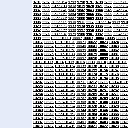
9791
9792
9793
9794
9795
9796
9797
9798
9799
9800
980
9814
9815
9816
9817
9818
9819
9820
9821
9822
9823
982
9837
9838
9839
9840
9841
9842
9843
9844
9845
9846
984
9860
9861
9862
9863
9864
9865
9866
9867
9868
9869
987
9883
9884
9885
9886
9887
9888
9889
9890
9891
9892
989
9906
9907
9908
9909
9910
9911
9912
9913
9914
9915
991
9929
9930
9931
9932
9933
9934
9935
9936
9937
9938
993
9952
9953
9954
9955
9956
9957
9958
9959
9960
9961
996
9975
9976
9977
9978
9979
9980
9981
9982
9983
9984
998
9998
9999
10000
10001
10002
10003
10004
10005
10006
10017
10018
10019
10020
10021
10022
10023
10024
1002
10036
10037
10038
10039
10040
10041
10042
10043
1004
10055
10056
10057
10058
10059
10060
10061
10062
1006
10074
10075
10076
10077
10078
10079
10080
10081
1008
10093
10094
10095
10096
10097
10098
10099
10100
1010
10112
10113
10114
10115
10116
10117
10118
10119
10120
10131
10132
10133
10134
10135
10136
10137
10138
1013
10150
10151
10152
10153
10154
10155
10156
10157
1015
10169
10170
10171
10172
10173
10174
10175
10176
1017
10188
10189
10190
10191
10192
10193
10194
10195
1019
10207
10208
10209
10210
10211
10212
10213
10214
1021
10226
10227
10228
10229
10230
10231
10232
10233
1023
10245
10246
10247
10248
10249
10250
10251
10252
1025
10264
10265
10266
10267
10268
10269
10270
10271
1027
10283
10284
10285
10286
10287
10288
10289
10290
1029
10302
10303
10304
10305
10306
10307
10308
10309
1031
10321
10322
10323
10324
10325
10326
10327
10328
1032
10340
10341
10342
10343
10344
10345
10346
10347
1034
10359
10360
10361
10362
10363
10364
10365
10366
1036
10378
10379
10380
10381
10382
10383
10384
10385
1038
10397
10398
10399
10400
10401
10402
10403
10404
1040
10416
10417
10418
10419
10420
10421
10422
10423
1042