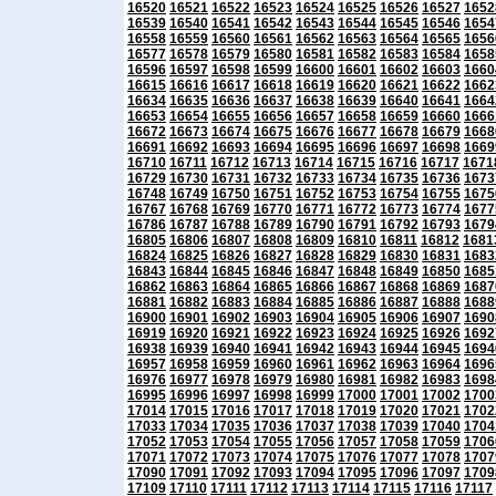
16520
16521
16522
16523
16524
16525
16526
16527
1652
16539
16540
16541
16542
16543
16544
16545
16546
1654
16558
16559
16560
16561
16562
16563
16564
16565
1656
16577
16578
16579
16580
16581
16582
16583
16584
1658
16596
16597
16598
16599
16600
16601
16602
16603
1660
16615
16616
16617
16618
16619
16620
16621
16622
1662
16634
16635
16636
16637
16638
16639
16640
16641
1664
16653
16654
16655
16656
16657
16658
16659
16660
1666
16672
16673
16674
16675
16676
16677
16678
16679
1668
16691
16692
16693
16694
16695
16696
16697
16698
1669
16710
16711
16712
16713
16714
16715
16716
16717
1671
16729
16730
16731
16732
16733
16734
16735
16736
1673
16748
16749
16750
16751
16752
16753
16754
16755
1675
16767
16768
16769
16770
16771
16772
16773
16774
1677
16786
16787
16788
16789
16790
16791
16792
16793
1679
16805
16806
16807
16808
16809
16810
16811
16812
1681
16824
16825
16826
16827
16828
16829
16830
16831
1683
16843
16844
16845
16846
16847
16848
16849
16850
1685
16862
16863
16864
16865
16866
16867
16868
16869
1687
16881
16882
16883
16884
16885
16886
16887
16888
1688
16900
16901
16902
16903
16904
16905
16906
16907
1690
16919
16920
16921
16922
16923
16924
16925
16926
1692
16938
16939
16940
16941
16942
16943
16944
16945
1694
16957
16958
16959
16960
16961
16962
16963
16964
1696
16976
16977
16978
16979
16980
16981
16982
16983
1698
16995
16996
16997
16998
16999
17000
17001
17002
1700
17014
17015
17016
17017
17018
17019
17020
17021
1702
17033
17034
17035
17036
17037
17038
17039
17040
1704
17052
17053
17054
17055
17056
17057
17058
17059
1706
17071
17072
17073
17074
17075
17076
17077
17078
1707
17090
17091
17092
17093
17094
17095
17096
17097
1709
17109
17110
17111
17112
17113
17114
17115
17116
17117