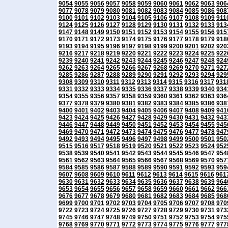
9054
9055
9056
9057
9058
9059
9060
9061
9062
9063
906
9077
9078
9079
9080
9081
9082
9083
9084
9085
9086
908
9100
9101
9102
9103
9104
9105
9106
9107
9108
9109
911
9124
9125
9126
9127
9128
9129
9130
9131
9132
9133
913
9147
9148
9149
9150
9151
9152
9153
9154
9155
9156
915
9170
9171
9172
9173
9174
9175
9176
9177
9178
9179
918
9193
9194
9195
9196
9197
9198
9199
9200
9201
9202
920
9216
9217
9218
9219
9220
9221
9222
9223
9224
9225
922
9239
9240
9241
9242
9243
9244
9245
9246
9247
9248
924
9262
9263
9264
9265
9266
9267
9268
9269
9270
9271
927
9285
9286
9287
9288
9289
9290
9291
9292
9293
9294
929
9308
9309
9310
9311
9312
9313
9314
9315
9316
9317
931
9331
9332
9333
9334
9335
9336
9337
9338
9339
9340
934
9354
9355
9356
9357
9358
9359
9360
9361
9362
9363
936
9377
9378
9379
9380
9381
9382
9383
9384
9385
9386
938
9400
9401
9402
9403
9404
9405
9406
9407
9408
9409
941
9423
9424
9425
9426
9427
9428
9429
9430
9431
9432
943
9446
9447
9448
9449
9450
9451
9452
9453
9454
9455
945
9469
9470
9471
9472
9473
9474
9475
9476
9477
9478
947
9492
9493
9494
9495
9496
9497
9498
9499
9500
9501
950
9515
9516
9517
9518
9519
9520
9521
9522
9523
9524
952
9538
9539
9540
9541
9542
9543
9544
9545
9546
9547
954
9561
9562
9563
9564
9565
9566
9567
9568
9569
9570
957
9584
9585
9586
9587
9588
9589
9590
9591
9592
9593
959
9607
9608
9609
9610
9611
9612
9613
9614
9615
9616
961
9630
9631
9632
9633
9634
9635
9636
9637
9638
9639
964
9653
9654
9655
9656
9657
9658
9659
9660
9661
9662
966
9676
9677
9678
9679
9680
9681
9682
9683
9684
9685
968
9699
9700
9701
9702
9703
9704
9705
9706
9707
9708
970
9722
9723
9724
9725
9726
9727
9728
9729
9730
9731
973
9745
9746
9747
9748
9749
9750
9751
9752
9753
9754
975
9768
9769
9770
9771
9772
9773
9774
9775
9776
9777
977