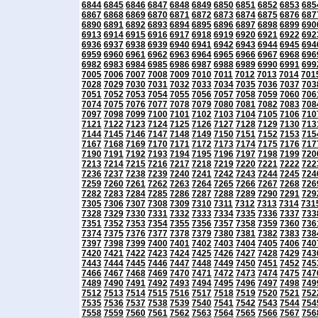
6844
6845
6846
6847
6848
6849
6850
6851
6852
6853
685
6867
6868
6869
6870
6871
6872
6873
6874
6875
6876
687
6890
6891
6892
6893
6894
6895
6896
6897
6898
6899
690
6913
6914
6915
6916
6917
6918
6919
6920
6921
6922
692
6936
6937
6938
6939
6940
6941
6942
6943
6944
6945
694
6959
6960
6961
6962
6963
6964
6965
6966
6967
6968
696
6982
6983
6984
6985
6986
6987
6988
6989
6990
6991
699
7005
7006
7007
7008
7009
7010
7011
7012
7013
7014
701
7028
7029
7030
7031
7032
7033
7034
7035
7036
7037
703
7051
7052
7053
7054
7055
7056
7057
7058
7059
7060
706
7074
7075
7076
7077
7078
7079
7080
7081
7082
7083
708
7097
7098
7099
7100
7101
7102
7103
7104
7105
7106
710
7121
7122
7123
7124
7125
7126
7127
7128
7129
7130
713
7144
7145
7146
7147
7148
7149
7150
7151
7152
7153
715
7167
7168
7169
7170
7171
7172
7173
7174
7175
7176
717
7190
7191
7192
7193
7194
7195
7196
7197
7198
7199
720
7213
7214
7215
7216
7217
7218
7219
7220
7221
7222
722
7236
7237
7238
7239
7240
7241
7242
7243
7244
7245
724
7259
7260
7261
7262
7263
7264
7265
7266
7267
7268
726
7282
7283
7284
7285
7286
7287
7288
7289
7290
7291
729
7305
7306
7307
7308
7309
7310
7311
7312
7313
7314
731
7328
7329
7330
7331
7332
7333
7334
7335
7336
7337
733
7351
7352
7353
7354
7355
7356
7357
7358
7359
7360
736
7374
7375
7376
7377
7378
7379
7380
7381
7382
7383
738
7397
7398
7399
7400
7401
7402
7403
7404
7405
7406
740
7420
7421
7422
7423
7424
7425
7426
7427
7428
7429
743
7443
7444
7445
7446
7447
7448
7449
7450
7451
7452
745
7466
7467
7468
7469
7470
7471
7472
7473
7474
7475
747
7489
7490
7491
7492
7493
7494
7495
7496
7497
7498
749
7512
7513
7514
7515
7516
7517
7518
7519
7520
7521
752
7535
7536
7537
7538
7539
7540
7541
7542
7543
7544
754
7558
7559
7560
7561
7562
7563
7564
7565
7566
7567
756