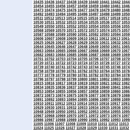
10435
10436
10437
10438
10439
10440
10441
10442
1044
10454
10455
10456
10457
10458
10459
10460
10461
1046
10473
10474
10475
10476
10477
10478
10479
10480
1048
10492
10493
10494
10495
10496
10497
10498
10499
1050
10511
10512
10513
10514
10515
10516
10517
10518
1051
10530
10531
10532
10533
10534
10535
10536
10537
1053
10549
10550
10551
10552
10553
10554
10555
10556
1055
10568
10569
10570
10571
10572
10573
10574
10575
1057
10587
10588
10589
10590
10591
10592
10593
10594
1059
10606
10607
10608
10609
10610
10611
10612
10613
1061
10625
10626
10627
10628
10629
10630
10631
10632
1063
10644
10645
10646
10647
10648
10649
10650
10651
1065
10663
10664
10665
10666
10667
10668
10669
10670
1067
10682
10683
10684
10685
10686
10687
10688
10689
1069
10701
10702
10703
10704
10705
10706
10707
10708
1070
10720
10721
10722
10723
10724
10725
10726
10727
1072
10739
10740
10741
10742
10743
10744
10745
10746
1074
10758
10759
10760
10761
10762
10763
10764
10765
1076
10777
10778
10779
10780
10781
10782
10783
10784
1078
10796
10797
10798
10799
10800
10801
10802
10803
1080
10815
10816
10817
10818
10819
10820
10821
10822
1082
10834
10835
10836
10837
10838
10839
10840
10841
1084
10853
10854
10855
10856
10857
10858
10859
10860
1086
10872
10873
10874
10875
10876
10877
10878
10879
1088
10891
10892
10893
10894
10895
10896
10897
10898
1089
10910
10911
10912
10913
10914
10915
10916
10917
1091
10929
10930
10931
10932
10933
10934
10935
10936
1093
10948
10949
10950
10951
10952
10953
10954
10955
1095
10967
10968
10969
10970
10971
10972
10973
10974
1097
10986
10987
10988
10989
10990
10991
10992
10993
1099
11005
11006
11007
11008
11009
11010
11011
11012
11013
11024
11025
11026
11027
11028
11029
11030
11031
11032