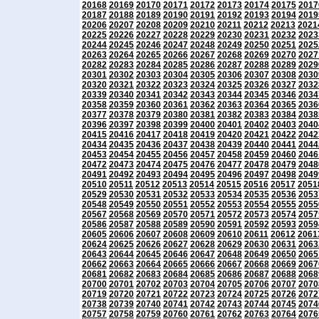
20168
20169
20170
20171
20172
20173
20174
20175
2017
20187
20188
20189
20190
20191
20192
20193
20194
2019
20206
20207
20208
20209
20210
20211
20212
20213
2021
20225
20226
20227
20228
20229
20230
20231
20232
2023
20244
20245
20246
20247
20248
20249
20250
20251
2025
20263
20264
20265
20266
20267
20268
20269
20270
2027
20282
20283
20284
20285
20286
20287
20288
20289
2029
20301
20302
20303
20304
20305
20306
20307
20308
2030
20320
20321
20322
20323
20324
20325
20326
20327
2032
20339
20340
20341
20342
20343
20344
20345
20346
2034
20358
20359
20360
20361
20362
20363
20364
20365
2036
20377
20378
20379
20380
20381
20382
20383
20384
2038
20396
20397
20398
20399
20400
20401
20402
20403
2040
20415
20416
20417
20418
20419
20420
20421
20422
2042
20434
20435
20436
20437
20438
20439
20440
20441
2044
20453
20454
20455
20456
20457
20458
20459
20460
2046
20472
20473
20474
20475
20476
20477
20478
20479
2048
20491
20492
20493
20494
20495
20496
20497
20498
2049
20510
20511
20512
20513
20514
20515
20516
20517
2051
20529
20530
20531
20532
20533
20534
20535
20536
2053
20548
20549
20550
20551
20552
20553
20554
20555
2055
20567
20568
20569
20570
20571
20572
20573
20574
2057
20586
20587
20588
20589
20590
20591
20592
20593
2059
20605
20606
20607
20608
20609
20610
20611
20612
2061
20624
20625
20626
20627
20628
20629
20630
20631
2063
20643
20644
20645
20646
20647
20648
20649
20650
2065
20662
20663
20664
20665
20666
20667
20668
20669
2067
20681
20682
20683
20684
20685
20686
20687
20688
2068
20700
20701
20702
20703
20704
20705
20706
20707
2070
20719
20720
20721
20722
20723
20724
20725
20726
2072
20738
20739
20740
20741
20742
20743
20744
20745
2074
20757
20758
20759
20760
20761
20762
20763
20764
2076