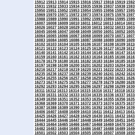
15912
15913
15914
15915
15916
15917
15918
15919
1592
15931
15932
15933
15934
15935
15936
15937
15938
1593
15950
15951
15952
15953
15954
15955
15956
15957
1595
15969
15970
15971
15972
15973
15974
15975
15976
1597
15988
15989
15990
15991
15992
15993
15994
15995
1599
16007
16008
16009
16010
16011
16012
16013
16014
1601
16026
16027
16028
16029
16030
16031
16032
16033
1603
16045
16046
16047
16048
16049
16050
16051
16052
1605
16064
16065
16066
16067
16068
16069
16070
16071
1607
16083
16084
16085
16086
16087
16088
16089
16090
1609
16102
16103
16104
16105
16106
16107
16108
16109
1611
16121
16122
16123
16124
16125
16126
16127
16128
1612
16140
16141
16142
16143
16144
16145
16146
16147
1614
16159
16160
16161
16162
16163
16164
16165
16166
1616
16178
16179
16180
16181
16182
16183
16184
16185
1618
16197
16198
16199
16200
16201
16202
16203
16204
1620
16216
16217
16218
16219
16220
16221
16222
16223
1622
16235
16236
16237
16238
16239
16240
16241
16242
1624
16254
16255
16256
16257
16258
16259
16260
16261
1626
16273
16274
16275
16276
16277
16278
16279
16280
1628
16292
16293
16294
16295
16296
16297
16298
16299
1630
16311
16312
16313
16314
16315
16316
16317
16318
1631
16330
16331
16332
16333
16334
16335
16336
16337
1633
16349
16350
16351
16352
16353
16354
16355
16356
1635
16368
16369
16370
16371
16372
16373
16374
16375
1637
16387
16388
16389
16390
16391
16392
16393
16394
1639
16406
16407
16408
16409
16410
16411
16412
16413
1641
16425
16426
16427
16428
16429
16430
16431
16432
1643
16444
16445
16446
16447
16448
16449
16450
16451
1645
16463
16464
16465
16466
16467
16468
16469
16470
1647
16482
16483
16484
16485
16486
16487
16488
16489
1649
16501
16502
16503
16504
16505
16506
16507
16508
1650