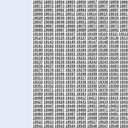
18952
18953
18954
18955
18956
18957
18958
18959
1896
18971
18972
18973
18974
18975
18976
18977
18978
1897
18990
18991
18992
18993
18994
18995
18996
18997
1899
19009
19010
19011
19012
19013
19014
19015
19016
1901
19028
19029
19030
19031
19032
19033
19034
19035
1903
19047
19048
19049
19050
19051
19052
19053
19054
1905
19066
19067
19068
19069
19070
19071
19072
19073
1907
19085
19086
19087
19088
19089
19090
19091
19092
1909
19104
19105
19106
19107
19108
19109
19110
19111
1911
19123
19124
19125
19126
19127
19128
19129
19130
1913
19142
19143
19144
19145
19146
19147
19148
19149
1915
19161
19162
19163
19164
19165
19166
19167
19168
1916
19180
19181
19182
19183
19184
19185
19186
19187
1918
19199
19200
19201
19202
19203
19204
19205
19206
1920
19218
19219
19220
19221
19222
19223
19224
19225
1922
19237
19238
19239
19240
19241
19242
19243
19244
1924
19256
19257
19258
19259
19260
19261
19262
19263
1926
19275
19276
19277
19278
19279
19280
19281
19282
1928
19294
19295
19296
19297
19298
19299
19300
19301
1930
19313
19314
19315
19316
19317
19318
19319
19320
1932
19332
19333
19334
19335
19336
19337
19338
19339
1934
19351
19352
19353
19354
19355
19356
19357
19358
1935
19370
19371
19372
19373
19374
19375
19376
19377
1937
19389
19390
19391
19392
19393
19394
19395
19396
1939
19408
19409
19410
19411
19412
19413
19414
19415
1941
19427
19428
19429
19430
19431
19432
19433
19434
1943
19446
19447
19448
19449
19450
19451
19452
19453
1945
19465
19466
19467
19468
19469
19470
19471
19472
1947
19484
19485
19486
19487
19488
19489
19490
19491
1949
19503
19504
19505
19506
19507
19508
19509
19510
1951
19522
19523
19524
19525
19526
19527
19528
19529
1953
19541
19542
19543
19544
19545
19546
19547
19548
1954