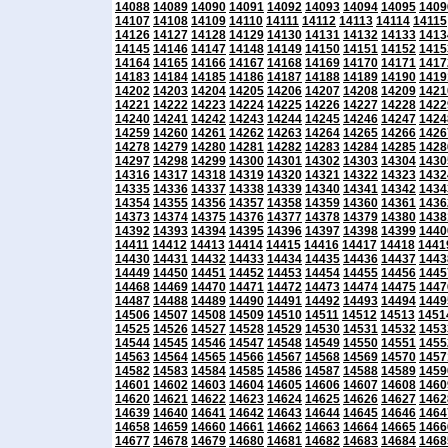
14088
14089
14090
14091
14092
14093
14094
14095
1409
14107
14108
14109
14110
14111
14112
14113
14114
14115
14126
14127
14128
14129
14130
14131
14132
14133
1413
14145
14146
14147
14148
14149
14150
14151
14152
1415
14164
14165
14166
14167
14168
14169
14170
14171
1417
14183
14184
14185
14186
14187
14188
14189
14190
1419
14202
14203
14204
14205
14206
14207
14208
14209
1421
14221
14222
14223
14224
14225
14226
14227
14228
1422
14240
14241
14242
14243
14244
14245
14246
14247
1424
14259
14260
14261
14262
14263
14264
14265
14266
1426
14278
14279
14280
14281
14282
14283
14284
14285
1428
14297
14298
14299
14300
14301
14302
14303
14304
1430
14316
14317
14318
14319
14320
14321
14322
14323
1432
14335
14336
14337
14338
14339
14340
14341
14342
1434
14354
14355
14356
14357
14358
14359
14360
14361
1436
14373
14374
14375
14376
14377
14378
14379
14380
1438
14392
14393
14394
14395
14396
14397
14398
14399
1440
14411
14412
14413
14414
14415
14416
14417
14418
1441
14430
14431
14432
14433
14434
14435
14436
14437
1443
14449
14450
14451
14452
14453
14454
14455
14456
1445
14468
14469
14470
14471
14472
14473
14474
14475
1447
14487
14488
14489
14490
14491
14492
14493
14494
1449
14506
14507
14508
14509
14510
14511
14512
14513
1451
14525
14526
14527
14528
14529
14530
14531
14532
1453
14544
14545
14546
14547
14548
14549
14550
14551
1455
14563
14564
14565
14566
14567
14568
14569
14570
1457
14582
14583
14584
14585
14586
14587
14588
14589
1459
14601
14602
14603
14604
14605
14606
14607
14608
1460
14620
14621
14622
14623
14624
14625
14626
14627
1462
14639
14640
14641
14642
14643
14644
14645
14646
1464
14658
14659
14660
14661
14662
14663
14664
14665
1466
14677
14678
14679
14680
14681
14682
14683
14684
1468