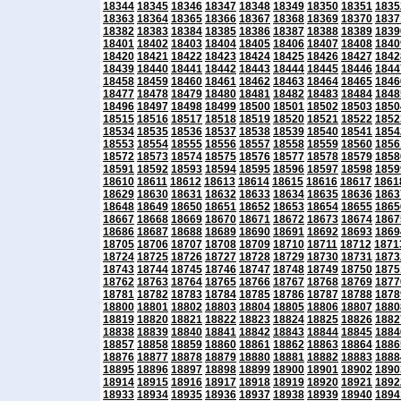
18344
18345
18346
18347
18348
18349
18350
18351
1835
18363
18364
18365
18366
18367
18368
18369
18370
1837
18382
18383
18384
18385
18386
18387
18388
18389
1839
18401
18402
18403
18404
18405
18406
18407
18408
1840
18420
18421
18422
18423
18424
18425
18426
18427
1842
18439
18440
18441
18442
18443
18444
18445
18446
1844
18458
18459
18460
18461
18462
18463
18464
18465
1846
18477
18478
18479
18480
18481
18482
18483
18484
1848
18496
18497
18498
18499
18500
18501
18502
18503
1850
18515
18516
18517
18518
18519
18520
18521
18522
1852
18534
18535
18536
18537
18538
18539
18540
18541
1854
18553
18554
18555
18556
18557
18558
18559
18560
1856
18572
18573
18574
18575
18576
18577
18578
18579
1858
18591
18592
18593
18594
18595
18596
18597
18598
1859
18610
18611
18612
18613
18614
18615
18616
18617
1861
18629
18630
18631
18632
18633
18634
18635
18636
1863
18648
18649
18650
18651
18652
18653
18654
18655
1865
18667
18668
18669
18670
18671
18672
18673
18674
1867
18686
18687
18688
18689
18690
18691
18692
18693
1869
18705
18706
18707
18708
18709
18710
18711
18712
1871
18724
18725
18726
18727
18728
18729
18730
18731
1873
18743
18744
18745
18746
18747
18748
18749
18750
1875
18762
18763
18764
18765
18766
18767
18768
18769
1877
18781
18782
18783
18784
18785
18786
18787
18788
1878
18800
18801
18802
18803
18804
18805
18806
18807
1880
18819
18820
18821
18822
18823
18824
18825
18826
1882
18838
18839
18840
18841
18842
18843
18844
18845
1884
18857
18858
18859
18860
18861
18862
18863
18864
1886
18876
18877
18878
18879
18880
18881
18882
18883
1888
18895
18896
18897
18898
18899
18900
18901
18902
1890
18914
18915
18916
18917
18918
18919
18920
18921
1892
18933
18934
18935
18936
18937
18938
18939
18940
1894