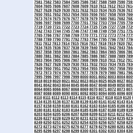
7581
7582
7583
7584
7585
7586
7587
7588
7589
7590
759
7604
7605
7606
7607
7608
7609
7610
7611
7612
7613
761
7627
7628
7629
7630
7631
7632
7633
7634
7635
7636
763
7650
7651
7652
7653
7654
7655
7656
7657
7658
7659
766
7673
7674
7675
7676
7677
7678
7679
7680
7681
7682
768
7696
7697
7698
7699
7700
7701
7702
7703
7704
7705
770
7719
7720
7721
7722
7723
7724
7725
7726
7727
7728
772
7742
7743
7744
7745
7746
7747
7748
7749
7750
7751
775
7765
7766
7767
7768
7769
7770
7771
7772
7773
7774
777
7788
7789
7790
7791
7792
7793
7794
7795
7796
7797
779
7811
7812
7813
7814
7815
7816
7817
7818
7819
7820
782
7834
7835
7836
7837
7838
7839
7840
7841
7842
7843
784
7857
7858
7859
7860
7861
7862
7863
7864
7865
7866
786
7880
7881
7882
7883
7884
7885
7886
7887
7888
7889
789
7903
7904
7905
7906
7907
7908
7909
7910
7911
7912
791
7926
7927
7928
7929
7930
7931
7932
7933
7934
7935
793
7949
7950
7951
7952
7953
7954
7955
7956
7957
7958
795
7972
7973
7974
7975
7976
7977
7978
7979
7980
7981
798
7995
7996
7997
7998
7999
8000
8001
8002
8003
8004
800
8018
8019
8020
8021
8022
8023
8024
8025
8026
8027
802
8041
8042
8043
8044
8045
8046
8047
8048
8049
8050
805
8064
8065
8066
8067
8068
8069
8070
8071
8072
8073
807
8087
8088
8089
8090
8091
8092
8093
8094
8095
8096
809
8110
8111
8112
8113
8114
8115
8116
8117
8118
8119
8120
8134
8135
8136
8137
8138
8139
8140
8141
8142
8143
814
8157
8158
8159
8160
8161
8162
8163
8164
8165
8166
816
8180
8181
8182
8183
8184
8185
8186
8187
8188
8189
819
8203
8204
8205
8206
8207
8208
8209
8210
8211
8212
821
8226
8227
8228
8229
8230
8231
8232
8233
8234
8235
823
8249
8250
8251
8252
8253
8254
8255
8256
8257
8258
825
8272
8273
8274
8275
8276
8277
8278
8279
8280
8281
828
8295
8296
8297
8298
8299
8300
8301
8302
8303
8304
830