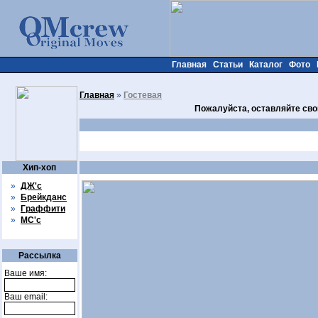
Главная
Статьи
Каталог
Фото
Главная
»
Гостевая
Пожалуйста, оставляйте сво
Хип-хоп
»
ДЖ'с
»
Брейкданс
»
Граффити
»
МС'с
Рассылка
Ваше имя:
Ваш email: