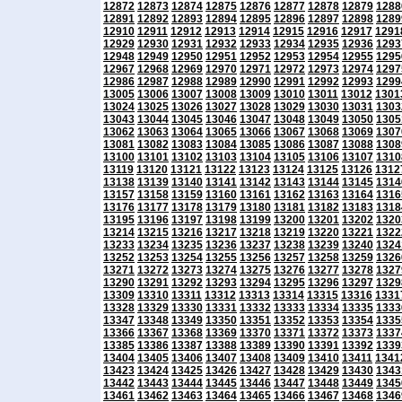
12872
12873
12874
12875
12876
12877
12878
12879
1288
12891
12892
12893
12894
12895
12896
12897
12898
1289
12910
12911
12912
12913
12914
12915
12916
12917
1291
12929
12930
12931
12932
12933
12934
12935
12936
1293
12948
12949
12950
12951
12952
12953
12954
12955
1295
12967
12968
12969
12970
12971
12972
12973
12974
1297
12986
12987
12988
12989
12990
12991
12992
12993
1299
13005
13006
13007
13008
13009
13010
13011
13012
1301
13024
13025
13026
13027
13028
13029
13030
13031
1303
13043
13044
13045
13046
13047
13048
13049
13050
1305
13062
13063
13064
13065
13066
13067
13068
13069
1307
13081
13082
13083
13084
13085
13086
13087
13088
1308
13100
13101
13102
13103
13104
13105
13106
13107
1310
13119
13120
13121
13122
13123
13124
13125
13126
1312
13138
13139
13140
13141
13142
13143
13144
13145
1314
13157
13158
13159
13160
13161
13162
13163
13164
1316
13176
13177
13178
13179
13180
13181
13182
13183
1318
13195
13196
13197
13198
13199
13200
13201
13202
1320
13214
13215
13216
13217
13218
13219
13220
13221
1322
13233
13234
13235
13236
13237
13238
13239
13240
1324
13252
13253
13254
13255
13256
13257
13258
13259
1326
13271
13272
13273
13274
13275
13276
13277
13278
1327
13290
13291
13292
13293
13294
13295
13296
13297
1329
13309
13310
13311
13312
13313
13314
13315
13316
1331
13328
13329
13330
13331
13332
13333
13334
13335
1333
13347
13348
13349
13350
13351
13352
13353
13354
1335
13366
13367
13368
13369
13370
13371
13372
13373
1337
13385
13386
13387
13388
13389
13390
13391
13392
1339
13404
13405
13406
13407
13408
13409
13410
13411
1341
13423
13424
13425
13426
13427
13428
13429
13430
1343
13442
13443
13444
13445
13446
13447
13448
13449
1345
13461
13462
13463
13464
13465
13466
13467
13468
1346