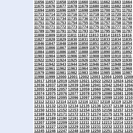
11656
11657
11658
11659
11660
11661
11662
11663
11664
11675
11676
11677
11678
11679
11680
11681
11682
11683
11694
11695
11696
11697
11698
11699
11700
11701
11702
11713
11714
11715
11716
11717
11718
11719
11720
11721
11732
11733
11734
11735
11736
11737
11738
11739
11740
11751
11752
11753
11754
11755
11756
11757
11758
11759
11770
11771
11772
11773
11774
11775
11776
11777
11778
11789
11790
11791
11792
11793
11794
11795
11796
11797
11808
11809
11810
11811
11812
11813
11814
11815
11816
11827
11828
11829
11830
11831
11832
11833
11834
11835
11846
11847
11848
11849
11850
11851
11852
11853
11854
11865
11866
11867
11868
11869
11870
11871
11872
11873
11884
11885
11886
11887
11888
11889
11890
11891
11892
11903
11904
11905
11906
11907
11908
11909
11910
11911
11922
11923
11924
11925
11926
11927
11928
11929
11930
11941
11942
11943
11944
11945
11946
11947
11948
11949
11960
11961
11962
11963
11964
11965
11966
11967
11968
11979
11980
11981
11982
11983
11984
11985
11986
11987
11998
11999
12000
12001
12002
12003
12004
12005
1200
12017
12018
12019
12020
12021
12022
12023
12024
1202
12036
12037
12038
12039
12040
12041
12042
12043
1204
12055
12056
12057
12058
12059
12060
12061
12062
1206
12074
12075
12076
12077
12078
12079
12080
12081
1208
12093
12094
12095
12096
12097
12098
12099
12100
1210
12112
12113
12114
12115
12116
12117
12118
12119
12120
12131
12132
12133
12134
12135
12136
12137
12138
1213
12150
12151
12152
12153
12154
12155
12156
12157
1215
12169
12170
12171
12172
12173
12174
12175
12176
1217
12188
12189
12190
12191
12192
12193
12194
12195
1219
12207
12208
12209
12210
12211
12212
12213
12214
1221
12226
12227
12228
12229
12230
12231
12232
12233
1223
12245
12246
12247
12248
12249
12250
12251
12252
1225