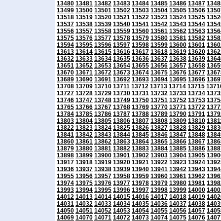
13480
13481
13482
13483
13484
13485
13486
13487
1348
13499
13500
13501
13502
13503
13504
13505
13506
1350
13518
13519
13520
13521
13522
13523
13524
13525
1352
13537
13538
13539
13540
13541
13542
13543
13544
1354
13556
13557
13558
13559
13560
13561
13562
13563
1356
13575
13576
13577
13578
13579
13580
13581
13582
1358
13594
13595
13596
13597
13598
13599
13600
13601
1360
13613
13614
13615
13616
13617
13618
13619
13620
1362
13632
13633
13634
13635
13636
13637
13638
13639
1364
13651
13652
13653
13654
13655
13656
13657
13658
1365
13670
13671
13672
13673
13674
13675
13676
13677
1367
13689
13690
13691
13692
13693
13694
13695
13696
1369
13708
13709
13710
13711
13712
13713
13714
13715
1371
13727
13728
13729
13730
13731
13732
13733
13734
1373
13746
13747
13748
13749
13750
13751
13752
13753
1375
13765
13766
13767
13768
13769
13770
13771
13772
1377
13784
13785
13786
13787
13788
13789
13790
13791
1379
13803
13804
13805
13806
13807
13808
13809
13810
1381
13822
13823
13824
13825
13826
13827
13828
13829
1383
13841
13842
13843
13844
13845
13846
13847
13848
1384
13860
13861
13862
13863
13864
13865
13866
13867
1386
13879
13880
13881
13882
13883
13884
13885
13886
1388
13898
13899
13900
13901
13902
13903
13904
13905
1390
13917
13918
13919
13920
13921
13922
13923
13924
1392
13936
13937
13938
13939
13940
13941
13942
13943
1394
13955
13956
13957
13958
13959
13960
13961
13962
1396
13974
13975
13976
13977
13978
13979
13980
13981
1398
13993
13994
13995
13996
13997
13998
13999
14000
1400
14012
14013
14014
14015
14016
14017
14018
14019
1402
14031
14032
14033
14034
14035
14036
14037
14038
1403
14050
14051
14052
14053
14054
14055
14056
14057
1405
14069
14070
14071
14072
14073
14074
14075
14076
1407