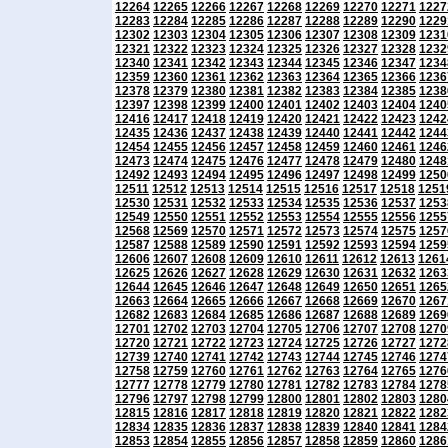
12264
12265
12266
12267
12268
12269
12270
12271
1227
12283
12284
12285
12286
12287
12288
12289
12290
1229
12302
12303
12304
12305
12306
12307
12308
12309
1231
12321
12322
12323
12324
12325
12326
12327
12328
1232
12340
12341
12342
12343
12344
12345
12346
12347
1234
12359
12360
12361
12362
12363
12364
12365
12366
1236
12378
12379
12380
12381
12382
12383
12384
12385
1238
12397
12398
12399
12400
12401
12402
12403
12404
1240
12416
12417
12418
12419
12420
12421
12422
12423
1242
12435
12436
12437
12438
12439
12440
12441
12442
1244
12454
12455
12456
12457
12458
12459
12460
12461
1246
12473
12474
12475
12476
12477
12478
12479
12480
1248
12492
12493
12494
12495
12496
12497
12498
12499
1250
12511
12512
12513
12514
12515
12516
12517
12518
1251
12530
12531
12532
12533
12534
12535
12536
12537
1253
12549
12550
12551
12552
12553
12554
12555
12556
1255
12568
12569
12570
12571
12572
12573
12574
12575
1257
12587
12588
12589
12590
12591
12592
12593
12594
1259
12606
12607
12608
12609
12610
12611
12612
12613
1261
12625
12626
12627
12628
12629
12630
12631
12632
1263
12644
12645
12646
12647
12648
12649
12650
12651
1265
12663
12664
12665
12666
12667
12668
12669
12670
1267
12682
12683
12684
12685
12686
12687
12688
12689
1269
12701
12702
12703
12704
12705
12706
12707
12708
1270
12720
12721
12722
12723
12724
12725
12726
12727
1272
12739
12740
12741
12742
12743
12744
12745
12746
1274
12758
12759
12760
12761
12762
12763
12764
12765
1276
12777
12778
12779
12780
12781
12782
12783
12784
1278
12796
12797
12798
12799
12800
12801
12802
12803
1280
12815
12816
12817
12818
12819
12820
12821
12822
1282
12834
12835
12836
12837
12838
12839
12840
12841
1284
12853
12854
12855
12856
12857
12858
12859
12860
1286