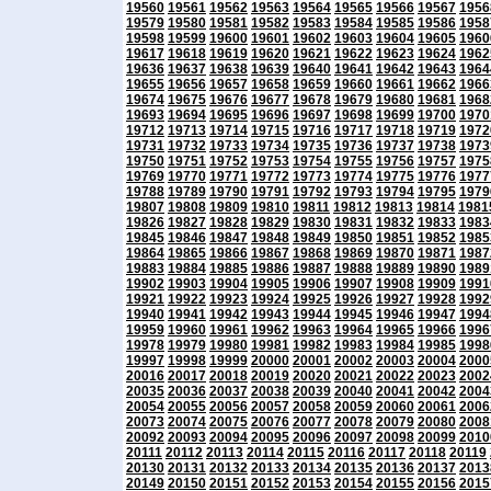
19560
19561
19562
19563
19564
19565
19566
19567
1956
19579
19580
19581
19582
19583
19584
19585
19586
1958
19598
19599
19600
19601
19602
19603
19604
19605
1960
19617
19618
19619
19620
19621
19622
19623
19624
1962
19636
19637
19638
19639
19640
19641
19642
19643
1964
19655
19656
19657
19658
19659
19660
19661
19662
1966
19674
19675
19676
19677
19678
19679
19680
19681
1968
19693
19694
19695
19696
19697
19698
19699
19700
1970
19712
19713
19714
19715
19716
19717
19718
19719
1972
19731
19732
19733
19734
19735
19736
19737
19738
1973
19750
19751
19752
19753
19754
19755
19756
19757
1975
19769
19770
19771
19772
19773
19774
19775
19776
1977
19788
19789
19790
19791
19792
19793
19794
19795
1979
19807
19808
19809
19810
19811
19812
19813
19814
1981
19826
19827
19828
19829
19830
19831
19832
19833
1983
19845
19846
19847
19848
19849
19850
19851
19852
1985
19864
19865
19866
19867
19868
19869
19870
19871
1987
19883
19884
19885
19886
19887
19888
19889
19890
1989
19902
19903
19904
19905
19906
19907
19908
19909
1991
19921
19922
19923
19924
19925
19926
19927
19928
1992
19940
19941
19942
19943
19944
19945
19946
19947
1994
19959
19960
19961
19962
19963
19964
19965
19966
1996
19978
19979
19980
19981
19982
19983
19984
19985
1998
19997
19998
19999
20000
20001
20002
20003
20004
2000
20016
20017
20018
20019
20020
20021
20022
20023
2002
20035
20036
20037
20038
20039
20040
20041
20042
2004
20054
20055
20056
20057
20058
20059
20060
20061
2006
20073
20074
20075
20076
20077
20078
20079
20080
2008
20092
20093
20094
20095
20096
20097
20098
20099
2010
20111
20112
20113
20114
20115
20116
20117
20118
20119
20130
20131
20132
20133
20134
20135
20136
20137
2013
20149
20150
20151
20152
20153
20154
20155
20156
2015