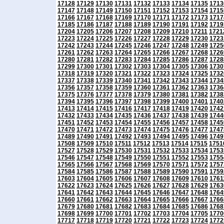
17128
17129
17130
17131
17132
17133
17134
17135
1713
17147
17148
17149
17150
17151
17152
17153
17154
1715
17166
17167
17168
17169
17170
17171
17172
17173
1717
17185
17186
17187
17188
17189
17190
17191
17192
1719
17204
17205
17206
17207
17208
17209
17210
17211
1721
17223
17224
17225
17226
17227
17228
17229
17230
1723
17242
17243
17244
17245
17246
17247
17248
17249
1725
17261
17262
17263
17264
17265
17266
17267
17268
1726
17280
17281
17282
17283
17284
17285
17286
17287
1728
17299
17300
17301
17302
17303
17304
17305
17306
1730
17318
17319
17320
17321
17322
17323
17324
17325
1732
17337
17338
17339
17340
17341
17342
17343
17344
1734
17356
17357
17358
17359
17360
17361
17362
17363
1736
17375
17376
17377
17378
17379
17380
17381
17382
1738
17394
17395
17396
17397
17398
17399
17400
17401
1740
17413
17414
17415
17416
17417
17418
17419
17420
1742
17432
17433
17434
17435
17436
17437
17438
17439
1744
17451
17452
17453
17454
17455
17456
17457
17458
1745
17470
17471
17472
17473
17474
17475
17476
17477
1747
17489
17490
17491
17492
17493
17494
17495
17496
1749
17508
17509
17510
17511
17512
17513
17514
17515
1751
17527
17528
17529
17530
17531
17532
17533
17534
1753
17546
17547
17548
17549
17550
17551
17552
17553
1755
17565
17566
17567
17568
17569
17570
17571
17572
1757
17584
17585
17586
17587
17588
17589
17590
17591
1759
17603
17604
17605
17606
17607
17608
17609
17610
1761
17622
17623
17624
17625
17626
17627
17628
17629
1763
17641
17642
17643
17644
17645
17646
17647
17648
1764
17660
17661
17662
17663
17664
17665
17666
17667
1766
17679
17680
17681
17682
17683
17684
17685
17686
1768
17698
17699
17700
17701
17702
17703
17704
17705
1770
17717
17718
17719
17720
17721
17722
17723
17724
1772