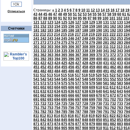
Страницы:
«
1
2
3
4
5
6
7
8
9
10
11
12
13
14
15
16
17
18
19
Отписаться
43
44
45
46
47
48
49
50
51
52
53
54
55
56
57
58
59
60
61
6
86
87
88
89
90
91
92
93
94
95
96
97
98
99
100
101
102
103
121
122
123
124
125
126
127
128
129
130
131
132
133
134
151
152
153
154
155
156
157
158
159
160
161
162
163
164
Счетчики
181
182
183
184
185
186
187
188
189
190
191
192
193
194
211
212
213
214
215
216
217
218
219
220
221
222
223
224
241
242
243
244
245
246
247
248
249
250
251
252
253
254
271
272
273
274
275
276
277
278
279
280
281
282
283
284
301
302
303
304
305
306
307
308
309
310
311
312
313
314
331
332
333
334
335
336
337
338
339
340
341
342
343
344
361
362
363
364
365
366
367
368
369
370
371
372
373
374
391
392
393
394
395
396
397
398
399
400
401
402
403
404
421
422
423
424
425
426
427
428
429
430
431
432
433
434
451
452
453
454
455
456
457
458
459
460
461
462
463
464
481
482
483
484
485
486
487
488
489
490
491
492
493
494
511
512
513
514
515
516
517
518
519
520
521
522
523
524
541
542
543
544
545
546
547
548
549
550
551
552
553
554
571
572
573
574
575
576
577
578
579
580
581
582
583
584
601
602
603
604
605
606
607
608
609
610
611
612
613
614
631
632
633
634
635
636
637
638
639
640
641
642
643
644
661
662
663
664
665
666
667
668
669
670
671
672
673
674
691
692
693
694
695
696
697
698
699
700
701
702
703
704
721
722
723
724
725
726
727
728
729
730
731
732
733
734
751
752
753
754
755
756
757
758
759
760
761
762
763
764
781
782
783
784
785
786
787
788
789
790
791
792
793
794
811
812
813
814
815
816
817
818
819
820
821
822
823
824
841
842
843
844
845
846
847
848
849
850
851
852
853
854
871
872
873
874
875
876
877
878
879
880
881
882
883
884
901
902
903
904
905
906
907
908
909
910
911
912
913
914