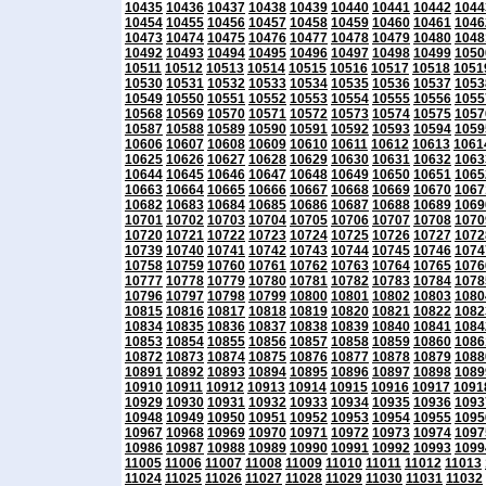
10435
10436
10437
10438
10439
10440
10441
10442
1044
10454
10455
10456
10457
10458
10459
10460
10461
1046
10473
10474
10475
10476
10477
10478
10479
10480
1048
10492
10493
10494
10495
10496
10497
10498
10499
1050
10511
10512
10513
10514
10515
10516
10517
10518
1051
10530
10531
10532
10533
10534
10535
10536
10537
1053
10549
10550
10551
10552
10553
10554
10555
10556
1055
10568
10569
10570
10571
10572
10573
10574
10575
1057
10587
10588
10589
10590
10591
10592
10593
10594
1059
10606
10607
10608
10609
10610
10611
10612
10613
1061
10625
10626
10627
10628
10629
10630
10631
10632
1063
10644
10645
10646
10647
10648
10649
10650
10651
1065
10663
10664
10665
10666
10667
10668
10669
10670
1067
10682
10683
10684
10685
10686
10687
10688
10689
1069
10701
10702
10703
10704
10705
10706
10707
10708
1070
10720
10721
10722
10723
10724
10725
10726
10727
1072
10739
10740
10741
10742
10743
10744
10745
10746
1074
10758
10759
10760
10761
10762
10763
10764
10765
1076
10777
10778
10779
10780
10781
10782
10783
10784
1078
10796
10797
10798
10799
10800
10801
10802
10803
1080
10815
10816
10817
10818
10819
10820
10821
10822
1082
10834
10835
10836
10837
10838
10839
10840
10841
1084
10853
10854
10855
10856
10857
10858
10859
10860
1086
10872
10873
10874
10875
10876
10877
10878
10879
1088
10891
10892
10893
10894
10895
10896
10897
10898
1089
10910
10911
10912
10913
10914
10915
10916
10917
1091
10929
10930
10931
10932
10933
10934
10935
10936
1093
10948
10949
10950
10951
10952
10953
10954
10955
1095
10967
10968
10969
10970
10971
10972
10973
10974
1097
10986
10987
10988
10989
10990
10991
10992
10993
1099
11005
11006
11007
11008
11009
11010
11011
11012
11013
11024
11025
11026
11027
11028
11029
11030
11031
11032