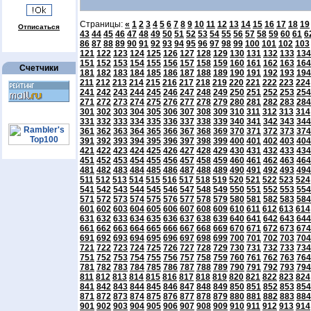
Страницы:
«
1
2
3
4
5
6
7
8
9
10
11
12
13
14
15
16
17
18
19
Отписаться
43
44
45
46
47
48
49
50
51
52
53
54
55
56
57
58
59
60
61
6
86
87
88
89
90
91
92
93
94
95
96
97
98
99
100
101
102
103
121
122
123
124
125
126
127
128
129
130
131
132
133
134
151
152
153
154
155
156
157
158
159
160
161
162
163
164
Счетчики
181
182
183
184
185
186
187
188
189
190
191
192
193
194
211
212
213
214
215
216
217
218
219
220
221
222
223
224
241
242
243
244
245
246
247
248
249
250
251
252
253
254
271
272
273
274
275
276
277
278
279
280
281
282
283
284
301
302
303
304
305
306
307
308
309
310
311
312
313
314
331
332
333
334
335
336
337
338
339
340
341
342
343
344
361
362
363
364
365
366
367
368
369
370
371
372
373
374
391
392
393
394
395
396
397
398
399
400
401
402
403
404
421
422
423
424
425
426
427
428
429
430
431
432
433
434
451
452
453
454
455
456
457
458
459
460
461
462
463
464
481
482
483
484
485
486
487
488
489
490
491
492
493
494
511
512
513
514
515
516
517
518
519
520
521
522
523
524
541
542
543
544
545
546
547
548
549
550
551
552
553
554
571
572
573
574
575
576
577
578
579
580
581
582
583
584
601
602
603
604
605
606
607
608
609
610
611
612
613
614
631
632
633
634
635
636
637
638
639
640
641
642
643
644
661
662
663
664
665
666
667
668
669
670
671
672
673
674
691
692
693
694
695
696
697
698
699
700
701
702
703
704
721
722
723
724
725
726
727
728
729
730
731
732
733
734
751
752
753
754
755
756
757
758
759
760
761
762
763
764
781
782
783
784
785
786
787
788
789
790
791
792
793
794
811
812
813
814
815
816
817
818
819
820
821
822
823
824
841
842
843
844
845
846
847
848
849
850
851
852
853
854
871
872
873
874
875
876
877
878
879
880
881
882
883
884
901
902
903
904
905
906
907
908
909
910
911
912
913
914