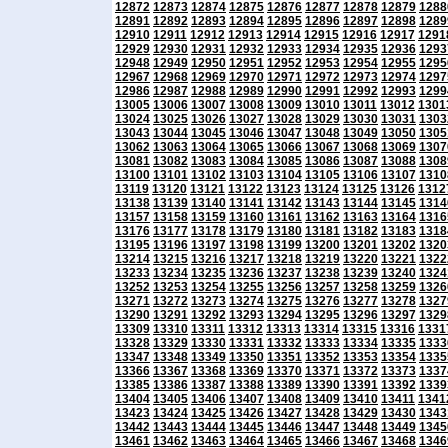
12872
12873
12874
12875
12876
12877
12878
12879
1288
12891
12892
12893
12894
12895
12896
12897
12898
1289
12910
12911
12912
12913
12914
12915
12916
12917
1291
12929
12930
12931
12932
12933
12934
12935
12936
1293
12948
12949
12950
12951
12952
12953
12954
12955
1295
12967
12968
12969
12970
12971
12972
12973
12974
1297
12986
12987
12988
12989
12990
12991
12992
12993
1299
13005
13006
13007
13008
13009
13010
13011
13012
1301
13024
13025
13026
13027
13028
13029
13030
13031
1303
13043
13044
13045
13046
13047
13048
13049
13050
1305
13062
13063
13064
13065
13066
13067
13068
13069
1307
13081
13082
13083
13084
13085
13086
13087
13088
1308
13100
13101
13102
13103
13104
13105
13106
13107
1310
13119
13120
13121
13122
13123
13124
13125
13126
1312
13138
13139
13140
13141
13142
13143
13144
13145
1314
13157
13158
13159
13160
13161
13162
13163
13164
1316
13176
13177
13178
13179
13180
13181
13182
13183
1318
13195
13196
13197
13198
13199
13200
13201
13202
1320
13214
13215
13216
13217
13218
13219
13220
13221
1322
13233
13234
13235
13236
13237
13238
13239
13240
1324
13252
13253
13254
13255
13256
13257
13258
13259
1326
13271
13272
13273
13274
13275
13276
13277
13278
1327
13290
13291
13292
13293
13294
13295
13296
13297
1329
13309
13310
13311
13312
13313
13314
13315
13316
1331
13328
13329
13330
13331
13332
13333
13334
13335
1333
13347
13348
13349
13350
13351
13352
13353
13354
1335
13366
13367
13368
13369
13370
13371
13372
13373
1337
13385
13386
13387
13388
13389
13390
13391
13392
1339
13404
13405
13406
13407
13408
13409
13410
13411
1341
13423
13424
13425
13426
13427
13428
13429
13430
1343
13442
13443
13444
13445
13446
13447
13448
13449
1345
13461
13462
13463
13464
13465
13466
13467
13468
1346