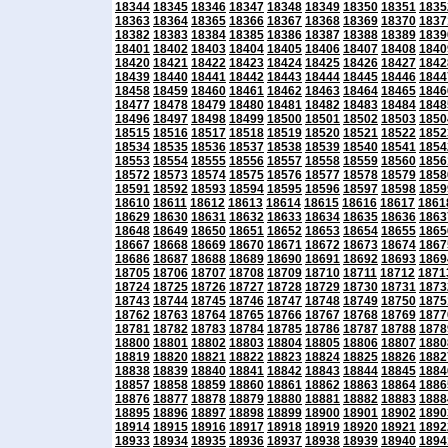
18344
18345
18346
18347
18348
18349
18350
18351
1835
18363
18364
18365
18366
18367
18368
18369
18370
1837
18382
18383
18384
18385
18386
18387
18388
18389
1839
18401
18402
18403
18404
18405
18406
18407
18408
1840
18420
18421
18422
18423
18424
18425
18426
18427
1842
18439
18440
18441
18442
18443
18444
18445
18446
1844
18458
18459
18460
18461
18462
18463
18464
18465
1846
18477
18478
18479
18480
18481
18482
18483
18484
1848
18496
18497
18498
18499
18500
18501
18502
18503
1850
18515
18516
18517
18518
18519
18520
18521
18522
1852
18534
18535
18536
18537
18538
18539
18540
18541
1854
18553
18554
18555
18556
18557
18558
18559
18560
1856
18572
18573
18574
18575
18576
18577
18578
18579
1858
18591
18592
18593
18594
18595
18596
18597
18598
1859
18610
18611
18612
18613
18614
18615
18616
18617
1861
18629
18630
18631
18632
18633
18634
18635
18636
1863
18648
18649
18650
18651
18652
18653
18654
18655
1865
18667
18668
18669
18670
18671
18672
18673
18674
1867
18686
18687
18688
18689
18690
18691
18692
18693
1869
18705
18706
18707
18708
18709
18710
18711
18712
1871
18724
18725
18726
18727
18728
18729
18730
18731
1873
18743
18744
18745
18746
18747
18748
18749
18750
1875
18762
18763
18764
18765
18766
18767
18768
18769
1877
18781
18782
18783
18784
18785
18786
18787
18788
1878
18800
18801
18802
18803
18804
18805
18806
18807
1880
18819
18820
18821
18822
18823
18824
18825
18826
1882
18838
18839
18840
18841
18842
18843
18844
18845
1884
18857
18858
18859
18860
18861
18862
18863
18864
1886
18876
18877
18878
18879
18880
18881
18882
18883
1888
18895
18896
18897
18898
18899
18900
18901
18902
1890
18914
18915
18916
18917
18918
18919
18920
18921
1892
18933
18934
18935
18936
18937
18938
18939
18940
1894