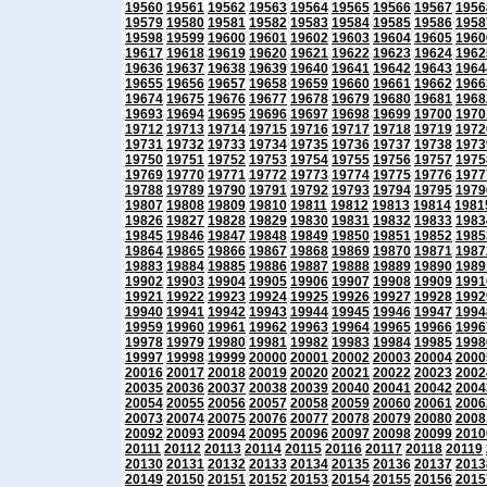
19560
19561
19562
19563
19564
19565
19566
19567
1956
19579
19580
19581
19582
19583
19584
19585
19586
1958
19598
19599
19600
19601
19602
19603
19604
19605
1960
19617
19618
19619
19620
19621
19622
19623
19624
1962
19636
19637
19638
19639
19640
19641
19642
19643
1964
19655
19656
19657
19658
19659
19660
19661
19662
1966
19674
19675
19676
19677
19678
19679
19680
19681
1968
19693
19694
19695
19696
19697
19698
19699
19700
1970
19712
19713
19714
19715
19716
19717
19718
19719
1972
19731
19732
19733
19734
19735
19736
19737
19738
1973
19750
19751
19752
19753
19754
19755
19756
19757
1975
19769
19770
19771
19772
19773
19774
19775
19776
1977
19788
19789
19790
19791
19792
19793
19794
19795
1979
19807
19808
19809
19810
19811
19812
19813
19814
1981
19826
19827
19828
19829
19830
19831
19832
19833
1983
19845
19846
19847
19848
19849
19850
19851
19852
1985
19864
19865
19866
19867
19868
19869
19870
19871
1987
19883
19884
19885
19886
19887
19888
19889
19890
1989
19902
19903
19904
19905
19906
19907
19908
19909
1991
19921
19922
19923
19924
19925
19926
19927
19928
1992
19940
19941
19942
19943
19944
19945
19946
19947
1994
19959
19960
19961
19962
19963
19964
19965
19966
1996
19978
19979
19980
19981
19982
19983
19984
19985
1998
19997
19998
19999
20000
20001
20002
20003
20004
2000
20016
20017
20018
20019
20020
20021
20022
20023
2002
20035
20036
20037
20038
20039
20040
20041
20042
2004
20054
20055
20056
20057
20058
20059
20060
20061
2006
20073
20074
20075
20076
20077
20078
20079
20080
2008
20092
20093
20094
20095
20096
20097
20098
20099
2010
20111
20112
20113
20114
20115
20116
20117
20118
20119
20130
20131
20132
20133
20134
20135
20136
20137
2013
20149
20150
20151
20152
20153
20154
20155
20156
2015