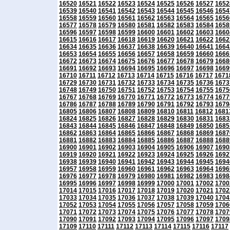
16520
16521
16522
16523
16524
16525
16526
16527
1652
16539
16540
16541
16542
16543
16544
16545
16546
1654
16558
16559
16560
16561
16562
16563
16564
16565
1656
16577
16578
16579
16580
16581
16582
16583
16584
1658
16596
16597
16598
16599
16600
16601
16602
16603
1660
16615
16616
16617
16618
16619
16620
16621
16622
1662
16634
16635
16636
16637
16638
16639
16640
16641
1664
16653
16654
16655
16656
16657
16658
16659
16660
1666
16672
16673
16674
16675
16676
16677
16678
16679
1668
16691
16692
16693
16694
16695
16696
16697
16698
1669
16710
16711
16712
16713
16714
16715
16716
16717
1671
16729
16730
16731
16732
16733
16734
16735
16736
1673
16748
16749
16750
16751
16752
16753
16754
16755
1675
16767
16768
16769
16770
16771
16772
16773
16774
1677
16786
16787
16788
16789
16790
16791
16792
16793
1679
16805
16806
16807
16808
16809
16810
16811
16812
1681
16824
16825
16826
16827
16828
16829
16830
16831
1683
16843
16844
16845
16846
16847
16848
16849
16850
1685
16862
16863
16864
16865
16866
16867
16868
16869
1687
16881
16882
16883
16884
16885
16886
16887
16888
1688
16900
16901
16902
16903
16904
16905
16906
16907
1690
16919
16920
16921
16922
16923
16924
16925
16926
1692
16938
16939
16940
16941
16942
16943
16944
16945
1694
16957
16958
16959
16960
16961
16962
16963
16964
1696
16976
16977
16978
16979
16980
16981
16982
16983
1698
16995
16996
16997
16998
16999
17000
17001
17002
1700
17014
17015
17016
17017
17018
17019
17020
17021
1702
17033
17034
17035
17036
17037
17038
17039
17040
1704
17052
17053
17054
17055
17056
17057
17058
17059
1706
17071
17072
17073
17074
17075
17076
17077
17078
1707
17090
17091
17092
17093
17094
17095
17096
17097
1709
17109
17110
17111
17112
17113
17114
17115
17116
17117