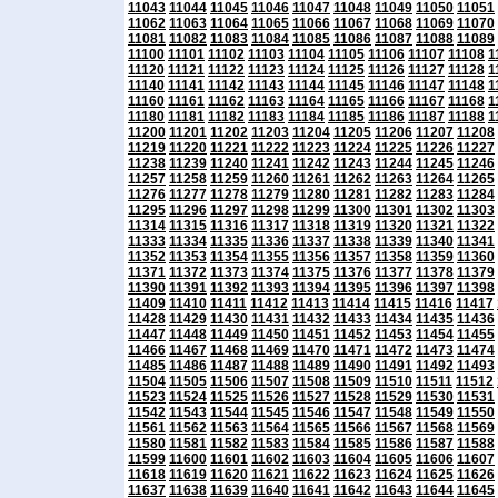
11043
11044
11045
11046
11047
11048
11049
11050
11051
11062
11063
11064
11065
11066
11067
11068
11069
11070
11081
11082
11083
11084
11085
11086
11087
11088
11089
11100
11101
11102
11103
11104
11105
11106
11107
11108
1
11120
11121
11122
11123
11124
11125
11126
11127
11128
1
11140
11141
11142
11143
11144
11145
11146
11147
11148
1
11160
11161
11162
11163
11164
11165
11166
11167
11168
1
11180
11181
11182
11183
11184
11185
11186
11187
11188
1
11200
11201
11202
11203
11204
11205
11206
11207
11208
11219
11220
11221
11222
11223
11224
11225
11226
11227
11238
11239
11240
11241
11242
11243
11244
11245
11246
11257
11258
11259
11260
11261
11262
11263
11264
11265
11276
11277
11278
11279
11280
11281
11282
11283
11284
11295
11296
11297
11298
11299
11300
11301
11302
11303
11314
11315
11316
11317
11318
11319
11320
11321
11322
11333
11334
11335
11336
11337
11338
11339
11340
11341
11352
11353
11354
11355
11356
11357
11358
11359
11360
11371
11372
11373
11374
11375
11376
11377
11378
11379
11390
11391
11392
11393
11394
11395
11396
11397
11398
11409
11410
11411
11412
11413
11414
11415
11416
11417
11428
11429
11430
11431
11432
11433
11434
11435
11436
11447
11448
11449
11450
11451
11452
11453
11454
11455
11466
11467
11468
11469
11470
11471
11472
11473
11474
11485
11486
11487
11488
11489
11490
11491
11492
11493
11504
11505
11506
11507
11508
11509
11510
11511
11512
11523
11524
11525
11526
11527
11528
11529
11530
11531
11542
11543
11544
11545
11546
11547
11548
11549
11550
11561
11562
11563
11564
11565
11566
11567
11568
11569
11580
11581
11582
11583
11584
11585
11586
11587
11588
11599
11600
11601
11602
11603
11604
11605
11606
11607
11618
11619
11620
11621
11622
11623
11624
11625
11626
11637
11638
11639
11640
11641
11642
11643
11644
11645