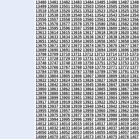
13480
13481
13482
13483
13484
13485
13486
13487
1348
13499
13500
13501
13502
13503
13504
13505
13506
1350
13518
13519
13520
13521
13522
13523
13524
13525
1352
13537
13538
13539
13540
13541
13542
13543
13544
1354
13556
13557
13558
13559
13560
13561
13562
13563
1356
13575
13576
13577
13578
13579
13580
13581
13582
1358
13594
13595
13596
13597
13598
13599
13600
13601
1360
13613
13614
13615
13616
13617
13618
13619
13620
1362
13632
13633
13634
13635
13636
13637
13638
13639
1364
13651
13652
13653
13654
13655
13656
13657
13658
1365
13670
13671
13672
13673
13674
13675
13676
13677
1367
13689
13690
13691
13692
13693
13694
13695
13696
1369
13708
13709
13710
13711
13712
13713
13714
13715
1371
13727
13728
13729
13730
13731
13732
13733
13734
1373
13746
13747
13748
13749
13750
13751
13752
13753
1375
13765
13766
13767
13768
13769
13770
13771
13772
1377
13784
13785
13786
13787
13788
13789
13790
13791
1379
13803
13804
13805
13806
13807
13808
13809
13810
1381
13822
13823
13824
13825
13826
13827
13828
13829
1383
13841
13842
13843
13844
13845
13846
13847
13848
1384
13860
13861
13862
13863
13864
13865
13866
13867
1386
13879
13880
13881
13882
13883
13884
13885
13886
1388
13898
13899
13900
13901
13902
13903
13904
13905
1390
13917
13918
13919
13920
13921
13922
13923
13924
1392
13936
13937
13938
13939
13940
13941
13942
13943
1394
13955
13956
13957
13958
13959
13960
13961
13962
1396
13974
13975
13976
13977
13978
13979
13980
13981
1398
13993
13994
13995
13996
13997
13998
13999
14000
1400
14012
14013
14014
14015
14016
14017
14018
14019
1402
14031
14032
14033
14034
14035
14036
14037
14038
1403
14050
14051
14052
14053
14054
14055
14056
14057
1405
14069
14070
14071
14072
14073
14074
14075
14076
1407