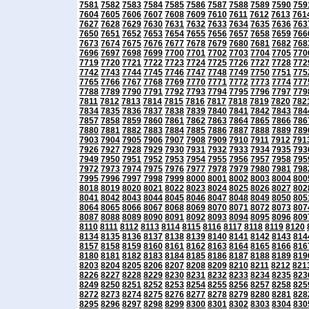
7581
7582
7583
7584
7585
7586
7587
7588
7589
7590
759
7604
7605
7606
7607
7608
7609
7610
7611
7612
7613
761
7627
7628
7629
7630
7631
7632
7633
7634
7635
7636
763
7650
7651
7652
7653
7654
7655
7656
7657
7658
7659
766
7673
7674
7675
7676
7677
7678
7679
7680
7681
7682
768
7696
7697
7698
7699
7700
7701
7702
7703
7704
7705
770
7719
7720
7721
7722
7723
7724
7725
7726
7727
7728
772
7742
7743
7744
7745
7746
7747
7748
7749
7750
7751
775
7765
7766
7767
7768
7769
7770
7771
7772
7773
7774
777
7788
7789
7790
7791
7792
7793
7794
7795
7796
7797
779
7811
7812
7813
7814
7815
7816
7817
7818
7819
7820
782
7834
7835
7836
7837
7838
7839
7840
7841
7842
7843
784
7857
7858
7859
7860
7861
7862
7863
7864
7865
7866
786
7880
7881
7882
7883
7884
7885
7886
7887
7888
7889
789
7903
7904
7905
7906
7907
7908
7909
7910
7911
7912
791
7926
7927
7928
7929
7930
7931
7932
7933
7934
7935
793
7949
7950
7951
7952
7953
7954
7955
7956
7957
7958
795
7972
7973
7974
7975
7976
7977
7978
7979
7980
7981
798
7995
7996
7997
7998
7999
8000
8001
8002
8003
8004
800
8018
8019
8020
8021
8022
8023
8024
8025
8026
8027
802
8041
8042
8043
8044
8045
8046
8047
8048
8049
8050
805
8064
8065
8066
8067
8068
8069
8070
8071
8072
8073
807
8087
8088
8089
8090
8091
8092
8093
8094
8095
8096
809
8110
8111
8112
8113
8114
8115
8116
8117
8118
8119
8120
8134
8135
8136
8137
8138
8139
8140
8141
8142
8143
814
8157
8158
8159
8160
8161
8162
8163
8164
8165
8166
816
8180
8181
8182
8183
8184
8185
8186
8187
8188
8189
819
8203
8204
8205
8206
8207
8208
8209
8210
8211
8212
821
8226
8227
8228
8229
8230
8231
8232
8233
8234
8235
823
8249
8250
8251
8252
8253
8254
8255
8256
8257
8258
825
8272
8273
8274
8275
8276
8277
8278
8279
8280
8281
828
8295
8296
8297
8298
8299
8300
8301
8302
8303
8304
830