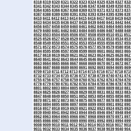
8318
8319
8320
8321
8322
8323
8324
8325
8326
8327
832
8341
8342
8343
8344
8345
8346
8347
8348
8349
8350
835
8364
8365
8366
8367
8368
8369
8370
8371
8372
8373
837
8387
8388
8389
8390
8391
8392
8393
8394
8395
8396
839
8410
8411
8412
8413
8414
8415
8416
8417
8418
8419
842
8433
8434
8435
8436
8437
8438
8439
8440
8441
8442
844
8456
8457
8458
8459
8460
8461
8462
8463
8464
8465
846
8479
8480
8481
8482
8483
8484
8485
8486
8487
8488
848
8502
8503
8504
8505
8506
8507
8508
8509
8510
8511
851
8525
8526
8527
8528
8529
8530
8531
8532
8533
8534
853
8548
8549
8550
8551
8552
8553
8554
8555
8556
8557
855
8571
8572
8573
8574
8575
8576
8577
8578
8579
8580
858
8594
8595
8596
8597
8598
8599
8600
8601
8602
8603
860
8617
8618
8619
8620
8621
8622
8623
8624
8625
8626
862
8640
8641
8642
8643
8644
8645
8646
8647
8648
8649
865
8663
8664
8665
8666
8667
8668
8669
8670
8671
8672
867
8686
8687
8688
8689
8690
8691
8692
8693
8694
8695
869
8709
8710
8711
8712
8713
8714
8715
8716
8717
8718
871
8732
8733
8734
8735
8736
8737
8738
8739
8740
8741
874
8755
8756
8757
8758
8759
8760
8761
8762
8763
8764
876
8778
8779
8780
8781
8782
8783
8784
8785
8786
8787
878
8801
8802
8803
8804
8805
8806
8807
8808
8809
8810
881
8824
8825
8826
8827
8828
8829
8830
8831
8832
8833
883
8847
8848
8849
8850
8851
8852
8853
8854
8855
8856
885
8870
8871
8872
8873
8874
8875
8876
8877
8878
8879
888
8893
8894
8895
8896
8897
8898
8899
8900
8901
8902
890
8916
8917
8918
8919
8920
8921
8922
8923
8924
8925
892
8939
8940
8941
8942
8943
8944
8945
8946
8947
8948
894
8962
8963
8964
8965
8966
8967
8968
8969
8970
8971
897
8985
8986
8987
8988
8989
8990
8991
8992
8993
8994
899
9008
9009
9010
9011
9012
9013
9014
9015
9016
9017
901
9031
9032
9033
9034
9035
9036
9037
9038
9039
9040
904