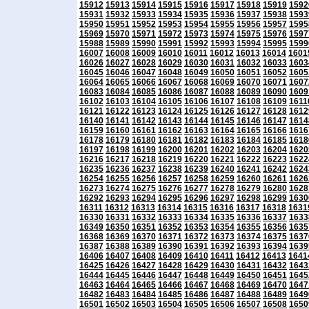
15912
15913
15914
15915
15916
15917
15918
15919
1592
15931
15932
15933
15934
15935
15936
15937
15938
1593
15950
15951
15952
15953
15954
15955
15956
15957
1595
15969
15970
15971
15972
15973
15974
15975
15976
1597
15988
15989
15990
15991
15992
15993
15994
15995
1599
16007
16008
16009
16010
16011
16012
16013
16014
1601
16026
16027
16028
16029
16030
16031
16032
16033
1603
16045
16046
16047
16048
16049
16050
16051
16052
1605
16064
16065
16066
16067
16068
16069
16070
16071
1607
16083
16084
16085
16086
16087
16088
16089
16090
1609
16102
16103
16104
16105
16106
16107
16108
16109
1611
16121
16122
16123
16124
16125
16126
16127
16128
1612
16140
16141
16142
16143
16144
16145
16146
16147
1614
16159
16160
16161
16162
16163
16164
16165
16166
1616
16178
16179
16180
16181
16182
16183
16184
16185
1618
16197
16198
16199
16200
16201
16202
16203
16204
1620
16216
16217
16218
16219
16220
16221
16222
16223
1622
16235
16236
16237
16238
16239
16240
16241
16242
1624
16254
16255
16256
16257
16258
16259
16260
16261
1626
16273
16274
16275
16276
16277
16278
16279
16280
1628
16292
16293
16294
16295
16296
16297
16298
16299
1630
16311
16312
16313
16314
16315
16316
16317
16318
1631
16330
16331
16332
16333
16334
16335
16336
16337
1633
16349
16350
16351
16352
16353
16354
16355
16356
1635
16368
16369
16370
16371
16372
16373
16374
16375
1637
16387
16388
16389
16390
16391
16392
16393
16394
1639
16406
16407
16408
16409
16410
16411
16412
16413
1641
16425
16426
16427
16428
16429
16430
16431
16432
1643
16444
16445
16446
16447
16448
16449
16450
16451
1645
16463
16464
16465
16466
16467
16468
16469
16470
1647
16482
16483
16484
16485
16486
16487
16488
16489
1649
16501
16502
16503
16504
16505
16506
16507
16508
1650