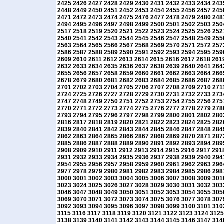
2425
2426
2427
2428
2429
2430
2431
2432
2433
2434
243
2448
2449
2450
2451
2452
2453
2454
2455
2456
2457
245
2471
2472
2473
2474
2475
2476
2477
2478
2479
2480
248
2494
2495
2496
2497
2498
2499
2500
2501
2502
2503
250
2517
2518
2519
2520
2521
2522
2523
2524
2525
2526
252
2540
2541
2542
2543
2544
2545
2546
2547
2548
2549
255
2563
2564
2565
2566
2567
2568
2569
2570
2571
2572
257
2586
2587
2588
2589
2590
2591
2592
2593
2594
2595
259
2609
2610
2611
2612
2613
2614
2615
2616
2617
2618
261
2632
2633
2634
2635
2636
2637
2638
2639
2640
2641
264
2655
2656
2657
2658
2659
2660
2661
2662
2663
2664
266
2678
2679
2680
2681
2682
2683
2684
2685
2686
2687
268
2701
2702
2703
2704
2705
2706
2707
2708
2709
2710
271
2724
2725
2726
2727
2728
2729
2730
2731
2732
2733
273
2747
2748
2749
2750
2751
2752
2753
2754
2755
2756
275
2770
2771
2772
2773
2774
2775
2776
2777
2778
2779
278
2793
2794
2795
2796
2797
2798
2799
2800
2801
2802
280
2816
2817
2818
2819
2820
2821
2822
2823
2824
2825
282
2839
2840
2841
2842
2843
2844
2845
2846
2847
2848
284
2862
2863
2864
2865
2866
2867
2868
2869
2870
2871
287
2885
2886
2887
2888
2889
2890
2891
2892
2893
2894
289
2908
2909
2910
2911
2912
2913
2914
2915
2916
2917
291
2931
2932
2933
2934
2935
2936
2937
2938
2939
2940
294
2954
2955
2956
2957
2958
2959
2960
2961
2962
2963
296
2977
2978
2979
2980
2981
2982
2983
2984
2985
2986
298
3000
3001
3002
3003
3004
3005
3006
3007
3008
3009
301
3023
3024
3025
3026
3027
3028
3029
3030
3031
3032
303
3046
3047
3048
3049
3050
3051
3052
3053
3054
3055
305
3069
3070
3071
3072
3073
3074
3075
3076
3077
3078
307
3092
3093
3094
3095
3096
3097
3098
3099
3100
3101
310
3115
3116
3117
3118
3119
3120
3121
3122
3123
3124
3125
3138
3139
3140
3141
3142
3143
3144
3145
3146
3147
314