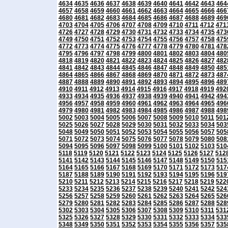
4634
4635
4636
4637
4638
4639
4640
4641
4642
4643
464
4657
4658
4659
4660
4661
4662
4663
4664
4665
4666
466
4680
4681
4682
4683
4684
4685
4686
4687
4688
4689
469
4703
4704
4705
4706
4707
4708
4709
4710
4711
4712
471
4726
4727
4728
4729
4730
4731
4732
4733
4734
4735
473
4749
4750
4751
4752
4753
4754
4755
4756
4757
4758
475
4772
4773
4774
4775
4776
4777
4778
4779
4780
4781
478
4795
4796
4797
4798
4799
4800
4801
4802
4803
4804
480
4818
4819
4820
4821
4822
4823
4824
4825
4826
4827
482
4841
4842
4843
4844
4845
4846
4847
4848
4849
4850
485
4864
4865
4866
4867
4868
4869
4870
4871
4872
4873
487
4887
4888
4889
4890
4891
4892
4893
4894
4895
4896
489
4910
4911
4912
4913
4914
4915
4916
4917
4918
4919
492
4933
4934
4935
4936
4937
4938
4939
4940
4941
4942
494
4956
4957
4958
4959
4960
4961
4962
4963
4964
4965
496
4979
4980
4981
4982
4983
4984
4985
4986
4987
4988
498
5002
5003
5004
5005
5006
5007
5008
5009
5010
5011
501
5025
5026
5027
5028
5029
5030
5031
5032
5033
5034
503
5048
5049
5050
5051
5052
5053
5054
5055
5056
5057
505
5071
5072
5073
5074
5075
5076
5077
5078
5079
5080
508
5094
5095
5096
5097
5098
5099
5100
5101
5102
5103
510
5118
5119
5120
5121
5122
5123
5124
5125
5126
5127
512
5141
5142
5143
5144
5145
5146
5147
5148
5149
5150
515
5164
5165
5166
5167
5168
5169
5170
5171
5172
5173
517
5187
5188
5189
5190
5191
5192
5193
5194
5195
5196
519
5210
5211
5212
5213
5214
5215
5216
5217
5218
5219
522
5233
5234
5235
5236
5237
5238
5239
5240
5241
5242
524
5256
5257
5258
5259
5260
5261
5262
5263
5264
5265
526
5279
5280
5281
5282
5283
5284
5285
5286
5287
5288
528
5302
5303
5304
5305
5306
5307
5308
5309
5310
5311
531
5325
5326
5327
5328
5329
5330
5331
5332
5333
5334
533
5348
5349
5350
5351
5352
5353
5354
5355
5356
5357
535