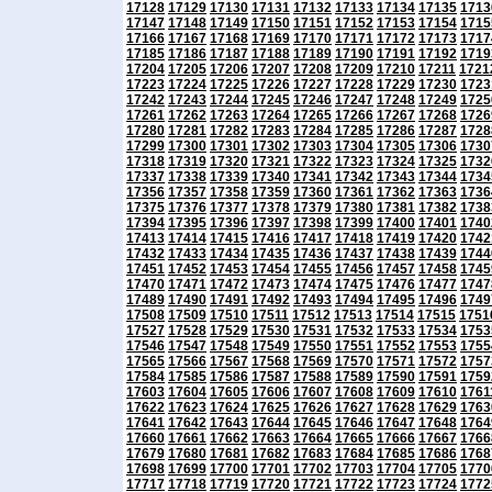
17128
17129
17130
17131
17132
17133
17134
17135
1713
17147
17148
17149
17150
17151
17152
17153
17154
1715
17166
17167
17168
17169
17170
17171
17172
17173
1717
17185
17186
17187
17188
17189
17190
17191
17192
1719
17204
17205
17206
17207
17208
17209
17210
17211
1721
17223
17224
17225
17226
17227
17228
17229
17230
1723
17242
17243
17244
17245
17246
17247
17248
17249
1725
17261
17262
17263
17264
17265
17266
17267
17268
1726
17280
17281
17282
17283
17284
17285
17286
17287
1728
17299
17300
17301
17302
17303
17304
17305
17306
1730
17318
17319
17320
17321
17322
17323
17324
17325
1732
17337
17338
17339
17340
17341
17342
17343
17344
1734
17356
17357
17358
17359
17360
17361
17362
17363
1736
17375
17376
17377
17378
17379
17380
17381
17382
1738
17394
17395
17396
17397
17398
17399
17400
17401
1740
17413
17414
17415
17416
17417
17418
17419
17420
1742
17432
17433
17434
17435
17436
17437
17438
17439
1744
17451
17452
17453
17454
17455
17456
17457
17458
1745
17470
17471
17472
17473
17474
17475
17476
17477
1747
17489
17490
17491
17492
17493
17494
17495
17496
1749
17508
17509
17510
17511
17512
17513
17514
17515
1751
17527
17528
17529
17530
17531
17532
17533
17534
1753
17546
17547
17548
17549
17550
17551
17552
17553
1755
17565
17566
17567
17568
17569
17570
17571
17572
1757
17584
17585
17586
17587
17588
17589
17590
17591
1759
17603
17604
17605
17606
17607
17608
17609
17610
1761
17622
17623
17624
17625
17626
17627
17628
17629
1763
17641
17642
17643
17644
17645
17646
17647
17648
1764
17660
17661
17662
17663
17664
17665
17666
17667
1766
17679
17680
17681
17682
17683
17684
17685
17686
1768
17698
17699
17700
17701
17702
17703
17704
17705
1770
17717
17718
17719
17720
17721
17722
17723
17724
1772