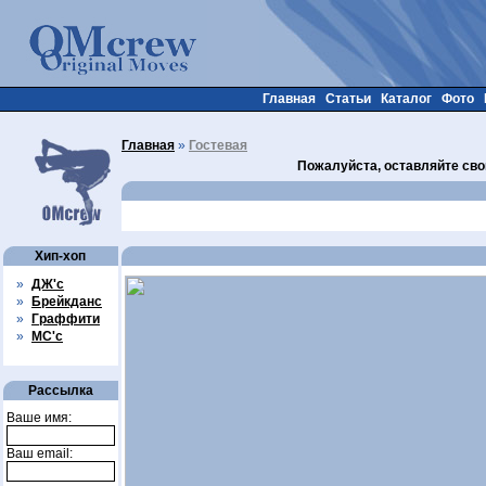
Главная
Статьи
Каталог
Фото
Главная
»
Гостевая
Пожалуйста, оставляйте сво
Хип-хоп
»
ДЖ'с
»
Брейкданс
»
Граффити
»
МС'с
Рассылка
Ваше имя:
Ваш email: