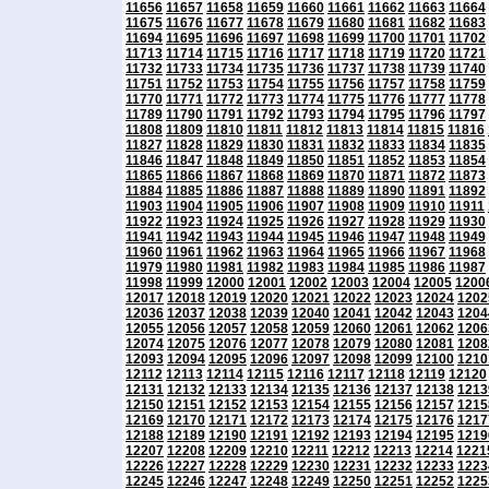
11656
11657
11658
11659
11660
11661
11662
11663
11664
11675
11676
11677
11678
11679
11680
11681
11682
11683
11694
11695
11696
11697
11698
11699
11700
11701
11702
11713
11714
11715
11716
11717
11718
11719
11720
11721
11732
11733
11734
11735
11736
11737
11738
11739
11740
11751
11752
11753
11754
11755
11756
11757
11758
11759
11770
11771
11772
11773
11774
11775
11776
11777
11778
11789
11790
11791
11792
11793
11794
11795
11796
11797
11808
11809
11810
11811
11812
11813
11814
11815
11816
11827
11828
11829
11830
11831
11832
11833
11834
11835
11846
11847
11848
11849
11850
11851
11852
11853
11854
11865
11866
11867
11868
11869
11870
11871
11872
11873
11884
11885
11886
11887
11888
11889
11890
11891
11892
11903
11904
11905
11906
11907
11908
11909
11910
11911
11922
11923
11924
11925
11926
11927
11928
11929
11930
11941
11942
11943
11944
11945
11946
11947
11948
11949
11960
11961
11962
11963
11964
11965
11966
11967
11968
11979
11980
11981
11982
11983
11984
11985
11986
11987
11998
11999
12000
12001
12002
12003
12004
12005
1200
12017
12018
12019
12020
12021
12022
12023
12024
1202
12036
12037
12038
12039
12040
12041
12042
12043
1204
12055
12056
12057
12058
12059
12060
12061
12062
1206
12074
12075
12076
12077
12078
12079
12080
12081
1208
12093
12094
12095
12096
12097
12098
12099
12100
1210
12112
12113
12114
12115
12116
12117
12118
12119
12120
12131
12132
12133
12134
12135
12136
12137
12138
1213
12150
12151
12152
12153
12154
12155
12156
12157
1215
12169
12170
12171
12172
12173
12174
12175
12176
1217
12188
12189
12190
12191
12192
12193
12194
12195
1219
12207
12208
12209
12210
12211
12212
12213
12214
1221
12226
12227
12228
12229
12230
12231
12232
12233
1223
12245
12246
12247
12248
12249
12250
12251
12252
1225