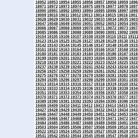
18952
18953
18954
18955
18956
18957
18958
18959
1896
18971
18972
18973
18974
18975
18976
18977
18978
1897
18990
18991
18992
18993
18994
18995
18996
18997
1899
19009
19010
19011
19012
19013
19014
19015
19016
1901
19028
19029
19030
19031
19032
19033
19034
19035
1903
19047
19048
19049
19050
19051
19052
19053
19054
1905
19066
19067
19068
19069
19070
19071
19072
19073
1907
19085
19086
19087
19088
19089
19090
19091
19092
1909
19104
19105
19106
19107
19108
19109
19110
19111
1911
19123
19124
19125
19126
19127
19128
19129
19130
1913
19142
19143
19144
19145
19146
19147
19148
19149
1915
19161
19162
19163
19164
19165
19166
19167
19168
1916
19180
19181
19182
19183
19184
19185
19186
19187
1918
19199
19200
19201
19202
19203
19204
19205
19206
1920
19218
19219
19220
19221
19222
19223
19224
19225
1922
19237
19238
19239
19240
19241
19242
19243
19244
1924
19256
19257
19258
19259
19260
19261
19262
19263
1926
19275
19276
19277
19278
19279
19280
19281
19282
1928
19294
19295
19296
19297
19298
19299
19300
19301
1930
19313
19314
19315
19316
19317
19318
19319
19320
1932
19332
19333
19334
19335
19336
19337
19338
19339
1934
19351
19352
19353
19354
19355
19356
19357
19358
1935
19370
19371
19372
19373
19374
19375
19376
19377
1937
19389
19390
19391
19392
19393
19394
19395
19396
1939
19408
19409
19410
19411
19412
19413
19414
19415
1941
19427
19428
19429
19430
19431
19432
19433
19434
1943
19446
19447
19448
19449
19450
19451
19452
19453
1945
19465
19466
19467
19468
19469
19470
19471
19472
1947
19484
19485
19486
19487
19488
19489
19490
19491
1949
19503
19504
19505
19506
19507
19508
19509
19510
1951
19522
19523
19524
19525
19526
19527
19528
19529
1953
19541
19542
19543
19544
19545
19546
19547
19548
1954