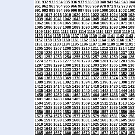
931
932
933
934
935
936
937
938
939
940
941
942
943
944
961
962
963
964
965
966
967
968
969
970
971
972
973
974
991
992
993
994
995
996
997
998
999
1000
1001
1002
100
1016
1017
1018
1019
1020
1021
1022
1023
1024
1025
102
1039
1040
1041
1042
1043
1044
1045
1046
1047
1048
104
1062
1063
1064
1065
1066
1067
1068
1069
1070
1071
107
1085
1086
1087
1088
1089
1090
1091
1092
1093
1094
109
1109
1110
1111
1112
1113
1114
1115
1116
1117
1118
1119
11
1133
1134
1135
1136
1137
1138
1139
1140
1141
1142
1143
1157
1158
1159
1160
1161
1162
1163
1164
1165
1166
1167
1181
1182
1183
1184
1185
1186
1187
1188
1189
1190
1191
1205
1206
1207
1208
1209
1210
1211
1212
1213
1214
121
1228
1229
1230
1231
1232
1233
1234
1235
1236
1237
123
1251
1252
1253
1254
1255
1256
1257
1258
1259
1260
126
1274
1275
1276
1277
1278
1279
1280
1281
1282
1283
128
1297
1298
1299
1300
1301
1302
1303
1304
1305
1306
130
1320
1321
1322
1323
1324
1325
1326
1327
1328
1329
133
1343
1344
1345
1346
1347
1348
1349
1350
1351
1352
135
1366
1367
1368
1369
1370
1371
1372
1373
1374
1375
137
1389
1390
1391
1392
1393
1394
1395
1396
1397
1398
139
1412
1413
1414
1415
1416
1417
1418
1419
1420
1421
142
1435
1436
1437
1438
1439
1440
1441
1442
1443
1444
144
1458
1459
1460
1461
1462
1463
1464
1465
1466
1467
146
1481
1482
1483
1484
1485
1486
1487
1488
1489
1490
149
1504
1505
1506
1507
1508
1509
1510
1511
1512
1513
151
1527
1528
1529
1530
1531
1532
1533
1534
1535
1536
153
1550
1551
1552
1553
1554
1555
1556
1557
1558
1559
156
1573
1574
1575
1576
1577
1578
1579
1580
1581
1582
158
1596
1597
1598
1599
1600
1601
1602
1603
1604
1605
160
1619
1620
1621
1622
1623
1624
1625
1626
1627
1628
162
1642
1643
1644
1645
1646
1647
1648
1649
1650
1651
165
1665
1666
1667
1668
1669
1670
1671
1672
1673
1674
167