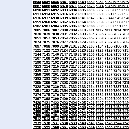
6844
6845
6846
6847
6848
6849
6850
6851
6852
6853
685
6867
6868
6869
6870
6871
6872
6873
6874
6875
6876
687
6890
6891
6892
6893
6894
6895
6896
6897
6898
6899
690
6913
6914
6915
6916
6917
6918
6919
6920
6921
6922
692
6936
6937
6938
6939
6940
6941
6942
6943
6944
6945
694
6959
6960
6961
6962
6963
6964
6965
6966
6967
6968
696
6982
6983
6984
6985
6986
6987
6988
6989
6990
6991
699
7005
7006
7007
7008
7009
7010
7011
7012
7013
7014
701
7028
7029
7030
7031
7032
7033
7034
7035
7036
7037
703
7051
7052
7053
7054
7055
7056
7057
7058
7059
7060
706
7074
7075
7076
7077
7078
7079
7080
7081
7082
7083
708
7097
7098
7099
7100
7101
7102
7103
7104
7105
7106
710
7121
7122
7123
7124
7125
7126
7127
7128
7129
7130
713
7144
7145
7146
7147
7148
7149
7150
7151
7152
7153
715
7167
7168
7169
7170
7171
7172
7173
7174
7175
7176
717
7190
7191
7192
7193
7194
7195
7196
7197
7198
7199
720
7213
7214
7215
7216
7217
7218
7219
7220
7221
7222
722
7236
7237
7238
7239
7240
7241
7242
7243
7244
7245
724
7259
7260
7261
7262
7263
7264
7265
7266
7267
7268
726
7282
7283
7284
7285
7286
7287
7288
7289
7290
7291
729
7305
7306
7307
7308
7309
7310
7311
7312
7313
7314
731
7328
7329
7330
7331
7332
7333
7334
7335
7336
7337
733
7351
7352
7353
7354
7355
7356
7357
7358
7359
7360
736
7374
7375
7376
7377
7378
7379
7380
7381
7382
7383
738
7397
7398
7399
7400
7401
7402
7403
7404
7405
7406
740
7420
7421
7422
7423
7424
7425
7426
7427
7428
7429
743
7443
7444
7445
7446
7447
7448
7449
7450
7451
7452
745
7466
7467
7468
7469
7470
7471
7472
7473
7474
7475
747
7489
7490
7491
7492
7493
7494
7495
7496
7497
7498
749
7512
7513
7514
7515
7516
7517
7518
7519
7520
7521
752
7535
7536
7537
7538
7539
7540
7541
7542
7543
7544
754
7558
7559
7560
7561
7562
7563
7564
7565
7566
7567
756