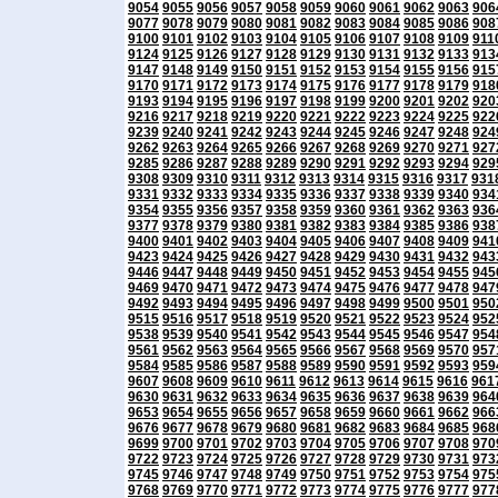
9054
9055
9056
9057
9058
9059
9060
9061
9062
9063
906
9077
9078
9079
9080
9081
9082
9083
9084
9085
9086
908
9100
9101
9102
9103
9104
9105
9106
9107
9108
9109
911
9124
9125
9126
9127
9128
9129
9130
9131
9132
9133
913
9147
9148
9149
9150
9151
9152
9153
9154
9155
9156
915
9170
9171
9172
9173
9174
9175
9176
9177
9178
9179
918
9193
9194
9195
9196
9197
9198
9199
9200
9201
9202
920
9216
9217
9218
9219
9220
9221
9222
9223
9224
9225
922
9239
9240
9241
9242
9243
9244
9245
9246
9247
9248
924
9262
9263
9264
9265
9266
9267
9268
9269
9270
9271
927
9285
9286
9287
9288
9289
9290
9291
9292
9293
9294
929
9308
9309
9310
9311
9312
9313
9314
9315
9316
9317
931
9331
9332
9333
9334
9335
9336
9337
9338
9339
9340
934
9354
9355
9356
9357
9358
9359
9360
9361
9362
9363
936
9377
9378
9379
9380
9381
9382
9383
9384
9385
9386
938
9400
9401
9402
9403
9404
9405
9406
9407
9408
9409
941
9423
9424
9425
9426
9427
9428
9429
9430
9431
9432
943
9446
9447
9448
9449
9450
9451
9452
9453
9454
9455
945
9469
9470
9471
9472
9473
9474
9475
9476
9477
9478
947
9492
9493
9494
9495
9496
9497
9498
9499
9500
9501
950
9515
9516
9517
9518
9519
9520
9521
9522
9523
9524
952
9538
9539
9540
9541
9542
9543
9544
9545
9546
9547
954
9561
9562
9563
9564
9565
9566
9567
9568
9569
9570
957
9584
9585
9586
9587
9588
9589
9590
9591
9592
9593
959
9607
9608
9609
9610
9611
9612
9613
9614
9615
9616
961
9630
9631
9632
9633
9634
9635
9636
9637
9638
9639
964
9653
9654
9655
9656
9657
9658
9659
9660
9661
9662
966
9676
9677
9678
9679
9680
9681
9682
9683
9684
9685
968
9699
9700
9701
9702
9703
9704
9705
9706
9707
9708
970
9722
9723
9724
9725
9726
9727
9728
9729
9730
9731
973
9745
9746
9747
9748
9749
9750
9751
9752
9753
9754
975
9768
9769
9770
9771
9772
9773
9774
9775
9776
9777
977