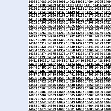
14088
14089
14090
14091
14092
14093
14094
14095
1409
14107
14108
14109
14110
14111
14112
14113
14114
14115
14126
14127
14128
14129
14130
14131
14132
14133
1413
14145
14146
14147
14148
14149
14150
14151
14152
1415
14164
14165
14166
14167
14168
14169
14170
14171
1417
14183
14184
14185
14186
14187
14188
14189
14190
1419
14202
14203
14204
14205
14206
14207
14208
14209
1421
14221
14222
14223
14224
14225
14226
14227
14228
1422
14240
14241
14242
14243
14244
14245
14246
14247
1424
14259
14260
14261
14262
14263
14264
14265
14266
1426
14278
14279
14280
14281
14282
14283
14284
14285
1428
14297
14298
14299
14300
14301
14302
14303
14304
1430
14316
14317
14318
14319
14320
14321
14322
14323
1432
14335
14336
14337
14338
14339
14340
14341
14342
1434
14354
14355
14356
14357
14358
14359
14360
14361
1436
14373
14374
14375
14376
14377
14378
14379
14380
1438
14392
14393
14394
14395
14396
14397
14398
14399
1440
14411
14412
14413
14414
14415
14416
14417
14418
1441
14430
14431
14432
14433
14434
14435
14436
14437
1443
14449
14450
14451
14452
14453
14454
14455
14456
1445
14468
14469
14470
14471
14472
14473
14474
14475
1447
14487
14488
14489
14490
14491
14492
14493
14494
1449
14506
14507
14508
14509
14510
14511
14512
14513
1451
14525
14526
14527
14528
14529
14530
14531
14532
1453
14544
14545
14546
14547
14548
14549
14550
14551
1455
14563
14564
14565
14566
14567
14568
14569
14570
1457
14582
14583
14584
14585
14586
14587
14588
14589
1459
14601
14602
14603
14604
14605
14606
14607
14608
1460
14620
14621
14622
14623
14624
14625
14626
14627
1462
14639
14640
14641
14642
14643
14644
14645
14646
1464
14658
14659
14660
14661
14662
14663
14664
14665
1466
14677
14678
14679
14680
14681
14682
14683
14684
1468