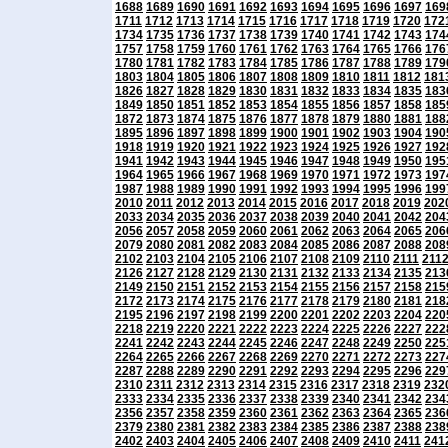
1688
1689
1690
1691
1692
1693
1694
1695
1696
1697
169
1711
1712
1713
1714
1715
1716
1717
1718
1719
1720
172
1734
1735
1736
1737
1738
1739
1740
1741
1742
1743
174
1757
1758
1759
1760
1761
1762
1763
1764
1765
1766
176
1780
1781
1782
1783
1784
1785
1786
1787
1788
1789
179
1803
1804
1805
1806
1807
1808
1809
1810
1811
1812
181
1826
1827
1828
1829
1830
1831
1832
1833
1834
1835
183
1849
1850
1851
1852
1853
1854
1855
1856
1857
1858
185
1872
1873
1874
1875
1876
1877
1878
1879
1880
1881
188
1895
1896
1897
1898
1899
1900
1901
1902
1903
1904
190
1918
1919
1920
1921
1922
1923
1924
1925
1926
1927
192
1941
1942
1943
1944
1945
1946
1947
1948
1949
1950
195
1964
1965
1966
1967
1968
1969
1970
1971
1972
1973
197
1987
1988
1989
1990
1991
1992
1993
1994
1995
1996
199
2010
2011
2012
2013
2014
2015
2016
2017
2018
2019
202
2033
2034
2035
2036
2037
2038
2039
2040
2041
2042
204
2056
2057
2058
2059
2060
2061
2062
2063
2064
2065
206
2079
2080
2081
2082
2083
2084
2085
2086
2087
2088
208
2102
2103
2104
2105
2106
2107
2108
2109
2110
2111
211
2126
2127
2128
2129
2130
2131
2132
2133
2134
2135
213
2149
2150
2151
2152
2153
2154
2155
2156
2157
2158
215
2172
2173
2174
2175
2176
2177
2178
2179
2180
2181
218
2195
2196
2197
2198
2199
2200
2201
2202
2203
2204
220
2218
2219
2220
2221
2222
2223
2224
2225
2226
2227
222
2241
2242
2243
2244
2245
2246
2247
2248
2249
2250
225
2264
2265
2266
2267
2268
2269
2270
2271
2272
2273
227
2287
2288
2289
2290
2291
2292
2293
2294
2295
2296
229
2310
2311
2312
2313
2314
2315
2316
2317
2318
2319
232
2333
2334
2335
2336
2337
2338
2339
2340
2341
2342
234
2356
2357
2358
2359
2360
2361
2362
2363
2364
2365
236
2379
2380
2381
2382
2383
2384
2385
2386
2387
2388
238
2402
2403
2404
2405
2406
2407
2408
2409
2410
2411
241