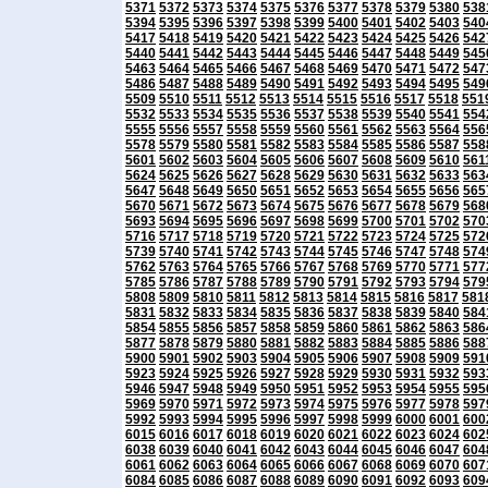
5371
5372
5373
5374
5375
5376
5377
5378
5379
5380
538
5394
5395
5396
5397
5398
5399
5400
5401
5402
5403
540
5417
5418
5419
5420
5421
5422
5423
5424
5425
5426
542
5440
5441
5442
5443
5444
5445
5446
5447
5448
5449
545
5463
5464
5465
5466
5467
5468
5469
5470
5471
5472
547
5486
5487
5488
5489
5490
5491
5492
5493
5494
5495
549
5509
5510
5511
5512
5513
5514
5515
5516
5517
5518
551
5532
5533
5534
5535
5536
5537
5538
5539
5540
5541
554
5555
5556
5557
5558
5559
5560
5561
5562
5563
5564
556
5578
5579
5580
5581
5582
5583
5584
5585
5586
5587
558
5601
5602
5603
5604
5605
5606
5607
5608
5609
5610
561
5624
5625
5626
5627
5628
5629
5630
5631
5632
5633
563
5647
5648
5649
5650
5651
5652
5653
5654
5655
5656
565
5670
5671
5672
5673
5674
5675
5676
5677
5678
5679
568
5693
5694
5695
5696
5697
5698
5699
5700
5701
5702
570
5716
5717
5718
5719
5720
5721
5722
5723
5724
5725
572
5739
5740
5741
5742
5743
5744
5745
5746
5747
5748
574
5762
5763
5764
5765
5766
5767
5768
5769
5770
5771
577
5785
5786
5787
5788
5789
5790
5791
5792
5793
5794
579
5808
5809
5810
5811
5812
5813
5814
5815
5816
5817
581
5831
5832
5833
5834
5835
5836
5837
5838
5839
5840
584
5854
5855
5856
5857
5858
5859
5860
5861
5862
5863
586
5877
5878
5879
5880
5881
5882
5883
5884
5885
5886
588
5900
5901
5902
5903
5904
5905
5906
5907
5908
5909
591
5923
5924
5925
5926
5927
5928
5929
5930
5931
5932
593
5946
5947
5948
5949
5950
5951
5952
5953
5954
5955
595
5969
5970
5971
5972
5973
5974
5975
5976
5977
5978
597
5992
5993
5994
5995
5996
5997
5998
5999
6000
6001
600
6015
6016
6017
6018
6019
6020
6021
6022
6023
6024
602
6038
6039
6040
6041
6042
6043
6044
6045
6046
6047
604
6061
6062
6063
6064
6065
6066
6067
6068
6069
6070
607
6084
6085
6086
6087
6088
6089
6090
6091
6092
6093
609