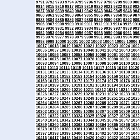
9791
9792
9793
9794
9795
9796
9797
9798
9799
9800
980
9814
9815
9816
9817
9818
9819
9820
9821
9822
9823
982
9837
9838
9839
9840
9841
9842
9843
9844
9845
9846
984
9860
9861
9862
9863
9864
9865
9866
9867
9868
9869
987
9883
9884
9885
9886
9887
9888
9889
9890
9891
9892
989
9906
9907
9908
9909
9910
9911
9912
9913
9914
9915
991
9929
9930
9931
9932
9933
9934
9935
9936
9937
9938
993
9952
9953
9954
9955
9956
9957
9958
9959
9960
9961
996
9975
9976
9977
9978
9979
9980
9981
9982
9983
9984
998
9998
9999
10000
10001
10002
10003
10004
10005
10006
10017
10018
10019
10020
10021
10022
10023
10024
1002
10036
10037
10038
10039
10040
10041
10042
10043
1004
10055
10056
10057
10058
10059
10060
10061
10062
1006
10074
10075
10076
10077
10078
10079
10080
10081
1008
10093
10094
10095
10096
10097
10098
10099
10100
1010
10112
10113
10114
10115
10116
10117
10118
10119
10120
10131
10132
10133
10134
10135
10136
10137
10138
1013
10150
10151
10152
10153
10154
10155
10156
10157
1015
10169
10170
10171
10172
10173
10174
10175
10176
1017
10188
10189
10190
10191
10192
10193
10194
10195
1019
10207
10208
10209
10210
10211
10212
10213
10214
1021
10226
10227
10228
10229
10230
10231
10232
10233
1023
10245
10246
10247
10248
10249
10250
10251
10252
1025
10264
10265
10266
10267
10268
10269
10270
10271
1027
10283
10284
10285
10286
10287
10288
10289
10290
1029
10302
10303
10304
10305
10306
10307
10308
10309
1031
10321
10322
10323
10324
10325
10326
10327
10328
1032
10340
10341
10342
10343
10344
10345
10346
10347
1034
10359
10360
10361
10362
10363
10364
10365
10366
1036
10378
10379
10380
10381
10382
10383
10384
10385
1038
10397
10398
10399
10400
10401
10402
10403
10404
1040
10416
10417
10418
10419
10420
10421
10422
10423
1042