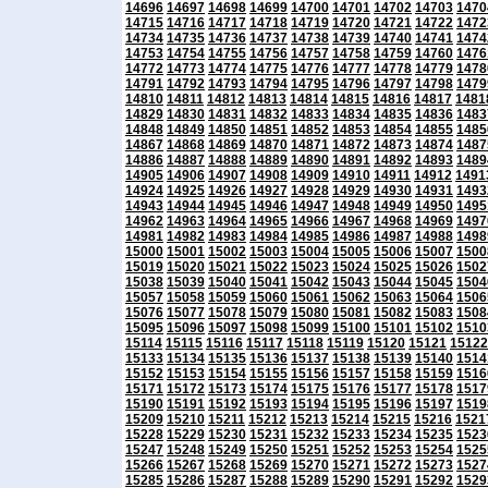
14696
14697
14698
14699
14700
14701
14702
14703
1470
14715
14716
14717
14718
14719
14720
14721
14722
1472
14734
14735
14736
14737
14738
14739
14740
14741
1474
14753
14754
14755
14756
14757
14758
14759
14760
1476
14772
14773
14774
14775
14776
14777
14778
14779
1478
14791
14792
14793
14794
14795
14796
14797
14798
1479
14810
14811
14812
14813
14814
14815
14816
14817
1481
14829
14830
14831
14832
14833
14834
14835
14836
1483
14848
14849
14850
14851
14852
14853
14854
14855
1485
14867
14868
14869
14870
14871
14872
14873
14874
1487
14886
14887
14888
14889
14890
14891
14892
14893
1489
14905
14906
14907
14908
14909
14910
14911
14912
1491
14924
14925
14926
14927
14928
14929
14930
14931
1493
14943
14944
14945
14946
14947
14948
14949
14950
1495
14962
14963
14964
14965
14966
14967
14968
14969
1497
14981
14982
14983
14984
14985
14986
14987
14988
1498
15000
15001
15002
15003
15004
15005
15006
15007
1500
15019
15020
15021
15022
15023
15024
15025
15026
1502
15038
15039
15040
15041
15042
15043
15044
15045
1504
15057
15058
15059
15060
15061
15062
15063
15064
1506
15076
15077
15078
15079
15080
15081
15082
15083
1508
15095
15096
15097
15098
15099
15100
15101
15102
1510
15114
15115
15116
15117
15118
15119
15120
15121
15122
15133
15134
15135
15136
15137
15138
15139
15140
1514
15152
15153
15154
15155
15156
15157
15158
15159
1516
15171
15172
15173
15174
15175
15176
15177
15178
1517
15190
15191
15192
15193
15194
15195
15196
15197
1519
15209
15210
15211
15212
15213
15214
15215
15216
1521
15228
15229
15230
15231
15232
15233
15234
15235
1523
15247
15248
15249
15250
15251
15252
15253
15254
1525
15266
15267
15268
15269
15270
15271
15272
15273
1527
15285
15286
15287
15288
15289
15290
15291
15292
1529