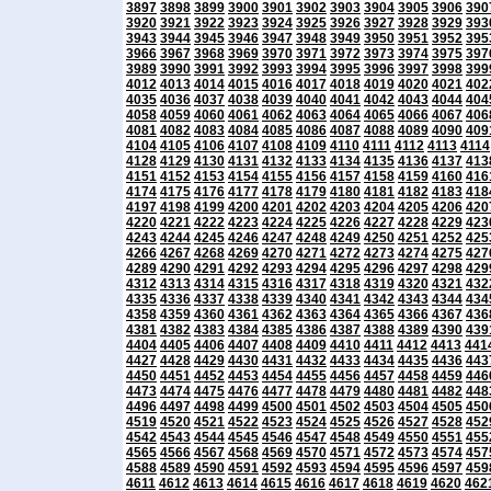
3897
3898
3899
3900
3901
3902
3903
3904
3905
3906
390
3920
3921
3922
3923
3924
3925
3926
3927
3928
3929
393
3943
3944
3945
3946
3947
3948
3949
3950
3951
3952
395
3966
3967
3968
3969
3970
3971
3972
3973
3974
3975
397
3989
3990
3991
3992
3993
3994
3995
3996
3997
3998
399
4012
4013
4014
4015
4016
4017
4018
4019
4020
4021
402
4035
4036
4037
4038
4039
4040
4041
4042
4043
4044
404
4058
4059
4060
4061
4062
4063
4064
4065
4066
4067
406
4081
4082
4083
4084
4085
4086
4087
4088
4089
4090
409
4104
4105
4106
4107
4108
4109
4110
4111
4112
4113
4114
4128
4129
4130
4131
4132
4133
4134
4135
4136
4137
413
4151
4152
4153
4154
4155
4156
4157
4158
4159
4160
416
4174
4175
4176
4177
4178
4179
4180
4181
4182
4183
418
4197
4198
4199
4200
4201
4202
4203
4204
4205
4206
420
4220
4221
4222
4223
4224
4225
4226
4227
4228
4229
423
4243
4244
4245
4246
4247
4248
4249
4250
4251
4252
425
4266
4267
4268
4269
4270
4271
4272
4273
4274
4275
427
4289
4290
4291
4292
4293
4294
4295
4296
4297
4298
429
4312
4313
4314
4315
4316
4317
4318
4319
4320
4321
432
4335
4336
4337
4338
4339
4340
4341
4342
4343
4344
434
4358
4359
4360
4361
4362
4363
4364
4365
4366
4367
436
4381
4382
4383
4384
4385
4386
4387
4388
4389
4390
439
4404
4405
4406
4407
4408
4409
4410
4411
4412
4413
441
4427
4428
4429
4430
4431
4432
4433
4434
4435
4436
443
4450
4451
4452
4453
4454
4455
4456
4457
4458
4459
446
4473
4474
4475
4476
4477
4478
4479
4480
4481
4482
448
4496
4497
4498
4499
4500
4501
4502
4503
4504
4505
450
4519
4520
4521
4522
4523
4524
4525
4526
4527
4528
452
4542
4543
4544
4545
4546
4547
4548
4549
4550
4551
455
4565
4566
4567
4568
4569
4570
4571
4572
4573
4574
457
4588
4589
4590
4591
4592
4593
4594
4595
4596
4597
459
4611
4612
4613
4614
4615
4616
4617
4618
4619
4620
462