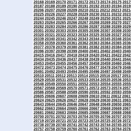
20168
20169
20170
20171
20172
20173
20174
20175
2017
20187
20188
20189
20190
20191
20192
20193
20194
2019
20206
20207
20208
20209
20210
20211
20212
20213
2021
20225
20226
20227
20228
20229
20230
20231
20232
2023
20244
20245
20246
20247
20248
20249
20250
20251
2025
20263
20264
20265
20266
20267
20268
20269
20270
2027
20282
20283
20284
20285
20286
20287
20288
20289
2029
20301
20302
20303
20304
20305
20306
20307
20308
2030
20320
20321
20322
20323
20324
20325
20326
20327
2032
20339
20340
20341
20342
20343
20344
20345
20346
2034
20358
20359
20360
20361
20362
20363
20364
20365
2036
20377
20378
20379
20380
20381
20382
20383
20384
2038
20396
20397
20398
20399
20400
20401
20402
20403
2040
20415
20416
20417
20418
20419
20420
20421
20422
2042
20434
20435
20436
20437
20438
20439
20440
20441
2044
20453
20454
20455
20456
20457
20458
20459
20460
2046
20472
20473
20474
20475
20476
20477
20478
20479
2048
20491
20492
20493
20494
20495
20496
20497
20498
2049
20510
20511
20512
20513
20514
20515
20516
20517
2051
20529
20530
20531
20532
20533
20534
20535
20536
2053
20548
20549
20550
20551
20552
20553
20554
20555
2055
20567
20568
20569
20570
20571
20572
20573
20574
2057
20586
20587
20588
20589
20590
20591
20592
20593
2059
20605
20606
20607
20608
20609
20610
20611
20612
2061
20624
20625
20626
20627
20628
20629
20630
20631
2063
20643
20644
20645
20646
20647
20648
20649
20650
2065
20662
20663
20664
20665
20666
20667
20668
20669
2067
20681
20682
20683
20684
20685
20686
20687
20688
2068
20700
20701
20702
20703
20704
20705
20706
20707
2070
20719
20720
20721
20722
20723
20724
20725
20726
2072
20738
20739
20740
20741
20742
20743
20744
20745
2074
20757
20758
20759
20760
20761
20762
20763
20764
2076