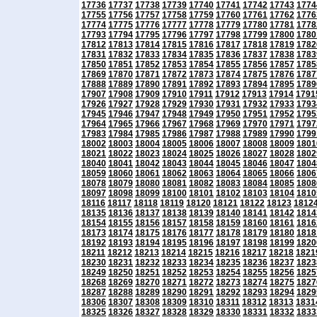
17736
17737
17738
17739
17740
17741
17742
17743
1774
17755
17756
17757
17758
17759
17760
17761
17762
1776
17774
17775
17776
17777
17778
17779
17780
17781
1778
17793
17794
17795
17796
17797
17798
17799
17800
1780
17812
17813
17814
17815
17816
17817
17818
17819
1782
17831
17832
17833
17834
17835
17836
17837
17838
1783
17850
17851
17852
17853
17854
17855
17856
17857
1785
17869
17870
17871
17872
17873
17874
17875
17876
1787
17888
17889
17890
17891
17892
17893
17894
17895
1789
17907
17908
17909
17910
17911
17912
17913
17914
1791
17926
17927
17928
17929
17930
17931
17932
17933
1793
17945
17946
17947
17948
17949
17950
17951
17952
1795
17964
17965
17966
17967
17968
17969
17970
17971
1797
17983
17984
17985
17986
17987
17988
17989
17990
1799
18002
18003
18004
18005
18006
18007
18008
18009
1801
18021
18022
18023
18024
18025
18026
18027
18028
1802
18040
18041
18042
18043
18044
18045
18046
18047
1804
18059
18060
18061
18062
18063
18064
18065
18066
1806
18078
18079
18080
18081
18082
18083
18084
18085
1808
18097
18098
18099
18100
18101
18102
18103
18104
1810
18116
18117
18118
18119
18120
18121
18122
18123
1812
18135
18136
18137
18138
18139
18140
18141
18142
1814
18154
18155
18156
18157
18158
18159
18160
18161
1816
18173
18174
18175
18176
18177
18178
18179
18180
1818
18192
18193
18194
18195
18196
18197
18198
18199
1820
18211
18212
18213
18214
18215
18216
18217
18218
1821
18230
18231
18232
18233
18234
18235
18236
18237
1823
18249
18250
18251
18252
18253
18254
18255
18256
1825
18268
18269
18270
18271
18272
18273
18274
18275
1827
18287
18288
18289
18290
18291
18292
18293
18294
1829
18306
18307
18308
18309
18310
18311
18312
18313
1831
18325
18326
18327
18328
18329
18330
18331
18332
1833