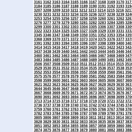
3161
3162
3163
3164
3165
3166
3167
3168
3169
3170
317
3184
3185
3186
3187
3188
3189
3190
3191
3192
3193
319
3207
3208
3209
3210
3211
3212
3213
3214
3215
3216
321
3230
3231
3232
3233
3234
3235
3236
3237
3238
3239
324
3253
3254
3255
3256
3257
3258
3259
3260
3261
3262
326
3276
3277
3278
3279
3280
3281
3282
3283
3284
3285
328
3299
3300
3301
3302
3303
3304
3305
3306
3307
3308
330
3322
3323
3324
3325
3326
3327
3328
3329
3330
3331
333
3345
3346
3347
3348
3349
3350
3351
3352
3353
3354
335
3368
3369
3370
3371
3372
3373
3374
3375
3376
3377
337
3391
3392
3393
3394
3395
3396
3397
3398
3399
3400
340
3414
3415
3416
3417
3418
3419
3420
3421
3422
3423
342
3437
3438
3439
3440
3441
3442
3443
3444
3445
3446
344
3460
3461
3462
3463
3464
3465
3466
3467
3468
3469
347
3483
3484
3485
3486
3487
3488
3489
3490
3491
3492
349
3506
3507
3508
3509
3510
3511
3512
3513
3514
3515
351
3529
3530
3531
3532
3533
3534
3535
3536
3537
3538
353
3552
3553
3554
3555
3556
3557
3558
3559
3560
3561
356
3575
3576
3577
3578
3579
3580
3581
3582
3583
3584
358
3598
3599
3600
3601
3602
3603
3604
3605
3606
3607
360
3621
3622
3623
3624
3625
3626
3627
3628
3629
3630
363
3644
3645
3646
3647
3648
3649
3650
3651
3652
3653
365
3667
3668
3669
3670
3671
3672
3673
3674
3675
3676
367
3690
3691
3692
3693
3694
3695
3696
3697
3698
3699
370
3713
3714
3715
3716
3717
3718
3719
3720
3721
3722
372
3736
3737
3738
3739
3740
3741
3742
3743
3744
3745
374
3759
3760
3761
3762
3763
3764
3765
3766
3767
3768
376
3782
3783
3784
3785
3786
3787
3788
3789
3790
3791
379
3805
3806
3807
3808
3809
3810
3811
3812
3813
3814
381
3828
3829
3830
3831
3832
3833
3834
3835
3836
3837
383
3851
3852
3853
3854
3855
3856
3857
3858
3859
3860
386
3874
3875
3876
3877
3878
3879
3880
3881
3882
3883
388