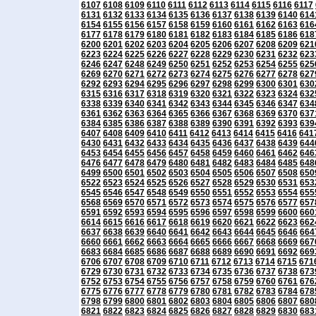
6107
6108
6109
6110
6111
6112
6113
6114
6115
6116
6117
6131
6132
6133
6134
6135
6136
6137
6138
6139
6140
614
6154
6155
6156
6157
6158
6159
6160
6161
6162
6163
616
6177
6178
6179
6180
6181
6182
6183
6184
6185
6186
618
6200
6201
6202
6203
6204
6205
6206
6207
6208
6209
621
6223
6224
6225
6226
6227
6228
6229
6230
6231
6232
623
6246
6247
6248
6249
6250
6251
6252
6253
6254
6255
625
6269
6270
6271
6272
6273
6274
6275
6276
6277
6278
627
6292
6293
6294
6295
6296
6297
6298
6299
6300
6301
630
6315
6316
6317
6318
6319
6320
6321
6322
6323
6324
632
6338
6339
6340
6341
6342
6343
6344
6345
6346
6347
634
6361
6362
6363
6364
6365
6366
6367
6368
6369
6370
637
6384
6385
6386
6387
6388
6389
6390
6391
6392
6393
639
6407
6408
6409
6410
6411
6412
6413
6414
6415
6416
641
6430
6431
6432
6433
6434
6435
6436
6437
6438
6439
644
6453
6454
6455
6456
6457
6458
6459
6460
6461
6462
646
6476
6477
6478
6479
6480
6481
6482
6483
6484
6485
648
6499
6500
6501
6502
6503
6504
6505
6506
6507
6508
650
6522
6523
6524
6525
6526
6527
6528
6529
6530
6531
653
6545
6546
6547
6548
6549
6550
6551
6552
6553
6554
655
6568
6569
6570
6571
6572
6573
6574
6575
6576
6577
657
6591
6592
6593
6594
6595
6596
6597
6598
6599
6600
660
6614
6615
6616
6617
6618
6619
6620
6621
6622
6623
662
6637
6638
6639
6640
6641
6642
6643
6644
6645
6646
664
6660
6661
6662
6663
6664
6665
6666
6667
6668
6669
667
6683
6684
6685
6686
6687
6688
6689
6690
6691
6692
669
6706
6707
6708
6709
6710
6711
6712
6713
6714
6715
671
6729
6730
6731
6732
6733
6734
6735
6736
6737
6738
673
6752
6753
6754
6755
6756
6757
6758
6759
6760
6761
676
6775
6776
6777
6778
6779
6780
6781
6782
6783
6784
678
6798
6799
6800
6801
6802
6803
6804
6805
6806
6807
680
6821
6822
6823
6824
6825
6826
6827
6828
6829
6830
683