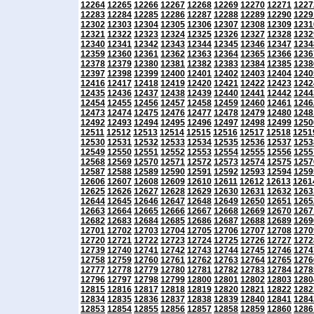
12264
12265
12266
12267
12268
12269
12270
12271
1227
12283
12284
12285
12286
12287
12288
12289
12290
1229
12302
12303
12304
12305
12306
12307
12308
12309
1231
12321
12322
12323
12324
12325
12326
12327
12328
1232
12340
12341
12342
12343
12344
12345
12346
12347
1234
12359
12360
12361
12362
12363
12364
12365
12366
1236
12378
12379
12380
12381
12382
12383
12384
12385
1238
12397
12398
12399
12400
12401
12402
12403
12404
1240
12416
12417
12418
12419
12420
12421
12422
12423
1242
12435
12436
12437
12438
12439
12440
12441
12442
1244
12454
12455
12456
12457
12458
12459
12460
12461
1246
12473
12474
12475
12476
12477
12478
12479
12480
1248
12492
12493
12494
12495
12496
12497
12498
12499
1250
12511
12512
12513
12514
12515
12516
12517
12518
1251
12530
12531
12532
12533
12534
12535
12536
12537
1253
12549
12550
12551
12552
12553
12554
12555
12556
1255
12568
12569
12570
12571
12572
12573
12574
12575
1257
12587
12588
12589
12590
12591
12592
12593
12594
1259
12606
12607
12608
12609
12610
12611
12612
12613
1261
12625
12626
12627
12628
12629
12630
12631
12632
1263
12644
12645
12646
12647
12648
12649
12650
12651
1265
12663
12664
12665
12666
12667
12668
12669
12670
1267
12682
12683
12684
12685
12686
12687
12688
12689
1269
12701
12702
12703
12704
12705
12706
12707
12708
1270
12720
12721
12722
12723
12724
12725
12726
12727
1272
12739
12740
12741
12742
12743
12744
12745
12746
1274
12758
12759
12760
12761
12762
12763
12764
12765
1276
12777
12778
12779
12780
12781
12782
12783
12784
1278
12796
12797
12798
12799
12800
12801
12802
12803
1280
12815
12816
12817
12818
12819
12820
12821
12822
1282
12834
12835
12836
12837
12838
12839
12840
12841
1284
12853
12854
12855
12856
12857
12858
12859
12860
1286