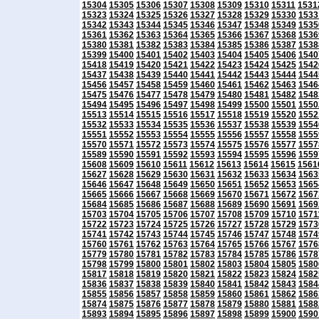
15304
15305
15306
15307
15308
15309
15310
15311
1531
15323
15324
15325
15326
15327
15328
15329
15330
1533
15342
15343
15344
15345
15346
15347
15348
15349
1535
15361
15362
15363
15364
15365
15366
15367
15368
1536
15380
15381
15382
15383
15384
15385
15386
15387
1538
15399
15400
15401
15402
15403
15404
15405
15406
1540
15418
15419
15420
15421
15422
15423
15424
15425
1542
15437
15438
15439
15440
15441
15442
15443
15444
1544
15456
15457
15458
15459
15460
15461
15462
15463
1546
15475
15476
15477
15478
15479
15480
15481
15482
1548
15494
15495
15496
15497
15498
15499
15500
15501
1550
15513
15514
15515
15516
15517
15518
15519
15520
1552
15532
15533
15534
15535
15536
15537
15538
15539
1554
15551
15552
15553
15554
15555
15556
15557
15558
1555
15570
15571
15572
15573
15574
15575
15576
15577
1557
15589
15590
15591
15592
15593
15594
15595
15596
1559
15608
15609
15610
15611
15612
15613
15614
15615
1561
15627
15628
15629
15630
15631
15632
15633
15634
1563
15646
15647
15648
15649
15650
15651
15652
15653
1565
15665
15666
15667
15668
15669
15670
15671
15672
1567
15684
15685
15686
15687
15688
15689
15690
15691
1569
15703
15704
15705
15706
15707
15708
15709
15710
1571
15722
15723
15724
15725
15726
15727
15728
15729
1573
15741
15742
15743
15744
15745
15746
15747
15748
1574
15760
15761
15762
15763
15764
15765
15766
15767
1576
15779
15780
15781
15782
15783
15784
15785
15786
1578
15798
15799
15800
15801
15802
15803
15804
15805
1580
15817
15818
15819
15820
15821
15822
15823
15824
1582
15836
15837
15838
15839
15840
15841
15842
15843
1584
15855
15856
15857
15858
15859
15860
15861
15862
1586
15874
15875
15876
15877
15878
15879
15880
15881
1588
15893
15894
15895
15896
15897
15898
15899
15900
1590