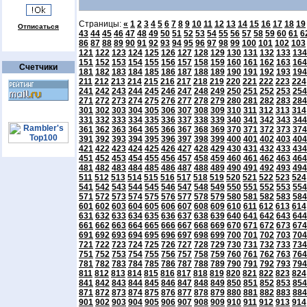
Страницы:
«
1
2
3
4
5
6
7
8
9
10
11
12
13
14
15
16
17
18
19
Отписаться
43
44
45
46
47
48
49
50
51
52
53
54
55
56
57
58
59
60
61
6
86
87
88
89
90
91
92
93
94
95
96
97
98
99
100
101
102
103
121
122
123
124
125
126
127
128
129
130
131
132
133
134
151
152
153
154
155
156
157
158
159
160
161
162
163
164
Счетчики
181
182
183
184
185
186
187
188
189
190
191
192
193
194
211
212
213
214
215
216
217
218
219
220
221
222
223
224
241
242
243
244
245
246
247
248
249
250
251
252
253
254
271
272
273
274
275
276
277
278
279
280
281
282
283
284
301
302
303
304
305
306
307
308
309
310
311
312
313
314
331
332
333
334
335
336
337
338
339
340
341
342
343
344
361
362
363
364
365
366
367
368
369
370
371
372
373
374
391
392
393
394
395
396
397
398
399
400
401
402
403
404
421
422
423
424
425
426
427
428
429
430
431
432
433
434
451
452
453
454
455
456
457
458
459
460
461
462
463
464
481
482
483
484
485
486
487
488
489
490
491
492
493
494
511
512
513
514
515
516
517
518
519
520
521
522
523
524
541
542
543
544
545
546
547
548
549
550
551
552
553
554
571
572
573
574
575
576
577
578
579
580
581
582
583
584
601
602
603
604
605
606
607
608
609
610
611
612
613
614
631
632
633
634
635
636
637
638
639
640
641
642
643
644
661
662
663
664
665
666
667
668
669
670
671
672
673
674
691
692
693
694
695
696
697
698
699
700
701
702
703
704
721
722
723
724
725
726
727
728
729
730
731
732
733
734
751
752
753
754
755
756
757
758
759
760
761
762
763
764
781
782
783
784
785
786
787
788
789
790
791
792
793
794
811
812
813
814
815
816
817
818
819
820
821
822
823
824
841
842
843
844
845
846
847
848
849
850
851
852
853
854
871
872
873
874
875
876
877
878
879
880
881
882
883
884
901
902
903
904
905
906
907
908
909
910
911
912
913
914