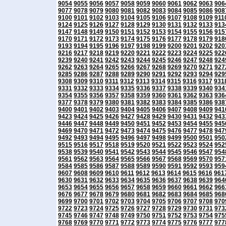
9054
9055
9056
9057
9058
9059
9060
9061
9062
9063
906
9077
9078
9079
9080
9081
9082
9083
9084
9085
9086
908
9100
9101
9102
9103
9104
9105
9106
9107
9108
9109
911
9124
9125
9126
9127
9128
9129
9130
9131
9132
9133
913
9147
9148
9149
9150
9151
9152
9153
9154
9155
9156
915
9170
9171
9172
9173
9174
9175
9176
9177
9178
9179
918
9193
9194
9195
9196
9197
9198
9199
9200
9201
9202
920
9216
9217
9218
9219
9220
9221
9222
9223
9224
9225
922
9239
9240
9241
9242
9243
9244
9245
9246
9247
9248
924
9262
9263
9264
9265
9266
9267
9268
9269
9270
9271
927
9285
9286
9287
9288
9289
9290
9291
9292
9293
9294
929
9308
9309
9310
9311
9312
9313
9314
9315
9316
9317
931
9331
9332
9333
9334
9335
9336
9337
9338
9339
9340
934
9354
9355
9356
9357
9358
9359
9360
9361
9362
9363
936
9377
9378
9379
9380
9381
9382
9383
9384
9385
9386
938
9400
9401
9402
9403
9404
9405
9406
9407
9408
9409
941
9423
9424
9425
9426
9427
9428
9429
9430
9431
9432
943
9446
9447
9448
9449
9450
9451
9452
9453
9454
9455
945
9469
9470
9471
9472
9473
9474
9475
9476
9477
9478
947
9492
9493
9494
9495
9496
9497
9498
9499
9500
9501
950
9515
9516
9517
9518
9519
9520
9521
9522
9523
9524
952
9538
9539
9540
9541
9542
9543
9544
9545
9546
9547
954
9561
9562
9563
9564
9565
9566
9567
9568
9569
9570
957
9584
9585
9586
9587
9588
9589
9590
9591
9592
9593
959
9607
9608
9609
9610
9611
9612
9613
9614
9615
9616
961
9630
9631
9632
9633
9634
9635
9636
9637
9638
9639
964
9653
9654
9655
9656
9657
9658
9659
9660
9661
9662
966
9676
9677
9678
9679
9680
9681
9682
9683
9684
9685
968
9699
9700
9701
9702
9703
9704
9705
9706
9707
9708
970
9722
9723
9724
9725
9726
9727
9728
9729
9730
9731
973
9745
9746
9747
9748
9749
9750
9751
9752
9753
9754
975
9768
9769
9770
9771
9772
9773
9774
9775
9776
9777
977