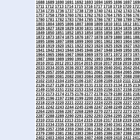
1688
1689
1690
1691
1692
1693
1694
1695
1696
1697
169
1711
1712
1713
1714
1715
1716
1717
1718
1719
1720
172
1734
1735
1736
1737
1738
1739
1740
1741
1742
1743
174
1757
1758
1759
1760
1761
1762
1763
1764
1765
1766
176
1780
1781
1782
1783
1784
1785
1786
1787
1788
1789
179
1803
1804
1805
1806
1807
1808
1809
1810
1811
1812
181
1826
1827
1828
1829
1830
1831
1832
1833
1834
1835
183
1849
1850
1851
1852
1853
1854
1855
1856
1857
1858
185
1872
1873
1874
1875
1876
1877
1878
1879
1880
1881
188
1895
1896
1897
1898
1899
1900
1901
1902
1903
1904
190
1918
1919
1920
1921
1922
1923
1924
1925
1926
1927
192
1941
1942
1943
1944
1945
1946
1947
1948
1949
1950
195
1964
1965
1966
1967
1968
1969
1970
1971
1972
1973
197
1987
1988
1989
1990
1991
1992
1993
1994
1995
1996
199
2010
2011
2012
2013
2014
2015
2016
2017
2018
2019
202
2033
2034
2035
2036
2037
2038
2039
2040
2041
2042
204
2056
2057
2058
2059
2060
2061
2062
2063
2064
2065
206
2079
2080
2081
2082
2083
2084
2085
2086
2087
2088
208
2102
2103
2104
2105
2106
2107
2108
2109
2110
2111
211
2126
2127
2128
2129
2130
2131
2132
2133
2134
2135
213
2149
2150
2151
2152
2153
2154
2155
2156
2157
2158
215
2172
2173
2174
2175
2176
2177
2178
2179
2180
2181
218
2195
2196
2197
2198
2199
2200
2201
2202
2203
2204
220
2218
2219
2220
2221
2222
2223
2224
2225
2226
2227
222
2241
2242
2243
2244
2245
2246
2247
2248
2249
2250
225
2264
2265
2266
2267
2268
2269
2270
2271
2272
2273
227
2287
2288
2289
2290
2291
2292
2293
2294
2295
2296
229
2310
2311
2312
2313
2314
2315
2316
2317
2318
2319
232
2333
2334
2335
2336
2337
2338
2339
2340
2341
2342
234
2356
2357
2358
2359
2360
2361
2362
2363
2364
2365
236
2379
2380
2381
2382
2383
2384
2385
2386
2387
2388
238
2402
2403
2404
2405
2406
2407
2408
2409
2410
2411
241