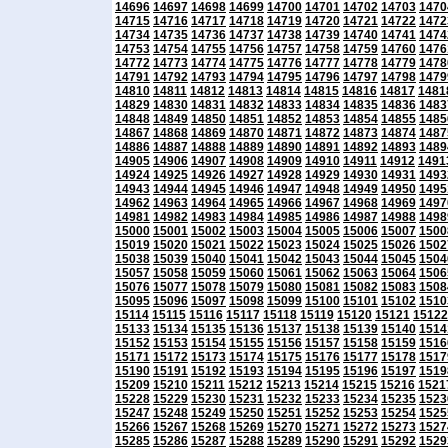
14696
14697
14698
14699
14700
14701
14702
14703
1470
14715
14716
14717
14718
14719
14720
14721
14722
1472
14734
14735
14736
14737
14738
14739
14740
14741
1474
14753
14754
14755
14756
14757
14758
14759
14760
1476
14772
14773
14774
14775
14776
14777
14778
14779
1478
14791
14792
14793
14794
14795
14796
14797
14798
1479
14810
14811
14812
14813
14814
14815
14816
14817
1481
14829
14830
14831
14832
14833
14834
14835
14836
1483
14848
14849
14850
14851
14852
14853
14854
14855
1485
14867
14868
14869
14870
14871
14872
14873
14874
1487
14886
14887
14888
14889
14890
14891
14892
14893
1489
14905
14906
14907
14908
14909
14910
14911
14912
1491
14924
14925
14926
14927
14928
14929
14930
14931
1493
14943
14944
14945
14946
14947
14948
14949
14950
1495
14962
14963
14964
14965
14966
14967
14968
14969
1497
14981
14982
14983
14984
14985
14986
14987
14988
1498
15000
15001
15002
15003
15004
15005
15006
15007
1500
15019
15020
15021
15022
15023
15024
15025
15026
1502
15038
15039
15040
15041
15042
15043
15044
15045
1504
15057
15058
15059
15060
15061
15062
15063
15064
1506
15076
15077
15078
15079
15080
15081
15082
15083
1508
15095
15096
15097
15098
15099
15100
15101
15102
1510
15114
15115
15116
15117
15118
15119
15120
15121
15122
15133
15134
15135
15136
15137
15138
15139
15140
1514
15152
15153
15154
15155
15156
15157
15158
15159
1516
15171
15172
15173
15174
15175
15176
15177
15178
1517
15190
15191
15192
15193
15194
15195
15196
15197
1519
15209
15210
15211
15212
15213
15214
15215
15216
1521
15228
15229
15230
15231
15232
15233
15234
15235
1523
15247
15248
15249
15250
15251
15252
15253
15254
1525
15266
15267
15268
15269
15270
15271
15272
15273
1527
15285
15286
15287
15288
15289
15290
15291
15292
1529