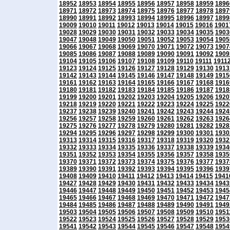
18952
18953
18954
18955
18956
18957
18958
18959
1896
18971
18972
18973
18974
18975
18976
18977
18978
1897
18990
18991
18992
18993
18994
18995
18996
18997
1899
19009
19010
19011
19012
19013
19014
19015
19016
1901
19028
19029
19030
19031
19032
19033
19034
19035
1903
19047
19048
19049
19050
19051
19052
19053
19054
1905
19066
19067
19068
19069
19070
19071
19072
19073
1907
19085
19086
19087
19088
19089
19090
19091
19092
1909
19104
19105
19106
19107
19108
19109
19110
19111
1911
19123
19124
19125
19126
19127
19128
19129
19130
1913
19142
19143
19144
19145
19146
19147
19148
19149
1915
19161
19162
19163
19164
19165
19166
19167
19168
1916
19180
19181
19182
19183
19184
19185
19186
19187
1918
19199
19200
19201
19202
19203
19204
19205
19206
1920
19218
19219
19220
19221
19222
19223
19224
19225
1922
19237
19238
19239
19240
19241
19242
19243
19244
1924
19256
19257
19258
19259
19260
19261
19262
19263
1926
19275
19276
19277
19278
19279
19280
19281
19282
1928
19294
19295
19296
19297
19298
19299
19300
19301
1930
19313
19314
19315
19316
19317
19318
19319
19320
1932
19332
19333
19334
19335
19336
19337
19338
19339
1934
19351
19352
19353
19354
19355
19356
19357
19358
1935
19370
19371
19372
19373
19374
19375
19376
19377
1937
19389
19390
19391
19392
19393
19394
19395
19396
1939
19408
19409
19410
19411
19412
19413
19414
19415
1941
19427
19428
19429
19430
19431
19432
19433
19434
1943
19446
19447
19448
19449
19450
19451
19452
19453
1945
19465
19466
19467
19468
19469
19470
19471
19472
1947
19484
19485
19486
19487
19488
19489
19490
19491
1949
19503
19504
19505
19506
19507
19508
19509
19510
1951
19522
19523
19524
19525
19526
19527
19528
19529
1953
19541
19542
19543
19544
19545
19546
19547
19548
1954