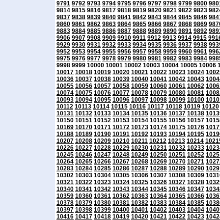
9791
9792
9793
9794
9795
9796
9797
9798
9799
9800
980
9814
9815
9816
9817
9818
9819
9820
9821
9822
9823
982
9837
9838
9839
9840
9841
9842
9843
9844
9845
9846
984
9860
9861
9862
9863
9864
9865
9866
9867
9868
9869
987
9883
9884
9885
9886
9887
9888
9889
9890
9891
9892
989
9906
9907
9908
9909
9910
9911
9912
9913
9914
9915
991
9929
9930
9931
9932
9933
9934
9935
9936
9937
9938
993
9952
9953
9954
9955
9956
9957
9958
9959
9960
9961
996
9975
9976
9977
9978
9979
9980
9981
9982
9983
9984
998
9998
9999
10000
10001
10002
10003
10004
10005
10006
10017
10018
10019
10020
10021
10022
10023
10024
1002
10036
10037
10038
10039
10040
10041
10042
10043
1004
10055
10056
10057
10058
10059
10060
10061
10062
1006
10074
10075
10076
10077
10078
10079
10080
10081
1008
10093
10094
10095
10096
10097
10098
10099
10100
1010
10112
10113
10114
10115
10116
10117
10118
10119
10120
10131
10132
10133
10134
10135
10136
10137
10138
1013
10150
10151
10152
10153
10154
10155
10156
10157
1015
10169
10170
10171
10172
10173
10174
10175
10176
1017
10188
10189
10190
10191
10192
10193
10194
10195
1019
10207
10208
10209
10210
10211
10212
10213
10214
1021
10226
10227
10228
10229
10230
10231
10232
10233
1023
10245
10246
10247
10248
10249
10250
10251
10252
1025
10264
10265
10266
10267
10268
10269
10270
10271
1027
10283
10284
10285
10286
10287
10288
10289
10290
1029
10302
10303
10304
10305
10306
10307
10308
10309
1031
10321
10322
10323
10324
10325
10326
10327
10328
1032
10340
10341
10342
10343
10344
10345
10346
10347
1034
10359
10360
10361
10362
10363
10364
10365
10366
1036
10378
10379
10380
10381
10382
10383
10384
10385
1038
10397
10398
10399
10400
10401
10402
10403
10404
1040
10416
10417
10418
10419
10420
10421
10422
10423
1042