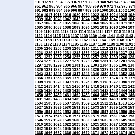
931
932
933
934
935
936
937
938
939
940
941
942
943
944
961
962
963
964
965
966
967
968
969
970
971
972
973
974
991
992
993
994
995
996
997
998
999
1000
1001
1002
100
1016
1017
1018
1019
1020
1021
1022
1023
1024
1025
102
1039
1040
1041
1042
1043
1044
1045
1046
1047
1048
104
1062
1063
1064
1065
1066
1067
1068
1069
1070
1071
107
1085
1086
1087
1088
1089
1090
1091
1092
1093
1094
109
1109
1110
1111
1112
1113
1114
1115
1116
1117
1118
1119
11
1133
1134
1135
1136
1137
1138
1139
1140
1141
1142
1143
1157
1158
1159
1160
1161
1162
1163
1164
1165
1166
1167
1181
1182
1183
1184
1185
1186
1187
1188
1189
1190
1191
1205
1206
1207
1208
1209
1210
1211
1212
1213
1214
121
1228
1229
1230
1231
1232
1233
1234
1235
1236
1237
123
1251
1252
1253
1254
1255
1256
1257
1258
1259
1260
126
1274
1275
1276
1277
1278
1279
1280
1281
1282
1283
128
1297
1298
1299
1300
1301
1302
1303
1304
1305
1306
130
1320
1321
1322
1323
1324
1325
1326
1327
1328
1329
133
1343
1344
1345
1346
1347
1348
1349
1350
1351
1352
135
1366
1367
1368
1369
1370
1371
1372
1373
1374
1375
137
1389
1390
1391
1392
1393
1394
1395
1396
1397
1398
139
1412
1413
1414
1415
1416
1417
1418
1419
1420
1421
142
1435
1436
1437
1438
1439
1440
1441
1442
1443
1444
144
1458
1459
1460
1461
1462
1463
1464
1465
1466
1467
146
1481
1482
1483
1484
1485
1486
1487
1488
1489
1490
149
1504
1505
1506
1507
1508
1509
1510
1511
1512
1513
151
1527
1528
1529
1530
1531
1532
1533
1534
1535
1536
153
1550
1551
1552
1553
1554
1555
1556
1557
1558
1559
156
1573
1574
1575
1576
1577
1578
1579
1580
1581
1582
158
1596
1597
1598
1599
1600
1601
1602
1603
1604
1605
160
1619
1620
1621
1622
1623
1624
1625
1626
1627
1628
162
1642
1643
1644
1645
1646
1647
1648
1649
1650
1651
165
1665
1666
1667
1668
1669
1670
1671
1672
1673
1674
167