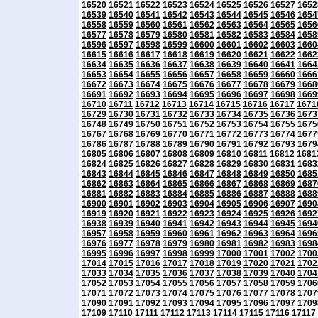
16520
16521
16522
16523
16524
16525
16526
16527
1652
16539
16540
16541
16542
16543
16544
16545
16546
1654
16558
16559
16560
16561
16562
16563
16564
16565
1656
16577
16578
16579
16580
16581
16582
16583
16584
1658
16596
16597
16598
16599
16600
16601
16602
16603
1660
16615
16616
16617
16618
16619
16620
16621
16622
1662
16634
16635
16636
16637
16638
16639
16640
16641
1664
16653
16654
16655
16656
16657
16658
16659
16660
1666
16672
16673
16674
16675
16676
16677
16678
16679
1668
16691
16692
16693
16694
16695
16696
16697
16698
1669
16710
16711
16712
16713
16714
16715
16716
16717
1671
16729
16730
16731
16732
16733
16734
16735
16736
1673
16748
16749
16750
16751
16752
16753
16754
16755
1675
16767
16768
16769
16770
16771
16772
16773
16774
1677
16786
16787
16788
16789
16790
16791
16792
16793
1679
16805
16806
16807
16808
16809
16810
16811
16812
1681
16824
16825
16826
16827
16828
16829
16830
16831
1683
16843
16844
16845
16846
16847
16848
16849
16850
1685
16862
16863
16864
16865
16866
16867
16868
16869
1687
16881
16882
16883
16884
16885
16886
16887
16888
1688
16900
16901
16902
16903
16904
16905
16906
16907
1690
16919
16920
16921
16922
16923
16924
16925
16926
1692
16938
16939
16940
16941
16942
16943
16944
16945
1694
16957
16958
16959
16960
16961
16962
16963
16964
1696
16976
16977
16978
16979
16980
16981
16982
16983
1698
16995
16996
16997
16998
16999
17000
17001
17002
1700
17014
17015
17016
17017
17018
17019
17020
17021
1702
17033
17034
17035
17036
17037
17038
17039
17040
1704
17052
17053
17054
17055
17056
17057
17058
17059
1706
17071
17072
17073
17074
17075
17076
17077
17078
1707
17090
17091
17092
17093
17094
17095
17096
17097
1709
17109
17110
17111
17112
17113
17114
17115
17116
17117