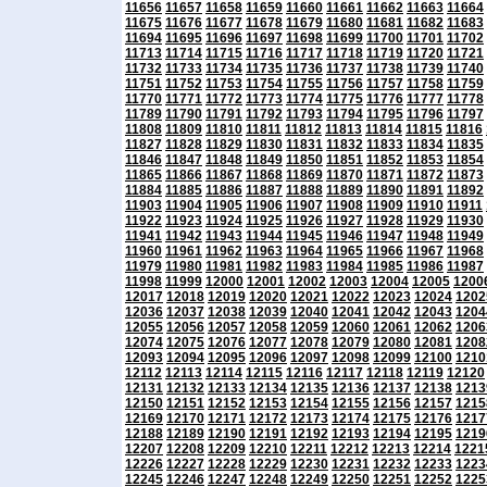
11656
11657
11658
11659
11660
11661
11662
11663
11664
11675
11676
11677
11678
11679
11680
11681
11682
11683
11694
11695
11696
11697
11698
11699
11700
11701
11702
11713
11714
11715
11716
11717
11718
11719
11720
11721
11732
11733
11734
11735
11736
11737
11738
11739
11740
11751
11752
11753
11754
11755
11756
11757
11758
11759
11770
11771
11772
11773
11774
11775
11776
11777
11778
11789
11790
11791
11792
11793
11794
11795
11796
11797
11808
11809
11810
11811
11812
11813
11814
11815
11816
11827
11828
11829
11830
11831
11832
11833
11834
11835
11846
11847
11848
11849
11850
11851
11852
11853
11854
11865
11866
11867
11868
11869
11870
11871
11872
11873
11884
11885
11886
11887
11888
11889
11890
11891
11892
11903
11904
11905
11906
11907
11908
11909
11910
11911
11922
11923
11924
11925
11926
11927
11928
11929
11930
11941
11942
11943
11944
11945
11946
11947
11948
11949
11960
11961
11962
11963
11964
11965
11966
11967
11968
11979
11980
11981
11982
11983
11984
11985
11986
11987
11998
11999
12000
12001
12002
12003
12004
12005
1200
12017
12018
12019
12020
12021
12022
12023
12024
1202
12036
12037
12038
12039
12040
12041
12042
12043
1204
12055
12056
12057
12058
12059
12060
12061
12062
1206
12074
12075
12076
12077
12078
12079
12080
12081
1208
12093
12094
12095
12096
12097
12098
12099
12100
1210
12112
12113
12114
12115
12116
12117
12118
12119
12120
12131
12132
12133
12134
12135
12136
12137
12138
1213
12150
12151
12152
12153
12154
12155
12156
12157
1215
12169
12170
12171
12172
12173
12174
12175
12176
1217
12188
12189
12190
12191
12192
12193
12194
12195
1219
12207
12208
12209
12210
12211
12212
12213
12214
1221
12226
12227
12228
12229
12230
12231
12232
12233
1223
12245
12246
12247
12248
12249
12250
12251
12252
1225