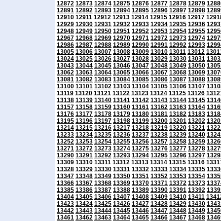
12872
12873
12874
12875
12876
12877
12878
12879
1288
12891
12892
12893
12894
12895
12896
12897
12898
1289
12910
12911
12912
12913
12914
12915
12916
12917
1291
12929
12930
12931
12932
12933
12934
12935
12936
1293
12948
12949
12950
12951
12952
12953
12954
12955
1295
12967
12968
12969
12970
12971
12972
12973
12974
1297
12986
12987
12988
12989
12990
12991
12992
12993
1299
13005
13006
13007
13008
13009
13010
13011
13012
1301
13024
13025
13026
13027
13028
13029
13030
13031
1303
13043
13044
13045
13046
13047
13048
13049
13050
1305
13062
13063
13064
13065
13066
13067
13068
13069
1307
13081
13082
13083
13084
13085
13086
13087
13088
1308
13100
13101
13102
13103
13104
13105
13106
13107
1310
13119
13120
13121
13122
13123
13124
13125
13126
1312
13138
13139
13140
13141
13142
13143
13144
13145
1314
13157
13158
13159
13160
13161
13162
13163
13164
1316
13176
13177
13178
13179
13180
13181
13182
13183
1318
13195
13196
13197
13198
13199
13200
13201
13202
1320
13214
13215
13216
13217
13218
13219
13220
13221
1322
13233
13234
13235
13236
13237
13238
13239
13240
1324
13252
13253
13254
13255
13256
13257
13258
13259
1326
13271
13272
13273
13274
13275
13276
13277
13278
1327
13290
13291
13292
13293
13294
13295
13296
13297
1329
13309
13310
13311
13312
13313
13314
13315
13316
1331
13328
13329
13330
13331
13332
13333
13334
13335
1333
13347
13348
13349
13350
13351
13352
13353
13354
1335
13366
13367
13368
13369
13370
13371
13372
13373
1337
13385
13386
13387
13388
13389
13390
13391
13392
1339
13404
13405
13406
13407
13408
13409
13410
13411
1341
13423
13424
13425
13426
13427
13428
13429
13430
1343
13442
13443
13444
13445
13446
13447
13448
13449
1345
13461
13462
13463
13464
13465
13466
13467
13468
1346