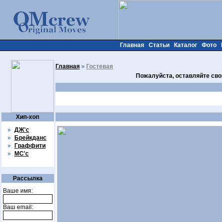
Главная
Статьи
Каталог
Фото
Главная
»
Гостевая
Пожалуйста, оставляйте сво
Хип-хоп
»
ДЖ'с
»
Брейкданс
»
Граффити
»
МС'с
Рассылка
Ваше имя:
Ваш email: