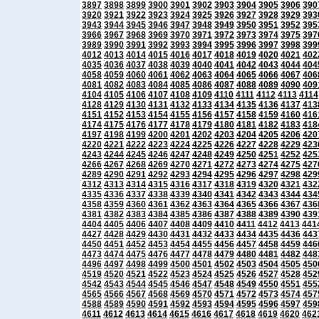
3897
3898
3899
3900
3901
3902
3903
3904
3905
3906
390
3920
3921
3922
3923
3924
3925
3926
3927
3928
3929
393
3943
3944
3945
3946
3947
3948
3949
3950
3951
3952
395
3966
3967
3968
3969
3970
3971
3972
3973
3974
3975
397
3989
3990
3991
3992
3993
3994
3995
3996
3997
3998
399
4012
4013
4014
4015
4016
4017
4018
4019
4020
4021
402
4035
4036
4037
4038
4039
4040
4041
4042
4043
4044
404
4058
4059
4060
4061
4062
4063
4064
4065
4066
4067
406
4081
4082
4083
4084
4085
4086
4087
4088
4089
4090
409
4104
4105
4106
4107
4108
4109
4110
4111
4112
4113
4114
4128
4129
4130
4131
4132
4133
4134
4135
4136
4137
413
4151
4152
4153
4154
4155
4156
4157
4158
4159
4160
416
4174
4175
4176
4177
4178
4179
4180
4181
4182
4183
418
4197
4198
4199
4200
4201
4202
4203
4204
4205
4206
420
4220
4221
4222
4223
4224
4225
4226
4227
4228
4229
423
4243
4244
4245
4246
4247
4248
4249
4250
4251
4252
425
4266
4267
4268
4269
4270
4271
4272
4273
4274
4275
427
4289
4290
4291
4292
4293
4294
4295
4296
4297
4298
429
4312
4313
4314
4315
4316
4317
4318
4319
4320
4321
432
4335
4336
4337
4338
4339
4340
4341
4342
4343
4344
434
4358
4359
4360
4361
4362
4363
4364
4365
4366
4367
436
4381
4382
4383
4384
4385
4386
4387
4388
4389
4390
439
4404
4405
4406
4407
4408
4409
4410
4411
4412
4413
441
4427
4428
4429
4430
4431
4432
4433
4434
4435
4436
443
4450
4451
4452
4453
4454
4455
4456
4457
4458
4459
446
4473
4474
4475
4476
4477
4478
4479
4480
4481
4482
448
4496
4497
4498
4499
4500
4501
4502
4503
4504
4505
450
4519
4520
4521
4522
4523
4524
4525
4526
4527
4528
452
4542
4543
4544
4545
4546
4547
4548
4549
4550
4551
455
4565
4566
4567
4568
4569
4570
4571
4572
4573
4574
457
4588
4589
4590
4591
4592
4593
4594
4595
4596
4597
459
4611
4612
4613
4614
4615
4616
4617
4618
4619
4620
462