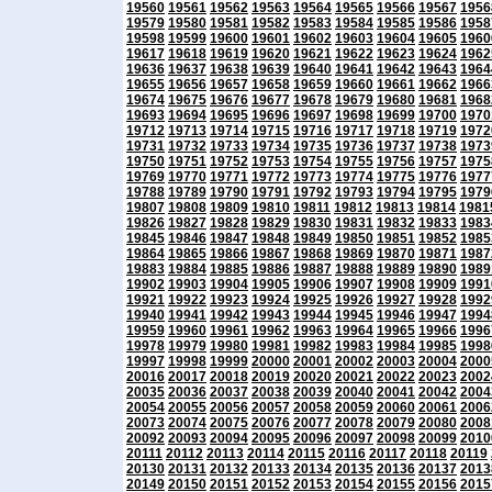
19560
19561
19562
19563
19564
19565
19566
19567
1956
19579
19580
19581
19582
19583
19584
19585
19586
1958
19598
19599
19600
19601
19602
19603
19604
19605
1960
19617
19618
19619
19620
19621
19622
19623
19624
1962
19636
19637
19638
19639
19640
19641
19642
19643
1964
19655
19656
19657
19658
19659
19660
19661
19662
1966
19674
19675
19676
19677
19678
19679
19680
19681
1968
19693
19694
19695
19696
19697
19698
19699
19700
1970
19712
19713
19714
19715
19716
19717
19718
19719
1972
19731
19732
19733
19734
19735
19736
19737
19738
1973
19750
19751
19752
19753
19754
19755
19756
19757
1975
19769
19770
19771
19772
19773
19774
19775
19776
1977
19788
19789
19790
19791
19792
19793
19794
19795
1979
19807
19808
19809
19810
19811
19812
19813
19814
1981
19826
19827
19828
19829
19830
19831
19832
19833
1983
19845
19846
19847
19848
19849
19850
19851
19852
1985
19864
19865
19866
19867
19868
19869
19870
19871
1987
19883
19884
19885
19886
19887
19888
19889
19890
1989
19902
19903
19904
19905
19906
19907
19908
19909
1991
19921
19922
19923
19924
19925
19926
19927
19928
1992
19940
19941
19942
19943
19944
19945
19946
19947
1994
19959
19960
19961
19962
19963
19964
19965
19966
1996
19978
19979
19980
19981
19982
19983
19984
19985
1998
19997
19998
19999
20000
20001
20002
20003
20004
2000
20016
20017
20018
20019
20020
20021
20022
20023
2002
20035
20036
20037
20038
20039
20040
20041
20042
2004
20054
20055
20056
20057
20058
20059
20060
20061
2006
20073
20074
20075
20076
20077
20078
20079
20080
2008
20092
20093
20094
20095
20096
20097
20098
20099
2010
20111
20112
20113
20114
20115
20116
20117
20118
20119
20130
20131
20132
20133
20134
20135
20136
20137
2013
20149
20150
20151
20152
20153
20154
20155
20156
2015