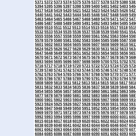
5371
5372
5373
5374
5375
5376
5377
5378
5379
5380
538
5394
5395
5396
5397
5398
5399
5400
5401
5402
5403
540
5417
5418
5419
5420
5421
5422
5423
5424
5425
5426
542
5440
5441
5442
5443
5444
5445
5446
5447
5448
5449
545
5463
5464
5465
5466
5467
5468
5469
5470
5471
5472
547
5486
5487
5488
5489
5490
5491
5492
5493
5494
5495
549
5509
5510
5511
5512
5513
5514
5515
5516
5517
5518
551
5532
5533
5534
5535
5536
5537
5538
5539
5540
5541
554
5555
5556
5557
5558
5559
5560
5561
5562
5563
5564
556
5578
5579
5580
5581
5582
5583
5584
5585
5586
5587
558
5601
5602
5603
5604
5605
5606
5607
5608
5609
5610
561
5624
5625
5626
5627
5628
5629
5630
5631
5632
5633
563
5647
5648
5649
5650
5651
5652
5653
5654
5655
5656
565
5670
5671
5672
5673
5674
5675
5676
5677
5678
5679
568
5693
5694
5695
5696
5697
5698
5699
5700
5701
5702
570
5716
5717
5718
5719
5720
5721
5722
5723
5724
5725
572
5739
5740
5741
5742
5743
5744
5745
5746
5747
5748
574
5762
5763
5764
5765
5766
5767
5768
5769
5770
5771
577
5785
5786
5787
5788
5789
5790
5791
5792
5793
5794
579
5808
5809
5810
5811
5812
5813
5814
5815
5816
5817
581
5831
5832
5833
5834
5835
5836
5837
5838
5839
5840
584
5854
5855
5856
5857
5858
5859
5860
5861
5862
5863
586
5877
5878
5879
5880
5881
5882
5883
5884
5885
5886
588
5900
5901
5902
5903
5904
5905
5906
5907
5908
5909
591
5923
5924
5925
5926
5927
5928
5929
5930
5931
5932
593
5946
5947
5948
5949
5950
5951
5952
5953
5954
5955
595
5969
5970
5971
5972
5973
5974
5975
5976
5977
5978
597
5992
5993
5994
5995
5996
5997
5998
5999
6000
6001
600
6015
6016
6017
6018
6019
6020
6021
6022
6023
6024
602
6038
6039
6040
6041
6042
6043
6044
6045
6046
6047
604
6061
6062
6063
6064
6065
6066
6067
6068
6069
6070
607
6084
6085
6086
6087
6088
6089
6090
6091
6092
6093
609