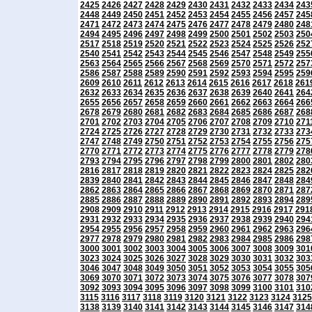
2425
2426
2427
2428
2429
2430
2431
2432
2433
2434
243
2448
2449
2450
2451
2452
2453
2454
2455
2456
2457
245
2471
2472
2473
2474
2475
2476
2477
2478
2479
2480
248
2494
2495
2496
2497
2498
2499
2500
2501
2502
2503
250
2517
2518
2519
2520
2521
2522
2523
2524
2525
2526
252
2540
2541
2542
2543
2544
2545
2546
2547
2548
2549
255
2563
2564
2565
2566
2567
2568
2569
2570
2571
2572
257
2586
2587
2588
2589
2590
2591
2592
2593
2594
2595
259
2609
2610
2611
2612
2613
2614
2615
2616
2617
2618
261
2632
2633
2634
2635
2636
2637
2638
2639
2640
2641
264
2655
2656
2657
2658
2659
2660
2661
2662
2663
2664
266
2678
2679
2680
2681
2682
2683
2684
2685
2686
2687
268
2701
2702
2703
2704
2705
2706
2707
2708
2709
2710
271
2724
2725
2726
2727
2728
2729
2730
2731
2732
2733
273
2747
2748
2749
2750
2751
2752
2753
2754
2755
2756
275
2770
2771
2772
2773
2774
2775
2776
2777
2778
2779
278
2793
2794
2795
2796
2797
2798
2799
2800
2801
2802
280
2816
2817
2818
2819
2820
2821
2822
2823
2824
2825
282
2839
2840
2841
2842
2843
2844
2845
2846
2847
2848
284
2862
2863
2864
2865
2866
2867
2868
2869
2870
2871
287
2885
2886
2887
2888
2889
2890
2891
2892
2893
2894
289
2908
2909
2910
2911
2912
2913
2914
2915
2916
2917
291
2931
2932
2933
2934
2935
2936
2937
2938
2939
2940
294
2954
2955
2956
2957
2958
2959
2960
2961
2962
2963
296
2977
2978
2979
2980
2981
2982
2983
2984
2985
2986
298
3000
3001
3002
3003
3004
3005
3006
3007
3008
3009
301
3023
3024
3025
3026
3027
3028
3029
3030
3031
3032
303
3046
3047
3048
3049
3050
3051
3052
3053
3054
3055
305
3069
3070
3071
3072
3073
3074
3075
3076
3077
3078
307
3092
3093
3094
3095
3096
3097
3098
3099
3100
3101
310
3115
3116
3117
3118
3119
3120
3121
3122
3123
3124
3125
3138
3139
3140
3141
3142
3143
3144
3145
3146
3147
314