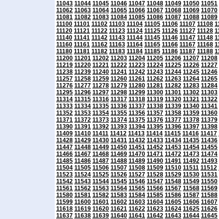
11043
11044
11045
11046
11047
11048
11049
11050
11051
11062
11063
11064
11065
11066
11067
11068
11069
11070
11081
11082
11083
11084
11085
11086
11087
11088
11089
11100
11101
11102
11103
11104
11105
11106
11107
11108
1
11120
11121
11122
11123
11124
11125
11126
11127
11128
1
11140
11141
11142
11143
11144
11145
11146
11147
11148
1
11160
11161
11162
11163
11164
11165
11166
11167
11168
1
11180
11181
11182
11183
11184
11185
11186
11187
11188
1
11200
11201
11202
11203
11204
11205
11206
11207
11208
11219
11220
11221
11222
11223
11224
11225
11226
11227
11238
11239
11240
11241
11242
11243
11244
11245
11246
11257
11258
11259
11260
11261
11262
11263
11264
11265
11276
11277
11278
11279
11280
11281
11282
11283
11284
11295
11296
11297
11298
11299
11300
11301
11302
11303
11314
11315
11316
11317
11318
11319
11320
11321
11322
11333
11334
11335
11336
11337
11338
11339
11340
11341
11352
11353
11354
11355
11356
11357
11358
11359
11360
11371
11372
11373
11374
11375
11376
11377
11378
11379
11390
11391
11392
11393
11394
11395
11396
11397
11398
11409
11410
11411
11412
11413
11414
11415
11416
11417
11428
11429
11430
11431
11432
11433
11434
11435
11436
11447
11448
11449
11450
11451
11452
11453
11454
11455
11466
11467
11468
11469
11470
11471
11472
11473
11474
11485
11486
11487
11488
11489
11490
11491
11492
11493
11504
11505
11506
11507
11508
11509
11510
11511
11512
11523
11524
11525
11526
11527
11528
11529
11530
11531
11542
11543
11544
11545
11546
11547
11548
11549
11550
11561
11562
11563
11564
11565
11566
11567
11568
11569
11580
11581
11582
11583
11584
11585
11586
11587
11588
11599
11600
11601
11602
11603
11604
11605
11606
11607
11618
11619
11620
11621
11622
11623
11624
11625
11626
11637
11638
11639
11640
11641
11642
11643
11644
11645