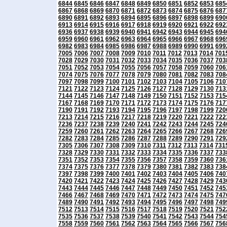
6844
6845
6846
6847
6848
6849
6850
6851
6852
6853
685
6867
6868
6869
6870
6871
6872
6873
6874
6875
6876
687
6890
6891
6892
6893
6894
6895
6896
6897
6898
6899
690
6913
6914
6915
6916
6917
6918
6919
6920
6921
6922
692
6936
6937
6938
6939
6940
6941
6942
6943
6944
6945
694
6959
6960
6961
6962
6963
6964
6965
6966
6967
6968
696
6982
6983
6984
6985
6986
6987
6988
6989
6990
6991
699
7005
7006
7007
7008
7009
7010
7011
7012
7013
7014
701
7028
7029
7030
7031
7032
7033
7034
7035
7036
7037
703
7051
7052
7053
7054
7055
7056
7057
7058
7059
7060
706
7074
7075
7076
7077
7078
7079
7080
7081
7082
7083
708
7097
7098
7099
7100
7101
7102
7103
7104
7105
7106
710
7121
7122
7123
7124
7125
7126
7127
7128
7129
7130
713
7144
7145
7146
7147
7148
7149
7150
7151
7152
7153
715
7167
7168
7169
7170
7171
7172
7173
7174
7175
7176
717
7190
7191
7192
7193
7194
7195
7196
7197
7198
7199
720
7213
7214
7215
7216
7217
7218
7219
7220
7221
7222
722
7236
7237
7238
7239
7240
7241
7242
7243
7244
7245
724
7259
7260
7261
7262
7263
7264
7265
7266
7267
7268
726
7282
7283
7284
7285
7286
7287
7288
7289
7290
7291
729
7305
7306
7307
7308
7309
7310
7311
7312
7313
7314
731
7328
7329
7330
7331
7332
7333
7334
7335
7336
7337
733
7351
7352
7353
7354
7355
7356
7357
7358
7359
7360
736
7374
7375
7376
7377
7378
7379
7380
7381
7382
7383
738
7397
7398
7399
7400
7401
7402
7403
7404
7405
7406
740
7420
7421
7422
7423
7424
7425
7426
7427
7428
7429
743
7443
7444
7445
7446
7447
7448
7449
7450
7451
7452
745
7466
7467
7468
7469
7470
7471
7472
7473
7474
7475
747
7489
7490
7491
7492
7493
7494
7495
7496
7497
7498
749
7512
7513
7514
7515
7516
7517
7518
7519
7520
7521
752
7535
7536
7537
7538
7539
7540
7541
7542
7543
7544
754
7558
7559
7560
7561
7562
7563
7564
7565
7566
7567
756