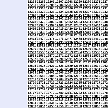
12264
12265
12266
12267
12268
12269
12270
12271
1227
12283
12284
12285
12286
12287
12288
12289
12290
1229
12302
12303
12304
12305
12306
12307
12308
12309
1231
12321
12322
12323
12324
12325
12326
12327
12328
1232
12340
12341
12342
12343
12344
12345
12346
12347
1234
12359
12360
12361
12362
12363
12364
12365
12366
1236
12378
12379
12380
12381
12382
12383
12384
12385
1238
12397
12398
12399
12400
12401
12402
12403
12404
1240
12416
12417
12418
12419
12420
12421
12422
12423
1242
12435
12436
12437
12438
12439
12440
12441
12442
1244
12454
12455
12456
12457
12458
12459
12460
12461
1246
12473
12474
12475
12476
12477
12478
12479
12480
1248
12492
12493
12494
12495
12496
12497
12498
12499
1250
12511
12512
12513
12514
12515
12516
12517
12518
1251
12530
12531
12532
12533
12534
12535
12536
12537
1253
12549
12550
12551
12552
12553
12554
12555
12556
1255
12568
12569
12570
12571
12572
12573
12574
12575
1257
12587
12588
12589
12590
12591
12592
12593
12594
1259
12606
12607
12608
12609
12610
12611
12612
12613
1261
12625
12626
12627
12628
12629
12630
12631
12632
1263
12644
12645
12646
12647
12648
12649
12650
12651
1265
12663
12664
12665
12666
12667
12668
12669
12670
1267
12682
12683
12684
12685
12686
12687
12688
12689
1269
12701
12702
12703
12704
12705
12706
12707
12708
1270
12720
12721
12722
12723
12724
12725
12726
12727
1272
12739
12740
12741
12742
12743
12744
12745
12746
1274
12758
12759
12760
12761
12762
12763
12764
12765
1276
12777
12778
12779
12780
12781
12782
12783
12784
1278
12796
12797
12798
12799
12800
12801
12802
12803
1280
12815
12816
12817
12818
12819
12820
12821
12822
1282
12834
12835
12836
12837
12838
12839
12840
12841
1284
12853
12854
12855
12856
12857
12858
12859
12860
1286