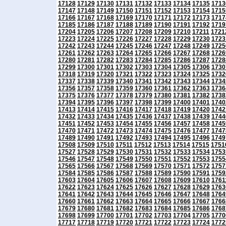
17128
17129
17130
17131
17132
17133
17134
17135
1713
17147
17148
17149
17150
17151
17152
17153
17154
1715
17166
17167
17168
17169
17170
17171
17172
17173
1717
17185
17186
17187
17188
17189
17190
17191
17192
1719
17204
17205
17206
17207
17208
17209
17210
17211
1721
17223
17224
17225
17226
17227
17228
17229
17230
1723
17242
17243
17244
17245
17246
17247
17248
17249
1725
17261
17262
17263
17264
17265
17266
17267
17268
1726
17280
17281
17282
17283
17284
17285
17286
17287
1728
17299
17300
17301
17302
17303
17304
17305
17306
1730
17318
17319
17320
17321
17322
17323
17324
17325
1732
17337
17338
17339
17340
17341
17342
17343
17344
1734
17356
17357
17358
17359
17360
17361
17362
17363
1736
17375
17376
17377
17378
17379
17380
17381
17382
1738
17394
17395
17396
17397
17398
17399
17400
17401
1740
17413
17414
17415
17416
17417
17418
17419
17420
1742
17432
17433
17434
17435
17436
17437
17438
17439
1744
17451
17452
17453
17454
17455
17456
17457
17458
1745
17470
17471
17472
17473
17474
17475
17476
17477
1747
17489
17490
17491
17492
17493
17494
17495
17496
1749
17508
17509
17510
17511
17512
17513
17514
17515
1751
17527
17528
17529
17530
17531
17532
17533
17534
1753
17546
17547
17548
17549
17550
17551
17552
17553
1755
17565
17566
17567
17568
17569
17570
17571
17572
1757
17584
17585
17586
17587
17588
17589
17590
17591
1759
17603
17604
17605
17606
17607
17608
17609
17610
1761
17622
17623
17624
17625
17626
17627
17628
17629
1763
17641
17642
17643
17644
17645
17646
17647
17648
1764
17660
17661
17662
17663
17664
17665
17666
17667
1766
17679
17680
17681
17682
17683
17684
17685
17686
1768
17698
17699
17700
17701
17702
17703
17704
17705
1770
17717
17718
17719
17720
17721
17722
17723
17724
1772