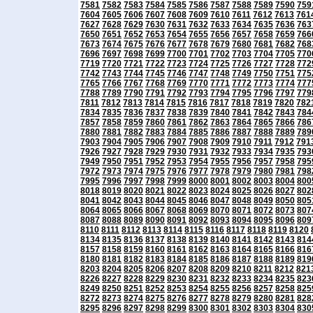
7581
7582
7583
7584
7585
7586
7587
7588
7589
7590
759
7604
7605
7606
7607
7608
7609
7610
7611
7612
7613
761
7627
7628
7629
7630
7631
7632
7633
7634
7635
7636
763
7650
7651
7652
7653
7654
7655
7656
7657
7658
7659
766
7673
7674
7675
7676
7677
7678
7679
7680
7681
7682
768
7696
7697
7698
7699
7700
7701
7702
7703
7704
7705
770
7719
7720
7721
7722
7723
7724
7725
7726
7727
7728
772
7742
7743
7744
7745
7746
7747
7748
7749
7750
7751
775
7765
7766
7767
7768
7769
7770
7771
7772
7773
7774
777
7788
7789
7790
7791
7792
7793
7794
7795
7796
7797
779
7811
7812
7813
7814
7815
7816
7817
7818
7819
7820
782
7834
7835
7836
7837
7838
7839
7840
7841
7842
7843
784
7857
7858
7859
7860
7861
7862
7863
7864
7865
7866
786
7880
7881
7882
7883
7884
7885
7886
7887
7888
7889
789
7903
7904
7905
7906
7907
7908
7909
7910
7911
7912
791
7926
7927
7928
7929
7930
7931
7932
7933
7934
7935
793
7949
7950
7951
7952
7953
7954
7955
7956
7957
7958
795
7972
7973
7974
7975
7976
7977
7978
7979
7980
7981
798
7995
7996
7997
7998
7999
8000
8001
8002
8003
8004
800
8018
8019
8020
8021
8022
8023
8024
8025
8026
8027
802
8041
8042
8043
8044
8045
8046
8047
8048
8049
8050
805
8064
8065
8066
8067
8068
8069
8070
8071
8072
8073
807
8087
8088
8089
8090
8091
8092
8093
8094
8095
8096
809
8110
8111
8112
8113
8114
8115
8116
8117
8118
8119
8120
8134
8135
8136
8137
8138
8139
8140
8141
8142
8143
814
8157
8158
8159
8160
8161
8162
8163
8164
8165
8166
816
8180
8181
8182
8183
8184
8185
8186
8187
8188
8189
819
8203
8204
8205
8206
8207
8208
8209
8210
8211
8212
821
8226
8227
8228
8229
8230
8231
8232
8233
8234
8235
823
8249
8250
8251
8252
8253
8254
8255
8256
8257
8258
825
8272
8273
8274
8275
8276
8277
8278
8279
8280
8281
828
8295
8296
8297
8298
8299
8300
8301
8302
8303
8304
830