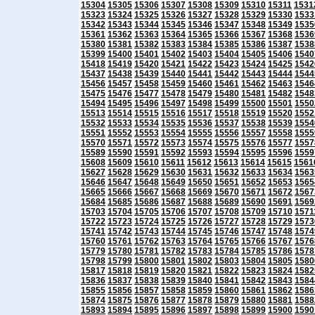
15304
15305
15306
15307
15308
15309
15310
15311
1531
15323
15324
15325
15326
15327
15328
15329
15330
1533
15342
15343
15344
15345
15346
15347
15348
15349
1535
15361
15362
15363
15364
15365
15366
15367
15368
1536
15380
15381
15382
15383
15384
15385
15386
15387
1538
15399
15400
15401
15402
15403
15404
15405
15406
1540
15418
15419
15420
15421
15422
15423
15424
15425
1542
15437
15438
15439
15440
15441
15442
15443
15444
1544
15456
15457
15458
15459
15460
15461
15462
15463
1546
15475
15476
15477
15478
15479
15480
15481
15482
1548
15494
15495
15496
15497
15498
15499
15500
15501
1550
15513
15514
15515
15516
15517
15518
15519
15520
1552
15532
15533
15534
15535
15536
15537
15538
15539
1554
15551
15552
15553
15554
15555
15556
15557
15558
1555
15570
15571
15572
15573
15574
15575
15576
15577
1557
15589
15590
15591
15592
15593
15594
15595
15596
1559
15608
15609
15610
15611
15612
15613
15614
15615
1561
15627
15628
15629
15630
15631
15632
15633
15634
1563
15646
15647
15648
15649
15650
15651
15652
15653
1565
15665
15666
15667
15668
15669
15670
15671
15672
1567
15684
15685
15686
15687
15688
15689
15690
15691
1569
15703
15704
15705
15706
15707
15708
15709
15710
1571
15722
15723
15724
15725
15726
15727
15728
15729
1573
15741
15742
15743
15744
15745
15746
15747
15748
1574
15760
15761
15762
15763
15764
15765
15766
15767
1576
15779
15780
15781
15782
15783
15784
15785
15786
1578
15798
15799
15800
15801
15802
15803
15804
15805
1580
15817
15818
15819
15820
15821
15822
15823
15824
1582
15836
15837
15838
15839
15840
15841
15842
15843
1584
15855
15856
15857
15858
15859
15860
15861
15862
1586
15874
15875
15876
15877
15878
15879
15880
15881
1588
15893
15894
15895
15896
15897
15898
15899
15900
1590