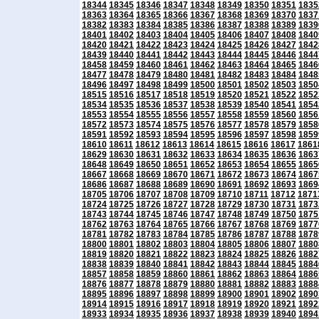
18344
18345
18346
18347
18348
18349
18350
18351
1835
18363
18364
18365
18366
18367
18368
18369
18370
1837
18382
18383
18384
18385
18386
18387
18388
18389
1839
18401
18402
18403
18404
18405
18406
18407
18408
1840
18420
18421
18422
18423
18424
18425
18426
18427
1842
18439
18440
18441
18442
18443
18444
18445
18446
1844
18458
18459
18460
18461
18462
18463
18464
18465
1846
18477
18478
18479
18480
18481
18482
18483
18484
1848
18496
18497
18498
18499
18500
18501
18502
18503
1850
18515
18516
18517
18518
18519
18520
18521
18522
1852
18534
18535
18536
18537
18538
18539
18540
18541
1854
18553
18554
18555
18556
18557
18558
18559
18560
1856
18572
18573
18574
18575
18576
18577
18578
18579
1858
18591
18592
18593
18594
18595
18596
18597
18598
1859
18610
18611
18612
18613
18614
18615
18616
18617
1861
18629
18630
18631
18632
18633
18634
18635
18636
1863
18648
18649
18650
18651
18652
18653
18654
18655
1865
18667
18668
18669
18670
18671
18672
18673
18674
1867
18686
18687
18688
18689
18690
18691
18692
18693
1869
18705
18706
18707
18708
18709
18710
18711
18712
1871
18724
18725
18726
18727
18728
18729
18730
18731
1873
18743
18744
18745
18746
18747
18748
18749
18750
1875
18762
18763
18764
18765
18766
18767
18768
18769
1877
18781
18782
18783
18784
18785
18786
18787
18788
1878
18800
18801
18802
18803
18804
18805
18806
18807
1880
18819
18820
18821
18822
18823
18824
18825
18826
1882
18838
18839
18840
18841
18842
18843
18844
18845
1884
18857
18858
18859
18860
18861
18862
18863
18864
1886
18876
18877
18878
18879
18880
18881
18882
18883
1888
18895
18896
18897
18898
18899
18900
18901
18902
1890
18914
18915
18916
18917
18918
18919
18920
18921
1892
18933
18934
18935
18936
18937
18938
18939
18940
1894