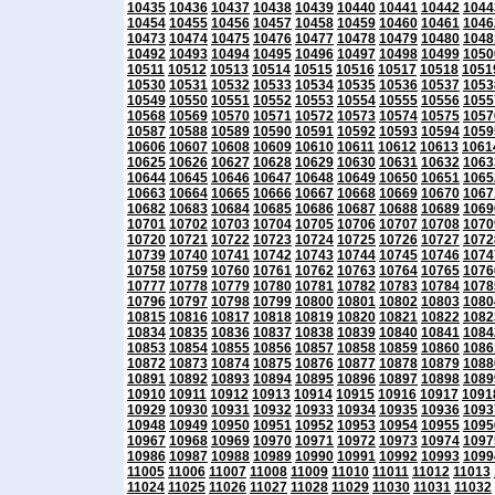
10435
10436
10437
10438
10439
10440
10441
10442
1044
10454
10455
10456
10457
10458
10459
10460
10461
1046
10473
10474
10475
10476
10477
10478
10479
10480
1048
10492
10493
10494
10495
10496
10497
10498
10499
1050
10511
10512
10513
10514
10515
10516
10517
10518
1051
10530
10531
10532
10533
10534
10535
10536
10537
1053
10549
10550
10551
10552
10553
10554
10555
10556
1055
10568
10569
10570
10571
10572
10573
10574
10575
1057
10587
10588
10589
10590
10591
10592
10593
10594
1059
10606
10607
10608
10609
10610
10611
10612
10613
1061
10625
10626
10627
10628
10629
10630
10631
10632
1063
10644
10645
10646
10647
10648
10649
10650
10651
1065
10663
10664
10665
10666
10667
10668
10669
10670
1067
10682
10683
10684
10685
10686
10687
10688
10689
1069
10701
10702
10703
10704
10705
10706
10707
10708
1070
10720
10721
10722
10723
10724
10725
10726
10727
1072
10739
10740
10741
10742
10743
10744
10745
10746
1074
10758
10759
10760
10761
10762
10763
10764
10765
1076
10777
10778
10779
10780
10781
10782
10783
10784
1078
10796
10797
10798
10799
10800
10801
10802
10803
1080
10815
10816
10817
10818
10819
10820
10821
10822
1082
10834
10835
10836
10837
10838
10839
10840
10841
1084
10853
10854
10855
10856
10857
10858
10859
10860
1086
10872
10873
10874
10875
10876
10877
10878
10879
1088
10891
10892
10893
10894
10895
10896
10897
10898
1089
10910
10911
10912
10913
10914
10915
10916
10917
1091
10929
10930
10931
10932
10933
10934
10935
10936
1093
10948
10949
10950
10951
10952
10953
10954
10955
1095
10967
10968
10969
10970
10971
10972
10973
10974
1097
10986
10987
10988
10989
10990
10991
10992
10993
1099
11005
11006
11007
11008
11009
11010
11011
11012
11013
11024
11025
11026
11027
11028
11029
11030
11031
11032