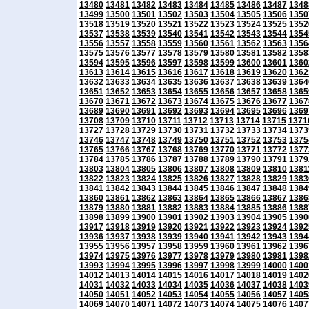
13480
13481
13482
13483
13484
13485
13486
13487
1348
13499
13500
13501
13502
13503
13504
13505
13506
1350
13518
13519
13520
13521
13522
13523
13524
13525
1352
13537
13538
13539
13540
13541
13542
13543
13544
1354
13556
13557
13558
13559
13560
13561
13562
13563
1356
13575
13576
13577
13578
13579
13580
13581
13582
1358
13594
13595
13596
13597
13598
13599
13600
13601
1360
13613
13614
13615
13616
13617
13618
13619
13620
1362
13632
13633
13634
13635
13636
13637
13638
13639
1364
13651
13652
13653
13654
13655
13656
13657
13658
1365
13670
13671
13672
13673
13674
13675
13676
13677
1367
13689
13690
13691
13692
13693
13694
13695
13696
1369
13708
13709
13710
13711
13712
13713
13714
13715
1371
13727
13728
13729
13730
13731
13732
13733
13734
1373
13746
13747
13748
13749
13750
13751
13752
13753
1375
13765
13766
13767
13768
13769
13770
13771
13772
1377
13784
13785
13786
13787
13788
13789
13790
13791
1379
13803
13804
13805
13806
13807
13808
13809
13810
1381
13822
13823
13824
13825
13826
13827
13828
13829
1383
13841
13842
13843
13844
13845
13846
13847
13848
1384
13860
13861
13862
13863
13864
13865
13866
13867
1386
13879
13880
13881
13882
13883
13884
13885
13886
1388
13898
13899
13900
13901
13902
13903
13904
13905
1390
13917
13918
13919
13920
13921
13922
13923
13924
1392
13936
13937
13938
13939
13940
13941
13942
13943
1394
13955
13956
13957
13958
13959
13960
13961
13962
1396
13974
13975
13976
13977
13978
13979
13980
13981
1398
13993
13994
13995
13996
13997
13998
13999
14000
1400
14012
14013
14014
14015
14016
14017
14018
14019
1402
14031
14032
14033
14034
14035
14036
14037
14038
1403
14050
14051
14052
14053
14054
14055
14056
14057
1405
14069
14070
14071
14072
14073
14074
14075
14076
1407