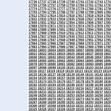
17736
17737
17738
17739
17740
17741
17742
17743
1774
17755
17756
17757
17758
17759
17760
17761
17762
1776
17774
17775
17776
17777
17778
17779
17780
17781
1778
17793
17794
17795
17796
17797
17798
17799
17800
1780
17812
17813
17814
17815
17816
17817
17818
17819
1782
17831
17832
17833
17834
17835
17836
17837
17838
1783
17850
17851
17852
17853
17854
17855
17856
17857
1785
17869
17870
17871
17872
17873
17874
17875
17876
1787
17888
17889
17890
17891
17892
17893
17894
17895
1789
17907
17908
17909
17910
17911
17912
17913
17914
1791
17926
17927
17928
17929
17930
17931
17932
17933
1793
17945
17946
17947
17948
17949
17950
17951
17952
1795
17964
17965
17966
17967
17968
17969
17970
17971
1797
17983
17984
17985
17986
17987
17988
17989
17990
1799
18002
18003
18004
18005
18006
18007
18008
18009
1801
18021
18022
18023
18024
18025
18026
18027
18028
1802
18040
18041
18042
18043
18044
18045
18046
18047
1804
18059
18060
18061
18062
18063
18064
18065
18066
1806
18078
18079
18080
18081
18082
18083
18084
18085
1808
18097
18098
18099
18100
18101
18102
18103
18104
1810
18116
18117
18118
18119
18120
18121
18122
18123
1812
18135
18136
18137
18138
18139
18140
18141
18142
1814
18154
18155
18156
18157
18158
18159
18160
18161
1816
18173
18174
18175
18176
18177
18178
18179
18180
1818
18192
18193
18194
18195
18196
18197
18198
18199
1820
18211
18212
18213
18214
18215
18216
18217
18218
1821
18230
18231
18232
18233
18234
18235
18236
18237
1823
18249
18250
18251
18252
18253
18254
18255
18256
1825
18268
18269
18270
18271
18272
18273
18274
18275
1827
18287
18288
18289
18290
18291
18292
18293
18294
1829
18306
18307
18308
18309
18310
18311
18312
18313
1831
18325
18326
18327
18328
18329
18330
18331
18332
1833