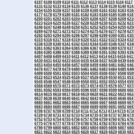
6107
6108
6109
6110
6111
6112
6113
6114
6115
6116
6117
6131
6132
6133
6134
6135
6136
6137
6138
6139
6140
614
6154
6155
6156
6157
6158
6159
6160
6161
6162
6163
616
6177
6178
6179
6180
6181
6182
6183
6184
6185
6186
618
6200
6201
6202
6203
6204
6205
6206
6207
6208
6209
621
6223
6224
6225
6226
6227
6228
6229
6230
6231
6232
623
6246
6247
6248
6249
6250
6251
6252
6253
6254
6255
625
6269
6270
6271
6272
6273
6274
6275
6276
6277
6278
627
6292
6293
6294
6295
6296
6297
6298
6299
6300
6301
630
6315
6316
6317
6318
6319
6320
6321
6322
6323
6324
632
6338
6339
6340
6341
6342
6343
6344
6345
6346
6347
634
6361
6362
6363
6364
6365
6366
6367
6368
6369
6370
637
6384
6385
6386
6387
6388
6389
6390
6391
6392
6393
639
6407
6408
6409
6410
6411
6412
6413
6414
6415
6416
641
6430
6431
6432
6433
6434
6435
6436
6437
6438
6439
644
6453
6454
6455
6456
6457
6458
6459
6460
6461
6462
646
6476
6477
6478
6479
6480
6481
6482
6483
6484
6485
648
6499
6500
6501
6502
6503
6504
6505
6506
6507
6508
650
6522
6523
6524
6525
6526
6527
6528
6529
6530
6531
653
6545
6546
6547
6548
6549
6550
6551
6552
6553
6554
655
6568
6569
6570
6571
6572
6573
6574
6575
6576
6577
657
6591
6592
6593
6594
6595
6596
6597
6598
6599
6600
660
6614
6615
6616
6617
6618
6619
6620
6621
6622
6623
662
6637
6638
6639
6640
6641
6642
6643
6644
6645
6646
664
6660
6661
6662
6663
6664
6665
6666
6667
6668
6669
667
6683
6684
6685
6686
6687
6688
6689
6690
6691
6692
669
6706
6707
6708
6709
6710
6711
6712
6713
6714
6715
671
6729
6730
6731
6732
6733
6734
6735
6736
6737
6738
673
6752
6753
6754
6755
6756
6757
6758
6759
6760
6761
676
6775
6776
6777
6778
6779
6780
6781
6782
6783
6784
678
6798
6799
6800
6801
6802
6803
6804
6805
6806
6807
680
6821
6822
6823
6824
6825
6826
6827
6828
6829
6830
683