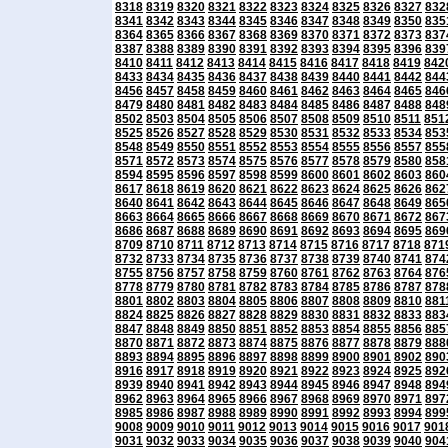
8318
8319
8320
8321
8322
8323
8324
8325
8326
8327
832
8341
8342
8343
8344
8345
8346
8347
8348
8349
8350
835
8364
8365
8366
8367
8368
8369
8370
8371
8372
8373
837
8387
8388
8389
8390
8391
8392
8393
8394
8395
8396
839
8410
8411
8412
8413
8414
8415
8416
8417
8418
8419
842
8433
8434
8435
8436
8437
8438
8439
8440
8441
8442
844
8456
8457
8458
8459
8460
8461
8462
8463
8464
8465
846
8479
8480
8481
8482
8483
8484
8485
8486
8487
8488
848
8502
8503
8504
8505
8506
8507
8508
8509
8510
8511
851
8525
8526
8527
8528
8529
8530
8531
8532
8533
8534
853
8548
8549
8550
8551
8552
8553
8554
8555
8556
8557
855
8571
8572
8573
8574
8575
8576
8577
8578
8579
8580
858
8594
8595
8596
8597
8598
8599
8600
8601
8602
8603
860
8617
8618
8619
8620
8621
8622
8623
8624
8625
8626
862
8640
8641
8642
8643
8644
8645
8646
8647
8648
8649
865
8663
8664
8665
8666
8667
8668
8669
8670
8671
8672
867
8686
8687
8688
8689
8690
8691
8692
8693
8694
8695
869
8709
8710
8711
8712
8713
8714
8715
8716
8717
8718
871
8732
8733
8734
8735
8736
8737
8738
8739
8740
8741
874
8755
8756
8757
8758
8759
8760
8761
8762
8763
8764
876
8778
8779
8780
8781
8782
8783
8784
8785
8786
8787
878
8801
8802
8803
8804
8805
8806
8807
8808
8809
8810
881
8824
8825
8826
8827
8828
8829
8830
8831
8832
8833
883
8847
8848
8849
8850
8851
8852
8853
8854
8855
8856
885
8870
8871
8872
8873
8874
8875
8876
8877
8878
8879
888
8893
8894
8895
8896
8897
8898
8899
8900
8901
8902
890
8916
8917
8918
8919
8920
8921
8922
8923
8924
8925
892
8939
8940
8941
8942
8943
8944
8945
8946
8947
8948
894
8962
8963
8964
8965
8966
8967
8968
8969
8970
8971
897
8985
8986
8987
8988
8989
8990
8991
8992
8993
8994
899
9008
9009
9010
9011
9012
9013
9014
9015
9016
9017
901
9031
9032
9033
9034
9035
9036
9037
9038
9039
9040
904