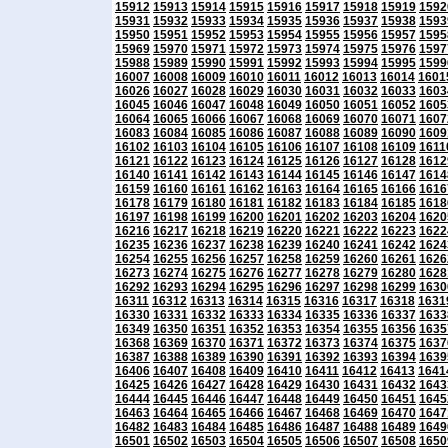
15912
15913
15914
15915
15916
15917
15918
15919
1592
15931
15932
15933
15934
15935
15936
15937
15938
1593
15950
15951
15952
15953
15954
15955
15956
15957
1595
15969
15970
15971
15972
15973
15974
15975
15976
1597
15988
15989
15990
15991
15992
15993
15994
15995
1599
16007
16008
16009
16010
16011
16012
16013
16014
1601
16026
16027
16028
16029
16030
16031
16032
16033
1603
16045
16046
16047
16048
16049
16050
16051
16052
1605
16064
16065
16066
16067
16068
16069
16070
16071
1607
16083
16084
16085
16086
16087
16088
16089
16090
1609
16102
16103
16104
16105
16106
16107
16108
16109
1611
16121
16122
16123
16124
16125
16126
16127
16128
1612
16140
16141
16142
16143
16144
16145
16146
16147
1614
16159
16160
16161
16162
16163
16164
16165
16166
1616
16178
16179
16180
16181
16182
16183
16184
16185
1618
16197
16198
16199
16200
16201
16202
16203
16204
1620
16216
16217
16218
16219
16220
16221
16222
16223
1622
16235
16236
16237
16238
16239
16240
16241
16242
1624
16254
16255
16256
16257
16258
16259
16260
16261
1626
16273
16274
16275
16276
16277
16278
16279
16280
1628
16292
16293
16294
16295
16296
16297
16298
16299
1630
16311
16312
16313
16314
16315
16316
16317
16318
1631
16330
16331
16332
16333
16334
16335
16336
16337
1633
16349
16350
16351
16352
16353
16354
16355
16356
1635
16368
16369
16370
16371
16372
16373
16374
16375
1637
16387
16388
16389
16390
16391
16392
16393
16394
1639
16406
16407
16408
16409
16410
16411
16412
16413
1641
16425
16426
16427
16428
16429
16430
16431
16432
1643
16444
16445
16446
16447
16448
16449
16450
16451
1645
16463
16464
16465
16466
16467
16468
16469
16470
1647
16482
16483
16484
16485
16486
16487
16488
16489
1649
16501
16502
16503
16504
16505
16506
16507
16508
1650