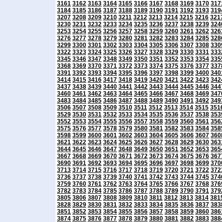
3161
3162
3163
3164
3165
3166
3167
3168
3169
3170
317
3184
3185
3186
3187
3188
3189
3190
3191
3192
3193
319
3207
3208
3209
3210
3211
3212
3213
3214
3215
3216
321
3230
3231
3232
3233
3234
3235
3236
3237
3238
3239
324
3253
3254
3255
3256
3257
3258
3259
3260
3261
3262
326
3276
3277
3278
3279
3280
3281
3282
3283
3284
3285
328
3299
3300
3301
3302
3303
3304
3305
3306
3307
3308
330
3322
3323
3324
3325
3326
3327
3328
3329
3330
3331
333
3345
3346
3347
3348
3349
3350
3351
3352
3353
3354
335
3368
3369
3370
3371
3372
3373
3374
3375
3376
3377
337
3391
3392
3393
3394
3395
3396
3397
3398
3399
3400
340
3414
3415
3416
3417
3418
3419
3420
3421
3422
3423
342
3437
3438
3439
3440
3441
3442
3443
3444
3445
3446
344
3460
3461
3462
3463
3464
3465
3466
3467
3468
3469
347
3483
3484
3485
3486
3487
3488
3489
3490
3491
3492
349
3506
3507
3508
3509
3510
3511
3512
3513
3514
3515
351
3529
3530
3531
3532
3533
3534
3535
3536
3537
3538
353
3552
3553
3554
3555
3556
3557
3558
3559
3560
3561
356
3575
3576
3577
3578
3579
3580
3581
3582
3583
3584
358
3598
3599
3600
3601
3602
3603
3604
3605
3606
3607
360
3621
3622
3623
3624
3625
3626
3627
3628
3629
3630
363
3644
3645
3646
3647
3648
3649
3650
3651
3652
3653
365
3667
3668
3669
3670
3671
3672
3673
3674
3675
3676
367
3690
3691
3692
3693
3694
3695
3696
3697
3698
3699
370
3713
3714
3715
3716
3717
3718
3719
3720
3721
3722
372
3736
3737
3738
3739
3740
3741
3742
3743
3744
3745
374
3759
3760
3761
3762
3763
3764
3765
3766
3767
3768
376
3782
3783
3784
3785
3786
3787
3788
3789
3790
3791
379
3805
3806
3807
3808
3809
3810
3811
3812
3813
3814
381
3828
3829
3830
3831
3832
3833
3834
3835
3836
3837
383
3851
3852
3853
3854
3855
3856
3857
3858
3859
3860
386
3874
3875
3876
3877
3878
3879
3880
3881
3882
3883
388