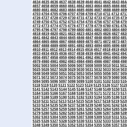
4634
4635
4636
4637
4638
4639
4640
4641
4642
4643
464
4657
4658
4659
4660
4661
4662
4663
4664
4665
4666
466
4680
4681
4682
4683
4684
4685
4686
4687
4688
4689
469
4703
4704
4705
4706
4707
4708
4709
4710
4711
4712
471
4726
4727
4728
4729
4730
4731
4732
4733
4734
4735
473
4749
4750
4751
4752
4753
4754
4755
4756
4757
4758
475
4772
4773
4774
4775
4776
4777
4778
4779
4780
4781
478
4795
4796
4797
4798
4799
4800
4801
4802
4803
4804
480
4818
4819
4820
4821
4822
4823
4824
4825
4826
4827
482
4841
4842
4843
4844
4845
4846
4847
4848
4849
4850
485
4864
4865
4866
4867
4868
4869
4870
4871
4872
4873
487
4887
4888
4889
4890
4891
4892
4893
4894
4895
4896
489
4910
4911
4912
4913
4914
4915
4916
4917
4918
4919
492
4933
4934
4935
4936
4937
4938
4939
4940
4941
4942
494
4956
4957
4958
4959
4960
4961
4962
4963
4964
4965
496
4979
4980
4981
4982
4983
4984
4985
4986
4987
4988
498
5002
5003
5004
5005
5006
5007
5008
5009
5010
5011
501
5025
5026
5027
5028
5029
5030
5031
5032
5033
5034
503
5048
5049
5050
5051
5052
5053
5054
5055
5056
5057
505
5071
5072
5073
5074
5075
5076
5077
5078
5079
5080
508
5094
5095
5096
5097
5098
5099
5100
5101
5102
5103
510
5118
5119
5120
5121
5122
5123
5124
5125
5126
5127
512
5141
5142
5143
5144
5145
5146
5147
5148
5149
5150
515
5164
5165
5166
5167
5168
5169
5170
5171
5172
5173
517
5187
5188
5189
5190
5191
5192
5193
5194
5195
5196
519
5210
5211
5212
5213
5214
5215
5216
5217
5218
5219
522
5233
5234
5235
5236
5237
5238
5239
5240
5241
5242
524
5256
5257
5258
5259
5260
5261
5262
5263
5264
5265
526
5279
5280
5281
5282
5283
5284
5285
5286
5287
5288
528
5302
5303
5304
5305
5306
5307
5308
5309
5310
5311
531
5325
5326
5327
5328
5329
5330
5331
5332
5333
5334
533
5348
5349
5350
5351
5352
5353
5354
5355
5356
5357
535