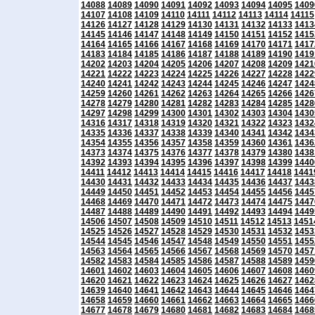
14088
14089
14090
14091
14092
14093
14094
14095
1409
14107
14108
14109
14110
14111
14112
14113
14114
14115
14126
14127
14128
14129
14130
14131
14132
14133
1413
14145
14146
14147
14148
14149
14150
14151
14152
1415
14164
14165
14166
14167
14168
14169
14170
14171
1417
14183
14184
14185
14186
14187
14188
14189
14190
1419
14202
14203
14204
14205
14206
14207
14208
14209
1421
14221
14222
14223
14224
14225
14226
14227
14228
1422
14240
14241
14242
14243
14244
14245
14246
14247
1424
14259
14260
14261
14262
14263
14264
14265
14266
1426
14278
14279
14280
14281
14282
14283
14284
14285
1428
14297
14298
14299
14300
14301
14302
14303
14304
1430
14316
14317
14318
14319
14320
14321
14322
14323
1432
14335
14336
14337
14338
14339
14340
14341
14342
1434
14354
14355
14356
14357
14358
14359
14360
14361
1436
14373
14374
14375
14376
14377
14378
14379
14380
1438
14392
14393
14394
14395
14396
14397
14398
14399
1440
14411
14412
14413
14414
14415
14416
14417
14418
1441
14430
14431
14432
14433
14434
14435
14436
14437
1443
14449
14450
14451
14452
14453
14454
14455
14456
1445
14468
14469
14470
14471
14472
14473
14474
14475
1447
14487
14488
14489
14490
14491
14492
14493
14494
1449
14506
14507
14508
14509
14510
14511
14512
14513
1451
14525
14526
14527
14528
14529
14530
14531
14532
1453
14544
14545
14546
14547
14548
14549
14550
14551
1455
14563
14564
14565
14566
14567
14568
14569
14570
1457
14582
14583
14584
14585
14586
14587
14588
14589
1459
14601
14602
14603
14604
14605
14606
14607
14608
1460
14620
14621
14622
14623
14624
14625
14626
14627
1462
14639
14640
14641
14642
14643
14644
14645
14646
1464
14658
14659
14660
14661
14662
14663
14664
14665
1466
14677
14678
14679
14680
14681
14682
14683
14684
1468