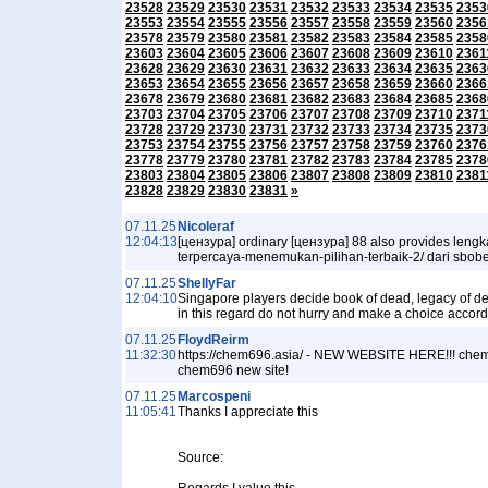
23528
23529
23530
23531
23532
23533
23534
23535
2353
23553
23554
23555
23556
23557
23558
23559
23560
2356
23578
23579
23580
23581
23582
23583
23584
23585
2358
23603
23604
23605
23606
23607
23608
23609
23610
2361
23628
23629
23630
23631
23632
23633
23634
23635
2363
23653
23654
23655
23656
23657
23658
23659
23660
2366
23678
23679
23680
23681
23682
23683
23684
23685
2368
23703
23704
23705
23706
23707
23708
23709
23710
2371
23728
23729
23730
23731
23732
23733
23734
23735
2373
23753
23754
23755
23756
23757
23758
23759
23760
2376
23778
23779
23780
23781
23782
23783
23784
23785
2378
23803
23804
23805
23806
23807
23808
23809
23810
2381
23828
23829
23830
23831
»
07.11.25
Nicoleraf
12:04:13
[цензура] ordinary [цензура] 88 also provides lengk
terpercaya-menemukan-pilihan-terbaik-2/ dari sbob
07.11.25
ShellyFar
12:04:10
Singapore players decide book of dead, legacy of dead
in this regard do not hurry and make a choice accor
07.11.25
FloydReirm
11:32:30
https://chem696.asia/ - NEW WEBSITE HERE!!! chem
chem696 new site!
07.11.25
Marcospeni
11:05:41
Thanks I appreciate this
Source: