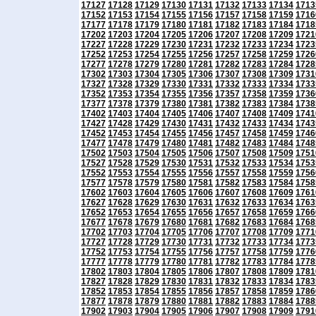
17127
17128
17129
17130
17131
17132
17133
17134
1713
17152
17153
17154
17155
17156
17157
17158
17159
1716
17177
17178
17179
17180
17181
17182
17183
17184
1718
17202
17203
17204
17205
17206
17207
17208
17209
1721
17227
17228
17229
17230
17231
17232
17233
17234
1723
17252
17253
17254
17255
17256
17257
17258
17259
1726
17277
17278
17279
17280
17281
17282
17283
17284
1728
17302
17303
17304
17305
17306
17307
17308
17309
1731
17327
17328
17329
17330
17331
17332
17333
17334
1733
17352
17353
17354
17355
17356
17357
17358
17359
1736
17377
17378
17379
17380
17381
17382
17383
17384
1738
17402
17403
17404
17405
17406
17407
17408
17409
1741
17427
17428
17429
17430
17431
17432
17433
17434
1743
17452
17453
17454
17455
17456
17457
17458
17459
1746
17477
17478
17479
17480
17481
17482
17483
17484
1748
17502
17503
17504
17505
17506
17507
17508
17509
1751
17527
17528
17529
17530
17531
17532
17533
17534
1753
17552
17553
17554
17555
17556
17557
17558
17559
1756
17577
17578
17579
17580
17581
17582
17583
17584
1758
17602
17603
17604
17605
17606
17607
17608
17609
1761
17627
17628
17629
17630
17631
17632
17633
17634
1763
17652
17653
17654
17655
17656
17657
17658
17659
1766
17677
17678
17679
17680
17681
17682
17683
17684
1768
17702
17703
17704
17705
17706
17707
17708
17709
1771
17727
17728
17729
17730
17731
17732
17733
17734
1773
17752
17753
17754
17755
17756
17757
17758
17759
1776
17777
17778
17779
17780
17781
17782
17783
17784
1778
17802
17803
17804
17805
17806
17807
17808
17809
1781
17827
17828
17829
17830
17831
17832
17833
17834
1783
17852
17853
17854
17855
17856
17857
17858
17859
1786
17877
17878
17879
17880
17881
17882
17883
17884
1788
17902
17903
17904
17905
17906
17907
17908
17909
1791