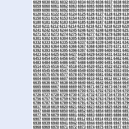
6029
6030
6031
6032
6033
6034
6035
6036
6037
6038
603
6059
6060
6061
6062
6063
6064
6065
6066
6067
6068
606
6089
6090
6091
6092
6093
6094
6095
6096
6097
6098
609
6120
6121
6122
6123
6124
6125
6126
6127
6128
6129
613
6150
6151
6152
6153
6154
6155
6156
6157
6158
6159
616
6180
6181
6182
6183
6184
6185
6186
6187
6188
6189
619
6210
6211
6212
6213
6214
6215
6216
6217
6218
6219
622
6241
6242
6243
6244
6245
6246
6247
6248
6249
6250
625
6271
6272
6273
6274
6275
6276
6277
6278
6279
6280
628
6301
6302
6303
6304
6305
6306
6307
6308
6309
6310
631
6332
6333
6334
6335
6336
6337
6338
6339
6340
6341
634
6362
6363
6364
6365
6366
6367
6368
6369
6370
6371
637
6392
6393
6394
6395
6396
6397
6398
6399
6400
6401
640
6423
6424
6425
6426
6427
6428
6429
6430
6431
6432
643
6453
6454
6455
6456
6457
6458
6459
6460
6461
6462
646
6483
6484
6485
6486
6487
6488
6489
6490
6491
6492
649
6514
6515
6516
6517
6518
6519
6520
6521
6522
6523
652
6544
6545
6546
6547
6548
6549
6550
6551
6552
6553
655
6574
6575
6576
6577
6578
6579
6580
6581
6582
6583
658
6604
6605
6606
6607
6608
6609
6610
6611
6612
6613
661
6635
6636
6637
6638
6639
6640
6641
6642
6643
6644
664
6665
6666
6667
6668
6669
6670
6671
6672
6673
6674
667
6695
6696
6697
6698
6699
6700
6701
6702
6703
6704
670
6726
6727
6728
6729
6730
6731
6732
6733
6734
6735
673
6756
6757
6758
6759
6760
6761
6762
6763
6764
6765
676
6786
6787
6788
6789
6790
6791
6792
6793
6794
6795
679
6817
6818
6819
6820
6821
6822
6823
6824
6825
6826
682
6847
6848
6849
6850
6851
6852
6853
6854
6855
6856
685
6877
6878
6879
6880
6881
6882
6883
6884
6885
6886
688
6907
6908
6909
6910
6911
6912
6913
6914
6915
6916
691
6938
6939
6940
6941
6942
6943
6944
6945
6946
6947
694
6968
6969
6970
6971
6972
6973
6974
6975
6976
6977
697