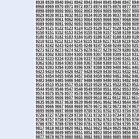
8938
8939
8940
8941
8942
8943
8944
8945
8946
8947
894
8968
8969
8970
8971
8972
8973
8974
8975
8976
8977
897
8998
8999
9000
9001
9002
9003
9004
9005
9006
9007
900
9029
9030
9031
9032
9033
9034
9035
9036
9037
9038
903
9059
9060
9061
9062
9063
9064
9065
9066
9067
9068
906
9089
9090
9091
9092
9093
9094
9095
9096
9097
9098
909
9120
9121
9122
9123
9124
9125
9126
9127
9128
9129
913
9150
9151
9152
9153
9154
9155
9156
9157
9158
9159
916
9180
9181
9182
9183
9184
9185
9186
9187
9188
9189
919
9210
9211
9212
9213
9214
9215
9216
9217
9218
9219
922
9241
9242
9243
9244
9245
9246
9247
9248
9249
9250
925
9271
9272
9273
9274
9275
9276
9277
9278
9279
9280
928
9301
9302
9303
9304
9305
9306
9307
9308
9309
9310
931
9332
9333
9334
9335
9336
9337
9338
9339
9340
9341
934
9362
9363
9364
9365
9366
9367
9368
9369
9370
9371
937
9392
9393
9394
9395
9396
9397
9398
9399
9400
9401
940
9423
9424
9425
9426
9427
9428
9429
9430
9431
9432
943
9453
9454
9455
9456
9457
9458
9459
9460
9461
9462
946
9483
9484
9485
9486
9487
9488
9489
9490
9491
9492
949
9514
9515
9516
9517
9518
9519
9520
9521
9522
9523
952
9544
9545
9546
9547
9548
9549
9550
9551
9552
9553
955
9574
9575
9576
9577
9578
9579
9580
9581
9582
9583
958
9604
9605
9606
9607
9608
9609
9610
9611
9612
9613
961
9635
9636
9637
9638
9639
9640
9641
9642
9643
9644
964
9665
9666
9667
9668
9669
9670
9671
9672
9673
9674
967
9695
9696
9697
9698
9699
9700
9701
9702
9703
9704
970
9726
9727
9728
9729
9730
9731
9732
9733
9734
9735
973
9756
9757
9758
9759
9760
9761
9762
9763
9764
9765
976
9786
9787
9788
9789
9790
9791
9792
9793
9794
9795
979
9817
9818
9819
9820
9821
9822
9823
9824
9825
9826
982
9847
9848
9849
9850
9851
9852
9853
9854
9855
9856
985
9877
9878
9879
9880
9881
9882
9883
9884
9885
9886
988