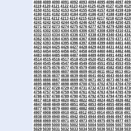
4088
4089
4090
4091
4092
4093
4094
4095
4096
4097
409
4119
4120
4121
4122
4123
4124
4125
4126
4127
4128
412
4150
4151
4152
4153
4154
4155
4156
4157
4158
4159
416
4180
4181
4182
4183
4184
4185
4186
4187
4188
4189
419
4210
4211
4212
4213
4214
4215
4216
4217
4218
4219
422
4241
4242
4243
4244
4245
4246
4247
4248
4249
4250
425
4271
4272
4273
4274
4275
4276
4277
4278
4279
4280
428
4301
4302
4303
4304
4305
4306
4307
4308
4309
4310
431
4332
4333
4334
4335
4336
4337
4338
4339
4340
4341
434
4362
4363
4364
4365
4366
4367
4368
4369
4370
4371
437
4392
4393
4394
4395
4396
4397
4398
4399
4400
4401
440
4423
4424
4425
4426
4427
4428
4429
4430
4431
4432
443
4453
4454
4455
4456
4457
4458
4459
4460
4461
4462
446
4483
4484
4485
4486
4487
4488
4489
4490
4491
4492
449
4514
4515
4516
4517
4518
4519
4520
4521
4522
4523
452
4544
4545
4546
4547
4548
4549
4550
4551
4552
4553
455
4574
4575
4576
4577
4578
4579
4580
4581
4582
4583
458
4604
4605
4606
4607
4608
4609
4610
4611
4612
4613
461
4635
4636
4637
4638
4639
4640
4641
4642
4643
4644
464
4665
4666
4667
4668
4669
4670
4671
4672
4673
4674
467
4695
4696
4697
4698
4699
4700
4701
4702
4703
4704
470
4726
4727
4728
4729
4730
4731
4732
4733
4734
4735
473
4756
4757
4758
4759
4760
4761
4762
4763
4764
4765
476
4786
4787
4788
4789
4790
4791
4792
4793
4794
4795
479
4817
4818
4819
4820
4821
4822
4823
4824
4825
4826
482
4847
4848
4849
4850
4851
4852
4853
4854
4855
4856
485
4877
4878
4879
4880
4881
4882
4883
4884
4885
4886
488
4907
4908
4909
4910
4911
4912
4913
4914
4915
4916
491
4938
4939
4940
4941
4942
4943
4944
4945
4946
4947
494
4968
4969
4970
4971
4972
4973
4974
4975
4976
4977
497
4998
4999
5000
5001
5002
5003
5004
5005
5006
5007
500
5029
5030
5031
5032
5033
5034
5035
5036
5037
5038
503