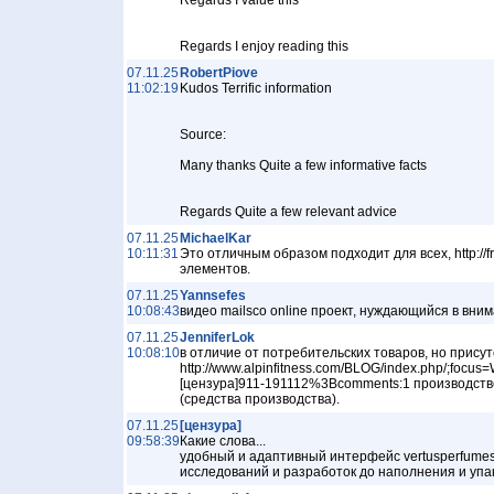
Regards I value this
Regards I enjoy reading this
07.11.25
RobertPiove
11:02:19
Kudos Terrific information
Source:
Many thanks Quite a few informative facts
Regards Quite a few relevant advice
07.11.25
MichaelKar
10:11:31
Это отличным образом подходит для всех, http://fr
элементов.
07.11.25
Yannsefes
10:08:43
видео mailsco online проект, нуждающийся в вни
07.11.25
JenniferLok
10:08:10
в отличие от потребительских товаров, но прису
http://www.alpinfitness.com/BLOG/index.php/;
[цензура]911-191112%3Bcomments:1 производств
(средства производства).
07.11.25
[цензура]
09:58:39
Какие слова...
удобный и адаптивный интерфейс vertusperfumes.
исследований и разработок до наполнения и упа