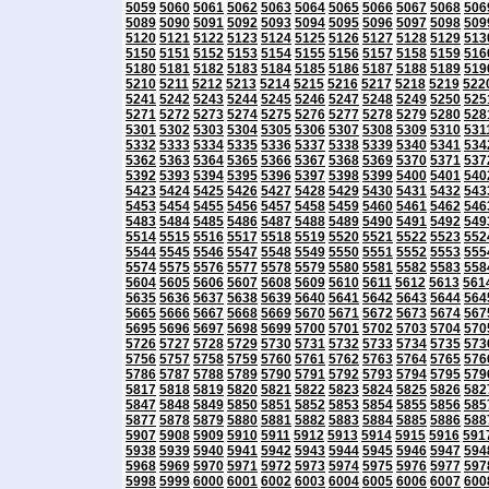
5059
5060
5061
5062
5063
5064
5065
5066
5067
5068
506
5089
5090
5091
5092
5093
5094
5095
5096
5097
5098
509
5120
5121
5122
5123
5124
5125
5126
5127
5128
5129
513
5150
5151
5152
5153
5154
5155
5156
5157
5158
5159
516
5180
5181
5182
5183
5184
5185
5186
5187
5188
5189
519
5210
5211
5212
5213
5214
5215
5216
5217
5218
5219
522
5241
5242
5243
5244
5245
5246
5247
5248
5249
5250
525
5271
5272
5273
5274
5275
5276
5277
5278
5279
5280
528
5301
5302
5303
5304
5305
5306
5307
5308
5309
5310
531
5332
5333
5334
5335
5336
5337
5338
5339
5340
5341
534
5362
5363
5364
5365
5366
5367
5368
5369
5370
5371
537
5392
5393
5394
5395
5396
5397
5398
5399
5400
5401
540
5423
5424
5425
5426
5427
5428
5429
5430
5431
5432
543
5453
5454
5455
5456
5457
5458
5459
5460
5461
5462
546
5483
5484
5485
5486
5487
5488
5489
5490
5491
5492
549
5514
5515
5516
5517
5518
5519
5520
5521
5522
5523
552
5544
5545
5546
5547
5548
5549
5550
5551
5552
5553
555
5574
5575
5576
5577
5578
5579
5580
5581
5582
5583
558
5604
5605
5606
5607
5608
5609
5610
5611
5612
5613
561
5635
5636
5637
5638
5639
5640
5641
5642
5643
5644
564
5665
5666
5667
5668
5669
5670
5671
5672
5673
5674
567
5695
5696
5697
5698
5699
5700
5701
5702
5703
5704
570
5726
5727
5728
5729
5730
5731
5732
5733
5734
5735
573
5756
5757
5758
5759
5760
5761
5762
5763
5764
5765
576
5786
5787
5788
5789
5790
5791
5792
5793
5794
5795
579
5817
5818
5819
5820
5821
5822
5823
5824
5825
5826
582
5847
5848
5849
5850
5851
5852
5853
5854
5855
5856
585
5877
5878
5879
5880
5881
5882
5883
5884
5885
5886
588
5907
5908
5909
5910
5911
5912
5913
5914
5915
5916
591
5938
5939
5940
5941
5942
5943
5944
5945
5946
5947
594
5968
5969
5970
5971
5972
5973
5974
5975
5976
5977
597
5998
5999
6000
6001
6002
6003
6004
6005
6006
6007
600