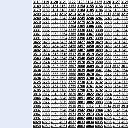
3118
3119
3120
3121
3122
3123
3124
3125
3126
3127
312
3149
3150
3151
3152
3153
3154
3155
3156
3157
3158
315
3179
3180
3181
3182
3183
3184
3185
3186
3187
3188
318
3209
3210
3211
3212
3213
3214
3215
3216
3217
3218
321
3240
3241
3242
3243
3244
3245
3246
3247
3248
3249
325
3270
3271
3272
3273
3274
3275
3276
3277
3278
3279
328
3300
3301
3302
3303
3304
3305
3306
3307
3308
3309
331
3331
3332
3333
3334
3335
3336
3337
3338
3339
3340
334
3361
3362
3363
3364
3365
3366
3367
3368
3369
3370
337
3391
3392
3393
3394
3395
3396
3397
3398
3399
3400
340
3422
3423
3424
3425
3426
3427
3428
3429
3430
3431
343
3452
3453
3454
3455
3456
3457
3458
3459
3460
3461
346
3482
3483
3484
3485
3486
3487
3488
3489
3490
3491
349
3513
3514
3515
3516
3517
3518
3519
3520
3521
3522
352
3543
3544
3545
3546
3547
3548
3549
3550
3551
3552
355
3573
3574
3575
3576
3577
3578
3579
3580
3581
3582
358
3603
3604
3605
3606
3607
3608
3609
3610
3611
3612
361
3634
3635
3636
3637
3638
3639
3640
3641
3642
3643
364
3664
3665
3666
3667
3668
3669
3670
3671
3672
3673
367
3694
3695
3696
3697
3698
3699
3700
3701
3702
3703
370
3725
3726
3727
3728
3729
3730
3731
3732
3733
3734
373
3755
3756
3757
3758
3759
3760
3761
3762
3763
3764
376
3785
3786
3787
3788
3789
3790
3791
3792
3793
3794
379
3816
3817
3818
3819
3820
3821
3822
3823
3824
3825
382
3846
3847
3848
3849
3850
3851
3852
3853
3854
3855
385
3876
3877
3878
3879
3880
3881
3882
3883
3884
3885
388
3906
3907
3908
3909
3910
3911
3912
3913
3914
3915
391
3937
3938
3939
3940
3941
3942
3943
3944
3945
3946
394
3967
3968
3969
3970
3971
3972
3973
3974
3975
3976
397
3997
3998
3999
4000
4001
4002
4003
4004
4005
4006
400
4028
4029
4030
4031
4032
4033
4034
4035
4036
4037
403
4058
4059
4060
4061
4062
4063
4064
4065
4066
4067
406