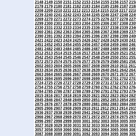
2148
2149
2150
2151
2152
2153
2154
2155
2156
2157
215
2178
2179
2180
2181
2182
2183
2184
2185
2186
2187
218
2208
2209
2210
2211
2212
2213
2214
2215
2216
2217
221
2239
2240
2241
2242
2243
2244
2245
2246
2247
2248
224
2269
2270
2271
2272
2273
2274
2275
2276
2277
2278
227
2299
2300
2301
2302
2303
2304
2305
2306
2307
2308
230
2330
2331
2332
2333
2334
2335
2336
2337
2338
2339
234
2360
2361
2362
2363
2364
2365
2366
2367
2368
2369
237
2390
2391
2392
2393
2394
2395
2396
2397
2398
2399
240
2421
2422
2423
2424
2425
2426
2427
2428
2429
2430
243
2451
2452
2453
2454
2455
2456
2457
2458
2459
2460
246
2481
2482
2483
2484
2485
2486
2487
2488
2489
2490
249
2512
2513
2514
2515
2516
2517
2518
2519
2520
2521
252
2542
2543
2544
2545
2546
2547
2548
2549
2550
2551
255
2572
2573
2574
2575
2576
2577
2578
2579
2580
2581
258
2602
2603
2604
2605
2606
2607
2608
2609
2610
2611
261
2633
2634
2635
2636
2637
2638
2639
2640
2641
2642
264
2663
2664
2665
2666
2667
2668
2669
2670
2671
2672
267
2693
2694
2695
2696
2697
2698
2699
2700
2701
2702
270
2724
2725
2726
2727
2728
2729
2730
2731
2732
2733
273
2754
2755
2756
2757
2758
2759
2760
2761
2762
2763
276
2784
2785
2786
2787
2788
2789
2790
2791
2792
2793
279
2815
2816
2817
2818
2819
2820
2821
2822
2823
2824
282
2845
2846
2847
2848
2849
2850
2851
2852
2853
2854
285
2875
2876
2877
2878
2879
2880
2881
2882
2883
2884
288
2905
2906
2907
2908
2909
2910
2911
2912
2913
2914
291
2936
2937
2938
2939
2940
2941
2942
2943
2944
2945
294
2966
2967
2968
2969
2970
2971
2972
2973
2974
2975
297
2996
2997
2998
2999
3000
3001
3002
3003
3004
3005
300
3027
3028
3029
3030
3031
3032
3033
3034
3035
3036
303
3057
3058
3059
3060
3061
3062
3063
3064
3065
3066
306
3087
3088
3089
3090
3091
3092
3093
3094
3095
3096
309