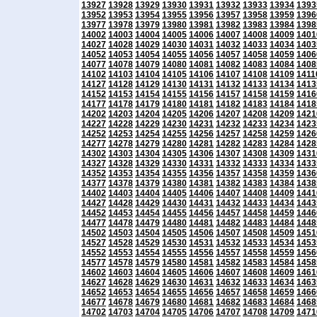
13927
13928
13929
13930
13931
13932
13933
13934
1393
13952
13953
13954
13955
13956
13957
13958
13959
1396
13977
13978
13979
13980
13981
13982
13983
13984
1398
14002
14003
14004
14005
14006
14007
14008
14009
1401
14027
14028
14029
14030
14031
14032
14033
14034
1403
14052
14053
14054
14055
14056
14057
14058
14059
1406
14077
14078
14079
14080
14081
14082
14083
14084
1408
14102
14103
14104
14105
14106
14107
14108
14109
1411
14127
14128
14129
14130
14131
14132
14133
14134
1413
14152
14153
14154
14155
14156
14157
14158
14159
1416
14177
14178
14179
14180
14181
14182
14183
14184
1418
14202
14203
14204
14205
14206
14207
14208
14209
1421
14227
14228
14229
14230
14231
14232
14233
14234
1423
14252
14253
14254
14255
14256
14257
14258
14259
1426
14277
14278
14279
14280
14281
14282
14283
14284
1428
14302
14303
14304
14305
14306
14307
14308
14309
1431
14327
14328
14329
14330
14331
14332
14333
14334
1433
14352
14353
14354
14355
14356
14357
14358
14359
1436
14377
14378
14379
14380
14381
14382
14383
14384
1438
14402
14403
14404
14405
14406
14407
14408
14409
1441
14427
14428
14429
14430
14431
14432
14433
14434
1443
14452
14453
14454
14455
14456
14457
14458
14459
1446
14477
14478
14479
14480
14481
14482
14483
14484
1448
14502
14503
14504
14505
14506
14507
14508
14509
1451
14527
14528
14529
14530
14531
14532
14533
14534
1453
14552
14553
14554
14555
14556
14557
14558
14559
1456
14577
14578
14579
14580
14581
14582
14583
14584
1458
14602
14603
14604
14605
14606
14607
14608
14609
1461
14627
14628
14629
14630
14631
14632
14633
14634
1463
14652
14653
14654
14655
14656
14657
14658
14659
1466
14677
14678
14679
14680
14681
14682
14683
14684
1468
14702
14703
14704
14705
14706
14707
14708
14709
1471