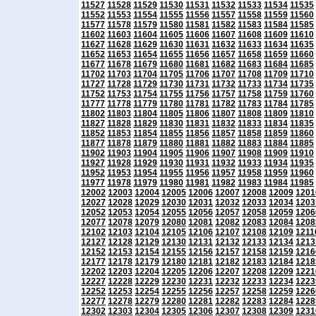
11527
11528
11529
11530
11531
11532
11533
11534
11535
11552
11553
11554
11555
11556
11557
11558
11559
11560
11577
11578
11579
11580
11581
11582
11583
11584
11585
11602
11603
11604
11605
11606
11607
11608
11609
11610
11627
11628
11629
11630
11631
11632
11633
11634
11635
11652
11653
11654
11655
11656
11657
11658
11659
11660
11677
11678
11679
11680
11681
11682
11683
11684
11685
11702
11703
11704
11705
11706
11707
11708
11709
11710
11727
11728
11729
11730
11731
11732
11733
11734
11735
11752
11753
11754
11755
11756
11757
11758
11759
11760
11777
11778
11779
11780
11781
11782
11783
11784
11785
11802
11803
11804
11805
11806
11807
11808
11809
11810
11827
11828
11829
11830
11831
11832
11833
11834
11835
11852
11853
11854
11855
11856
11857
11858
11859
11860
11877
11878
11879
11880
11881
11882
11883
11884
11885
11902
11903
11904
11905
11906
11907
11908
11909
11910
11927
11928
11929
11930
11931
11932
11933
11934
11935
11952
11953
11954
11955
11956
11957
11958
11959
11960
11977
11978
11979
11980
11981
11982
11983
11984
11985
12002
12003
12004
12005
12006
12007
12008
12009
1201
12027
12028
12029
12030
12031
12032
12033
12034
1203
12052
12053
12054
12055
12056
12057
12058
12059
1206
12077
12078
12079
12080
12081
12082
12083
12084
1208
12102
12103
12104
12105
12106
12107
12108
12109
1211
12127
12128
12129
12130
12131
12132
12133
12134
1213
12152
12153
12154
12155
12156
12157
12158
12159
1216
12177
12178
12179
12180
12181
12182
12183
12184
1218
12202
12203
12204
12205
12206
12207
12208
12209
1221
12227
12228
12229
12230
12231
12232
12233
12234
1223
12252
12253
12254
12255
12256
12257
12258
12259
1226
12277
12278
12279
12280
12281
12282
12283
12284
1228
12302
12303
12304
12305
12306
12307
12308
12309
1231