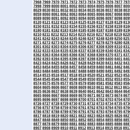
7968
7969
7970
7971
7972
7973
7974
7975
7976
7977
797
7998
7999
8000
8001
8002
8003
8004
8005
8006
8007
800
8029
8030
8031
8032
8033
8034
8035
8036
8037
8038
803
8059
8060
8061
8062
8063
8064
8065
8066
8067
8068
806
8089
8090
8091
8092
8093
8094
8095
8096
8097
8098
809
8120
8121
8122
8123
8124
8125
8126
8127
8128
8129
813
8150
8151
8152
8153
8154
8155
8156
8157
8158
8159
816
8180
8181
8182
8183
8184
8185
8186
8187
8188
8189
819
8210
8211
8212
8213
8214
8215
8216
8217
8218
8219
822
8241
8242
8243
8244
8245
8246
8247
8248
8249
8250
825
8271
8272
8273
8274
8275
8276
8277
8278
8279
8280
828
8301
8302
8303
8304
8305
8306
8307
8308
8309
8310
831
8332
8333
8334
8335
8336
8337
8338
8339
8340
8341
834
8362
8363
8364
8365
8366
8367
8368
8369
8370
8371
837
8392
8393
8394
8395
8396
8397
8398
8399
8400
8401
840
8423
8424
8425
8426
8427
8428
8429
8430
8431
8432
843
8453
8454
8455
8456
8457
8458
8459
8460
8461
8462
846
8483
8484
8485
8486
8487
8488
8489
8490
8491
8492
849
8514
8515
8516
8517
8518
8519
8520
8521
8522
8523
852
8544
8545
8546
8547
8548
8549
8550
8551
8552
8553
855
8574
8575
8576
8577
8578
8579
8580
8581
8582
8583
858
8604
8605
8606
8607
8608
8609
8610
8611
8612
8613
861
8635
8636
8637
8638
8639
8640
8641
8642
8643
8644
864
8665
8666
8667
8668
8669
8670
8671
8672
8673
8674
867
8695
8696
8697
8698
8699
8700
8701
8702
8703
8704
870
8726
8727
8728
8729
8730
8731
8732
8733
8734
8735
873
8756
8757
8758
8759
8760
8761
8762
8763
8764
8765
876
8786
8787
8788
8789
8790
8791
8792
8793
8794
8795
879
8817
8818
8819
8820
8821
8822
8823
8824
8825
8826
882
8847
8848
8849
8850
8851
8852
8853
8854
8855
8856
885
8877
8878
8879
8880
8881
8882
8883
8884
8885
8886
888
8907
8908
8909
8910
8911
8912
8913
8914
8915
8916
891