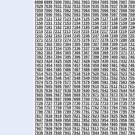
6998
6999
7000
7001
7002
7003
7004
7005
7006
7007
700
7029
7030
7031
7032
7033
7034
7035
7036
7037
7038
703
7059
7060
7061
7062
7063
7064
7065
7066
7067
7068
706
7089
7090
7091
7092
7093
7094
7095
7096
7097
7098
709
7120
7121
7122
7123
7124
7125
7126
7127
7128
7129
713
7150
7151
7152
7153
7154
7155
7156
7157
7158
7159
716
7180
7181
7182
7183
7184
7185
7186
7187
7188
7189
719
7210
7211
7212
7213
7214
7215
7216
7217
7218
7219
722
7241
7242
7243
7244
7245
7246
7247
7248
7249
7250
725
7271
7272
7273
7274
7275
7276
7277
7278
7279
7280
728
7301
7302
7303
7304
7305
7306
7307
7308
7309
7310
731
7332
7333
7334
7335
7336
7337
7338
7339
7340
7341
734
7362
7363
7364
7365
7366
7367
7368
7369
7370
7371
737
7392
7393
7394
7395
7396
7397
7398
7399
7400
7401
740
7423
7424
7425
7426
7427
7428
7429
7430
7431
7432
743
7453
7454
7455
7456
7457
7458
7459
7460
7461
7462
746
7483
7484
7485
7486
7487
7488
7489
7490
7491
7492
749
7514
7515
7516
7517
7518
7519
7520
7521
7522
7523
752
7544
7545
7546
7547
7548
7549
7550
7551
7552
7553
755
7574
7575
7576
7577
7578
7579
7580
7581
7582
7583
758
7604
7605
7606
7607
7608
7609
7610
7611
7612
7613
761
7635
7636
7637
7638
7639
7640
7641
7642
7643
7644
764
7665
7666
7667
7668
7669
7670
7671
7672
7673
7674
767
7695
7696
7697
7698
7699
7700
7701
7702
7703
7704
770
7726
7727
7728
7729
7730
7731
7732
7733
7734
7735
773
7756
7757
7758
7759
7760
7761
7762
7763
7764
7765
776
7786
7787
7788
7789
7790
7791
7792
7793
7794
7795
779
7817
7818
7819
7820
7821
7822
7823
7824
7825
7826
782
7847
7848
7849
7850
7851
7852
7853
7854
7855
7856
785
7877
7878
7879
7880
7881
7882
7883
7884
7885
7886
788
7907
7908
7909
7910
7911
7912
7913
7914
7915
7916
791
7938
7939
7940
7941
7942
7943
7944
7945
7946
7947
794