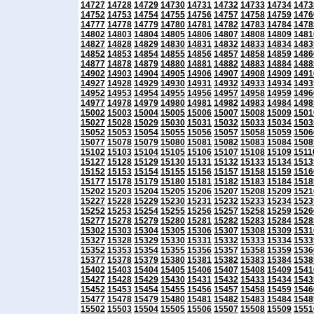
14727
14728
14729
14730
14731
14732
14733
14734
1473
14752
14753
14754
14755
14756
14757
14758
14759
1476
14777
14778
14779
14780
14781
14782
14783
14784
1478
14802
14803
14804
14805
14806
14807
14808
14809
1481
14827
14828
14829
14830
14831
14832
14833
14834
1483
14852
14853
14854
14855
14856
14857
14858
14859
1486
14877
14878
14879
14880
14881
14882
14883
14884
1488
14902
14903
14904
14905
14906
14907
14908
14909
1491
14927
14928
14929
14930
14931
14932
14933
14934
1493
14952
14953
14954
14955
14956
14957
14958
14959
1496
14977
14978
14979
14980
14981
14982
14983
14984
1498
15002
15003
15004
15005
15006
15007
15008
15009
1501
15027
15028
15029
15030
15031
15032
15033
15034
1503
15052
15053
15054
15055
15056
15057
15058
15059
1506
15077
15078
15079
15080
15081
15082
15083
15084
1508
15102
15103
15104
15105
15106
15107
15108
15109
1511
15127
15128
15129
15130
15131
15132
15133
15134
1513
15152
15153
15154
15155
15156
15157
15158
15159
1516
15177
15178
15179
15180
15181
15182
15183
15184
1518
15202
15203
15204
15205
15206
15207
15208
15209
1521
15227
15228
15229
15230
15231
15232
15233
15234
1523
15252
15253
15254
15255
15256
15257
15258
15259
1526
15277
15278
15279
15280
15281
15282
15283
15284
1528
15302
15303
15304
15305
15306
15307
15308
15309
1531
15327
15328
15329
15330
15331
15332
15333
15334
1533
15352
15353
15354
15355
15356
15357
15358
15359
1536
15377
15378
15379
15380
15381
15382
15383
15384
1538
15402
15403
15404
15405
15406
15407
15408
15409
1541
15427
15428
15429
15430
15431
15432
15433
15434
1543
15452
15453
15454
15455
15456
15457
15458
15459
1546
15477
15478
15479
15480
15481
15482
15483
15484
1548
15502
15503
15504
15505
15506
15507
15508
15509
1551