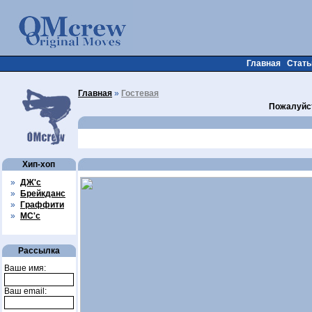
Главная
Стать
Главная
»
Гостевая
Пожалуйст
Хип-хоп
»
ДЖ'с
»
Брейкданс
»
Граффити
»
МС'с
Рассылка
Ваше имя:
Ваш email: