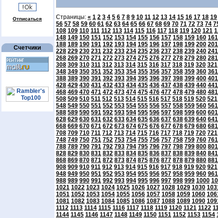
Страницы:
«
1
2
3
4
5
6
7
8
9
10
11
12
13
14
15
16
17
18
19
Отписаться
56
57
58
59
60
61
62
63
64
65
66
67
68
69
70
71
72
73
74
7
108
109
110
111
112
113
114
115
116
117
118
119
120
121
1
148
149
150
151
152
153
154
155
156
157
158
159
160
161
188
189
190
191
192
193
194
195
196
197
198
199
200
201
Счетчики
228
229
230
231
232
233
234
235
236
237
238
239
240
241
268
269
270
271
272
273
274
275
276
277
278
279
280
281
308
309
310
311
312
313
314
315
316
317
318
319
320
321
348
349
350
351
352
353
354
355
356
357
358
359
360
361
388
389
390
391
392
393
394
395
396
397
398
399
400
401
428
429
430
431
432
433
434
435
436
437
438
439
440
441
468
469
470
471
472
473
474
475
476
477
478
479
480
481
508
509
510
511
512
513
514
515
516
517
518
519
520
521
548
549
550
551
552
553
554
555
556
557
558
559
560
561
588
589
590
591
592
593
594
595
596
597
598
599
600
601
628
629
630
631
632
633
634
635
636
637
638
639
640
641
668
669
670
671
672
673
674
675
676
677
678
679
680
681
708
709
710
711
712
713
714
715
716
717
718
719
720
721
748
749
750
751
752
753
754
755
756
757
758
759
760
761
788
789
790
791
792
793
794
795
796
797
798
799
800
801
828
829
830
831
832
833
834
835
836
837
838
839
840
841
868
869
870
871
872
873
874
875
876
877
878
879
880
881
908
909
910
911
912
913
914
915
916
917
918
919
920
921
948
949
950
951
952
953
954
955
956
957
958
959
960
961
988
989
990
991
992
993
994
995
996
997
998
999
1000
10
1021
1022
1023
1024
1025
1026
1027
1028
1029
1030
103
1051
1052
1053
1054
1055
1056
1057
1058
1059
1060
106
1081
1082
1083
1084
1085
1086
1087
1088
1089
1090
109
1112
1113
1114
1115
1116
1117
1118
1119
1120
1121
1122
1
1144
1145
1146
1147
1148
1149
1150
1151
1152
1153
1154