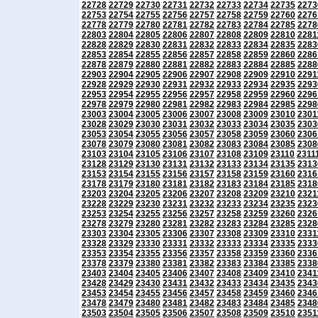
22728
22729
22730
22731
22732
22733
22734
22735
2273
22753
22754
22755
22756
22757
22758
22759
22760
2276
22778
22779
22780
22781
22782
22783
22784
22785
2278
22803
22804
22805
22806
22807
22808
22809
22810
2281
22828
22829
22830
22831
22832
22833
22834
22835
2283
22853
22854
22855
22856
22857
22858
22859
22860
2286
22878
22879
22880
22881
22882
22883
22884
22885
2288
22903
22904
22905
22906
22907
22908
22909
22910
2291
22928
22929
22930
22931
22932
22933
22934
22935
2293
22953
22954
22955
22956
22957
22958
22959
22960
2296
22978
22979
22980
22981
22982
22983
22984
22985
2298
23003
23004
23005
23006
23007
23008
23009
23010
2301
23028
23029
23030
23031
23032
23033
23034
23035
2303
23053
23054
23055
23056
23057
23058
23059
23060
2306
23078
23079
23080
23081
23082
23083
23084
23085
2308
23103
23104
23105
23106
23107
23108
23109
23110
2311
23128
23129
23130
23131
23132
23133
23134
23135
2313
23153
23154
23155
23156
23157
23158
23159
23160
2316
23178
23179
23180
23181
23182
23183
23184
23185
2318
23203
23204
23205
23206
23207
23208
23209
23210
2321
23228
23229
23230
23231
23232
23233
23234
23235
2323
23253
23254
23255
23256
23257
23258
23259
23260
2326
23278
23279
23280
23281
23282
23283
23284
23285
2328
23303
23304
23305
23306
23307
23308
23309
23310
2331
23328
23329
23330
23331
23332
23333
23334
23335
2333
23353
23354
23355
23356
23357
23358
23359
23360
2336
23378
23379
23380
23381
23382
23383
23384
23385
2338
23403
23404
23405
23406
23407
23408
23409
23410
2341
23428
23429
23430
23431
23432
23433
23434
23435
2343
23453
23454
23455
23456
23457
23458
23459
23460
2346
23478
23479
23480
23481
23482
23483
23484
23485
2348
23503
23504
23505
23506
23507
23508
23509
23510
2351