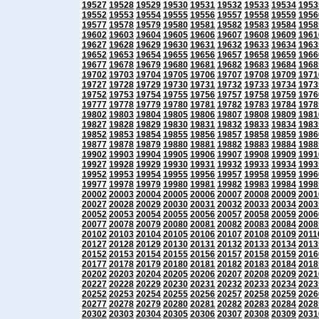
19527
19528
19529
19530
19531
19532
19533
19534
1953
19552
19553
19554
19555
19556
19557
19558
19559
1956
19577
19578
19579
19580
19581
19582
19583
19584
1958
19602
19603
19604
19605
19606
19607
19608
19609
1961
19627
19628
19629
19630
19631
19632
19633
19634
1963
19652
19653
19654
19655
19656
19657
19658
19659
1966
19677
19678
19679
19680
19681
19682
19683
19684
1968
19702
19703
19704
19705
19706
19707
19708
19709
1971
19727
19728
19729
19730
19731
19732
19733
19734
1973
19752
19753
19754
19755
19756
19757
19758
19759
1976
19777
19778
19779
19780
19781
19782
19783
19784
1978
19802
19803
19804
19805
19806
19807
19808
19809
1981
19827
19828
19829
19830
19831
19832
19833
19834
1983
19852
19853
19854
19855
19856
19857
19858
19859
1986
19877
19878
19879
19880
19881
19882
19883
19884
1988
19902
19903
19904
19905
19906
19907
19908
19909
1991
19927
19928
19929
19930
19931
19932
19933
19934
1993
19952
19953
19954
19955
19956
19957
19958
19959
1996
19977
19978
19979
19980
19981
19982
19983
19984
1998
20002
20003
20004
20005
20006
20007
20008
20009
2001
20027
20028
20029
20030
20031
20032
20033
20034
2003
20052
20053
20054
20055
20056
20057
20058
20059
2006
20077
20078
20079
20080
20081
20082
20083
20084
2008
20102
20103
20104
20105
20106
20107
20108
20109
2011
20127
20128
20129
20130
20131
20132
20133
20134
2013
20152
20153
20154
20155
20156
20157
20158
20159
2016
20177
20178
20179
20180
20181
20182
20183
20184
2018
20202
20203
20204
20205
20206
20207
20208
20209
2021
20227
20228
20229
20230
20231
20232
20233
20234
2023
20252
20253
20254
20255
20256
20257
20258
20259
2026
20277
20278
20279
20280
20281
20282
20283
20284
2028
20302
20303
20304
20305
20306
20307
20308
20309
2031