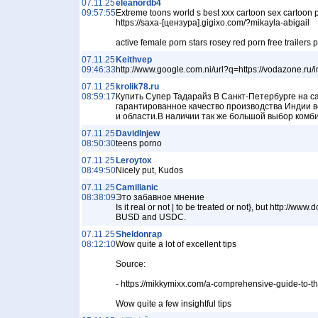
07.11.25
eleanordb4
09:57:55
Extreme toons world s best xxx cartoon sex cartoon 
https://saxa-[цензура].gigixo.com/?mikayla-abigail
active female porn stars rosey red porn free trailers
07.11.25
Keithvep
09:46:33
http://www.google.com.ni/url?q=https://vodazone.r
07.11.25
krolik78.ru
08:59:17
Купить Супер Тадарайз В Санкт-Петербурге на сайте
гарантированное качество производства Индии в
и области.В наличии так же большой выбор ком
07.11.25
DavidInjew
08:50:30
teens porno
07.11.25
Leroytox
08:49:50
Nicely put, Kudos
07.11.25
Camillanic
08:38:09
Это забавное мнение
Is it real or not | to be treated or not}, but http:/
BUSD and USDC.
07.11.25
Sheldonrap
08:12:10
Wow quite a lot of excellent tips
Source:
- https://mikkymixx.com/a-comprehensive-guide-to-th
Wow quite a few insightful tips