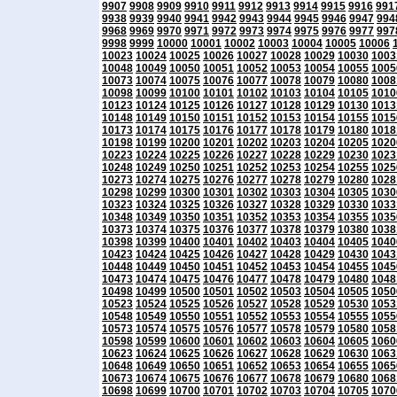
9907
9908
9909
9910
9911
9912
9913
9914
9915
9916
991
9938
9939
9940
9941
9942
9943
9944
9945
9946
9947
994
9968
9969
9970
9971
9972
9973
9974
9975
9976
9977
997
9998
9999
10000
10001
10002
10003
10004
10005
10006
10023
10024
10025
10026
10027
10028
10029
10030
1003
10048
10049
10050
10051
10052
10053
10054
10055
1005
10073
10074
10075
10076
10077
10078
10079
10080
1008
10098
10099
10100
10101
10102
10103
10104
10105
1010
10123
10124
10125
10126
10127
10128
10129
10130
1013
10148
10149
10150
10151
10152
10153
10154
10155
1015
10173
10174
10175
10176
10177
10178
10179
10180
1018
10198
10199
10200
10201
10202
10203
10204
10205
1020
10223
10224
10225
10226
10227
10228
10229
10230
1023
10248
10249
10250
10251
10252
10253
10254
10255
1025
10273
10274
10275
10276
10277
10278
10279
10280
1028
10298
10299
10300
10301
10302
10303
10304
10305
1030
10323
10324
10325
10326
10327
10328
10329
10330
1033
10348
10349
10350
10351
10352
10353
10354
10355
1035
10373
10374
10375
10376
10377
10378
10379
10380
1038
10398
10399
10400
10401
10402
10403
10404
10405
1040
10423
10424
10425
10426
10427
10428
10429
10430
1043
10448
10449
10450
10451
10452
10453
10454
10455
1045
10473
10474
10475
10476
10477
10478
10479
10480
1048
10498
10499
10500
10501
10502
10503
10504
10505
1050
10523
10524
10525
10526
10527
10528
10529
10530
1053
10548
10549
10550
10551
10552
10553
10554
10555
1055
10573
10574
10575
10576
10577
10578
10579
10580
1058
10598
10599
10600
10601
10602
10603
10604
10605
1060
10623
10624
10625
10626
10627
10628
10629
10630
1063
10648
10649
10650
10651
10652
10653
10654
10655
1065
10673
10674
10675
10676
10677
10678
10679
10680
1068
10698
10699
10700
10701
10702
10703
10704
10705
1070