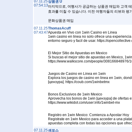
07.11.25
상품권 Ǜ
07:54:13
마지막으로, 여행사가 공급하는 상품권 매입와 고객 테스
효과를 미칠 수 있습니다. 이전 여행자들의 리뷰와 평
문화상품권 매입
07.11.25
ThomasAcuff
07:43:47
Apuesta en Vivo con 1win Casino en Linea
1win casino en linea no solo ofrece una experiencia 
entorno seguro y facil de usar. https://opencollecti
El Mejor Sitio de Apuestas en Mexico
Si buscas el mejor sitio de apuestas en Mexico, 1wi
https://www.walkscore.com/people/308166848976/1
Juegos de Casino en Linea en 1win
Explora los juegos de casino en linea en 1win, don
[цензура]. https://coub.com/1winbetmx
Bonos Exclusivos de 1win Mexico
Aprovecha los bonos de 1win [цензура] de ofertas ex
https://www.wikidot.com/user:info/1winbet-mx
Registro en 1win Mexico: Comienza a Apostar Hoy
Registrate en 1win Mexico para acceder a una plataf
apuestas completa con todas las opciones que ofrec
07.11.25
센포스