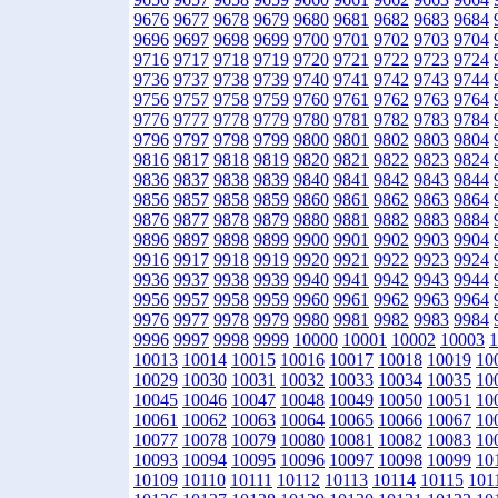
9676
9677
9678
9679
9680
9681
9682
9683
9684
9696
9697
9698
9699
9700
9701
9702
9703
9704
9716
9717
9718
9719
9720
9721
9722
9723
9724
9736
9737
9738
9739
9740
9741
9742
9743
9744
9756
9757
9758
9759
9760
9761
9762
9763
9764
9776
9777
9778
9779
9780
9781
9782
9783
9784
9796
9797
9798
9799
9800
9801
9802
9803
9804
9816
9817
9818
9819
9820
9821
9822
9823
9824
9836
9837
9838
9839
9840
9841
9842
9843
9844
9856
9857
9858
9859
9860
9861
9862
9863
9864
9876
9877
9878
9879
9880
9881
9882
9883
9884
9896
9897
9898
9899
9900
9901
9902
9903
9904
9916
9917
9918
9919
9920
9921
9922
9923
9924
9936
9937
9938
9939
9940
9941
9942
9943
9944
9956
9957
9958
9959
9960
9961
9962
9963
9964
9976
9977
9978
9979
9980
9981
9982
9983
9984
9996
9997
9998
9999
10000
10001
10002
10003
1
10013
10014
10015
10016
10017
10018
10019
10
10029
10030
10031
10032
10033
10034
10035
10
10045
10046
10047
10048
10049
10050
10051
10
10061
10062
10063
10064
10065
10066
10067
10
10077
10078
10079
10080
10081
10082
10083
10
10093
10094
10095
10096
10097
10098
10099
10
10109
10110
10111
10112
10113
10114
10115
101