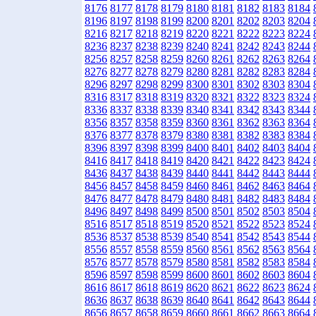
8176
8177
8178
8179
8180
8181
8182
8183
8184
8196
8197
8198
8199
8200
8201
8202
8203
8204
8216
8217
8218
8219
8220
8221
8222
8223
8224
8236
8237
8238
8239
8240
8241
8242
8243
8244
8256
8257
8258
8259
8260
8261
8262
8263
8264
8276
8277
8278
8279
8280
8281
8282
8283
8284
8296
8297
8298
8299
8300
8301
8302
8303
8304
8316
8317
8318
8319
8320
8321
8322
8323
8324
8336
8337
8338
8339
8340
8341
8342
8343
8344
8356
8357
8358
8359
8360
8361
8362
8363
8364
8376
8377
8378
8379
8380
8381
8382
8383
8384
8396
8397
8398
8399
8400
8401
8402
8403
8404
8416
8417
8418
8419
8420
8421
8422
8423
8424
8436
8437
8438
8439
8440
8441
8442
8443
8444
8456
8457
8458
8459
8460
8461
8462
8463
8464
8476
8477
8478
8479
8480
8481
8482
8483
8484
8496
8497
8498
8499
8500
8501
8502
8503
8504
8516
8517
8518
8519
8520
8521
8522
8523
8524
8536
8537
8538
8539
8540
8541
8542
8543
8544
8556
8557
8558
8559
8560
8561
8562
8563
8564
8576
8577
8578
8579
8580
8581
8582
8583
8584
8596
8597
8598
8599
8600
8601
8602
8603
8604
8616
8617
8618
8619
8620
8621
8622
8623
8624
8636
8637
8638
8639
8640
8641
8642
8643
8644
8656
8657
8658
8659
8660
8661
8662
8663
8664