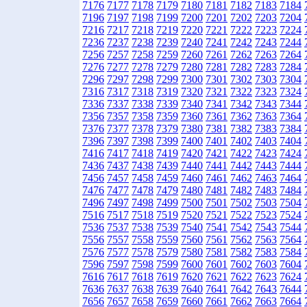
7176
7177
7178
7179
7180
7181
7182
7183
7184
7196
7197
7198
7199
7200
7201
7202
7203
7204
7216
7217
7218
7219
7220
7221
7222
7223
7224
7236
7237
7238
7239
7240
7241
7242
7243
7244
7256
7257
7258
7259
7260
7261
7262
7263
7264
7276
7277
7278
7279
7280
7281
7282
7283
7284
7296
7297
7298
7299
7300
7301
7302
7303
7304
7316
7317
7318
7319
7320
7321
7322
7323
7324
7336
7337
7338
7339
7340
7341
7342
7343
7344
7356
7357
7358
7359
7360
7361
7362
7363
7364
7376
7377
7378
7379
7380
7381
7382
7383
7384
7396
7397
7398
7399
7400
7401
7402
7403
7404
7416
7417
7418
7419
7420
7421
7422
7423
7424
7436
7437
7438
7439
7440
7441
7442
7443
7444
7456
7457
7458
7459
7460
7461
7462
7463
7464
7476
7477
7478
7479
7480
7481
7482
7483
7484
7496
7497
7498
7499
7500
7501
7502
7503
7504
7516
7517
7518
7519
7520
7521
7522
7523
7524
7536
7537
7538
7539
7540
7541
7542
7543
7544
7556
7557
7558
7559
7560
7561
7562
7563
7564
7576
7577
7578
7579
7580
7581
7582
7583
7584
7596
7597
7598
7599
7600
7601
7602
7603
7604
7616
7617
7618
7619
7620
7621
7622
7623
7624
7636
7637
7638
7639
7640
7641
7642
7643
7644
7656
7657
7658
7659
7660
7661
7662
7663
7664