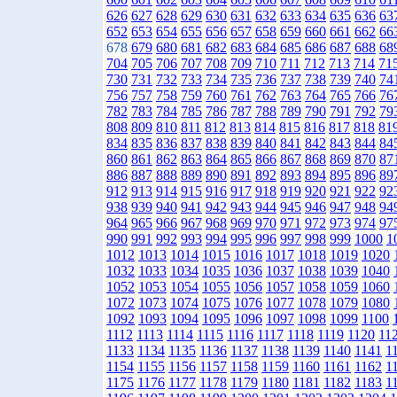
626
627
628
629
630
631
632
633
634
635
636
63
652
653
654
655
656
657
658
659
660
661
662
66
678
679
680
681
682
683
684
685
686
687
688
68
704
705
706
707
708
709
710
711
712
713
714
71
730
731
732
733
734
735
736
737
738
739
740
74
756
757
758
759
760
761
762
763
764
765
766
76
782
783
784
785
786
787
788
789
790
791
792
79
808
809
810
811
812
813
814
815
816
817
818
81
834
835
836
837
838
839
840
841
842
843
844
84
860
861
862
863
864
865
866
867
868
869
870
87
886
887
888
889
890
891
892
893
894
895
896
89
912
913
914
915
916
917
918
919
920
921
922
92
938
939
940
941
942
943
944
945
946
947
948
94
964
965
966
967
968
969
970
971
972
973
974
97
990
991
992
993
994
995
996
997
998
999
1000
1
1012
1013
1014
1015
1016
1017
1018
1019
1020
1032
1033
1034
1035
1036
1037
1038
1039
1040
1052
1053
1054
1055
1056
1057
1058
1059
1060
1072
1073
1074
1075
1076
1077
1078
1079
1080
1092
1093
1094
1095
1096
1097
1098
1099
1100
1112
1113
1114
1115
1116
1117
1118
1119
1120
11
1133
1134
1135
1136
1137
1138
1139
1140
1141
1
1154
1155
1156
1157
1158
1159
1160
1161
1162
1
1175
1176
1177
1178
1179
1180
1181
1182
1183
1