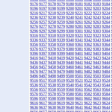
9176
9177
9178
9179
9180
9181
9182
9183
9184
9196
9197
9198
9199
9200
9201
9202
9203
9204
9216
9217
9218
9219
9220
9221
9222
9223
9224
9236
9237
9238
9239
9240
9241
9242
9243
9244
9256
9257
9258
9259
9260
9261
9262
9263
9264
9276
9277
9278
9279
9280
9281
9282
9283
9284
9296
9297
9298
9299
9300
9301
9302
9303
9304
9316
9317
9318
9319
9320
9321
9322
9323
9324
9336
9337
9338
9339
9340
9341
9342
9343
9344
9356
9357
9358
9359
9360
9361
9362
9363
9364
9376
9377
9378
9379
9380
9381
9382
9383
9384
9396
9397
9398
9399
9400
9401
9402
9403
9404
9416
9417
9418
9419
9420
9421
9422
9423
9424
9436
9437
9438
9439
9440
9441
9442
9443
9444
9456
9457
9458
9459
9460
9461
9462
9463
9464
9476
9477
9478
9479
9480
9481
9482
9483
9484
9496
9497
9498
9499
9500
9501
9502
9503
9504
9516
9517
9518
9519
9520
9521
9522
9523
9524
9536
9537
9538
9539
9540
9541
9542
9543
9544
9556
9557
9558
9559
9560
9561
9562
9563
9564
9576
9577
9578
9579
9580
9581
9582
9583
9584
9596
9597
9598
9599
9600
9601
9602
9603
9604
9616
9617
9618
9619
9620
9621
9622
9623
9624
9636
9637
9638
9639
9640
9641
9642
9643
9644
9656
9657
9658
9659
9660
9661
9662
9663
9664