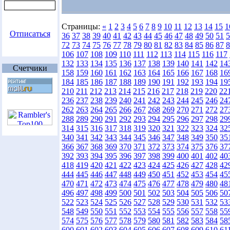
Страницы:
«
1
2
3
4
5
6
7
8
9
10
11
12
13
14
15
1
Отписаться
36
37
38
39
40
41
42
43
44
45
46
47
48
49
50
51
5
72
73
74
75
76
77
78
79
80
81
82
83
84
85
86
87
8
106
107
108
109
110
111
112
113
114
115
116
117
132
133
134
135
136
137
138
139
140
141
142
14
Счетчики
158
159
160
161
162
163
164
165
166
167
168
16
184
185
186
187
188
189
190
191
192
193
194
19
210
211
212
213
214
215
216
217
218
219
220
22
236
237
238
239
240
241
242
243
244
245
246
24
262
263
264
265
266
267
268
269
270
271
272
27
288
289
290
291
292
293
294
295
296
297
298
29
314
315
316
317
318
319
320
321
322
323
324
32
340
341
342
343
344
345
346
347
348
349
350
35
366
367
368
369
370
371
372
373
374
375
376
37
392
393
394
395
396
397
398
399
400
401
402
40
418
419
420
421
422
423
424
425
426
427
428
42
444
445
446
447
448
449
450
451
452
453
454
45
470
471
472
473
474
475
476
477
478
479
480
48
496
497
498
499
500
501
502
503
504
505
506
50
522
523
524
525
526
527
528
529
530
531
532
53
548
549
550
551
552
553
554
555
556
557
558
55
574
575
576
577
578
579
580
581
582
583
584
58
600
601
602
603
604
605
606
607
608
609
610
61