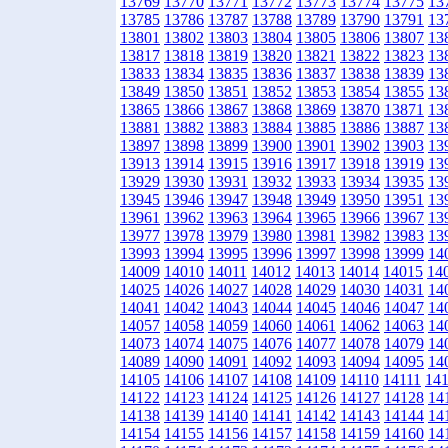
13769
13770
13771
13772
13773
13774
13775
13
13785
13786
13787
13788
13789
13790
13791
13
13801
13802
13803
13804
13805
13806
13807
13
13817
13818
13819
13820
13821
13822
13823
13
13833
13834
13835
13836
13837
13838
13839
13
13849
13850
13851
13852
13853
13854
13855
13
13865
13866
13867
13868
13869
13870
13871
13
13881
13882
13883
13884
13885
13886
13887
13
13897
13898
13899
13900
13901
13902
13903
13
13913
13914
13915
13916
13917
13918
13919
13
13929
13930
13931
13932
13933
13934
13935
13
13945
13946
13947
13948
13949
13950
13951
13
13961
13962
13963
13964
13965
13966
13967
13
13977
13978
13979
13980
13981
13982
13983
13
13993
13994
13995
13996
13997
13998
13999
14
14009
14010
14011
14012
14013
14014
14015
14
14025
14026
14027
14028
14029
14030
14031
14
14041
14042
14043
14044
14045
14046
14047
14
14057
14058
14059
14060
14061
14062
14063
14
14073
14074
14075
14076
14077
14078
14079
14
14089
14090
14091
14092
14093
14094
14095
14
14105
14106
14107
14108
14109
14110
14111
14
14122
14123
14124
14125
14126
14127
14128
14
14138
14139
14140
14141
14142
14143
14144
14
14154
14155
14156
14157
14158
14159
14160
14