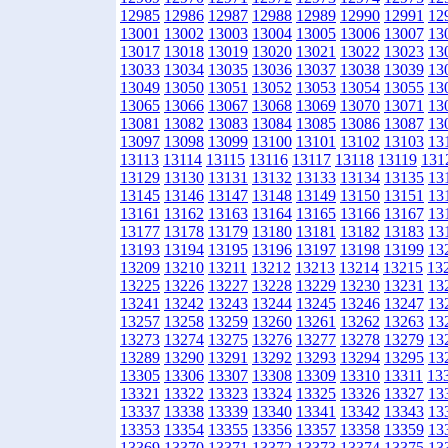
12985
12986
12987
12988
12989
12990
12991
12
13001
13002
13003
13004
13005
13006
13007
13
13017
13018
13019
13020
13021
13022
13023
13
13033
13034
13035
13036
13037
13038
13039
13
13049
13050
13051
13052
13053
13054
13055
13
13065
13066
13067
13068
13069
13070
13071
13
13081
13082
13083
13084
13085
13086
13087
13
13097
13098
13099
13100
13101
13102
13103
13
13113
13114
13115
13116
13117
13118
13119
131
13129
13130
13131
13132
13133
13134
13135
13
13145
13146
13147
13148
13149
13150
13151
13
13161
13162
13163
13164
13165
13166
13167
13
13177
13178
13179
13180
13181
13182
13183
13
13193
13194
13195
13196
13197
13198
13199
13
13209
13210
13211
13212
13213
13214
13215
13
13225
13226
13227
13228
13229
13230
13231
13
13241
13242
13243
13244
13245
13246
13247
13
13257
13258
13259
13260
13261
13262
13263
13
13273
13274
13275
13276
13277
13278
13279
13
13289
13290
13291
13292
13293
13294
13295
13
13305
13306
13307
13308
13309
13310
13311
13
13321
13322
13323
13324
13325
13326
13327
13
13337
13338
13339
13340
13341
13342
13343
13
13353
13354
13355
13356
13357
13358
13359
13
13369
13370
13371
13372
13373
13374
13375
13