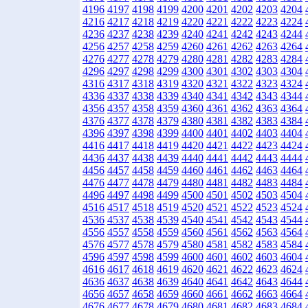
4196
4197
4198
4199
4200
4201
4202
4203
4204
4216
4217
4218
4219
4220
4221
4222
4223
4224
4236
4237
4238
4239
4240
4241
4242
4243
4244
4256
4257
4258
4259
4260
4261
4262
4263
4264
4276
4277
4278
4279
4280
4281
4282
4283
4284
4296
4297
4298
4299
4300
4301
4302
4303
4304
4316
4317
4318
4319
4320
4321
4322
4323
4324
4336
4337
4338
4339
4340
4341
4342
4343
4344
4356
4357
4358
4359
4360
4361
4362
4363
4364
4376
4377
4378
4379
4380
4381
4382
4383
4384
4396
4397
4398
4399
4400
4401
4402
4403
4404
4416
4417
4418
4419
4420
4421
4422
4423
4424
4436
4437
4438
4439
4440
4441
4442
4443
4444
4456
4457
4458
4459
4460
4461
4462
4463
4464
4476
4477
4478
4479
4480
4481
4482
4483
4484
4496
4497
4498
4499
4500
4501
4502
4503
4504
4516
4517
4518
4519
4520
4521
4522
4523
4524
4536
4537
4538
4539
4540
4541
4542
4543
4544
4556
4557
4558
4559
4560
4561
4562
4563
4564
4576
4577
4578
4579
4580
4581
4582
4583
4584
4596
4597
4598
4599
4600
4601
4602
4603
4604
4616
4617
4618
4619
4620
4621
4622
4623
4624
4636
4637
4638
4639
4640
4641
4642
4643
4644
4656
4657
4658
4659
4660
4661
4662
4663
4664
4676
4677
4678
4679
4680
4681
4682
4683
4684