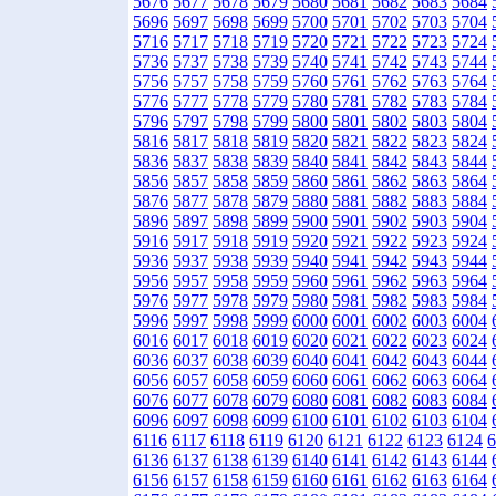
5676
5677
5678
5679
5680
5681
5682
5683
5684
5696
5697
5698
5699
5700
5701
5702
5703
5704
5716
5717
5718
5719
5720
5721
5722
5723
5724
5736
5737
5738
5739
5740
5741
5742
5743
5744
5756
5757
5758
5759
5760
5761
5762
5763
5764
5776
5777
5778
5779
5780
5781
5782
5783
5784
5796
5797
5798
5799
5800
5801
5802
5803
5804
5816
5817
5818
5819
5820
5821
5822
5823
5824
5836
5837
5838
5839
5840
5841
5842
5843
5844
5856
5857
5858
5859
5860
5861
5862
5863
5864
5876
5877
5878
5879
5880
5881
5882
5883
5884
5896
5897
5898
5899
5900
5901
5902
5903
5904
5916
5917
5918
5919
5920
5921
5922
5923
5924
5936
5937
5938
5939
5940
5941
5942
5943
5944
5956
5957
5958
5959
5960
5961
5962
5963
5964
5976
5977
5978
5979
5980
5981
5982
5983
5984
5996
5997
5998
5999
6000
6001
6002
6003
6004
6016
6017
6018
6019
6020
6021
6022
6023
6024
6036
6037
6038
6039
6040
6041
6042
6043
6044
6056
6057
6058
6059
6060
6061
6062
6063
6064
6076
6077
6078
6079
6080
6081
6082
6083
6084
6096
6097
6098
6099
6100
6101
6102
6103
6104
6116
6117
6118
6119
6120
6121
6122
6123
6124
6
6136
6137
6138
6139
6140
6141
6142
6143
6144
6156
6157
6158
6159
6160
6161
6162
6163
6164