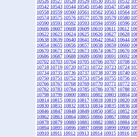
10526
10527
10528
10529
10530
10531
10532
10
10542
10543
10544
10545
10546
10547
10548
10
10558
10559
10560
10561
10562
10563
10564
10
10574
10575
10576
10577
10578
10579
10580
10
10590
10591
10592
10593
10594
10595
10596
10
10606
10607
10608
10609
10610
10611
10612
10
10622
10623
10624
10625
10626
10627
10628
10
10638
10639
10640
10641
10642
10643
10644
10
10654
10655
10656
10657
10658
10659
10660
10
10670
10671
10672
10673
10674
10675
10676
10
10686
10687
10688
10689
10690
10691
10692
10
10702
10703
10704
10705
10706
10707
10708
10
10718
10719
10720
10721
10722
10723
10724
10
10734
10735
10736
10737
10738
10739
10740
10
10750
10751
10752
10753
10754
10755
10756
10
10766
10767
10768
10769
10770
10771
10772
10
10782
10783
10784
10785
10786
10787
10788
10
10798
10799
10800
10801
10802
10803
10804
10
10814
10815
10816
10817
10818
10819
10820
10
10830
10831
10832
10833
10834
10835
10836
10
10846
10847
10848
10849
10850
10851
10852
10
10862
10863
10864
10865
10866
10867
10868
10
10878
10879
10880
10881
10882
10883
10884
10
10894
10895
10896
10897
10898
10899
10900
10
10910
10911
10912
10913
10914
10915
10916
10