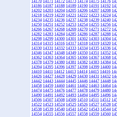
14170
14171
14172
14173
14174
14175
14176
14
14186
14187
14188
14189
14190
14191
14192
14
14202
14203
14204
14205
14206
14207
14208
14
14218
14219
14220
14221
14222
14223
14224
14
14234
14235
14236
14237
14238
14239
14240
14
14250
14251
14252
14253
14254
14255
14256
14
14266
14267
14268
14269
14270
14271
14272
14
14282
14283
14284
14285
14286
14287
14288
14
14298
14299
14300
14301
14302
14303
14304
14
14314
14315
14316
14317
14318
14319
14320
14
14330
14331
14332
14333
14334
14335
14336
14
14346
14347
14348
14349
14350
14351
14352
14
14362
14363
14364
14365
14366
14367
14368
14
14378
14379
14380
14381
14382
14383
14384
14
14394
14395
14396
14397
14398
14399
14400
14
14410
14411
14412
14413
14414
14415
14416
14
14426
14427
14428
14429
14430
14431
14432
14
14442
14443
14444
14445
14446
14447
14448
14
14458
14459
14460
14461
14462
14463
14464
14
14474
14475
14476
14477
14478
14479
14480
14
14490
14491
14492
14493
14494
14495
14496
14
14506
14507
14508
14509
14510
14511
14512
14
14522
14523
14524
14525
14526
14527
14528
14
14538
14539
14540
14541
14542
14543
14544
14
14554
14555
14556
14557
14558
14559
14560
14