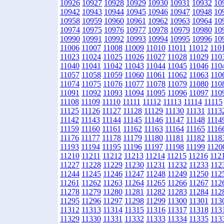
10926
10927
10928
10929
10930
10931
10932
10
10942
10943
10944
10945
10946
10947
10948
10
10958
10959
10960
10961
10962
10963
10964
10
10974
10975
10976
10977
10978
10979
10980
10
10990
10991
10992
10993
10994
10995
10996
10
11006
11007
11008
11009
11010
11011
11012
110
11023
11024
11025
11026
11027
11028
11029
110
11040
11041
11042
11043
11044
11045
11046
110
11057
11058
11059
11060
11061
11062
11063
110
11074
11075
11076
11077
11078
11079
11080
110
11091
11092
11093
11094
11095
11096
11097
110
11108
11109
11110
11111
11112
11113
11114
11115
11125
11126
11127
11128
11129
11130
11131
1113
11142
11143
11144
11145
11146
11147
11148
1114
11159
11160
11161
11162
11163
11164
11165
1116
11176
11177
11178
11179
11180
11181
11182
1118
11193
11194
11195
11196
11197
11198
11199
1120
11210
11211
11212
11213
11214
11215
11216
112
11227
11228
11229
11230
11231
11232
11233
112
11244
11245
11246
11247
11248
11249
11250
112
11261
11262
11263
11264
11265
11266
11267
112
11278
11279
11280
11281
11282
11283
11284
112
11295
11296
11297
11298
11299
11300
11301
113
11312
11313
11314
11315
11316
11317
11318
113
11329
11330
11331
11332
11333
11334
11335
113