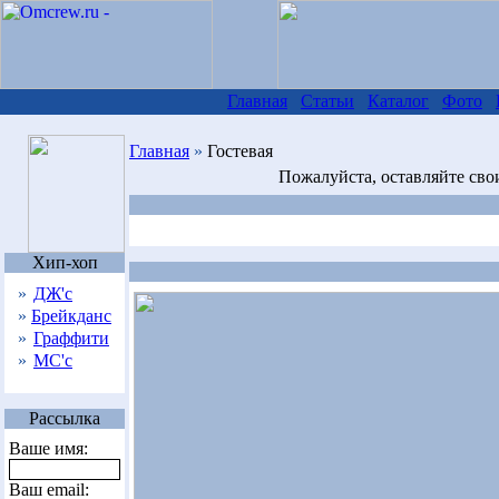
Главная
Статьи
Каталог
Фото
Главная
»
Гостевая
Пожалуйста, оставляйте сво
Хип-хоп
»
ДЖ'с
»
Брейкданс
»
Граффити
»
МС'с
Рассылка
Ваше имя:
Ваш email: