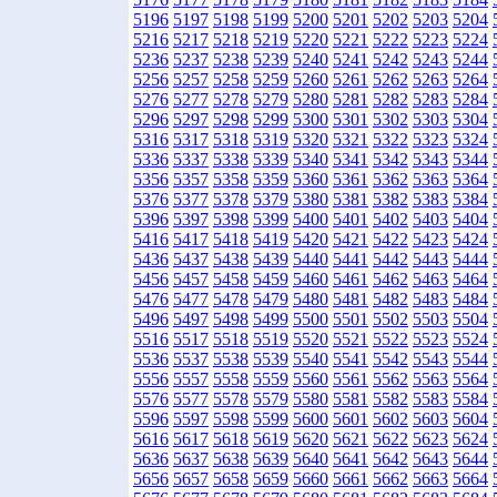
5196
5197
5198
5199
5200
5201
5202
5203
5204
5216
5217
5218
5219
5220
5221
5222
5223
5224
5236
5237
5238
5239
5240
5241
5242
5243
5244
5256
5257
5258
5259
5260
5261
5262
5263
5264
5276
5277
5278
5279
5280
5281
5282
5283
5284
5296
5297
5298
5299
5300
5301
5302
5303
5304
5316
5317
5318
5319
5320
5321
5322
5323
5324
5336
5337
5338
5339
5340
5341
5342
5343
5344
5356
5357
5358
5359
5360
5361
5362
5363
5364
5376
5377
5378
5379
5380
5381
5382
5383
5384
5396
5397
5398
5399
5400
5401
5402
5403
5404
5416
5417
5418
5419
5420
5421
5422
5423
5424
5436
5437
5438
5439
5440
5441
5442
5443
5444
5456
5457
5458
5459
5460
5461
5462
5463
5464
5476
5477
5478
5479
5480
5481
5482
5483
5484
5496
5497
5498
5499
5500
5501
5502
5503
5504
5516
5517
5518
5519
5520
5521
5522
5523
5524
5536
5537
5538
5539
5540
5541
5542
5543
5544
5556
5557
5558
5559
5560
5561
5562
5563
5564
5576
5577
5578
5579
5580
5581
5582
5583
5584
5596
5597
5598
5599
5600
5601
5602
5603
5604
5616
5617
5618
5619
5620
5621
5622
5623
5624
5636
5637
5638
5639
5640
5641
5642
5643
5644
5656
5657
5658
5659
5660
5661
5662
5663
5664