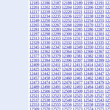
12185
12186
12187
12188
12189
12190
12191
12
12201
12202
12203
12204
12205
12206
12207
12
12217
12218
12219
12220
12221
12222
12223
12
12233
12234
12235
12236
12237
12238
12239
12
12249
12250
12251
12252
12253
12254
12255
12
12265
12266
12267
12268
12269
12270
12271
12
12281
12282
12283
12284
12285
12286
12287
12
12297
12298
12299
12300
12301
12302
12303
12
12313
12314
12315
12316
12317
12318
12319
12
12329
12330
12331
12332
12333
12334
12335
12
12345
12346
12347
12348
12349
12350
12351
12
12361
12362
12363
12364
12365
12366
12367
12
12377
12378
12379
12380
12381
12382
12383
12
12393
12394
12395
12396
12397
12398
12399
12
12409
12410
12411
12412
12413
12414
12415
12
12425
12426
12427
12428
12429
12430
12431
12
12441
12442
12443
12444
12445
12446
12447
12
12457
12458
12459
12460
12461
12462
12463
12
12473
12474
12475
12476
12477
12478
12479
12
12489
12490
12491
12492
12493
12494
12495
12
12505
12506
12507
12508
12509
12510
12511
12
12521
12522
12523
12524
12525
12526
12527
12
12537
12538
12539
12540
12541
12542
12543
12
12553
12554
12555
12556
12557
12558
12559
12
12569
12570
12571
12572
12573
12574
12575
12