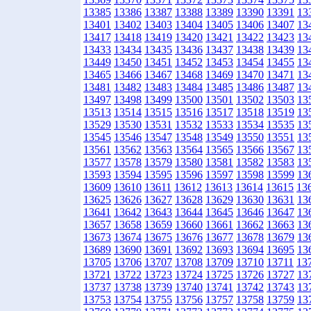
13385
13386
13387
13388
13389
13390
13391
13
13401
13402
13403
13404
13405
13406
13407
13
13417
13418
13419
13420
13421
13422
13423
13
13433
13434
13435
13436
13437
13438
13439
13
13449
13450
13451
13452
13453
13454
13455
13
13465
13466
13467
13468
13469
13470
13471
13
13481
13482
13483
13484
13485
13486
13487
13
13497
13498
13499
13500
13501
13502
13503
13
13513
13514
13515
13516
13517
13518
13519
13
13529
13530
13531
13532
13533
13534
13535
13
13545
13546
13547
13548
13549
13550
13551
13
13561
13562
13563
13564
13565
13566
13567
13
13577
13578
13579
13580
13581
13582
13583
13
13593
13594
13595
13596
13597
13598
13599
13
13609
13610
13611
13612
13613
13614
13615
13
13625
13626
13627
13628
13629
13630
13631
13
13641
13642
13643
13644
13645
13646
13647
13
13657
13658
13659
13660
13661
13662
13663
13
13673
13674
13675
13676
13677
13678
13679
13
13689
13690
13691
13692
13693
13694
13695
13
13705
13706
13707
13708
13709
13710
13711
13
13721
13722
13723
13724
13725
13726
13727
13
13737
13738
13739
13740
13741
13742
13743
13
13753
13754
13755
13756
13757
13758
13759
13