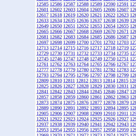
12585
12586
12587
12588
12589
12590
12591
12
12601
12602
12603
12604
12605
12606
12607
12
12617
12618
12619
12620
12621
12622
12623
12
12633
12634
12635
12636
12637
12638
12639
12
12649
12650
12651
12652
12653
12654
12655
12
12665
12666
12667
12668
12669
12670
12671
12
12681
12682
12683
12684
12685
12686
12687
12
12697
12698
12699
12700
12701
12702
12703
12
12713
12714
12715
12716
12717
12718
12719
12
12729
12730
12731
12732
12733
12734
12735
12
12745
12746
12747
12748
12749
12750
12751
12
12761
12762
12763
12764
12765
12766
12767
12
12777
12778
12779
12780
12781
12782
12783
12
12793
12794
12795
12796
12797
12798
12799
12
12809
12810
12811
12812
12813
12814
12815
12
12825
12826
12827
12828
12829
12830
12831
12
12841
12842
12843
12844
12845
12846
12847
12
12857
12858
12859
12860
12861
12862
12863
12
12873
12874
12875
12876
12877
12878
12879
12
12889
12890
12891
12892
12893
12894
12895
12
12905
12906
12907
12908
12909
12910
12911
12
12921
12922
12923
12924
12925
12926
12927
12
12937
12938
12939
12940
12941
12942
12943
12
12953
12954
12955
12956
12957
12958
12959
12
12969
12970
12971
12972
12973
12974
12975
12