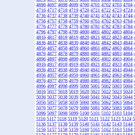
4696
4697
4698
4699
4700
4701
4702
4703
4704
4716
4717
4718
4719
4720
4721
4722
4723
4724
4736
4737
4738
4739
4740
4741
4742
4743
4744
4756
4757
4758
4759
4760
4761
4762
4763
4764
4776
4777
4778
4779
4780
4781
4782
4783
4784
4796
4797
4798
4799
4800
4801
4802
4803
4804
4816
4817
4818
4819
4820
4821
4822
4823
4824
4836
4837
4838
4839
4840
4841
4842
4843
4844
4856
4857
4858
4859
4860
4861
4862
4863
4864
4876
4877
4878
4879
4880
4881
4882
4883
4884
4896
4897
4898
4899
4900
4901
4902
4903
4904
4916
4917
4918
4919
4920
4921
4922
4923
4924
4936
4937
4938
4939
4940
4941
4942
4943
4944
4956
4957
4958
4959
4960
4961
4962
4963
4964
4976
4977
4978
4979
4980
4981
4982
4983
4984
4996
4997
4998
4999
5000
5001
5002
5003
5004
5016
5017
5018
5019
5020
5021
5022
5023
5024
5036
5037
5038
5039
5040
5041
5042
5043
5044
5056
5057
5058
5059
5060
5061
5062
5063
5064
5076
5077
5078
5079
5080
5081
5082
5083
5084
5096
5097
5098
5099
5100
5101
5102
5103
5104
5116
5117
5118
5119
5120
5121
5122
5123
5124
5
5136
5137
5138
5139
5140
5141
5142
5143
5144
5156
5157
5158
5159
5160
5161
5162
5163
5164
5176
5177
5178
5179
5180
5181
5182
5183
5184