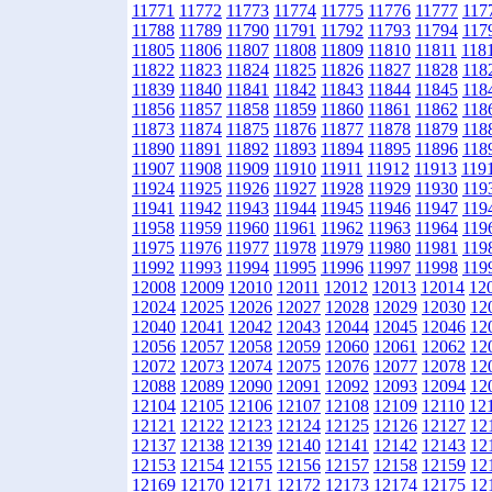
11771
11772
11773
11774
11775
11776
11777
117
11788
11789
11790
11791
11792
11793
11794
117
11805
11806
11807
11808
11809
11810
11811
118
11822
11823
11824
11825
11826
11827
11828
118
11839
11840
11841
11842
11843
11844
11845
118
11856
11857
11858
11859
11860
11861
11862
118
11873
11874
11875
11876
11877
11878
11879
118
11890
11891
11892
11893
11894
11895
11896
118
11907
11908
11909
11910
11911
11912
11913
119
11924
11925
11926
11927
11928
11929
11930
119
11941
11942
11943
11944
11945
11946
11947
119
11958
11959
11960
11961
11962
11963
11964
119
11975
11976
11977
11978
11979
11980
11981
119
11992
11993
11994
11995
11996
11997
11998
119
12008
12009
12010
12011
12012
12013
12014
12
12024
12025
12026
12027
12028
12029
12030
12
12040
12041
12042
12043
12044
12045
12046
12
12056
12057
12058
12059
12060
12061
12062
12
12072
12073
12074
12075
12076
12077
12078
12
12088
12089
12090
12091
12092
12093
12094
12
12104
12105
12106
12107
12108
12109
12110
12
12121
12122
12123
12124
12125
12126
12127
12
12137
12138
12139
12140
12141
12142
12143
12
12153
12154
12155
12156
12157
12158
12159
12
12169
12170
12171
12172
12173
12174
12175
12