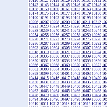
10126
10127
10128
10129
10130
10131
10132
10
10142
10143
10144
10145
10146
10147
10148
10
10158
10159
10160
10161
10162
10163
10164
10
10174
10175
10176
10177
10178
10179
10180
10
10190
10191
10192
10193
10194
10195
10196
10
10206
10207
10208
10209
10210
10211
10212
10
10222
10223
10224
10225
10226
10227
10228
10
10238
10239
10240
10241
10242
10243
10244
10
10254
10255
10256
10257
10258
10259
10260
10
10270
10271
10272
10273
10274
10275
10276
10
10286
10287
10288
10289
10290
10291
10292
10
10302
10303
10304
10305
10306
10307
10308
10
10318
10319
10320
10321
10322
10323
10324
10
10334
10335
10336
10337
10338
10339
10340
10
10350
10351
10352
10353
10354
10355
10356
10
10366
10367
10368
10369
10370
10371
10372
10
10382
10383
10384
10385
10386
10387
10388
10
10398
10399
10400
10401
10402
10403
10404
10
10414
10415
10416
10417
10418
10419
10420
10
10430
10431
10432
10433
10434
10435
10436
10
10446
10447
10448
10449
10450
10451
10452
10
10462
10463
10464
10465
10466
10467
10468
10
10478
10479
10480
10481
10482
10483
10484
10
10494
10495
10496
10497
10498
10499
10500
10
10510
10511
10512
10513
10514
10515
10516
10