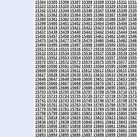
15304
15305
15306
15307
15308
15309
15310
15311
1531
15323
15324
15325
15326
15327
15328
15329
15330
1533
15342
15343
15344
15345
15346
15347
15348
15349
1535
15361
15362
15363
15364
15365
15366
15367
15368
1536
15380
15381
15382
15383
15384
15385
15386
15387
1538
15399
15400
15401
15402
15403
15404
15405
15406
1540
15418
15419
15420
15421
15422
15423
15424
15425
1542
15437
15438
15439
15440
15441
15442
15443
15444
1544
15456
15457
15458
15459
15460
15461
15462
15463
1546
15475
15476
15477
15478
15479
15480
15481
15482
1548
15494
15495
15496
15497
15498
15499
15500
15501
1550
15513
15514
15515
15516
15517
15518
15519
15520
1552
15532
15533
15534
15535
15536
15537
15538
15539
1554
15551
15552
15553
15554
15555
15556
15557
15558
1555
15570
15571
15572
15573
15574
15575
15576
15577
1557
15589
15590
15591
15592
15593
15594
15595
15596
1559
15608
15609
15610
15611
15612
15613
15614
15615
1561
15627
15628
15629
15630
15631
15632
15633
15634
1563
15646
15647
15648
15649
15650
15651
15652
15653
1565
15665
15666
15667
15668
15669
15670
15671
15672
1567
15684
15685
15686
15687
15688
15689
15690
15691
1569
15703
15704
15705
15706
15707
15708
15709
15710
1571
15722
15723
15724
15725
15726
15727
15728
15729
1573
15741
15742
15743
15744
15745
15746
15747
15748
1574
15760
15761
15762
15763
15764
15765
15766
15767
1576
15779
15780
15781
15782
15783
15784
15785
15786
1578
15798
15799
15800
15801
15802
15803
15804
15805
1580
15817
15818
15819
15820
15821
15822
15823
15824
1582
15836
15837
15838
15839
15840
15841
15842
15843
1584
15855
15856
15857
15858
15859
15860
15861
15862
1586
15874
15875
15876
15877
15878
15879
15880
15881
1588
15893
15894
15895
15896
15897
15898
15899
15900
1590