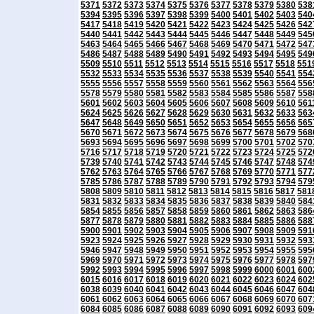
5371
5372
5373
5374
5375
5376
5377
5378
5379
5380
538
5394
5395
5396
5397
5398
5399
5400
5401
5402
5403
540
5417
5418
5419
5420
5421
5422
5423
5424
5425
5426
542
5440
5441
5442
5443
5444
5445
5446
5447
5448
5449
545
5463
5464
5465
5466
5467
5468
5469
5470
5471
5472
547
5486
5487
5488
5489
5490
5491
5492
5493
5494
5495
549
5509
5510
5511
5512
5513
5514
5515
5516
5517
5518
551
5532
5533
5534
5535
5536
5537
5538
5539
5540
5541
554
5555
5556
5557
5558
5559
5560
5561
5562
5563
5564
556
5578
5579
5580
5581
5582
5583
5584
5585
5586
5587
558
5601
5602
5603
5604
5605
5606
5607
5608
5609
5610
561
5624
5625
5626
5627
5628
5629
5630
5631
5632
5633
563
5647
5648
5649
5650
5651
5652
5653
5654
5655
5656
565
5670
5671
5672
5673
5674
5675
5676
5677
5678
5679
568
5693
5694
5695
5696
5697
5698
5699
5700
5701
5702
570
5716
5717
5718
5719
5720
5721
5722
5723
5724
5725
572
5739
5740
5741
5742
5743
5744
5745
5746
5747
5748
574
5762
5763
5764
5765
5766
5767
5768
5769
5770
5771
577
5785
5786
5787
5788
5789
5790
5791
5792
5793
5794
579
5808
5809
5810
5811
5812
5813
5814
5815
5816
5817
581
5831
5832
5833
5834
5835
5836
5837
5838
5839
5840
584
5854
5855
5856
5857
5858
5859
5860
5861
5862
5863
586
5877
5878
5879
5880
5881
5882
5883
5884
5885
5886
588
5900
5901
5902
5903
5904
5905
5906
5907
5908
5909
591
5923
5924
5925
5926
5927
5928
5929
5930
5931
5932
593
5946
5947
5948
5949
5950
5951
5952
5953
5954
5955
595
5969
5970
5971
5972
5973
5974
5975
5976
5977
5978
597
5992
5993
5994
5995
5996
5997
5998
5999
6000
6001
600
6015
6016
6017
6018
6019
6020
6021
6022
6023
6024
602
6038
6039
6040
6041
6042
6043
6044
6045
6046
6047
604
6061
6062
6063
6064
6065
6066
6067
6068
6069
6070
607
6084
6085
6086
6087
6088
6089
6090
6091
6092
6093
609