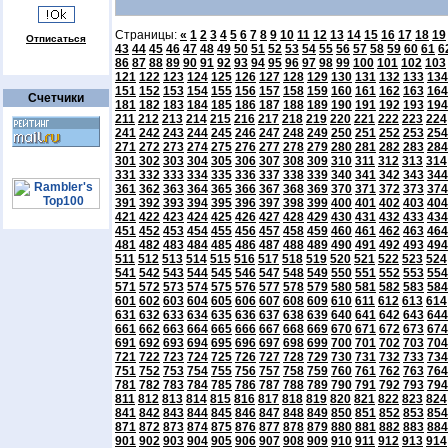
Страницы:
«
1
2
3
4
5
6
7
8
9
10
11
12
13
14
15
16
17
18
19
Отписаться
43
44
45
46
47
48
49
50
51
52
53
54
55
56
57
58
59
60
61
6
86
87
88
89
90
91
92
93
94
95
96
97
98
99
100
101
102
103
121
122
123
124
125
126
127
128
129
130
131
132
133
134
151
152
153
154
155
156
157
158
159
160
161
162
163
164
Счетчики
181
182
183
184
185
186
187
188
189
190
191
192
193
194
211
212
213
214
215
216
217
218
219
220
221
222
223
224
241
242
243
244
245
246
247
248
249
250
251
252
253
254
271
272
273
274
275
276
277
278
279
280
281
282
283
284
301
302
303
304
305
306
307
308
309
310
311
312
313
314
331
332
333
334
335
336
337
338
339
340
341
342
343
344
361
362
363
364
365
366
367
368
369
370
371
372
373
374
391
392
393
394
395
396
397
398
399
400
401
402
403
404
421
422
423
424
425
426
427
428
429
430
431
432
433
434
451
452
453
454
455
456
457
458
459
460
461
462
463
464
481
482
483
484
485
486
487
488
489
490
491
492
493
494
511
512
513
514
515
516
517
518
519
520
521
522
523
524
541
542
543
544
545
546
547
548
549
550
551
552
553
554
571
572
573
574
575
576
577
578
579
580
581
582
583
584
601
602
603
604
605
606
607
608
609
610
611
612
613
614
631
632
633
634
635
636
637
638
639
640
641
642
643
644
661
662
663
664
665
666
667
668
669
670
671
672
673
674
691
692
693
694
695
696
697
698
699
700
701
702
703
704
721
722
723
724
725
726
727
728
729
730
731
732
733
734
751
752
753
754
755
756
757
758
759
760
761
762
763
764
781
782
783
784
785
786
787
788
789
790
791
792
793
794
811
812
813
814
815
816
817
818
819
820
821
822
823
824
841
842
843
844
845
846
847
848
849
850
851
852
853
854
871
872
873
874
875
876
877
878
879
880
881
882
883
884
901
902
903
904
905
906
907
908
909
910
911
912
913
914