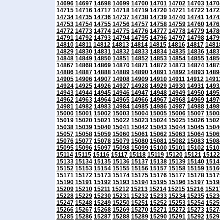
14696
14697
14698
14699
14700
14701
14702
14703
1470
14715
14716
14717
14718
14719
14720
14721
14722
1472
14734
14735
14736
14737
14738
14739
14740
14741
1474
14753
14754
14755
14756
14757
14758
14759
14760
1476
14772
14773
14774
14775
14776
14777
14778
14779
1478
14791
14792
14793
14794
14795
14796
14797
14798
1479
14810
14811
14812
14813
14814
14815
14816
14817
1481
14829
14830
14831
14832
14833
14834
14835
14836
1483
14848
14849
14850
14851
14852
14853
14854
14855
1485
14867
14868
14869
14870
14871
14872
14873
14874
1487
14886
14887
14888
14889
14890
14891
14892
14893
1489
14905
14906
14907
14908
14909
14910
14911
14912
1491
14924
14925
14926
14927
14928
14929
14930
14931
1493
14943
14944
14945
14946
14947
14948
14949
14950
1495
14962
14963
14964
14965
14966
14967
14968
14969
1497
14981
14982
14983
14984
14985
14986
14987
14988
1498
15000
15001
15002
15003
15004
15005
15006
15007
1500
15019
15020
15021
15022
15023
15024
15025
15026
1502
15038
15039
15040
15041
15042
15043
15044
15045
1504
15057
15058
15059
15060
15061
15062
15063
15064
1506
15076
15077
15078
15079
15080
15081
15082
15083
1508
15095
15096
15097
15098
15099
15100
15101
15102
1510
15114
15115
15116
15117
15118
15119
15120
15121
15122
15133
15134
15135
15136
15137
15138
15139
15140
1514
15152
15153
15154
15155
15156
15157
15158
15159
1516
15171
15172
15173
15174
15175
15176
15177
15178
1517
15190
15191
15192
15193
15194
15195
15196
15197
1519
15209
15210
15211
15212
15213
15214
15215
15216
1521
15228
15229
15230
15231
15232
15233
15234
15235
1523
15247
15248
15249
15250
15251
15252
15253
15254
1525
15266
15267
15268
15269
15270
15271
15272
15273
1527
15285
15286
15287
15288
15289
15290
15291
15292
1529