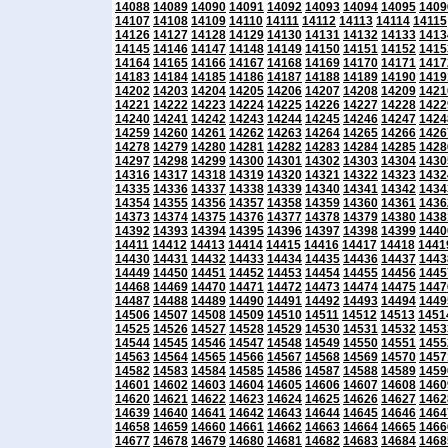
14088
14089
14090
14091
14092
14093
14094
14095
1409
14107
14108
14109
14110
14111
14112
14113
14114
14115
14126
14127
14128
14129
14130
14131
14132
14133
1413
14145
14146
14147
14148
14149
14150
14151
14152
1415
14164
14165
14166
14167
14168
14169
14170
14171
1417
14183
14184
14185
14186
14187
14188
14189
14190
1419
14202
14203
14204
14205
14206
14207
14208
14209
1421
14221
14222
14223
14224
14225
14226
14227
14228
1422
14240
14241
14242
14243
14244
14245
14246
14247
1424
14259
14260
14261
14262
14263
14264
14265
14266
1426
14278
14279
14280
14281
14282
14283
14284
14285
1428
14297
14298
14299
14300
14301
14302
14303
14304
1430
14316
14317
14318
14319
14320
14321
14322
14323
1432
14335
14336
14337
14338
14339
14340
14341
14342
1434
14354
14355
14356
14357
14358
14359
14360
14361
1436
14373
14374
14375
14376
14377
14378
14379
14380
1438
14392
14393
14394
14395
14396
14397
14398
14399
1440
14411
14412
14413
14414
14415
14416
14417
14418
1441
14430
14431
14432
14433
14434
14435
14436
14437
1443
14449
14450
14451
14452
14453
14454
14455
14456
1445
14468
14469
14470
14471
14472
14473
14474
14475
1447
14487
14488
14489
14490
14491
14492
14493
14494
1449
14506
14507
14508
14509
14510
14511
14512
14513
1451
14525
14526
14527
14528
14529
14530
14531
14532
1453
14544
14545
14546
14547
14548
14549
14550
14551
1455
14563
14564
14565
14566
14567
14568
14569
14570
1457
14582
14583
14584
14585
14586
14587
14588
14589
1459
14601
14602
14603
14604
14605
14606
14607
14608
1460
14620
14621
14622
14623
14624
14625
14626
14627
1462
14639
14640
14641
14642
14643
14644
14645
14646
1464
14658
14659
14660
14661
14662
14663
14664
14665
1466
14677
14678
14679
14680
14681
14682
14683
14684
1468