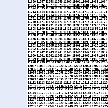
11656
11657
11658
11659
11660
11661
11662
11663
11664
11675
11676
11677
11678
11679
11680
11681
11682
11683
11694
11695
11696
11697
11698
11699
11700
11701
11702
11713
11714
11715
11716
11717
11718
11719
11720
11721
11732
11733
11734
11735
11736
11737
11738
11739
11740
11751
11752
11753
11754
11755
11756
11757
11758
11759
11770
11771
11772
11773
11774
11775
11776
11777
11778
11789
11790
11791
11792
11793
11794
11795
11796
11797
11808
11809
11810
11811
11812
11813
11814
11815
11816
11827
11828
11829
11830
11831
11832
11833
11834
11835
11846
11847
11848
11849
11850
11851
11852
11853
11854
11865
11866
11867
11868
11869
11870
11871
11872
11873
11884
11885
11886
11887
11888
11889
11890
11891
11892
11903
11904
11905
11906
11907
11908
11909
11910
11911
11922
11923
11924
11925
11926
11927
11928
11929
11930
11941
11942
11943
11944
11945
11946
11947
11948
11949
11960
11961
11962
11963
11964
11965
11966
11967
11968
11979
11980
11981
11982
11983
11984
11985
11986
11987
11998
11999
12000
12001
12002
12003
12004
12005
1200
12017
12018
12019
12020
12021
12022
12023
12024
1202
12036
12037
12038
12039
12040
12041
12042
12043
1204
12055
12056
12057
12058
12059
12060
12061
12062
1206
12074
12075
12076
12077
12078
12079
12080
12081
1208
12093
12094
12095
12096
12097
12098
12099
12100
1210
12112
12113
12114
12115
12116
12117
12118
12119
12120
12131
12132
12133
12134
12135
12136
12137
12138
1213
12150
12151
12152
12153
12154
12155
12156
12157
1215
12169
12170
12171
12172
12173
12174
12175
12176
1217
12188
12189
12190
12191
12192
12193
12194
12195
1219
12207
12208
12209
12210
12211
12212
12213
12214
1221
12226
12227
12228
12229
12230
12231
12232
12233
1223
12245
12246
12247
12248
12249
12250
12251
12252
1225