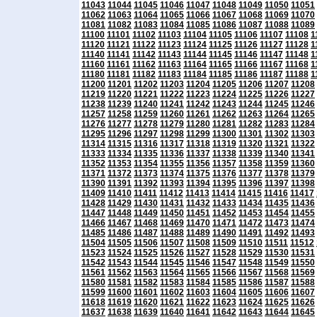
11043
11044
11045
11046
11047
11048
11049
11050
11051
11062
11063
11064
11065
11066
11067
11068
11069
11070
11081
11082
11083
11084
11085
11086
11087
11088
11089
11100
11101
11102
11103
11104
11105
11106
11107
11108
1
11120
11121
11122
11123
11124
11125
11126
11127
11128
1
11140
11141
11142
11143
11144
11145
11146
11147
11148
1
11160
11161
11162
11163
11164
11165
11166
11167
11168
1
11180
11181
11182
11183
11184
11185
11186
11187
11188
1
11200
11201
11202
11203
11204
11205
11206
11207
11208
11219
11220
11221
11222
11223
11224
11225
11226
11227
11238
11239
11240
11241
11242
11243
11244
11245
11246
11257
11258
11259
11260
11261
11262
11263
11264
11265
11276
11277
11278
11279
11280
11281
11282
11283
11284
11295
11296
11297
11298
11299
11300
11301
11302
11303
11314
11315
11316
11317
11318
11319
11320
11321
11322
11333
11334
11335
11336
11337
11338
11339
11340
11341
11352
11353
11354
11355
11356
11357
11358
11359
11360
11371
11372
11373
11374
11375
11376
11377
11378
11379
11390
11391
11392
11393
11394
11395
11396
11397
11398
11409
11410
11411
11412
11413
11414
11415
11416
11417
11428
11429
11430
11431
11432
11433
11434
11435
11436
11447
11448
11449
11450
11451
11452
11453
11454
11455
11466
11467
11468
11469
11470
11471
11472
11473
11474
11485
11486
11487
11488
11489
11490
11491
11492
11493
11504
11505
11506
11507
11508
11509
11510
11511
11512
11523
11524
11525
11526
11527
11528
11529
11530
11531
11542
11543
11544
11545
11546
11547
11548
11549
11550
11561
11562
11563
11564
11565
11566
11567
11568
11569
11580
11581
11582
11583
11584
11585
11586
11587
11588
11599
11600
11601
11602
11603
11604
11605
11606
11607
11618
11619
11620
11621
11622
11623
11624
11625
11626
11637
11638
11639
11640
11641
11642
11643
11644
11645