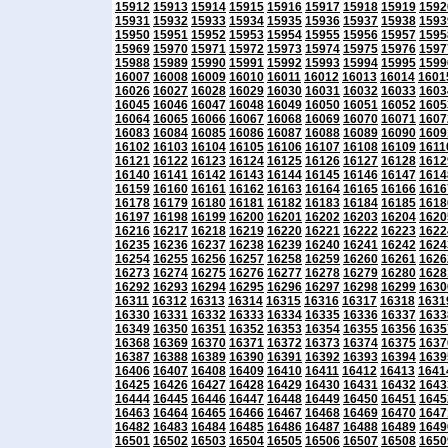
15912
15913
15914
15915
15916
15917
15918
15919
1592
15931
15932
15933
15934
15935
15936
15937
15938
1593
15950
15951
15952
15953
15954
15955
15956
15957
1595
15969
15970
15971
15972
15973
15974
15975
15976
1597
15988
15989
15990
15991
15992
15993
15994
15995
1599
16007
16008
16009
16010
16011
16012
16013
16014
1601
16026
16027
16028
16029
16030
16031
16032
16033
1603
16045
16046
16047
16048
16049
16050
16051
16052
1605
16064
16065
16066
16067
16068
16069
16070
16071
1607
16083
16084
16085
16086
16087
16088
16089
16090
1609
16102
16103
16104
16105
16106
16107
16108
16109
1611
16121
16122
16123
16124
16125
16126
16127
16128
1612
16140
16141
16142
16143
16144
16145
16146
16147
1614
16159
16160
16161
16162
16163
16164
16165
16166
1616
16178
16179
16180
16181
16182
16183
16184
16185
1618
16197
16198
16199
16200
16201
16202
16203
16204
1620
16216
16217
16218
16219
16220
16221
16222
16223
1622
16235
16236
16237
16238
16239
16240
16241
16242
1624
16254
16255
16256
16257
16258
16259
16260
16261
1626
16273
16274
16275
16276
16277
16278
16279
16280
1628
16292
16293
16294
16295
16296
16297
16298
16299
1630
16311
16312
16313
16314
16315
16316
16317
16318
1631
16330
16331
16332
16333
16334
16335
16336
16337
1633
16349
16350
16351
16352
16353
16354
16355
16356
1635
16368
16369
16370
16371
16372
16373
16374
16375
1637
16387
16388
16389
16390
16391
16392
16393
16394
1639
16406
16407
16408
16409
16410
16411
16412
16413
1641
16425
16426
16427
16428
16429
16430
16431
16432
1643
16444
16445
16446
16447
16448
16449
16450
16451
1645
16463
16464
16465
16466
16467
16468
16469
16470
1647
16482
16483
16484
16485
16486
16487
16488
16489
1649
16501
16502
16503
16504
16505
16506
16507
16508
1650