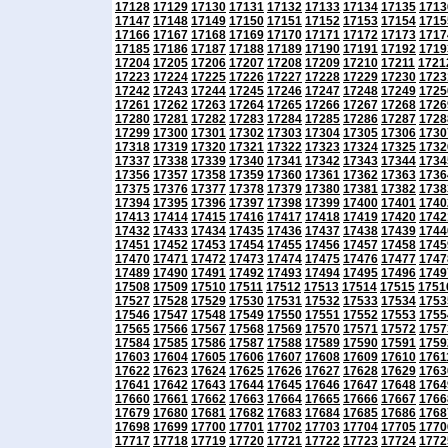
17128
17129
17130
17131
17132
17133
17134
17135
1713
17147
17148
17149
17150
17151
17152
17153
17154
1715
17166
17167
17168
17169
17170
17171
17172
17173
1717
17185
17186
17187
17188
17189
17190
17191
17192
1719
17204
17205
17206
17207
17208
17209
17210
17211
1721
17223
17224
17225
17226
17227
17228
17229
17230
1723
17242
17243
17244
17245
17246
17247
17248
17249
1725
17261
17262
17263
17264
17265
17266
17267
17268
1726
17280
17281
17282
17283
17284
17285
17286
17287
1728
17299
17300
17301
17302
17303
17304
17305
17306
1730
17318
17319
17320
17321
17322
17323
17324
17325
1732
17337
17338
17339
17340
17341
17342
17343
17344
1734
17356
17357
17358
17359
17360
17361
17362
17363
1736
17375
17376
17377
17378
17379
17380
17381
17382
1738
17394
17395
17396
17397
17398
17399
17400
17401
1740
17413
17414
17415
17416
17417
17418
17419
17420
1742
17432
17433
17434
17435
17436
17437
17438
17439
1744
17451
17452
17453
17454
17455
17456
17457
17458
1745
17470
17471
17472
17473
17474
17475
17476
17477
1747
17489
17490
17491
17492
17493
17494
17495
17496
1749
17508
17509
17510
17511
17512
17513
17514
17515
1751
17527
17528
17529
17530
17531
17532
17533
17534
1753
17546
17547
17548
17549
17550
17551
17552
17553
1755
17565
17566
17567
17568
17569
17570
17571
17572
1757
17584
17585
17586
17587
17588
17589
17590
17591
1759
17603
17604
17605
17606
17607
17608
17609
17610
1761
17622
17623
17624
17625
17626
17627
17628
17629
1763
17641
17642
17643
17644
17645
17646
17647
17648
1764
17660
17661
17662
17663
17664
17665
17666
17667
1766
17679
17680
17681
17682
17683
17684
17685
17686
1768
17698
17699
17700
17701
17702
17703
17704
17705
1770
17717
17718
17719
17720
17721
17722
17723
17724
1772