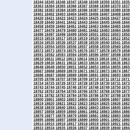
18344
18345
18346
18347
18348
18349
18350
18351
1835
18363
18364
18365
18366
18367
18368
18369
18370
1837
18382
18383
18384
18385
18386
18387
18388
18389
1839
18401
18402
18403
18404
18405
18406
18407
18408
1840
18420
18421
18422
18423
18424
18425
18426
18427
1842
18439
18440
18441
18442
18443
18444
18445
18446
1844
18458
18459
18460
18461
18462
18463
18464
18465
1846
18477
18478
18479
18480
18481
18482
18483
18484
1848
18496
18497
18498
18499
18500
18501
18502
18503
1850
18515
18516
18517
18518
18519
18520
18521
18522
1852
18534
18535
18536
18537
18538
18539
18540
18541
1854
18553
18554
18555
18556
18557
18558
18559
18560
1856
18572
18573
18574
18575
18576
18577
18578
18579
1858
18591
18592
18593
18594
18595
18596
18597
18598
1859
18610
18611
18612
18613
18614
18615
18616
18617
1861
18629
18630
18631
18632
18633
18634
18635
18636
1863
18648
18649
18650
18651
18652
18653
18654
18655
1865
18667
18668
18669
18670
18671
18672
18673
18674
1867
18686
18687
18688
18689
18690
18691
18692
18693
1869
18705
18706
18707
18708
18709
18710
18711
18712
1871
18724
18725
18726
18727
18728
18729
18730
18731
1873
18743
18744
18745
18746
18747
18748
18749
18750
1875
18762
18763
18764
18765
18766
18767
18768
18769
1877
18781
18782
18783
18784
18785
18786
18787
18788
1878
18800
18801
18802
18803
18804
18805
18806
18807
1880
18819
18820
18821
18822
18823
18824
18825
18826
1882
18838
18839
18840
18841
18842
18843
18844
18845
1884
18857
18858
18859
18860
18861
18862
18863
18864
1886
18876
18877
18878
18879
18880
18881
18882
18883
1888
18895
18896
18897
18898
18899
18900
18901
18902
1890
18914
18915
18916
18917
18918
18919
18920
18921
1892
18933
18934
18935
18936
18937
18938
18939
18940
1894