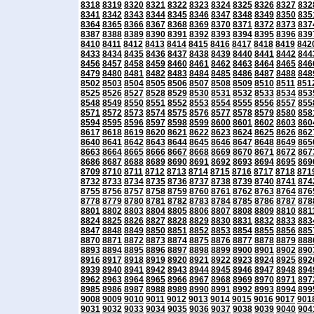
8318
8319
8320
8321
8322
8323
8324
8325
8326
8327
832
8341
8342
8343
8344
8345
8346
8347
8348
8349
8350
835
8364
8365
8366
8367
8368
8369
8370
8371
8372
8373
837
8387
8388
8389
8390
8391
8392
8393
8394
8395
8396
839
8410
8411
8412
8413
8414
8415
8416
8417
8418
8419
842
8433
8434
8435
8436
8437
8438
8439
8440
8441
8442
844
8456
8457
8458
8459
8460
8461
8462
8463
8464
8465
846
8479
8480
8481
8482
8483
8484
8485
8486
8487
8488
848
8502
8503
8504
8505
8506
8507
8508
8509
8510
8511
851
8525
8526
8527
8528
8529
8530
8531
8532
8533
8534
853
8548
8549
8550
8551
8552
8553
8554
8555
8556
8557
855
8571
8572
8573
8574
8575
8576
8577
8578
8579
8580
858
8594
8595
8596
8597
8598
8599
8600
8601
8602
8603
860
8617
8618
8619
8620
8621
8622
8623
8624
8625
8626
862
8640
8641
8642
8643
8644
8645
8646
8647
8648
8649
865
8663
8664
8665
8666
8667
8668
8669
8670
8671
8672
867
8686
8687
8688
8689
8690
8691
8692
8693
8694
8695
869
8709
8710
8711
8712
8713
8714
8715
8716
8717
8718
871
8732
8733
8734
8735
8736
8737
8738
8739
8740
8741
874
8755
8756
8757
8758
8759
8760
8761
8762
8763
8764
876
8778
8779
8780
8781
8782
8783
8784
8785
8786
8787
878
8801
8802
8803
8804
8805
8806
8807
8808
8809
8810
881
8824
8825
8826
8827
8828
8829
8830
8831
8832
8833
883
8847
8848
8849
8850
8851
8852
8853
8854
8855
8856
885
8870
8871
8872
8873
8874
8875
8876
8877
8878
8879
888
8893
8894
8895
8896
8897
8898
8899
8900
8901
8902
890
8916
8917
8918
8919
8920
8921
8922
8923
8924
8925
892
8939
8940
8941
8942
8943
8944
8945
8946
8947
8948
894
8962
8963
8964
8965
8966
8967
8968
8969
8970
8971
897
8985
8986
8987
8988
8989
8990
8991
8992
8993
8994
899
9008
9009
9010
9011
9012
9013
9014
9015
9016
9017
901
9031
9032
9033
9034
9035
9036
9037
9038
9039
9040
904