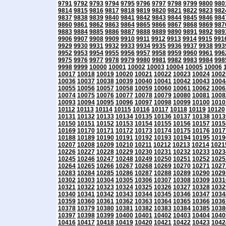
9791
9792
9793
9794
9795
9796
9797
9798
9799
9800
980
9814
9815
9816
9817
9818
9819
9820
9821
9822
9823
982
9837
9838
9839
9840
9841
9842
9843
9844
9845
9846
984
9860
9861
9862
9863
9864
9865
9866
9867
9868
9869
987
9883
9884
9885
9886
9887
9888
9889
9890
9891
9892
989
9906
9907
9908
9909
9910
9911
9912
9913
9914
9915
991
9929
9930
9931
9932
9933
9934
9935
9936
9937
9938
993
9952
9953
9954
9955
9956
9957
9958
9959
9960
9961
996
9975
9976
9977
9978
9979
9980
9981
9982
9983
9984
998
9998
9999
10000
10001
10002
10003
10004
10005
10006
10017
10018
10019
10020
10021
10022
10023
10024
1002
10036
10037
10038
10039
10040
10041
10042
10043
1004
10055
10056
10057
10058
10059
10060
10061
10062
1006
10074
10075
10076
10077
10078
10079
10080
10081
1008
10093
10094
10095
10096
10097
10098
10099
10100
1010
10112
10113
10114
10115
10116
10117
10118
10119
10120
10131
10132
10133
10134
10135
10136
10137
10138
1013
10150
10151
10152
10153
10154
10155
10156
10157
1015
10169
10170
10171
10172
10173
10174
10175
10176
1017
10188
10189
10190
10191
10192
10193
10194
10195
1019
10207
10208
10209
10210
10211
10212
10213
10214
1021
10226
10227
10228
10229
10230
10231
10232
10233
1023
10245
10246
10247
10248
10249
10250
10251
10252
1025
10264
10265
10266
10267
10268
10269
10270
10271
1027
10283
10284
10285
10286
10287
10288
10289
10290
1029
10302
10303
10304
10305
10306
10307
10308
10309
1031
10321
10322
10323
10324
10325
10326
10327
10328
1032
10340
10341
10342
10343
10344
10345
10346
10347
1034
10359
10360
10361
10362
10363
10364
10365
10366
1036
10378
10379
10380
10381
10382
10383
10384
10385
1038
10397
10398
10399
10400
10401
10402
10403
10404
1040
10416
10417
10418
10419
10420
10421
10422
10423
1042