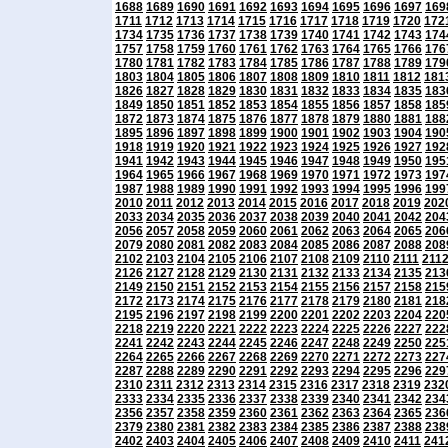
1688
1689
1690
1691
1692
1693
1694
1695
1696
1697
169
1711
1712
1713
1714
1715
1716
1717
1718
1719
1720
172
1734
1735
1736
1737
1738
1739
1740
1741
1742
1743
174
1757
1758
1759
1760
1761
1762
1763
1764
1765
1766
176
1780
1781
1782
1783
1784
1785
1786
1787
1788
1789
179
1803
1804
1805
1806
1807
1808
1809
1810
1811
1812
181
1826
1827
1828
1829
1830
1831
1832
1833
1834
1835
183
1849
1850
1851
1852
1853
1854
1855
1856
1857
1858
185
1872
1873
1874
1875
1876
1877
1878
1879
1880
1881
188
1895
1896
1897
1898
1899
1900
1901
1902
1903
1904
190
1918
1919
1920
1921
1922
1923
1924
1925
1926
1927
192
1941
1942
1943
1944
1945
1946
1947
1948
1949
1950
195
1964
1965
1966
1967
1968
1969
1970
1971
1972
1973
197
1987
1988
1989
1990
1991
1992
1993
1994
1995
1996
199
2010
2011
2012
2013
2014
2015
2016
2017
2018
2019
202
2033
2034
2035
2036
2037
2038
2039
2040
2041
2042
204
2056
2057
2058
2059
2060
2061
2062
2063
2064
2065
206
2079
2080
2081
2082
2083
2084
2085
2086
2087
2088
208
2102
2103
2104
2105
2106
2107
2108
2109
2110
2111
211
2126
2127
2128
2129
2130
2131
2132
2133
2134
2135
213
2149
2150
2151
2152
2153
2154
2155
2156
2157
2158
215
2172
2173
2174
2175
2176
2177
2178
2179
2180
2181
218
2195
2196
2197
2198
2199
2200
2201
2202
2203
2204
220
2218
2219
2220
2221
2222
2223
2224
2225
2226
2227
222
2241
2242
2243
2244
2245
2246
2247
2248
2249
2250
225
2264
2265
2266
2267
2268
2269
2270
2271
2272
2273
227
2287
2288
2289
2290
2291
2292
2293
2294
2295
2296
229
2310
2311
2312
2313
2314
2315
2316
2317
2318
2319
232
2333
2334
2335
2336
2337
2338
2339
2340
2341
2342
234
2356
2357
2358
2359
2360
2361
2362
2363
2364
2365
236
2379
2380
2381
2382
2383
2384
2385
2386
2387
2388
238
2402
2403
2404
2405
2406
2407
2408
2409
2410
2411
241