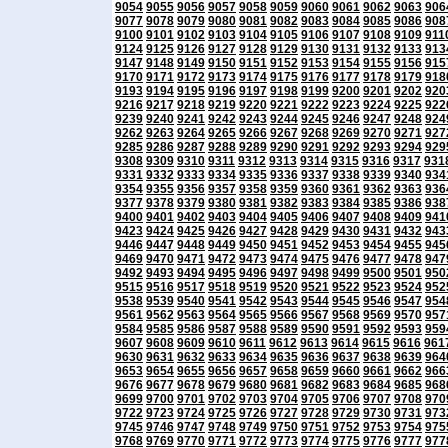
9054
9055
9056
9057
9058
9059
9060
9061
9062
9063
906
9077
9078
9079
9080
9081
9082
9083
9084
9085
9086
908
9100
9101
9102
9103
9104
9105
9106
9107
9108
9109
911
9124
9125
9126
9127
9128
9129
9130
9131
9132
9133
913
9147
9148
9149
9150
9151
9152
9153
9154
9155
9156
915
9170
9171
9172
9173
9174
9175
9176
9177
9178
9179
918
9193
9194
9195
9196
9197
9198
9199
9200
9201
9202
920
9216
9217
9218
9219
9220
9221
9222
9223
9224
9225
922
9239
9240
9241
9242
9243
9244
9245
9246
9247
9248
924
9262
9263
9264
9265
9266
9267
9268
9269
9270
9271
927
9285
9286
9287
9288
9289
9290
9291
9292
9293
9294
929
9308
9309
9310
9311
9312
9313
9314
9315
9316
9317
931
9331
9332
9333
9334
9335
9336
9337
9338
9339
9340
934
9354
9355
9356
9357
9358
9359
9360
9361
9362
9363
936
9377
9378
9379
9380
9381
9382
9383
9384
9385
9386
938
9400
9401
9402
9403
9404
9405
9406
9407
9408
9409
941
9423
9424
9425
9426
9427
9428
9429
9430
9431
9432
943
9446
9447
9448
9449
9450
9451
9452
9453
9454
9455
945
9469
9470
9471
9472
9473
9474
9475
9476
9477
9478
947
9492
9493
9494
9495
9496
9497
9498
9499
9500
9501
950
9515
9516
9517
9518
9519
9520
9521
9522
9523
9524
952
9538
9539
9540
9541
9542
9543
9544
9545
9546
9547
954
9561
9562
9563
9564
9565
9566
9567
9568
9569
9570
957
9584
9585
9586
9587
9588
9589
9590
9591
9592
9593
959
9607
9608
9609
9610
9611
9612
9613
9614
9615
9616
961
9630
9631
9632
9633
9634
9635
9636
9637
9638
9639
964
9653
9654
9655
9656
9657
9658
9659
9660
9661
9662
966
9676
9677
9678
9679
9680
9681
9682
9683
9684
9685
968
9699
9700
9701
9702
9703
9704
9705
9706
9707
9708
970
9722
9723
9724
9725
9726
9727
9728
9729
9730
9731
973
9745
9746
9747
9748
9749
9750
9751
9752
9753
9754
975
9768
9769
9770
9771
9772
9773
9774
9775
9776
9777
977