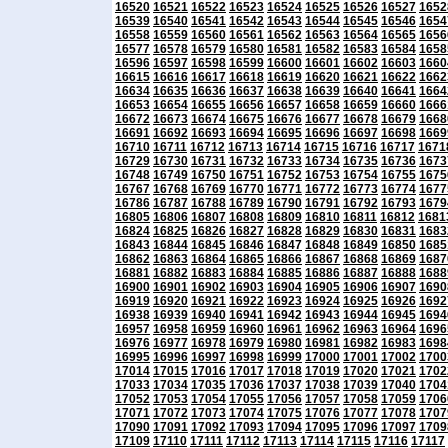
16520
16521
16522
16523
16524
16525
16526
16527
1652
16539
16540
16541
16542
16543
16544
16545
16546
1654
16558
16559
16560
16561
16562
16563
16564
16565
1656
16577
16578
16579
16580
16581
16582
16583
16584
1658
16596
16597
16598
16599
16600
16601
16602
16603
1660
16615
16616
16617
16618
16619
16620
16621
16622
1662
16634
16635
16636
16637
16638
16639
16640
16641
1664
16653
16654
16655
16656
16657
16658
16659
16660
1666
16672
16673
16674
16675
16676
16677
16678
16679
1668
16691
16692
16693
16694
16695
16696
16697
16698
1669
16710
16711
16712
16713
16714
16715
16716
16717
1671
16729
16730
16731
16732
16733
16734
16735
16736
1673
16748
16749
16750
16751
16752
16753
16754
16755
1675
16767
16768
16769
16770
16771
16772
16773
16774
1677
16786
16787
16788
16789
16790
16791
16792
16793
1679
16805
16806
16807
16808
16809
16810
16811
16812
1681
16824
16825
16826
16827
16828
16829
16830
16831
1683
16843
16844
16845
16846
16847
16848
16849
16850
1685
16862
16863
16864
16865
16866
16867
16868
16869
1687
16881
16882
16883
16884
16885
16886
16887
16888
1688
16900
16901
16902
16903
16904
16905
16906
16907
1690
16919
16920
16921
16922
16923
16924
16925
16926
1692
16938
16939
16940
16941
16942
16943
16944
16945
1694
16957
16958
16959
16960
16961
16962
16963
16964
1696
16976
16977
16978
16979
16980
16981
16982
16983
1698
16995
16996
16997
16998
16999
17000
17001
17002
1700
17014
17015
17016
17017
17018
17019
17020
17021
1702
17033
17034
17035
17036
17037
17038
17039
17040
1704
17052
17053
17054
17055
17056
17057
17058
17059
1706
17071
17072
17073
17074
17075
17076
17077
17078
1707
17090
17091
17092
17093
17094
17095
17096
17097
1709
17109
17110
17111
17112
17113
17114
17115
17116
17117