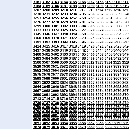
3161
3162
3163
3164
3165
3166
3167
3168
3169
3170
317
3184
3185
3186
3187
3188
3189
3190
3191
3192
3193
319
3207
3208
3209
3210
3211
3212
3213
3214
3215
3216
321
3230
3231
3232
3233
3234
3235
3236
3237
3238
3239
324
3253
3254
3255
3256
3257
3258
3259
3260
3261
3262
326
3276
3277
3278
3279
3280
3281
3282
3283
3284
3285
328
3299
3300
3301
3302
3303
3304
3305
3306
3307
3308
330
3322
3323
3324
3325
3326
3327
3328
3329
3330
3331
333
3345
3346
3347
3348
3349
3350
3351
3352
3353
3354
335
3368
3369
3370
3371
3372
3373
3374
3375
3376
3377
337
3391
3392
3393
3394
3395
3396
3397
3398
3399
3400
340
3414
3415
3416
3417
3418
3419
3420
3421
3422
3423
342
3437
3438
3439
3440
3441
3442
3443
3444
3445
3446
344
3460
3461
3462
3463
3464
3465
3466
3467
3468
3469
347
3483
3484
3485
3486
3487
3488
3489
3490
3491
3492
349
3506
3507
3508
3509
3510
3511
3512
3513
3514
3515
351
3529
3530
3531
3532
3533
3534
3535
3536
3537
3538
353
3552
3553
3554
3555
3556
3557
3558
3559
3560
3561
356
3575
3576
3577
3578
3579
3580
3581
3582
3583
3584
358
3598
3599
3600
3601
3602
3603
3604
3605
3606
3607
360
3621
3622
3623
3624
3625
3626
3627
3628
3629
3630
363
3644
3645
3646
3647
3648
3649
3650
3651
3652
3653
365
3667
3668
3669
3670
3671
3672
3673
3674
3675
3676
367
3690
3691
3692
3693
3694
3695
3696
3697
3698
3699
370
3713
3714
3715
3716
3717
3718
3719
3720
3721
3722
372
3736
3737
3738
3739
3740
3741
3742
3743
3744
3745
374
3759
3760
3761
3762
3763
3764
3765
3766
3767
3768
376
3782
3783
3784
3785
3786
3787
3788
3789
3790
3791
379
3805
3806
3807
3808
3809
3810
3811
3812
3813
3814
381
3828
3829
3830
3831
3832
3833
3834
3835
3836
3837
383
3851
3852
3853
3854
3855
3856
3857
3858
3859
3860
386
3874
3875
3876
3877
3878
3879
3880
3881
3882
3883
388