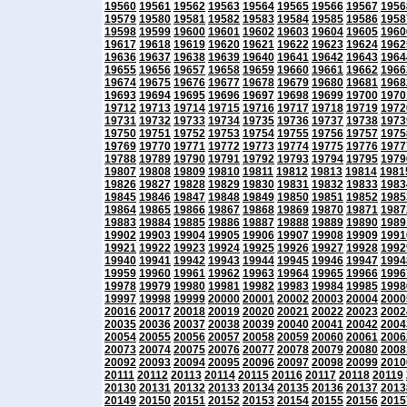
19560
19561
19562
19563
19564
19565
19566
19567
1956
19579
19580
19581
19582
19583
19584
19585
19586
1958
19598
19599
19600
19601
19602
19603
19604
19605
1960
19617
19618
19619
19620
19621
19622
19623
19624
1962
19636
19637
19638
19639
19640
19641
19642
19643
1964
19655
19656
19657
19658
19659
19660
19661
19662
1966
19674
19675
19676
19677
19678
19679
19680
19681
1968
19693
19694
19695
19696
19697
19698
19699
19700
1970
19712
19713
19714
19715
19716
19717
19718
19719
1972
19731
19732
19733
19734
19735
19736
19737
19738
1973
19750
19751
19752
19753
19754
19755
19756
19757
1975
19769
19770
19771
19772
19773
19774
19775
19776
1977
19788
19789
19790
19791
19792
19793
19794
19795
1979
19807
19808
19809
19810
19811
19812
19813
19814
1981
19826
19827
19828
19829
19830
19831
19832
19833
1983
19845
19846
19847
19848
19849
19850
19851
19852
1985
19864
19865
19866
19867
19868
19869
19870
19871
1987
19883
19884
19885
19886
19887
19888
19889
19890
1989
19902
19903
19904
19905
19906
19907
19908
19909
1991
19921
19922
19923
19924
19925
19926
19927
19928
1992
19940
19941
19942
19943
19944
19945
19946
19947
1994
19959
19960
19961
19962
19963
19964
19965
19966
1996
19978
19979
19980
19981
19982
19983
19984
19985
1998
19997
19998
19999
20000
20001
20002
20003
20004
2000
20016
20017
20018
20019
20020
20021
20022
20023
2002
20035
20036
20037
20038
20039
20040
20041
20042
2004
20054
20055
20056
20057
20058
20059
20060
20061
2006
20073
20074
20075
20076
20077
20078
20079
20080
2008
20092
20093
20094
20095
20096
20097
20098
20099
2010
20111
20112
20113
20114
20115
20116
20117
20118
20119
20130
20131
20132
20133
20134
20135
20136
20137
2013
20149
20150
20151
20152
20153
20154
20155
20156
2015