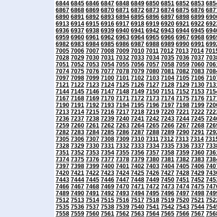
6844
6845
6846
6847
6848
6849
6850
6851
6852
6853
685
6867
6868
6869
6870
6871
6872
6873
6874
6875
6876
687
6890
6891
6892
6893
6894
6895
6896
6897
6898
6899
690
6913
6914
6915
6916
6917
6918
6919
6920
6921
6922
692
6936
6937
6938
6939
6940
6941
6942
6943
6944
6945
694
6959
6960
6961
6962
6963
6964
6965
6966
6967
6968
696
6982
6983
6984
6985
6986
6987
6988
6989
6990
6991
699
7005
7006
7007
7008
7009
7010
7011
7012
7013
7014
701
7028
7029
7030
7031
7032
7033
7034
7035
7036
7037
703
7051
7052
7053
7054
7055
7056
7057
7058
7059
7060
706
7074
7075
7076
7077
7078
7079
7080
7081
7082
7083
708
7097
7098
7099
7100
7101
7102
7103
7104
7105
7106
710
7121
7122
7123
7124
7125
7126
7127
7128
7129
7130
713
7144
7145
7146
7147
7148
7149
7150
7151
7152
7153
715
7167
7168
7169
7170
7171
7172
7173
7174
7175
7176
717
7190
7191
7192
7193
7194
7195
7196
7197
7198
7199
720
7213
7214
7215
7216
7217
7218
7219
7220
7221
7222
722
7236
7237
7238
7239
7240
7241
7242
7243
7244
7245
724
7259
7260
7261
7262
7263
7264
7265
7266
7267
7268
726
7282
7283
7284
7285
7286
7287
7288
7289
7290
7291
729
7305
7306
7307
7308
7309
7310
7311
7312
7313
7314
731
7328
7329
7330
7331
7332
7333
7334
7335
7336
7337
733
7351
7352
7353
7354
7355
7356
7357
7358
7359
7360
736
7374
7375
7376
7377
7378
7379
7380
7381
7382
7383
738
7397
7398
7399
7400
7401
7402
7403
7404
7405
7406
740
7420
7421
7422
7423
7424
7425
7426
7427
7428
7429
743
7443
7444
7445
7446
7447
7448
7449
7450
7451
7452
745
7466
7467
7468
7469
7470
7471
7472
7473
7474
7475
747
7489
7490
7491
7492
7493
7494
7495
7496
7497
7498
749
7512
7513
7514
7515
7516
7517
7518
7519
7520
7521
752
7535
7536
7537
7538
7539
7540
7541
7542
7543
7544
754
7558
7559
7560
7561
7562
7563
7564
7565
7566
7567
756