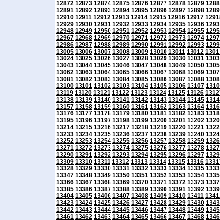
12872
12873
12874
12875
12876
12877
12878
12879
1288
12891
12892
12893
12894
12895
12896
12897
12898
1289
12910
12911
12912
12913
12914
12915
12916
12917
1291
12929
12930
12931
12932
12933
12934
12935
12936
1293
12948
12949
12950
12951
12952
12953
12954
12955
1295
12967
12968
12969
12970
12971
12972
12973
12974
1297
12986
12987
12988
12989
12990
12991
12992
12993
1299
13005
13006
13007
13008
13009
13010
13011
13012
1301
13024
13025
13026
13027
13028
13029
13030
13031
1303
13043
13044
13045
13046
13047
13048
13049
13050
1305
13062
13063
13064
13065
13066
13067
13068
13069
1307
13081
13082
13083
13084
13085
13086
13087
13088
1308
13100
13101
13102
13103
13104
13105
13106
13107
1310
13119
13120
13121
13122
13123
13124
13125
13126
1312
13138
13139
13140
13141
13142
13143
13144
13145
1314
13157
13158
13159
13160
13161
13162
13163
13164
1316
13176
13177
13178
13179
13180
13181
13182
13183
1318
13195
13196
13197
13198
13199
13200
13201
13202
1320
13214
13215
13216
13217
13218
13219
13220
13221
1322
13233
13234
13235
13236
13237
13238
13239
13240
1324
13252
13253
13254
13255
13256
13257
13258
13259
1326
13271
13272
13273
13274
13275
13276
13277
13278
1327
13290
13291
13292
13293
13294
13295
13296
13297
1329
13309
13310
13311
13312
13313
13314
13315
13316
1331
13328
13329
13330
13331
13332
13333
13334
13335
1333
13347
13348
13349
13350
13351
13352
13353
13354
1335
13366
13367
13368
13369
13370
13371
13372
13373
1337
13385
13386
13387
13388
13389
13390
13391
13392
1339
13404
13405
13406
13407
13408
13409
13410
13411
1341
13423
13424
13425
13426
13427
13428
13429
13430
1343
13442
13443
13444
13445
13446
13447
13448
13449
1345
13461
13462
13463
13464
13465
13466
13467
13468
1346