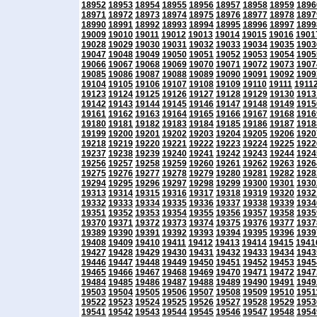
18952
18953
18954
18955
18956
18957
18958
18959
1896
18971
18972
18973
18974
18975
18976
18977
18978
1897
18990
18991
18992
18993
18994
18995
18996
18997
1899
19009
19010
19011
19012
19013
19014
19015
19016
1901
19028
19029
19030
19031
19032
19033
19034
19035
1903
19047
19048
19049
19050
19051
19052
19053
19054
1905
19066
19067
19068
19069
19070
19071
19072
19073
1907
19085
19086
19087
19088
19089
19090
19091
19092
1909
19104
19105
19106
19107
19108
19109
19110
19111
1911
19123
19124
19125
19126
19127
19128
19129
19130
1913
19142
19143
19144
19145
19146
19147
19148
19149
1915
19161
19162
19163
19164
19165
19166
19167
19168
1916
19180
19181
19182
19183
19184
19185
19186
19187
1918
19199
19200
19201
19202
19203
19204
19205
19206
1920
19218
19219
19220
19221
19222
19223
19224
19225
1922
19237
19238
19239
19240
19241
19242
19243
19244
1924
19256
19257
19258
19259
19260
19261
19262
19263
1926
19275
19276
19277
19278
19279
19280
19281
19282
1928
19294
19295
19296
19297
19298
19299
19300
19301
1930
19313
19314
19315
19316
19317
19318
19319
19320
1932
19332
19333
19334
19335
19336
19337
19338
19339
1934
19351
19352
19353
19354
19355
19356
19357
19358
1935
19370
19371
19372
19373
19374
19375
19376
19377
1937
19389
19390
19391
19392
19393
19394
19395
19396
1939
19408
19409
19410
19411
19412
19413
19414
19415
1941
19427
19428
19429
19430
19431
19432
19433
19434
1943
19446
19447
19448
19449
19450
19451
19452
19453
1945
19465
19466
19467
19468
19469
19470
19471
19472
1947
19484
19485
19486
19487
19488
19489
19490
19491
1949
19503
19504
19505
19506
19507
19508
19509
19510
1951
19522
19523
19524
19525
19526
19527
19528
19529
1953
19541
19542
19543
19544
19545
19546
19547
19548
1954