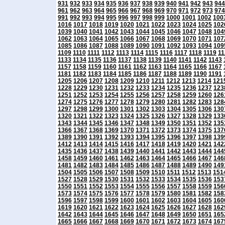
931
932
933
934
935
936
937
938
939
940
941
942
943
944
961
962
963
964
965
966
967
968
969
970
971
972
973
974
991
992
993
994
995
996
997
998
999
1000
1001
1002
100
1016
1017
1018
1019
1020
1021
1022
1023
1024
1025
102
1039
1040
1041
1042
1043
1044
1045
1046
1047
1048
104
1062
1063
1064
1065
1066
1067
1068
1069
1070
1071
107
1085
1086
1087
1088
1089
1090
1091
1092
1093
1094
109
1109
1110
1111
1112
1113
1114
1115
1116
1117
1118
1119
11
1133
1134
1135
1136
1137
1138
1139
1140
1141
1142
1143
1157
1158
1159
1160
1161
1162
1163
1164
1165
1166
1167
1181
1182
1183
1184
1185
1186
1187
1188
1189
1190
1191
1205
1206
1207
1208
1209
1210
1211
1212
1213
1214
121
1228
1229
1230
1231
1232
1233
1234
1235
1236
1237
123
1251
1252
1253
1254
1255
1256
1257
1258
1259
1260
126
1274
1275
1276
1277
1278
1279
1280
1281
1282
1283
128
1297
1298
1299
1300
1301
1302
1303
1304
1305
1306
130
1320
1321
1322
1323
1324
1325
1326
1327
1328
1329
133
1343
1344
1345
1346
1347
1348
1349
1350
1351
1352
135
1366
1367
1368
1369
1370
1371
1372
1373
1374
1375
137
1389
1390
1391
1392
1393
1394
1395
1396
1397
1398
139
1412
1413
1414
1415
1416
1417
1418
1419
1420
1421
142
1435
1436
1437
1438
1439
1440
1441
1442
1443
1444
144
1458
1459
1460
1461
1462
1463
1464
1465
1466
1467
146
1481
1482
1483
1484
1485
1486
1487
1488
1489
1490
149
1504
1505
1506
1507
1508
1509
1510
1511
1512
1513
151
1527
1528
1529
1530
1531
1532
1533
1534
1535
1536
153
1550
1551
1552
1553
1554
1555
1556
1557
1558
1559
156
1573
1574
1575
1576
1577
1578
1579
1580
1581
1582
158
1596
1597
1598
1599
1600
1601
1602
1603
1604
1605
160
1619
1620
1621
1622
1623
1624
1625
1626
1627
1628
162
1642
1643
1644
1645
1646
1647
1648
1649
1650
1651
165
1665
1666
1667
1668
1669
1670
1671
1672
1673
1674
167