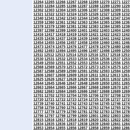
12264
12265
12266
12267
12268
12269
12270
12271
1227
12283
12284
12285
12286
12287
12288
12289
12290
1229
12302
12303
12304
12305
12306
12307
12308
12309
1231
12321
12322
12323
12324
12325
12326
12327
12328
1232
12340
12341
12342
12343
12344
12345
12346
12347
1234
12359
12360
12361
12362
12363
12364
12365
12366
1236
12378
12379
12380
12381
12382
12383
12384
12385
1238
12397
12398
12399
12400
12401
12402
12403
12404
1240
12416
12417
12418
12419
12420
12421
12422
12423
1242
12435
12436
12437
12438
12439
12440
12441
12442
1244
12454
12455
12456
12457
12458
12459
12460
12461
1246
12473
12474
12475
12476
12477
12478
12479
12480
1248
12492
12493
12494
12495
12496
12497
12498
12499
1250
12511
12512
12513
12514
12515
12516
12517
12518
1251
12530
12531
12532
12533
12534
12535
12536
12537
1253
12549
12550
12551
12552
12553
12554
12555
12556
1255
12568
12569
12570
12571
12572
12573
12574
12575
1257
12587
12588
12589
12590
12591
12592
12593
12594
1259
12606
12607
12608
12609
12610
12611
12612
12613
1261
12625
12626
12627
12628
12629
12630
12631
12632
1263
12644
12645
12646
12647
12648
12649
12650
12651
1265
12663
12664
12665
12666
12667
12668
12669
12670
1267
12682
12683
12684
12685
12686
12687
12688
12689
1269
12701
12702
12703
12704
12705
12706
12707
12708
1270
12720
12721
12722
12723
12724
12725
12726
12727
1272
12739
12740
12741
12742
12743
12744
12745
12746
1274
12758
12759
12760
12761
12762
12763
12764
12765
1276
12777
12778
12779
12780
12781
12782
12783
12784
1278
12796
12797
12798
12799
12800
12801
12802
12803
1280
12815
12816
12817
12818
12819
12820
12821
12822
1282
12834
12835
12836
12837
12838
12839
12840
12841
1284
12853
12854
12855
12856
12857
12858
12859
12860
1286