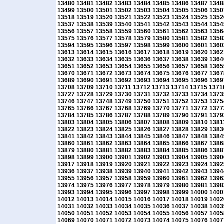
13480
13481
13482
13483
13484
13485
13486
13487
1348
13499
13500
13501
13502
13503
13504
13505
13506
1350
13518
13519
13520
13521
13522
13523
13524
13525
1352
13537
13538
13539
13540
13541
13542
13543
13544
1354
13556
13557
13558
13559
13560
13561
13562
13563
1356
13575
13576
13577
13578
13579
13580
13581
13582
1358
13594
13595
13596
13597
13598
13599
13600
13601
1360
13613
13614
13615
13616
13617
13618
13619
13620
1362
13632
13633
13634
13635
13636
13637
13638
13639
1364
13651
13652
13653
13654
13655
13656
13657
13658
1365
13670
13671
13672
13673
13674
13675
13676
13677
1367
13689
13690
13691
13692
13693
13694
13695
13696
1369
13708
13709
13710
13711
13712
13713
13714
13715
1371
13727
13728
13729
13730
13731
13732
13733
13734
1373
13746
13747
13748
13749
13750
13751
13752
13753
1375
13765
13766
13767
13768
13769
13770
13771
13772
1377
13784
13785
13786
13787
13788
13789
13790
13791
1379
13803
13804
13805
13806
13807
13808
13809
13810
1381
13822
13823
13824
13825
13826
13827
13828
13829
1383
13841
13842
13843
13844
13845
13846
13847
13848
1384
13860
13861
13862
13863
13864
13865
13866
13867
1386
13879
13880
13881
13882
13883
13884
13885
13886
1388
13898
13899
13900
13901
13902
13903
13904
13905
1390
13917
13918
13919
13920
13921
13922
13923
13924
1392
13936
13937
13938
13939
13940
13941
13942
13943
1394
13955
13956
13957
13958
13959
13960
13961
13962
1396
13974
13975
13976
13977
13978
13979
13980
13981
1398
13993
13994
13995
13996
13997
13998
13999
14000
1400
14012
14013
14014
14015
14016
14017
14018
14019
1402
14031
14032
14033
14034
14035
14036
14037
14038
1403
14050
14051
14052
14053
14054
14055
14056
14057
1405
14069
14070
14071
14072
14073
14074
14075
14076
1407