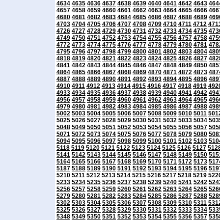
4634
4635
4636
4637
4638
4639
4640
4641
4642
4643
464
4657
4658
4659
4660
4661
4662
4663
4664
4665
4666
466
4680
4681
4682
4683
4684
4685
4686
4687
4688
4689
469
4703
4704
4705
4706
4707
4708
4709
4710
4711
4712
471
4726
4727
4728
4729
4730
4731
4732
4733
4734
4735
473
4749
4750
4751
4752
4753
4754
4755
4756
4757
4758
475
4772
4773
4774
4775
4776
4777
4778
4779
4780
4781
478
4795
4796
4797
4798
4799
4800
4801
4802
4803
4804
480
4818
4819
4820
4821
4822
4823
4824
4825
4826
4827
482
4841
4842
4843
4844
4845
4846
4847
4848
4849
4850
485
4864
4865
4866
4867
4868
4869
4870
4871
4872
4873
487
4887
4888
4889
4890
4891
4892
4893
4894
4895
4896
489
4910
4911
4912
4913
4914
4915
4916
4917
4918
4919
492
4933
4934
4935
4936
4937
4938
4939
4940
4941
4942
494
4956
4957
4958
4959
4960
4961
4962
4963
4964
4965
496
4979
4980
4981
4982
4983
4984
4985
4986
4987
4988
498
5002
5003
5004
5005
5006
5007
5008
5009
5010
5011
501
5025
5026
5027
5028
5029
5030
5031
5032
5033
5034
503
5048
5049
5050
5051
5052
5053
5054
5055
5056
5057
505
5071
5072
5073
5074
5075
5076
5077
5078
5079
5080
508
5094
5095
5096
5097
5098
5099
5100
5101
5102
5103
510
5118
5119
5120
5121
5122
5123
5124
5125
5126
5127
512
5141
5142
5143
5144
5145
5146
5147
5148
5149
5150
515
5164
5165
5166
5167
5168
5169
5170
5171
5172
5173
517
5187
5188
5189
5190
5191
5192
5193
5194
5195
5196
519
5210
5211
5212
5213
5214
5215
5216
5217
5218
5219
522
5233
5234
5235
5236
5237
5238
5239
5240
5241
5242
524
5256
5257
5258
5259
5260
5261
5262
5263
5264
5265
526
5279
5280
5281
5282
5283
5284
5285
5286
5287
5288
528
5302
5303
5304
5305
5306
5307
5308
5309
5310
5311
531
5325
5326
5327
5328
5329
5330
5331
5332
5333
5334
533
5348
5349
5350
5351
5352
5353
5354
5355
5356
5357
535