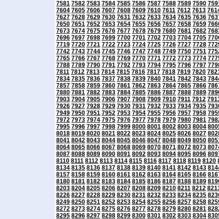
7581
7582
7583
7584
7585
7586
7587
7588
7589
7590
759
7604
7605
7606
7607
7608
7609
7610
7611
7612
7613
761
7627
7628
7629
7630
7631
7632
7633
7634
7635
7636
763
7650
7651
7652
7653
7654
7655
7656
7657
7658
7659
766
7673
7674
7675
7676
7677
7678
7679
7680
7681
7682
768
7696
7697
7698
7699
7700
7701
7702
7703
7704
7705
770
7719
7720
7721
7722
7723
7724
7725
7726
7727
7728
772
7742
7743
7744
7745
7746
7747
7748
7749
7750
7751
775
7765
7766
7767
7768
7769
7770
7771
7772
7773
7774
777
7788
7789
7790
7791
7792
7793
7794
7795
7796
7797
779
7811
7812
7813
7814
7815
7816
7817
7818
7819
7820
782
7834
7835
7836
7837
7838
7839
7840
7841
7842
7843
784
7857
7858
7859
7860
7861
7862
7863
7864
7865
7866
786
7880
7881
7882
7883
7884
7885
7886
7887
7888
7889
789
7903
7904
7905
7906
7907
7908
7909
7910
7911
7912
791
7926
7927
7928
7929
7930
7931
7932
7933
7934
7935
793
7949
7950
7951
7952
7953
7954
7955
7956
7957
7958
795
7972
7973
7974
7975
7976
7977
7978
7979
7980
7981
798
7995
7996
7997
7998
7999
8000
8001
8002
8003
8004
800
8018
8019
8020
8021
8022
8023
8024
8025
8026
8027
802
8041
8042
8043
8044
8045
8046
8047
8048
8049
8050
805
8064
8065
8066
8067
8068
8069
8070
8071
8072
8073
807
8087
8088
8089
8090
8091
8092
8093
8094
8095
8096
809
8110
8111
8112
8113
8114
8115
8116
8117
8118
8119
8120
8134
8135
8136
8137
8138
8139
8140
8141
8142
8143
814
8157
8158
8159
8160
8161
8162
8163
8164
8165
8166
816
8180
8181
8182
8183
8184
8185
8186
8187
8188
8189
819
8203
8204
8205
8206
8207
8208
8209
8210
8211
8212
821
8226
8227
8228
8229
8230
8231
8232
8233
8234
8235
823
8249
8250
8251
8252
8253
8254
8255
8256
8257
8258
825
8272
8273
8274
8275
8276
8277
8278
8279
8280
8281
828
8295
8296
8297
8298
8299
8300
8301
8302
8303
8304
830