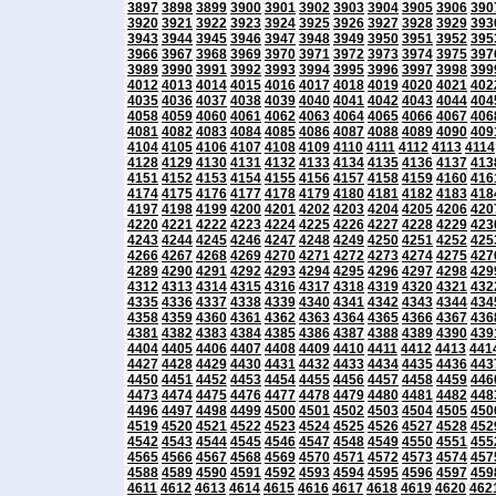
3897
3898
3899
3900
3901
3902
3903
3904
3905
3906
390
3920
3921
3922
3923
3924
3925
3926
3927
3928
3929
393
3943
3944
3945
3946
3947
3948
3949
3950
3951
3952
395
3966
3967
3968
3969
3970
3971
3972
3973
3974
3975
397
3989
3990
3991
3992
3993
3994
3995
3996
3997
3998
399
4012
4013
4014
4015
4016
4017
4018
4019
4020
4021
402
4035
4036
4037
4038
4039
4040
4041
4042
4043
4044
404
4058
4059
4060
4061
4062
4063
4064
4065
4066
4067
406
4081
4082
4083
4084
4085
4086
4087
4088
4089
4090
409
4104
4105
4106
4107
4108
4109
4110
4111
4112
4113
4114
4128
4129
4130
4131
4132
4133
4134
4135
4136
4137
413
4151
4152
4153
4154
4155
4156
4157
4158
4159
4160
416
4174
4175
4176
4177
4178
4179
4180
4181
4182
4183
418
4197
4198
4199
4200
4201
4202
4203
4204
4205
4206
420
4220
4221
4222
4223
4224
4225
4226
4227
4228
4229
423
4243
4244
4245
4246
4247
4248
4249
4250
4251
4252
425
4266
4267
4268
4269
4270
4271
4272
4273
4274
4275
427
4289
4290
4291
4292
4293
4294
4295
4296
4297
4298
429
4312
4313
4314
4315
4316
4317
4318
4319
4320
4321
432
4335
4336
4337
4338
4339
4340
4341
4342
4343
4344
434
4358
4359
4360
4361
4362
4363
4364
4365
4366
4367
436
4381
4382
4383
4384
4385
4386
4387
4388
4389
4390
439
4404
4405
4406
4407
4408
4409
4410
4411
4412
4413
441
4427
4428
4429
4430
4431
4432
4433
4434
4435
4436
443
4450
4451
4452
4453
4454
4455
4456
4457
4458
4459
446
4473
4474
4475
4476
4477
4478
4479
4480
4481
4482
448
4496
4497
4498
4499
4500
4501
4502
4503
4504
4505
450
4519
4520
4521
4522
4523
4524
4525
4526
4527
4528
452
4542
4543
4544
4545
4546
4547
4548
4549
4550
4551
455
4565
4566
4567
4568
4569
4570
4571
4572
4573
4574
457
4588
4589
4590
4591
4592
4593
4594
4595
4596
4597
459
4611
4612
4613
4614
4615
4616
4617
4618
4619
4620
462