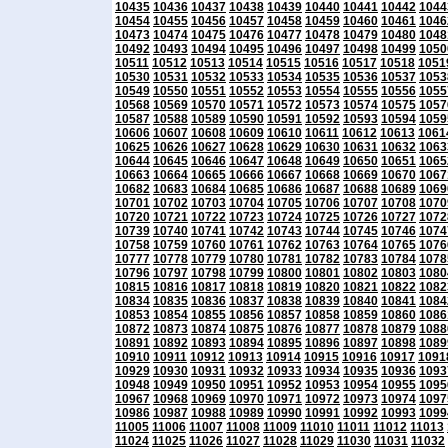
10435
10436
10437
10438
10439
10440
10441
10442
1044
10454
10455
10456
10457
10458
10459
10460
10461
1046
10473
10474
10475
10476
10477
10478
10479
10480
1048
10492
10493
10494
10495
10496
10497
10498
10499
1050
10511
10512
10513
10514
10515
10516
10517
10518
1051
10530
10531
10532
10533
10534
10535
10536
10537
1053
10549
10550
10551
10552
10553
10554
10555
10556
1055
10568
10569
10570
10571
10572
10573
10574
10575
1057
10587
10588
10589
10590
10591
10592
10593
10594
1059
10606
10607
10608
10609
10610
10611
10612
10613
1061
10625
10626
10627
10628
10629
10630
10631
10632
1063
10644
10645
10646
10647
10648
10649
10650
10651
1065
10663
10664
10665
10666
10667
10668
10669
10670
1067
10682
10683
10684
10685
10686
10687
10688
10689
1069
10701
10702
10703
10704
10705
10706
10707
10708
1070
10720
10721
10722
10723
10724
10725
10726
10727
1072
10739
10740
10741
10742
10743
10744
10745
10746
1074
10758
10759
10760
10761
10762
10763
10764
10765
1076
10777
10778
10779
10780
10781
10782
10783
10784
1078
10796
10797
10798
10799
10800
10801
10802
10803
1080
10815
10816
10817
10818
10819
10820
10821
10822
1082
10834
10835
10836
10837
10838
10839
10840
10841
1084
10853
10854
10855
10856
10857
10858
10859
10860
1086
10872
10873
10874
10875
10876
10877
10878
10879
1088
10891
10892
10893
10894
10895
10896
10897
10898
1089
10910
10911
10912
10913
10914
10915
10916
10917
1091
10929
10930
10931
10932
10933
10934
10935
10936
1093
10948
10949
10950
10951
10952
10953
10954
10955
1095
10967
10968
10969
10970
10971
10972
10973
10974
1097
10986
10987
10988
10989
10990
10991
10992
10993
1099
11005
11006
11007
11008
11009
11010
11011
11012
11013
11024
11025
11026
11027
11028
11029
11030
11031
11032