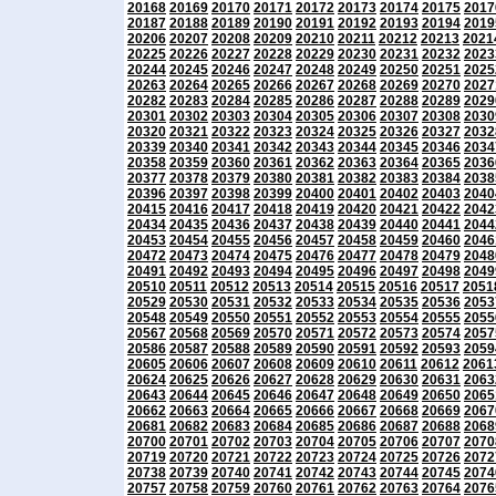
20168
20169
20170
20171
20172
20173
20174
20175
2017
20187
20188
20189
20190
20191
20192
20193
20194
2019
20206
20207
20208
20209
20210
20211
20212
20213
2021
20225
20226
20227
20228
20229
20230
20231
20232
2023
20244
20245
20246
20247
20248
20249
20250
20251
2025
20263
20264
20265
20266
20267
20268
20269
20270
2027
20282
20283
20284
20285
20286
20287
20288
20289
2029
20301
20302
20303
20304
20305
20306
20307
20308
2030
20320
20321
20322
20323
20324
20325
20326
20327
2032
20339
20340
20341
20342
20343
20344
20345
20346
2034
20358
20359
20360
20361
20362
20363
20364
20365
2036
20377
20378
20379
20380
20381
20382
20383
20384
2038
20396
20397
20398
20399
20400
20401
20402
20403
2040
20415
20416
20417
20418
20419
20420
20421
20422
2042
20434
20435
20436
20437
20438
20439
20440
20441
2044
20453
20454
20455
20456
20457
20458
20459
20460
2046
20472
20473
20474
20475
20476
20477
20478
20479
2048
20491
20492
20493
20494
20495
20496
20497
20498
2049
20510
20511
20512
20513
20514
20515
20516
20517
2051
20529
20530
20531
20532
20533
20534
20535
20536
2053
20548
20549
20550
20551
20552
20553
20554
20555
2055
20567
20568
20569
20570
20571
20572
20573
20574
2057
20586
20587
20588
20589
20590
20591
20592
20593
2059
20605
20606
20607
20608
20609
20610
20611
20612
2061
20624
20625
20626
20627
20628
20629
20630
20631
2063
20643
20644
20645
20646
20647
20648
20649
20650
2065
20662
20663
20664
20665
20666
20667
20668
20669
2067
20681
20682
20683
20684
20685
20686
20687
20688
2068
20700
20701
20702
20703
20704
20705
20706
20707
2070
20719
20720
20721
20722
20723
20724
20725
20726
2072
20738
20739
20740
20741
20742
20743
20744
20745
2074
20757
20758
20759
20760
20761
20762
20763
20764
2076