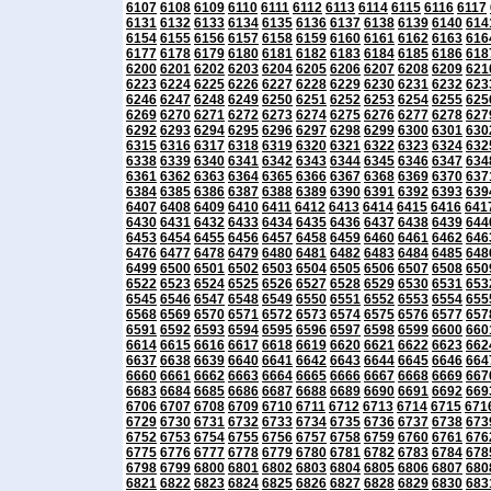
6107
6108
6109
6110
6111
6112
6113
6114
6115
6116
6117
6131
6132
6133
6134
6135
6136
6137
6138
6139
6140
614
6154
6155
6156
6157
6158
6159
6160
6161
6162
6163
616
6177
6178
6179
6180
6181
6182
6183
6184
6185
6186
618
6200
6201
6202
6203
6204
6205
6206
6207
6208
6209
621
6223
6224
6225
6226
6227
6228
6229
6230
6231
6232
623
6246
6247
6248
6249
6250
6251
6252
6253
6254
6255
625
6269
6270
6271
6272
6273
6274
6275
6276
6277
6278
627
6292
6293
6294
6295
6296
6297
6298
6299
6300
6301
630
6315
6316
6317
6318
6319
6320
6321
6322
6323
6324
632
6338
6339
6340
6341
6342
6343
6344
6345
6346
6347
634
6361
6362
6363
6364
6365
6366
6367
6368
6369
6370
637
6384
6385
6386
6387
6388
6389
6390
6391
6392
6393
639
6407
6408
6409
6410
6411
6412
6413
6414
6415
6416
641
6430
6431
6432
6433
6434
6435
6436
6437
6438
6439
644
6453
6454
6455
6456
6457
6458
6459
6460
6461
6462
646
6476
6477
6478
6479
6480
6481
6482
6483
6484
6485
648
6499
6500
6501
6502
6503
6504
6505
6506
6507
6508
650
6522
6523
6524
6525
6526
6527
6528
6529
6530
6531
653
6545
6546
6547
6548
6549
6550
6551
6552
6553
6554
655
6568
6569
6570
6571
6572
6573
6574
6575
6576
6577
657
6591
6592
6593
6594
6595
6596
6597
6598
6599
6600
660
6614
6615
6616
6617
6618
6619
6620
6621
6622
6623
662
6637
6638
6639
6640
6641
6642
6643
6644
6645
6646
664
6660
6661
6662
6663
6664
6665
6666
6667
6668
6669
667
6683
6684
6685
6686
6687
6688
6689
6690
6691
6692
669
6706
6707
6708
6709
6710
6711
6712
6713
6714
6715
671
6729
6730
6731
6732
6733
6734
6735
6736
6737
6738
673
6752
6753
6754
6755
6756
6757
6758
6759
6760
6761
676
6775
6776
6777
6778
6779
6780
6781
6782
6783
6784
678
6798
6799
6800
6801
6802
6803
6804
6805
6806
6807
680
6821
6822
6823
6824
6825
6826
6827
6828
6829
6830
683