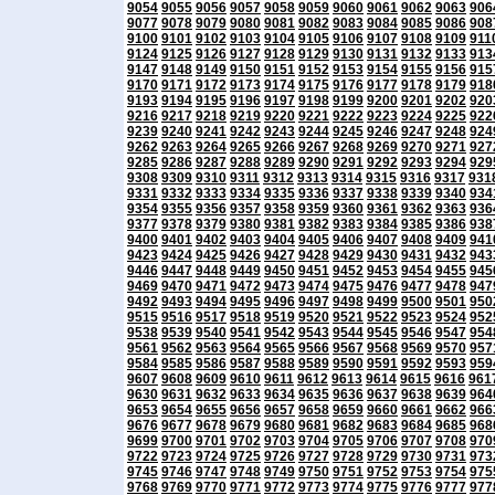
9054
9055
9056
9057
9058
9059
9060
9061
9062
9063
906
9077
9078
9079
9080
9081
9082
9083
9084
9085
9086
908
9100
9101
9102
9103
9104
9105
9106
9107
9108
9109
911
9124
9125
9126
9127
9128
9129
9130
9131
9132
9133
913
9147
9148
9149
9150
9151
9152
9153
9154
9155
9156
915
9170
9171
9172
9173
9174
9175
9176
9177
9178
9179
918
9193
9194
9195
9196
9197
9198
9199
9200
9201
9202
920
9216
9217
9218
9219
9220
9221
9222
9223
9224
9225
922
9239
9240
9241
9242
9243
9244
9245
9246
9247
9248
924
9262
9263
9264
9265
9266
9267
9268
9269
9270
9271
927
9285
9286
9287
9288
9289
9290
9291
9292
9293
9294
929
9308
9309
9310
9311
9312
9313
9314
9315
9316
9317
931
9331
9332
9333
9334
9335
9336
9337
9338
9339
9340
934
9354
9355
9356
9357
9358
9359
9360
9361
9362
9363
936
9377
9378
9379
9380
9381
9382
9383
9384
9385
9386
938
9400
9401
9402
9403
9404
9405
9406
9407
9408
9409
941
9423
9424
9425
9426
9427
9428
9429
9430
9431
9432
943
9446
9447
9448
9449
9450
9451
9452
9453
9454
9455
945
9469
9470
9471
9472
9473
9474
9475
9476
9477
9478
947
9492
9493
9494
9495
9496
9497
9498
9499
9500
9501
950
9515
9516
9517
9518
9519
9520
9521
9522
9523
9524
952
9538
9539
9540
9541
9542
9543
9544
9545
9546
9547
954
9561
9562
9563
9564
9565
9566
9567
9568
9569
9570
957
9584
9585
9586
9587
9588
9589
9590
9591
9592
9593
959
9607
9608
9609
9610
9611
9612
9613
9614
9615
9616
961
9630
9631
9632
9633
9634
9635
9636
9637
9638
9639
964
9653
9654
9655
9656
9657
9658
9659
9660
9661
9662
966
9676
9677
9678
9679
9680
9681
9682
9683
9684
9685
968
9699
9700
9701
9702
9703
9704
9705
9706
9707
9708
970
9722
9723
9724
9725
9726
9727
9728
9729
9730
9731
973
9745
9746
9747
9748
9749
9750
9751
9752
9753
9754
975
9768
9769
9770
9771
9772
9773
9774
9775
9776
9777
977