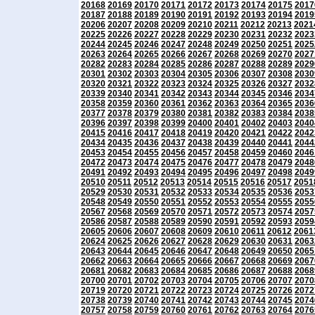
20168
20169
20170
20171
20172
20173
20174
20175
2017
20187
20188
20189
20190
20191
20192
20193
20194
2019
20206
20207
20208
20209
20210
20211
20212
20213
2021
20225
20226
20227
20228
20229
20230
20231
20232
2023
20244
20245
20246
20247
20248
20249
20250
20251
2025
20263
20264
20265
20266
20267
20268
20269
20270
2027
20282
20283
20284
20285
20286
20287
20288
20289
2029
20301
20302
20303
20304
20305
20306
20307
20308
2030
20320
20321
20322
20323
20324
20325
20326
20327
2032
20339
20340
20341
20342
20343
20344
20345
20346
2034
20358
20359
20360
20361
20362
20363
20364
20365
2036
20377
20378
20379
20380
20381
20382
20383
20384
2038
20396
20397
20398
20399
20400
20401
20402
20403
2040
20415
20416
20417
20418
20419
20420
20421
20422
2042
20434
20435
20436
20437
20438
20439
20440
20441
2044
20453
20454
20455
20456
20457
20458
20459
20460
2046
20472
20473
20474
20475
20476
20477
20478
20479
2048
20491
20492
20493
20494
20495
20496
20497
20498
2049
20510
20511
20512
20513
20514
20515
20516
20517
2051
20529
20530
20531
20532
20533
20534
20535
20536
2053
20548
20549
20550
20551
20552
20553
20554
20555
2055
20567
20568
20569
20570
20571
20572
20573
20574
2057
20586
20587
20588
20589
20590
20591
20592
20593
2059
20605
20606
20607
20608
20609
20610
20611
20612
2061
20624
20625
20626
20627
20628
20629
20630
20631
2063
20643
20644
20645
20646
20647
20648
20649
20650
2065
20662
20663
20664
20665
20666
20667
20668
20669
2067
20681
20682
20683
20684
20685
20686
20687
20688
2068
20700
20701
20702
20703
20704
20705
20706
20707
2070
20719
20720
20721
20722
20723
20724
20725
20726
2072
20738
20739
20740
20741
20742
20743
20744
20745
2074
20757
20758
20759
20760
20761
20762
20763
20764
2076