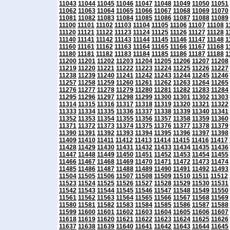
11043
11044
11045
11046
11047
11048
11049
11050
11051
11062
11063
11064
11065
11066
11067
11068
11069
11070
11081
11082
11083
11084
11085
11086
11087
11088
11089
11100
11101
11102
11103
11104
11105
11106
11107
11108
1
11120
11121
11122
11123
11124
11125
11126
11127
11128
1
11140
11141
11142
11143
11144
11145
11146
11147
11148
1
11160
11161
11162
11163
11164
11165
11166
11167
11168
1
11180
11181
11182
11183
11184
11185
11186
11187
11188
1
11200
11201
11202
11203
11204
11205
11206
11207
11208
11219
11220
11221
11222
11223
11224
11225
11226
11227
11238
11239
11240
11241
11242
11243
11244
11245
11246
11257
11258
11259
11260
11261
11262
11263
11264
11265
11276
11277
11278
11279
11280
11281
11282
11283
11284
11295
11296
11297
11298
11299
11300
11301
11302
11303
11314
11315
11316
11317
11318
11319
11320
11321
11322
11333
11334
11335
11336
11337
11338
11339
11340
11341
11352
11353
11354
11355
11356
11357
11358
11359
11360
11371
11372
11373
11374
11375
11376
11377
11378
11379
11390
11391
11392
11393
11394
11395
11396
11397
11398
11409
11410
11411
11412
11413
11414
11415
11416
11417
11428
11429
11430
11431
11432
11433
11434
11435
11436
11447
11448
11449
11450
11451
11452
11453
11454
11455
11466
11467
11468
11469
11470
11471
11472
11473
11474
11485
11486
11487
11488
11489
11490
11491
11492
11493
11504
11505
11506
11507
11508
11509
11510
11511
11512
11523
11524
11525
11526
11527
11528
11529
11530
11531
11542
11543
11544
11545
11546
11547
11548
11549
11550
11561
11562
11563
11564
11565
11566
11567
11568
11569
11580
11581
11582
11583
11584
11585
11586
11587
11588
11599
11600
11601
11602
11603
11604
11605
11606
11607
11618
11619
11620
11621
11622
11623
11624
11625
11626
11637
11638
11639
11640
11641
11642
11643
11644
11645