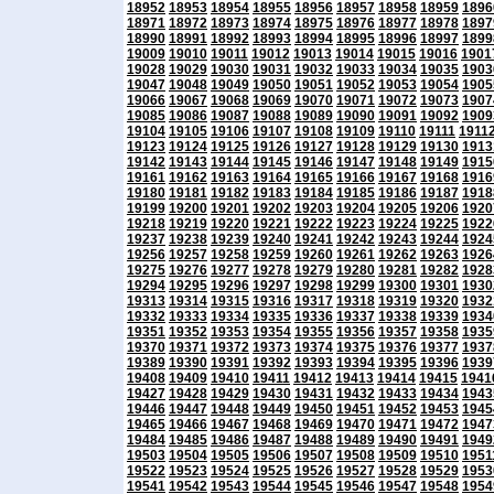
18952
18953
18954
18955
18956
18957
18958
18959
1896
18971
18972
18973
18974
18975
18976
18977
18978
1897
18990
18991
18992
18993
18994
18995
18996
18997
1899
19009
19010
19011
19012
19013
19014
19015
19016
1901
19028
19029
19030
19031
19032
19033
19034
19035
1903
19047
19048
19049
19050
19051
19052
19053
19054
1905
19066
19067
19068
19069
19070
19071
19072
19073
1907
19085
19086
19087
19088
19089
19090
19091
19092
1909
19104
19105
19106
19107
19108
19109
19110
19111
1911
19123
19124
19125
19126
19127
19128
19129
19130
1913
19142
19143
19144
19145
19146
19147
19148
19149
1915
19161
19162
19163
19164
19165
19166
19167
19168
1916
19180
19181
19182
19183
19184
19185
19186
19187
1918
19199
19200
19201
19202
19203
19204
19205
19206
1920
19218
19219
19220
19221
19222
19223
19224
19225
1922
19237
19238
19239
19240
19241
19242
19243
19244
1924
19256
19257
19258
19259
19260
19261
19262
19263
1926
19275
19276
19277
19278
19279
19280
19281
19282
1928
19294
19295
19296
19297
19298
19299
19300
19301
1930
19313
19314
19315
19316
19317
19318
19319
19320
1932
19332
19333
19334
19335
19336
19337
19338
19339
1934
19351
19352
19353
19354
19355
19356
19357
19358
1935
19370
19371
19372
19373
19374
19375
19376
19377
1937
19389
19390
19391
19392
19393
19394
19395
19396
1939
19408
19409
19410
19411
19412
19413
19414
19415
1941
19427
19428
19429
19430
19431
19432
19433
19434
1943
19446
19447
19448
19449
19450
19451
19452
19453
1945
19465
19466
19467
19468
19469
19470
19471
19472
1947
19484
19485
19486
19487
19488
19489
19490
19491
1949
19503
19504
19505
19506
19507
19508
19509
19510
1951
19522
19523
19524
19525
19526
19527
19528
19529
1953
19541
19542
19543
19544
19545
19546
19547
19548
1954