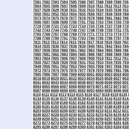
7581
7582
7583
7584
7585
7586
7587
7588
7589
7590
759
7604
7605
7606
7607
7608
7609
7610
7611
7612
7613
761
7627
7628
7629
7630
7631
7632
7633
7634
7635
7636
763
7650
7651
7652
7653
7654
7655
7656
7657
7658
7659
766
7673
7674
7675
7676
7677
7678
7679
7680
7681
7682
768
7696
7697
7698
7699
7700
7701
7702
7703
7704
7705
770
7719
7720
7721
7722
7723
7724
7725
7726
7727
7728
772
7742
7743
7744
7745
7746
7747
7748
7749
7750
7751
775
7765
7766
7767
7768
7769
7770
7771
7772
7773
7774
777
7788
7789
7790
7791
7792
7793
7794
7795
7796
7797
779
7811
7812
7813
7814
7815
7816
7817
7818
7819
7820
782
7834
7835
7836
7837
7838
7839
7840
7841
7842
7843
784
7857
7858
7859
7860
7861
7862
7863
7864
7865
7866
786
7880
7881
7882
7883
7884
7885
7886
7887
7888
7889
789
7903
7904
7905
7906
7907
7908
7909
7910
7911
7912
791
7926
7927
7928
7929
7930
7931
7932
7933
7934
7935
793
7949
7950
7951
7952
7953
7954
7955
7956
7957
7958
795
7972
7973
7974
7975
7976
7977
7978
7979
7980
7981
798
7995
7996
7997
7998
7999
8000
8001
8002
8003
8004
800
8018
8019
8020
8021
8022
8023
8024
8025
8026
8027
802
8041
8042
8043
8044
8045
8046
8047
8048
8049
8050
805
8064
8065
8066
8067
8068
8069
8070
8071
8072
8073
807
8087
8088
8089
8090
8091
8092
8093
8094
8095
8096
809
8110
8111
8112
8113
8114
8115
8116
8117
8118
8119
8120
8134
8135
8136
8137
8138
8139
8140
8141
8142
8143
814
8157
8158
8159
8160
8161
8162
8163
8164
8165
8166
816
8180
8181
8182
8183
8184
8185
8186
8187
8188
8189
819
8203
8204
8205
8206
8207
8208
8209
8210
8211
8212
821
8226
8227
8228
8229
8230
8231
8232
8233
8234
8235
823
8249
8250
8251
8252
8253
8254
8255
8256
8257
8258
825
8272
8273
8274
8275
8276
8277
8278
8279
8280
8281
828
8295
8296
8297
8298
8299
8300
8301
8302
8303
8304
830