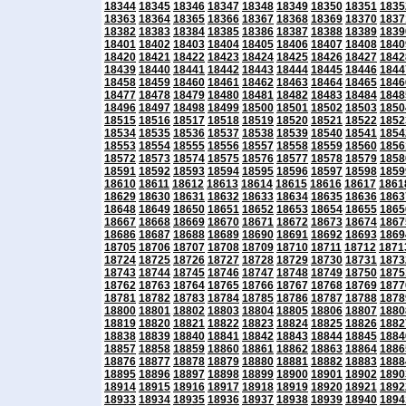
18344
18345
18346
18347
18348
18349
18350
18351
1835
18363
18364
18365
18366
18367
18368
18369
18370
1837
18382
18383
18384
18385
18386
18387
18388
18389
1839
18401
18402
18403
18404
18405
18406
18407
18408
1840
18420
18421
18422
18423
18424
18425
18426
18427
1842
18439
18440
18441
18442
18443
18444
18445
18446
1844
18458
18459
18460
18461
18462
18463
18464
18465
1846
18477
18478
18479
18480
18481
18482
18483
18484
1848
18496
18497
18498
18499
18500
18501
18502
18503
1850
18515
18516
18517
18518
18519
18520
18521
18522
1852
18534
18535
18536
18537
18538
18539
18540
18541
1854
18553
18554
18555
18556
18557
18558
18559
18560
1856
18572
18573
18574
18575
18576
18577
18578
18579
1858
18591
18592
18593
18594
18595
18596
18597
18598
1859
18610
18611
18612
18613
18614
18615
18616
18617
1861
18629
18630
18631
18632
18633
18634
18635
18636
1863
18648
18649
18650
18651
18652
18653
18654
18655
1865
18667
18668
18669
18670
18671
18672
18673
18674
1867
18686
18687
18688
18689
18690
18691
18692
18693
1869
18705
18706
18707
18708
18709
18710
18711
18712
1871
18724
18725
18726
18727
18728
18729
18730
18731
1873
18743
18744
18745
18746
18747
18748
18749
18750
1875
18762
18763
18764
18765
18766
18767
18768
18769
1877
18781
18782
18783
18784
18785
18786
18787
18788
1878
18800
18801
18802
18803
18804
18805
18806
18807
1880
18819
18820
18821
18822
18823
18824
18825
18826
1882
18838
18839
18840
18841
18842
18843
18844
18845
1884
18857
18858
18859
18860
18861
18862
18863
18864
1886
18876
18877
18878
18879
18880
18881
18882
18883
1888
18895
18896
18897
18898
18899
18900
18901
18902
1890
18914
18915
18916
18917
18918
18919
18920
18921
1892
18933
18934
18935
18936
18937
18938
18939
18940
1894