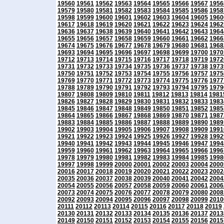
19560
19561
19562
19563
19564
19565
19566
19567
1956
19579
19580
19581
19582
19583
19584
19585
19586
1958
19598
19599
19600
19601
19602
19603
19604
19605
1960
19617
19618
19619
19620
19621
19622
19623
19624
1962
19636
19637
19638
19639
19640
19641
19642
19643
1964
19655
19656
19657
19658
19659
19660
19661
19662
1966
19674
19675
19676
19677
19678
19679
19680
19681
1968
19693
19694
19695
19696
19697
19698
19699
19700
1970
19712
19713
19714
19715
19716
19717
19718
19719
1972
19731
19732
19733
19734
19735
19736
19737
19738
1973
19750
19751
19752
19753
19754
19755
19756
19757
1975
19769
19770
19771
19772
19773
19774
19775
19776
1977
19788
19789
19790
19791
19792
19793
19794
19795
1979
19807
19808
19809
19810
19811
19812
19813
19814
1981
19826
19827
19828
19829
19830
19831
19832
19833
1983
19845
19846
19847
19848
19849
19850
19851
19852
1985
19864
19865
19866
19867
19868
19869
19870
19871
1987
19883
19884
19885
19886
19887
19888
19889
19890
1989
19902
19903
19904
19905
19906
19907
19908
19909
1991
19921
19922
19923
19924
19925
19926
19927
19928
1992
19940
19941
19942
19943
19944
19945
19946
19947
1994
19959
19960
19961
19962
19963
19964
19965
19966
1996
19978
19979
19980
19981
19982
19983
19984
19985
1998
19997
19998
19999
20000
20001
20002
20003
20004
2000
20016
20017
20018
20019
20020
20021
20022
20023
2002
20035
20036
20037
20038
20039
20040
20041
20042
2004
20054
20055
20056
20057
20058
20059
20060
20061
2006
20073
20074
20075
20076
20077
20078
20079
20080
2008
20092
20093
20094
20095
20096
20097
20098
20099
2010
20111
20112
20113
20114
20115
20116
20117
20118
20119
20130
20131
20132
20133
20134
20135
20136
20137
2013
20149
20150
20151
20152
20153
20154
20155
20156
2015