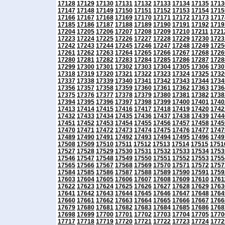
17128
17129
17130
17131
17132
17133
17134
17135
1713
17147
17148
17149
17150
17151
17152
17153
17154
1715
17166
17167
17168
17169
17170
17171
17172
17173
1717
17185
17186
17187
17188
17189
17190
17191
17192
1719
17204
17205
17206
17207
17208
17209
17210
17211
1721
17223
17224
17225
17226
17227
17228
17229
17230
1723
17242
17243
17244
17245
17246
17247
17248
17249
1725
17261
17262
17263
17264
17265
17266
17267
17268
1726
17280
17281
17282
17283
17284
17285
17286
17287
1728
17299
17300
17301
17302
17303
17304
17305
17306
1730
17318
17319
17320
17321
17322
17323
17324
17325
1732
17337
17338
17339
17340
17341
17342
17343
17344
1734
17356
17357
17358
17359
17360
17361
17362
17363
1736
17375
17376
17377
17378
17379
17380
17381
17382
1738
17394
17395
17396
17397
17398
17399
17400
17401
1740
17413
17414
17415
17416
17417
17418
17419
17420
1742
17432
17433
17434
17435
17436
17437
17438
17439
1744
17451
17452
17453
17454
17455
17456
17457
17458
1745
17470
17471
17472
17473
17474
17475
17476
17477
1747
17489
17490
17491
17492
17493
17494
17495
17496
1749
17508
17509
17510
17511
17512
17513
17514
17515
1751
17527
17528
17529
17530
17531
17532
17533
17534
1753
17546
17547
17548
17549
17550
17551
17552
17553
1755
17565
17566
17567
17568
17569
17570
17571
17572
1757
17584
17585
17586
17587
17588
17589
17590
17591
1759
17603
17604
17605
17606
17607
17608
17609
17610
1761
17622
17623
17624
17625
17626
17627
17628
17629
1763
17641
17642
17643
17644
17645
17646
17647
17648
1764
17660
17661
17662
17663
17664
17665
17666
17667
1766
17679
17680
17681
17682
17683
17684
17685
17686
1768
17698
17699
17700
17701
17702
17703
17704
17705
1770
17717
17718
17719
17720
17721
17722
17723
17724
1772