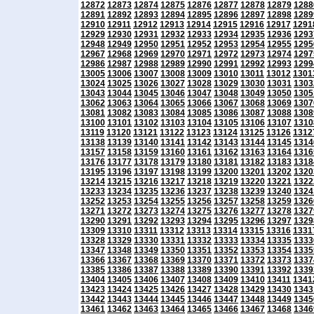
12872
12873
12874
12875
12876
12877
12878
12879
1288
12891
12892
12893
12894
12895
12896
12897
12898
1289
12910
12911
12912
12913
12914
12915
12916
12917
1291
12929
12930
12931
12932
12933
12934
12935
12936
1293
12948
12949
12950
12951
12952
12953
12954
12955
1295
12967
12968
12969
12970
12971
12972
12973
12974
1297
12986
12987
12988
12989
12990
12991
12992
12993
1299
13005
13006
13007
13008
13009
13010
13011
13012
1301
13024
13025
13026
13027
13028
13029
13030
13031
1303
13043
13044
13045
13046
13047
13048
13049
13050
1305
13062
13063
13064
13065
13066
13067
13068
13069
1307
13081
13082
13083
13084
13085
13086
13087
13088
1308
13100
13101
13102
13103
13104
13105
13106
13107
1310
13119
13120
13121
13122
13123
13124
13125
13126
1312
13138
13139
13140
13141
13142
13143
13144
13145
1314
13157
13158
13159
13160
13161
13162
13163
13164
1316
13176
13177
13178
13179
13180
13181
13182
13183
1318
13195
13196
13197
13198
13199
13200
13201
13202
1320
13214
13215
13216
13217
13218
13219
13220
13221
1322
13233
13234
13235
13236
13237
13238
13239
13240
1324
13252
13253
13254
13255
13256
13257
13258
13259
1326
13271
13272
13273
13274
13275
13276
13277
13278
1327
13290
13291
13292
13293
13294
13295
13296
13297
1329
13309
13310
13311
13312
13313
13314
13315
13316
1331
13328
13329
13330
13331
13332
13333
13334
13335
1333
13347
13348
13349
13350
13351
13352
13353
13354
1335
13366
13367
13368
13369
13370
13371
13372
13373
1337
13385
13386
13387
13388
13389
13390
13391
13392
1339
13404
13405
13406
13407
13408
13409
13410
13411
1341
13423
13424
13425
13426
13427
13428
13429
13430
1343
13442
13443
13444
13445
13446
13447
13448
13449
1345
13461
13462
13463
13464
13465
13466
13467
13468
1346