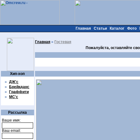
Главная
Статьи
Каталог
Фото
Главная
»
Гостевая
Пожалуйста, оставляйте сво
Хип-хоп
»
ДЖ'с
»
Брейкданс
»
Граффити
»
МС'с
Рассылка
Ваше имя:
Ваш email: