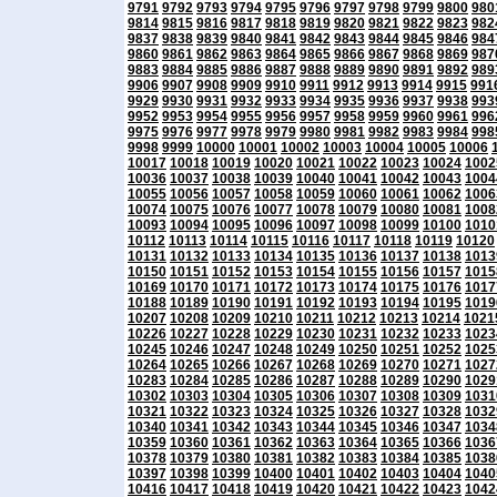
9791
9792
9793
9794
9795
9796
9797
9798
9799
9800
980
9814
9815
9816
9817
9818
9819
9820
9821
9822
9823
982
9837
9838
9839
9840
9841
9842
9843
9844
9845
9846
984
9860
9861
9862
9863
9864
9865
9866
9867
9868
9869
987
9883
9884
9885
9886
9887
9888
9889
9890
9891
9892
989
9906
9907
9908
9909
9910
9911
9912
9913
9914
9915
991
9929
9930
9931
9932
9933
9934
9935
9936
9937
9938
993
9952
9953
9954
9955
9956
9957
9958
9959
9960
9961
996
9975
9976
9977
9978
9979
9980
9981
9982
9983
9984
998
9998
9999
10000
10001
10002
10003
10004
10005
10006
10017
10018
10019
10020
10021
10022
10023
10024
1002
10036
10037
10038
10039
10040
10041
10042
10043
1004
10055
10056
10057
10058
10059
10060
10061
10062
1006
10074
10075
10076
10077
10078
10079
10080
10081
1008
10093
10094
10095
10096
10097
10098
10099
10100
1010
10112
10113
10114
10115
10116
10117
10118
10119
10120
10131
10132
10133
10134
10135
10136
10137
10138
1013
10150
10151
10152
10153
10154
10155
10156
10157
1015
10169
10170
10171
10172
10173
10174
10175
10176
1017
10188
10189
10190
10191
10192
10193
10194
10195
1019
10207
10208
10209
10210
10211
10212
10213
10214
1021
10226
10227
10228
10229
10230
10231
10232
10233
1023
10245
10246
10247
10248
10249
10250
10251
10252
1025
10264
10265
10266
10267
10268
10269
10270
10271
1027
10283
10284
10285
10286
10287
10288
10289
10290
1029
10302
10303
10304
10305
10306
10307
10308
10309
1031
10321
10322
10323
10324
10325
10326
10327
10328
1032
10340
10341
10342
10343
10344
10345
10346
10347
1034
10359
10360
10361
10362
10363
10364
10365
10366
1036
10378
10379
10380
10381
10382
10383
10384
10385
1038
10397
10398
10399
10400
10401
10402
10403
10404
1040
10416
10417
10418
10419
10420
10421
10422
10423
1042