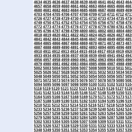
4634
4635
4636
4637
4638
4639
4640
4641
4642
4643
464
4657
4658
4659
4660
4661
4662
4663
4664
4665
4666
466
4680
4681
4682
4683
4684
4685
4686
4687
4688
4689
469
4703
4704
4705
4706
4707
4708
4709
4710
4711
4712
471
4726
4727
4728
4729
4730
4731
4732
4733
4734
4735
473
4749
4750
4751
4752
4753
4754
4755
4756
4757
4758
475
4772
4773
4774
4775
4776
4777
4778
4779
4780
4781
478
4795
4796
4797
4798
4799
4800
4801
4802
4803
4804
480
4818
4819
4820
4821
4822
4823
4824
4825
4826
4827
482
4841
4842
4843
4844
4845
4846
4847
4848
4849
4850
485
4864
4865
4866
4867
4868
4869
4870
4871
4872
4873
487
4887
4888
4889
4890
4891
4892
4893
4894
4895
4896
489
4910
4911
4912
4913
4914
4915
4916
4917
4918
4919
492
4933
4934
4935
4936
4937
4938
4939
4940
4941
4942
494
4956
4957
4958
4959
4960
4961
4962
4963
4964
4965
496
4979
4980
4981
4982
4983
4984
4985
4986
4987
4988
498
5002
5003
5004
5005
5006
5007
5008
5009
5010
5011
501
5025
5026
5027
5028
5029
5030
5031
5032
5033
5034
503
5048
5049
5050
5051
5052
5053
5054
5055
5056
5057
505
5071
5072
5073
5074
5075
5076
5077
5078
5079
5080
508
5094
5095
5096
5097
5098
5099
5100
5101
5102
5103
510
5118
5119
5120
5121
5122
5123
5124
5125
5126
5127
512
5141
5142
5143
5144
5145
5146
5147
5148
5149
5150
515
5164
5165
5166
5167
5168
5169
5170
5171
5172
5173
517
5187
5188
5189
5190
5191
5192
5193
5194
5195
5196
519
5210
5211
5212
5213
5214
5215
5216
5217
5218
5219
522
5233
5234
5235
5236
5237
5238
5239
5240
5241
5242
524
5256
5257
5258
5259
5260
5261
5262
5263
5264
5265
526
5279
5280
5281
5282
5283
5284
5285
5286
5287
5288
528
5302
5303
5304
5305
5306
5307
5308
5309
5310
5311
531
5325
5326
5327
5328
5329
5330
5331
5332
5333
5334
533
5348
5349
5350
5351
5352
5353
5354
5355
5356
5357
535