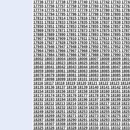
17736
17737
17738
17739
17740
17741
17742
17743
1774
17755
17756
17757
17758
17759
17760
17761
17762
1776
17774
17775
17776
17777
17778
17779
17780
17781
1778
17793
17794
17795
17796
17797
17798
17799
17800
1780
17812
17813
17814
17815
17816
17817
17818
17819
1782
17831
17832
17833
17834
17835
17836
17837
17838
1783
17850
17851
17852
17853
17854
17855
17856
17857
1785
17869
17870
17871
17872
17873
17874
17875
17876
1787
17888
17889
17890
17891
17892
17893
17894
17895
1789
17907
17908
17909
17910
17911
17912
17913
17914
1791
17926
17927
17928
17929
17930
17931
17932
17933
1793
17945
17946
17947
17948
17949
17950
17951
17952
1795
17964
17965
17966
17967
17968
17969
17970
17971
1797
17983
17984
17985
17986
17987
17988
17989
17990
1799
18002
18003
18004
18005
18006
18007
18008
18009
1801
18021
18022
18023
18024
18025
18026
18027
18028
1802
18040
18041
18042
18043
18044
18045
18046
18047
1804
18059
18060
18061
18062
18063
18064
18065
18066
1806
18078
18079
18080
18081
18082
18083
18084
18085
1808
18097
18098
18099
18100
18101
18102
18103
18104
1810
18116
18117
18118
18119
18120
18121
18122
18123
1812
18135
18136
18137
18138
18139
18140
18141
18142
1814
18154
18155
18156
18157
18158
18159
18160
18161
1816
18173
18174
18175
18176
18177
18178
18179
18180
1818
18192
18193
18194
18195
18196
18197
18198
18199
1820
18211
18212
18213
18214
18215
18216
18217
18218
1821
18230
18231
18232
18233
18234
18235
18236
18237
1823
18249
18250
18251
18252
18253
18254
18255
18256
1825
18268
18269
18270
18271
18272
18273
18274
18275
1827
18287
18288
18289
18290
18291
18292
18293
18294
1829
18306
18307
18308
18309
18310
18311
18312
18313
1831
18325
18326
18327
18328
18329
18330
18331
18332
1833