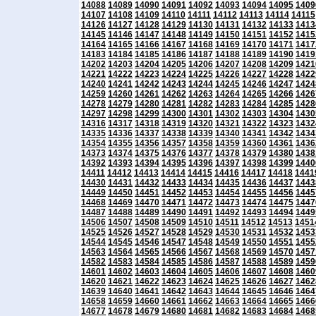
14088
14089
14090
14091
14092
14093
14094
14095
1409
14107
14108
14109
14110
14111
14112
14113
14114
14115
14126
14127
14128
14129
14130
14131
14132
14133
1413
14145
14146
14147
14148
14149
14150
14151
14152
1415
14164
14165
14166
14167
14168
14169
14170
14171
1417
14183
14184
14185
14186
14187
14188
14189
14190
1419
14202
14203
14204
14205
14206
14207
14208
14209
1421
14221
14222
14223
14224
14225
14226
14227
14228
1422
14240
14241
14242
14243
14244
14245
14246
14247
1424
14259
14260
14261
14262
14263
14264
14265
14266
1426
14278
14279
14280
14281
14282
14283
14284
14285
1428
14297
14298
14299
14300
14301
14302
14303
14304
1430
14316
14317
14318
14319
14320
14321
14322
14323
1432
14335
14336
14337
14338
14339
14340
14341
14342
1434
14354
14355
14356
14357
14358
14359
14360
14361
1436
14373
14374
14375
14376
14377
14378
14379
14380
1438
14392
14393
14394
14395
14396
14397
14398
14399
1440
14411
14412
14413
14414
14415
14416
14417
14418
1441
14430
14431
14432
14433
14434
14435
14436
14437
1443
14449
14450
14451
14452
14453
14454
14455
14456
1445
14468
14469
14470
14471
14472
14473
14474
14475
1447
14487
14488
14489
14490
14491
14492
14493
14494
1449
14506
14507
14508
14509
14510
14511
14512
14513
1451
14525
14526
14527
14528
14529
14530
14531
14532
1453
14544
14545
14546
14547
14548
14549
14550
14551
1455
14563
14564
14565
14566
14567
14568
14569
14570
1457
14582
14583
14584
14585
14586
14587
14588
14589
1459
14601
14602
14603
14604
14605
14606
14607
14608
1460
14620
14621
14622
14623
14624
14625
14626
14627
1462
14639
14640
14641
14642
14643
14644
14645
14646
1464
14658
14659
14660
14661
14662
14663
14664
14665
1466
14677
14678
14679
14680
14681
14682
14683
14684
1468