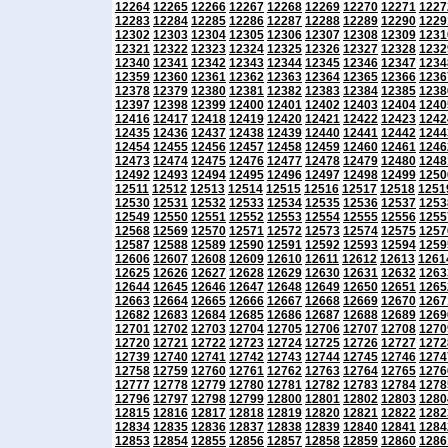
12264
12265
12266
12267
12268
12269
12270
12271
1227
12283
12284
12285
12286
12287
12288
12289
12290
1229
12302
12303
12304
12305
12306
12307
12308
12309
1231
12321
12322
12323
12324
12325
12326
12327
12328
1232
12340
12341
12342
12343
12344
12345
12346
12347
1234
12359
12360
12361
12362
12363
12364
12365
12366
1236
12378
12379
12380
12381
12382
12383
12384
12385
1238
12397
12398
12399
12400
12401
12402
12403
12404
1240
12416
12417
12418
12419
12420
12421
12422
12423
1242
12435
12436
12437
12438
12439
12440
12441
12442
1244
12454
12455
12456
12457
12458
12459
12460
12461
1246
12473
12474
12475
12476
12477
12478
12479
12480
1248
12492
12493
12494
12495
12496
12497
12498
12499
1250
12511
12512
12513
12514
12515
12516
12517
12518
1251
12530
12531
12532
12533
12534
12535
12536
12537
1253
12549
12550
12551
12552
12553
12554
12555
12556
1255
12568
12569
12570
12571
12572
12573
12574
12575
1257
12587
12588
12589
12590
12591
12592
12593
12594
1259
12606
12607
12608
12609
12610
12611
12612
12613
1261
12625
12626
12627
12628
12629
12630
12631
12632
1263
12644
12645
12646
12647
12648
12649
12650
12651
1265
12663
12664
12665
12666
12667
12668
12669
12670
1267
12682
12683
12684
12685
12686
12687
12688
12689
1269
12701
12702
12703
12704
12705
12706
12707
12708
1270
12720
12721
12722
12723
12724
12725
12726
12727
1272
12739
12740
12741
12742
12743
12744
12745
12746
1274
12758
12759
12760
12761
12762
12763
12764
12765
1276
12777
12778
12779
12780
12781
12782
12783
12784
1278
12796
12797
12798
12799
12800
12801
12802
12803
1280
12815
12816
12817
12818
12819
12820
12821
12822
1282
12834
12835
12836
12837
12838
12839
12840
12841
1284
12853
12854
12855
12856
12857
12858
12859
12860
1286