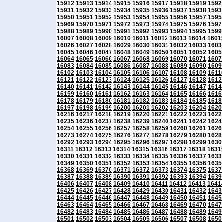
15912
15913
15914
15915
15916
15917
15918
15919
1592
15931
15932
15933
15934
15935
15936
15937
15938
1593
15950
15951
15952
15953
15954
15955
15956
15957
1595
15969
15970
15971
15972
15973
15974
15975
15976
1597
15988
15989
15990
15991
15992
15993
15994
15995
1599
16007
16008
16009
16010
16011
16012
16013
16014
1601
16026
16027
16028
16029
16030
16031
16032
16033
1603
16045
16046
16047
16048
16049
16050
16051
16052
1605
16064
16065
16066
16067
16068
16069
16070
16071
1607
16083
16084
16085
16086
16087
16088
16089
16090
1609
16102
16103
16104
16105
16106
16107
16108
16109
1611
16121
16122
16123
16124
16125
16126
16127
16128
1612
16140
16141
16142
16143
16144
16145
16146
16147
1614
16159
16160
16161
16162
16163
16164
16165
16166
1616
16178
16179
16180
16181
16182
16183
16184
16185
1618
16197
16198
16199
16200
16201
16202
16203
16204
1620
16216
16217
16218
16219
16220
16221
16222
16223
1622
16235
16236
16237
16238
16239
16240
16241
16242
1624
16254
16255
16256
16257
16258
16259
16260
16261
1626
16273
16274
16275
16276
16277
16278
16279
16280
1628
16292
16293
16294
16295
16296
16297
16298
16299
1630
16311
16312
16313
16314
16315
16316
16317
16318
1631
16330
16331
16332
16333
16334
16335
16336
16337
1633
16349
16350
16351
16352
16353
16354
16355
16356
1635
16368
16369
16370
16371
16372
16373
16374
16375
1637
16387
16388
16389
16390
16391
16392
16393
16394
1639
16406
16407
16408
16409
16410
16411
16412
16413
1641
16425
16426
16427
16428
16429
16430
16431
16432
1643
16444
16445
16446
16447
16448
16449
16450
16451
1645
16463
16464
16465
16466
16467
16468
16469
16470
1647
16482
16483
16484
16485
16486
16487
16488
16489
1649
16501
16502
16503
16504
16505
16506
16507
16508
1650