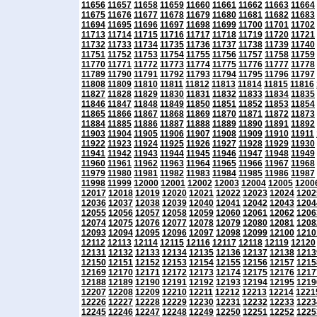
11656
11657
11658
11659
11660
11661
11662
11663
11664
11675
11676
11677
11678
11679
11680
11681
11682
11683
11694
11695
11696
11697
11698
11699
11700
11701
11702
11713
11714
11715
11716
11717
11718
11719
11720
11721
11732
11733
11734
11735
11736
11737
11738
11739
11740
11751
11752
11753
11754
11755
11756
11757
11758
11759
11770
11771
11772
11773
11774
11775
11776
11777
11778
11789
11790
11791
11792
11793
11794
11795
11796
11797
11808
11809
11810
11811
11812
11813
11814
11815
11816
11827
11828
11829
11830
11831
11832
11833
11834
11835
11846
11847
11848
11849
11850
11851
11852
11853
11854
11865
11866
11867
11868
11869
11870
11871
11872
11873
11884
11885
11886
11887
11888
11889
11890
11891
11892
11903
11904
11905
11906
11907
11908
11909
11910
11911
11922
11923
11924
11925
11926
11927
11928
11929
11930
11941
11942
11943
11944
11945
11946
11947
11948
11949
11960
11961
11962
11963
11964
11965
11966
11967
11968
11979
11980
11981
11982
11983
11984
11985
11986
11987
11998
11999
12000
12001
12002
12003
12004
12005
1200
12017
12018
12019
12020
12021
12022
12023
12024
1202
12036
12037
12038
12039
12040
12041
12042
12043
1204
12055
12056
12057
12058
12059
12060
12061
12062
1206
12074
12075
12076
12077
12078
12079
12080
12081
1208
12093
12094
12095
12096
12097
12098
12099
12100
1210
12112
12113
12114
12115
12116
12117
12118
12119
12120
12131
12132
12133
12134
12135
12136
12137
12138
1213
12150
12151
12152
12153
12154
12155
12156
12157
1215
12169
12170
12171
12172
12173
12174
12175
12176
1217
12188
12189
12190
12191
12192
12193
12194
12195
1219
12207
12208
12209
12210
12211
12212
12213
12214
1221
12226
12227
12228
12229
12230
12231
12232
12233
1223
12245
12246
12247
12248
12249
12250
12251
12252
1225