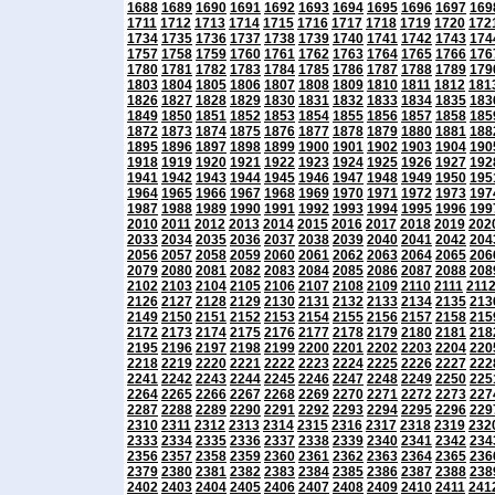
1688
1689
1690
1691
1692
1693
1694
1695
1696
1697
169
1711
1712
1713
1714
1715
1716
1717
1718
1719
1720
172
1734
1735
1736
1737
1738
1739
1740
1741
1742
1743
174
1757
1758
1759
1760
1761
1762
1763
1764
1765
1766
176
1780
1781
1782
1783
1784
1785
1786
1787
1788
1789
179
1803
1804
1805
1806
1807
1808
1809
1810
1811
1812
181
1826
1827
1828
1829
1830
1831
1832
1833
1834
1835
183
1849
1850
1851
1852
1853
1854
1855
1856
1857
1858
185
1872
1873
1874
1875
1876
1877
1878
1879
1880
1881
188
1895
1896
1897
1898
1899
1900
1901
1902
1903
1904
190
1918
1919
1920
1921
1922
1923
1924
1925
1926
1927
192
1941
1942
1943
1944
1945
1946
1947
1948
1949
1950
195
1964
1965
1966
1967
1968
1969
1970
1971
1972
1973
197
1987
1988
1989
1990
1991
1992
1993
1994
1995
1996
199
2010
2011
2012
2013
2014
2015
2016
2017
2018
2019
202
2033
2034
2035
2036
2037
2038
2039
2040
2041
2042
204
2056
2057
2058
2059
2060
2061
2062
2063
2064
2065
206
2079
2080
2081
2082
2083
2084
2085
2086
2087
2088
208
2102
2103
2104
2105
2106
2107
2108
2109
2110
2111
211
2126
2127
2128
2129
2130
2131
2132
2133
2134
2135
213
2149
2150
2151
2152
2153
2154
2155
2156
2157
2158
215
2172
2173
2174
2175
2176
2177
2178
2179
2180
2181
218
2195
2196
2197
2198
2199
2200
2201
2202
2203
2204
220
2218
2219
2220
2221
2222
2223
2224
2225
2226
2227
222
2241
2242
2243
2244
2245
2246
2247
2248
2249
2250
225
2264
2265
2266
2267
2268
2269
2270
2271
2272
2273
227
2287
2288
2289
2290
2291
2292
2293
2294
2295
2296
229
2310
2311
2312
2313
2314
2315
2316
2317
2318
2319
232
2333
2334
2335
2336
2337
2338
2339
2340
2341
2342
234
2356
2357
2358
2359
2360
2361
2362
2363
2364
2365
236
2379
2380
2381
2382
2383
2384
2385
2386
2387
2388
238
2402
2403
2404
2405
2406
2407
2408
2409
2410
2411
241