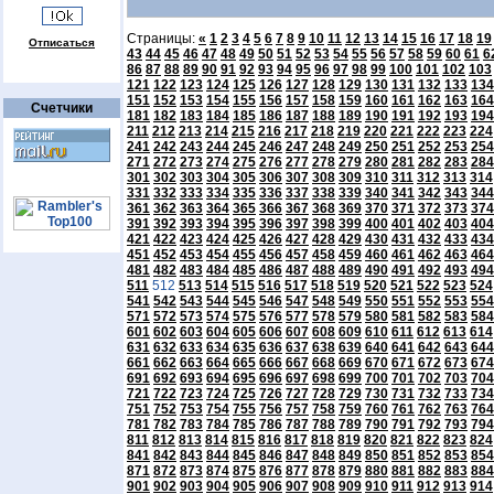
Страницы:
«
1
2
3
4
5
6
7
8
9
10
11
12
13
14
15
16
17
18
19
Отписаться
43
44
45
46
47
48
49
50
51
52
53
54
55
56
57
58
59
60
61
6
86
87
88
89
90
91
92
93
94
95
96
97
98
99
100
101
102
103
121
122
123
124
125
126
127
128
129
130
131
132
133
134
151
152
153
154
155
156
157
158
159
160
161
162
163
164
Счетчики
181
182
183
184
185
186
187
188
189
190
191
192
193
194
211
212
213
214
215
216
217
218
219
220
221
222
223
224
241
242
243
244
245
246
247
248
249
250
251
252
253
254
271
272
273
274
275
276
277
278
279
280
281
282
283
284
301
302
303
304
305
306
307
308
309
310
311
312
313
314
331
332
333
334
335
336
337
338
339
340
341
342
343
344
361
362
363
364
365
366
367
368
369
370
371
372
373
374
391
392
393
394
395
396
397
398
399
400
401
402
403
404
421
422
423
424
425
426
427
428
429
430
431
432
433
434
451
452
453
454
455
456
457
458
459
460
461
462
463
464
481
482
483
484
485
486
487
488
489
490
491
492
493
494
511
512
513
514
515
516
517
518
519
520
521
522
523
524
541
542
543
544
545
546
547
548
549
550
551
552
553
554
571
572
573
574
575
576
577
578
579
580
581
582
583
584
601
602
603
604
605
606
607
608
609
610
611
612
613
614
631
632
633
634
635
636
637
638
639
640
641
642
643
644
661
662
663
664
665
666
667
668
669
670
671
672
673
674
691
692
693
694
695
696
697
698
699
700
701
702
703
704
721
722
723
724
725
726
727
728
729
730
731
732
733
734
751
752
753
754
755
756
757
758
759
760
761
762
763
764
781
782
783
784
785
786
787
788
789
790
791
792
793
794
811
812
813
814
815
816
817
818
819
820
821
822
823
824
841
842
843
844
845
846
847
848
849
850
851
852
853
854
871
872
873
874
875
876
877
878
879
880
881
882
883
884
901
902
903
904
905
906
907
908
909
910
911
912
913
914