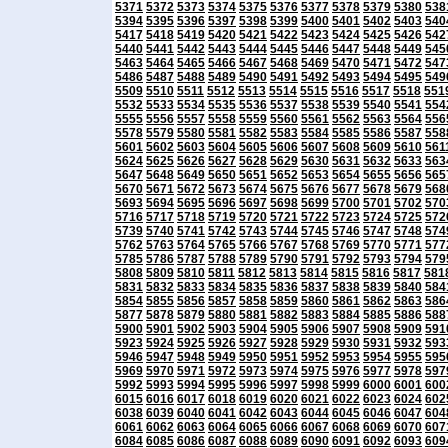
5371
5372
5373
5374
5375
5376
5377
5378
5379
5380
538
5394
5395
5396
5397
5398
5399
5400
5401
5402
5403
540
5417
5418
5419
5420
5421
5422
5423
5424
5425
5426
542
5440
5441
5442
5443
5444
5445
5446
5447
5448
5449
545
5463
5464
5465
5466
5467
5468
5469
5470
5471
5472
547
5486
5487
5488
5489
5490
5491
5492
5493
5494
5495
549
5509
5510
5511
5512
5513
5514
5515
5516
5517
5518
551
5532
5533
5534
5535
5536
5537
5538
5539
5540
5541
554
5555
5556
5557
5558
5559
5560
5561
5562
5563
5564
556
5578
5579
5580
5581
5582
5583
5584
5585
5586
5587
558
5601
5602
5603
5604
5605
5606
5607
5608
5609
5610
561
5624
5625
5626
5627
5628
5629
5630
5631
5632
5633
563
5647
5648
5649
5650
5651
5652
5653
5654
5655
5656
565
5670
5671
5672
5673
5674
5675
5676
5677
5678
5679
568
5693
5694
5695
5696
5697
5698
5699
5700
5701
5702
570
5716
5717
5718
5719
5720
5721
5722
5723
5724
5725
572
5739
5740
5741
5742
5743
5744
5745
5746
5747
5748
574
5762
5763
5764
5765
5766
5767
5768
5769
5770
5771
577
5785
5786
5787
5788
5789
5790
5791
5792
5793
5794
579
5808
5809
5810
5811
5812
5813
5814
5815
5816
5817
581
5831
5832
5833
5834
5835
5836
5837
5838
5839
5840
584
5854
5855
5856
5857
5858
5859
5860
5861
5862
5863
586
5877
5878
5879
5880
5881
5882
5883
5884
5885
5886
588
5900
5901
5902
5903
5904
5905
5906
5907
5908
5909
591
5923
5924
5925
5926
5927
5928
5929
5930
5931
5932
593
5946
5947
5948
5949
5950
5951
5952
5953
5954
5955
595
5969
5970
5971
5972
5973
5974
5975
5976
5977
5978
597
5992
5993
5994
5995
5996
5997
5998
5999
6000
6001
600
6015
6016
6017
6018
6019
6020
6021
6022
6023
6024
602
6038
6039
6040
6041
6042
6043
6044
6045
6046
6047
604
6061
6062
6063
6064
6065
6066
6067
6068
6069
6070
607
6084
6085
6086
6087
6088
6089
6090
6091
6092
6093
609