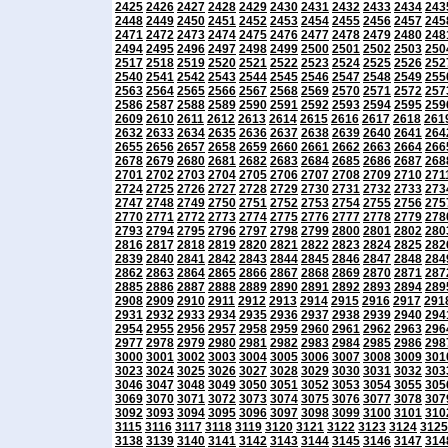
2425
2426
2427
2428
2429
2430
2431
2432
2433
2434
243
2448
2449
2450
2451
2452
2453
2454
2455
2456
2457
245
2471
2472
2473
2474
2475
2476
2477
2478
2479
2480
248
2494
2495
2496
2497
2498
2499
2500
2501
2502
2503
250
2517
2518
2519
2520
2521
2522
2523
2524
2525
2526
252
2540
2541
2542
2543
2544
2545
2546
2547
2548
2549
255
2563
2564
2565
2566
2567
2568
2569
2570
2571
2572
257
2586
2587
2588
2589
2590
2591
2592
2593
2594
2595
259
2609
2610
2611
2612
2613
2614
2615
2616
2617
2618
261
2632
2633
2634
2635
2636
2637
2638
2639
2640
2641
264
2655
2656
2657
2658
2659
2660
2661
2662
2663
2664
266
2678
2679
2680
2681
2682
2683
2684
2685
2686
2687
268
2701
2702
2703
2704
2705
2706
2707
2708
2709
2710
271
2724
2725
2726
2727
2728
2729
2730
2731
2732
2733
273
2747
2748
2749
2750
2751
2752
2753
2754
2755
2756
275
2770
2771
2772
2773
2774
2775
2776
2777
2778
2779
278
2793
2794
2795
2796
2797
2798
2799
2800
2801
2802
280
2816
2817
2818
2819
2820
2821
2822
2823
2824
2825
282
2839
2840
2841
2842
2843
2844
2845
2846
2847
2848
284
2862
2863
2864
2865
2866
2867
2868
2869
2870
2871
287
2885
2886
2887
2888
2889
2890
2891
2892
2893
2894
289
2908
2909
2910
2911
2912
2913
2914
2915
2916
2917
291
2931
2932
2933
2934
2935
2936
2937
2938
2939
2940
294
2954
2955
2956
2957
2958
2959
2960
2961
2962
2963
296
2977
2978
2979
2980
2981
2982
2983
2984
2985
2986
298
3000
3001
3002
3003
3004
3005
3006
3007
3008
3009
301
3023
3024
3025
3026
3027
3028
3029
3030
3031
3032
303
3046
3047
3048
3049
3050
3051
3052
3053
3054
3055
305
3069
3070
3071
3072
3073
3074
3075
3076
3077
3078
307
3092
3093
3094
3095
3096
3097
3098
3099
3100
3101
310
3115
3116
3117
3118
3119
3120
3121
3122
3123
3124
3125
3138
3139
3140
3141
3142
3143
3144
3145
3146
3147
314