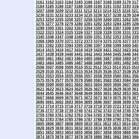
3161
3162
3163
3164
3165
3166
3167
3168
3169
3170
317
3184
3185
3186
3187
3188
3189
3190
3191
3192
3193
319
3207
3208
3209
3210
3211
3212
3213
3214
3215
3216
321
3230
3231
3232
3233
3234
3235
3236
3237
3238
3239
324
3253
3254
3255
3256
3257
3258
3259
3260
3261
3262
326
3276
3277
3278
3279
3280
3281
3282
3283
3284
3285
328
3299
3300
3301
3302
3303
3304
3305
3306
3307
3308
330
3322
3323
3324
3325
3326
3327
3328
3329
3330
3331
333
3345
3346
3347
3348
3349
3350
3351
3352
3353
3354
335
3368
3369
3370
3371
3372
3373
3374
3375
3376
3377
337
3391
3392
3393
3394
3395
3396
3397
3398
3399
3400
340
3414
3415
3416
3417
3418
3419
3420
3421
3422
3423
342
3437
3438
3439
3440
3441
3442
3443
3444
3445
3446
344
3460
3461
3462
3463
3464
3465
3466
3467
3468
3469
347
3483
3484
3485
3486
3487
3488
3489
3490
3491
3492
349
3506
3507
3508
3509
3510
3511
3512
3513
3514
3515
351
3529
3530
3531
3532
3533
3534
3535
3536
3537
3538
353
3552
3553
3554
3555
3556
3557
3558
3559
3560
3561
356
3575
3576
3577
3578
3579
3580
3581
3582
3583
3584
358
3598
3599
3600
3601
3602
3603
3604
3605
3606
3607
360
3621
3622
3623
3624
3625
3626
3627
3628
3629
3630
363
3644
3645
3646
3647
3648
3649
3650
3651
3652
3653
365
3667
3668
3669
3670
3671
3672
3673
3674
3675
3676
367
3690
3691
3692
3693
3694
3695
3696
3697
3698
3699
370
3713
3714
3715
3716
3717
3718
3719
3720
3721
3722
372
3736
3737
3738
3739
3740
3741
3742
3743
3744
3745
374
3759
3760
3761
3762
3763
3764
3765
3766
3767
3768
376
3782
3783
3784
3785
3786
3787
3788
3789
3790
3791
379
3805
3806
3807
3808
3809
3810
3811
3812
3813
3814
381
3828
3829
3830
3831
3832
3833
3834
3835
3836
3837
383
3851
3852
3853
3854
3855
3856
3857
3858
3859
3860
386
3874
3875
3876
3877
3878
3879
3880
3881
3882
3883
388