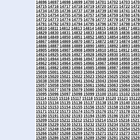
14696
14697
14698
14699
14700
14701
14702
14703
1470
14715
14716
14717
14718
14719
14720
14721
14722
1472
14734
14735
14736
14737
14738
14739
14740
14741
1474
14753
14754
14755
14756
14757
14758
14759
14760
1476
14772
14773
14774
14775
14776
14777
14778
14779
1478
14791
14792
14793
14794
14795
14796
14797
14798
1479
14810
14811
14812
14813
14814
14815
14816
14817
1481
14829
14830
14831
14832
14833
14834
14835
14836
1483
14848
14849
14850
14851
14852
14853
14854
14855
1485
14867
14868
14869
14870
14871
14872
14873
14874
1487
14886
14887
14888
14889
14890
14891
14892
14893
1489
14905
14906
14907
14908
14909
14910
14911
14912
1491
14924
14925
14926
14927
14928
14929
14930
14931
1493
14943
14944
14945
14946
14947
14948
14949
14950
1495
14962
14963
14964
14965
14966
14967
14968
14969
1497
14981
14982
14983
14984
14985
14986
14987
14988
1498
15000
15001
15002
15003
15004
15005
15006
15007
1500
15019
15020
15021
15022
15023
15024
15025
15026
1502
15038
15039
15040
15041
15042
15043
15044
15045
1504
15057
15058
15059
15060
15061
15062
15063
15064
1506
15076
15077
15078
15079
15080
15081
15082
15083
1508
15095
15096
15097
15098
15099
15100
15101
15102
1510
15114
15115
15116
15117
15118
15119
15120
15121
15122
15133
15134
15135
15136
15137
15138
15139
15140
1514
15152
15153
15154
15155
15156
15157
15158
15159
1516
15171
15172
15173
15174
15175
15176
15177
15178
1517
15190
15191
15192
15193
15194
15195
15196
15197
1519
15209
15210
15211
15212
15213
15214
15215
15216
1521
15228
15229
15230
15231
15232
15233
15234
15235
1523
15247
15248
15249
15250
15251
15252
15253
15254
1525
15266
15267
15268
15269
15270
15271
15272
15273
1527
15285
15286
15287
15288
15289
15290
15291
15292
1529