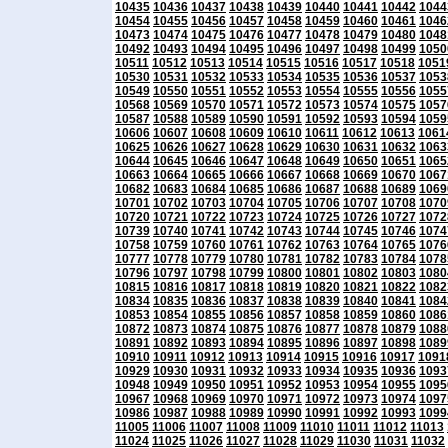
10435
10436
10437
10438
10439
10440
10441
10442
1044
10454
10455
10456
10457
10458
10459
10460
10461
1046
10473
10474
10475
10476
10477
10478
10479
10480
1048
10492
10493
10494
10495
10496
10497
10498
10499
1050
10511
10512
10513
10514
10515
10516
10517
10518
1051
10530
10531
10532
10533
10534
10535
10536
10537
1053
10549
10550
10551
10552
10553
10554
10555
10556
1055
10568
10569
10570
10571
10572
10573
10574
10575
1057
10587
10588
10589
10590
10591
10592
10593
10594
1059
10606
10607
10608
10609
10610
10611
10612
10613
1061
10625
10626
10627
10628
10629
10630
10631
10632
1063
10644
10645
10646
10647
10648
10649
10650
10651
1065
10663
10664
10665
10666
10667
10668
10669
10670
1067
10682
10683
10684
10685
10686
10687
10688
10689
1069
10701
10702
10703
10704
10705
10706
10707
10708
1070
10720
10721
10722
10723
10724
10725
10726
10727
1072
10739
10740
10741
10742
10743
10744
10745
10746
1074
10758
10759
10760
10761
10762
10763
10764
10765
1076
10777
10778
10779
10780
10781
10782
10783
10784
1078
10796
10797
10798
10799
10800
10801
10802
10803
1080
10815
10816
10817
10818
10819
10820
10821
10822
1082
10834
10835
10836
10837
10838
10839
10840
10841
1084
10853
10854
10855
10856
10857
10858
10859
10860
1086
10872
10873
10874
10875
10876
10877
10878
10879
1088
10891
10892
10893
10894
10895
10896
10897
10898
1089
10910
10911
10912
10913
10914
10915
10916
10917
1091
10929
10930
10931
10932
10933
10934
10935
10936
1093
10948
10949
10950
10951
10952
10953
10954
10955
1095
10967
10968
10969
10970
10971
10972
10973
10974
1097
10986
10987
10988
10989
10990
10991
10992
10993
1099
11005
11006
11007
11008
11009
11010
11011
11012
11013
11024
11025
11026
11027
11028
11029
11030
11031
11032