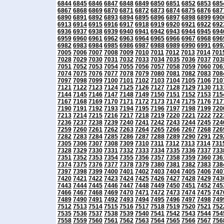
6844
6845
6846
6847
6848
6849
6850
6851
6852
6853
685
6867
6868
6869
6870
6871
6872
6873
6874
6875
6876
687
6890
6891
6892
6893
6894
6895
6896
6897
6898
6899
690
6913
6914
6915
6916
6917
6918
6919
6920
6921
6922
692
6936
6937
6938
6939
6940
6941
6942
6943
6944
6945
694
6959
6960
6961
6962
6963
6964
6965
6966
6967
6968
696
6982
6983
6984
6985
6986
6987
6988
6989
6990
6991
699
7005
7006
7007
7008
7009
7010
7011
7012
7013
7014
701
7028
7029
7030
7031
7032
7033
7034
7035
7036
7037
703
7051
7052
7053
7054
7055
7056
7057
7058
7059
7060
706
7074
7075
7076
7077
7078
7079
7080
7081
7082
7083
708
7097
7098
7099
7100
7101
7102
7103
7104
7105
7106
710
7121
7122
7123
7124
7125
7126
7127
7128
7129
7130
713
7144
7145
7146
7147
7148
7149
7150
7151
7152
7153
715
7167
7168
7169
7170
7171
7172
7173
7174
7175
7176
717
7190
7191
7192
7193
7194
7195
7196
7197
7198
7199
720
7213
7214
7215
7216
7217
7218
7219
7220
7221
7222
722
7236
7237
7238
7239
7240
7241
7242
7243
7244
7245
724
7259
7260
7261
7262
7263
7264
7265
7266
7267
7268
726
7282
7283
7284
7285
7286
7287
7288
7289
7290
7291
729
7305
7306
7307
7308
7309
7310
7311
7312
7313
7314
731
7328
7329
7330
7331
7332
7333
7334
7335
7336
7337
733
7351
7352
7353
7354
7355
7356
7357
7358
7359
7360
736
7374
7375
7376
7377
7378
7379
7380
7381
7382
7383
738
7397
7398
7399
7400
7401
7402
7403
7404
7405
7406
740
7420
7421
7422
7423
7424
7425
7426
7427
7428
7429
743
7443
7444
7445
7446
7447
7448
7449
7450
7451
7452
745
7466
7467
7468
7469
7470
7471
7472
7473
7474
7475
747
7489
7490
7491
7492
7493
7494
7495
7496
7497
7498
749
7512
7513
7514
7515
7516
7517
7518
7519
7520
7521
752
7535
7536
7537
7538
7539
7540
7541
7542
7543
7544
754
7558
7559
7560
7561
7562
7563
7564
7565
7566
7567
756