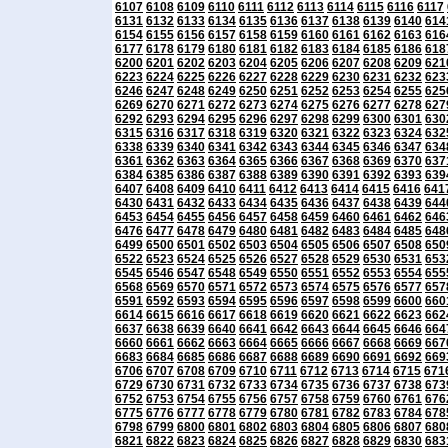
6107
6108
6109
6110
6111
6112
6113
6114
6115
6116
6117
6131
6132
6133
6134
6135
6136
6137
6138
6139
6140
614
6154
6155
6156
6157
6158
6159
6160
6161
6162
6163
616
6177
6178
6179
6180
6181
6182
6183
6184
6185
6186
618
6200
6201
6202
6203
6204
6205
6206
6207
6208
6209
621
6223
6224
6225
6226
6227
6228
6229
6230
6231
6232
623
6246
6247
6248
6249
6250
6251
6252
6253
6254
6255
625
6269
6270
6271
6272
6273
6274
6275
6276
6277
6278
627
6292
6293
6294
6295
6296
6297
6298
6299
6300
6301
630
6315
6316
6317
6318
6319
6320
6321
6322
6323
6324
632
6338
6339
6340
6341
6342
6343
6344
6345
6346
6347
634
6361
6362
6363
6364
6365
6366
6367
6368
6369
6370
637
6384
6385
6386
6387
6388
6389
6390
6391
6392
6393
639
6407
6408
6409
6410
6411
6412
6413
6414
6415
6416
641
6430
6431
6432
6433
6434
6435
6436
6437
6438
6439
644
6453
6454
6455
6456
6457
6458
6459
6460
6461
6462
646
6476
6477
6478
6479
6480
6481
6482
6483
6484
6485
648
6499
6500
6501
6502
6503
6504
6505
6506
6507
6508
650
6522
6523
6524
6525
6526
6527
6528
6529
6530
6531
653
6545
6546
6547
6548
6549
6550
6551
6552
6553
6554
655
6568
6569
6570
6571
6572
6573
6574
6575
6576
6577
657
6591
6592
6593
6594
6595
6596
6597
6598
6599
6600
660
6614
6615
6616
6617
6618
6619
6620
6621
6622
6623
662
6637
6638
6639
6640
6641
6642
6643
6644
6645
6646
664
6660
6661
6662
6663
6664
6665
6666
6667
6668
6669
667
6683
6684
6685
6686
6687
6688
6689
6690
6691
6692
669
6706
6707
6708
6709
6710
6711
6712
6713
6714
6715
671
6729
6730
6731
6732
6733
6734
6735
6736
6737
6738
673
6752
6753
6754
6755
6756
6757
6758
6759
6760
6761
676
6775
6776
6777
6778
6779
6780
6781
6782
6783
6784
678
6798
6799
6800
6801
6802
6803
6804
6805
6806
6807
680
6821
6822
6823
6824
6825
6826
6827
6828
6829
6830
683