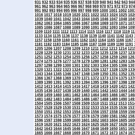
931
932
933
934
935
936
937
938
939
940
941
942
943
944
961
962
963
964
965
966
967
968
969
970
971
972
973
974
991
992
993
994
995
996
997
998
999
1000
1001
1002
100
1016
1017
1018
1019
1020
1021
1022
1023
1024
1025
102
1039
1040
1041
1042
1043
1044
1045
1046
1047
1048
104
1062
1063
1064
1065
1066
1067
1068
1069
1070
1071
107
1085
1086
1087
1088
1089
1090
1091
1092
1093
1094
109
1109
1110
1111
1112
1113
1114
1115
1116
1117
1118
1119
11
1133
1134
1135
1136
1137
1138
1139
1140
1141
1142
1143
1157
1158
1159
1160
1161
1162
1163
1164
1165
1166
1167
1181
1182
1183
1184
1185
1186
1187
1188
1189
1190
1191
1205
1206
1207
1208
1209
1210
1211
1212
1213
1214
121
1228
1229
1230
1231
1232
1233
1234
1235
1236
1237
123
1251
1252
1253
1254
1255
1256
1257
1258
1259
1260
126
1274
1275
1276
1277
1278
1279
1280
1281
1282
1283
128
1297
1298
1299
1300
1301
1302
1303
1304
1305
1306
130
1320
1321
1322
1323
1324
1325
1326
1327
1328
1329
133
1343
1344
1345
1346
1347
1348
1349
1350
1351
1352
135
1366
1367
1368
1369
1370
1371
1372
1373
1374
1375
137
1389
1390
1391
1392
1393
1394
1395
1396
1397
1398
139
1412
1413
1414
1415
1416
1417
1418
1419
1420
1421
142
1435
1436
1437
1438
1439
1440
1441
1442
1443
1444
144
1458
1459
1460
1461
1462
1463
1464
1465
1466
1467
146
1481
1482
1483
1484
1485
1486
1487
1488
1489
1490
149
1504
1505
1506
1507
1508
1509
1510
1511
1512
1513
151
1527
1528
1529
1530
1531
1532
1533
1534
1535
1536
153
1550
1551
1552
1553
1554
1555
1556
1557
1558
1559
156
1573
1574
1575
1576
1577
1578
1579
1580
1581
1582
158
1596
1597
1598
1599
1600
1601
1602
1603
1604
1605
160
1619
1620
1621
1622
1623
1624
1625
1626
1627
1628
162
1642
1643
1644
1645
1646
1647
1648
1649
1650
1651
165
1665
1666
1667
1668
1669
1670
1671
1672
1673
1674
167