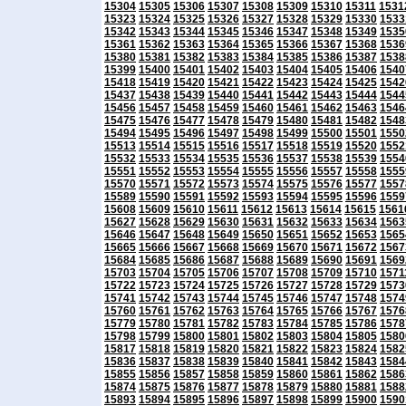
15304
15305
15306
15307
15308
15309
15310
15311
1531
15323
15324
15325
15326
15327
15328
15329
15330
1533
15342
15343
15344
15345
15346
15347
15348
15349
1535
15361
15362
15363
15364
15365
15366
15367
15368
1536
15380
15381
15382
15383
15384
15385
15386
15387
1538
15399
15400
15401
15402
15403
15404
15405
15406
1540
15418
15419
15420
15421
15422
15423
15424
15425
1542
15437
15438
15439
15440
15441
15442
15443
15444
1544
15456
15457
15458
15459
15460
15461
15462
15463
1546
15475
15476
15477
15478
15479
15480
15481
15482
1548
15494
15495
15496
15497
15498
15499
15500
15501
1550
15513
15514
15515
15516
15517
15518
15519
15520
1552
15532
15533
15534
15535
15536
15537
15538
15539
1554
15551
15552
15553
15554
15555
15556
15557
15558
1555
15570
15571
15572
15573
15574
15575
15576
15577
1557
15589
15590
15591
15592
15593
15594
15595
15596
1559
15608
15609
15610
15611
15612
15613
15614
15615
1561
15627
15628
15629
15630
15631
15632
15633
15634
1563
15646
15647
15648
15649
15650
15651
15652
15653
1565
15665
15666
15667
15668
15669
15670
15671
15672
1567
15684
15685
15686
15687
15688
15689
15690
15691
1569
15703
15704
15705
15706
15707
15708
15709
15710
1571
15722
15723
15724
15725
15726
15727
15728
15729
1573
15741
15742
15743
15744
15745
15746
15747
15748
1574
15760
15761
15762
15763
15764
15765
15766
15767
1576
15779
15780
15781
15782
15783
15784
15785
15786
1578
15798
15799
15800
15801
15802
15803
15804
15805
1580
15817
15818
15819
15820
15821
15822
15823
15824
1582
15836
15837
15838
15839
15840
15841
15842
15843
1584
15855
15856
15857
15858
15859
15860
15861
15862
1586
15874
15875
15876
15877
15878
15879
15880
15881
1588
15893
15894
15895
15896
15897
15898
15899
15900
1590