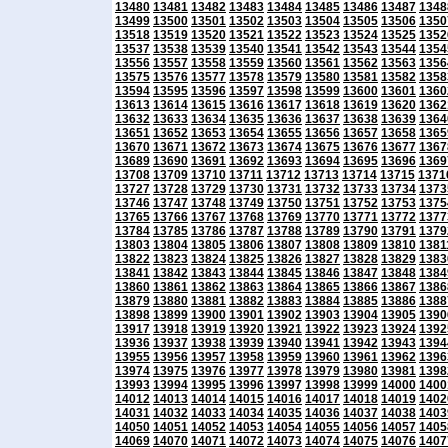
13480
13481
13482
13483
13484
13485
13486
13487
1348
13499
13500
13501
13502
13503
13504
13505
13506
1350
13518
13519
13520
13521
13522
13523
13524
13525
1352
13537
13538
13539
13540
13541
13542
13543
13544
1354
13556
13557
13558
13559
13560
13561
13562
13563
1356
13575
13576
13577
13578
13579
13580
13581
13582
1358
13594
13595
13596
13597
13598
13599
13600
13601
1360
13613
13614
13615
13616
13617
13618
13619
13620
1362
13632
13633
13634
13635
13636
13637
13638
13639
1364
13651
13652
13653
13654
13655
13656
13657
13658
1365
13670
13671
13672
13673
13674
13675
13676
13677
1367
13689
13690
13691
13692
13693
13694
13695
13696
1369
13708
13709
13710
13711
13712
13713
13714
13715
1371
13727
13728
13729
13730
13731
13732
13733
13734
1373
13746
13747
13748
13749
13750
13751
13752
13753
1375
13765
13766
13767
13768
13769
13770
13771
13772
1377
13784
13785
13786
13787
13788
13789
13790
13791
1379
13803
13804
13805
13806
13807
13808
13809
13810
1381
13822
13823
13824
13825
13826
13827
13828
13829
1383
13841
13842
13843
13844
13845
13846
13847
13848
1384
13860
13861
13862
13863
13864
13865
13866
13867
1386
13879
13880
13881
13882
13883
13884
13885
13886
1388
13898
13899
13900
13901
13902
13903
13904
13905
1390
13917
13918
13919
13920
13921
13922
13923
13924
1392
13936
13937
13938
13939
13940
13941
13942
13943
1394
13955
13956
13957
13958
13959
13960
13961
13962
1396
13974
13975
13976
13977
13978
13979
13980
13981
1398
13993
13994
13995
13996
13997
13998
13999
14000
1400
14012
14013
14014
14015
14016
14017
14018
14019
1402
14031
14032
14033
14034
14035
14036
14037
14038
1403
14050
14051
14052
14053
14054
14055
14056
14057
1405
14069
14070
14071
14072
14073
14074
14075
14076
1407