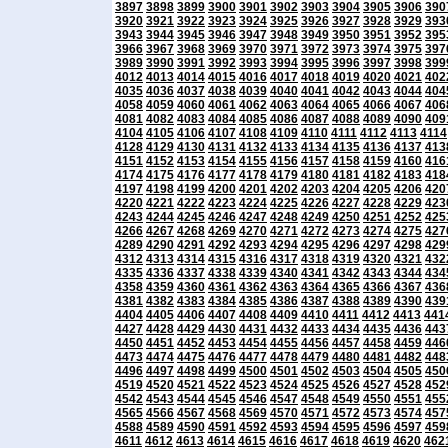
3897
3898
3899
3900
3901
3902
3903
3904
3905
3906
390
3920
3921
3922
3923
3924
3925
3926
3927
3928
3929
393
3943
3944
3945
3946
3947
3948
3949
3950
3951
3952
395
3966
3967
3968
3969
3970
3971
3972
3973
3974
3975
397
3989
3990
3991
3992
3993
3994
3995
3996
3997
3998
399
4012
4013
4014
4015
4016
4017
4018
4019
4020
4021
402
4035
4036
4037
4038
4039
4040
4041
4042
4043
4044
404
4058
4059
4060
4061
4062
4063
4064
4065
4066
4067
406
4081
4082
4083
4084
4085
4086
4087
4088
4089
4090
409
4104
4105
4106
4107
4108
4109
4110
4111
4112
4113
4114
4128
4129
4130
4131
4132
4133
4134
4135
4136
4137
413
4151
4152
4153
4154
4155
4156
4157
4158
4159
4160
416
4174
4175
4176
4177
4178
4179
4180
4181
4182
4183
418
4197
4198
4199
4200
4201
4202
4203
4204
4205
4206
420
4220
4221
4222
4223
4224
4225
4226
4227
4228
4229
423
4243
4244
4245
4246
4247
4248
4249
4250
4251
4252
425
4266
4267
4268
4269
4270
4271
4272
4273
4274
4275
427
4289
4290
4291
4292
4293
4294
4295
4296
4297
4298
429
4312
4313
4314
4315
4316
4317
4318
4319
4320
4321
432
4335
4336
4337
4338
4339
4340
4341
4342
4343
4344
434
4358
4359
4360
4361
4362
4363
4364
4365
4366
4367
436
4381
4382
4383
4384
4385
4386
4387
4388
4389
4390
439
4404
4405
4406
4407
4408
4409
4410
4411
4412
4413
441
4427
4428
4429
4430
4431
4432
4433
4434
4435
4436
443
4450
4451
4452
4453
4454
4455
4456
4457
4458
4459
446
4473
4474
4475
4476
4477
4478
4479
4480
4481
4482
448
4496
4497
4498
4499
4500
4501
4502
4503
4504
4505
450
4519
4520
4521
4522
4523
4524
4525
4526
4527
4528
452
4542
4543
4544
4545
4546
4547
4548
4549
4550
4551
455
4565
4566
4567
4568
4569
4570
4571
4572
4573
4574
457
4588
4589
4590
4591
4592
4593
4594
4595
4596
4597
459
4611
4612
4613
4614
4615
4616
4617
4618
4619
4620
462