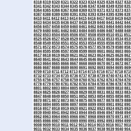
8318
8319
8320
8321
8322
8323
8324
8325
8326
8327
832
8341
8342
8343
8344
8345
8346
8347
8348
8349
8350
835
8364
8365
8366
8367
8368
8369
8370
8371
8372
8373
837
8387
8388
8389
8390
8391
8392
8393
8394
8395
8396
839
8410
8411
8412
8413
8414
8415
8416
8417
8418
8419
842
8433
8434
8435
8436
8437
8438
8439
8440
8441
8442
844
8456
8457
8458
8459
8460
8461
8462
8463
8464
8465
846
8479
8480
8481
8482
8483
8484
8485
8486
8487
8488
848
8502
8503
8504
8505
8506
8507
8508
8509
8510
8511
851
8525
8526
8527
8528
8529
8530
8531
8532
8533
8534
853
8548
8549
8550
8551
8552
8553
8554
8555
8556
8557
855
8571
8572
8573
8574
8575
8576
8577
8578
8579
8580
858
8594
8595
8596
8597
8598
8599
8600
8601
8602
8603
860
8617
8618
8619
8620
8621
8622
8623
8624
8625
8626
862
8640
8641
8642
8643
8644
8645
8646
8647
8648
8649
865
8663
8664
8665
8666
8667
8668
8669
8670
8671
8672
867
8686
8687
8688
8689
8690
8691
8692
8693
8694
8695
869
8709
8710
8711
8712
8713
8714
8715
8716
8717
8718
871
8732
8733
8734
8735
8736
8737
8738
8739
8740
8741
874
8755
8756
8757
8758
8759
8760
8761
8762
8763
8764
876
8778
8779
8780
8781
8782
8783
8784
8785
8786
8787
878
8801
8802
8803
8804
8805
8806
8807
8808
8809
8810
881
8824
8825
8826
8827
8828
8829
8830
8831
8832
8833
883
8847
8848
8849
8850
8851
8852
8853
8854
8855
8856
885
8870
8871
8872
8873
8874
8875
8876
8877
8878
8879
888
8893
8894
8895
8896
8897
8898
8899
8900
8901
8902
890
8916
8917
8918
8919
8920
8921
8922
8923
8924
8925
892
8939
8940
8941
8942
8943
8944
8945
8946
8947
8948
894
8962
8963
8964
8965
8966
8967
8968
8969
8970
8971
897
8985
8986
8987
8988
8989
8990
8991
8992
8993
8994
899
9008
9009
9010
9011
9012
9013
9014
9015
9016
9017
901
9031
9032
9033
9034
9035
9036
9037
9038
9039
9040
904