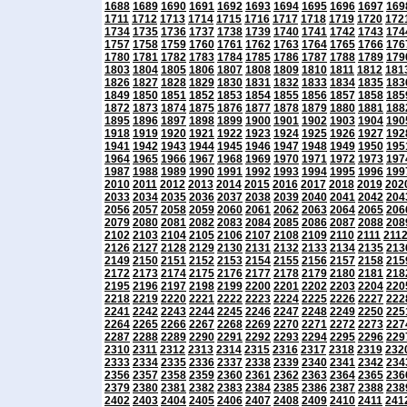
1688
1689
1690
1691
1692
1693
1694
1695
1696
1697
169
1711
1712
1713
1714
1715
1716
1717
1718
1719
1720
172
1734
1735
1736
1737
1738
1739
1740
1741
1742
1743
174
1757
1758
1759
1760
1761
1762
1763
1764
1765
1766
176
1780
1781
1782
1783
1784
1785
1786
1787
1788
1789
179
1803
1804
1805
1806
1807
1808
1809
1810
1811
1812
181
1826
1827
1828
1829
1830
1831
1832
1833
1834
1835
183
1849
1850
1851
1852
1853
1854
1855
1856
1857
1858
185
1872
1873
1874
1875
1876
1877
1878
1879
1880
1881
188
1895
1896
1897
1898
1899
1900
1901
1902
1903
1904
190
1918
1919
1920
1921
1922
1923
1924
1925
1926
1927
192
1941
1942
1943
1944
1945
1946
1947
1948
1949
1950
195
1964
1965
1966
1967
1968
1969
1970
1971
1972
1973
197
1987
1988
1989
1990
1991
1992
1993
1994
1995
1996
199
2010
2011
2012
2013
2014
2015
2016
2017
2018
2019
202
2033
2034
2035
2036
2037
2038
2039
2040
2041
2042
204
2056
2057
2058
2059
2060
2061
2062
2063
2064
2065
206
2079
2080
2081
2082
2083
2084
2085
2086
2087
2088
208
2102
2103
2104
2105
2106
2107
2108
2109
2110
2111
211
2126
2127
2128
2129
2130
2131
2132
2133
2134
2135
213
2149
2150
2151
2152
2153
2154
2155
2156
2157
2158
215
2172
2173
2174
2175
2176
2177
2178
2179
2180
2181
218
2195
2196
2197
2198
2199
2200
2201
2202
2203
2204
220
2218
2219
2220
2221
2222
2223
2224
2225
2226
2227
222
2241
2242
2243
2244
2245
2246
2247
2248
2249
2250
225
2264
2265
2266
2267
2268
2269
2270
2271
2272
2273
227
2287
2288
2289
2290
2291
2292
2293
2294
2295
2296
229
2310
2311
2312
2313
2314
2315
2316
2317
2318
2319
232
2333
2334
2335
2336
2337
2338
2339
2340
2341
2342
234
2356
2357
2358
2359
2360
2361
2362
2363
2364
2365
236
2379
2380
2381
2382
2383
2384
2385
2386
2387
2388
238
2402
2403
2404
2405
2406
2407
2408
2409
2410
2411
241