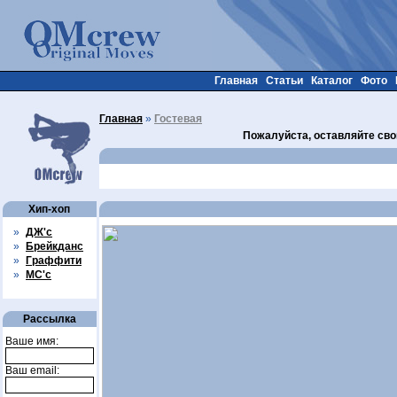
Главная
Статьи
Каталог
Фото
Главная
»
Гостевая
Пожалуйста, оставляйте сво
Хип-хоп
»
ДЖ'с
»
Брейкданс
»
Граффити
»
МС'с
Рассылка
Ваше имя:
Ваш email: