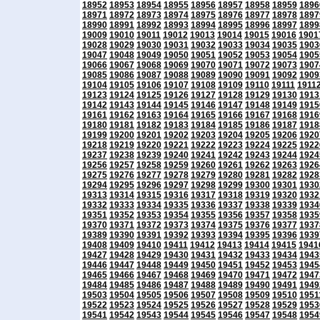
18952
18953
18954
18955
18956
18957
18958
18959
1896
18971
18972
18973
18974
18975
18976
18977
18978
1897
18990
18991
18992
18993
18994
18995
18996
18997
1899
19009
19010
19011
19012
19013
19014
19015
19016
1901
19028
19029
19030
19031
19032
19033
19034
19035
1903
19047
19048
19049
19050
19051
19052
19053
19054
1905
19066
19067
19068
19069
19070
19071
19072
19073
1907
19085
19086
19087
19088
19089
19090
19091
19092
1909
19104
19105
19106
19107
19108
19109
19110
19111
1911
19123
19124
19125
19126
19127
19128
19129
19130
1913
19142
19143
19144
19145
19146
19147
19148
19149
1915
19161
19162
19163
19164
19165
19166
19167
19168
1916
19180
19181
19182
19183
19184
19185
19186
19187
1918
19199
19200
19201
19202
19203
19204
19205
19206
1920
19218
19219
19220
19221
19222
19223
19224
19225
1922
19237
19238
19239
19240
19241
19242
19243
19244
1924
19256
19257
19258
19259
19260
19261
19262
19263
1926
19275
19276
19277
19278
19279
19280
19281
19282
1928
19294
19295
19296
19297
19298
19299
19300
19301
1930
19313
19314
19315
19316
19317
19318
19319
19320
1932
19332
19333
19334
19335
19336
19337
19338
19339
1934
19351
19352
19353
19354
19355
19356
19357
19358
1935
19370
19371
19372
19373
19374
19375
19376
19377
1937
19389
19390
19391
19392
19393
19394
19395
19396
1939
19408
19409
19410
19411
19412
19413
19414
19415
1941
19427
19428
19429
19430
19431
19432
19433
19434
1943
19446
19447
19448
19449
19450
19451
19452
19453
1945
19465
19466
19467
19468
19469
19470
19471
19472
1947
19484
19485
19486
19487
19488
19489
19490
19491
1949
19503
19504
19505
19506
19507
19508
19509
19510
1951
19522
19523
19524
19525
19526
19527
19528
19529
1953
19541
19542
19543
19544
19545
19546
19547
19548
1954