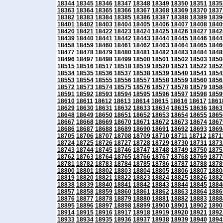
18344
18345
18346
18347
18348
18349
18350
18351
1835
18363
18364
18365
18366
18367
18368
18369
18370
1837
18382
18383
18384
18385
18386
18387
18388
18389
1839
18401
18402
18403
18404
18405
18406
18407
18408
1840
18420
18421
18422
18423
18424
18425
18426
18427
1842
18439
18440
18441
18442
18443
18444
18445
18446
1844
18458
18459
18460
18461
18462
18463
18464
18465
1846
18477
18478
18479
18480
18481
18482
18483
18484
1848
18496
18497
18498
18499
18500
18501
18502
18503
1850
18515
18516
18517
18518
18519
18520
18521
18522
1852
18534
18535
18536
18537
18538
18539
18540
18541
1854
18553
18554
18555
18556
18557
18558
18559
18560
1856
18572
18573
18574
18575
18576
18577
18578
18579
1858
18591
18592
18593
18594
18595
18596
18597
18598
1859
18610
18611
18612
18613
18614
18615
18616
18617
1861
18629
18630
18631
18632
18633
18634
18635
18636
1863
18648
18649
18650
18651
18652
18653
18654
18655
1865
18667
18668
18669
18670
18671
18672
18673
18674
1867
18686
18687
18688
18689
18690
18691
18692
18693
1869
18705
18706
18707
18708
18709
18710
18711
18712
1871
18724
18725
18726
18727
18728
18729
18730
18731
1873
18743
18744
18745
18746
18747
18748
18749
18750
1875
18762
18763
18764
18765
18766
18767
18768
18769
1877
18781
18782
18783
18784
18785
18786
18787
18788
1878
18800
18801
18802
18803
18804
18805
18806
18807
1880
18819
18820
18821
18822
18823
18824
18825
18826
1882
18838
18839
18840
18841
18842
18843
18844
18845
1884
18857
18858
18859
18860
18861
18862
18863
18864
1886
18876
18877
18878
18879
18880
18881
18882
18883
1888
18895
18896
18897
18898
18899
18900
18901
18902
1890
18914
18915
18916
18917
18918
18919
18920
18921
1892
18933
18934
18935
18936
18937
18938
18939
18940
1894