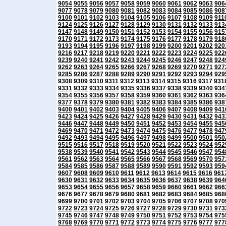
9054
9055
9056
9057
9058
9059
9060
9061
9062
9063
906
9077
9078
9079
9080
9081
9082
9083
9084
9085
9086
908
9100
9101
9102
9103
9104
9105
9106
9107
9108
9109
911
9124
9125
9126
9127
9128
9129
9130
9131
9132
9133
913
9147
9148
9149
9150
9151
9152
9153
9154
9155
9156
915
9170
9171
9172
9173
9174
9175
9176
9177
9178
9179
918
9193
9194
9195
9196
9197
9198
9199
9200
9201
9202
920
9216
9217
9218
9219
9220
9221
9222
9223
9224
9225
922
9239
9240
9241
9242
9243
9244
9245
9246
9247
9248
924
9262
9263
9264
9265
9266
9267
9268
9269
9270
9271
927
9285
9286
9287
9288
9289
9290
9291
9292
9293
9294
929
9308
9309
9310
9311
9312
9313
9314
9315
9316
9317
931
9331
9332
9333
9334
9335
9336
9337
9338
9339
9340
934
9354
9355
9356
9357
9358
9359
9360
9361
9362
9363
936
9377
9378
9379
9380
9381
9382
9383
9384
9385
9386
938
9400
9401
9402
9403
9404
9405
9406
9407
9408
9409
941
9423
9424
9425
9426
9427
9428
9429
9430
9431
9432
943
9446
9447
9448
9449
9450
9451
9452
9453
9454
9455
945
9469
9470
9471
9472
9473
9474
9475
9476
9477
9478
947
9492
9493
9494
9495
9496
9497
9498
9499
9500
9501
950
9515
9516
9517
9518
9519
9520
9521
9522
9523
9524
952
9538
9539
9540
9541
9542
9543
9544
9545
9546
9547
954
9561
9562
9563
9564
9565
9566
9567
9568
9569
9570
957
9584
9585
9586
9587
9588
9589
9590
9591
9592
9593
959
9607
9608
9609
9610
9611
9612
9613
9614
9615
9616
961
9630
9631
9632
9633
9634
9635
9636
9637
9638
9639
964
9653
9654
9655
9656
9657
9658
9659
9660
9661
9662
966
9676
9677
9678
9679
9680
9681
9682
9683
9684
9685
968
9699
9700
9701
9702
9703
9704
9705
9706
9707
9708
970
9722
9723
9724
9725
9726
9727
9728
9729
9730
9731
973
9745
9746
9747
9748
9749
9750
9751
9752
9753
9754
975
9768
9769
9770
9771
9772
9773
9774
9775
9776
9777
977