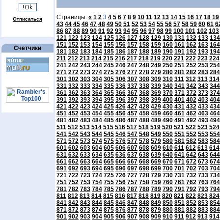
Страницы:
«
1
2
3
4
5
6
7
8
9
10
11
12
13
14
15
16
17
18
19
Отписаться
43
44
45
46
47
48
49
50
51
52
53
54
55
56
57
58
59
60
61
6
86
87
88
89
90
91
92
93
94
95
96
97
98
99
100
101
102
103
121
122
123
124
125
126
127
128
129
130
131
132
133
134
151
152
153
154
155
156
157
158
159
160
161
162
163
164
Счетчики
181
182
183
184
185
186
187
188
189
190
191
192
193
194
211
212
213
214
215
216
217
218
219
220
221
222
223
224
241
242
243
244
245
246
247
248
249
250
251
252
253
254
271
272
273
274
275
276
277
278
279
280
281
282
283
284
301
302
303
304
305
306
307
308
309
310
311
312
313
314
331
332
333
334
335
336
337
338
339
340
341
342
343
344
361
362
363
364
365
366
367
368
369
370
371
372
373
374
391
392
393
394
395
396
397
398
399
400
401
402
403
404
421
422
423
424
425
426
427
428
429
430
431
432
433
434
451
452
453
454
455
456
457
458
459
460
461
462
463
464
481
482
483
484
485
486
487
488
489
490
491
492
493
494
511
512
513
514
515
516
517
518
519
520
521
522
523
524
541
542
543
544
545
546
547
548
549
550
551
552
553
554
571
572
573
574
575
576
577
578
579
580
581
582
583
584
601
602
603
604
605
606
607
608
609
610
611
612
613
614
631
632
633
634
635
636
637
638
639
640
641
642
643
644
661
662
663
664
665
666
667
668
669
670
671
672
673
674
691
692
693
694
695
696
697
698
699
700
701
702
703
704
721
722
723
724
725
726
727
728
729
730
731
732
733
734
751
752
753
754
755
756
757
758
759
760
761
762
763
764
781
782
783
784
785
786
787
788
789
790
791
792
793
794
811
812
813
814
815
816
817
818
819
820
821
822
823
824
841
842
843
844
845
846
847
848
849
850
851
852
853
854
871
872
873
874
875
876
877
878
879
880
881
882
883
884
901
902
903
904
905
906
907
908
909
910
911
912
913
914