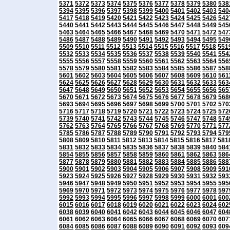
5371
5372
5373
5374
5375
5376
5377
5378
5379
5380
538
5394
5395
5396
5397
5398
5399
5400
5401
5402
5403
540
5417
5418
5419
5420
5421
5422
5423
5424
5425
5426
542
5440
5441
5442
5443
5444
5445
5446
5447
5448
5449
545
5463
5464
5465
5466
5467
5468
5469
5470
5471
5472
547
5486
5487
5488
5489
5490
5491
5492
5493
5494
5495
549
5509
5510
5511
5512
5513
5514
5515
5516
5517
5518
551
5532
5533
5534
5535
5536
5537
5538
5539
5540
5541
554
5555
5556
5557
5558
5559
5560
5561
5562
5563
5564
556
5578
5579
5580
5581
5582
5583
5584
5585
5586
5587
558
5601
5602
5603
5604
5605
5606
5607
5608
5609
5610
561
5624
5625
5626
5627
5628
5629
5630
5631
5632
5633
563
5647
5648
5649
5650
5651
5652
5653
5654
5655
5656
565
5670
5671
5672
5673
5674
5675
5676
5677
5678
5679
568
5693
5694
5695
5696
5697
5698
5699
5700
5701
5702
570
5716
5717
5718
5719
5720
5721
5722
5723
5724
5725
572
5739
5740
5741
5742
5743
5744
5745
5746
5747
5748
574
5762
5763
5764
5765
5766
5767
5768
5769
5770
5771
577
5785
5786
5787
5788
5789
5790
5791
5792
5793
5794
579
5808
5809
5810
5811
5812
5813
5814
5815
5816
5817
581
5831
5832
5833
5834
5835
5836
5837
5838
5839
5840
584
5854
5855
5856
5857
5858
5859
5860
5861
5862
5863
586
5877
5878
5879
5880
5881
5882
5883
5884
5885
5886
588
5900
5901
5902
5903
5904
5905
5906
5907
5908
5909
591
5923
5924
5925
5926
5927
5928
5929
5930
5931
5932
593
5946
5947
5948
5949
5950
5951
5952
5953
5954
5955
595
5969
5970
5971
5972
5973
5974
5975
5976
5977
5978
597
5992
5993
5994
5995
5996
5997
5998
5999
6000
6001
600
6015
6016
6017
6018
6019
6020
6021
6022
6023
6024
602
6038
6039
6040
6041
6042
6043
6044
6045
6046
6047
604
6061
6062
6063
6064
6065
6066
6067
6068
6069
6070
607
6084
6085
6086
6087
6088
6089
6090
6091
6092
6093
609