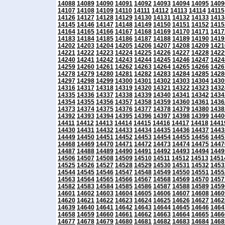
14088
14089
14090
14091
14092
14093
14094
14095
1409
14107
14108
14109
14110
14111
14112
14113
14114
14115
14126
14127
14128
14129
14130
14131
14132
14133
1413
14145
14146
14147
14148
14149
14150
14151
14152
1415
14164
14165
14166
14167
14168
14169
14170
14171
1417
14183
14184
14185
14186
14187
14188
14189
14190
1419
14202
14203
14204
14205
14206
14207
14208
14209
1421
14221
14222
14223
14224
14225
14226
14227
14228
1422
14240
14241
14242
14243
14244
14245
14246
14247
1424
14259
14260
14261
14262
14263
14264
14265
14266
1426
14278
14279
14280
14281
14282
14283
14284
14285
1428
14297
14298
14299
14300
14301
14302
14303
14304
1430
14316
14317
14318
14319
14320
14321
14322
14323
1432
14335
14336
14337
14338
14339
14340
14341
14342
1434
14354
14355
14356
14357
14358
14359
14360
14361
1436
14373
14374
14375
14376
14377
14378
14379
14380
1438
14392
14393
14394
14395
14396
14397
14398
14399
1440
14411
14412
14413
14414
14415
14416
14417
14418
1441
14430
14431
14432
14433
14434
14435
14436
14437
1443
14449
14450
14451
14452
14453
14454
14455
14456
1445
14468
14469
14470
14471
14472
14473
14474
14475
1447
14487
14488
14489
14490
14491
14492
14493
14494
1449
14506
14507
14508
14509
14510
14511
14512
14513
1451
14525
14526
14527
14528
14529
14530
14531
14532
1453
14544
14545
14546
14547
14548
14549
14550
14551
1455
14563
14564
14565
14566
14567
14568
14569
14570
1457
14582
14583
14584
14585
14586
14587
14588
14589
1459
14601
14602
14603
14604
14605
14606
14607
14608
1460
14620
14621
14622
14623
14624
14625
14626
14627
1462
14639
14640
14641
14642
14643
14644
14645
14646
1464
14658
14659
14660
14661
14662
14663
14664
14665
1466
14677
14678
14679
14680
14681
14682
14683
14684
1468