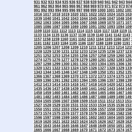
931
932
933
934
935
936
937
938
939
940
941
942
943
944
961
962
963
964
965
966
967
968
969
970
971
972
973
974
991
992
993
994
995
996
997
998
999
1000
1001
1002
100
1016
1017
1018
1019
1020
1021
1022
1023
1024
1025
102
1039
1040
1041
1042
1043
1044
1045
1046
1047
1048
104
1062
1063
1064
1065
1066
1067
1068
1069
1070
1071
107
1085
1086
1087
1088
1089
1090
1091
1092
1093
1094
109
1109
1110
1111
1112
1113
1114
1115
1116
1117
1118
1119
11
1133
1134
1135
1136
1137
1138
1139
1140
1141
1142
1143
1157
1158
1159
1160
1161
1162
1163
1164
1165
1166
1167
1181
1182
1183
1184
1185
1186
1187
1188
1189
1190
1191
1205
1206
1207
1208
1209
1210
1211
1212
1213
1214
121
1228
1229
1230
1231
1232
1233
1234
1235
1236
1237
123
1251
1252
1253
1254
1255
1256
1257
1258
1259
1260
126
1274
1275
1276
1277
1278
1279
1280
1281
1282
1283
128
1297
1298
1299
1300
1301
1302
1303
1304
1305
1306
130
1320
1321
1322
1323
1324
1325
1326
1327
1328
1329
133
1343
1344
1345
1346
1347
1348
1349
1350
1351
1352
135
1366
1367
1368
1369
1370
1371
1372
1373
1374
1375
137
1389
1390
1391
1392
1393
1394
1395
1396
1397
1398
139
1412
1413
1414
1415
1416
1417
1418
1419
1420
1421
142
1435
1436
1437
1438
1439
1440
1441
1442
1443
1444
144
1458
1459
1460
1461
1462
1463
1464
1465
1466
1467
146
1481
1482
1483
1484
1485
1486
1487
1488
1489
1490
149
1504
1505
1506
1507
1508
1509
1510
1511
1512
1513
151
1527
1528
1529
1530
1531
1532
1533
1534
1535
1536
153
1550
1551
1552
1553
1554
1555
1556
1557
1558
1559
156
1573
1574
1575
1576
1577
1578
1579
1580
1581
1582
158
1596
1597
1598
1599
1600
1601
1602
1603
1604
1605
160
1619
1620
1621
1622
1623
1624
1625
1626
1627
1628
162
1642
1643
1644
1645
1646
1647
1648
1649
1650
1651
165
1665
1666
1667
1668
1669
1670
1671
1672
1673
1674
167