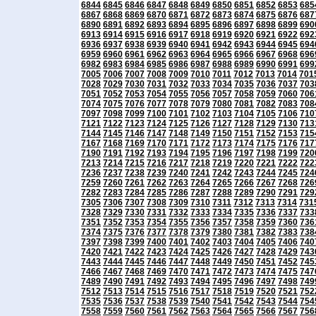
6844
6845
6846
6847
6848
6849
6850
6851
6852
6853
685
6867
6868
6869
6870
6871
6872
6873
6874
6875
6876
687
6890
6891
6892
6893
6894
6895
6896
6897
6898
6899
690
6913
6914
6915
6916
6917
6918
6919
6920
6921
6922
692
6936
6937
6938
6939
6940
6941
6942
6943
6944
6945
694
6959
6960
6961
6962
6963
6964
6965
6966
6967
6968
696
6982
6983
6984
6985
6986
6987
6988
6989
6990
6991
699
7005
7006
7007
7008
7009
7010
7011
7012
7013
7014
701
7028
7029
7030
7031
7032
7033
7034
7035
7036
7037
703
7051
7052
7053
7054
7055
7056
7057
7058
7059
7060
706
7074
7075
7076
7077
7078
7079
7080
7081
7082
7083
708
7097
7098
7099
7100
7101
7102
7103
7104
7105
7106
710
7121
7122
7123
7124
7125
7126
7127
7128
7129
7130
713
7144
7145
7146
7147
7148
7149
7150
7151
7152
7153
715
7167
7168
7169
7170
7171
7172
7173
7174
7175
7176
717
7190
7191
7192
7193
7194
7195
7196
7197
7198
7199
720
7213
7214
7215
7216
7217
7218
7219
7220
7221
7222
722
7236
7237
7238
7239
7240
7241
7242
7243
7244
7245
724
7259
7260
7261
7262
7263
7264
7265
7266
7267
7268
726
7282
7283
7284
7285
7286
7287
7288
7289
7290
7291
729
7305
7306
7307
7308
7309
7310
7311
7312
7313
7314
731
7328
7329
7330
7331
7332
7333
7334
7335
7336
7337
733
7351
7352
7353
7354
7355
7356
7357
7358
7359
7360
736
7374
7375
7376
7377
7378
7379
7380
7381
7382
7383
738
7397
7398
7399
7400
7401
7402
7403
7404
7405
7406
740
7420
7421
7422
7423
7424
7425
7426
7427
7428
7429
743
7443
7444
7445
7446
7447
7448
7449
7450
7451
7452
745
7466
7467
7468
7469
7470
7471
7472
7473
7474
7475
747
7489
7490
7491
7492
7493
7494
7495
7496
7497
7498
749
7512
7513
7514
7515
7516
7517
7518
7519
7520
7521
752
7535
7536
7537
7538
7539
7540
7541
7542
7543
7544
754
7558
7559
7560
7561
7562
7563
7564
7565
7566
7567
756