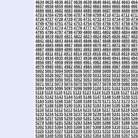
4634
4635
4636
4637
4638
4639
4640
4641
4642
4643
464
4657
4658
4659
4660
4661
4662
4663
4664
4665
4666
466
4680
4681
4682
4683
4684
4685
4686
4687
4688
4689
469
4703
4704
4705
4706
4707
4708
4709
4710
4711
4712
471
4726
4727
4728
4729
4730
4731
4732
4733
4734
4735
473
4749
4750
4751
4752
4753
4754
4755
4756
4757
4758
475
4772
4773
4774
4775
4776
4777
4778
4779
4780
4781
478
4795
4796
4797
4798
4799
4800
4801
4802
4803
4804
480
4818
4819
4820
4821
4822
4823
4824
4825
4826
4827
482
4841
4842
4843
4844
4845
4846
4847
4848
4849
4850
485
4864
4865
4866
4867
4868
4869
4870
4871
4872
4873
487
4887
4888
4889
4890
4891
4892
4893
4894
4895
4896
489
4910
4911
4912
4913
4914
4915
4916
4917
4918
4919
492
4933
4934
4935
4936
4937
4938
4939
4940
4941
4942
494
4956
4957
4958
4959
4960
4961
4962
4963
4964
4965
496
4979
4980
4981
4982
4983
4984
4985
4986
4987
4988
498
5002
5003
5004
5005
5006
5007
5008
5009
5010
5011
501
5025
5026
5027
5028
5029
5030
5031
5032
5033
5034
503
5048
5049
5050
5051
5052
5053
5054
5055
5056
5057
505
5071
5072
5073
5074
5075
5076
5077
5078
5079
5080
508
5094
5095
5096
5097
5098
5099
5100
5101
5102
5103
510
5118
5119
5120
5121
5122
5123
5124
5125
5126
5127
512
5141
5142
5143
5144
5145
5146
5147
5148
5149
5150
515
5164
5165
5166
5167
5168
5169
5170
5171
5172
5173
517
5187
5188
5189
5190
5191
5192
5193
5194
5195
5196
519
5210
5211
5212
5213
5214
5215
5216
5217
5218
5219
522
5233
5234
5235
5236
5237
5238
5239
5240
5241
5242
524
5256
5257
5258
5259
5260
5261
5262
5263
5264
5265
526
5279
5280
5281
5282
5283
5284
5285
5286
5287
5288
528
5302
5303
5304
5305
5306
5307
5308
5309
5310
5311
531
5325
5326
5327
5328
5329
5330
5331
5332
5333
5334
533
5348
5349
5350
5351
5352
5353
5354
5355
5356
5357
535