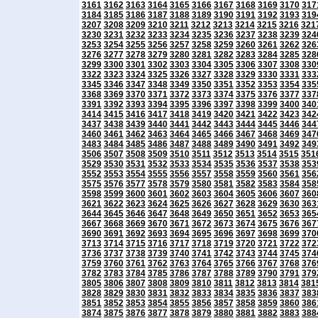
3161
3162
3163
3164
3165
3166
3167
3168
3169
3170
317
3184
3185
3186
3187
3188
3189
3190
3191
3192
3193
319
3207
3208
3209
3210
3211
3212
3213
3214
3215
3216
321
3230
3231
3232
3233
3234
3235
3236
3237
3238
3239
324
3253
3254
3255
3256
3257
3258
3259
3260
3261
3262
326
3276
3277
3278
3279
3280
3281
3282
3283
3284
3285
328
3299
3300
3301
3302
3303
3304
3305
3306
3307
3308
330
3322
3323
3324
3325
3326
3327
3328
3329
3330
3331
333
3345
3346
3347
3348
3349
3350
3351
3352
3353
3354
335
3368
3369
3370
3371
3372
3373
3374
3375
3376
3377
337
3391
3392
3393
3394
3395
3396
3397
3398
3399
3400
340
3414
3415
3416
3417
3418
3419
3420
3421
3422
3423
342
3437
3438
3439
3440
3441
3442
3443
3444
3445
3446
344
3460
3461
3462
3463
3464
3465
3466
3467
3468
3469
347
3483
3484
3485
3486
3487
3488
3489
3490
3491
3492
349
3506
3507
3508
3509
3510
3511
3512
3513
3514
3515
351
3529
3530
3531
3532
3533
3534
3535
3536
3537
3538
353
3552
3553
3554
3555
3556
3557
3558
3559
3560
3561
356
3575
3576
3577
3578
3579
3580
3581
3582
3583
3584
358
3598
3599
3600
3601
3602
3603
3604
3605
3606
3607
360
3621
3622
3623
3624
3625
3626
3627
3628
3629
3630
363
3644
3645
3646
3647
3648
3649
3650
3651
3652
3653
365
3667
3668
3669
3670
3671
3672
3673
3674
3675
3676
367
3690
3691
3692
3693
3694
3695
3696
3697
3698
3699
370
3713
3714
3715
3716
3717
3718
3719
3720
3721
3722
372
3736
3737
3738
3739
3740
3741
3742
3743
3744
3745
374
3759
3760
3761
3762
3763
3764
3765
3766
3767
3768
376
3782
3783
3784
3785
3786
3787
3788
3789
3790
3791
379
3805
3806
3807
3808
3809
3810
3811
3812
3813
3814
381
3828
3829
3830
3831
3832
3833
3834
3835
3836
3837
383
3851
3852
3853
3854
3855
3856
3857
3858
3859
3860
386
3874
3875
3876
3877
3878
3879
3880
3881
3882
3883
388