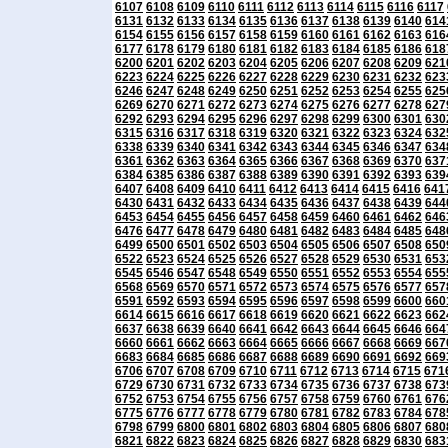
6107
6108
6109
6110
6111
6112
6113
6114
6115
6116
6117
6131
6132
6133
6134
6135
6136
6137
6138
6139
6140
614
6154
6155
6156
6157
6158
6159
6160
6161
6162
6163
616
6177
6178
6179
6180
6181
6182
6183
6184
6185
6186
618
6200
6201
6202
6203
6204
6205
6206
6207
6208
6209
621
6223
6224
6225
6226
6227
6228
6229
6230
6231
6232
623
6246
6247
6248
6249
6250
6251
6252
6253
6254
6255
625
6269
6270
6271
6272
6273
6274
6275
6276
6277
6278
627
6292
6293
6294
6295
6296
6297
6298
6299
6300
6301
630
6315
6316
6317
6318
6319
6320
6321
6322
6323
6324
632
6338
6339
6340
6341
6342
6343
6344
6345
6346
6347
634
6361
6362
6363
6364
6365
6366
6367
6368
6369
6370
637
6384
6385
6386
6387
6388
6389
6390
6391
6392
6393
639
6407
6408
6409
6410
6411
6412
6413
6414
6415
6416
641
6430
6431
6432
6433
6434
6435
6436
6437
6438
6439
644
6453
6454
6455
6456
6457
6458
6459
6460
6461
6462
646
6476
6477
6478
6479
6480
6481
6482
6483
6484
6485
648
6499
6500
6501
6502
6503
6504
6505
6506
6507
6508
650
6522
6523
6524
6525
6526
6527
6528
6529
6530
6531
653
6545
6546
6547
6548
6549
6550
6551
6552
6553
6554
655
6568
6569
6570
6571
6572
6573
6574
6575
6576
6577
657
6591
6592
6593
6594
6595
6596
6597
6598
6599
6600
660
6614
6615
6616
6617
6618
6619
6620
6621
6622
6623
662
6637
6638
6639
6640
6641
6642
6643
6644
6645
6646
664
6660
6661
6662
6663
6664
6665
6666
6667
6668
6669
667
6683
6684
6685
6686
6687
6688
6689
6690
6691
6692
669
6706
6707
6708
6709
6710
6711
6712
6713
6714
6715
671
6729
6730
6731
6732
6733
6734
6735
6736
6737
6738
673
6752
6753
6754
6755
6756
6757
6758
6759
6760
6761
676
6775
6776
6777
6778
6779
6780
6781
6782
6783
6784
678
6798
6799
6800
6801
6802
6803
6804
6805
6806
6807
680
6821
6822
6823
6824
6825
6826
6827
6828
6829
6830
683