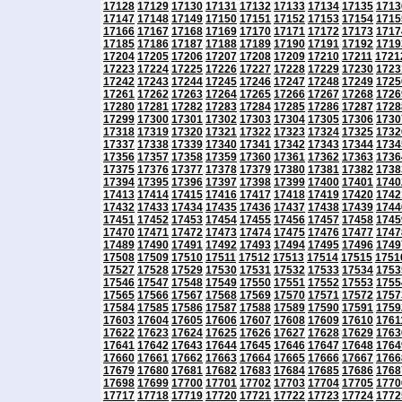
17128
17129
17130
17131
17132
17133
17134
17135
1713
17147
17148
17149
17150
17151
17152
17153
17154
1715
17166
17167
17168
17169
17170
17171
17172
17173
1717
17185
17186
17187
17188
17189
17190
17191
17192
1719
17204
17205
17206
17207
17208
17209
17210
17211
1721
17223
17224
17225
17226
17227
17228
17229
17230
1723
17242
17243
17244
17245
17246
17247
17248
17249
1725
17261
17262
17263
17264
17265
17266
17267
17268
1726
17280
17281
17282
17283
17284
17285
17286
17287
1728
17299
17300
17301
17302
17303
17304
17305
17306
1730
17318
17319
17320
17321
17322
17323
17324
17325
1732
17337
17338
17339
17340
17341
17342
17343
17344
1734
17356
17357
17358
17359
17360
17361
17362
17363
1736
17375
17376
17377
17378
17379
17380
17381
17382
1738
17394
17395
17396
17397
17398
17399
17400
17401
1740
17413
17414
17415
17416
17417
17418
17419
17420
1742
17432
17433
17434
17435
17436
17437
17438
17439
1744
17451
17452
17453
17454
17455
17456
17457
17458
1745
17470
17471
17472
17473
17474
17475
17476
17477
1747
17489
17490
17491
17492
17493
17494
17495
17496
1749
17508
17509
17510
17511
17512
17513
17514
17515
1751
17527
17528
17529
17530
17531
17532
17533
17534
1753
17546
17547
17548
17549
17550
17551
17552
17553
1755
17565
17566
17567
17568
17569
17570
17571
17572
1757
17584
17585
17586
17587
17588
17589
17590
17591
1759
17603
17604
17605
17606
17607
17608
17609
17610
1761
17622
17623
17624
17625
17626
17627
17628
17629
1763
17641
17642
17643
17644
17645
17646
17647
17648
1764
17660
17661
17662
17663
17664
17665
17666
17667
1766
17679
17680
17681
17682
17683
17684
17685
17686
1768
17698
17699
17700
17701
17702
17703
17704
17705
1770
17717
17718
17719
17720
17721
17722
17723
17724
1772