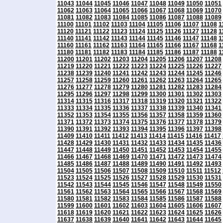
11043
11044
11045
11046
11047
11048
11049
11050
11051
11062
11063
11064
11065
11066
11067
11068
11069
11070
11081
11082
11083
11084
11085
11086
11087
11088
11089
11100
11101
11102
11103
11104
11105
11106
11107
11108
1
11120
11121
11122
11123
11124
11125
11126
11127
11128
1
11140
11141
11142
11143
11144
11145
11146
11147
11148
1
11160
11161
11162
11163
11164
11165
11166
11167
11168
1
11180
11181
11182
11183
11184
11185
11186
11187
11188
1
11200
11201
11202
11203
11204
11205
11206
11207
11208
11219
11220
11221
11222
11223
11224
11225
11226
11227
11238
11239
11240
11241
11242
11243
11244
11245
11246
11257
11258
11259
11260
11261
11262
11263
11264
11265
11276
11277
11278
11279
11280
11281
11282
11283
11284
11295
11296
11297
11298
11299
11300
11301
11302
11303
11314
11315
11316
11317
11318
11319
11320
11321
11322
11333
11334
11335
11336
11337
11338
11339
11340
11341
11352
11353
11354
11355
11356
11357
11358
11359
11360
11371
11372
11373
11374
11375
11376
11377
11378
11379
11390
11391
11392
11393
11394
11395
11396
11397
11398
11409
11410
11411
11412
11413
11414
11415
11416
11417
11428
11429
11430
11431
11432
11433
11434
11435
11436
11447
11448
11449
11450
11451
11452
11453
11454
11455
11466
11467
11468
11469
11470
11471
11472
11473
11474
11485
11486
11487
11488
11489
11490
11491
11492
11493
11504
11505
11506
11507
11508
11509
11510
11511
11512
11523
11524
11525
11526
11527
11528
11529
11530
11531
11542
11543
11544
11545
11546
11547
11548
11549
11550
11561
11562
11563
11564
11565
11566
11567
11568
11569
11580
11581
11582
11583
11584
11585
11586
11587
11588
11599
11600
11601
11602
11603
11604
11605
11606
11607
11618
11619
11620
11621
11622
11623
11624
11625
11626
11637
11638
11639
11640
11641
11642
11643
11644
11645