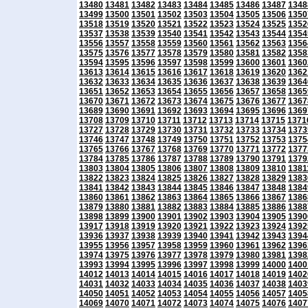
13480
13481
13482
13483
13484
13485
13486
13487
1348
13499
13500
13501
13502
13503
13504
13505
13506
1350
13518
13519
13520
13521
13522
13523
13524
13525
1352
13537
13538
13539
13540
13541
13542
13543
13544
1354
13556
13557
13558
13559
13560
13561
13562
13563
1356
13575
13576
13577
13578
13579
13580
13581
13582
1358
13594
13595
13596
13597
13598
13599
13600
13601
1360
13613
13614
13615
13616
13617
13618
13619
13620
1362
13632
13633
13634
13635
13636
13637
13638
13639
1364
13651
13652
13653
13654
13655
13656
13657
13658
1365
13670
13671
13672
13673
13674
13675
13676
13677
1367
13689
13690
13691
13692
13693
13694
13695
13696
1369
13708
13709
13710
13711
13712
13713
13714
13715
1371
13727
13728
13729
13730
13731
13732
13733
13734
1373
13746
13747
13748
13749
13750
13751
13752
13753
1375
13765
13766
13767
13768
13769
13770
13771
13772
1377
13784
13785
13786
13787
13788
13789
13790
13791
1379
13803
13804
13805
13806
13807
13808
13809
13810
1381
13822
13823
13824
13825
13826
13827
13828
13829
1383
13841
13842
13843
13844
13845
13846
13847
13848
1384
13860
13861
13862
13863
13864
13865
13866
13867
1386
13879
13880
13881
13882
13883
13884
13885
13886
1388
13898
13899
13900
13901
13902
13903
13904
13905
1390
13917
13918
13919
13920
13921
13922
13923
13924
1392
13936
13937
13938
13939
13940
13941
13942
13943
1394
13955
13956
13957
13958
13959
13960
13961
13962
1396
13974
13975
13976
13977
13978
13979
13980
13981
1398
13993
13994
13995
13996
13997
13998
13999
14000
1400
14012
14013
14014
14015
14016
14017
14018
14019
1402
14031
14032
14033
14034
14035
14036
14037
14038
1403
14050
14051
14052
14053
14054
14055
14056
14057
1405
14069
14070
14071
14072
14073
14074
14075
14076
1407