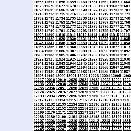
11656
11657
11658
11659
11660
11661
11662
11663
11664
11675
11676
11677
11678
11679
11680
11681
11682
11683
11694
11695
11696
11697
11698
11699
11700
11701
11702
11713
11714
11715
11716
11717
11718
11719
11720
11721
11732
11733
11734
11735
11736
11737
11738
11739
11740
11751
11752
11753
11754
11755
11756
11757
11758
11759
11770
11771
11772
11773
11774
11775
11776
11777
11778
11789
11790
11791
11792
11793
11794
11795
11796
11797
11808
11809
11810
11811
11812
11813
11814
11815
11816
11827
11828
11829
11830
11831
11832
11833
11834
11835
11846
11847
11848
11849
11850
11851
11852
11853
11854
11865
11866
11867
11868
11869
11870
11871
11872
11873
11884
11885
11886
11887
11888
11889
11890
11891
11892
11903
11904
11905
11906
11907
11908
11909
11910
11911
11922
11923
11924
11925
11926
11927
11928
11929
11930
11941
11942
11943
11944
11945
11946
11947
11948
11949
11960
11961
11962
11963
11964
11965
11966
11967
11968
11979
11980
11981
11982
11983
11984
11985
11986
11987
11998
11999
12000
12001
12002
12003
12004
12005
1200
12017
12018
12019
12020
12021
12022
12023
12024
1202
12036
12037
12038
12039
12040
12041
12042
12043
1204
12055
12056
12057
12058
12059
12060
12061
12062
1206
12074
12075
12076
12077
12078
12079
12080
12081
1208
12093
12094
12095
12096
12097
12098
12099
12100
1210
12112
12113
12114
12115
12116
12117
12118
12119
12120
12131
12132
12133
12134
12135
12136
12137
12138
1213
12150
12151
12152
12153
12154
12155
12156
12157
1215
12169
12170
12171
12172
12173
12174
12175
12176
1217
12188
12189
12190
12191
12192
12193
12194
12195
1219
12207
12208
12209
12210
12211
12212
12213
12214
1221
12226
12227
12228
12229
12230
12231
12232
12233
1223
12245
12246
12247
12248
12249
12250
12251
12252
1225