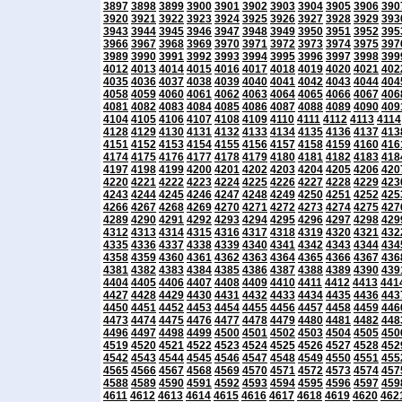
3897
3898
3899
3900
3901
3902
3903
3904
3905
3906
390
3920
3921
3922
3923
3924
3925
3926
3927
3928
3929
393
3943
3944
3945
3946
3947
3948
3949
3950
3951
3952
395
3966
3967
3968
3969
3970
3971
3972
3973
3974
3975
397
3989
3990
3991
3992
3993
3994
3995
3996
3997
3998
399
4012
4013
4014
4015
4016
4017
4018
4019
4020
4021
402
4035
4036
4037
4038
4039
4040
4041
4042
4043
4044
404
4058
4059
4060
4061
4062
4063
4064
4065
4066
4067
406
4081
4082
4083
4084
4085
4086
4087
4088
4089
4090
409
4104
4105
4106
4107
4108
4109
4110
4111
4112
4113
4114
4128
4129
4130
4131
4132
4133
4134
4135
4136
4137
413
4151
4152
4153
4154
4155
4156
4157
4158
4159
4160
416
4174
4175
4176
4177
4178
4179
4180
4181
4182
4183
418
4197
4198
4199
4200
4201
4202
4203
4204
4205
4206
420
4220
4221
4222
4223
4224
4225
4226
4227
4228
4229
423
4243
4244
4245
4246
4247
4248
4249
4250
4251
4252
425
4266
4267
4268
4269
4270
4271
4272
4273
4274
4275
427
4289
4290
4291
4292
4293
4294
4295
4296
4297
4298
429
4312
4313
4314
4315
4316
4317
4318
4319
4320
4321
432
4335
4336
4337
4338
4339
4340
4341
4342
4343
4344
434
4358
4359
4360
4361
4362
4363
4364
4365
4366
4367
436
4381
4382
4383
4384
4385
4386
4387
4388
4389
4390
439
4404
4405
4406
4407
4408
4409
4410
4411
4412
4413
441
4427
4428
4429
4430
4431
4432
4433
4434
4435
4436
443
4450
4451
4452
4453
4454
4455
4456
4457
4458
4459
446
4473
4474
4475
4476
4477
4478
4479
4480
4481
4482
448
4496
4497
4498
4499
4500
4501
4502
4503
4504
4505
450
4519
4520
4521
4522
4523
4524
4525
4526
4527
4528
452
4542
4543
4544
4545
4546
4547
4548
4549
4550
4551
455
4565
4566
4567
4568
4569
4570
4571
4572
4573
4574
457
4588
4589
4590
4591
4592
4593
4594
4595
4596
4597
459
4611
4612
4613
4614
4615
4616
4617
4618
4619
4620
462