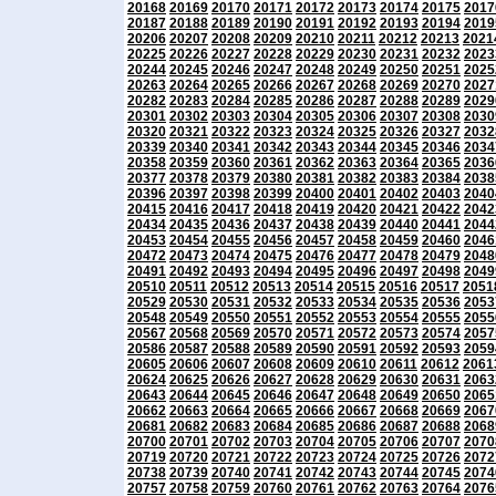
20168
20169
20170
20171
20172
20173
20174
20175
2017
20187
20188
20189
20190
20191
20192
20193
20194
2019
20206
20207
20208
20209
20210
20211
20212
20213
2021
20225
20226
20227
20228
20229
20230
20231
20232
2023
20244
20245
20246
20247
20248
20249
20250
20251
2025
20263
20264
20265
20266
20267
20268
20269
20270
2027
20282
20283
20284
20285
20286
20287
20288
20289
2029
20301
20302
20303
20304
20305
20306
20307
20308
2030
20320
20321
20322
20323
20324
20325
20326
20327
2032
20339
20340
20341
20342
20343
20344
20345
20346
2034
20358
20359
20360
20361
20362
20363
20364
20365
2036
20377
20378
20379
20380
20381
20382
20383
20384
2038
20396
20397
20398
20399
20400
20401
20402
20403
2040
20415
20416
20417
20418
20419
20420
20421
20422
2042
20434
20435
20436
20437
20438
20439
20440
20441
2044
20453
20454
20455
20456
20457
20458
20459
20460
2046
20472
20473
20474
20475
20476
20477
20478
20479
2048
20491
20492
20493
20494
20495
20496
20497
20498
2049
20510
20511
20512
20513
20514
20515
20516
20517
2051
20529
20530
20531
20532
20533
20534
20535
20536
2053
20548
20549
20550
20551
20552
20553
20554
20555
2055
20567
20568
20569
20570
20571
20572
20573
20574
2057
20586
20587
20588
20589
20590
20591
20592
20593
2059
20605
20606
20607
20608
20609
20610
20611
20612
2061
20624
20625
20626
20627
20628
20629
20630
20631
2063
20643
20644
20645
20646
20647
20648
20649
20650
2065
20662
20663
20664
20665
20666
20667
20668
20669
2067
20681
20682
20683
20684
20685
20686
20687
20688
2068
20700
20701
20702
20703
20704
20705
20706
20707
2070
20719
20720
20721
20722
20723
20724
20725
20726
2072
20738
20739
20740
20741
20742
20743
20744
20745
2074
20757
20758
20759
20760
20761
20762
20763
20764
2076