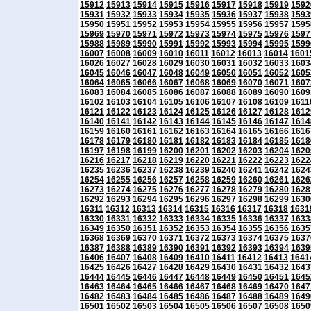
15912
15913
15914
15915
15916
15917
15918
15919
1592
15931
15932
15933
15934
15935
15936
15937
15938
1593
15950
15951
15952
15953
15954
15955
15956
15957
1595
15969
15970
15971
15972
15973
15974
15975
15976
1597
15988
15989
15990
15991
15992
15993
15994
15995
1599
16007
16008
16009
16010
16011
16012
16013
16014
1601
16026
16027
16028
16029
16030
16031
16032
16033
1603
16045
16046
16047
16048
16049
16050
16051
16052
1605
16064
16065
16066
16067
16068
16069
16070
16071
1607
16083
16084
16085
16086
16087
16088
16089
16090
1609
16102
16103
16104
16105
16106
16107
16108
16109
1611
16121
16122
16123
16124
16125
16126
16127
16128
1612
16140
16141
16142
16143
16144
16145
16146
16147
1614
16159
16160
16161
16162
16163
16164
16165
16166
1616
16178
16179
16180
16181
16182
16183
16184
16185
1618
16197
16198
16199
16200
16201
16202
16203
16204
1620
16216
16217
16218
16219
16220
16221
16222
16223
1622
16235
16236
16237
16238
16239
16240
16241
16242
1624
16254
16255
16256
16257
16258
16259
16260
16261
1626
16273
16274
16275
16276
16277
16278
16279
16280
1628
16292
16293
16294
16295
16296
16297
16298
16299
1630
16311
16312
16313
16314
16315
16316
16317
16318
1631
16330
16331
16332
16333
16334
16335
16336
16337
1633
16349
16350
16351
16352
16353
16354
16355
16356
1635
16368
16369
16370
16371
16372
16373
16374
16375
1637
16387
16388
16389
16390
16391
16392
16393
16394
1639
16406
16407
16408
16409
16410
16411
16412
16413
1641
16425
16426
16427
16428
16429
16430
16431
16432
1643
16444
16445
16446
16447
16448
16449
16450
16451
1645
16463
16464
16465
16466
16467
16468
16469
16470
1647
16482
16483
16484
16485
16486
16487
16488
16489
1649
16501
16502
16503
16504
16505
16506
16507
16508
1650