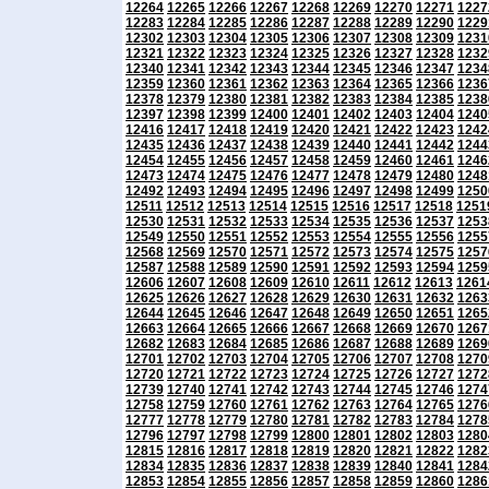
12264
12265
12266
12267
12268
12269
12270
12271
1227
12283
12284
12285
12286
12287
12288
12289
12290
1229
12302
12303
12304
12305
12306
12307
12308
12309
1231
12321
12322
12323
12324
12325
12326
12327
12328
1232
12340
12341
12342
12343
12344
12345
12346
12347
1234
12359
12360
12361
12362
12363
12364
12365
12366
1236
12378
12379
12380
12381
12382
12383
12384
12385
1238
12397
12398
12399
12400
12401
12402
12403
12404
1240
12416
12417
12418
12419
12420
12421
12422
12423
1242
12435
12436
12437
12438
12439
12440
12441
12442
1244
12454
12455
12456
12457
12458
12459
12460
12461
1246
12473
12474
12475
12476
12477
12478
12479
12480
1248
12492
12493
12494
12495
12496
12497
12498
12499
1250
12511
12512
12513
12514
12515
12516
12517
12518
1251
12530
12531
12532
12533
12534
12535
12536
12537
1253
12549
12550
12551
12552
12553
12554
12555
12556
1255
12568
12569
12570
12571
12572
12573
12574
12575
1257
12587
12588
12589
12590
12591
12592
12593
12594
1259
12606
12607
12608
12609
12610
12611
12612
12613
1261
12625
12626
12627
12628
12629
12630
12631
12632
1263
12644
12645
12646
12647
12648
12649
12650
12651
1265
12663
12664
12665
12666
12667
12668
12669
12670
1267
12682
12683
12684
12685
12686
12687
12688
12689
1269
12701
12702
12703
12704
12705
12706
12707
12708
1270
12720
12721
12722
12723
12724
12725
12726
12727
1272
12739
12740
12741
12742
12743
12744
12745
12746
1274
12758
12759
12760
12761
12762
12763
12764
12765
1276
12777
12778
12779
12780
12781
12782
12783
12784
1278
12796
12797
12798
12799
12800
12801
12802
12803
1280
12815
12816
12817
12818
12819
12820
12821
12822
1282
12834
12835
12836
12837
12838
12839
12840
12841
1284
12853
12854
12855
12856
12857
12858
12859
12860
1286