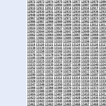
12872
12873
12874
12875
12876
12877
12878
12879
1288
12891
12892
12893
12894
12895
12896
12897
12898
1289
12910
12911
12912
12913
12914
12915
12916
12917
1291
12929
12930
12931
12932
12933
12934
12935
12936
1293
12948
12949
12950
12951
12952
12953
12954
12955
1295
12967
12968
12969
12970
12971
12972
12973
12974
1297
12986
12987
12988
12989
12990
12991
12992
12993
1299
13005
13006
13007
13008
13009
13010
13011
13012
1301
13024
13025
13026
13027
13028
13029
13030
13031
1303
13043
13044
13045
13046
13047
13048
13049
13050
1305
13062
13063
13064
13065
13066
13067
13068
13069
1307
13081
13082
13083
13084
13085
13086
13087
13088
1308
13100
13101
13102
13103
13104
13105
13106
13107
1310
13119
13120
13121
13122
13123
13124
13125
13126
1312
13138
13139
13140
13141
13142
13143
13144
13145
1314
13157
13158
13159
13160
13161
13162
13163
13164
1316
13176
13177
13178
13179
13180
13181
13182
13183
1318
13195
13196
13197
13198
13199
13200
13201
13202
1320
13214
13215
13216
13217
13218
13219
13220
13221
1322
13233
13234
13235
13236
13237
13238
13239
13240
1324
13252
13253
13254
13255
13256
13257
13258
13259
1326
13271
13272
13273
13274
13275
13276
13277
13278
1327
13290
13291
13292
13293
13294
13295
13296
13297
1329
13309
13310
13311
13312
13313
13314
13315
13316
1331
13328
13329
13330
13331
13332
13333
13334
13335
1333
13347
13348
13349
13350
13351
13352
13353
13354
1335
13366
13367
13368
13369
13370
13371
13372
13373
1337
13385
13386
13387
13388
13389
13390
13391
13392
1339
13404
13405
13406
13407
13408
13409
13410
13411
1341
13423
13424
13425
13426
13427
13428
13429
13430
1343
13442
13443
13444
13445
13446
13447
13448
13449
1345
13461
13462
13463
13464
13465
13466
13467
13468
1346