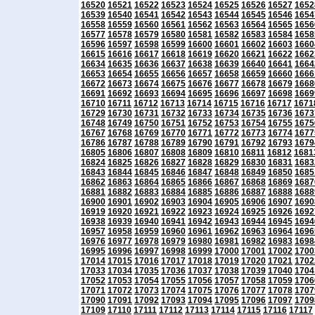
16520
16521
16522
16523
16524
16525
16526
16527
1652
16539
16540
16541
16542
16543
16544
16545
16546
1654
16558
16559
16560
16561
16562
16563
16564
16565
1656
16577
16578
16579
16580
16581
16582
16583
16584
1658
16596
16597
16598
16599
16600
16601
16602
16603
1660
16615
16616
16617
16618
16619
16620
16621
16622
1662
16634
16635
16636
16637
16638
16639
16640
16641
1664
16653
16654
16655
16656
16657
16658
16659
16660
1666
16672
16673
16674
16675
16676
16677
16678
16679
1668
16691
16692
16693
16694
16695
16696
16697
16698
1669
16710
16711
16712
16713
16714
16715
16716
16717
1671
16729
16730
16731
16732
16733
16734
16735
16736
1673
16748
16749
16750
16751
16752
16753
16754
16755
1675
16767
16768
16769
16770
16771
16772
16773
16774
1677
16786
16787
16788
16789
16790
16791
16792
16793
1679
16805
16806
16807
16808
16809
16810
16811
16812
1681
16824
16825
16826
16827
16828
16829
16830
16831
1683
16843
16844
16845
16846
16847
16848
16849
16850
1685
16862
16863
16864
16865
16866
16867
16868
16869
1687
16881
16882
16883
16884
16885
16886
16887
16888
1688
16900
16901
16902
16903
16904
16905
16906
16907
1690
16919
16920
16921
16922
16923
16924
16925
16926
1692
16938
16939
16940
16941
16942
16943
16944
16945
1694
16957
16958
16959
16960
16961
16962
16963
16964
1696
16976
16977
16978
16979
16980
16981
16982
16983
1698
16995
16996
16997
16998
16999
17000
17001
17002
1700
17014
17015
17016
17017
17018
17019
17020
17021
1702
17033
17034
17035
17036
17037
17038
17039
17040
1704
17052
17053
17054
17055
17056
17057
17058
17059
1706
17071
17072
17073
17074
17075
17076
17077
17078
1707
17090
17091
17092
17093
17094
17095
17096
17097
1709
17109
17110
17111
17112
17113
17114
17115
17116
17117