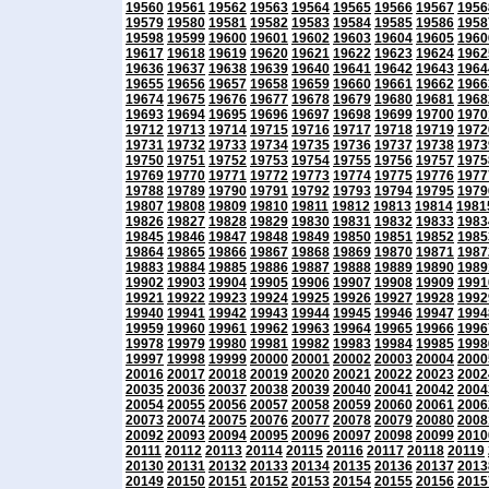
19560
19561
19562
19563
19564
19565
19566
19567
1956
19579
19580
19581
19582
19583
19584
19585
19586
1958
19598
19599
19600
19601
19602
19603
19604
19605
1960
19617
19618
19619
19620
19621
19622
19623
19624
1962
19636
19637
19638
19639
19640
19641
19642
19643
1964
19655
19656
19657
19658
19659
19660
19661
19662
1966
19674
19675
19676
19677
19678
19679
19680
19681
1968
19693
19694
19695
19696
19697
19698
19699
19700
1970
19712
19713
19714
19715
19716
19717
19718
19719
1972
19731
19732
19733
19734
19735
19736
19737
19738
1973
19750
19751
19752
19753
19754
19755
19756
19757
1975
19769
19770
19771
19772
19773
19774
19775
19776
1977
19788
19789
19790
19791
19792
19793
19794
19795
1979
19807
19808
19809
19810
19811
19812
19813
19814
1981
19826
19827
19828
19829
19830
19831
19832
19833
1983
19845
19846
19847
19848
19849
19850
19851
19852
1985
19864
19865
19866
19867
19868
19869
19870
19871
1987
19883
19884
19885
19886
19887
19888
19889
19890
1989
19902
19903
19904
19905
19906
19907
19908
19909
1991
19921
19922
19923
19924
19925
19926
19927
19928
1992
19940
19941
19942
19943
19944
19945
19946
19947
1994
19959
19960
19961
19962
19963
19964
19965
19966
1996
19978
19979
19980
19981
19982
19983
19984
19985
1998
19997
19998
19999
20000
20001
20002
20003
20004
2000
20016
20017
20018
20019
20020
20021
20022
20023
2002
20035
20036
20037
20038
20039
20040
20041
20042
2004
20054
20055
20056
20057
20058
20059
20060
20061
2006
20073
20074
20075
20076
20077
20078
20079
20080
2008
20092
20093
20094
20095
20096
20097
20098
20099
2010
20111
20112
20113
20114
20115
20116
20117
20118
20119
20130
20131
20132
20133
20134
20135
20136
20137
2013
20149
20150
20151
20152
20153
20154
20155
20156
2015