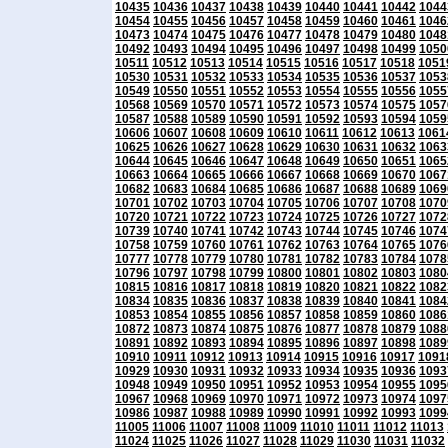
10435
10436
10437
10438
10439
10440
10441
10442
1044
10454
10455
10456
10457
10458
10459
10460
10461
1046
10473
10474
10475
10476
10477
10478
10479
10480
1048
10492
10493
10494
10495
10496
10497
10498
10499
1050
10511
10512
10513
10514
10515
10516
10517
10518
1051
10530
10531
10532
10533
10534
10535
10536
10537
1053
10549
10550
10551
10552
10553
10554
10555
10556
1055
10568
10569
10570
10571
10572
10573
10574
10575
1057
10587
10588
10589
10590
10591
10592
10593
10594
1059
10606
10607
10608
10609
10610
10611
10612
10613
1061
10625
10626
10627
10628
10629
10630
10631
10632
1063
10644
10645
10646
10647
10648
10649
10650
10651
1065
10663
10664
10665
10666
10667
10668
10669
10670
1067
10682
10683
10684
10685
10686
10687
10688
10689
1069
10701
10702
10703
10704
10705
10706
10707
10708
1070
10720
10721
10722
10723
10724
10725
10726
10727
1072
10739
10740
10741
10742
10743
10744
10745
10746
1074
10758
10759
10760
10761
10762
10763
10764
10765
1076
10777
10778
10779
10780
10781
10782
10783
10784
1078
10796
10797
10798
10799
10800
10801
10802
10803
1080
10815
10816
10817
10818
10819
10820
10821
10822
1082
10834
10835
10836
10837
10838
10839
10840
10841
1084
10853
10854
10855
10856
10857
10858
10859
10860
1086
10872
10873
10874
10875
10876
10877
10878
10879
1088
10891
10892
10893
10894
10895
10896
10897
10898
1089
10910
10911
10912
10913
10914
10915
10916
10917
1091
10929
10930
10931
10932
10933
10934
10935
10936
1093
10948
10949
10950
10951
10952
10953
10954
10955
1095
10967
10968
10969
10970
10971
10972
10973
10974
1097
10986
10987
10988
10989
10990
10991
10992
10993
1099
11005
11006
11007
11008
11009
11010
11011
11012
11013
11024
11025
11026
11027
11028
11029
11030
11031
11032