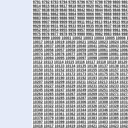
9791
9792
9793
9794
9795
9796
9797
9798
9799
9800
980
9814
9815
9816
9817
9818
9819
9820
9821
9822
9823
982
9837
9838
9839
9840
9841
9842
9843
9844
9845
9846
984
9860
9861
9862
9863
9864
9865
9866
9867
9868
9869
987
9883
9884
9885
9886
9887
9888
9889
9890
9891
9892
989
9906
9907
9908
9909
9910
9911
9912
9913
9914
9915
991
9929
9930
9931
9932
9933
9934
9935
9936
9937
9938
993
9952
9953
9954
9955
9956
9957
9958
9959
9960
9961
996
9975
9976
9977
9978
9979
9980
9981
9982
9983
9984
998
9998
9999
10000
10001
10002
10003
10004
10005
10006
10017
10018
10019
10020
10021
10022
10023
10024
1002
10036
10037
10038
10039
10040
10041
10042
10043
1004
10055
10056
10057
10058
10059
10060
10061
10062
1006
10074
10075
10076
10077
10078
10079
10080
10081
1008
10093
10094
10095
10096
10097
10098
10099
10100
1010
10112
10113
10114
10115
10116
10117
10118
10119
10120
10131
10132
10133
10134
10135
10136
10137
10138
1013
10150
10151
10152
10153
10154
10155
10156
10157
1015
10169
10170
10171
10172
10173
10174
10175
10176
1017
10188
10189
10190
10191
10192
10193
10194
10195
1019
10207
10208
10209
10210
10211
10212
10213
10214
1021
10226
10227
10228
10229
10230
10231
10232
10233
1023
10245
10246
10247
10248
10249
10250
10251
10252
1025
10264
10265
10266
10267
10268
10269
10270
10271
1027
10283
10284
10285
10286
10287
10288
10289
10290
1029
10302
10303
10304
10305
10306
10307
10308
10309
1031
10321
10322
10323
10324
10325
10326
10327
10328
1032
10340
10341
10342
10343
10344
10345
10346
10347
1034
10359
10360
10361
10362
10363
10364
10365
10366
1036
10378
10379
10380
10381
10382
10383
10384
10385
1038
10397
10398
10399
10400
10401
10402
10403
10404
1040
10416
10417
10418
10419
10420
10421
10422
10423
1042