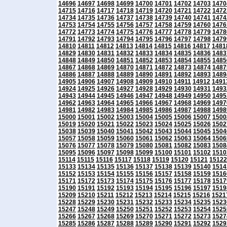
14696
14697
14698
14699
14700
14701
14702
14703
1470
14715
14716
14717
14718
14719
14720
14721
14722
1472
14734
14735
14736
14737
14738
14739
14740
14741
1474
14753
14754
14755
14756
14757
14758
14759
14760
1476
14772
14773
14774
14775
14776
14777
14778
14779
1478
14791
14792
14793
14794
14795
14796
14797
14798
1479
14810
14811
14812
14813
14814
14815
14816
14817
1481
14829
14830
14831
14832
14833
14834
14835
14836
1483
14848
14849
14850
14851
14852
14853
14854
14855
1485
14867
14868
14869
14870
14871
14872
14873
14874
1487
14886
14887
14888
14889
14890
14891
14892
14893
1489
14905
14906
14907
14908
14909
14910
14911
14912
1491
14924
14925
14926
14927
14928
14929
14930
14931
1493
14943
14944
14945
14946
14947
14948
14949
14950
1495
14962
14963
14964
14965
14966
14967
14968
14969
1497
14981
14982
14983
14984
14985
14986
14987
14988
1498
15000
15001
15002
15003
15004
15005
15006
15007
1500
15019
15020
15021
15022
15023
15024
15025
15026
1502
15038
15039
15040
15041
15042
15043
15044
15045
1504
15057
15058
15059
15060
15061
15062
15063
15064
1506
15076
15077
15078
15079
15080
15081
15082
15083
1508
15095
15096
15097
15098
15099
15100
15101
15102
1510
15114
15115
15116
15117
15118
15119
15120
15121
15122
15133
15134
15135
15136
15137
15138
15139
15140
1514
15152
15153
15154
15155
15156
15157
15158
15159
1516
15171
15172
15173
15174
15175
15176
15177
15178
1517
15190
15191
15192
15193
15194
15195
15196
15197
1519
15209
15210
15211
15212
15213
15214
15215
15216
1521
15228
15229
15230
15231
15232
15233
15234
15235
1523
15247
15248
15249
15250
15251
15252
15253
15254
1525
15266
15267
15268
15269
15270
15271
15272
15273
1527
15285
15286
15287
15288
15289
15290
15291
15292
1529