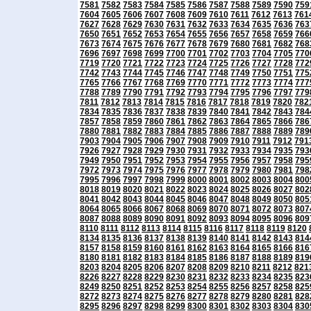
7581
7582
7583
7584
7585
7586
7587
7588
7589
7590
759
7604
7605
7606
7607
7608
7609
7610
7611
7612
7613
761
7627
7628
7629
7630
7631
7632
7633
7634
7635
7636
763
7650
7651
7652
7653
7654
7655
7656
7657
7658
7659
766
7673
7674
7675
7676
7677
7678
7679
7680
7681
7682
768
7696
7697
7698
7699
7700
7701
7702
7703
7704
7705
770
7719
7720
7721
7722
7723
7724
7725
7726
7727
7728
772
7742
7743
7744
7745
7746
7747
7748
7749
7750
7751
775
7765
7766
7767
7768
7769
7770
7771
7772
7773
7774
777
7788
7789
7790
7791
7792
7793
7794
7795
7796
7797
779
7811
7812
7813
7814
7815
7816
7817
7818
7819
7820
782
7834
7835
7836
7837
7838
7839
7840
7841
7842
7843
784
7857
7858
7859
7860
7861
7862
7863
7864
7865
7866
786
7880
7881
7882
7883
7884
7885
7886
7887
7888
7889
789
7903
7904
7905
7906
7907
7908
7909
7910
7911
7912
791
7926
7927
7928
7929
7930
7931
7932
7933
7934
7935
793
7949
7950
7951
7952
7953
7954
7955
7956
7957
7958
795
7972
7973
7974
7975
7976
7977
7978
7979
7980
7981
798
7995
7996
7997
7998
7999
8000
8001
8002
8003
8004
800
8018
8019
8020
8021
8022
8023
8024
8025
8026
8027
802
8041
8042
8043
8044
8045
8046
8047
8048
8049
8050
805
8064
8065
8066
8067
8068
8069
8070
8071
8072
8073
807
8087
8088
8089
8090
8091
8092
8093
8094
8095
8096
809
8110
8111
8112
8113
8114
8115
8116
8117
8118
8119
8120
8134
8135
8136
8137
8138
8139
8140
8141
8142
8143
814
8157
8158
8159
8160
8161
8162
8163
8164
8165
8166
816
8180
8181
8182
8183
8184
8185
8186
8187
8188
8189
819
8203
8204
8205
8206
8207
8208
8209
8210
8211
8212
821
8226
8227
8228
8229
8230
8231
8232
8233
8234
8235
823
8249
8250
8251
8252
8253
8254
8255
8256
8257
8258
825
8272
8273
8274
8275
8276
8277
8278
8279
8280
8281
828
8295
8296
8297
8298
8299
8300
8301
8302
8303
8304
830