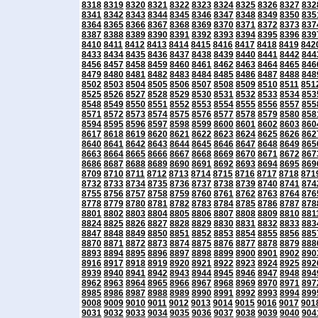
8318
8319
8320
8321
8322
8323
8324
8325
8326
8327
832
8341
8342
8343
8344
8345
8346
8347
8348
8349
8350
835
8364
8365
8366
8367
8368
8369
8370
8371
8372
8373
837
8387
8388
8389
8390
8391
8392
8393
8394
8395
8396
839
8410
8411
8412
8413
8414
8415
8416
8417
8418
8419
842
8433
8434
8435
8436
8437
8438
8439
8440
8441
8442
844
8456
8457
8458
8459
8460
8461
8462
8463
8464
8465
846
8479
8480
8481
8482
8483
8484
8485
8486
8487
8488
848
8502
8503
8504
8505
8506
8507
8508
8509
8510
8511
851
8525
8526
8527
8528
8529
8530
8531
8532
8533
8534
853
8548
8549
8550
8551
8552
8553
8554
8555
8556
8557
855
8571
8572
8573
8574
8575
8576
8577
8578
8579
8580
858
8594
8595
8596
8597
8598
8599
8600
8601
8602
8603
860
8617
8618
8619
8620
8621
8622
8623
8624
8625
8626
862
8640
8641
8642
8643
8644
8645
8646
8647
8648
8649
865
8663
8664
8665
8666
8667
8668
8669
8670
8671
8672
867
8686
8687
8688
8689
8690
8691
8692
8693
8694
8695
869
8709
8710
8711
8712
8713
8714
8715
8716
8717
8718
871
8732
8733
8734
8735
8736
8737
8738
8739
8740
8741
874
8755
8756
8757
8758
8759
8760
8761
8762
8763
8764
876
8778
8779
8780
8781
8782
8783
8784
8785
8786
8787
878
8801
8802
8803
8804
8805
8806
8807
8808
8809
8810
881
8824
8825
8826
8827
8828
8829
8830
8831
8832
8833
883
8847
8848
8849
8850
8851
8852
8853
8854
8855
8856
885
8870
8871
8872
8873
8874
8875
8876
8877
8878
8879
888
8893
8894
8895
8896
8897
8898
8899
8900
8901
8902
890
8916
8917
8918
8919
8920
8921
8922
8923
8924
8925
892
8939
8940
8941
8942
8943
8944
8945
8946
8947
8948
894
8962
8963
8964
8965
8966
8967
8968
8969
8970
8971
897
8985
8986
8987
8988
8989
8990
8991
8992
8993
8994
899
9008
9009
9010
9011
9012
9013
9014
9015
9016
9017
901
9031
9032
9033
9034
9035
9036
9037
9038
9039
9040
904