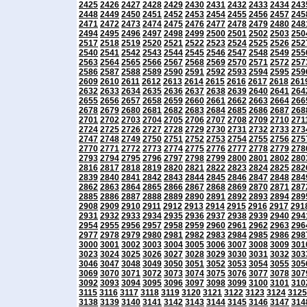
2425
2426
2427
2428
2429
2430
2431
2432
2433
2434
243
2448
2449
2450
2451
2452
2453
2454
2455
2456
2457
245
2471
2472
2473
2474
2475
2476
2477
2478
2479
2480
248
2494
2495
2496
2497
2498
2499
2500
2501
2502
2503
250
2517
2518
2519
2520
2521
2522
2523
2524
2525
2526
252
2540
2541
2542
2543
2544
2545
2546
2547
2548
2549
255
2563
2564
2565
2566
2567
2568
2569
2570
2571
2572
257
2586
2587
2588
2589
2590
2591
2592
2593
2594
2595
259
2609
2610
2611
2612
2613
2614
2615
2616
2617
2618
261
2632
2633
2634
2635
2636
2637
2638
2639
2640
2641
264
2655
2656
2657
2658
2659
2660
2661
2662
2663
2664
266
2678
2679
2680
2681
2682
2683
2684
2685
2686
2687
268
2701
2702
2703
2704
2705
2706
2707
2708
2709
2710
271
2724
2725
2726
2727
2728
2729
2730
2731
2732
2733
273
2747
2748
2749
2750
2751
2752
2753
2754
2755
2756
275
2770
2771
2772
2773
2774
2775
2776
2777
2778
2779
278
2793
2794
2795
2796
2797
2798
2799
2800
2801
2802
280
2816
2817
2818
2819
2820
2821
2822
2823
2824
2825
282
2839
2840
2841
2842
2843
2844
2845
2846
2847
2848
284
2862
2863
2864
2865
2866
2867
2868
2869
2870
2871
287
2885
2886
2887
2888
2889
2890
2891
2892
2893
2894
289
2908
2909
2910
2911
2912
2913
2914
2915
2916
2917
291
2931
2932
2933
2934
2935
2936
2937
2938
2939
2940
294
2954
2955
2956
2957
2958
2959
2960
2961
2962
2963
296
2977
2978
2979
2980
2981
2982
2983
2984
2985
2986
298
3000
3001
3002
3003
3004
3005
3006
3007
3008
3009
301
3023
3024
3025
3026
3027
3028
3029
3030
3031
3032
303
3046
3047
3048
3049
3050
3051
3052
3053
3054
3055
305
3069
3070
3071
3072
3073
3074
3075
3076
3077
3078
307
3092
3093
3094
3095
3096
3097
3098
3099
3100
3101
310
3115
3116
3117
3118
3119
3120
3121
3122
3123
3124
3125
3138
3139
3140
3141
3142
3143
3144
3145
3146
3147
314