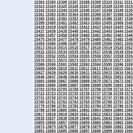
15304
15305
15306
15307
15308
15309
15310
15311
1531
15323
15324
15325
15326
15327
15328
15329
15330
1533
15342
15343
15344
15345
15346
15347
15348
15349
1535
15361
15362
15363
15364
15365
15366
15367
15368
1536
15380
15381
15382
15383
15384
15385
15386
15387
1538
15399
15400
15401
15402
15403
15404
15405
15406
1540
15418
15419
15420
15421
15422
15423
15424
15425
1542
15437
15438
15439
15440
15441
15442
15443
15444
1544
15456
15457
15458
15459
15460
15461
15462
15463
1546
15475
15476
15477
15478
15479
15480
15481
15482
1548
15494
15495
15496
15497
15498
15499
15500
15501
1550
15513
15514
15515
15516
15517
15518
15519
15520
1552
15532
15533
15534
15535
15536
15537
15538
15539
1554
15551
15552
15553
15554
15555
15556
15557
15558
1555
15570
15571
15572
15573
15574
15575
15576
15577
1557
15589
15590
15591
15592
15593
15594
15595
15596
1559
15608
15609
15610
15611
15612
15613
15614
15615
1561
15627
15628
15629
15630
15631
15632
15633
15634
1563
15646
15647
15648
15649
15650
15651
15652
15653
1565
15665
15666
15667
15668
15669
15670
15671
15672
1567
15684
15685
15686
15687
15688
15689
15690
15691
1569
15703
15704
15705
15706
15707
15708
15709
15710
1571
15722
15723
15724
15725
15726
15727
15728
15729
1573
15741
15742
15743
15744
15745
15746
15747
15748
1574
15760
15761
15762
15763
15764
15765
15766
15767
1576
15779
15780
15781
15782
15783
15784
15785
15786
1578
15798
15799
15800
15801
15802
15803
15804
15805
1580
15817
15818
15819
15820
15821
15822
15823
15824
1582
15836
15837
15838
15839
15840
15841
15842
15843
1584
15855
15856
15857
15858
15859
15860
15861
15862
1586
15874
15875
15876
15877
15878
15879
15880
15881
1588
15893
15894
15895
15896
15897
15898
15899
15900
1590