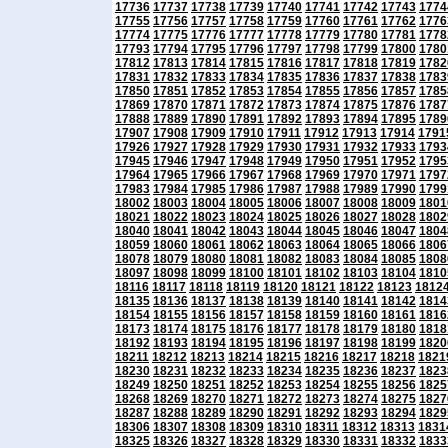
17736
17737
17738
17739
17740
17741
17742
17743
1774
17755
17756
17757
17758
17759
17760
17761
17762
1776
17774
17775
17776
17777
17778
17779
17780
17781
1778
17793
17794
17795
17796
17797
17798
17799
17800
1780
17812
17813
17814
17815
17816
17817
17818
17819
1782
17831
17832
17833
17834
17835
17836
17837
17838
1783
17850
17851
17852
17853
17854
17855
17856
17857
1785
17869
17870
17871
17872
17873
17874
17875
17876
1787
17888
17889
17890
17891
17892
17893
17894
17895
1789
17907
17908
17909
17910
17911
17912
17913
17914
1791
17926
17927
17928
17929
17930
17931
17932
17933
1793
17945
17946
17947
17948
17949
17950
17951
17952
1795
17964
17965
17966
17967
17968
17969
17970
17971
1797
17983
17984
17985
17986
17987
17988
17989
17990
1799
18002
18003
18004
18005
18006
18007
18008
18009
1801
18021
18022
18023
18024
18025
18026
18027
18028
1802
18040
18041
18042
18043
18044
18045
18046
18047
1804
18059
18060
18061
18062
18063
18064
18065
18066
1806
18078
18079
18080
18081
18082
18083
18084
18085
1808
18097
18098
18099
18100
18101
18102
18103
18104
1810
18116
18117
18118
18119
18120
18121
18122
18123
1812
18135
18136
18137
18138
18139
18140
18141
18142
1814
18154
18155
18156
18157
18158
18159
18160
18161
1816
18173
18174
18175
18176
18177
18178
18179
18180
1818
18192
18193
18194
18195
18196
18197
18198
18199
1820
18211
18212
18213
18214
18215
18216
18217
18218
1821
18230
18231
18232
18233
18234
18235
18236
18237
1823
18249
18250
18251
18252
18253
18254
18255
18256
1825
18268
18269
18270
18271
18272
18273
18274
18275
1827
18287
18288
18289
18290
18291
18292
18293
18294
1829
18306
18307
18308
18309
18310
18311
18312
18313
1831
18325
18326
18327
18328
18329
18330
18331
18332
1833