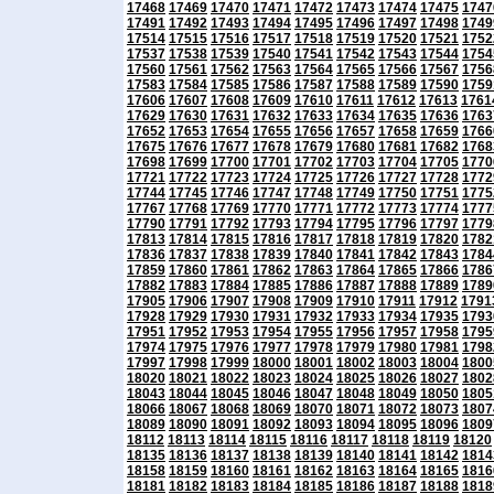
17468
17469
17470
17471
17472
17473
17474
17475
1747
17491
17492
17493
17494
17495
17496
17497
17498
1749
17514
17515
17516
17517
17518
17519
17520
17521
1752
17537
17538
17539
17540
17541
17542
17543
17544
1754
17560
17561
17562
17563
17564
17565
17566
17567
1756
17583
17584
17585
17586
17587
17588
17589
17590
1759
17606
17607
17608
17609
17610
17611
17612
17613
1761
17629
17630
17631
17632
17633
17634
17635
17636
1763
17652
17653
17654
17655
17656
17657
17658
17659
1766
17675
17676
17677
17678
17679
17680
17681
17682
1768
17698
17699
17700
17701
17702
17703
17704
17705
1770
17721
17722
17723
17724
17725
17726
17727
17728
1772
17744
17745
17746
17747
17748
17749
17750
17751
1775
17767
17768
17769
17770
17771
17772
17773
17774
1777
17790
17791
17792
17793
17794
17795
17796
17797
1779
17813
17814
17815
17816
17817
17818
17819
17820
1782
17836
17837
17838
17839
17840
17841
17842
17843
1784
17859
17860
17861
17862
17863
17864
17865
17866
1786
17882
17883
17884
17885
17886
17887
17888
17889
1789
17905
17906
17907
17908
17909
17910
17911
17912
1791
17928
17929
17930
17931
17932
17933
17934
17935
1793
17951
17952
17953
17954
17955
17956
17957
17958
1795
17974
17975
17976
17977
17978
17979
17980
17981
1798
17997
17998
17999
18000
18001
18002
18003
18004
1800
18020
18021
18022
18023
18024
18025
18026
18027
1802
18043
18044
18045
18046
18047
18048
18049
18050
1805
18066
18067
18068
18069
18070
18071
18072
18073
1807
18089
18090
18091
18092
18093
18094
18095
18096
1809
18112
18113
18114
18115
18116
18117
18118
18119
18120
18135
18136
18137
18138
18139
18140
18141
18142
1814
18158
18159
18160
18161
18162
18163
18164
18165
1816
18181
18182
18183
18184
18185
18186
18187
18188
1818