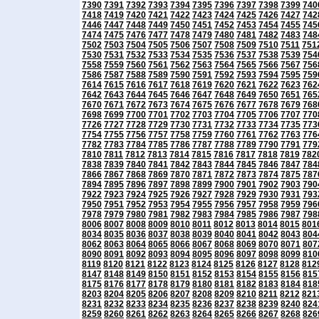
7390
7391
7392
7393
7394
7395
7396
7397
7398
7399
740
7418
7419
7420
7421
7422
7423
7424
7425
7426
7427
742
7446
7447
7448
7449
7450
7451
7452
7453
7454
7455
745
7474
7475
7476
7477
7478
7479
7480
7481
7482
7483
748
7502
7503
7504
7505
7506
7507
7508
7509
7510
7511
751
7530
7531
7532
7533
7534
7535
7536
7537
7538
7539
754
7558
7559
7560
7561
7562
7563
7564
7565
7566
7567
756
7586
7587
7588
7589
7590
7591
7592
7593
7594
7595
759
7614
7615
7616
7617
7618
7619
7620
7621
7622
7623
762
7642
7643
7644
7645
7646
7647
7648
7649
7650
7651
765
7670
7671
7672
7673
7674
7675
7676
7677
7678
7679
768
7698
7699
7700
7701
7702
7703
7704
7705
7706
7707
770
7726
7727
7728
7729
7730
7731
7732
7733
7734
7735
773
7754
7755
7756
7757
7758
7759
7760
7761
7762
7763
776
7782
7783
7784
7785
7786
7787
7788
7789
7790
7791
779
7810
7811
7812
7813
7814
7815
7816
7817
7818
7819
782
7838
7839
7840
7841
7842
7843
7844
7845
7846
7847
784
7866
7867
7868
7869
7870
7871
7872
7873
7874
7875
787
7894
7895
7896
7897
7898
7899
7900
7901
7902
7903
790
7922
7923
7924
7925
7926
7927
7928
7929
7930
7931
793
7950
7951
7952
7953
7954
7955
7956
7957
7958
7959
796
7978
7979
7980
7981
7982
7983
7984
7985
7986
7987
798
8006
8007
8008
8009
8010
8011
8012
8013
8014
8015
801
8034
8035
8036
8037
8038
8039
8040
8041
8042
8043
804
8062
8063
8064
8065
8066
8067
8068
8069
8070
8071
807
8090
8091
8092
8093
8094
8095
8096
8097
8098
8099
810
8119
8120
8121
8122
8123
8124
8125
8126
8127
8128
812
8147
8148
8149
8150
8151
8152
8153
8154
8155
8156
815
8175
8176
8177
8178
8179
8180
8181
8182
8183
8184
818
8203
8204
8205
8206
8207
8208
8209
8210
8211
8212
821
8231
8232
8233
8234
8235
8236
8237
8238
8239
8240
824
8259
8260
8261
8262
8263
8264
8265
8266
8267
8268
826