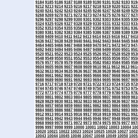
9184
9185
9186
9187
9188
9189
9190
9191
9192
9193
919
9212
9213
9214
9215
9216
9217
9218
9219
9220
9221
922
9240
9241
9242
9243
9244
9245
9246
9247
9248
9249
925
9268
9269
9270
9271
9272
9273
9274
9275
9276
9277
927
9296
9297
9298
9299
9300
9301
9302
9303
9304
9305
930
9324
9325
9326
9327
9328
9329
9330
9331
9332
9333
933
9352
9353
9354
9355
9356
9357
9358
9359
9360
9361
936
9380
9381
9382
9383
9384
9385
9386
9387
9388
9389
939
9408
9409
9410
9411
9412
9413
9414
9415
9416
9417
941
9436
9437
9438
9439
9440
9441
9442
9443
9444
9445
944
9464
9465
9466
9467
9468
9469
9470
9471
9472
9473
947
9492
9493
9494
9495
9496
9497
9498
9499
9500
9501
950
9520
9521
9522
9523
9524
9525
9526
9527
9528
9529
953
9548
9549
9550
9551
9552
9553
9554
9555
9556
9557
955
9576
9577
9578
9579
9580
9581
9582
9583
9584
9585
958
9604
9605
9606
9607
9608
9609
9610
9611
9612
9613
961
9632
9633
9634
9635
9636
9637
9638
9639
9640
9641
964
9660
9661
9662
9663
9664
9665
9666
9667
9668
9669
967
9688
9689
9690
9691
9692
9693
9694
9695
9696
9697
969
9716
9717
9718
9719
9720
9721
9722
9723
9724
9725
972
9744
9745
9746
9747
9748
9749
9750
9751
9752
9753
975
9772
9773
9774
9775
9776
9777
9778
9779
9780
9781
978
9800
9801
9802
9803
9804
9805
9806
9807
9808
9809
981
9828
9829
9830
9831
9832
9833
9834
9835
9836
9837
983
9856
9857
9858
9859
9860
9861
9862
9863
9864
9865
986
9884
9885
9886
9887
9888
9889
9890
9891
9892
9893
989
9912
9913
9914
9915
9916
9917
9918
9919
9920
9921
992
9940
9941
9942
9943
9944
9945
9946
9947
9948
9949
995
9968
9969
9970
9971
9972
9973
9974
9975
9976
9977
997
9996
9997
9998
9999
10000
10001
10002
10003
10004
10
10020
10021
10022
10023
10024
10025
10026
10027
1002
10043
10044
10045
10046
10047
10048
10049
10050
1005