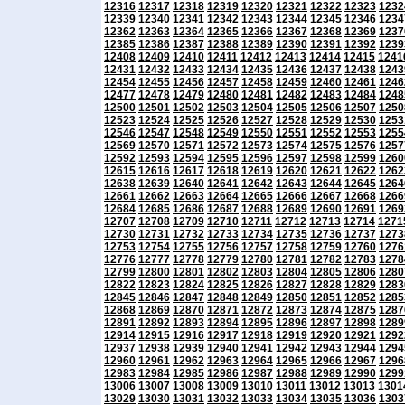
12316
12317
12318
12319
12320
12321
12322
12323
1232
12339
12340
12341
12342
12343
12344
12345
12346
1234
12362
12363
12364
12365
12366
12367
12368
12369
1237
12385
12386
12387
12388
12389
12390
12391
12392
1239
12408
12409
12410
12411
12412
12413
12414
12415
1241
12431
12432
12433
12434
12435
12436
12437
12438
1243
12454
12455
12456
12457
12458
12459
12460
12461
1246
12477
12478
12479
12480
12481
12482
12483
12484
1248
12500
12501
12502
12503
12504
12505
12506
12507
1250
12523
12524
12525
12526
12527
12528
12529
12530
1253
12546
12547
12548
12549
12550
12551
12552
12553
1255
12569
12570
12571
12572
12573
12574
12575
12576
1257
12592
12593
12594
12595
12596
12597
12598
12599
1260
12615
12616
12617
12618
12619
12620
12621
12622
1262
12638
12639
12640
12641
12642
12643
12644
12645
1264
12661
12662
12663
12664
12665
12666
12667
12668
1266
12684
12685
12686
12687
12688
12689
12690
12691
1269
12707
12708
12709
12710
12711
12712
12713
12714
1271
12730
12731
12732
12733
12734
12735
12736
12737
1273
12753
12754
12755
12756
12757
12758
12759
12760
1276
12776
12777
12778
12779
12780
12781
12782
12783
1278
12799
12800
12801
12802
12803
12804
12805
12806
1280
12822
12823
12824
12825
12826
12827
12828
12829
1283
12845
12846
12847
12848
12849
12850
12851
12852
1285
12868
12869
12870
12871
12872
12873
12874
12875
1287
12891
12892
12893
12894
12895
12896
12897
12898
1289
12914
12915
12916
12917
12918
12919
12920
12921
1292
12937
12938
12939
12940
12941
12942
12943
12944
1294
12960
12961
12962
12963
12964
12965
12966
12967
1296
12983
12984
12985
12986
12987
12988
12989
12990
1299
13006
13007
13008
13009
13010
13011
13012
13013
1301
13029
13030
13031
13032
13033
13034
13035
13036
1303