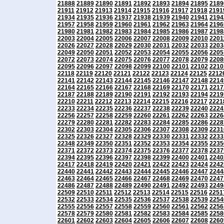
21888
21889
21890
21891
21892
21893
21894
21895
2189
21911
21912
21913
21914
21915
21916
21917
21918
2191
21934
21935
21936
21937
21938
21939
21940
21941
2194
21957
21958
21959
21960
21961
21962
21963
21964
2196
21980
21981
21982
21983
21984
21985
21986
21987
2198
22003
22004
22005
22006
22007
22008
22009
22010
2201
22026
22027
22028
22029
22030
22031
22032
22033
2203
22049
22050
22051
22052
22053
22054
22055
22056
2205
22072
22073
22074
22075
22076
22077
22078
22079
2208
22095
22096
22097
22098
22099
22100
22101
22102
2210
22118
22119
22120
22121
22122
22123
22124
22125
2212
22141
22142
22143
22144
22145
22146
22147
22148
2214
22164
22165
22166
22167
22168
22169
22170
22171
2217
22187
22188
22189
22190
22191
22192
22193
22194
2219
22210
22211
22212
22213
22214
22215
22216
22217
2221
22233
22234
22235
22236
22237
22238
22239
22240
2224
22256
22257
22258
22259
22260
22261
22262
22263
2226
22279
22280
22281
22282
22283
22284
22285
22286
2228
22302
22303
22304
22305
22306
22307
22308
22309
2231
22325
22326
22327
22328
22329
22330
22331
22332
2233
22348
22349
22350
22351
22352
22353
22354
22355
2235
22371
22372
22373
22374
22375
22376
22377
22378
2237
22394
22395
22396
22397
22398
22399
22400
22401
2240
22417
22418
22419
22420
22421
22422
22423
22424
2242
22440
22441
22442
22443
22444
22445
22446
22447
2244
22463
22464
22465
22466
22467
22468
22469
22470
2247
22486
22487
22488
22489
22490
22491
22492
22493
2249
22509
22510
22511
22512
22513
22514
22515
22516
2251
22532
22533
22534
22535
22536
22537
22538
22539
2254
22555
22556
22557
22558
22559
22560
22561
22562
2256
22578
22579
22580
22581
22582
22583
22584
22585
2258
22601
22602
22603
22604
22605
22606
22607
22608
2260