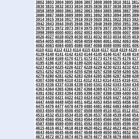
3802
3803
3804
3805
3806
3807
3808
3809
3810
3811
381
3830
3831
3832
3833
3834
3835
3836
3837
3838
3839
384
3858
3859
3860
3861
3862
3863
3864
3865
3866
3867
386
3886
3887
3888
3889
3890
3891
3892
3893
3894
3895
389
3914
3915
3916
3917
3918
3919
3920
3921
3922
3923
392
3942
3943
3944
3945
3946
3947
3948
3949
3950
3951
395
3970
3971
3972
3973
3974
3975
3976
3977
3978
3979
398
3998
3999
4000
4001
4002
4003
4004
4005
4006
4007
400
4026
4027
4028
4029
4030
4031
4032
4033
4034
4035
403
4054
4055
4056
4057
4058
4059
4060
4061
4062
4063
406
4082
4083
4084
4085
4086
4087
4088
4089
4090
4091
409
4110
4111
4112
4113
4114
4115
4116
4117
4118
4119
4120
4139
4140
4141
4142
4143
4144
4145
4146
4147
4148
414
4167
4168
4169
4170
4171
4172
4173
4174
4175
4176
417
4195
4196
4197
4198
4199
4200
4201
4202
4203
4204
420
4223
4224
4225
4226
4227
4228
4229
4230
4231
4232
423
4251
4252
4253
4254
4255
4256
4257
4258
4259
4260
426
4279
4280
4281
4282
4283
4284
4285
4286
4287
4288
428
4307
4308
4309
4310
4311
4312
4313
4314
4315
4316
431
4335
4336
4337
4338
4339
4340
4341
4342
4343
4344
434
4363
4364
4365
4366
4367
4368
4369
4370
4371
4372
437
4391
4392
4393
4394
4395
4396
4397
4398
4399
4400
440
4419
4420
4421
4422
4423
4424
4425
4426
4427
4428
442
4447
4448
4449
4450
4451
4452
4453
4454
4455
4456
445
4475
4476
4477
4478
4479
4480
4481
4482
4483
4484
448
4503
4504
4505
4506
4507
4508
4509
4510
4511
4512
451
4531
4532
4533
4534
4535
4536
4537
4538
4539
4540
454
4559
4560
4561
4562
4563
4564
4565
4566
4567
4568
456
4587
4588
4589
4590
4591
4592
4593
4594
4595
4596
459
4615
4616
4617
4618
4619
4620
4621
4622
4623
4624
462
4643
4644
4645
4646
4647
4648
4649
4650
4651
4652
465
4671
4672
4673
4674
4675
4676
4677
4678
4679
4680
468