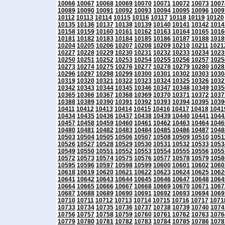
10066
10067
10068
10069
10070
10071
10072
10073
1007
10089
10090
10091
10092
10093
10094
10095
10096
1009
10112
10113
10114
10115
10116
10117
10118
10119
10120
10135
10136
10137
10138
10139
10140
10141
10142
1014
10158
10159
10160
10161
10162
10163
10164
10165
1016
10181
10182
10183
10184
10185
10186
10187
10188
1018
10204
10205
10206
10207
10208
10209
10210
10211
1021
10227
10228
10229
10230
10231
10232
10233
10234
1023
10250
10251
10252
10253
10254
10255
10256
10257
1025
10273
10274
10275
10276
10277
10278
10279
10280
1028
10296
10297
10298
10299
10300
10301
10302
10303
1030
10319
10320
10321
10322
10323
10324
10325
10326
1032
10342
10343
10344
10345
10346
10347
10348
10349
1035
10365
10366
10367
10368
10369
10370
10371
10372
1037
10388
10389
10390
10391
10392
10393
10394
10395
1039
10411
10412
10413
10414
10415
10416
10417
10418
1041
10434
10435
10436
10437
10438
10439
10440
10441
1044
10457
10458
10459
10460
10461
10462
10463
10464
1046
10480
10481
10482
10483
10484
10485
10486
10487
1048
10503
10504
10505
10506
10507
10508
10509
10510
1051
10526
10527
10528
10529
10530
10531
10532
10533
1053
10549
10550
10551
10552
10553
10554
10555
10556
1055
10572
10573
10574
10575
10576
10577
10578
10579
1058
10595
10596
10597
10598
10599
10600
10601
10602
1060
10618
10619
10620
10621
10622
10623
10624
10625
1062
10641
10642
10643
10644
10645
10646
10647
10648
1064
10664
10665
10666
10667
10668
10669
10670
10671
1067
10687
10688
10689
10690
10691
10692
10693
10694
1069
10710
10711
10712
10713
10714
10715
10716
10717
1071
10733
10734
10735
10736
10737
10738
10739
10740
1074
10756
10757
10758
10759
10760
10761
10762
10763
1076
10779
10780
10781
10782
10783
10784
10785
10786
1078