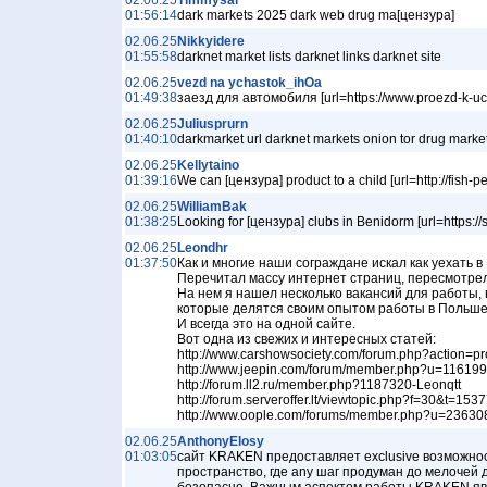
02.06.25
Timmysal
01:56:14
dark markets 2025 dark web drug ma[цензура]
02.06.25
Nikkyidere
01:55:58
darknet market lists darknet links darknet site
02.06.25
vezd na ychastok_ihOa
01:49:38
заезд для автомобиля [url=https://www.proezd-k-uc
02.06.25
Juliusprurn
01:40:10
darkmarket url darknet markets onion tor drug marke
02.06.25
Kellytaino
01:39:16
We can [цензура] product to a child [url=http://fish-p
02.06.25
WilliamBak
01:38:25
Looking for [цензура] clubs in Benidorm [url=https
02.06.25
Leondhr
01:37:50
Как и многие наши сограждане искал как уехать в
Перечитал массу интернет страниц, пересмотрел
На нем я нашел несколько вакансий для работы,
которые делятся своим опытом работы в Польше. 
И всегда это на одной сайте.
Вот одна из свежих и интересных статей:
http://www.carshowsociety.com/forum.php?action=pr
http://www.jeepin.com/forum/member.php?u=116199
http://forum.ll2.ru/member.php?1187320-Leonqtt
http://forum.serveroffer.lt/viewtopic.php?f=30&t=153
http://www.oople.com/forums/member.php?u=23630
02.06.25
AnthonyElosy
01:03:05
сайт KRAKEN предоставляет exclusive возможно
пространство, где any шаг продуман до мелочей