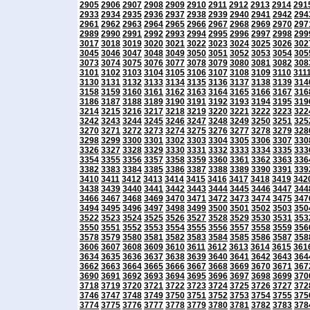
2905
2906
2907
2908
2909
2910
2911
2912
2913
2914
291
2933
2934
2935
2936
2937
2938
2939
2940
2941
2942
294
2961
2962
2963
2964
2965
2966
2967
2968
2969
2970
297
2989
2990
2991
2992
2993
2994
2995
2996
2997
2998
299
3017
3018
3019
3020
3021
3022
3023
3024
3025
3026
302
3045
3046
3047
3048
3049
3050
3051
3052
3053
3054
305
3073
3074
3075
3076
3077
3078
3079
3080
3081
3082
308
3101
3102
3103
3104
3105
3106
3107
3108
3109
3110
311
3130
3131
3132
3133
3134
3135
3136
3137
3138
3139
314
3158
3159
3160
3161
3162
3163
3164
3165
3166
3167
316
3186
3187
3188
3189
3190
3191
3192
3193
3194
3195
319
3214
3215
3216
3217
3218
3219
3220
3221
3222
3223
322
3242
3243
3244
3245
3246
3247
3248
3249
3250
3251
325
3270
3271
3272
3273
3274
3275
3276
3277
3278
3279
328
3298
3299
3300
3301
3302
3303
3304
3305
3306
3307
330
3326
3327
3328
3329
3330
3331
3332
3333
3334
3335
333
3354
3355
3356
3357
3358
3359
3360
3361
3362
3363
336
3382
3383
3384
3385
3386
3387
3388
3389
3390
3391
339
3410
3411
3412
3413
3414
3415
3416
3417
3418
3419
342
3438
3439
3440
3441
3442
3443
3444
3445
3446
3447
344
3466
3467
3468
3469
3470
3471
3472
3473
3474
3475
347
3494
3495
3496
3497
3498
3499
3500
3501
3502
3503
350
3522
3523
3524
3525
3526
3527
3528
3529
3530
3531
353
3550
3551
3552
3553
3554
3555
3556
3557
3558
3559
356
3578
3579
3580
3581
3582
3583
3584
3585
3586
3587
358
3606
3607
3608
3609
3610
3611
3612
3613
3614
3615
361
3634
3635
3636
3637
3638
3639
3640
3641
3642
3643
364
3662
3663
3664
3665
3666
3667
3668
3669
3670
3671
367
3690
3691
3692
3693
3694
3695
3696
3697
3698
3699
370
3718
3719
3720
3721
3722
3723
3724
3725
3726
3727
372
3746
3747
3748
3749
3750
3751
3752
3753
3754
3755
375
3774
3775
3776
3777
3778
3779
3780
3781
3782
3783
378