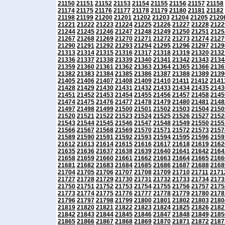
21150
21151
21152
21153
21154
21155
21156
21157
21158
21174
21175
21176
21177
21178
21179
21180
21181
21182
21198
21199
21200
21201
21202
21203
21204
21205
2120
21221
21222
21223
21224
21225
21226
21227
21228
2122
21244
21245
21246
21247
21248
21249
21250
21251
2125
21267
21268
21269
21270
21271
21272
21273
21274
2127
21290
21291
21292
21293
21294
21295
21296
21297
2129
21313
21314
21315
21316
21317
21318
21319
21320
2132
21336
21337
21338
21339
21340
21341
21342
21343
2134
21359
21360
21361
21362
21363
21364
21365
21366
2136
21382
21383
21384
21385
21386
21387
21388
21389
2139
21405
21406
21407
21408
21409
21410
21411
21412
2141
21428
21429
21430
21431
21432
21433
21434
21435
2143
21451
21452
21453
21454
21455
21456
21457
21458
2145
21474
21475
21476
21477
21478
21479
21480
21481
2148
21497
21498
21499
21500
21501
21502
21503
21504
2150
21520
21521
21522
21523
21524
21525
21526
21527
2152
21543
21544
21545
21546
21547
21548
21549
21550
2155
21566
21567
21568
21569
21570
21571
21572
21573
2157
21589
21590
21591
21592
21593
21594
21595
21596
2159
21612
21613
21614
21615
21616
21617
21618
21619
2162
21635
21636
21637
21638
21639
21640
21641
21642
2164
21658
21659
21660
21661
21662
21663
21664
21665
2166
21681
21682
21683
21684
21685
21686
21687
21688
2168
21704
21705
21706
21707
21708
21709
21710
21711
2171
21727
21728
21729
21730
21731
21732
21733
21734
2173
21750
21751
21752
21753
21754
21755
21756
21757
2175
21773
21774
21775
21776
21777
21778
21779
21780
2178
21796
21797
21798
21799
21800
21801
21802
21803
2180
21819
21820
21821
21822
21823
21824
21825
21826
2182
21842
21843
21844
21845
21846
21847
21848
21849
2185
21865
21866
21867
21868
21869
21870
21871
21872
2187