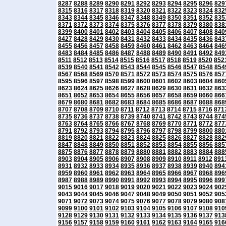
8287
8288
8289
8290
8291
8292
8293
8294
8295
8296
829
8315
8316
8317
8318
8319
8320
8321
8322
8323
8324
832
8343
8344
8345
8346
8347
8348
8349
8350
8351
8352
835
8371
8372
8373
8374
8375
8376
8377
8378
8379
8380
838
8399
8400
8401
8402
8403
8404
8405
8406
8407
8408
840
8427
8428
8429
8430
8431
8432
8433
8434
8435
8436
843
8455
8456
8457
8458
8459
8460
8461
8462
8463
8464
846
8483
8484
8485
8486
8487
8488
8489
8490
8491
8492
849
8511
8512
8513
8514
8515
8516
8517
8518
8519
8520
852
8539
8540
8541
8542
8543
8544
8545
8546
8547
8548
854
8567
8568
8569
8570
8571
8572
8573
8574
8575
8576
857
8595
8596
8597
8598
8599
8600
8601
8602
8603
8604
860
8623
8624
8625
8626
8627
8628
8629
8630
8631
8632
863
8651
8652
8653
8654
8655
8656
8657
8658
8659
8660
866
8679
8680
8681
8682
8683
8684
8685
8686
8687
8688
868
8707
8708
8709
8710
8711
8712
8713
8714
8715
8716
871
8735
8736
8737
8738
8739
8740
8741
8742
8743
8744
874
8763
8764
8765
8766
8767
8768
8769
8770
8771
8772
877
8791
8792
8793
8794
8795
8796
8797
8798
8799
8800
880
8819
8820
8821
8822
8823
8824
8825
8826
8827
8828
882
8847
8848
8849
8850
8851
8852
8853
8854
8855
8856
885
8875
8876
8877
8878
8879
8880
8881
8882
8883
8884
888
8903
8904
8905
8906
8907
8908
8909
8910
8911
8912
891
8931
8932
8933
8934
8935
8936
8937
8938
8939
8940
894
8959
8960
8961
8962
8963
8964
8965
8966
8967
8968
896
8987
8988
8989
8990
8991
8992
8993
8994
8995
8996
899
9015
9016
9017
9018
9019
9020
9021
9022
9023
9024
902
9043
9044
9045
9046
9047
9048
9049
9050
9051
9052
905
9071
9072
9073
9074
9075
9076
9077
9078
9079
9080
908
9099
9100
9101
9102
9103
9104
9105
9106
9107
9108
910
9128
9129
9130
9131
9132
9133
9134
9135
9136
9137
913
9156
9157
9158
9159
9160
9161
9162
9163
9164
9165
916