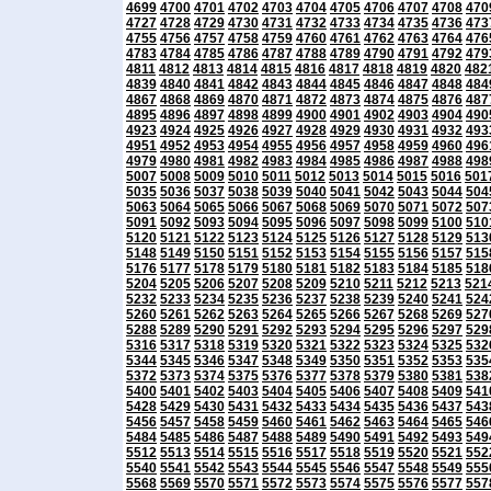
4699
4700
4701
4702
4703
4704
4705
4706
4707
4708
470
4727
4728
4729
4730
4731
4732
4733
4734
4735
4736
473
4755
4756
4757
4758
4759
4760
4761
4762
4763
4764
476
4783
4784
4785
4786
4787
4788
4789
4790
4791
4792
479
4811
4812
4813
4814
4815
4816
4817
4818
4819
4820
482
4839
4840
4841
4842
4843
4844
4845
4846
4847
4848
484
4867
4868
4869
4870
4871
4872
4873
4874
4875
4876
487
4895
4896
4897
4898
4899
4900
4901
4902
4903
4904
490
4923
4924
4925
4926
4927
4928
4929
4930
4931
4932
493
4951
4952
4953
4954
4955
4956
4957
4958
4959
4960
496
4979
4980
4981
4982
4983
4984
4985
4986
4987
4988
498
5007
5008
5009
5010
5011
5012
5013
5014
5015
5016
501
5035
5036
5037
5038
5039
5040
5041
5042
5043
5044
504
5063
5064
5065
5066
5067
5068
5069
5070
5071
5072
507
5091
5092
5093
5094
5095
5096
5097
5098
5099
5100
510
5120
5121
5122
5123
5124
5125
5126
5127
5128
5129
513
5148
5149
5150
5151
5152
5153
5154
5155
5156
5157
515
5176
5177
5178
5179
5180
5181
5182
5183
5184
5185
518
5204
5205
5206
5207
5208
5209
5210
5211
5212
5213
521
5232
5233
5234
5235
5236
5237
5238
5239
5240
5241
524
5260
5261
5262
5263
5264
5265
5266
5267
5268
5269
527
5288
5289
5290
5291
5292
5293
5294
5295
5296
5297
529
5316
5317
5318
5319
5320
5321
5322
5323
5324
5325
532
5344
5345
5346
5347
5348
5349
5350
5351
5352
5353
535
5372
5373
5374
5375
5376
5377
5378
5379
5380
5381
538
5400
5401
5402
5403
5404
5405
5406
5407
5408
5409
541
5428
5429
5430
5431
5432
5433
5434
5435
5436
5437
543
5456
5457
5458
5459
5460
5461
5462
5463
5464
5465
546
5484
5485
5486
5487
5488
5489
5490
5491
5492
5493
549
5512
5513
5514
5515
5516
5517
5518
5519
5520
5521
552
5540
5541
5542
5543
5544
5545
5546
5547
5548
5549
555
5568
5569
5570
5571
5572
5573
5574
5575
5576
5577
557