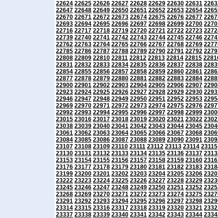
22624
22625
22626
22627
22628
22629
22630
22631
2263
22647
22648
22649
22650
22651
22652
22653
22654
2265
22670
22671
22672
22673
22674
22675
22676
22677
2267
22693
22694
22695
22696
22697
22698
22699
22700
2270
22716
22717
22718
22719
22720
22721
22722
22723
2272
22739
22740
22741
22742
22743
22744
22745
22746
2274
22762
22763
22764
22765
22766
22767
22768
22769
2277
22785
22786
22787
22788
22789
22790
22791
22792
2279
22808
22809
22810
22811
22812
22813
22814
22815
2281
22831
22832
22833
22834
22835
22836
22837
22838
2283
22854
22855
22856
22857
22858
22859
22860
22861
2286
22877
22878
22879
22880
22881
22882
22883
22884
2288
22900
22901
22902
22903
22904
22905
22906
22907
2290
22923
22924
22925
22926
22927
22928
22929
22930
2293
22946
22947
22948
22949
22950
22951
22952
22953
2295
22969
22970
22971
22972
22973
22974
22975
22976
2297
22992
22993
22994
22995
22996
22997
22998
22999
2300
23015
23016
23017
23018
23019
23020
23021
23022
2302
23038
23039
23040
23041
23042
23043
23044
23045
2304
23061
23062
23063
23064
23065
23066
23067
23068
2306
23084
23085
23086
23087
23088
23089
23090
23091
2309
23107
23108
23109
23110
23111
23112
23113
23114
23115
23130
23131
23132
23133
23134
23135
23136
23137
2313
23153
23154
23155
23156
23157
23158
23159
23160
2316
23176
23177
23178
23179
23180
23181
23182
23183
2318
23199
23200
23201
23202
23203
23204
23205
23206
2320
23222
23223
23224
23225
23226
23227
23228
23229
2323
23245
23246
23247
23248
23249
23250
23251
23252
2325
23268
23269
23270
23271
23272
23273
23274
23275
2327
23291
23292
23293
23294
23295
23296
23297
23298
2329
23314
23315
23316
23317
23318
23319
23320
23321
2332
23337
23338
23339
23340
23341
23342
23343
23344
2334