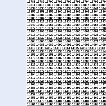
13788
13789
13790
13791
13792
13793
13794
13795
1379
13811
13812
13813
13814
13815
13816
13817
13818
1381
13834
13835
13836
13837
13838
13839
13840
13841
1384
13857
13858
13859
13860
13861
13862
13863
13864
1386
13880
13881
13882
13883
13884
13885
13886
13887
1388
13903
13904
13905
13906
13907
13908
13909
13910
1391
13926
13927
13928
13929
13930
13931
13932
13933
1393
13949
13950
13951
13952
13953
13954
13955
13956
1395
13972
13973
13974
13975
13976
13977
13978
13979
1398
13995
13996
13997
13998
13999
14000
14001
14002
1400
14018
14019
14020
14021
14022
14023
14024
14025
1402
14041
14042
14043
14044
14045
14046
14047
14048
1404
14064
14065
14066
14067
14068
14069
14070
14071
1407
14087
14088
14089
14090
14091
14092
14093
14094
1409
14110
14111
14112
14113
14114
14115
14116
14117
14118
14133
14134
14135
14136
14137
14138
14139
14140
1414
14156
14157
14158
14159
14160
14161
14162
14163
1416
14179
14180
14181
14182
14183
14184
14185
14186
1418
14202
14203
14204
14205
14206
14207
14208
14209
1421
14225
14226
14227
14228
14229
14230
14231
14232
1423
14248
14249
14250
14251
14252
14253
14254
14255
1425
14271
14272
14273
14274
14275
14276
14277
14278
1427
14294
14295
14296
14297
14298
14299
14300
14301
1430
14317
14318
14319
14320
14321
14322
14323
14324
1432
14340
14341
14342
14343
14344
14345
14346
14347
1434
14363
14364
14365
14366
14367
14368
14369
14370
1437
14386
14387
14388
14389
14390
14391
14392
14393
1439
14409
14410
14411
14412
14413
14414
14415
14416
1441
14432
14433
14434
14435
14436
14437
14438
14439
1444
14455
14456
14457
14458
14459
14460
14461
14462
1446
14478
14479
14480
14481
14482
14483
14484
14485
1448
14501
14502
14503
14504
14505
14506
14507
14508
1450