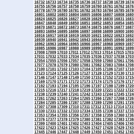
16732
16733
16734
16735
16736
16737
16738
16739
1674
16755
16756
16757
16758
16759
16760
16761
16762
1676
16778
16779
16780
16781
16782
16783
16784
16785
1678
16801
16802
16803
16804
16805
16806
16807
16808
1680
16824
16825
16826
16827
16828
16829
16830
16831
1683
16847
16848
16849
16850
16851
16852
16853
16854
1685
16870
16871
16872
16873
16874
16875
16876
16877
1687
16893
16894
16895
16896
16897
16898
16899
16900
1690
16916
16917
16918
16919
16920
16921
16922
16923
1692
16939
16940
16941
16942
16943
16944
16945
16946
1694
16962
16963
16964
16965
16966
16967
16968
16969
1697
16985
16986
16987
16988
16989
16990
16991
16992
1699
17008
17009
17010
17011
17012
17013
17014
17015
1701
17031
17032
17033
17034
17035
17036
17037
17038
1703
17054
17055
17056
17057
17058
17059
17060
17061
1706
17077
17078
17079
17080
17081
17082
17083
17084
1708
17100
17101
17102
17103
17104
17105
17106
17107
1710
17123
17124
17125
17126
17127
17128
17129
17130
1713
17146
17147
17148
17149
17150
17151
17152
17153
1715
17169
17170
17171
17172
17173
17174
17175
17176
1717
17192
17193
17194
17195
17196
17197
17198
17199
1720
17215
17216
17217
17218
17219
17220
17221
17222
1722
17238
17239
17240
17241
17242
17243
17244
17245
1724
17261
17262
17263
17264
17265
17266
17267
17268
1726
17284
17285
17286
17287
17288
17289
17290
17291
1729
17307
17308
17309
17310
17311
17312
17313
17314
1731
17330
17331
17332
17333
17334
17335
17336
17337
1733
17353
17354
17355
17356
17357
17358
17359
17360
1736
17376
17377
17378
17379
17380
17381
17382
17383
1738
17399
17400
17401
17402
17403
17404
17405
17406
1740
17422
17423
17424
17425
17426
17427
17428
17429
1743
17445
17446
17447
17448
17449
17450
17451
17452
1745