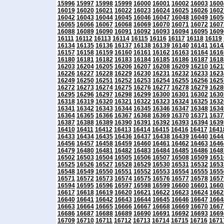
15996
15997
15998
15999
16000
16001
16002
16003
1600
16019
16020
16021
16022
16023
16024
16025
16026
1602
16042
16043
16044
16045
16046
16047
16048
16049
1605
16065
16066
16067
16068
16069
16070
16071
16072
1607
16088
16089
16090
16091
16092
16093
16094
16095
1609
16111
16112
16113
16114
16115
16116
16117
16118
16119
16134
16135
16136
16137
16138
16139
16140
16141
1614
16157
16158
16159
16160
16161
16162
16163
16164
1616
16180
16181
16182
16183
16184
16185
16186
16187
1618
16203
16204
16205
16206
16207
16208
16209
16210
1621
16226
16227
16228
16229
16230
16231
16232
16233
1623
16249
16250
16251
16252
16253
16254
16255
16256
1625
16272
16273
16274
16275
16276
16277
16278
16279
1628
16295
16296
16297
16298
16299
16300
16301
16302
1630
16318
16319
16320
16321
16322
16323
16324
16325
1632
16341
16342
16343
16344
16345
16346
16347
16348
1634
16364
16365
16366
16367
16368
16369
16370
16371
1637
16387
16388
16389
16390
16391
16392
16393
16394
1639
16410
16411
16412
16413
16414
16415
16416
16417
1641
16433
16434
16435
16436
16437
16438
16439
16440
1644
16456
16457
16458
16459
16460
16461
16462
16463
1646
16479
16480
16481
16482
16483
16484
16485
16486
1648
16502
16503
16504
16505
16506
16507
16508
16509
1651
16525
16526
16527
16528
16529
16530
16531
16532
1653
16548
16549
16550
16551
16552
16553
16554
16555
1655
16571
16572
16573
16574
16575
16576
16577
16578
1657
16594
16595
16596
16597
16598
16599
16600
16601
1660
16617
16618
16619
16620
16621
16622
16623
16624
1662
16640
16641
16642
16643
16644
16645
16646
16647
1664
16663
16664
16665
16666
16667
16668
16669
16670
1667
16686
16687
16688
16689
16690
16691
16692
16693
1669
16709
16710
16711
16712
16713
16714
16715
16716
1671