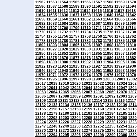
11562
11563
11564
11565
11566
11567
11568
11569
11570
11586
11587
11588
11589
11590
11591
11592
11593
11594
11610
11611
11612
11613
11614
11615
11616
11617
11618
11634
11635
11636
11637
11638
11639
11640
11641
11642
11658
11659
11660
11661
11662
11663
11664
11665
11666
11682
11683
11684
11685
11686
11687
11688
11689
11690
11706
11707
11708
11709
11710
11711
11712
11713
11714
11730
11731
11732
11733
11734
11735
11736
11737
11738
11754
11755
11756
11757
11758
11759
11760
11761
11762
11778
11779
11780
11781
11782
11783
11784
11785
11786
11802
11803
11804
11805
11806
11807
11808
11809
11810
11826
11827
11828
11829
11830
11831
11832
11833
11834
11850
11851
11852
11853
11854
11855
11856
11857
11858
11874
11875
11876
11877
11878
11879
11880
11881
11882
11898
11899
11900
11901
11902
11903
11904
11905
11906
11922
11923
11924
11925
11926
11927
11928
11929
11930
11946
11947
11948
11949
11950
11951
11952
11953
11954
11970
11971
11972
11973
11974
11975
11976
11977
11978
11994
11995
11996
11997
11998
11999
12000
12001
12002
12017
12018
12019
12020
12021
12022
12023
12024
1202
12040
12041
12042
12043
12044
12045
12046
12047
1204
12063
12064
12065
12066
12067
12068
12069
12070
1207
12086
12087
12088
12089
12090
12091
12092
12093
1209
12109
12110
12111
12112
12113
12114
12115
12116
12117
12132
12133
12134
12135
12136
12137
12138
12139
1214
12155
12156
12157
12158
12159
12160
12161
12162
1216
12178
12179
12180
12181
12182
12183
12184
12185
1218
12201
12202
12203
12204
12205
12206
12207
12208
1220
12224
12225
12226
12227
12228
12229
12230
12231
1223
12247
12248
12249
12250
12251
12252
12253
12254
1225
12270
12271
12272
12273
12274
12275
12276
12277
1227
12293
12294
12295
12296
12297
12298
12299
12300
1230