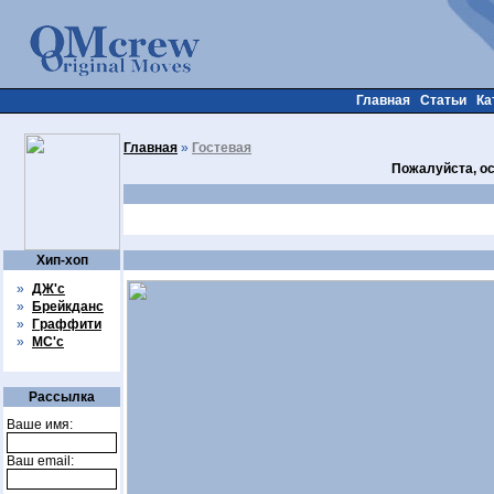
Главная
Статьи
Ка
Главная
»
Гостевая
Пожалуйста, ос
Хип-хоп
»
ДЖ'с
»
Брейкданс
»
Граффити
»
МС'с
Рассылка
Ваше имя:
Ваш email: