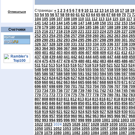
Страницы:
«
1
2
3
4
5
6
7
8
9
10
11
12
13
14
15
16
17
18
19
Отписаться
53
54
55
56
57
58
59
60
61
62
63
64
65
66
67
68
69
70
71
7
104
105
106
107
108
109
110
111
112
113
114
115
116
117
141
142
143
144
145
146
147
148
149
150
151
152
153
154
178
179
180
181
182
183
184
185
186
187
188
189
190
191
Счетчики
215
216
217
218
219
220
221
222
223
224
225
226
227
228
252
253
254
255
256
257
258
259
260
261
262
263
264
265
289
290
291
292
293
294
295
296
297
298
299
300
301
302
326
327
328
329
330
331
332
333
334
335
336
337
338
339
363
364
365
366
367
368
369
370
371
372
373
374
375
376
400
401
402
403
404
405
406
407
408
409
410
411
412
413
437
438
439
440
441
442
443
444
445
446
447
448
449
450
474
475
476
477
478
479
480
481
482
483
484
485
486
487
511
512
513
514
515
516
517
518
519
520
521
522
523
524
548
549
550
551
552
553
554
555
556
557
558
559
560
561
585
586
587
588
589
590
591
592
593
594
595
596
597
598
622
623
624
625
626
627
628
629
630
631
632
633
634
635
659
660
661
662
663
664
665
666
667
668
669
670
671
672
696
697
698
699
700
701
702
703
704
705
706
707
708
709
733
734
735
736
737
738
739
740
741
742
743
744
745
746
770
771
772
773
774
775
776
777
778
779
780
781
782
783
807
808
809
810
811
812
813
814
815
816
817
818
819
820
844
845
846
847
848
849
850
851
852
853
854
855
856
857
881
882
883
884
885
886
887
888
889
890
891
892
893
894
918
919
920
921
922
923
924
925
926
927
928
929
930
931
955
956
957
958
959
960
961
962
963
964
965
966
967
968
992
993
994
995
996
997
998
999
1000
1001
1002
1003
10
1022
1023
1024
1025
1026
1027
1028
1029
1030
1031
103
1050
1051
1052
1053
1054
1055
1056
1057
1058
1059
106
1078
1079
1080
1081
1082
1083
1084
1085
1086
1087
108