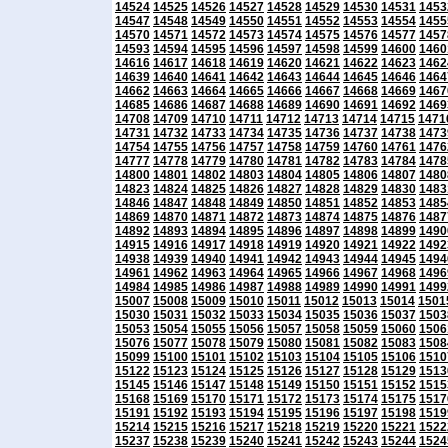
14524
14525
14526
14527
14528
14529
14530
14531
1453
14547
14548
14549
14550
14551
14552
14553
14554
1455
14570
14571
14572
14573
14574
14575
14576
14577
1457
14593
14594
14595
14596
14597
14598
14599
14600
1460
14616
14617
14618
14619
14620
14621
14622
14623
1462
14639
14640
14641
14642
14643
14644
14645
14646
1464
14662
14663
14664
14665
14666
14667
14668
14669
1467
14685
14686
14687
14688
14689
14690
14691
14692
1469
14708
14709
14710
14711
14712
14713
14714
14715
1471
14731
14732
14733
14734
14735
14736
14737
14738
1473
14754
14755
14756
14757
14758
14759
14760
14761
1476
14777
14778
14779
14780
14781
14782
14783
14784
1478
14800
14801
14802
14803
14804
14805
14806
14807
1480
14823
14824
14825
14826
14827
14828
14829
14830
1483
14846
14847
14848
14849
14850
14851
14852
14853
1485
14869
14870
14871
14872
14873
14874
14875
14876
1487
14892
14893
14894
14895
14896
14897
14898
14899
1490
14915
14916
14917
14918
14919
14920
14921
14922
1492
14938
14939
14940
14941
14942
14943
14944
14945
1494
14961
14962
14963
14964
14965
14966
14967
14968
1496
14984
14985
14986
14987
14988
14989
14990
14991
1499
15007
15008
15009
15010
15011
15012
15013
15014
1501
15030
15031
15032
15033
15034
15035
15036
15037
1503
15053
15054
15055
15056
15057
15058
15059
15060
1506
15076
15077
15078
15079
15080
15081
15082
15083
1508
15099
15100
15101
15102
15103
15104
15105
15106
1510
15122
15123
15124
15125
15126
15127
15128
15129
1513
15145
15146
15147
15148
15149
15150
15151
15152
1515
15168
15169
15170
15171
15172
15173
15174
15175
1517
15191
15192
15193
15194
15195
15196
15197
15198
1519
15214
15215
15216
15217
15218
15219
15220
15221
1522
15237
15238
15239
15240
15241
15242
15243
15244
1524