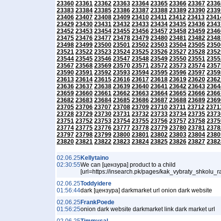
23360
23361
23362
23363
23364
23365
23366
23367
2336
23383
23384
23385
23386
23387
23388
23389
23390
2339
23406
23407
23408
23409
23410
23411
23412
23413
2341
23429
23430
23431
23432
23433
23434
23435
23436
2343
23452
23453
23454
23455
23456
23457
23458
23459
2346
23475
23476
23477
23478
23479
23480
23481
23482
2348
23498
23499
23500
23501
23502
23503
23504
23505
2350
23521
23522
23523
23524
23525
23526
23527
23528
2352
23544
23545
23546
23547
23548
23549
23550
23551
2355
23567
23568
23569
23570
23571
23572
23573
23574
2357
23590
23591
23592
23593
23594
23595
23596
23597
2359
23613
23614
23615
23616
23617
23618
23619
23620
2362
23636
23637
23638
23639
23640
23641
23642
23643
2364
23659
23660
23661
23662
23663
23664
23665
23666
2366
23682
23683
23684
23685
23686
23687
23688
23689
2369
23705
23706
23707
23708
23709
23710
23711
23712
2371
23728
23729
23730
23731
23732
23733
23734
23735
2373
23751
23752
23753
23754
23755
23756
23757
23758
2375
23774
23775
23776
23777
23778
23779
23780
23781
2378
23797
23798
23799
23800
23801
23802
23803
23804
2380
23820
23821
23822
23823
23824
23825
23826
23827
2382
02.06.25
Kellytaino
02:30:55
We can [цензура] product to a child
[url=https://insearch.pk/pages/kak_vybraty_shkolu_r
02.06.25
Toddyidere
01:56:44
dark [цензура] darkmarket url onion dark website
02.06.25
FrankPoede
01:56:25
onion dark website darkmarket link dark market url