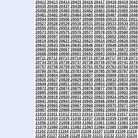
20412
20413
20414
20415
20416
20417
20418
20419
2042
20435
20436
20437
20438
20439
20440
20441
20442
2044
20458
20459
20460
20461
20462
20463
20464
20465
2046
20481
20482
20483
20484
20485
20486
20487
20488
2048
20504
20505
20506
20507
20508
20509
20510
20511
2051
20527
20528
20529
20530
20531
20532
20533
20534
2053
20550
20551
20552
20553
20554
20555
20556
20557
2055
20573
20574
20575
20576
20577
20578
20579
20580
2058
20596
20597
20598
20599
20600
20601
20602
20603
2060
20619
20620
20621
20622
20623
20624
20625
20626
2062
20642
20643
20644
20645
20646
20647
20648
20649
2065
20665
20666
20667
20668
20669
20670
20671
20672
2067
20688
20689
20690
20691
20692
20693
20694
20695
2069
20711
20712
20713
20714
20715
20716
20717
20718
2071
20734
20735
20736
20737
20738
20739
20740
20741
2074
20757
20758
20759
20760
20761
20762
20763
20764
2076
20780
20781
20782
20783
20784
20785
20786
20787
2078
20803
20804
20805
20806
20807
20808
20809
20810
2081
20826
20827
20828
20829
20830
20831
20832
20833
2083
20849
20850
20851
20852
20853
20854
20855
20856
2085
20872
20873
20874
20875
20876
20877
20878
20879
2088
20895
20896
20897
20898
20899
20900
20901
20902
2090
20918
20919
20920
20921
20922
20923
20924
20925
2092
20941
20942
20943
20944
20945
20946
20947
20948
2094
20964
20965
20966
20967
20968
20969
20970
20971
2097
20987
20988
20989
20990
20991
20992
20993
20994
2099
21010
21011
21012
21013
21014
21015
21016
21017
2101
21033
21034
21035
21036
21037
21038
21039
21040
2104
21056
21057
21058
21059
21060
21061
21062
21063
2106
21079
21080
21081
21082
21083
21084
21085
21086
2108
21102
21103
21104
21105
21106
21107
21108
21109
21110
21126
21127
21128
21129
21130
21131
21132
21133
21134