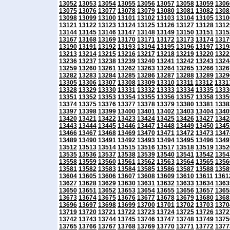
13052
13053
13054
13055
13056
13057
13058
13059
1306
13075
13076
13077
13078
13079
13080
13081
13082
1308
13098
13099
13100
13101
13102
13103
13104
13105
1310
13121
13122
13123
13124
13125
13126
13127
13128
1312
13144
13145
13146
13147
13148
13149
13150
13151
1315
13167
13168
13169
13170
13171
13172
13173
13174
1317
13190
13191
13192
13193
13194
13195
13196
13197
1319
13213
13214
13215
13216
13217
13218
13219
13220
1322
13236
13237
13238
13239
13240
13241
13242
13243
1324
13259
13260
13261
13262
13263
13264
13265
13266
1326
13282
13283
13284
13285
13286
13287
13288
13289
1329
13305
13306
13307
13308
13309
13310
13311
13312
1331
13328
13329
13330
13331
13332
13333
13334
13335
1333
13351
13352
13353
13354
13355
13356
13357
13358
1335
13374
13375
13376
13377
13378
13379
13380
13381
1338
13397
13398
13399
13400
13401
13402
13403
13404
1340
13420
13421
13422
13423
13424
13425
13426
13427
1342
13443
13444
13445
13446
13447
13448
13449
13450
1345
13466
13467
13468
13469
13470
13471
13472
13473
1347
13489
13490
13491
13492
13493
13494
13495
13496
1349
13512
13513
13514
13515
13516
13517
13518
13519
1352
13535
13536
13537
13538
13539
13540
13541
13542
1354
13558
13559
13560
13561
13562
13563
13564
13565
1356
13581
13582
13583
13584
13585
13586
13587
13588
1358
13604
13605
13606
13607
13608
13609
13610
13611
1361
13627
13628
13629
13630
13631
13632
13633
13634
1363
13650
13651
13652
13653
13654
13655
13656
13657
1365
13673
13674
13675
13676
13677
13678
13679
13680
1368
13696
13697
13698
13699
13700
13701
13702
13703
1370
13719
13720
13721
13722
13723
13724
13725
13726
1372
13742
13743
13744
13745
13746
13747
13748
13749
1375
13765
13766
13767
13768
13769
13770
13771
13772
1377