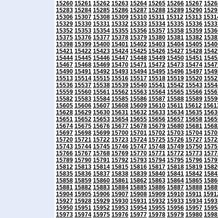
15260
15261
15262
15263
15264
15265
15266
15267
1526
15283
15284
15285
15286
15287
15288
15289
15290
1529
15306
15307
15308
15309
15310
15311
15312
15313
1531
15329
15330
15331
15332
15333
15334
15335
15336
1533
15352
15353
15354
15355
15356
15357
15358
15359
1536
15375
15376
15377
15378
15379
15380
15381
15382
1538
15398
15399
15400
15401
15402
15403
15404
15405
1540
15421
15422
15423
15424
15425
15426
15427
15428
1542
15444
15445
15446
15447
15448
15449
15450
15451
1545
15467
15468
15469
15470
15471
15472
15473
15474
1547
15490
15491
15492
15493
15494
15495
15496
15497
1549
15513
15514
15515
15516
15517
15518
15519
15520
1552
15536
15537
15538
15539
15540
15541
15542
15543
1554
15559
15560
15561
15562
15563
15564
15565
15566
1556
15582
15583
15584
15585
15586
15587
15588
15589
1559
15605
15606
15607
15608
15609
15610
15611
15612
1561
15628
15629
15630
15631
15632
15633
15634
15635
1563
15651
15652
15653
15654
15655
15656
15657
15658
1565
15674
15675
15676
15677
15678
15679
15680
15681
1568
15697
15698
15699
15700
15701
15702
15703
15704
1570
15720
15721
15722
15723
15724
15725
15726
15727
1572
15743
15744
15745
15746
15747
15748
15749
15750
1575
15766
15767
15768
15769
15770
15771
15772
15773
1577
15789
15790
15791
15792
15793
15794
15795
15796
1579
15812
15813
15814
15815
15816
15817
15818
15819
1582
15835
15836
15837
15838
15839
15840
15841
15842
1584
15858
15859
15860
15861
15862
15863
15864
15865
1586
15881
15882
15883
15884
15885
15886
15887
15888
1588
15904
15905
15906
15907
15908
15909
15910
15911
1591
15927
15928
15929
15930
15931
15932
15933
15934
1593
15950
15951
15952
15953
15954
15955
15956
15957
1595
15973
15974
15975
15976
15977
15978
15979
15980
1598