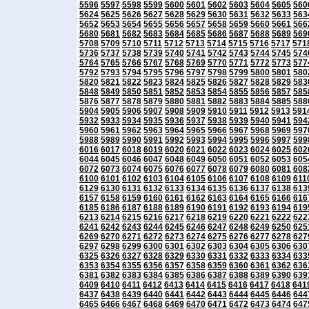
5596
5597
5598
5599
5600
5601
5602
5603
5604
5605
560
5624
5625
5626
5627
5628
5629
5630
5631
5632
5633
563
5652
5653
5654
5655
5656
5657
5658
5659
5660
5661
566
5680
5681
5682
5683
5684
5685
5686
5687
5688
5689
569
5708
5709
5710
5711
5712
5713
5714
5715
5716
5717
571
5736
5737
5738
5739
5740
5741
5742
5743
5744
5745
574
5764
5765
5766
5767
5768
5769
5770
5771
5772
5773
577
5792
5793
5794
5795
5796
5797
5798
5799
5800
5801
580
5820
5821
5822
5823
5824
5825
5826
5827
5828
5829
583
5848
5849
5850
5851
5852
5853
5854
5855
5856
5857
585
5876
5877
5878
5879
5880
5881
5882
5883
5884
5885
588
5904
5905
5906
5907
5908
5909
5910
5911
5912
5913
591
5932
5933
5934
5935
5936
5937
5938
5939
5940
5941
594
5960
5961
5962
5963
5964
5965
5966
5967
5968
5969
597
5988
5989
5990
5991
5992
5993
5994
5995
5996
5997
599
6016
6017
6018
6019
6020
6021
6022
6023
6024
6025
602
6044
6045
6046
6047
6048
6049
6050
6051
6052
6053
605
6072
6073
6074
6075
6076
6077
6078
6079
6080
6081
608
6100
6101
6102
6103
6104
6105
6106
6107
6108
6109
611
6129
6130
6131
6132
6133
6134
6135
6136
6137
6138
613
6157
6158
6159
6160
6161
6162
6163
6164
6165
6166
616
6185
6186
6187
6188
6189
6190
6191
6192
6193
6194
619
6213
6214
6215
6216
6217
6218
6219
6220
6221
6222
622
6241
6242
6243
6244
6245
6246
6247
6248
6249
6250
625
6269
6270
6271
6272
6273
6274
6275
6276
6277
6278
627
6297
6298
6299
6300
6301
6302
6303
6304
6305
6306
630
6325
6326
6327
6328
6329
6330
6331
6332
6333
6334
633
6353
6354
6355
6356
6357
6358
6359
6360
6361
6362
636
6381
6382
6383
6384
6385
6386
6387
6388
6389
6390
639
6409
6410
6411
6412
6413
6414
6415
6416
6417
6418
641
6437
6438
6439
6440
6441
6442
6443
6444
6445
6446
644
6465
6466
6467
6468
6469
6470
6471
6472
6473
6474
647