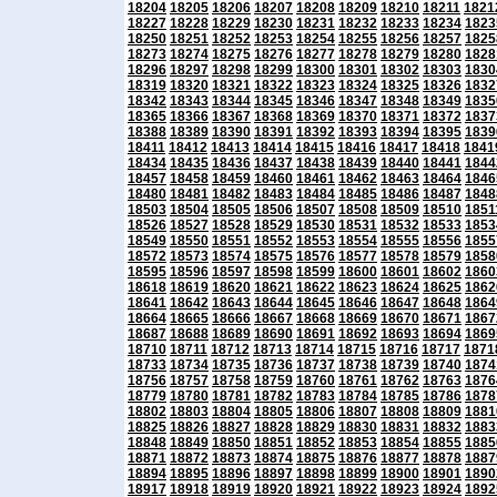
18204
18205
18206
18207
18208
18209
18210
18211
1821
18227
18228
18229
18230
18231
18232
18233
18234
1823
18250
18251
18252
18253
18254
18255
18256
18257
1825
18273
18274
18275
18276
18277
18278
18279
18280
1828
18296
18297
18298
18299
18300
18301
18302
18303
1830
18319
18320
18321
18322
18323
18324
18325
18326
1832
18342
18343
18344
18345
18346
18347
18348
18349
1835
18365
18366
18367
18368
18369
18370
18371
18372
1837
18388
18389
18390
18391
18392
18393
18394
18395
1839
18411
18412
18413
18414
18415
18416
18417
18418
1841
18434
18435
18436
18437
18438
18439
18440
18441
1844
18457
18458
18459
18460
18461
18462
18463
18464
1846
18480
18481
18482
18483
18484
18485
18486
18487
1848
18503
18504
18505
18506
18507
18508
18509
18510
1851
18526
18527
18528
18529
18530
18531
18532
18533
1853
18549
18550
18551
18552
18553
18554
18555
18556
1855
18572
18573
18574
18575
18576
18577
18578
18579
1858
18595
18596
18597
18598
18599
18600
18601
18602
1860
18618
18619
18620
18621
18622
18623
18624
18625
1862
18641
18642
18643
18644
18645
18646
18647
18648
1864
18664
18665
18666
18667
18668
18669
18670
18671
1867
18687
18688
18689
18690
18691
18692
18693
18694
1869
18710
18711
18712
18713
18714
18715
18716
18717
1871
18733
18734
18735
18736
18737
18738
18739
18740
1874
18756
18757
18758
18759
18760
18761
18762
18763
1876
18779
18780
18781
18782
18783
18784
18785
18786
1878
18802
18803
18804
18805
18806
18807
18808
18809
1881
18825
18826
18827
18828
18829
18830
18831
18832
1883
18848
18849
18850
18851
18852
18853
18854
18855
1885
18871
18872
18873
18874
18875
18876
18877
18878
1887
18894
18895
18896
18897
18898
18899
18900
18901
1890
18917
18918
18919
18920
18921
18922
18923
18924
1892