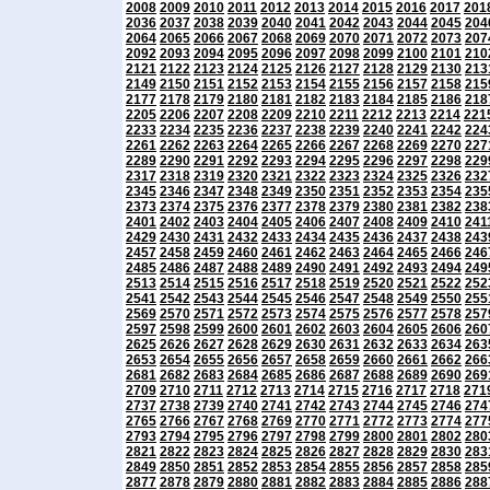
2008
2009
2010
2011
2012
2013
2014
2015
2016
2017
201
2036
2037
2038
2039
2040
2041
2042
2043
2044
2045
204
2064
2065
2066
2067
2068
2069
2070
2071
2072
2073
207
2092
2093
2094
2095
2096
2097
2098
2099
2100
2101
210
2121
2122
2123
2124
2125
2126
2127
2128
2129
2130
213
2149
2150
2151
2152
2153
2154
2155
2156
2157
2158
215
2177
2178
2179
2180
2181
2182
2183
2184
2185
2186
218
2205
2206
2207
2208
2209
2210
2211
2212
2213
2214
221
2233
2234
2235
2236
2237
2238
2239
2240
2241
2242
224
2261
2262
2263
2264
2265
2266
2267
2268
2269
2270
227
2289
2290
2291
2292
2293
2294
2295
2296
2297
2298
229
2317
2318
2319
2320
2321
2322
2323
2324
2325
2326
232
2345
2346
2347
2348
2349
2350
2351
2352
2353
2354
235
2373
2374
2375
2376
2377
2378
2379
2380
2381
2382
238
2401
2402
2403
2404
2405
2406
2407
2408
2409
2410
241
2429
2430
2431
2432
2433
2434
2435
2436
2437
2438
243
2457
2458
2459
2460
2461
2462
2463
2464
2465
2466
246
2485
2486
2487
2488
2489
2490
2491
2492
2493
2494
249
2513
2514
2515
2516
2517
2518
2519
2520
2521
2522
252
2541
2542
2543
2544
2545
2546
2547
2548
2549
2550
255
2569
2570
2571
2572
2573
2574
2575
2576
2577
2578
257
2597
2598
2599
2600
2601
2602
2603
2604
2605
2606
260
2625
2626
2627
2628
2629
2630
2631
2632
2633
2634
263
2653
2654
2655
2656
2657
2658
2659
2660
2661
2662
266
2681
2682
2683
2684
2685
2686
2687
2688
2689
2690
269
2709
2710
2711
2712
2713
2714
2715
2716
2717
2718
271
2737
2738
2739
2740
2741
2742
2743
2744
2745
2746
274
2765
2766
2767
2768
2769
2770
2771
2772
2773
2774
277
2793
2794
2795
2796
2797
2798
2799
2800
2801
2802
280
2821
2822
2823
2824
2825
2826
2827
2828
2829
2830
283
2849
2850
2851
2852
2853
2854
2855
2856
2857
2858
285
2877
2878
2879
2880
2881
2882
2883
2884
2885
2886
288