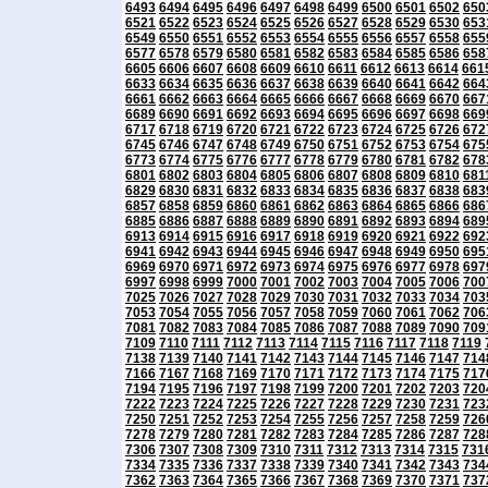
6493
6494
6495
6496
6497
6498
6499
6500
6501
6502
650
6521
6522
6523
6524
6525
6526
6527
6528
6529
6530
653
6549
6550
6551
6552
6553
6554
6555
6556
6557
6558
655
6577
6578
6579
6580
6581
6582
6583
6584
6585
6586
658
6605
6606
6607
6608
6609
6610
6611
6612
6613
6614
661
6633
6634
6635
6636
6637
6638
6639
6640
6641
6642
664
6661
6662
6663
6664
6665
6666
6667
6668
6669
6670
667
6689
6690
6691
6692
6693
6694
6695
6696
6697
6698
669
6717
6718
6719
6720
6721
6722
6723
6724
6725
6726
672
6745
6746
6747
6748
6749
6750
6751
6752
6753
6754
675
6773
6774
6775
6776
6777
6778
6779
6780
6781
6782
678
6801
6802
6803
6804
6805
6806
6807
6808
6809
6810
681
6829
6830
6831
6832
6833
6834
6835
6836
6837
6838
683
6857
6858
6859
6860
6861
6862
6863
6864
6865
6866
686
6885
6886
6887
6888
6889
6890
6891
6892
6893
6894
689
6913
6914
6915
6916
6917
6918
6919
6920
6921
6922
692
6941
6942
6943
6944
6945
6946
6947
6948
6949
6950
695
6969
6970
6971
6972
6973
6974
6975
6976
6977
6978
697
6997
6998
6999
7000
7001
7002
7003
7004
7005
7006
700
7025
7026
7027
7028
7029
7030
7031
7032
7033
7034
703
7053
7054
7055
7056
7057
7058
7059
7060
7061
7062
706
7081
7082
7083
7084
7085
7086
7087
7088
7089
7090
709
7109
7110
7111
7112
7113
7114
7115
7116
7117
7118
7119
7138
7139
7140
7141
7142
7143
7144
7145
7146
7147
714
7166
7167
7168
7169
7170
7171
7172
7173
7174
7175
717
7194
7195
7196
7197
7198
7199
7200
7201
7202
7203
720
7222
7223
7224
7225
7226
7227
7228
7229
7230
7231
723
7250
7251
7252
7253
7254
7255
7256
7257
7258
7259
726
7278
7279
7280
7281
7282
7283
7284
7285
7286
7287
728
7306
7307
7308
7309
7310
7311
7312
7313
7314
7315
731
7334
7335
7336
7337
7338
7339
7340
7341
7342
7343
734
7362
7363
7364
7365
7366
7367
7368
7369
7370
7371
737