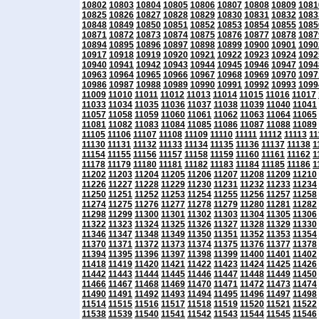
10802
10803
10804
10805
10806
10807
10808
10809
1081
10825
10826
10827
10828
10829
10830
10831
10832
1083
10848
10849
10850
10851
10852
10853
10854
10855
1085
10871
10872
10873
10874
10875
10876
10877
10878
1087
10894
10895
10896
10897
10898
10899
10900
10901
1090
10917
10918
10919
10920
10921
10922
10923
10924
1092
10940
10941
10942
10943
10944
10945
10946
10947
1094
10963
10964
10965
10966
10967
10968
10969
10970
1097
10986
10987
10988
10989
10990
10991
10992
10993
1099
11009
11010
11011
11012
11013
11014
11015
11016
11017
11033
11034
11035
11036
11037
11038
11039
11040
11041
11057
11058
11059
11060
11061
11062
11063
11064
11065
11081
11082
11083
11084
11085
11086
11087
11088
11089
11105
11106
11107
11108
11109
11110
11111
11112
11113
11
11130
11131
11132
11133
11134
11135
11136
11137
11138
1
11154
11155
11156
11157
11158
11159
11160
11161
11162
1
11178
11179
11180
11181
11182
11183
11184
11185
11186
1
11202
11203
11204
11205
11206
11207
11208
11209
11210
11226
11227
11228
11229
11230
11231
11232
11233
11234
11250
11251
11252
11253
11254
11255
11256
11257
11258
11274
11275
11276
11277
11278
11279
11280
11281
11282
11298
11299
11300
11301
11302
11303
11304
11305
11306
11322
11323
11324
11325
11326
11327
11328
11329
11330
11346
11347
11348
11349
11350
11351
11352
11353
11354
11370
11371
11372
11373
11374
11375
11376
11377
11378
11394
11395
11396
11397
11398
11399
11400
11401
11402
11418
11419
11420
11421
11422
11423
11424
11425
11426
11442
11443
11444
11445
11446
11447
11448
11449
11450
11466
11467
11468
11469
11470
11471
11472
11473
11474
11490
11491
11492
11493
11494
11495
11496
11497
11498
11514
11515
11516
11517
11518
11519
11520
11521
11522
11538
11539
11540
11541
11542
11543
11544
11545
11546