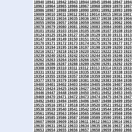
18940
18941
18942
18943
18944
18945
18946
18947
1894
18963
18964
18965
18966
18967
18968
18969
18970
1897
18986
18987
18988
18989
18990
18991
18992
18993
1899
19009
19010
19011
19012
19013
19014
19015
19016
1901
19032
19033
19034
19035
19036
19037
19038
19039
1904
19055
19056
19057
19058
19059
19060
19061
19062
1906
19078
19079
19080
19081
19082
19083
19084
19085
1908
19101
19102
19103
19104
19105
19106
19107
19108
1910
19124
19125
19126
19127
19128
19129
19130
19131
1913
19147
19148
19149
19150
19151
19152
19153
19154
1915
19170
19171
19172
19173
19174
19175
19176
19177
1917
19193
19194
19195
19196
19197
19198
19199
19200
1920
19216
19217
19218
19219
19220
19221
19222
19223
1922
19239
19240
19241
19242
19243
19244
19245
19246
1924
19262
19263
19264
19265
19266
19267
19268
19269
1927
19285
19286
19287
19288
19289
19290
19291
19292
1929
19308
19309
19310
19311
19312
19313
19314
19315
1931
19331
19332
19333
19334
19335
19336
19337
19338
1933
19354
19355
19356
19357
19358
19359
19360
19361
1936
19377
19378
19379
19380
19381
19382
19383
19384
1938
19400
19401
19402
19403
19404
19405
19406
19407
1940
19423
19424
19425
19426
19427
19428
19429
19430
1943
19446
19447
19448
19449
19450
19451
19452
19453
1945
19469
19470
19471
19472
19473
19474
19475
19476
1947
19492
19493
19494
19495
19496
19497
19498
19499
1950
19515
19516
19517
19518
19519
19520
19521
19522
1952
19538
19539
19540
19541
19542
19543
19544
19545
1954
19561
19562
19563
19564
19565
19566
19567
19568
1956
19584
19585
19586
19587
19588
19589
19590
19591
1959
19607
19608
19609
19610
19611
19612
19613
19614
1961
19630
19631
19632
19633
19634
19635
19636
19637
1963
19653
19654
19655
19656
19657
19658
19659
19660
1966