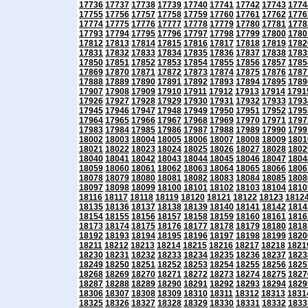
17736
17737
17738
17739
17740
17741
17742
17743
1774
17755
17756
17757
17758
17759
17760
17761
17762
1776
17774
17775
17776
17777
17778
17779
17780
17781
1778
17793
17794
17795
17796
17797
17798
17799
17800
1780
17812
17813
17814
17815
17816
17817
17818
17819
1782
17831
17832
17833
17834
17835
17836
17837
17838
1783
17850
17851
17852
17853
17854
17855
17856
17857
1785
17869
17870
17871
17872
17873
17874
17875
17876
1787
17888
17889
17890
17891
17892
17893
17894
17895
1789
17907
17908
17909
17910
17911
17912
17913
17914
1791
17926
17927
17928
17929
17930
17931
17932
17933
1793
17945
17946
17947
17948
17949
17950
17951
17952
1795
17964
17965
17966
17967
17968
17969
17970
17971
1797
17983
17984
17985
17986
17987
17988
17989
17990
1799
18002
18003
18004
18005
18006
18007
18008
18009
1801
18021
18022
18023
18024
18025
18026
18027
18028
1802
18040
18041
18042
18043
18044
18045
18046
18047
1804
18059
18060
18061
18062
18063
18064
18065
18066
1806
18078
18079
18080
18081
18082
18083
18084
18085
1808
18097
18098
18099
18100
18101
18102
18103
18104
1810
18116
18117
18118
18119
18120
18121
18122
18123
1812
18135
18136
18137
18138
18139
18140
18141
18142
1814
18154
18155
18156
18157
18158
18159
18160
18161
1816
18173
18174
18175
18176
18177
18178
18179
18180
1818
18192
18193
18194
18195
18196
18197
18198
18199
1820
18211
18212
18213
18214
18215
18216
18217
18218
1821
18230
18231
18232
18233
18234
18235
18236
18237
1823
18249
18250
18251
18252
18253
18254
18255
18256
1825
18268
18269
18270
18271
18272
18273
18274
18275
1827
18287
18288
18289
18290
18291
18292
18293
18294
1829
18306
18307
18308
18309
18310
18311
18312
18313
1831
18325
18326
18327
18328
18329
18330
18331
18332
1833