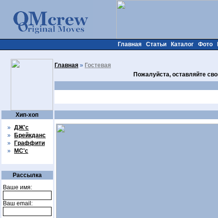
Главная
Статьи
Каталог
Фото
Главная
»
Гостевая
Пожалуйста, оставляйте сво
Хип-хоп
»
ДЖ'с
»
Брейкданс
»
Граффити
»
МС'с
Рассылка
Ваше имя:
Ваш email: