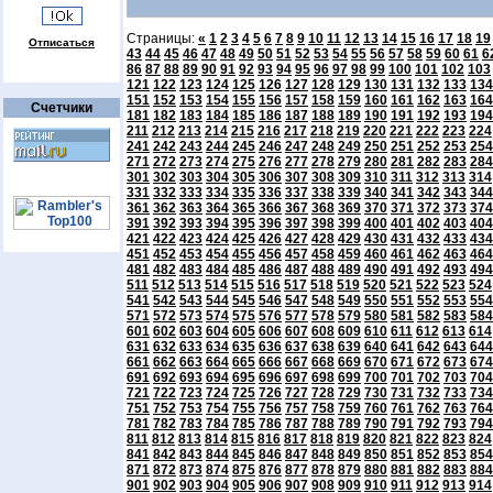
Страницы:
«
1
2
3
4
5
6
7
8
9
10
11
12
13
14
15
16
17
18
19
Отписаться
43
44
45
46
47
48
49
50
51
52
53
54
55
56
57
58
59
60
61
6
86
87
88
89
90
91
92
93
94
95
96
97
98
99
100
101
102
103
121
122
123
124
125
126
127
128
129
130
131
132
133
134
151
152
153
154
155
156
157
158
159
160
161
162
163
164
Счетчики
181
182
183
184
185
186
187
188
189
190
191
192
193
194
211
212
213
214
215
216
217
218
219
220
221
222
223
224
241
242
243
244
245
246
247
248
249
250
251
252
253
254
271
272
273
274
275
276
277
278
279
280
281
282
283
284
301
302
303
304
305
306
307
308
309
310
311
312
313
314
331
332
333
334
335
336
337
338
339
340
341
342
343
344
361
362
363
364
365
366
367
368
369
370
371
372
373
374
391
392
393
394
395
396
397
398
399
400
401
402
403
404
421
422
423
424
425
426
427
428
429
430
431
432
433
434
451
452
453
454
455
456
457
458
459
460
461
462
463
464
481
482
483
484
485
486
487
488
489
490
491
492
493
494
511
512
513
514
515
516
517
518
519
520
521
522
523
524
541
542
543
544
545
546
547
548
549
550
551
552
553
554
571
572
573
574
575
576
577
578
579
580
581
582
583
584
601
602
603
604
605
606
607
608
609
610
611
612
613
614
631
632
633
634
635
636
637
638
639
640
641
642
643
644
661
662
663
664
665
666
667
668
669
670
671
672
673
674
691
692
693
694
695
696
697
698
699
700
701
702
703
704
721
722
723
724
725
726
727
728
729
730
731
732
733
734
751
752
753
754
755
756
757
758
759
760
761
762
763
764
781
782
783
784
785
786
787
788
789
790
791
792
793
794
811
812
813
814
815
816
817
818
819
820
821
822
823
824
841
842
843
844
845
846
847
848
849
850
851
852
853
854
871
872
873
874
875
876
877
878
879
880
881
882
883
884
901
902
903
904
905
906
907
908
909
910
911
912
913
914