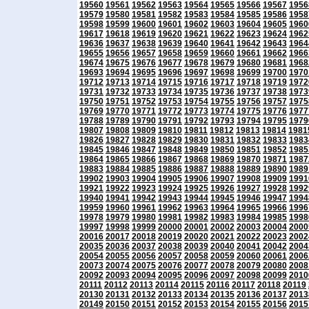
19560
19561
19562
19563
19564
19565
19566
19567
1956
19579
19580
19581
19582
19583
19584
19585
19586
1958
19598
19599
19600
19601
19602
19603
19604
19605
1960
19617
19618
19619
19620
19621
19622
19623
19624
1962
19636
19637
19638
19639
19640
19641
19642
19643
1964
19655
19656
19657
19658
19659
19660
19661
19662
1966
19674
19675
19676
19677
19678
19679
19680
19681
1968
19693
19694
19695
19696
19697
19698
19699
19700
1970
19712
19713
19714
19715
19716
19717
19718
19719
1972
19731
19732
19733
19734
19735
19736
19737
19738
1973
19750
19751
19752
19753
19754
19755
19756
19757
1975
19769
19770
19771
19772
19773
19774
19775
19776
1977
19788
19789
19790
19791
19792
19793
19794
19795
1979
19807
19808
19809
19810
19811
19812
19813
19814
1981
19826
19827
19828
19829
19830
19831
19832
19833
1983
19845
19846
19847
19848
19849
19850
19851
19852
1985
19864
19865
19866
19867
19868
19869
19870
19871
1987
19883
19884
19885
19886
19887
19888
19889
19890
1989
19902
19903
19904
19905
19906
19907
19908
19909
1991
19921
19922
19923
19924
19925
19926
19927
19928
1992
19940
19941
19942
19943
19944
19945
19946
19947
1994
19959
19960
19961
19962
19963
19964
19965
19966
1996
19978
19979
19980
19981
19982
19983
19984
19985
1998
19997
19998
19999
20000
20001
20002
20003
20004
2000
20016
20017
20018
20019
20020
20021
20022
20023
2002
20035
20036
20037
20038
20039
20040
20041
20042
2004
20054
20055
20056
20057
20058
20059
20060
20061
2006
20073
20074
20075
20076
20077
20078
20079
20080
2008
20092
20093
20094
20095
20096
20097
20098
20099
2010
20111
20112
20113
20114
20115
20116
20117
20118
20119
20130
20131
20132
20133
20134
20135
20136
20137
2013
20149
20150
20151
20152
20153
20154
20155
20156
2015