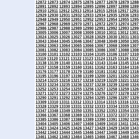
12872
12873
12874
12875
12876
12877
12878
12879
1288
12891
12892
12893
12894
12895
12896
12897
12898
1289
12910
12911
12912
12913
12914
12915
12916
12917
1291
12929
12930
12931
12932
12933
12934
12935
12936
1293
12948
12949
12950
12951
12952
12953
12954
12955
1295
12967
12968
12969
12970
12971
12972
12973
12974
1297
12986
12987
12988
12989
12990
12991
12992
12993
1299
13005
13006
13007
13008
13009
13010
13011
13012
1301
13024
13025
13026
13027
13028
13029
13030
13031
1303
13043
13044
13045
13046
13047
13048
13049
13050
1305
13062
13063
13064
13065
13066
13067
13068
13069
1307
13081
13082
13083
13084
13085
13086
13087
13088
1308
13100
13101
13102
13103
13104
13105
13106
13107
1310
13119
13120
13121
13122
13123
13124
13125
13126
1312
13138
13139
13140
13141
13142
13143
13144
13145
1314
13157
13158
13159
13160
13161
13162
13163
13164
1316
13176
13177
13178
13179
13180
13181
13182
13183
1318
13195
13196
13197
13198
13199
13200
13201
13202
1320
13214
13215
13216
13217
13218
13219
13220
13221
1322
13233
13234
13235
13236
13237
13238
13239
13240
1324
13252
13253
13254
13255
13256
13257
13258
13259
1326
13271
13272
13273
13274
13275
13276
13277
13278
1327
13290
13291
13292
13293
13294
13295
13296
13297
1329
13309
13310
13311
13312
13313
13314
13315
13316
1331
13328
13329
13330
13331
13332
13333
13334
13335
1333
13347
13348
13349
13350
13351
13352
13353
13354
1335
13366
13367
13368
13369
13370
13371
13372
13373
1337
13385
13386
13387
13388
13389
13390
13391
13392
1339
13404
13405
13406
13407
13408
13409
13410
13411
1341
13423
13424
13425
13426
13427
13428
13429
13430
1343
13442
13443
13444
13445
13446
13447
13448
13449
1345
13461
13462
13463
13464
13465
13466
13467
13468
1346