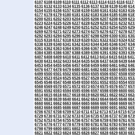
6107
6108
6109
6110
6111
6112
6113
6114
6115
6116
6117
6131
6132
6133
6134
6135
6136
6137
6138
6139
6140
614
6154
6155
6156
6157
6158
6159
6160
6161
6162
6163
616
6177
6178
6179
6180
6181
6182
6183
6184
6185
6186
618
6200
6201
6202
6203
6204
6205
6206
6207
6208
6209
621
6223
6224
6225
6226
6227
6228
6229
6230
6231
6232
623
6246
6247
6248
6249
6250
6251
6252
6253
6254
6255
625
6269
6270
6271
6272
6273
6274
6275
6276
6277
6278
627
6292
6293
6294
6295
6296
6297
6298
6299
6300
6301
630
6315
6316
6317
6318
6319
6320
6321
6322
6323
6324
632
6338
6339
6340
6341
6342
6343
6344
6345
6346
6347
634
6361
6362
6363
6364
6365
6366
6367
6368
6369
6370
637
6384
6385
6386
6387
6388
6389
6390
6391
6392
6393
639
6407
6408
6409
6410
6411
6412
6413
6414
6415
6416
641
6430
6431
6432
6433
6434
6435
6436
6437
6438
6439
644
6453
6454
6455
6456
6457
6458
6459
6460
6461
6462
646
6476
6477
6478
6479
6480
6481
6482
6483
6484
6485
648
6499
6500
6501
6502
6503
6504
6505
6506
6507
6508
650
6522
6523
6524
6525
6526
6527
6528
6529
6530
6531
653
6545
6546
6547
6548
6549
6550
6551
6552
6553
6554
655
6568
6569
6570
6571
6572
6573
6574
6575
6576
6577
657
6591
6592
6593
6594
6595
6596
6597
6598
6599
6600
660
6614
6615
6616
6617
6618
6619
6620
6621
6622
6623
662
6637
6638
6639
6640
6641
6642
6643
6644
6645
6646
664
6660
6661
6662
6663
6664
6665
6666
6667
6668
6669
667
6683
6684
6685
6686
6687
6688
6689
6690
6691
6692
669
6706
6707
6708
6709
6710
6711
6712
6713
6714
6715
671
6729
6730
6731
6732
6733
6734
6735
6736
6737
6738
673
6752
6753
6754
6755
6756
6757
6758
6759
6760
6761
676
6775
6776
6777
6778
6779
6780
6781
6782
6783
6784
678
6798
6799
6800
6801
6802
6803
6804
6805
6806
6807
680
6821
6822
6823
6824
6825
6826
6827
6828
6829
6830
683