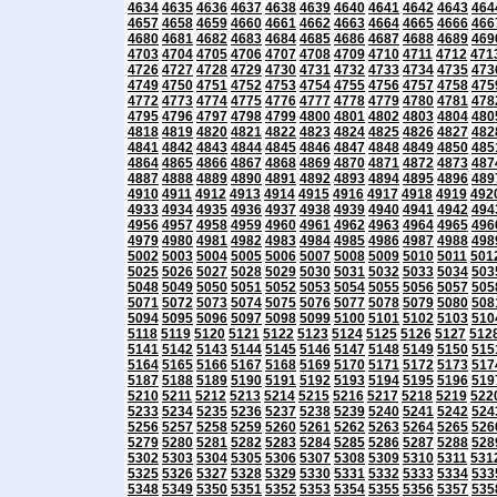
4634
4635
4636
4637
4638
4639
4640
4641
4642
4643
464
4657
4658
4659
4660
4661
4662
4663
4664
4665
4666
466
4680
4681
4682
4683
4684
4685
4686
4687
4688
4689
469
4703
4704
4705
4706
4707
4708
4709
4710
4711
4712
471
4726
4727
4728
4729
4730
4731
4732
4733
4734
4735
473
4749
4750
4751
4752
4753
4754
4755
4756
4757
4758
475
4772
4773
4774
4775
4776
4777
4778
4779
4780
4781
478
4795
4796
4797
4798
4799
4800
4801
4802
4803
4804
480
4818
4819
4820
4821
4822
4823
4824
4825
4826
4827
482
4841
4842
4843
4844
4845
4846
4847
4848
4849
4850
485
4864
4865
4866
4867
4868
4869
4870
4871
4872
4873
487
4887
4888
4889
4890
4891
4892
4893
4894
4895
4896
489
4910
4911
4912
4913
4914
4915
4916
4917
4918
4919
492
4933
4934
4935
4936
4937
4938
4939
4940
4941
4942
494
4956
4957
4958
4959
4960
4961
4962
4963
4964
4965
496
4979
4980
4981
4982
4983
4984
4985
4986
4987
4988
498
5002
5003
5004
5005
5006
5007
5008
5009
5010
5011
501
5025
5026
5027
5028
5029
5030
5031
5032
5033
5034
503
5048
5049
5050
5051
5052
5053
5054
5055
5056
5057
505
5071
5072
5073
5074
5075
5076
5077
5078
5079
5080
508
5094
5095
5096
5097
5098
5099
5100
5101
5102
5103
510
5118
5119
5120
5121
5122
5123
5124
5125
5126
5127
512
5141
5142
5143
5144
5145
5146
5147
5148
5149
5150
515
5164
5165
5166
5167
5168
5169
5170
5171
5172
5173
517
5187
5188
5189
5190
5191
5192
5193
5194
5195
5196
519
5210
5211
5212
5213
5214
5215
5216
5217
5218
5219
522
5233
5234
5235
5236
5237
5238
5239
5240
5241
5242
524
5256
5257
5258
5259
5260
5261
5262
5263
5264
5265
526
5279
5280
5281
5282
5283
5284
5285
5286
5287
5288
528
5302
5303
5304
5305
5306
5307
5308
5309
5310
5311
531
5325
5326
5327
5328
5329
5330
5331
5332
5333
5334
533
5348
5349
5350
5351
5352
5353
5354
5355
5356
5357
535