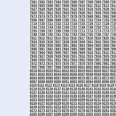
7581
7582
7583
7584
7585
7586
7587
7588
7589
7590
759
7604
7605
7606
7607
7608
7609
7610
7611
7612
7613
761
7627
7628
7629
7630
7631
7632
7633
7634
7635
7636
763
7650
7651
7652
7653
7654
7655
7656
7657
7658
7659
766
7673
7674
7675
7676
7677
7678
7679
7680
7681
7682
768
7696
7697
7698
7699
7700
7701
7702
7703
7704
7705
770
7719
7720
7721
7722
7723
7724
7725
7726
7727
7728
772
7742
7743
7744
7745
7746
7747
7748
7749
7750
7751
775
7765
7766
7767
7768
7769
7770
7771
7772
7773
7774
777
7788
7789
7790
7791
7792
7793
7794
7795
7796
7797
779
7811
7812
7813
7814
7815
7816
7817
7818
7819
7820
782
7834
7835
7836
7837
7838
7839
7840
7841
7842
7843
784
7857
7858
7859
7860
7861
7862
7863
7864
7865
7866
786
7880
7881
7882
7883
7884
7885
7886
7887
7888
7889
789
7903
7904
7905
7906
7907
7908
7909
7910
7911
7912
791
7926
7927
7928
7929
7930
7931
7932
7933
7934
7935
793
7949
7950
7951
7952
7953
7954
7955
7956
7957
7958
795
7972
7973
7974
7975
7976
7977
7978
7979
7980
7981
798
7995
7996
7997
7998
7999
8000
8001
8002
8003
8004
800
8018
8019
8020
8021
8022
8023
8024
8025
8026
8027
802
8041
8042
8043
8044
8045
8046
8047
8048
8049
8050
805
8064
8065
8066
8067
8068
8069
8070
8071
8072
8073
807
8087
8088
8089
8090
8091
8092
8093
8094
8095
8096
809
8110
8111
8112
8113
8114
8115
8116
8117
8118
8119
8120
8134
8135
8136
8137
8138
8139
8140
8141
8142
8143
814
8157
8158
8159
8160
8161
8162
8163
8164
8165
8166
816
8180
8181
8182
8183
8184
8185
8186
8187
8188
8189
819
8203
8204
8205
8206
8207
8208
8209
8210
8211
8212
821
8226
8227
8228
8229
8230
8231
8232
8233
8234
8235
823
8249
8250
8251
8252
8253
8254
8255
8256
8257
8258
825
8272
8273
8274
8275
8276
8277
8278
8279
8280
8281
828
8295
8296
8297
8298
8299
8300
8301
8302
8303
8304
830