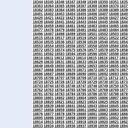
18344
18345
18346
18347
18348
18349
18350
18351
1835
18363
18364
18365
18366
18367
18368
18369
18370
1837
18382
18383
18384
18385
18386
18387
18388
18389
1839
18401
18402
18403
18404
18405
18406
18407
18408
1840
18420
18421
18422
18423
18424
18425
18426
18427
1842
18439
18440
18441
18442
18443
18444
18445
18446
1844
18458
18459
18460
18461
18462
18463
18464
18465
1846
18477
18478
18479
18480
18481
18482
18483
18484
1848
18496
18497
18498
18499
18500
18501
18502
18503
1850
18515
18516
18517
18518
18519
18520
18521
18522
1852
18534
18535
18536
18537
18538
18539
18540
18541
1854
18553
18554
18555
18556
18557
18558
18559
18560
1856
18572
18573
18574
18575
18576
18577
18578
18579
1858
18591
18592
18593
18594
18595
18596
18597
18598
1859
18610
18611
18612
18613
18614
18615
18616
18617
1861
18629
18630
18631
18632
18633
18634
18635
18636
1863
18648
18649
18650
18651
18652
18653
18654
18655
1865
18667
18668
18669
18670
18671
18672
18673
18674
1867
18686
18687
18688
18689
18690
18691
18692
18693
1869
18705
18706
18707
18708
18709
18710
18711
18712
1871
18724
18725
18726
18727
18728
18729
18730
18731
1873
18743
18744
18745
18746
18747
18748
18749
18750
1875
18762
18763
18764
18765
18766
18767
18768
18769
1877
18781
18782
18783
18784
18785
18786
18787
18788
1878
18800
18801
18802
18803
18804
18805
18806
18807
1880
18819
18820
18821
18822
18823
18824
18825
18826
1882
18838
18839
18840
18841
18842
18843
18844
18845
1884
18857
18858
18859
18860
18861
18862
18863
18864
1886
18876
18877
18878
18879
18880
18881
18882
18883
1888
18895
18896
18897
18898
18899
18900
18901
18902
1890
18914
18915
18916
18917
18918
18919
18920
18921
1892
18933
18934
18935
18936
18937
18938
18939
18940
1894