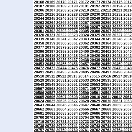
20168
20169
20170
20171
20172
20173
20174
20175
2017
20187
20188
20189
20190
20191
20192
20193
20194
2019
20206
20207
20208
20209
20210
20211
20212
20213
2021
20225
20226
20227
20228
20229
20230
20231
20232
2023
20244
20245
20246
20247
20248
20249
20250
20251
2025
20263
20264
20265
20266
20267
20268
20269
20270
2027
20282
20283
20284
20285
20286
20287
20288
20289
2029
20301
20302
20303
20304
20305
20306
20307
20308
2030
20320
20321
20322
20323
20324
20325
20326
20327
2032
20339
20340
20341
20342
20343
20344
20345
20346
2034
20358
20359
20360
20361
20362
20363
20364
20365
2036
20377
20378
20379
20380
20381
20382
20383
20384
2038
20396
20397
20398
20399
20400
20401
20402
20403
2040
20415
20416
20417
20418
20419
20420
20421
20422
2042
20434
20435
20436
20437
20438
20439
20440
20441
2044
20453
20454
20455
20456
20457
20458
20459
20460
2046
20472
20473
20474
20475
20476
20477
20478
20479
2048
20491
20492
20493
20494
20495
20496
20497
20498
2049
20510
20511
20512
20513
20514
20515
20516
20517
2051
20529
20530
20531
20532
20533
20534
20535
20536
2053
20548
20549
20550
20551
20552
20553
20554
20555
2055
20567
20568
20569
20570
20571
20572
20573
20574
2057
20586
20587
20588
20589
20590
20591
20592
20593
2059
20605
20606
20607
20608
20609
20610
20611
20612
2061
20624
20625
20626
20627
20628
20629
20630
20631
2063
20643
20644
20645
20646
20647
20648
20649
20650
2065
20662
20663
20664
20665
20666
20667
20668
20669
2067
20681
20682
20683
20684
20685
20686
20687
20688
2068
20700
20701
20702
20703
20704
20705
20706
20707
2070
20719
20720
20721
20722
20723
20724
20725
20726
2072
20738
20739
20740
20741
20742
20743
20744
20745
2074
20757
20758
20759
20760
20761
20762
20763
20764
2076