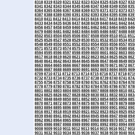
8318
8319
8320
8321
8322
8323
8324
8325
8326
8327
832
8341
8342
8343
8344
8345
8346
8347
8348
8349
8350
835
8364
8365
8366
8367
8368
8369
8370
8371
8372
8373
837
8387
8388
8389
8390
8391
8392
8393
8394
8395
8396
839
8410
8411
8412
8413
8414
8415
8416
8417
8418
8419
842
8433
8434
8435
8436
8437
8438
8439
8440
8441
8442
844
8456
8457
8458
8459
8460
8461
8462
8463
8464
8465
846
8479
8480
8481
8482
8483
8484
8485
8486
8487
8488
848
8502
8503
8504
8505
8506
8507
8508
8509
8510
8511
851
8525
8526
8527
8528
8529
8530
8531
8532
8533
8534
853
8548
8549
8550
8551
8552
8553
8554
8555
8556
8557
855
8571
8572
8573
8574
8575
8576
8577
8578
8579
8580
858
8594
8595
8596
8597
8598
8599
8600
8601
8602
8603
860
8617
8618
8619
8620
8621
8622
8623
8624
8625
8626
862
8640
8641
8642
8643
8644
8645
8646
8647
8648
8649
865
8663
8664
8665
8666
8667
8668
8669
8670
8671
8672
867
8686
8687
8688
8689
8690
8691
8692
8693
8694
8695
869
8709
8710
8711
8712
8713
8714
8715
8716
8717
8718
871
8732
8733
8734
8735
8736
8737
8738
8739
8740
8741
874
8755
8756
8757
8758
8759
8760
8761
8762
8763
8764
876
8778
8779
8780
8781
8782
8783
8784
8785
8786
8787
878
8801
8802
8803
8804
8805
8806
8807
8808
8809
8810
881
8824
8825
8826
8827
8828
8829
8830
8831
8832
8833
883
8847
8848
8849
8850
8851
8852
8853
8854
8855
8856
885
8870
8871
8872
8873
8874
8875
8876
8877
8878
8879
888
8893
8894
8895
8896
8897
8898
8899
8900
8901
8902
890
8916
8917
8918
8919
8920
8921
8922
8923
8924
8925
892
8939
8940
8941
8942
8943
8944
8945
8946
8947
8948
894
8962
8963
8964
8965
8966
8967
8968
8969
8970
8971
897
8985
8986
8987
8988
8989
8990
8991
8992
8993
8994
899
9008
9009
9010
9011
9012
9013
9014
9015
9016
9017
901
9031
9032
9033
9034
9035
9036
9037
9038
9039
9040
904