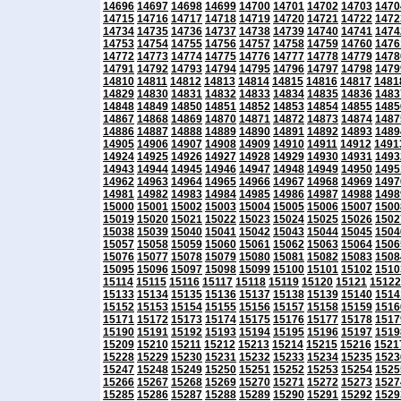
14696
14697
14698
14699
14700
14701
14702
14703
1470
14715
14716
14717
14718
14719
14720
14721
14722
1472
14734
14735
14736
14737
14738
14739
14740
14741
1474
14753
14754
14755
14756
14757
14758
14759
14760
1476
14772
14773
14774
14775
14776
14777
14778
14779
1478
14791
14792
14793
14794
14795
14796
14797
14798
1479
14810
14811
14812
14813
14814
14815
14816
14817
1481
14829
14830
14831
14832
14833
14834
14835
14836
1483
14848
14849
14850
14851
14852
14853
14854
14855
1485
14867
14868
14869
14870
14871
14872
14873
14874
1487
14886
14887
14888
14889
14890
14891
14892
14893
1489
14905
14906
14907
14908
14909
14910
14911
14912
1491
14924
14925
14926
14927
14928
14929
14930
14931
1493
14943
14944
14945
14946
14947
14948
14949
14950
1495
14962
14963
14964
14965
14966
14967
14968
14969
1497
14981
14982
14983
14984
14985
14986
14987
14988
1498
15000
15001
15002
15003
15004
15005
15006
15007
1500
15019
15020
15021
15022
15023
15024
15025
15026
1502
15038
15039
15040
15041
15042
15043
15044
15045
1504
15057
15058
15059
15060
15061
15062
15063
15064
1506
15076
15077
15078
15079
15080
15081
15082
15083
1508
15095
15096
15097
15098
15099
15100
15101
15102
1510
15114
15115
15116
15117
15118
15119
15120
15121
15122
15133
15134
15135
15136
15137
15138
15139
15140
1514
15152
15153
15154
15155
15156
15157
15158
15159
1516
15171
15172
15173
15174
15175
15176
15177
15178
1517
15190
15191
15192
15193
15194
15195
15196
15197
1519
15209
15210
15211
15212
15213
15214
15215
15216
1521
15228
15229
15230
15231
15232
15233
15234
15235
1523
15247
15248
15249
15250
15251
15252
15253
15254
1525
15266
15267
15268
15269
15270
15271
15272
15273
1527
15285
15286
15287
15288
15289
15290
15291
15292
1529