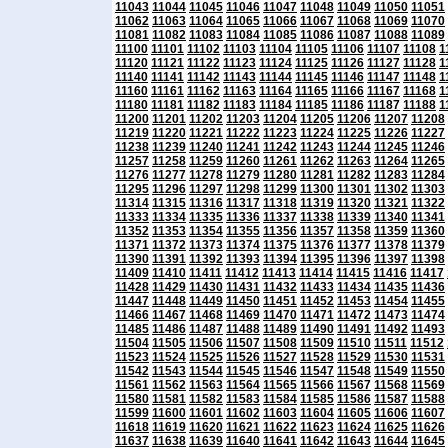
11043
11044
11045
11046
11047
11048
11049
11050
11051
11062
11063
11064
11065
11066
11067
11068
11069
11070
11081
11082
11083
11084
11085
11086
11087
11088
11089
11100
11101
11102
11103
11104
11105
11106
11107
11108
1
11120
11121
11122
11123
11124
11125
11126
11127
11128
1
11140
11141
11142
11143
11144
11145
11146
11147
11148
1
11160
11161
11162
11163
11164
11165
11166
11167
11168
1
11180
11181
11182
11183
11184
11185
11186
11187
11188
1
11200
11201
11202
11203
11204
11205
11206
11207
11208
11219
11220
11221
11222
11223
11224
11225
11226
11227
11238
11239
11240
11241
11242
11243
11244
11245
11246
11257
11258
11259
11260
11261
11262
11263
11264
11265
11276
11277
11278
11279
11280
11281
11282
11283
11284
11295
11296
11297
11298
11299
11300
11301
11302
11303
11314
11315
11316
11317
11318
11319
11320
11321
11322
11333
11334
11335
11336
11337
11338
11339
11340
11341
11352
11353
11354
11355
11356
11357
11358
11359
11360
11371
11372
11373
11374
11375
11376
11377
11378
11379
11390
11391
11392
11393
11394
11395
11396
11397
11398
11409
11410
11411
11412
11413
11414
11415
11416
11417
11428
11429
11430
11431
11432
11433
11434
11435
11436
11447
11448
11449
11450
11451
11452
11453
11454
11455
11466
11467
11468
11469
11470
11471
11472
11473
11474
11485
11486
11487
11488
11489
11490
11491
11492
11493
11504
11505
11506
11507
11508
11509
11510
11511
11512
11523
11524
11525
11526
11527
11528
11529
11530
11531
11542
11543
11544
11545
11546
11547
11548
11549
11550
11561
11562
11563
11564
11565
11566
11567
11568
11569
11580
11581
11582
11583
11584
11585
11586
11587
11588
11599
11600
11601
11602
11603
11604
11605
11606
11607
11618
11619
11620
11621
11622
11623
11624
11625
11626
11637
11638
11639
11640
11641
11642
11643
11644
11645