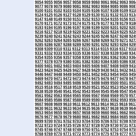
9054
9055
9056
9057
9058
9059
9060
9061
9062
9063
906
9077
9078
9079
9080
9081
9082
9083
9084
9085
9086
908
9100
9101
9102
9103
9104
9105
9106
9107
9108
9109
911
9124
9125
9126
9127
9128
9129
9130
9131
9132
9133
913
9147
9148
9149
9150
9151
9152
9153
9154
9155
9156
915
9170
9171
9172
9173
9174
9175
9176
9177
9178
9179
918
9193
9194
9195
9196
9197
9198
9199
9200
9201
9202
920
9216
9217
9218
9219
9220
9221
9222
9223
9224
9225
922
9239
9240
9241
9242
9243
9244
9245
9246
9247
9248
924
9262
9263
9264
9265
9266
9267
9268
9269
9270
9271
927
9285
9286
9287
9288
9289
9290
9291
9292
9293
9294
929
9308
9309
9310
9311
9312
9313
9314
9315
9316
9317
931
9331
9332
9333
9334
9335
9336
9337
9338
9339
9340
934
9354
9355
9356
9357
9358
9359
9360
9361
9362
9363
936
9377
9378
9379
9380
9381
9382
9383
9384
9385
9386
938
9400
9401
9402
9403
9404
9405
9406
9407
9408
9409
941
9423
9424
9425
9426
9427
9428
9429
9430
9431
9432
943
9446
9447
9448
9449
9450
9451
9452
9453
9454
9455
945
9469
9470
9471
9472
9473
9474
9475
9476
9477
9478
947
9492
9493
9494
9495
9496
9497
9498
9499
9500
9501
950
9515
9516
9517
9518
9519
9520
9521
9522
9523
9524
952
9538
9539
9540
9541
9542
9543
9544
9545
9546
9547
954
9561
9562
9563
9564
9565
9566
9567
9568
9569
9570
957
9584
9585
9586
9587
9588
9589
9590
9591
9592
9593
959
9607
9608
9609
9610
9611
9612
9613
9614
9615
9616
961
9630
9631
9632
9633
9634
9635
9636
9637
9638
9639
964
9653
9654
9655
9656
9657
9658
9659
9660
9661
9662
966
9676
9677
9678
9679
9680
9681
9682
9683
9684
9685
968
9699
9700
9701
9702
9703
9704
9705
9706
9707
9708
970
9722
9723
9724
9725
9726
9727
9728
9729
9730
9731
973
9745
9746
9747
9748
9749
9750
9751
9752
9753
9754
975
9768
9769
9770
9771
9772
9773
9774
9775
9776
9777
977