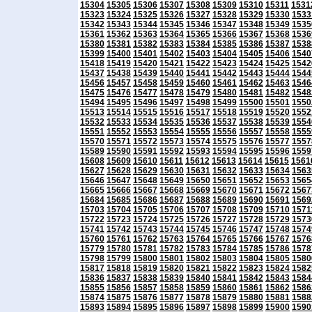
15304
15305
15306
15307
15308
15309
15310
15311
1531
15323
15324
15325
15326
15327
15328
15329
15330
1533
15342
15343
15344
15345
15346
15347
15348
15349
1535
15361
15362
15363
15364
15365
15366
15367
15368
1536
15380
15381
15382
15383
15384
15385
15386
15387
1538
15399
15400
15401
15402
15403
15404
15405
15406
1540
15418
15419
15420
15421
15422
15423
15424
15425
1542
15437
15438
15439
15440
15441
15442
15443
15444
1544
15456
15457
15458
15459
15460
15461
15462
15463
1546
15475
15476
15477
15478
15479
15480
15481
15482
1548
15494
15495
15496
15497
15498
15499
15500
15501
1550
15513
15514
15515
15516
15517
15518
15519
15520
1552
15532
15533
15534
15535
15536
15537
15538
15539
1554
15551
15552
15553
15554
15555
15556
15557
15558
1555
15570
15571
15572
15573
15574
15575
15576
15577
1557
15589
15590
15591
15592
15593
15594
15595
15596
1559
15608
15609
15610
15611
15612
15613
15614
15615
1561
15627
15628
15629
15630
15631
15632
15633
15634
1563
15646
15647
15648
15649
15650
15651
15652
15653
1565
15665
15666
15667
15668
15669
15670
15671
15672
1567
15684
15685
15686
15687
15688
15689
15690
15691
1569
15703
15704
15705
15706
15707
15708
15709
15710
1571
15722
15723
15724
15725
15726
15727
15728
15729
1573
15741
15742
15743
15744
15745
15746
15747
15748
1574
15760
15761
15762
15763
15764
15765
15766
15767
1576
15779
15780
15781
15782
15783
15784
15785
15786
1578
15798
15799
15800
15801
15802
15803
15804
15805
1580
15817
15818
15819
15820
15821
15822
15823
15824
1582
15836
15837
15838
15839
15840
15841
15842
15843
1584
15855
15856
15857
15858
15859
15860
15861
15862
1586
15874
15875
15876
15877
15878
15879
15880
15881
1588
15893
15894
15895
15896
15897
15898
15899
15900
1590