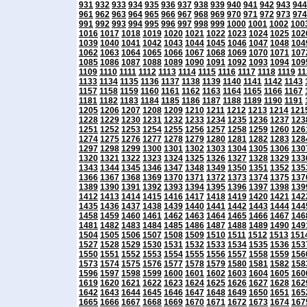
931
932
933
934
935
936
937
938
939
940
941
942
943
944
961
962
963
964
965
966
967
968
969
970
971
972
973
974
991
992
993
994
995
996
997
998
999
1000
1001
1002
100
1016
1017
1018
1019
1020
1021
1022
1023
1024
1025
102
1039
1040
1041
1042
1043
1044
1045
1046
1047
1048
104
1062
1063
1064
1065
1066
1067
1068
1069
1070
1071
107
1085
1086
1087
1088
1089
1090
1091
1092
1093
1094
109
1109
1110
1111
1112
1113
1114
1115
1116
1117
1118
1119
11
1133
1134
1135
1136
1137
1138
1139
1140
1141
1142
1143
1157
1158
1159
1160
1161
1162
1163
1164
1165
1166
1167
1181
1182
1183
1184
1185
1186
1187
1188
1189
1190
1191
1205
1206
1207
1208
1209
1210
1211
1212
1213
1214
121
1228
1229
1230
1231
1232
1233
1234
1235
1236
1237
123
1251
1252
1253
1254
1255
1256
1257
1258
1259
1260
126
1274
1275
1276
1277
1278
1279
1280
1281
1282
1283
128
1297
1298
1299
1300
1301
1302
1303
1304
1305
1306
130
1320
1321
1322
1323
1324
1325
1326
1327
1328
1329
133
1343
1344
1345
1346
1347
1348
1349
1350
1351
1352
135
1366
1367
1368
1369
1370
1371
1372
1373
1374
1375
137
1389
1390
1391
1392
1393
1394
1395
1396
1397
1398
139
1412
1413
1414
1415
1416
1417
1418
1419
1420
1421
142
1435
1436
1437
1438
1439
1440
1441
1442
1443
1444
144
1458
1459
1460
1461
1462
1463
1464
1465
1466
1467
146
1481
1482
1483
1484
1485
1486
1487
1488
1489
1490
149
1504
1505
1506
1507
1508
1509
1510
1511
1512
1513
151
1527
1528
1529
1530
1531
1532
1533
1534
1535
1536
153
1550
1551
1552
1553
1554
1555
1556
1557
1558
1559
156
1573
1574
1575
1576
1577
1578
1579
1580
1581
1582
158
1596
1597
1598
1599
1600
1601
1602
1603
1604
1605
160
1619
1620
1621
1622
1623
1624
1625
1626
1627
1628
162
1642
1643
1644
1645
1646
1647
1648
1649
1650
1651
165
1665
1666
1667
1668
1669
1670
1671
1672
1673
1674
167