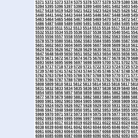
5371
5372
5373
5374
5375
5376
5377
5378
5379
5380
538
5394
5395
5396
5397
5398
5399
5400
5401
5402
5403
540
5417
5418
5419
5420
5421
5422
5423
5424
5425
5426
542
5440
5441
5442
5443
5444
5445
5446
5447
5448
5449
545
5463
5464
5465
5466
5467
5468
5469
5470
5471
5472
547
5486
5487
5488
5489
5490
5491
5492
5493
5494
5495
549
5509
5510
5511
5512
5513
5514
5515
5516
5517
5518
551
5532
5533
5534
5535
5536
5537
5538
5539
5540
5541
554
5555
5556
5557
5558
5559
5560
5561
5562
5563
5564
556
5578
5579
5580
5581
5582
5583
5584
5585
5586
5587
558
5601
5602
5603
5604
5605
5606
5607
5608
5609
5610
561
5624
5625
5626
5627
5628
5629
5630
5631
5632
5633
563
5647
5648
5649
5650
5651
5652
5653
5654
5655
5656
565
5670
5671
5672
5673
5674
5675
5676
5677
5678
5679
568
5693
5694
5695
5696
5697
5698
5699
5700
5701
5702
570
5716
5717
5718
5719
5720
5721
5722
5723
5724
5725
572
5739
5740
5741
5742
5743
5744
5745
5746
5747
5748
574
5762
5763
5764
5765
5766
5767
5768
5769
5770
5771
577
5785
5786
5787
5788
5789
5790
5791
5792
5793
5794
579
5808
5809
5810
5811
5812
5813
5814
5815
5816
5817
581
5831
5832
5833
5834
5835
5836
5837
5838
5839
5840
584
5854
5855
5856
5857
5858
5859
5860
5861
5862
5863
586
5877
5878
5879
5880
5881
5882
5883
5884
5885
5886
588
5900
5901
5902
5903
5904
5905
5906
5907
5908
5909
591
5923
5924
5925
5926
5927
5928
5929
5930
5931
5932
593
5946
5947
5948
5949
5950
5951
5952
5953
5954
5955
595
5969
5970
5971
5972
5973
5974
5975
5976
5977
5978
597
5992
5993
5994
5995
5996
5997
5998
5999
6000
6001
600
6015
6016
6017
6018
6019
6020
6021
6022
6023
6024
602
6038
6039
6040
6041
6042
6043
6044
6045
6046
6047
604
6061
6062
6063
6064
6065
6066
6067
6068
6069
6070
607
6084
6085
6086
6087
6088
6089
6090
6091
6092
6093
609