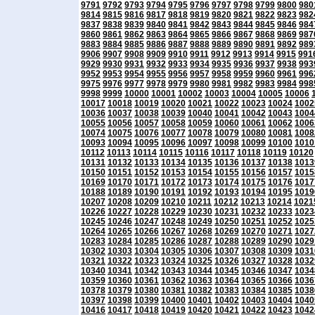
9791
9792
9793
9794
9795
9796
9797
9798
9799
9800
980
9814
9815
9816
9817
9818
9819
9820
9821
9822
9823
982
9837
9838
9839
9840
9841
9842
9843
9844
9845
9846
984
9860
9861
9862
9863
9864
9865
9866
9867
9868
9869
987
9883
9884
9885
9886
9887
9888
9889
9890
9891
9892
989
9906
9907
9908
9909
9910
9911
9912
9913
9914
9915
991
9929
9930
9931
9932
9933
9934
9935
9936
9937
9938
993
9952
9953
9954
9955
9956
9957
9958
9959
9960
9961
996
9975
9976
9977
9978
9979
9980
9981
9982
9983
9984
998
9998
9999
10000
10001
10002
10003
10004
10005
10006
10017
10018
10019
10020
10021
10022
10023
10024
1002
10036
10037
10038
10039
10040
10041
10042
10043
1004
10055
10056
10057
10058
10059
10060
10061
10062
1006
10074
10075
10076
10077
10078
10079
10080
10081
1008
10093
10094
10095
10096
10097
10098
10099
10100
1010
10112
10113
10114
10115
10116
10117
10118
10119
10120
10131
10132
10133
10134
10135
10136
10137
10138
1013
10150
10151
10152
10153
10154
10155
10156
10157
1015
10169
10170
10171
10172
10173
10174
10175
10176
1017
10188
10189
10190
10191
10192
10193
10194
10195
1019
10207
10208
10209
10210
10211
10212
10213
10214
1021
10226
10227
10228
10229
10230
10231
10232
10233
1023
10245
10246
10247
10248
10249
10250
10251
10252
1025
10264
10265
10266
10267
10268
10269
10270
10271
1027
10283
10284
10285
10286
10287
10288
10289
10290
1029
10302
10303
10304
10305
10306
10307
10308
10309
1031
10321
10322
10323
10324
10325
10326
10327
10328
1032
10340
10341
10342
10343
10344
10345
10346
10347
1034
10359
10360
10361
10362
10363
10364
10365
10366
1036
10378
10379
10380
10381
10382
10383
10384
10385
1038
10397
10398
10399
10400
10401
10402
10403
10404
1040
10416
10417
10418
10419
10420
10421
10422
10423
1042