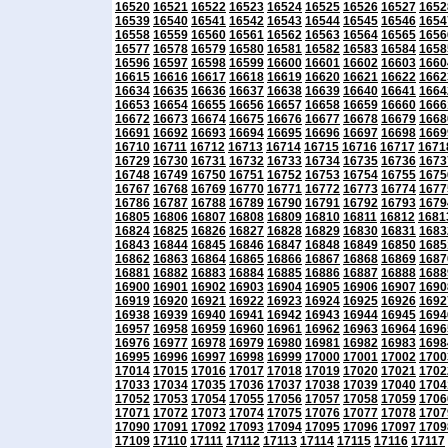
16520
16521
16522
16523
16524
16525
16526
16527
1652
16539
16540
16541
16542
16543
16544
16545
16546
1654
16558
16559
16560
16561
16562
16563
16564
16565
1656
16577
16578
16579
16580
16581
16582
16583
16584
1658
16596
16597
16598
16599
16600
16601
16602
16603
1660
16615
16616
16617
16618
16619
16620
16621
16622
1662
16634
16635
16636
16637
16638
16639
16640
16641
1664
16653
16654
16655
16656
16657
16658
16659
16660
1666
16672
16673
16674
16675
16676
16677
16678
16679
1668
16691
16692
16693
16694
16695
16696
16697
16698
1669
16710
16711
16712
16713
16714
16715
16716
16717
1671
16729
16730
16731
16732
16733
16734
16735
16736
1673
16748
16749
16750
16751
16752
16753
16754
16755
1675
16767
16768
16769
16770
16771
16772
16773
16774
1677
16786
16787
16788
16789
16790
16791
16792
16793
1679
16805
16806
16807
16808
16809
16810
16811
16812
1681
16824
16825
16826
16827
16828
16829
16830
16831
1683
16843
16844
16845
16846
16847
16848
16849
16850
1685
16862
16863
16864
16865
16866
16867
16868
16869
1687
16881
16882
16883
16884
16885
16886
16887
16888
1688
16900
16901
16902
16903
16904
16905
16906
16907
1690
16919
16920
16921
16922
16923
16924
16925
16926
1692
16938
16939
16940
16941
16942
16943
16944
16945
1694
16957
16958
16959
16960
16961
16962
16963
16964
1696
16976
16977
16978
16979
16980
16981
16982
16983
1698
16995
16996
16997
16998
16999
17000
17001
17002
1700
17014
17015
17016
17017
17018
17019
17020
17021
1702
17033
17034
17035
17036
17037
17038
17039
17040
1704
17052
17053
17054
17055
17056
17057
17058
17059
1706
17071
17072
17073
17074
17075
17076
17077
17078
1707
17090
17091
17092
17093
17094
17095
17096
17097
1709
17109
17110
17111
17112
17113
17114
17115
17116
17117