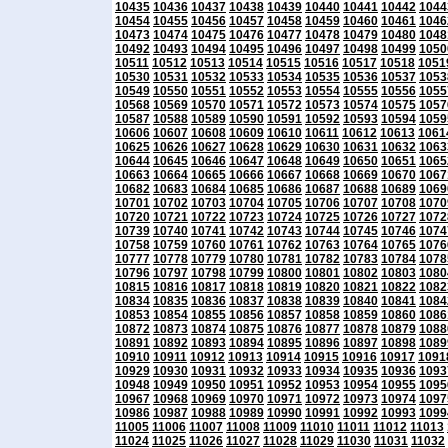
10435
10436
10437
10438
10439
10440
10441
10442
1044
10454
10455
10456
10457
10458
10459
10460
10461
1046
10473
10474
10475
10476
10477
10478
10479
10480
1048
10492
10493
10494
10495
10496
10497
10498
10499
1050
10511
10512
10513
10514
10515
10516
10517
10518
1051
10530
10531
10532
10533
10534
10535
10536
10537
1053
10549
10550
10551
10552
10553
10554
10555
10556
1055
10568
10569
10570
10571
10572
10573
10574
10575
1057
10587
10588
10589
10590
10591
10592
10593
10594
1059
10606
10607
10608
10609
10610
10611
10612
10613
1061
10625
10626
10627
10628
10629
10630
10631
10632
1063
10644
10645
10646
10647
10648
10649
10650
10651
1065
10663
10664
10665
10666
10667
10668
10669
10670
1067
10682
10683
10684
10685
10686
10687
10688
10689
1069
10701
10702
10703
10704
10705
10706
10707
10708
1070
10720
10721
10722
10723
10724
10725
10726
10727
1072
10739
10740
10741
10742
10743
10744
10745
10746
1074
10758
10759
10760
10761
10762
10763
10764
10765
1076
10777
10778
10779
10780
10781
10782
10783
10784
1078
10796
10797
10798
10799
10800
10801
10802
10803
1080
10815
10816
10817
10818
10819
10820
10821
10822
1082
10834
10835
10836
10837
10838
10839
10840
10841
1084
10853
10854
10855
10856
10857
10858
10859
10860
1086
10872
10873
10874
10875
10876
10877
10878
10879
1088
10891
10892
10893
10894
10895
10896
10897
10898
1089
10910
10911
10912
10913
10914
10915
10916
10917
1091
10929
10930
10931
10932
10933
10934
10935
10936
1093
10948
10949
10950
10951
10952
10953
10954
10955
1095
10967
10968
10969
10970
10971
10972
10973
10974
1097
10986
10987
10988
10989
10990
10991
10992
10993
1099
11005
11006
11007
11008
11009
11010
11011
11012
11013
11024
11025
11026
11027
11028
11029
11030
11031
11032