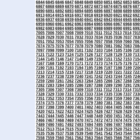
6844
6845
6846
6847
6848
6849
6850
6851
6852
6853
685
6867
6868
6869
6870
6871
6872
6873
6874
6875
6876
687
6890
6891
6892
6893
6894
6895
6896
6897
6898
6899
690
6913
6914
6915
6916
6917
6918
6919
6920
6921
6922
692
6936
6937
6938
6939
6940
6941
6942
6943
6944
6945
694
6959
6960
6961
6962
6963
6964
6965
6966
6967
6968
696
6982
6983
6984
6985
6986
6987
6988
6989
6990
6991
699
7005
7006
7007
7008
7009
7010
7011
7012
7013
7014
701
7028
7029
7030
7031
7032
7033
7034
7035
7036
7037
703
7051
7052
7053
7054
7055
7056
7057
7058
7059
7060
706
7074
7075
7076
7077
7078
7079
7080
7081
7082
7083
708
7097
7098
7099
7100
7101
7102
7103
7104
7105
7106
710
7121
7122
7123
7124
7125
7126
7127
7128
7129
7130
713
7144
7145
7146
7147
7148
7149
7150
7151
7152
7153
715
7167
7168
7169
7170
7171
7172
7173
7174
7175
7176
717
7190
7191
7192
7193
7194
7195
7196
7197
7198
7199
720
7213
7214
7215
7216
7217
7218
7219
7220
7221
7222
722
7236
7237
7238
7239
7240
7241
7242
7243
7244
7245
724
7259
7260
7261
7262
7263
7264
7265
7266
7267
7268
726
7282
7283
7284
7285
7286
7287
7288
7289
7290
7291
729
7305
7306
7307
7308
7309
7310
7311
7312
7313
7314
731
7328
7329
7330
7331
7332
7333
7334
7335
7336
7337
733
7351
7352
7353
7354
7355
7356
7357
7358
7359
7360
736
7374
7375
7376
7377
7378
7379
7380
7381
7382
7383
738
7397
7398
7399
7400
7401
7402
7403
7404
7405
7406
740
7420
7421
7422
7423
7424
7425
7426
7427
7428
7429
743
7443
7444
7445
7446
7447
7448
7449
7450
7451
7452
745
7466
7467
7468
7469
7470
7471
7472
7473
7474
7475
747
7489
7490
7491
7492
7493
7494
7495
7496
7497
7498
749
7512
7513
7514
7515
7516
7517
7518
7519
7520
7521
752
7535
7536
7537
7538
7539
7540
7541
7542
7543
7544
754
7558
7559
7560
7561
7562
7563
7564
7565
7566
7567
756