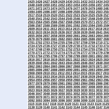
2425
2426
2427
2428
2429
2430
2431
2432
2433
2434
243
2448
2449
2450
2451
2452
2453
2454
2455
2456
2457
245
2471
2472
2473
2474
2475
2476
2477
2478
2479
2480
248
2494
2495
2496
2497
2498
2499
2500
2501
2502
2503
250
2517
2518
2519
2520
2521
2522
2523
2524
2525
2526
252
2540
2541
2542
2543
2544
2545
2546
2547
2548
2549
255
2563
2564
2565
2566
2567
2568
2569
2570
2571
2572
257
2586
2587
2588
2589
2590
2591
2592
2593
2594
2595
259
2609
2610
2611
2612
2613
2614
2615
2616
2617
2618
261
2632
2633
2634
2635
2636
2637
2638
2639
2640
2641
264
2655
2656
2657
2658
2659
2660
2661
2662
2663
2664
266
2678
2679
2680
2681
2682
2683
2684
2685
2686
2687
268
2701
2702
2703
2704
2705
2706
2707
2708
2709
2710
271
2724
2725
2726
2727
2728
2729
2730
2731
2732
2733
273
2747
2748
2749
2750
2751
2752
2753
2754
2755
2756
275
2770
2771
2772
2773
2774
2775
2776
2777
2778
2779
278
2793
2794
2795
2796
2797
2798
2799
2800
2801
2802
280
2816
2817
2818
2819
2820
2821
2822
2823
2824
2825
282
2839
2840
2841
2842
2843
2844
2845
2846
2847
2848
284
2862
2863
2864
2865
2866
2867
2868
2869
2870
2871
287
2885
2886
2887
2888
2889
2890
2891
2892
2893
2894
289
2908
2909
2910
2911
2912
2913
2914
2915
2916
2917
291
2931
2932
2933
2934
2935
2936
2937
2938
2939
2940
294
2954
2955
2956
2957
2958
2959
2960
2961
2962
2963
296
2977
2978
2979
2980
2981
2982
2983
2984
2985
2986
298
3000
3001
3002
3003
3004
3005
3006
3007
3008
3009
301
3023
3024
3025
3026
3027
3028
3029
3030
3031
3032
303
3046
3047
3048
3049
3050
3051
3052
3053
3054
3055
305
3069
3070
3071
3072
3073
3074
3075
3076
3077
3078
307
3092
3093
3094
3095
3096
3097
3098
3099
3100
3101
310
3115
3116
3117
3118
3119
3120
3121
3122
3123
3124
3125
3138
3139
3140
3141
3142
3143
3144
3145
3146
3147
314