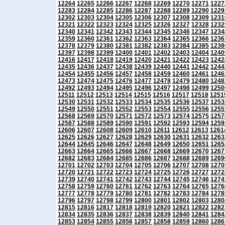
12264
12265
12266
12267
12268
12269
12270
12271
1227
12283
12284
12285
12286
12287
12288
12289
12290
1229
12302
12303
12304
12305
12306
12307
12308
12309
1231
12321
12322
12323
12324
12325
12326
12327
12328
1232
12340
12341
12342
12343
12344
12345
12346
12347
1234
12359
12360
12361
12362
12363
12364
12365
12366
1236
12378
12379
12380
12381
12382
12383
12384
12385
1238
12397
12398
12399
12400
12401
12402
12403
12404
1240
12416
12417
12418
12419
12420
12421
12422
12423
1242
12435
12436
12437
12438
12439
12440
12441
12442
1244
12454
12455
12456
12457
12458
12459
12460
12461
1246
12473
12474
12475
12476
12477
12478
12479
12480
1248
12492
12493
12494
12495
12496
12497
12498
12499
1250
12511
12512
12513
12514
12515
12516
12517
12518
1251
12530
12531
12532
12533
12534
12535
12536
12537
1253
12549
12550
12551
12552
12553
12554
12555
12556
1255
12568
12569
12570
12571
12572
12573
12574
12575
1257
12587
12588
12589
12590
12591
12592
12593
12594
1259
12606
12607
12608
12609
12610
12611
12612
12613
1261
12625
12626
12627
12628
12629
12630
12631
12632
1263
12644
12645
12646
12647
12648
12649
12650
12651
1265
12663
12664
12665
12666
12667
12668
12669
12670
1267
12682
12683
12684
12685
12686
12687
12688
12689
1269
12701
12702
12703
12704
12705
12706
12707
12708
1270
12720
12721
12722
12723
12724
12725
12726
12727
1272
12739
12740
12741
12742
12743
12744
12745
12746
1274
12758
12759
12760
12761
12762
12763
12764
12765
1276
12777
12778
12779
12780
12781
12782
12783
12784
1278
12796
12797
12798
12799
12800
12801
12802
12803
1280
12815
12816
12817
12818
12819
12820
12821
12822
1282
12834
12835
12836
12837
12838
12839
12840
12841
1284
12853
12854
12855
12856
12857
12858
12859
12860
1286