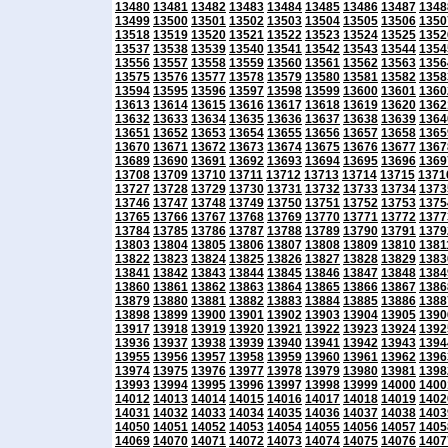
13480
13481
13482
13483
13484
13485
13486
13487
1348
13499
13500
13501
13502
13503
13504
13505
13506
1350
13518
13519
13520
13521
13522
13523
13524
13525
1352
13537
13538
13539
13540
13541
13542
13543
13544
1354
13556
13557
13558
13559
13560
13561
13562
13563
1356
13575
13576
13577
13578
13579
13580
13581
13582
1358
13594
13595
13596
13597
13598
13599
13600
13601
1360
13613
13614
13615
13616
13617
13618
13619
13620
1362
13632
13633
13634
13635
13636
13637
13638
13639
1364
13651
13652
13653
13654
13655
13656
13657
13658
1365
13670
13671
13672
13673
13674
13675
13676
13677
1367
13689
13690
13691
13692
13693
13694
13695
13696
1369
13708
13709
13710
13711
13712
13713
13714
13715
1371
13727
13728
13729
13730
13731
13732
13733
13734
1373
13746
13747
13748
13749
13750
13751
13752
13753
1375
13765
13766
13767
13768
13769
13770
13771
13772
1377
13784
13785
13786
13787
13788
13789
13790
13791
1379
13803
13804
13805
13806
13807
13808
13809
13810
1381
13822
13823
13824
13825
13826
13827
13828
13829
1383
13841
13842
13843
13844
13845
13846
13847
13848
1384
13860
13861
13862
13863
13864
13865
13866
13867
1386
13879
13880
13881
13882
13883
13884
13885
13886
1388
13898
13899
13900
13901
13902
13903
13904
13905
1390
13917
13918
13919
13920
13921
13922
13923
13924
1392
13936
13937
13938
13939
13940
13941
13942
13943
1394
13955
13956
13957
13958
13959
13960
13961
13962
1396
13974
13975
13976
13977
13978
13979
13980
13981
1398
13993
13994
13995
13996
13997
13998
13999
14000
1400
14012
14013
14014
14015
14016
14017
14018
14019
1402
14031
14032
14033
14034
14035
14036
14037
14038
1403
14050
14051
14052
14053
14054
14055
14056
14057
1405
14069
14070
14071
14072
14073
14074
14075
14076
1407