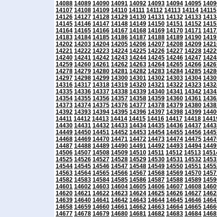
14088
14089
14090
14091
14092
14093
14094
14095
1409
14107
14108
14109
14110
14111
14112
14113
14114
14115
14126
14127
14128
14129
14130
14131
14132
14133
1413
14145
14146
14147
14148
14149
14150
14151
14152
1415
14164
14165
14166
14167
14168
14169
14170
14171
1417
14183
14184
14185
14186
14187
14188
14189
14190
1419
14202
14203
14204
14205
14206
14207
14208
14209
1421
14221
14222
14223
14224
14225
14226
14227
14228
1422
14240
14241
14242
14243
14244
14245
14246
14247
1424
14259
14260
14261
14262
14263
14264
14265
14266
1426
14278
14279
14280
14281
14282
14283
14284
14285
1428
14297
14298
14299
14300
14301
14302
14303
14304
1430
14316
14317
14318
14319
14320
14321
14322
14323
1432
14335
14336
14337
14338
14339
14340
14341
14342
1434
14354
14355
14356
14357
14358
14359
14360
14361
1436
14373
14374
14375
14376
14377
14378
14379
14380
1438
14392
14393
14394
14395
14396
14397
14398
14399
1440
14411
14412
14413
14414
14415
14416
14417
14418
1441
14430
14431
14432
14433
14434
14435
14436
14437
1443
14449
14450
14451
14452
14453
14454
14455
14456
1445
14468
14469
14470
14471
14472
14473
14474
14475
1447
14487
14488
14489
14490
14491
14492
14493
14494
1449
14506
14507
14508
14509
14510
14511
14512
14513
1451
14525
14526
14527
14528
14529
14530
14531
14532
1453
14544
14545
14546
14547
14548
14549
14550
14551
1455
14563
14564
14565
14566
14567
14568
14569
14570
1457
14582
14583
14584
14585
14586
14587
14588
14589
1459
14601
14602
14603
14604
14605
14606
14607
14608
1460
14620
14621
14622
14623
14624
14625
14626
14627
1462
14639
14640
14641
14642
14643
14644
14645
14646
1464
14658
14659
14660
14661
14662
14663
14664
14665
1466
14677
14678
14679
14680
14681
14682
14683
14684
1468