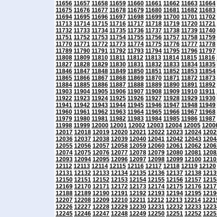
11656
11657
11658
11659
11660
11661
11662
11663
11664
11675
11676
11677
11678
11679
11680
11681
11682
11683
11694
11695
11696
11697
11698
11699
11700
11701
11702
11713
11714
11715
11716
11717
11718
11719
11720
11721
11732
11733
11734
11735
11736
11737
11738
11739
11740
11751
11752
11753
11754
11755
11756
11757
11758
11759
11770
11771
11772
11773
11774
11775
11776
11777
11778
11789
11790
11791
11792
11793
11794
11795
11796
11797
11808
11809
11810
11811
11812
11813
11814
11815
11816
11827
11828
11829
11830
11831
11832
11833
11834
11835
11846
11847
11848
11849
11850
11851
11852
11853
11854
11865
11866
11867
11868
11869
11870
11871
11872
11873
11884
11885
11886
11887
11888
11889
11890
11891
11892
11903
11904
11905
11906
11907
11908
11909
11910
11911
11922
11923
11924
11925
11926
11927
11928
11929
11930
11941
11942
11943
11944
11945
11946
11947
11948
11949
11960
11961
11962
11963
11964
11965
11966
11967
11968
11979
11980
11981
11982
11983
11984
11985
11986
11987
11998
11999
12000
12001
12002
12003
12004
12005
1200
12017
12018
12019
12020
12021
12022
12023
12024
1202
12036
12037
12038
12039
12040
12041
12042
12043
1204
12055
12056
12057
12058
12059
12060
12061
12062
1206
12074
12075
12076
12077
12078
12079
12080
12081
1208
12093
12094
12095
12096
12097
12098
12099
12100
1210
12112
12113
12114
12115
12116
12117
12118
12119
12120
12131
12132
12133
12134
12135
12136
12137
12138
1213
12150
12151
12152
12153
12154
12155
12156
12157
1215
12169
12170
12171
12172
12173
12174
12175
12176
1217
12188
12189
12190
12191
12192
12193
12194
12195
1219
12207
12208
12209
12210
12211
12212
12213
12214
1221
12226
12227
12228
12229
12230
12231
12232
12233
1223
12245
12246
12247
12248
12249
12250
12251
12252
1225