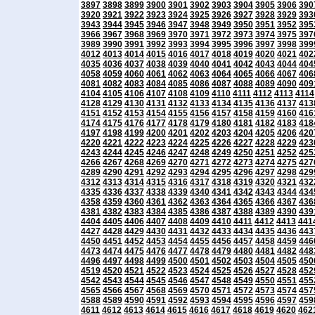
3897
3898
3899
3900
3901
3902
3903
3904
3905
3906
390
3920
3921
3922
3923
3924
3925
3926
3927
3928
3929
393
3943
3944
3945
3946
3947
3948
3949
3950
3951
3952
395
3966
3967
3968
3969
3970
3971
3972
3973
3974
3975
397
3989
3990
3991
3992
3993
3994
3995
3996
3997
3998
399
4012
4013
4014
4015
4016
4017
4018
4019
4020
4021
402
4035
4036
4037
4038
4039
4040
4041
4042
4043
4044
404
4058
4059
4060
4061
4062
4063
4064
4065
4066
4067
406
4081
4082
4083
4084
4085
4086
4087
4088
4089
4090
409
4104
4105
4106
4107
4108
4109
4110
4111
4112
4113
4114
4128
4129
4130
4131
4132
4133
4134
4135
4136
4137
413
4151
4152
4153
4154
4155
4156
4157
4158
4159
4160
416
4174
4175
4176
4177
4178
4179
4180
4181
4182
4183
418
4197
4198
4199
4200
4201
4202
4203
4204
4205
4206
420
4220
4221
4222
4223
4224
4225
4226
4227
4228
4229
423
4243
4244
4245
4246
4247
4248
4249
4250
4251
4252
425
4266
4267
4268
4269
4270
4271
4272
4273
4274
4275
427
4289
4290
4291
4292
4293
4294
4295
4296
4297
4298
429
4312
4313
4314
4315
4316
4317
4318
4319
4320
4321
432
4335
4336
4337
4338
4339
4340
4341
4342
4343
4344
434
4358
4359
4360
4361
4362
4363
4364
4365
4366
4367
436
4381
4382
4383
4384
4385
4386
4387
4388
4389
4390
439
4404
4405
4406
4407
4408
4409
4410
4411
4412
4413
441
4427
4428
4429
4430
4431
4432
4433
4434
4435
4436
443
4450
4451
4452
4453
4454
4455
4456
4457
4458
4459
446
4473
4474
4475
4476
4477
4478
4479
4480
4481
4482
448
4496
4497
4498
4499
4500
4501
4502
4503
4504
4505
450
4519
4520
4521
4522
4523
4524
4525
4526
4527
4528
452
4542
4543
4544
4545
4546
4547
4548
4549
4550
4551
455
4565
4566
4567
4568
4569
4570
4571
4572
4573
4574
457
4588
4589
4590
4591
4592
4593
4594
4595
4596
4597
459
4611
4612
4613
4614
4615
4616
4617
4618
4619
4620
462