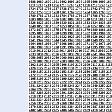
1688
1689
1690
1691
1692
1693
1694
1695
1696
1697
169
1711
1712
1713
1714
1715
1716
1717
1718
1719
1720
172
1734
1735
1736
1737
1738
1739
1740
1741
1742
1743
174
1757
1758
1759
1760
1761
1762
1763
1764
1765
1766
176
1780
1781
1782
1783
1784
1785
1786
1787
1788
1789
179
1803
1804
1805
1806
1807
1808
1809
1810
1811
1812
181
1826
1827
1828
1829
1830
1831
1832
1833
1834
1835
183
1849
1850
1851
1852
1853
1854
1855
1856
1857
1858
185
1872
1873
1874
1875
1876
1877
1878
1879
1880
1881
188
1895
1896
1897
1898
1899
1900
1901
1902
1903
1904
190
1918
1919
1920
1921
1922
1923
1924
1925
1926
1927
192
1941
1942
1943
1944
1945
1946
1947
1948
1949
1950
195
1964
1965
1966
1967
1968
1969
1970
1971
1972
1973
197
1987
1988
1989
1990
1991
1992
1993
1994
1995
1996
199
2010
2011
2012
2013
2014
2015
2016
2017
2018
2019
202
2033
2034
2035
2036
2037
2038
2039
2040
2041
2042
204
2056
2057
2058
2059
2060
2061
2062
2063
2064
2065
206
2079
2080
2081
2082
2083
2084
2085
2086
2087
2088
208
2102
2103
2104
2105
2106
2107
2108
2109
2110
2111
211
2126
2127
2128
2129
2130
2131
2132
2133
2134
2135
213
2149
2150
2151
2152
2153
2154
2155
2156
2157
2158
215
2172
2173
2174
2175
2176
2177
2178
2179
2180
2181
218
2195
2196
2197
2198
2199
2200
2201
2202
2203
2204
220
2218
2219
2220
2221
2222
2223
2224
2225
2226
2227
222
2241
2242
2243
2244
2245
2246
2247
2248
2249
2250
225
2264
2265
2266
2267
2268
2269
2270
2271
2272
2273
227
2287
2288
2289
2290
2291
2292
2293
2294
2295
2296
229
2310
2311
2312
2313
2314
2315
2316
2317
2318
2319
232
2333
2334
2335
2336
2337
2338
2339
2340
2341
2342
234
2356
2357
2358
2359
2360
2361
2362
2363
2364
2365
236
2379
2380
2381
2382
2383
2384
2385
2386
2387
2388
238
2402
2403
2404
2405
2406
2407
2408
2409
2410
2411
241