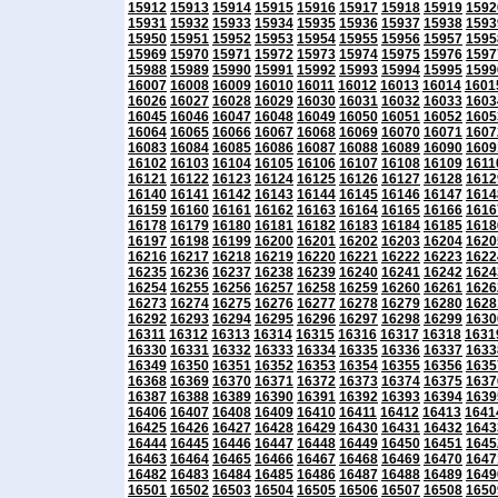
15912
15913
15914
15915
15916
15917
15918
15919
1592
15931
15932
15933
15934
15935
15936
15937
15938
1593
15950
15951
15952
15953
15954
15955
15956
15957
1595
15969
15970
15971
15972
15973
15974
15975
15976
1597
15988
15989
15990
15991
15992
15993
15994
15995
1599
16007
16008
16009
16010
16011
16012
16013
16014
1601
16026
16027
16028
16029
16030
16031
16032
16033
1603
16045
16046
16047
16048
16049
16050
16051
16052
1605
16064
16065
16066
16067
16068
16069
16070
16071
1607
16083
16084
16085
16086
16087
16088
16089
16090
1609
16102
16103
16104
16105
16106
16107
16108
16109
1611
16121
16122
16123
16124
16125
16126
16127
16128
1612
16140
16141
16142
16143
16144
16145
16146
16147
1614
16159
16160
16161
16162
16163
16164
16165
16166
1616
16178
16179
16180
16181
16182
16183
16184
16185
1618
16197
16198
16199
16200
16201
16202
16203
16204
1620
16216
16217
16218
16219
16220
16221
16222
16223
1622
16235
16236
16237
16238
16239
16240
16241
16242
1624
16254
16255
16256
16257
16258
16259
16260
16261
1626
16273
16274
16275
16276
16277
16278
16279
16280
1628
16292
16293
16294
16295
16296
16297
16298
16299
1630
16311
16312
16313
16314
16315
16316
16317
16318
1631
16330
16331
16332
16333
16334
16335
16336
16337
1633
16349
16350
16351
16352
16353
16354
16355
16356
1635
16368
16369
16370
16371
16372
16373
16374
16375
1637
16387
16388
16389
16390
16391
16392
16393
16394
1639
16406
16407
16408
16409
16410
16411
16412
16413
1641
16425
16426
16427
16428
16429
16430
16431
16432
1643
16444
16445
16446
16447
16448
16449
16450
16451
1645
16463
16464
16465
16466
16467
16468
16469
16470
1647
16482
16483
16484
16485
16486
16487
16488
16489
1649
16501
16502
16503
16504
16505
16506
16507
16508
1650