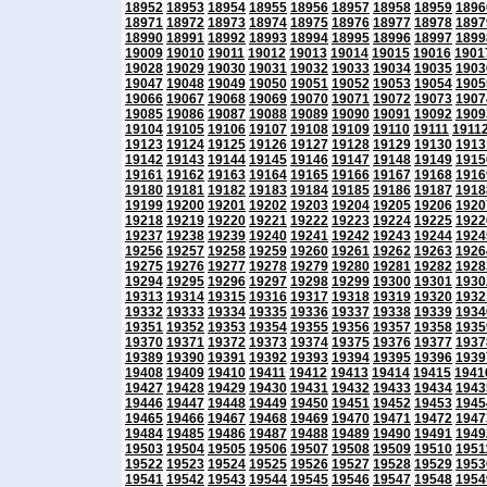
18952
18953
18954
18955
18956
18957
18958
18959
1896
18971
18972
18973
18974
18975
18976
18977
18978
1897
18990
18991
18992
18993
18994
18995
18996
18997
1899
19009
19010
19011
19012
19013
19014
19015
19016
1901
19028
19029
19030
19031
19032
19033
19034
19035
1903
19047
19048
19049
19050
19051
19052
19053
19054
1905
19066
19067
19068
19069
19070
19071
19072
19073
1907
19085
19086
19087
19088
19089
19090
19091
19092
1909
19104
19105
19106
19107
19108
19109
19110
19111
1911
19123
19124
19125
19126
19127
19128
19129
19130
1913
19142
19143
19144
19145
19146
19147
19148
19149
1915
19161
19162
19163
19164
19165
19166
19167
19168
1916
19180
19181
19182
19183
19184
19185
19186
19187
1918
19199
19200
19201
19202
19203
19204
19205
19206
1920
19218
19219
19220
19221
19222
19223
19224
19225
1922
19237
19238
19239
19240
19241
19242
19243
19244
1924
19256
19257
19258
19259
19260
19261
19262
19263
1926
19275
19276
19277
19278
19279
19280
19281
19282
1928
19294
19295
19296
19297
19298
19299
19300
19301
1930
19313
19314
19315
19316
19317
19318
19319
19320
1932
19332
19333
19334
19335
19336
19337
19338
19339
1934
19351
19352
19353
19354
19355
19356
19357
19358
1935
19370
19371
19372
19373
19374
19375
19376
19377
1937
19389
19390
19391
19392
19393
19394
19395
19396
1939
19408
19409
19410
19411
19412
19413
19414
19415
1941
19427
19428
19429
19430
19431
19432
19433
19434
1943
19446
19447
19448
19449
19450
19451
19452
19453
1945
19465
19466
19467
19468
19469
19470
19471
19472
1947
19484
19485
19486
19487
19488
19489
19490
19491
1949
19503
19504
19505
19506
19507
19508
19509
19510
1951
19522
19523
19524
19525
19526
19527
19528
19529
1953
19541
19542
19543
19544
19545
19546
19547
19548
1954