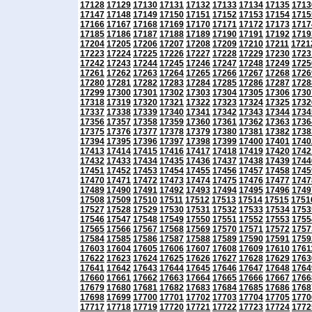
17128
17129
17130
17131
17132
17133
17134
17135
1713
17147
17148
17149
17150
17151
17152
17153
17154
1715
17166
17167
17168
17169
17170
17171
17172
17173
1717
17185
17186
17187
17188
17189
17190
17191
17192
1719
17204
17205
17206
17207
17208
17209
17210
17211
1721
17223
17224
17225
17226
17227
17228
17229
17230
1723
17242
17243
17244
17245
17246
17247
17248
17249
1725
17261
17262
17263
17264
17265
17266
17267
17268
1726
17280
17281
17282
17283
17284
17285
17286
17287
1728
17299
17300
17301
17302
17303
17304
17305
17306
1730
17318
17319
17320
17321
17322
17323
17324
17325
1732
17337
17338
17339
17340
17341
17342
17343
17344
1734
17356
17357
17358
17359
17360
17361
17362
17363
1736
17375
17376
17377
17378
17379
17380
17381
17382
1738
17394
17395
17396
17397
17398
17399
17400
17401
1740
17413
17414
17415
17416
17417
17418
17419
17420
1742
17432
17433
17434
17435
17436
17437
17438
17439
1744
17451
17452
17453
17454
17455
17456
17457
17458
1745
17470
17471
17472
17473
17474
17475
17476
17477
1747
17489
17490
17491
17492
17493
17494
17495
17496
1749
17508
17509
17510
17511
17512
17513
17514
17515
1751
17527
17528
17529
17530
17531
17532
17533
17534
1753
17546
17547
17548
17549
17550
17551
17552
17553
1755
17565
17566
17567
17568
17569
17570
17571
17572
1757
17584
17585
17586
17587
17588
17589
17590
17591
1759
17603
17604
17605
17606
17607
17608
17609
17610
1761
17622
17623
17624
17625
17626
17627
17628
17629
1763
17641
17642
17643
17644
17645
17646
17647
17648
1764
17660
17661
17662
17663
17664
17665
17666
17667
1766
17679
17680
17681
17682
17683
17684
17685
17686
1768
17698
17699
17700
17701
17702
17703
17704
17705
1770
17717
17718
17719
17720
17721
17722
17723
17724
1772