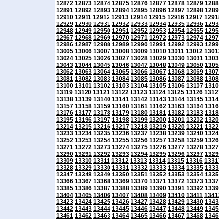
12872
12873
12874
12875
12876
12877
12878
12879
1288
12891
12892
12893
12894
12895
12896
12897
12898
1289
12910
12911
12912
12913
12914
12915
12916
12917
1291
12929
12930
12931
12932
12933
12934
12935
12936
1293
12948
12949
12950
12951
12952
12953
12954
12955
1295
12967
12968
12969
12970
12971
12972
12973
12974
1297
12986
12987
12988
12989
12990
12991
12992
12993
1299
13005
13006
13007
13008
13009
13010
13011
13012
1301
13024
13025
13026
13027
13028
13029
13030
13031
1303
13043
13044
13045
13046
13047
13048
13049
13050
1305
13062
13063
13064
13065
13066
13067
13068
13069
1307
13081
13082
13083
13084
13085
13086
13087
13088
1308
13100
13101
13102
13103
13104
13105
13106
13107
1310
13119
13120
13121
13122
13123
13124
13125
13126
1312
13138
13139
13140
13141
13142
13143
13144
13145
1314
13157
13158
13159
13160
13161
13162
13163
13164
1316
13176
13177
13178
13179
13180
13181
13182
13183
1318
13195
13196
13197
13198
13199
13200
13201
13202
1320
13214
13215
13216
13217
13218
13219
13220
13221
1322
13233
13234
13235
13236
13237
13238
13239
13240
1324
13252
13253
13254
13255
13256
13257
13258
13259
1326
13271
13272
13273
13274
13275
13276
13277
13278
1327
13290
13291
13292
13293
13294
13295
13296
13297
1329
13309
13310
13311
13312
13313
13314
13315
13316
1331
13328
13329
13330
13331
13332
13333
13334
13335
1333
13347
13348
13349
13350
13351
13352
13353
13354
1335
13366
13367
13368
13369
13370
13371
13372
13373
1337
13385
13386
13387
13388
13389
13390
13391
13392
1339
13404
13405
13406
13407
13408
13409
13410
13411
1341
13423
13424
13425
13426
13427
13428
13429
13430
1343
13442
13443
13444
13445
13446
13447
13448
13449
1345
13461
13462
13463
13464
13465
13466
13467
13468
1346