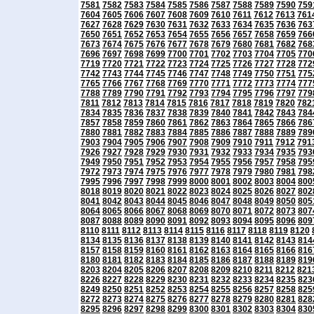
7581
7582
7583
7584
7585
7586
7587
7588
7589
7590
759
7604
7605
7606
7607
7608
7609
7610
7611
7612
7613
761
7627
7628
7629
7630
7631
7632
7633
7634
7635
7636
763
7650
7651
7652
7653
7654
7655
7656
7657
7658
7659
766
7673
7674
7675
7676
7677
7678
7679
7680
7681
7682
768
7696
7697
7698
7699
7700
7701
7702
7703
7704
7705
770
7719
7720
7721
7722
7723
7724
7725
7726
7727
7728
772
7742
7743
7744
7745
7746
7747
7748
7749
7750
7751
775
7765
7766
7767
7768
7769
7770
7771
7772
7773
7774
777
7788
7789
7790
7791
7792
7793
7794
7795
7796
7797
779
7811
7812
7813
7814
7815
7816
7817
7818
7819
7820
782
7834
7835
7836
7837
7838
7839
7840
7841
7842
7843
784
7857
7858
7859
7860
7861
7862
7863
7864
7865
7866
786
7880
7881
7882
7883
7884
7885
7886
7887
7888
7889
789
7903
7904
7905
7906
7907
7908
7909
7910
7911
7912
791
7926
7927
7928
7929
7930
7931
7932
7933
7934
7935
793
7949
7950
7951
7952
7953
7954
7955
7956
7957
7958
795
7972
7973
7974
7975
7976
7977
7978
7979
7980
7981
798
7995
7996
7997
7998
7999
8000
8001
8002
8003
8004
800
8018
8019
8020
8021
8022
8023
8024
8025
8026
8027
802
8041
8042
8043
8044
8045
8046
8047
8048
8049
8050
805
8064
8065
8066
8067
8068
8069
8070
8071
8072
8073
807
8087
8088
8089
8090
8091
8092
8093
8094
8095
8096
809
8110
8111
8112
8113
8114
8115
8116
8117
8118
8119
8120
8134
8135
8136
8137
8138
8139
8140
8141
8142
8143
814
8157
8158
8159
8160
8161
8162
8163
8164
8165
8166
816
8180
8181
8182
8183
8184
8185
8186
8187
8188
8189
819
8203
8204
8205
8206
8207
8208
8209
8210
8211
8212
821
8226
8227
8228
8229
8230
8231
8232
8233
8234
8235
823
8249
8250
8251
8252
8253
8254
8255
8256
8257
8258
825
8272
8273
8274
8275
8276
8277
8278
8279
8280
8281
828
8295
8296
8297
8298
8299
8300
8301
8302
8303
8304
830