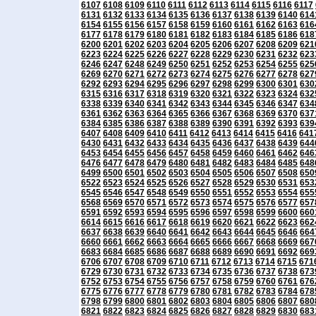
6107
6108
6109
6110
6111
6112
6113
6114
6115
6116
6117
6131
6132
6133
6134
6135
6136
6137
6138
6139
6140
614
6154
6155
6156
6157
6158
6159
6160
6161
6162
6163
616
6177
6178
6179
6180
6181
6182
6183
6184
6185
6186
618
6200
6201
6202
6203
6204
6205
6206
6207
6208
6209
621
6223
6224
6225
6226
6227
6228
6229
6230
6231
6232
623
6246
6247
6248
6249
6250
6251
6252
6253
6254
6255
625
6269
6270
6271
6272
6273
6274
6275
6276
6277
6278
627
6292
6293
6294
6295
6296
6297
6298
6299
6300
6301
630
6315
6316
6317
6318
6319
6320
6321
6322
6323
6324
632
6338
6339
6340
6341
6342
6343
6344
6345
6346
6347
634
6361
6362
6363
6364
6365
6366
6367
6368
6369
6370
637
6384
6385
6386
6387
6388
6389
6390
6391
6392
6393
639
6407
6408
6409
6410
6411
6412
6413
6414
6415
6416
641
6430
6431
6432
6433
6434
6435
6436
6437
6438
6439
644
6453
6454
6455
6456
6457
6458
6459
6460
6461
6462
646
6476
6477
6478
6479
6480
6481
6482
6483
6484
6485
648
6499
6500
6501
6502
6503
6504
6505
6506
6507
6508
650
6522
6523
6524
6525
6526
6527
6528
6529
6530
6531
653
6545
6546
6547
6548
6549
6550
6551
6552
6553
6554
655
6568
6569
6570
6571
6572
6573
6574
6575
6576
6577
657
6591
6592
6593
6594
6595
6596
6597
6598
6599
6600
660
6614
6615
6616
6617
6618
6619
6620
6621
6622
6623
662
6637
6638
6639
6640
6641
6642
6643
6644
6645
6646
664
6660
6661
6662
6663
6664
6665
6666
6667
6668
6669
667
6683
6684
6685
6686
6687
6688
6689
6690
6691
6692
669
6706
6707
6708
6709
6710
6711
6712
6713
6714
6715
671
6729
6730
6731
6732
6733
6734
6735
6736
6737
6738
673
6752
6753
6754
6755
6756
6757
6758
6759
6760
6761
676
6775
6776
6777
6778
6779
6780
6781
6782
6783
6784
678
6798
6799
6800
6801
6802
6803
6804
6805
6806
6807
680
6821
6822
6823
6824
6825
6826
6827
6828
6829
6830
683