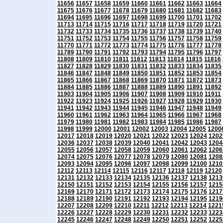
11656
11657
11658
11659
11660
11661
11662
11663
11664
11675
11676
11677
11678
11679
11680
11681
11682
11683
11694
11695
11696
11697
11698
11699
11700
11701
11702
11713
11714
11715
11716
11717
11718
11719
11720
11721
11732
11733
11734
11735
11736
11737
11738
11739
11740
11751
11752
11753
11754
11755
11756
11757
11758
11759
11770
11771
11772
11773
11774
11775
11776
11777
11778
11789
11790
11791
11792
11793
11794
11795
11796
11797
11808
11809
11810
11811
11812
11813
11814
11815
11816
11827
11828
11829
11830
11831
11832
11833
11834
11835
11846
11847
11848
11849
11850
11851
11852
11853
11854
11865
11866
11867
11868
11869
11870
11871
11872
11873
11884
11885
11886
11887
11888
11889
11890
11891
11892
11903
11904
11905
11906
11907
11908
11909
11910
11911
11922
11923
11924
11925
11926
11927
11928
11929
11930
11941
11942
11943
11944
11945
11946
11947
11948
11949
11960
11961
11962
11963
11964
11965
11966
11967
11968
11979
11980
11981
11982
11983
11984
11985
11986
11987
11998
11999
12000
12001
12002
12003
12004
12005
1200
12017
12018
12019
12020
12021
12022
12023
12024
1202
12036
12037
12038
12039
12040
12041
12042
12043
1204
12055
12056
12057
12058
12059
12060
12061
12062
1206
12074
12075
12076
12077
12078
12079
12080
12081
1208
12093
12094
12095
12096
12097
12098
12099
12100
1210
12112
12113
12114
12115
12116
12117
12118
12119
12120
12131
12132
12133
12134
12135
12136
12137
12138
1213
12150
12151
12152
12153
12154
12155
12156
12157
1215
12169
12170
12171
12172
12173
12174
12175
12176
1217
12188
12189
12190
12191
12192
12193
12194
12195
1219
12207
12208
12209
12210
12211
12212
12213
12214
1221
12226
12227
12228
12229
12230
12231
12232
12233
1223
12245
12246
12247
12248
12249
12250
12251
12252
1225