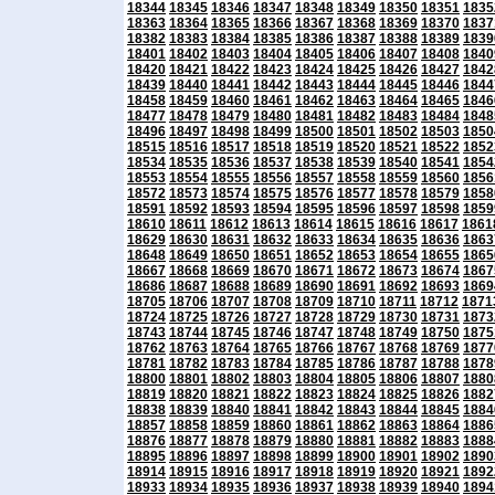
18344
18345
18346
18347
18348
18349
18350
18351
1835
18363
18364
18365
18366
18367
18368
18369
18370
1837
18382
18383
18384
18385
18386
18387
18388
18389
1839
18401
18402
18403
18404
18405
18406
18407
18408
1840
18420
18421
18422
18423
18424
18425
18426
18427
1842
18439
18440
18441
18442
18443
18444
18445
18446
1844
18458
18459
18460
18461
18462
18463
18464
18465
1846
18477
18478
18479
18480
18481
18482
18483
18484
1848
18496
18497
18498
18499
18500
18501
18502
18503
1850
18515
18516
18517
18518
18519
18520
18521
18522
1852
18534
18535
18536
18537
18538
18539
18540
18541
1854
18553
18554
18555
18556
18557
18558
18559
18560
1856
18572
18573
18574
18575
18576
18577
18578
18579
1858
18591
18592
18593
18594
18595
18596
18597
18598
1859
18610
18611
18612
18613
18614
18615
18616
18617
1861
18629
18630
18631
18632
18633
18634
18635
18636
1863
18648
18649
18650
18651
18652
18653
18654
18655
1865
18667
18668
18669
18670
18671
18672
18673
18674
1867
18686
18687
18688
18689
18690
18691
18692
18693
1869
18705
18706
18707
18708
18709
18710
18711
18712
1871
18724
18725
18726
18727
18728
18729
18730
18731
1873
18743
18744
18745
18746
18747
18748
18749
18750
1875
18762
18763
18764
18765
18766
18767
18768
18769
1877
18781
18782
18783
18784
18785
18786
18787
18788
1878
18800
18801
18802
18803
18804
18805
18806
18807
1880
18819
18820
18821
18822
18823
18824
18825
18826
1882
18838
18839
18840
18841
18842
18843
18844
18845
1884
18857
18858
18859
18860
18861
18862
18863
18864
1886
18876
18877
18878
18879
18880
18881
18882
18883
1888
18895
18896
18897
18898
18899
18900
18901
18902
1890
18914
18915
18916
18917
18918
18919
18920
18921
1892
18933
18934
18935
18936
18937
18938
18939
18940
1894