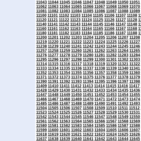
11043
11044
11045
11046
11047
11048
11049
11050
11051
11062
11063
11064
11065
11066
11067
11068
11069
11070
11081
11082
11083
11084
11085
11086
11087
11088
11089
11100
11101
11102
11103
11104
11105
11106
11107
11108
1
11120
11121
11122
11123
11124
11125
11126
11127
11128
1
11140
11141
11142
11143
11144
11145
11146
11147
11148
1
11160
11161
11162
11163
11164
11165
11166
11167
11168
1
11180
11181
11182
11183
11184
11185
11186
11187
11188
1
11200
11201
11202
11203
11204
11205
11206
11207
11208
11219
11220
11221
11222
11223
11224
11225
11226
11227
11238
11239
11240
11241
11242
11243
11244
11245
11246
11257
11258
11259
11260
11261
11262
11263
11264
11265
11276
11277
11278
11279
11280
11281
11282
11283
11284
11295
11296
11297
11298
11299
11300
11301
11302
11303
11314
11315
11316
11317
11318
11319
11320
11321
11322
11333
11334
11335
11336
11337
11338
11339
11340
11341
11352
11353
11354
11355
11356
11357
11358
11359
11360
11371
11372
11373
11374
11375
11376
11377
11378
11379
11390
11391
11392
11393
11394
11395
11396
11397
11398
11409
11410
11411
11412
11413
11414
11415
11416
11417
11428
11429
11430
11431
11432
11433
11434
11435
11436
11447
11448
11449
11450
11451
11452
11453
11454
11455
11466
11467
11468
11469
11470
11471
11472
11473
11474
11485
11486
11487
11488
11489
11490
11491
11492
11493
11504
11505
11506
11507
11508
11509
11510
11511
11512
11523
11524
11525
11526
11527
11528
11529
11530
11531
11542
11543
11544
11545
11546
11547
11548
11549
11550
11561
11562
11563
11564
11565
11566
11567
11568
11569
11580
11581
11582
11583
11584
11585
11586
11587
11588
11599
11600
11601
11602
11603
11604
11605
11606
11607
11618
11619
11620
11621
11622
11623
11624
11625
11626
11637
11638
11639
11640
11641
11642
11643
11644
11645