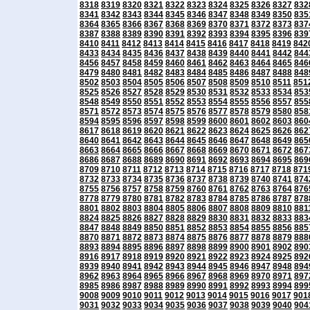
8318
8319
8320
8321
8322
8323
8324
8325
8326
8327
832
8341
8342
8343
8344
8345
8346
8347
8348
8349
8350
835
8364
8365
8366
8367
8368
8369
8370
8371
8372
8373
837
8387
8388
8389
8390
8391
8392
8393
8394
8395
8396
839
8410
8411
8412
8413
8414
8415
8416
8417
8418
8419
842
8433
8434
8435
8436
8437
8438
8439
8440
8441
8442
844
8456
8457
8458
8459
8460
8461
8462
8463
8464
8465
846
8479
8480
8481
8482
8483
8484
8485
8486
8487
8488
848
8502
8503
8504
8505
8506
8507
8508
8509
8510
8511
851
8525
8526
8527
8528
8529
8530
8531
8532
8533
8534
853
8548
8549
8550
8551
8552
8553
8554
8555
8556
8557
855
8571
8572
8573
8574
8575
8576
8577
8578
8579
8580
858
8594
8595
8596
8597
8598
8599
8600
8601
8602
8603
860
8617
8618
8619
8620
8621
8622
8623
8624
8625
8626
862
8640
8641
8642
8643
8644
8645
8646
8647
8648
8649
865
8663
8664
8665
8666
8667
8668
8669
8670
8671
8672
867
8686
8687
8688
8689
8690
8691
8692
8693
8694
8695
869
8709
8710
8711
8712
8713
8714
8715
8716
8717
8718
871
8732
8733
8734
8735
8736
8737
8738
8739
8740
8741
874
8755
8756
8757
8758
8759
8760
8761
8762
8763
8764
876
8778
8779
8780
8781
8782
8783
8784
8785
8786
8787
878
8801
8802
8803
8804
8805
8806
8807
8808
8809
8810
881
8824
8825
8826
8827
8828
8829
8830
8831
8832
8833
883
8847
8848
8849
8850
8851
8852
8853
8854
8855
8856
885
8870
8871
8872
8873
8874
8875
8876
8877
8878
8879
888
8893
8894
8895
8896
8897
8898
8899
8900
8901
8902
890
8916
8917
8918
8919
8920
8921
8922
8923
8924
8925
892
8939
8940
8941
8942
8943
8944
8945
8946
8947
8948
894
8962
8963
8964
8965
8966
8967
8968
8969
8970
8971
897
8985
8986
8987
8988
8989
8990
8991
8992
8993
8994
899
9008
9009
9010
9011
9012
9013
9014
9015
9016
9017
901
9031
9032
9033
9034
9035
9036
9037
9038
9039
9040
904