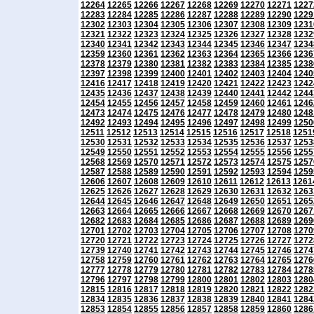
12264
12265
12266
12267
12268
12269
12270
12271
1227
12283
12284
12285
12286
12287
12288
12289
12290
1229
12302
12303
12304
12305
12306
12307
12308
12309
1231
12321
12322
12323
12324
12325
12326
12327
12328
1232
12340
12341
12342
12343
12344
12345
12346
12347
1234
12359
12360
12361
12362
12363
12364
12365
12366
1236
12378
12379
12380
12381
12382
12383
12384
12385
1238
12397
12398
12399
12400
12401
12402
12403
12404
1240
12416
12417
12418
12419
12420
12421
12422
12423
1242
12435
12436
12437
12438
12439
12440
12441
12442
1244
12454
12455
12456
12457
12458
12459
12460
12461
1246
12473
12474
12475
12476
12477
12478
12479
12480
1248
12492
12493
12494
12495
12496
12497
12498
12499
1250
12511
12512
12513
12514
12515
12516
12517
12518
1251
12530
12531
12532
12533
12534
12535
12536
12537
1253
12549
12550
12551
12552
12553
12554
12555
12556
1255
12568
12569
12570
12571
12572
12573
12574
12575
1257
12587
12588
12589
12590
12591
12592
12593
12594
1259
12606
12607
12608
12609
12610
12611
12612
12613
1261
12625
12626
12627
12628
12629
12630
12631
12632
1263
12644
12645
12646
12647
12648
12649
12650
12651
1265
12663
12664
12665
12666
12667
12668
12669
12670
1267
12682
12683
12684
12685
12686
12687
12688
12689
1269
12701
12702
12703
12704
12705
12706
12707
12708
1270
12720
12721
12722
12723
12724
12725
12726
12727
1272
12739
12740
12741
12742
12743
12744
12745
12746
1274
12758
12759
12760
12761
12762
12763
12764
12765
1276
12777
12778
12779
12780
12781
12782
12783
12784
1278
12796
12797
12798
12799
12800
12801
12802
12803
1280
12815
12816
12817
12818
12819
12820
12821
12822
1282
12834
12835
12836
12837
12838
12839
12840
12841
1284
12853
12854
12855
12856
12857
12858
12859
12860
1286