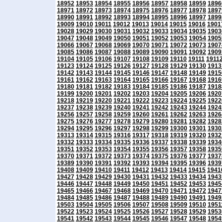
18952
18953
18954
18955
18956
18957
18958
18959
1896
18971
18972
18973
18974
18975
18976
18977
18978
1897
18990
18991
18992
18993
18994
18995
18996
18997
1899
19009
19010
19011
19012
19013
19014
19015
19016
1901
19028
19029
19030
19031
19032
19033
19034
19035
1903
19047
19048
19049
19050
19051
19052
19053
19054
1905
19066
19067
19068
19069
19070
19071
19072
19073
1907
19085
19086
19087
19088
19089
19090
19091
19092
1909
19104
19105
19106
19107
19108
19109
19110
19111
1911
19123
19124
19125
19126
19127
19128
19129
19130
1913
19142
19143
19144
19145
19146
19147
19148
19149
1915
19161
19162
19163
19164
19165
19166
19167
19168
1916
19180
19181
19182
19183
19184
19185
19186
19187
1918
19199
19200
19201
19202
19203
19204
19205
19206
1920
19218
19219
19220
19221
19222
19223
19224
19225
1922
19237
19238
19239
19240
19241
19242
19243
19244
1924
19256
19257
19258
19259
19260
19261
19262
19263
1926
19275
19276
19277
19278
19279
19280
19281
19282
1928
19294
19295
19296
19297
19298
19299
19300
19301
1930
19313
19314
19315
19316
19317
19318
19319
19320
1932
19332
19333
19334
19335
19336
19337
19338
19339
1934
19351
19352
19353
19354
19355
19356
19357
19358
1935
19370
19371
19372
19373
19374
19375
19376
19377
1937
19389
19390
19391
19392
19393
19394
19395
19396
1939
19408
19409
19410
19411
19412
19413
19414
19415
1941
19427
19428
19429
19430
19431
19432
19433
19434
1943
19446
19447
19448
19449
19450
19451
19452
19453
1945
19465
19466
19467
19468
19469
19470
19471
19472
1947
19484
19485
19486
19487
19488
19489
19490
19491
1949
19503
19504
19505
19506
19507
19508
19509
19510
1951
19522
19523
19524
19525
19526
19527
19528
19529
1953
19541
19542
19543
19544
19545
19546
19547
19548
1954