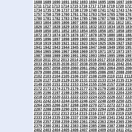
1688
1689
1690
1691
1692
1693
1694
1695
1696
1697
169
1711
1712
1713
1714
1715
1716
1717
1718
1719
1720
172
1734
1735
1736
1737
1738
1739
1740
1741
1742
1743
174
1757
1758
1759
1760
1761
1762
1763
1764
1765
1766
176
1780
1781
1782
1783
1784
1785
1786
1787
1788
1789
179
1803
1804
1805
1806
1807
1808
1809
1810
1811
1812
181
1826
1827
1828
1829
1830
1831
1832
1833
1834
1835
183
1849
1850
1851
1852
1853
1854
1855
1856
1857
1858
185
1872
1873
1874
1875
1876
1877
1878
1879
1880
1881
188
1895
1896
1897
1898
1899
1900
1901
1902
1903
1904
190
1918
1919
1920
1921
1922
1923
1924
1925
1926
1927
192
1941
1942
1943
1944
1945
1946
1947
1948
1949
1950
195
1964
1965
1966
1967
1968
1969
1970
1971
1972
1973
197
1987
1988
1989
1990
1991
1992
1993
1994
1995
1996
199
2010
2011
2012
2013
2014
2015
2016
2017
2018
2019
202
2033
2034
2035
2036
2037
2038
2039
2040
2041
2042
204
2056
2057
2058
2059
2060
2061
2062
2063
2064
2065
206
2079
2080
2081
2082
2083
2084
2085
2086
2087
2088
208
2102
2103
2104
2105
2106
2107
2108
2109
2110
2111
211
2126
2127
2128
2129
2130
2131
2132
2133
2134
2135
213
2149
2150
2151
2152
2153
2154
2155
2156
2157
2158
215
2172
2173
2174
2175
2176
2177
2178
2179
2180
2181
218
2195
2196
2197
2198
2199
2200
2201
2202
2203
2204
220
2218
2219
2220
2221
2222
2223
2224
2225
2226
2227
222
2241
2242
2243
2244
2245
2246
2247
2248
2249
2250
225
2264
2265
2266
2267
2268
2269
2270
2271
2272
2273
227
2287
2288
2289
2290
2291
2292
2293
2294
2295
2296
229
2310
2311
2312
2313
2314
2315
2316
2317
2318
2319
232
2333
2334
2335
2336
2337
2338
2339
2340
2341
2342
234
2356
2357
2358
2359
2360
2361
2362
2363
2364
2365
236
2379
2380
2381
2382
2383
2384
2385
2386
2387
2388
238
2402
2403
2404
2405
2406
2407
2408
2409
2410
2411
241