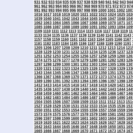
931
932
933
934
935
936
937
938
939
940
941
942
943
944
961
962
963
964
965
966
967
968
969
970
971
972
973
974
991
992
993
994
995
996
997
998
999
1000
1001
1002
100
1016
1017
1018
1019
1020
1021
1022
1023
1024
1025
102
1039
1040
1041
1042
1043
1044
1045
1046
1047
1048
104
1062
1063
1064
1065
1066
1067
1068
1069
1070
1071
107
1085
1086
1087
1088
1089
1090
1091
1092
1093
1094
109
1109
1110
1111
1112
1113
1114
1115
1116
1117
1118
1119
11
1133
1134
1135
1136
1137
1138
1139
1140
1141
1142
1143
1157
1158
1159
1160
1161
1162
1163
1164
1165
1166
1167
1181
1182
1183
1184
1185
1186
1187
1188
1189
1190
1191
1205
1206
1207
1208
1209
1210
1211
1212
1213
1214
121
1228
1229
1230
1231
1232
1233
1234
1235
1236
1237
123
1251
1252
1253
1254
1255
1256
1257
1258
1259
1260
126
1274
1275
1276
1277
1278
1279
1280
1281
1282
1283
128
1297
1298
1299
1300
1301
1302
1303
1304
1305
1306
130
1320
1321
1322
1323
1324
1325
1326
1327
1328
1329
133
1343
1344
1345
1346
1347
1348
1349
1350
1351
1352
135
1366
1367
1368
1369
1370
1371
1372
1373
1374
1375
137
1389
1390
1391
1392
1393
1394
1395
1396
1397
1398
139
1412
1413
1414
1415
1416
1417
1418
1419
1420
1421
142
1435
1436
1437
1438
1439
1440
1441
1442
1443
1444
144
1458
1459
1460
1461
1462
1463
1464
1465
1466
1467
146
1481
1482
1483
1484
1485
1486
1487
1488
1489
1490
149
1504
1505
1506
1507
1508
1509
1510
1511
1512
1513
151
1527
1528
1529
1530
1531
1532
1533
1534
1535
1536
153
1550
1551
1552
1553
1554
1555
1556
1557
1558
1559
156
1573
1574
1575
1576
1577
1578
1579
1580
1581
1582
158
1596
1597
1598
1599
1600
1601
1602
1603
1604
1605
160
1619
1620
1621
1622
1623
1624
1625
1626
1627
1628
162
1642
1643
1644
1645
1646
1647
1648
1649
1650
1651
165
1665
1666
1667
1668
1669
1670
1671
1672
1673
1674
167