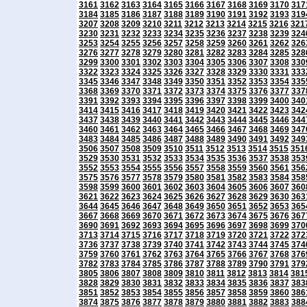
3161
3162
3163
3164
3165
3166
3167
3168
3169
3170
317
3184
3185
3186
3187
3188
3189
3190
3191
3192
3193
319
3207
3208
3209
3210
3211
3212
3213
3214
3215
3216
321
3230
3231
3232
3233
3234
3235
3236
3237
3238
3239
324
3253
3254
3255
3256
3257
3258
3259
3260
3261
3262
326
3276
3277
3278
3279
3280
3281
3282
3283
3284
3285
328
3299
3300
3301
3302
3303
3304
3305
3306
3307
3308
330
3322
3323
3324
3325
3326
3327
3328
3329
3330
3331
333
3345
3346
3347
3348
3349
3350
3351
3352
3353
3354
335
3368
3369
3370
3371
3372
3373
3374
3375
3376
3377
337
3391
3392
3393
3394
3395
3396
3397
3398
3399
3400
340
3414
3415
3416
3417
3418
3419
3420
3421
3422
3423
342
3437
3438
3439
3440
3441
3442
3443
3444
3445
3446
344
3460
3461
3462
3463
3464
3465
3466
3467
3468
3469
347
3483
3484
3485
3486
3487
3488
3489
3490
3491
3492
349
3506
3507
3508
3509
3510
3511
3512
3513
3514
3515
351
3529
3530
3531
3532
3533
3534
3535
3536
3537
3538
353
3552
3553
3554
3555
3556
3557
3558
3559
3560
3561
356
3575
3576
3577
3578
3579
3580
3581
3582
3583
3584
358
3598
3599
3600
3601
3602
3603
3604
3605
3606
3607
360
3621
3622
3623
3624
3625
3626
3627
3628
3629
3630
363
3644
3645
3646
3647
3648
3649
3650
3651
3652
3653
365
3667
3668
3669
3670
3671
3672
3673
3674
3675
3676
367
3690
3691
3692
3693
3694
3695
3696
3697
3698
3699
370
3713
3714
3715
3716
3717
3718
3719
3720
3721
3722
372
3736
3737
3738
3739
3740
3741
3742
3743
3744
3745
374
3759
3760
3761
3762
3763
3764
3765
3766
3767
3768
376
3782
3783
3784
3785
3786
3787
3788
3789
3790
3791
379
3805
3806
3807
3808
3809
3810
3811
3812
3813
3814
381
3828
3829
3830
3831
3832
3833
3834
3835
3836
3837
383
3851
3852
3853
3854
3855
3856
3857
3858
3859
3860
386
3874
3875
3876
3877
3878
3879
3880
3881
3882
3883
388