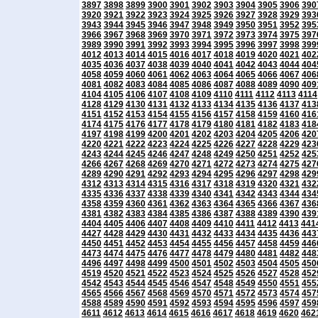
3897
3898
3899
3900
3901
3902
3903
3904
3905
3906
390
3920
3921
3922
3923
3924
3925
3926
3927
3928
3929
393
3943
3944
3945
3946
3947
3948
3949
3950
3951
3952
395
3966
3967
3968
3969
3970
3971
3972
3973
3974
3975
397
3989
3990
3991
3992
3993
3994
3995
3996
3997
3998
399
4012
4013
4014
4015
4016
4017
4018
4019
4020
4021
402
4035
4036
4037
4038
4039
4040
4041
4042
4043
4044
404
4058
4059
4060
4061
4062
4063
4064
4065
4066
4067
406
4081
4082
4083
4084
4085
4086
4087
4088
4089
4090
409
4104
4105
4106
4107
4108
4109
4110
4111
4112
4113
4114
4128
4129
4130
4131
4132
4133
4134
4135
4136
4137
413
4151
4152
4153
4154
4155
4156
4157
4158
4159
4160
416
4174
4175
4176
4177
4178
4179
4180
4181
4182
4183
418
4197
4198
4199
4200
4201
4202
4203
4204
4205
4206
420
4220
4221
4222
4223
4224
4225
4226
4227
4228
4229
423
4243
4244
4245
4246
4247
4248
4249
4250
4251
4252
425
4266
4267
4268
4269
4270
4271
4272
4273
4274
4275
427
4289
4290
4291
4292
4293
4294
4295
4296
4297
4298
429
4312
4313
4314
4315
4316
4317
4318
4319
4320
4321
432
4335
4336
4337
4338
4339
4340
4341
4342
4343
4344
434
4358
4359
4360
4361
4362
4363
4364
4365
4366
4367
436
4381
4382
4383
4384
4385
4386
4387
4388
4389
4390
439
4404
4405
4406
4407
4408
4409
4410
4411
4412
4413
441
4427
4428
4429
4430
4431
4432
4433
4434
4435
4436
443
4450
4451
4452
4453
4454
4455
4456
4457
4458
4459
446
4473
4474
4475
4476
4477
4478
4479
4480
4481
4482
448
4496
4497
4498
4499
4500
4501
4502
4503
4504
4505
450
4519
4520
4521
4522
4523
4524
4525
4526
4527
4528
452
4542
4543
4544
4545
4546
4547
4548
4549
4550
4551
455
4565
4566
4567
4568
4569
4570
4571
4572
4573
4574
457
4588
4589
4590
4591
4592
4593
4594
4595
4596
4597
459
4611
4612
4613
4614
4615
4616
4617
4618
4619
4620
462