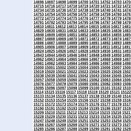
14696
14697
14698
14699
14700
14701
14702
14703
1470
14715
14716
14717
14718
14719
14720
14721
14722
1472
14734
14735
14736
14737
14738
14739
14740
14741
1474
14753
14754
14755
14756
14757
14758
14759
14760
1476
14772
14773
14774
14775
14776
14777
14778
14779
1478
14791
14792
14793
14794
14795
14796
14797
14798
1479
14810
14811
14812
14813
14814
14815
14816
14817
1481
14829
14830
14831
14832
14833
14834
14835
14836
1483
14848
14849
14850
14851
14852
14853
14854
14855
1485
14867
14868
14869
14870
14871
14872
14873
14874
1487
14886
14887
14888
14889
14890
14891
14892
14893
1489
14905
14906
14907
14908
14909
14910
14911
14912
1491
14924
14925
14926
14927
14928
14929
14930
14931
1493
14943
14944
14945
14946
14947
14948
14949
14950
1495
14962
14963
14964
14965
14966
14967
14968
14969
1497
14981
14982
14983
14984
14985
14986
14987
14988
1498
15000
15001
15002
15003
15004
15005
15006
15007
1500
15019
15020
15021
15022
15023
15024
15025
15026
1502
15038
15039
15040
15041
15042
15043
15044
15045
1504
15057
15058
15059
15060
15061
15062
15063
15064
1506
15076
15077
15078
15079
15080
15081
15082
15083
1508
15095
15096
15097
15098
15099
15100
15101
15102
1510
15114
15115
15116
15117
15118
15119
15120
15121
15122
15133
15134
15135
15136
15137
15138
15139
15140
1514
15152
15153
15154
15155
15156
15157
15158
15159
1516
15171
15172
15173
15174
15175
15176
15177
15178
1517
15190
15191
15192
15193
15194
15195
15196
15197
1519
15209
15210
15211
15212
15213
15214
15215
15216
1521
15228
15229
15230
15231
15232
15233
15234
15235
1523
15247
15248
15249
15250
15251
15252
15253
15254
1525
15266
15267
15268
15269
15270
15271
15272
15273
1527
15285
15286
15287
15288
15289
15290
15291
15292
1529