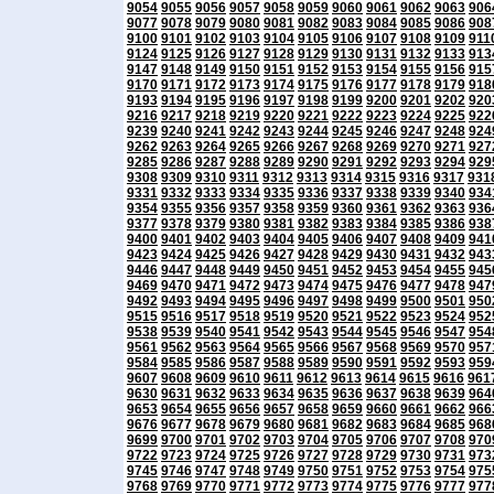
9054
9055
9056
9057
9058
9059
9060
9061
9062
9063
906
9077
9078
9079
9080
9081
9082
9083
9084
9085
9086
908
9100
9101
9102
9103
9104
9105
9106
9107
9108
9109
911
9124
9125
9126
9127
9128
9129
9130
9131
9132
9133
913
9147
9148
9149
9150
9151
9152
9153
9154
9155
9156
915
9170
9171
9172
9173
9174
9175
9176
9177
9178
9179
918
9193
9194
9195
9196
9197
9198
9199
9200
9201
9202
920
9216
9217
9218
9219
9220
9221
9222
9223
9224
9225
922
9239
9240
9241
9242
9243
9244
9245
9246
9247
9248
924
9262
9263
9264
9265
9266
9267
9268
9269
9270
9271
927
9285
9286
9287
9288
9289
9290
9291
9292
9293
9294
929
9308
9309
9310
9311
9312
9313
9314
9315
9316
9317
931
9331
9332
9333
9334
9335
9336
9337
9338
9339
9340
934
9354
9355
9356
9357
9358
9359
9360
9361
9362
9363
936
9377
9378
9379
9380
9381
9382
9383
9384
9385
9386
938
9400
9401
9402
9403
9404
9405
9406
9407
9408
9409
941
9423
9424
9425
9426
9427
9428
9429
9430
9431
9432
943
9446
9447
9448
9449
9450
9451
9452
9453
9454
9455
945
9469
9470
9471
9472
9473
9474
9475
9476
9477
9478
947
9492
9493
9494
9495
9496
9497
9498
9499
9500
9501
950
9515
9516
9517
9518
9519
9520
9521
9522
9523
9524
952
9538
9539
9540
9541
9542
9543
9544
9545
9546
9547
954
9561
9562
9563
9564
9565
9566
9567
9568
9569
9570
957
9584
9585
9586
9587
9588
9589
9590
9591
9592
9593
959
9607
9608
9609
9610
9611
9612
9613
9614
9615
9616
961
9630
9631
9632
9633
9634
9635
9636
9637
9638
9639
964
9653
9654
9655
9656
9657
9658
9659
9660
9661
9662
966
9676
9677
9678
9679
9680
9681
9682
9683
9684
9685
968
9699
9700
9701
9702
9703
9704
9705
9706
9707
9708
970
9722
9723
9724
9725
9726
9727
9728
9729
9730
9731
973
9745
9746
9747
9748
9749
9750
9751
9752
9753
9754
975
9768
9769
9770
9771
9772
9773
9774
9775
9776
9777
977