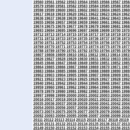
19560
19561
19562
19563
19564
19565
19566
19567
1956
19579
19580
19581
19582
19583
19584
19585
19586
1958
19598
19599
19600
19601
19602
19603
19604
19605
1960
19617
19618
19619
19620
19621
19622
19623
19624
1962
19636
19637
19638
19639
19640
19641
19642
19643
1964
19655
19656
19657
19658
19659
19660
19661
19662
1966
19674
19675
19676
19677
19678
19679
19680
19681
1968
19693
19694
19695
19696
19697
19698
19699
19700
1970
19712
19713
19714
19715
19716
19717
19718
19719
1972
19731
19732
19733
19734
19735
19736
19737
19738
1973
19750
19751
19752
19753
19754
19755
19756
19757
1975
19769
19770
19771
19772
19773
19774
19775
19776
1977
19788
19789
19790
19791
19792
19793
19794
19795
1979
19807
19808
19809
19810
19811
19812
19813
19814
1981
19826
19827
19828
19829
19830
19831
19832
19833
1983
19845
19846
19847
19848
19849
19850
19851
19852
1985
19864
19865
19866
19867
19868
19869
19870
19871
1987
19883
19884
19885
19886
19887
19888
19889
19890
1989
19902
19903
19904
19905
19906
19907
19908
19909
1991
19921
19922
19923
19924
19925
19926
19927
19928
1992
19940
19941
19942
19943
19944
19945
19946
19947
1994
19959
19960
19961
19962
19963
19964
19965
19966
1996
19978
19979
19980
19981
19982
19983
19984
19985
1998
19997
19998
19999
20000
20001
20002
20003
20004
2000
20016
20017
20018
20019
20020
20021
20022
20023
2002
20035
20036
20037
20038
20039
20040
20041
20042
2004
20054
20055
20056
20057
20058
20059
20060
20061
2006
20073
20074
20075
20076
20077
20078
20079
20080
2008
20092
20093
20094
20095
20096
20097
20098
20099
2010
20111
20112
20113
20114
20115
20116
20117
20118
20119
20130
20131
20132
20133
20134
20135
20136
20137
2013
20149
20150
20151
20152
20153
20154
20155
20156
2015