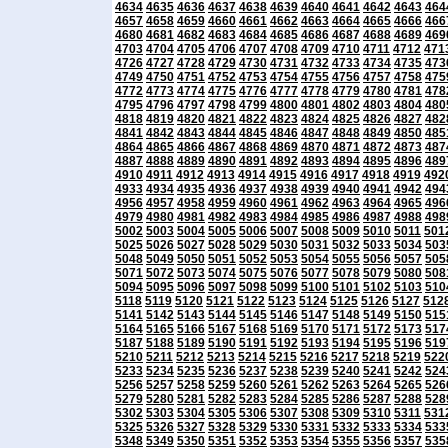
4634
4635
4636
4637
4638
4639
4640
4641
4642
4643
464
4657
4658
4659
4660
4661
4662
4663
4664
4665
4666
466
4680
4681
4682
4683
4684
4685
4686
4687
4688
4689
469
4703
4704
4705
4706
4707
4708
4709
4710
4711
4712
471
4726
4727
4728
4729
4730
4731
4732
4733
4734
4735
473
4749
4750
4751
4752
4753
4754
4755
4756
4757
4758
475
4772
4773
4774
4775
4776
4777
4778
4779
4780
4781
478
4795
4796
4797
4798
4799
4800
4801
4802
4803
4804
480
4818
4819
4820
4821
4822
4823
4824
4825
4826
4827
482
4841
4842
4843
4844
4845
4846
4847
4848
4849
4850
485
4864
4865
4866
4867
4868
4869
4870
4871
4872
4873
487
4887
4888
4889
4890
4891
4892
4893
4894
4895
4896
489
4910
4911
4912
4913
4914
4915
4916
4917
4918
4919
492
4933
4934
4935
4936
4937
4938
4939
4940
4941
4942
494
4956
4957
4958
4959
4960
4961
4962
4963
4964
4965
496
4979
4980
4981
4982
4983
4984
4985
4986
4987
4988
498
5002
5003
5004
5005
5006
5007
5008
5009
5010
5011
501
5025
5026
5027
5028
5029
5030
5031
5032
5033
5034
503
5048
5049
5050
5051
5052
5053
5054
5055
5056
5057
505
5071
5072
5073
5074
5075
5076
5077
5078
5079
5080
508
5094
5095
5096
5097
5098
5099
5100
5101
5102
5103
510
5118
5119
5120
5121
5122
5123
5124
5125
5126
5127
512
5141
5142
5143
5144
5145
5146
5147
5148
5149
5150
515
5164
5165
5166
5167
5168
5169
5170
5171
5172
5173
517
5187
5188
5189
5190
5191
5192
5193
5194
5195
5196
519
5210
5211
5212
5213
5214
5215
5216
5217
5218
5219
522
5233
5234
5235
5236
5237
5238
5239
5240
5241
5242
524
5256
5257
5258
5259
5260
5261
5262
5263
5264
5265
526
5279
5280
5281
5282
5283
5284
5285
5286
5287
5288
528
5302
5303
5304
5305
5306
5307
5308
5309
5310
5311
531
5325
5326
5327
5328
5329
5330
5331
5332
5333
5334
533
5348
5349
5350
5351
5352
5353
5354
5355
5356
5357
535