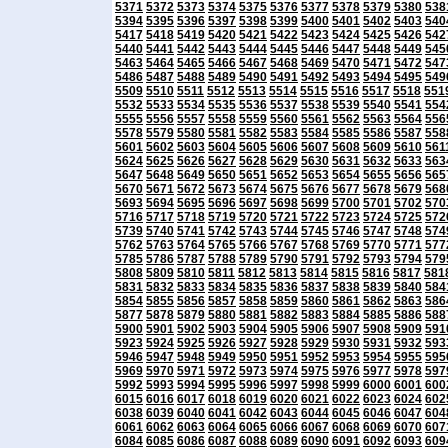
5371
5372
5373
5374
5375
5376
5377
5378
5379
5380
538
5394
5395
5396
5397
5398
5399
5400
5401
5402
5403
540
5417
5418
5419
5420
5421
5422
5423
5424
5425
5426
542
5440
5441
5442
5443
5444
5445
5446
5447
5448
5449
545
5463
5464
5465
5466
5467
5468
5469
5470
5471
5472
547
5486
5487
5488
5489
5490
5491
5492
5493
5494
5495
549
5509
5510
5511
5512
5513
5514
5515
5516
5517
5518
551
5532
5533
5534
5535
5536
5537
5538
5539
5540
5541
554
5555
5556
5557
5558
5559
5560
5561
5562
5563
5564
556
5578
5579
5580
5581
5582
5583
5584
5585
5586
5587
558
5601
5602
5603
5604
5605
5606
5607
5608
5609
5610
561
5624
5625
5626
5627
5628
5629
5630
5631
5632
5633
563
5647
5648
5649
5650
5651
5652
5653
5654
5655
5656
565
5670
5671
5672
5673
5674
5675
5676
5677
5678
5679
568
5693
5694
5695
5696
5697
5698
5699
5700
5701
5702
570
5716
5717
5718
5719
5720
5721
5722
5723
5724
5725
572
5739
5740
5741
5742
5743
5744
5745
5746
5747
5748
574
5762
5763
5764
5765
5766
5767
5768
5769
5770
5771
577
5785
5786
5787
5788
5789
5790
5791
5792
5793
5794
579
5808
5809
5810
5811
5812
5813
5814
5815
5816
5817
581
5831
5832
5833
5834
5835
5836
5837
5838
5839
5840
584
5854
5855
5856
5857
5858
5859
5860
5861
5862
5863
586
5877
5878
5879
5880
5881
5882
5883
5884
5885
5886
588
5900
5901
5902
5903
5904
5905
5906
5907
5908
5909
591
5923
5924
5925
5926
5927
5928
5929
5930
5931
5932
593
5946
5947
5948
5949
5950
5951
5952
5953
5954
5955
595
5969
5970
5971
5972
5973
5974
5975
5976
5977
5978
597
5992
5993
5994
5995
5996
5997
5998
5999
6000
6001
600
6015
6016
6017
6018
6019
6020
6021
6022
6023
6024
602
6038
6039
6040
6041
6042
6043
6044
6045
6046
6047
604
6061
6062
6063
6064
6065
6066
6067
6068
6069
6070
607
6084
6085
6086
6087
6088
6089
6090
6091
6092
6093
609