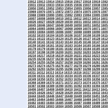
15912
15913
15914
15915
15916
15917
15918
15919
1592
15931
15932
15933
15934
15935
15936
15937
15938
1593
15950
15951
15952
15953
15954
15955
15956
15957
1595
15969
15970
15971
15972
15973
15974
15975
15976
1597
15988
15989
15990
15991
15992
15993
15994
15995
1599
16007
16008
16009
16010
16011
16012
16013
16014
1601
16026
16027
16028
16029
16030
16031
16032
16033
1603
16045
16046
16047
16048
16049
16050
16051
16052
1605
16064
16065
16066
16067
16068
16069
16070
16071
1607
16083
16084
16085
16086
16087
16088
16089
16090
1609
16102
16103
16104
16105
16106
16107
16108
16109
1611
16121
16122
16123
16124
16125
16126
16127
16128
1612
16140
16141
16142
16143
16144
16145
16146
16147
1614
16159
16160
16161
16162
16163
16164
16165
16166
1616
16178
16179
16180
16181
16182
16183
16184
16185
1618
16197
16198
16199
16200
16201
16202
16203
16204
1620
16216
16217
16218
16219
16220
16221
16222
16223
1622
16235
16236
16237
16238
16239
16240
16241
16242
1624
16254
16255
16256
16257
16258
16259
16260
16261
1626
16273
16274
16275
16276
16277
16278
16279
16280
1628
16292
16293
16294
16295
16296
16297
16298
16299
1630
16311
16312
16313
16314
16315
16316
16317
16318
1631
16330
16331
16332
16333
16334
16335
16336
16337
1633
16349
16350
16351
16352
16353
16354
16355
16356
1635
16368
16369
16370
16371
16372
16373
16374
16375
1637
16387
16388
16389
16390
16391
16392
16393
16394
1639
16406
16407
16408
16409
16410
16411
16412
16413
1641
16425
16426
16427
16428
16429
16430
16431
16432
1643
16444
16445
16446
16447
16448
16449
16450
16451
1645
16463
16464
16465
16466
16467
16468
16469
16470
1647
16482
16483
16484
16485
16486
16487
16488
16489
1649
16501
16502
16503
16504
16505
16506
16507
16508
1650