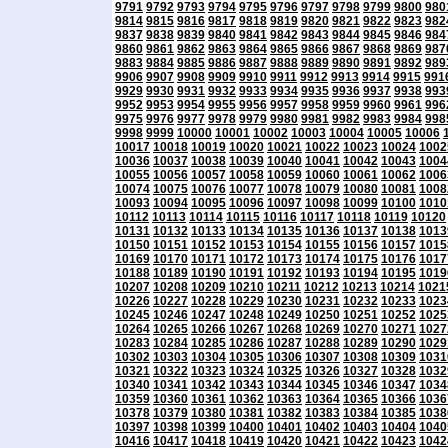
9791
9792
9793
9794
9795
9796
9797
9798
9799
9800
980
9814
9815
9816
9817
9818
9819
9820
9821
9822
9823
982
9837
9838
9839
9840
9841
9842
9843
9844
9845
9846
984
9860
9861
9862
9863
9864
9865
9866
9867
9868
9869
987
9883
9884
9885
9886
9887
9888
9889
9890
9891
9892
989
9906
9907
9908
9909
9910
9911
9912
9913
9914
9915
991
9929
9930
9931
9932
9933
9934
9935
9936
9937
9938
993
9952
9953
9954
9955
9956
9957
9958
9959
9960
9961
996
9975
9976
9977
9978
9979
9980
9981
9982
9983
9984
998
9998
9999
10000
10001
10002
10003
10004
10005
10006
10017
10018
10019
10020
10021
10022
10023
10024
1002
10036
10037
10038
10039
10040
10041
10042
10043
1004
10055
10056
10057
10058
10059
10060
10061
10062
1006
10074
10075
10076
10077
10078
10079
10080
10081
1008
10093
10094
10095
10096
10097
10098
10099
10100
1010
10112
10113
10114
10115
10116
10117
10118
10119
10120
10131
10132
10133
10134
10135
10136
10137
10138
1013
10150
10151
10152
10153
10154
10155
10156
10157
1015
10169
10170
10171
10172
10173
10174
10175
10176
1017
10188
10189
10190
10191
10192
10193
10194
10195
1019
10207
10208
10209
10210
10211
10212
10213
10214
1021
10226
10227
10228
10229
10230
10231
10232
10233
1023
10245
10246
10247
10248
10249
10250
10251
10252
1025
10264
10265
10266
10267
10268
10269
10270
10271
1027
10283
10284
10285
10286
10287
10288
10289
10290
1029
10302
10303
10304
10305
10306
10307
10308
10309
1031
10321
10322
10323
10324
10325
10326
10327
10328
1032
10340
10341
10342
10343
10344
10345
10346
10347
1034
10359
10360
10361
10362
10363
10364
10365
10366
1036
10378
10379
10380
10381
10382
10383
10384
10385
1038
10397
10398
10399
10400
10401
10402
10403
10404
1040
10416
10417
10418
10419
10420
10421
10422
10423
1042