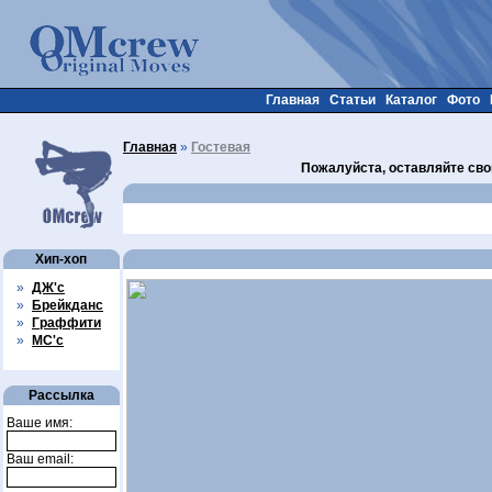
Главная
Статьи
Каталог
Фото
Главная
»
Гостевая
Пожалуйста, оставляйте сво
Хип-хоп
»
ДЖ'с
»
Брейкданс
»
Граффити
»
МС'с
Рассылка
Ваше имя:
Ваш email: