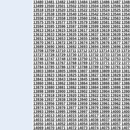
13480
13481
13482
13483
13484
13485
13486
13487
1348
13499
13500
13501
13502
13503
13504
13505
13506
1350
13518
13519
13520
13521
13522
13523
13524
13525
1352
13537
13538
13539
13540
13541
13542
13543
13544
1354
13556
13557
13558
13559
13560
13561
13562
13563
1356
13575
13576
13577
13578
13579
13580
13581
13582
1358
13594
13595
13596
13597
13598
13599
13600
13601
1360
13613
13614
13615
13616
13617
13618
13619
13620
1362
13632
13633
13634
13635
13636
13637
13638
13639
1364
13651
13652
13653
13654
13655
13656
13657
13658
1365
13670
13671
13672
13673
13674
13675
13676
13677
1367
13689
13690
13691
13692
13693
13694
13695
13696
1369
13708
13709
13710
13711
13712
13713
13714
13715
1371
13727
13728
13729
13730
13731
13732
13733
13734
1373
13746
13747
13748
13749
13750
13751
13752
13753
1375
13765
13766
13767
13768
13769
13770
13771
13772
1377
13784
13785
13786
13787
13788
13789
13790
13791
1379
13803
13804
13805
13806
13807
13808
13809
13810
1381
13822
13823
13824
13825
13826
13827
13828
13829
1383
13841
13842
13843
13844
13845
13846
13847
13848
1384
13860
13861
13862
13863
13864
13865
13866
13867
1386
13879
13880
13881
13882
13883
13884
13885
13886
1388
13898
13899
13900
13901
13902
13903
13904
13905
1390
13917
13918
13919
13920
13921
13922
13923
13924
1392
13936
13937
13938
13939
13940
13941
13942
13943
1394
13955
13956
13957
13958
13959
13960
13961
13962
1396
13974
13975
13976
13977
13978
13979
13980
13981
1398
13993
13994
13995
13996
13997
13998
13999
14000
1400
14012
14013
14014
14015
14016
14017
14018
14019
1402
14031
14032
14033
14034
14035
14036
14037
14038
1403
14050
14051
14052
14053
14054
14055
14056
14057
1405
14069
14070
14071
14072
14073
14074
14075
14076
1407