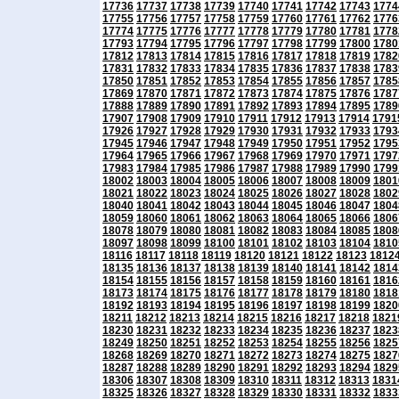
17736
17737
17738
17739
17740
17741
17742
17743
1774
17755
17756
17757
17758
17759
17760
17761
17762
1776
17774
17775
17776
17777
17778
17779
17780
17781
1778
17793
17794
17795
17796
17797
17798
17799
17800
1780
17812
17813
17814
17815
17816
17817
17818
17819
1782
17831
17832
17833
17834
17835
17836
17837
17838
1783
17850
17851
17852
17853
17854
17855
17856
17857
1785
17869
17870
17871
17872
17873
17874
17875
17876
1787
17888
17889
17890
17891
17892
17893
17894
17895
1789
17907
17908
17909
17910
17911
17912
17913
17914
1791
17926
17927
17928
17929
17930
17931
17932
17933
1793
17945
17946
17947
17948
17949
17950
17951
17952
1795
17964
17965
17966
17967
17968
17969
17970
17971
1797
17983
17984
17985
17986
17987
17988
17989
17990
1799
18002
18003
18004
18005
18006
18007
18008
18009
1801
18021
18022
18023
18024
18025
18026
18027
18028
1802
18040
18041
18042
18043
18044
18045
18046
18047
1804
18059
18060
18061
18062
18063
18064
18065
18066
1806
18078
18079
18080
18081
18082
18083
18084
18085
1808
18097
18098
18099
18100
18101
18102
18103
18104
1810
18116
18117
18118
18119
18120
18121
18122
18123
1812
18135
18136
18137
18138
18139
18140
18141
18142
1814
18154
18155
18156
18157
18158
18159
18160
18161
1816
18173
18174
18175
18176
18177
18178
18179
18180
1818
18192
18193
18194
18195
18196
18197
18198
18199
1820
18211
18212
18213
18214
18215
18216
18217
18218
1821
18230
18231
18232
18233
18234
18235
18236
18237
1823
18249
18250
18251
18252
18253
18254
18255
18256
1825
18268
18269
18270
18271
18272
18273
18274
18275
1827
18287
18288
18289
18290
18291
18292
18293
18294
1829
18306
18307
18308
18309
18310
18311
18312
18313
1831
18325
18326
18327
18328
18329
18330
18331
18332
1833