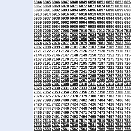
6844
6845
6846
6847
6848
6849
6850
6851
6852
6853
685
6867
6868
6869
6870
6871
6872
6873
6874
6875
6876
687
6890
6891
6892
6893
6894
6895
6896
6897
6898
6899
690
6913
6914
6915
6916
6917
6918
6919
6920
6921
6922
692
6936
6937
6938
6939
6940
6941
6942
6943
6944
6945
694
6959
6960
6961
6962
6963
6964
6965
6966
6967
6968
696
6982
6983
6984
6985
6986
6987
6988
6989
6990
6991
699
7005
7006
7007
7008
7009
7010
7011
7012
7013
7014
701
7028
7029
7030
7031
7032
7033
7034
7035
7036
7037
703
7051
7052
7053
7054
7055
7056
7057
7058
7059
7060
706
7074
7075
7076
7077
7078
7079
7080
7081
7082
7083
708
7097
7098
7099
7100
7101
7102
7103
7104
7105
7106
710
7121
7122
7123
7124
7125
7126
7127
7128
7129
7130
713
7144
7145
7146
7147
7148
7149
7150
7151
7152
7153
715
7167
7168
7169
7170
7171
7172
7173
7174
7175
7176
717
7190
7191
7192
7193
7194
7195
7196
7197
7198
7199
720
7213
7214
7215
7216
7217
7218
7219
7220
7221
7222
722
7236
7237
7238
7239
7240
7241
7242
7243
7244
7245
724
7259
7260
7261
7262
7263
7264
7265
7266
7267
7268
726
7282
7283
7284
7285
7286
7287
7288
7289
7290
7291
729
7305
7306
7307
7308
7309
7310
7311
7312
7313
7314
731
7328
7329
7330
7331
7332
7333
7334
7335
7336
7337
733
7351
7352
7353
7354
7355
7356
7357
7358
7359
7360
736
7374
7375
7376
7377
7378
7379
7380
7381
7382
7383
738
7397
7398
7399
7400
7401
7402
7403
7404
7405
7406
740
7420
7421
7422
7423
7424
7425
7426
7427
7428
7429
743
7443
7444
7445
7446
7447
7448
7449
7450
7451
7452
745
7466
7467
7468
7469
7470
7471
7472
7473
7474
7475
747
7489
7490
7491
7492
7493
7494
7495
7496
7497
7498
749
7512
7513
7514
7515
7516
7517
7518
7519
7520
7521
752
7535
7536
7537
7538
7539
7540
7541
7542
7543
7544
754
7558
7559
7560
7561
7562
7563
7564
7565
7566
7567
756