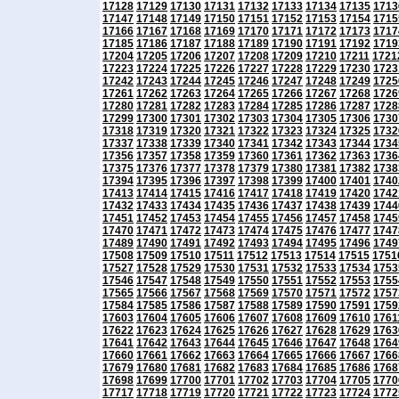
17128
17129
17130
17131
17132
17133
17134
17135
1713
17147
17148
17149
17150
17151
17152
17153
17154
1715
17166
17167
17168
17169
17170
17171
17172
17173
1717
17185
17186
17187
17188
17189
17190
17191
17192
1719
17204
17205
17206
17207
17208
17209
17210
17211
1721
17223
17224
17225
17226
17227
17228
17229
17230
1723
17242
17243
17244
17245
17246
17247
17248
17249
1725
17261
17262
17263
17264
17265
17266
17267
17268
1726
17280
17281
17282
17283
17284
17285
17286
17287
1728
17299
17300
17301
17302
17303
17304
17305
17306
1730
17318
17319
17320
17321
17322
17323
17324
17325
1732
17337
17338
17339
17340
17341
17342
17343
17344
1734
17356
17357
17358
17359
17360
17361
17362
17363
1736
17375
17376
17377
17378
17379
17380
17381
17382
1738
17394
17395
17396
17397
17398
17399
17400
17401
1740
17413
17414
17415
17416
17417
17418
17419
17420
1742
17432
17433
17434
17435
17436
17437
17438
17439
1744
17451
17452
17453
17454
17455
17456
17457
17458
1745
17470
17471
17472
17473
17474
17475
17476
17477
1747
17489
17490
17491
17492
17493
17494
17495
17496
1749
17508
17509
17510
17511
17512
17513
17514
17515
1751
17527
17528
17529
17530
17531
17532
17533
17534
1753
17546
17547
17548
17549
17550
17551
17552
17553
1755
17565
17566
17567
17568
17569
17570
17571
17572
1757
17584
17585
17586
17587
17588
17589
17590
17591
1759
17603
17604
17605
17606
17607
17608
17609
17610
1761
17622
17623
17624
17625
17626
17627
17628
17629
1763
17641
17642
17643
17644
17645
17646
17647
17648
1764
17660
17661
17662
17663
17664
17665
17666
17667
1766
17679
17680
17681
17682
17683
17684
17685
17686
1768
17698
17699
17700
17701
17702
17703
17704
17705
1770
17717
17718
17719
17720
17721
17722
17723
17724
1772