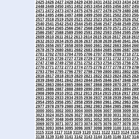
2425
2426
2427
2428
2429
2430
2431
2432
2433
2434
243
2448
2449
2450
2451
2452
2453
2454
2455
2456
2457
245
2471
2472
2473
2474
2475
2476
2477
2478
2479
2480
248
2494
2495
2496
2497
2498
2499
2500
2501
2502
2503
250
2517
2518
2519
2520
2521
2522
2523
2524
2525
2526
252
2540
2541
2542
2543
2544
2545
2546
2547
2548
2549
255
2563
2564
2565
2566
2567
2568
2569
2570
2571
2572
257
2586
2587
2588
2589
2590
2591
2592
2593
2594
2595
259
2609
2610
2611
2612
2613
2614
2615
2616
2617
2618
261
2632
2633
2634
2635
2636
2637
2638
2639
2640
2641
264
2655
2656
2657
2658
2659
2660
2661
2662
2663
2664
266
2678
2679
2680
2681
2682
2683
2684
2685
2686
2687
268
2701
2702
2703
2704
2705
2706
2707
2708
2709
2710
271
2724
2725
2726
2727
2728
2729
2730
2731
2732
2733
273
2747
2748
2749
2750
2751
2752
2753
2754
2755
2756
275
2770
2771
2772
2773
2774
2775
2776
2777
2778
2779
278
2793
2794
2795
2796
2797
2798
2799
2800
2801
2802
280
2816
2817
2818
2819
2820
2821
2822
2823
2824
2825
282
2839
2840
2841
2842
2843
2844
2845
2846
2847
2848
284
2862
2863
2864
2865
2866
2867
2868
2869
2870
2871
287
2885
2886
2887
2888
2889
2890
2891
2892
2893
2894
289
2908
2909
2910
2911
2912
2913
2914
2915
2916
2917
291
2931
2932
2933
2934
2935
2936
2937
2938
2939
2940
294
2954
2955
2956
2957
2958
2959
2960
2961
2962
2963
296
2977
2978
2979
2980
2981
2982
2983
2984
2985
2986
298
3000
3001
3002
3003
3004
3005
3006
3007
3008
3009
301
3023
3024
3025
3026
3027
3028
3029
3030
3031
3032
303
3046
3047
3048
3049
3050
3051
3052
3053
3054
3055
305
3069
3070
3071
3072
3073
3074
3075
3076
3077
3078
307
3092
3093
3094
3095
3096
3097
3098
3099
3100
3101
310
3115
3116
3117
3118
3119
3120
3121
3122
3123
3124
3125
3138
3139
3140
3141
3142
3143
3144
3145
3146
3147
314