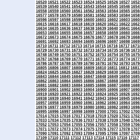
16520
16521
16522
16523
16524
16525
16526
16527
1652
16539
16540
16541
16542
16543
16544
16545
16546
1654
16558
16559
16560
16561
16562
16563
16564
16565
1656
16577
16578
16579
16580
16581
16582
16583
16584
1658
16596
16597
16598
16599
16600
16601
16602
16603
1660
16615
16616
16617
16618
16619
16620
16621
16622
1662
16634
16635
16636
16637
16638
16639
16640
16641
1664
16653
16654
16655
16656
16657
16658
16659
16660
1666
16672
16673
16674
16675
16676
16677
16678
16679
1668
16691
16692
16693
16694
16695
16696
16697
16698
1669
16710
16711
16712
16713
16714
16715
16716
16717
1671
16729
16730
16731
16732
16733
16734
16735
16736
1673
16748
16749
16750
16751
16752
16753
16754
16755
1675
16767
16768
16769
16770
16771
16772
16773
16774
1677
16786
16787
16788
16789
16790
16791
16792
16793
1679
16805
16806
16807
16808
16809
16810
16811
16812
1681
16824
16825
16826
16827
16828
16829
16830
16831
1683
16843
16844
16845
16846
16847
16848
16849
16850
1685
16862
16863
16864
16865
16866
16867
16868
16869
1687
16881
16882
16883
16884
16885
16886
16887
16888
1688
16900
16901
16902
16903
16904
16905
16906
16907
1690
16919
16920
16921
16922
16923
16924
16925
16926
1692
16938
16939
16940
16941
16942
16943
16944
16945
1694
16957
16958
16959
16960
16961
16962
16963
16964
1696
16976
16977
16978
16979
16980
16981
16982
16983
1698
16995
16996
16997
16998
16999
17000
17001
17002
1700
17014
17015
17016
17017
17018
17019
17020
17021
1702
17033
17034
17035
17036
17037
17038
17039
17040
1704
17052
17053
17054
17055
17056
17057
17058
17059
1706
17071
17072
17073
17074
17075
17076
17077
17078
1707
17090
17091
17092
17093
17094
17095
17096
17097
1709
17109
17110
17111
17112
17113
17114
17115
17116
17117