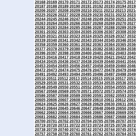
20168
20169
20170
20171
20172
20173
20174
20175
2017
20187
20188
20189
20190
20191
20192
20193
20194
2019
20206
20207
20208
20209
20210
20211
20212
20213
2021
20225
20226
20227
20228
20229
20230
20231
20232
2023
20244
20245
20246
20247
20248
20249
20250
20251
2025
20263
20264
20265
20266
20267
20268
20269
20270
2027
20282
20283
20284
20285
20286
20287
20288
20289
2029
20301
20302
20303
20304
20305
20306
20307
20308
2030
20320
20321
20322
20323
20324
20325
20326
20327
2032
20339
20340
20341
20342
20343
20344
20345
20346
2034
20358
20359
20360
20361
20362
20363
20364
20365
2036
20377
20378
20379
20380
20381
20382
20383
20384
2038
20396
20397
20398
20399
20400
20401
20402
20403
2040
20415
20416
20417
20418
20419
20420
20421
20422
2042
20434
20435
20436
20437
20438
20439
20440
20441
2044
20453
20454
20455
20456
20457
20458
20459
20460
2046
20472
20473
20474
20475
20476
20477
20478
20479
2048
20491
20492
20493
20494
20495
20496
20497
20498
2049
20510
20511
20512
20513
20514
20515
20516
20517
2051
20529
20530
20531
20532
20533
20534
20535
20536
2053
20548
20549
20550
20551
20552
20553
20554
20555
2055
20567
20568
20569
20570
20571
20572
20573
20574
2057
20586
20587
20588
20589
20590
20591
20592
20593
2059
20605
20606
20607
20608
20609
20610
20611
20612
2061
20624
20625
20626
20627
20628
20629
20630
20631
2063
20643
20644
20645
20646
20647
20648
20649
20650
2065
20662
20663
20664
20665
20666
20667
20668
20669
2067
20681
20682
20683
20684
20685
20686
20687
20688
2068
20700
20701
20702
20703
20704
20705
20706
20707
2070
20719
20720
20721
20722
20723
20724
20725
20726
2072
20738
20739
20740
20741
20742
20743
20744
20745
2074
20757
20758
20759
20760
20761
20762
20763
20764
2076