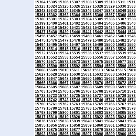
15304
15305
15306
15307
15308
15309
15310
15311
1531
15323
15324
15325
15326
15327
15328
15329
15330
1533
15342
15343
15344
15345
15346
15347
15348
15349
1535
15361
15362
15363
15364
15365
15366
15367
15368
1536
15380
15381
15382
15383
15384
15385
15386
15387
1538
15399
15400
15401
15402
15403
15404
15405
15406
1540
15418
15419
15420
15421
15422
15423
15424
15425
1542
15437
15438
15439
15440
15441
15442
15443
15444
1544
15456
15457
15458
15459
15460
15461
15462
15463
1546
15475
15476
15477
15478
15479
15480
15481
15482
1548
15494
15495
15496
15497
15498
15499
15500
15501
1550
15513
15514
15515
15516
15517
15518
15519
15520
1552
15532
15533
15534
15535
15536
15537
15538
15539
1554
15551
15552
15553
15554
15555
15556
15557
15558
1555
15570
15571
15572
15573
15574
15575
15576
15577
1557
15589
15590
15591
15592
15593
15594
15595
15596
1559
15608
15609
15610
15611
15612
15613
15614
15615
1561
15627
15628
15629
15630
15631
15632
15633
15634
1563
15646
15647
15648
15649
15650
15651
15652
15653
1565
15665
15666
15667
15668
15669
15670
15671
15672
1567
15684
15685
15686
15687
15688
15689
15690
15691
1569
15703
15704
15705
15706
15707
15708
15709
15710
1571
15722
15723
15724
15725
15726
15727
15728
15729
1573
15741
15742
15743
15744
15745
15746
15747
15748
1574
15760
15761
15762
15763
15764
15765
15766
15767
1576
15779
15780
15781
15782
15783
15784
15785
15786
1578
15798
15799
15800
15801
15802
15803
15804
15805
1580
15817
15818
15819
15820
15821
15822
15823
15824
1582
15836
15837
15838
15839
15840
15841
15842
15843
1584
15855
15856
15857
15858
15859
15860
15861
15862
1586
15874
15875
15876
15877
15878
15879
15880
15881
1588
15893
15894
15895
15896
15897
15898
15899
15900
1590