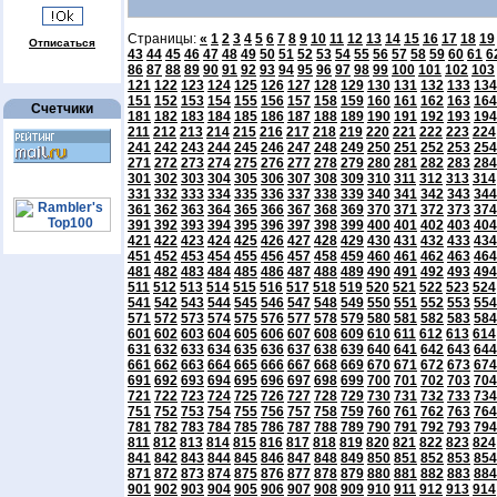
Страницы:
«
1
2
3
4
5
6
7
8
9
10
11
12
13
14
15
16
17
18
19
Отписаться
43
44
45
46
47
48
49
50
51
52
53
54
55
56
57
58
59
60
61
6
86
87
88
89
90
91
92
93
94
95
96
97
98
99
100
101
102
103
121
122
123
124
125
126
127
128
129
130
131
132
133
134
151
152
153
154
155
156
157
158
159
160
161
162
163
164
Счетчики
181
182
183
184
185
186
187
188
189
190
191
192
193
194
211
212
213
214
215
216
217
218
219
220
221
222
223
224
241
242
243
244
245
246
247
248
249
250
251
252
253
254
271
272
273
274
275
276
277
278
279
280
281
282
283
284
301
302
303
304
305
306
307
308
309
310
311
312
313
314
331
332
333
334
335
336
337
338
339
340
341
342
343
344
361
362
363
364
365
366
367
368
369
370
371
372
373
374
391
392
393
394
395
396
397
398
399
400
401
402
403
404
421
422
423
424
425
426
427
428
429
430
431
432
433
434
451
452
453
454
455
456
457
458
459
460
461
462
463
464
481
482
483
484
485
486
487
488
489
490
491
492
493
494
511
512
513
514
515
516
517
518
519
520
521
522
523
524
541
542
543
544
545
546
547
548
549
550
551
552
553
554
571
572
573
574
575
576
577
578
579
580
581
582
583
584
601
602
603
604
605
606
607
608
609
610
611
612
613
614
631
632
633
634
635
636
637
638
639
640
641
642
643
644
661
662
663
664
665
666
667
668
669
670
671
672
673
674
691
692
693
694
695
696
697
698
699
700
701
702
703
704
721
722
723
724
725
726
727
728
729
730
731
732
733
734
751
752
753
754
755
756
757
758
759
760
761
762
763
764
781
782
783
784
785
786
787
788
789
790
791
792
793
794
811
812
813
814
815
816
817
818
819
820
821
822
823
824
841
842
843
844
845
846
847
848
849
850
851
852
853
854
871
872
873
874
875
876
877
878
879
880
881
882
883
884
901
902
903
904
905
906
907
908
909
910
911
912
913
914