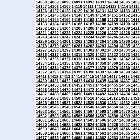
14088
14089
14090
14091
14092
14093
14094
14095
1409
14107
14108
14109
14110
14111
14112
14113
14114
14115
14126
14127
14128
14129
14130
14131
14132
14133
1413
14145
14146
14147
14148
14149
14150
14151
14152
1415
14164
14165
14166
14167
14168
14169
14170
14171
1417
14183
14184
14185
14186
14187
14188
14189
14190
1419
14202
14203
14204
14205
14206
14207
14208
14209
1421
14221
14222
14223
14224
14225
14226
14227
14228
1422
14240
14241
14242
14243
14244
14245
14246
14247
1424
14259
14260
14261
14262
14263
14264
14265
14266
1426
14278
14279
14280
14281
14282
14283
14284
14285
1428
14297
14298
14299
14300
14301
14302
14303
14304
1430
14316
14317
14318
14319
14320
14321
14322
14323
1432
14335
14336
14337
14338
14339
14340
14341
14342
1434
14354
14355
14356
14357
14358
14359
14360
14361
1436
14373
14374
14375
14376
14377
14378
14379
14380
1438
14392
14393
14394
14395
14396
14397
14398
14399
1440
14411
14412
14413
14414
14415
14416
14417
14418
1441
14430
14431
14432
14433
14434
14435
14436
14437
1443
14449
14450
14451
14452
14453
14454
14455
14456
1445
14468
14469
14470
14471
14472
14473
14474
14475
1447
14487
14488
14489
14490
14491
14492
14493
14494
1449
14506
14507
14508
14509
14510
14511
14512
14513
1451
14525
14526
14527
14528
14529
14530
14531
14532
1453
14544
14545
14546
14547
14548
14549
14550
14551
1455
14563
14564
14565
14566
14567
14568
14569
14570
1457
14582
14583
14584
14585
14586
14587
14588
14589
1459
14601
14602
14603
14604
14605
14606
14607
14608
1460
14620
14621
14622
14623
14624
14625
14626
14627
1462
14639
14640
14641
14642
14643
14644
14645
14646
1464
14658
14659
14660
14661
14662
14663
14664
14665
1466
14677
14678
14679
14680
14681
14682
14683
14684
1468