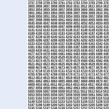
3757
3758
3759
3760
3761
3762
3763
3764
3765
3766
376
3805
3806
3807
3808
3809
3810
3811
3812
3813
3814
381
3853
3854
3855
3856
3857
3858
3859
3860
3861
3862
386
3901
3902
3903
3904
3905
3906
3907
3908
3909
3910
391
3949
3950
3951
3952
3953
3954
3955
3956
3957
3958
395
3997
3998
3999
4000
4001
4002
4003
4004
4005
4006
400
4045
4046
4047
4048
4049
4050
4051
4052
4053
4054
405
4093
4094
4095
4096
4097
4098
4099
4100
4101
4102
410
4141
4142
4143
4144
4145
4146
4147
4148
4149
4150
415
4189
4190
4191
4192
4193
4194
4195
4196
4197
4198
419
4237
4238
4239
4240
4241
4242
4243
4244
4245
4246
424
4285
4286
4287
4288
4289
4290
4291
4292
4293
4294
429
4333
4334
4335
4336
4337
4338
4339
4340
4341
4342
434
4381
4382
4383
4384
4385
4386
4387
4388
4389
4390
439
4429
4430
4431
4432
4433
4434
4435
4436
4437
4438
443
4477
4478
4479
4480
4481
4482
4483
4484
4485
4486
448
4525
4526
4527
4528
4529
4530
4531
4532
4533
4534
453
4573
4574
4575
4576
4577
4578
4579
4580
4581
4582
458
4621
4622
4623
4624
4625
4626
4627
4628
4629
4630
463
4669
4670
4671
4672
4673
4674
4675
4676
4677
4678
467
4717
4718
4719
4720
4721
4722
4723
4724
4725
4726
472
4765
4766
4767
4768
4769
4770
4771
4772
4773
4774
477
4813
4814
4815
4816
4817
4818
4819
4820
4821
4822
482
4861
4862
4863
4864
4865
4866
4867
4868
4869
4870
487
4909
4910
4911
4912
4913
4914
4915
4916
4917
4918
491
4957
4958
4959
4960
4961
4962
4963
4964
4965
4966
496
5005
5006
5007
5008
5009
5010
5011
5012
5013
5014
501
5053
5054
5055
5056
5057
5058
5059
5060
5061
5062
506
5101
5102
5103
5104
5105
5106
5107
5108
5109
5110
511
5149
5150
5151
5152
5153
5154
5155
5156
5157
5158
515
5197
5198
5199
5200
5201
5202
5203
5204
5205
5206
520
5245
5246
5247
5248
5249
5250
5251
5252
5253
5254
525