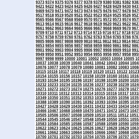
9373
9374
9375
9376
9377
9378
9379
9380
9381
9382
938
9421
9422
9423
9424
9425
9426
9427
9428
9429
9430
943
9469
9470
9471
9472
9473
9474
9475
9476
9477
9478
947
9517
9518
9519
9520
9521
9522
9523
9524
9525
9526
952
9565
9566
9567
9568
9569
9570
9571
9572
9573
9574
957
9613
9614
9615
9616
9617
9618
9619
9620
9621
9622
962
9661
9662
9663
9664
9665
9666
9667
9668
9669
9670
967
9709
9710
9711
9712
9713
9714
9715
9716
9717
9718
971
9757
9758
9759
9760
9761
9762
9763
9764
9765
9766
976
9805
9806
9807
9808
9809
9810
9811
9812
9813
9814
981
9853
9854
9855
9856
9857
9858
9859
9860
9861
9862
986
9901
9902
9903
9904
9905
9906
9907
9908
9909
9910
991
9949
9950
9951
9952
9953
9954
9955
9956
9957
9958
995
9997
9998
9999
10000
10001
10002
10003
10004
10005
1
10037
10038
10039
10040
10041
10042
10043
10044
1004
10076
10077
10078
10079
10080
10081
10082
10083
1008
10115
10116
10117
10118
10119
10120
10121
10122
1012
10154
10155
10156
10157
10158
10159
10160
10161
1016
10193
10194
10195
10196
10197
10198
10199
10200
1020
10232
10233
10234
10235
10236
10237
10238
10239
1024
10271
10272
10273
10274
10275
10276
10277
10278
1027
10310
10311
10312
10313
10314
10315
10316
10317
1031
10349
10350
10351
10352
10353
10354
10355
10356
1035
10388
10389
10390
10391
10392
10393
10394
10395
1039
10427
10428
10429
10430
10431
10432
10433
10434
1043
10466
10467
10468
10469
10470
10471
10472
10473
1047
10505
10506
10507
10508
10509
10510
10511
10512
1051
10544
10545
10546
10547
10548
10549
10550
10551
1055
10583
10584
10585
10586
10587
10588
10589
10590
1059
10622
10623
10624
10625
10626
10627
10628
10629
1063
10661
10662
10663
10664
10665
10666
10667
10668
1066
10700
10701
10702
10703
10704
10705
10706
10707
1070