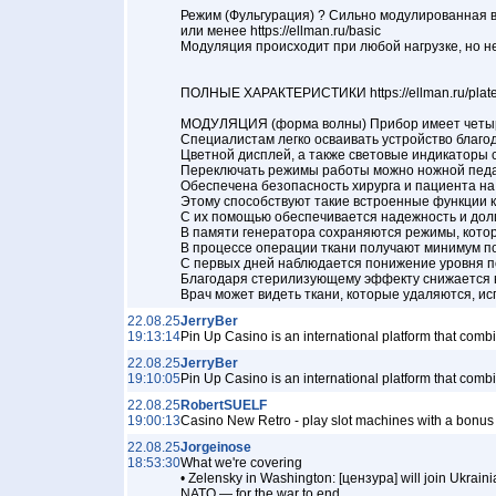
Режим (Фульгурация) ? Сильно модулированная во
или менее https://ellman.ru/basic
Модуляция происходит при любой нагрузке, но не б
ПОЛНЫЕ ХАРАКТЕРИСТИКИ https://ellman.ru/plat
МОДУЛЯЦИЯ (форма волны) Прибор имеет четы
Специалистам легко осваивать устройство благода
Цветной дисплей, а также световые индикаторы со
Переключать режимы работы можно ножной педаль
Обеспечена безопасность хирурга и пациента на у
Этому способствуют такие встроенные функции как
С их помощью обеспечивается надежность и долгов
В памяти генератора сохраняются режимы, которые
В процессе операции ткани получают минимум пов
С первых дней наблюдается понижение уровня по
Благодаря стерилизующему эффекту снижается воз
Врач может видеть ткани, которые удаляются, испо
22.08.25
JerryBer
19:13:14
Pin Up Casino is an international platform that co
22.08.25
JerryBer
19:10:05
Pin Up Casino is an international platform that com
22.08.25
RobertSUELF
19:00:13
Casino New Retro - play slot machines with a bo
22.08.25
Jorgeinose
18:53:30
What we're covering
• Zelensky in Washington: [цензура] will join Ukrai
NATO — for the war to end.