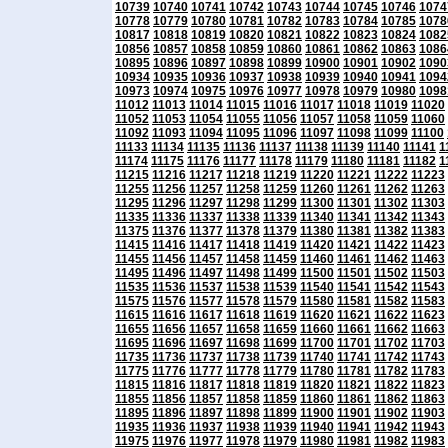
10739
10740
10741
10742
10743
10744
10745
10746
1074
10778
10779
10780
10781
10782
10783
10784
10785
1078
10817
10818
10819
10820
10821
10822
10823
10824
1082
10856
10857
10858
10859
10860
10861
10862
10863
1086
10895
10896
10897
10898
10899
10900
10901
10902
1090
10934
10935
10936
10937
10938
10939
10940
10941
1094
10973
10974
10975
10976
10977
10978
10979
10980
1098
11012
11013
11014
11015
11016
11017
11018
11019
11020
11052
11053
11054
11055
11056
11057
11058
11059
11060
11092
11093
11094
11095
11096
11097
11098
11099
11100
11133
11134
11135
11136
11137
11138
11139
11140
11141
1
11174
11175
11176
11177
11178
11179
11180
11181
11182
1
11215
11216
11217
11218
11219
11220
11221
11222
11223
11255
11256
11257
11258
11259
11260
11261
11262
11263
11295
11296
11297
11298
11299
11300
11301
11302
11303
11335
11336
11337
11338
11339
11340
11341
11342
11343
11375
11376
11377
11378
11379
11380
11381
11382
11383
11415
11416
11417
11418
11419
11420
11421
11422
11423
11455
11456
11457
11458
11459
11460
11461
11462
11463
11495
11496
11497
11498
11499
11500
11501
11502
11503
11535
11536
11537
11538
11539
11540
11541
11542
11543
11575
11576
11577
11578
11579
11580
11581
11582
11583
11615
11616
11617
11618
11619
11620
11621
11622
11623
11655
11656
11657
11658
11659
11660
11661
11662
11663
11695
11696
11697
11698
11699
11700
11701
11702
11703
11735
11736
11737
11738
11739
11740
11741
11742
11743
11775
11776
11777
11778
11779
11780
11781
11782
11783
11815
11816
11817
11818
11819
11820
11821
11822
11823
11855
11856
11857
11858
11859
11860
11861
11862
11863
11895
11896
11897
11898
11899
11900
11901
11902
11903
11935
11936
11937
11938
11939
11940
11941
11942
11943
11975
11976
11977
11978
11979
11980
11981
11982
11983