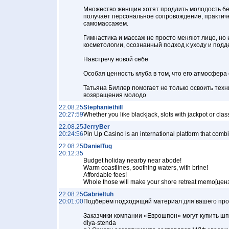
Множество женщин хотят продлить молодость без 
получает персональное сопровождение, практиче
самомассажем.
Гимнастика и массаж не просто меняют лицо, но 
косметологии, осознанный подход к уходу и по
Навстречу новой себе
Особая ценность клуба в том, что его атмосфера
Татьяна Биллер помогает не только освоить техн
возвращения молодо
22.08.25
Stephaniethill
20:27:59
Whether you like blackjack, slots with jackpot or cl
22.08.25
JerryBer
20:24:56
Pin Up Casino is an international platform that com
22.08.25
DanielTug
20:12:35
Budget holiday nearby near abode!
Warm coastlines, soothing waters, with brine!
Affordable fees!
Whole those will make your shore retreat memo[ценз
22.08.25
Gabrieltuh
20:01:00
Подберём подходящий материал для вашего проекта
Заказчики компании «Еврошпон» могут купить шпон
dlya-stenda