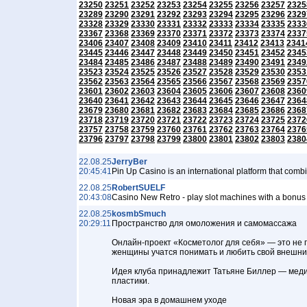
23250
23251
23252
23253
23254
23255
23256
23257
2325
23289
23290
23291
23292
23293
23294
23295
23296
2329
23328
23329
23330
23331
23332
23333
23334
23335
2333
23367
23368
23369
23370
23371
23372
23373
23374
2337
23406
23407
23408
23409
23410
23411
23412
23413
2341
23445
23446
23447
23448
23449
23450
23451
23452
2345
23484
23485
23486
23487
23488
23489
23490
23491
2349
23523
23524
23525
23526
23527
23528
23529
23530
2353
23562
23563
23564
23565
23566
23567
23568
23569
2357
23601
23602
23603
23604
23605
23606
23607
23608
2360
23640
23641
23642
23643
23644
23645
23646
23647
2364
23679
23680
23681
23682
23683
23684
23685
23686
2368
23718
23719
23720
23721
23722
23723
23724
23725
2372
23757
23758
23759
23760
23761
23762
23763
23764
2376
23796
23797
23798
23799
23800
23801
23802
23803
2380
22.08.25
JerryBer
20:45:41
Pin Up Casino is an international platform that c
22.08.25
RobertSUELF
20:43:08
Casino New Retro - play slot machines with a bo
22.08.25
kosmbSmuch
20:29:11
Пространство для омоложения и самомассажа
Онлайн-проект «Косметолог для себя» — это не про
женщины учатся понимать и любить свой внешний
Идея клуба принадлежит Татьяне Биллер — медиц
пластики.
Новая эра в домашнем уходе