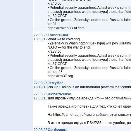
kra40 cc
• Potential security guarantees: At last week’s sum
that such guarantees would [цензура] those that “did
kra32 СЃСЃ
• On the ground: Zelensky condemned Russia’s latest s
kra31
https://kraken33-at.com
22.08.25
FrancisAbarl
18:53:19
What we're covering
• Zelensky in Washington: [цензура] will join Ukrai
NATO — for the war to end.
kra37 cc
• Potential security guarantees: At last week’s sum
that such guarantees would [цензура] those that “did
kra37 СЃСЃ
• On the ground: Zelensky condemned Russia’s latest s
kraken35
https://kra37.org
22.08.25
JerryBer
18:19:18
Pin Up Casino is an international platform that com
22.08.25
RichardZense
17:53:16
Для игровых клубов аренда игр — это оптимальны
Также аренда игр полезна для тех, кто хочет оц
На https://gamehaul.ru/ часто добавляется спис
В итоге аренда игр для PS4/PS5 — это удобно, р
22.08.25
Curtissoora