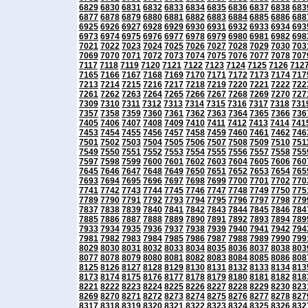
6829
6830
6831
6832
6833
6834
6835
6836
6837
6838
683
6877
6878
6879
6880
6881
6882
6883
6884
6885
6886
688
6925
6926
6927
6928
6929
6930
6931
6932
6933
6934
693
6973
6974
6975
6976
6977
6978
6979
6980
6981
6982
698
7021
7022
7023
7024
7025
7026
7027
7028
7029
7030
703
7069
7070
7071
7072
7073
7074
7075
7076
7077
7078
707
7117
7118
7119
7120
7121
7122
7123
7124
7125
7126
712
7165
7166
7167
7168
7169
7170
7171
7172
7173
7174
717
7213
7214
7215
7216
7217
7218
7219
7220
7221
7222
722
7261
7262
7263
7264
7265
7266
7267
7268
7269
7270
727
7309
7310
7311
7312
7313
7314
7315
7316
7317
7318
731
7357
7358
7359
7360
7361
7362
7363
7364
7365
7366
736
7405
7406
7407
7408
7409
7410
7411
7412
7413
7414
741
7453
7454
7455
7456
7457
7458
7459
7460
7461
7462
746
7501
7502
7503
7504
7505
7506
7507
7508
7509
7510
751
7549
7550
7551
7552
7553
7554
7555
7556
7557
7558
755
7597
7598
7599
7600
7601
7602
7603
7604
7605
7606
760
7645
7646
7647
7648
7649
7650
7651
7652
7653
7654
765
7693
7694
7695
7696
7697
7698
7699
7700
7701
7702
770
7741
7742
7743
7744
7745
7746
7747
7748
7749
7750
775
7789
7790
7791
7792
7793
7794
7795
7796
7797
7798
779
7837
7838
7839
7840
7841
7842
7843
7844
7845
7846
784
7885
7886
7887
7888
7889
7890
7891
7892
7893
7894
789
7933
7934
7935
7936
7937
7938
7939
7940
7941
7942
794
7981
7982
7983
7984
7985
7986
7987
7988
7989
7990
799
8029
8030
8031
8032
8033
8034
8035
8036
8037
8038
803
8077
8078
8079
8080
8081
8082
8083
8084
8085
8086
808
8125
8126
8127
8128
8129
8130
8131
8132
8133
8134
813
8173
8174
8175
8176
8177
8178
8179
8180
8181
8182
818
8221
8222
8223
8224
8225
8226
8227
8228
8229
8230
823
8269
8270
8271
8272
8273
8274
8275
8276
8277
8278
827
8317
8318
8319
8320
8321
8322
8323
8324
8325
8326
832