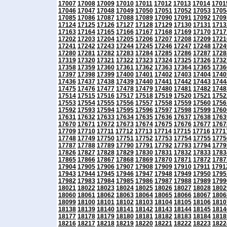
17007
17008
17009
17010
17011
17012
17013
17014
1701
17046
17047
17048
17049
17050
17051
17052
17053
1705
17085
17086
17087
17088
17089
17090
17091
17092
1709
17124
17125
17126
17127
17128
17129
17130
17131
1713
17163
17164
17165
17166
17167
17168
17169
17170
1717
17202
17203
17204
17205
17206
17207
17208
17209
1721
17241
17242
17243
17244
17245
17246
17247
17248
1724
17280
17281
17282
17283
17284
17285
17286
17287
1728
17319
17320
17321
17322
17323
17324
17325
17326
1732
17358
17359
17360
17361
17362
17363
17364
17365
1736
17397
17398
17399
17400
17401
17402
17403
17404
1740
17436
17437
17438
17439
17440
17441
17442
17443
1744
17475
17476
17477
17478
17479
17480
17481
17482
1748
17514
17515
17516
17517
17518
17519
17520
17521
1752
17553
17554
17555
17556
17557
17558
17559
17560
1756
17592
17593
17594
17595
17596
17597
17598
17599
1760
17631
17632
17633
17634
17635
17636
17637
17638
1763
17670
17671
17672
17673
17674
17675
17676
17677
1767
17709
17710
17711
17712
17713
17714
17715
17716
1771
17748
17749
17750
17751
17752
17753
17754
17755
1775
17787
17788
17789
17790
17791
17792
17793
17794
1779
17826
17827
17828
17829
17830
17831
17832
17833
1783
17865
17866
17867
17868
17869
17870
17871
17872
1787
17904
17905
17906
17907
17908
17909
17910
17911
1791
17943
17944
17945
17946
17947
17948
17949
17950
1795
17982
17983
17984
17985
17986
17987
17988
17989
1799
18021
18022
18023
18024
18025
18026
18027
18028
1802
18060
18061
18062
18063
18064
18065
18066
18067
1806
18099
18100
18101
18102
18103
18104
18105
18106
1810
18138
18139
18140
18141
18142
18143
18144
18145
1814
18177
18178
18179
18180
18181
18182
18183
18184
1818
18216
18217
18218
18219
18220
18221
18222
18223
1822