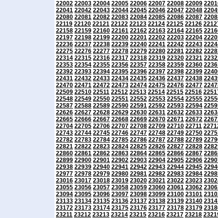
22002
22003
22004
22005
22006
22007
22008
22009
2201
22041
22042
22043
22044
22045
22046
22047
22048
2204
22080
22081
22082
22083
22084
22085
22086
22087
2208
22119
22120
22121
22122
22123
22124
22125
22126
2212
22158
22159
22160
22161
22162
22163
22164
22165
2216
22197
22198
22199
22200
22201
22202
22203
22204
2220
22236
22237
22238
22239
22240
22241
22242
22243
2224
22275
22276
22277
22278
22279
22280
22281
22282
2228
22314
22315
22316
22317
22318
22319
22320
22321
2232
22353
22354
22355
22356
22357
22358
22359
22360
2236
22392
22393
22394
22395
22396
22397
22398
22399
2240
22431
22432
22433
22434
22435
22436
22437
22438
2243
22470
22471
22472
22473
22474
22475
22476
22477
2247
22509
22510
22511
22512
22513
22514
22515
22516
2251
22548
22549
22550
22551
22552
22553
22554
22555
2255
22587
22588
22589
22590
22591
22592
22593
22594
2259
22626
22627
22628
22629
22630
22631
22632
22633
2263
22665
22666
22667
22668
22669
22670
22671
22672
2267
22704
22705
22706
22707
22708
22709
22710
22711
2271
22743
22744
22745
22746
22747
22748
22749
22750
2275
22782
22783
22784
22785
22786
22787
22788
22789
2279
22821
22822
22823
22824
22825
22826
22827
22828
2282
22860
22861
22862
22863
22864
22865
22866
22867
2286
22899
22900
22901
22902
22903
22904
22905
22906
2290
22938
22939
22940
22941
22942
22943
22944
22945
2294
22977
22978
22979
22980
22981
22982
22983
22984
2298
23016
23017
23018
23019
23020
23021
23022
23023
2302
23055
23056
23057
23058
23059
23060
23061
23062
2306
23094
23095
23096
23097
23098
23099
23100
23101
2310
23133
23134
23135
23136
23137
23138
23139
23140
2314
23172
23173
23174
23175
23176
23177
23178
23179
2318
23211
23212
23213
23214
23215
23216
23217
23218
2321