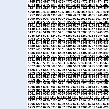
4765
4766
4767
4768
4769
4770
4771
4772
4773
4774
477
4813
4814
4815
4816
4817
4818
4819
4820
4821
4822
482
4861
4862
4863
4864
4865
4866
4867
4868
4869
4870
487
4909
4910
4911
4912
4913
4914
4915
4916
4917
4918
491
4957
4958
4959
4960
4961
4962
4963
4964
4965
4966
496
5005
5006
5007
5008
5009
5010
5011
5012
5013
5014
501
5053
5054
5055
5056
5057
5058
5059
5060
5061
5062
506
5101
5102
5103
5104
5105
5106
5107
5108
5109
5110
511
5149
5150
5151
5152
5153
5154
5155
5156
5157
5158
515
5197
5198
5199
5200
5201
5202
5203
5204
5205
5206
520
5245
5246
5247
5248
5249
5250
5251
5252
5253
5254
525
5293
5294
5295
5296
5297
5298
5299
5300
5301
5302
530
5341
5342
5343
5344
5345
5346
5347
5348
5349
5350
535
5389
5390
5391
5392
5393
5394
5395
5396
5397
5398
539
5437
5438
5439
5440
5441
5442
5443
5444
5445
5446
544
5485
5486
5487
5488
5489
5490
5491
5492
5493
5494
549
5533
5534
5535
5536
5537
5538
5539
5540
5541
5542
554
5581
5582
5583
5584
5585
5586
5587
5588
5589
5590
559
5629
5630
5631
5632
5633
5634
5635
5636
5637
5638
563
5677
5678
5679
5680
5681
5682
5683
5684
5685
5686
568
5725
5726
5727
5728
5729
5730
5731
5732
5733
5734
573
5773
5774
5775
5776
5777
5778
5779
5780
5781
5782
578
5821
5822
5823
5824
5825
5826
5827
5828
5829
5830
583
5869
5870
5871
5872
5873
5874
5875
5876
5877
5878
587
5917
5918
5919
5920
5921
5922
5923
5924
5925
5926
592
5965
5966
5967
5968
5969
5970
5971
5972
5973
5974
597
6013
6014
6015
6016
6017
6018
6019
6020
6021
6022
602
6061
6062
6063
6064
6065
6066
6067
6068
6069
6070
607
6109
6110
6111
6112
6113
6114
6115
6116
6117
6118
6119
6157
6158
6159
6160
6161
6162
6163
6164
6165
6166
616
6205
6206
6207
6208
6209
6210
6211
6212
6213
6214
621
6253
6254
6255
6256
6257
6258
6259
6260
6261
6262
626