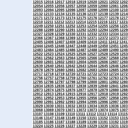
12015
12016
12017
12018
12019
12020
12021
12022
1202
12054
12055
12056
12057
12058
12059
12060
12061
1206
12093
12094
12095
12096
12097
12098
12099
12100
1210
12132
12133
12134
12135
12136
12137
12138
12139
1214
12171
12172
12173
12174
12175
12176
12177
12178
1217
12210
12211
12212
12213
12214
12215
12216
12217
1221
12249
12250
12251
12252
12253
12254
12255
12256
1225
12288
12289
12290
12291
12292
12293
12294
12295
1229
12327
12328
12329
12330
12331
12332
12333
12334
1233
12366
12367
12368
12369
12370
12371
12372
12373
1237
12405
12406
12407
12408
12409
12410
12411
12412
1241
12444
12445
12446
12447
12448
12449
12450
12451
1245
12483
12484
12485
12486
12487
12488
12489
12490
1249
12522
12523
12524
12525
12526
12527
12528
12529
1253
12561
12562
12563
12564
12565
12566
12567
12568
1256
12600
12601
12602
12603
12604
12605
12606
12607
1260
12639
12640
12641
12642
12643
12644
12645
12646
1264
12678
12679
12680
12681
12682
12683
12684
12685
1268
12717
12718
12719
12720
12721
12722
12723
12724
1272
12756
12757
12758
12759
12760
12761
12762
12763
1276
12795
12796
12797
12798
12799
12800
12801
12802
1280
12834
12835
12836
12837
12838
12839
12840
12841
1284
12873
12874
12875
12876
12877
12878
12879
12880
1288
12912
12913
12914
12915
12916
12917
12918
12919
1292
12951
12952
12953
12954
12955
12956
12957
12958
1295
12990
12991
12992
12993
12994
12995
12996
12997
1299
13029
13030
13031
13032
13033
13034
13035
13036
1303
13068
13069
13070
13071
13072
13073
13074
13075
1307
13107
13108
13109
13110
13111
13112
13113
13114
13115
13146
13147
13148
13149
13150
13151
13152
13153
1315
13185
13186
13187
13188
13189
13190
13191
13192
1319
13224
13225
13226
13227
13228
13229
13230
13231
1323