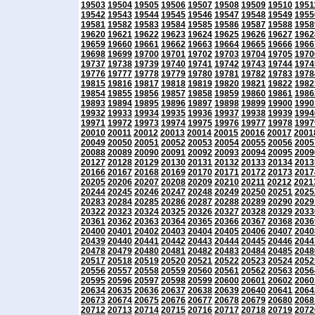
19503
19504
19505
19506
19507
19508
19509
19510
1951
19542
19543
19544
19545
19546
19547
19548
19549
1955
19581
19582
19583
19584
19585
19586
19587
19588
1958
19620
19621
19622
19623
19624
19625
19626
19627
1962
19659
19660
19661
19662
19663
19664
19665
19666
1966
19698
19699
19700
19701
19702
19703
19704
19705
1970
19737
19738
19739
19740
19741
19742
19743
19744
1974
19776
19777
19778
19779
19780
19781
19782
19783
1978
19815
19816
19817
19818
19819
19820
19821
19822
1982
19854
19855
19856
19857
19858
19859
19860
19861
1986
19893
19894
19895
19896
19897
19898
19899
19900
1990
19932
19933
19934
19935
19936
19937
19938
19939
1994
19971
19972
19973
19974
19975
19976
19977
19978
1997
20010
20011
20012
20013
20014
20015
20016
20017
2001
20049
20050
20051
20052
20053
20054
20055
20056
2005
20088
20089
20090
20091
20092
20093
20094
20095
2009
20127
20128
20129
20130
20131
20132
20133
20134
2013
20166
20167
20168
20169
20170
20171
20172
20173
2017
20205
20206
20207
20208
20209
20210
20211
20212
2021
20244
20245
20246
20247
20248
20249
20250
20251
2025
20283
20284
20285
20286
20287
20288
20289
20290
2029
20322
20323
20324
20325
20326
20327
20328
20329
2033
20361
20362
20363
20364
20365
20366
20367
20368
2036
20400
20401
20402
20403
20404
20405
20406
20407
2040
20439
20440
20441
20442
20443
20444
20445
20446
2044
20478
20479
20480
20481
20482
20483
20484
20485
2048
20517
20518
20519
20520
20521
20522
20523
20524
2052
20556
20557
20558
20559
20560
20561
20562
20563
2056
20595
20596
20597
20598
20599
20600
20601
20602
2060
20634
20635
20636
20637
20638
20639
20640
20641
2064
20673
20674
20675
20676
20677
20678
20679
20680
2068
20712
20713
20714
20715
20716
20717
20718
20719
2072