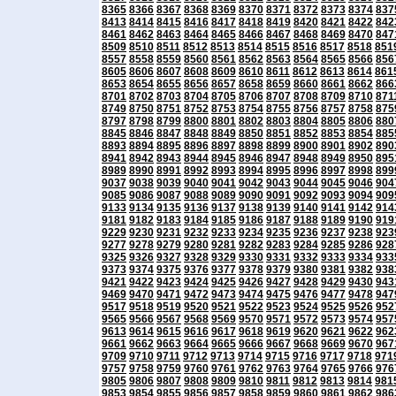
8365
8366
8367
8368
8369
8370
8371
8372
8373
8374
837
8413
8414
8415
8416
8417
8418
8419
8420
8421
8422
842
8461
8462
8463
8464
8465
8466
8467
8468
8469
8470
847
8509
8510
8511
8512
8513
8514
8515
8516
8517
8518
851
8557
8558
8559
8560
8561
8562
8563
8564
8565
8566
856
8605
8606
8607
8608
8609
8610
8611
8612
8613
8614
861
8653
8654
8655
8656
8657
8658
8659
8660
8661
8662
866
8701
8702
8703
8704
8705
8706
8707
8708
8709
8710
871
8749
8750
8751
8752
8753
8754
8755
8756
8757
8758
875
8797
8798
8799
8800
8801
8802
8803
8804
8805
8806
880
8845
8846
8847
8848
8849
8850
8851
8852
8853
8854
885
8893
8894
8895
8896
8897
8898
8899
8900
8901
8902
890
8941
8942
8943
8944
8945
8946
8947
8948
8949
8950
895
8989
8990
8991
8992
8993
8994
8995
8996
8997
8998
899
9037
9038
9039
9040
9041
9042
9043
9044
9045
9046
904
9085
9086
9087
9088
9089
9090
9091
9092
9093
9094
909
9133
9134
9135
9136
9137
9138
9139
9140
9141
9142
914
9181
9182
9183
9184
9185
9186
9187
9188
9189
9190
919
9229
9230
9231
9232
9233
9234
9235
9236
9237
9238
923
9277
9278
9279
9280
9281
9282
9283
9284
9285
9286
928
9325
9326
9327
9328
9329
9330
9331
9332
9333
9334
933
9373
9374
9375
9376
9377
9378
9379
9380
9381
9382
938
9421
9422
9423
9424
9425
9426
9427
9428
9429
9430
943
9469
9470
9471
9472
9473
9474
9475
9476
9477
9478
947
9517
9518
9519
9520
9521
9522
9523
9524
9525
9526
952
9565
9566
9567
9568
9569
9570
9571
9572
9573
9574
957
9613
9614
9615
9616
9617
9618
9619
9620
9621
9622
962
9661
9662
9663
9664
9665
9666
9667
9668
9669
9670
967
9709
9710
9711
9712
9713
9714
9715
9716
9717
9718
971
9757
9758
9759
9760
9761
9762
9763
9764
9765
9766
976
9805
9806
9807
9808
9809
9810
9811
9812
9813
9814
981
9853
9854
9855
9856
9857
9858
9859
9860
9861
9862
986