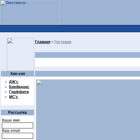
Главная
»
Гостевая
Хип-хоп
»
ДЖ'с
»
Брейкданс
»
Граффити
»
МС'с
Рассылка
Ваше имя:
Ваш email: