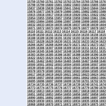
15759
15760
15761
15762
15763
15764
15765
15766
1576
15798
15799
15800
15801
15802
15803
15804
15805
1580
15837
15838
15839
15840
15841
15842
15843
15844
1584
15876
15877
15878
15879
15880
15881
15882
15883
1588
15915
15916
15917
15918
15919
15920
15921
15922
1592
15954
15955
15956
15957
15958
15959
15960
15961
1596
15993
15994
15995
15996
15997
15998
15999
16000
1600
16032
16033
16034
16035
16036
16037
16038
16039
1604
16071
16072
16073
16074
16075
16076
16077
16078
1607
16110
16111
16112
16113
16114
16115
16116
16117
16118
16149
16150
16151
16152
16153
16154
16155
16156
1615
16188
16189
16190
16191
16192
16193
16194
16195
1619
16227
16228
16229
16230
16231
16232
16233
16234
1623
16266
16267
16268
16269
16270
16271
16272
16273
1627
16305
16306
16307
16308
16309
16310
16311
16312
1631
16344
16345
16346
16347
16348
16349
16350
16351
1635
16383
16384
16385
16386
16387
16388
16389
16390
1639
16422
16423
16424
16425
16426
16427
16428
16429
1643
16461
16462
16463
16464
16465
16466
16467
16468
1646
16500
16501
16502
16503
16504
16505
16506
16507
1650
16539
16540
16541
16542
16543
16544
16545
16546
1654
16578
16579
16580
16581
16582
16583
16584
16585
1658
16617
16618
16619
16620
16621
16622
16623
16624
1662
16656
16657
16658
16659
16660
16661
16662
16663
1666
16695
16696
16697
16698
16699
16700
16701
16702
1670
16734
16735
16736
16737
16738
16739
16740
16741
1674
16773
16774
16775
16776
16777
16778
16779
16780
1678
16812
16813
16814
16815
16816
16817
16818
16819
1682
16851
16852
16853
16854
16855
16856
16857
16858
1685
16890
16891
16892
16893
16894
16895
16896
16897
1689
16929
16930
16931
16932
16933
16934
16935
16936
1693
16968
16969
16970
16971
16972
16973
16974
16975
1697