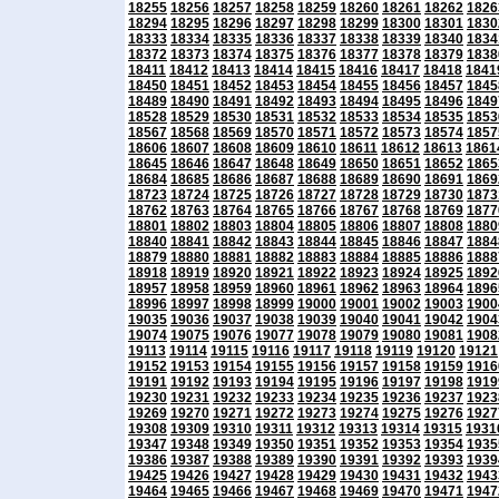
18255
18256
18257
18258
18259
18260
18261
18262
1826
18294
18295
18296
18297
18298
18299
18300
18301
1830
18333
18334
18335
18336
18337
18338
18339
18340
1834
18372
18373
18374
18375
18376
18377
18378
18379
1838
18411
18412
18413
18414
18415
18416
18417
18418
1841
18450
18451
18452
18453
18454
18455
18456
18457
1845
18489
18490
18491
18492
18493
18494
18495
18496
1849
18528
18529
18530
18531
18532
18533
18534
18535
1853
18567
18568
18569
18570
18571
18572
18573
18574
1857
18606
18607
18608
18609
18610
18611
18612
18613
1861
18645
18646
18647
18648
18649
18650
18651
18652
1865
18684
18685
18686
18687
18688
18689
18690
18691
1869
18723
18724
18725
18726
18727
18728
18729
18730
1873
18762
18763
18764
18765
18766
18767
18768
18769
1877
18801
18802
18803
18804
18805
18806
18807
18808
1880
18840
18841
18842
18843
18844
18845
18846
18847
1884
18879
18880
18881
18882
18883
18884
18885
18886
1888
18918
18919
18920
18921
18922
18923
18924
18925
1892
18957
18958
18959
18960
18961
18962
18963
18964
1896
18996
18997
18998
18999
19000
19001
19002
19003
1900
19035
19036
19037
19038
19039
19040
19041
19042
1904
19074
19075
19076
19077
19078
19079
19080
19081
1908
19113
19114
19115
19116
19117
19118
19119
19120
19121
19152
19153
19154
19155
19156
19157
19158
19159
1916
19191
19192
19193
19194
19195
19196
19197
19198
1919
19230
19231
19232
19233
19234
19235
19236
19237
1923
19269
19270
19271
19272
19273
19274
19275
19276
1927
19308
19309
19310
19311
19312
19313
19314
19315
1931
19347
19348
19349
19350
19351
19352
19353
19354
1935
19386
19387
19388
19389
19390
19391
19392
19393
1939
19425
19426
19427
19428
19429
19430
19431
19432
1943
19464
19465
19466
19467
19468
19469
19470
19471
1947