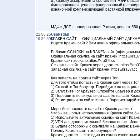
д.) Основу ассортимента составляет МДФ классич
Фиксированная цена на фанерованный (шпонирова
изнаночной компенсирующей растяжкой https://evr
МДФ и ДСП шпонированная Россия, цена от 550 руб
22.08.25
Usaksdap
19:59:59
КРАКЕН САЙТ — ОФИЦИАЛЬНЫЙ САЙТ ДАРКНЕТ
Ищете Кракен сайт? Вам нужна официальная ссылк
Рабочие ССЫЛКИ на KRAKEN сайт (официальный
Официальная ссылка на сайт Кракен: https://kra37
Кракен сайт зеркало:https://kra37l.cc
Ссылка на сайт Кракен через даркнет: https://kra37
Запасная ссылка на сайт Кракен: https://kra37l.cc
Как попасть на Кракен сайт через Tor:
Для того чтобы попасть на Кракен сайт через Tor
1) Скачайте Tor браузер: Перейдите на официальн
2) Запустите Tor браузер: Откройте браузер и дож
3) Перейдите по актуальной ссылке на сайт Краке
4) Регистрация на сайте Кракен: Зарегистрируй
Меры безопасности на сайте Кракен даркнет:
Чтобы ваш опыт использования Кракен сайта бы
1) Используйте актуальные ссылки на сайт Краке
2) VPN для дополнительной безопасности: Испол
3) Будьте осторожны с ссылками на Кракен: Важн
Почему Кракен сайт так популярен?
Кракен даркнет — это один из самых известных 