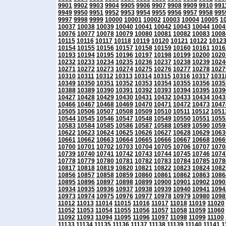
9901
9902
9903
9904
9905
9906
9907
9908
9909
9910
991
9949
9950
9951
9952
9953
9954
9955
9956
9957
9958
995
9997
9998
9999
10000
10001
10002
10003
10004
10005
1
10037
10038
10039
10040
10041
10042
10043
10044
1004
10076
10077
10078
10079
10080
10081
10082
10083
1008
10115
10116
10117
10118
10119
10120
10121
10122
1012
10154
10155
10156
10157
10158
10159
10160
10161
1016
10193
10194
10195
10196
10197
10198
10199
10200
1020
10232
10233
10234
10235
10236
10237
10238
10239
1024
10271
10272
10273
10274
10275
10276
10277
10278
1027
10310
10311
10312
10313
10314
10315
10316
10317
1031
10349
10350
10351
10352
10353
10354
10355
10356
1035
10388
10389
10390
10391
10392
10393
10394
10395
1039
10427
10428
10429
10430
10431
10432
10433
10434
1043
10466
10467
10468
10469
10470
10471
10472
10473
1047
10505
10506
10507
10508
10509
10510
10511
10512
1051
10544
10545
10546
10547
10548
10549
10550
10551
1055
10583
10584
10585
10586
10587
10588
10589
10590
1059
10622
10623
10624
10625
10626
10627
10628
10629
1063
10661
10662
10663
10664
10665
10666
10667
10668
1066
10700
10701
10702
10703
10704
10705
10706
10707
1070
10739
10740
10741
10742
10743
10744
10745
10746
1074
10778
10779
10780
10781
10782
10783
10784
10785
1078
10817
10818
10819
10820
10821
10822
10823
10824
1082
10856
10857
10858
10859
10860
10861
10862
10863
1086
10895
10896
10897
10898
10899
10900
10901
10902
1090
10934
10935
10936
10937
10938
10939
10940
10941
1094
10973
10974
10975
10976
10977
10978
10979
10980
1098
11012
11013
11014
11015
11016
11017
11018
11019
11020
11052
11053
11054
11055
11056
11057
11058
11059
11060
11092
11093
11094
11095
11096
11097
11098
11099
11100
11133
11134
11135
11136
11137
11138
11139
11140
11141
1