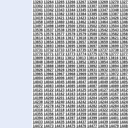
13263
13264
13265
13266
13267
13268
13269
13270
1327
13302
13303
13304
13305
13306
13307
13308
13309
1331
13341
13342
13343
13344
13345
13346
13347
13348
1334
13380
13381
13382
13383
13384
13385
13386
13387
1338
13419
13420
13421
13422
13423
13424
13425
13426
1342
13458
13459
13460
13461
13462
13463
13464
13465
1346
13497
13498
13499
13500
13501
13502
13503
13504
1350
13536
13537
13538
13539
13540
13541
13542
13543
1354
13575
13576
13577
13578
13579
13580
13581
13582
1358
13614
13615
13616
13617
13618
13619
13620
13621
1362
13653
13654
13655
13656
13657
13658
13659
13660
1366
13692
13693
13694
13695
13696
13697
13698
13699
1370
13731
13732
13733
13734
13735
13736
13737
13738
1373
13770
13771
13772
13773
13774
13775
13776
13777
1377
13809
13810
13811
13812
13813
13814
13815
13816
1381
13848
13849
13850
13851
13852
13853
13854
13855
1385
13887
13888
13889
13890
13891
13892
13893
13894
1389
13926
13927
13928
13929
13930
13931
13932
13933
1393
13965
13966
13967
13968
13969
13970
13971
13972
1397
14004
14005
14006
14007
14008
14009
14010
14011
1401
14043
14044
14045
14046
14047
14048
14049
14050
1405
14082
14083
14084
14085
14086
14087
14088
14089
1409
14121
14122
14123
14124
14125
14126
14127
14128
1412
14160
14161
14162
14163
14164
14165
14166
14167
1416
14199
14200
14201
14202
14203
14204
14205
14206
1420
14238
14239
14240
14241
14242
14243
14244
14245
1424
14277
14278
14279
14280
14281
14282
14283
14284
1428
14316
14317
14318
14319
14320
14321
14322
14323
1432
14355
14356
14357
14358
14359
14360
14361
14362
1436
14394
14395
14396
14397
14398
14399
14400
14401
1440
14433
14434
14435
14436
14437
14438
14439
14440
1444
14472
14473
14474
14475
14476
14477
14478
14479
1448