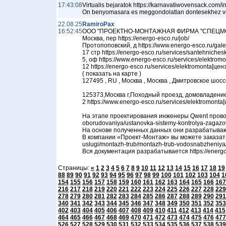
17:43:08
Virtualis bejaratok https://karnavatiwovensack.com
On benyomasara es meggondolatlan dontesekhez v
22.08.25
RamiroPax
16:52:45
ООО "ПРОЕКТНО-МОНТАЖНАЯ ФИРМА "СПЕЦМОНТАЖ" за
Москва, пер https://energo-esco.ru/job/
Протопоповский, д https://www.energo-esco.ru/galer
17 стр https://energo-esco.ru/services/santehniche
5, оф https://www.energo-esco.ru/services/elektromo
12 https://energo-esco.ru/services/elektromonta[цен
( показать на карте )
127495 , RU , Москва , Москва , Дмитровское шоссе, 
125373,Москва г,Походный проезд, домовладение 3, 
2 https://www.energo-esco.ru/services/elektromont
На этапе проектирования инженеры Qwent проводя
oborudovaniya/ustanovka-sistemy-kontrolya-zagazo
На основе полученных данных они разрабатываю
В компании «Проект-Монтаж» вы можете заказать 
uslugi/montazh-trub/montazh-trub-vodosnabzheniya
Вся документация разрабатывается https://energo-
Страницы:
«
1
2
3
4
5
6
7
8
9
10
11
12
13
14
15
16
17
18
19
88
89
90
91
92
93
94
95
96
97
98
99
100
101
102
103
104
1
154
155
156
157
158
159
160
161
162
163
164
165
166
167
216
217
218
219
220
221
222
223
224
225
226
227
228
229
278
279
280
281
282
283
284
285
286
287
288
289
290
291
340
341
342
343
344
345
346
347
348
349
350
351
352
353
402
403
404
405
406
407
408
409
410
411
412
413
414
415
464
465
466
467
468
469
470
471
472
473
474
475
476
477
526
527
528
529
530
531
532
533
534
535
536
537
538
539