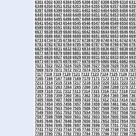
6301
6302
6303
6304
6305
6306
6307
6308
6309
6310
631
6349
6350
6351
6352
6353
6354
6355
6356
6357
6358
635
6397
6398
6399
6400
6401
6402
6403
6404
6405
6406
640
6445
6446
6447
6448
6449
6450
6451
6452
6453
6454
645
6493
6494
6495
6496
6497
6498
6499
6500
6501
6502
650
6541
6542
6543
6544
6545
6546
6547
6548
6549
6550
655
6589
6590
6591
6592
6593
6594
6595
6596
6597
6598
659
6637
6638
6639
6640
6641
6642
6643
6644
6645
6646
664
6685
6686
6687
6688
6689
6690
6691
6692
6693
6694
669
6733
6734
6735
6736
6737
6738
6739
6740
6741
6742
674
6781
6782
6783
6784
6785
6786
6787
6788
6789
6790
679
6829
6830
6831
6832
6833
6834
6835
6836
6837
6838
683
6877
6878
6879
6880
6881
6882
6883
6884
6885
6886
688
6925
6926
6927
6928
6929
6930
6931
6932
6933
6934
693
6973
6974
6975
6976
6977
6978
6979
6980
6981
6982
698
7021
7022
7023
7024
7025
7026
7027
7028
7029
7030
703
7069
7070
7071
7072
7073
7074
7075
7076
7077
7078
707
7117
7118
7119
7120
7121
7122
7123
7124
7125
7126
712
7165
7166
7167
7168
7169
7170
7171
7172
7173
7174
717
7213
7214
7215
7216
7217
7218
7219
7220
7221
7222
722
7261
7262
7263
7264
7265
7266
7267
7268
7269
7270
727
7309
7310
7311
7312
7313
7314
7315
7316
7317
7318
731
7357
7358
7359
7360
7361
7362
7363
7364
7365
7366
736
7405
7406
7407
7408
7409
7410
7411
7412
7413
7414
741
7453
7454
7455
7456
7457
7458
7459
7460
7461
7462
746
7501
7502
7503
7504
7505
7506
7507
7508
7509
7510
751
7549
7550
7551
7552
7553
7554
7555
7556
7557
7558
755
7597
7598
7599
7600
7601
7602
7603
7604
7605
7606
760
7645
7646
7647
7648
7649
7650
7651
7652
7653
7654
765
7693
7694
7695
7696
7697
7698
7699
7700
7701
7702
770
7741
7742
7743
7744
7745
7746
7747
7748
7749
7750
775
7789
7790
7791
7792
7793
7794
7795
7796
7797
7798
779