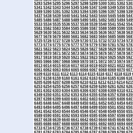
5293
5294
5295
5296
5297
5298
5299
5300
5301
5302
530
5341
5342
5343
5344
5345
5346
5347
5348
5349
5350
535
5389
5390
5391
5392
5393
5394
5395
5396
5397
5398
539
5437
5438
5439
5440
5441
5442
5443
5444
5445
5446
544
5485
5486
5487
5488
5489
5490
5491
5492
5493
5494
549
5533
5534
5535
5536
5537
5538
5539
5540
5541
5542
554
5581
5582
5583
5584
5585
5586
5587
5588
5589
5590
559
5629
5630
5631
5632
5633
5634
5635
5636
5637
5638
563
5677
5678
5679
5680
5681
5682
5683
5684
5685
5686
568
5725
5726
5727
5728
5729
5730
5731
5732
5733
5734
573
5773
5774
5775
5776
5777
5778
5779
5780
5781
5782
578
5821
5822
5823
5824
5825
5826
5827
5828
5829
5830
583
5869
5870
5871
5872
5873
5874
5875
5876
5877
5878
587
5917
5918
5919
5920
5921
5922
5923
5924
5925
5926
592
5965
5966
5967
5968
5969
5970
5971
5972
5973
5974
597
6013
6014
6015
6016
6017
6018
6019
6020
6021
6022
602
6061
6062
6063
6064
6065
6066
6067
6068
6069
6070
607
6109
6110
6111
6112
6113
6114
6115
6116
6117
6118
6119
6157
6158
6159
6160
6161
6162
6163
6164
6165
6166
616
6205
6206
6207
6208
6209
6210
6211
6212
6213
6214
621
6253
6254
6255
6256
6257
6258
6259
6260
6261
6262
626
6301
6302
6303
6304
6305
6306
6307
6308
6309
6310
631
6349
6350
6351
6352
6353
6354
6355
6356
6357
6358
635
6397
6398
6399
6400
6401
6402
6403
6404
6405
6406
640
6445
6446
6447
6448
6449
6450
6451
6452
6453
6454
645
6493
6494
6495
6496
6497
6498
6499
6500
6501
6502
650
6541
6542
6543
6544
6545
6546
6547
6548
6549
6550
655
6589
6590
6591
6592
6593
6594
6595
6596
6597
6598
659
6637
6638
6639
6640
6641
6642
6643
6644
6645
6646
664
6685
6686
6687
6688
6689
6690
6691
6692
6693
6694
669
6733
6734
6735
6736
6737
6738
6739
6740
6741
6742
674
6781
6782
6783
6784
6785
6786
6787
6788
6789
6790
679