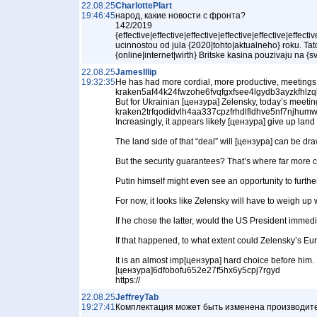
22.08.25
CharlottePlart
19:46:45
народ, какие новости с фронта?
142/2019
{effective|effective|effective|effective|effective|effectiv
ucinnostou od jula {2020|tohto|aktualneho} roku. T
{online|internet|wirth} Britske kasina pouzivaju na {s
22.08.25
JamesIllip
19:32:35
He has had more cordial, more productive, meetings
kraken5af44k24fwzohe6fvqfgxfsee4lgydb3ayzkfhlz
But for Ukrainian [цензура] Zelensky, today’s meetin
kraken2trfqodidvlh4aa337cpzfrhdlfldhve5nf7njhumw
Increasingly, it appears likely [цензура] give up lan
The land side of that “deal” will [цензура] can be dr
But the security guarantees? That’s where far more 
Putin himself might even see an opportunity to further
For now, it looks like Zelensky will have to weigh up
If he chose the latter, would the US President immedi
If that happened, to what extent could Zelensky’s Euro
It is an almost imp[цензура] hard choice before him.
[цензура]6dfobofu652e27f5hx6y5cpj7rgyd
https://
22.08.25
JeffreyTab
19:27:41
Комплектация может быть изменена производителе