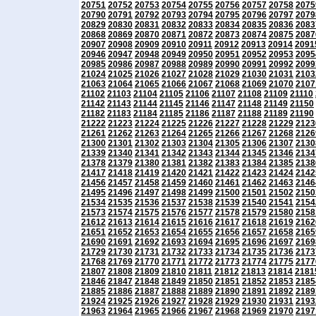
20751
20752
20753
20754
20755
20756
20757
20758
2075
20790
20791
20792
20793
20794
20795
20796
20797
2079
20829
20830
20831
20832
20833
20834
20835
20836
2083
20868
20869
20870
20871
20872
20873
20874
20875
2087
20907
20908
20909
20910
20911
20912
20913
20914
2091
20946
20947
20948
20949
20950
20951
20952
20953
2095
20985
20986
20987
20988
20989
20990
20991
20992
2099
21024
21025
21026
21027
21028
21029
21030
21031
2103
21063
21064
21065
21066
21067
21068
21069
21070
2107
21102
21103
21104
21105
21106
21107
21108
21109
21110
21142
21143
21144
21145
21146
21147
21148
21149
21150
21182
21183
21184
21185
21186
21187
21188
21189
21190
21222
21223
21224
21225
21226
21227
21228
21229
2123
21261
21262
21263
21264
21265
21266
21267
21268
2126
21300
21301
21302
21303
21304
21305
21306
21307
2130
21339
21340
21341
21342
21343
21344
21345
21346
2134
21378
21379
21380
21381
21382
21383
21384
21385
2138
21417
21418
21419
21420
21421
21422
21423
21424
2142
21456
21457
21458
21459
21460
21461
21462
21463
2146
21495
21496
21497
21498
21499
21500
21501
21502
2150
21534
21535
21536
21537
21538
21539
21540
21541
2154
21573
21574
21575
21576
21577
21578
21579
21580
2158
21612
21613
21614
21615
21616
21617
21618
21619
2162
21651
21652
21653
21654
21655
21656
21657
21658
2165
21690
21691
21692
21693
21694
21695
21696
21697
2169
21729
21730
21731
21732
21733
21734
21735
21736
2173
21768
21769
21770
21771
21772
21773
21774
21775
2177
21807
21808
21809
21810
21811
21812
21813
21814
2181
21846
21847
21848
21849
21850
21851
21852
21853
2185
21885
21886
21887
21888
21889
21890
21891
21892
2189
21924
21925
21926
21927
21928
21929
21930
21931
2193
21963
21964
21965
21966
21967
21968
21969
21970
2197