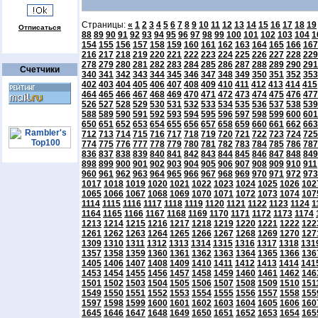
Страницы:
«
1
2
3
4
5
6
7
8
9
10
11
12
13
14
15
16
17
18
19
Отписаться
88
89
90
91
92
93
94
95
96
97
98
99
100
101
102
103
104
1
154
155
156
157
158
159
160
161
162
163
164
165
166
167
216
217
218
219
220
221
222
223
224
225
226
227
228
229
278
279
280
281
282
283
284
285
286
287
288
289
290
291
Счетчики
340
341
342
343
344
345
346
347
348
349
350
351
352
353
402
403
404
405
406
407
408
409
410
411
412
413
414
415
464
465
466
467
468
469
470
471
472
473
474
475
476
477
526
527
528
529
530
531
532
533
534
535
536
537
538
539
588
589
590
591
592
593
594
595
596
597
598
599
600
601
650
651
652
653
654
655
656
657
658
659
660
661
662
663
712
713
714
715
716
717
718
719
720
721
722
723
724
725
774
775
776
777
778
779
780
781
782
783
784
785
786
787
836
837
838
839
840
841
842
843
844
845
846
847
848
849
898
899
900
901
902
903
904
905
906
907
908
909
910
911
960
961
962
963
964
965
966
967
968
969
970
971
972
973
1017
1018
1019
1020
1021
1022
1023
1024
1025
1026
102
1065
1066
1067
1068
1069
1070
1071
1072
1073
1074
107
1114
1115
1116
1117
1118
1119
1120
1121
1122
1123
1124
1
1164
1165
1166
1167
1168
1169
1170
1171
1172
1173
1174
1213
1214
1215
1216
1217
1218
1219
1220
1221
1222
122
1261
1262
1263
1264
1265
1266
1267
1268
1269
1270
127
1309
1310
1311
1312
1313
1314
1315
1316
1317
1318
131
1357
1358
1359
1360
1361
1362
1363
1364
1365
1366
136
1405
1406
1407
1408
1409
1410
1411
1412
1413
1414
141
1453
1454
1455
1456
1457
1458
1459
1460
1461
1462
146
1501
1502
1503
1504
1505
1506
1507
1508
1509
1510
151
1549
1550
1551
1552
1553
1554
1555
1556
1557
1558
155
1597
1598
1599
1600
1601
1602
1603
1604
1605
1606
160
1645
1646
1647
1648
1649
1650
1651
1652
1653
1654
165