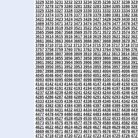
3229
3230
3231
3232
3233
3234
3235
3236
3237
3238
323
3277
3278
3279
3280
3281
3282
3283
3284
3285
3286
328
3325
3326
3327
3328
3329
3330
3331
3332
3333
3334
333
3373
3374
3375
3376
3377
3378
3379
3380
3381
3382
338
3421
3422
3423
3424
3425
3426
3427
3428
3429
3430
343
3469
3470
3471
3472
3473
3474
3475
3476
3477
3478
347
3517
3518
3519
3520
3521
3522
3523
3524
3525
3526
352
3565
3566
3567
3568
3569
3570
3571
3572
3573
3574
357
3613
3614
3615
3616
3617
3618
3619
3620
3621
3622
362
3661
3662
3663
3664
3665
3666
3667
3668
3669
3670
367
3709
3710
3711
3712
3713
3714
3715
3716
3717
3718
371
3757
3758
3759
3760
3761
3762
3763
3764
3765
3766
376
3805
3806
3807
3808
3809
3810
3811
3812
3813
3814
381
3853
3854
3855
3856
3857
3858
3859
3860
3861
3862
386
3901
3902
3903
3904
3905
3906
3907
3908
3909
3910
391
3949
3950
3951
3952
3953
3954
3955
3956
3957
3958
395
3997
3998
3999
4000
4001
4002
4003
4004
4005
4006
400
4045
4046
4047
4048
4049
4050
4051
4052
4053
4054
405
4093
4094
4095
4096
4097
4098
4099
4100
4101
4102
410
4141
4142
4143
4144
4145
4146
4147
4148
4149
4150
415
4189
4190
4191
4192
4193
4194
4195
4196
4197
4198
419
4237
4238
4239
4240
4241
4242
4243
4244
4245
4246
424
4285
4286
4287
4288
4289
4290
4291
4292
4293
4294
429
4333
4334
4335
4336
4337
4338
4339
4340
4341
4342
434
4381
4382
4383
4384
4385
4386
4387
4388
4389
4390
439
4429
4430
4431
4432
4433
4434
4435
4436
4437
4438
443
4477
4478
4479
4480
4481
4482
4483
4484
4485
4486
448
4525
4526
4527
4528
4529
4530
4531
4532
4533
4534
453
4573
4574
4575
4576
4577
4578
4579
4580
4581
4582
458
4621
4622
4623
4624
4625
4626
4627
4628
4629
4630
463
4669
4670
4671
4672
4673
4674
4675
4676
4677
4678
467
4717
4718
4719
4720
4721
4722
4723
4724
4725
4726
472