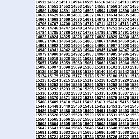
14511
14512
14513
14514
14515
14516
14517
14518
1451
14550
14551
14552
14553
14554
14555
14556
14557
1455
14589
14590
14591
14592
14593
14594
14595
14596
1459
14628
14629
14630
14631
14632
14633
14634
14635
1463
14667
14668
14669
14670
14671
14672
14673
14674
1467
14706
14707
14708
14709
14710
14711
14712
14713
1471
14745
14746
14747
14748
14749
14750
14751
14752
1475
14784
14785
14786
14787
14788
14789
14790
14791
1479
14823
14824
14825
14826
14827
14828
14829
14830
1483
14862
14863
14864
14865
14866
14867
14868
14869
1487
14901
14902
14903
14904
14905
14906
14907
14908
1490
14940
14941
14942
14943
14944
14945
14946
14947
1494
14979
14980
14981
14982
14983
14984
14985
14986
1498
15018
15019
15020
15021
15022
15023
15024
15025
1502
15057
15058
15059
15060
15061
15062
15063
15064
1506
15096
15097
15098
15099
15100
15101
15102
15103
1510
15135
15136
15137
15138
15139
15140
15141
15142
1514
15174
15175
15176
15177
15178
15179
15180
15181
1518
15213
15214
15215
15216
15217
15218
15219
15220
1522
15252
15253
15254
15255
15256
15257
15258
15259
1526
15291
15292
15293
15294
15295
15296
15297
15298
1529
15330
15331
15332
15333
15334
15335
15336
15337
1533
15369
15370
15371
15372
15373
15374
15375
15376
1537
15408
15409
15410
15411
15412
15413
15414
15415
1541
15447
15448
15449
15450
15451
15452
15453
15454
1545
15486
15487
15488
15489
15490
15491
15492
15493
1549
15525
15526
15527
15528
15529
15530
15531
15532
1553
15564
15565
15566
15567
15568
15569
15570
15571
1557
15603
15604
15605
15606
15607
15608
15609
15610
1561
15642
15643
15644
15645
15646
15647
15648
15649
1565
15681
15682
15683
15684
15685
15686
15687
15688
1568
15720
15721
15722
15723
15724
15725
15726
15727
1572