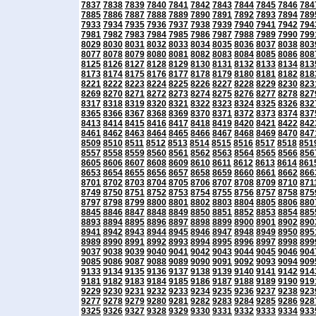
7837
7838
7839
7840
7841
7842
7843
7844
7845
7846
784
7885
7886
7887
7888
7889
7890
7891
7892
7893
7894
789
7933
7934
7935
7936
7937
7938
7939
7940
7941
7942
794
7981
7982
7983
7984
7985
7986
7987
7988
7989
7990
799
8029
8030
8031
8032
8033
8034
8035
8036
8037
8038
803
8077
8078
8079
8080
8081
8082
8083
8084
8085
8086
808
8125
8126
8127
8128
8129
8130
8131
8132
8133
8134
813
8173
8174
8175
8176
8177
8178
8179
8180
8181
8182
818
8221
8222
8223
8224
8225
8226
8227
8228
8229
8230
823
8269
8270
8271
8272
8273
8274
8275
8276
8277
8278
827
8317
8318
8319
8320
8321
8322
8323
8324
8325
8326
832
8365
8366
8367
8368
8369
8370
8371
8372
8373
8374
837
8413
8414
8415
8416
8417
8418
8419
8420
8421
8422
842
8461
8462
8463
8464
8465
8466
8467
8468
8469
8470
847
8509
8510
8511
8512
8513
8514
8515
8516
8517
8518
851
8557
8558
8559
8560
8561
8562
8563
8564
8565
8566
856
8605
8606
8607
8608
8609
8610
8611
8612
8613
8614
861
8653
8654
8655
8656
8657
8658
8659
8660
8661
8662
866
8701
8702
8703
8704
8705
8706
8707
8708
8709
8710
871
8749
8750
8751
8752
8753
8754
8755
8756
8757
8758
875
8797
8798
8799
8800
8801
8802
8803
8804
8805
8806
880
8845
8846
8847
8848
8849
8850
8851
8852
8853
8854
885
8893
8894
8895
8896
8897
8898
8899
8900
8901
8902
890
8941
8942
8943
8944
8945
8946
8947
8948
8949
8950
895
8989
8990
8991
8992
8993
8994
8995
8996
8997
8998
899
9037
9038
9039
9040
9041
9042
9043
9044
9045
9046
904
9085
9086
9087
9088
9089
9090
9091
9092
9093
9094
909
9133
9134
9135
9136
9137
9138
9139
9140
9141
9142
914
9181
9182
9183
9184
9185
9186
9187
9188
9189
9190
919
9229
9230
9231
9232
9233
9234
9235
9236
9237
9238
923
9277
9278
9279
9280
9281
9282
9283
9284
9285
9286
928
9325
9326
9327
9328
9329
9330
9331
9332
9333
9334
933