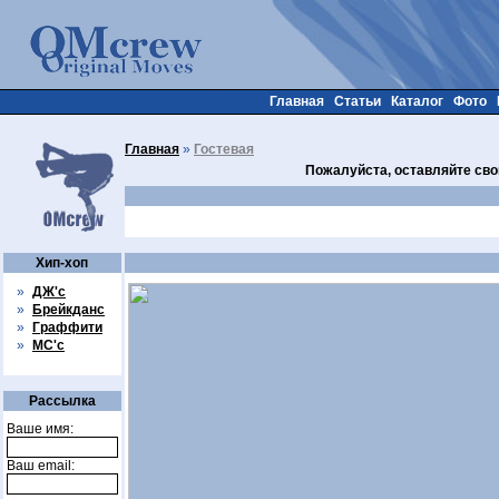
Главная
Статьи
Каталог
Фото
Главная
»
Гостевая
Пожалуйста, оставляйте сво
Хип-хоп
»
ДЖ'с
»
Брейкданс
»
Граффити
»
МС'с
Рассылка
Ваше имя:
Ваш email: