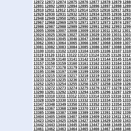
12872
12873
12874
12875
12876
12877
12878
12879
1288
12891
12892
12893
12894
12895
12896
12897
12898
1289
12910
12911
12912
12913
12914
12915
12916
12917
1291
12929
12930
12931
12932
12933
12934
12935
12936
1293
12948
12949
12950
12951
12952
12953
12954
12955
1295
12967
12968
12969
12970
12971
12972
12973
12974
1297
12986
12987
12988
12989
12990
12991
12992
12993
1299
13005
13006
13007
13008
13009
13010
13011
13012
1301
13024
13025
13026
13027
13028
13029
13030
13031
1303
13043
13044
13045
13046
13047
13048
13049
13050
1305
13062
13063
13064
13065
13066
13067
13068
13069
1307
13081
13082
13083
13084
13085
13086
13087
13088
1308
13100
13101
13102
13103
13104
13105
13106
13107
1310
13119
13120
13121
13122
13123
13124
13125
13126
1312
13138
13139
13140
13141
13142
13143
13144
13145
1314
13157
13158
13159
13160
13161
13162
13163
13164
1316
13176
13177
13178
13179
13180
13181
13182
13183
1318
13195
13196
13197
13198
13199
13200
13201
13202
1320
13214
13215
13216
13217
13218
13219
13220
13221
1322
13233
13234
13235
13236
13237
13238
13239
13240
1324
13252
13253
13254
13255
13256
13257
13258
13259
1326
13271
13272
13273
13274
13275
13276
13277
13278
1327
13290
13291
13292
13293
13294
13295
13296
13297
1329
13309
13310
13311
13312
13313
13314
13315
13316
1331
13328
13329
13330
13331
13332
13333
13334
13335
1333
13347
13348
13349
13350
13351
13352
13353
13354
1335
13366
13367
13368
13369
13370
13371
13372
13373
1337
13385
13386
13387
13388
13389
13390
13391
13392
1339
13404
13405
13406
13407
13408
13409
13410
13411
1341
13423
13424
13425
13426
13427
13428
13429
13430
1343
13442
13443
13444
13445
13446
13447
13448
13449
1345
13461
13462
13463
13464
13465
13466
13467
13468
1346