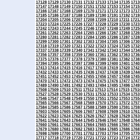
17128
17129
17130
17131
17132
17133
17134
17135
1713
17147
17148
17149
17150
17151
17152
17153
17154
1715
17166
17167
17168
17169
17170
17171
17172
17173
1717
17185
17186
17187
17188
17189
17190
17191
17192
1719
17204
17205
17206
17207
17208
17209
17210
17211
1721
17223
17224
17225
17226
17227
17228
17229
17230
1723
17242
17243
17244
17245
17246
17247
17248
17249
1725
17261
17262
17263
17264
17265
17266
17267
17268
1726
17280
17281
17282
17283
17284
17285
17286
17287
1728
17299
17300
17301
17302
17303
17304
17305
17306
1730
17318
17319
17320
17321
17322
17323
17324
17325
1732
17337
17338
17339
17340
17341
17342
17343
17344
1734
17356
17357
17358
17359
17360
17361
17362
17363
1736
17375
17376
17377
17378
17379
17380
17381
17382
1738
17394
17395
17396
17397
17398
17399
17400
17401
1740
17413
17414
17415
17416
17417
17418
17419
17420
1742
17432
17433
17434
17435
17436
17437
17438
17439
1744
17451
17452
17453
17454
17455
17456
17457
17458
1745
17470
17471
17472
17473
17474
17475
17476
17477
1747
17489
17490
17491
17492
17493
17494
17495
17496
1749
17508
17509
17510
17511
17512
17513
17514
17515
1751
17527
17528
17529
17530
17531
17532
17533
17534
1753
17546
17547
17548
17549
17550
17551
17552
17553
1755
17565
17566
17567
17568
17569
17570
17571
17572
1757
17584
17585
17586
17587
17588
17589
17590
17591
1759
17603
17604
17605
17606
17607
17608
17609
17610
1761
17622
17623
17624
17625
17626
17627
17628
17629
1763
17641
17642
17643
17644
17645
17646
17647
17648
1764
17660
17661
17662
17663
17664
17665
17666
17667
1766
17679
17680
17681
17682
17683
17684
17685
17686
1768
17698
17699
17700
17701
17702
17703
17704
17705
1770
17717
17718
17719
17720
17721
17722
17723
17724
1772