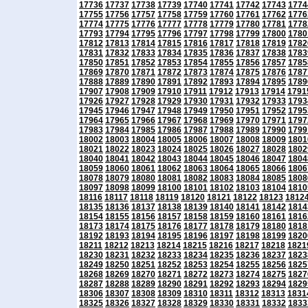
17736
17737
17738
17739
17740
17741
17742
17743
1774
17755
17756
17757
17758
17759
17760
17761
17762
1776
17774
17775
17776
17777
17778
17779
17780
17781
1778
17793
17794
17795
17796
17797
17798
17799
17800
1780
17812
17813
17814
17815
17816
17817
17818
17819
1782
17831
17832
17833
17834
17835
17836
17837
17838
1783
17850
17851
17852
17853
17854
17855
17856
17857
1785
17869
17870
17871
17872
17873
17874
17875
17876
1787
17888
17889
17890
17891
17892
17893
17894
17895
1789
17907
17908
17909
17910
17911
17912
17913
17914
1791
17926
17927
17928
17929
17930
17931
17932
17933
1793
17945
17946
17947
17948
17949
17950
17951
17952
1795
17964
17965
17966
17967
17968
17969
17970
17971
1797
17983
17984
17985
17986
17987
17988
17989
17990
1799
18002
18003
18004
18005
18006
18007
18008
18009
1801
18021
18022
18023
18024
18025
18026
18027
18028
1802
18040
18041
18042
18043
18044
18045
18046
18047
1804
18059
18060
18061
18062
18063
18064
18065
18066
1806
18078
18079
18080
18081
18082
18083
18084
18085
1808
18097
18098
18099
18100
18101
18102
18103
18104
1810
18116
18117
18118
18119
18120
18121
18122
18123
1812
18135
18136
18137
18138
18139
18140
18141
18142
1814
18154
18155
18156
18157
18158
18159
18160
18161
1816
18173
18174
18175
18176
18177
18178
18179
18180
1818
18192
18193
18194
18195
18196
18197
18198
18199
1820
18211
18212
18213
18214
18215
18216
18217
18218
1821
18230
18231
18232
18233
18234
18235
18236
18237
1823
18249
18250
18251
18252
18253
18254
18255
18256
1825
18268
18269
18270
18271
18272
18273
18274
18275
1827
18287
18288
18289
18290
18291
18292
18293
18294
1829
18306
18307
18308
18309
18310
18311
18312
18313
1831
18325
18326
18327
18328
18329
18330
18331
18332
1833