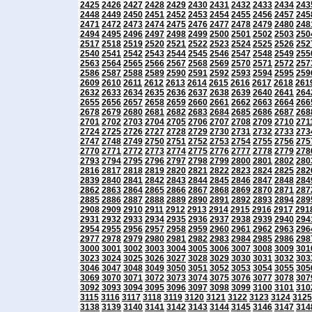
2425
2426
2427
2428
2429
2430
2431
2432
2433
2434
243
2448
2449
2450
2451
2452
2453
2454
2455
2456
2457
245
2471
2472
2473
2474
2475
2476
2477
2478
2479
2480
248
2494
2495
2496
2497
2498
2499
2500
2501
2502
2503
250
2517
2518
2519
2520
2521
2522
2523
2524
2525
2526
252
2540
2541
2542
2543
2544
2545
2546
2547
2548
2549
255
2563
2564
2565
2566
2567
2568
2569
2570
2571
2572
257
2586
2587
2588
2589
2590
2591
2592
2593
2594
2595
259
2609
2610
2611
2612
2613
2614
2615
2616
2617
2618
261
2632
2633
2634
2635
2636
2637
2638
2639
2640
2641
264
2655
2656
2657
2658
2659
2660
2661
2662
2663
2664
266
2678
2679
2680
2681
2682
2683
2684
2685
2686
2687
268
2701
2702
2703
2704
2705
2706
2707
2708
2709
2710
271
2724
2725
2726
2727
2728
2729
2730
2731
2732
2733
273
2747
2748
2749
2750
2751
2752
2753
2754
2755
2756
275
2770
2771
2772
2773
2774
2775
2776
2777
2778
2779
278
2793
2794
2795
2796
2797
2798
2799
2800
2801
2802
280
2816
2817
2818
2819
2820
2821
2822
2823
2824
2825
282
2839
2840
2841
2842
2843
2844
2845
2846
2847
2848
284
2862
2863
2864
2865
2866
2867
2868
2869
2870
2871
287
2885
2886
2887
2888
2889
2890
2891
2892
2893
2894
289
2908
2909
2910
2911
2912
2913
2914
2915
2916
2917
291
2931
2932
2933
2934
2935
2936
2937
2938
2939
2940
294
2954
2955
2956
2957
2958
2959
2960
2961
2962
2963
296
2977
2978
2979
2980
2981
2982
2983
2984
2985
2986
298
3000
3001
3002
3003
3004
3005
3006
3007
3008
3009
301
3023
3024
3025
3026
3027
3028
3029
3030
3031
3032
303
3046
3047
3048
3049
3050
3051
3052
3053
3054
3055
305
3069
3070
3071
3072
3073
3074
3075
3076
3077
3078
307
3092
3093
3094
3095
3096
3097
3098
3099
3100
3101
310
3115
3116
3117
3118
3119
3120
3121
3122
3123
3124
3125
3138
3139
3140
3141
3142
3143
3144
3145
3146
3147
314