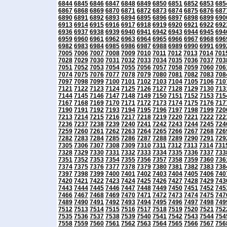
6844
6845
6846
6847
6848
6849
6850
6851
6852
6853
685
6867
6868
6869
6870
6871
6872
6873
6874
6875
6876
687
6890
6891
6892
6893
6894
6895
6896
6897
6898
6899
690
6913
6914
6915
6916
6917
6918
6919
6920
6921
6922
692
6936
6937
6938
6939
6940
6941
6942
6943
6944
6945
694
6959
6960
6961
6962
6963
6964
6965
6966
6967
6968
696
6982
6983
6984
6985
6986
6987
6988
6989
6990
6991
699
7005
7006
7007
7008
7009
7010
7011
7012
7013
7014
701
7028
7029
7030
7031
7032
7033
7034
7035
7036
7037
703
7051
7052
7053
7054
7055
7056
7057
7058
7059
7060
706
7074
7075
7076
7077
7078
7079
7080
7081
7082
7083
708
7097
7098
7099
7100
7101
7102
7103
7104
7105
7106
710
7121
7122
7123
7124
7125
7126
7127
7128
7129
7130
713
7144
7145
7146
7147
7148
7149
7150
7151
7152
7153
715
7167
7168
7169
7170
7171
7172
7173
7174
7175
7176
717
7190
7191
7192
7193
7194
7195
7196
7197
7198
7199
720
7213
7214
7215
7216
7217
7218
7219
7220
7221
7222
722
7236
7237
7238
7239
7240
7241
7242
7243
7244
7245
724
7259
7260
7261
7262
7263
7264
7265
7266
7267
7268
726
7282
7283
7284
7285
7286
7287
7288
7289
7290
7291
729
7305
7306
7307
7308
7309
7310
7311
7312
7313
7314
731
7328
7329
7330
7331
7332
7333
7334
7335
7336
7337
733
7351
7352
7353
7354
7355
7356
7357
7358
7359
7360
736
7374
7375
7376
7377
7378
7379
7380
7381
7382
7383
738
7397
7398
7399
7400
7401
7402
7403
7404
7405
7406
740
7420
7421
7422
7423
7424
7425
7426
7427
7428
7429
743
7443
7444
7445
7446
7447
7448
7449
7450
7451
7452
745
7466
7467
7468
7469
7470
7471
7472
7473
7474
7475
747
7489
7490
7491
7492
7493
7494
7495
7496
7497
7498
749
7512
7513
7514
7515
7516
7517
7518
7519
7520
7521
752
7535
7536
7537
7538
7539
7540
7541
7542
7543
7544
754
7558
7559
7560
7561
7562
7563
7564
7565
7566
7567
756