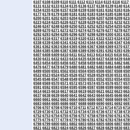
6107
6108
6109
6110
6111
6112
6113
6114
6115
6116
6117
6131
6132
6133
6134
6135
6136
6137
6138
6139
6140
614
6154
6155
6156
6157
6158
6159
6160
6161
6162
6163
616
6177
6178
6179
6180
6181
6182
6183
6184
6185
6186
618
6200
6201
6202
6203
6204
6205
6206
6207
6208
6209
621
6223
6224
6225
6226
6227
6228
6229
6230
6231
6232
623
6246
6247
6248
6249
6250
6251
6252
6253
6254
6255
625
6269
6270
6271
6272
6273
6274
6275
6276
6277
6278
627
6292
6293
6294
6295
6296
6297
6298
6299
6300
6301
630
6315
6316
6317
6318
6319
6320
6321
6322
6323
6324
632
6338
6339
6340
6341
6342
6343
6344
6345
6346
6347
634
6361
6362
6363
6364
6365
6366
6367
6368
6369
6370
637
6384
6385
6386
6387
6388
6389
6390
6391
6392
6393
639
6407
6408
6409
6410
6411
6412
6413
6414
6415
6416
641
6430
6431
6432
6433
6434
6435
6436
6437
6438
6439
644
6453
6454
6455
6456
6457
6458
6459
6460
6461
6462
646
6476
6477
6478
6479
6480
6481
6482
6483
6484
6485
648
6499
6500
6501
6502
6503
6504
6505
6506
6507
6508
650
6522
6523
6524
6525
6526
6527
6528
6529
6530
6531
653
6545
6546
6547
6548
6549
6550
6551
6552
6553
6554
655
6568
6569
6570
6571
6572
6573
6574
6575
6576
6577
657
6591
6592
6593
6594
6595
6596
6597
6598
6599
6600
660
6614
6615
6616
6617
6618
6619
6620
6621
6622
6623
662
6637
6638
6639
6640
6641
6642
6643
6644
6645
6646
664
6660
6661
6662
6663
6664
6665
6666
6667
6668
6669
667
6683
6684
6685
6686
6687
6688
6689
6690
6691
6692
669
6706
6707
6708
6709
6710
6711
6712
6713
6714
6715
671
6729
6730
6731
6732
6733
6734
6735
6736
6737
6738
673
6752
6753
6754
6755
6756
6757
6758
6759
6760
6761
676
6775
6776
6777
6778
6779
6780
6781
6782
6783
6784
678
6798
6799
6800
6801
6802
6803
6804
6805
6806
6807
680
6821
6822
6823
6824
6825
6826
6827
6828
6829
6830
683