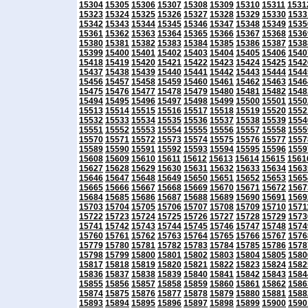
15304
15305
15306
15307
15308
15309
15310
15311
1531
15323
15324
15325
15326
15327
15328
15329
15330
1533
15342
15343
15344
15345
15346
15347
15348
15349
1535
15361
15362
15363
15364
15365
15366
15367
15368
1536
15380
15381
15382
15383
15384
15385
15386
15387
1538
15399
15400
15401
15402
15403
15404
15405
15406
1540
15418
15419
15420
15421
15422
15423
15424
15425
1542
15437
15438
15439
15440
15441
15442
15443
15444
1544
15456
15457
15458
15459
15460
15461
15462
15463
1546
15475
15476
15477
15478
15479
15480
15481
15482
1548
15494
15495
15496
15497
15498
15499
15500
15501
1550
15513
15514
15515
15516
15517
15518
15519
15520
1552
15532
15533
15534
15535
15536
15537
15538
15539
1554
15551
15552
15553
15554
15555
15556
15557
15558
1555
15570
15571
15572
15573
15574
15575
15576
15577
1557
15589
15590
15591
15592
15593
15594
15595
15596
1559
15608
15609
15610
15611
15612
15613
15614
15615
1561
15627
15628
15629
15630
15631
15632
15633
15634
1563
15646
15647
15648
15649
15650
15651
15652
15653
1565
15665
15666
15667
15668
15669
15670
15671
15672
1567
15684
15685
15686
15687
15688
15689
15690
15691
1569
15703
15704
15705
15706
15707
15708
15709
15710
1571
15722
15723
15724
15725
15726
15727
15728
15729
1573
15741
15742
15743
15744
15745
15746
15747
15748
1574
15760
15761
15762
15763
15764
15765
15766
15767
1576
15779
15780
15781
15782
15783
15784
15785
15786
1578
15798
15799
15800
15801
15802
15803
15804
15805
1580
15817
15818
15819
15820
15821
15822
15823
15824
1582
15836
15837
15838
15839
15840
15841
15842
15843
1584
15855
15856
15857
15858
15859
15860
15861
15862
1586
15874
15875
15876
15877
15878
15879
15880
15881
1588
15893
15894
15895
15896
15897
15898
15899
15900
1590