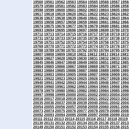
19560
19561
19562
19563
19564
19565
19566
19567
1956
19579
19580
19581
19582
19583
19584
19585
19586
1958
19598
19599
19600
19601
19602
19603
19604
19605
1960
19617
19618
19619
19620
19621
19622
19623
19624
1962
19636
19637
19638
19639
19640
19641
19642
19643
1964
19655
19656
19657
19658
19659
19660
19661
19662
1966
19674
19675
19676
19677
19678
19679
19680
19681
1968
19693
19694
19695
19696
19697
19698
19699
19700
1970
19712
19713
19714
19715
19716
19717
19718
19719
1972
19731
19732
19733
19734
19735
19736
19737
19738
1973
19750
19751
19752
19753
19754
19755
19756
19757
1975
19769
19770
19771
19772
19773
19774
19775
19776
1977
19788
19789
19790
19791
19792
19793
19794
19795
1979
19807
19808
19809
19810
19811
19812
19813
19814
1981
19826
19827
19828
19829
19830
19831
19832
19833
1983
19845
19846
19847
19848
19849
19850
19851
19852
1985
19864
19865
19866
19867
19868
19869
19870
19871
1987
19883
19884
19885
19886
19887
19888
19889
19890
1989
19902
19903
19904
19905
19906
19907
19908
19909
1991
19921
19922
19923
19924
19925
19926
19927
19928
1992
19940
19941
19942
19943
19944
19945
19946
19947
1994
19959
19960
19961
19962
19963
19964
19965
19966
1996
19978
19979
19980
19981
19982
19983
19984
19985
1998
19997
19998
19999
20000
20001
20002
20003
20004
2000
20016
20017
20018
20019
20020
20021
20022
20023
2002
20035
20036
20037
20038
20039
20040
20041
20042
2004
20054
20055
20056
20057
20058
20059
20060
20061
2006
20073
20074
20075
20076
20077
20078
20079
20080
2008
20092
20093
20094
20095
20096
20097
20098
20099
2010
20111
20112
20113
20114
20115
20116
20117
20118
20119
20130
20131
20132
20133
20134
20135
20136
20137
2013
20149
20150
20151
20152
20153
20154
20155
20156
2015