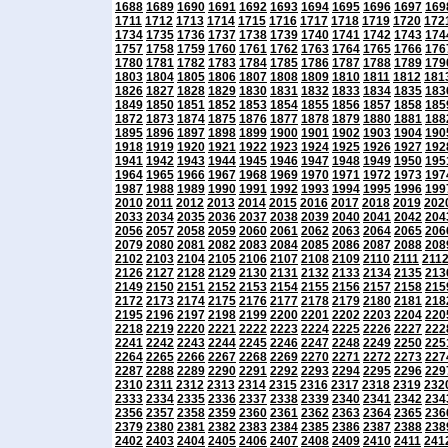
1688
1689
1690
1691
1692
1693
1694
1695
1696
1697
169
1711
1712
1713
1714
1715
1716
1717
1718
1719
1720
172
1734
1735
1736
1737
1738
1739
1740
1741
1742
1743
174
1757
1758
1759
1760
1761
1762
1763
1764
1765
1766
176
1780
1781
1782
1783
1784
1785
1786
1787
1788
1789
179
1803
1804
1805
1806
1807
1808
1809
1810
1811
1812
181
1826
1827
1828
1829
1830
1831
1832
1833
1834
1835
183
1849
1850
1851
1852
1853
1854
1855
1856
1857
1858
185
1872
1873
1874
1875
1876
1877
1878
1879
1880
1881
188
1895
1896
1897
1898
1899
1900
1901
1902
1903
1904
190
1918
1919
1920
1921
1922
1923
1924
1925
1926
1927
192
1941
1942
1943
1944
1945
1946
1947
1948
1949
1950
195
1964
1965
1966
1967
1968
1969
1970
1971
1972
1973
197
1987
1988
1989
1990
1991
1992
1993
1994
1995
1996
199
2010
2011
2012
2013
2014
2015
2016
2017
2018
2019
202
2033
2034
2035
2036
2037
2038
2039
2040
2041
2042
204
2056
2057
2058
2059
2060
2061
2062
2063
2064
2065
206
2079
2080
2081
2082
2083
2084
2085
2086
2087
2088
208
2102
2103
2104
2105
2106
2107
2108
2109
2110
2111
211
2126
2127
2128
2129
2130
2131
2132
2133
2134
2135
213
2149
2150
2151
2152
2153
2154
2155
2156
2157
2158
215
2172
2173
2174
2175
2176
2177
2178
2179
2180
2181
218
2195
2196
2197
2198
2199
2200
2201
2202
2203
2204
220
2218
2219
2220
2221
2222
2223
2224
2225
2226
2227
222
2241
2242
2243
2244
2245
2246
2247
2248
2249
2250
225
2264
2265
2266
2267
2268
2269
2270
2271
2272
2273
227
2287
2288
2289
2290
2291
2292
2293
2294
2295
2296
229
2310
2311
2312
2313
2314
2315
2316
2317
2318
2319
232
2333
2334
2335
2336
2337
2338
2339
2340
2341
2342
234
2356
2357
2358
2359
2360
2361
2362
2363
2364
2365
236
2379
2380
2381
2382
2383
2384
2385
2386
2387
2388
238
2402
2403
2404
2405
2406
2407
2408
2409
2410
2411
241