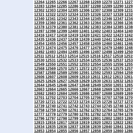
12264
12265
12266
12267
12268
12269
12270
12271
1227
12283
12284
12285
12286
12287
12288
12289
12290
1229
12302
12303
12304
12305
12306
12307
12308
12309
1231
12321
12322
12323
12324
12325
12326
12327
12328
1232
12340
12341
12342
12343
12344
12345
12346
12347
1234
12359
12360
12361
12362
12363
12364
12365
12366
1236
12378
12379
12380
12381
12382
12383
12384
12385
1238
12397
12398
12399
12400
12401
12402
12403
12404
1240
12416
12417
12418
12419
12420
12421
12422
12423
1242
12435
12436
12437
12438
12439
12440
12441
12442
1244
12454
12455
12456
12457
12458
12459
12460
12461
1246
12473
12474
12475
12476
12477
12478
12479
12480
1248
12492
12493
12494
12495
12496
12497
12498
12499
1250
12511
12512
12513
12514
12515
12516
12517
12518
1251
12530
12531
12532
12533
12534
12535
12536
12537
1253
12549
12550
12551
12552
12553
12554
12555
12556
1255
12568
12569
12570
12571
12572
12573
12574
12575
1257
12587
12588
12589
12590
12591
12592
12593
12594
1259
12606
12607
12608
12609
12610
12611
12612
12613
1261
12625
12626
12627
12628
12629
12630
12631
12632
1263
12644
12645
12646
12647
12648
12649
12650
12651
1265
12663
12664
12665
12666
12667
12668
12669
12670
1267
12682
12683
12684
12685
12686
12687
12688
12689
1269
12701
12702
12703
12704
12705
12706
12707
12708
1270
12720
12721
12722
12723
12724
12725
12726
12727
1272
12739
12740
12741
12742
12743
12744
12745
12746
1274
12758
12759
12760
12761
12762
12763
12764
12765
1276
12777
12778
12779
12780
12781
12782
12783
12784
1278
12796
12797
12798
12799
12800
12801
12802
12803
1280
12815
12816
12817
12818
12819
12820
12821
12822
1282
12834
12835
12836
12837
12838
12839
12840
12841
1284
12853
12854
12855
12856
12857
12858
12859
12860
1286