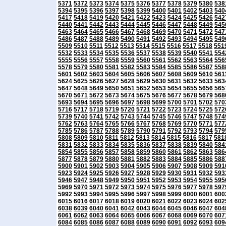
5371
5372
5373
5374
5375
5376
5377
5378
5379
5380
538
5394
5395
5396
5397
5398
5399
5400
5401
5402
5403
540
5417
5418
5419
5420
5421
5422
5423
5424
5425
5426
542
5440
5441
5442
5443
5444
5445
5446
5447
5448
5449
545
5463
5464
5465
5466
5467
5468
5469
5470
5471
5472
547
5486
5487
5488
5489
5490
5491
5492
5493
5494
5495
549
5509
5510
5511
5512
5513
5514
5515
5516
5517
5518
551
5532
5533
5534
5535
5536
5537
5538
5539
5540
5541
554
5555
5556
5557
5558
5559
5560
5561
5562
5563
5564
556
5578
5579
5580
5581
5582
5583
5584
5585
5586
5587
558
5601
5602
5603
5604
5605
5606
5607
5608
5609
5610
561
5624
5625
5626
5627
5628
5629
5630
5631
5632
5633
563
5647
5648
5649
5650
5651
5652
5653
5654
5655
5656
565
5670
5671
5672
5673
5674
5675
5676
5677
5678
5679
568
5693
5694
5695
5696
5697
5698
5699
5700
5701
5702
570
5716
5717
5718
5719
5720
5721
5722
5723
5724
5725
572
5739
5740
5741
5742
5743
5744
5745
5746
5747
5748
574
5762
5763
5764
5765
5766
5767
5768
5769
5770
5771
577
5785
5786
5787
5788
5789
5790
5791
5792
5793
5794
579
5808
5809
5810
5811
5812
5813
5814
5815
5816
5817
581
5831
5832
5833
5834
5835
5836
5837
5838
5839
5840
584
5854
5855
5856
5857
5858
5859
5860
5861
5862
5863
586
5877
5878
5879
5880
5881
5882
5883
5884
5885
5886
588
5900
5901
5902
5903
5904
5905
5906
5907
5908
5909
591
5923
5924
5925
5926
5927
5928
5929
5930
5931
5932
593
5946
5947
5948
5949
5950
5951
5952
5953
5954
5955
595
5969
5970
5971
5972
5973
5974
5975
5976
5977
5978
597
5992
5993
5994
5995
5996
5997
5998
5999
6000
6001
600
6015
6016
6017
6018
6019
6020
6021
6022
6023
6024
602
6038
6039
6040
6041
6042
6043
6044
6045
6046
6047
604
6061
6062
6063
6064
6065
6066
6067
6068
6069
6070
607
6084
6085
6086
6087
6088
6089
6090
6091
6092
6093
609