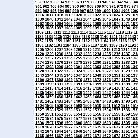
931
932
933
934
935
936
937
938
939
940
941
942
943
944
961
962
963
964
965
966
967
968
969
970
971
972
973
974
991
992
993
994
995
996
997
998
999
1000
1001
1002
100
1016
1017
1018
1019
1020
1021
1022
1023
1024
1025
102
1039
1040
1041
1042
1043
1044
1045
1046
1047
1048
104
1062
1063
1064
1065
1066
1067
1068
1069
1070
1071
107
1085
1086
1087
1088
1089
1090
1091
1092
1093
1094
109
1109
1110
1111
1112
1113
1114
1115
1116
1117
1118
1119
11
1133
1134
1135
1136
1137
1138
1139
1140
1141
1142
1143
1157
1158
1159
1160
1161
1162
1163
1164
1165
1166
1167
1181
1182
1183
1184
1185
1186
1187
1188
1189
1190
1191
1205
1206
1207
1208
1209
1210
1211
1212
1213
1214
121
1228
1229
1230
1231
1232
1233
1234
1235
1236
1237
123
1251
1252
1253
1254
1255
1256
1257
1258
1259
1260
126
1274
1275
1276
1277
1278
1279
1280
1281
1282
1283
128
1297
1298
1299
1300
1301
1302
1303
1304
1305
1306
130
1320
1321
1322
1323
1324
1325
1326
1327
1328
1329
133
1343
1344
1345
1346
1347
1348
1349
1350
1351
1352
135
1366
1367
1368
1369
1370
1371
1372
1373
1374
1375
137
1389
1390
1391
1392
1393
1394
1395
1396
1397
1398
139
1412
1413
1414
1415
1416
1417
1418
1419
1420
1421
142
1435
1436
1437
1438
1439
1440
1441
1442
1443
1444
144
1458
1459
1460
1461
1462
1463
1464
1465
1466
1467
146
1481
1482
1483
1484
1485
1486
1487
1488
1489
1490
149
1504
1505
1506
1507
1508
1509
1510
1511
1512
1513
151
1527
1528
1529
1530
1531
1532
1533
1534
1535
1536
153
1550
1551
1552
1553
1554
1555
1556
1557
1558
1559
156
1573
1574
1575
1576
1577
1578
1579
1580
1581
1582
158
1596
1597
1598
1599
1600
1601
1602
1603
1604
1605
160
1619
1620
1621
1622
1623
1624
1625
1626
1627
1628
162
1642
1643
1644
1645
1646
1647
1648
1649
1650
1651
165
1665
1666
1667
1668
1669
1670
1671
1672
1673
1674
167