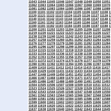
11043
11044
11045
11046
11047
11048
11049
11050
11051
11062
11063
11064
11065
11066
11067
11068
11069
11070
11081
11082
11083
11084
11085
11086
11087
11088
11089
11100
11101
11102
11103
11104
11105
11106
11107
11108
1
11120
11121
11122
11123
11124
11125
11126
11127
11128
1
11140
11141
11142
11143
11144
11145
11146
11147
11148
1
11160
11161
11162
11163
11164
11165
11166
11167
11168
1
11180
11181
11182
11183
11184
11185
11186
11187
11188
1
11200
11201
11202
11203
11204
11205
11206
11207
11208
11219
11220
11221
11222
11223
11224
11225
11226
11227
11238
11239
11240
11241
11242
11243
11244
11245
11246
11257
11258
11259
11260
11261
11262
11263
11264
11265
11276
11277
11278
11279
11280
11281
11282
11283
11284
11295
11296
11297
11298
11299
11300
11301
11302
11303
11314
11315
11316
11317
11318
11319
11320
11321
11322
11333
11334
11335
11336
11337
11338
11339
11340
11341
11352
11353
11354
11355
11356
11357
11358
11359
11360
11371
11372
11373
11374
11375
11376
11377
11378
11379
11390
11391
11392
11393
11394
11395
11396
11397
11398
11409
11410
11411
11412
11413
11414
11415
11416
11417
11428
11429
11430
11431
11432
11433
11434
11435
11436
11447
11448
11449
11450
11451
11452
11453
11454
11455
11466
11467
11468
11469
11470
11471
11472
11473
11474
11485
11486
11487
11488
11489
11490
11491
11492
11493
11504
11505
11506
11507
11508
11509
11510
11511
11512
11523
11524
11525
11526
11527
11528
11529
11530
11531
11542
11543
11544
11545
11546
11547
11548
11549
11550
11561
11562
11563
11564
11565
11566
11567
11568
11569
11580
11581
11582
11583
11584
11585
11586
11587
11588
11599
11600
11601
11602
11603
11604
11605
11606
11607
11618
11619
11620
11621
11622
11623
11624
11625
11626
11637
11638
11639
11640
11641
11642
11643
11644
11645