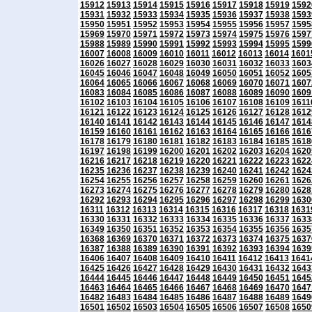
15912
15913
15914
15915
15916
15917
15918
15919
1592
15931
15932
15933
15934
15935
15936
15937
15938
1593
15950
15951
15952
15953
15954
15955
15956
15957
1595
15969
15970
15971
15972
15973
15974
15975
15976
1597
15988
15989
15990
15991
15992
15993
15994
15995
1599
16007
16008
16009
16010
16011
16012
16013
16014
1601
16026
16027
16028
16029
16030
16031
16032
16033
1603
16045
16046
16047
16048
16049
16050
16051
16052
1605
16064
16065
16066
16067
16068
16069
16070
16071
1607
16083
16084
16085
16086
16087
16088
16089
16090
1609
16102
16103
16104
16105
16106
16107
16108
16109
1611
16121
16122
16123
16124
16125
16126
16127
16128
1612
16140
16141
16142
16143
16144
16145
16146
16147
1614
16159
16160
16161
16162
16163
16164
16165
16166
1616
16178
16179
16180
16181
16182
16183
16184
16185
1618
16197
16198
16199
16200
16201
16202
16203
16204
1620
16216
16217
16218
16219
16220
16221
16222
16223
1622
16235
16236
16237
16238
16239
16240
16241
16242
1624
16254
16255
16256
16257
16258
16259
16260
16261
1626
16273
16274
16275
16276
16277
16278
16279
16280
1628
16292
16293
16294
16295
16296
16297
16298
16299
1630
16311
16312
16313
16314
16315
16316
16317
16318
1631
16330
16331
16332
16333
16334
16335
16336
16337
1633
16349
16350
16351
16352
16353
16354
16355
16356
1635
16368
16369
16370
16371
16372
16373
16374
16375
1637
16387
16388
16389
16390
16391
16392
16393
16394
1639
16406
16407
16408
16409
16410
16411
16412
16413
1641
16425
16426
16427
16428
16429
16430
16431
16432
1643
16444
16445
16446
16447
16448
16449
16450
16451
1645
16463
16464
16465
16466
16467
16468
16469
16470
1647
16482
16483
16484
16485
16486
16487
16488
16489
1649
16501
16502
16503
16504
16505
16506
16507
16508
1650