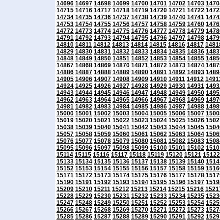
14696
14697
14698
14699
14700
14701
14702
14703
1470
14715
14716
14717
14718
14719
14720
14721
14722
1472
14734
14735
14736
14737
14738
14739
14740
14741
1474
14753
14754
14755
14756
14757
14758
14759
14760
1476
14772
14773
14774
14775
14776
14777
14778
14779
1478
14791
14792
14793
14794
14795
14796
14797
14798
1479
14810
14811
14812
14813
14814
14815
14816
14817
1481
14829
14830
14831
14832
14833
14834
14835
14836
1483
14848
14849
14850
14851
14852
14853
14854
14855
1485
14867
14868
14869
14870
14871
14872
14873
14874
1487
14886
14887
14888
14889
14890
14891
14892
14893
1489
14905
14906
14907
14908
14909
14910
14911
14912
1491
14924
14925
14926
14927
14928
14929
14930
14931
1493
14943
14944
14945
14946
14947
14948
14949
14950
1495
14962
14963
14964
14965
14966
14967
14968
14969
1497
14981
14982
14983
14984
14985
14986
14987
14988
1498
15000
15001
15002
15003
15004
15005
15006
15007
1500
15019
15020
15021
15022
15023
15024
15025
15026
1502
15038
15039
15040
15041
15042
15043
15044
15045
1504
15057
15058
15059
15060
15061
15062
15063
15064
1506
15076
15077
15078
15079
15080
15081
15082
15083
1508
15095
15096
15097
15098
15099
15100
15101
15102
1510
15114
15115
15116
15117
15118
15119
15120
15121
15122
15133
15134
15135
15136
15137
15138
15139
15140
1514
15152
15153
15154
15155
15156
15157
15158
15159
1516
15171
15172
15173
15174
15175
15176
15177
15178
1517
15190
15191
15192
15193
15194
15195
15196
15197
1519
15209
15210
15211
15212
15213
15214
15215
15216
1521
15228
15229
15230
15231
15232
15233
15234
15235
1523
15247
15248
15249
15250
15251
15252
15253
15254
1525
15266
15267
15268
15269
15270
15271
15272
15273
1527
15285
15286
15287
15288
15289
15290
15291
15292
1529