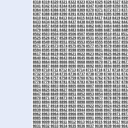
8318
8319
8320
8321
8322
8323
8324
8325
8326
8327
832
8341
8342
8343
8344
8345
8346
8347
8348
8349
8350
835
8364
8365
8366
8367
8368
8369
8370
8371
8372
8373
837
8387
8388
8389
8390
8391
8392
8393
8394
8395
8396
839
8410
8411
8412
8413
8414
8415
8416
8417
8418
8419
842
8433
8434
8435
8436
8437
8438
8439
8440
8441
8442
844
8456
8457
8458
8459
8460
8461
8462
8463
8464
8465
846
8479
8480
8481
8482
8483
8484
8485
8486
8487
8488
848
8502
8503
8504
8505
8506
8507
8508
8509
8510
8511
851
8525
8526
8527
8528
8529
8530
8531
8532
8533
8534
853
8548
8549
8550
8551
8552
8553
8554
8555
8556
8557
855
8571
8572
8573
8574
8575
8576
8577
8578
8579
8580
858
8594
8595
8596
8597
8598
8599
8600
8601
8602
8603
860
8617
8618
8619
8620
8621
8622
8623
8624
8625
8626
862
8640
8641
8642
8643
8644
8645
8646
8647
8648
8649
865
8663
8664
8665
8666
8667
8668
8669
8670
8671
8672
867
8686
8687
8688
8689
8690
8691
8692
8693
8694
8695
869
8709
8710
8711
8712
8713
8714
8715
8716
8717
8718
871
8732
8733
8734
8735
8736
8737
8738
8739
8740
8741
874
8755
8756
8757
8758
8759
8760
8761
8762
8763
8764
876
8778
8779
8780
8781
8782
8783
8784
8785
8786
8787
878
8801
8802
8803
8804
8805
8806
8807
8808
8809
8810
881
8824
8825
8826
8827
8828
8829
8830
8831
8832
8833
883
8847
8848
8849
8850
8851
8852
8853
8854
8855
8856
885
8870
8871
8872
8873
8874
8875
8876
8877
8878
8879
888
8893
8894
8895
8896
8897
8898
8899
8900
8901
8902
890
8916
8917
8918
8919
8920
8921
8922
8923
8924
8925
892
8939
8940
8941
8942
8943
8944
8945
8946
8947
8948
894
8962
8963
8964
8965
8966
8967
8968
8969
8970
8971
897
8985
8986
8987
8988
8989
8990
8991
8992
8993
8994
899
9008
9009
9010
9011
9012
9013
9014
9015
9016
9017
901
9031
9032
9033
9034
9035
9036
9037
9038
9039
9040
904