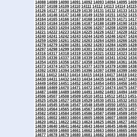
14088
14089
14090
14091
14092
14093
14094
14095
1409
14107
14108
14109
14110
14111
14112
14113
14114
14115
14126
14127
14128
14129
14130
14131
14132
14133
1413
14145
14146
14147
14148
14149
14150
14151
14152
1415
14164
14165
14166
14167
14168
14169
14170
14171
1417
14183
14184
14185
14186
14187
14188
14189
14190
1419
14202
14203
14204
14205
14206
14207
14208
14209
1421
14221
14222
14223
14224
14225
14226
14227
14228
1422
14240
14241
14242
14243
14244
14245
14246
14247
1424
14259
14260
14261
14262
14263
14264
14265
14266
1426
14278
14279
14280
14281
14282
14283
14284
14285
1428
14297
14298
14299
14300
14301
14302
14303
14304
1430
14316
14317
14318
14319
14320
14321
14322
14323
1432
14335
14336
14337
14338
14339
14340
14341
14342
1434
14354
14355
14356
14357
14358
14359
14360
14361
1436
14373
14374
14375
14376
14377
14378
14379
14380
1438
14392
14393
14394
14395
14396
14397
14398
14399
1440
14411
14412
14413
14414
14415
14416
14417
14418
1441
14430
14431
14432
14433
14434
14435
14436
14437
1443
14449
14450
14451
14452
14453
14454
14455
14456
1445
14468
14469
14470
14471
14472
14473
14474
14475
1447
14487
14488
14489
14490
14491
14492
14493
14494
1449
14506
14507
14508
14509
14510
14511
14512
14513
1451
14525
14526
14527
14528
14529
14530
14531
14532
1453
14544
14545
14546
14547
14548
14549
14550
14551
1455
14563
14564
14565
14566
14567
14568
14569
14570
1457
14582
14583
14584
14585
14586
14587
14588
14589
1459
14601
14602
14603
14604
14605
14606
14607
14608
1460
14620
14621
14622
14623
14624
14625
14626
14627
1462
14639
14640
14641
14642
14643
14644
14645
14646
1464
14658
14659
14660
14661
14662
14663
14664
14665
1466
14677
14678
14679
14680
14681
14682
14683
14684
1468