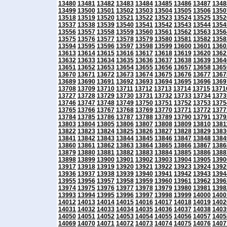
13480
13481
13482
13483
13484
13485
13486
13487
1348
13499
13500
13501
13502
13503
13504
13505
13506
1350
13518
13519
13520
13521
13522
13523
13524
13525
1352
13537
13538
13539
13540
13541
13542
13543
13544
1354
13556
13557
13558
13559
13560
13561
13562
13563
1356
13575
13576
13577
13578
13579
13580
13581
13582
1358
13594
13595
13596
13597
13598
13599
13600
13601
1360
13613
13614
13615
13616
13617
13618
13619
13620
1362
13632
13633
13634
13635
13636
13637
13638
13639
1364
13651
13652
13653
13654
13655
13656
13657
13658
1365
13670
13671
13672
13673
13674
13675
13676
13677
1367
13689
13690
13691
13692
13693
13694
13695
13696
1369
13708
13709
13710
13711
13712
13713
13714
13715
1371
13727
13728
13729
13730
13731
13732
13733
13734
1373
13746
13747
13748
13749
13750
13751
13752
13753
1375
13765
13766
13767
13768
13769
13770
13771
13772
1377
13784
13785
13786
13787
13788
13789
13790
13791
1379
13803
13804
13805
13806
13807
13808
13809
13810
1381
13822
13823
13824
13825
13826
13827
13828
13829
1383
13841
13842
13843
13844
13845
13846
13847
13848
1384
13860
13861
13862
13863
13864
13865
13866
13867
1386
13879
13880
13881
13882
13883
13884
13885
13886
1388
13898
13899
13900
13901
13902
13903
13904
13905
1390
13917
13918
13919
13920
13921
13922
13923
13924
1392
13936
13937
13938
13939
13940
13941
13942
13943
1394
13955
13956
13957
13958
13959
13960
13961
13962
1396
13974
13975
13976
13977
13978
13979
13980
13981
1398
13993
13994
13995
13996
13997
13998
13999
14000
1400
14012
14013
14014
14015
14016
14017
14018
14019
1402
14031
14032
14033
14034
14035
14036
14037
14038
1403
14050
14051
14052
14053
14054
14055
14056
14057
1405
14069
14070
14071
14072
14073
14074
14075
14076
1407