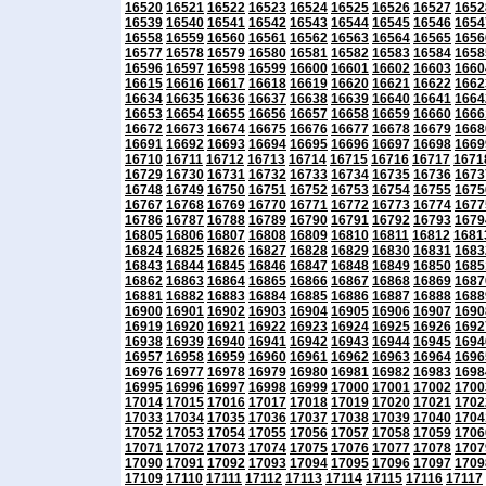
16520
16521
16522
16523
16524
16525
16526
16527
1652
16539
16540
16541
16542
16543
16544
16545
16546
1654
16558
16559
16560
16561
16562
16563
16564
16565
1656
16577
16578
16579
16580
16581
16582
16583
16584
1658
16596
16597
16598
16599
16600
16601
16602
16603
1660
16615
16616
16617
16618
16619
16620
16621
16622
1662
16634
16635
16636
16637
16638
16639
16640
16641
1664
16653
16654
16655
16656
16657
16658
16659
16660
1666
16672
16673
16674
16675
16676
16677
16678
16679
1668
16691
16692
16693
16694
16695
16696
16697
16698
1669
16710
16711
16712
16713
16714
16715
16716
16717
1671
16729
16730
16731
16732
16733
16734
16735
16736
1673
16748
16749
16750
16751
16752
16753
16754
16755
1675
16767
16768
16769
16770
16771
16772
16773
16774
1677
16786
16787
16788
16789
16790
16791
16792
16793
1679
16805
16806
16807
16808
16809
16810
16811
16812
1681
16824
16825
16826
16827
16828
16829
16830
16831
1683
16843
16844
16845
16846
16847
16848
16849
16850
1685
16862
16863
16864
16865
16866
16867
16868
16869
1687
16881
16882
16883
16884
16885
16886
16887
16888
1688
16900
16901
16902
16903
16904
16905
16906
16907
1690
16919
16920
16921
16922
16923
16924
16925
16926
1692
16938
16939
16940
16941
16942
16943
16944
16945
1694
16957
16958
16959
16960
16961
16962
16963
16964
1696
16976
16977
16978
16979
16980
16981
16982
16983
1698
16995
16996
16997
16998
16999
17000
17001
17002
1700
17014
17015
17016
17017
17018
17019
17020
17021
1702
17033
17034
17035
17036
17037
17038
17039
17040
1704
17052
17053
17054
17055
17056
17057
17058
17059
1706
17071
17072
17073
17074
17075
17076
17077
17078
1707
17090
17091
17092
17093
17094
17095
17096
17097
1709
17109
17110
17111
17112
17113
17114
17115
17116
17117