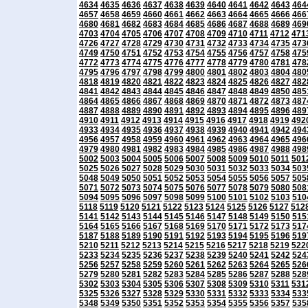
4634
4635
4636
4637
4638
4639
4640
4641
4642
4643
464
4657
4658
4659
4660
4661
4662
4663
4664
4665
4666
466
4680
4681
4682
4683
4684
4685
4686
4687
4688
4689
469
4703
4704
4705
4706
4707
4708
4709
4710
4711
4712
471
4726
4727
4728
4729
4730
4731
4732
4733
4734
4735
473
4749
4750
4751
4752
4753
4754
4755
4756
4757
4758
475
4772
4773
4774
4775
4776
4777
4778
4779
4780
4781
478
4795
4796
4797
4798
4799
4800
4801
4802
4803
4804
480
4818
4819
4820
4821
4822
4823
4824
4825
4826
4827
482
4841
4842
4843
4844
4845
4846
4847
4848
4849
4850
485
4864
4865
4866
4867
4868
4869
4870
4871
4872
4873
487
4887
4888
4889
4890
4891
4892
4893
4894
4895
4896
489
4910
4911
4912
4913
4914
4915
4916
4917
4918
4919
492
4933
4934
4935
4936
4937
4938
4939
4940
4941
4942
494
4956
4957
4958
4959
4960
4961
4962
4963
4964
4965
496
4979
4980
4981
4982
4983
4984
4985
4986
4987
4988
498
5002
5003
5004
5005
5006
5007
5008
5009
5010
5011
501
5025
5026
5027
5028
5029
5030
5031
5032
5033
5034
503
5048
5049
5050
5051
5052
5053
5054
5055
5056
5057
505
5071
5072
5073
5074
5075
5076
5077
5078
5079
5080
508
5094
5095
5096
5097
5098
5099
5100
5101
5102
5103
510
5118
5119
5120
5121
5122
5123
5124
5125
5126
5127
512
5141
5142
5143
5144
5145
5146
5147
5148
5149
5150
515
5164
5165
5166
5167
5168
5169
5170
5171
5172
5173
517
5187
5188
5189
5190
5191
5192
5193
5194
5195
5196
519
5210
5211
5212
5213
5214
5215
5216
5217
5218
5219
522
5233
5234
5235
5236
5237
5238
5239
5240
5241
5242
524
5256
5257
5258
5259
5260
5261
5262
5263
5264
5265
526
5279
5280
5281
5282
5283
5284
5285
5286
5287
5288
528
5302
5303
5304
5305
5306
5307
5308
5309
5310
5311
531
5325
5326
5327
5328
5329
5330
5331
5332
5333
5334
533
5348
5349
5350
5351
5352
5353
5354
5355
5356
5357
535