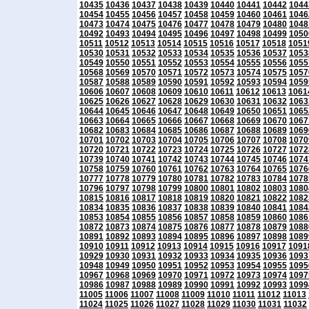
10435
10436
10437
10438
10439
10440
10441
10442
1044
10454
10455
10456
10457
10458
10459
10460
10461
1046
10473
10474
10475
10476
10477
10478
10479
10480
1048
10492
10493
10494
10495
10496
10497
10498
10499
1050
10511
10512
10513
10514
10515
10516
10517
10518
1051
10530
10531
10532
10533
10534
10535
10536
10537
1053
10549
10550
10551
10552
10553
10554
10555
10556
1055
10568
10569
10570
10571
10572
10573
10574
10575
1057
10587
10588
10589
10590
10591
10592
10593
10594
1059
10606
10607
10608
10609
10610
10611
10612
10613
1061
10625
10626
10627
10628
10629
10630
10631
10632
1063
10644
10645
10646
10647
10648
10649
10650
10651
1065
10663
10664
10665
10666
10667
10668
10669
10670
1067
10682
10683
10684
10685
10686
10687
10688
10689
1069
10701
10702
10703
10704
10705
10706
10707
10708
1070
10720
10721
10722
10723
10724
10725
10726
10727
1072
10739
10740
10741
10742
10743
10744
10745
10746
1074
10758
10759
10760
10761
10762
10763
10764
10765
1076
10777
10778
10779
10780
10781
10782
10783
10784
1078
10796
10797
10798
10799
10800
10801
10802
10803
1080
10815
10816
10817
10818
10819
10820
10821
10822
1082
10834
10835
10836
10837
10838
10839
10840
10841
1084
10853
10854
10855
10856
10857
10858
10859
10860
1086
10872
10873
10874
10875
10876
10877
10878
10879
1088
10891
10892
10893
10894
10895
10896
10897
10898
1089
10910
10911
10912
10913
10914
10915
10916
10917
1091
10929
10930
10931
10932
10933
10934
10935
10936
1093
10948
10949
10950
10951
10952
10953
10954
10955
1095
10967
10968
10969
10970
10971
10972
10973
10974
1097
10986
10987
10988
10989
10990
10991
10992
10993
1099
11005
11006
11007
11008
11009
11010
11011
11012
11013
11024
11025
11026
11027
11028
11029
11030
11031
11032