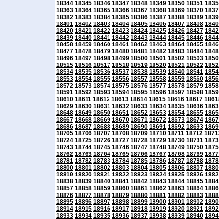
18344
18345
18346
18347
18348
18349
18350
18351
1835
18363
18364
18365
18366
18367
18368
18369
18370
1837
18382
18383
18384
18385
18386
18387
18388
18389
1839
18401
18402
18403
18404
18405
18406
18407
18408
1840
18420
18421
18422
18423
18424
18425
18426
18427
1842
18439
18440
18441
18442
18443
18444
18445
18446
1844
18458
18459
18460
18461
18462
18463
18464
18465
1846
18477
18478
18479
18480
18481
18482
18483
18484
1848
18496
18497
18498
18499
18500
18501
18502
18503
1850
18515
18516
18517
18518
18519
18520
18521
18522
1852
18534
18535
18536
18537
18538
18539
18540
18541
1854
18553
18554
18555
18556
18557
18558
18559
18560
1856
18572
18573
18574
18575
18576
18577
18578
18579
1858
18591
18592
18593
18594
18595
18596
18597
18598
1859
18610
18611
18612
18613
18614
18615
18616
18617
1861
18629
18630
18631
18632
18633
18634
18635
18636
1863
18648
18649
18650
18651
18652
18653
18654
18655
1865
18667
18668
18669
18670
18671
18672
18673
18674
1867
18686
18687
18688
18689
18690
18691
18692
18693
1869
18705
18706
18707
18708
18709
18710
18711
18712
1871
18724
18725
18726
18727
18728
18729
18730
18731
1873
18743
18744
18745
18746
18747
18748
18749
18750
1875
18762
18763
18764
18765
18766
18767
18768
18769
1877
18781
18782
18783
18784
18785
18786
18787
18788
1878
18800
18801
18802
18803
18804
18805
18806
18807
1880
18819
18820
18821
18822
18823
18824
18825
18826
1882
18838
18839
18840
18841
18842
18843
18844
18845
1884
18857
18858
18859
18860
18861
18862
18863
18864
1886
18876
18877
18878
18879
18880
18881
18882
18883
1888
18895
18896
18897
18898
18899
18900
18901
18902
1890
18914
18915
18916
18917
18918
18919
18920
18921
1892
18933
18934
18935
18936
18937
18938
18939
18940
1894