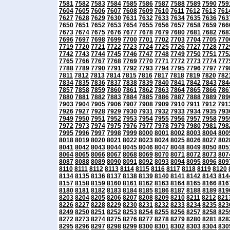
7581
7582
7583
7584
7585
7586
7587
7588
7589
7590
759
7604
7605
7606
7607
7608
7609
7610
7611
7612
7613
761
7627
7628
7629
7630
7631
7632
7633
7634
7635
7636
763
7650
7651
7652
7653
7654
7655
7656
7657
7658
7659
766
7673
7674
7675
7676
7677
7678
7679
7680
7681
7682
768
7696
7697
7698
7699
7700
7701
7702
7703
7704
7705
770
7719
7720
7721
7722
7723
7724
7725
7726
7727
7728
772
7742
7743
7744
7745
7746
7747
7748
7749
7750
7751
775
7765
7766
7767
7768
7769
7770
7771
7772
7773
7774
777
7788
7789
7790
7791
7792
7793
7794
7795
7796
7797
779
7811
7812
7813
7814
7815
7816
7817
7818
7819
7820
782
7834
7835
7836
7837
7838
7839
7840
7841
7842
7843
784
7857
7858
7859
7860
7861
7862
7863
7864
7865
7866
786
7880
7881
7882
7883
7884
7885
7886
7887
7888
7889
789
7903
7904
7905
7906
7907
7908
7909
7910
7911
7912
791
7926
7927
7928
7929
7930
7931
7932
7933
7934
7935
793
7949
7950
7951
7952
7953
7954
7955
7956
7957
7958
795
7972
7973
7974
7975
7976
7977
7978
7979
7980
7981
798
7995
7996
7997
7998
7999
8000
8001
8002
8003
8004
800
8018
8019
8020
8021
8022
8023
8024
8025
8026
8027
802
8041
8042
8043
8044
8045
8046
8047
8048
8049
8050
805
8064
8065
8066
8067
8068
8069
8070
8071
8072
8073
807
8087
8088
8089
8090
8091
8092
8093
8094
8095
8096
809
8110
8111
8112
8113
8114
8115
8116
8117
8118
8119
8120
8134
8135
8136
8137
8138
8139
8140
8141
8142
8143
814
8157
8158
8159
8160
8161
8162
8163
8164
8165
8166
816
8180
8181
8182
8183
8184
8185
8186
8187
8188
8189
819
8203
8204
8205
8206
8207
8208
8209
8210
8211
8212
821
8226
8227
8228
8229
8230
8231
8232
8233
8234
8235
823
8249
8250
8251
8252
8253
8254
8255
8256
8257
8258
825
8272
8273
8274
8275
8276
8277
8278
8279
8280
8281
828
8295
8296
8297
8298
8299
8300
8301
8302
8303
8304
830