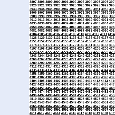
3897
3898
3899
3900
3901
3902
3903
3904
3905
3906
390
3920
3921
3922
3923
3924
3925
3926
3927
3928
3929
393
3943
3944
3945
3946
3947
3948
3949
3950
3951
3952
395
3966
3967
3968
3969
3970
3971
3972
3973
3974
3975
397
3989
3990
3991
3992
3993
3994
3995
3996
3997
3998
399
4012
4013
4014
4015
4016
4017
4018
4019
4020
4021
402
4035
4036
4037
4038
4039
4040
4041
4042
4043
4044
404
4058
4059
4060
4061
4062
4063
4064
4065
4066
4067
406
4081
4082
4083
4084
4085
4086
4087
4088
4089
4090
409
4104
4105
4106
4107
4108
4109
4110
4111
4112
4113
4114
4128
4129
4130
4131
4132
4133
4134
4135
4136
4137
413
4151
4152
4153
4154
4155
4156
4157
4158
4159
4160
416
4174
4175
4176
4177
4178
4179
4180
4181
4182
4183
418
4197
4198
4199
4200
4201
4202
4203
4204
4205
4206
420
4220
4221
4222
4223
4224
4225
4226
4227
4228
4229
423
4243
4244
4245
4246
4247
4248
4249
4250
4251
4252
425
4266
4267
4268
4269
4270
4271
4272
4273
4274
4275
427
4289
4290
4291
4292
4293
4294
4295
4296
4297
4298
429
4312
4313
4314
4315
4316
4317
4318
4319
4320
4321
432
4335
4336
4337
4338
4339
4340
4341
4342
4343
4344
434
4358
4359
4360
4361
4362
4363
4364
4365
4366
4367
436
4381
4382
4383
4384
4385
4386
4387
4388
4389
4390
439
4404
4405
4406
4407
4408
4409
4410
4411
4412
4413
441
4427
4428
4429
4430
4431
4432
4433
4434
4435
4436
443
4450
4451
4452
4453
4454
4455
4456
4457
4458
4459
446
4473
4474
4475
4476
4477
4478
4479
4480
4481
4482
448
4496
4497
4498
4499
4500
4501
4502
4503
4504
4505
450
4519
4520
4521
4522
4523
4524
4525
4526
4527
4528
452
4542
4543
4544
4545
4546
4547
4548
4549
4550
4551
455
4565
4566
4567
4568
4569
4570
4571
4572
4573
4574
457
4588
4589
4590
4591
4592
4593
4594
4595
4596
4597
459
4611
4612
4613
4614
4615
4616
4617
4618
4619
4620
462