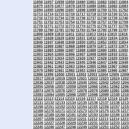
11656
11657
11658
11659
11660
11661
11662
11663
11664
11675
11676
11677
11678
11679
11680
11681
11682
11683
11694
11695
11696
11697
11698
11699
11700
11701
11702
11713
11714
11715
11716
11717
11718
11719
11720
11721
11732
11733
11734
11735
11736
11737
11738
11739
11740
11751
11752
11753
11754
11755
11756
11757
11758
11759
11770
11771
11772
11773
11774
11775
11776
11777
11778
11789
11790
11791
11792
11793
11794
11795
11796
11797
11808
11809
11810
11811
11812
11813
11814
11815
11816
11827
11828
11829
11830
11831
11832
11833
11834
11835
11846
11847
11848
11849
11850
11851
11852
11853
11854
11865
11866
11867
11868
11869
11870
11871
11872
11873
11884
11885
11886
11887
11888
11889
11890
11891
11892
11903
11904
11905
11906
11907
11908
11909
11910
11911
11922
11923
11924
11925
11926
11927
11928
11929
11930
11941
11942
11943
11944
11945
11946
11947
11948
11949
11960
11961
11962
11963
11964
11965
11966
11967
11968
11979
11980
11981
11982
11983
11984
11985
11986
11987
11998
11999
12000
12001
12002
12003
12004
12005
1200
12017
12018
12019
12020
12021
12022
12023
12024
1202
12036
12037
12038
12039
12040
12041
12042
12043
1204
12055
12056
12057
12058
12059
12060
12061
12062
1206
12074
12075
12076
12077
12078
12079
12080
12081
1208
12093
12094
12095
12096
12097
12098
12099
12100
1210
12112
12113
12114
12115
12116
12117
12118
12119
12120
12131
12132
12133
12134
12135
12136
12137
12138
1213
12150
12151
12152
12153
12154
12155
12156
12157
1215
12169
12170
12171
12172
12173
12174
12175
12176
1217
12188
12189
12190
12191
12192
12193
12194
12195
1219
12207
12208
12209
12210
12211
12212
12213
12214
1221
12226
12227
12228
12229
12230
12231
12232
12233
1223
12245
12246
12247
12248
12249
12250
12251
12252
1225