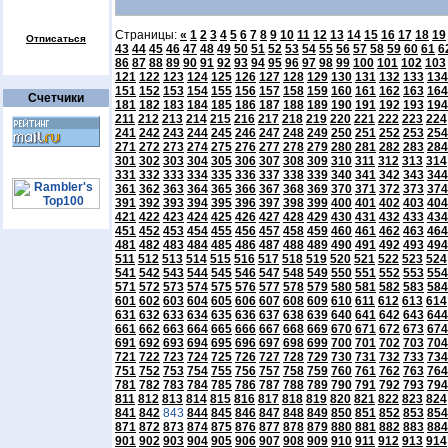
Страницы:
«
1
2
3
4
5
6
7
8
9
10
11
12
13
14
15
16
17
18
19
Отписаться
43
44
45
46
47
48
49
50
51
52
53
54
55
56
57
58
59
60
61
6
86
87
88
89
90
91
92
93
94
95
96
97
98
99
100
101
102
103
121
122
123
124
125
126
127
128
129
130
131
132
133
134
151
152
153
154
155
156
157
158
159
160
161
162
163
164
Счетчики
181
182
183
184
185
186
187
188
189
190
191
192
193
194
211
212
213
214
215
216
217
218
219
220
221
222
223
224
241
242
243
244
245
246
247
248
249
250
251
252
253
254
271
272
273
274
275
276
277
278
279
280
281
282
283
284
301
302
303
304
305
306
307
308
309
310
311
312
313
314
331
332
333
334
335
336
337
338
339
340
341
342
343
344
361
362
363
364
365
366
367
368
369
370
371
372
373
374
391
392
393
394
395
396
397
398
399
400
401
402
403
404
421
422
423
424
425
426
427
428
429
430
431
432
433
434
451
452
453
454
455
456
457
458
459
460
461
462
463
464
481
482
483
484
485
486
487
488
489
490
491
492
493
494
511
512
513
514
515
516
517
518
519
520
521
522
523
524
541
542
543
544
545
546
547
548
549
550
551
552
553
554
571
572
573
574
575
576
577
578
579
580
581
582
583
584
601
602
603
604
605
606
607
608
609
610
611
612
613
614
631
632
633
634
635
636
637
638
639
640
641
642
643
644
661
662
663
664
665
666
667
668
669
670
671
672
673
674
691
692
693
694
695
696
697
698
699
700
701
702
703
704
721
722
723
724
725
726
727
728
729
730
731
732
733
734
751
752
753
754
755
756
757
758
759
760
761
762
763
764
781
782
783
784
785
786
787
788
789
790
791
792
793
794
811
812
813
814
815
816
817
818
819
820
821
822
823
824
841
842
843
844
845
846
847
848
849
850
851
852
853
854
871
872
873
874
875
876
877
878
879
880
881
882
883
884
901
902
903
904
905
906
907
908
909
910
911
912
913
914