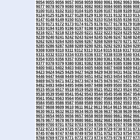
9054
9055
9056
9057
9058
9059
9060
9061
9062
9063
906
9077
9078
9079
9080
9081
9082
9083
9084
9085
9086
908
9100
9101
9102
9103
9104
9105
9106
9107
9108
9109
911
9124
9125
9126
9127
9128
9129
9130
9131
9132
9133
913
9147
9148
9149
9150
9151
9152
9153
9154
9155
9156
915
9170
9171
9172
9173
9174
9175
9176
9177
9178
9179
918
9193
9194
9195
9196
9197
9198
9199
9200
9201
9202
920
9216
9217
9218
9219
9220
9221
9222
9223
9224
9225
922
9239
9240
9241
9242
9243
9244
9245
9246
9247
9248
924
9262
9263
9264
9265
9266
9267
9268
9269
9270
9271
927
9285
9286
9287
9288
9289
9290
9291
9292
9293
9294
929
9308
9309
9310
9311
9312
9313
9314
9315
9316
9317
931
9331
9332
9333
9334
9335
9336
9337
9338
9339
9340
934
9354
9355
9356
9357
9358
9359
9360
9361
9362
9363
936
9377
9378
9379
9380
9381
9382
9383
9384
9385
9386
938
9400
9401
9402
9403
9404
9405
9406
9407
9408
9409
941
9423
9424
9425
9426
9427
9428
9429
9430
9431
9432
943
9446
9447
9448
9449
9450
9451
9452
9453
9454
9455
945
9469
9470
9471
9472
9473
9474
9475
9476
9477
9478
947
9492
9493
9494
9495
9496
9497
9498
9499
9500
9501
950
9515
9516
9517
9518
9519
9520
9521
9522
9523
9524
952
9538
9539
9540
9541
9542
9543
9544
9545
9546
9547
954
9561
9562
9563
9564
9565
9566
9567
9568
9569
9570
957
9584
9585
9586
9587
9588
9589
9590
9591
9592
9593
959
9607
9608
9609
9610
9611
9612
9613
9614
9615
9616
961
9630
9631
9632
9633
9634
9635
9636
9637
9638
9639
964
9653
9654
9655
9656
9657
9658
9659
9660
9661
9662
966
9676
9677
9678
9679
9680
9681
9682
9683
9684
9685
968
9699
9700
9701
9702
9703
9704
9705
9706
9707
9708
970
9722
9723
9724
9725
9726
9727
9728
9729
9730
9731
973
9745
9746
9747
9748
9749
9750
9751
9752
9753
9754
975
9768
9769
9770
9771
9772
9773
9774
9775
9776
9777
977