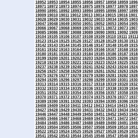
18952
18953
18954
18955
18956
18957
18958
18959
1896
18971
18972
18973
18974
18975
18976
18977
18978
1897
18990
18991
18992
18993
18994
18995
18996
18997
1899
19009
19010
19011
19012
19013
19014
19015
19016
1901
19028
19029
19030
19031
19032
19033
19034
19035
1903
19047
19048
19049
19050
19051
19052
19053
19054
1905
19066
19067
19068
19069
19070
19071
19072
19073
1907
19085
19086
19087
19088
19089
19090
19091
19092
1909
19104
19105
19106
19107
19108
19109
19110
19111
1911
19123
19124
19125
19126
19127
19128
19129
19130
1913
19142
19143
19144
19145
19146
19147
19148
19149
1915
19161
19162
19163
19164
19165
19166
19167
19168
1916
19180
19181
19182
19183
19184
19185
19186
19187
1918
19199
19200
19201
19202
19203
19204
19205
19206
1920
19218
19219
19220
19221
19222
19223
19224
19225
1922
19237
19238
19239
19240
19241
19242
19243
19244
1924
19256
19257
19258
19259
19260
19261
19262
19263
1926
19275
19276
19277
19278
19279
19280
19281
19282
1928
19294
19295
19296
19297
19298
19299
19300
19301
1930
19313
19314
19315
19316
19317
19318
19319
19320
1932
19332
19333
19334
19335
19336
19337
19338
19339
1934
19351
19352
19353
19354
19355
19356
19357
19358
1935
19370
19371
19372
19373
19374
19375
19376
19377
1937
19389
19390
19391
19392
19393
19394
19395
19396
1939
19408
19409
19410
19411
19412
19413
19414
19415
1941
19427
19428
19429
19430
19431
19432
19433
19434
1943
19446
19447
19448
19449
19450
19451
19452
19453
1945
19465
19466
19467
19468
19469
19470
19471
19472
1947
19484
19485
19486
19487
19488
19489
19490
19491
1949
19503
19504
19505
19506
19507
19508
19509
19510
1951
19522
19523
19524
19525
19526
19527
19528
19529
1953
19541
19542
19543
19544
19545
19546
19547
19548
1954