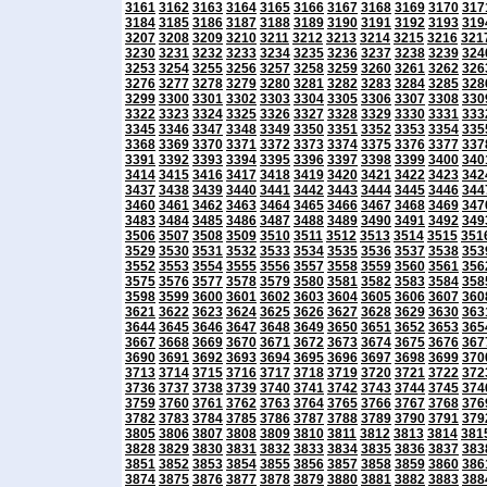
3161
3162
3163
3164
3165
3166
3167
3168
3169
3170
317
3184
3185
3186
3187
3188
3189
3190
3191
3192
3193
319
3207
3208
3209
3210
3211
3212
3213
3214
3215
3216
321
3230
3231
3232
3233
3234
3235
3236
3237
3238
3239
324
3253
3254
3255
3256
3257
3258
3259
3260
3261
3262
326
3276
3277
3278
3279
3280
3281
3282
3283
3284
3285
328
3299
3300
3301
3302
3303
3304
3305
3306
3307
3308
330
3322
3323
3324
3325
3326
3327
3328
3329
3330
3331
333
3345
3346
3347
3348
3349
3350
3351
3352
3353
3354
335
3368
3369
3370
3371
3372
3373
3374
3375
3376
3377
337
3391
3392
3393
3394
3395
3396
3397
3398
3399
3400
340
3414
3415
3416
3417
3418
3419
3420
3421
3422
3423
342
3437
3438
3439
3440
3441
3442
3443
3444
3445
3446
344
3460
3461
3462
3463
3464
3465
3466
3467
3468
3469
347
3483
3484
3485
3486
3487
3488
3489
3490
3491
3492
349
3506
3507
3508
3509
3510
3511
3512
3513
3514
3515
351
3529
3530
3531
3532
3533
3534
3535
3536
3537
3538
353
3552
3553
3554
3555
3556
3557
3558
3559
3560
3561
356
3575
3576
3577
3578
3579
3580
3581
3582
3583
3584
358
3598
3599
3600
3601
3602
3603
3604
3605
3606
3607
360
3621
3622
3623
3624
3625
3626
3627
3628
3629
3630
363
3644
3645
3646
3647
3648
3649
3650
3651
3652
3653
365
3667
3668
3669
3670
3671
3672
3673
3674
3675
3676
367
3690
3691
3692
3693
3694
3695
3696
3697
3698
3699
370
3713
3714
3715
3716
3717
3718
3719
3720
3721
3722
372
3736
3737
3738
3739
3740
3741
3742
3743
3744
3745
374
3759
3760
3761
3762
3763
3764
3765
3766
3767
3768
376
3782
3783
3784
3785
3786
3787
3788
3789
3790
3791
379
3805
3806
3807
3808
3809
3810
3811
3812
3813
3814
381
3828
3829
3830
3831
3832
3833
3834
3835
3836
3837
383
3851
3852
3853
3854
3855
3856
3857
3858
3859
3860
386
3874
3875
3876
3877
3878
3879
3880
3881
3882
3883
388