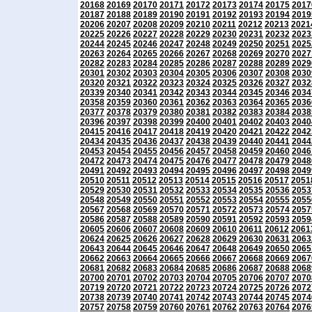
20168
20169
20170
20171
20172
20173
20174
20175
2017
20187
20188
20189
20190
20191
20192
20193
20194
2019
20206
20207
20208
20209
20210
20211
20212
20213
2021
20225
20226
20227
20228
20229
20230
20231
20232
2023
20244
20245
20246
20247
20248
20249
20250
20251
2025
20263
20264
20265
20266
20267
20268
20269
20270
2027
20282
20283
20284
20285
20286
20287
20288
20289
2029
20301
20302
20303
20304
20305
20306
20307
20308
2030
20320
20321
20322
20323
20324
20325
20326
20327
2032
20339
20340
20341
20342
20343
20344
20345
20346
2034
20358
20359
20360
20361
20362
20363
20364
20365
2036
20377
20378
20379
20380
20381
20382
20383
20384
2038
20396
20397
20398
20399
20400
20401
20402
20403
2040
20415
20416
20417
20418
20419
20420
20421
20422
2042
20434
20435
20436
20437
20438
20439
20440
20441
2044
20453
20454
20455
20456
20457
20458
20459
20460
2046
20472
20473
20474
20475
20476
20477
20478
20479
2048
20491
20492
20493
20494
20495
20496
20497
20498
2049
20510
20511
20512
20513
20514
20515
20516
20517
2051
20529
20530
20531
20532
20533
20534
20535
20536
2053
20548
20549
20550
20551
20552
20553
20554
20555
2055
20567
20568
20569
20570
20571
20572
20573
20574
2057
20586
20587
20588
20589
20590
20591
20592
20593
2059
20605
20606
20607
20608
20609
20610
20611
20612
2061
20624
20625
20626
20627
20628
20629
20630
20631
2063
20643
20644
20645
20646
20647
20648
20649
20650
2065
20662
20663
20664
20665
20666
20667
20668
20669
2067
20681
20682
20683
20684
20685
20686
20687
20688
2068
20700
20701
20702
20703
20704
20705
20706
20707
2070
20719
20720
20721
20722
20723
20724
20725
20726
2072
20738
20739
20740
20741
20742
20743
20744
20745
2074
20757
20758
20759
20760
20761
20762
20763
20764
2076