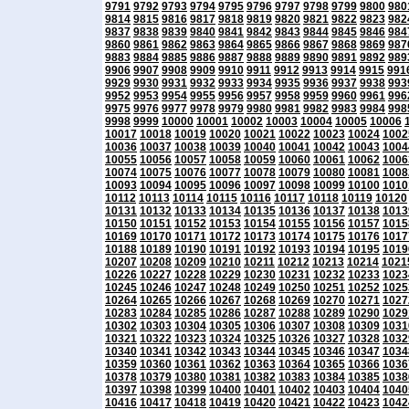
9791
9792
9793
9794
9795
9796
9797
9798
9799
9800
980
9814
9815
9816
9817
9818
9819
9820
9821
9822
9823
982
9837
9838
9839
9840
9841
9842
9843
9844
9845
9846
984
9860
9861
9862
9863
9864
9865
9866
9867
9868
9869
987
9883
9884
9885
9886
9887
9888
9889
9890
9891
9892
989
9906
9907
9908
9909
9910
9911
9912
9913
9914
9915
991
9929
9930
9931
9932
9933
9934
9935
9936
9937
9938
993
9952
9953
9954
9955
9956
9957
9958
9959
9960
9961
996
9975
9976
9977
9978
9979
9980
9981
9982
9983
9984
998
9998
9999
10000
10001
10002
10003
10004
10005
10006
10017
10018
10019
10020
10021
10022
10023
10024
1002
10036
10037
10038
10039
10040
10041
10042
10043
1004
10055
10056
10057
10058
10059
10060
10061
10062
1006
10074
10075
10076
10077
10078
10079
10080
10081
1008
10093
10094
10095
10096
10097
10098
10099
10100
1010
10112
10113
10114
10115
10116
10117
10118
10119
10120
10131
10132
10133
10134
10135
10136
10137
10138
1013
10150
10151
10152
10153
10154
10155
10156
10157
1015
10169
10170
10171
10172
10173
10174
10175
10176
1017
10188
10189
10190
10191
10192
10193
10194
10195
1019
10207
10208
10209
10210
10211
10212
10213
10214
1021
10226
10227
10228
10229
10230
10231
10232
10233
1023
10245
10246
10247
10248
10249
10250
10251
10252
1025
10264
10265
10266
10267
10268
10269
10270
10271
1027
10283
10284
10285
10286
10287
10288
10289
10290
1029
10302
10303
10304
10305
10306
10307
10308
10309
1031
10321
10322
10323
10324
10325
10326
10327
10328
1032
10340
10341
10342
10343
10344
10345
10346
10347
1034
10359
10360
10361
10362
10363
10364
10365
10366
1036
10378
10379
10380
10381
10382
10383
10384
10385
1038
10397
10398
10399
10400
10401
10402
10403
10404
1040
10416
10417
10418
10419
10420
10421
10422
10423
1042