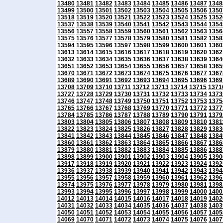
13480
13481
13482
13483
13484
13485
13486
13487
1348
13499
13500
13501
13502
13503
13504
13505
13506
1350
13518
13519
13520
13521
13522
13523
13524
13525
1352
13537
13538
13539
13540
13541
13542
13543
13544
1354
13556
13557
13558
13559
13560
13561
13562
13563
1356
13575
13576
13577
13578
13579
13580
13581
13582
1358
13594
13595
13596
13597
13598
13599
13600
13601
1360
13613
13614
13615
13616
13617
13618
13619
13620
1362
13632
13633
13634
13635
13636
13637
13638
13639
1364
13651
13652
13653
13654
13655
13656
13657
13658
1365
13670
13671
13672
13673
13674
13675
13676
13677
1367
13689
13690
13691
13692
13693
13694
13695
13696
1369
13708
13709
13710
13711
13712
13713
13714
13715
1371
13727
13728
13729
13730
13731
13732
13733
13734
1373
13746
13747
13748
13749
13750
13751
13752
13753
1375
13765
13766
13767
13768
13769
13770
13771
13772
1377
13784
13785
13786
13787
13788
13789
13790
13791
1379
13803
13804
13805
13806
13807
13808
13809
13810
1381
13822
13823
13824
13825
13826
13827
13828
13829
1383
13841
13842
13843
13844
13845
13846
13847
13848
1384
13860
13861
13862
13863
13864
13865
13866
13867
1386
13879
13880
13881
13882
13883
13884
13885
13886
1388
13898
13899
13900
13901
13902
13903
13904
13905
1390
13917
13918
13919
13920
13921
13922
13923
13924
1392
13936
13937
13938
13939
13940
13941
13942
13943
1394
13955
13956
13957
13958
13959
13960
13961
13962
1396
13974
13975
13976
13977
13978
13979
13980
13981
1398
13993
13994
13995
13996
13997
13998
13999
14000
1400
14012
14013
14014
14015
14016
14017
14018
14019
1402
14031
14032
14033
14034
14035
14036
14037
14038
1403
14050
14051
14052
14053
14054
14055
14056
14057
1405
14069
14070
14071
14072
14073
14074
14075
14076
1407