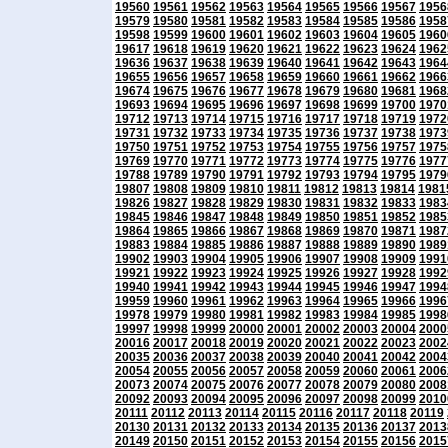
19560
19561
19562
19563
19564
19565
19566
19567
1956
19579
19580
19581
19582
19583
19584
19585
19586
1958
19598
19599
19600
19601
19602
19603
19604
19605
1960
19617
19618
19619
19620
19621
19622
19623
19624
1962
19636
19637
19638
19639
19640
19641
19642
19643
1964
19655
19656
19657
19658
19659
19660
19661
19662
1966
19674
19675
19676
19677
19678
19679
19680
19681
1968
19693
19694
19695
19696
19697
19698
19699
19700
1970
19712
19713
19714
19715
19716
19717
19718
19719
1972
19731
19732
19733
19734
19735
19736
19737
19738
1973
19750
19751
19752
19753
19754
19755
19756
19757
1975
19769
19770
19771
19772
19773
19774
19775
19776
1977
19788
19789
19790
19791
19792
19793
19794
19795
1979
19807
19808
19809
19810
19811
19812
19813
19814
1981
19826
19827
19828
19829
19830
19831
19832
19833
1983
19845
19846
19847
19848
19849
19850
19851
19852
1985
19864
19865
19866
19867
19868
19869
19870
19871
1987
19883
19884
19885
19886
19887
19888
19889
19890
1989
19902
19903
19904
19905
19906
19907
19908
19909
1991
19921
19922
19923
19924
19925
19926
19927
19928
1992
19940
19941
19942
19943
19944
19945
19946
19947
1994
19959
19960
19961
19962
19963
19964
19965
19966
1996
19978
19979
19980
19981
19982
19983
19984
19985
1998
19997
19998
19999
20000
20001
20002
20003
20004
2000
20016
20017
20018
20019
20020
20021
20022
20023
2002
20035
20036
20037
20038
20039
20040
20041
20042
2004
20054
20055
20056
20057
20058
20059
20060
20061
2006
20073
20074
20075
20076
20077
20078
20079
20080
2008
20092
20093
20094
20095
20096
20097
20098
20099
2010
20111
20112
20113
20114
20115
20116
20117
20118
20119
20130
20131
20132
20133
20134
20135
20136
20137
2013
20149
20150
20151
20152
20153
20154
20155
20156
2015