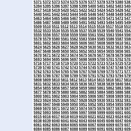
5371
5372
5373
5374
5375
5376
5377
5378
5379
5380
538
5394
5395
5396
5397
5398
5399
5400
5401
5402
5403
540
5417
5418
5419
5420
5421
5422
5423
5424
5425
5426
542
5440
5441
5442
5443
5444
5445
5446
5447
5448
5449
545
5463
5464
5465
5466
5467
5468
5469
5470
5471
5472
547
5486
5487
5488
5489
5490
5491
5492
5493
5494
5495
549
5509
5510
5511
5512
5513
5514
5515
5516
5517
5518
551
5532
5533
5534
5535
5536
5537
5538
5539
5540
5541
554
5555
5556
5557
5558
5559
5560
5561
5562
5563
5564
556
5578
5579
5580
5581
5582
5583
5584
5585
5586
5587
558
5601
5602
5603
5604
5605
5606
5607
5608
5609
5610
561
5624
5625
5626
5627
5628
5629
5630
5631
5632
5633
563
5647
5648
5649
5650
5651
5652
5653
5654
5655
5656
565
5670
5671
5672
5673
5674
5675
5676
5677
5678
5679
568
5693
5694
5695
5696
5697
5698
5699
5700
5701
5702
570
5716
5717
5718
5719
5720
5721
5722
5723
5724
5725
572
5739
5740
5741
5742
5743
5744
5745
5746
5747
5748
574
5762
5763
5764
5765
5766
5767
5768
5769
5770
5771
577
5785
5786
5787
5788
5789
5790
5791
5792
5793
5794
579
5808
5809
5810
5811
5812
5813
5814
5815
5816
5817
581
5831
5832
5833
5834
5835
5836
5837
5838
5839
5840
584
5854
5855
5856
5857
5858
5859
5860
5861
5862
5863
586
5877
5878
5879
5880
5881
5882
5883
5884
5885
5886
588
5900
5901
5902
5903
5904
5905
5906
5907
5908
5909
591
5923
5924
5925
5926
5927
5928
5929
5930
5931
5932
593
5946
5947
5948
5949
5950
5951
5952
5953
5954
5955
595
5969
5970
5971
5972
5973
5974
5975
5976
5977
5978
597
5992
5993
5994
5995
5996
5997
5998
5999
6000
6001
600
6015
6016
6017
6018
6019
6020
6021
6022
6023
6024
602
6038
6039
6040
6041
6042
6043
6044
6045
6046
6047
604
6061
6062
6063
6064
6065
6066
6067
6068
6069
6070
607
6084
6085
6086
6087
6088
6089
6090
6091
6092
6093
609