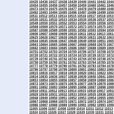
10435
10436
10437
10438
10439
10440
10441
10442
1044
10454
10455
10456
10457
10458
10459
10460
10461
1046
10473
10474
10475
10476
10477
10478
10479
10480
1048
10492
10493
10494
10495
10496
10497
10498
10499
1050
10511
10512
10513
10514
10515
10516
10517
10518
1051
10530
10531
10532
10533
10534
10535
10536
10537
1053
10549
10550
10551
10552
10553
10554
10555
10556
1055
10568
10569
10570
10571
10572
10573
10574
10575
1057
10587
10588
10589
10590
10591
10592
10593
10594
1059
10606
10607
10608
10609
10610
10611
10612
10613
1061
10625
10626
10627
10628
10629
10630
10631
10632
1063
10644
10645
10646
10647
10648
10649
10650
10651
1065
10663
10664
10665
10666
10667
10668
10669
10670
1067
10682
10683
10684
10685
10686
10687
10688
10689
1069
10701
10702
10703
10704
10705
10706
10707
10708
1070
10720
10721
10722
10723
10724
10725
10726
10727
1072
10739
10740
10741
10742
10743
10744
10745
10746
1074
10758
10759
10760
10761
10762
10763
10764
10765
1076
10777
10778
10779
10780
10781
10782
10783
10784
1078
10796
10797
10798
10799
10800
10801
10802
10803
1080
10815
10816
10817
10818
10819
10820
10821
10822
1082
10834
10835
10836
10837
10838
10839
10840
10841
1084
10853
10854
10855
10856
10857
10858
10859
10860
1086
10872
10873
10874
10875
10876
10877
10878
10879
1088
10891
10892
10893
10894
10895
10896
10897
10898
1089
10910
10911
10912
10913
10914
10915
10916
10917
1091
10929
10930
10931
10932
10933
10934
10935
10936
1093
10948
10949
10950
10951
10952
10953
10954
10955
1095
10967
10968
10969
10970
10971
10972
10973
10974
1097
10986
10987
10988
10989
10990
10991
10992
10993
1099
11005
11006
11007
11008
11009
11010
11011
11012
11013
11024
11025
11026
11027
11028
11029
11030
11031
11032