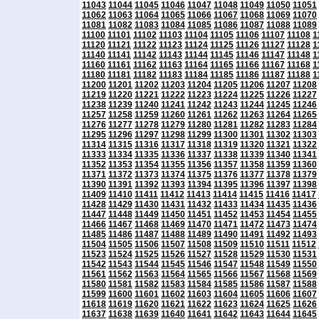
11043
11044
11045
11046
11047
11048
11049
11050
11051
11062
11063
11064
11065
11066
11067
11068
11069
11070
11081
11082
11083
11084
11085
11086
11087
11088
11089
11100
11101
11102
11103
11104
11105
11106
11107
11108
1
11120
11121
11122
11123
11124
11125
11126
11127
11128
1
11140
11141
11142
11143
11144
11145
11146
11147
11148
1
11160
11161
11162
11163
11164
11165
11166
11167
11168
1
11180
11181
11182
11183
11184
11185
11186
11187
11188
1
11200
11201
11202
11203
11204
11205
11206
11207
11208
11219
11220
11221
11222
11223
11224
11225
11226
11227
11238
11239
11240
11241
11242
11243
11244
11245
11246
11257
11258
11259
11260
11261
11262
11263
11264
11265
11276
11277
11278
11279
11280
11281
11282
11283
11284
11295
11296
11297
11298
11299
11300
11301
11302
11303
11314
11315
11316
11317
11318
11319
11320
11321
11322
11333
11334
11335
11336
11337
11338
11339
11340
11341
11352
11353
11354
11355
11356
11357
11358
11359
11360
11371
11372
11373
11374
11375
11376
11377
11378
11379
11390
11391
11392
11393
11394
11395
11396
11397
11398
11409
11410
11411
11412
11413
11414
11415
11416
11417
11428
11429
11430
11431
11432
11433
11434
11435
11436
11447
11448
11449
11450
11451
11452
11453
11454
11455
11466
11467
11468
11469
11470
11471
11472
11473
11474
11485
11486
11487
11488
11489
11490
11491
11492
11493
11504
11505
11506
11507
11508
11509
11510
11511
11512
11523
11524
11525
11526
11527
11528
11529
11530
11531
11542
11543
11544
11545
11546
11547
11548
11549
11550
11561
11562
11563
11564
11565
11566
11567
11568
11569
11580
11581
11582
11583
11584
11585
11586
11587
11588
11599
11600
11601
11602
11603
11604
11605
11606
11607
11618
11619
11620
11621
11622
11623
11624
11625
11626
11637
11638
11639
11640
11641
11642
11643
11644
11645