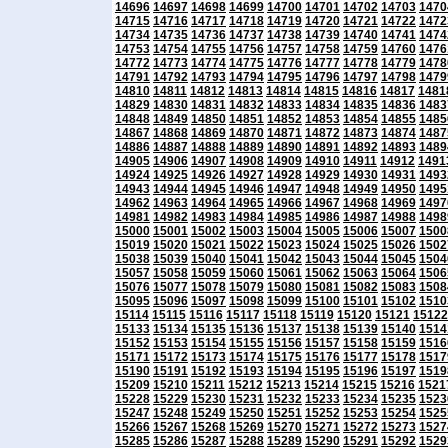
14696
14697
14698
14699
14700
14701
14702
14703
1470
14715
14716
14717
14718
14719
14720
14721
14722
1472
14734
14735
14736
14737
14738
14739
14740
14741
1474
14753
14754
14755
14756
14757
14758
14759
14760
1476
14772
14773
14774
14775
14776
14777
14778
14779
1478
14791
14792
14793
14794
14795
14796
14797
14798
1479
14810
14811
14812
14813
14814
14815
14816
14817
1481
14829
14830
14831
14832
14833
14834
14835
14836
1483
14848
14849
14850
14851
14852
14853
14854
14855
1485
14867
14868
14869
14870
14871
14872
14873
14874
1487
14886
14887
14888
14889
14890
14891
14892
14893
1489
14905
14906
14907
14908
14909
14910
14911
14912
1491
14924
14925
14926
14927
14928
14929
14930
14931
1493
14943
14944
14945
14946
14947
14948
14949
14950
1495
14962
14963
14964
14965
14966
14967
14968
14969
1497
14981
14982
14983
14984
14985
14986
14987
14988
1498
15000
15001
15002
15003
15004
15005
15006
15007
1500
15019
15020
15021
15022
15023
15024
15025
15026
1502
15038
15039
15040
15041
15042
15043
15044
15045
1504
15057
15058
15059
15060
15061
15062
15063
15064
1506
15076
15077
15078
15079
15080
15081
15082
15083
1508
15095
15096
15097
15098
15099
15100
15101
15102
1510
15114
15115
15116
15117
15118
15119
15120
15121
15122
15133
15134
15135
15136
15137
15138
15139
15140
1514
15152
15153
15154
15155
15156
15157
15158
15159
1516
15171
15172
15173
15174
15175
15176
15177
15178
1517
15190
15191
15192
15193
15194
15195
15196
15197
1519
15209
15210
15211
15212
15213
15214
15215
15216
1521
15228
15229
15230
15231
15232
15233
15234
15235
1523
15247
15248
15249
15250
15251
15252
15253
15254
1525
15266
15267
15268
15269
15270
15271
15272
15273
1527
15285
15286
15287
15288
15289
15290
15291
15292
1529