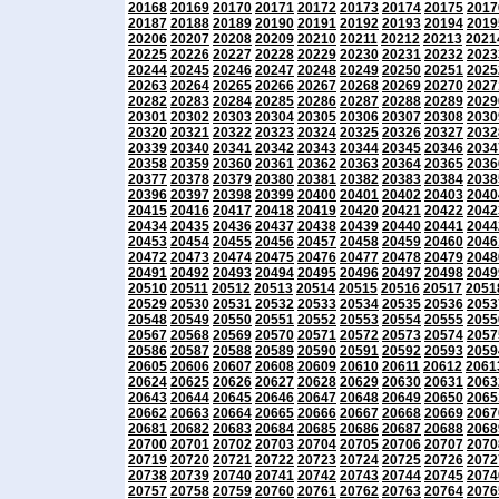
20168
20169
20170
20171
20172
20173
20174
20175
2017
20187
20188
20189
20190
20191
20192
20193
20194
2019
20206
20207
20208
20209
20210
20211
20212
20213
2021
20225
20226
20227
20228
20229
20230
20231
20232
2023
20244
20245
20246
20247
20248
20249
20250
20251
2025
20263
20264
20265
20266
20267
20268
20269
20270
2027
20282
20283
20284
20285
20286
20287
20288
20289
2029
20301
20302
20303
20304
20305
20306
20307
20308
2030
20320
20321
20322
20323
20324
20325
20326
20327
2032
20339
20340
20341
20342
20343
20344
20345
20346
2034
20358
20359
20360
20361
20362
20363
20364
20365
2036
20377
20378
20379
20380
20381
20382
20383
20384
2038
20396
20397
20398
20399
20400
20401
20402
20403
2040
20415
20416
20417
20418
20419
20420
20421
20422
2042
20434
20435
20436
20437
20438
20439
20440
20441
2044
20453
20454
20455
20456
20457
20458
20459
20460
2046
20472
20473
20474
20475
20476
20477
20478
20479
2048
20491
20492
20493
20494
20495
20496
20497
20498
2049
20510
20511
20512
20513
20514
20515
20516
20517
2051
20529
20530
20531
20532
20533
20534
20535
20536
2053
20548
20549
20550
20551
20552
20553
20554
20555
2055
20567
20568
20569
20570
20571
20572
20573
20574
2057
20586
20587
20588
20589
20590
20591
20592
20593
2059
20605
20606
20607
20608
20609
20610
20611
20612
2061
20624
20625
20626
20627
20628
20629
20630
20631
2063
20643
20644
20645
20646
20647
20648
20649
20650
2065
20662
20663
20664
20665
20666
20667
20668
20669
2067
20681
20682
20683
20684
20685
20686
20687
20688
2068
20700
20701
20702
20703
20704
20705
20706
20707
2070
20719
20720
20721
20722
20723
20724
20725
20726
2072
20738
20739
20740
20741
20742
20743
20744
20745
2074
20757
20758
20759
20760
20761
20762
20763
20764
2076