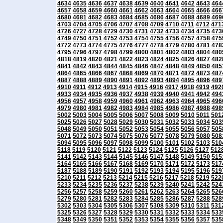
4634
4635
4636
4637
4638
4639
4640
4641
4642
4643
464
4657
4658
4659
4660
4661
4662
4663
4664
4665
4666
466
4680
4681
4682
4683
4684
4685
4686
4687
4688
4689
469
4703
4704
4705
4706
4707
4708
4709
4710
4711
4712
471
4726
4727
4728
4729
4730
4731
4732
4733
4734
4735
473
4749
4750
4751
4752
4753
4754
4755
4756
4757
4758
475
4772
4773
4774
4775
4776
4777
4778
4779
4780
4781
478
4795
4796
4797
4798
4799
4800
4801
4802
4803
4804
480
4818
4819
4820
4821
4822
4823
4824
4825
4826
4827
482
4841
4842
4843
4844
4845
4846
4847
4848
4849
4850
485
4864
4865
4866
4867
4868
4869
4870
4871
4872
4873
487
4887
4888
4889
4890
4891
4892
4893
4894
4895
4896
489
4910
4911
4912
4913
4914
4915
4916
4917
4918
4919
492
4933
4934
4935
4936
4937
4938
4939
4940
4941
4942
494
4956
4957
4958
4959
4960
4961
4962
4963
4964
4965
496
4979
4980
4981
4982
4983
4984
4985
4986
4987
4988
498
5002
5003
5004
5005
5006
5007
5008
5009
5010
5011
501
5025
5026
5027
5028
5029
5030
5031
5032
5033
5034
503
5048
5049
5050
5051
5052
5053
5054
5055
5056
5057
505
5071
5072
5073
5074
5075
5076
5077
5078
5079
5080
508
5094
5095
5096
5097
5098
5099
5100
5101
5102
5103
510
5118
5119
5120
5121
5122
5123
5124
5125
5126
5127
512
5141
5142
5143
5144
5145
5146
5147
5148
5149
5150
515
5164
5165
5166
5167
5168
5169
5170
5171
5172
5173
517
5187
5188
5189
5190
5191
5192
5193
5194
5195
5196
519
5210
5211
5212
5213
5214
5215
5216
5217
5218
5219
522
5233
5234
5235
5236
5237
5238
5239
5240
5241
5242
524
5256
5257
5258
5259
5260
5261
5262
5263
5264
5265
526
5279
5280
5281
5282
5283
5284
5285
5286
5287
5288
528
5302
5303
5304
5305
5306
5307
5308
5309
5310
5311
531
5325
5326
5327
5328
5329
5330
5331
5332
5333
5334
533
5348
5349
5350
5351
5352
5353
5354
5355
5356
5357
535