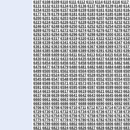
6107
6108
6109
6110
6111
6112
6113
6114
6115
6116
6117
6131
6132
6133
6134
6135
6136
6137
6138
6139
6140
614
6154
6155
6156
6157
6158
6159
6160
6161
6162
6163
616
6177
6178
6179
6180
6181
6182
6183
6184
6185
6186
618
6200
6201
6202
6203
6204
6205
6206
6207
6208
6209
621
6223
6224
6225
6226
6227
6228
6229
6230
6231
6232
623
6246
6247
6248
6249
6250
6251
6252
6253
6254
6255
625
6269
6270
6271
6272
6273
6274
6275
6276
6277
6278
627
6292
6293
6294
6295
6296
6297
6298
6299
6300
6301
630
6315
6316
6317
6318
6319
6320
6321
6322
6323
6324
632
6338
6339
6340
6341
6342
6343
6344
6345
6346
6347
634
6361
6362
6363
6364
6365
6366
6367
6368
6369
6370
637
6384
6385
6386
6387
6388
6389
6390
6391
6392
6393
639
6407
6408
6409
6410
6411
6412
6413
6414
6415
6416
641
6430
6431
6432
6433
6434
6435
6436
6437
6438
6439
644
6453
6454
6455
6456
6457
6458
6459
6460
6461
6462
646
6476
6477
6478
6479
6480
6481
6482
6483
6484
6485
648
6499
6500
6501
6502
6503
6504
6505
6506
6507
6508
650
6522
6523
6524
6525
6526
6527
6528
6529
6530
6531
653
6545
6546
6547
6548
6549
6550
6551
6552
6553
6554
655
6568
6569
6570
6571
6572
6573
6574
6575
6576
6577
657
6591
6592
6593
6594
6595
6596
6597
6598
6599
6600
660
6614
6615
6616
6617
6618
6619
6620
6621
6622
6623
662
6637
6638
6639
6640
6641
6642
6643
6644
6645
6646
664
6660
6661
6662
6663
6664
6665
6666
6667
6668
6669
667
6683
6684
6685
6686
6687
6688
6689
6690
6691
6692
669
6706
6707
6708
6709
6710
6711
6712
6713
6714
6715
671
6729
6730
6731
6732
6733
6734
6735
6736
6737
6738
673
6752
6753
6754
6755
6756
6757
6758
6759
6760
6761
676
6775
6776
6777
6778
6779
6780
6781
6782
6783
6784
678
6798
6799
6800
6801
6802
6803
6804
6805
6806
6807
680
6821
6822
6823
6824
6825
6826
6827
6828
6829
6830
683