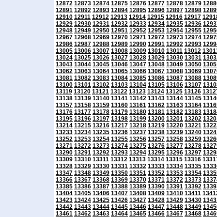
12872
12873
12874
12875
12876
12877
12878
12879
1288
12891
12892
12893
12894
12895
12896
12897
12898
1289
12910
12911
12912
12913
12914
12915
12916
12917
1291
12929
12930
12931
12932
12933
12934
12935
12936
1293
12948
12949
12950
12951
12952
12953
12954
12955
1295
12967
12968
12969
12970
12971
12972
12973
12974
1297
12986
12987
12988
12989
12990
12991
12992
12993
1299
13005
13006
13007
13008
13009
13010
13011
13012
1301
13024
13025
13026
13027
13028
13029
13030
13031
1303
13043
13044
13045
13046
13047
13048
13049
13050
1305
13062
13063
13064
13065
13066
13067
13068
13069
1307
13081
13082
13083
13084
13085
13086
13087
13088
1308
13100
13101
13102
13103
13104
13105
13106
13107
1310
13119
13120
13121
13122
13123
13124
13125
13126
1312
13138
13139
13140
13141
13142
13143
13144
13145
1314
13157
13158
13159
13160
13161
13162
13163
13164
1316
13176
13177
13178
13179
13180
13181
13182
13183
1318
13195
13196
13197
13198
13199
13200
13201
13202
1320
13214
13215
13216
13217
13218
13219
13220
13221
1322
13233
13234
13235
13236
13237
13238
13239
13240
1324
13252
13253
13254
13255
13256
13257
13258
13259
1326
13271
13272
13273
13274
13275
13276
13277
13278
1327
13290
13291
13292
13293
13294
13295
13296
13297
1329
13309
13310
13311
13312
13313
13314
13315
13316
1331
13328
13329
13330
13331
13332
13333
13334
13335
1333
13347
13348
13349
13350
13351
13352
13353
13354
1335
13366
13367
13368
13369
13370
13371
13372
13373
1337
13385
13386
13387
13388
13389
13390
13391
13392
1339
13404
13405
13406
13407
13408
13409
13410
13411
1341
13423
13424
13425
13426
13427
13428
13429
13430
1343
13442
13443
13444
13445
13446
13447
13448
13449
1345
13461
13462
13463
13464
13465
13466
13467
13468
1346