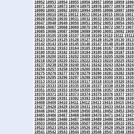
18952
18953
18954
18955
18956
18957
18958
18959
1896
18971
18972
18973
18974
18975
18976
18977
18978
1897
18990
18991
18992
18993
18994
18995
18996
18997
1899
19009
19010
19011
19012
19013
19014
19015
19016
1901
19028
19029
19030
19031
19032
19033
19034
19035
1903
19047
19048
19049
19050
19051
19052
19053
19054
1905
19066
19067
19068
19069
19070
19071
19072
19073
1907
19085
19086
19087
19088
19089
19090
19091
19092
1909
19104
19105
19106
19107
19108
19109
19110
19111
1911
19123
19124
19125
19126
19127
19128
19129
19130
1913
19142
19143
19144
19145
19146
19147
19148
19149
1915
19161
19162
19163
19164
19165
19166
19167
19168
1916
19180
19181
19182
19183
19184
19185
19186
19187
1918
19199
19200
19201
19202
19203
19204
19205
19206
1920
19218
19219
19220
19221
19222
19223
19224
19225
1922
19237
19238
19239
19240
19241
19242
19243
19244
1924
19256
19257
19258
19259
19260
19261
19262
19263
1926
19275
19276
19277
19278
19279
19280
19281
19282
1928
19294
19295
19296
19297
19298
19299
19300
19301
1930
19313
19314
19315
19316
19317
19318
19319
19320
1932
19332
19333
19334
19335
19336
19337
19338
19339
1934
19351
19352
19353
19354
19355
19356
19357
19358
1935
19370
19371
19372
19373
19374
19375
19376
19377
1937
19389
19390
19391
19392
19393
19394
19395
19396
1939
19408
19409
19410
19411
19412
19413
19414
19415
1941
19427
19428
19429
19430
19431
19432
19433
19434
1943
19446
19447
19448
19449
19450
19451
19452
19453
1945
19465
19466
19467
19468
19469
19470
19471
19472
1947
19484
19485
19486
19487
19488
19489
19490
19491
1949
19503
19504
19505
19506
19507
19508
19509
19510
1951
19522
19523
19524
19525
19526
19527
19528
19529
1953
19541
19542
19543
19544
19545
19546
19547
19548
1954