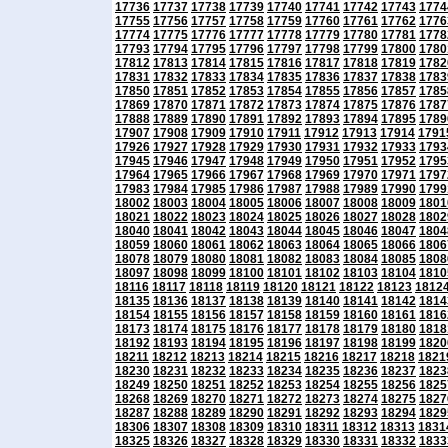
17736
17737
17738
17739
17740
17741
17742
17743
1774
17755
17756
17757
17758
17759
17760
17761
17762
1776
17774
17775
17776
17777
17778
17779
17780
17781
1778
17793
17794
17795
17796
17797
17798
17799
17800
1780
17812
17813
17814
17815
17816
17817
17818
17819
1782
17831
17832
17833
17834
17835
17836
17837
17838
1783
17850
17851
17852
17853
17854
17855
17856
17857
1785
17869
17870
17871
17872
17873
17874
17875
17876
1787
17888
17889
17890
17891
17892
17893
17894
17895
1789
17907
17908
17909
17910
17911
17912
17913
17914
1791
17926
17927
17928
17929
17930
17931
17932
17933
1793
17945
17946
17947
17948
17949
17950
17951
17952
1795
17964
17965
17966
17967
17968
17969
17970
17971
1797
17983
17984
17985
17986
17987
17988
17989
17990
1799
18002
18003
18004
18005
18006
18007
18008
18009
1801
18021
18022
18023
18024
18025
18026
18027
18028
1802
18040
18041
18042
18043
18044
18045
18046
18047
1804
18059
18060
18061
18062
18063
18064
18065
18066
1806
18078
18079
18080
18081
18082
18083
18084
18085
1808
18097
18098
18099
18100
18101
18102
18103
18104
1810
18116
18117
18118
18119
18120
18121
18122
18123
1812
18135
18136
18137
18138
18139
18140
18141
18142
1814
18154
18155
18156
18157
18158
18159
18160
18161
1816
18173
18174
18175
18176
18177
18178
18179
18180
1818
18192
18193
18194
18195
18196
18197
18198
18199
1820
18211
18212
18213
18214
18215
18216
18217
18218
1821
18230
18231
18232
18233
18234
18235
18236
18237
1823
18249
18250
18251
18252
18253
18254
18255
18256
1825
18268
18269
18270
18271
18272
18273
18274
18275
1827
18287
18288
18289
18290
18291
18292
18293
18294
1829
18306
18307
18308
18309
18310
18311
18312
18313
1831
18325
18326
18327
18328
18329
18330
18331
18332
1833