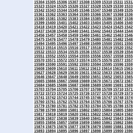
15304
15305
15306
15307
15308
15309
15310
15311
1531
15323
15324
15325
15326
15327
15328
15329
15330
1533
15342
15343
15344
15345
15346
15347
15348
15349
1535
15361
15362
15363
15364
15365
15366
15367
15368
1536
15380
15381
15382
15383
15384
15385
15386
15387
1538
15399
15400
15401
15402
15403
15404
15405
15406
1540
15418
15419
15420
15421
15422
15423
15424
15425
1542
15437
15438
15439
15440
15441
15442
15443
15444
1544
15456
15457
15458
15459
15460
15461
15462
15463
1546
15475
15476
15477
15478
15479
15480
15481
15482
1548
15494
15495
15496
15497
15498
15499
15500
15501
1550
15513
15514
15515
15516
15517
15518
15519
15520
1552
15532
15533
15534
15535
15536
15537
15538
15539
1554
15551
15552
15553
15554
15555
15556
15557
15558
1555
15570
15571
15572
15573
15574
15575
15576
15577
1557
15589
15590
15591
15592
15593
15594
15595
15596
1559
15608
15609
15610
15611
15612
15613
15614
15615
1561
15627
15628
15629
15630
15631
15632
15633
15634
1563
15646
15647
15648
15649
15650
15651
15652
15653
1565
15665
15666
15667
15668
15669
15670
15671
15672
1567
15684
15685
15686
15687
15688
15689
15690
15691
1569
15703
15704
15705
15706
15707
15708
15709
15710
1571
15722
15723
15724
15725
15726
15727
15728
15729
1573
15741
15742
15743
15744
15745
15746
15747
15748
1574
15760
15761
15762
15763
15764
15765
15766
15767
1576
15779
15780
15781
15782
15783
15784
15785
15786
1578
15798
15799
15800
15801
15802
15803
15804
15805
1580
15817
15818
15819
15820
15821
15822
15823
15824
1582
15836
15837
15838
15839
15840
15841
15842
15843
1584
15855
15856
15857
15858
15859
15860
15861
15862
1586
15874
15875
15876
15877
15878
15879
15880
15881
1588
15893
15894
15895
15896
15897
15898
15899
15900
1590