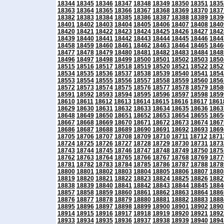
18344
18345
18346
18347
18348
18349
18350
18351
1835
18363
18364
18365
18366
18367
18368
18369
18370
1837
18382
18383
18384
18385
18386
18387
18388
18389
1839
18401
18402
18403
18404
18405
18406
18407
18408
1840
18420
18421
18422
18423
18424
18425
18426
18427
1842
18439
18440
18441
18442
18443
18444
18445
18446
1844
18458
18459
18460
18461
18462
18463
18464
18465
1846
18477
18478
18479
18480
18481
18482
18483
18484
1848
18496
18497
18498
18499
18500
18501
18502
18503
1850
18515
18516
18517
18518
18519
18520
18521
18522
1852
18534
18535
18536
18537
18538
18539
18540
18541
1854
18553
18554
18555
18556
18557
18558
18559
18560
1856
18572
18573
18574
18575
18576
18577
18578
18579
1858
18591
18592
18593
18594
18595
18596
18597
18598
1859
18610
18611
18612
18613
18614
18615
18616
18617
1861
18629
18630
18631
18632
18633
18634
18635
18636
1863
18648
18649
18650
18651
18652
18653
18654
18655
1865
18667
18668
18669
18670
18671
18672
18673
18674
1867
18686
18687
18688
18689
18690
18691
18692
18693
1869
18705
18706
18707
18708
18709
18710
18711
18712
1871
18724
18725
18726
18727
18728
18729
18730
18731
1873
18743
18744
18745
18746
18747
18748
18749
18750
1875
18762
18763
18764
18765
18766
18767
18768
18769
1877
18781
18782
18783
18784
18785
18786
18787
18788
1878
18800
18801
18802
18803
18804
18805
18806
18807
1880
18819
18820
18821
18822
18823
18824
18825
18826
1882
18838
18839
18840
18841
18842
18843
18844
18845
1884
18857
18858
18859
18860
18861
18862
18863
18864
1886
18876
18877
18878
18879
18880
18881
18882
18883
1888
18895
18896
18897
18898
18899
18900
18901
18902
1890
18914
18915
18916
18917
18918
18919
18920
18921
1892
18933
18934
18935
18936
18937
18938
18939
18940
1894