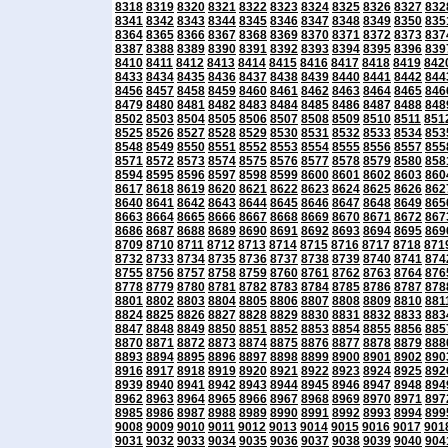
8318
8319
8320
8321
8322
8323
8324
8325
8326
8327
832
8341
8342
8343
8344
8345
8346
8347
8348
8349
8350
835
8364
8365
8366
8367
8368
8369
8370
8371
8372
8373
837
8387
8388
8389
8390
8391
8392
8393
8394
8395
8396
839
8410
8411
8412
8413
8414
8415
8416
8417
8418
8419
842
8433
8434
8435
8436
8437
8438
8439
8440
8441
8442
844
8456
8457
8458
8459
8460
8461
8462
8463
8464
8465
846
8479
8480
8481
8482
8483
8484
8485
8486
8487
8488
848
8502
8503
8504
8505
8506
8507
8508
8509
8510
8511
851
8525
8526
8527
8528
8529
8530
8531
8532
8533
8534
853
8548
8549
8550
8551
8552
8553
8554
8555
8556
8557
855
8571
8572
8573
8574
8575
8576
8577
8578
8579
8580
858
8594
8595
8596
8597
8598
8599
8600
8601
8602
8603
860
8617
8618
8619
8620
8621
8622
8623
8624
8625
8626
862
8640
8641
8642
8643
8644
8645
8646
8647
8648
8649
865
8663
8664
8665
8666
8667
8668
8669
8670
8671
8672
867
8686
8687
8688
8689
8690
8691
8692
8693
8694
8695
869
8709
8710
8711
8712
8713
8714
8715
8716
8717
8718
871
8732
8733
8734
8735
8736
8737
8738
8739
8740
8741
874
8755
8756
8757
8758
8759
8760
8761
8762
8763
8764
876
8778
8779
8780
8781
8782
8783
8784
8785
8786
8787
878
8801
8802
8803
8804
8805
8806
8807
8808
8809
8810
881
8824
8825
8826
8827
8828
8829
8830
8831
8832
8833
883
8847
8848
8849
8850
8851
8852
8853
8854
8855
8856
885
8870
8871
8872
8873
8874
8875
8876
8877
8878
8879
888
8893
8894
8895
8896
8897
8898
8899
8900
8901
8902
890
8916
8917
8918
8919
8920
8921
8922
8923
8924
8925
892
8939
8940
8941
8942
8943
8944
8945
8946
8947
8948
894
8962
8963
8964
8965
8966
8967
8968
8969
8970
8971
897
8985
8986
8987
8988
8989
8990
8991
8992
8993
8994
899
9008
9009
9010
9011
9012
9013
9014
9015
9016
9017
901
9031
9032
9033
9034
9035
9036
9037
9038
9039
9040
904