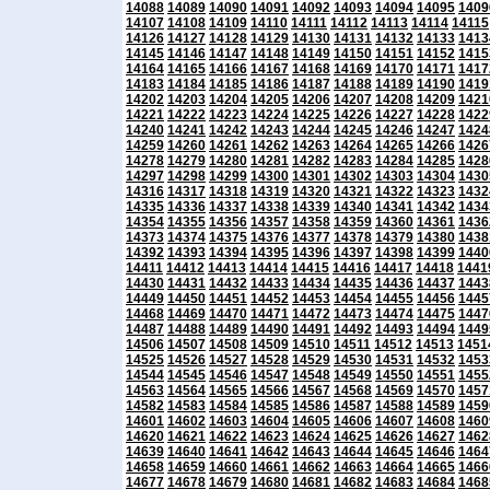
14088
14089
14090
14091
14092
14093
14094
14095
1409
14107
14108
14109
14110
14111
14112
14113
14114
14115
14126
14127
14128
14129
14130
14131
14132
14133
1413
14145
14146
14147
14148
14149
14150
14151
14152
1415
14164
14165
14166
14167
14168
14169
14170
14171
1417
14183
14184
14185
14186
14187
14188
14189
14190
1419
14202
14203
14204
14205
14206
14207
14208
14209
1421
14221
14222
14223
14224
14225
14226
14227
14228
1422
14240
14241
14242
14243
14244
14245
14246
14247
1424
14259
14260
14261
14262
14263
14264
14265
14266
1426
14278
14279
14280
14281
14282
14283
14284
14285
1428
14297
14298
14299
14300
14301
14302
14303
14304
1430
14316
14317
14318
14319
14320
14321
14322
14323
1432
14335
14336
14337
14338
14339
14340
14341
14342
1434
14354
14355
14356
14357
14358
14359
14360
14361
1436
14373
14374
14375
14376
14377
14378
14379
14380
1438
14392
14393
14394
14395
14396
14397
14398
14399
1440
14411
14412
14413
14414
14415
14416
14417
14418
1441
14430
14431
14432
14433
14434
14435
14436
14437
1443
14449
14450
14451
14452
14453
14454
14455
14456
1445
14468
14469
14470
14471
14472
14473
14474
14475
1447
14487
14488
14489
14490
14491
14492
14493
14494
1449
14506
14507
14508
14509
14510
14511
14512
14513
1451
14525
14526
14527
14528
14529
14530
14531
14532
1453
14544
14545
14546
14547
14548
14549
14550
14551
1455
14563
14564
14565
14566
14567
14568
14569
14570
1457
14582
14583
14584
14585
14586
14587
14588
14589
1459
14601
14602
14603
14604
14605
14606
14607
14608
1460
14620
14621
14622
14623
14624
14625
14626
14627
1462
14639
14640
14641
14642
14643
14644
14645
14646
1464
14658
14659
14660
14661
14662
14663
14664
14665
1466
14677
14678
14679
14680
14681
14682
14683
14684
1468