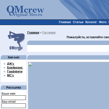
Главная
Статьи
Каталог
Фото
Главная
»
Гостевая
Пожалуйста, оставляйте сво
Хип-хоп
»
ДЖ'с
»
Брейкданс
»
Граффити
»
МС'с
Рассылка
Ваше имя:
Ваш email: