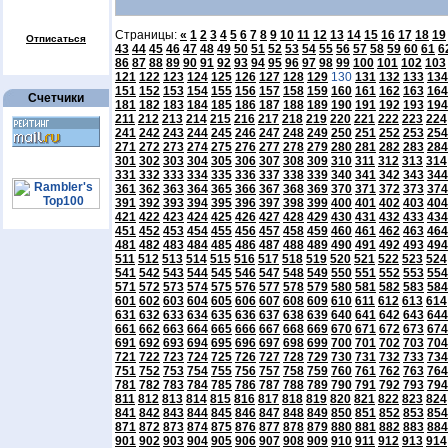
Страницы:
«
1
2
3
4
5
6
7
8
9
10
11
12
13
14
15
16
17
18
19
Отписаться
43
44
45
46
47
48
49
50
51
52
53
54
55
56
57
58
59
60
61
6
86
87
88
89
90
91
92
93
94
95
96
97
98
99
100
101
102
103
121
122
123
124
125
126
127
128
129
130
131
132
133
134
151
152
153
154
155
156
157
158
159
160
161
162
163
164
Счетчики
181
182
183
184
185
186
187
188
189
190
191
192
193
194
211
212
213
214
215
216
217
218
219
220
221
222
223
224
241
242
243
244
245
246
247
248
249
250
251
252
253
254
271
272
273
274
275
276
277
278
279
280
281
282
283
284
301
302
303
304
305
306
307
308
309
310
311
312
313
314
331
332
333
334
335
336
337
338
339
340
341
342
343
344
361
362
363
364
365
366
367
368
369
370
371
372
373
374
391
392
393
394
395
396
397
398
399
400
401
402
403
404
421
422
423
424
425
426
427
428
429
430
431
432
433
434
451
452
453
454
455
456
457
458
459
460
461
462
463
464
481
482
483
484
485
486
487
488
489
490
491
492
493
494
511
512
513
514
515
516
517
518
519
520
521
522
523
524
541
542
543
544
545
546
547
548
549
550
551
552
553
554
571
572
573
574
575
576
577
578
579
580
581
582
583
584
601
602
603
604
605
606
607
608
609
610
611
612
613
614
631
632
633
634
635
636
637
638
639
640
641
642
643
644
661
662
663
664
665
666
667
668
669
670
671
672
673
674
691
692
693
694
695
696
697
698
699
700
701
702
703
704
721
722
723
724
725
726
727
728
729
730
731
732
733
734
751
752
753
754
755
756
757
758
759
760
761
762
763
764
781
782
783
784
785
786
787
788
789
790
791
792
793
794
811
812
813
814
815
816
817
818
819
820
821
822
823
824
841
842
843
844
845
846
847
848
849
850
851
852
853
854
871
872
873
874
875
876
877
878
879
880
881
882
883
884
901
902
903
904
905
906
907
908
909
910
911
912
913
914