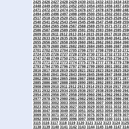
2425
2426
2427
2428
2429
2430
2431
2432
2433
2434
243
2448
2449
2450
2451
2452
2453
2454
2455
2456
2457
245
2471
2472
2473
2474
2475
2476
2477
2478
2479
2480
248
2494
2495
2496
2497
2498
2499
2500
2501
2502
2503
250
2517
2518
2519
2520
2521
2522
2523
2524
2525
2526
252
2540
2541
2542
2543
2544
2545
2546
2547
2548
2549
255
2563
2564
2565
2566
2567
2568
2569
2570
2571
2572
257
2586
2587
2588
2589
2590
2591
2592
2593
2594
2595
259
2609
2610
2611
2612
2613
2614
2615
2616
2617
2618
261
2632
2633
2634
2635
2636
2637
2638
2639
2640
2641
264
2655
2656
2657
2658
2659
2660
2661
2662
2663
2664
266
2678
2679
2680
2681
2682
2683
2684
2685
2686
2687
268
2701
2702
2703
2704
2705
2706
2707
2708
2709
2710
271
2724
2725
2726
2727
2728
2729
2730
2731
2732
2733
273
2747
2748
2749
2750
2751
2752
2753
2754
2755
2756
275
2770
2771
2772
2773
2774
2775
2776
2777
2778
2779
278
2793
2794
2795
2796
2797
2798
2799
2800
2801
2802
280
2816
2817
2818
2819
2820
2821
2822
2823
2824
2825
282
2839
2840
2841
2842
2843
2844
2845
2846
2847
2848
284
2862
2863
2864
2865
2866
2867
2868
2869
2870
2871
287
2885
2886
2887
2888
2889
2890
2891
2892
2893
2894
289
2908
2909
2910
2911
2912
2913
2914
2915
2916
2917
291
2931
2932
2933
2934
2935
2936
2937
2938
2939
2940
294
2954
2955
2956
2957
2958
2959
2960
2961
2962
2963
296
2977
2978
2979
2980
2981
2982
2983
2984
2985
2986
298
3000
3001
3002
3003
3004
3005
3006
3007
3008
3009
301
3023
3024
3025
3026
3027
3028
3029
3030
3031
3032
303
3046
3047
3048
3049
3050
3051
3052
3053
3054
3055
305
3069
3070
3071
3072
3073
3074
3075
3076
3077
3078
307
3092
3093
3094
3095
3096
3097
3098
3099
3100
3101
310
3115
3116
3117
3118
3119
3120
3121
3122
3123
3124
3125
3138
3139
3140
3141
3142
3143
3144
3145
3146
3147
314