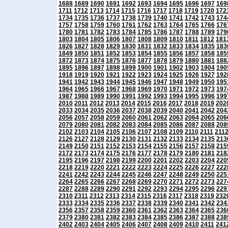
1688
1689
1690
1691
1692
1693
1694
1695
1696
1697
169
1711
1712
1713
1714
1715
1716
1717
1718
1719
1720
172
1734
1735
1736
1737
1738
1739
1740
1741
1742
1743
174
1757
1758
1759
1760
1761
1762
1763
1764
1765
1766
176
1780
1781
1782
1783
1784
1785
1786
1787
1788
1789
179
1803
1804
1805
1806
1807
1808
1809
1810
1811
1812
181
1826
1827
1828
1829
1830
1831
1832
1833
1834
1835
183
1849
1850
1851
1852
1853
1854
1855
1856
1857
1858
185
1872
1873
1874
1875
1876
1877
1878
1879
1880
1881
188
1895
1896
1897
1898
1899
1900
1901
1902
1903
1904
190
1918
1919
1920
1921
1922
1923
1924
1925
1926
1927
192
1941
1942
1943
1944
1945
1946
1947
1948
1949
1950
195
1964
1965
1966
1967
1968
1969
1970
1971
1972
1973
197
1987
1988
1989
1990
1991
1992
1993
1994
1995
1996
199
2010
2011
2012
2013
2014
2015
2016
2017
2018
2019
202
2033
2034
2035
2036
2037
2038
2039
2040
2041
2042
204
2056
2057
2058
2059
2060
2061
2062
2063
2064
2065
206
2079
2080
2081
2082
2083
2084
2085
2086
2087
2088
208
2102
2103
2104
2105
2106
2107
2108
2109
2110
2111
211
2126
2127
2128
2129
2130
2131
2132
2133
2134
2135
213
2149
2150
2151
2152
2153
2154
2155
2156
2157
2158
215
2172
2173
2174
2175
2176
2177
2178
2179
2180
2181
218
2195
2196
2197
2198
2199
2200
2201
2202
2203
2204
220
2218
2219
2220
2221
2222
2223
2224
2225
2226
2227
222
2241
2242
2243
2244
2245
2246
2247
2248
2249
2250
225
2264
2265
2266
2267
2268
2269
2270
2271
2272
2273
227
2287
2288
2289
2290
2291
2292
2293
2294
2295
2296
229
2310
2311
2312
2313
2314
2315
2316
2317
2318
2319
232
2333
2334
2335
2336
2337
2338
2339
2340
2341
2342
234
2356
2357
2358
2359
2360
2361
2362
2363
2364
2365
236
2379
2380
2381
2382
2383
2384
2385
2386
2387
2388
238
2402
2403
2404
2405
2406
2407
2408
2409
2410
2411
241