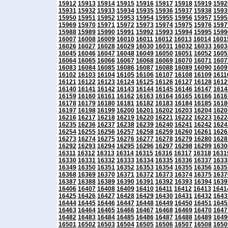
15912
15913
15914
15915
15916
15917
15918
15919
1592
15931
15932
15933
15934
15935
15936
15937
15938
1593
15950
15951
15952
15953
15954
15955
15956
15957
1595
15969
15970
15971
15972
15973
15974
15975
15976
1597
15988
15989
15990
15991
15992
15993
15994
15995
1599
16007
16008
16009
16010
16011
16012
16013
16014
1601
16026
16027
16028
16029
16030
16031
16032
16033
1603
16045
16046
16047
16048
16049
16050
16051
16052
1605
16064
16065
16066
16067
16068
16069
16070
16071
1607
16083
16084
16085
16086
16087
16088
16089
16090
1609
16102
16103
16104
16105
16106
16107
16108
16109
1611
16121
16122
16123
16124
16125
16126
16127
16128
1612
16140
16141
16142
16143
16144
16145
16146
16147
1614
16159
16160
16161
16162
16163
16164
16165
16166
1616
16178
16179
16180
16181
16182
16183
16184
16185
1618
16197
16198
16199
16200
16201
16202
16203
16204
1620
16216
16217
16218
16219
16220
16221
16222
16223
1622
16235
16236
16237
16238
16239
16240
16241
16242
1624
16254
16255
16256
16257
16258
16259
16260
16261
1626
16273
16274
16275
16276
16277
16278
16279
16280
1628
16292
16293
16294
16295
16296
16297
16298
16299
1630
16311
16312
16313
16314
16315
16316
16317
16318
1631
16330
16331
16332
16333
16334
16335
16336
16337
1633
16349
16350
16351
16352
16353
16354
16355
16356
1635
16368
16369
16370
16371
16372
16373
16374
16375
1637
16387
16388
16389
16390
16391
16392
16393
16394
1639
16406
16407
16408
16409
16410
16411
16412
16413
1641
16425
16426
16427
16428
16429
16430
16431
16432
1643
16444
16445
16446
16447
16448
16449
16450
16451
1645
16463
16464
16465
16466
16467
16468
16469
16470
1647
16482
16483
16484
16485
16486
16487
16488
16489
1649
16501
16502
16503
16504
16505
16506
16507
16508
1650