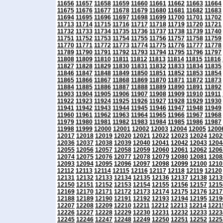
11656
11657
11658
11659
11660
11661
11662
11663
11664
11675
11676
11677
11678
11679
11680
11681
11682
11683
11694
11695
11696
11697
11698
11699
11700
11701
11702
11713
11714
11715
11716
11717
11718
11719
11720
11721
11732
11733
11734
11735
11736
11737
11738
11739
11740
11751
11752
11753
11754
11755
11756
11757
11758
11759
11770
11771
11772
11773
11774
11775
11776
11777
11778
11789
11790
11791
11792
11793
11794
11795
11796
11797
11808
11809
11810
11811
11812
11813
11814
11815
11816
11827
11828
11829
11830
11831
11832
11833
11834
11835
11846
11847
11848
11849
11850
11851
11852
11853
11854
11865
11866
11867
11868
11869
11870
11871
11872
11873
11884
11885
11886
11887
11888
11889
11890
11891
11892
11903
11904
11905
11906
11907
11908
11909
11910
11911
11922
11923
11924
11925
11926
11927
11928
11929
11930
11941
11942
11943
11944
11945
11946
11947
11948
11949
11960
11961
11962
11963
11964
11965
11966
11967
11968
11979
11980
11981
11982
11983
11984
11985
11986
11987
11998
11999
12000
12001
12002
12003
12004
12005
1200
12017
12018
12019
12020
12021
12022
12023
12024
1202
12036
12037
12038
12039
12040
12041
12042
12043
1204
12055
12056
12057
12058
12059
12060
12061
12062
1206
12074
12075
12076
12077
12078
12079
12080
12081
1208
12093
12094
12095
12096
12097
12098
12099
12100
1210
12112
12113
12114
12115
12116
12117
12118
12119
12120
12131
12132
12133
12134
12135
12136
12137
12138
1213
12150
12151
12152
12153
12154
12155
12156
12157
1215
12169
12170
12171
12172
12173
12174
12175
12176
1217
12188
12189
12190
12191
12192
12193
12194
12195
1219
12207
12208
12209
12210
12211
12212
12213
12214
1221
12226
12227
12228
12229
12230
12231
12232
12233
1223
12245
12246
12247
12248
12249
12250
12251
12252
1225