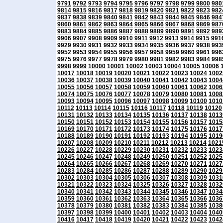
9791
9792
9793
9794
9795
9796
9797
9798
9799
9800
980
9814
9815
9816
9817
9818
9819
9820
9821
9822
9823
982
9837
9838
9839
9840
9841
9842
9843
9844
9845
9846
984
9860
9861
9862
9863
9864
9865
9866
9867
9868
9869
987
9883
9884
9885
9886
9887
9888
9889
9890
9891
9892
989
9906
9907
9908
9909
9910
9911
9912
9913
9914
9915
991
9929
9930
9931
9932
9933
9934
9935
9936
9937
9938
993
9952
9953
9954
9955
9956
9957
9958
9959
9960
9961
996
9975
9976
9977
9978
9979
9980
9981
9982
9983
9984
998
9998
9999
10000
10001
10002
10003
10004
10005
10006
10017
10018
10019
10020
10021
10022
10023
10024
1002
10036
10037
10038
10039
10040
10041
10042
10043
1004
10055
10056
10057
10058
10059
10060
10061
10062
1006
10074
10075
10076
10077
10078
10079
10080
10081
1008
10093
10094
10095
10096
10097
10098
10099
10100
1010
10112
10113
10114
10115
10116
10117
10118
10119
10120
10131
10132
10133
10134
10135
10136
10137
10138
1013
10150
10151
10152
10153
10154
10155
10156
10157
1015
10169
10170
10171
10172
10173
10174
10175
10176
1017
10188
10189
10190
10191
10192
10193
10194
10195
1019
10207
10208
10209
10210
10211
10212
10213
10214
1021
10226
10227
10228
10229
10230
10231
10232
10233
1023
10245
10246
10247
10248
10249
10250
10251
10252
1025
10264
10265
10266
10267
10268
10269
10270
10271
1027
10283
10284
10285
10286
10287
10288
10289
10290
1029
10302
10303
10304
10305
10306
10307
10308
10309
1031
10321
10322
10323
10324
10325
10326
10327
10328
1032
10340
10341
10342
10343
10344
10345
10346
10347
1034
10359
10360
10361
10362
10363
10364
10365
10366
1036
10378
10379
10380
10381
10382
10383
10384
10385
1038
10397
10398
10399
10400
10401
10402
10403
10404
1040
10416
10417
10418
10419
10420
10421
10422
10423
1042