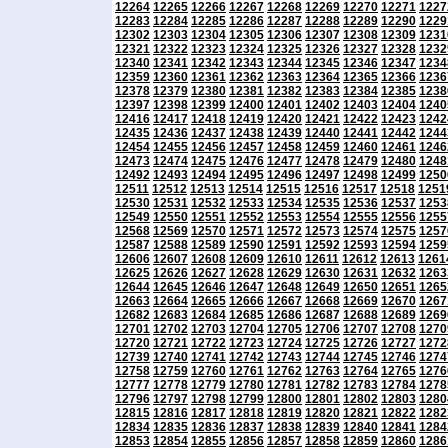
12264
12265
12266
12267
12268
12269
12270
12271
1227
12283
12284
12285
12286
12287
12288
12289
12290
1229
12302
12303
12304
12305
12306
12307
12308
12309
1231
12321
12322
12323
12324
12325
12326
12327
12328
1232
12340
12341
12342
12343
12344
12345
12346
12347
1234
12359
12360
12361
12362
12363
12364
12365
12366
1236
12378
12379
12380
12381
12382
12383
12384
12385
1238
12397
12398
12399
12400
12401
12402
12403
12404
1240
12416
12417
12418
12419
12420
12421
12422
12423
1242
12435
12436
12437
12438
12439
12440
12441
12442
1244
12454
12455
12456
12457
12458
12459
12460
12461
1246
12473
12474
12475
12476
12477
12478
12479
12480
1248
12492
12493
12494
12495
12496
12497
12498
12499
1250
12511
12512
12513
12514
12515
12516
12517
12518
1251
12530
12531
12532
12533
12534
12535
12536
12537
1253
12549
12550
12551
12552
12553
12554
12555
12556
1255
12568
12569
12570
12571
12572
12573
12574
12575
1257
12587
12588
12589
12590
12591
12592
12593
12594
1259
12606
12607
12608
12609
12610
12611
12612
12613
1261
12625
12626
12627
12628
12629
12630
12631
12632
1263
12644
12645
12646
12647
12648
12649
12650
12651
1265
12663
12664
12665
12666
12667
12668
12669
12670
1267
12682
12683
12684
12685
12686
12687
12688
12689
1269
12701
12702
12703
12704
12705
12706
12707
12708
1270
12720
12721
12722
12723
12724
12725
12726
12727
1272
12739
12740
12741
12742
12743
12744
12745
12746
1274
12758
12759
12760
12761
12762
12763
12764
12765
1276
12777
12778
12779
12780
12781
12782
12783
12784
1278
12796
12797
12798
12799
12800
12801
12802
12803
1280
12815
12816
12817
12818
12819
12820
12821
12822
1282
12834
12835
12836
12837
12838
12839
12840
12841
1284
12853
12854
12855
12856
12857
12858
12859
12860
1286