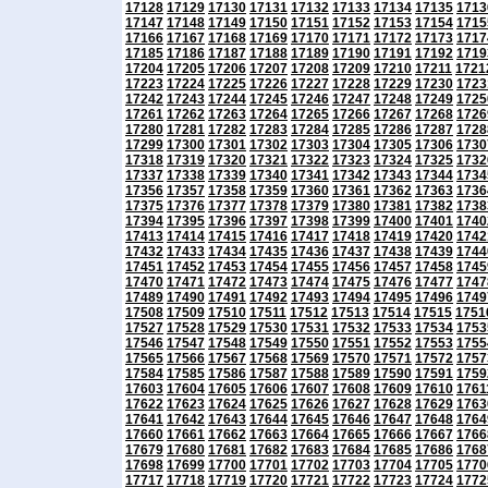
17128
17129
17130
17131
17132
17133
17134
17135
1713
17147
17148
17149
17150
17151
17152
17153
17154
1715
17166
17167
17168
17169
17170
17171
17172
17173
1717
17185
17186
17187
17188
17189
17190
17191
17192
1719
17204
17205
17206
17207
17208
17209
17210
17211
1721
17223
17224
17225
17226
17227
17228
17229
17230
1723
17242
17243
17244
17245
17246
17247
17248
17249
1725
17261
17262
17263
17264
17265
17266
17267
17268
1726
17280
17281
17282
17283
17284
17285
17286
17287
1728
17299
17300
17301
17302
17303
17304
17305
17306
1730
17318
17319
17320
17321
17322
17323
17324
17325
1732
17337
17338
17339
17340
17341
17342
17343
17344
1734
17356
17357
17358
17359
17360
17361
17362
17363
1736
17375
17376
17377
17378
17379
17380
17381
17382
1738
17394
17395
17396
17397
17398
17399
17400
17401
1740
17413
17414
17415
17416
17417
17418
17419
17420
1742
17432
17433
17434
17435
17436
17437
17438
17439
1744
17451
17452
17453
17454
17455
17456
17457
17458
1745
17470
17471
17472
17473
17474
17475
17476
17477
1747
17489
17490
17491
17492
17493
17494
17495
17496
1749
17508
17509
17510
17511
17512
17513
17514
17515
1751
17527
17528
17529
17530
17531
17532
17533
17534
1753
17546
17547
17548
17549
17550
17551
17552
17553
1755
17565
17566
17567
17568
17569
17570
17571
17572
1757
17584
17585
17586
17587
17588
17589
17590
17591
1759
17603
17604
17605
17606
17607
17608
17609
17610
1761
17622
17623
17624
17625
17626
17627
17628
17629
1763
17641
17642
17643
17644
17645
17646
17647
17648
1764
17660
17661
17662
17663
17664
17665
17666
17667
1766
17679
17680
17681
17682
17683
17684
17685
17686
1768
17698
17699
17700
17701
17702
17703
17704
17705
1770
17717
17718
17719
17720
17721
17722
17723
17724
1772