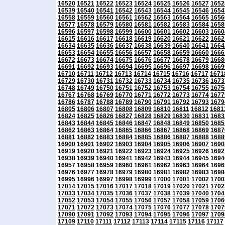
16520
16521
16522
16523
16524
16525
16526
16527
1652
16539
16540
16541
16542
16543
16544
16545
16546
1654
16558
16559
16560
16561
16562
16563
16564
16565
1656
16577
16578
16579
16580
16581
16582
16583
16584
1658
16596
16597
16598
16599
16600
16601
16602
16603
1660
16615
16616
16617
16618
16619
16620
16621
16622
1662
16634
16635
16636
16637
16638
16639
16640
16641
1664
16653
16654
16655
16656
16657
16658
16659
16660
1666
16672
16673
16674
16675
16676
16677
16678
16679
1668
16691
16692
16693
16694
16695
16696
16697
16698
1669
16710
16711
16712
16713
16714
16715
16716
16717
1671
16729
16730
16731
16732
16733
16734
16735
16736
1673
16748
16749
16750
16751
16752
16753
16754
16755
1675
16767
16768
16769
16770
16771
16772
16773
16774
1677
16786
16787
16788
16789
16790
16791
16792
16793
1679
16805
16806
16807
16808
16809
16810
16811
16812
1681
16824
16825
16826
16827
16828
16829
16830
16831
1683
16843
16844
16845
16846
16847
16848
16849
16850
1685
16862
16863
16864
16865
16866
16867
16868
16869
1687
16881
16882
16883
16884
16885
16886
16887
16888
1688
16900
16901
16902
16903
16904
16905
16906
16907
1690
16919
16920
16921
16922
16923
16924
16925
16926
1692
16938
16939
16940
16941
16942
16943
16944
16945
1694
16957
16958
16959
16960
16961
16962
16963
16964
1696
16976
16977
16978
16979
16980
16981
16982
16983
1698
16995
16996
16997
16998
16999
17000
17001
17002
1700
17014
17015
17016
17017
17018
17019
17020
17021
1702
17033
17034
17035
17036
17037
17038
17039
17040
1704
17052
17053
17054
17055
17056
17057
17058
17059
1706
17071
17072
17073
17074
17075
17076
17077
17078
1707
17090
17091
17092
17093
17094
17095
17096
17097
1709
17109
17110
17111
17112
17113
17114
17115
17116
17117