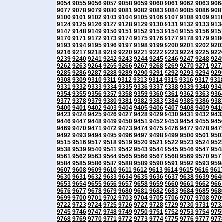
9054
9055
9056
9057
9058
9059
9060
9061
9062
9063
906
9077
9078
9079
9080
9081
9082
9083
9084
9085
9086
908
9100
9101
9102
9103
9104
9105
9106
9107
9108
9109
911
9124
9125
9126
9127
9128
9129
9130
9131
9132
9133
913
9147
9148
9149
9150
9151
9152
9153
9154
9155
9156
915
9170
9171
9172
9173
9174
9175
9176
9177
9178
9179
918
9193
9194
9195
9196
9197
9198
9199
9200
9201
9202
920
9216
9217
9218
9219
9220
9221
9222
9223
9224
9225
922
9239
9240
9241
9242
9243
9244
9245
9246
9247
9248
924
9262
9263
9264
9265
9266
9267
9268
9269
9270
9271
927
9285
9286
9287
9288
9289
9290
9291
9292
9293
9294
929
9308
9309
9310
9311
9312
9313
9314
9315
9316
9317
931
9331
9332
9333
9334
9335
9336
9337
9338
9339
9340
934
9354
9355
9356
9357
9358
9359
9360
9361
9362
9363
936
9377
9378
9379
9380
9381
9382
9383
9384
9385
9386
938
9400
9401
9402
9403
9404
9405
9406
9407
9408
9409
941
9423
9424
9425
9426
9427
9428
9429
9430
9431
9432
943
9446
9447
9448
9449
9450
9451
9452
9453
9454
9455
945
9469
9470
9471
9472
9473
9474
9475
9476
9477
9478
947
9492
9493
9494
9495
9496
9497
9498
9499
9500
9501
950
9515
9516
9517
9518
9519
9520
9521
9522
9523
9524
952
9538
9539
9540
9541
9542
9543
9544
9545
9546
9547
954
9561
9562
9563
9564
9565
9566
9567
9568
9569
9570
957
9584
9585
9586
9587
9588
9589
9590
9591
9592
9593
959
9607
9608
9609
9610
9611
9612
9613
9614
9615
9616
961
9630
9631
9632
9633
9634
9635
9636
9637
9638
9639
964
9653
9654
9655
9656
9657
9658
9659
9660
9661
9662
966
9676
9677
9678
9679
9680
9681
9682
9683
9684
9685
968
9699
9700
9701
9702
9703
9704
9705
9706
9707
9708
970
9722
9723
9724
9725
9726
9727
9728
9729
9730
9731
973
9745
9746
9747
9748
9749
9750
9751
9752
9753
9754
975
9768
9769
9770
9771
9772
9773
9774
9775
9776
9777
977