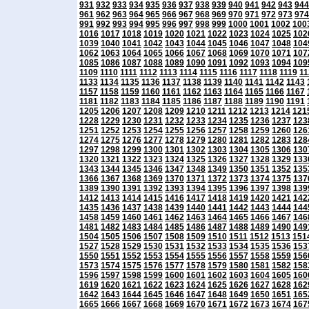
931
932
933
934
935
936
937
938
939
940
941
942
943
944
961
962
963
964
965
966
967
968
969
970
971
972
973
974
991
992
993
994
995
996
997
998
999
1000
1001
1002
100
1016
1017
1018
1019
1020
1021
1022
1023
1024
1025
102
1039
1040
1041
1042
1043
1044
1045
1046
1047
1048
104
1062
1063
1064
1065
1066
1067
1068
1069
1070
1071
107
1085
1086
1087
1088
1089
1090
1091
1092
1093
1094
109
1109
1110
1111
1112
1113
1114
1115
1116
1117
1118
1119
11
1133
1134
1135
1136
1137
1138
1139
1140
1141
1142
1143
1157
1158
1159
1160
1161
1162
1163
1164
1165
1166
1167
1181
1182
1183
1184
1185
1186
1187
1188
1189
1190
1191
1205
1206
1207
1208
1209
1210
1211
1212
1213
1214
121
1228
1229
1230
1231
1232
1233
1234
1235
1236
1237
123
1251
1252
1253
1254
1255
1256
1257
1258
1259
1260
126
1274
1275
1276
1277
1278
1279
1280
1281
1282
1283
128
1297
1298
1299
1300
1301
1302
1303
1304
1305
1306
130
1320
1321
1322
1323
1324
1325
1326
1327
1328
1329
133
1343
1344
1345
1346
1347
1348
1349
1350
1351
1352
135
1366
1367
1368
1369
1370
1371
1372
1373
1374
1375
137
1389
1390
1391
1392
1393
1394
1395
1396
1397
1398
139
1412
1413
1414
1415
1416
1417
1418
1419
1420
1421
142
1435
1436
1437
1438
1439
1440
1441
1442
1443
1444
144
1458
1459
1460
1461
1462
1463
1464
1465
1466
1467
146
1481
1482
1483
1484
1485
1486
1487
1488
1489
1490
149
1504
1505
1506
1507
1508
1509
1510
1511
1512
1513
151
1527
1528
1529
1530
1531
1532
1533
1534
1535
1536
153
1550
1551
1552
1553
1554
1555
1556
1557
1558
1559
156
1573
1574
1575
1576
1577
1578
1579
1580
1581
1582
158
1596
1597
1598
1599
1600
1601
1602
1603
1604
1605
160
1619
1620
1621
1622
1623
1624
1625
1626
1627
1628
162
1642
1643
1644
1645
1646
1647
1648
1649
1650
1651
165
1665
1666
1667
1668
1669
1670
1671
1672
1673
1674
167