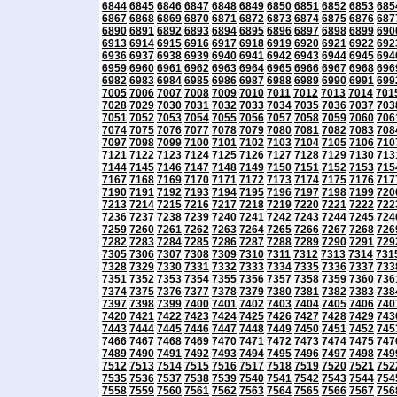
6844
6845
6846
6847
6848
6849
6850
6851
6852
6853
685
6867
6868
6869
6870
6871
6872
6873
6874
6875
6876
687
6890
6891
6892
6893
6894
6895
6896
6897
6898
6899
690
6913
6914
6915
6916
6917
6918
6919
6920
6921
6922
692
6936
6937
6938
6939
6940
6941
6942
6943
6944
6945
694
6959
6960
6961
6962
6963
6964
6965
6966
6967
6968
696
6982
6983
6984
6985
6986
6987
6988
6989
6990
6991
699
7005
7006
7007
7008
7009
7010
7011
7012
7013
7014
701
7028
7029
7030
7031
7032
7033
7034
7035
7036
7037
703
7051
7052
7053
7054
7055
7056
7057
7058
7059
7060
706
7074
7075
7076
7077
7078
7079
7080
7081
7082
7083
708
7097
7098
7099
7100
7101
7102
7103
7104
7105
7106
710
7121
7122
7123
7124
7125
7126
7127
7128
7129
7130
713
7144
7145
7146
7147
7148
7149
7150
7151
7152
7153
715
7167
7168
7169
7170
7171
7172
7173
7174
7175
7176
717
7190
7191
7192
7193
7194
7195
7196
7197
7198
7199
720
7213
7214
7215
7216
7217
7218
7219
7220
7221
7222
722
7236
7237
7238
7239
7240
7241
7242
7243
7244
7245
724
7259
7260
7261
7262
7263
7264
7265
7266
7267
7268
726
7282
7283
7284
7285
7286
7287
7288
7289
7290
7291
729
7305
7306
7307
7308
7309
7310
7311
7312
7313
7314
731
7328
7329
7330
7331
7332
7333
7334
7335
7336
7337
733
7351
7352
7353
7354
7355
7356
7357
7358
7359
7360
736
7374
7375
7376
7377
7378
7379
7380
7381
7382
7383
738
7397
7398
7399
7400
7401
7402
7403
7404
7405
7406
740
7420
7421
7422
7423
7424
7425
7426
7427
7428
7429
743
7443
7444
7445
7446
7447
7448
7449
7450
7451
7452
745
7466
7467
7468
7469
7470
7471
7472
7473
7474
7475
747
7489
7490
7491
7492
7493
7494
7495
7496
7497
7498
749
7512
7513
7514
7515
7516
7517
7518
7519
7520
7521
752
7535
7536
7537
7538
7539
7540
7541
7542
7543
7544
754
7558
7559
7560
7561
7562
7563
7564
7565
7566
7567
756