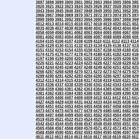
3897
3898
3899
3900
3901
3902
3903
3904
3905
3906
390
3920
3921
3922
3923
3924
3925
3926
3927
3928
3929
393
3943
3944
3945
3946
3947
3948
3949
3950
3951
3952
395
3966
3967
3968
3969
3970
3971
3972
3973
3974
3975
397
3989
3990
3991
3992
3993
3994
3995
3996
3997
3998
399
4012
4013
4014
4015
4016
4017
4018
4019
4020
4021
402
4035
4036
4037
4038
4039
4040
4041
4042
4043
4044
404
4058
4059
4060
4061
4062
4063
4064
4065
4066
4067
406
4081
4082
4083
4084
4085
4086
4087
4088
4089
4090
409
4104
4105
4106
4107
4108
4109
4110
4111
4112
4113
4114
4128
4129
4130
4131
4132
4133
4134
4135
4136
4137
413
4151
4152
4153
4154
4155
4156
4157
4158
4159
4160
416
4174
4175
4176
4177
4178
4179
4180
4181
4182
4183
418
4197
4198
4199
4200
4201
4202
4203
4204
4205
4206
420
4220
4221
4222
4223
4224
4225
4226
4227
4228
4229
423
4243
4244
4245
4246
4247
4248
4249
4250
4251
4252
425
4266
4267
4268
4269
4270
4271
4272
4273
4274
4275
427
4289
4290
4291
4292
4293
4294
4295
4296
4297
4298
429
4312
4313
4314
4315
4316
4317
4318
4319
4320
4321
432
4335
4336
4337
4338
4339
4340
4341
4342
4343
4344
434
4358
4359
4360
4361
4362
4363
4364
4365
4366
4367
436
4381
4382
4383
4384
4385
4386
4387
4388
4389
4390
439
4404
4405
4406
4407
4408
4409
4410
4411
4412
4413
441
4427
4428
4429
4430
4431
4432
4433
4434
4435
4436
443
4450
4451
4452
4453
4454
4455
4456
4457
4458
4459
446
4473
4474
4475
4476
4477
4478
4479
4480
4481
4482
448
4496
4497
4498
4499
4500
4501
4502
4503
4504
4505
450
4519
4520
4521
4522
4523
4524
4525
4526
4527
4528
452
4542
4543
4544
4545
4546
4547
4548
4549
4550
4551
455
4565
4566
4567
4568
4569
4570
4571
4572
4573
4574
457
4588
4589
4590
4591
4592
4593
4594
4595
4596
4597
459
4611
4612
4613
4614
4615
4616
4617
4618
4619
4620
462