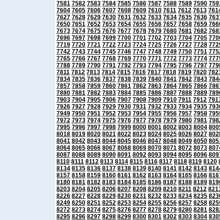
7581
7582
7583
7584
7585
7586
7587
7588
7589
7590
759
7604
7605
7606
7607
7608
7609
7610
7611
7612
7613
761
7627
7628
7629
7630
7631
7632
7633
7634
7635
7636
763
7650
7651
7652
7653
7654
7655
7656
7657
7658
7659
766
7673
7674
7675
7676
7677
7678
7679
7680
7681
7682
768
7696
7697
7698
7699
7700
7701
7702
7703
7704
7705
770
7719
7720
7721
7722
7723
7724
7725
7726
7727
7728
772
7742
7743
7744
7745
7746
7747
7748
7749
7750
7751
775
7765
7766
7767
7768
7769
7770
7771
7772
7773
7774
777
7788
7789
7790
7791
7792
7793
7794
7795
7796
7797
779
7811
7812
7813
7814
7815
7816
7817
7818
7819
7820
782
7834
7835
7836
7837
7838
7839
7840
7841
7842
7843
784
7857
7858
7859
7860
7861
7862
7863
7864
7865
7866
786
7880
7881
7882
7883
7884
7885
7886
7887
7888
7889
789
7903
7904
7905
7906
7907
7908
7909
7910
7911
7912
791
7926
7927
7928
7929
7930
7931
7932
7933
7934
7935
793
7949
7950
7951
7952
7953
7954
7955
7956
7957
7958
795
7972
7973
7974
7975
7976
7977
7978
7979
7980
7981
798
7995
7996
7997
7998
7999
8000
8001
8002
8003
8004
800
8018
8019
8020
8021
8022
8023
8024
8025
8026
8027
802
8041
8042
8043
8044
8045
8046
8047
8048
8049
8050
805
8064
8065
8066
8067
8068
8069
8070
8071
8072
8073
807
8087
8088
8089
8090
8091
8092
8093
8094
8095
8096
809
8110
8111
8112
8113
8114
8115
8116
8117
8118
8119
8120
8134
8135
8136
8137
8138
8139
8140
8141
8142
8143
814
8157
8158
8159
8160
8161
8162
8163
8164
8165
8166
816
8180
8181
8182
8183
8184
8185
8186
8187
8188
8189
819
8203
8204
8205
8206
8207
8208
8209
8210
8211
8212
821
8226
8227
8228
8229
8230
8231
8232
8233
8234
8235
823
8249
8250
8251
8252
8253
8254
8255
8256
8257
8258
825
8272
8273
8274
8275
8276
8277
8278
8279
8280
8281
828
8295
8296
8297
8298
8299
8300
8301
8302
8303
8304
830