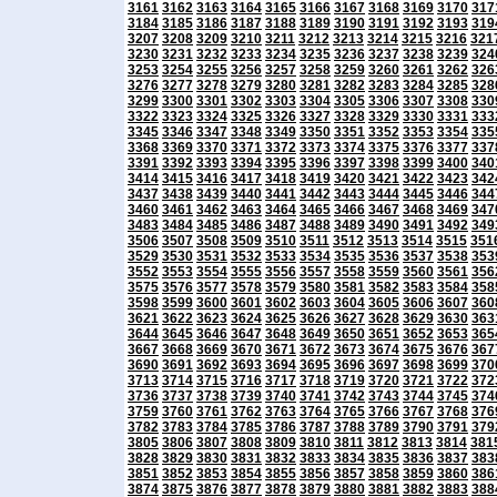
3161
3162
3163
3164
3165
3166
3167
3168
3169
3170
317
3184
3185
3186
3187
3188
3189
3190
3191
3192
3193
319
3207
3208
3209
3210
3211
3212
3213
3214
3215
3216
321
3230
3231
3232
3233
3234
3235
3236
3237
3238
3239
324
3253
3254
3255
3256
3257
3258
3259
3260
3261
3262
326
3276
3277
3278
3279
3280
3281
3282
3283
3284
3285
328
3299
3300
3301
3302
3303
3304
3305
3306
3307
3308
330
3322
3323
3324
3325
3326
3327
3328
3329
3330
3331
333
3345
3346
3347
3348
3349
3350
3351
3352
3353
3354
335
3368
3369
3370
3371
3372
3373
3374
3375
3376
3377
337
3391
3392
3393
3394
3395
3396
3397
3398
3399
3400
340
3414
3415
3416
3417
3418
3419
3420
3421
3422
3423
342
3437
3438
3439
3440
3441
3442
3443
3444
3445
3446
344
3460
3461
3462
3463
3464
3465
3466
3467
3468
3469
347
3483
3484
3485
3486
3487
3488
3489
3490
3491
3492
349
3506
3507
3508
3509
3510
3511
3512
3513
3514
3515
351
3529
3530
3531
3532
3533
3534
3535
3536
3537
3538
353
3552
3553
3554
3555
3556
3557
3558
3559
3560
3561
356
3575
3576
3577
3578
3579
3580
3581
3582
3583
3584
358
3598
3599
3600
3601
3602
3603
3604
3605
3606
3607
360
3621
3622
3623
3624
3625
3626
3627
3628
3629
3630
363
3644
3645
3646
3647
3648
3649
3650
3651
3652
3653
365
3667
3668
3669
3670
3671
3672
3673
3674
3675
3676
367
3690
3691
3692
3693
3694
3695
3696
3697
3698
3699
370
3713
3714
3715
3716
3717
3718
3719
3720
3721
3722
372
3736
3737
3738
3739
3740
3741
3742
3743
3744
3745
374
3759
3760
3761
3762
3763
3764
3765
3766
3767
3768
376
3782
3783
3784
3785
3786
3787
3788
3789
3790
3791
379
3805
3806
3807
3808
3809
3810
3811
3812
3813
3814
381
3828
3829
3830
3831
3832
3833
3834
3835
3836
3837
383
3851
3852
3853
3854
3855
3856
3857
3858
3859
3860
386
3874
3875
3876
3877
3878
3879
3880
3881
3882
3883
388