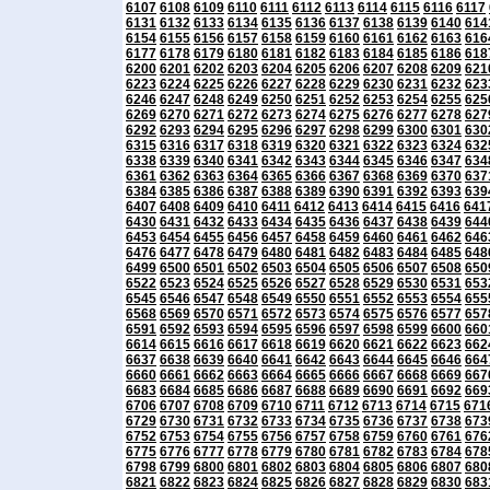
6107
6108
6109
6110
6111
6112
6113
6114
6115
6116
6117
6131
6132
6133
6134
6135
6136
6137
6138
6139
6140
614
6154
6155
6156
6157
6158
6159
6160
6161
6162
6163
616
6177
6178
6179
6180
6181
6182
6183
6184
6185
6186
618
6200
6201
6202
6203
6204
6205
6206
6207
6208
6209
621
6223
6224
6225
6226
6227
6228
6229
6230
6231
6232
623
6246
6247
6248
6249
6250
6251
6252
6253
6254
6255
625
6269
6270
6271
6272
6273
6274
6275
6276
6277
6278
627
6292
6293
6294
6295
6296
6297
6298
6299
6300
6301
630
6315
6316
6317
6318
6319
6320
6321
6322
6323
6324
632
6338
6339
6340
6341
6342
6343
6344
6345
6346
6347
634
6361
6362
6363
6364
6365
6366
6367
6368
6369
6370
637
6384
6385
6386
6387
6388
6389
6390
6391
6392
6393
639
6407
6408
6409
6410
6411
6412
6413
6414
6415
6416
641
6430
6431
6432
6433
6434
6435
6436
6437
6438
6439
644
6453
6454
6455
6456
6457
6458
6459
6460
6461
6462
646
6476
6477
6478
6479
6480
6481
6482
6483
6484
6485
648
6499
6500
6501
6502
6503
6504
6505
6506
6507
6508
650
6522
6523
6524
6525
6526
6527
6528
6529
6530
6531
653
6545
6546
6547
6548
6549
6550
6551
6552
6553
6554
655
6568
6569
6570
6571
6572
6573
6574
6575
6576
6577
657
6591
6592
6593
6594
6595
6596
6597
6598
6599
6600
660
6614
6615
6616
6617
6618
6619
6620
6621
6622
6623
662
6637
6638
6639
6640
6641
6642
6643
6644
6645
6646
664
6660
6661
6662
6663
6664
6665
6666
6667
6668
6669
667
6683
6684
6685
6686
6687
6688
6689
6690
6691
6692
669
6706
6707
6708
6709
6710
6711
6712
6713
6714
6715
671
6729
6730
6731
6732
6733
6734
6735
6736
6737
6738
673
6752
6753
6754
6755
6756
6757
6758
6759
6760
6761
676
6775
6776
6777
6778
6779
6780
6781
6782
6783
6784
678
6798
6799
6800
6801
6802
6803
6804
6805
6806
6807
680
6821
6822
6823
6824
6825
6826
6827
6828
6829
6830
683