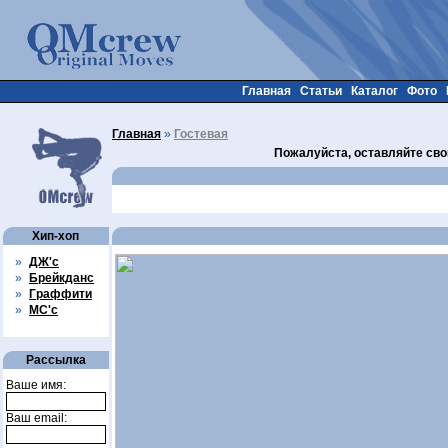
Главная
Статьи
Каталог
Фото
Главная
»
Гостевая
Пожалуйста, оставляйте сво
Хип-хоп
»
ДЖ'с
»
Брейкданс
»
Граффити
»
МС'с
Рассылка
Ваше имя:
Ваш email: