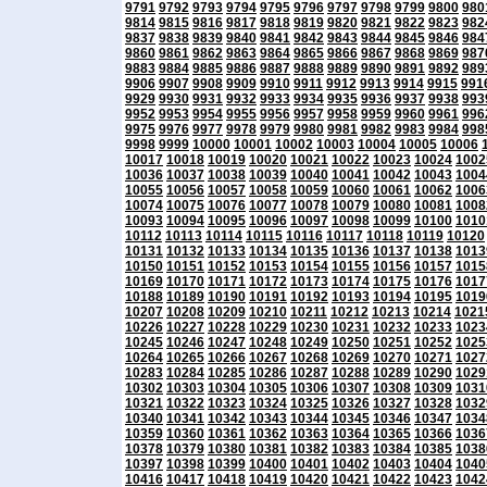
9791
9792
9793
9794
9795
9796
9797
9798
9799
9800
980
9814
9815
9816
9817
9818
9819
9820
9821
9822
9823
982
9837
9838
9839
9840
9841
9842
9843
9844
9845
9846
984
9860
9861
9862
9863
9864
9865
9866
9867
9868
9869
987
9883
9884
9885
9886
9887
9888
9889
9890
9891
9892
989
9906
9907
9908
9909
9910
9911
9912
9913
9914
9915
991
9929
9930
9931
9932
9933
9934
9935
9936
9937
9938
993
9952
9953
9954
9955
9956
9957
9958
9959
9960
9961
996
9975
9976
9977
9978
9979
9980
9981
9982
9983
9984
998
9998
9999
10000
10001
10002
10003
10004
10005
10006
10017
10018
10019
10020
10021
10022
10023
10024
1002
10036
10037
10038
10039
10040
10041
10042
10043
1004
10055
10056
10057
10058
10059
10060
10061
10062
1006
10074
10075
10076
10077
10078
10079
10080
10081
1008
10093
10094
10095
10096
10097
10098
10099
10100
1010
10112
10113
10114
10115
10116
10117
10118
10119
10120
10131
10132
10133
10134
10135
10136
10137
10138
1013
10150
10151
10152
10153
10154
10155
10156
10157
1015
10169
10170
10171
10172
10173
10174
10175
10176
1017
10188
10189
10190
10191
10192
10193
10194
10195
1019
10207
10208
10209
10210
10211
10212
10213
10214
1021
10226
10227
10228
10229
10230
10231
10232
10233
1023
10245
10246
10247
10248
10249
10250
10251
10252
1025
10264
10265
10266
10267
10268
10269
10270
10271
1027
10283
10284
10285
10286
10287
10288
10289
10290
1029
10302
10303
10304
10305
10306
10307
10308
10309
1031
10321
10322
10323
10324
10325
10326
10327
10328
1032
10340
10341
10342
10343
10344
10345
10346
10347
1034
10359
10360
10361
10362
10363
10364
10365
10366
1036
10378
10379
10380
10381
10382
10383
10384
10385
1038
10397
10398
10399
10400
10401
10402
10403
10404
1040
10416
10417
10418
10419
10420
10421
10422
10423
1042