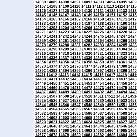
14088
14089
14090
14091
14092
14093
14094
14095
1409
14107
14108
14109
14110
14111
14112
14113
14114
14115
14126
14127
14128
14129
14130
14131
14132
14133
1413
14145
14146
14147
14148
14149
14150
14151
14152
1415
14164
14165
14166
14167
14168
14169
14170
14171
1417
14183
14184
14185
14186
14187
14188
14189
14190
1419
14202
14203
14204
14205
14206
14207
14208
14209
1421
14221
14222
14223
14224
14225
14226
14227
14228
1422
14240
14241
14242
14243
14244
14245
14246
14247
1424
14259
14260
14261
14262
14263
14264
14265
14266
1426
14278
14279
14280
14281
14282
14283
14284
14285
1428
14297
14298
14299
14300
14301
14302
14303
14304
1430
14316
14317
14318
14319
14320
14321
14322
14323
1432
14335
14336
14337
14338
14339
14340
14341
14342
1434
14354
14355
14356
14357
14358
14359
14360
14361
1436
14373
14374
14375
14376
14377
14378
14379
14380
1438
14392
14393
14394
14395
14396
14397
14398
14399
1440
14411
14412
14413
14414
14415
14416
14417
14418
1441
14430
14431
14432
14433
14434
14435
14436
14437
1443
14449
14450
14451
14452
14453
14454
14455
14456
1445
14468
14469
14470
14471
14472
14473
14474
14475
1447
14487
14488
14489
14490
14491
14492
14493
14494
1449
14506
14507
14508
14509
14510
14511
14512
14513
1451
14525
14526
14527
14528
14529
14530
14531
14532
1453
14544
14545
14546
14547
14548
14549
14550
14551
1455
14563
14564
14565
14566
14567
14568
14569
14570
1457
14582
14583
14584
14585
14586
14587
14588
14589
1459
14601
14602
14603
14604
14605
14606
14607
14608
1460
14620
14621
14622
14623
14624
14625
14626
14627
1462
14639
14640
14641
14642
14643
14644
14645
14646
1464
14658
14659
14660
14661
14662
14663
14664
14665
1466
14677
14678
14679
14680
14681
14682
14683
14684
1468