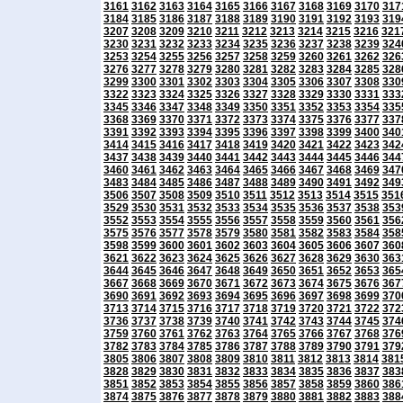
3161
3162
3163
3164
3165
3166
3167
3168
3169
3170
317
3184
3185
3186
3187
3188
3189
3190
3191
3192
3193
319
3207
3208
3209
3210
3211
3212
3213
3214
3215
3216
321
3230
3231
3232
3233
3234
3235
3236
3237
3238
3239
324
3253
3254
3255
3256
3257
3258
3259
3260
3261
3262
326
3276
3277
3278
3279
3280
3281
3282
3283
3284
3285
328
3299
3300
3301
3302
3303
3304
3305
3306
3307
3308
330
3322
3323
3324
3325
3326
3327
3328
3329
3330
3331
333
3345
3346
3347
3348
3349
3350
3351
3352
3353
3354
335
3368
3369
3370
3371
3372
3373
3374
3375
3376
3377
337
3391
3392
3393
3394
3395
3396
3397
3398
3399
3400
340
3414
3415
3416
3417
3418
3419
3420
3421
3422
3423
342
3437
3438
3439
3440
3441
3442
3443
3444
3445
3446
344
3460
3461
3462
3463
3464
3465
3466
3467
3468
3469
347
3483
3484
3485
3486
3487
3488
3489
3490
3491
3492
349
3506
3507
3508
3509
3510
3511
3512
3513
3514
3515
351
3529
3530
3531
3532
3533
3534
3535
3536
3537
3538
353
3552
3553
3554
3555
3556
3557
3558
3559
3560
3561
356
3575
3576
3577
3578
3579
3580
3581
3582
3583
3584
358
3598
3599
3600
3601
3602
3603
3604
3605
3606
3607
360
3621
3622
3623
3624
3625
3626
3627
3628
3629
3630
363
3644
3645
3646
3647
3648
3649
3650
3651
3652
3653
365
3667
3668
3669
3670
3671
3672
3673
3674
3675
3676
367
3690
3691
3692
3693
3694
3695
3696
3697
3698
3699
370
3713
3714
3715
3716
3717
3718
3719
3720
3721
3722
372
3736
3737
3738
3739
3740
3741
3742
3743
3744
3745
374
3759
3760
3761
3762
3763
3764
3765
3766
3767
3768
376
3782
3783
3784
3785
3786
3787
3788
3789
3790
3791
379
3805
3806
3807
3808
3809
3810
3811
3812
3813
3814
381
3828
3829
3830
3831
3832
3833
3834
3835
3836
3837
383
3851
3852
3853
3854
3855
3856
3857
3858
3859
3860
386
3874
3875
3876
3877
3878
3879
3880
3881
3882
3883
388