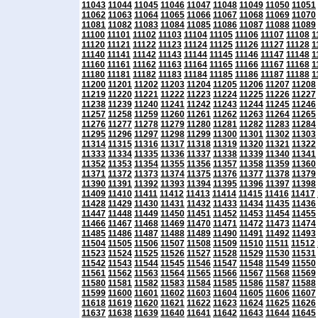
11043
11044
11045
11046
11047
11048
11049
11050
11051
11062
11063
11064
11065
11066
11067
11068
11069
11070
11081
11082
11083
11084
11085
11086
11087
11088
11089
11100
11101
11102
11103
11104
11105
11106
11107
11108
1
11120
11121
11122
11123
11124
11125
11126
11127
11128
1
11140
11141
11142
11143
11144
11145
11146
11147
11148
1
11160
11161
11162
11163
11164
11165
11166
11167
11168
1
11180
11181
11182
11183
11184
11185
11186
11187
11188
1
11200
11201
11202
11203
11204
11205
11206
11207
11208
11219
11220
11221
11222
11223
11224
11225
11226
11227
11238
11239
11240
11241
11242
11243
11244
11245
11246
11257
11258
11259
11260
11261
11262
11263
11264
11265
11276
11277
11278
11279
11280
11281
11282
11283
11284
11295
11296
11297
11298
11299
11300
11301
11302
11303
11314
11315
11316
11317
11318
11319
11320
11321
11322
11333
11334
11335
11336
11337
11338
11339
11340
11341
11352
11353
11354
11355
11356
11357
11358
11359
11360
11371
11372
11373
11374
11375
11376
11377
11378
11379
11390
11391
11392
11393
11394
11395
11396
11397
11398
11409
11410
11411
11412
11413
11414
11415
11416
11417
11428
11429
11430
11431
11432
11433
11434
11435
11436
11447
11448
11449
11450
11451
11452
11453
11454
11455
11466
11467
11468
11469
11470
11471
11472
11473
11474
11485
11486
11487
11488
11489
11490
11491
11492
11493
11504
11505
11506
11507
11508
11509
11510
11511
11512
11523
11524
11525
11526
11527
11528
11529
11530
11531
11542
11543
11544
11545
11546
11547
11548
11549
11550
11561
11562
11563
11564
11565
11566
11567
11568
11569
11580
11581
11582
11583
11584
11585
11586
11587
11588
11599
11600
11601
11602
11603
11604
11605
11606
11607
11618
11619
11620
11621
11622
11623
11624
11625
11626
11637
11638
11639
11640
11641
11642
11643
11644
11645