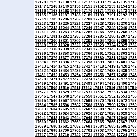
17128
17129
17130
17131
17132
17133
17134
17135
1713
17147
17148
17149
17150
17151
17152
17153
17154
1715
17166
17167
17168
17169
17170
17171
17172
17173
1717
17185
17186
17187
17188
17189
17190
17191
17192
1719
17204
17205
17206
17207
17208
17209
17210
17211
1721
17223
17224
17225
17226
17227
17228
17229
17230
1723
17242
17243
17244
17245
17246
17247
17248
17249
1725
17261
17262
17263
17264
17265
17266
17267
17268
1726
17280
17281
17282
17283
17284
17285
17286
17287
1728
17299
17300
17301
17302
17303
17304
17305
17306
1730
17318
17319
17320
17321
17322
17323
17324
17325
1732
17337
17338
17339
17340
17341
17342
17343
17344
1734
17356
17357
17358
17359
17360
17361
17362
17363
1736
17375
17376
17377
17378
17379
17380
17381
17382
1738
17394
17395
17396
17397
17398
17399
17400
17401
1740
17413
17414
17415
17416
17417
17418
17419
17420
1742
17432
17433
17434
17435
17436
17437
17438
17439
1744
17451
17452
17453
17454
17455
17456
17457
17458
1745
17470
17471
17472
17473
17474
17475
17476
17477
1747
17489
17490
17491
17492
17493
17494
17495
17496
1749
17508
17509
17510
17511
17512
17513
17514
17515
1751
17527
17528
17529
17530
17531
17532
17533
17534
1753
17546
17547
17548
17549
17550
17551
17552
17553
1755
17565
17566
17567
17568
17569
17570
17571
17572
1757
17584
17585
17586
17587
17588
17589
17590
17591
1759
17603
17604
17605
17606
17607
17608
17609
17610
1761
17622
17623
17624
17625
17626
17627
17628
17629
1763
17641
17642
17643
17644
17645
17646
17647
17648
1764
17660
17661
17662
17663
17664
17665
17666
17667
1766
17679
17680
17681
17682
17683
17684
17685
17686
1768
17698
17699
17700
17701
17702
17703
17704
17705
1770
17717
17718
17719
17720
17721
17722
17723
17724
1772