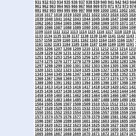
931
932
933
934
935
936
937
938
939
940
941
942
943
944
961
962
963
964
965
966
967
968
969
970
971
972
973
974
991
992
993
994
995
996
997
998
999
1000
1001
1002
100
1016
1017
1018
1019
1020
1021
1022
1023
1024
1025
102
1039
1040
1041
1042
1043
1044
1045
1046
1047
1048
104
1062
1063
1064
1065
1066
1067
1068
1069
1070
1071
107
1085
1086
1087
1088
1089
1090
1091
1092
1093
1094
109
1109
1110
1111
1112
1113
1114
1115
1116
1117
1118
1119
11
1133
1134
1135
1136
1137
1138
1139
1140
1141
1142
1143
1157
1158
1159
1160
1161
1162
1163
1164
1165
1166
1167
1181
1182
1183
1184
1185
1186
1187
1188
1189
1190
1191
1205
1206
1207
1208
1209
1210
1211
1212
1213
1214
121
1228
1229
1230
1231
1232
1233
1234
1235
1236
1237
123
1251
1252
1253
1254
1255
1256
1257
1258
1259
1260
126
1274
1275
1276
1277
1278
1279
1280
1281
1282
1283
128
1297
1298
1299
1300
1301
1302
1303
1304
1305
1306
130
1320
1321
1322
1323
1324
1325
1326
1327
1328
1329
133
1343
1344
1345
1346
1347
1348
1349
1350
1351
1352
135
1366
1367
1368
1369
1370
1371
1372
1373
1374
1375
137
1389
1390
1391
1392
1393
1394
1395
1396
1397
1398
139
1412
1413
1414
1415
1416
1417
1418
1419
1420
1421
142
1435
1436
1437
1438
1439
1440
1441
1442
1443
1444
144
1458
1459
1460
1461
1462
1463
1464
1465
1466
1467
146
1481
1482
1483
1484
1485
1486
1487
1488
1489
1490
149
1504
1505
1506
1507
1508
1509
1510
1511
1512
1513
151
1527
1528
1529
1530
1531
1532
1533
1534
1535
1536
153
1550
1551
1552
1553
1554
1555
1556
1557
1558
1559
156
1573
1574
1575
1576
1577
1578
1579
1580
1581
1582
158
1596
1597
1598
1599
1600
1601
1602
1603
1604
1605
160
1619
1620
1621
1622
1623
1624
1625
1626
1627
1628
162
1642
1643
1644
1645
1646
1647
1648
1649
1650
1651
165
1665
1666
1667
1668
1669
1670
1671
1672
1673
1674
167