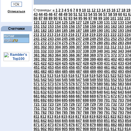
Страницы:
«
1
2
3
4
5
6
7
8
9
10
11
12
13
14
15
16
17
18
19
Отписаться
43
44
45
46
47
48
49
50
51
52
53
54
55
56
57
58
59
60
61
6
86
87
88
89
90
91
92
93
94
95
96
97
98
99
100
101
102
103
121
122
123
124
125
126
127
128
129
130
131
132
133
134
151
152
153
154
155
156
157
158
159
160
161
162
163
164
Счетчики
181
182
183
184
185
186
187
188
189
190
191
192
193
194
211
212
213
214
215
216
217
218
219
220
221
222
223
224
241
242
243
244
245
246
247
248
249
250
251
252
253
254
271
272
273
274
275
276
277
278
279
280
281
282
283
284
301
302
303
304
305
306
307
308
309
310
311
312
313
314
331
332
333
334
335
336
337
338
339
340
341
342
343
344
361
362
363
364
365
366
367
368
369
370
371
372
373
374
391
392
393
394
395
396
397
398
399
400
401
402
403
404
421
422
423
424
425
426
427
428
429
430
431
432
433
434
451
452
453
454
455
456
457
458
459
460
461
462
463
464
481
482
483
484
485
486
487
488
489
490
491
492
493
494
511
512
513
514
515
516
517
518
519
520
521
522
523
524
541
542
543
544
545
546
547
548
549
550
551
552
553
554
571
572
573
574
575
576
577
578
579
580
581
582
583
584
601
602
603
604
605
606
607
608
609
610
611
612
613
614
631
632
633
634
635
636
637
638
639
640
641
642
643
644
661
662
663
664
665
666
667
668
669
670
671
672
673
674
691
692
693
694
695
696
697
698
699
700
701
702
703
704
721
722
723
724
725
726
727
728
729
730
731
732
733
734
751
752
753
754
755
756
757
758
759
760
761
762
763
764
781
782
783
784
785
786
787
788
789
790
791
792
793
794
811
812
813
814
815
816
817
818
819
820
821
822
823
824
841
842
843
844
845
846
847
848
849
850
851
852
853
854
871
872
873
874
875
876
877
878
879
880
881
882
883
884
901
902
903
904
905
906
907
908
909
910
911
912
913
914