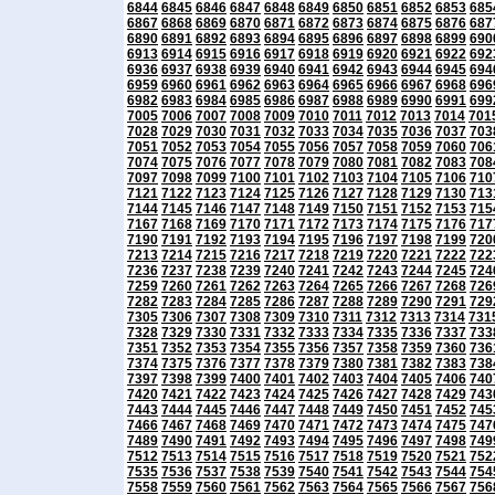
6844
6845
6846
6847
6848
6849
6850
6851
6852
6853
685
6867
6868
6869
6870
6871
6872
6873
6874
6875
6876
687
6890
6891
6892
6893
6894
6895
6896
6897
6898
6899
690
6913
6914
6915
6916
6917
6918
6919
6920
6921
6922
692
6936
6937
6938
6939
6940
6941
6942
6943
6944
6945
694
6959
6960
6961
6962
6963
6964
6965
6966
6967
6968
696
6982
6983
6984
6985
6986
6987
6988
6989
6990
6991
699
7005
7006
7007
7008
7009
7010
7011
7012
7013
7014
701
7028
7029
7030
7031
7032
7033
7034
7035
7036
7037
703
7051
7052
7053
7054
7055
7056
7057
7058
7059
7060
706
7074
7075
7076
7077
7078
7079
7080
7081
7082
7083
708
7097
7098
7099
7100
7101
7102
7103
7104
7105
7106
710
7121
7122
7123
7124
7125
7126
7127
7128
7129
7130
713
7144
7145
7146
7147
7148
7149
7150
7151
7152
7153
715
7167
7168
7169
7170
7171
7172
7173
7174
7175
7176
717
7190
7191
7192
7193
7194
7195
7196
7197
7198
7199
720
7213
7214
7215
7216
7217
7218
7219
7220
7221
7222
722
7236
7237
7238
7239
7240
7241
7242
7243
7244
7245
724
7259
7260
7261
7262
7263
7264
7265
7266
7267
7268
726
7282
7283
7284
7285
7286
7287
7288
7289
7290
7291
729
7305
7306
7307
7308
7309
7310
7311
7312
7313
7314
731
7328
7329
7330
7331
7332
7333
7334
7335
7336
7337
733
7351
7352
7353
7354
7355
7356
7357
7358
7359
7360
736
7374
7375
7376
7377
7378
7379
7380
7381
7382
7383
738
7397
7398
7399
7400
7401
7402
7403
7404
7405
7406
740
7420
7421
7422
7423
7424
7425
7426
7427
7428
7429
743
7443
7444
7445
7446
7447
7448
7449
7450
7451
7452
745
7466
7467
7468
7469
7470
7471
7472
7473
7474
7475
747
7489
7490
7491
7492
7493
7494
7495
7496
7497
7498
749
7512
7513
7514
7515
7516
7517
7518
7519
7520
7521
752
7535
7536
7537
7538
7539
7540
7541
7542
7543
7544
754
7558
7559
7560
7561
7562
7563
7564
7565
7566
7567
756