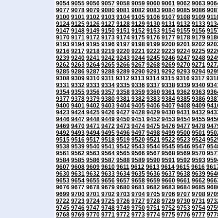
9054
9055
9056
9057
9058
9059
9060
9061
9062
9063
906
9077
9078
9079
9080
9081
9082
9083
9084
9085
9086
908
9100
9101
9102
9103
9104
9105
9106
9107
9108
9109
911
9124
9125
9126
9127
9128
9129
9130
9131
9132
9133
913
9147
9148
9149
9150
9151
9152
9153
9154
9155
9156
915
9170
9171
9172
9173
9174
9175
9176
9177
9178
9179
918
9193
9194
9195
9196
9197
9198
9199
9200
9201
9202
920
9216
9217
9218
9219
9220
9221
9222
9223
9224
9225
922
9239
9240
9241
9242
9243
9244
9245
9246
9247
9248
924
9262
9263
9264
9265
9266
9267
9268
9269
9270
9271
927
9285
9286
9287
9288
9289
9290
9291
9292
9293
9294
929
9308
9309
9310
9311
9312
9313
9314
9315
9316
9317
931
9331
9332
9333
9334
9335
9336
9337
9338
9339
9340
934
9354
9355
9356
9357
9358
9359
9360
9361
9362
9363
936
9377
9378
9379
9380
9381
9382
9383
9384
9385
9386
938
9400
9401
9402
9403
9404
9405
9406
9407
9408
9409
941
9423
9424
9425
9426
9427
9428
9429
9430
9431
9432
943
9446
9447
9448
9449
9450
9451
9452
9453
9454
9455
945
9469
9470
9471
9472
9473
9474
9475
9476
9477
9478
947
9492
9493
9494
9495
9496
9497
9498
9499
9500
9501
950
9515
9516
9517
9518
9519
9520
9521
9522
9523
9524
952
9538
9539
9540
9541
9542
9543
9544
9545
9546
9547
954
9561
9562
9563
9564
9565
9566
9567
9568
9569
9570
957
9584
9585
9586
9587
9588
9589
9590
9591
9592
9593
959
9607
9608
9609
9610
9611
9612
9613
9614
9615
9616
961
9630
9631
9632
9633
9634
9635
9636
9637
9638
9639
964
9653
9654
9655
9656
9657
9658
9659
9660
9661
9662
966
9676
9677
9678
9679
9680
9681
9682
9683
9684
9685
968
9699
9700
9701
9702
9703
9704
9705
9706
9707
9708
970
9722
9723
9724
9725
9726
9727
9728
9729
9730
9731
973
9745
9746
9747
9748
9749
9750
9751
9752
9753
9754
975
9768
9769
9770
9771
9772
9773
9774
9775
9776
9777
977