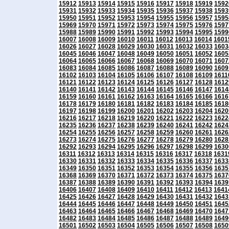
15912
15913
15914
15915
15916
15917
15918
15919
1592
15931
15932
15933
15934
15935
15936
15937
15938
1593
15950
15951
15952
15953
15954
15955
15956
15957
1595
15969
15970
15971
15972
15973
15974
15975
15976
1597
15988
15989
15990
15991
15992
15993
15994
15995
1599
16007
16008
16009
16010
16011
16012
16013
16014
1601
16026
16027
16028
16029
16030
16031
16032
16033
1603
16045
16046
16047
16048
16049
16050
16051
16052
1605
16064
16065
16066
16067
16068
16069
16070
16071
1607
16083
16084
16085
16086
16087
16088
16089
16090
1609
16102
16103
16104
16105
16106
16107
16108
16109
1611
16121
16122
16123
16124
16125
16126
16127
16128
1612
16140
16141
16142
16143
16144
16145
16146
16147
1614
16159
16160
16161
16162
16163
16164
16165
16166
1616
16178
16179
16180
16181
16182
16183
16184
16185
1618
16197
16198
16199
16200
16201
16202
16203
16204
1620
16216
16217
16218
16219
16220
16221
16222
16223
1622
16235
16236
16237
16238
16239
16240
16241
16242
1624
16254
16255
16256
16257
16258
16259
16260
16261
1626
16273
16274
16275
16276
16277
16278
16279
16280
1628
16292
16293
16294
16295
16296
16297
16298
16299
1630
16311
16312
16313
16314
16315
16316
16317
16318
1631
16330
16331
16332
16333
16334
16335
16336
16337
1633
16349
16350
16351
16352
16353
16354
16355
16356
1635
16368
16369
16370
16371
16372
16373
16374
16375
1637
16387
16388
16389
16390
16391
16392
16393
16394
1639
16406
16407
16408
16409
16410
16411
16412
16413
1641
16425
16426
16427
16428
16429
16430
16431
16432
1643
16444
16445
16446
16447
16448
16449
16450
16451
1645
16463
16464
16465
16466
16467
16468
16469
16470
1647
16482
16483
16484
16485
16486
16487
16488
16489
1649
16501
16502
16503
16504
16505
16506
16507
16508
1650