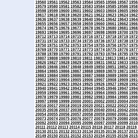
19560
19561
19562
19563
19564
19565
19566
19567
1956
19579
19580
19581
19582
19583
19584
19585
19586
1958
19598
19599
19600
19601
19602
19603
19604
19605
1960
19617
19618
19619
19620
19621
19622
19623
19624
1962
19636
19637
19638
19639
19640
19641
19642
19643
1964
19655
19656
19657
19658
19659
19660
19661
19662
1966
19674
19675
19676
19677
19678
19679
19680
19681
1968
19693
19694
19695
19696
19697
19698
19699
19700
1970
19712
19713
19714
19715
19716
19717
19718
19719
1972
19731
19732
19733
19734
19735
19736
19737
19738
1973
19750
19751
19752
19753
19754
19755
19756
19757
1975
19769
19770
19771
19772
19773
19774
19775
19776
1977
19788
19789
19790
19791
19792
19793
19794
19795
1979
19807
19808
19809
19810
19811
19812
19813
19814
1981
19826
19827
19828
19829
19830
19831
19832
19833
1983
19845
19846
19847
19848
19849
19850
19851
19852
1985
19864
19865
19866
19867
19868
19869
19870
19871
1987
19883
19884
19885
19886
19887
19888
19889
19890
1989
19902
19903
19904
19905
19906
19907
19908
19909
1991
19921
19922
19923
19924
19925
19926
19927
19928
1992
19940
19941
19942
19943
19944
19945
19946
19947
1994
19959
19960
19961
19962
19963
19964
19965
19966
1996
19978
19979
19980
19981
19982
19983
19984
19985
1998
19997
19998
19999
20000
20001
20002
20003
20004
2000
20016
20017
20018
20019
20020
20021
20022
20023
2002
20035
20036
20037
20038
20039
20040
20041
20042
2004
20054
20055
20056
20057
20058
20059
20060
20061
2006
20073
20074
20075
20076
20077
20078
20079
20080
2008
20092
20093
20094
20095
20096
20097
20098
20099
2010
20111
20112
20113
20114
20115
20116
20117
20118
20119
20130
20131
20132
20133
20134
20135
20136
20137
2013
20149
20150
20151
20152
20153
20154
20155
20156
2015