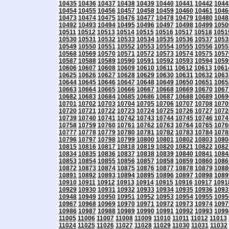
10435
10436
10437
10438
10439
10440
10441
10442
1044
10454
10455
10456
10457
10458
10459
10460
10461
1046
10473
10474
10475
10476
10477
10478
10479
10480
1048
10492
10493
10494
10495
10496
10497
10498
10499
1050
10511
10512
10513
10514
10515
10516
10517
10518
1051
10530
10531
10532
10533
10534
10535
10536
10537
1053
10549
10550
10551
10552
10553
10554
10555
10556
1055
10568
10569
10570
10571
10572
10573
10574
10575
1057
10587
10588
10589
10590
10591
10592
10593
10594
1059
10606
10607
10608
10609
10610
10611
10612
10613
1061
10625
10626
10627
10628
10629
10630
10631
10632
1063
10644
10645
10646
10647
10648
10649
10650
10651
1065
10663
10664
10665
10666
10667
10668
10669
10670
1067
10682
10683
10684
10685
10686
10687
10688
10689
1069
10701
10702
10703
10704
10705
10706
10707
10708
1070
10720
10721
10722
10723
10724
10725
10726
10727
1072
10739
10740
10741
10742
10743
10744
10745
10746
1074
10758
10759
10760
10761
10762
10763
10764
10765
1076
10777
10778
10779
10780
10781
10782
10783
10784
1078
10796
10797
10798
10799
10800
10801
10802
10803
1080
10815
10816
10817
10818
10819
10820
10821
10822
1082
10834
10835
10836
10837
10838
10839
10840
10841
1084
10853
10854
10855
10856
10857
10858
10859
10860
1086
10872
10873
10874
10875
10876
10877
10878
10879
1088
10891
10892
10893
10894
10895
10896
10897
10898
1089
10910
10911
10912
10913
10914
10915
10916
10917
1091
10929
10930
10931
10932
10933
10934
10935
10936
1093
10948
10949
10950
10951
10952
10953
10954
10955
1095
10967
10968
10969
10970
10971
10972
10973
10974
1097
10986
10987
10988
10989
10990
10991
10992
10993
1099
11005
11006
11007
11008
11009
11010
11011
11012
11013
11024
11025
11026
11027
11028
11029
11030
11031
11032