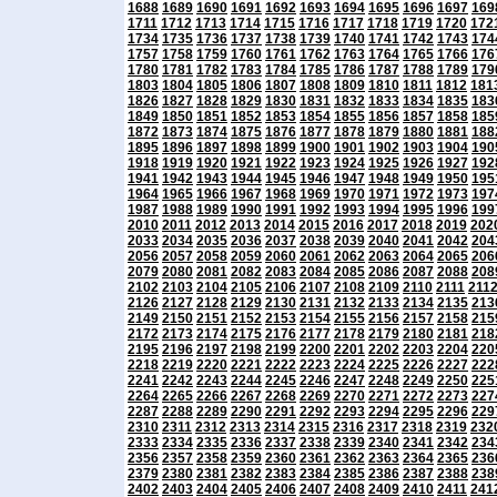
1688
1689
1690
1691
1692
1693
1694
1695
1696
1697
169
1711
1712
1713
1714
1715
1716
1717
1718
1719
1720
172
1734
1735
1736
1737
1738
1739
1740
1741
1742
1743
174
1757
1758
1759
1760
1761
1762
1763
1764
1765
1766
176
1780
1781
1782
1783
1784
1785
1786
1787
1788
1789
179
1803
1804
1805
1806
1807
1808
1809
1810
1811
1812
181
1826
1827
1828
1829
1830
1831
1832
1833
1834
1835
183
1849
1850
1851
1852
1853
1854
1855
1856
1857
1858
185
1872
1873
1874
1875
1876
1877
1878
1879
1880
1881
188
1895
1896
1897
1898
1899
1900
1901
1902
1903
1904
190
1918
1919
1920
1921
1922
1923
1924
1925
1926
1927
192
1941
1942
1943
1944
1945
1946
1947
1948
1949
1950
195
1964
1965
1966
1967
1968
1969
1970
1971
1972
1973
197
1987
1988
1989
1990
1991
1992
1993
1994
1995
1996
199
2010
2011
2012
2013
2014
2015
2016
2017
2018
2019
202
2033
2034
2035
2036
2037
2038
2039
2040
2041
2042
204
2056
2057
2058
2059
2060
2061
2062
2063
2064
2065
206
2079
2080
2081
2082
2083
2084
2085
2086
2087
2088
208
2102
2103
2104
2105
2106
2107
2108
2109
2110
2111
211
2126
2127
2128
2129
2130
2131
2132
2133
2134
2135
213
2149
2150
2151
2152
2153
2154
2155
2156
2157
2158
215
2172
2173
2174
2175
2176
2177
2178
2179
2180
2181
218
2195
2196
2197
2198
2199
2200
2201
2202
2203
2204
220
2218
2219
2220
2221
2222
2223
2224
2225
2226
2227
222
2241
2242
2243
2244
2245
2246
2247
2248
2249
2250
225
2264
2265
2266
2267
2268
2269
2270
2271
2272
2273
227
2287
2288
2289
2290
2291
2292
2293
2294
2295
2296
229
2310
2311
2312
2313
2314
2315
2316
2317
2318
2319
232
2333
2334
2335
2336
2337
2338
2339
2340
2341
2342
234
2356
2357
2358
2359
2360
2361
2362
2363
2364
2365
236
2379
2380
2381
2382
2383
2384
2385
2386
2387
2388
238
2402
2403
2404
2405
2406
2407
2408
2409
2410
2411
241