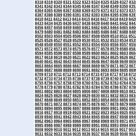
8318
8319
8320
8321
8322
8323
8324
8325
8326
8327
832
8341
8342
8343
8344
8345
8346
8347
8348
8349
8350
835
8364
8365
8366
8367
8368
8369
8370
8371
8372
8373
837
8387
8388
8389
8390
8391
8392
8393
8394
8395
8396
839
8410
8411
8412
8413
8414
8415
8416
8417
8418
8419
842
8433
8434
8435
8436
8437
8438
8439
8440
8441
8442
844
8456
8457
8458
8459
8460
8461
8462
8463
8464
8465
846
8479
8480
8481
8482
8483
8484
8485
8486
8487
8488
848
8502
8503
8504
8505
8506
8507
8508
8509
8510
8511
851
8525
8526
8527
8528
8529
8530
8531
8532
8533
8534
853
8548
8549
8550
8551
8552
8553
8554
8555
8556
8557
855
8571
8572
8573
8574
8575
8576
8577
8578
8579
8580
858
8594
8595
8596
8597
8598
8599
8600
8601
8602
8603
860
8617
8618
8619
8620
8621
8622
8623
8624
8625
8626
862
8640
8641
8642
8643
8644
8645
8646
8647
8648
8649
865
8663
8664
8665
8666
8667
8668
8669
8670
8671
8672
867
8686
8687
8688
8689
8690
8691
8692
8693
8694
8695
869
8709
8710
8711
8712
8713
8714
8715
8716
8717
8718
871
8732
8733
8734
8735
8736
8737
8738
8739
8740
8741
874
8755
8756
8757
8758
8759
8760
8761
8762
8763
8764
876
8778
8779
8780
8781
8782
8783
8784
8785
8786
8787
878
8801
8802
8803
8804
8805
8806
8807
8808
8809
8810
881
8824
8825
8826
8827
8828
8829
8830
8831
8832
8833
883
8847
8848
8849
8850
8851
8852
8853
8854
8855
8856
885
8870
8871
8872
8873
8874
8875
8876
8877
8878
8879
888
8893
8894
8895
8896
8897
8898
8899
8900
8901
8902
890
8916
8917
8918
8919
8920
8921
8922
8923
8924
8925
892
8939
8940
8941
8942
8943
8944
8945
8946
8947
8948
894
8962
8963
8964
8965
8966
8967
8968
8969
8970
8971
897
8985
8986
8987
8988
8989
8990
8991
8992
8993
8994
899
9008
9009
9010
9011
9012
9013
9014
9015
9016
9017
901
9031
9032
9033
9034
9035
9036
9037
9038
9039
9040
904