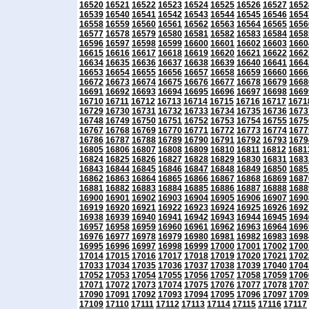
16520
16521
16522
16523
16524
16525
16526
16527
1652
16539
16540
16541
16542
16543
16544
16545
16546
1654
16558
16559
16560
16561
16562
16563
16564
16565
1656
16577
16578
16579
16580
16581
16582
16583
16584
1658
16596
16597
16598
16599
16600
16601
16602
16603
1660
16615
16616
16617
16618
16619
16620
16621
16622
1662
16634
16635
16636
16637
16638
16639
16640
16641
1664
16653
16654
16655
16656
16657
16658
16659
16660
1666
16672
16673
16674
16675
16676
16677
16678
16679
1668
16691
16692
16693
16694
16695
16696
16697
16698
1669
16710
16711
16712
16713
16714
16715
16716
16717
1671
16729
16730
16731
16732
16733
16734
16735
16736
1673
16748
16749
16750
16751
16752
16753
16754
16755
1675
16767
16768
16769
16770
16771
16772
16773
16774
1677
16786
16787
16788
16789
16790
16791
16792
16793
1679
16805
16806
16807
16808
16809
16810
16811
16812
1681
16824
16825
16826
16827
16828
16829
16830
16831
1683
16843
16844
16845
16846
16847
16848
16849
16850
1685
16862
16863
16864
16865
16866
16867
16868
16869
1687
16881
16882
16883
16884
16885
16886
16887
16888
1688
16900
16901
16902
16903
16904
16905
16906
16907
1690
16919
16920
16921
16922
16923
16924
16925
16926
1692
16938
16939
16940
16941
16942
16943
16944
16945
1694
16957
16958
16959
16960
16961
16962
16963
16964
1696
16976
16977
16978
16979
16980
16981
16982
16983
1698
16995
16996
16997
16998
16999
17000
17001
17002
1700
17014
17015
17016
17017
17018
17019
17020
17021
1702
17033
17034
17035
17036
17037
17038
17039
17040
1704
17052
17053
17054
17055
17056
17057
17058
17059
1706
17071
17072
17073
17074
17075
17076
17077
17078
1707
17090
17091
17092
17093
17094
17095
17096
17097
1709
17109
17110
17111
17112
17113
17114
17115
17116
17117