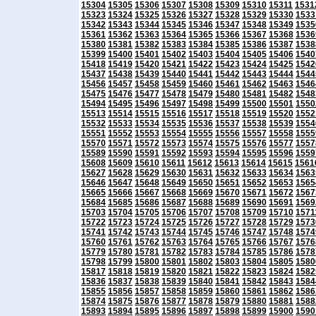
15304
15305
15306
15307
15308
15309
15310
15311
1531
15323
15324
15325
15326
15327
15328
15329
15330
1533
15342
15343
15344
15345
15346
15347
15348
15349
1535
15361
15362
15363
15364
15365
15366
15367
15368
1536
15380
15381
15382
15383
15384
15385
15386
15387
1538
15399
15400
15401
15402
15403
15404
15405
15406
1540
15418
15419
15420
15421
15422
15423
15424
15425
1542
15437
15438
15439
15440
15441
15442
15443
15444
1544
15456
15457
15458
15459
15460
15461
15462
15463
1546
15475
15476
15477
15478
15479
15480
15481
15482
1548
15494
15495
15496
15497
15498
15499
15500
15501
1550
15513
15514
15515
15516
15517
15518
15519
15520
1552
15532
15533
15534
15535
15536
15537
15538
15539
1554
15551
15552
15553
15554
15555
15556
15557
15558
1555
15570
15571
15572
15573
15574
15575
15576
15577
1557
15589
15590
15591
15592
15593
15594
15595
15596
1559
15608
15609
15610
15611
15612
15613
15614
15615
1561
15627
15628
15629
15630
15631
15632
15633
15634
1563
15646
15647
15648
15649
15650
15651
15652
15653
1565
15665
15666
15667
15668
15669
15670
15671
15672
1567
15684
15685
15686
15687
15688
15689
15690
15691
1569
15703
15704
15705
15706
15707
15708
15709
15710
1571
15722
15723
15724
15725
15726
15727
15728
15729
1573
15741
15742
15743
15744
15745
15746
15747
15748
1574
15760
15761
15762
15763
15764
15765
15766
15767
1576
15779
15780
15781
15782
15783
15784
15785
15786
1578
15798
15799
15800
15801
15802
15803
15804
15805
1580
15817
15818
15819
15820
15821
15822
15823
15824
1582
15836
15837
15838
15839
15840
15841
15842
15843
1584
15855
15856
15857
15858
15859
15860
15861
15862
1586
15874
15875
15876
15877
15878
15879
15880
15881
1588
15893
15894
15895
15896
15897
15898
15899
15900
1590