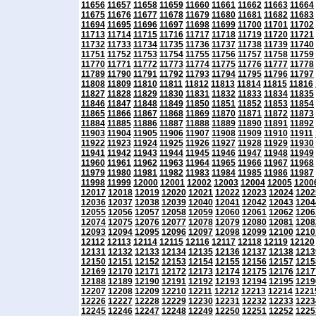
11656
11657
11658
11659
11660
11661
11662
11663
11664
11675
11676
11677
11678
11679
11680
11681
11682
11683
11694
11695
11696
11697
11698
11699
11700
11701
11702
11713
11714
11715
11716
11717
11718
11719
11720
11721
11732
11733
11734
11735
11736
11737
11738
11739
11740
11751
11752
11753
11754
11755
11756
11757
11758
11759
11770
11771
11772
11773
11774
11775
11776
11777
11778
11789
11790
11791
11792
11793
11794
11795
11796
11797
11808
11809
11810
11811
11812
11813
11814
11815
11816
11827
11828
11829
11830
11831
11832
11833
11834
11835
11846
11847
11848
11849
11850
11851
11852
11853
11854
11865
11866
11867
11868
11869
11870
11871
11872
11873
11884
11885
11886
11887
11888
11889
11890
11891
11892
11903
11904
11905
11906
11907
11908
11909
11910
11911
11922
11923
11924
11925
11926
11927
11928
11929
11930
11941
11942
11943
11944
11945
11946
11947
11948
11949
11960
11961
11962
11963
11964
11965
11966
11967
11968
11979
11980
11981
11982
11983
11984
11985
11986
11987
11998
11999
12000
12001
12002
12003
12004
12005
1200
12017
12018
12019
12020
12021
12022
12023
12024
1202
12036
12037
12038
12039
12040
12041
12042
12043
1204
12055
12056
12057
12058
12059
12060
12061
12062
1206
12074
12075
12076
12077
12078
12079
12080
12081
1208
12093
12094
12095
12096
12097
12098
12099
12100
1210
12112
12113
12114
12115
12116
12117
12118
12119
12120
12131
12132
12133
12134
12135
12136
12137
12138
1213
12150
12151
12152
12153
12154
12155
12156
12157
1215
12169
12170
12171
12172
12173
12174
12175
12176
1217
12188
12189
12190
12191
12192
12193
12194
12195
1219
12207
12208
12209
12210
12211
12212
12213
12214
1221
12226
12227
12228
12229
12230
12231
12232
12233
1223
12245
12246
12247
12248
12249
12250
12251
12252
1225