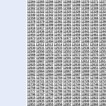
12264
12265
12266
12267
12268
12269
12270
12271
1227
12283
12284
12285
12286
12287
12288
12289
12290
1229
12302
12303
12304
12305
12306
12307
12308
12309
1231
12321
12322
12323
12324
12325
12326
12327
12328
1232
12340
12341
12342
12343
12344
12345
12346
12347
1234
12359
12360
12361
12362
12363
12364
12365
12366
1236
12378
12379
12380
12381
12382
12383
12384
12385
1238
12397
12398
12399
12400
12401
12402
12403
12404
1240
12416
12417
12418
12419
12420
12421
12422
12423
1242
12435
12436
12437
12438
12439
12440
12441
12442
1244
12454
12455
12456
12457
12458
12459
12460
12461
1246
12473
12474
12475
12476
12477
12478
12479
12480
1248
12492
12493
12494
12495
12496
12497
12498
12499
1250
12511
12512
12513
12514
12515
12516
12517
12518
1251
12530
12531
12532
12533
12534
12535
12536
12537
1253
12549
12550
12551
12552
12553
12554
12555
12556
1255
12568
12569
12570
12571
12572
12573
12574
12575
1257
12587
12588
12589
12590
12591
12592
12593
12594
1259
12606
12607
12608
12609
12610
12611
12612
12613
1261
12625
12626
12627
12628
12629
12630
12631
12632
1263
12644
12645
12646
12647
12648
12649
12650
12651
1265
12663
12664
12665
12666
12667
12668
12669
12670
1267
12682
12683
12684
12685
12686
12687
12688
12689
1269
12701
12702
12703
12704
12705
12706
12707
12708
1270
12720
12721
12722
12723
12724
12725
12726
12727
1272
12739
12740
12741
12742
12743
12744
12745
12746
1274
12758
12759
12760
12761
12762
12763
12764
12765
1276
12777
12778
12779
12780
12781
12782
12783
12784
1278
12796
12797
12798
12799
12800
12801
12802
12803
1280
12815
12816
12817
12818
12819
12820
12821
12822
1282
12834
12835
12836
12837
12838
12839
12840
12841
1284
12853
12854
12855
12856
12857
12858
12859
12860
1286