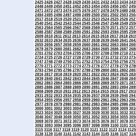
2425
2426
2427
2428
2429
2430
2431
2432
2433
2434
243
2448
2449
2450
2451
2452
2453
2454
2455
2456
2457
245
2471
2472
2473
2474
2475
2476
2477
2478
2479
2480
248
2494
2495
2496
2497
2498
2499
2500
2501
2502
2503
250
2517
2518
2519
2520
2521
2522
2523
2524
2525
2526
252
2540
2541
2542
2543
2544
2545
2546
2547
2548
2549
255
2563
2564
2565
2566
2567
2568
2569
2570
2571
2572
257
2586
2587
2588
2589
2590
2591
2592
2593
2594
2595
259
2609
2610
2611
2612
2613
2614
2615
2616
2617
2618
261
2632
2633
2634
2635
2636
2637
2638
2639
2640
2641
264
2655
2656
2657
2658
2659
2660
2661
2662
2663
2664
266
2678
2679
2680
2681
2682
2683
2684
2685
2686
2687
268
2701
2702
2703
2704
2705
2706
2707
2708
2709
2710
271
2724
2725
2726
2727
2728
2729
2730
2731
2732
2733
273
2747
2748
2749
2750
2751
2752
2753
2754
2755
2756
275
2770
2771
2772
2773
2774
2775
2776
2777
2778
2779
278
2793
2794
2795
2796
2797
2798
2799
2800
2801
2802
280
2816
2817
2818
2819
2820
2821
2822
2823
2824
2825
282
2839
2840
2841
2842
2843
2844
2845
2846
2847
2848
284
2862
2863
2864
2865
2866
2867
2868
2869
2870
2871
287
2885
2886
2887
2888
2889
2890
2891
2892
2893
2894
289
2908
2909
2910
2911
2912
2913
2914
2915
2916
2917
291
2931
2932
2933
2934
2935
2936
2937
2938
2939
2940
294
2954
2955
2956
2957
2958
2959
2960
2961
2962
2963
296
2977
2978
2979
2980
2981
2982
2983
2984
2985
2986
298
3000
3001
3002
3003
3004
3005
3006
3007
3008
3009
301
3023
3024
3025
3026
3027
3028
3029
3030
3031
3032
303
3046
3047
3048
3049
3050
3051
3052
3053
3054
3055
305
3069
3070
3071
3072
3073
3074
3075
3076
3077
3078
307
3092
3093
3094
3095
3096
3097
3098
3099
3100
3101
310
3115
3116
3117
3118
3119
3120
3121
3122
3123
3124
3125
3138
3139
3140
3141
3142
3143
3144
3145
3146
3147
314