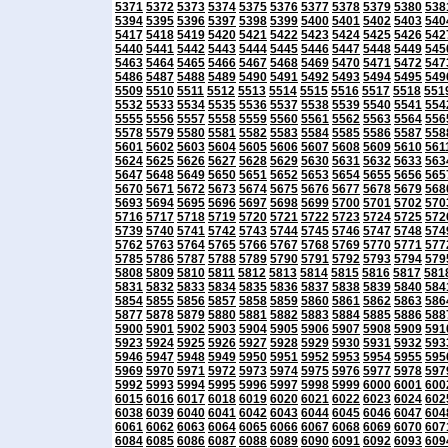
5371
5372
5373
5374
5375
5376
5377
5378
5379
5380
538
5394
5395
5396
5397
5398
5399
5400
5401
5402
5403
540
5417
5418
5419
5420
5421
5422
5423
5424
5425
5426
542
5440
5441
5442
5443
5444
5445
5446
5447
5448
5449
545
5463
5464
5465
5466
5467
5468
5469
5470
5471
5472
547
5486
5487
5488
5489
5490
5491
5492
5493
5494
5495
549
5509
5510
5511
5512
5513
5514
5515
5516
5517
5518
551
5532
5533
5534
5535
5536
5537
5538
5539
5540
5541
554
5555
5556
5557
5558
5559
5560
5561
5562
5563
5564
556
5578
5579
5580
5581
5582
5583
5584
5585
5586
5587
558
5601
5602
5603
5604
5605
5606
5607
5608
5609
5610
561
5624
5625
5626
5627
5628
5629
5630
5631
5632
5633
563
5647
5648
5649
5650
5651
5652
5653
5654
5655
5656
565
5670
5671
5672
5673
5674
5675
5676
5677
5678
5679
568
5693
5694
5695
5696
5697
5698
5699
5700
5701
5702
570
5716
5717
5718
5719
5720
5721
5722
5723
5724
5725
572
5739
5740
5741
5742
5743
5744
5745
5746
5747
5748
574
5762
5763
5764
5765
5766
5767
5768
5769
5770
5771
577
5785
5786
5787
5788
5789
5790
5791
5792
5793
5794
579
5808
5809
5810
5811
5812
5813
5814
5815
5816
5817
581
5831
5832
5833
5834
5835
5836
5837
5838
5839
5840
584
5854
5855
5856
5857
5858
5859
5860
5861
5862
5863
586
5877
5878
5879
5880
5881
5882
5883
5884
5885
5886
588
5900
5901
5902
5903
5904
5905
5906
5907
5908
5909
591
5923
5924
5925
5926
5927
5928
5929
5930
5931
5932
593
5946
5947
5948
5949
5950
5951
5952
5953
5954
5955
595
5969
5970
5971
5972
5973
5974
5975
5976
5977
5978
597
5992
5993
5994
5995
5996
5997
5998
5999
6000
6001
600
6015
6016
6017
6018
6019
6020
6021
6022
6023
6024
602
6038
6039
6040
6041
6042
6043
6044
6045
6046
6047
604
6061
6062
6063
6064
6065
6066
6067
6068
6069
6070
607
6084
6085
6086
6087
6088
6089
6090
6091
6092
6093
609