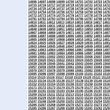
14696
14697
14698
14699
14700
14701
14702
14703
1470
14715
14716
14717
14718
14719
14720
14721
14722
1472
14734
14735
14736
14737
14738
14739
14740
14741
1474
14753
14754
14755
14756
14757
14758
14759
14760
1476
14772
14773
14774
14775
14776
14777
14778
14779
1478
14791
14792
14793
14794
14795
14796
14797
14798
1479
14810
14811
14812
14813
14814
14815
14816
14817
1481
14829
14830
14831
14832
14833
14834
14835
14836
1483
14848
14849
14850
14851
14852
14853
14854
14855
1485
14867
14868
14869
14870
14871
14872
14873
14874
1487
14886
14887
14888
14889
14890
14891
14892
14893
1489
14905
14906
14907
14908
14909
14910
14911
14912
1491
14924
14925
14926
14927
14928
14929
14930
14931
1493
14943
14944
14945
14946
14947
14948
14949
14950
1495
14962
14963
14964
14965
14966
14967
14968
14969
1497
14981
14982
14983
14984
14985
14986
14987
14988
1498
15000
15001
15002
15003
15004
15005
15006
15007
1500
15019
15020
15021
15022
15023
15024
15025
15026
1502
15038
15039
15040
15041
15042
15043
15044
15045
1504
15057
15058
15059
15060
15061
15062
15063
15064
1506
15076
15077
15078
15079
15080
15081
15082
15083
1508
15095
15096
15097
15098
15099
15100
15101
15102
1510
15114
15115
15116
15117
15118
15119
15120
15121
15122
15133
15134
15135
15136
15137
15138
15139
15140
1514
15152
15153
15154
15155
15156
15157
15158
15159
1516
15171
15172
15173
15174
15175
15176
15177
15178
1517
15190
15191
15192
15193
15194
15195
15196
15197
1519
15209
15210
15211
15212
15213
15214
15215
15216
1521
15228
15229
15230
15231
15232
15233
15234
15235
1523
15247
15248
15249
15250
15251
15252
15253
15254
1525
15266
15267
15268
15269
15270
15271
15272
15273
1527
15285
15286
15287
15288
15289
15290
15291
15292
1529