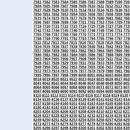
7581
7582
7583
7584
7585
7586
7587
7588
7589
7590
759
7604
7605
7606
7607
7608
7609
7610
7611
7612
7613
761
7627
7628
7629
7630
7631
7632
7633
7634
7635
7636
763
7650
7651
7652
7653
7654
7655
7656
7657
7658
7659
766
7673
7674
7675
7676
7677
7678
7679
7680
7681
7682
768
7696
7697
7698
7699
7700
7701
7702
7703
7704
7705
770
7719
7720
7721
7722
7723
7724
7725
7726
7727
7728
772
7742
7743
7744
7745
7746
7747
7748
7749
7750
7751
775
7765
7766
7767
7768
7769
7770
7771
7772
7773
7774
777
7788
7789
7790
7791
7792
7793
7794
7795
7796
7797
779
7811
7812
7813
7814
7815
7816
7817
7818
7819
7820
782
7834
7835
7836
7837
7838
7839
7840
7841
7842
7843
784
7857
7858
7859
7860
7861
7862
7863
7864
7865
7866
786
7880
7881
7882
7883
7884
7885
7886
7887
7888
7889
789
7903
7904
7905
7906
7907
7908
7909
7910
7911
7912
791
7926
7927
7928
7929
7930
7931
7932
7933
7934
7935
793
7949
7950
7951
7952
7953
7954
7955
7956
7957
7958
795
7972
7973
7974
7975
7976
7977
7978
7979
7980
7981
798
7995
7996
7997
7998
7999
8000
8001
8002
8003
8004
800
8018
8019
8020
8021
8022
8023
8024
8025
8026
8027
802
8041
8042
8043
8044
8045
8046
8047
8048
8049
8050
805
8064
8065
8066
8067
8068
8069
8070
8071
8072
8073
807
8087
8088
8089
8090
8091
8092
8093
8094
8095
8096
809
8110
8111
8112
8113
8114
8115
8116
8117
8118
8119
8120
8134
8135
8136
8137
8138
8139
8140
8141
8142
8143
814
8157
8158
8159
8160
8161
8162
8163
8164
8165
8166
816
8180
8181
8182
8183
8184
8185
8186
8187
8188
8189
819
8203
8204
8205
8206
8207
8208
8209
8210
8211
8212
821
8226
8227
8228
8229
8230
8231
8232
8233
8234
8235
823
8249
8250
8251
8252
8253
8254
8255
8256
8257
8258
825
8272
8273
8274
8275
8276
8277
8278
8279
8280
8281
828
8295
8296
8297
8298
8299
8300
8301
8302
8303
8304
830