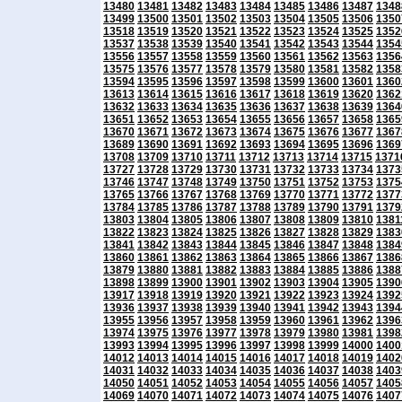
13480
13481
13482
13483
13484
13485
13486
13487
1348
13499
13500
13501
13502
13503
13504
13505
13506
1350
13518
13519
13520
13521
13522
13523
13524
13525
1352
13537
13538
13539
13540
13541
13542
13543
13544
1354
13556
13557
13558
13559
13560
13561
13562
13563
1356
13575
13576
13577
13578
13579
13580
13581
13582
1358
13594
13595
13596
13597
13598
13599
13600
13601
1360
13613
13614
13615
13616
13617
13618
13619
13620
1362
13632
13633
13634
13635
13636
13637
13638
13639
1364
13651
13652
13653
13654
13655
13656
13657
13658
1365
13670
13671
13672
13673
13674
13675
13676
13677
1367
13689
13690
13691
13692
13693
13694
13695
13696
1369
13708
13709
13710
13711
13712
13713
13714
13715
1371
13727
13728
13729
13730
13731
13732
13733
13734
1373
13746
13747
13748
13749
13750
13751
13752
13753
1375
13765
13766
13767
13768
13769
13770
13771
13772
1377
13784
13785
13786
13787
13788
13789
13790
13791
1379
13803
13804
13805
13806
13807
13808
13809
13810
1381
13822
13823
13824
13825
13826
13827
13828
13829
1383
13841
13842
13843
13844
13845
13846
13847
13848
1384
13860
13861
13862
13863
13864
13865
13866
13867
1386
13879
13880
13881
13882
13883
13884
13885
13886
1388
13898
13899
13900
13901
13902
13903
13904
13905
1390
13917
13918
13919
13920
13921
13922
13923
13924
1392
13936
13937
13938
13939
13940
13941
13942
13943
1394
13955
13956
13957
13958
13959
13960
13961
13962
1396
13974
13975
13976
13977
13978
13979
13980
13981
1398
13993
13994
13995
13996
13997
13998
13999
14000
1400
14012
14013
14014
14015
14016
14017
14018
14019
1402
14031
14032
14033
14034
14035
14036
14037
14038
1403
14050
14051
14052
14053
14054
14055
14056
14057
1405
14069
14070
14071
14072
14073
14074
14075
14076
1407