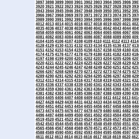
3897
3898
3899
3900
3901
3902
3903
3904
3905
3906
390
3920
3921
3922
3923
3924
3925
3926
3927
3928
3929
393
3943
3944
3945
3946
3947
3948
3949
3950
3951
3952
395
3966
3967
3968
3969
3970
3971
3972
3973
3974
3975
397
3989
3990
3991
3992
3993
3994
3995
3996
3997
3998
399
4012
4013
4014
4015
4016
4017
4018
4019
4020
4021
402
4035
4036
4037
4038
4039
4040
4041
4042
4043
4044
404
4058
4059
4060
4061
4062
4063
4064
4065
4066
4067
406
4081
4082
4083
4084
4085
4086
4087
4088
4089
4090
409
4104
4105
4106
4107
4108
4109
4110
4111
4112
4113
4114
4128
4129
4130
4131
4132
4133
4134
4135
4136
4137
413
4151
4152
4153
4154
4155
4156
4157
4158
4159
4160
416
4174
4175
4176
4177
4178
4179
4180
4181
4182
4183
418
4197
4198
4199
4200
4201
4202
4203
4204
4205
4206
420
4220
4221
4222
4223
4224
4225
4226
4227
4228
4229
423
4243
4244
4245
4246
4247
4248
4249
4250
4251
4252
425
4266
4267
4268
4269
4270
4271
4272
4273
4274
4275
427
4289
4290
4291
4292
4293
4294
4295
4296
4297
4298
429
4312
4313
4314
4315
4316
4317
4318
4319
4320
4321
432
4335
4336
4337
4338
4339
4340
4341
4342
4343
4344
434
4358
4359
4360
4361
4362
4363
4364
4365
4366
4367
436
4381
4382
4383
4384
4385
4386
4387
4388
4389
4390
439
4404
4405
4406
4407
4408
4409
4410
4411
4412
4413
441
4427
4428
4429
4430
4431
4432
4433
4434
4435
4436
443
4450
4451
4452
4453
4454
4455
4456
4457
4458
4459
446
4473
4474
4475
4476
4477
4478
4479
4480
4481
4482
448
4496
4497
4498
4499
4500
4501
4502
4503
4504
4505
450
4519
4520
4521
4522
4523
4524
4525
4526
4527
4528
452
4542
4543
4544
4545
4546
4547
4548
4549
4550
4551
455
4565
4566
4567
4568
4569
4570
4571
4572
4573
4574
457
4588
4589
4590
4591
4592
4593
4594
4595
4596
4597
459
4611
4612
4613
4614
4615
4616
4617
4618
4619
4620
462