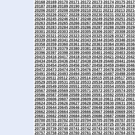
20168
20169
20170
20171
20172
20173
20174
20175
2017
20187
20188
20189
20190
20191
20192
20193
20194
2019
20206
20207
20208
20209
20210
20211
20212
20213
2021
20225
20226
20227
20228
20229
20230
20231
20232
2023
20244
20245
20246
20247
20248
20249
20250
20251
2025
20263
20264
20265
20266
20267
20268
20269
20270
2027
20282
20283
20284
20285
20286
20287
20288
20289
2029
20301
20302
20303
20304
20305
20306
20307
20308
2030
20320
20321
20322
20323
20324
20325
20326
20327
2032
20339
20340
20341
20342
20343
20344
20345
20346
2034
20358
20359
20360
20361
20362
20363
20364
20365
2036
20377
20378
20379
20380
20381
20382
20383
20384
2038
20396
20397
20398
20399
20400
20401
20402
20403
2040
20415
20416
20417
20418
20419
20420
20421
20422
2042
20434
20435
20436
20437
20438
20439
20440
20441
2044
20453
20454
20455
20456
20457
20458
20459
20460
2046
20472
20473
20474
20475
20476
20477
20478
20479
2048
20491
20492
20493
20494
20495
20496
20497
20498
2049
20510
20511
20512
20513
20514
20515
20516
20517
2051
20529
20530
20531
20532
20533
20534
20535
20536
2053
20548
20549
20550
20551
20552
20553
20554
20555
2055
20567
20568
20569
20570
20571
20572
20573
20574
2057
20586
20587
20588
20589
20590
20591
20592
20593
2059
20605
20606
20607
20608
20609
20610
20611
20612
2061
20624
20625
20626
20627
20628
20629
20630
20631
2063
20643
20644
20645
20646
20647
20648
20649
20650
2065
20662
20663
20664
20665
20666
20667
20668
20669
2067
20681
20682
20683
20684
20685
20686
20687
20688
2068
20700
20701
20702
20703
20704
20705
20706
20707
2070
20719
20720
20721
20722
20723
20724
20725
20726
2072
20738
20739
20740
20741
20742
20743
20744
20745
2074
20757
20758
20759
20760
20761
20762
20763
20764
2076