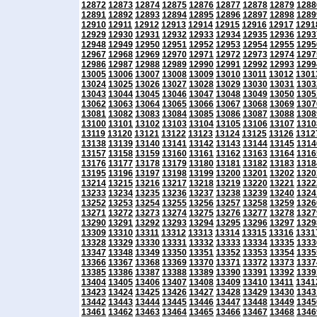
12872
12873
12874
12875
12876
12877
12878
12879
1288
12891
12892
12893
12894
12895
12896
12897
12898
1289
12910
12911
12912
12913
12914
12915
12916
12917
1291
12929
12930
12931
12932
12933
12934
12935
12936
1293
12948
12949
12950
12951
12952
12953
12954
12955
1295
12967
12968
12969
12970
12971
12972
12973
12974
1297
12986
12987
12988
12989
12990
12991
12992
12993
1299
13005
13006
13007
13008
13009
13010
13011
13012
1301
13024
13025
13026
13027
13028
13029
13030
13031
1303
13043
13044
13045
13046
13047
13048
13049
13050
1305
13062
13063
13064
13065
13066
13067
13068
13069
1307
13081
13082
13083
13084
13085
13086
13087
13088
1308
13100
13101
13102
13103
13104
13105
13106
13107
1310
13119
13120
13121
13122
13123
13124
13125
13126
1312
13138
13139
13140
13141
13142
13143
13144
13145
1314
13157
13158
13159
13160
13161
13162
13163
13164
1316
13176
13177
13178
13179
13180
13181
13182
13183
1318
13195
13196
13197
13198
13199
13200
13201
13202
1320
13214
13215
13216
13217
13218
13219
13220
13221
1322
13233
13234
13235
13236
13237
13238
13239
13240
1324
13252
13253
13254
13255
13256
13257
13258
13259
1326
13271
13272
13273
13274
13275
13276
13277
13278
1327
13290
13291
13292
13293
13294
13295
13296
13297
1329
13309
13310
13311
13312
13313
13314
13315
13316
1331
13328
13329
13330
13331
13332
13333
13334
13335
1333
13347
13348
13349
13350
13351
13352
13353
13354
1335
13366
13367
13368
13369
13370
13371
13372
13373
1337
13385
13386
13387
13388
13389
13390
13391
13392
1339
13404
13405
13406
13407
13408
13409
13410
13411
1341
13423
13424
13425
13426
13427
13428
13429
13430
1343
13442
13443
13444
13445
13446
13447
13448
13449
1345
13461
13462
13463
13464
13465
13466
13467
13468
1346