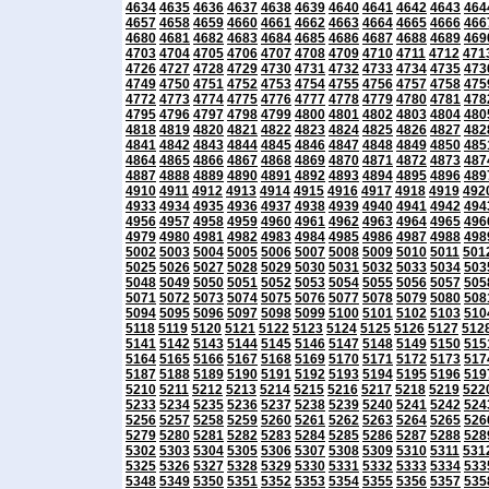
4634
4635
4636
4637
4638
4639
4640
4641
4642
4643
464
4657
4658
4659
4660
4661
4662
4663
4664
4665
4666
466
4680
4681
4682
4683
4684
4685
4686
4687
4688
4689
469
4703
4704
4705
4706
4707
4708
4709
4710
4711
4712
471
4726
4727
4728
4729
4730
4731
4732
4733
4734
4735
473
4749
4750
4751
4752
4753
4754
4755
4756
4757
4758
475
4772
4773
4774
4775
4776
4777
4778
4779
4780
4781
478
4795
4796
4797
4798
4799
4800
4801
4802
4803
4804
480
4818
4819
4820
4821
4822
4823
4824
4825
4826
4827
482
4841
4842
4843
4844
4845
4846
4847
4848
4849
4850
485
4864
4865
4866
4867
4868
4869
4870
4871
4872
4873
487
4887
4888
4889
4890
4891
4892
4893
4894
4895
4896
489
4910
4911
4912
4913
4914
4915
4916
4917
4918
4919
492
4933
4934
4935
4936
4937
4938
4939
4940
4941
4942
494
4956
4957
4958
4959
4960
4961
4962
4963
4964
4965
496
4979
4980
4981
4982
4983
4984
4985
4986
4987
4988
498
5002
5003
5004
5005
5006
5007
5008
5009
5010
5011
501
5025
5026
5027
5028
5029
5030
5031
5032
5033
5034
503
5048
5049
5050
5051
5052
5053
5054
5055
5056
5057
505
5071
5072
5073
5074
5075
5076
5077
5078
5079
5080
508
5094
5095
5096
5097
5098
5099
5100
5101
5102
5103
510
5118
5119
5120
5121
5122
5123
5124
5125
5126
5127
512
5141
5142
5143
5144
5145
5146
5147
5148
5149
5150
515
5164
5165
5166
5167
5168
5169
5170
5171
5172
5173
517
5187
5188
5189
5190
5191
5192
5193
5194
5195
5196
519
5210
5211
5212
5213
5214
5215
5216
5217
5218
5219
522
5233
5234
5235
5236
5237
5238
5239
5240
5241
5242
524
5256
5257
5258
5259
5260
5261
5262
5263
5264
5265
526
5279
5280
5281
5282
5283
5284
5285
5286
5287
5288
528
5302
5303
5304
5305
5306
5307
5308
5309
5310
5311
531
5325
5326
5327
5328
5329
5330
5331
5332
5333
5334
533
5348
5349
5350
5351
5352
5353
5354
5355
5356
5357
535