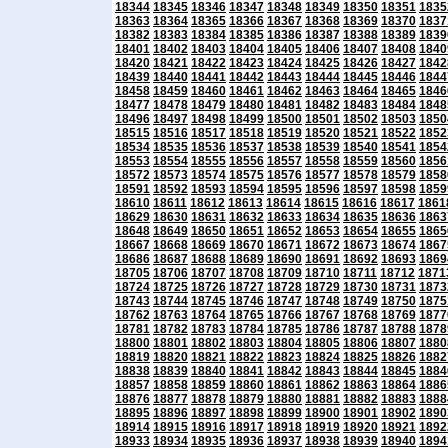
18344
18345
18346
18347
18348
18349
18350
18351
1835
18363
18364
18365
18366
18367
18368
18369
18370
1837
18382
18383
18384
18385
18386
18387
18388
18389
1839
18401
18402
18403
18404
18405
18406
18407
18408
1840
18420
18421
18422
18423
18424
18425
18426
18427
1842
18439
18440
18441
18442
18443
18444
18445
18446
1844
18458
18459
18460
18461
18462
18463
18464
18465
1846
18477
18478
18479
18480
18481
18482
18483
18484
1848
18496
18497
18498
18499
18500
18501
18502
18503
1850
18515
18516
18517
18518
18519
18520
18521
18522
1852
18534
18535
18536
18537
18538
18539
18540
18541
1854
18553
18554
18555
18556
18557
18558
18559
18560
1856
18572
18573
18574
18575
18576
18577
18578
18579
1858
18591
18592
18593
18594
18595
18596
18597
18598
1859
18610
18611
18612
18613
18614
18615
18616
18617
1861
18629
18630
18631
18632
18633
18634
18635
18636
1863
18648
18649
18650
18651
18652
18653
18654
18655
1865
18667
18668
18669
18670
18671
18672
18673
18674
1867
18686
18687
18688
18689
18690
18691
18692
18693
1869
18705
18706
18707
18708
18709
18710
18711
18712
1871
18724
18725
18726
18727
18728
18729
18730
18731
1873
18743
18744
18745
18746
18747
18748
18749
18750
1875
18762
18763
18764
18765
18766
18767
18768
18769
1877
18781
18782
18783
18784
18785
18786
18787
18788
1878
18800
18801
18802
18803
18804
18805
18806
18807
1880
18819
18820
18821
18822
18823
18824
18825
18826
1882
18838
18839
18840
18841
18842
18843
18844
18845
1884
18857
18858
18859
18860
18861
18862
18863
18864
1886
18876
18877
18878
18879
18880
18881
18882
18883
1888
18895
18896
18897
18898
18899
18900
18901
18902
1890
18914
18915
18916
18917
18918
18919
18920
18921
1892
18933
18934
18935
18936
18937
18938
18939
18940
1894