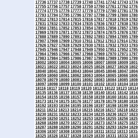
17736
17737
17738
17739
17740
17741
17742
17743
1774
17755
17756
17757
17758
17759
17760
17761
17762
1776
17774
17775
17776
17777
17778
17779
17780
17781
1778
17793
17794
17795
17796
17797
17798
17799
17800
1780
17812
17813
17814
17815
17816
17817
17818
17819
1782
17831
17832
17833
17834
17835
17836
17837
17838
1783
17850
17851
17852
17853
17854
17855
17856
17857
1785
17869
17870
17871
17872
17873
17874
17875
17876
1787
17888
17889
17890
17891
17892
17893
17894
17895
1789
17907
17908
17909
17910
17911
17912
17913
17914
1791
17926
17927
17928
17929
17930
17931
17932
17933
1793
17945
17946
17947
17948
17949
17950
17951
17952
1795
17964
17965
17966
17967
17968
17969
17970
17971
1797
17983
17984
17985
17986
17987
17988
17989
17990
1799
18002
18003
18004
18005
18006
18007
18008
18009
1801
18021
18022
18023
18024
18025
18026
18027
18028
1802
18040
18041
18042
18043
18044
18045
18046
18047
1804
18059
18060
18061
18062
18063
18064
18065
18066
1806
18078
18079
18080
18081
18082
18083
18084
18085
1808
18097
18098
18099
18100
18101
18102
18103
18104
1810
18116
18117
18118
18119
18120
18121
18122
18123
1812
18135
18136
18137
18138
18139
18140
18141
18142
1814
18154
18155
18156
18157
18158
18159
18160
18161
1816
18173
18174
18175
18176
18177
18178
18179
18180
1818
18192
18193
18194
18195
18196
18197
18198
18199
1820
18211
18212
18213
18214
18215
18216
18217
18218
1821
18230
18231
18232
18233
18234
18235
18236
18237
1823
18249
18250
18251
18252
18253
18254
18255
18256
1825
18268
18269
18270
18271
18272
18273
18274
18275
1827
18287
18288
18289
18290
18291
18292
18293
18294
1829
18306
18307
18308
18309
18310
18311
18312
18313
1831
18325
18326
18327
18328
18329
18330
18331
18332
1833