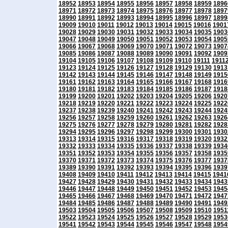
18952
18953
18954
18955
18956
18957
18958
18959
1896
18971
18972
18973
18974
18975
18976
18977
18978
1897
18990
18991
18992
18993
18994
18995
18996
18997
1899
19009
19010
19011
19012
19013
19014
19015
19016
1901
19028
19029
19030
19031
19032
19033
19034
19035
1903
19047
19048
19049
19050
19051
19052
19053
19054
1905
19066
19067
19068
19069
19070
19071
19072
19073
1907
19085
19086
19087
19088
19089
19090
19091
19092
1909
19104
19105
19106
19107
19108
19109
19110
19111
1911
19123
19124
19125
19126
19127
19128
19129
19130
1913
19142
19143
19144
19145
19146
19147
19148
19149
1915
19161
19162
19163
19164
19165
19166
19167
19168
1916
19180
19181
19182
19183
19184
19185
19186
19187
1918
19199
19200
19201
19202
19203
19204
19205
19206
1920
19218
19219
19220
19221
19222
19223
19224
19225
1922
19237
19238
19239
19240
19241
19242
19243
19244
1924
19256
19257
19258
19259
19260
19261
19262
19263
1926
19275
19276
19277
19278
19279
19280
19281
19282
1928
19294
19295
19296
19297
19298
19299
19300
19301
1930
19313
19314
19315
19316
19317
19318
19319
19320
1932
19332
19333
19334
19335
19336
19337
19338
19339
1934
19351
19352
19353
19354
19355
19356
19357
19358
1935
19370
19371
19372
19373
19374
19375
19376
19377
1937
19389
19390
19391
19392
19393
19394
19395
19396
1939
19408
19409
19410
19411
19412
19413
19414
19415
1941
19427
19428
19429
19430
19431
19432
19433
19434
1943
19446
19447
19448
19449
19450
19451
19452
19453
1945
19465
19466
19467
19468
19469
19470
19471
19472
1947
19484
19485
19486
19487
19488
19489
19490
19491
1949
19503
19504
19505
19506
19507
19508
19509
19510
1951
19522
19523
19524
19525
19526
19527
19528
19529
1953
19541
19542
19543
19544
19545
19546
19547
19548
1954