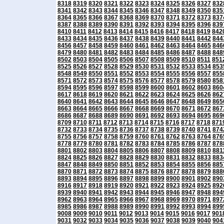
8318
8319
8320
8321
8322
8323
8324
8325
8326
8327
832
8341
8342
8343
8344
8345
8346
8347
8348
8349
8350
835
8364
8365
8366
8367
8368
8369
8370
8371
8372
8373
837
8387
8388
8389
8390
8391
8392
8393
8394
8395
8396
839
8410
8411
8412
8413
8414
8415
8416
8417
8418
8419
842
8433
8434
8435
8436
8437
8438
8439
8440
8441
8442
844
8456
8457
8458
8459
8460
8461
8462
8463
8464
8465
846
8479
8480
8481
8482
8483
8484
8485
8486
8487
8488
848
8502
8503
8504
8505
8506
8507
8508
8509
8510
8511
851
8525
8526
8527
8528
8529
8530
8531
8532
8533
8534
853
8548
8549
8550
8551
8552
8553
8554
8555
8556
8557
855
8571
8572
8573
8574
8575
8576
8577
8578
8579
8580
858
8594
8595
8596
8597
8598
8599
8600
8601
8602
8603
860
8617
8618
8619
8620
8621
8622
8623
8624
8625
8626
862
8640
8641
8642
8643
8644
8645
8646
8647
8648
8649
865
8663
8664
8665
8666
8667
8668
8669
8670
8671
8672
867
8686
8687
8688
8689
8690
8691
8692
8693
8694
8695
869
8709
8710
8711
8712
8713
8714
8715
8716
8717
8718
871
8732
8733
8734
8735
8736
8737
8738
8739
8740
8741
874
8755
8756
8757
8758
8759
8760
8761
8762
8763
8764
876
8778
8779
8780
8781
8782
8783
8784
8785
8786
8787
878
8801
8802
8803
8804
8805
8806
8807
8808
8809
8810
881
8824
8825
8826
8827
8828
8829
8830
8831
8832
8833
883
8847
8848
8849
8850
8851
8852
8853
8854
8855
8856
885
8870
8871
8872
8873
8874
8875
8876
8877
8878
8879
888
8893
8894
8895
8896
8897
8898
8899
8900
8901
8902
890
8916
8917
8918
8919
8920
8921
8922
8923
8924
8925
892
8939
8940
8941
8942
8943
8944
8945
8946
8947
8948
894
8962
8963
8964
8965
8966
8967
8968
8969
8970
8971
897
8985
8986
8987
8988
8989
8990
8991
8992
8993
8994
899
9008
9009
9010
9011
9012
9013
9014
9015
9016
9017
901
9031
9032
9033
9034
9035
9036
9037
9038
9039
9040
904