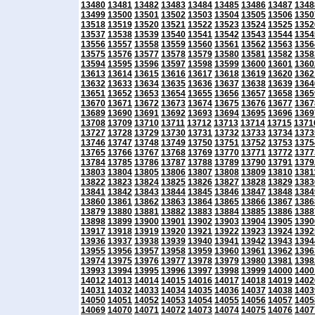
13480
13481
13482
13483
13484
13485
13486
13487
1348
13499
13500
13501
13502
13503
13504
13505
13506
1350
13518
13519
13520
13521
13522
13523
13524
13525
1352
13537
13538
13539
13540
13541
13542
13543
13544
1354
13556
13557
13558
13559
13560
13561
13562
13563
1356
13575
13576
13577
13578
13579
13580
13581
13582
1358
13594
13595
13596
13597
13598
13599
13600
13601
1360
13613
13614
13615
13616
13617
13618
13619
13620
1362
13632
13633
13634
13635
13636
13637
13638
13639
1364
13651
13652
13653
13654
13655
13656
13657
13658
1365
13670
13671
13672
13673
13674
13675
13676
13677
1367
13689
13690
13691
13692
13693
13694
13695
13696
1369
13708
13709
13710
13711
13712
13713
13714
13715
1371
13727
13728
13729
13730
13731
13732
13733
13734
1373
13746
13747
13748
13749
13750
13751
13752
13753
1375
13765
13766
13767
13768
13769
13770
13771
13772
1377
13784
13785
13786
13787
13788
13789
13790
13791
1379
13803
13804
13805
13806
13807
13808
13809
13810
1381
13822
13823
13824
13825
13826
13827
13828
13829
1383
13841
13842
13843
13844
13845
13846
13847
13848
1384
13860
13861
13862
13863
13864
13865
13866
13867
1386
13879
13880
13881
13882
13883
13884
13885
13886
1388
13898
13899
13900
13901
13902
13903
13904
13905
1390
13917
13918
13919
13920
13921
13922
13923
13924
1392
13936
13937
13938
13939
13940
13941
13942
13943
1394
13955
13956
13957
13958
13959
13960
13961
13962
1396
13974
13975
13976
13977
13978
13979
13980
13981
1398
13993
13994
13995
13996
13997
13998
13999
14000
1400
14012
14013
14014
14015
14016
14017
14018
14019
1402
14031
14032
14033
14034
14035
14036
14037
14038
1403
14050
14051
14052
14053
14054
14055
14056
14057
1405
14069
14070
14071
14072
14073
14074
14075
14076
1407