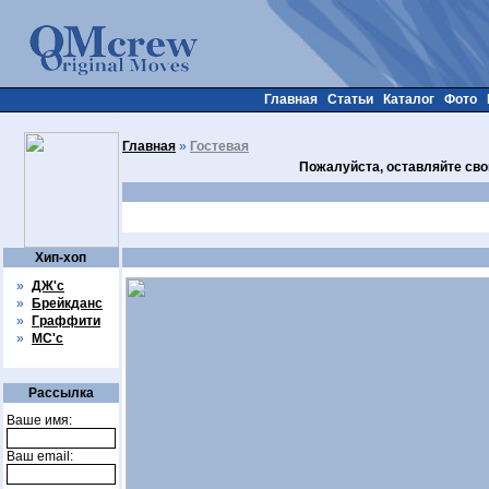
Главная
Статьи
Каталог
Фото
Главная
»
Гостевая
Пожалуйста, оставляйте сво
Хип-хоп
»
ДЖ'с
»
Брейкданс
»
Граффити
»
МС'с
Рассылка
Ваше имя:
Ваш email: