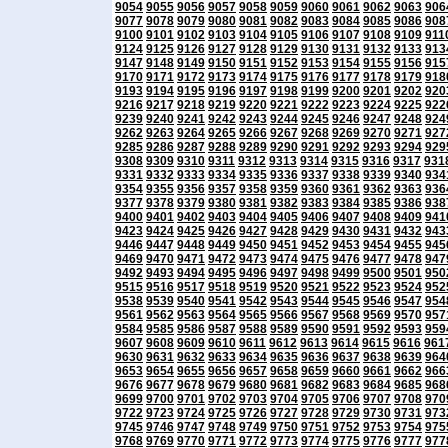
9054
9055
9056
9057
9058
9059
9060
9061
9062
9063
906
9077
9078
9079
9080
9081
9082
9083
9084
9085
9086
908
9100
9101
9102
9103
9104
9105
9106
9107
9108
9109
911
9124
9125
9126
9127
9128
9129
9130
9131
9132
9133
913
9147
9148
9149
9150
9151
9152
9153
9154
9155
9156
915
9170
9171
9172
9173
9174
9175
9176
9177
9178
9179
918
9193
9194
9195
9196
9197
9198
9199
9200
9201
9202
920
9216
9217
9218
9219
9220
9221
9222
9223
9224
9225
922
9239
9240
9241
9242
9243
9244
9245
9246
9247
9248
924
9262
9263
9264
9265
9266
9267
9268
9269
9270
9271
927
9285
9286
9287
9288
9289
9290
9291
9292
9293
9294
929
9308
9309
9310
9311
9312
9313
9314
9315
9316
9317
931
9331
9332
9333
9334
9335
9336
9337
9338
9339
9340
934
9354
9355
9356
9357
9358
9359
9360
9361
9362
9363
936
9377
9378
9379
9380
9381
9382
9383
9384
9385
9386
938
9400
9401
9402
9403
9404
9405
9406
9407
9408
9409
941
9423
9424
9425
9426
9427
9428
9429
9430
9431
9432
943
9446
9447
9448
9449
9450
9451
9452
9453
9454
9455
945
9469
9470
9471
9472
9473
9474
9475
9476
9477
9478
947
9492
9493
9494
9495
9496
9497
9498
9499
9500
9501
950
9515
9516
9517
9518
9519
9520
9521
9522
9523
9524
952
9538
9539
9540
9541
9542
9543
9544
9545
9546
9547
954
9561
9562
9563
9564
9565
9566
9567
9568
9569
9570
957
9584
9585
9586
9587
9588
9589
9590
9591
9592
9593
959
9607
9608
9609
9610
9611
9612
9613
9614
9615
9616
961
9630
9631
9632
9633
9634
9635
9636
9637
9638
9639
964
9653
9654
9655
9656
9657
9658
9659
9660
9661
9662
966
9676
9677
9678
9679
9680
9681
9682
9683
9684
9685
968
9699
9700
9701
9702
9703
9704
9705
9706
9707
9708
970
9722
9723
9724
9725
9726
9727
9728
9729
9730
9731
973
9745
9746
9747
9748
9749
9750
9751
9752
9753
9754
975
9768
9769
9770
9771
9772
9773
9774
9775
9776
9777
977