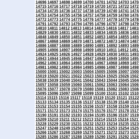
14696
14697
14698
14699
14700
14701
14702
14703
1470
14715
14716
14717
14718
14719
14720
14721
14722
1472
14734
14735
14736
14737
14738
14739
14740
14741
1474
14753
14754
14755
14756
14757
14758
14759
14760
1476
14772
14773
14774
14775
14776
14777
14778
14779
1478
14791
14792
14793
14794
14795
14796
14797
14798
1479
14810
14811
14812
14813
14814
14815
14816
14817
1481
14829
14830
14831
14832
14833
14834
14835
14836
1483
14848
14849
14850
14851
14852
14853
14854
14855
1485
14867
14868
14869
14870
14871
14872
14873
14874
1487
14886
14887
14888
14889
14890
14891
14892
14893
1489
14905
14906
14907
14908
14909
14910
14911
14912
1491
14924
14925
14926
14927
14928
14929
14930
14931
1493
14943
14944
14945
14946
14947
14948
14949
14950
1495
14962
14963
14964
14965
14966
14967
14968
14969
1497
14981
14982
14983
14984
14985
14986
14987
14988
1498
15000
15001
15002
15003
15004
15005
15006
15007
1500
15019
15020
15021
15022
15023
15024
15025
15026
1502
15038
15039
15040
15041
15042
15043
15044
15045
1504
15057
15058
15059
15060
15061
15062
15063
15064
1506
15076
15077
15078
15079
15080
15081
15082
15083
1508
15095
15096
15097
15098
15099
15100
15101
15102
1510
15114
15115
15116
15117
15118
15119
15120
15121
15122
15133
15134
15135
15136
15137
15138
15139
15140
1514
15152
15153
15154
15155
15156
15157
15158
15159
1516
15171
15172
15173
15174
15175
15176
15177
15178
1517
15190
15191
15192
15193
15194
15195
15196
15197
1519
15209
15210
15211
15212
15213
15214
15215
15216
1521
15228
15229
15230
15231
15232
15233
15234
15235
1523
15247
15248
15249
15250
15251
15252
15253
15254
1525
15266
15267
15268
15269
15270
15271
15272
15273
1527
15285
15286
15287
15288
15289
15290
15291
15292
1529