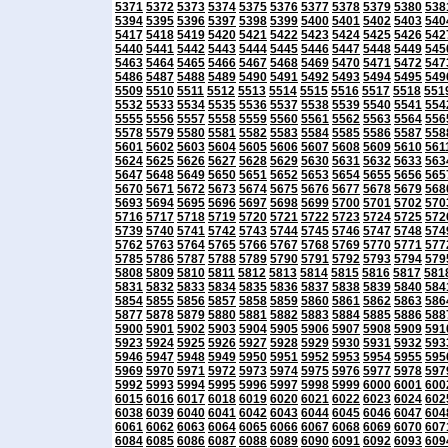
5371
5372
5373
5374
5375
5376
5377
5378
5379
5380
538
5394
5395
5396
5397
5398
5399
5400
5401
5402
5403
540
5417
5418
5419
5420
5421
5422
5423
5424
5425
5426
542
5440
5441
5442
5443
5444
5445
5446
5447
5448
5449
545
5463
5464
5465
5466
5467
5468
5469
5470
5471
5472
547
5486
5487
5488
5489
5490
5491
5492
5493
5494
5495
549
5509
5510
5511
5512
5513
5514
5515
5516
5517
5518
551
5532
5533
5534
5535
5536
5537
5538
5539
5540
5541
554
5555
5556
5557
5558
5559
5560
5561
5562
5563
5564
556
5578
5579
5580
5581
5582
5583
5584
5585
5586
5587
558
5601
5602
5603
5604
5605
5606
5607
5608
5609
5610
561
5624
5625
5626
5627
5628
5629
5630
5631
5632
5633
563
5647
5648
5649
5650
5651
5652
5653
5654
5655
5656
565
5670
5671
5672
5673
5674
5675
5676
5677
5678
5679
568
5693
5694
5695
5696
5697
5698
5699
5700
5701
5702
570
5716
5717
5718
5719
5720
5721
5722
5723
5724
5725
572
5739
5740
5741
5742
5743
5744
5745
5746
5747
5748
574
5762
5763
5764
5765
5766
5767
5768
5769
5770
5771
577
5785
5786
5787
5788
5789
5790
5791
5792
5793
5794
579
5808
5809
5810
5811
5812
5813
5814
5815
5816
5817
581
5831
5832
5833
5834
5835
5836
5837
5838
5839
5840
584
5854
5855
5856
5857
5858
5859
5860
5861
5862
5863
586
5877
5878
5879
5880
5881
5882
5883
5884
5885
5886
588
5900
5901
5902
5903
5904
5905
5906
5907
5908
5909
591
5923
5924
5925
5926
5927
5928
5929
5930
5931
5932
593
5946
5947
5948
5949
5950
5951
5952
5953
5954
5955
595
5969
5970
5971
5972
5973
5974
5975
5976
5977
5978
597
5992
5993
5994
5995
5996
5997
5998
5999
6000
6001
600
6015
6016
6017
6018
6019
6020
6021
6022
6023
6024
602
6038
6039
6040
6041
6042
6043
6044
6045
6046
6047
604
6061
6062
6063
6064
6065
6066
6067
6068
6069
6070
607
6084
6085
6086
6087
6088
6089
6090
6091
6092
6093
609