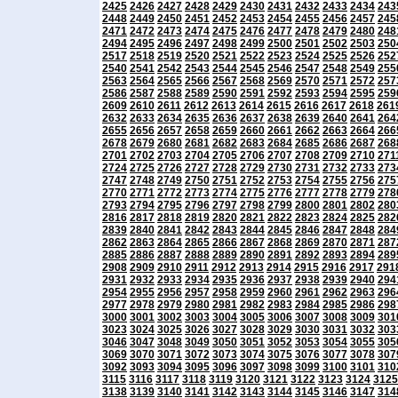
2425
2426
2427
2428
2429
2430
2431
2432
2433
2434
243
2448
2449
2450
2451
2452
2453
2454
2455
2456
2457
245
2471
2472
2473
2474
2475
2476
2477
2478
2479
2480
248
2494
2495
2496
2497
2498
2499
2500
2501
2502
2503
250
2517
2518
2519
2520
2521
2522
2523
2524
2525
2526
252
2540
2541
2542
2543
2544
2545
2546
2547
2548
2549
255
2563
2564
2565
2566
2567
2568
2569
2570
2571
2572
257
2586
2587
2588
2589
2590
2591
2592
2593
2594
2595
259
2609
2610
2611
2612
2613
2614
2615
2616
2617
2618
261
2632
2633
2634
2635
2636
2637
2638
2639
2640
2641
264
2655
2656
2657
2658
2659
2660
2661
2662
2663
2664
266
2678
2679
2680
2681
2682
2683
2684
2685
2686
2687
268
2701
2702
2703
2704
2705
2706
2707
2708
2709
2710
271
2724
2725
2726
2727
2728
2729
2730
2731
2732
2733
273
2747
2748
2749
2750
2751
2752
2753
2754
2755
2756
275
2770
2771
2772
2773
2774
2775
2776
2777
2778
2779
278
2793
2794
2795
2796
2797
2798
2799
2800
2801
2802
280
2816
2817
2818
2819
2820
2821
2822
2823
2824
2825
282
2839
2840
2841
2842
2843
2844
2845
2846
2847
2848
284
2862
2863
2864
2865
2866
2867
2868
2869
2870
2871
287
2885
2886
2887
2888
2889
2890
2891
2892
2893
2894
289
2908
2909
2910
2911
2912
2913
2914
2915
2916
2917
291
2931
2932
2933
2934
2935
2936
2937
2938
2939
2940
294
2954
2955
2956
2957
2958
2959
2960
2961
2962
2963
296
2977
2978
2979
2980
2981
2982
2983
2984
2985
2986
298
3000
3001
3002
3003
3004
3005
3006
3007
3008
3009
301
3023
3024
3025
3026
3027
3028
3029
3030
3031
3032
303
3046
3047
3048
3049
3050
3051
3052
3053
3054
3055
305
3069
3070
3071
3072
3073
3074
3075
3076
3077
3078
307
3092
3093
3094
3095
3096
3097
3098
3099
3100
3101
310
3115
3116
3117
3118
3119
3120
3121
3122
3123
3124
3125
3138
3139
3140
3141
3142
3143
3144
3145
3146
3147
314