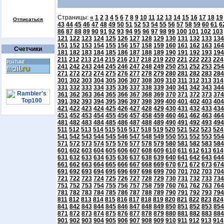
Страницы:
«
1
2
3
4
5
6
7
8
9
10
11
12
13
14
15
16
17
18
19
Отписаться
43
44
45
46
47
48
49
50
51
52
53
54
55
56
57
58
59
60
61
6
86
87
88
89
90
91
92
93
94
95
96
97
98
99
100
101
102
103
121
122
123
124
125
126
127
128
129
130
131
132
133
134
151
152
153
154
155
156
157
158
159
160
161
162
163
164
Счетчики
181
182
183
184
185
186
187
188
189
190
191
192
193
194
211
212
213
214
215
216
217
218
219
220
221
222
223
224
241
242
243
244
245
246
247
248
249
250
251
252
253
254
271
272
273
274
275
276
277
278
279
280
281
282
283
284
301
302
303
304
305
306
307
308
309
310
311
312
313
314
331
332
333
334
335
336
337
338
339
340
341
342
343
344
361
362
363
364
365
366
367
368
369
370
371
372
373
374
391
392
393
394
395
396
397
398
399
400
401
402
403
404
421
422
423
424
425
426
427
428
429
430
431
432
433
434
451
452
453
454
455
456
457
458
459
460
461
462
463
464
481
482
483
484
485
486
487
488
489
490
491
492
493
494
511
512
513
514
515
516
517
518
519
520
521
522
523
524
541
542
543
544
545
546
547
548
549
550
551
552
553
554
571
572
573
574
575
576
577
578
579
580
581
582
583
584
601
602
603
604
605
606
607
608
609
610
611
612
613
614
631
632
633
634
635
636
637
638
639
640
641
642
643
644
661
662
663
664
665
666
667
668
669
670
671
672
673
674
691
692
693
694
695
696
697
698
699
700
701
702
703
704
721
722
723
724
725
726
727
728
729
730
731
732
733
734
751
752
753
754
755
756
757
758
759
760
761
762
763
764
781
782
783
784
785
786
787
788
789
790
791
792
793
794
811
812
813
814
815
816
817
818
819
820
821
822
823
824
841
842
843
844
845
846
847
848
849
850
851
852
853
854
871
872
873
874
875
876
877
878
879
880
881
882
883
884
901
902
903
904
905
906
907
908
909
910
911
912
913
914