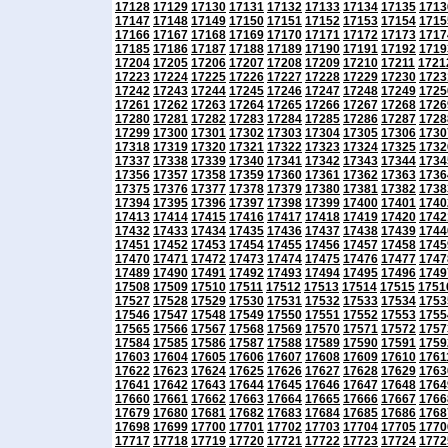
17128
17129
17130
17131
17132
17133
17134
17135
1713
17147
17148
17149
17150
17151
17152
17153
17154
1715
17166
17167
17168
17169
17170
17171
17172
17173
1717
17185
17186
17187
17188
17189
17190
17191
17192
1719
17204
17205
17206
17207
17208
17209
17210
17211
1721
17223
17224
17225
17226
17227
17228
17229
17230
1723
17242
17243
17244
17245
17246
17247
17248
17249
1725
17261
17262
17263
17264
17265
17266
17267
17268
1726
17280
17281
17282
17283
17284
17285
17286
17287
1728
17299
17300
17301
17302
17303
17304
17305
17306
1730
17318
17319
17320
17321
17322
17323
17324
17325
1732
17337
17338
17339
17340
17341
17342
17343
17344
1734
17356
17357
17358
17359
17360
17361
17362
17363
1736
17375
17376
17377
17378
17379
17380
17381
17382
1738
17394
17395
17396
17397
17398
17399
17400
17401
1740
17413
17414
17415
17416
17417
17418
17419
17420
1742
17432
17433
17434
17435
17436
17437
17438
17439
1744
17451
17452
17453
17454
17455
17456
17457
17458
1745
17470
17471
17472
17473
17474
17475
17476
17477
1747
17489
17490
17491
17492
17493
17494
17495
17496
1749
17508
17509
17510
17511
17512
17513
17514
17515
1751
17527
17528
17529
17530
17531
17532
17533
17534
1753
17546
17547
17548
17549
17550
17551
17552
17553
1755
17565
17566
17567
17568
17569
17570
17571
17572
1757
17584
17585
17586
17587
17588
17589
17590
17591
1759
17603
17604
17605
17606
17607
17608
17609
17610
1761
17622
17623
17624
17625
17626
17627
17628
17629
1763
17641
17642
17643
17644
17645
17646
17647
17648
1764
17660
17661
17662
17663
17664
17665
17666
17667
1766
17679
17680
17681
17682
17683
17684
17685
17686
1768
17698
17699
17700
17701
17702
17703
17704
17705
1770
17717
17718
17719
17720
17721
17722
17723
17724
1772