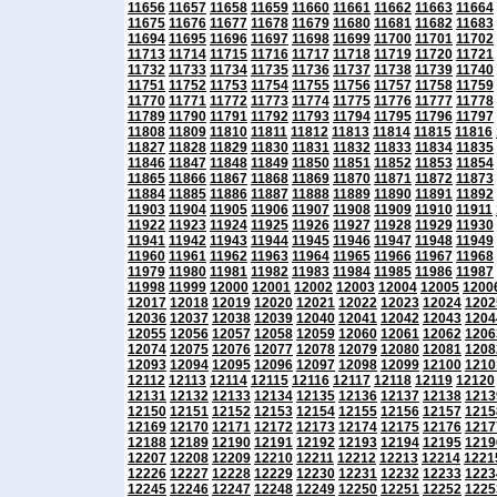
11656
11657
11658
11659
11660
11661
11662
11663
11664
11675
11676
11677
11678
11679
11680
11681
11682
11683
11694
11695
11696
11697
11698
11699
11700
11701
11702
11713
11714
11715
11716
11717
11718
11719
11720
11721
11732
11733
11734
11735
11736
11737
11738
11739
11740
11751
11752
11753
11754
11755
11756
11757
11758
11759
11770
11771
11772
11773
11774
11775
11776
11777
11778
11789
11790
11791
11792
11793
11794
11795
11796
11797
11808
11809
11810
11811
11812
11813
11814
11815
11816
11827
11828
11829
11830
11831
11832
11833
11834
11835
11846
11847
11848
11849
11850
11851
11852
11853
11854
11865
11866
11867
11868
11869
11870
11871
11872
11873
11884
11885
11886
11887
11888
11889
11890
11891
11892
11903
11904
11905
11906
11907
11908
11909
11910
11911
11922
11923
11924
11925
11926
11927
11928
11929
11930
11941
11942
11943
11944
11945
11946
11947
11948
11949
11960
11961
11962
11963
11964
11965
11966
11967
11968
11979
11980
11981
11982
11983
11984
11985
11986
11987
11998
11999
12000
12001
12002
12003
12004
12005
1200
12017
12018
12019
12020
12021
12022
12023
12024
1202
12036
12037
12038
12039
12040
12041
12042
12043
1204
12055
12056
12057
12058
12059
12060
12061
12062
1206
12074
12075
12076
12077
12078
12079
12080
12081
1208
12093
12094
12095
12096
12097
12098
12099
12100
1210
12112
12113
12114
12115
12116
12117
12118
12119
12120
12131
12132
12133
12134
12135
12136
12137
12138
1213
12150
12151
12152
12153
12154
12155
12156
12157
1215
12169
12170
12171
12172
12173
12174
12175
12176
1217
12188
12189
12190
12191
12192
12193
12194
12195
1219
12207
12208
12209
12210
12211
12212
12213
12214
1221
12226
12227
12228
12229
12230
12231
12232
12233
1223
12245
12246
12247
12248
12249
12250
12251
12252
1225