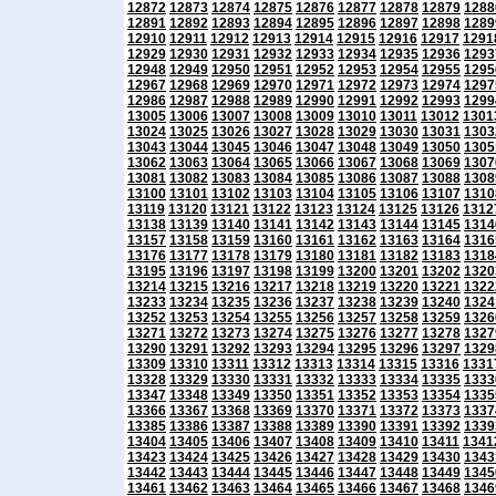
12872
12873
12874
12875
12876
12877
12878
12879
1288
12891
12892
12893
12894
12895
12896
12897
12898
1289
12910
12911
12912
12913
12914
12915
12916
12917
1291
12929
12930
12931
12932
12933
12934
12935
12936
1293
12948
12949
12950
12951
12952
12953
12954
12955
1295
12967
12968
12969
12970
12971
12972
12973
12974
1297
12986
12987
12988
12989
12990
12991
12992
12993
1299
13005
13006
13007
13008
13009
13010
13011
13012
1301
13024
13025
13026
13027
13028
13029
13030
13031
1303
13043
13044
13045
13046
13047
13048
13049
13050
1305
13062
13063
13064
13065
13066
13067
13068
13069
1307
13081
13082
13083
13084
13085
13086
13087
13088
1308
13100
13101
13102
13103
13104
13105
13106
13107
1310
13119
13120
13121
13122
13123
13124
13125
13126
1312
13138
13139
13140
13141
13142
13143
13144
13145
1314
13157
13158
13159
13160
13161
13162
13163
13164
1316
13176
13177
13178
13179
13180
13181
13182
13183
1318
13195
13196
13197
13198
13199
13200
13201
13202
1320
13214
13215
13216
13217
13218
13219
13220
13221
1322
13233
13234
13235
13236
13237
13238
13239
13240
1324
13252
13253
13254
13255
13256
13257
13258
13259
1326
13271
13272
13273
13274
13275
13276
13277
13278
1327
13290
13291
13292
13293
13294
13295
13296
13297
1329
13309
13310
13311
13312
13313
13314
13315
13316
1331
13328
13329
13330
13331
13332
13333
13334
13335
1333
13347
13348
13349
13350
13351
13352
13353
13354
1335
13366
13367
13368
13369
13370
13371
13372
13373
1337
13385
13386
13387
13388
13389
13390
13391
13392
1339
13404
13405
13406
13407
13408
13409
13410
13411
1341
13423
13424
13425
13426
13427
13428
13429
13430
1343
13442
13443
13444
13445
13446
13447
13448
13449
1345
13461
13462
13463
13464
13465
13466
13467
13468
1346