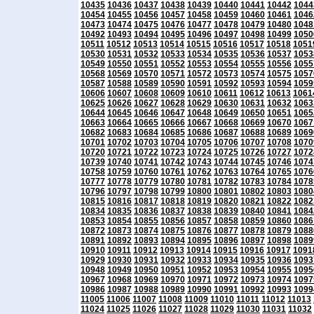
10435
10436
10437
10438
10439
10440
10441
10442
1044
10454
10455
10456
10457
10458
10459
10460
10461
1046
10473
10474
10475
10476
10477
10478
10479
10480
1048
10492
10493
10494
10495
10496
10497
10498
10499
1050
10511
10512
10513
10514
10515
10516
10517
10518
1051
10530
10531
10532
10533
10534
10535
10536
10537
1053
10549
10550
10551
10552
10553
10554
10555
10556
1055
10568
10569
10570
10571
10572
10573
10574
10575
1057
10587
10588
10589
10590
10591
10592
10593
10594
1059
10606
10607
10608
10609
10610
10611
10612
10613
1061
10625
10626
10627
10628
10629
10630
10631
10632
1063
10644
10645
10646
10647
10648
10649
10650
10651
1065
10663
10664
10665
10666
10667
10668
10669
10670
1067
10682
10683
10684
10685
10686
10687
10688
10689
1069
10701
10702
10703
10704
10705
10706
10707
10708
1070
10720
10721
10722
10723
10724
10725
10726
10727
1072
10739
10740
10741
10742
10743
10744
10745
10746
1074
10758
10759
10760
10761
10762
10763
10764
10765
1076
10777
10778
10779
10780
10781
10782
10783
10784
1078
10796
10797
10798
10799
10800
10801
10802
10803
1080
10815
10816
10817
10818
10819
10820
10821
10822
1082
10834
10835
10836
10837
10838
10839
10840
10841
1084
10853
10854
10855
10856
10857
10858
10859
10860
1086
10872
10873
10874
10875
10876
10877
10878
10879
1088
10891
10892
10893
10894
10895
10896
10897
10898
1089
10910
10911
10912
10913
10914
10915
10916
10917
1091
10929
10930
10931
10932
10933
10934
10935
10936
1093
10948
10949
10950
10951
10952
10953
10954
10955
1095
10967
10968
10969
10970
10971
10972
10973
10974
1097
10986
10987
10988
10989
10990
10991
10992
10993
1099
11005
11006
11007
11008
11009
11010
11011
11012
11013
11024
11025
11026
11027
11028
11029
11030
11031
11032