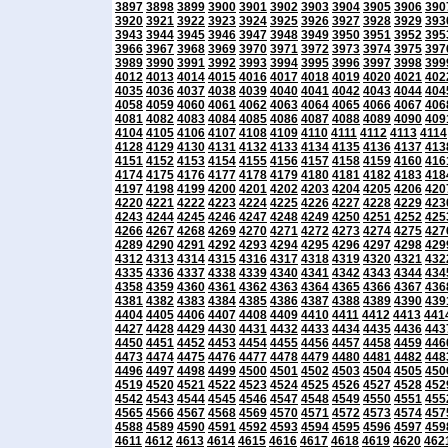
3897
3898
3899
3900
3901
3902
3903
3904
3905
3906
390
3920
3921
3922
3923
3924
3925
3926
3927
3928
3929
393
3943
3944
3945
3946
3947
3948
3949
3950
3951
3952
395
3966
3967
3968
3969
3970
3971
3972
3973
3974
3975
397
3989
3990
3991
3992
3993
3994
3995
3996
3997
3998
399
4012
4013
4014
4015
4016
4017
4018
4019
4020
4021
402
4035
4036
4037
4038
4039
4040
4041
4042
4043
4044
404
4058
4059
4060
4061
4062
4063
4064
4065
4066
4067
406
4081
4082
4083
4084
4085
4086
4087
4088
4089
4090
409
4104
4105
4106
4107
4108
4109
4110
4111
4112
4113
4114
4128
4129
4130
4131
4132
4133
4134
4135
4136
4137
413
4151
4152
4153
4154
4155
4156
4157
4158
4159
4160
416
4174
4175
4176
4177
4178
4179
4180
4181
4182
4183
418
4197
4198
4199
4200
4201
4202
4203
4204
4205
4206
420
4220
4221
4222
4223
4224
4225
4226
4227
4228
4229
423
4243
4244
4245
4246
4247
4248
4249
4250
4251
4252
425
4266
4267
4268
4269
4270
4271
4272
4273
4274
4275
427
4289
4290
4291
4292
4293
4294
4295
4296
4297
4298
429
4312
4313
4314
4315
4316
4317
4318
4319
4320
4321
432
4335
4336
4337
4338
4339
4340
4341
4342
4343
4344
434
4358
4359
4360
4361
4362
4363
4364
4365
4366
4367
436
4381
4382
4383
4384
4385
4386
4387
4388
4389
4390
439
4404
4405
4406
4407
4408
4409
4410
4411
4412
4413
441
4427
4428
4429
4430
4431
4432
4433
4434
4435
4436
443
4450
4451
4452
4453
4454
4455
4456
4457
4458
4459
446
4473
4474
4475
4476
4477
4478
4479
4480
4481
4482
448
4496
4497
4498
4499
4500
4501
4502
4503
4504
4505
450
4519
4520
4521
4522
4523
4524
4525
4526
4527
4528
452
4542
4543
4544
4545
4546
4547
4548
4549
4550
4551
455
4565
4566
4567
4568
4569
4570
4571
4572
4573
4574
457
4588
4589
4590
4591
4592
4593
4594
4595
4596
4597
459
4611
4612
4613
4614
4615
4616
4617
4618
4619
4620
462