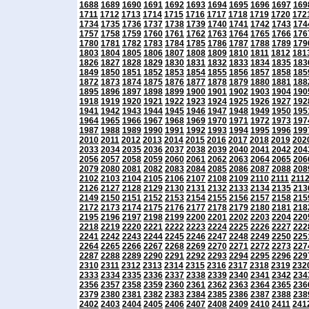
1688
1689
1690
1691
1692
1693
1694
1695
1696
1697
169
1711
1712
1713
1714
1715
1716
1717
1718
1719
1720
172
1734
1735
1736
1737
1738
1739
1740
1741
1742
1743
174
1757
1758
1759
1760
1761
1762
1763
1764
1765
1766
176
1780
1781
1782
1783
1784
1785
1786
1787
1788
1789
179
1803
1804
1805
1806
1807
1808
1809
1810
1811
1812
181
1826
1827
1828
1829
1830
1831
1832
1833
1834
1835
183
1849
1850
1851
1852
1853
1854
1855
1856
1857
1858
185
1872
1873
1874
1875
1876
1877
1878
1879
1880
1881
188
1895
1896
1897
1898
1899
1900
1901
1902
1903
1904
190
1918
1919
1920
1921
1922
1923
1924
1925
1926
1927
192
1941
1942
1943
1944
1945
1946
1947
1948
1949
1950
195
1964
1965
1966
1967
1968
1969
1970
1971
1972
1973
197
1987
1988
1989
1990
1991
1992
1993
1994
1995
1996
199
2010
2011
2012
2013
2014
2015
2016
2017
2018
2019
202
2033
2034
2035
2036
2037
2038
2039
2040
2041
2042
204
2056
2057
2058
2059
2060
2061
2062
2063
2064
2065
206
2079
2080
2081
2082
2083
2084
2085
2086
2087
2088
208
2102
2103
2104
2105
2106
2107
2108
2109
2110
2111
211
2126
2127
2128
2129
2130
2131
2132
2133
2134
2135
213
2149
2150
2151
2152
2153
2154
2155
2156
2157
2158
215
2172
2173
2174
2175
2176
2177
2178
2179
2180
2181
218
2195
2196
2197
2198
2199
2200
2201
2202
2203
2204
220
2218
2219
2220
2221
2222
2223
2224
2225
2226
2227
222
2241
2242
2243
2244
2245
2246
2247
2248
2249
2250
225
2264
2265
2266
2267
2268
2269
2270
2271
2272
2273
227
2287
2288
2289
2290
2291
2292
2293
2294
2295
2296
229
2310
2311
2312
2313
2314
2315
2316
2317
2318
2319
232
2333
2334
2335
2336
2337
2338
2339
2340
2341
2342
234
2356
2357
2358
2359
2360
2361
2362
2363
2364
2365
236
2379
2380
2381
2382
2383
2384
2385
2386
2387
2388
238
2402
2403
2404
2405
2406
2407
2408
2409
2410
2411
241