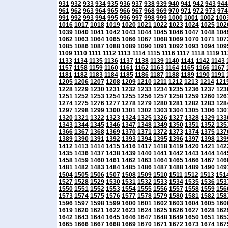
931
932
933
934
935
936
937
938
939
940
941
942
943
944
961
962
963
964
965
966
967
968
969
970
971
972
973
974
991
992
993
994
995
996
997
998
999
1000
1001
1002
100
1016
1017
1018
1019
1020
1021
1022
1023
1024
1025
102
1039
1040
1041
1042
1043
1044
1045
1046
1047
1048
104
1062
1063
1064
1065
1066
1067
1068
1069
1070
1071
107
1085
1086
1087
1088
1089
1090
1091
1092
1093
1094
109
1109
1110
1111
1112
1113
1114
1115
1116
1117
1118
1119
11
1133
1134
1135
1136
1137
1138
1139
1140
1141
1142
1143
1157
1158
1159
1160
1161
1162
1163
1164
1165
1166
1167
1181
1182
1183
1184
1185
1186
1187
1188
1189
1190
1191
1205
1206
1207
1208
1209
1210
1211
1212
1213
1214
121
1228
1229
1230
1231
1232
1233
1234
1235
1236
1237
123
1251
1252
1253
1254
1255
1256
1257
1258
1259
1260
126
1274
1275
1276
1277
1278
1279
1280
1281
1282
1283
128
1297
1298
1299
1300
1301
1302
1303
1304
1305
1306
130
1320
1321
1322
1323
1324
1325
1326
1327
1328
1329
133
1343
1344
1345
1346
1347
1348
1349
1350
1351
1352
135
1366
1367
1368
1369
1370
1371
1372
1373
1374
1375
137
1389
1390
1391
1392
1393
1394
1395
1396
1397
1398
139
1412
1413
1414
1415
1416
1417
1418
1419
1420
1421
142
1435
1436
1437
1438
1439
1440
1441
1442
1443
1444
144
1458
1459
1460
1461
1462
1463
1464
1465
1466
1467
146
1481
1482
1483
1484
1485
1486
1487
1488
1489
1490
149
1504
1505
1506
1507
1508
1509
1510
1511
1512
1513
151
1527
1528
1529
1530
1531
1532
1533
1534
1535
1536
153
1550
1551
1552
1553
1554
1555
1556
1557
1558
1559
156
1573
1574
1575
1576
1577
1578
1579
1580
1581
1582
158
1596
1597
1598
1599
1600
1601
1602
1603
1604
1605
160
1619
1620
1621
1622
1623
1624
1625
1626
1627
1628
162
1642
1643
1644
1645
1646
1647
1648
1649
1650
1651
165
1665
1666
1667
1668
1669
1670
1671
1672
1673
1674
167