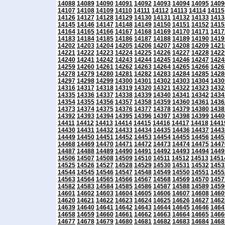
14088
14089
14090
14091
14092
14093
14094
14095
1409
14107
14108
14109
14110
14111
14112
14113
14114
14115
14126
14127
14128
14129
14130
14131
14132
14133
1413
14145
14146
14147
14148
14149
14150
14151
14152
1415
14164
14165
14166
14167
14168
14169
14170
14171
1417
14183
14184
14185
14186
14187
14188
14189
14190
1419
14202
14203
14204
14205
14206
14207
14208
14209
1421
14221
14222
14223
14224
14225
14226
14227
14228
1422
14240
14241
14242
14243
14244
14245
14246
14247
1424
14259
14260
14261
14262
14263
14264
14265
14266
1426
14278
14279
14280
14281
14282
14283
14284
14285
1428
14297
14298
14299
14300
14301
14302
14303
14304
1430
14316
14317
14318
14319
14320
14321
14322
14323
1432
14335
14336
14337
14338
14339
14340
14341
14342
1434
14354
14355
14356
14357
14358
14359
14360
14361
1436
14373
14374
14375
14376
14377
14378
14379
14380
1438
14392
14393
14394
14395
14396
14397
14398
14399
1440
14411
14412
14413
14414
14415
14416
14417
14418
1441
14430
14431
14432
14433
14434
14435
14436
14437
1443
14449
14450
14451
14452
14453
14454
14455
14456
1445
14468
14469
14470
14471
14472
14473
14474
14475
1447
14487
14488
14489
14490
14491
14492
14493
14494
1449
14506
14507
14508
14509
14510
14511
14512
14513
1451
14525
14526
14527
14528
14529
14530
14531
14532
1453
14544
14545
14546
14547
14548
14549
14550
14551
1455
14563
14564
14565
14566
14567
14568
14569
14570
1457
14582
14583
14584
14585
14586
14587
14588
14589
1459
14601
14602
14603
14604
14605
14606
14607
14608
1460
14620
14621
14622
14623
14624
14625
14626
14627
1462
14639
14640
14641
14642
14643
14644
14645
14646
1464
14658
14659
14660
14661
14662
14663
14664
14665
1466
14677
14678
14679
14680
14681
14682
14683
14684
1468