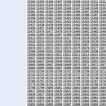
15304
15305
15306
15307
15308
15309
15310
15311
1531
15323
15324
15325
15326
15327
15328
15329
15330
1533
15342
15343
15344
15345
15346
15347
15348
15349
1535
15361
15362
15363
15364
15365
15366
15367
15368
1536
15380
15381
15382
15383
15384
15385
15386
15387
1538
15399
15400
15401
15402
15403
15404
15405
15406
1540
15418
15419
15420
15421
15422
15423
15424
15425
1542
15437
15438
15439
15440
15441
15442
15443
15444
1544
15456
15457
15458
15459
15460
15461
15462
15463
1546
15475
15476
15477
15478
15479
15480
15481
15482
1548
15494
15495
15496
15497
15498
15499
15500
15501
1550
15513
15514
15515
15516
15517
15518
15519
15520
1552
15532
15533
15534
15535
15536
15537
15538
15539
1554
15551
15552
15553
15554
15555
15556
15557
15558
1555
15570
15571
15572
15573
15574
15575
15576
15577
1557
15589
15590
15591
15592
15593
15594
15595
15596
1559
15608
15609
15610
15611
15612
15613
15614
15615
1561
15627
15628
15629
15630
15631
15632
15633
15634
1563
15646
15647
15648
15649
15650
15651
15652
15653
1565
15665
15666
15667
15668
15669
15670
15671
15672
1567
15684
15685
15686
15687
15688
15689
15690
15691
1569
15703
15704
15705
15706
15707
15708
15709
15710
1571
15722
15723
15724
15725
15726
15727
15728
15729
1573
15741
15742
15743
15744
15745
15746
15747
15748
1574
15760
15761
15762
15763
15764
15765
15766
15767
1576
15779
15780
15781
15782
15783
15784
15785
15786
1578
15798
15799
15800
15801
15802
15803
15804
15805
1580
15817
15818
15819
15820
15821
15822
15823
15824
1582
15836
15837
15838
15839
15840
15841
15842
15843
1584
15855
15856
15857
15858
15859
15860
15861
15862
1586
15874
15875
15876
15877
15878
15879
15880
15881
1588
15893
15894
15895
15896
15897
15898
15899
15900
1590