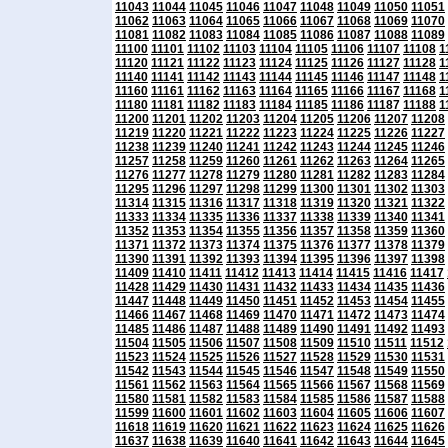
11043
11044
11045
11046
11047
11048
11049
11050
11051
11062
11063
11064
11065
11066
11067
11068
11069
11070
11081
11082
11083
11084
11085
11086
11087
11088
11089
11100
11101
11102
11103
11104
11105
11106
11107
11108
1
11120
11121
11122
11123
11124
11125
11126
11127
11128
1
11140
11141
11142
11143
11144
11145
11146
11147
11148
1
11160
11161
11162
11163
11164
11165
11166
11167
11168
1
11180
11181
11182
11183
11184
11185
11186
11187
11188
1
11200
11201
11202
11203
11204
11205
11206
11207
11208
11219
11220
11221
11222
11223
11224
11225
11226
11227
11238
11239
11240
11241
11242
11243
11244
11245
11246
11257
11258
11259
11260
11261
11262
11263
11264
11265
11276
11277
11278
11279
11280
11281
11282
11283
11284
11295
11296
11297
11298
11299
11300
11301
11302
11303
11314
11315
11316
11317
11318
11319
11320
11321
11322
11333
11334
11335
11336
11337
11338
11339
11340
11341
11352
11353
11354
11355
11356
11357
11358
11359
11360
11371
11372
11373
11374
11375
11376
11377
11378
11379
11390
11391
11392
11393
11394
11395
11396
11397
11398
11409
11410
11411
11412
11413
11414
11415
11416
11417
11428
11429
11430
11431
11432
11433
11434
11435
11436
11447
11448
11449
11450
11451
11452
11453
11454
11455
11466
11467
11468
11469
11470
11471
11472
11473
11474
11485
11486
11487
11488
11489
11490
11491
11492
11493
11504
11505
11506
11507
11508
11509
11510
11511
11512
11523
11524
11525
11526
11527
11528
11529
11530
11531
11542
11543
11544
11545
11546
11547
11548
11549
11550
11561
11562
11563
11564
11565
11566
11567
11568
11569
11580
11581
11582
11583
11584
11585
11586
11587
11588
11599
11600
11601
11602
11603
11604
11605
11606
11607
11618
11619
11620
11621
11622
11623
11624
11625
11626
11637
11638
11639
11640
11641
11642
11643
11644
11645