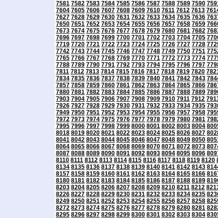
7581
7582
7583
7584
7585
7586
7587
7588
7589
7590
759
7604
7605
7606
7607
7608
7609
7610
7611
7612
7613
761
7627
7628
7629
7630
7631
7632
7633
7634
7635
7636
763
7650
7651
7652
7653
7654
7655
7656
7657
7658
7659
766
7673
7674
7675
7676
7677
7678
7679
7680
7681
7682
768
7696
7697
7698
7699
7700
7701
7702
7703
7704
7705
770
7719
7720
7721
7722
7723
7724
7725
7726
7727
7728
772
7742
7743
7744
7745
7746
7747
7748
7749
7750
7751
775
7765
7766
7767
7768
7769
7770
7771
7772
7773
7774
777
7788
7789
7790
7791
7792
7793
7794
7795
7796
7797
779
7811
7812
7813
7814
7815
7816
7817
7818
7819
7820
782
7834
7835
7836
7837
7838
7839
7840
7841
7842
7843
784
7857
7858
7859
7860
7861
7862
7863
7864
7865
7866
786
7880
7881
7882
7883
7884
7885
7886
7887
7888
7889
789
7903
7904
7905
7906
7907
7908
7909
7910
7911
7912
791
7926
7927
7928
7929
7930
7931
7932
7933
7934
7935
793
7949
7950
7951
7952
7953
7954
7955
7956
7957
7958
795
7972
7973
7974
7975
7976
7977
7978
7979
7980
7981
798
7995
7996
7997
7998
7999
8000
8001
8002
8003
8004
800
8018
8019
8020
8021
8022
8023
8024
8025
8026
8027
802
8041
8042
8043
8044
8045
8046
8047
8048
8049
8050
805
8064
8065
8066
8067
8068
8069
8070
8071
8072
8073
807
8087
8088
8089
8090
8091
8092
8093
8094
8095
8096
809
8110
8111
8112
8113
8114
8115
8116
8117
8118
8119
8120
8134
8135
8136
8137
8138
8139
8140
8141
8142
8143
814
8157
8158
8159
8160
8161
8162
8163
8164
8165
8166
816
8180
8181
8182
8183
8184
8185
8186
8187
8188
8189
819
8203
8204
8205
8206
8207
8208
8209
8210
8211
8212
821
8226
8227
8228
8229
8230
8231
8232
8233
8234
8235
823
8249
8250
8251
8252
8253
8254
8255
8256
8257
8258
825
8272
8273
8274
8275
8276
8277
8278
8279
8280
8281
828
8295
8296
8297
8298
8299
8300
8301
8302
8303
8304
830