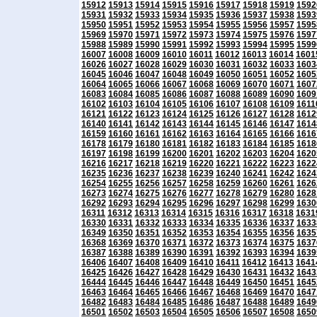
15912
15913
15914
15915
15916
15917
15918
15919
1592
15931
15932
15933
15934
15935
15936
15937
15938
1593
15950
15951
15952
15953
15954
15955
15956
15957
1595
15969
15970
15971
15972
15973
15974
15975
15976
1597
15988
15989
15990
15991
15992
15993
15994
15995
1599
16007
16008
16009
16010
16011
16012
16013
16014
1601
16026
16027
16028
16029
16030
16031
16032
16033
1603
16045
16046
16047
16048
16049
16050
16051
16052
1605
16064
16065
16066
16067
16068
16069
16070
16071
1607
16083
16084
16085
16086
16087
16088
16089
16090
1609
16102
16103
16104
16105
16106
16107
16108
16109
1611
16121
16122
16123
16124
16125
16126
16127
16128
1612
16140
16141
16142
16143
16144
16145
16146
16147
1614
16159
16160
16161
16162
16163
16164
16165
16166
1616
16178
16179
16180
16181
16182
16183
16184
16185
1618
16197
16198
16199
16200
16201
16202
16203
16204
1620
16216
16217
16218
16219
16220
16221
16222
16223
1622
16235
16236
16237
16238
16239
16240
16241
16242
1624
16254
16255
16256
16257
16258
16259
16260
16261
1626
16273
16274
16275
16276
16277
16278
16279
16280
1628
16292
16293
16294
16295
16296
16297
16298
16299
1630
16311
16312
16313
16314
16315
16316
16317
16318
1631
16330
16331
16332
16333
16334
16335
16336
16337
1633
16349
16350
16351
16352
16353
16354
16355
16356
1635
16368
16369
16370
16371
16372
16373
16374
16375
1637
16387
16388
16389
16390
16391
16392
16393
16394
1639
16406
16407
16408
16409
16410
16411
16412
16413
1641
16425
16426
16427
16428
16429
16430
16431
16432
1643
16444
16445
16446
16447
16448
16449
16450
16451
1645
16463
16464
16465
16466
16467
16468
16469
16470
1647
16482
16483
16484
16485
16486
16487
16488
16489
1649
16501
16502
16503
16504
16505
16506
16507
16508
1650