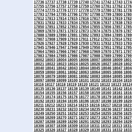
17736
17737
17738
17739
17740
17741
17742
17743
1774
17755
17756
17757
17758
17759
17760
17761
17762
1776
17774
17775
17776
17777
17778
17779
17780
17781
1778
17793
17794
17795
17796
17797
17798
17799
17800
1780
17812
17813
17814
17815
17816
17817
17818
17819
1782
17831
17832
17833
17834
17835
17836
17837
17838
1783
17850
17851
17852
17853
17854
17855
17856
17857
1785
17869
17870
17871
17872
17873
17874
17875
17876
1787
17888
17889
17890
17891
17892
17893
17894
17895
1789
17907
17908
17909
17910
17911
17912
17913
17914
1791
17926
17927
17928
17929
17930
17931
17932
17933
1793
17945
17946
17947
17948
17949
17950
17951
17952
1795
17964
17965
17966
17967
17968
17969
17970
17971
1797
17983
17984
17985
17986
17987
17988
17989
17990
1799
18002
18003
18004
18005
18006
18007
18008
18009
1801
18021
18022
18023
18024
18025
18026
18027
18028
1802
18040
18041
18042
18043
18044
18045
18046
18047
1804
18059
18060
18061
18062
18063
18064
18065
18066
1806
18078
18079
18080
18081
18082
18083
18084
18085
1808
18097
18098
18099
18100
18101
18102
18103
18104
1810
18116
18117
18118
18119
18120
18121
18122
18123
1812
18135
18136
18137
18138
18139
18140
18141
18142
1814
18154
18155
18156
18157
18158
18159
18160
18161
1816
18173
18174
18175
18176
18177
18178
18179
18180
1818
18192
18193
18194
18195
18196
18197
18198
18199
1820
18211
18212
18213
18214
18215
18216
18217
18218
1821
18230
18231
18232
18233
18234
18235
18236
18237
1823
18249
18250
18251
18252
18253
18254
18255
18256
1825
18268
18269
18270
18271
18272
18273
18274
18275
1827
18287
18288
18289
18290
18291
18292
18293
18294
1829
18306
18307
18308
18309
18310
18311
18312
18313
1831
18325
18326
18327
18328
18329
18330
18331
18332
1833