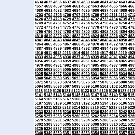
4634
4635
4636
4637
4638
4639
4640
4641
4642
4643
464
4657
4658
4659
4660
4661
4662
4663
4664
4665
4666
466
4680
4681
4682
4683
4684
4685
4686
4687
4688
4689
469
4703
4704
4705
4706
4707
4708
4709
4710
4711
4712
471
4726
4727
4728
4729
4730
4731
4732
4733
4734
4735
473
4749
4750
4751
4752
4753
4754
4755
4756
4757
4758
475
4772
4773
4774
4775
4776
4777
4778
4779
4780
4781
478
4795
4796
4797
4798
4799
4800
4801
4802
4803
4804
480
4818
4819
4820
4821
4822
4823
4824
4825
4826
4827
482
4841
4842
4843
4844
4845
4846
4847
4848
4849
4850
485
4864
4865
4866
4867
4868
4869
4870
4871
4872
4873
487
4887
4888
4889
4890
4891
4892
4893
4894
4895
4896
489
4910
4911
4912
4913
4914
4915
4916
4917
4918
4919
492
4933
4934
4935
4936
4937
4938
4939
4940
4941
4942
494
4956
4957
4958
4959
4960
4961
4962
4963
4964
4965
496
4979
4980
4981
4982
4983
4984
4985
4986
4987
4988
498
5002
5003
5004
5005
5006
5007
5008
5009
5010
5011
501
5025
5026
5027
5028
5029
5030
5031
5032
5033
5034
503
5048
5049
5050
5051
5052
5053
5054
5055
5056
5057
505
5071
5072
5073
5074
5075
5076
5077
5078
5079
5080
508
5094
5095
5096
5097
5098
5099
5100
5101
5102
5103
510
5118
5119
5120
5121
5122
5123
5124
5125
5126
5127
512
5141
5142
5143
5144
5145
5146
5147
5148
5149
5150
515
5164
5165
5166
5167
5168
5169
5170
5171
5172
5173
517
5187
5188
5189
5190
5191
5192
5193
5194
5195
5196
519
5210
5211
5212
5213
5214
5215
5216
5217
5218
5219
522
5233
5234
5235
5236
5237
5238
5239
5240
5241
5242
524
5256
5257
5258
5259
5260
5261
5262
5263
5264
5265
526
5279
5280
5281
5282
5283
5284
5285
5286
5287
5288
528
5302
5303
5304
5305
5306
5307
5308
5309
5310
5311
531
5325
5326
5327
5328
5329
5330
5331
5332
5333
5334
533
5348
5349
5350
5351
5352
5353
5354
5355
5356
5357
535