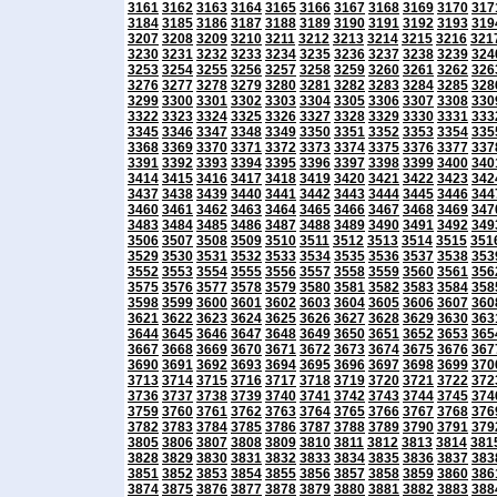
3161
3162
3163
3164
3165
3166
3167
3168
3169
3170
317
3184
3185
3186
3187
3188
3189
3190
3191
3192
3193
319
3207
3208
3209
3210
3211
3212
3213
3214
3215
3216
321
3230
3231
3232
3233
3234
3235
3236
3237
3238
3239
324
3253
3254
3255
3256
3257
3258
3259
3260
3261
3262
326
3276
3277
3278
3279
3280
3281
3282
3283
3284
3285
328
3299
3300
3301
3302
3303
3304
3305
3306
3307
3308
330
3322
3323
3324
3325
3326
3327
3328
3329
3330
3331
333
3345
3346
3347
3348
3349
3350
3351
3352
3353
3354
335
3368
3369
3370
3371
3372
3373
3374
3375
3376
3377
337
3391
3392
3393
3394
3395
3396
3397
3398
3399
3400
340
3414
3415
3416
3417
3418
3419
3420
3421
3422
3423
342
3437
3438
3439
3440
3441
3442
3443
3444
3445
3446
344
3460
3461
3462
3463
3464
3465
3466
3467
3468
3469
347
3483
3484
3485
3486
3487
3488
3489
3490
3491
3492
349
3506
3507
3508
3509
3510
3511
3512
3513
3514
3515
351
3529
3530
3531
3532
3533
3534
3535
3536
3537
3538
353
3552
3553
3554
3555
3556
3557
3558
3559
3560
3561
356
3575
3576
3577
3578
3579
3580
3581
3582
3583
3584
358
3598
3599
3600
3601
3602
3603
3604
3605
3606
3607
360
3621
3622
3623
3624
3625
3626
3627
3628
3629
3630
363
3644
3645
3646
3647
3648
3649
3650
3651
3652
3653
365
3667
3668
3669
3670
3671
3672
3673
3674
3675
3676
367
3690
3691
3692
3693
3694
3695
3696
3697
3698
3699
370
3713
3714
3715
3716
3717
3718
3719
3720
3721
3722
372
3736
3737
3738
3739
3740
3741
3742
3743
3744
3745
374
3759
3760
3761
3762
3763
3764
3765
3766
3767
3768
376
3782
3783
3784
3785
3786
3787
3788
3789
3790
3791
379
3805
3806
3807
3808
3809
3810
3811
3812
3813
3814
381
3828
3829
3830
3831
3832
3833
3834
3835
3836
3837
383
3851
3852
3853
3854
3855
3856
3857
3858
3859
3860
386
3874
3875
3876
3877
3878
3879
3880
3881
3882
3883
388