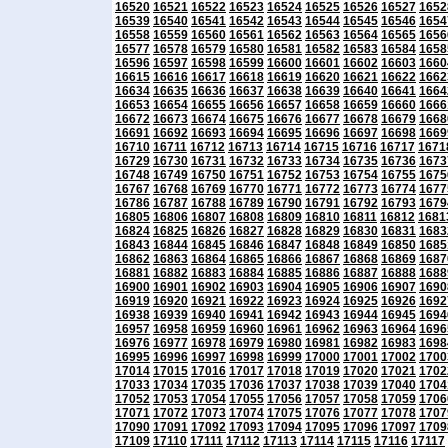
16520
16521
16522
16523
16524
16525
16526
16527
1652
16539
16540
16541
16542
16543
16544
16545
16546
1654
16558
16559
16560
16561
16562
16563
16564
16565
1656
16577
16578
16579
16580
16581
16582
16583
16584
1658
16596
16597
16598
16599
16600
16601
16602
16603
1660
16615
16616
16617
16618
16619
16620
16621
16622
1662
16634
16635
16636
16637
16638
16639
16640
16641
1664
16653
16654
16655
16656
16657
16658
16659
16660
1666
16672
16673
16674
16675
16676
16677
16678
16679
1668
16691
16692
16693
16694
16695
16696
16697
16698
1669
16710
16711
16712
16713
16714
16715
16716
16717
1671
16729
16730
16731
16732
16733
16734
16735
16736
1673
16748
16749
16750
16751
16752
16753
16754
16755
1675
16767
16768
16769
16770
16771
16772
16773
16774
1677
16786
16787
16788
16789
16790
16791
16792
16793
1679
16805
16806
16807
16808
16809
16810
16811
16812
1681
16824
16825
16826
16827
16828
16829
16830
16831
1683
16843
16844
16845
16846
16847
16848
16849
16850
1685
16862
16863
16864
16865
16866
16867
16868
16869
1687
16881
16882
16883
16884
16885
16886
16887
16888
1688
16900
16901
16902
16903
16904
16905
16906
16907
1690
16919
16920
16921
16922
16923
16924
16925
16926
1692
16938
16939
16940
16941
16942
16943
16944
16945
1694
16957
16958
16959
16960
16961
16962
16963
16964
1696
16976
16977
16978
16979
16980
16981
16982
16983
1698
16995
16996
16997
16998
16999
17000
17001
17002
1700
17014
17015
17016
17017
17018
17019
17020
17021
1702
17033
17034
17035
17036
17037
17038
17039
17040
1704
17052
17053
17054
17055
17056
17057
17058
17059
1706
17071
17072
17073
17074
17075
17076
17077
17078
1707
17090
17091
17092
17093
17094
17095
17096
17097
1709
17109
17110
17111
17112
17113
17114
17115
17116
17117