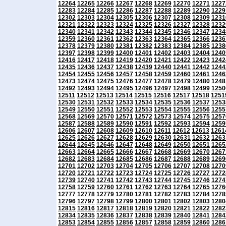
12264
12265
12266
12267
12268
12269
12270
12271
1227
12283
12284
12285
12286
12287
12288
12289
12290
1229
12302
12303
12304
12305
12306
12307
12308
12309
1231
12321
12322
12323
12324
12325
12326
12327
12328
1232
12340
12341
12342
12343
12344
12345
12346
12347
1234
12359
12360
12361
12362
12363
12364
12365
12366
1236
12378
12379
12380
12381
12382
12383
12384
12385
1238
12397
12398
12399
12400
12401
12402
12403
12404
1240
12416
12417
12418
12419
12420
12421
12422
12423
1242
12435
12436
12437
12438
12439
12440
12441
12442
1244
12454
12455
12456
12457
12458
12459
12460
12461
1246
12473
12474
12475
12476
12477
12478
12479
12480
1248
12492
12493
12494
12495
12496
12497
12498
12499
1250
12511
12512
12513
12514
12515
12516
12517
12518
1251
12530
12531
12532
12533
12534
12535
12536
12537
1253
12549
12550
12551
12552
12553
12554
12555
12556
1255
12568
12569
12570
12571
12572
12573
12574
12575
1257
12587
12588
12589
12590
12591
12592
12593
12594
1259
12606
12607
12608
12609
12610
12611
12612
12613
1261
12625
12626
12627
12628
12629
12630
12631
12632
1263
12644
12645
12646
12647
12648
12649
12650
12651
1265
12663
12664
12665
12666
12667
12668
12669
12670
1267
12682
12683
12684
12685
12686
12687
12688
12689
1269
12701
12702
12703
12704
12705
12706
12707
12708
1270
12720
12721
12722
12723
12724
12725
12726
12727
1272
12739
12740
12741
12742
12743
12744
12745
12746
1274
12758
12759
12760
12761
12762
12763
12764
12765
1276
12777
12778
12779
12780
12781
12782
12783
12784
1278
12796
12797
12798
12799
12800
12801
12802
12803
1280
12815
12816
12817
12818
12819
12820
12821
12822
1282
12834
12835
12836
12837
12838
12839
12840
12841
1284
12853
12854
12855
12856
12857
12858
12859
12860
1286