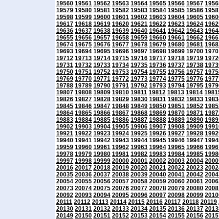
19560
19561
19562
19563
19564
19565
19566
19567
1956
19579
19580
19581
19582
19583
19584
19585
19586
1958
19598
19599
19600
19601
19602
19603
19604
19605
1960
19617
19618
19619
19620
19621
19622
19623
19624
1962
19636
19637
19638
19639
19640
19641
19642
19643
1964
19655
19656
19657
19658
19659
19660
19661
19662
1966
19674
19675
19676
19677
19678
19679
19680
19681
1968
19693
19694
19695
19696
19697
19698
19699
19700
1970
19712
19713
19714
19715
19716
19717
19718
19719
1972
19731
19732
19733
19734
19735
19736
19737
19738
1973
19750
19751
19752
19753
19754
19755
19756
19757
1975
19769
19770
19771
19772
19773
19774
19775
19776
1977
19788
19789
19790
19791
19792
19793
19794
19795
1979
19807
19808
19809
19810
19811
19812
19813
19814
1981
19826
19827
19828
19829
19830
19831
19832
19833
1983
19845
19846
19847
19848
19849
19850
19851
19852
1985
19864
19865
19866
19867
19868
19869
19870
19871
1987
19883
19884
19885
19886
19887
19888
19889
19890
1989
19902
19903
19904
19905
19906
19907
19908
19909
1991
19921
19922
19923
19924
19925
19926
19927
19928
1992
19940
19941
19942
19943
19944
19945
19946
19947
1994
19959
19960
19961
19962
19963
19964
19965
19966
1996
19978
19979
19980
19981
19982
19983
19984
19985
1998
19997
19998
19999
20000
20001
20002
20003
20004
2000
20016
20017
20018
20019
20020
20021
20022
20023
2002
20035
20036
20037
20038
20039
20040
20041
20042
2004
20054
20055
20056
20057
20058
20059
20060
20061
2006
20073
20074
20075
20076
20077
20078
20079
20080
2008
20092
20093
20094
20095
20096
20097
20098
20099
2010
20111
20112
20113
20114
20115
20116
20117
20118
20119
20130
20131
20132
20133
20134
20135
20136
20137
2013
20149
20150
20151
20152
20153
20154
20155
20156
2015