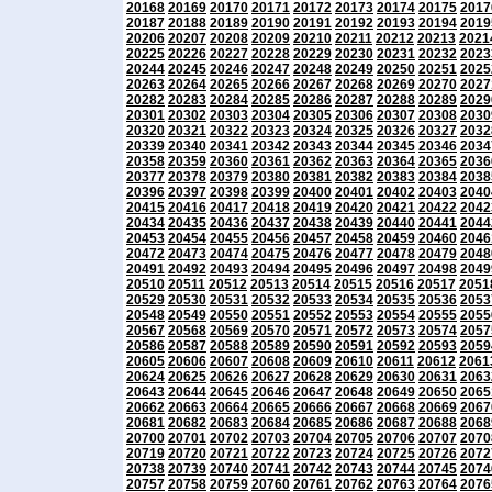
20168
20169
20170
20171
20172
20173
20174
20175
2017
20187
20188
20189
20190
20191
20192
20193
20194
2019
20206
20207
20208
20209
20210
20211
20212
20213
2021
20225
20226
20227
20228
20229
20230
20231
20232
2023
20244
20245
20246
20247
20248
20249
20250
20251
2025
20263
20264
20265
20266
20267
20268
20269
20270
2027
20282
20283
20284
20285
20286
20287
20288
20289
2029
20301
20302
20303
20304
20305
20306
20307
20308
2030
20320
20321
20322
20323
20324
20325
20326
20327
2032
20339
20340
20341
20342
20343
20344
20345
20346
2034
20358
20359
20360
20361
20362
20363
20364
20365
2036
20377
20378
20379
20380
20381
20382
20383
20384
2038
20396
20397
20398
20399
20400
20401
20402
20403
2040
20415
20416
20417
20418
20419
20420
20421
20422
2042
20434
20435
20436
20437
20438
20439
20440
20441
2044
20453
20454
20455
20456
20457
20458
20459
20460
2046
20472
20473
20474
20475
20476
20477
20478
20479
2048
20491
20492
20493
20494
20495
20496
20497
20498
2049
20510
20511
20512
20513
20514
20515
20516
20517
2051
20529
20530
20531
20532
20533
20534
20535
20536
2053
20548
20549
20550
20551
20552
20553
20554
20555
2055
20567
20568
20569
20570
20571
20572
20573
20574
2057
20586
20587
20588
20589
20590
20591
20592
20593
2059
20605
20606
20607
20608
20609
20610
20611
20612
2061
20624
20625
20626
20627
20628
20629
20630
20631
2063
20643
20644
20645
20646
20647
20648
20649
20650
2065
20662
20663
20664
20665
20666
20667
20668
20669
2067
20681
20682
20683
20684
20685
20686
20687
20688
2068
20700
20701
20702
20703
20704
20705
20706
20707
2070
20719
20720
20721
20722
20723
20724
20725
20726
2072
20738
20739
20740
20741
20742
20743
20744
20745
2074
20757
20758
20759
20760
20761
20762
20763
20764
2076