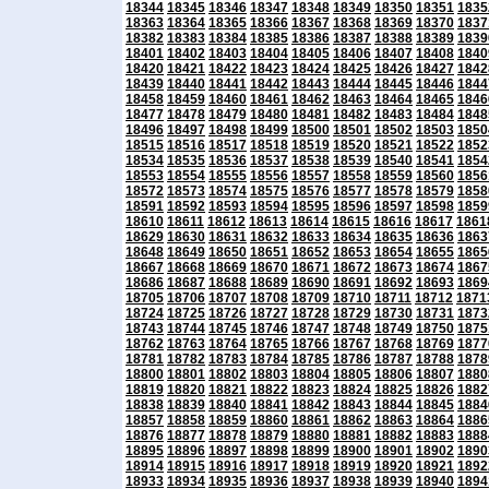
18344
18345
18346
18347
18348
18349
18350
18351
1835
18363
18364
18365
18366
18367
18368
18369
18370
1837
18382
18383
18384
18385
18386
18387
18388
18389
1839
18401
18402
18403
18404
18405
18406
18407
18408
1840
18420
18421
18422
18423
18424
18425
18426
18427
1842
18439
18440
18441
18442
18443
18444
18445
18446
1844
18458
18459
18460
18461
18462
18463
18464
18465
1846
18477
18478
18479
18480
18481
18482
18483
18484
1848
18496
18497
18498
18499
18500
18501
18502
18503
1850
18515
18516
18517
18518
18519
18520
18521
18522
1852
18534
18535
18536
18537
18538
18539
18540
18541
1854
18553
18554
18555
18556
18557
18558
18559
18560
1856
18572
18573
18574
18575
18576
18577
18578
18579
1858
18591
18592
18593
18594
18595
18596
18597
18598
1859
18610
18611
18612
18613
18614
18615
18616
18617
1861
18629
18630
18631
18632
18633
18634
18635
18636
1863
18648
18649
18650
18651
18652
18653
18654
18655
1865
18667
18668
18669
18670
18671
18672
18673
18674
1867
18686
18687
18688
18689
18690
18691
18692
18693
1869
18705
18706
18707
18708
18709
18710
18711
18712
1871
18724
18725
18726
18727
18728
18729
18730
18731
1873
18743
18744
18745
18746
18747
18748
18749
18750
1875
18762
18763
18764
18765
18766
18767
18768
18769
1877
18781
18782
18783
18784
18785
18786
18787
18788
1878
18800
18801
18802
18803
18804
18805
18806
18807
1880
18819
18820
18821
18822
18823
18824
18825
18826
1882
18838
18839
18840
18841
18842
18843
18844
18845
1884
18857
18858
18859
18860
18861
18862
18863
18864
1886
18876
18877
18878
18879
18880
18881
18882
18883
1888
18895
18896
18897
18898
18899
18900
18901
18902
1890
18914
18915
18916
18917
18918
18919
18920
18921
1892
18933
18934
18935
18936
18937
18938
18939
18940
1894