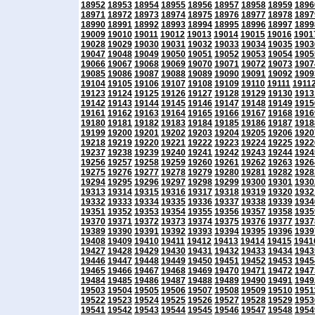
18952
18953
18954
18955
18956
18957
18958
18959
1896
18971
18972
18973
18974
18975
18976
18977
18978
1897
18990
18991
18992
18993
18994
18995
18996
18997
1899
19009
19010
19011
19012
19013
19014
19015
19016
1901
19028
19029
19030
19031
19032
19033
19034
19035
1903
19047
19048
19049
19050
19051
19052
19053
19054
1905
19066
19067
19068
19069
19070
19071
19072
19073
1907
19085
19086
19087
19088
19089
19090
19091
19092
1909
19104
19105
19106
19107
19108
19109
19110
19111
1911
19123
19124
19125
19126
19127
19128
19129
19130
1913
19142
19143
19144
19145
19146
19147
19148
19149
1915
19161
19162
19163
19164
19165
19166
19167
19168
1916
19180
19181
19182
19183
19184
19185
19186
19187
1918
19199
19200
19201
19202
19203
19204
19205
19206
1920
19218
19219
19220
19221
19222
19223
19224
19225
1922
19237
19238
19239
19240
19241
19242
19243
19244
1924
19256
19257
19258
19259
19260
19261
19262
19263
1926
19275
19276
19277
19278
19279
19280
19281
19282
1928
19294
19295
19296
19297
19298
19299
19300
19301
1930
19313
19314
19315
19316
19317
19318
19319
19320
1932
19332
19333
19334
19335
19336
19337
19338
19339
1934
19351
19352
19353
19354
19355
19356
19357
19358
1935
19370
19371
19372
19373
19374
19375
19376
19377
1937
19389
19390
19391
19392
19393
19394
19395
19396
1939
19408
19409
19410
19411
19412
19413
19414
19415
1941
19427
19428
19429
19430
19431
19432
19433
19434
1943
19446
19447
19448
19449
19450
19451
19452
19453
1945
19465
19466
19467
19468
19469
19470
19471
19472
1947
19484
19485
19486
19487
19488
19489
19490
19491
1949
19503
19504
19505
19506
19507
19508
19509
19510
1951
19522
19523
19524
19525
19526
19527
19528
19529
1953
19541
19542
19543
19544
19545
19546
19547
19548
1954