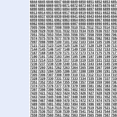
6844
6845
6846
6847
6848
6849
6850
6851
6852
6853
685
6867
6868
6869
6870
6871
6872
6873
6874
6875
6876
687
6890
6891
6892
6893
6894
6895
6896
6897
6898
6899
690
6913
6914
6915
6916
6917
6918
6919
6920
6921
6922
692
6936
6937
6938
6939
6940
6941
6942
6943
6944
6945
694
6959
6960
6961
6962
6963
6964
6965
6966
6967
6968
696
6982
6983
6984
6985
6986
6987
6988
6989
6990
6991
699
7005
7006
7007
7008
7009
7010
7011
7012
7013
7014
701
7028
7029
7030
7031
7032
7033
7034
7035
7036
7037
703
7051
7052
7053
7054
7055
7056
7057
7058
7059
7060
706
7074
7075
7076
7077
7078
7079
7080
7081
7082
7083
708
7097
7098
7099
7100
7101
7102
7103
7104
7105
7106
710
7121
7122
7123
7124
7125
7126
7127
7128
7129
7130
713
7144
7145
7146
7147
7148
7149
7150
7151
7152
7153
715
7167
7168
7169
7170
7171
7172
7173
7174
7175
7176
717
7190
7191
7192
7193
7194
7195
7196
7197
7198
7199
720
7213
7214
7215
7216
7217
7218
7219
7220
7221
7222
722
7236
7237
7238
7239
7240
7241
7242
7243
7244
7245
724
7259
7260
7261
7262
7263
7264
7265
7266
7267
7268
726
7282
7283
7284
7285
7286
7287
7288
7289
7290
7291
729
7305
7306
7307
7308
7309
7310
7311
7312
7313
7314
731
7328
7329
7330
7331
7332
7333
7334
7335
7336
7337
733
7351
7352
7353
7354
7355
7356
7357
7358
7359
7360
736
7374
7375
7376
7377
7378
7379
7380
7381
7382
7383
738
7397
7398
7399
7400
7401
7402
7403
7404
7405
7406
740
7420
7421
7422
7423
7424
7425
7426
7427
7428
7429
743
7443
7444
7445
7446
7447
7448
7449
7450
7451
7452
745
7466
7467
7468
7469
7470
7471
7472
7473
7474
7475
747
7489
7490
7491
7492
7493
7494
7495
7496
7497
7498
749
7512
7513
7514
7515
7516
7517
7518
7519
7520
7521
752
7535
7536
7537
7538
7539
7540
7541
7542
7543
7544
754
7558
7559
7560
7561
7562
7563
7564
7565
7566
7567
756