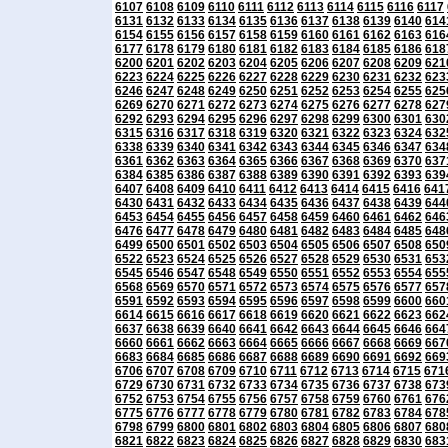
6107
6108
6109
6110
6111
6112
6113
6114
6115
6116
6117
6131
6132
6133
6134
6135
6136
6137
6138
6139
6140
614
6154
6155
6156
6157
6158
6159
6160
6161
6162
6163
616
6177
6178
6179
6180
6181
6182
6183
6184
6185
6186
618
6200
6201
6202
6203
6204
6205
6206
6207
6208
6209
621
6223
6224
6225
6226
6227
6228
6229
6230
6231
6232
623
6246
6247
6248
6249
6250
6251
6252
6253
6254
6255
625
6269
6270
6271
6272
6273
6274
6275
6276
6277
6278
627
6292
6293
6294
6295
6296
6297
6298
6299
6300
6301
630
6315
6316
6317
6318
6319
6320
6321
6322
6323
6324
632
6338
6339
6340
6341
6342
6343
6344
6345
6346
6347
634
6361
6362
6363
6364
6365
6366
6367
6368
6369
6370
637
6384
6385
6386
6387
6388
6389
6390
6391
6392
6393
639
6407
6408
6409
6410
6411
6412
6413
6414
6415
6416
641
6430
6431
6432
6433
6434
6435
6436
6437
6438
6439
644
6453
6454
6455
6456
6457
6458
6459
6460
6461
6462
646
6476
6477
6478
6479
6480
6481
6482
6483
6484
6485
648
6499
6500
6501
6502
6503
6504
6505
6506
6507
6508
650
6522
6523
6524
6525
6526
6527
6528
6529
6530
6531
653
6545
6546
6547
6548
6549
6550
6551
6552
6553
6554
655
6568
6569
6570
6571
6572
6573
6574
6575
6576
6577
657
6591
6592
6593
6594
6595
6596
6597
6598
6599
6600
660
6614
6615
6616
6617
6618
6619
6620
6621
6622
6623
662
6637
6638
6639
6640
6641
6642
6643
6644
6645
6646
664
6660
6661
6662
6663
6664
6665
6666
6667
6668
6669
667
6683
6684
6685
6686
6687
6688
6689
6690
6691
6692
669
6706
6707
6708
6709
6710
6711
6712
6713
6714
6715
671
6729
6730
6731
6732
6733
6734
6735
6736
6737
6738
673
6752
6753
6754
6755
6756
6757
6758
6759
6760
6761
676
6775
6776
6777
6778
6779
6780
6781
6782
6783
6784
678
6798
6799
6800
6801
6802
6803
6804
6805
6806
6807
680
6821
6822
6823
6824
6825
6826
6827
6828
6829
6830
683