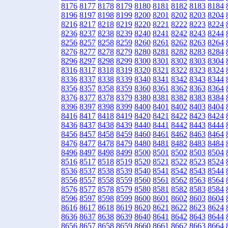
8176
8177
8178
8179
8180
8181
8182
8183
8184
8196
8197
8198
8199
8200
8201
8202
8203
8204
8216
8217
8218
8219
8220
8221
8222
8223
8224
8236
8237
8238
8239
8240
8241
8242
8243
8244
8256
8257
8258
8259
8260
8261
8262
8263
8264
8276
8277
8278
8279
8280
8281
8282
8283
8284
8296
8297
8298
8299
8300
8301
8302
8303
8304
8316
8317
8318
8319
8320
8321
8322
8323
8324
8336
8337
8338
8339
8340
8341
8342
8343
8344
8356
8357
8358
8359
8360
8361
8362
8363
8364
8376
8377
8378
8379
8380
8381
8382
8383
8384
8396
8397
8398
8399
8400
8401
8402
8403
8404
8416
8417
8418
8419
8420
8421
8422
8423
8424
8436
8437
8438
8439
8440
8441
8442
8443
8444
8456
8457
8458
8459
8460
8461
8462
8463
8464
8476
8477
8478
8479
8480
8481
8482
8483
8484
8496
8497
8498
8499
8500
8501
8502
8503
8504
8516
8517
8518
8519
8520
8521
8522
8523
8524
8536
8537
8538
8539
8540
8541
8542
8543
8544
8556
8557
8558
8559
8560
8561
8562
8563
8564
8576
8577
8578
8579
8580
8581
8582
8583
8584
8596
8597
8598
8599
8600
8601
8602
8603
8604
8616
8617
8618
8619
8620
8621
8622
8623
8624
8636
8637
8638
8639
8640
8641
8642
8643
8644
8656
8657
8658
8659
8660
8661
8662
8663
8664