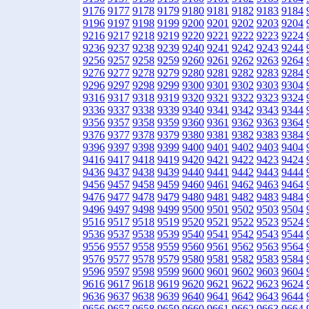
9176
9177
9178
9179
9180
9181
9182
9183
9184
9196
9197
9198
9199
9200
9201
9202
9203
9204
9216
9217
9218
9219
9220
9221
9222
9223
9224
9236
9237
9238
9239
9240
9241
9242
9243
9244
9256
9257
9258
9259
9260
9261
9262
9263
9264
9276
9277
9278
9279
9280
9281
9282
9283
9284
9296
9297
9298
9299
9300
9301
9302
9303
9304
9316
9317
9318
9319
9320
9321
9322
9323
9324
9336
9337
9338
9339
9340
9341
9342
9343
9344
9356
9357
9358
9359
9360
9361
9362
9363
9364
9376
9377
9378
9379
9380
9381
9382
9383
9384
9396
9397
9398
9399
9400
9401
9402
9403
9404
9416
9417
9418
9419
9420
9421
9422
9423
9424
9436
9437
9438
9439
9440
9441
9442
9443
9444
9456
9457
9458
9459
9460
9461
9462
9463
9464
9476
9477
9478
9479
9480
9481
9482
9483
9484
9496
9497
9498
9499
9500
9501
9502
9503
9504
9516
9517
9518
9519
9520
9521
9522
9523
9524
9536
9537
9538
9539
9540
9541
9542
9543
9544
9556
9557
9558
9559
9560
9561
9562
9563
9564
9576
9577
9578
9579
9580
9581
9582
9583
9584
9596
9597
9598
9599
9600
9601
9602
9603
9604
9616
9617
9618
9619
9620
9621
9622
9623
9624
9636
9637
9638
9639
9640
9641
9642
9643
9644
9656
9657
9658
9659
9660
9661
9662
9663
9664