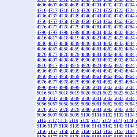
4696
4697
4698
4699
4700
4701
4702
4703
4704
4716
4717
4718
4719
4720
4721
4722
4723
4724
4736
4737
4738
4739
4740
4741
4742
4743
4744
4756
4757
4758
4759
4760
4761
4762
4763
4764
4776
4777
4778
4779
4780
4781
4782
4783
4784
4796
4797
4798
4799
4800
4801
4802
4803
4804
4816
4817
4818
4819
4820
4821
4822
4823
4824
4836
4837
4838
4839
4840
4841
4842
4843
4844
4856
4857
4858
4859
4860
4861
4862
4863
4864
4876
4877
4878
4879
4880
4881
4882
4883
4884
4896
4897
4898
4899
4900
4901
4902
4903
4904
4916
4917
4918
4919
4920
4921
4922
4923
4924
4936
4937
4938
4939
4940
4941
4942
4943
4944
4956
4957
4958
4959
4960
4961
4962
4963
4964
4976
4977
4978
4979
4980
4981
4982
4983
4984
4996
4997
4998
4999
5000
5001
5002
5003
5004
5016
5017
5018
5019
5020
5021
5022
5023
5024
5036
5037
5038
5039
5040
5041
5042
5043
5044
5056
5057
5058
5059
5060
5061
5062
5063
5064
5076
5077
5078
5079
5080
5081
5082
5083
5084
5096
5097
5098
5099
5100
5101
5102
5103
5104
5116
5117
5118
5119
5120
5121
5122
5123
5124
5
5136
5137
5138
5139
5140
5141
5142
5143
5144
5156
5157
5158
5159
5160
5161
5162
5163
5164
5176
5177
5178
5179
5180
5181
5182
5183
5184