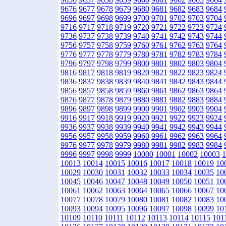
9676
9677
9678
9679
9680
9681
9682
9683
9684
9696
9697
9698
9699
9700
9701
9702
9703
9704
9716
9717
9718
9719
9720
9721
9722
9723
9724
9736
9737
9738
9739
9740
9741
9742
9743
9744
9756
9757
9758
9759
9760
9761
9762
9763
9764
9776
9777
9778
9779
9780
9781
9782
9783
9784
9796
9797
9798
9799
9800
9801
9802
9803
9804
9816
9817
9818
9819
9820
9821
9822
9823
9824
9836
9837
9838
9839
9840
9841
9842
9843
9844
9856
9857
9858
9859
9860
9861
9862
9863
9864
9876
9877
9878
9879
9880
9881
9882
9883
9884
9896
9897
9898
9899
9900
9901
9902
9903
9904
9916
9917
9918
9919
9920
9921
9922
9923
9924
9936
9937
9938
9939
9940
9941
9942
9943
9944
9956
9957
9958
9959
9960
9961
9962
9963
9964
9976
9977
9978
9979
9980
9981
9982
9983
9984
9996
9997
9998
9999
10000
10001
10002
10003
1
10013
10014
10015
10016
10017
10018
10019
10
10029
10030
10031
10032
10033
10034
10035
10
10045
10046
10047
10048
10049
10050
10051
10
10061
10062
10063
10064
10065
10066
10067
10
10077
10078
10079
10080
10081
10082
10083
10
10093
10094
10095
10096
10097
10098
10099
10
10109
10110
10111
10112
10113
10114
10115
101