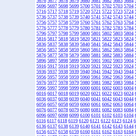
5676
5677
5678
5679
5680
5681
5682
5683
5684
5696
5697
5698
5699
5700
5701
5702
5703
5704
5716
5717
5718
5719
5720
5721
5722
5723
5724
5736
5737
5738
5739
5740
5741
5742
5743
5744
5756
5757
5758
5759
5760
5761
5762
5763
5764
5776
5777
5778
5779
5780
5781
5782
5783
5784
5796
5797
5798
5799
5800
5801
5802
5803
5804
5816
5817
5818
5819
5820
5821
5822
5823
5824
5836
5837
5838
5839
5840
5841
5842
5843
5844
5856
5857
5858
5859
5860
5861
5862
5863
5864
5876
5877
5878
5879
5880
5881
5882
5883
5884
5896
5897
5898
5899
5900
5901
5902
5903
5904
5916
5917
5918
5919
5920
5921
5922
5923
5924
5936
5937
5938
5939
5940
5941
5942
5943
5944
5956
5957
5958
5959
5960
5961
5962
5963
5964
5976
5977
5978
5979
5980
5981
5982
5983
5984
5996
5997
5998
5999
6000
6001
6002
6003
6004
6016
6017
6018
6019
6020
6021
6022
6023
6024
6036
6037
6038
6039
6040
6041
6042
6043
6044
6056
6057
6058
6059
6060
6061
6062
6063
6064
6076
6077
6078
6079
6080
6081
6082
6083
6084
6096
6097
6098
6099
6100
6101
6102
6103
6104
6116
6117
6118
6119
6120
6121
6122
6123
6124
6
6136
6137
6138
6139
6140
6141
6142
6143
6144
6156
6157
6158
6159
6160
6161
6162
6163
6164