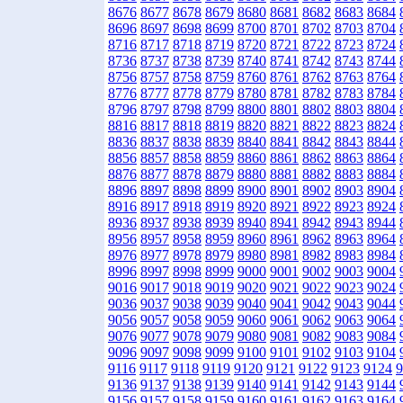
8676
8677
8678
8679
8680
8681
8682
8683
8684
8696
8697
8698
8699
8700
8701
8702
8703
8704
8716
8717
8718
8719
8720
8721
8722
8723
8724
8736
8737
8738
8739
8740
8741
8742
8743
8744
8756
8757
8758
8759
8760
8761
8762
8763
8764
8776
8777
8778
8779
8780
8781
8782
8783
8784
8796
8797
8798
8799
8800
8801
8802
8803
8804
8816
8817
8818
8819
8820
8821
8822
8823
8824
8836
8837
8838
8839
8840
8841
8842
8843
8844
8856
8857
8858
8859
8860
8861
8862
8863
8864
8876
8877
8878
8879
8880
8881
8882
8883
8884
8896
8897
8898
8899
8900
8901
8902
8903
8904
8916
8917
8918
8919
8920
8921
8922
8923
8924
8936
8937
8938
8939
8940
8941
8942
8943
8944
8956
8957
8958
8959
8960
8961
8962
8963
8964
8976
8977
8978
8979
8980
8981
8982
8983
8984
8996
8997
8998
8999
9000
9001
9002
9003
9004
9016
9017
9018
9019
9020
9021
9022
9023
9024
9036
9037
9038
9039
9040
9041
9042
9043
9044
9056
9057
9058
9059
9060
9061
9062
9063
9064
9076
9077
9078
9079
9080
9081
9082
9083
9084
9096
9097
9098
9099
9100
9101
9102
9103
9104
9116
9117
9118
9119
9120
9121
9122
9123
9124
9
9136
9137
9138
9139
9140
9141
9142
9143
9144
9156
9157
9158
9159
9160
9161
9162
9163
9164