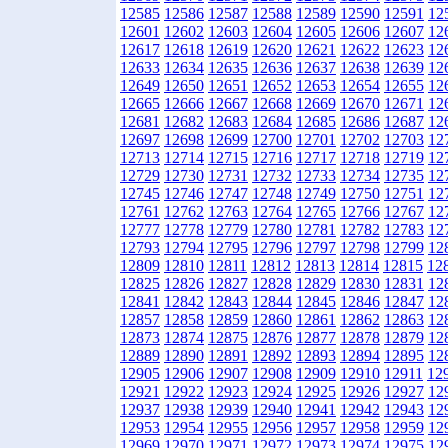
12585
12586
12587
12588
12589
12590
12591
12
12601
12602
12603
12604
12605
12606
12607
12
12617
12618
12619
12620
12621
12622
12623
12
12633
12634
12635
12636
12637
12638
12639
12
12649
12650
12651
12652
12653
12654
12655
12
12665
12666
12667
12668
12669
12670
12671
12
12681
12682
12683
12684
12685
12686
12687
12
12697
12698
12699
12700
12701
12702
12703
12
12713
12714
12715
12716
12717
12718
12719
12
12729
12730
12731
12732
12733
12734
12735
12
12745
12746
12747
12748
12749
12750
12751
12
12761
12762
12763
12764
12765
12766
12767
12
12777
12778
12779
12780
12781
12782
12783
12
12793
12794
12795
12796
12797
12798
12799
12
12809
12810
12811
12812
12813
12814
12815
12
12825
12826
12827
12828
12829
12830
12831
12
12841
12842
12843
12844
12845
12846
12847
12
12857
12858
12859
12860
12861
12862
12863
12
12873
12874
12875
12876
12877
12878
12879
12
12889
12890
12891
12892
12893
12894
12895
12
12905
12906
12907
12908
12909
12910
12911
12
12921
12922
12923
12924
12925
12926
12927
12
12937
12938
12939
12940
12941
12942
12943
12
12953
12954
12955
12956
12957
12958
12959
12
12969
12970
12971
12972
12973
12974
12975
12