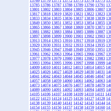
13769
13770
13771
13772
13773
13774
13775
13
13785
13786
13787
13788
13789
13790
13791
13
13801
13802
13803
13804
13805
13806
13807
13
13817
13818
13819
13820
13821
13822
13823
13
13833
13834
13835
13836
13837
13838
13839
13
13849
13850
13851
13852
13853
13854
13855
13
13865
13866
13867
13868
13869
13870
13871
13
13881
13882
13883
13884
13885
13886
13887
13
13897
13898
13899
13900
13901
13902
13903
13
13913
13914
13915
13916
13917
13918
13919
13
13929
13930
13931
13932
13933
13934
13935
13
13945
13946
13947
13948
13949
13950
13951
13
13961
13962
13963
13964
13965
13966
13967
13
13977
13978
13979
13980
13981
13982
13983
13
13993
13994
13995
13996
13997
13998
13999
14
14009
14010
14011
14012
14013
14014
14015
14
14025
14026
14027
14028
14029
14030
14031
14
14041
14042
14043
14044
14045
14046
14047
14
14057
14058
14059
14060
14061
14062
14063
14
14073
14074
14075
14076
14077
14078
14079
14
14089
14090
14091
14092
14093
14094
14095
14
14105
14106
14107
14108
14109
14110
14111
14
14122
14123
14124
14125
14126
14127
14128
14
14138
14139
14140
14141
14142
14143
14144
14
14154
14155
14156
14157
14158
14159
14160
14