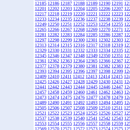
12185
12186
12187
12188
12189
12190
12191
12
12201
12202
12203
12204
12205
12206
12207
12
12217
12218
12219
12220
12221
12222
12223
12
12233
12234
12235
12236
12237
12238
12239
12
12249
12250
12251
12252
12253
12254
12255
12
12265
12266
12267
12268
12269
12270
12271
12
12281
12282
12283
12284
12285
12286
12287
12
12297
12298
12299
12300
12301
12302
12303
12
12313
12314
12315
12316
12317
12318
12319
12
12329
12330
12331
12332
12333
12334
12335
12
12345
12346
12347
12348
12349
12350
12351
12
12361
12362
12363
12364
12365
12366
12367
12
12377
12378
12379
12380
12381
12382
12383
12
12393
12394
12395
12396
12397
12398
12399
12
12409
12410
12411
12412
12413
12414
12415
12
12425
12426
12427
12428
12429
12430
12431
12
12441
12442
12443
12444
12445
12446
12447
12
12457
12458
12459
12460
12461
12462
12463
12
12473
12474
12475
12476
12477
12478
12479
12
12489
12490
12491
12492
12493
12494
12495
12
12505
12506
12507
12508
12509
12510
12511
12
12521
12522
12523
12524
12525
12526
12527
12
12537
12538
12539
12540
12541
12542
12543
12
12553
12554
12555
12556
12557
12558
12559
12
12569
12570
12571
12572
12573
12574
12575
12