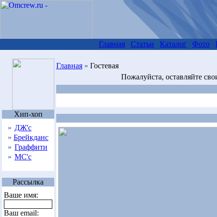
Главная
Статьи
Каталог
Фото
Главная
»
Гостевая
Пожалуйста, оставляйте сво
Хип-хоп
»
ДЖ'с
»
Брейкданс
»
Граффити
»
МС'с
Рассылка
Ваше имя:
Ваш email: