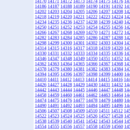
14170
14171
14172
14173
14174
14175
14176
14
14186
14187
14188
14189
14190
14191
14192
14
14202
14203
14204
14205
14206
14207
14208
14
14218
14219
14220
14221
14222
14223
14224
14
14234
14235
14236
14237
14238
14239
14240
14
14250
14251
14252
14253
14254
14255
14256
14
14266
14267
14268
14269
14270
14271
14272
14
14282
14283
14284
14285
14286
14287
14288
14
14298
14299
14300
14301
14302
14303
14304
14
14314
14315
14316
14317
14318
14319
14320
14
14330
14331
14332
14333
14334
14335
14336
14
14346
14347
14348
14349
14350
14351
14352
14
14362
14363
14364
14365
14366
14367
14368
14
14378
14379
14380
14381
14382
14383
14384
14
14394
14395
14396
14397
14398
14399
14400
14
14410
14411
14412
14413
14414
14415
14416
14
14426
14427
14428
14429
14430
14431
14432
14
14442
14443
14444
14445
14446
14447
14448
14
14458
14459
14460
14461
14462
14463
14464
14
14474
14475
14476
14477
14478
14479
14480
14
14490
14491
14492
14493
14494
14495
14496
14
14506
14507
14508
14509
14510
14511
14512
14
14522
14523
14524
14525
14526
14527
14528
14
14538
14539
14540
14541
14542
14543
14544
14
14554
14555
14556
14557
14558
14559
14560
14