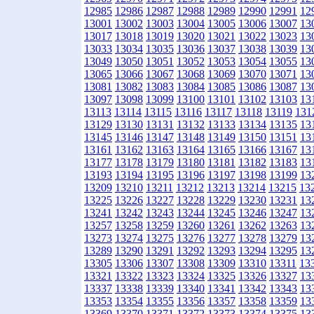
12985
12986
12987
12988
12989
12990
12991
12
13001
13002
13003
13004
13005
13006
13007
13
13017
13018
13019
13020
13021
13022
13023
13
13033
13034
13035
13036
13037
13038
13039
13
13049
13050
13051
13052
13053
13054
13055
13
13065
13066
13067
13068
13069
13070
13071
13
13081
13082
13083
13084
13085
13086
13087
13
13097
13098
13099
13100
13101
13102
13103
13
13113
13114
13115
13116
13117
13118
13119
131
13129
13130
13131
13132
13133
13134
13135
13
13145
13146
13147
13148
13149
13150
13151
13
13161
13162
13163
13164
13165
13166
13167
13
13177
13178
13179
13180
13181
13182
13183
13
13193
13194
13195
13196
13197
13198
13199
13
13209
13210
13211
13212
13213
13214
13215
13
13225
13226
13227
13228
13229
13230
13231
13
13241
13242
13243
13244
13245
13246
13247
13
13257
13258
13259
13260
13261
13262
13263
13
13273
13274
13275
13276
13277
13278
13279
13
13289
13290
13291
13292
13293
13294
13295
13
13305
13306
13307
13308
13309
13310
13311
13
13321
13322
13323
13324
13325
13326
13327
13
13337
13338
13339
13340
13341
13342
13343
13
13353
13354
13355
13356
13357
13358
13359
13
13369
13370
13371
13372
13373
13374
13375
13