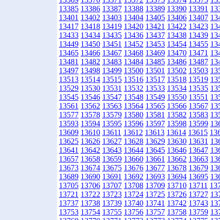
13385
13386
13387
13388
13389
13390
13391
13
13401
13402
13403
13404
13405
13406
13407
13
13417
13418
13419
13420
13421
13422
13423
13
13433
13434
13435
13436
13437
13438
13439
13
13449
13450
13451
13452
13453
13454
13455
13
13465
13466
13467
13468
13469
13470
13471
13
13481
13482
13483
13484
13485
13486
13487
13
13497
13498
13499
13500
13501
13502
13503
13
13513
13514
13515
13516
13517
13518
13519
13
13529
13530
13531
13532
13533
13534
13535
13
13545
13546
13547
13548
13549
13550
13551
13
13561
13562
13563
13564
13565
13566
13567
13
13577
13578
13579
13580
13581
13582
13583
13
13593
13594
13595
13596
13597
13598
13599
13
13609
13610
13611
13612
13613
13614
13615
13
13625
13626
13627
13628
13629
13630
13631
13
13641
13642
13643
13644
13645
13646
13647
13
13657
13658
13659
13660
13661
13662
13663
13
13673
13674
13675
13676
13677
13678
13679
13
13689
13690
13691
13692
13693
13694
13695
13
13705
13706
13707
13708
13709
13710
13711
13
13721
13722
13723
13724
13725
13726
13727
13
13737
13738
13739
13740
13741
13742
13743
13
13753
13754
13755
13756
13757
13758
13759
13