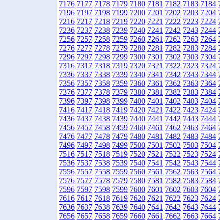
7176
7177
7178
7179
7180
7181
7182
7183
7184
7196
7197
7198
7199
7200
7201
7202
7203
7204
7216
7217
7218
7219
7220
7221
7222
7223
7224
7236
7237
7238
7239
7240
7241
7242
7243
7244
7256
7257
7258
7259
7260
7261
7262
7263
7264
7276
7277
7278
7279
7280
7281
7282
7283
7284
7296
7297
7298
7299
7300
7301
7302
7303
7304
7316
7317
7318
7319
7320
7321
7322
7323
7324
7336
7337
7338
7339
7340
7341
7342
7343
7344
7356
7357
7358
7359
7360
7361
7362
7363
7364
7376
7377
7378
7379
7380
7381
7382
7383
7384
7396
7397
7398
7399
7400
7401
7402
7403
7404
7416
7417
7418
7419
7420
7421
7422
7423
7424
7436
7437
7438
7439
7440
7441
7442
7443
7444
7456
7457
7458
7459
7460
7461
7462
7463
7464
7476
7477
7478
7479
7480
7481
7482
7483
7484
7496
7497
7498
7499
7500
7501
7502
7503
7504
7516
7517
7518
7519
7520
7521
7522
7523
7524
7536
7537
7538
7539
7540
7541
7542
7543
7544
7556
7557
7558
7559
7560
7561
7562
7563
7564
7576
7577
7578
7579
7580
7581
7582
7583
7584
7596
7597
7598
7599
7600
7601
7602
7603
7604
7616
7617
7618
7619
7620
7621
7622
7623
7624
7636
7637
7638
7639
7640
7641
7642
7643
7644
7656
7657
7658
7659
7660
7661
7662
7663
7664