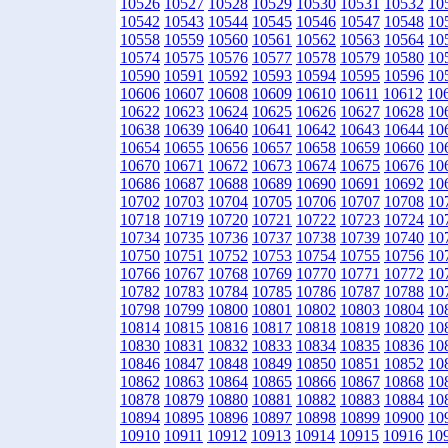
10526
10527
10528
10529
10530
10531
10532
10
10542
10543
10544
10545
10546
10547
10548
10
10558
10559
10560
10561
10562
10563
10564
10
10574
10575
10576
10577
10578
10579
10580
10
10590
10591
10592
10593
10594
10595
10596
10
10606
10607
10608
10609
10610
10611
10612
10
10622
10623
10624
10625
10626
10627
10628
10
10638
10639
10640
10641
10642
10643
10644
10
10654
10655
10656
10657
10658
10659
10660
10
10670
10671
10672
10673
10674
10675
10676
10
10686
10687
10688
10689
10690
10691
10692
10
10702
10703
10704
10705
10706
10707
10708
10
10718
10719
10720
10721
10722
10723
10724
10
10734
10735
10736
10737
10738
10739
10740
10
10750
10751
10752
10753
10754
10755
10756
10
10766
10767
10768
10769
10770
10771
10772
10
10782
10783
10784
10785
10786
10787
10788
10
10798
10799
10800
10801
10802
10803
10804
10
10814
10815
10816
10817
10818
10819
10820
10
10830
10831
10832
10833
10834
10835
10836
10
10846
10847
10848
10849
10850
10851
10852
10
10862
10863
10864
10865
10866
10867
10868
10
10878
10879
10880
10881
10882
10883
10884
10
10894
10895
10896
10897
10898
10899
10900
10
10910
10911
10912
10913
10914
10915
10916
10