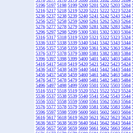
5196
5197
5198
5199
5200
5201
5202
5203
5204
5216
5217
5218
5219
5220
5221
5222
5223
5224
5236
5237
5238
5239
5240
5241
5242
5243
5244
5256
5257
5258
5259
5260
5261
5262
5263
5264
5276
5277
5278
5279
5280
5281
5282
5283
5284
5296
5297
5298
5299
5300
5301
5302
5303
5304
5316
5317
5318
5319
5320
5321
5322
5323
5324
5336
5337
5338
5339
5340
5341
5342
5343
5344
5356
5357
5358
5359
5360
5361
5362
5363
5364
5376
5377
5378
5379
5380
5381
5382
5383
5384
5396
5397
5398
5399
5400
5401
5402
5403
5404
5416
5417
5418
5419
5420
5421
5422
5423
5424
5436
5437
5438
5439
5440
5441
5442
5443
5444
5456
5457
5458
5459
5460
5461
5462
5463
5464
5476
5477
5478
5479
5480
5481
5482
5483
5484
5496
5497
5498
5499
5500
5501
5502
5503
5504
5516
5517
5518
5519
5520
5521
5522
5523
5524
5536
5537
5538
5539
5540
5541
5542
5543
5544
5556
5557
5558
5559
5560
5561
5562
5563
5564
5576
5577
5578
5579
5580
5581
5582
5583
5584
5596
5597
5598
5599
5600
5601
5602
5603
5604
5616
5617
5618
5619
5620
5621
5622
5623
5624
5636
5637
5638
5639
5640
5641
5642
5643
5644
5656
5657
5658
5659
5660
5661
5662
5663
5664