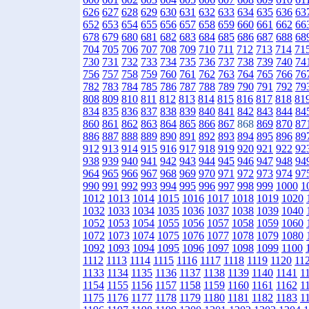
626
627
628
629
630
631
632
633
634
635
636
63
652
653
654
655
656
657
658
659
660
661
662
66
678
679
680
681
682
683
684
685
686
687
688
68
704
705
706
707
708
709
710
711
712
713
714
71
730
731
732
733
734
735
736
737
738
739
740
74
756
757
758
759
760
761
762
763
764
765
766
76
782
783
784
785
786
787
788
789
790
791
792
79
808
809
810
811
812
813
814
815
816
817
818
81
834
835
836
837
838
839
840
841
842
843
844
84
860
861
862
863
864
865
866
867
868
869
870
87
886
887
888
889
890
891
892
893
894
895
896
89
912
913
914
915
916
917
918
919
920
921
922
92
938
939
940
941
942
943
944
945
946
947
948
94
964
965
966
967
968
969
970
971
972
973
974
97
990
991
992
993
994
995
996
997
998
999
1000
1
1012
1013
1014
1015
1016
1017
1018
1019
1020
1032
1033
1034
1035
1036
1037
1038
1039
1040
1052
1053
1054
1055
1056
1057
1058
1059
1060
1072
1073
1074
1075
1076
1077
1078
1079
1080
1092
1093
1094
1095
1096
1097
1098
1099
1100
1112
1113
1114
1115
1116
1117
1118
1119
1120
11
1133
1134
1135
1136
1137
1138
1139
1140
1141
1
1154
1155
1156
1157
1158
1159
1160
1161
1162
1
1175
1176
1177
1178
1179
1180
1181
1182
1183
1