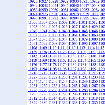
10926
10927
10928
10929
10930
10931
10932
10
10942
10943
10944
10945
10946
10947
10948
10
10958
10959
10960
10961
10962
10963
10964
10
10974
10975
10976
10977
10978
10979
10980
10
10990
10991
10992
10993
10994
10995
10996
10
11006
11007
11008
11009
11010
11011
11012
110
11023
11024
11025
11026
11027
11028
11029
110
11040
11041
11042
11043
11044
11045
11046
110
11057
11058
11059
11060
11061
11062
11063
110
11074
11075
11076
11077
11078
11079
11080
110
11091
11092
11093
11094
11095
11096
11097
110
11108
11109
11110
11111
11112
11113
11114
11115
11125
11126
11127
11128
11129
11130
11131
1113
11142
11143
11144
11145
11146
11147
11148
1114
11159
11160
11161
11162
11163
11164
11165
1116
11176
11177
11178
11179
11180
11181
11182
1118
11193
11194
11195
11196
11197
11198
11199
1120
11210
11211
11212
11213
11214
11215
11216
112
11227
11228
11229
11230
11231
11232
11233
112
11244
11245
11246
11247
11248
11249
11250
112
11261
11262
11263
11264
11265
11266
11267
112
11278
11279
11280
11281
11282
11283
11284
112
11295
11296
11297
11298
11299
11300
11301
113
11312
11313
11314
11315
11316
11317
11318
113
11329
11330
11331
11332
11333
11334
11335
113