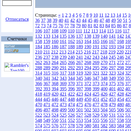
Страницы:
«
1
2
3
4
5
6
7
8
9
10
11
12
13
14
15
1
Отписаться
36
37
38
39
40
41
42
43
44
45
46
47
48
49
50
51
5
72
73
74
75
76
77
78
79
80
81
82
83
84
85
86
87
8
106
107
108
109
110
111
112
113
114
115
116
117
132
133
134
135
136
137
138
139
140
141
142
14
Счетчики
158
159
160
161
162
163
164
165
166
167
168
16
184
185
186
187
188
189
190
191
192
193
194
19
210
211
212
213
214
215
216
217
218
219
220
22
236
237
238
239
240
241
242
243
244
245
246
24
262
263
264
265
266
267
268
269
270
271
272
27
288
289
290
291
292
293
294
295
296
297
298
29
314
315
316
317
318
319
320
321
322
323
324
32
340
341
342
343
344
345
346
347
348
349
350
35
366
367
368
369
370
371
372
373
374
375
376
37
392
393
394
395
396
397
398
399
400
401
402
40
418
419
420
421
422
423
424
425
426
427
428
42
444
445
446
447
448
449
450
451
452
453
454
45
470
471
472
473
474
475
476
477
478
479
480
48
496
497
498
499
500
501
502
503
504
505
506
50
522
523
524
525
526
527
528
529
530
531
532
53
548
549
550
551
552
553
554
555
556
557
558
55
574
575
576
577
578
579
580
581
582
583
584
58
600
601
602
603
604
605
606
607
608
609
610
61