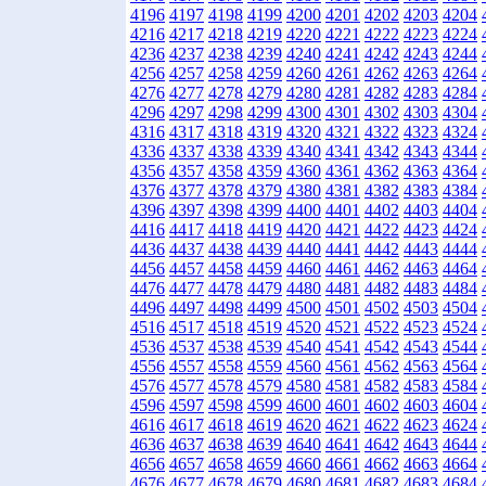
4196
4197
4198
4199
4200
4201
4202
4203
4204
4216
4217
4218
4219
4220
4221
4222
4223
4224
4236
4237
4238
4239
4240
4241
4242
4243
4244
4256
4257
4258
4259
4260
4261
4262
4263
4264
4276
4277
4278
4279
4280
4281
4282
4283
4284
4296
4297
4298
4299
4300
4301
4302
4303
4304
4316
4317
4318
4319
4320
4321
4322
4323
4324
4336
4337
4338
4339
4340
4341
4342
4343
4344
4356
4357
4358
4359
4360
4361
4362
4363
4364
4376
4377
4378
4379
4380
4381
4382
4383
4384
4396
4397
4398
4399
4400
4401
4402
4403
4404
4416
4417
4418
4419
4420
4421
4422
4423
4424
4436
4437
4438
4439
4440
4441
4442
4443
4444
4456
4457
4458
4459
4460
4461
4462
4463
4464
4476
4477
4478
4479
4480
4481
4482
4483
4484
4496
4497
4498
4499
4500
4501
4502
4503
4504
4516
4517
4518
4519
4520
4521
4522
4523
4524
4536
4537
4538
4539
4540
4541
4542
4543
4544
4556
4557
4558
4559
4560
4561
4562
4563
4564
4576
4577
4578
4579
4580
4581
4582
4583
4584
4596
4597
4598
4599
4600
4601
4602
4603
4604
4616
4617
4618
4619
4620
4621
4622
4623
4624
4636
4637
4638
4639
4640
4641
4642
4643
4644
4656
4657
4658
4659
4660
4661
4662
4663
4664
4676
4677
4678
4679
4680
4681
4682
4683
4684