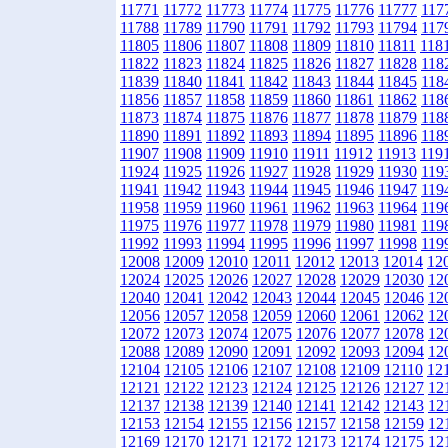
11771
11772
11773
11774
11775
11776
11777
117
11788
11789
11790
11791
11792
11793
11794
117
11805
11806
11807
11808
11809
11810
11811
118
11822
11823
11824
11825
11826
11827
11828
118
11839
11840
11841
11842
11843
11844
11845
118
11856
11857
11858
11859
11860
11861
11862
118
11873
11874
11875
11876
11877
11878
11879
118
11890
11891
11892
11893
11894
11895
11896
118
11907
11908
11909
11910
11911
11912
11913
119
11924
11925
11926
11927
11928
11929
11930
119
11941
11942
11943
11944
11945
11946
11947
119
11958
11959
11960
11961
11962
11963
11964
119
11975
11976
11977
11978
11979
11980
11981
119
11992
11993
11994
11995
11996
11997
11998
119
12008
12009
12010
12011
12012
12013
12014
12
12024
12025
12026
12027
12028
12029
12030
12
12040
12041
12042
12043
12044
12045
12046
12
12056
12057
12058
12059
12060
12061
12062
12
12072
12073
12074
12075
12076
12077
12078
12
12088
12089
12090
12091
12092
12093
12094
12
12104
12105
12106
12107
12108
12109
12110
12
12121
12122
12123
12124
12125
12126
12127
12
12137
12138
12139
12140
12141
12142
12143
12
12153
12154
12155
12156
12157
12158
12159
12
12169
12170
12171
12172
12173
12174
12175
12