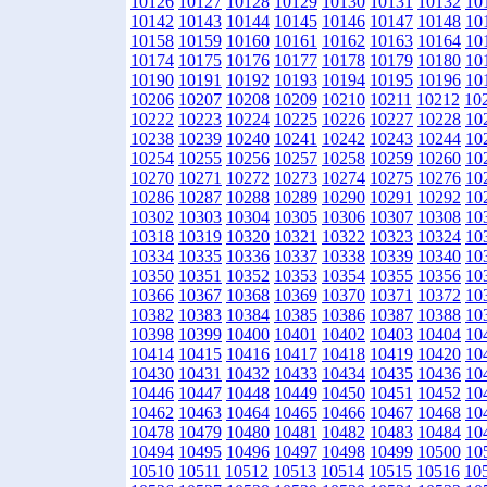
10126
10127
10128
10129
10130
10131
10132
10
10142
10143
10144
10145
10146
10147
10148
10
10158
10159
10160
10161
10162
10163
10164
10
10174
10175
10176
10177
10178
10179
10180
10
10190
10191
10192
10193
10194
10195
10196
10
10206
10207
10208
10209
10210
10211
10212
10
10222
10223
10224
10225
10226
10227
10228
10
10238
10239
10240
10241
10242
10243
10244
10
10254
10255
10256
10257
10258
10259
10260
10
10270
10271
10272
10273
10274
10275
10276
10
10286
10287
10288
10289
10290
10291
10292
10
10302
10303
10304
10305
10306
10307
10308
10
10318
10319
10320
10321
10322
10323
10324
10
10334
10335
10336
10337
10338
10339
10340
10
10350
10351
10352
10353
10354
10355
10356
10
10366
10367
10368
10369
10370
10371
10372
10
10382
10383
10384
10385
10386
10387
10388
10
10398
10399
10400
10401
10402
10403
10404
10
10414
10415
10416
10417
10418
10419
10420
10
10430
10431
10432
10433
10434
10435
10436
10
10446
10447
10448
10449
10450
10451
10452
10
10462
10463
10464
10465
10466
10467
10468
10
10478
10479
10480
10481
10482
10483
10484
10
10494
10495
10496
10497
10498
10499
10500
10
10510
10511
10512
10513
10514
10515
10516
10