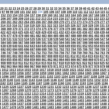
20
21
22
23
24
25
26
27
28
29
30
31
32
33
34
35
36
37
38
39
40
41
42
43
44
45
6
97
98
99
100
101
102
103
104
105
106
107
108
109
110
111
112
113
114
115
1
152
153
154
155
156
157
158
159
160
161
162
163
164
165
166
167
168
169
1
206
207
208
209
210
211
212
213
214
215
216
217
218
219
220
221
222
223
22
260
261
262
263
264
265
266
267
268
269
270
271
272
273
274
275
276
277
2
314
315
316
317
318
319
320
321
322
323
324
325
326
327
328
329
330
331
33
368
369
370
371
372
373
374
375
376
377
378
379
380
381
382
383
384
385
3
422
423
424
425
426
427
428
429
430
431
432
433
434
435
436
437
438
439
44
476
477
478
479
480
481
482
483
484
485
486
487
488
489
490
491
492
493
4
530
531
532
533
534
535
536
537
538
539
540
541
542
543
544
545
546
547
5
584
585
586
587
588
589
590
591
592
593
594
595
596
597
598
599
600
601
6
638
639
640
641
642
643
644
645
646
647
648
649
650
651
652
653
654
655
6
692
693
694
695
696
697
698
699
700
701
702
703
704
705
706
707
708
709
7
746
747
748
749
750
751
752
753
754
755
756
757
758
759
760
761
762
763
7
800
801
802
803
804
805
806
807
808
809
810
811
812
813
814
815
816
817
81
854
855
856
857
858
859
860
861
862
863
864
865
866
867
868
869
870
871
8
908
909
910
911
912
913
914
915
916
917
918
919
920
921
922
923
924
925
92
962
963
964
965
966
967
968
969
970
971
972
973
974
975
976
977
978
979
9
1
1012
1013
1014
1015
1016
1017
1018
1019
1020
1021
1022
1023
1024
1025
1
3
1054
1055
1056
1057
1058
1059
1060
1061
1062
1063
1064
1065
1066
1067
5
1096
1097
1098
1099
1100
1101
1102
1103
1104
1105
1106
1107
1108
1109
11
1139
1140
1141
1142
1143
1144
1145
1146
1147
1148
1149
1150
1151
1152
1153
1182
1183
1184
1185
1186
1187
1188
1189
1190
1191
1192
1193
1194
1195
1196
4
1225
1226
1227
1228
1229
1230
1231
1232
1233
1234
1235
1236
1237
1238
6
1267
1268
1269
1270
1271
1272
1273
1274
1275
1276
1277
1278
1279
1280
8
1309
1310
1311
1312
1313
1314
1315
1316
1317
1318
1319
1320
1321
1322
1
0
1351
1352
1353
1354
1355
1356
1357
1358
1359
1360
1361
1362
1363
1364
2
1393
1394
1395
1396
1397
1398
1399
1400
1401
1402
1403
1404
1405
1406
4
1435
1436
1437
1438
1439
1440
1441
1442
1443
1444
1445
1446
1447
1448
6
1477
1478
1479
1480
1481
1482
1483
1484
1485
1486
1487
1488
1489
1490