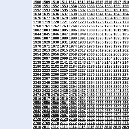
1508
1509
1510
1511
1512
1513
1514
1515
1516
1517
151
1550
1551
1552
1553
1554
1555
1556
1557
1558
1559
156
1592
1593
1594
1595
1596
1597
1598
1599
1600
1601
160
1634
1635
1636
1637
1638
1639
1640
1641
1642
1643
164
1676
1677
1678
1679
1680
1681
1682
1683
1684
1685
168
1718
1719
1720
1721
1722
1723
1724
1725
1726
1727
172
1760
1761
1762
1763
1764
1765
1766
1767
1768
1769
177
1802
1803
1804
1805
1806
1807
1808
1809
1810
1811
181
1844
1845
1846
1847
1848
1849
1850
1851
1852
1853
185
1886
1887
1888
1889
1890
1891
1892
1893
1894
1895
189
1928
1929
1930
1931
1932
1933
1934
1935
1936
1937
193
1970
1971
1972
1973
1974
1975
1976
1977
1978
1979
198
2012
2013
2014
2015
2016
2017
2018
2019
2020
2021
202
2054
2055
2056
2057
2058
2059
2060
2061
2062
2063
206
2096
2097
2098
2099
2100
2101
2102
2103
2104
2105
210
2138
2139
2140
2141
2142
2143
2144
2145
2146
2147
214
2180
2181
2182
2183
2184
2185
2186
2187
2188
2189
219
2222
2223
2224
2225
2226
2227
2228
2229
2230
2231
223
2264
2265
2266
2267
2268
2269
2270
2271
2272
2273
227
2306
2307
2308
2309
2310
2311
2312
2313
2314
2315
231
2348
2349
2350
2351
2352
2353
2354
2355
2356
2357
235
2390
2391
2392
2393
2394
2395
2396
2397
2398
2399
240
2432
2433
2434
2435
2436
2437
2438
2439
2440
2441
244
2474
2475
2476
2477
2478
2479
2480
2481
2482
2483
248
2516
2517
2518
2519
2520
2521
2522
2523
2524
2525
252
2558
2559
2560
2561
2562
2563
2564
2565
2566
2567
256
2600
2601
2602
2603
2604
2605
2606
2607
2608
2609
261
2642
2643
2644
2645
2646
2647
2648
2649
2650
2651
265
2684
2685
2686
2687
2688
2689
2690
2691
2692
2693
269
2726
2727
2728
2729
2730
2731
2732
2733
2734
2735
273
2768
2769
2770
2771
2772
2773
2774
2775
2776
2777
277
2810
2811
2812
2813
2814
2815
2816
2817
2818
2819
282