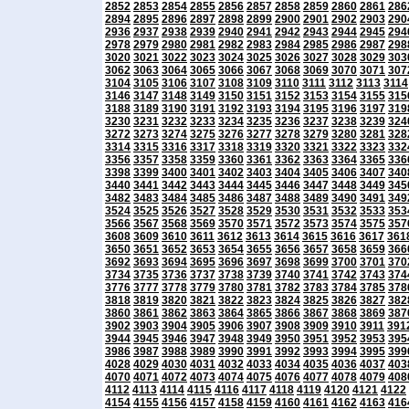
2852
2853
2854
2855
2856
2857
2858
2859
2860
2861
286
2894
2895
2896
2897
2898
2899
2900
2901
2902
2903
290
2936
2937
2938
2939
2940
2941
2942
2943
2944
2945
294
2978
2979
2980
2981
2982
2983
2984
2985
2986
2987
298
3020
3021
3022
3023
3024
3025
3026
3027
3028
3029
303
3062
3063
3064
3065
3066
3067
3068
3069
3070
3071
307
3104
3105
3106
3107
3108
3109
3110
3111
3112
3113
3114
3146
3147
3148
3149
3150
3151
3152
3153
3154
3155
315
3188
3189
3190
3191
3192
3193
3194
3195
3196
3197
319
3230
3231
3232
3233
3234
3235
3236
3237
3238
3239
324
3272
3273
3274
3275
3276
3277
3278
3279
3280
3281
328
3314
3315
3316
3317
3318
3319
3320
3321
3322
3323
332
3356
3357
3358
3359
3360
3361
3362
3363
3364
3365
336
3398
3399
3400
3401
3402
3403
3404
3405
3406
3407
340
3440
3441
3442
3443
3444
3445
3446
3447
3448
3449
345
3482
3483
3484
3485
3486
3487
3488
3489
3490
3491
349
3524
3525
3526
3527
3528
3529
3530
3531
3532
3533
353
3566
3567
3568
3569
3570
3571
3572
3573
3574
3575
357
3608
3609
3610
3611
3612
3613
3614
3615
3616
3617
361
3650
3651
3652
3653
3654
3655
3656
3657
3658
3659
366
3692
3693
3694
3695
3696
3697
3698
3699
3700
3701
370
3734
3735
3736
3737
3738
3739
3740
3741
3742
3743
374
3776
3777
3778
3779
3780
3781
3782
3783
3784
3785
378
3818
3819
3820
3821
3822
3823
3824
3825
3826
3827
382
3860
3861
3862
3863
3864
3865
3866
3867
3868
3869
387
3902
3903
3904
3905
3906
3907
3908
3909
3910
3911
391
3944
3945
3946
3947
3948
3949
3950
3951
3952
3953
395
3986
3987
3988
3989
3990
3991
3992
3993
3994
3995
399
4028
4029
4030
4031
4032
4033
4034
4035
4036
4037
403
4070
4071
4072
4073
4074
4075
4076
4077
4078
4079
408
4112
4113
4114
4115
4116
4117
4118
4119
4120
4121
4122
4154
4155
4156
4157
4158
4159
4160
4161
4162
4163
416