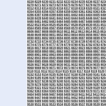
8228
8229
8230
8231
8232
8233
8234
8235
8236
8237
823
8270
8271
8272
8273
8274
8275
8276
8277
8278
8279
828
8312
8313
8314
8315
8316
8317
8318
8319
8320
8321
832
8354
8355
8356
8357
8358
8359
8360
8361
8362
8363
836
8396
8397
8398
8399
8400
8401
8402
8403
8404
8405
840
8438
8439
8440
8441
8442
8443
8444
8445
8446
8447
844
8480
8481
8482
8483
8484
8485
8486
8487
8488
8489
849
8522
8523
8524
8525
8526
8527
8528
8529
8530
8531
853
8564
8565
8566
8567
8568
8569
8570
8571
8572
8573
857
8606
8607
8608
8609
8610
8611
8612
8613
8614
8615
861
8648
8649
8650
8651
8652
8653
8654
8655
8656
8657
865
8690
8691
8692
8693
8694
8695
8696
8697
8698
8699
870
8732
8733
8734
8735
8736
8737
8738
8739
8740
8741
874
8774
8775
8776
8777
8778
8779
8780
8781
8782
8783
878
8816
8817
8818
8819
8820
8821
8822
8823
8824
8825
882
8858
8859
8860
8861
8862
8863
8864
8865
8866
8867
886
8900
8901
8902
8903
8904
8905
8906
8907
8908
8909
891
8942
8943
8944
8945
8946
8947
8948
8949
8950
8951
895
8984
8985
8986
8987
8988
8989
8990
8991
8992
8993
899
9026
9027
9028
9029
9030
9031
9032
9033
9034
9035
903
9068
9069
9070
9071
9072
9073
9074
9075
9076
9077
907
9110
9111
9112
9113
9114
9115
9116
9117
9118
9119
9120
9152
9153
9154
9155
9156
9157
9158
9159
9160
9161
916
9194
9195
9196
9197
9198
9199
9200
9201
9202
9203
920
9236
9237
9238
9239
9240
9241
9242
9243
9244
9245
924
9278
9279
9280
9281
9282
9283
9284
9285
9286
9287
928
9320
9321
9322
9323
9324
9325
9326
9327
9328
9329
933
9362
9363
9364
9365
9366
9367
9368
9369
9370
9371
937
9404
9405
9406
9407
9408
9409
9410
9411
9412
9413
941
9446
9447
9448
9449
9450
9451
9452
9453
9454
9455
945
9488
9489
9490
9491
9492
9493
9494
9495
9496
9497
949
9530
9531
9532
9533
9534
9535
9536
9537
9538
9539
954