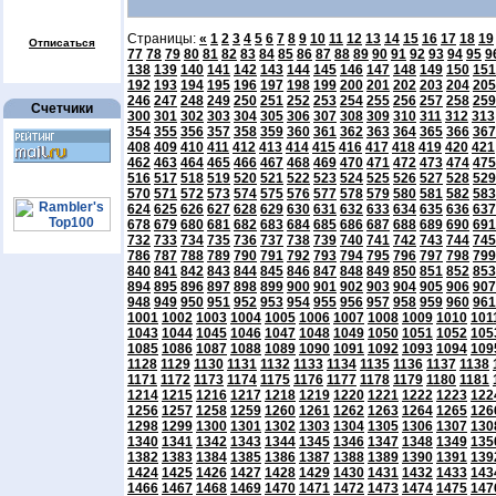
Страницы:
«
1
2
3
4
5
6
7
8
9
10
11
12
13
14
15
16
17
18
19
Отписаться
77
78
79
80
81
82
83
84
85
86
87
88
89
90
91
92
93
94
95
9
138
139
140
141
142
143
144
145
146
147
148
149
150
151
192
193
194
195
196
197
198
199
200
201
202
203
204
205
246
247
248
249
250
251
252
253
254
255
256
257
258
259
Счетчики
300
301
302
303
304
305
306
307
308
309
310
311
312
313
354
355
356
357
358
359
360
361
362
363
364
365
366
367
408
409
410
411
412
413
414
415
416
417
418
419
420
421
462
463
464
465
466
467
468
469
470
471
472
473
474
475
516
517
518
519
520
521
522
523
524
525
526
527
528
529
570
571
572
573
574
575
576
577
578
579
580
581
582
583
624
625
626
627
628
629
630
631
632
633
634
635
636
637
678
679
680
681
682
683
684
685
686
687
688
689
690
691
732
733
734
735
736
737
738
739
740
741
742
743
744
745
786
787
788
789
790
791
792
793
794
795
796
797
798
799
840
841
842
843
844
845
846
847
848
849
850
851
852
853
894
895
896
897
898
899
900
901
902
903
904
905
906
907
948
949
950
951
952
953
954
955
956
957
958
959
960
961
1001
1002
1003
1004
1005
1006
1007
1008
1009
1010
101
1043
1044
1045
1046
1047
1048
1049
1050
1051
1052
105
1085
1086
1087
1088
1089
1090
1091
1092
1093
1094
109
1128
1129
1130
1131
1132
1133
1134
1135
1136
1137
1138
1171
1172
1173
1174
1175
1176
1177
1178
1179
1180
1181
1214
1215
1216
1217
1218
1219
1220
1221
1222
1223
122
1256
1257
1258
1259
1260
1261
1262
1263
1264
1265
126
1298
1299
1300
1301
1302
1303
1304
1305
1306
1307
130
1340
1341
1342
1343
1344
1345
1346
1347
1348
1349
135
1382
1383
1384
1385
1386
1387
1388
1389
1390
1391
139
1424
1425
1426
1427
1428
1429
1430
1431
1432
1433
143
1466
1467
1468
1469
1470
1471
1472
1473
1474
1475
147