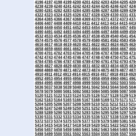
4196
4197
4198
4199
4200
4201
4202
4203
4204
4205
420
4238
4239
4240
4241
4242
4243
4244
4245
4246
4247
424
4280
4281
4282
4283
4284
4285
4286
4287
4288
4289
429
4322
4323
4324
4325
4326
4327
4328
4329
4330
4331
433
4364
4365
4366
4367
4368
4369
4370
4371
4372
4373
437
4406
4407
4408
4409
4410
4411
4412
4413
4414
4415
441
4448
4449
4450
4451
4452
4453
4454
4455
4456
4457
445
4490
4491
4492
4493
4494
4495
4496
4497
4498
4499
450
4532
4533
4534
4535
4536
4537
4538
4539
4540
4541
454
4574
4575
4576
4577
4578
4579
4580
4581
4582
4583
458
4616
4617
4618
4619
4620
4621
4622
4623
4624
4625
462
4658
4659
4660
4661
4662
4663
4664
4665
4666
4667
466
4700
4701
4702
4703
4704
4705
4706
4707
4708
4709
471
4742
4743
4744
4745
4746
4747
4748
4749
4750
4751
475
4784
4785
4786
4787
4788
4789
4790
4791
4792
4793
479
4826
4827
4828
4829
4830
4831
4832
4833
4834
4835
483
4868
4869
4870
4871
4872
4873
4874
4875
4876
4877
487
4910
4911
4912
4913
4914
4915
4916
4917
4918
4919
492
4952
4953
4954
4955
4956
4957
4958
4959
4960
4961
496
4994
4995
4996
4997
4998
4999
5000
5001
5002
5003
500
5036
5037
5038
5039
5040
5041
5042
5043
5044
5045
504
5078
5079
5080
5081
5082
5083
5084
5085
5086
5087
508
5120
5121
5122
5123
5124
5125
5126
5127
5128
5129
513
5162
5163
5164
5165
5166
5167
5168
5169
5170
5171
517
5204
5205
5206
5207
5208
5209
5210
5211
5212
5213
521
5246
5247
5248
5249
5250
5251
5252
5253
5254
5255
525
5288
5289
5290
5291
5292
5293
5294
5295
5296
5297
529
5330
5331
5332
5333
5334
5335
5336
5337
5338
5339
534
5372
5373
5374
5375
5376
5377
5378
5379
5380
5381
538
5414
5415
5416
5417
5418
5419
5420
5421
5422
5423
542
5456
5457
5458
5459
5460
5461
5462
5463
5464
5465
546
5498
5499
5500
5501
5502
5503
5504
5505
5506
5507
550