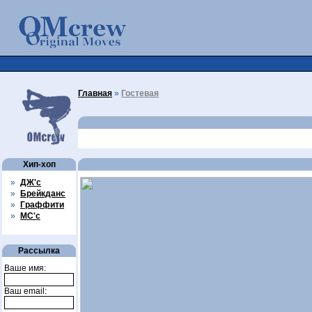
Главная
»
Гостевая
Хип-хоп
»
ДЖ'с
»
Брейкданс
»
Граффити
»
МС'с
Рассылка
Ваше имя:
Ваш email: