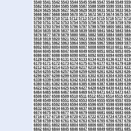
5540
5541
5542
5543
5544
5545
5546
5547
5548
5549
555
5582
5583
5584
5585
5586
5587
5588
5589
5590
5591
559
5624
5625
5626
5627
5628
5629
5630
5631
5632
5633
563
5666
5667
5668
5669
5670
5671
5672
5673
5674
5675
567
5708
5709
5710
5711
5712
5713
5714
5715
5716
5717
571
5750
5751
5752
5753
5754
5755
5756
5757
5758
5759
576
5792
5793
5794
5795
5796
5797
5798
5799
5800
5801
580
5834
5835
5836
5837
5838
5839
5840
5841
5842
5843
584
5876
5877
5878
5879
5880
5881
5882
5883
5884
5885
588
5918
5919
5920
5921
5922
5923
5924
5925
5926
5927
592
5960
5961
5962
5963
5964
5965
5966
5967
5968
5969
597
6002
6003
6004
6005
6006
6007
6008
6009
6010
6011
601
6044
6045
6046
6047
6048
6049
6050
6051
6052
6053
605
6086
6087
6088
6089
6090
6091
6092
6093
6094
6095
609
6128
6129
6130
6131
6132
6133
6134
6135
6136
6137
613
6170
6171
6172
6173
6174
6175
6176
6177
6178
6179
618
6212
6213
6214
6215
6216
6217
6218
6219
6220
6221
622
6254
6255
6256
6257
6258
6259
6260
6261
6262
6263
626
6296
6297
6298
6299
6300
6301
6302
6303
6304
6305
630
6338
6339
6340
6341
6342
6343
6344
6345
6346
6347
634
6380
6381
6382
6383
6384
6385
6386
6387
6388
6389
639
6422
6423
6424
6425
6426
6427
6428
6429
6430
6431
643
6464
6465
6466
6467
6468
6469
6470
6471
6472
6473
647
6506
6507
6508
6509
6510
6511
6512
6513
6514
6515
651
6548
6549
6550
6551
6552
6553
6554
6555
6556
6557
655
6590
6591
6592
6593
6594
6595
6596
6597
6598
6599
660
6632
6633
6634
6635
6636
6637
6638
6639
6640
6641
664
6674
6675
6676
6677
6678
6679
6680
6681
6682
6683
668
6716
6717
6718
6719
6720
6721
6722
6723
6724
6725
672
6758
6759
6760
6761
6762
6763
6764
6765
6766
6767
676
6800
6801
6802
6803
6804
6805
6806
6807
6808
6809
681
6842
6843
6844
6845
6846
6847
6848
6849
6850
6851
685