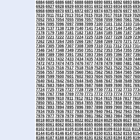
6884
6885
6886
6887
6888
6889
6890
6891
6892
6893
689
6926
6927
6928
6929
6930
6931
6932
6933
6934
6935
693
6968
6969
6970
6971
6972
6973
6974
6975
6976
6977
697
7010
7011
7012
7013
7014
7015
7016
7017
7018
7019
702
7052
7053
7054
7055
7056
7057
7058
7059
7060
7061
706
7094
7095
7096
7097
7098
7099
7100
7101
7102
7103
710
7136
7137
7138
7139
7140
7141
7142
7143
7144
7145
714
7178
7179
7180
7181
7182
7183
7184
7185
7186
7187
718
7220
7221
7222
7223
7224
7225
7226
7227
7228
7229
723
7262
7263
7264
7265
7266
7267
7268
7269
7270
7271
727
7304
7305
7306
7307
7308
7309
7310
7311
7312
7313
731
7346
7347
7348
7349
7350
7351
7352
7353
7354
7355
735
7388
7389
7390
7391
7392
7393
7394
7395
7396
7397
739
7430
7431
7432
7433
7434
7435
7436
7437
7438
7439
744
7472
7473
7474
7475
7476
7477
7478
7479
7480
7481
748
7514
7515
7516
7517
7518
7519
7520
7521
7522
7523
752
7556
7557
7558
7559
7560
7561
7562
7563
7564
7565
756
7598
7599
7600
7601
7602
7603
7604
7605
7606
7607
760
7640
7641
7642
7643
7644
7645
7646
7647
7648
7649
765
7682
7683
7684
7685
7686
7687
7688
7689
7690
7691
769
7724
7725
7726
7727
7728
7729
7730
7731
7732
7733
773
7766
7767
7768
7769
7770
7771
7772
7773
7774
7775
777
7808
7809
7810
7811
7812
7813
7814
7815
7816
7817
781
7850
7851
7852
7853
7854
7855
7856
7857
7858
7859
786
7892
7893
7894
7895
7896
7897
7898
7899
7900
7901
790
7934
7935
7936
7937
7938
7939
7940
7941
7942
7943
794
7976
7977
7978
7979
7980
7981
7982
7983
7984
7985
798
8018
8019
8020
8021
8022
8023
8024
8025
8026
8027
802
8060
8061
8062
8063
8064
8065
8066
8067
8068
8069
807
8102
8103
8104
8105
8106
8107
8108
8109
8110
8111
811
8144
8145
8146
8147
8148
8149
8150
8151
8152
8153
815
8186
8187
8188
8189
8190
8191
8192
8193
8194
8195
819