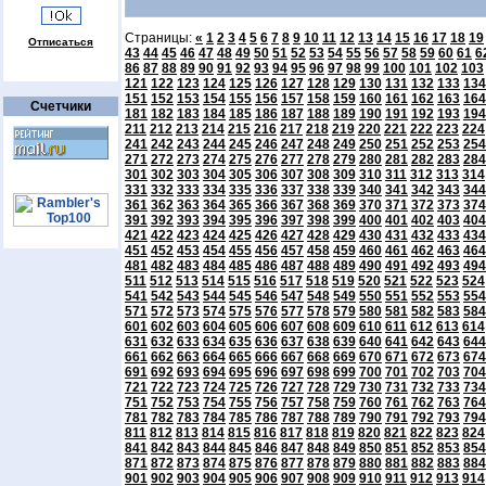
Страницы:
«
1
2
3
4
5
6
7
8
9
10
11
12
13
14
15
16
17
18
19
Отписаться
43
44
45
46
47
48
49
50
51
52
53
54
55
56
57
58
59
60
61
6
86
87
88
89
90
91
92
93
94
95
96
97
98
99
100
101
102
103
121
122
123
124
125
126
127
128
129
130
131
132
133
134
151
152
153
154
155
156
157
158
159
160
161
162
163
164
Счетчики
181
182
183
184
185
186
187
188
189
190
191
192
193
194
211
212
213
214
215
216
217
218
219
220
221
222
223
224
241
242
243
244
245
246
247
248
249
250
251
252
253
254
271
272
273
274
275
276
277
278
279
280
281
282
283
284
301
302
303
304
305
306
307
308
309
310
311
312
313
314
331
332
333
334
335
336
337
338
339
340
341
342
343
344
361
362
363
364
365
366
367
368
369
370
371
372
373
374
391
392
393
394
395
396
397
398
399
400
401
402
403
404
421
422
423
424
425
426
427
428
429
430
431
432
433
434
451
452
453
454
455
456
457
458
459
460
461
462
463
464
481
482
483
484
485
486
487
488
489
490
491
492
493
494
511
512
513
514
515
516
517
518
519
520
521
522
523
524
541
542
543
544
545
546
547
548
549
550
551
552
553
554
571
572
573
574
575
576
577
578
579
580
581
582
583
584
601
602
603
604
605
606
607
608
609
610
611
612
613
614
631
632
633
634
635
636
637
638
639
640
641
642
643
644
661
662
663
664
665
666
667
668
669
670
671
672
673
674
691
692
693
694
695
696
697
698
699
700
701
702
703
704
721
722
723
724
725
726
727
728
729
730
731
732
733
734
751
752
753
754
755
756
757
758
759
760
761
762
763
764
781
782
783
784
785
786
787
788
789
790
791
792
793
794
811
812
813
814
815
816
817
818
819
820
821
822
823
824
841
842
843
844
845
846
847
848
849
850
851
852
853
854
871
872
873
874
875
876
877
878
879
880
881
882
883
884
901
902
903
904
905
906
907
908
909
910
911
912
913
914