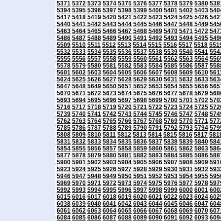
5371
5372
5373
5374
5375
5376
5377
5378
5379
5380
538
5394
5395
5396
5397
5398
5399
5400
5401
5402
5403
540
5417
5418
5419
5420
5421
5422
5423
5424
5425
5426
542
5440
5441
5442
5443
5444
5445
5446
5447
5448
5449
545
5463
5464
5465
5466
5467
5468
5469
5470
5471
5472
547
5486
5487
5488
5489
5490
5491
5492
5493
5494
5495
549
5509
5510
5511
5512
5513
5514
5515
5516
5517
5518
551
5532
5533
5534
5535
5536
5537
5538
5539
5540
5541
554
5555
5556
5557
5558
5559
5560
5561
5562
5563
5564
556
5578
5579
5580
5581
5582
5583
5584
5585
5586
5587
558
5601
5602
5603
5604
5605
5606
5607
5608
5609
5610
561
5624
5625
5626
5627
5628
5629
5630
5631
5632
5633
563
5647
5648
5649
5650
5651
5652
5653
5654
5655
5656
565
5670
5671
5672
5673
5674
5675
5676
5677
5678
5679
568
5693
5694
5695
5696
5697
5698
5699
5700
5701
5702
570
5716
5717
5718
5719
5720
5721
5722
5723
5724
5725
572
5739
5740
5741
5742
5743
5744
5745
5746
5747
5748
574
5762
5763
5764
5765
5766
5767
5768
5769
5770
5771
577
5785
5786
5787
5788
5789
5790
5791
5792
5793
5794
579
5808
5809
5810
5811
5812
5813
5814
5815
5816
5817
581
5831
5832
5833
5834
5835
5836
5837
5838
5839
5840
584
5854
5855
5856
5857
5858
5859
5860
5861
5862
5863
586
5877
5878
5879
5880
5881
5882
5883
5884
5885
5886
588
5900
5901
5902
5903
5904
5905
5906
5907
5908
5909
591
5923
5924
5925
5926
5927
5928
5929
5930
5931
5932
593
5946
5947
5948
5949
5950
5951
5952
5953
5954
5955
595
5969
5970
5971
5972
5973
5974
5975
5976
5977
5978
597
5992
5993
5994
5995
5996
5997
5998
5999
6000
6001
600
6015
6016
6017
6018
6019
6020
6021
6022
6023
6024
602
6038
6039
6040
6041
6042
6043
6044
6045
6046
6047
604
6061
6062
6063
6064
6065
6066
6067
6068
6069
6070
607
6084
6085
6086
6087
6088
6089
6090
6091
6092
6093
609