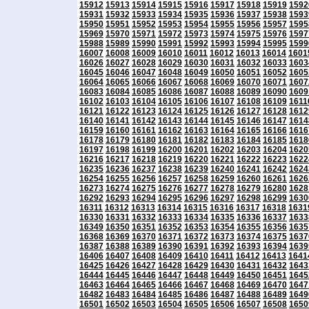
15912
15913
15914
15915
15916
15917
15918
15919
1592
15931
15932
15933
15934
15935
15936
15937
15938
1593
15950
15951
15952
15953
15954
15955
15956
15957
1595
15969
15970
15971
15972
15973
15974
15975
15976
1597
15988
15989
15990
15991
15992
15993
15994
15995
1599
16007
16008
16009
16010
16011
16012
16013
16014
1601
16026
16027
16028
16029
16030
16031
16032
16033
1603
16045
16046
16047
16048
16049
16050
16051
16052
1605
16064
16065
16066
16067
16068
16069
16070
16071
1607
16083
16084
16085
16086
16087
16088
16089
16090
1609
16102
16103
16104
16105
16106
16107
16108
16109
1611
16121
16122
16123
16124
16125
16126
16127
16128
1612
16140
16141
16142
16143
16144
16145
16146
16147
1614
16159
16160
16161
16162
16163
16164
16165
16166
1616
16178
16179
16180
16181
16182
16183
16184
16185
1618
16197
16198
16199
16200
16201
16202
16203
16204
1620
16216
16217
16218
16219
16220
16221
16222
16223
1622
16235
16236
16237
16238
16239
16240
16241
16242
1624
16254
16255
16256
16257
16258
16259
16260
16261
1626
16273
16274
16275
16276
16277
16278
16279
16280
1628
16292
16293
16294
16295
16296
16297
16298
16299
1630
16311
16312
16313
16314
16315
16316
16317
16318
1631
16330
16331
16332
16333
16334
16335
16336
16337
1633
16349
16350
16351
16352
16353
16354
16355
16356
1635
16368
16369
16370
16371
16372
16373
16374
16375
1637
16387
16388
16389
16390
16391
16392
16393
16394
1639
16406
16407
16408
16409
16410
16411
16412
16413
1641
16425
16426
16427
16428
16429
16430
16431
16432
1643
16444
16445
16446
16447
16448
16449
16450
16451
1645
16463
16464
16465
16466
16467
16468
16469
16470
1647
16482
16483
16484
16485
16486
16487
16488
16489
1649
16501
16502
16503
16504
16505
16506
16507
16508
1650