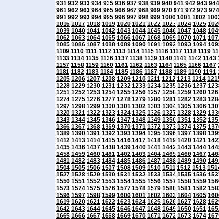
931
932
933
934
935
936
937
938
939
940
941
942
943
944
961
962
963
964
965
966
967
968
969
970
971
972
973
974
991
992
993
994
995
996
997
998
999
1000
1001
1002
100
1016
1017
1018
1019
1020
1021
1022
1023
1024
1025
102
1039
1040
1041
1042
1043
1044
1045
1046
1047
1048
104
1062
1063
1064
1065
1066
1067
1068
1069
1070
1071
107
1085
1086
1087
1088
1089
1090
1091
1092
1093
1094
109
1109
1110
1111
1112
1113
1114
1115
1116
1117
1118
1119
11
1133
1134
1135
1136
1137
1138
1139
1140
1141
1142
1143
1157
1158
1159
1160
1161
1162
1163
1164
1165
1166
1167
1181
1182
1183
1184
1185
1186
1187
1188
1189
1190
1191
1205
1206
1207
1208
1209
1210
1211
1212
1213
1214
121
1228
1229
1230
1231
1232
1233
1234
1235
1236
1237
123
1251
1252
1253
1254
1255
1256
1257
1258
1259
1260
126
1274
1275
1276
1277
1278
1279
1280
1281
1282
1283
128
1297
1298
1299
1300
1301
1302
1303
1304
1305
1306
130
1320
1321
1322
1323
1324
1325
1326
1327
1328
1329
133
1343
1344
1345
1346
1347
1348
1349
1350
1351
1352
135
1366
1367
1368
1369
1370
1371
1372
1373
1374
1375
137
1389
1390
1391
1392
1393
1394
1395
1396
1397
1398
139
1412
1413
1414
1415
1416
1417
1418
1419
1420
1421
142
1435
1436
1437
1438
1439
1440
1441
1442
1443
1444
144
1458
1459
1460
1461
1462
1463
1464
1465
1466
1467
146
1481
1482
1483
1484
1485
1486
1487
1488
1489
1490
149
1504
1505
1506
1507
1508
1509
1510
1511
1512
1513
151
1527
1528
1529
1530
1531
1532
1533
1534
1535
1536
153
1550
1551
1552
1553
1554
1555
1556
1557
1558
1559
156
1573
1574
1575
1576
1577
1578
1579
1580
1581
1582
158
1596
1597
1598
1599
1600
1601
1602
1603
1604
1605
160
1619
1620
1621
1622
1623
1624
1625
1626
1627
1628
162
1642
1643
1644
1645
1646
1647
1648
1649
1650
1651
165
1665
1666
1667
1668
1669
1670
1671
1672
1673
1674
167