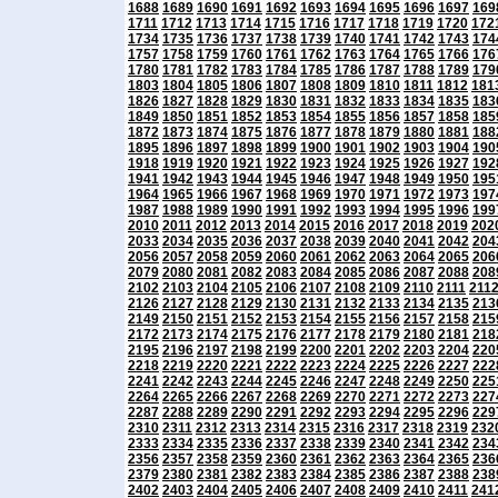
1688
1689
1690
1691
1692
1693
1694
1695
1696
1697
169
1711
1712
1713
1714
1715
1716
1717
1718
1719
1720
172
1734
1735
1736
1737
1738
1739
1740
1741
1742
1743
174
1757
1758
1759
1760
1761
1762
1763
1764
1765
1766
176
1780
1781
1782
1783
1784
1785
1786
1787
1788
1789
179
1803
1804
1805
1806
1807
1808
1809
1810
1811
1812
181
1826
1827
1828
1829
1830
1831
1832
1833
1834
1835
183
1849
1850
1851
1852
1853
1854
1855
1856
1857
1858
185
1872
1873
1874
1875
1876
1877
1878
1879
1880
1881
188
1895
1896
1897
1898
1899
1900
1901
1902
1903
1904
190
1918
1919
1920
1921
1922
1923
1924
1925
1926
1927
192
1941
1942
1943
1944
1945
1946
1947
1948
1949
1950
195
1964
1965
1966
1967
1968
1969
1970
1971
1972
1973
197
1987
1988
1989
1990
1991
1992
1993
1994
1995
1996
199
2010
2011
2012
2013
2014
2015
2016
2017
2018
2019
202
2033
2034
2035
2036
2037
2038
2039
2040
2041
2042
204
2056
2057
2058
2059
2060
2061
2062
2063
2064
2065
206
2079
2080
2081
2082
2083
2084
2085
2086
2087
2088
208
2102
2103
2104
2105
2106
2107
2108
2109
2110
2111
211
2126
2127
2128
2129
2130
2131
2132
2133
2134
2135
213
2149
2150
2151
2152
2153
2154
2155
2156
2157
2158
215
2172
2173
2174
2175
2176
2177
2178
2179
2180
2181
218
2195
2196
2197
2198
2199
2200
2201
2202
2203
2204
220
2218
2219
2220
2221
2222
2223
2224
2225
2226
2227
222
2241
2242
2243
2244
2245
2246
2247
2248
2249
2250
225
2264
2265
2266
2267
2268
2269
2270
2271
2272
2273
227
2287
2288
2289
2290
2291
2292
2293
2294
2295
2296
229
2310
2311
2312
2313
2314
2315
2316
2317
2318
2319
232
2333
2334
2335
2336
2337
2338
2339
2340
2341
2342
234
2356
2357
2358
2359
2360
2361
2362
2363
2364
2365
236
2379
2380
2381
2382
2383
2384
2385
2386
2387
2388
238
2402
2403
2404
2405
2406
2407
2408
2409
2410
2411
241