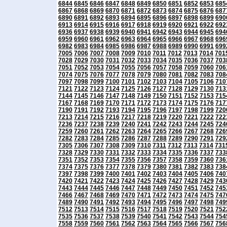
6844
6845
6846
6847
6848
6849
6850
6851
6852
6853
685
6867
6868
6869
6870
6871
6872
6873
6874
6875
6876
687
6890
6891
6892
6893
6894
6895
6896
6897
6898
6899
690
6913
6914
6915
6916
6917
6918
6919
6920
6921
6922
692
6936
6937
6938
6939
6940
6941
6942
6943
6944
6945
694
6959
6960
6961
6962
6963
6964
6965
6966
6967
6968
696
6982
6983
6984
6985
6986
6987
6988
6989
6990
6991
699
7005
7006
7007
7008
7009
7010
7011
7012
7013
7014
701
7028
7029
7030
7031
7032
7033
7034
7035
7036
7037
703
7051
7052
7053
7054
7055
7056
7057
7058
7059
7060
706
7074
7075
7076
7077
7078
7079
7080
7081
7082
7083
708
7097
7098
7099
7100
7101
7102
7103
7104
7105
7106
710
7121
7122
7123
7124
7125
7126
7127
7128
7129
7130
713
7144
7145
7146
7147
7148
7149
7150
7151
7152
7153
715
7167
7168
7169
7170
7171
7172
7173
7174
7175
7176
717
7190
7191
7192
7193
7194
7195
7196
7197
7198
7199
720
7213
7214
7215
7216
7217
7218
7219
7220
7221
7222
722
7236
7237
7238
7239
7240
7241
7242
7243
7244
7245
724
7259
7260
7261
7262
7263
7264
7265
7266
7267
7268
726
7282
7283
7284
7285
7286
7287
7288
7289
7290
7291
729
7305
7306
7307
7308
7309
7310
7311
7312
7313
7314
731
7328
7329
7330
7331
7332
7333
7334
7335
7336
7337
733
7351
7352
7353
7354
7355
7356
7357
7358
7359
7360
736
7374
7375
7376
7377
7378
7379
7380
7381
7382
7383
738
7397
7398
7399
7400
7401
7402
7403
7404
7405
7406
740
7420
7421
7422
7423
7424
7425
7426
7427
7428
7429
743
7443
7444
7445
7446
7447
7448
7449
7450
7451
7452
745
7466
7467
7468
7469
7470
7471
7472
7473
7474
7475
747
7489
7490
7491
7492
7493
7494
7495
7496
7497
7498
749
7512
7513
7514
7515
7516
7517
7518
7519
7520
7521
752
7535
7536
7537
7538
7539
7540
7541
7542
7543
7544
754
7558
7559
7560
7561
7562
7563
7564
7565
7566
7567
756