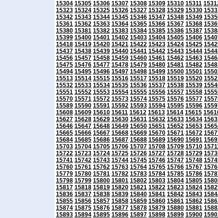
15304
15305
15306
15307
15308
15309
15310
15311
1531
15323
15324
15325
15326
15327
15328
15329
15330
1533
15342
15343
15344
15345
15346
15347
15348
15349
1535
15361
15362
15363
15364
15365
15366
15367
15368
1536
15380
15381
15382
15383
15384
15385
15386
15387
1538
15399
15400
15401
15402
15403
15404
15405
15406
1540
15418
15419
15420
15421
15422
15423
15424
15425
1542
15437
15438
15439
15440
15441
15442
15443
15444
1544
15456
15457
15458
15459
15460
15461
15462
15463
1546
15475
15476
15477
15478
15479
15480
15481
15482
1548
15494
15495
15496
15497
15498
15499
15500
15501
1550
15513
15514
15515
15516
15517
15518
15519
15520
1552
15532
15533
15534
15535
15536
15537
15538
15539
1554
15551
15552
15553
15554
15555
15556
15557
15558
1555
15570
15571
15572
15573
15574
15575
15576
15577
1557
15589
15590
15591
15592
15593
15594
15595
15596
1559
15608
15609
15610
15611
15612
15613
15614
15615
1561
15627
15628
15629
15630
15631
15632
15633
15634
1563
15646
15647
15648
15649
15650
15651
15652
15653
1565
15665
15666
15667
15668
15669
15670
15671
15672
1567
15684
15685
15686
15687
15688
15689
15690
15691
1569
15703
15704
15705
15706
15707
15708
15709
15710
1571
15722
15723
15724
15725
15726
15727
15728
15729
1573
15741
15742
15743
15744
15745
15746
15747
15748
1574
15760
15761
15762
15763
15764
15765
15766
15767
1576
15779
15780
15781
15782
15783
15784
15785
15786
1578
15798
15799
15800
15801
15802
15803
15804
15805
1580
15817
15818
15819
15820
15821
15822
15823
15824
1582
15836
15837
15838
15839
15840
15841
15842
15843
1584
15855
15856
15857
15858
15859
15860
15861
15862
1586
15874
15875
15876
15877
15878
15879
15880
15881
1588
15893
15894
15895
15896
15897
15898
15899
15900
1590