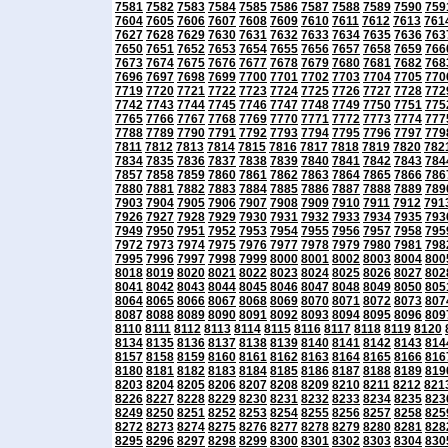
7581
7582
7583
7584
7585
7586
7587
7588
7589
7590
759
7604
7605
7606
7607
7608
7609
7610
7611
7612
7613
761
7627
7628
7629
7630
7631
7632
7633
7634
7635
7636
763
7650
7651
7652
7653
7654
7655
7656
7657
7658
7659
766
7673
7674
7675
7676
7677
7678
7679
7680
7681
7682
768
7696
7697
7698
7699
7700
7701
7702
7703
7704
7705
770
7719
7720
7721
7722
7723
7724
7725
7726
7727
7728
772
7742
7743
7744
7745
7746
7747
7748
7749
7750
7751
775
7765
7766
7767
7768
7769
7770
7771
7772
7773
7774
777
7788
7789
7790
7791
7792
7793
7794
7795
7796
7797
779
7811
7812
7813
7814
7815
7816
7817
7818
7819
7820
782
7834
7835
7836
7837
7838
7839
7840
7841
7842
7843
784
7857
7858
7859
7860
7861
7862
7863
7864
7865
7866
786
7880
7881
7882
7883
7884
7885
7886
7887
7888
7889
789
7903
7904
7905
7906
7907
7908
7909
7910
7911
7912
791
7926
7927
7928
7929
7930
7931
7932
7933
7934
7935
793
7949
7950
7951
7952
7953
7954
7955
7956
7957
7958
795
7972
7973
7974
7975
7976
7977
7978
7979
7980
7981
798
7995
7996
7997
7998
7999
8000
8001
8002
8003
8004
800
8018
8019
8020
8021
8022
8023
8024
8025
8026
8027
802
8041
8042
8043
8044
8045
8046
8047
8048
8049
8050
805
8064
8065
8066
8067
8068
8069
8070
8071
8072
8073
807
8087
8088
8089
8090
8091
8092
8093
8094
8095
8096
809
8110
8111
8112
8113
8114
8115
8116
8117
8118
8119
8120
8134
8135
8136
8137
8138
8139
8140
8141
8142
8143
814
8157
8158
8159
8160
8161
8162
8163
8164
8165
8166
816
8180
8181
8182
8183
8184
8185
8186
8187
8188
8189
819
8203
8204
8205
8206
8207
8208
8209
8210
8211
8212
821
8226
8227
8228
8229
8230
8231
8232
8233
8234
8235
823
8249
8250
8251
8252
8253
8254
8255
8256
8257
8258
825
8272
8273
8274
8275
8276
8277
8278
8279
8280
8281
828
8295
8296
8297
8298
8299
8300
8301
8302
8303
8304
830