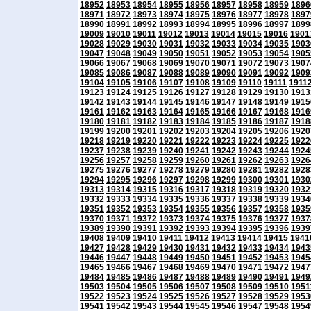
18952
18953
18954
18955
18956
18957
18958
18959
1896
18971
18972
18973
18974
18975
18976
18977
18978
1897
18990
18991
18992
18993
18994
18995
18996
18997
1899
19009
19010
19011
19012
19013
19014
19015
19016
1901
19028
19029
19030
19031
19032
19033
19034
19035
1903
19047
19048
19049
19050
19051
19052
19053
19054
1905
19066
19067
19068
19069
19070
19071
19072
19073
1907
19085
19086
19087
19088
19089
19090
19091
19092
1909
19104
19105
19106
19107
19108
19109
19110
19111
1911
19123
19124
19125
19126
19127
19128
19129
19130
1913
19142
19143
19144
19145
19146
19147
19148
19149
1915
19161
19162
19163
19164
19165
19166
19167
19168
1916
19180
19181
19182
19183
19184
19185
19186
19187
1918
19199
19200
19201
19202
19203
19204
19205
19206
1920
19218
19219
19220
19221
19222
19223
19224
19225
1922
19237
19238
19239
19240
19241
19242
19243
19244
1924
19256
19257
19258
19259
19260
19261
19262
19263
1926
19275
19276
19277
19278
19279
19280
19281
19282
1928
19294
19295
19296
19297
19298
19299
19300
19301
1930
19313
19314
19315
19316
19317
19318
19319
19320
1932
19332
19333
19334
19335
19336
19337
19338
19339
1934
19351
19352
19353
19354
19355
19356
19357
19358
1935
19370
19371
19372
19373
19374
19375
19376
19377
1937
19389
19390
19391
19392
19393
19394
19395
19396
1939
19408
19409
19410
19411
19412
19413
19414
19415
1941
19427
19428
19429
19430
19431
19432
19433
19434
1943
19446
19447
19448
19449
19450
19451
19452
19453
1945
19465
19466
19467
19468
19469
19470
19471
19472
1947
19484
19485
19486
19487
19488
19489
19490
19491
1949
19503
19504
19505
19506
19507
19508
19509
19510
1951
19522
19523
19524
19525
19526
19527
19528
19529
1953
19541
19542
19543
19544
19545
19546
19547
19548
1954