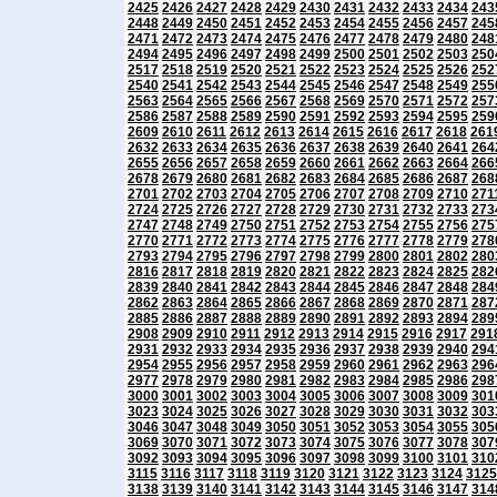
2425
2426
2427
2428
2429
2430
2431
2432
2433
2434
243
2448
2449
2450
2451
2452
2453
2454
2455
2456
2457
245
2471
2472
2473
2474
2475
2476
2477
2478
2479
2480
248
2494
2495
2496
2497
2498
2499
2500
2501
2502
2503
250
2517
2518
2519
2520
2521
2522
2523
2524
2525
2526
252
2540
2541
2542
2543
2544
2545
2546
2547
2548
2549
255
2563
2564
2565
2566
2567
2568
2569
2570
2571
2572
257
2586
2587
2588
2589
2590
2591
2592
2593
2594
2595
259
2609
2610
2611
2612
2613
2614
2615
2616
2617
2618
261
2632
2633
2634
2635
2636
2637
2638
2639
2640
2641
264
2655
2656
2657
2658
2659
2660
2661
2662
2663
2664
266
2678
2679
2680
2681
2682
2683
2684
2685
2686
2687
268
2701
2702
2703
2704
2705
2706
2707
2708
2709
2710
271
2724
2725
2726
2727
2728
2729
2730
2731
2732
2733
273
2747
2748
2749
2750
2751
2752
2753
2754
2755
2756
275
2770
2771
2772
2773
2774
2775
2776
2777
2778
2779
278
2793
2794
2795
2796
2797
2798
2799
2800
2801
2802
280
2816
2817
2818
2819
2820
2821
2822
2823
2824
2825
282
2839
2840
2841
2842
2843
2844
2845
2846
2847
2848
284
2862
2863
2864
2865
2866
2867
2868
2869
2870
2871
287
2885
2886
2887
2888
2889
2890
2891
2892
2893
2894
289
2908
2909
2910
2911
2912
2913
2914
2915
2916
2917
291
2931
2932
2933
2934
2935
2936
2937
2938
2939
2940
294
2954
2955
2956
2957
2958
2959
2960
2961
2962
2963
296
2977
2978
2979
2980
2981
2982
2983
2984
2985
2986
298
3000
3001
3002
3003
3004
3005
3006
3007
3008
3009
301
3023
3024
3025
3026
3027
3028
3029
3030
3031
3032
303
3046
3047
3048
3049
3050
3051
3052
3053
3054
3055
305
3069
3070
3071
3072
3073
3074
3075
3076
3077
3078
307
3092
3093
3094
3095
3096
3097
3098
3099
3100
3101
310
3115
3116
3117
3118
3119
3120
3121
3122
3123
3124
3125
3138
3139
3140
3141
3142
3143
3144
3145
3146
3147
314