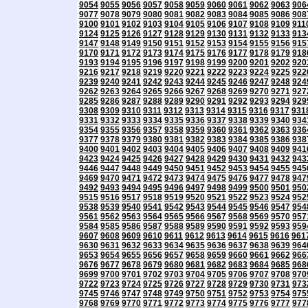
9054
9055
9056
9057
9058
9059
9060
9061
9062
9063
906
9077
9078
9079
9080
9081
9082
9083
9084
9085
9086
908
9100
9101
9102
9103
9104
9105
9106
9107
9108
9109
911
9124
9125
9126
9127
9128
9129
9130
9131
9132
9133
913
9147
9148
9149
9150
9151
9152
9153
9154
9155
9156
915
9170
9171
9172
9173
9174
9175
9176
9177
9178
9179
918
9193
9194
9195
9196
9197
9198
9199
9200
9201
9202
920
9216
9217
9218
9219
9220
9221
9222
9223
9224
9225
922
9239
9240
9241
9242
9243
9244
9245
9246
9247
9248
924
9262
9263
9264
9265
9266
9267
9268
9269
9270
9271
927
9285
9286
9287
9288
9289
9290
9291
9292
9293
9294
929
9308
9309
9310
9311
9312
9313
9314
9315
9316
9317
931
9331
9332
9333
9334
9335
9336
9337
9338
9339
9340
934
9354
9355
9356
9357
9358
9359
9360
9361
9362
9363
936
9377
9378
9379
9380
9381
9382
9383
9384
9385
9386
938
9400
9401
9402
9403
9404
9405
9406
9407
9408
9409
941
9423
9424
9425
9426
9427
9428
9429
9430
9431
9432
943
9446
9447
9448
9449
9450
9451
9452
9453
9454
9455
945
9469
9470
9471
9472
9473
9474
9475
9476
9477
9478
947
9492
9493
9494
9495
9496
9497
9498
9499
9500
9501
950
9515
9516
9517
9518
9519
9520
9521
9522
9523
9524
952
9538
9539
9540
9541
9542
9543
9544
9545
9546
9547
954
9561
9562
9563
9564
9565
9566
9567
9568
9569
9570
957
9584
9585
9586
9587
9588
9589
9590
9591
9592
9593
959
9607
9608
9609
9610
9611
9612
9613
9614
9615
9616
961
9630
9631
9632
9633
9634
9635
9636
9637
9638
9639
964
9653
9654
9655
9656
9657
9658
9659
9660
9661
9662
966
9676
9677
9678
9679
9680
9681
9682
9683
9684
9685
968
9699
9700
9701
9702
9703
9704
9705
9706
9707
9708
970
9722
9723
9724
9725
9726
9727
9728
9729
9730
9731
973
9745
9746
9747
9748
9749
9750
9751
9752
9753
9754
975
9768
9769
9770
9771
9772
9773
9774
9775
9776
9777
977