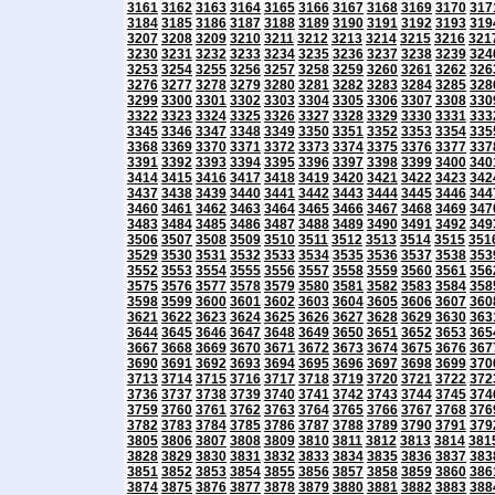
3161
3162
3163
3164
3165
3166
3167
3168
3169
3170
317
3184
3185
3186
3187
3188
3189
3190
3191
3192
3193
319
3207
3208
3209
3210
3211
3212
3213
3214
3215
3216
321
3230
3231
3232
3233
3234
3235
3236
3237
3238
3239
324
3253
3254
3255
3256
3257
3258
3259
3260
3261
3262
326
3276
3277
3278
3279
3280
3281
3282
3283
3284
3285
328
3299
3300
3301
3302
3303
3304
3305
3306
3307
3308
330
3322
3323
3324
3325
3326
3327
3328
3329
3330
3331
333
3345
3346
3347
3348
3349
3350
3351
3352
3353
3354
335
3368
3369
3370
3371
3372
3373
3374
3375
3376
3377
337
3391
3392
3393
3394
3395
3396
3397
3398
3399
3400
340
3414
3415
3416
3417
3418
3419
3420
3421
3422
3423
342
3437
3438
3439
3440
3441
3442
3443
3444
3445
3446
344
3460
3461
3462
3463
3464
3465
3466
3467
3468
3469
347
3483
3484
3485
3486
3487
3488
3489
3490
3491
3492
349
3506
3507
3508
3509
3510
3511
3512
3513
3514
3515
351
3529
3530
3531
3532
3533
3534
3535
3536
3537
3538
353
3552
3553
3554
3555
3556
3557
3558
3559
3560
3561
356
3575
3576
3577
3578
3579
3580
3581
3582
3583
3584
358
3598
3599
3600
3601
3602
3603
3604
3605
3606
3607
360
3621
3622
3623
3624
3625
3626
3627
3628
3629
3630
363
3644
3645
3646
3647
3648
3649
3650
3651
3652
3653
365
3667
3668
3669
3670
3671
3672
3673
3674
3675
3676
367
3690
3691
3692
3693
3694
3695
3696
3697
3698
3699
370
3713
3714
3715
3716
3717
3718
3719
3720
3721
3722
372
3736
3737
3738
3739
3740
3741
3742
3743
3744
3745
374
3759
3760
3761
3762
3763
3764
3765
3766
3767
3768
376
3782
3783
3784
3785
3786
3787
3788
3789
3790
3791
379
3805
3806
3807
3808
3809
3810
3811
3812
3813
3814
381
3828
3829
3830
3831
3832
3833
3834
3835
3836
3837
383
3851
3852
3853
3854
3855
3856
3857
3858
3859
3860
386
3874
3875
3876
3877
3878
3879
3880
3881
3882
3883
388