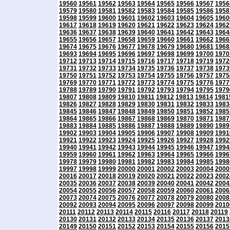
19560
19561
19562
19563
19564
19565
19566
19567
1956
19579
19580
19581
19582
19583
19584
19585
19586
1958
19598
19599
19600
19601
19602
19603
19604
19605
1960
19617
19618
19619
19620
19621
19622
19623
19624
1962
19636
19637
19638
19639
19640
19641
19642
19643
1964
19655
19656
19657
19658
19659
19660
19661
19662
1966
19674
19675
19676
19677
19678
19679
19680
19681
1968
19693
19694
19695
19696
19697
19698
19699
19700
1970
19712
19713
19714
19715
19716
19717
19718
19719
1972
19731
19732
19733
19734
19735
19736
19737
19738
1973
19750
19751
19752
19753
19754
19755
19756
19757
1975
19769
19770
19771
19772
19773
19774
19775
19776
1977
19788
19789
19790
19791
19792
19793
19794
19795
1979
19807
19808
19809
19810
19811
19812
19813
19814
1981
19826
19827
19828
19829
19830
19831
19832
19833
1983
19845
19846
19847
19848
19849
19850
19851
19852
1985
19864
19865
19866
19867
19868
19869
19870
19871
1987
19883
19884
19885
19886
19887
19888
19889
19890
1989
19902
19903
19904
19905
19906
19907
19908
19909
1991
19921
19922
19923
19924
19925
19926
19927
19928
1992
19940
19941
19942
19943
19944
19945
19946
19947
1994
19959
19960
19961
19962
19963
19964
19965
19966
1996
19978
19979
19980
19981
19982
19983
19984
19985
1998
19997
19998
19999
20000
20001
20002
20003
20004
2000
20016
20017
20018
20019
20020
20021
20022
20023
2002
20035
20036
20037
20038
20039
20040
20041
20042
2004
20054
20055
20056
20057
20058
20059
20060
20061
2006
20073
20074
20075
20076
20077
20078
20079
20080
2008
20092
20093
20094
20095
20096
20097
20098
20099
2010
20111
20112
20113
20114
20115
20116
20117
20118
20119
20130
20131
20132
20133
20134
20135
20136
20137
2013
20149
20150
20151
20152
20153
20154
20155
20156
2015