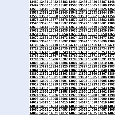
13480
13481
13482
13483
13484
13485
13486
13487
1348
13499
13500
13501
13502
13503
13504
13505
13506
1350
13518
13519
13520
13521
13522
13523
13524
13525
1352
13537
13538
13539
13540
13541
13542
13543
13544
1354
13556
13557
13558
13559
13560
13561
13562
13563
1356
13575
13576
13577
13578
13579
13580
13581
13582
1358
13594
13595
13596
13597
13598
13599
13600
13601
1360
13613
13614
13615
13616
13617
13618
13619
13620
1362
13632
13633
13634
13635
13636
13637
13638
13639
1364
13651
13652
13653
13654
13655
13656
13657
13658
1365
13670
13671
13672
13673
13674
13675
13676
13677
1367
13689
13690
13691
13692
13693
13694
13695
13696
1369
13708
13709
13710
13711
13712
13713
13714
13715
1371
13727
13728
13729
13730
13731
13732
13733
13734
1373
13746
13747
13748
13749
13750
13751
13752
13753
1375
13765
13766
13767
13768
13769
13770
13771
13772
1377
13784
13785
13786
13787
13788
13789
13790
13791
1379
13803
13804
13805
13806
13807
13808
13809
13810
1381
13822
13823
13824
13825
13826
13827
13828
13829
1383
13841
13842
13843
13844
13845
13846
13847
13848
1384
13860
13861
13862
13863
13864
13865
13866
13867
1386
13879
13880
13881
13882
13883
13884
13885
13886
1388
13898
13899
13900
13901
13902
13903
13904
13905
1390
13917
13918
13919
13920
13921
13922
13923
13924
1392
13936
13937
13938
13939
13940
13941
13942
13943
1394
13955
13956
13957
13958
13959
13960
13961
13962
1396
13974
13975
13976
13977
13978
13979
13980
13981
1398
13993
13994
13995
13996
13997
13998
13999
14000
1400
14012
14013
14014
14015
14016
14017
14018
14019
1402
14031
14032
14033
14034
14035
14036
14037
14038
1403
14050
14051
14052
14053
14054
14055
14056
14057
1405
14069
14070
14071
14072
14073
14074
14075
14076
1407