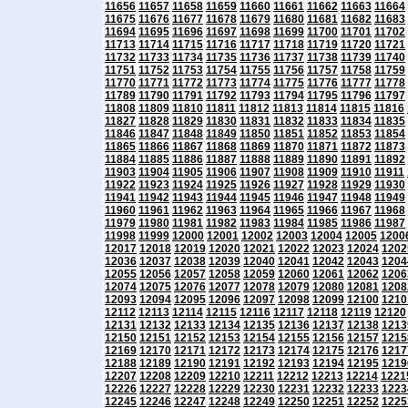
11656
11657
11658
11659
11660
11661
11662
11663
11664
11675
11676
11677
11678
11679
11680
11681
11682
11683
11694
11695
11696
11697
11698
11699
11700
11701
11702
11713
11714
11715
11716
11717
11718
11719
11720
11721
11732
11733
11734
11735
11736
11737
11738
11739
11740
11751
11752
11753
11754
11755
11756
11757
11758
11759
11770
11771
11772
11773
11774
11775
11776
11777
11778
11789
11790
11791
11792
11793
11794
11795
11796
11797
11808
11809
11810
11811
11812
11813
11814
11815
11816
11827
11828
11829
11830
11831
11832
11833
11834
11835
11846
11847
11848
11849
11850
11851
11852
11853
11854
11865
11866
11867
11868
11869
11870
11871
11872
11873
11884
11885
11886
11887
11888
11889
11890
11891
11892
11903
11904
11905
11906
11907
11908
11909
11910
11911
11922
11923
11924
11925
11926
11927
11928
11929
11930
11941
11942
11943
11944
11945
11946
11947
11948
11949
11960
11961
11962
11963
11964
11965
11966
11967
11968
11979
11980
11981
11982
11983
11984
11985
11986
11987
11998
11999
12000
12001
12002
12003
12004
12005
1200
12017
12018
12019
12020
12021
12022
12023
12024
1202
12036
12037
12038
12039
12040
12041
12042
12043
1204
12055
12056
12057
12058
12059
12060
12061
12062
1206
12074
12075
12076
12077
12078
12079
12080
12081
1208
12093
12094
12095
12096
12097
12098
12099
12100
1210
12112
12113
12114
12115
12116
12117
12118
12119
12120
12131
12132
12133
12134
12135
12136
12137
12138
1213
12150
12151
12152
12153
12154
12155
12156
12157
1215
12169
12170
12171
12172
12173
12174
12175
12176
1217
12188
12189
12190
12191
12192
12193
12194
12195
1219
12207
12208
12209
12210
12211
12212
12213
12214
1221
12226
12227
12228
12229
12230
12231
12232
12233
1223
12245
12246
12247
12248
12249
12250
12251
12252
1225