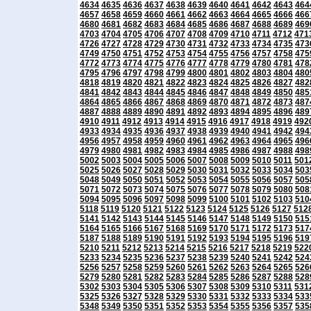
4634
4635
4636
4637
4638
4639
4640
4641
4642
4643
464
4657
4658
4659
4660
4661
4662
4663
4664
4665
4666
466
4680
4681
4682
4683
4684
4685
4686
4687
4688
4689
469
4703
4704
4705
4706
4707
4708
4709
4710
4711
4712
471
4726
4727
4728
4729
4730
4731
4732
4733
4734
4735
473
4749
4750
4751
4752
4753
4754
4755
4756
4757
4758
475
4772
4773
4774
4775
4776
4777
4778
4779
4780
4781
478
4795
4796
4797
4798
4799
4800
4801
4802
4803
4804
480
4818
4819
4820
4821
4822
4823
4824
4825
4826
4827
482
4841
4842
4843
4844
4845
4846
4847
4848
4849
4850
485
4864
4865
4866
4867
4868
4869
4870
4871
4872
4873
487
4887
4888
4889
4890
4891
4892
4893
4894
4895
4896
489
4910
4911
4912
4913
4914
4915
4916
4917
4918
4919
492
4933
4934
4935
4936
4937
4938
4939
4940
4941
4942
494
4956
4957
4958
4959
4960
4961
4962
4963
4964
4965
496
4979
4980
4981
4982
4983
4984
4985
4986
4987
4988
498
5002
5003
5004
5005
5006
5007
5008
5009
5010
5011
501
5025
5026
5027
5028
5029
5030
5031
5032
5033
5034
503
5048
5049
5050
5051
5052
5053
5054
5055
5056
5057
505
5071
5072
5073
5074
5075
5076
5077
5078
5079
5080
508
5094
5095
5096
5097
5098
5099
5100
5101
5102
5103
510
5118
5119
5120
5121
5122
5123
5124
5125
5126
5127
512
5141
5142
5143
5144
5145
5146
5147
5148
5149
5150
515
5164
5165
5166
5167
5168
5169
5170
5171
5172
5173
517
5187
5188
5189
5190
5191
5192
5193
5194
5195
5196
519
5210
5211
5212
5213
5214
5215
5216
5217
5218
5219
522
5233
5234
5235
5236
5237
5238
5239
5240
5241
5242
524
5256
5257
5258
5259
5260
5261
5262
5263
5264
5265
526
5279
5280
5281
5282
5283
5284
5285
5286
5287
5288
528
5302
5303
5304
5305
5306
5307
5308
5309
5310
5311
531
5325
5326
5327
5328
5329
5330
5331
5332
5333
5334
533
5348
5349
5350
5351
5352
5353
5354
5355
5356
5357
535