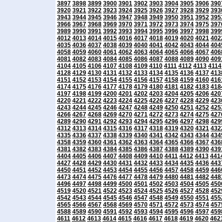
3897
3898
3899
3900
3901
3902
3903
3904
3905
3906
390
3920
3921
3922
3923
3924
3925
3926
3927
3928
3929
393
3943
3944
3945
3946
3947
3948
3949
3950
3951
3952
395
3966
3967
3968
3969
3970
3971
3972
3973
3974
3975
397
3989
3990
3991
3992
3993
3994
3995
3996
3997
3998
399
4012
4013
4014
4015
4016
4017
4018
4019
4020
4021
402
4035
4036
4037
4038
4039
4040
4041
4042
4043
4044
404
4058
4059
4060
4061
4062
4063
4064
4065
4066
4067
406
4081
4082
4083
4084
4085
4086
4087
4088
4089
4090
409
4104
4105
4106
4107
4108
4109
4110
4111
4112
4113
4114
4128
4129
4130
4131
4132
4133
4134
4135
4136
4137
413
4151
4152
4153
4154
4155
4156
4157
4158
4159
4160
416
4174
4175
4176
4177
4178
4179
4180
4181
4182
4183
418
4197
4198
4199
4200
4201
4202
4203
4204
4205
4206
420
4220
4221
4222
4223
4224
4225
4226
4227
4228
4229
423
4243
4244
4245
4246
4247
4248
4249
4250
4251
4252
425
4266
4267
4268
4269
4270
4271
4272
4273
4274
4275
427
4289
4290
4291
4292
4293
4294
4295
4296
4297
4298
429
4312
4313
4314
4315
4316
4317
4318
4319
4320
4321
432
4335
4336
4337
4338
4339
4340
4341
4342
4343
4344
434
4358
4359
4360
4361
4362
4363
4364
4365
4366
4367
436
4381
4382
4383
4384
4385
4386
4387
4388
4389
4390
439
4404
4405
4406
4407
4408
4409
4410
4411
4412
4413
441
4427
4428
4429
4430
4431
4432
4433
4434
4435
4436
443
4450
4451
4452
4453
4454
4455
4456
4457
4458
4459
446
4473
4474
4475
4476
4477
4478
4479
4480
4481
4482
448
4496
4497
4498
4499
4500
4501
4502
4503
4504
4505
450
4519
4520
4521
4522
4523
4524
4525
4526
4527
4528
452
4542
4543
4544
4545
4546
4547
4548
4549
4550
4551
455
4565
4566
4567
4568
4569
4570
4571
4572
4573
4574
457
4588
4589
4590
4591
4592
4593
4594
4595
4596
4597
459
4611
4612
4613
4614
4615
4616
4617
4618
4619
4620
462