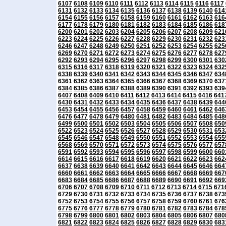
6107
6108
6109
6110
6111
6112
6113
6114
6115
6116
6117
6131
6132
6133
6134
6135
6136
6137
6138
6139
6140
614
6154
6155
6156
6157
6158
6159
6160
6161
6162
6163
616
6177
6178
6179
6180
6181
6182
6183
6184
6185
6186
618
6200
6201
6202
6203
6204
6205
6206
6207
6208
6209
621
6223
6224
6225
6226
6227
6228
6229
6230
6231
6232
623
6246
6247
6248
6249
6250
6251
6252
6253
6254
6255
625
6269
6270
6271
6272
6273
6274
6275
6276
6277
6278
627
6292
6293
6294
6295
6296
6297
6298
6299
6300
6301
630
6315
6316
6317
6318
6319
6320
6321
6322
6323
6324
632
6338
6339
6340
6341
6342
6343
6344
6345
6346
6347
634
6361
6362
6363
6364
6365
6366
6367
6368
6369
6370
637
6384
6385
6386
6387
6388
6389
6390
6391
6392
6393
639
6407
6408
6409
6410
6411
6412
6413
6414
6415
6416
641
6430
6431
6432
6433
6434
6435
6436
6437
6438
6439
644
6453
6454
6455
6456
6457
6458
6459
6460
6461
6462
646
6476
6477
6478
6479
6480
6481
6482
6483
6484
6485
648
6499
6500
6501
6502
6503
6504
6505
6506
6507
6508
650
6522
6523
6524
6525
6526
6527
6528
6529
6530
6531
653
6545
6546
6547
6548
6549
6550
6551
6552
6553
6554
655
6568
6569
6570
6571
6572
6573
6574
6575
6576
6577
657
6591
6592
6593
6594
6595
6596
6597
6598
6599
6600
660
6614
6615
6616
6617
6618
6619
6620
6621
6622
6623
662
6637
6638
6639
6640
6641
6642
6643
6644
6645
6646
664
6660
6661
6662
6663
6664
6665
6666
6667
6668
6669
667
6683
6684
6685
6686
6687
6688
6689
6690
6691
6692
669
6706
6707
6708
6709
6710
6711
6712
6713
6714
6715
671
6729
6730
6731
6732
6733
6734
6735
6736
6737
6738
673
6752
6753
6754
6755
6756
6757
6758
6759
6760
6761
676
6775
6776
6777
6778
6779
6780
6781
6782
6783
6784
678
6798
6799
6800
6801
6802
6803
6804
6805
6806
6807
680
6821
6822
6823
6824
6825
6826
6827
6828
6829
6830
683