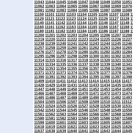
11043
11044
11045
11046
11047
11048
11049
11050
11051
11062
11063
11064
11065
11066
11067
11068
11069
11070
11081
11082
11083
11084
11085
11086
11087
11088
11089
11100
11101
11102
11103
11104
11105
11106
11107
11108
1
11120
11121
11122
11123
11124
11125
11126
11127
11128
1
11140
11141
11142
11143
11144
11145
11146
11147
11148
1
11160
11161
11162
11163
11164
11165
11166
11167
11168
1
11180
11181
11182
11183
11184
11185
11186
11187
11188
1
11200
11201
11202
11203
11204
11205
11206
11207
11208
11219
11220
11221
11222
11223
11224
11225
11226
11227
11238
11239
11240
11241
11242
11243
11244
11245
11246
11257
11258
11259
11260
11261
11262
11263
11264
11265
11276
11277
11278
11279
11280
11281
11282
11283
11284
11295
11296
11297
11298
11299
11300
11301
11302
11303
11314
11315
11316
11317
11318
11319
11320
11321
11322
11333
11334
11335
11336
11337
11338
11339
11340
11341
11352
11353
11354
11355
11356
11357
11358
11359
11360
11371
11372
11373
11374
11375
11376
11377
11378
11379
11390
11391
11392
11393
11394
11395
11396
11397
11398
11409
11410
11411
11412
11413
11414
11415
11416
11417
11428
11429
11430
11431
11432
11433
11434
11435
11436
11447
11448
11449
11450
11451
11452
11453
11454
11455
11466
11467
11468
11469
11470
11471
11472
11473
11474
11485
11486
11487
11488
11489
11490
11491
11492
11493
11504
11505
11506
11507
11508
11509
11510
11511
11512
11523
11524
11525
11526
11527
11528
11529
11530
11531
11542
11543
11544
11545
11546
11547
11548
11549
11550
11561
11562
11563
11564
11565
11566
11567
11568
11569
11580
11581
11582
11583
11584
11585
11586
11587
11588
11599
11600
11601
11602
11603
11604
11605
11606
11607
11618
11619
11620
11621
11622
11623
11624
11625
11626
11637
11638
11639
11640
11641
11642
11643
11644
11645