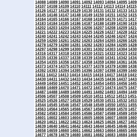
14088
14089
14090
14091
14092
14093
14094
14095
1409
14107
14108
14109
14110
14111
14112
14113
14114
14115
14126
14127
14128
14129
14130
14131
14132
14133
1413
14145
14146
14147
14148
14149
14150
14151
14152
1415
14164
14165
14166
14167
14168
14169
14170
14171
1417
14183
14184
14185
14186
14187
14188
14189
14190
1419
14202
14203
14204
14205
14206
14207
14208
14209
1421
14221
14222
14223
14224
14225
14226
14227
14228
1422
14240
14241
14242
14243
14244
14245
14246
14247
1424
14259
14260
14261
14262
14263
14264
14265
14266
1426
14278
14279
14280
14281
14282
14283
14284
14285
1428
14297
14298
14299
14300
14301
14302
14303
14304
1430
14316
14317
14318
14319
14320
14321
14322
14323
1432
14335
14336
14337
14338
14339
14340
14341
14342
1434
14354
14355
14356
14357
14358
14359
14360
14361
1436
14373
14374
14375
14376
14377
14378
14379
14380
1438
14392
14393
14394
14395
14396
14397
14398
14399
1440
14411
14412
14413
14414
14415
14416
14417
14418
1441
14430
14431
14432
14433
14434
14435
14436
14437
1443
14449
14450
14451
14452
14453
14454
14455
14456
1445
14468
14469
14470
14471
14472
14473
14474
14475
1447
14487
14488
14489
14490
14491
14492
14493
14494
1449
14506
14507
14508
14509
14510
14511
14512
14513
1451
14525
14526
14527
14528
14529
14530
14531
14532
1453
14544
14545
14546
14547
14548
14549
14550
14551
1455
14563
14564
14565
14566
14567
14568
14569
14570
1457
14582
14583
14584
14585
14586
14587
14588
14589
1459
14601
14602
14603
14604
14605
14606
14607
14608
1460
14620
14621
14622
14623
14624
14625
14626
14627
1462
14639
14640
14641
14642
14643
14644
14645
14646
1464
14658
14659
14660
14661
14662
14663
14664
14665
1466
14677
14678
14679
14680
14681
14682
14683
14684
1468