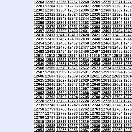
12264
12265
12266
12267
12268
12269
12270
12271
1227
12283
12284
12285
12286
12287
12288
12289
12290
1229
12302
12303
12304
12305
12306
12307
12308
12309
1231
12321
12322
12323
12324
12325
12326
12327
12328
1232
12340
12341
12342
12343
12344
12345
12346
12347
1234
12359
12360
12361
12362
12363
12364
12365
12366
1236
12378
12379
12380
12381
12382
12383
12384
12385
1238
12397
12398
12399
12400
12401
12402
12403
12404
1240
12416
12417
12418
12419
12420
12421
12422
12423
1242
12435
12436
12437
12438
12439
12440
12441
12442
1244
12454
12455
12456
12457
12458
12459
12460
12461
1246
12473
12474
12475
12476
12477
12478
12479
12480
1248
12492
12493
12494
12495
12496
12497
12498
12499
1250
12511
12512
12513
12514
12515
12516
12517
12518
1251
12530
12531
12532
12533
12534
12535
12536
12537
1253
12549
12550
12551
12552
12553
12554
12555
12556
1255
12568
12569
12570
12571
12572
12573
12574
12575
1257
12587
12588
12589
12590
12591
12592
12593
12594
1259
12606
12607
12608
12609
12610
12611
12612
12613
1261
12625
12626
12627
12628
12629
12630
12631
12632
1263
12644
12645
12646
12647
12648
12649
12650
12651
1265
12663
12664
12665
12666
12667
12668
12669
12670
1267
12682
12683
12684
12685
12686
12687
12688
12689
1269
12701
12702
12703
12704
12705
12706
12707
12708
1270
12720
12721
12722
12723
12724
12725
12726
12727
1272
12739
12740
12741
12742
12743
12744
12745
12746
1274
12758
12759
12760
12761
12762
12763
12764
12765
1276
12777
12778
12779
12780
12781
12782
12783
12784
1278
12796
12797
12798
12799
12800
12801
12802
12803
1280
12815
12816
12817
12818
12819
12820
12821
12822
1282
12834
12835
12836
12837
12838
12839
12840
12841
1284
12853
12854
12855
12856
12857
12858
12859
12860
1286