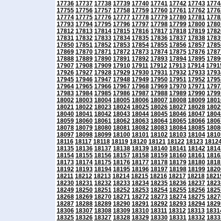
17736
17737
17738
17739
17740
17741
17742
17743
1774
17755
17756
17757
17758
17759
17760
17761
17762
1776
17774
17775
17776
17777
17778
17779
17780
17781
1778
17793
17794
17795
17796
17797
17798
17799
17800
1780
17812
17813
17814
17815
17816
17817
17818
17819
1782
17831
17832
17833
17834
17835
17836
17837
17838
1783
17850
17851
17852
17853
17854
17855
17856
17857
1785
17869
17870
17871
17872
17873
17874
17875
17876
1787
17888
17889
17890
17891
17892
17893
17894
17895
1789
17907
17908
17909
17910
17911
17912
17913
17914
1791
17926
17927
17928
17929
17930
17931
17932
17933
1793
17945
17946
17947
17948
17949
17950
17951
17952
1795
17964
17965
17966
17967
17968
17969
17970
17971
1797
17983
17984
17985
17986
17987
17988
17989
17990
1799
18002
18003
18004
18005
18006
18007
18008
18009
1801
18021
18022
18023
18024
18025
18026
18027
18028
1802
18040
18041
18042
18043
18044
18045
18046
18047
1804
18059
18060
18061
18062
18063
18064
18065
18066
1806
18078
18079
18080
18081
18082
18083
18084
18085
1808
18097
18098
18099
18100
18101
18102
18103
18104
1810
18116
18117
18118
18119
18120
18121
18122
18123
1812
18135
18136
18137
18138
18139
18140
18141
18142
1814
18154
18155
18156
18157
18158
18159
18160
18161
1816
18173
18174
18175
18176
18177
18178
18179
18180
1818
18192
18193
18194
18195
18196
18197
18198
18199
1820
18211
18212
18213
18214
18215
18216
18217
18218
1821
18230
18231
18232
18233
18234
18235
18236
18237
1823
18249
18250
18251
18252
18253
18254
18255
18256
1825
18268
18269
18270
18271
18272
18273
18274
18275
1827
18287
18288
18289
18290
18291
18292
18293
18294
1829
18306
18307
18308
18309
18310
18311
18312
18313
1831
18325
18326
18327
18328
18329
18330
18331
18332
1833