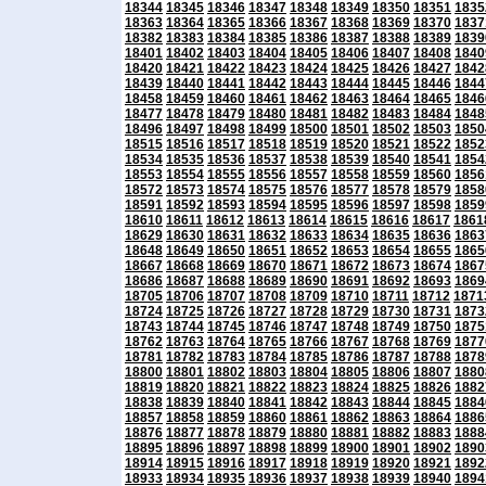
18344
18345
18346
18347
18348
18349
18350
18351
1835
18363
18364
18365
18366
18367
18368
18369
18370
1837
18382
18383
18384
18385
18386
18387
18388
18389
1839
18401
18402
18403
18404
18405
18406
18407
18408
1840
18420
18421
18422
18423
18424
18425
18426
18427
1842
18439
18440
18441
18442
18443
18444
18445
18446
1844
18458
18459
18460
18461
18462
18463
18464
18465
1846
18477
18478
18479
18480
18481
18482
18483
18484
1848
18496
18497
18498
18499
18500
18501
18502
18503
1850
18515
18516
18517
18518
18519
18520
18521
18522
1852
18534
18535
18536
18537
18538
18539
18540
18541
1854
18553
18554
18555
18556
18557
18558
18559
18560
1856
18572
18573
18574
18575
18576
18577
18578
18579
1858
18591
18592
18593
18594
18595
18596
18597
18598
1859
18610
18611
18612
18613
18614
18615
18616
18617
1861
18629
18630
18631
18632
18633
18634
18635
18636
1863
18648
18649
18650
18651
18652
18653
18654
18655
1865
18667
18668
18669
18670
18671
18672
18673
18674
1867
18686
18687
18688
18689
18690
18691
18692
18693
1869
18705
18706
18707
18708
18709
18710
18711
18712
1871
18724
18725
18726
18727
18728
18729
18730
18731
1873
18743
18744
18745
18746
18747
18748
18749
18750
1875
18762
18763
18764
18765
18766
18767
18768
18769
1877
18781
18782
18783
18784
18785
18786
18787
18788
1878
18800
18801
18802
18803
18804
18805
18806
18807
1880
18819
18820
18821
18822
18823
18824
18825
18826
1882
18838
18839
18840
18841
18842
18843
18844
18845
1884
18857
18858
18859
18860
18861
18862
18863
18864
1886
18876
18877
18878
18879
18880
18881
18882
18883
1888
18895
18896
18897
18898
18899
18900
18901
18902
1890
18914
18915
18916
18917
18918
18919
18920
18921
1892
18933
18934
18935
18936
18937
18938
18939
18940
1894