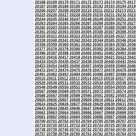
20168
20169
20170
20171
20172
20173
20174
20175
2017
20187
20188
20189
20190
20191
20192
20193
20194
2019
20206
20207
20208
20209
20210
20211
20212
20213
2021
20225
20226
20227
20228
20229
20230
20231
20232
2023
20244
20245
20246
20247
20248
20249
20250
20251
2025
20263
20264
20265
20266
20267
20268
20269
20270
2027
20282
20283
20284
20285
20286
20287
20288
20289
2029
20301
20302
20303
20304
20305
20306
20307
20308
2030
20320
20321
20322
20323
20324
20325
20326
20327
2032
20339
20340
20341
20342
20343
20344
20345
20346
2034
20358
20359
20360
20361
20362
20363
20364
20365
2036
20377
20378
20379
20380
20381
20382
20383
20384
2038
20396
20397
20398
20399
20400
20401
20402
20403
2040
20415
20416
20417
20418
20419
20420
20421
20422
2042
20434
20435
20436
20437
20438
20439
20440
20441
2044
20453
20454
20455
20456
20457
20458
20459
20460
2046
20472
20473
20474
20475
20476
20477
20478
20479
2048
20491
20492
20493
20494
20495
20496
20497
20498
2049
20510
20511
20512
20513
20514
20515
20516
20517
2051
20529
20530
20531
20532
20533
20534
20535
20536
2053
20548
20549
20550
20551
20552
20553
20554
20555
2055
20567
20568
20569
20570
20571
20572
20573
20574
2057
20586
20587
20588
20589
20590
20591
20592
20593
2059
20605
20606
20607
20608
20609
20610
20611
20612
2061
20624
20625
20626
20627
20628
20629
20630
20631
2063
20643
20644
20645
20646
20647
20648
20649
20650
2065
20662
20663
20664
20665
20666
20667
20668
20669
2067
20681
20682
20683
20684
20685
20686
20687
20688
2068
20700
20701
20702
20703
20704
20705
20706
20707
2070
20719
20720
20721
20722
20723
20724
20725
20726
2072
20738
20739
20740
20741
20742
20743
20744
20745
2074
20757
20758
20759
20760
20761
20762
20763
20764
2076