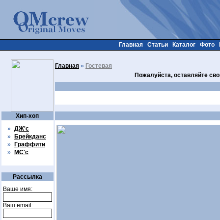
Главная
Статьи
Каталог
Фото
Главная
»
Гостевая
Пожалуйста, оставляйте сво
Хип-хоп
»
ДЖ'с
»
Брейкданс
»
Граффити
»
МС'с
Рассылка
Ваше имя:
Ваш email: