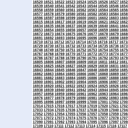
16520
16521
16522
16523
16524
16525
16526
16527
1652
16539
16540
16541
16542
16543
16544
16545
16546
1654
16558
16559
16560
16561
16562
16563
16564
16565
1656
16577
16578
16579
16580
16581
16582
16583
16584
1658
16596
16597
16598
16599
16600
16601
16602
16603
1660
16615
16616
16617
16618
16619
16620
16621
16622
1662
16634
16635
16636
16637
16638
16639
16640
16641
1664
16653
16654
16655
16656
16657
16658
16659
16660
1666
16672
16673
16674
16675
16676
16677
16678
16679
1668
16691
16692
16693
16694
16695
16696
16697
16698
1669
16710
16711
16712
16713
16714
16715
16716
16717
1671
16729
16730
16731
16732
16733
16734
16735
16736
1673
16748
16749
16750
16751
16752
16753
16754
16755
1675
16767
16768
16769
16770
16771
16772
16773
16774
1677
16786
16787
16788
16789
16790
16791
16792
16793
1679
16805
16806
16807
16808
16809
16810
16811
16812
1681
16824
16825
16826
16827
16828
16829
16830
16831
1683
16843
16844
16845
16846
16847
16848
16849
16850
1685
16862
16863
16864
16865
16866
16867
16868
16869
1687
16881
16882
16883
16884
16885
16886
16887
16888
1688
16900
16901
16902
16903
16904
16905
16906
16907
1690
16919
16920
16921
16922
16923
16924
16925
16926
1692
16938
16939
16940
16941
16942
16943
16944
16945
1694
16957
16958
16959
16960
16961
16962
16963
16964
1696
16976
16977
16978
16979
16980
16981
16982
16983
1698
16995
16996
16997
16998
16999
17000
17001
17002
1700
17014
17015
17016
17017
17018
17019
17020
17021
1702
17033
17034
17035
17036
17037
17038
17039
17040
1704
17052
17053
17054
17055
17056
17057
17058
17059
1706
17071
17072
17073
17074
17075
17076
17077
17078
1707
17090
17091
17092
17093
17094
17095
17096
17097
1709
17109
17110
17111
17112
17113
17114
17115
17116
17117