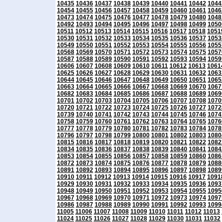
10435
10436
10437
10438
10439
10440
10441
10442
1044
10454
10455
10456
10457
10458
10459
10460
10461
1046
10473
10474
10475
10476
10477
10478
10479
10480
1048
10492
10493
10494
10495
10496
10497
10498
10499
1050
10511
10512
10513
10514
10515
10516
10517
10518
1051
10530
10531
10532
10533
10534
10535
10536
10537
1053
10549
10550
10551
10552
10553
10554
10555
10556
1055
10568
10569
10570
10571
10572
10573
10574
10575
1057
10587
10588
10589
10590
10591
10592
10593
10594
1059
10606
10607
10608
10609
10610
10611
10612
10613
1061
10625
10626
10627
10628
10629
10630
10631
10632
1063
10644
10645
10646
10647
10648
10649
10650
10651
1065
10663
10664
10665
10666
10667
10668
10669
10670
1067
10682
10683
10684
10685
10686
10687
10688
10689
1069
10701
10702
10703
10704
10705
10706
10707
10708
1070
10720
10721
10722
10723
10724
10725
10726
10727
1072
10739
10740
10741
10742
10743
10744
10745
10746
1074
10758
10759
10760
10761
10762
10763
10764
10765
1076
10777
10778
10779
10780
10781
10782
10783
10784
1078
10796
10797
10798
10799
10800
10801
10802
10803
1080
10815
10816
10817
10818
10819
10820
10821
10822
1082
10834
10835
10836
10837
10838
10839
10840
10841
1084
10853
10854
10855
10856
10857
10858
10859
10860
1086
10872
10873
10874
10875
10876
10877
10878
10879
1088
10891
10892
10893
10894
10895
10896
10897
10898
1089
10910
10911
10912
10913
10914
10915
10916
10917
1091
10929
10930
10931
10932
10933
10934
10935
10936
1093
10948
10949
10950
10951
10952
10953
10954
10955
1095
10967
10968
10969
10970
10971
10972
10973
10974
1097
10986
10987
10988
10989
10990
10991
10992
10993
1099
11005
11006
11007
11008
11009
11010
11011
11012
11013
11024
11025
11026
11027
11028
11029
11030
11031
11032