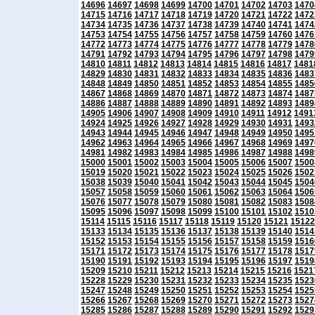
14696
14697
14698
14699
14700
14701
14702
14703
1470
14715
14716
14717
14718
14719
14720
14721
14722
1472
14734
14735
14736
14737
14738
14739
14740
14741
1474
14753
14754
14755
14756
14757
14758
14759
14760
1476
14772
14773
14774
14775
14776
14777
14778
14779
1478
14791
14792
14793
14794
14795
14796
14797
14798
1479
14810
14811
14812
14813
14814
14815
14816
14817
1481
14829
14830
14831
14832
14833
14834
14835
14836
1483
14848
14849
14850
14851
14852
14853
14854
14855
1485
14867
14868
14869
14870
14871
14872
14873
14874
1487
14886
14887
14888
14889
14890
14891
14892
14893
1489
14905
14906
14907
14908
14909
14910
14911
14912
1491
14924
14925
14926
14927
14928
14929
14930
14931
1493
14943
14944
14945
14946
14947
14948
14949
14950
1495
14962
14963
14964
14965
14966
14967
14968
14969
1497
14981
14982
14983
14984
14985
14986
14987
14988
1498
15000
15001
15002
15003
15004
15005
15006
15007
1500
15019
15020
15021
15022
15023
15024
15025
15026
1502
15038
15039
15040
15041
15042
15043
15044
15045
1504
15057
15058
15059
15060
15061
15062
15063
15064
1506
15076
15077
15078
15079
15080
15081
15082
15083
1508
15095
15096
15097
15098
15099
15100
15101
15102
1510
15114
15115
15116
15117
15118
15119
15120
15121
15122
15133
15134
15135
15136
15137
15138
15139
15140
1514
15152
15153
15154
15155
15156
15157
15158
15159
1516
15171
15172
15173
15174
15175
15176
15177
15178
1517
15190
15191
15192
15193
15194
15195
15196
15197
1519
15209
15210
15211
15212
15213
15214
15215
15216
1521
15228
15229
15230
15231
15232
15233
15234
15235
1523
15247
15248
15249
15250
15251
15252
15253
15254
1525
15266
15267
15268
15269
15270
15271
15272
15273
1527
15285
15286
15287
15288
15289
15290
15291
15292
1529