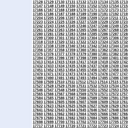
17128
17129
17130
17131
17132
17133
17134
17135
1713
17147
17148
17149
17150
17151
17152
17153
17154
1715
17166
17167
17168
17169
17170
17171
17172
17173
1717
17185
17186
17187
17188
17189
17190
17191
17192
1719
17204
17205
17206
17207
17208
17209
17210
17211
1721
17223
17224
17225
17226
17227
17228
17229
17230
1723
17242
17243
17244
17245
17246
17247
17248
17249
1725
17261
17262
17263
17264
17265
17266
17267
17268
1726
17280
17281
17282
17283
17284
17285
17286
17287
1728
17299
17300
17301
17302
17303
17304
17305
17306
1730
17318
17319
17320
17321
17322
17323
17324
17325
1732
17337
17338
17339
17340
17341
17342
17343
17344
1734
17356
17357
17358
17359
17360
17361
17362
17363
1736
17375
17376
17377
17378
17379
17380
17381
17382
1738
17394
17395
17396
17397
17398
17399
17400
17401
1740
17413
17414
17415
17416
17417
17418
17419
17420
1742
17432
17433
17434
17435
17436
17437
17438
17439
1744
17451
17452
17453
17454
17455
17456
17457
17458
1745
17470
17471
17472
17473
17474
17475
17476
17477
1747
17489
17490
17491
17492
17493
17494
17495
17496
1749
17508
17509
17510
17511
17512
17513
17514
17515
1751
17527
17528
17529
17530
17531
17532
17533
17534
1753
17546
17547
17548
17549
17550
17551
17552
17553
1755
17565
17566
17567
17568
17569
17570
17571
17572
1757
17584
17585
17586
17587
17588
17589
17590
17591
1759
17603
17604
17605
17606
17607
17608
17609
17610
1761
17622
17623
17624
17625
17626
17627
17628
17629
1763
17641
17642
17643
17644
17645
17646
17647
17648
1764
17660
17661
17662
17663
17664
17665
17666
17667
1766
17679
17680
17681
17682
17683
17684
17685
17686
1768
17698
17699
17700
17701
17702
17703
17704
17705
1770
17717
17718
17719
17720
17721
17722
17723
17724
1772