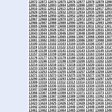
12872
12873
12874
12875
12876
12877
12878
12879
1288
12891
12892
12893
12894
12895
12896
12897
12898
1289
12910
12911
12912
12913
12914
12915
12916
12917
1291
12929
12930
12931
12932
12933
12934
12935
12936
1293
12948
12949
12950
12951
12952
12953
12954
12955
1295
12967
12968
12969
12970
12971
12972
12973
12974
1297
12986
12987
12988
12989
12990
12991
12992
12993
1299
13005
13006
13007
13008
13009
13010
13011
13012
1301
13024
13025
13026
13027
13028
13029
13030
13031
1303
13043
13044
13045
13046
13047
13048
13049
13050
1305
13062
13063
13064
13065
13066
13067
13068
13069
1307
13081
13082
13083
13084
13085
13086
13087
13088
1308
13100
13101
13102
13103
13104
13105
13106
13107
1310
13119
13120
13121
13122
13123
13124
13125
13126
1312
13138
13139
13140
13141
13142
13143
13144
13145
1314
13157
13158
13159
13160
13161
13162
13163
13164
1316
13176
13177
13178
13179
13180
13181
13182
13183
1318
13195
13196
13197
13198
13199
13200
13201
13202
1320
13214
13215
13216
13217
13218
13219
13220
13221
1322
13233
13234
13235
13236
13237
13238
13239
13240
1324
13252
13253
13254
13255
13256
13257
13258
13259
1326
13271
13272
13273
13274
13275
13276
13277
13278
1327
13290
13291
13292
13293
13294
13295
13296
13297
1329
13309
13310
13311
13312
13313
13314
13315
13316
1331
13328
13329
13330
13331
13332
13333
13334
13335
1333
13347
13348
13349
13350
13351
13352
13353
13354
1335
13366
13367
13368
13369
13370
13371
13372
13373
1337
13385
13386
13387
13388
13389
13390
13391
13392
1339
13404
13405
13406
13407
13408
13409
13410
13411
1341
13423
13424
13425
13426
13427
13428
13429
13430
1343
13442
13443
13444
13445
13446
13447
13448
13449
1345
13461
13462
13463
13464
13465
13466
13467
13468
1346