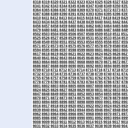
8318
8319
8320
8321
8322
8323
8324
8325
8326
8327
832
8341
8342
8343
8344
8345
8346
8347
8348
8349
8350
835
8364
8365
8366
8367
8368
8369
8370
8371
8372
8373
837
8387
8388
8389
8390
8391
8392
8393
8394
8395
8396
839
8410
8411
8412
8413
8414
8415
8416
8417
8418
8419
842
8433
8434
8435
8436
8437
8438
8439
8440
8441
8442
844
8456
8457
8458
8459
8460
8461
8462
8463
8464
8465
846
8479
8480
8481
8482
8483
8484
8485
8486
8487
8488
848
8502
8503
8504
8505
8506
8507
8508
8509
8510
8511
851
8525
8526
8527
8528
8529
8530
8531
8532
8533
8534
853
8548
8549
8550
8551
8552
8553
8554
8555
8556
8557
855
8571
8572
8573
8574
8575
8576
8577
8578
8579
8580
858
8594
8595
8596
8597
8598
8599
8600
8601
8602
8603
860
8617
8618
8619
8620
8621
8622
8623
8624
8625
8626
862
8640
8641
8642
8643
8644
8645
8646
8647
8648
8649
865
8663
8664
8665
8666
8667
8668
8669
8670
8671
8672
867
8686
8687
8688
8689
8690
8691
8692
8693
8694
8695
869
8709
8710
8711
8712
8713
8714
8715
8716
8717
8718
871
8732
8733
8734
8735
8736
8737
8738
8739
8740
8741
874
8755
8756
8757
8758
8759
8760
8761
8762
8763
8764
876
8778
8779
8780
8781
8782
8783
8784
8785
8786
8787
878
8801
8802
8803
8804
8805
8806
8807
8808
8809
8810
881
8824
8825
8826
8827
8828
8829
8830
8831
8832
8833
883
8847
8848
8849
8850
8851
8852
8853
8854
8855
8856
885
8870
8871
8872
8873
8874
8875
8876
8877
8878
8879
888
8893
8894
8895
8896
8897
8898
8899
8900
8901
8902
890
8916
8917
8918
8919
8920
8921
8922
8923
8924
8925
892
8939
8940
8941
8942
8943
8944
8945
8946
8947
8948
894
8962
8963
8964
8965
8966
8967
8968
8969
8970
8971
897
8985
8986
8987
8988
8989
8990
8991
8992
8993
8994
899
9008
9009
9010
9011
9012
9013
9014
9015
9016
9017
901
9031
9032
9033
9034
9035
9036
9037
9038
9039
9040
904