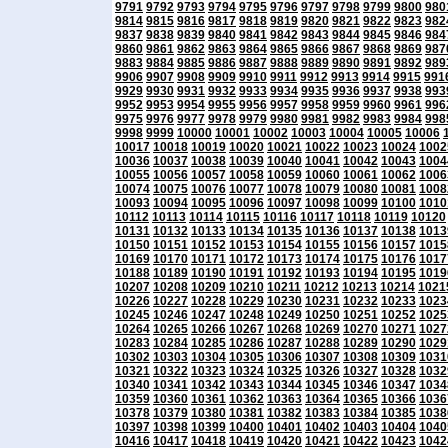
9791
9792
9793
9794
9795
9796
9797
9798
9799
9800
980
9814
9815
9816
9817
9818
9819
9820
9821
9822
9823
982
9837
9838
9839
9840
9841
9842
9843
9844
9845
9846
984
9860
9861
9862
9863
9864
9865
9866
9867
9868
9869
987
9883
9884
9885
9886
9887
9888
9889
9890
9891
9892
989
9906
9907
9908
9909
9910
9911
9912
9913
9914
9915
991
9929
9930
9931
9932
9933
9934
9935
9936
9937
9938
993
9952
9953
9954
9955
9956
9957
9958
9959
9960
9961
996
9975
9976
9977
9978
9979
9980
9981
9982
9983
9984
998
9998
9999
10000
10001
10002
10003
10004
10005
10006
10017
10018
10019
10020
10021
10022
10023
10024
1002
10036
10037
10038
10039
10040
10041
10042
10043
1004
10055
10056
10057
10058
10059
10060
10061
10062
1006
10074
10075
10076
10077
10078
10079
10080
10081
1008
10093
10094
10095
10096
10097
10098
10099
10100
1010
10112
10113
10114
10115
10116
10117
10118
10119
10120
10131
10132
10133
10134
10135
10136
10137
10138
1013
10150
10151
10152
10153
10154
10155
10156
10157
1015
10169
10170
10171
10172
10173
10174
10175
10176
1017
10188
10189
10190
10191
10192
10193
10194
10195
1019
10207
10208
10209
10210
10211
10212
10213
10214
1021
10226
10227
10228
10229
10230
10231
10232
10233
1023
10245
10246
10247
10248
10249
10250
10251
10252
1025
10264
10265
10266
10267
10268
10269
10270
10271
1027
10283
10284
10285
10286
10287
10288
10289
10290
1029
10302
10303
10304
10305
10306
10307
10308
10309
1031
10321
10322
10323
10324
10325
10326
10327
10328
1032
10340
10341
10342
10343
10344
10345
10346
10347
1034
10359
10360
10361
10362
10363
10364
10365
10366
1036
10378
10379
10380
10381
10382
10383
10384
10385
1038
10397
10398
10399
10400
10401
10402
10403
10404
1040
10416
10417
10418
10419
10420
10421
10422
10423
1042