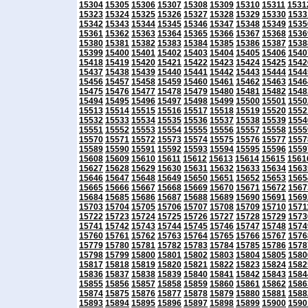
15304
15305
15306
15307
15308
15309
15310
15311
1531
15323
15324
15325
15326
15327
15328
15329
15330
1533
15342
15343
15344
15345
15346
15347
15348
15349
1535
15361
15362
15363
15364
15365
15366
15367
15368
1536
15380
15381
15382
15383
15384
15385
15386
15387
1538
15399
15400
15401
15402
15403
15404
15405
15406
1540
15418
15419
15420
15421
15422
15423
15424
15425
1542
15437
15438
15439
15440
15441
15442
15443
15444
1544
15456
15457
15458
15459
15460
15461
15462
15463
1546
15475
15476
15477
15478
15479
15480
15481
15482
1548
15494
15495
15496
15497
15498
15499
15500
15501
1550
15513
15514
15515
15516
15517
15518
15519
15520
1552
15532
15533
15534
15535
15536
15537
15538
15539
1554
15551
15552
15553
15554
15555
15556
15557
15558
1555
15570
15571
15572
15573
15574
15575
15576
15577
1557
15589
15590
15591
15592
15593
15594
15595
15596
1559
15608
15609
15610
15611
15612
15613
15614
15615
1561
15627
15628
15629
15630
15631
15632
15633
15634
1563
15646
15647
15648
15649
15650
15651
15652
15653
1565
15665
15666
15667
15668
15669
15670
15671
15672
1567
15684
15685
15686
15687
15688
15689
15690
15691
1569
15703
15704
15705
15706
15707
15708
15709
15710
1571
15722
15723
15724
15725
15726
15727
15728
15729
1573
15741
15742
15743
15744
15745
15746
15747
15748
1574
15760
15761
15762
15763
15764
15765
15766
15767
1576
15779
15780
15781
15782
15783
15784
15785
15786
1578
15798
15799
15800
15801
15802
15803
15804
15805
1580
15817
15818
15819
15820
15821
15822
15823
15824
1582
15836
15837
15838
15839
15840
15841
15842
15843
1584
15855
15856
15857
15858
15859
15860
15861
15862
1586
15874
15875
15876
15877
15878
15879
15880
15881
1588
15893
15894
15895
15896
15897
15898
15899
15900
1590