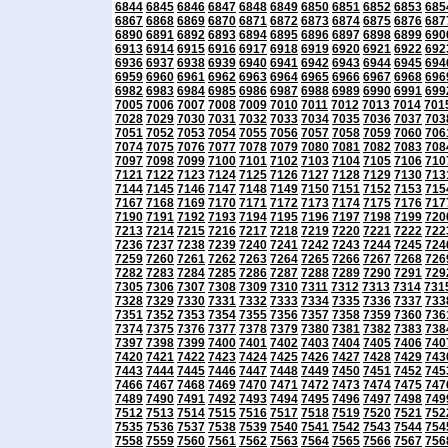
6844
6845
6846
6847
6848
6849
6850
6851
6852
6853
685
6867
6868
6869
6870
6871
6872
6873
6874
6875
6876
687
6890
6891
6892
6893
6894
6895
6896
6897
6898
6899
690
6913
6914
6915
6916
6917
6918
6919
6920
6921
6922
692
6936
6937
6938
6939
6940
6941
6942
6943
6944
6945
694
6959
6960
6961
6962
6963
6964
6965
6966
6967
6968
696
6982
6983
6984
6985
6986
6987
6988
6989
6990
6991
699
7005
7006
7007
7008
7009
7010
7011
7012
7013
7014
701
7028
7029
7030
7031
7032
7033
7034
7035
7036
7037
703
7051
7052
7053
7054
7055
7056
7057
7058
7059
7060
706
7074
7075
7076
7077
7078
7079
7080
7081
7082
7083
708
7097
7098
7099
7100
7101
7102
7103
7104
7105
7106
710
7121
7122
7123
7124
7125
7126
7127
7128
7129
7130
713
7144
7145
7146
7147
7148
7149
7150
7151
7152
7153
715
7167
7168
7169
7170
7171
7172
7173
7174
7175
7176
717
7190
7191
7192
7193
7194
7195
7196
7197
7198
7199
720
7213
7214
7215
7216
7217
7218
7219
7220
7221
7222
722
7236
7237
7238
7239
7240
7241
7242
7243
7244
7245
724
7259
7260
7261
7262
7263
7264
7265
7266
7267
7268
726
7282
7283
7284
7285
7286
7287
7288
7289
7290
7291
729
7305
7306
7307
7308
7309
7310
7311
7312
7313
7314
731
7328
7329
7330
7331
7332
7333
7334
7335
7336
7337
733
7351
7352
7353
7354
7355
7356
7357
7358
7359
7360
736
7374
7375
7376
7377
7378
7379
7380
7381
7382
7383
738
7397
7398
7399
7400
7401
7402
7403
7404
7405
7406
740
7420
7421
7422
7423
7424
7425
7426
7427
7428
7429
743
7443
7444
7445
7446
7447
7448
7449
7450
7451
7452
745
7466
7467
7468
7469
7470
7471
7472
7473
7474
7475
747
7489
7490
7491
7492
7493
7494
7495
7496
7497
7498
749
7512
7513
7514
7515
7516
7517
7518
7519
7520
7521
752
7535
7536
7537
7538
7539
7540
7541
7542
7543
7544
754
7558
7559
7560
7561
7562
7563
7564
7565
7566
7567
756