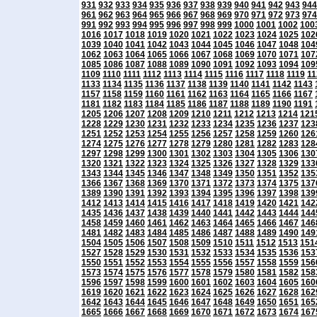
931
932
933
934
935
936
937
938
939
940
941
942
943
944
961
962
963
964
965
966
967
968
969
970
971
972
973
974
991
992
993
994
995
996
997
998
999
1000
1001
1002
100
1016
1017
1018
1019
1020
1021
1022
1023
1024
1025
102
1039
1040
1041
1042
1043
1044
1045
1046
1047
1048
104
1062
1063
1064
1065
1066
1067
1068
1069
1070
1071
107
1085
1086
1087
1088
1089
1090
1091
1092
1093
1094
109
1109
1110
1111
1112
1113
1114
1115
1116
1117
1118
1119
11
1133
1134
1135
1136
1137
1138
1139
1140
1141
1142
1143
1157
1158
1159
1160
1161
1162
1163
1164
1165
1166
1167
1181
1182
1183
1184
1185
1186
1187
1188
1189
1190
1191
1205
1206
1207
1208
1209
1210
1211
1212
1213
1214
121
1228
1229
1230
1231
1232
1233
1234
1235
1236
1237
123
1251
1252
1253
1254
1255
1256
1257
1258
1259
1260
126
1274
1275
1276
1277
1278
1279
1280
1281
1282
1283
128
1297
1298
1299
1300
1301
1302
1303
1304
1305
1306
130
1320
1321
1322
1323
1324
1325
1326
1327
1328
1329
133
1343
1344
1345
1346
1347
1348
1349
1350
1351
1352
135
1366
1367
1368
1369
1370
1371
1372
1373
1374
1375
137
1389
1390
1391
1392
1393
1394
1395
1396
1397
1398
139
1412
1413
1414
1415
1416
1417
1418
1419
1420
1421
142
1435
1436
1437
1438
1439
1440
1441
1442
1443
1444
144
1458
1459
1460
1461
1462
1463
1464
1465
1466
1467
146
1481
1482
1483
1484
1485
1486
1487
1488
1489
1490
149
1504
1505
1506
1507
1508
1509
1510
1511
1512
1513
151
1527
1528
1529
1530
1531
1532
1533
1534
1535
1536
153
1550
1551
1552
1553
1554
1555
1556
1557
1558
1559
156
1573
1574
1575
1576
1577
1578
1579
1580
1581
1582
158
1596
1597
1598
1599
1600
1601
1602
1603
1604
1605
160
1619
1620
1621
1622
1623
1624
1625
1626
1627
1628
162
1642
1643
1644
1645
1646
1647
1648
1649
1650
1651
165
1665
1666
1667
1668
1669
1670
1671
1672
1673
1674
167