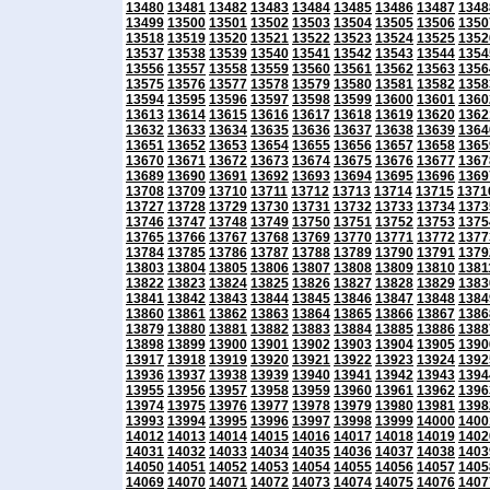
13480
13481
13482
13483
13484
13485
13486
13487
1348
13499
13500
13501
13502
13503
13504
13505
13506
1350
13518
13519
13520
13521
13522
13523
13524
13525
1352
13537
13538
13539
13540
13541
13542
13543
13544
1354
13556
13557
13558
13559
13560
13561
13562
13563
1356
13575
13576
13577
13578
13579
13580
13581
13582
1358
13594
13595
13596
13597
13598
13599
13600
13601
1360
13613
13614
13615
13616
13617
13618
13619
13620
1362
13632
13633
13634
13635
13636
13637
13638
13639
1364
13651
13652
13653
13654
13655
13656
13657
13658
1365
13670
13671
13672
13673
13674
13675
13676
13677
1367
13689
13690
13691
13692
13693
13694
13695
13696
1369
13708
13709
13710
13711
13712
13713
13714
13715
1371
13727
13728
13729
13730
13731
13732
13733
13734
1373
13746
13747
13748
13749
13750
13751
13752
13753
1375
13765
13766
13767
13768
13769
13770
13771
13772
1377
13784
13785
13786
13787
13788
13789
13790
13791
1379
13803
13804
13805
13806
13807
13808
13809
13810
1381
13822
13823
13824
13825
13826
13827
13828
13829
1383
13841
13842
13843
13844
13845
13846
13847
13848
1384
13860
13861
13862
13863
13864
13865
13866
13867
1386
13879
13880
13881
13882
13883
13884
13885
13886
1388
13898
13899
13900
13901
13902
13903
13904
13905
1390
13917
13918
13919
13920
13921
13922
13923
13924
1392
13936
13937
13938
13939
13940
13941
13942
13943
1394
13955
13956
13957
13958
13959
13960
13961
13962
1396
13974
13975
13976
13977
13978
13979
13980
13981
1398
13993
13994
13995
13996
13997
13998
13999
14000
1400
14012
14013
14014
14015
14016
14017
14018
14019
1402
14031
14032
14033
14034
14035
14036
14037
14038
1403
14050
14051
14052
14053
14054
14055
14056
14057
1405
14069
14070
14071
14072
14073
14074
14075
14076
1407