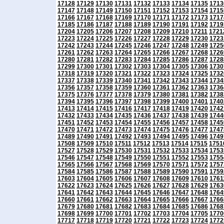
17128
17129
17130
17131
17132
17133
17134
17135
1713
17147
17148
17149
17150
17151
17152
17153
17154
1715
17166
17167
17168
17169
17170
17171
17172
17173
1717
17185
17186
17187
17188
17189
17190
17191
17192
1719
17204
17205
17206
17207
17208
17209
17210
17211
1721
17223
17224
17225
17226
17227
17228
17229
17230
1723
17242
17243
17244
17245
17246
17247
17248
17249
1725
17261
17262
17263
17264
17265
17266
17267
17268
1726
17280
17281
17282
17283
17284
17285
17286
17287
1728
17299
17300
17301
17302
17303
17304
17305
17306
1730
17318
17319
17320
17321
17322
17323
17324
17325
1732
17337
17338
17339
17340
17341
17342
17343
17344
1734
17356
17357
17358
17359
17360
17361
17362
17363
1736
17375
17376
17377
17378
17379
17380
17381
17382
1738
17394
17395
17396
17397
17398
17399
17400
17401
1740
17413
17414
17415
17416
17417
17418
17419
17420
1742
17432
17433
17434
17435
17436
17437
17438
17439
1744
17451
17452
17453
17454
17455
17456
17457
17458
1745
17470
17471
17472
17473
17474
17475
17476
17477
1747
17489
17490
17491
17492
17493
17494
17495
17496
1749
17508
17509
17510
17511
17512
17513
17514
17515
1751
17527
17528
17529
17530
17531
17532
17533
17534
1753
17546
17547
17548
17549
17550
17551
17552
17553
1755
17565
17566
17567
17568
17569
17570
17571
17572
1757
17584
17585
17586
17587
17588
17589
17590
17591
1759
17603
17604
17605
17606
17607
17608
17609
17610
1761
17622
17623
17624
17625
17626
17627
17628
17629
1763
17641
17642
17643
17644
17645
17646
17647
17648
1764
17660
17661
17662
17663
17664
17665
17666
17667
1766
17679
17680
17681
17682
17683
17684
17685
17686
1768
17698
17699
17700
17701
17702
17703
17704
17705
1770
17717
17718
17719
17720
17721
17722
17723
17724
1772