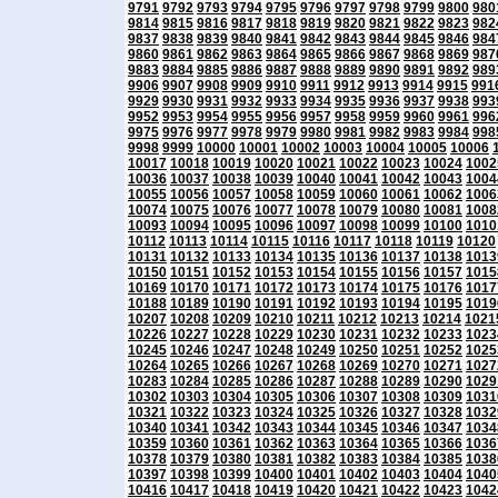
9791
9792
9793
9794
9795
9796
9797
9798
9799
9800
980
9814
9815
9816
9817
9818
9819
9820
9821
9822
9823
982
9837
9838
9839
9840
9841
9842
9843
9844
9845
9846
984
9860
9861
9862
9863
9864
9865
9866
9867
9868
9869
987
9883
9884
9885
9886
9887
9888
9889
9890
9891
9892
989
9906
9907
9908
9909
9910
9911
9912
9913
9914
9915
991
9929
9930
9931
9932
9933
9934
9935
9936
9937
9938
993
9952
9953
9954
9955
9956
9957
9958
9959
9960
9961
996
9975
9976
9977
9978
9979
9980
9981
9982
9983
9984
998
9998
9999
10000
10001
10002
10003
10004
10005
10006
10017
10018
10019
10020
10021
10022
10023
10024
1002
10036
10037
10038
10039
10040
10041
10042
10043
1004
10055
10056
10057
10058
10059
10060
10061
10062
1006
10074
10075
10076
10077
10078
10079
10080
10081
1008
10093
10094
10095
10096
10097
10098
10099
10100
1010
10112
10113
10114
10115
10116
10117
10118
10119
10120
10131
10132
10133
10134
10135
10136
10137
10138
1013
10150
10151
10152
10153
10154
10155
10156
10157
1015
10169
10170
10171
10172
10173
10174
10175
10176
1017
10188
10189
10190
10191
10192
10193
10194
10195
1019
10207
10208
10209
10210
10211
10212
10213
10214
1021
10226
10227
10228
10229
10230
10231
10232
10233
1023
10245
10246
10247
10248
10249
10250
10251
10252
1025
10264
10265
10266
10267
10268
10269
10270
10271
1027
10283
10284
10285
10286
10287
10288
10289
10290
1029
10302
10303
10304
10305
10306
10307
10308
10309
1031
10321
10322
10323
10324
10325
10326
10327
10328
1032
10340
10341
10342
10343
10344
10345
10346
10347
1034
10359
10360
10361
10362
10363
10364
10365
10366
1036
10378
10379
10380
10381
10382
10383
10384
10385
1038
10397
10398
10399
10400
10401
10402
10403
10404
1040
10416
10417
10418
10419
10420
10421
10422
10423
1042