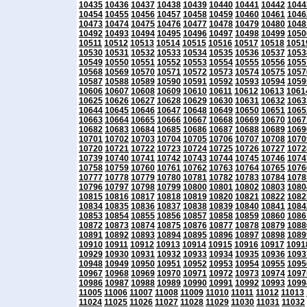
10435
10436
10437
10438
10439
10440
10441
10442
1044
10454
10455
10456
10457
10458
10459
10460
10461
1046
10473
10474
10475
10476
10477
10478
10479
10480
1048
10492
10493
10494
10495
10496
10497
10498
10499
1050
10511
10512
10513
10514
10515
10516
10517
10518
1051
10530
10531
10532
10533
10534
10535
10536
10537
1053
10549
10550
10551
10552
10553
10554
10555
10556
1055
10568
10569
10570
10571
10572
10573
10574
10575
1057
10587
10588
10589
10590
10591
10592
10593
10594
1059
10606
10607
10608
10609
10610
10611
10612
10613
1061
10625
10626
10627
10628
10629
10630
10631
10632
1063
10644
10645
10646
10647
10648
10649
10650
10651
1065
10663
10664
10665
10666
10667
10668
10669
10670
1067
10682
10683
10684
10685
10686
10687
10688
10689
1069
10701
10702
10703
10704
10705
10706
10707
10708
1070
10720
10721
10722
10723
10724
10725
10726
10727
1072
10739
10740
10741
10742
10743
10744
10745
10746
1074
10758
10759
10760
10761
10762
10763
10764
10765
1076
10777
10778
10779
10780
10781
10782
10783
10784
1078
10796
10797
10798
10799
10800
10801
10802
10803
1080
10815
10816
10817
10818
10819
10820
10821
10822
1082
10834
10835
10836
10837
10838
10839
10840
10841
1084
10853
10854
10855
10856
10857
10858
10859
10860
1086
10872
10873
10874
10875
10876
10877
10878
10879
1088
10891
10892
10893
10894
10895
10896
10897
10898
1089
10910
10911
10912
10913
10914
10915
10916
10917
1091
10929
10930
10931
10932
10933
10934
10935
10936
1093
10948
10949
10950
10951
10952
10953
10954
10955
1095
10967
10968
10969
10970
10971
10972
10973
10974
1097
10986
10987
10988
10989
10990
10991
10992
10993
1099
11005
11006
11007
11008
11009
11010
11011
11012
11013
11024
11025
11026
11027
11028
11029
11030
11031
11032