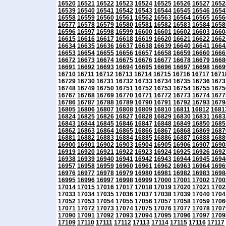
16520
16521
16522
16523
16524
16525
16526
16527
1652
16539
16540
16541
16542
16543
16544
16545
16546
1654
16558
16559
16560
16561
16562
16563
16564
16565
1656
16577
16578
16579
16580
16581
16582
16583
16584
1658
16596
16597
16598
16599
16600
16601
16602
16603
1660
16615
16616
16617
16618
16619
16620
16621
16622
1662
16634
16635
16636
16637
16638
16639
16640
16641
1664
16653
16654
16655
16656
16657
16658
16659
16660
1666
16672
16673
16674
16675
16676
16677
16678
16679
1668
16691
16692
16693
16694
16695
16696
16697
16698
1669
16710
16711
16712
16713
16714
16715
16716
16717
1671
16729
16730
16731
16732
16733
16734
16735
16736
1673
16748
16749
16750
16751
16752
16753
16754
16755
1675
16767
16768
16769
16770
16771
16772
16773
16774
1677
16786
16787
16788
16789
16790
16791
16792
16793
1679
16805
16806
16807
16808
16809
16810
16811
16812
1681
16824
16825
16826
16827
16828
16829
16830
16831
1683
16843
16844
16845
16846
16847
16848
16849
16850
1685
16862
16863
16864
16865
16866
16867
16868
16869
1687
16881
16882
16883
16884
16885
16886
16887
16888
1688
16900
16901
16902
16903
16904
16905
16906
16907
1690
16919
16920
16921
16922
16923
16924
16925
16926
1692
16938
16939
16940
16941
16942
16943
16944
16945
1694
16957
16958
16959
16960
16961
16962
16963
16964
1696
16976
16977
16978
16979
16980
16981
16982
16983
1698
16995
16996
16997
16998
16999
17000
17001
17002
1700
17014
17015
17016
17017
17018
17019
17020
17021
1702
17033
17034
17035
17036
17037
17038
17039
17040
1704
17052
17053
17054
17055
17056
17057
17058
17059
1706
17071
17072
17073
17074
17075
17076
17077
17078
1707
17090
17091
17092
17093
17094
17095
17096
17097
1709
17109
17110
17111
17112
17113
17114
17115
17116
17117