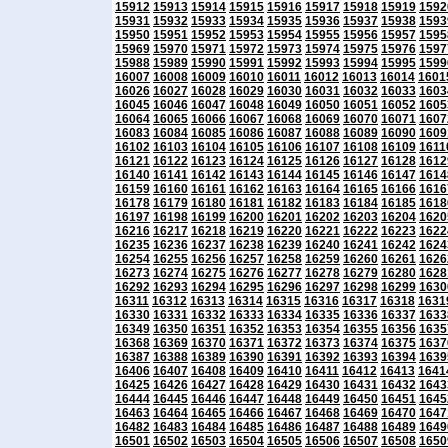
15912
15913
15914
15915
15916
15917
15918
15919
1592
15931
15932
15933
15934
15935
15936
15937
15938
1593
15950
15951
15952
15953
15954
15955
15956
15957
1595
15969
15970
15971
15972
15973
15974
15975
15976
1597
15988
15989
15990
15991
15992
15993
15994
15995
1599
16007
16008
16009
16010
16011
16012
16013
16014
1601
16026
16027
16028
16029
16030
16031
16032
16033
1603
16045
16046
16047
16048
16049
16050
16051
16052
1605
16064
16065
16066
16067
16068
16069
16070
16071
1607
16083
16084
16085
16086
16087
16088
16089
16090
1609
16102
16103
16104
16105
16106
16107
16108
16109
1611
16121
16122
16123
16124
16125
16126
16127
16128
1612
16140
16141
16142
16143
16144
16145
16146
16147
1614
16159
16160
16161
16162
16163
16164
16165
16166
1616
16178
16179
16180
16181
16182
16183
16184
16185
1618
16197
16198
16199
16200
16201
16202
16203
16204
1620
16216
16217
16218
16219
16220
16221
16222
16223
1622
16235
16236
16237
16238
16239
16240
16241
16242
1624
16254
16255
16256
16257
16258
16259
16260
16261
1626
16273
16274
16275
16276
16277
16278
16279
16280
1628
16292
16293
16294
16295
16296
16297
16298
16299
1630
16311
16312
16313
16314
16315
16316
16317
16318
1631
16330
16331
16332
16333
16334
16335
16336
16337
1633
16349
16350
16351
16352
16353
16354
16355
16356
1635
16368
16369
16370
16371
16372
16373
16374
16375
1637
16387
16388
16389
16390
16391
16392
16393
16394
1639
16406
16407
16408
16409
16410
16411
16412
16413
1641
16425
16426
16427
16428
16429
16430
16431
16432
1643
16444
16445
16446
16447
16448
16449
16450
16451
1645
16463
16464
16465
16466
16467
16468
16469
16470
1647
16482
16483
16484
16485
16486
16487
16488
16489
1649
16501
16502
16503
16504
16505
16506
16507
16508
1650