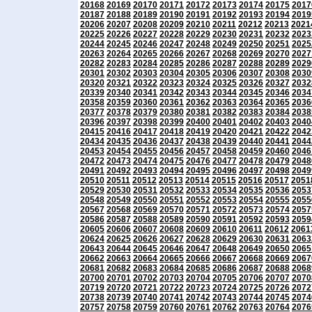
20168
20169
20170
20171
20172
20173
20174
20175
2017
20187
20188
20189
20190
20191
20192
20193
20194
2019
20206
20207
20208
20209
20210
20211
20212
20213
2021
20225
20226
20227
20228
20229
20230
20231
20232
2023
20244
20245
20246
20247
20248
20249
20250
20251
2025
20263
20264
20265
20266
20267
20268
20269
20270
2027
20282
20283
20284
20285
20286
20287
20288
20289
2029
20301
20302
20303
20304
20305
20306
20307
20308
2030
20320
20321
20322
20323
20324
20325
20326
20327
2032
20339
20340
20341
20342
20343
20344
20345
20346
2034
20358
20359
20360
20361
20362
20363
20364
20365
2036
20377
20378
20379
20380
20381
20382
20383
20384
2038
20396
20397
20398
20399
20400
20401
20402
20403
2040
20415
20416
20417
20418
20419
20420
20421
20422
2042
20434
20435
20436
20437
20438
20439
20440
20441
2044
20453
20454
20455
20456
20457
20458
20459
20460
2046
20472
20473
20474
20475
20476
20477
20478
20479
2048
20491
20492
20493
20494
20495
20496
20497
20498
2049
20510
20511
20512
20513
20514
20515
20516
20517
2051
20529
20530
20531
20532
20533
20534
20535
20536
2053
20548
20549
20550
20551
20552
20553
20554
20555
2055
20567
20568
20569
20570
20571
20572
20573
20574
2057
20586
20587
20588
20589
20590
20591
20592
20593
2059
20605
20606
20607
20608
20609
20610
20611
20612
2061
20624
20625
20626
20627
20628
20629
20630
20631
2063
20643
20644
20645
20646
20647
20648
20649
20650
2065
20662
20663
20664
20665
20666
20667
20668
20669
2067
20681
20682
20683
20684
20685
20686
20687
20688
2068
20700
20701
20702
20703
20704
20705
20706
20707
2070
20719
20720
20721
20722
20723
20724
20725
20726
2072
20738
20739
20740
20741
20742
20743
20744
20745
2074
20757
20758
20759
20760
20761
20762
20763
20764
2076