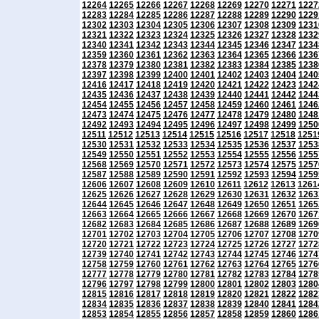
12264
12265
12266
12267
12268
12269
12270
12271
1227
12283
12284
12285
12286
12287
12288
12289
12290
1229
12302
12303
12304
12305
12306
12307
12308
12309
1231
12321
12322
12323
12324
12325
12326
12327
12328
1232
12340
12341
12342
12343
12344
12345
12346
12347
1234
12359
12360
12361
12362
12363
12364
12365
12366
1236
12378
12379
12380
12381
12382
12383
12384
12385
1238
12397
12398
12399
12400
12401
12402
12403
12404
1240
12416
12417
12418
12419
12420
12421
12422
12423
1242
12435
12436
12437
12438
12439
12440
12441
12442
1244
12454
12455
12456
12457
12458
12459
12460
12461
1246
12473
12474
12475
12476
12477
12478
12479
12480
1248
12492
12493
12494
12495
12496
12497
12498
12499
1250
12511
12512
12513
12514
12515
12516
12517
12518
1251
12530
12531
12532
12533
12534
12535
12536
12537
1253
12549
12550
12551
12552
12553
12554
12555
12556
1255
12568
12569
12570
12571
12572
12573
12574
12575
1257
12587
12588
12589
12590
12591
12592
12593
12594
1259
12606
12607
12608
12609
12610
12611
12612
12613
1261
12625
12626
12627
12628
12629
12630
12631
12632
1263
12644
12645
12646
12647
12648
12649
12650
12651
1265
12663
12664
12665
12666
12667
12668
12669
12670
1267
12682
12683
12684
12685
12686
12687
12688
12689
1269
12701
12702
12703
12704
12705
12706
12707
12708
1270
12720
12721
12722
12723
12724
12725
12726
12727
1272
12739
12740
12741
12742
12743
12744
12745
12746
1274
12758
12759
12760
12761
12762
12763
12764
12765
1276
12777
12778
12779
12780
12781
12782
12783
12784
1278
12796
12797
12798
12799
12800
12801
12802
12803
1280
12815
12816
12817
12818
12819
12820
12821
12822
1282
12834
12835
12836
12837
12838
12839
12840
12841
1284
12853
12854
12855
12856
12857
12858
12859
12860
1286