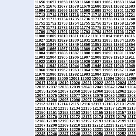
11656
11657
11658
11659
11660
11661
11662
11663
11664
11675
11676
11677
11678
11679
11680
11681
11682
11683
11694
11695
11696
11697
11698
11699
11700
11701
11702
11713
11714
11715
11716
11717
11718
11719
11720
11721
11732
11733
11734
11735
11736
11737
11738
11739
11740
11751
11752
11753
11754
11755
11756
11757
11758
11759
11770
11771
11772
11773
11774
11775
11776
11777
11778
11789
11790
11791
11792
11793
11794
11795
11796
11797
11808
11809
11810
11811
11812
11813
11814
11815
11816
11827
11828
11829
11830
11831
11832
11833
11834
11835
11846
11847
11848
11849
11850
11851
11852
11853
11854
11865
11866
11867
11868
11869
11870
11871
11872
11873
11884
11885
11886
11887
11888
11889
11890
11891
11892
11903
11904
11905
11906
11907
11908
11909
11910
11911
11922
11923
11924
11925
11926
11927
11928
11929
11930
11941
11942
11943
11944
11945
11946
11947
11948
11949
11960
11961
11962
11963
11964
11965
11966
11967
11968
11979
11980
11981
11982
11983
11984
11985
11986
11987
11998
11999
12000
12001
12002
12003
12004
12005
1200
12017
12018
12019
12020
12021
12022
12023
12024
1202
12036
12037
12038
12039
12040
12041
12042
12043
1204
12055
12056
12057
12058
12059
12060
12061
12062
1206
12074
12075
12076
12077
12078
12079
12080
12081
1208
12093
12094
12095
12096
12097
12098
12099
12100
1210
12112
12113
12114
12115
12116
12117
12118
12119
12120
12131
12132
12133
12134
12135
12136
12137
12138
1213
12150
12151
12152
12153
12154
12155
12156
12157
1215
12169
12170
12171
12172
12173
12174
12175
12176
1217
12188
12189
12190
12191
12192
12193
12194
12195
1219
12207
12208
12209
12210
12211
12212
12213
12214
1221
12226
12227
12228
12229
12230
12231
12232
12233
1223
12245
12246
12247
12248
12249
12250
12251
12252
1225