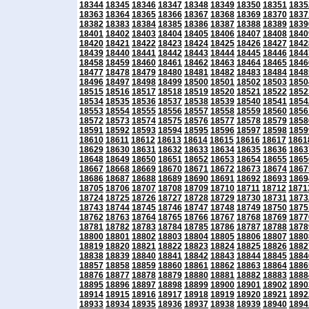
18344
18345
18346
18347
18348
18349
18350
18351
1835
18363
18364
18365
18366
18367
18368
18369
18370
1837
18382
18383
18384
18385
18386
18387
18388
18389
1839
18401
18402
18403
18404
18405
18406
18407
18408
1840
18420
18421
18422
18423
18424
18425
18426
18427
1842
18439
18440
18441
18442
18443
18444
18445
18446
1844
18458
18459
18460
18461
18462
18463
18464
18465
1846
18477
18478
18479
18480
18481
18482
18483
18484
1848
18496
18497
18498
18499
18500
18501
18502
18503
1850
18515
18516
18517
18518
18519
18520
18521
18522
1852
18534
18535
18536
18537
18538
18539
18540
18541
1854
18553
18554
18555
18556
18557
18558
18559
18560
1856
18572
18573
18574
18575
18576
18577
18578
18579
1858
18591
18592
18593
18594
18595
18596
18597
18598
1859
18610
18611
18612
18613
18614
18615
18616
18617
1861
18629
18630
18631
18632
18633
18634
18635
18636
1863
18648
18649
18650
18651
18652
18653
18654
18655
1865
18667
18668
18669
18670
18671
18672
18673
18674
1867
18686
18687
18688
18689
18690
18691
18692
18693
1869
18705
18706
18707
18708
18709
18710
18711
18712
1871
18724
18725
18726
18727
18728
18729
18730
18731
1873
18743
18744
18745
18746
18747
18748
18749
18750
1875
18762
18763
18764
18765
18766
18767
18768
18769
1877
18781
18782
18783
18784
18785
18786
18787
18788
1878
18800
18801
18802
18803
18804
18805
18806
18807
1880
18819
18820
18821
18822
18823
18824
18825
18826
1882
18838
18839
18840
18841
18842
18843
18844
18845
1884
18857
18858
18859
18860
18861
18862
18863
18864
1886
18876
18877
18878
18879
18880
18881
18882
18883
1888
18895
18896
18897
18898
18899
18900
18901
18902
1890
18914
18915
18916
18917
18918
18919
18920
18921
1892
18933
18934
18935
18936
18937
18938
18939
18940
1894