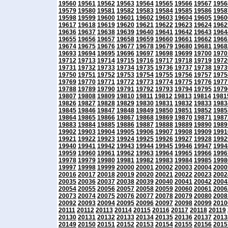
19560
19561
19562
19563
19564
19565
19566
19567
1956
19579
19580
19581
19582
19583
19584
19585
19586
1958
19598
19599
19600
19601
19602
19603
19604
19605
1960
19617
19618
19619
19620
19621
19622
19623
19624
1962
19636
19637
19638
19639
19640
19641
19642
19643
1964
19655
19656
19657
19658
19659
19660
19661
19662
1966
19674
19675
19676
19677
19678
19679
19680
19681
1968
19693
19694
19695
19696
19697
19698
19699
19700
1970
19712
19713
19714
19715
19716
19717
19718
19719
1972
19731
19732
19733
19734
19735
19736
19737
19738
1973
19750
19751
19752
19753
19754
19755
19756
19757
1975
19769
19770
19771
19772
19773
19774
19775
19776
1977
19788
19789
19790
19791
19792
19793
19794
19795
1979
19807
19808
19809
19810
19811
19812
19813
19814
1981
19826
19827
19828
19829
19830
19831
19832
19833
1983
19845
19846
19847
19848
19849
19850
19851
19852
1985
19864
19865
19866
19867
19868
19869
19870
19871
1987
19883
19884
19885
19886
19887
19888
19889
19890
1989
19902
19903
19904
19905
19906
19907
19908
19909
1991
19921
19922
19923
19924
19925
19926
19927
19928
1992
19940
19941
19942
19943
19944
19945
19946
19947
1994
19959
19960
19961
19962
19963
19964
19965
19966
1996
19978
19979
19980
19981
19982
19983
19984
19985
1998
19997
19998
19999
20000
20001
20002
20003
20004
2000
20016
20017
20018
20019
20020
20021
20022
20023
2002
20035
20036
20037
20038
20039
20040
20041
20042
2004
20054
20055
20056
20057
20058
20059
20060
20061
2006
20073
20074
20075
20076
20077
20078
20079
20080
2008
20092
20093
20094
20095
20096
20097
20098
20099
2010
20111
20112
20113
20114
20115
20116
20117
20118
20119
20130
20131
20132
20133
20134
20135
20136
20137
2013
20149
20150
20151
20152
20153
20154
20155
20156
2015