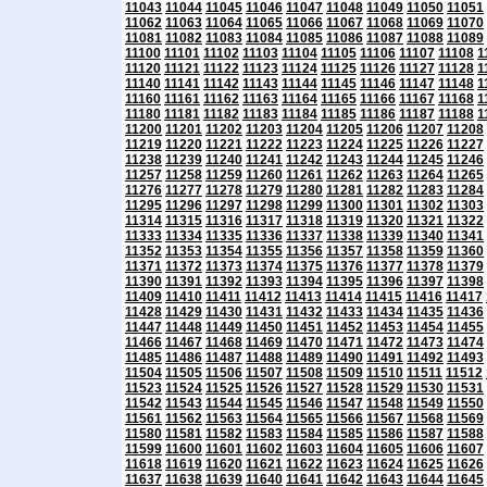
11043
11044
11045
11046
11047
11048
11049
11050
11051
11062
11063
11064
11065
11066
11067
11068
11069
11070
11081
11082
11083
11084
11085
11086
11087
11088
11089
11100
11101
11102
11103
11104
11105
11106
11107
11108
1
11120
11121
11122
11123
11124
11125
11126
11127
11128
1
11140
11141
11142
11143
11144
11145
11146
11147
11148
1
11160
11161
11162
11163
11164
11165
11166
11167
11168
1
11180
11181
11182
11183
11184
11185
11186
11187
11188
1
11200
11201
11202
11203
11204
11205
11206
11207
11208
11219
11220
11221
11222
11223
11224
11225
11226
11227
11238
11239
11240
11241
11242
11243
11244
11245
11246
11257
11258
11259
11260
11261
11262
11263
11264
11265
11276
11277
11278
11279
11280
11281
11282
11283
11284
11295
11296
11297
11298
11299
11300
11301
11302
11303
11314
11315
11316
11317
11318
11319
11320
11321
11322
11333
11334
11335
11336
11337
11338
11339
11340
11341
11352
11353
11354
11355
11356
11357
11358
11359
11360
11371
11372
11373
11374
11375
11376
11377
11378
11379
11390
11391
11392
11393
11394
11395
11396
11397
11398
11409
11410
11411
11412
11413
11414
11415
11416
11417
11428
11429
11430
11431
11432
11433
11434
11435
11436
11447
11448
11449
11450
11451
11452
11453
11454
11455
11466
11467
11468
11469
11470
11471
11472
11473
11474
11485
11486
11487
11488
11489
11490
11491
11492
11493
11504
11505
11506
11507
11508
11509
11510
11511
11512
11523
11524
11525
11526
11527
11528
11529
11530
11531
11542
11543
11544
11545
11546
11547
11548
11549
11550
11561
11562
11563
11564
11565
11566
11567
11568
11569
11580
11581
11582
11583
11584
11585
11586
11587
11588
11599
11600
11601
11602
11603
11604
11605
11606
11607
11618
11619
11620
11621
11622
11623
11624
11625
11626
11637
11638
11639
11640
11641
11642
11643
11644
11645