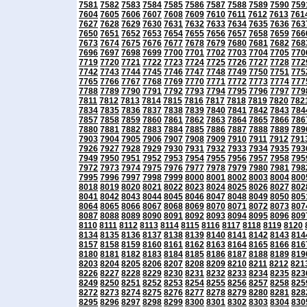
7581
7582
7583
7584
7585
7586
7587
7588
7589
7590
759
7604
7605
7606
7607
7608
7609
7610
7611
7612
7613
761
7627
7628
7629
7630
7631
7632
7633
7634
7635
7636
763
7650
7651
7652
7653
7654
7655
7656
7657
7658
7659
766
7673
7674
7675
7676
7677
7678
7679
7680
7681
7682
768
7696
7697
7698
7699
7700
7701
7702
7703
7704
7705
770
7719
7720
7721
7722
7723
7724
7725
7726
7727
7728
772
7742
7743
7744
7745
7746
7747
7748
7749
7750
7751
775
7765
7766
7767
7768
7769
7770
7771
7772
7773
7774
777
7788
7789
7790
7791
7792
7793
7794
7795
7796
7797
779
7811
7812
7813
7814
7815
7816
7817
7818
7819
7820
782
7834
7835
7836
7837
7838
7839
7840
7841
7842
7843
784
7857
7858
7859
7860
7861
7862
7863
7864
7865
7866
786
7880
7881
7882
7883
7884
7885
7886
7887
7888
7889
789
7903
7904
7905
7906
7907
7908
7909
7910
7911
7912
791
7926
7927
7928
7929
7930
7931
7932
7933
7934
7935
793
7949
7950
7951
7952
7953
7954
7955
7956
7957
7958
795
7972
7973
7974
7975
7976
7977
7978
7979
7980
7981
798
7995
7996
7997
7998
7999
8000
8001
8002
8003
8004
800
8018
8019
8020
8021
8022
8023
8024
8025
8026
8027
802
8041
8042
8043
8044
8045
8046
8047
8048
8049
8050
805
8064
8065
8066
8067
8068
8069
8070
8071
8072
8073
807
8087
8088
8089
8090
8091
8092
8093
8094
8095
8096
809
8110
8111
8112
8113
8114
8115
8116
8117
8118
8119
8120
8134
8135
8136
8137
8138
8139
8140
8141
8142
8143
814
8157
8158
8159
8160
8161
8162
8163
8164
8165
8166
816
8180
8181
8182
8183
8184
8185
8186
8187
8188
8189
819
8203
8204
8205
8206
8207
8208
8209
8210
8211
8212
821
8226
8227
8228
8229
8230
8231
8232
8233
8234
8235
823
8249
8250
8251
8252
8253
8254
8255
8256
8257
8258
825
8272
8273
8274
8275
8276
8277
8278
8279
8280
8281
828
8295
8296
8297
8298
8299
8300
8301
8302
8303
8304
830