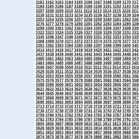
3161
3162
3163
3164
3165
3166
3167
3168
3169
3170
317
3184
3185
3186
3187
3188
3189
3190
3191
3192
3193
319
3207
3208
3209
3210
3211
3212
3213
3214
3215
3216
321
3230
3231
3232
3233
3234
3235
3236
3237
3238
3239
324
3253
3254
3255
3256
3257
3258
3259
3260
3261
3262
326
3276
3277
3278
3279
3280
3281
3282
3283
3284
3285
328
3299
3300
3301
3302
3303
3304
3305
3306
3307
3308
330
3322
3323
3324
3325
3326
3327
3328
3329
3330
3331
333
3345
3346
3347
3348
3349
3350
3351
3352
3353
3354
335
3368
3369
3370
3371
3372
3373
3374
3375
3376
3377
337
3391
3392
3393
3394
3395
3396
3397
3398
3399
3400
340
3414
3415
3416
3417
3418
3419
3420
3421
3422
3423
342
3437
3438
3439
3440
3441
3442
3443
3444
3445
3446
344
3460
3461
3462
3463
3464
3465
3466
3467
3468
3469
347
3483
3484
3485
3486
3487
3488
3489
3490
3491
3492
349
3506
3507
3508
3509
3510
3511
3512
3513
3514
3515
351
3529
3530
3531
3532
3533
3534
3535
3536
3537
3538
353
3552
3553
3554
3555
3556
3557
3558
3559
3560
3561
356
3575
3576
3577
3578
3579
3580
3581
3582
3583
3584
358
3598
3599
3600
3601
3602
3603
3604
3605
3606
3607
360
3621
3622
3623
3624
3625
3626
3627
3628
3629
3630
363
3644
3645
3646
3647
3648
3649
3650
3651
3652
3653
365
3667
3668
3669
3670
3671
3672
3673
3674
3675
3676
367
3690
3691
3692
3693
3694
3695
3696
3697
3698
3699
370
3713
3714
3715
3716
3717
3718
3719
3720
3721
3722
372
3736
3737
3738
3739
3740
3741
3742
3743
3744
3745
374
3759
3760
3761
3762
3763
3764
3765
3766
3767
3768
376
3782
3783
3784
3785
3786
3787
3788
3789
3790
3791
379
3805
3806
3807
3808
3809
3810
3811
3812
3813
3814
381
3828
3829
3830
3831
3832
3833
3834
3835
3836
3837
383
3851
3852
3853
3854
3855
3856
3857
3858
3859
3860
386
3874
3875
3876
3877
3878
3879
3880
3881
3882
3883
388