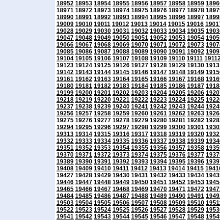
18952
18953
18954
18955
18956
18957
18958
18959
1896
18971
18972
18973
18974
18975
18976
18977
18978
1897
18990
18991
18992
18993
18994
18995
18996
18997
1899
19009
19010
19011
19012
19013
19014
19015
19016
1901
19028
19029
19030
19031
19032
19033
19034
19035
1903
19047
19048
19049
19050
19051
19052
19053
19054
1905
19066
19067
19068
19069
19070
19071
19072
19073
1907
19085
19086
19087
19088
19089
19090
19091
19092
1909
19104
19105
19106
19107
19108
19109
19110
19111
1911
19123
19124
19125
19126
19127
19128
19129
19130
1913
19142
19143
19144
19145
19146
19147
19148
19149
1915
19161
19162
19163
19164
19165
19166
19167
19168
1916
19180
19181
19182
19183
19184
19185
19186
19187
1918
19199
19200
19201
19202
19203
19204
19205
19206
1920
19218
19219
19220
19221
19222
19223
19224
19225
1922
19237
19238
19239
19240
19241
19242
19243
19244
1924
19256
19257
19258
19259
19260
19261
19262
19263
1926
19275
19276
19277
19278
19279
19280
19281
19282
1928
19294
19295
19296
19297
19298
19299
19300
19301
1930
19313
19314
19315
19316
19317
19318
19319
19320
1932
19332
19333
19334
19335
19336
19337
19338
19339
1934
19351
19352
19353
19354
19355
19356
19357
19358
1935
19370
19371
19372
19373
19374
19375
19376
19377
1937
19389
19390
19391
19392
19393
19394
19395
19396
1939
19408
19409
19410
19411
19412
19413
19414
19415
1941
19427
19428
19429
19430
19431
19432
19433
19434
1943
19446
19447
19448
19449
19450
19451
19452
19453
1945
19465
19466
19467
19468
19469
19470
19471
19472
1947
19484
19485
19486
19487
19488
19489
19490
19491
1949
19503
19504
19505
19506
19507
19508
19509
19510
1951
19522
19523
19524
19525
19526
19527
19528
19529
1953
19541
19542
19543
19544
19545
19546
19547
19548
1954