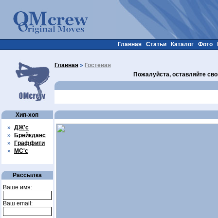
Главная
Статьи
Каталог
Фото
Главная
»
Гостевая
Пожалуйста, оставляйте сво
Хип-хоп
»
ДЖ'с
»
Брейкданс
»
Граффити
»
МС'с
Рассылка
Ваше имя:
Ваш email: