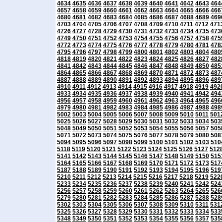
4634
4635
4636
4637
4638
4639
4640
4641
4642
4643
464
4657
4658
4659
4660
4661
4662
4663
4664
4665
4666
466
4680
4681
4682
4683
4684
4685
4686
4687
4688
4689
469
4703
4704
4705
4706
4707
4708
4709
4710
4711
4712
471
4726
4727
4728
4729
4730
4731
4732
4733
4734
4735
473
4749
4750
4751
4752
4753
4754
4755
4756
4757
4758
475
4772
4773
4774
4775
4776
4777
4778
4779
4780
4781
478
4795
4796
4797
4798
4799
4800
4801
4802
4803
4804
480
4818
4819
4820
4821
4822
4823
4824
4825
4826
4827
482
4841
4842
4843
4844
4845
4846
4847
4848
4849
4850
485
4864
4865
4866
4867
4868
4869
4870
4871
4872
4873
487
4887
4888
4889
4890
4891
4892
4893
4894
4895
4896
489
4910
4911
4912
4913
4914
4915
4916
4917
4918
4919
492
4933
4934
4935
4936
4937
4938
4939
4940
4941
4942
494
4956
4957
4958
4959
4960
4961
4962
4963
4964
4965
496
4979
4980
4981
4982
4983
4984
4985
4986
4987
4988
498
5002
5003
5004
5005
5006
5007
5008
5009
5010
5011
501
5025
5026
5027
5028
5029
5030
5031
5032
5033
5034
503
5048
5049
5050
5051
5052
5053
5054
5055
5056
5057
505
5071
5072
5073
5074
5075
5076
5077
5078
5079
5080
508
5094
5095
5096
5097
5098
5099
5100
5101
5102
5103
510
5118
5119
5120
5121
5122
5123
5124
5125
5126
5127
512
5141
5142
5143
5144
5145
5146
5147
5148
5149
5150
515
5164
5165
5166
5167
5168
5169
5170
5171
5172
5173
517
5187
5188
5189
5190
5191
5192
5193
5194
5195
5196
519
5210
5211
5212
5213
5214
5215
5216
5217
5218
5219
522
5233
5234
5235
5236
5237
5238
5239
5240
5241
5242
524
5256
5257
5258
5259
5260
5261
5262
5263
5264
5265
526
5279
5280
5281
5282
5283
5284
5285
5286
5287
5288
528
5302
5303
5304
5305
5306
5307
5308
5309
5310
5311
531
5325
5326
5327
5328
5329
5330
5331
5332
5333
5334
533
5348
5349
5350
5351
5352
5353
5354
5355
5356
5357
535