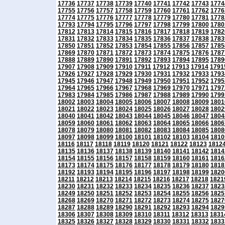
17736
17737
17738
17739
17740
17741
17742
17743
1774
17755
17756
17757
17758
17759
17760
17761
17762
1776
17774
17775
17776
17777
17778
17779
17780
17781
1778
17793
17794
17795
17796
17797
17798
17799
17800
1780
17812
17813
17814
17815
17816
17817
17818
17819
1782
17831
17832
17833
17834
17835
17836
17837
17838
1783
17850
17851
17852
17853
17854
17855
17856
17857
1785
17869
17870
17871
17872
17873
17874
17875
17876
1787
17888
17889
17890
17891
17892
17893
17894
17895
1789
17907
17908
17909
17910
17911
17912
17913
17914
1791
17926
17927
17928
17929
17930
17931
17932
17933
1793
17945
17946
17947
17948
17949
17950
17951
17952
1795
17964
17965
17966
17967
17968
17969
17970
17971
1797
17983
17984
17985
17986
17987
17988
17989
17990
1799
18002
18003
18004
18005
18006
18007
18008
18009
1801
18021
18022
18023
18024
18025
18026
18027
18028
1802
18040
18041
18042
18043
18044
18045
18046
18047
1804
18059
18060
18061
18062
18063
18064
18065
18066
1806
18078
18079
18080
18081
18082
18083
18084
18085
1808
18097
18098
18099
18100
18101
18102
18103
18104
1810
18116
18117
18118
18119
18120
18121
18122
18123
1812
18135
18136
18137
18138
18139
18140
18141
18142
1814
18154
18155
18156
18157
18158
18159
18160
18161
1816
18173
18174
18175
18176
18177
18178
18179
18180
1818
18192
18193
18194
18195
18196
18197
18198
18199
1820
18211
18212
18213
18214
18215
18216
18217
18218
1821
18230
18231
18232
18233
18234
18235
18236
18237
1823
18249
18250
18251
18252
18253
18254
18255
18256
1825
18268
18269
18270
18271
18272
18273
18274
18275
1827
18287
18288
18289
18290
18291
18292
18293
18294
1829
18306
18307
18308
18309
18310
18311
18312
18313
1831
18325
18326
18327
18328
18329
18330
18331
18332
1833