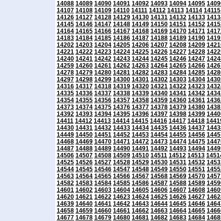
14088
14089
14090
14091
14092
14093
14094
14095
1409
14107
14108
14109
14110
14111
14112
14113
14114
14115
14126
14127
14128
14129
14130
14131
14132
14133
1413
14145
14146
14147
14148
14149
14150
14151
14152
1415
14164
14165
14166
14167
14168
14169
14170
14171
1417
14183
14184
14185
14186
14187
14188
14189
14190
1419
14202
14203
14204
14205
14206
14207
14208
14209
1421
14221
14222
14223
14224
14225
14226
14227
14228
1422
14240
14241
14242
14243
14244
14245
14246
14247
1424
14259
14260
14261
14262
14263
14264
14265
14266
1426
14278
14279
14280
14281
14282
14283
14284
14285
1428
14297
14298
14299
14300
14301
14302
14303
14304
1430
14316
14317
14318
14319
14320
14321
14322
14323
1432
14335
14336
14337
14338
14339
14340
14341
14342
1434
14354
14355
14356
14357
14358
14359
14360
14361
1436
14373
14374
14375
14376
14377
14378
14379
14380
1438
14392
14393
14394
14395
14396
14397
14398
14399
1440
14411
14412
14413
14414
14415
14416
14417
14418
1441
14430
14431
14432
14433
14434
14435
14436
14437
1443
14449
14450
14451
14452
14453
14454
14455
14456
1445
14468
14469
14470
14471
14472
14473
14474
14475
1447
14487
14488
14489
14490
14491
14492
14493
14494
1449
14506
14507
14508
14509
14510
14511
14512
14513
1451
14525
14526
14527
14528
14529
14530
14531
14532
1453
14544
14545
14546
14547
14548
14549
14550
14551
1455
14563
14564
14565
14566
14567
14568
14569
14570
1457
14582
14583
14584
14585
14586
14587
14588
14589
1459
14601
14602
14603
14604
14605
14606
14607
14608
1460
14620
14621
14622
14623
14624
14625
14626
14627
1462
14639
14640
14641
14642
14643
14644
14645
14646
1464
14658
14659
14660
14661
14662
14663
14664
14665
1466
14677
14678
14679
14680
14681
14682
14683
14684
1468