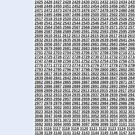
2425
2426
2427
2428
2429
2430
2431
2432
2433
2434
243
2448
2449
2450
2451
2452
2453
2454
2455
2456
2457
245
2471
2472
2473
2474
2475
2476
2477
2478
2479
2480
248
2494
2495
2496
2497
2498
2499
2500
2501
2502
2503
250
2517
2518
2519
2520
2521
2522
2523
2524
2525
2526
252
2540
2541
2542
2543
2544
2545
2546
2547
2548
2549
255
2563
2564
2565
2566
2567
2568
2569
2570
2571
2572
257
2586
2587
2588
2589
2590
2591
2592
2593
2594
2595
259
2609
2610
2611
2612
2613
2614
2615
2616
2617
2618
261
2632
2633
2634
2635
2636
2637
2638
2639
2640
2641
264
2655
2656
2657
2658
2659
2660
2661
2662
2663
2664
266
2678
2679
2680
2681
2682
2683
2684
2685
2686
2687
268
2701
2702
2703
2704
2705
2706
2707
2708
2709
2710
271
2724
2725
2726
2727
2728
2729
2730
2731
2732
2733
273
2747
2748
2749
2750
2751
2752
2753
2754
2755
2756
275
2770
2771
2772
2773
2774
2775
2776
2777
2778
2779
278
2793
2794
2795
2796
2797
2798
2799
2800
2801
2802
280
2816
2817
2818
2819
2820
2821
2822
2823
2824
2825
282
2839
2840
2841
2842
2843
2844
2845
2846
2847
2848
284
2862
2863
2864
2865
2866
2867
2868
2869
2870
2871
287
2885
2886
2887
2888
2889
2890
2891
2892
2893
2894
289
2908
2909
2910
2911
2912
2913
2914
2915
2916
2917
291
2931
2932
2933
2934
2935
2936
2937
2938
2939
2940
294
2954
2955
2956
2957
2958
2959
2960
2961
2962
2963
296
2977
2978
2979
2980
2981
2982
2983
2984
2985
2986
298
3000
3001
3002
3003
3004
3005
3006
3007
3008
3009
301
3023
3024
3025
3026
3027
3028
3029
3030
3031
3032
303
3046
3047
3048
3049
3050
3051
3052
3053
3054
3055
305
3069
3070
3071
3072
3073
3074
3075
3076
3077
3078
307
3092
3093
3094
3095
3096
3097
3098
3099
3100
3101
310
3115
3116
3117
3118
3119
3120
3121
3122
3123
3124
3125
3138
3139
3140
3141
3142
3143
3144
3145
3146
3147
314