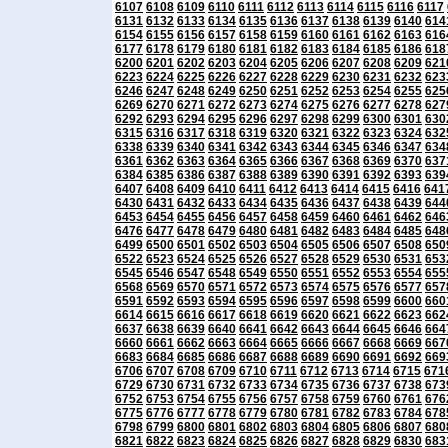
6107
6108
6109
6110
6111
6112
6113
6114
6115
6116
6117
6131
6132
6133
6134
6135
6136
6137
6138
6139
6140
614
6154
6155
6156
6157
6158
6159
6160
6161
6162
6163
616
6177
6178
6179
6180
6181
6182
6183
6184
6185
6186
618
6200
6201
6202
6203
6204
6205
6206
6207
6208
6209
621
6223
6224
6225
6226
6227
6228
6229
6230
6231
6232
623
6246
6247
6248
6249
6250
6251
6252
6253
6254
6255
625
6269
6270
6271
6272
6273
6274
6275
6276
6277
6278
627
6292
6293
6294
6295
6296
6297
6298
6299
6300
6301
630
6315
6316
6317
6318
6319
6320
6321
6322
6323
6324
632
6338
6339
6340
6341
6342
6343
6344
6345
6346
6347
634
6361
6362
6363
6364
6365
6366
6367
6368
6369
6370
637
6384
6385
6386
6387
6388
6389
6390
6391
6392
6393
639
6407
6408
6409
6410
6411
6412
6413
6414
6415
6416
641
6430
6431
6432
6433
6434
6435
6436
6437
6438
6439
644
6453
6454
6455
6456
6457
6458
6459
6460
6461
6462
646
6476
6477
6478
6479
6480
6481
6482
6483
6484
6485
648
6499
6500
6501
6502
6503
6504
6505
6506
6507
6508
650
6522
6523
6524
6525
6526
6527
6528
6529
6530
6531
653
6545
6546
6547
6548
6549
6550
6551
6552
6553
6554
655
6568
6569
6570
6571
6572
6573
6574
6575
6576
6577
657
6591
6592
6593
6594
6595
6596
6597
6598
6599
6600
660
6614
6615
6616
6617
6618
6619
6620
6621
6622
6623
662
6637
6638
6639
6640
6641
6642
6643
6644
6645
6646
664
6660
6661
6662
6663
6664
6665
6666
6667
6668
6669
667
6683
6684
6685
6686
6687
6688
6689
6690
6691
6692
669
6706
6707
6708
6709
6710
6711
6712
6713
6714
6715
671
6729
6730
6731
6732
6733
6734
6735
6736
6737
6738
673
6752
6753
6754
6755
6756
6757
6758
6759
6760
6761
676
6775
6776
6777
6778
6779
6780
6781
6782
6783
6784
678
6798
6799
6800
6801
6802
6803
6804
6805
6806
6807
680
6821
6822
6823
6824
6825
6826
6827
6828
6829
6830
683