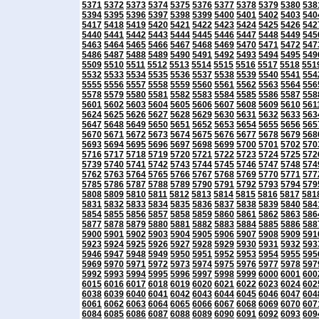
5371
5372
5373
5374
5375
5376
5377
5378
5379
5380
538
5394
5395
5396
5397
5398
5399
5400
5401
5402
5403
540
5417
5418
5419
5420
5421
5422
5423
5424
5425
5426
542
5440
5441
5442
5443
5444
5445
5446
5447
5448
5449
545
5463
5464
5465
5466
5467
5468
5469
5470
5471
5472
547
5486
5487
5488
5489
5490
5491
5492
5493
5494
5495
549
5509
5510
5511
5512
5513
5514
5515
5516
5517
5518
551
5532
5533
5534
5535
5536
5537
5538
5539
5540
5541
554
5555
5556
5557
5558
5559
5560
5561
5562
5563
5564
556
5578
5579
5580
5581
5582
5583
5584
5585
5586
5587
558
5601
5602
5603
5604
5605
5606
5607
5608
5609
5610
561
5624
5625
5626
5627
5628
5629
5630
5631
5632
5633
563
5647
5648
5649
5650
5651
5652
5653
5654
5655
5656
565
5670
5671
5672
5673
5674
5675
5676
5677
5678
5679
568
5693
5694
5695
5696
5697
5698
5699
5700
5701
5702
570
5716
5717
5718
5719
5720
5721
5722
5723
5724
5725
572
5739
5740
5741
5742
5743
5744
5745
5746
5747
5748
574
5762
5763
5764
5765
5766
5767
5768
5769
5770
5771
577
5785
5786
5787
5788
5789
5790
5791
5792
5793
5794
579
5808
5809
5810
5811
5812
5813
5814
5815
5816
5817
581
5831
5832
5833
5834
5835
5836
5837
5838
5839
5840
584
5854
5855
5856
5857
5858
5859
5860
5861
5862
5863
586
5877
5878
5879
5880
5881
5882
5883
5884
5885
5886
588
5900
5901
5902
5903
5904
5905
5906
5907
5908
5909
591
5923
5924
5925
5926
5927
5928
5929
5930
5931
5932
593
5946
5947
5948
5949
5950
5951
5952
5953
5954
5955
595
5969
5970
5971
5972
5973
5974
5975
5976
5977
5978
597
5992
5993
5994
5995
5996
5997
5998
5999
6000
6001
600
6015
6016
6017
6018
6019
6020
6021
6022
6023
6024
602
6038
6039
6040
6041
6042
6043
6044
6045
6046
6047
604
6061
6062
6063
6064
6065
6066
6067
6068
6069
6070
607
6084
6085
6086
6087
6088
6089
6090
6091
6092
6093
609