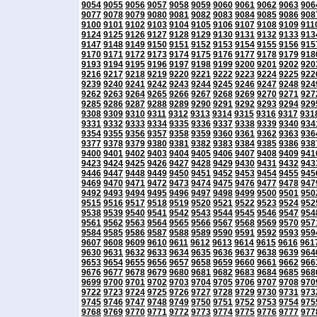
9054
9055
9056
9057
9058
9059
9060
9061
9062
9063
906
9077
9078
9079
9080
9081
9082
9083
9084
9085
9086
908
9100
9101
9102
9103
9104
9105
9106
9107
9108
9109
911
9124
9125
9126
9127
9128
9129
9130
9131
9132
9133
913
9147
9148
9149
9150
9151
9152
9153
9154
9155
9156
915
9170
9171
9172
9173
9174
9175
9176
9177
9178
9179
918
9193
9194
9195
9196
9197
9198
9199
9200
9201
9202
920
9216
9217
9218
9219
9220
9221
9222
9223
9224
9225
922
9239
9240
9241
9242
9243
9244
9245
9246
9247
9248
924
9262
9263
9264
9265
9266
9267
9268
9269
9270
9271
927
9285
9286
9287
9288
9289
9290
9291
9292
9293
9294
929
9308
9309
9310
9311
9312
9313
9314
9315
9316
9317
931
9331
9332
9333
9334
9335
9336
9337
9338
9339
9340
934
9354
9355
9356
9357
9358
9359
9360
9361
9362
9363
936
9377
9378
9379
9380
9381
9382
9383
9384
9385
9386
938
9400
9401
9402
9403
9404
9405
9406
9407
9408
9409
941
9423
9424
9425
9426
9427
9428
9429
9430
9431
9432
943
9446
9447
9448
9449
9450
9451
9452
9453
9454
9455
945
9469
9470
9471
9472
9473
9474
9475
9476
9477
9478
947
9492
9493
9494
9495
9496
9497
9498
9499
9500
9501
950
9515
9516
9517
9518
9519
9520
9521
9522
9523
9524
952
9538
9539
9540
9541
9542
9543
9544
9545
9546
9547
954
9561
9562
9563
9564
9565
9566
9567
9568
9569
9570
957
9584
9585
9586
9587
9588
9589
9590
9591
9592
9593
959
9607
9608
9609
9610
9611
9612
9613
9614
9615
9616
961
9630
9631
9632
9633
9634
9635
9636
9637
9638
9639
964
9653
9654
9655
9656
9657
9658
9659
9660
9661
9662
966
9676
9677
9678
9679
9680
9681
9682
9683
9684
9685
968
9699
9700
9701
9702
9703
9704
9705
9706
9707
9708
970
9722
9723
9724
9725
9726
9727
9728
9729
9730
9731
973
9745
9746
9747
9748
9749
9750
9751
9752
9753
9754
975
9768
9769
9770
9771
9772
9773
9774
9775
9776
9777
977