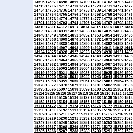
14696
14697
14698
14699
14700
14701
14702
14703
1470
14715
14716
14717
14718
14719
14720
14721
14722
1472
14734
14735
14736
14737
14738
14739
14740
14741
1474
14753
14754
14755
14756
14757
14758
14759
14760
1476
14772
14773
14774
14775
14776
14777
14778
14779
1478
14791
14792
14793
14794
14795
14796
14797
14798
1479
14810
14811
14812
14813
14814
14815
14816
14817
1481
14829
14830
14831
14832
14833
14834
14835
14836
1483
14848
14849
14850
14851
14852
14853
14854
14855
1485
14867
14868
14869
14870
14871
14872
14873
14874
1487
14886
14887
14888
14889
14890
14891
14892
14893
1489
14905
14906
14907
14908
14909
14910
14911
14912
1491
14924
14925
14926
14927
14928
14929
14930
14931
1493
14943
14944
14945
14946
14947
14948
14949
14950
1495
14962
14963
14964
14965
14966
14967
14968
14969
1497
14981
14982
14983
14984
14985
14986
14987
14988
1498
15000
15001
15002
15003
15004
15005
15006
15007
1500
15019
15020
15021
15022
15023
15024
15025
15026
1502
15038
15039
15040
15041
15042
15043
15044
15045
1504
15057
15058
15059
15060
15061
15062
15063
15064
1506
15076
15077
15078
15079
15080
15081
15082
15083
1508
15095
15096
15097
15098
15099
15100
15101
15102
1510
15114
15115
15116
15117
15118
15119
15120
15121
15122
15133
15134
15135
15136
15137
15138
15139
15140
1514
15152
15153
15154
15155
15156
15157
15158
15159
1516
15171
15172
15173
15174
15175
15176
15177
15178
1517
15190
15191
15192
15193
15194
15195
15196
15197
1519
15209
15210
15211
15212
15213
15214
15215
15216
1521
15228
15229
15230
15231
15232
15233
15234
15235
1523
15247
15248
15249
15250
15251
15252
15253
15254
1525
15266
15267
15268
15269
15270
15271
15272
15273
1527
15285
15286
15287
15288
15289
15290
15291
15292
1529