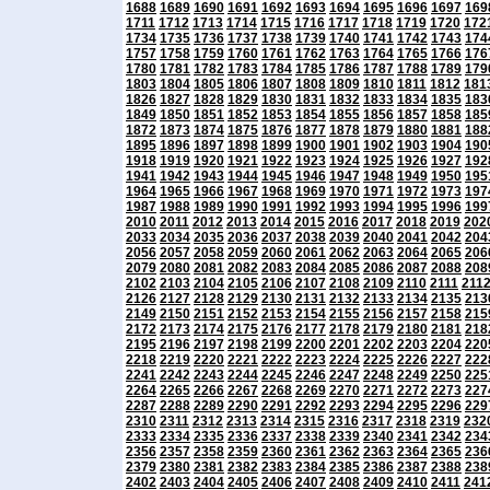
1688
1689
1690
1691
1692
1693
1694
1695
1696
1697
169
1711
1712
1713
1714
1715
1716
1717
1718
1719
1720
172
1734
1735
1736
1737
1738
1739
1740
1741
1742
1743
174
1757
1758
1759
1760
1761
1762
1763
1764
1765
1766
176
1780
1781
1782
1783
1784
1785
1786
1787
1788
1789
179
1803
1804
1805
1806
1807
1808
1809
1810
1811
1812
181
1826
1827
1828
1829
1830
1831
1832
1833
1834
1835
183
1849
1850
1851
1852
1853
1854
1855
1856
1857
1858
185
1872
1873
1874
1875
1876
1877
1878
1879
1880
1881
188
1895
1896
1897
1898
1899
1900
1901
1902
1903
1904
190
1918
1919
1920
1921
1922
1923
1924
1925
1926
1927
192
1941
1942
1943
1944
1945
1946
1947
1948
1949
1950
195
1964
1965
1966
1967
1968
1969
1970
1971
1972
1973
197
1987
1988
1989
1990
1991
1992
1993
1994
1995
1996
199
2010
2011
2012
2013
2014
2015
2016
2017
2018
2019
202
2033
2034
2035
2036
2037
2038
2039
2040
2041
2042
204
2056
2057
2058
2059
2060
2061
2062
2063
2064
2065
206
2079
2080
2081
2082
2083
2084
2085
2086
2087
2088
208
2102
2103
2104
2105
2106
2107
2108
2109
2110
2111
211
2126
2127
2128
2129
2130
2131
2132
2133
2134
2135
213
2149
2150
2151
2152
2153
2154
2155
2156
2157
2158
215
2172
2173
2174
2175
2176
2177
2178
2179
2180
2181
218
2195
2196
2197
2198
2199
2200
2201
2202
2203
2204
220
2218
2219
2220
2221
2222
2223
2224
2225
2226
2227
222
2241
2242
2243
2244
2245
2246
2247
2248
2249
2250
225
2264
2265
2266
2267
2268
2269
2270
2271
2272
2273
227
2287
2288
2289
2290
2291
2292
2293
2294
2295
2296
229
2310
2311
2312
2313
2314
2315
2316
2317
2318
2319
232
2333
2334
2335
2336
2337
2338
2339
2340
2341
2342
234
2356
2357
2358
2359
2360
2361
2362
2363
2364
2365
236
2379
2380
2381
2382
2383
2384
2385
2386
2387
2388
238
2402
2403
2404
2405
2406
2407
2408
2409
2410
2411
241