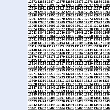
12872
12873
12874
12875
12876
12877
12878
12879
1288
12891
12892
12893
12894
12895
12896
12897
12898
1289
12910
12911
12912
12913
12914
12915
12916
12917
1291
12929
12930
12931
12932
12933
12934
12935
12936
1293
12948
12949
12950
12951
12952
12953
12954
12955
1295
12967
12968
12969
12970
12971
12972
12973
12974
1297
12986
12987
12988
12989
12990
12991
12992
12993
1299
13005
13006
13007
13008
13009
13010
13011
13012
1301
13024
13025
13026
13027
13028
13029
13030
13031
1303
13043
13044
13045
13046
13047
13048
13049
13050
1305
13062
13063
13064
13065
13066
13067
13068
13069
1307
13081
13082
13083
13084
13085
13086
13087
13088
1308
13100
13101
13102
13103
13104
13105
13106
13107
1310
13119
13120
13121
13122
13123
13124
13125
13126
1312
13138
13139
13140
13141
13142
13143
13144
13145
1314
13157
13158
13159
13160
13161
13162
13163
13164
1316
13176
13177
13178
13179
13180
13181
13182
13183
1318
13195
13196
13197
13198
13199
13200
13201
13202
1320
13214
13215
13216
13217
13218
13219
13220
13221
1322
13233
13234
13235
13236
13237
13238
13239
13240
1324
13252
13253
13254
13255
13256
13257
13258
13259
1326
13271
13272
13273
13274
13275
13276
13277
13278
1327
13290
13291
13292
13293
13294
13295
13296
13297
1329
13309
13310
13311
13312
13313
13314
13315
13316
1331
13328
13329
13330
13331
13332
13333
13334
13335
1333
13347
13348
13349
13350
13351
13352
13353
13354
1335
13366
13367
13368
13369
13370
13371
13372
13373
1337
13385
13386
13387
13388
13389
13390
13391
13392
1339
13404
13405
13406
13407
13408
13409
13410
13411
1341
13423
13424
13425
13426
13427
13428
13429
13430
1343
13442
13443
13444
13445
13446
13447
13448
13449
1345
13461
13462
13463
13464
13465
13466
13467
13468
1346