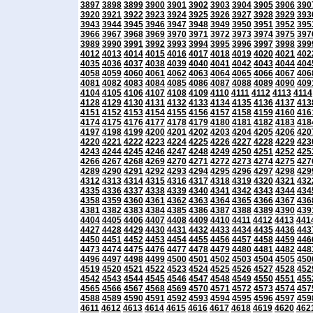
3897
3898
3899
3900
3901
3902
3903
3904
3905
3906
390
3920
3921
3922
3923
3924
3925
3926
3927
3928
3929
393
3943
3944
3945
3946
3947
3948
3949
3950
3951
3952
395
3966
3967
3968
3969
3970
3971
3972
3973
3974
3975
397
3989
3990
3991
3992
3993
3994
3995
3996
3997
3998
399
4012
4013
4014
4015
4016
4017
4018
4019
4020
4021
402
4035
4036
4037
4038
4039
4040
4041
4042
4043
4044
404
4058
4059
4060
4061
4062
4063
4064
4065
4066
4067
406
4081
4082
4083
4084
4085
4086
4087
4088
4089
4090
409
4104
4105
4106
4107
4108
4109
4110
4111
4112
4113
4114
4128
4129
4130
4131
4132
4133
4134
4135
4136
4137
413
4151
4152
4153
4154
4155
4156
4157
4158
4159
4160
416
4174
4175
4176
4177
4178
4179
4180
4181
4182
4183
418
4197
4198
4199
4200
4201
4202
4203
4204
4205
4206
420
4220
4221
4222
4223
4224
4225
4226
4227
4228
4229
423
4243
4244
4245
4246
4247
4248
4249
4250
4251
4252
425
4266
4267
4268
4269
4270
4271
4272
4273
4274
4275
427
4289
4290
4291
4292
4293
4294
4295
4296
4297
4298
429
4312
4313
4314
4315
4316
4317
4318
4319
4320
4321
432
4335
4336
4337
4338
4339
4340
4341
4342
4343
4344
434
4358
4359
4360
4361
4362
4363
4364
4365
4366
4367
436
4381
4382
4383
4384
4385
4386
4387
4388
4389
4390
439
4404
4405
4406
4407
4408
4409
4410
4411
4412
4413
441
4427
4428
4429
4430
4431
4432
4433
4434
4435
4436
443
4450
4451
4452
4453
4454
4455
4456
4457
4458
4459
446
4473
4474
4475
4476
4477
4478
4479
4480
4481
4482
448
4496
4497
4498
4499
4500
4501
4502
4503
4504
4505
450
4519
4520
4521
4522
4523
4524
4525
4526
4527
4528
452
4542
4543
4544
4545
4546
4547
4548
4549
4550
4551
455
4565
4566
4567
4568
4569
4570
4571
4572
4573
4574
457
4588
4589
4590
4591
4592
4593
4594
4595
4596
4597
459
4611
4612
4613
4614
4615
4616
4617
4618
4619
4620
462