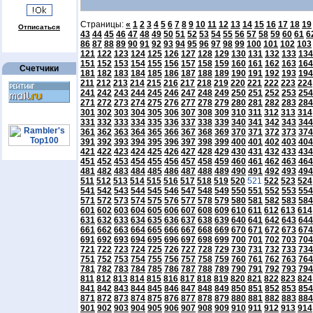
Страницы:
«
1
2
3
4
5
6
7
8
9
10
11
12
13
14
15
16
17
18
19
Отписаться
43
44
45
46
47
48
49
50
51
52
53
54
55
56
57
58
59
60
61
6
86
87
88
89
90
91
92
93
94
95
96
97
98
99
100
101
102
103
121
122
123
124
125
126
127
128
129
130
131
132
133
134
151
152
153
154
155
156
157
158
159
160
161
162
163
164
Счетчики
181
182
183
184
185
186
187
188
189
190
191
192
193
194
211
212
213
214
215
216
217
218
219
220
221
222
223
224
241
242
243
244
245
246
247
248
249
250
251
252
253
254
271
272
273
274
275
276
277
278
279
280
281
282
283
284
301
302
303
304
305
306
307
308
309
310
311
312
313
314
331
332
333
334
335
336
337
338
339
340
341
342
343
344
361
362
363
364
365
366
367
368
369
370
371
372
373
374
391
392
393
394
395
396
397
398
399
400
401
402
403
404
421
422
423
424
425
426
427
428
429
430
431
432
433
434
451
452
453
454
455
456
457
458
459
460
461
462
463
464
481
482
483
484
485
486
487
488
489
490
491
492
493
494
511
512
513
514
515
516
517
518
519
520
521
522
523
524
541
542
543
544
545
546
547
548
549
550
551
552
553
554
571
572
573
574
575
576
577
578
579
580
581
582
583
584
601
602
603
604
605
606
607
608
609
610
611
612
613
614
631
632
633
634
635
636
637
638
639
640
641
642
643
644
661
662
663
664
665
666
667
668
669
670
671
672
673
674
691
692
693
694
695
696
697
698
699
700
701
702
703
704
721
722
723
724
725
726
727
728
729
730
731
732
733
734
751
752
753
754
755
756
757
758
759
760
761
762
763
764
781
782
783
784
785
786
787
788
789
790
791
792
793
794
811
812
813
814
815
816
817
818
819
820
821
822
823
824
841
842
843
844
845
846
847
848
849
850
851
852
853
854
871
872
873
874
875
876
877
878
879
880
881
882
883
884
901
902
903
904
905
906
907
908
909
910
911
912
913
914