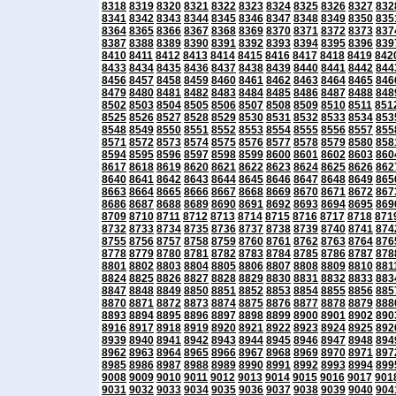
8318
8319
8320
8321
8322
8323
8324
8325
8326
8327
832
8341
8342
8343
8344
8345
8346
8347
8348
8349
8350
835
8364
8365
8366
8367
8368
8369
8370
8371
8372
8373
837
8387
8388
8389
8390
8391
8392
8393
8394
8395
8396
839
8410
8411
8412
8413
8414
8415
8416
8417
8418
8419
842
8433
8434
8435
8436
8437
8438
8439
8440
8441
8442
844
8456
8457
8458
8459
8460
8461
8462
8463
8464
8465
846
8479
8480
8481
8482
8483
8484
8485
8486
8487
8488
848
8502
8503
8504
8505
8506
8507
8508
8509
8510
8511
851
8525
8526
8527
8528
8529
8530
8531
8532
8533
8534
853
8548
8549
8550
8551
8552
8553
8554
8555
8556
8557
855
8571
8572
8573
8574
8575
8576
8577
8578
8579
8580
858
8594
8595
8596
8597
8598
8599
8600
8601
8602
8603
860
8617
8618
8619
8620
8621
8622
8623
8624
8625
8626
862
8640
8641
8642
8643
8644
8645
8646
8647
8648
8649
865
8663
8664
8665
8666
8667
8668
8669
8670
8671
8672
867
8686
8687
8688
8689
8690
8691
8692
8693
8694
8695
869
8709
8710
8711
8712
8713
8714
8715
8716
8717
8718
871
8732
8733
8734
8735
8736
8737
8738
8739
8740
8741
874
8755
8756
8757
8758
8759
8760
8761
8762
8763
8764
876
8778
8779
8780
8781
8782
8783
8784
8785
8786
8787
878
8801
8802
8803
8804
8805
8806
8807
8808
8809
8810
881
8824
8825
8826
8827
8828
8829
8830
8831
8832
8833
883
8847
8848
8849
8850
8851
8852
8853
8854
8855
8856
885
8870
8871
8872
8873
8874
8875
8876
8877
8878
8879
888
8893
8894
8895
8896
8897
8898
8899
8900
8901
8902
890
8916
8917
8918
8919
8920
8921
8922
8923
8924
8925
892
8939
8940
8941
8942
8943
8944
8945
8946
8947
8948
894
8962
8963
8964
8965
8966
8967
8968
8969
8970
8971
897
8985
8986
8987
8988
8989
8990
8991
8992
8993
8994
899
9008
9009
9010
9011
9012
9013
9014
9015
9016
9017
901
9031
9032
9033
9034
9035
9036
9037
9038
9039
9040
904