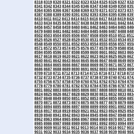
8318
8319
8320
8321
8322
8323
8324
8325
8326
8327
832
8341
8342
8343
8344
8345
8346
8347
8348
8349
8350
835
8364
8365
8366
8367
8368
8369
8370
8371
8372
8373
837
8387
8388
8389
8390
8391
8392
8393
8394
8395
8396
839
8410
8411
8412
8413
8414
8415
8416
8417
8418
8419
842
8433
8434
8435
8436
8437
8438
8439
8440
8441
8442
844
8456
8457
8458
8459
8460
8461
8462
8463
8464
8465
846
8479
8480
8481
8482
8483
8484
8485
8486
8487
8488
848
8502
8503
8504
8505
8506
8507
8508
8509
8510
8511
851
8525
8526
8527
8528
8529
8530
8531
8532
8533
8534
853
8548
8549
8550
8551
8552
8553
8554
8555
8556
8557
855
8571
8572
8573
8574
8575
8576
8577
8578
8579
8580
858
8594
8595
8596
8597
8598
8599
8600
8601
8602
8603
860
8617
8618
8619
8620
8621
8622
8623
8624
8625
8626
862
8640
8641
8642
8643
8644
8645
8646
8647
8648
8649
865
8663
8664
8665
8666
8667
8668
8669
8670
8671
8672
867
8686
8687
8688
8689
8690
8691
8692
8693
8694
8695
869
8709
8710
8711
8712
8713
8714
8715
8716
8717
8718
871
8732
8733
8734
8735
8736
8737
8738
8739
8740
8741
874
8755
8756
8757
8758
8759
8760
8761
8762
8763
8764
876
8778
8779
8780
8781
8782
8783
8784
8785
8786
8787
878
8801
8802
8803
8804
8805
8806
8807
8808
8809
8810
881
8824
8825
8826
8827
8828
8829
8830
8831
8832
8833
883
8847
8848
8849
8850
8851
8852
8853
8854
8855
8856
885
8870
8871
8872
8873
8874
8875
8876
8877
8878
8879
888
8893
8894
8895
8896
8897
8898
8899
8900
8901
8902
890
8916
8917
8918
8919
8920
8921
8922
8923
8924
8925
892
8939
8940
8941
8942
8943
8944
8945
8946
8947
8948
894
8962
8963
8964
8965
8966
8967
8968
8969
8970
8971
897
8985
8986
8987
8988
8989
8990
8991
8992
8993
8994
899
9008
9009
9010
9011
9012
9013
9014
9015
9016
9017
901
9031
9032
9033
9034
9035
9036
9037
9038
9039
9040
904