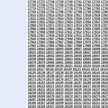
17736
17737
17738
17739
17740
17741
17742
17743
1774
17755
17756
17757
17758
17759
17760
17761
17762
1776
17774
17775
17776
17777
17778
17779
17780
17781
1778
17793
17794
17795
17796
17797
17798
17799
17800
1780
17812
17813
17814
17815
17816
17817
17818
17819
1782
17831
17832
17833
17834
17835
17836
17837
17838
1783
17850
17851
17852
17853
17854
17855
17856
17857
1785
17869
17870
17871
17872
17873
17874
17875
17876
1787
17888
17889
17890
17891
17892
17893
17894
17895
1789
17907
17908
17909
17910
17911
17912
17913
17914
1791
17926
17927
17928
17929
17930
17931
17932
17933
1793
17945
17946
17947
17948
17949
17950
17951
17952
1795
17964
17965
17966
17967
17968
17969
17970
17971
1797
17983
17984
17985
17986
17987
17988
17989
17990
1799
18002
18003
18004
18005
18006
18007
18008
18009
1801
18021
18022
18023
18024
18025
18026
18027
18028
1802
18040
18041
18042
18043
18044
18045
18046
18047
1804
18059
18060
18061
18062
18063
18064
18065
18066
1806
18078
18079
18080
18081
18082
18083
18084
18085
1808
18097
18098
18099
18100
18101
18102
18103
18104
1810
18116
18117
18118
18119
18120
18121
18122
18123
1812
18135
18136
18137
18138
18139
18140
18141
18142
1814
18154
18155
18156
18157
18158
18159
18160
18161
1816
18173
18174
18175
18176
18177
18178
18179
18180
1818
18192
18193
18194
18195
18196
18197
18198
18199
1820
18211
18212
18213
18214
18215
18216
18217
18218
1821
18230
18231
18232
18233
18234
18235
18236
18237
1823
18249
18250
18251
18252
18253
18254
18255
18256
1825
18268
18269
18270
18271
18272
18273
18274
18275
1827
18287
18288
18289
18290
18291
18292
18293
18294
1829
18306
18307
18308
18309
18310
18311
18312
18313
1831
18325
18326
18327
18328
18329
18330
18331
18332
1833