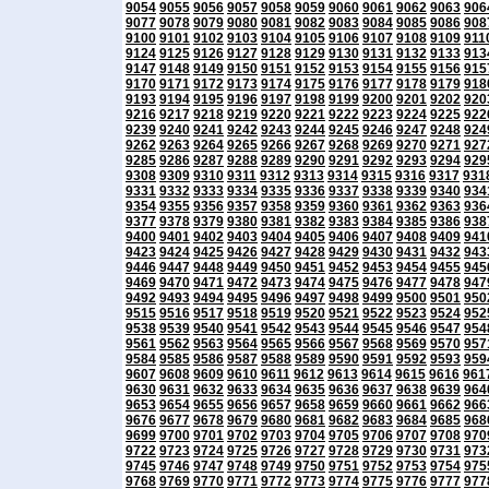
9054
9055
9056
9057
9058
9059
9060
9061
9062
9063
906
9077
9078
9079
9080
9081
9082
9083
9084
9085
9086
908
9100
9101
9102
9103
9104
9105
9106
9107
9108
9109
911
9124
9125
9126
9127
9128
9129
9130
9131
9132
9133
913
9147
9148
9149
9150
9151
9152
9153
9154
9155
9156
915
9170
9171
9172
9173
9174
9175
9176
9177
9178
9179
918
9193
9194
9195
9196
9197
9198
9199
9200
9201
9202
920
9216
9217
9218
9219
9220
9221
9222
9223
9224
9225
922
9239
9240
9241
9242
9243
9244
9245
9246
9247
9248
924
9262
9263
9264
9265
9266
9267
9268
9269
9270
9271
927
9285
9286
9287
9288
9289
9290
9291
9292
9293
9294
929
9308
9309
9310
9311
9312
9313
9314
9315
9316
9317
931
9331
9332
9333
9334
9335
9336
9337
9338
9339
9340
934
9354
9355
9356
9357
9358
9359
9360
9361
9362
9363
936
9377
9378
9379
9380
9381
9382
9383
9384
9385
9386
938
9400
9401
9402
9403
9404
9405
9406
9407
9408
9409
941
9423
9424
9425
9426
9427
9428
9429
9430
9431
9432
943
9446
9447
9448
9449
9450
9451
9452
9453
9454
9455
945
9469
9470
9471
9472
9473
9474
9475
9476
9477
9478
947
9492
9493
9494
9495
9496
9497
9498
9499
9500
9501
950
9515
9516
9517
9518
9519
9520
9521
9522
9523
9524
952
9538
9539
9540
9541
9542
9543
9544
9545
9546
9547
954
9561
9562
9563
9564
9565
9566
9567
9568
9569
9570
957
9584
9585
9586
9587
9588
9589
9590
9591
9592
9593
959
9607
9608
9609
9610
9611
9612
9613
9614
9615
9616
961
9630
9631
9632
9633
9634
9635
9636
9637
9638
9639
964
9653
9654
9655
9656
9657
9658
9659
9660
9661
9662
966
9676
9677
9678
9679
9680
9681
9682
9683
9684
9685
968
9699
9700
9701
9702
9703
9704
9705
9706
9707
9708
970
9722
9723
9724
9725
9726
9727
9728
9729
9730
9731
973
9745
9746
9747
9748
9749
9750
9751
9752
9753
9754
975
9768
9769
9770
9771
9772
9773
9774
9775
9776
9777
977