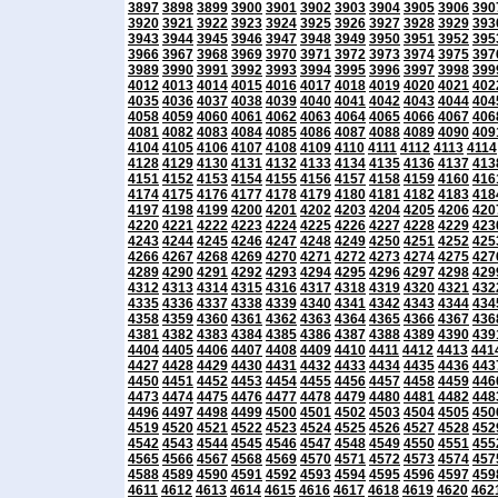
3897
3898
3899
3900
3901
3902
3903
3904
3905
3906
390
3920
3921
3922
3923
3924
3925
3926
3927
3928
3929
393
3943
3944
3945
3946
3947
3948
3949
3950
3951
3952
395
3966
3967
3968
3969
3970
3971
3972
3973
3974
3975
397
3989
3990
3991
3992
3993
3994
3995
3996
3997
3998
399
4012
4013
4014
4015
4016
4017
4018
4019
4020
4021
402
4035
4036
4037
4038
4039
4040
4041
4042
4043
4044
404
4058
4059
4060
4061
4062
4063
4064
4065
4066
4067
406
4081
4082
4083
4084
4085
4086
4087
4088
4089
4090
409
4104
4105
4106
4107
4108
4109
4110
4111
4112
4113
4114
4128
4129
4130
4131
4132
4133
4134
4135
4136
4137
413
4151
4152
4153
4154
4155
4156
4157
4158
4159
4160
416
4174
4175
4176
4177
4178
4179
4180
4181
4182
4183
418
4197
4198
4199
4200
4201
4202
4203
4204
4205
4206
420
4220
4221
4222
4223
4224
4225
4226
4227
4228
4229
423
4243
4244
4245
4246
4247
4248
4249
4250
4251
4252
425
4266
4267
4268
4269
4270
4271
4272
4273
4274
4275
427
4289
4290
4291
4292
4293
4294
4295
4296
4297
4298
429
4312
4313
4314
4315
4316
4317
4318
4319
4320
4321
432
4335
4336
4337
4338
4339
4340
4341
4342
4343
4344
434
4358
4359
4360
4361
4362
4363
4364
4365
4366
4367
436
4381
4382
4383
4384
4385
4386
4387
4388
4389
4390
439
4404
4405
4406
4407
4408
4409
4410
4411
4412
4413
441
4427
4428
4429
4430
4431
4432
4433
4434
4435
4436
443
4450
4451
4452
4453
4454
4455
4456
4457
4458
4459
446
4473
4474
4475
4476
4477
4478
4479
4480
4481
4482
448
4496
4497
4498
4499
4500
4501
4502
4503
4504
4505
450
4519
4520
4521
4522
4523
4524
4525
4526
4527
4528
452
4542
4543
4544
4545
4546
4547
4548
4549
4550
4551
455
4565
4566
4567
4568
4569
4570
4571
4572
4573
4574
457
4588
4589
4590
4591
4592
4593
4594
4595
4596
4597
459
4611
4612
4613
4614
4615
4616
4617
4618
4619
4620
462