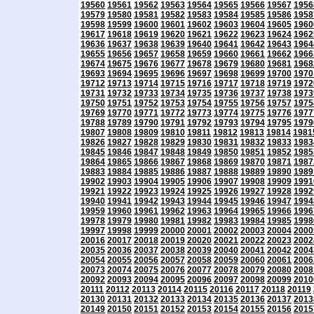
19560
19561
19562
19563
19564
19565
19566
19567
1956
19579
19580
19581
19582
19583
19584
19585
19586
1958
19598
19599
19600
19601
19602
19603
19604
19605
1960
19617
19618
19619
19620
19621
19622
19623
19624
1962
19636
19637
19638
19639
19640
19641
19642
19643
1964
19655
19656
19657
19658
19659
19660
19661
19662
1966
19674
19675
19676
19677
19678
19679
19680
19681
1968
19693
19694
19695
19696
19697
19698
19699
19700
1970
19712
19713
19714
19715
19716
19717
19718
19719
1972
19731
19732
19733
19734
19735
19736
19737
19738
1973
19750
19751
19752
19753
19754
19755
19756
19757
1975
19769
19770
19771
19772
19773
19774
19775
19776
1977
19788
19789
19790
19791
19792
19793
19794
19795
1979
19807
19808
19809
19810
19811
19812
19813
19814
1981
19826
19827
19828
19829
19830
19831
19832
19833
1983
19845
19846
19847
19848
19849
19850
19851
19852
1985
19864
19865
19866
19867
19868
19869
19870
19871
1987
19883
19884
19885
19886
19887
19888
19889
19890
1989
19902
19903
19904
19905
19906
19907
19908
19909
1991
19921
19922
19923
19924
19925
19926
19927
19928
1992
19940
19941
19942
19943
19944
19945
19946
19947
1994
19959
19960
19961
19962
19963
19964
19965
19966
1996
19978
19979
19980
19981
19982
19983
19984
19985
1998
19997
19998
19999
20000
20001
20002
20003
20004
2000
20016
20017
20018
20019
20020
20021
20022
20023
2002
20035
20036
20037
20038
20039
20040
20041
20042
2004
20054
20055
20056
20057
20058
20059
20060
20061
2006
20073
20074
20075
20076
20077
20078
20079
20080
2008
20092
20093
20094
20095
20096
20097
20098
20099
2010
20111
20112
20113
20114
20115
20116
20117
20118
20119
20130
20131
20132
20133
20134
20135
20136
20137
2013
20149
20150
20151
20152
20153
20154
20155
20156
2015