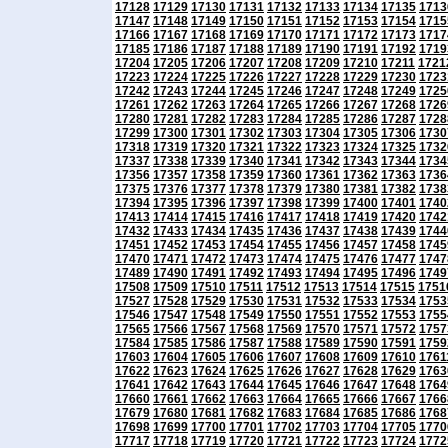
17128
17129
17130
17131
17132
17133
17134
17135
1713
17147
17148
17149
17150
17151
17152
17153
17154
1715
17166
17167
17168
17169
17170
17171
17172
17173
1717
17185
17186
17187
17188
17189
17190
17191
17192
1719
17204
17205
17206
17207
17208
17209
17210
17211
1721
17223
17224
17225
17226
17227
17228
17229
17230
1723
17242
17243
17244
17245
17246
17247
17248
17249
1725
17261
17262
17263
17264
17265
17266
17267
17268
1726
17280
17281
17282
17283
17284
17285
17286
17287
1728
17299
17300
17301
17302
17303
17304
17305
17306
1730
17318
17319
17320
17321
17322
17323
17324
17325
1732
17337
17338
17339
17340
17341
17342
17343
17344
1734
17356
17357
17358
17359
17360
17361
17362
17363
1736
17375
17376
17377
17378
17379
17380
17381
17382
1738
17394
17395
17396
17397
17398
17399
17400
17401
1740
17413
17414
17415
17416
17417
17418
17419
17420
1742
17432
17433
17434
17435
17436
17437
17438
17439
1744
17451
17452
17453
17454
17455
17456
17457
17458
1745
17470
17471
17472
17473
17474
17475
17476
17477
1747
17489
17490
17491
17492
17493
17494
17495
17496
1749
17508
17509
17510
17511
17512
17513
17514
17515
1751
17527
17528
17529
17530
17531
17532
17533
17534
1753
17546
17547
17548
17549
17550
17551
17552
17553
1755
17565
17566
17567
17568
17569
17570
17571
17572
1757
17584
17585
17586
17587
17588
17589
17590
17591
1759
17603
17604
17605
17606
17607
17608
17609
17610
1761
17622
17623
17624
17625
17626
17627
17628
17629
1763
17641
17642
17643
17644
17645
17646
17647
17648
1764
17660
17661
17662
17663
17664
17665
17666
17667
1766
17679
17680
17681
17682
17683
17684
17685
17686
1768
17698
17699
17700
17701
17702
17703
17704
17705
1770
17717
17718
17719
17720
17721
17722
17723
17724
1772