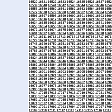
16520
16521
16522
16523
16524
16525
16526
16527
1652
16539
16540
16541
16542
16543
16544
16545
16546
1654
16558
16559
16560
16561
16562
16563
16564
16565
1656
16577
16578
16579
16580
16581
16582
16583
16584
1658
16596
16597
16598
16599
16600
16601
16602
16603
1660
16615
16616
16617
16618
16619
16620
16621
16622
1662
16634
16635
16636
16637
16638
16639
16640
16641
1664
16653
16654
16655
16656
16657
16658
16659
16660
1666
16672
16673
16674
16675
16676
16677
16678
16679
1668
16691
16692
16693
16694
16695
16696
16697
16698
1669
16710
16711
16712
16713
16714
16715
16716
16717
1671
16729
16730
16731
16732
16733
16734
16735
16736
1673
16748
16749
16750
16751
16752
16753
16754
16755
1675
16767
16768
16769
16770
16771
16772
16773
16774
1677
16786
16787
16788
16789
16790
16791
16792
16793
1679
16805
16806
16807
16808
16809
16810
16811
16812
1681
16824
16825
16826
16827
16828
16829
16830
16831
1683
16843
16844
16845
16846
16847
16848
16849
16850
1685
16862
16863
16864
16865
16866
16867
16868
16869
1687
16881
16882
16883
16884
16885
16886
16887
16888
1688
16900
16901
16902
16903
16904
16905
16906
16907
1690
16919
16920
16921
16922
16923
16924
16925
16926
1692
16938
16939
16940
16941
16942
16943
16944
16945
1694
16957
16958
16959
16960
16961
16962
16963
16964
1696
16976
16977
16978
16979
16980
16981
16982
16983
1698
16995
16996
16997
16998
16999
17000
17001
17002
1700
17014
17015
17016
17017
17018
17019
17020
17021
1702
17033
17034
17035
17036
17037
17038
17039
17040
1704
17052
17053
17054
17055
17056
17057
17058
17059
1706
17071
17072
17073
17074
17075
17076
17077
17078
1707
17090
17091
17092
17093
17094
17095
17096
17097
1709
17109
17110
17111
17112
17113
17114
17115
17116
17117