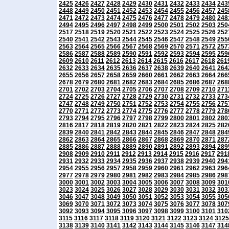
2425
2426
2427
2428
2429
2430
2431
2432
2433
2434
243
2448
2449
2450
2451
2452
2453
2454
2455
2456
2457
245
2471
2472
2473
2474
2475
2476
2477
2478
2479
2480
248
2494
2495
2496
2497
2498
2499
2500
2501
2502
2503
250
2517
2518
2519
2520
2521
2522
2523
2524
2525
2526
252
2540
2541
2542
2543
2544
2545
2546
2547
2548
2549
255
2563
2564
2565
2566
2567
2568
2569
2570
2571
2572
257
2586
2587
2588
2589
2590
2591
2592
2593
2594
2595
259
2609
2610
2611
2612
2613
2614
2615
2616
2617
2618
261
2632
2633
2634
2635
2636
2637
2638
2639
2640
2641
264
2655
2656
2657
2658
2659
2660
2661
2662
2663
2664
266
2678
2679
2680
2681
2682
2683
2684
2685
2686
2687
268
2701
2702
2703
2704
2705
2706
2707
2708
2709
2710
271
2724
2725
2726
2727
2728
2729
2730
2731
2732
2733
273
2747
2748
2749
2750
2751
2752
2753
2754
2755
2756
275
2770
2771
2772
2773
2774
2775
2776
2777
2778
2779
278
2793
2794
2795
2796
2797
2798
2799
2800
2801
2802
280
2816
2817
2818
2819
2820
2821
2822
2823
2824
2825
282
2839
2840
2841
2842
2843
2844
2845
2846
2847
2848
284
2862
2863
2864
2865
2866
2867
2868
2869
2870
2871
287
2885
2886
2887
2888
2889
2890
2891
2892
2893
2894
289
2908
2909
2910
2911
2912
2913
2914
2915
2916
2917
291
2931
2932
2933
2934
2935
2936
2937
2938
2939
2940
294
2954
2955
2956
2957
2958
2959
2960
2961
2962
2963
296
2977
2978
2979
2980
2981
2982
2983
2984
2985
2986
298
3000
3001
3002
3003
3004
3005
3006
3007
3008
3009
301
3023
3024
3025
3026
3027
3028
3029
3030
3031
3032
303
3046
3047
3048
3049
3050
3051
3052
3053
3054
3055
305
3069
3070
3071
3072
3073
3074
3075
3076
3077
3078
307
3092
3093
3094
3095
3096
3097
3098
3099
3100
3101
310
3115
3116
3117
3118
3119
3120
3121
3122
3123
3124
3125
3138
3139
3140
3141
3142
3143
3144
3145
3146
3147
314