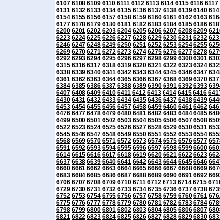
6107
6108
6109
6110
6111
6112
6113
6114
6115
6116
6117
6131
6132
6133
6134
6135
6136
6137
6138
6139
6140
614
6154
6155
6156
6157
6158
6159
6160
6161
6162
6163
616
6177
6178
6179
6180
6181
6182
6183
6184
6185
6186
618
6200
6201
6202
6203
6204
6205
6206
6207
6208
6209
621
6223
6224
6225
6226
6227
6228
6229
6230
6231
6232
623
6246
6247
6248
6249
6250
6251
6252
6253
6254
6255
625
6269
6270
6271
6272
6273
6274
6275
6276
6277
6278
627
6292
6293
6294
6295
6296
6297
6298
6299
6300
6301
630
6315
6316
6317
6318
6319
6320
6321
6322
6323
6324
632
6338
6339
6340
6341
6342
6343
6344
6345
6346
6347
634
6361
6362
6363
6364
6365
6366
6367
6368
6369
6370
637
6384
6385
6386
6387
6388
6389
6390
6391
6392
6393
639
6407
6408
6409
6410
6411
6412
6413
6414
6415
6416
641
6430
6431
6432
6433
6434
6435
6436
6437
6438
6439
644
6453
6454
6455
6456
6457
6458
6459
6460
6461
6462
646
6476
6477
6478
6479
6480
6481
6482
6483
6484
6485
648
6499
6500
6501
6502
6503
6504
6505
6506
6507
6508
650
6522
6523
6524
6525
6526
6527
6528
6529
6530
6531
653
6545
6546
6547
6548
6549
6550
6551
6552
6553
6554
655
6568
6569
6570
6571
6572
6573
6574
6575
6576
6577
657
6591
6592
6593
6594
6595
6596
6597
6598
6599
6600
660
6614
6615
6616
6617
6618
6619
6620
6621
6622
6623
662
6637
6638
6639
6640
6641
6642
6643
6644
6645
6646
664
6660
6661
6662
6663
6664
6665
6666
6667
6668
6669
667
6683
6684
6685
6686
6687
6688
6689
6690
6691
6692
669
6706
6707
6708
6709
6710
6711
6712
6713
6714
6715
671
6729
6730
6731
6732
6733
6734
6735
6736
6737
6738
673
6752
6753
6754
6755
6756
6757
6758
6759
6760
6761
676
6775
6776
6777
6778
6779
6780
6781
6782
6783
6784
678
6798
6799
6800
6801
6802
6803
6804
6805
6806
6807
680
6821
6822
6823
6824
6825
6826
6827
6828
6829
6830
683