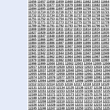
11656
11657
11658
11659
11660
11661
11662
11663
11664
11675
11676
11677
11678
11679
11680
11681
11682
11683
11694
11695
11696
11697
11698
11699
11700
11701
11702
11713
11714
11715
11716
11717
11718
11719
11720
11721
11732
11733
11734
11735
11736
11737
11738
11739
11740
11751
11752
11753
11754
11755
11756
11757
11758
11759
11770
11771
11772
11773
11774
11775
11776
11777
11778
11789
11790
11791
11792
11793
11794
11795
11796
11797
11808
11809
11810
11811
11812
11813
11814
11815
11816
11827
11828
11829
11830
11831
11832
11833
11834
11835
11846
11847
11848
11849
11850
11851
11852
11853
11854
11865
11866
11867
11868
11869
11870
11871
11872
11873
11884
11885
11886
11887
11888
11889
11890
11891
11892
11903
11904
11905
11906
11907
11908
11909
11910
11911
11922
11923
11924
11925
11926
11927
11928
11929
11930
11941
11942
11943
11944
11945
11946
11947
11948
11949
11960
11961
11962
11963
11964
11965
11966
11967
11968
11979
11980
11981
11982
11983
11984
11985
11986
11987
11998
11999
12000
12001
12002
12003
12004
12005
1200
12017
12018
12019
12020
12021
12022
12023
12024
1202
12036
12037
12038
12039
12040
12041
12042
12043
1204
12055
12056
12057
12058
12059
12060
12061
12062
1206
12074
12075
12076
12077
12078
12079
12080
12081
1208
12093
12094
12095
12096
12097
12098
12099
12100
1210
12112
12113
12114
12115
12116
12117
12118
12119
12120
12131
12132
12133
12134
12135
12136
12137
12138
1213
12150
12151
12152
12153
12154
12155
12156
12157
1215
12169
12170
12171
12172
12173
12174
12175
12176
1217
12188
12189
12190
12191
12192
12193
12194
12195
1219
12207
12208
12209
12210
12211
12212
12213
12214
1221
12226
12227
12228
12229
12230
12231
12232
12233
1223
12245
12246
12247
12248
12249
12250
12251
12252
1225