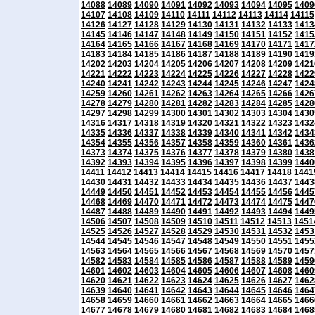
14088
14089
14090
14091
14092
14093
14094
14095
1409
14107
14108
14109
14110
14111
14112
14113
14114
14115
14126
14127
14128
14129
14130
14131
14132
14133
1413
14145
14146
14147
14148
14149
14150
14151
14152
1415
14164
14165
14166
14167
14168
14169
14170
14171
1417
14183
14184
14185
14186
14187
14188
14189
14190
1419
14202
14203
14204
14205
14206
14207
14208
14209
1421
14221
14222
14223
14224
14225
14226
14227
14228
1422
14240
14241
14242
14243
14244
14245
14246
14247
1424
14259
14260
14261
14262
14263
14264
14265
14266
1426
14278
14279
14280
14281
14282
14283
14284
14285
1428
14297
14298
14299
14300
14301
14302
14303
14304
1430
14316
14317
14318
14319
14320
14321
14322
14323
1432
14335
14336
14337
14338
14339
14340
14341
14342
1434
14354
14355
14356
14357
14358
14359
14360
14361
1436
14373
14374
14375
14376
14377
14378
14379
14380
1438
14392
14393
14394
14395
14396
14397
14398
14399
1440
14411
14412
14413
14414
14415
14416
14417
14418
1441
14430
14431
14432
14433
14434
14435
14436
14437
1443
14449
14450
14451
14452
14453
14454
14455
14456
1445
14468
14469
14470
14471
14472
14473
14474
14475
1447
14487
14488
14489
14490
14491
14492
14493
14494
1449
14506
14507
14508
14509
14510
14511
14512
14513
1451
14525
14526
14527
14528
14529
14530
14531
14532
1453
14544
14545
14546
14547
14548
14549
14550
14551
1455
14563
14564
14565
14566
14567
14568
14569
14570
1457
14582
14583
14584
14585
14586
14587
14588
14589
1459
14601
14602
14603
14604
14605
14606
14607
14608
1460
14620
14621
14622
14623
14624
14625
14626
14627
1462
14639
14640
14641
14642
14643
14644
14645
14646
1464
14658
14659
14660
14661
14662
14663
14664
14665
1466
14677
14678
14679
14680
14681
14682
14683
14684
1468