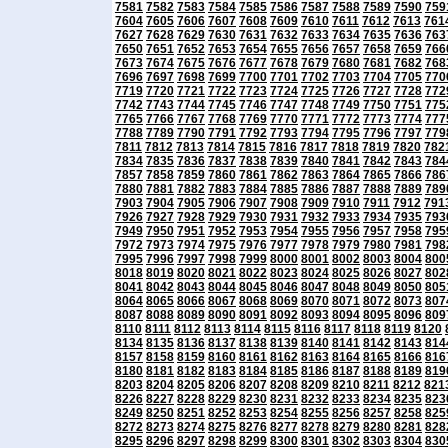
7581
7582
7583
7584
7585
7586
7587
7588
7589
7590
759
7604
7605
7606
7607
7608
7609
7610
7611
7612
7613
761
7627
7628
7629
7630
7631
7632
7633
7634
7635
7636
763
7650
7651
7652
7653
7654
7655
7656
7657
7658
7659
766
7673
7674
7675
7676
7677
7678
7679
7680
7681
7682
768
7696
7697
7698
7699
7700
7701
7702
7703
7704
7705
770
7719
7720
7721
7722
7723
7724
7725
7726
7727
7728
772
7742
7743
7744
7745
7746
7747
7748
7749
7750
7751
775
7765
7766
7767
7768
7769
7770
7771
7772
7773
7774
777
7788
7789
7790
7791
7792
7793
7794
7795
7796
7797
779
7811
7812
7813
7814
7815
7816
7817
7818
7819
7820
782
7834
7835
7836
7837
7838
7839
7840
7841
7842
7843
784
7857
7858
7859
7860
7861
7862
7863
7864
7865
7866
786
7880
7881
7882
7883
7884
7885
7886
7887
7888
7889
789
7903
7904
7905
7906
7907
7908
7909
7910
7911
7912
791
7926
7927
7928
7929
7930
7931
7932
7933
7934
7935
793
7949
7950
7951
7952
7953
7954
7955
7956
7957
7958
795
7972
7973
7974
7975
7976
7977
7978
7979
7980
7981
798
7995
7996
7997
7998
7999
8000
8001
8002
8003
8004
800
8018
8019
8020
8021
8022
8023
8024
8025
8026
8027
802
8041
8042
8043
8044
8045
8046
8047
8048
8049
8050
805
8064
8065
8066
8067
8068
8069
8070
8071
8072
8073
807
8087
8088
8089
8090
8091
8092
8093
8094
8095
8096
809
8110
8111
8112
8113
8114
8115
8116
8117
8118
8119
8120
8134
8135
8136
8137
8138
8139
8140
8141
8142
8143
814
8157
8158
8159
8160
8161
8162
8163
8164
8165
8166
816
8180
8181
8182
8183
8184
8185
8186
8187
8188
8189
819
8203
8204
8205
8206
8207
8208
8209
8210
8211
8212
821
8226
8227
8228
8229
8230
8231
8232
8233
8234
8235
823
8249
8250
8251
8252
8253
8254
8255
8256
8257
8258
825
8272
8273
8274
8275
8276
8277
8278
8279
8280
8281
828
8295
8296
8297
8298
8299
8300
8301
8302
8303
8304
830