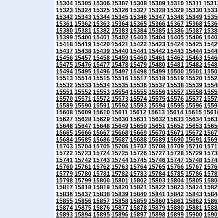
15304
15305
15306
15307
15308
15309
15310
15311
1531
15323
15324
15325
15326
15327
15328
15329
15330
1533
15342
15343
15344
15345
15346
15347
15348
15349
1535
15361
15362
15363
15364
15365
15366
15367
15368
1536
15380
15381
15382
15383
15384
15385
15386
15387
1538
15399
15400
15401
15402
15403
15404
15405
15406
1540
15418
15419
15420
15421
15422
15423
15424
15425
1542
15437
15438
15439
15440
15441
15442
15443
15444
1544
15456
15457
15458
15459
15460
15461
15462
15463
1546
15475
15476
15477
15478
15479
15480
15481
15482
1548
15494
15495
15496
15497
15498
15499
15500
15501
1550
15513
15514
15515
15516
15517
15518
15519
15520
1552
15532
15533
15534
15535
15536
15537
15538
15539
1554
15551
15552
15553
15554
15555
15556
15557
15558
1555
15570
15571
15572
15573
15574
15575
15576
15577
1557
15589
15590
15591
15592
15593
15594
15595
15596
1559
15608
15609
15610
15611
15612
15613
15614
15615
1561
15627
15628
15629
15630
15631
15632
15633
15634
1563
15646
15647
15648
15649
15650
15651
15652
15653
1565
15665
15666
15667
15668
15669
15670
15671
15672
1567
15684
15685
15686
15687
15688
15689
15690
15691
1569
15703
15704
15705
15706
15707
15708
15709
15710
1571
15722
15723
15724
15725
15726
15727
15728
15729
1573
15741
15742
15743
15744
15745
15746
15747
15748
1574
15760
15761
15762
15763
15764
15765
15766
15767
1576
15779
15780
15781
15782
15783
15784
15785
15786
1578
15798
15799
15800
15801
15802
15803
15804
15805
1580
15817
15818
15819
15820
15821
15822
15823
15824
1582
15836
15837
15838
15839
15840
15841
15842
15843
1584
15855
15856
15857
15858
15859
15860
15861
15862
1586
15874
15875
15876
15877
15878
15879
15880
15881
1588
15893
15894
15895
15896
15897
15898
15899
15900
1590