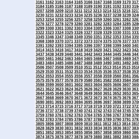
3161
3162
3163
3164
3165
3166
3167
3168
3169
3170
317
3184
3185
3186
3187
3188
3189
3190
3191
3192
3193
319
3207
3208
3209
3210
3211
3212
3213
3214
3215
3216
321
3230
3231
3232
3233
3234
3235
3236
3237
3238
3239
324
3253
3254
3255
3256
3257
3258
3259
3260
3261
3262
326
3276
3277
3278
3279
3280
3281
3282
3283
3284
3285
328
3299
3300
3301
3302
3303
3304
3305
3306
3307
3308
330
3322
3323
3324
3325
3326
3327
3328
3329
3330
3331
333
3345
3346
3347
3348
3349
3350
3351
3352
3353
3354
335
3368
3369
3370
3371
3372
3373
3374
3375
3376
3377
337
3391
3392
3393
3394
3395
3396
3397
3398
3399
3400
340
3414
3415
3416
3417
3418
3419
3420
3421
3422
3423
342
3437
3438
3439
3440
3441
3442
3443
3444
3445
3446
344
3460
3461
3462
3463
3464
3465
3466
3467
3468
3469
347
3483
3484
3485
3486
3487
3488
3489
3490
3491
3492
349
3506
3507
3508
3509
3510
3511
3512
3513
3514
3515
351
3529
3530
3531
3532
3533
3534
3535
3536
3537
3538
353
3552
3553
3554
3555
3556
3557
3558
3559
3560
3561
356
3575
3576
3577
3578
3579
3580
3581
3582
3583
3584
358
3598
3599
3600
3601
3602
3603
3604
3605
3606
3607
360
3621
3622
3623
3624
3625
3626
3627
3628
3629
3630
363
3644
3645
3646
3647
3648
3649
3650
3651
3652
3653
365
3667
3668
3669
3670
3671
3672
3673
3674
3675
3676
367
3690
3691
3692
3693
3694
3695
3696
3697
3698
3699
370
3713
3714
3715
3716
3717
3718
3719
3720
3721
3722
372
3736
3737
3738
3739
3740
3741
3742
3743
3744
3745
374
3759
3760
3761
3762
3763
3764
3765
3766
3767
3768
376
3782
3783
3784
3785
3786
3787
3788
3789
3790
3791
379
3805
3806
3807
3808
3809
3810
3811
3812
3813
3814
381
3828
3829
3830
3831
3832
3833
3834
3835
3836
3837
383
3851
3852
3853
3854
3855
3856
3857
3858
3859
3860
386
3874
3875
3876
3877
3878
3879
3880
3881
3882
3883
388