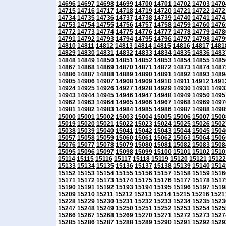
14696
14697
14698
14699
14700
14701
14702
14703
1470
14715
14716
14717
14718
14719
14720
14721
14722
1472
14734
14735
14736
14737
14738
14739
14740
14741
1474
14753
14754
14755
14756
14757
14758
14759
14760
1476
14772
14773
14774
14775
14776
14777
14778
14779
1478
14791
14792
14793
14794
14795
14796
14797
14798
1479
14810
14811
14812
14813
14814
14815
14816
14817
1481
14829
14830
14831
14832
14833
14834
14835
14836
1483
14848
14849
14850
14851
14852
14853
14854
14855
1485
14867
14868
14869
14870
14871
14872
14873
14874
1487
14886
14887
14888
14889
14890
14891
14892
14893
1489
14905
14906
14907
14908
14909
14910
14911
14912
1491
14924
14925
14926
14927
14928
14929
14930
14931
1493
14943
14944
14945
14946
14947
14948
14949
14950
1495
14962
14963
14964
14965
14966
14967
14968
14969
1497
14981
14982
14983
14984
14985
14986
14987
14988
1498
15000
15001
15002
15003
15004
15005
15006
15007
1500
15019
15020
15021
15022
15023
15024
15025
15026
1502
15038
15039
15040
15041
15042
15043
15044
15045
1504
15057
15058
15059
15060
15061
15062
15063
15064
1506
15076
15077
15078
15079
15080
15081
15082
15083
1508
15095
15096
15097
15098
15099
15100
15101
15102
1510
15114
15115
15116
15117
15118
15119
15120
15121
15122
15133
15134
15135
15136
15137
15138
15139
15140
1514
15152
15153
15154
15155
15156
15157
15158
15159
1516
15171
15172
15173
15174
15175
15176
15177
15178
1517
15190
15191
15192
15193
15194
15195
15196
15197
1519
15209
15210
15211
15212
15213
15214
15215
15216
1521
15228
15229
15230
15231
15232
15233
15234
15235
1523
15247
15248
15249
15250
15251
15252
15253
15254
1525
15266
15267
15268
15269
15270
15271
15272
15273
1527
15285
15286
15287
15288
15289
15290
15291
15292
1529