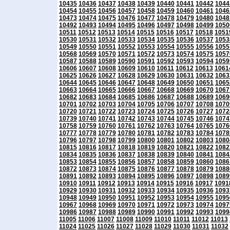
10435
10436
10437
10438
10439
10440
10441
10442
1044
10454
10455
10456
10457
10458
10459
10460
10461
1046
10473
10474
10475
10476
10477
10478
10479
10480
1048
10492
10493
10494
10495
10496
10497
10498
10499
1050
10511
10512
10513
10514
10515
10516
10517
10518
1051
10530
10531
10532
10533
10534
10535
10536
10537
1053
10549
10550
10551
10552
10553
10554
10555
10556
1055
10568
10569
10570
10571
10572
10573
10574
10575
1057
10587
10588
10589
10590
10591
10592
10593
10594
1059
10606
10607
10608
10609
10610
10611
10612
10613
1061
10625
10626
10627
10628
10629
10630
10631
10632
1063
10644
10645
10646
10647
10648
10649
10650
10651
1065
10663
10664
10665
10666
10667
10668
10669
10670
1067
10682
10683
10684
10685
10686
10687
10688
10689
1069
10701
10702
10703
10704
10705
10706
10707
10708
1070
10720
10721
10722
10723
10724
10725
10726
10727
1072
10739
10740
10741
10742
10743
10744
10745
10746
1074
10758
10759
10760
10761
10762
10763
10764
10765
1076
10777
10778
10779
10780
10781
10782
10783
10784
1078
10796
10797
10798
10799
10800
10801
10802
10803
1080
10815
10816
10817
10818
10819
10820
10821
10822
1082
10834
10835
10836
10837
10838
10839
10840
10841
1084
10853
10854
10855
10856
10857
10858
10859
10860
1086
10872
10873
10874
10875
10876
10877
10878
10879
1088
10891
10892
10893
10894
10895
10896
10897
10898
1089
10910
10911
10912
10913
10914
10915
10916
10917
1091
10929
10930
10931
10932
10933
10934
10935
10936
1093
10948
10949
10950
10951
10952
10953
10954
10955
1095
10967
10968
10969
10970
10971
10972
10973
10974
1097
10986
10987
10988
10989
10990
10991
10992
10993
1099
11005
11006
11007
11008
11009
11010
11011
11012
11013
11024
11025
11026
11027
11028
11029
11030
11031
11032