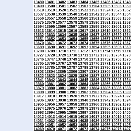
13480
13481
13482
13483
13484
13485
13486
13487
1348
13499
13500
13501
13502
13503
13504
13505
13506
1350
13518
13519
13520
13521
13522
13523
13524
13525
1352
13537
13538
13539
13540
13541
13542
13543
13544
1354
13556
13557
13558
13559
13560
13561
13562
13563
1356
13575
13576
13577
13578
13579
13580
13581
13582
1358
13594
13595
13596
13597
13598
13599
13600
13601
1360
13613
13614
13615
13616
13617
13618
13619
13620
1362
13632
13633
13634
13635
13636
13637
13638
13639
1364
13651
13652
13653
13654
13655
13656
13657
13658
1365
13670
13671
13672
13673
13674
13675
13676
13677
1367
13689
13690
13691
13692
13693
13694
13695
13696
1369
13708
13709
13710
13711
13712
13713
13714
13715
1371
13727
13728
13729
13730
13731
13732
13733
13734
1373
13746
13747
13748
13749
13750
13751
13752
13753
1375
13765
13766
13767
13768
13769
13770
13771
13772
1377
13784
13785
13786
13787
13788
13789
13790
13791
1379
13803
13804
13805
13806
13807
13808
13809
13810
1381
13822
13823
13824
13825
13826
13827
13828
13829
1383
13841
13842
13843
13844
13845
13846
13847
13848
1384
13860
13861
13862
13863
13864
13865
13866
13867
1386
13879
13880
13881
13882
13883
13884
13885
13886
1388
13898
13899
13900
13901
13902
13903
13904
13905
1390
13917
13918
13919
13920
13921
13922
13923
13924
1392
13936
13937
13938
13939
13940
13941
13942
13943
1394
13955
13956
13957
13958
13959
13960
13961
13962
1396
13974
13975
13976
13977
13978
13979
13980
13981
1398
13993
13994
13995
13996
13997
13998
13999
14000
1400
14012
14013
14014
14015
14016
14017
14018
14019
1402
14031
14032
14033
14034
14035
14036
14037
14038
1403
14050
14051
14052
14053
14054
14055
14056
14057
1405
14069
14070
14071
14072
14073
14074
14075
14076
1407