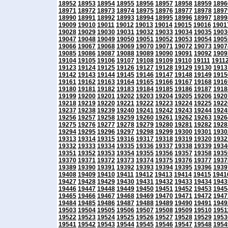
18952
18953
18954
18955
18956
18957
18958
18959
1896
18971
18972
18973
18974
18975
18976
18977
18978
1897
18990
18991
18992
18993
18994
18995
18996
18997
1899
19009
19010
19011
19012
19013
19014
19015
19016
1901
19028
19029
19030
19031
19032
19033
19034
19035
1903
19047
19048
19049
19050
19051
19052
19053
19054
1905
19066
19067
19068
19069
19070
19071
19072
19073
1907
19085
19086
19087
19088
19089
19090
19091
19092
1909
19104
19105
19106
19107
19108
19109
19110
19111
1911
19123
19124
19125
19126
19127
19128
19129
19130
1913
19142
19143
19144
19145
19146
19147
19148
19149
1915
19161
19162
19163
19164
19165
19166
19167
19168
1916
19180
19181
19182
19183
19184
19185
19186
19187
1918
19199
19200
19201
19202
19203
19204
19205
19206
1920
19218
19219
19220
19221
19222
19223
19224
19225
1922
19237
19238
19239
19240
19241
19242
19243
19244
1924
19256
19257
19258
19259
19260
19261
19262
19263
1926
19275
19276
19277
19278
19279
19280
19281
19282
1928
19294
19295
19296
19297
19298
19299
19300
19301
1930
19313
19314
19315
19316
19317
19318
19319
19320
1932
19332
19333
19334
19335
19336
19337
19338
19339
1934
19351
19352
19353
19354
19355
19356
19357
19358
1935
19370
19371
19372
19373
19374
19375
19376
19377
1937
19389
19390
19391
19392
19393
19394
19395
19396
1939
19408
19409
19410
19411
19412
19413
19414
19415
1941
19427
19428
19429
19430
19431
19432
19433
19434
1943
19446
19447
19448
19449
19450
19451
19452
19453
1945
19465
19466
19467
19468
19469
19470
19471
19472
1947
19484
19485
19486
19487
19488
19489
19490
19491
1949
19503
19504
19505
19506
19507
19508
19509
19510
1951
19522
19523
19524
19525
19526
19527
19528
19529
1953
19541
19542
19543
19544
19545
19546
19547
19548
1954