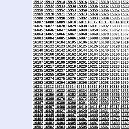
15912
15913
15914
15915
15916
15917
15918
15919
1592
15931
15932
15933
15934
15935
15936
15937
15938
1593
15950
15951
15952
15953
15954
15955
15956
15957
1595
15969
15970
15971
15972
15973
15974
15975
15976
1597
15988
15989
15990
15991
15992
15993
15994
15995
1599
16007
16008
16009
16010
16011
16012
16013
16014
1601
16026
16027
16028
16029
16030
16031
16032
16033
1603
16045
16046
16047
16048
16049
16050
16051
16052
1605
16064
16065
16066
16067
16068
16069
16070
16071
1607
16083
16084
16085
16086
16087
16088
16089
16090
1609
16102
16103
16104
16105
16106
16107
16108
16109
1611
16121
16122
16123
16124
16125
16126
16127
16128
1612
16140
16141
16142
16143
16144
16145
16146
16147
1614
16159
16160
16161
16162
16163
16164
16165
16166
1616
16178
16179
16180
16181
16182
16183
16184
16185
1618
16197
16198
16199
16200
16201
16202
16203
16204
1620
16216
16217
16218
16219
16220
16221
16222
16223
1622
16235
16236
16237
16238
16239
16240
16241
16242
1624
16254
16255
16256
16257
16258
16259
16260
16261
1626
16273
16274
16275
16276
16277
16278
16279
16280
1628
16292
16293
16294
16295
16296
16297
16298
16299
1630
16311
16312
16313
16314
16315
16316
16317
16318
1631
16330
16331
16332
16333
16334
16335
16336
16337
1633
16349
16350
16351
16352
16353
16354
16355
16356
1635
16368
16369
16370
16371
16372
16373
16374
16375
1637
16387
16388
16389
16390
16391
16392
16393
16394
1639
16406
16407
16408
16409
16410
16411
16412
16413
1641
16425
16426
16427
16428
16429
16430
16431
16432
1643
16444
16445
16446
16447
16448
16449
16450
16451
1645
16463
16464
16465
16466
16467
16468
16469
16470
1647
16482
16483
16484
16485
16486
16487
16488
16489
1649
16501
16502
16503
16504
16505
16506
16507
16508
1650