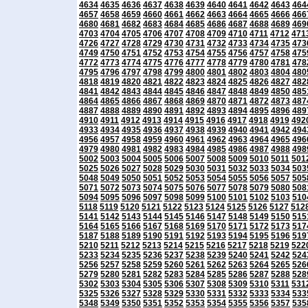
4634
4635
4636
4637
4638
4639
4640
4641
4642
4643
464
4657
4658
4659
4660
4661
4662
4663
4664
4665
4666
466
4680
4681
4682
4683
4684
4685
4686
4687
4688
4689
469
4703
4704
4705
4706
4707
4708
4709
4710
4711
4712
471
4726
4727
4728
4729
4730
4731
4732
4733
4734
4735
473
4749
4750
4751
4752
4753
4754
4755
4756
4757
4758
475
4772
4773
4774
4775
4776
4777
4778
4779
4780
4781
478
4795
4796
4797
4798
4799
4800
4801
4802
4803
4804
480
4818
4819
4820
4821
4822
4823
4824
4825
4826
4827
482
4841
4842
4843
4844
4845
4846
4847
4848
4849
4850
485
4864
4865
4866
4867
4868
4869
4870
4871
4872
4873
487
4887
4888
4889
4890
4891
4892
4893
4894
4895
4896
489
4910
4911
4912
4913
4914
4915
4916
4917
4918
4919
492
4933
4934
4935
4936
4937
4938
4939
4940
4941
4942
494
4956
4957
4958
4959
4960
4961
4962
4963
4964
4965
496
4979
4980
4981
4982
4983
4984
4985
4986
4987
4988
498
5002
5003
5004
5005
5006
5007
5008
5009
5010
5011
501
5025
5026
5027
5028
5029
5030
5031
5032
5033
5034
503
5048
5049
5050
5051
5052
5053
5054
5055
5056
5057
505
5071
5072
5073
5074
5075
5076
5077
5078
5079
5080
508
5094
5095
5096
5097
5098
5099
5100
5101
5102
5103
510
5118
5119
5120
5121
5122
5123
5124
5125
5126
5127
512
5141
5142
5143
5144
5145
5146
5147
5148
5149
5150
515
5164
5165
5166
5167
5168
5169
5170
5171
5172
5173
517
5187
5188
5189
5190
5191
5192
5193
5194
5195
5196
519
5210
5211
5212
5213
5214
5215
5216
5217
5218
5219
522
5233
5234
5235
5236
5237
5238
5239
5240
5241
5242
524
5256
5257
5258
5259
5260
5261
5262
5263
5264
5265
526
5279
5280
5281
5282
5283
5284
5285
5286
5287
5288
528
5302
5303
5304
5305
5306
5307
5308
5309
5310
5311
531
5325
5326
5327
5328
5329
5330
5331
5332
5333
5334
533
5348
5349
5350
5351
5352
5353
5354
5355
5356
5357
535