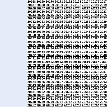
20168
20169
20170
20171
20172
20173
20174
20175
2017
20187
20188
20189
20190
20191
20192
20193
20194
2019
20206
20207
20208
20209
20210
20211
20212
20213
2021
20225
20226
20227
20228
20229
20230
20231
20232
2023
20244
20245
20246
20247
20248
20249
20250
20251
2025
20263
20264
20265
20266
20267
20268
20269
20270
2027
20282
20283
20284
20285
20286
20287
20288
20289
2029
20301
20302
20303
20304
20305
20306
20307
20308
2030
20320
20321
20322
20323
20324
20325
20326
20327
2032
20339
20340
20341
20342
20343
20344
20345
20346
2034
20358
20359
20360
20361
20362
20363
20364
20365
2036
20377
20378
20379
20380
20381
20382
20383
20384
2038
20396
20397
20398
20399
20400
20401
20402
20403
2040
20415
20416
20417
20418
20419
20420
20421
20422
2042
20434
20435
20436
20437
20438
20439
20440
20441
2044
20453
20454
20455
20456
20457
20458
20459
20460
2046
20472
20473
20474
20475
20476
20477
20478
20479
2048
20491
20492
20493
20494
20495
20496
20497
20498
2049
20510
20511
20512
20513
20514
20515
20516
20517
2051
20529
20530
20531
20532
20533
20534
20535
20536
2053
20548
20549
20550
20551
20552
20553
20554
20555
2055
20567
20568
20569
20570
20571
20572
20573
20574
2057
20586
20587
20588
20589
20590
20591
20592
20593
2059
20605
20606
20607
20608
20609
20610
20611
20612
2061
20624
20625
20626
20627
20628
20629
20630
20631
2063
20643
20644
20645
20646
20647
20648
20649
20650
2065
20662
20663
20664
20665
20666
20667
20668
20669
2067
20681
20682
20683
20684
20685
20686
20687
20688
2068
20700
20701
20702
20703
20704
20705
20706
20707
2070
20719
20720
20721
20722
20723
20724
20725
20726
2072
20738
20739
20740
20741
20742
20743
20744
20745
2074
20757
20758
20759
20760
20761
20762
20763
20764
2076