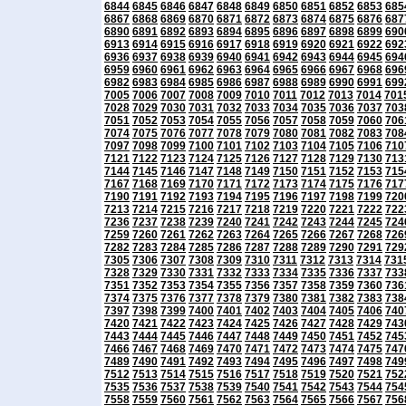
6844
6845
6846
6847
6848
6849
6850
6851
6852
6853
685
6867
6868
6869
6870
6871
6872
6873
6874
6875
6876
687
6890
6891
6892
6893
6894
6895
6896
6897
6898
6899
690
6913
6914
6915
6916
6917
6918
6919
6920
6921
6922
692
6936
6937
6938
6939
6940
6941
6942
6943
6944
6945
694
6959
6960
6961
6962
6963
6964
6965
6966
6967
6968
696
6982
6983
6984
6985
6986
6987
6988
6989
6990
6991
699
7005
7006
7007
7008
7009
7010
7011
7012
7013
7014
701
7028
7029
7030
7031
7032
7033
7034
7035
7036
7037
703
7051
7052
7053
7054
7055
7056
7057
7058
7059
7060
706
7074
7075
7076
7077
7078
7079
7080
7081
7082
7083
708
7097
7098
7099
7100
7101
7102
7103
7104
7105
7106
710
7121
7122
7123
7124
7125
7126
7127
7128
7129
7130
713
7144
7145
7146
7147
7148
7149
7150
7151
7152
7153
715
7167
7168
7169
7170
7171
7172
7173
7174
7175
7176
717
7190
7191
7192
7193
7194
7195
7196
7197
7198
7199
720
7213
7214
7215
7216
7217
7218
7219
7220
7221
7222
722
7236
7237
7238
7239
7240
7241
7242
7243
7244
7245
724
7259
7260
7261
7262
7263
7264
7265
7266
7267
7268
726
7282
7283
7284
7285
7286
7287
7288
7289
7290
7291
729
7305
7306
7307
7308
7309
7310
7311
7312
7313
7314
731
7328
7329
7330
7331
7332
7333
7334
7335
7336
7337
733
7351
7352
7353
7354
7355
7356
7357
7358
7359
7360
736
7374
7375
7376
7377
7378
7379
7380
7381
7382
7383
738
7397
7398
7399
7400
7401
7402
7403
7404
7405
7406
740
7420
7421
7422
7423
7424
7425
7426
7427
7428
7429
743
7443
7444
7445
7446
7447
7448
7449
7450
7451
7452
745
7466
7467
7468
7469
7470
7471
7472
7473
7474
7475
747
7489
7490
7491
7492
7493
7494
7495
7496
7497
7498
749
7512
7513
7514
7515
7516
7517
7518
7519
7520
7521
752
7535
7536
7537
7538
7539
7540
7541
7542
7543
7544
754
7558
7559
7560
7561
7562
7563
7564
7565
7566
7567
756