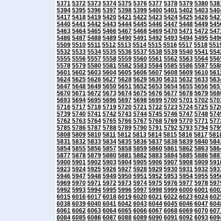
5371
5372
5373
5374
5375
5376
5377
5378
5379
5380
538
5394
5395
5396
5397
5398
5399
5400
5401
5402
5403
540
5417
5418
5419
5420
5421
5422
5423
5424
5425
5426
542
5440
5441
5442
5443
5444
5445
5446
5447
5448
5449
545
5463
5464
5465
5466
5467
5468
5469
5470
5471
5472
547
5486
5487
5488
5489
5490
5491
5492
5493
5494
5495
549
5509
5510
5511
5512
5513
5514
5515
5516
5517
5518
551
5532
5533
5534
5535
5536
5537
5538
5539
5540
5541
554
5555
5556
5557
5558
5559
5560
5561
5562
5563
5564
556
5578
5579
5580
5581
5582
5583
5584
5585
5586
5587
558
5601
5602
5603
5604
5605
5606
5607
5608
5609
5610
561
5624
5625
5626
5627
5628
5629
5630
5631
5632
5633
563
5647
5648
5649
5650
5651
5652
5653
5654
5655
5656
565
5670
5671
5672
5673
5674
5675
5676
5677
5678
5679
568
5693
5694
5695
5696
5697
5698
5699
5700
5701
5702
570
5716
5717
5718
5719
5720
5721
5722
5723
5724
5725
572
5739
5740
5741
5742
5743
5744
5745
5746
5747
5748
574
5762
5763
5764
5765
5766
5767
5768
5769
5770
5771
577
5785
5786
5787
5788
5789
5790
5791
5792
5793
5794
579
5808
5809
5810
5811
5812
5813
5814
5815
5816
5817
581
5831
5832
5833
5834
5835
5836
5837
5838
5839
5840
584
5854
5855
5856
5857
5858
5859
5860
5861
5862
5863
586
5877
5878
5879
5880
5881
5882
5883
5884
5885
5886
588
5900
5901
5902
5903
5904
5905
5906
5907
5908
5909
591
5923
5924
5925
5926
5927
5928
5929
5930
5931
5932
593
5946
5947
5948
5949
5950
5951
5952
5953
5954
5955
595
5969
5970
5971
5972
5973
5974
5975
5976
5977
5978
597
5992
5993
5994
5995
5996
5997
5998
5999
6000
6001
600
6015
6016
6017
6018
6019
6020
6021
6022
6023
6024
602
6038
6039
6040
6041
6042
6043
6044
6045
6046
6047
604
6061
6062
6063
6064
6065
6066
6067
6068
6069
6070
607
6084
6085
6086
6087
6088
6089
6090
6091
6092
6093
609