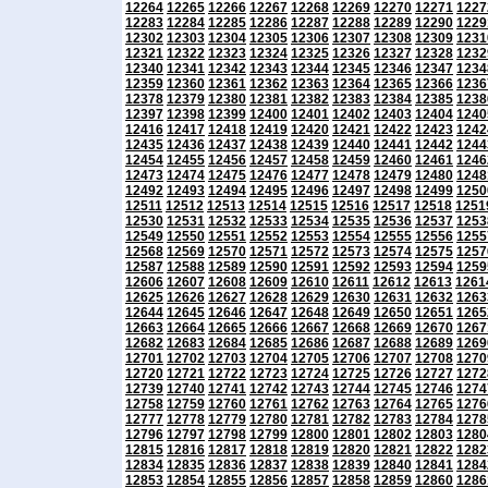
12264
12265
12266
12267
12268
12269
12270
12271
1227
12283
12284
12285
12286
12287
12288
12289
12290
1229
12302
12303
12304
12305
12306
12307
12308
12309
1231
12321
12322
12323
12324
12325
12326
12327
12328
1232
12340
12341
12342
12343
12344
12345
12346
12347
1234
12359
12360
12361
12362
12363
12364
12365
12366
1236
12378
12379
12380
12381
12382
12383
12384
12385
1238
12397
12398
12399
12400
12401
12402
12403
12404
1240
12416
12417
12418
12419
12420
12421
12422
12423
1242
12435
12436
12437
12438
12439
12440
12441
12442
1244
12454
12455
12456
12457
12458
12459
12460
12461
1246
12473
12474
12475
12476
12477
12478
12479
12480
1248
12492
12493
12494
12495
12496
12497
12498
12499
1250
12511
12512
12513
12514
12515
12516
12517
12518
1251
12530
12531
12532
12533
12534
12535
12536
12537
1253
12549
12550
12551
12552
12553
12554
12555
12556
1255
12568
12569
12570
12571
12572
12573
12574
12575
1257
12587
12588
12589
12590
12591
12592
12593
12594
1259
12606
12607
12608
12609
12610
12611
12612
12613
1261
12625
12626
12627
12628
12629
12630
12631
12632
1263
12644
12645
12646
12647
12648
12649
12650
12651
1265
12663
12664
12665
12666
12667
12668
12669
12670
1267
12682
12683
12684
12685
12686
12687
12688
12689
1269
12701
12702
12703
12704
12705
12706
12707
12708
1270
12720
12721
12722
12723
12724
12725
12726
12727
1272
12739
12740
12741
12742
12743
12744
12745
12746
1274
12758
12759
12760
12761
12762
12763
12764
12765
1276
12777
12778
12779
12780
12781
12782
12783
12784
1278
12796
12797
12798
12799
12800
12801
12802
12803
1280
12815
12816
12817
12818
12819
12820
12821
12822
1282
12834
12835
12836
12837
12838
12839
12840
12841
1284
12853
12854
12855
12856
12857
12858
12859
12860
1286