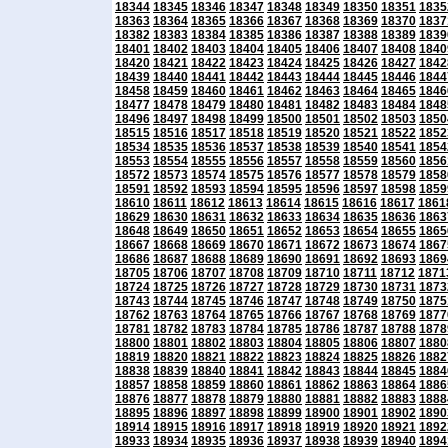
18344
18345
18346
18347
18348
18349
18350
18351
1835
18363
18364
18365
18366
18367
18368
18369
18370
1837
18382
18383
18384
18385
18386
18387
18388
18389
1839
18401
18402
18403
18404
18405
18406
18407
18408
1840
18420
18421
18422
18423
18424
18425
18426
18427
1842
18439
18440
18441
18442
18443
18444
18445
18446
1844
18458
18459
18460
18461
18462
18463
18464
18465
1846
18477
18478
18479
18480
18481
18482
18483
18484
1848
18496
18497
18498
18499
18500
18501
18502
18503
1850
18515
18516
18517
18518
18519
18520
18521
18522
1852
18534
18535
18536
18537
18538
18539
18540
18541
1854
18553
18554
18555
18556
18557
18558
18559
18560
1856
18572
18573
18574
18575
18576
18577
18578
18579
1858
18591
18592
18593
18594
18595
18596
18597
18598
1859
18610
18611
18612
18613
18614
18615
18616
18617
1861
18629
18630
18631
18632
18633
18634
18635
18636
1863
18648
18649
18650
18651
18652
18653
18654
18655
1865
18667
18668
18669
18670
18671
18672
18673
18674
1867
18686
18687
18688
18689
18690
18691
18692
18693
1869
18705
18706
18707
18708
18709
18710
18711
18712
1871
18724
18725
18726
18727
18728
18729
18730
18731
1873
18743
18744
18745
18746
18747
18748
18749
18750
1875
18762
18763
18764
18765
18766
18767
18768
18769
1877
18781
18782
18783
18784
18785
18786
18787
18788
1878
18800
18801
18802
18803
18804
18805
18806
18807
1880
18819
18820
18821
18822
18823
18824
18825
18826
1882
18838
18839
18840
18841
18842
18843
18844
18845
1884
18857
18858
18859
18860
18861
18862
18863
18864
1886
18876
18877
18878
18879
18880
18881
18882
18883
1888
18895
18896
18897
18898
18899
18900
18901
18902
1890
18914
18915
18916
18917
18918
18919
18920
18921
1892
18933
18934
18935
18936
18937
18938
18939
18940
1894