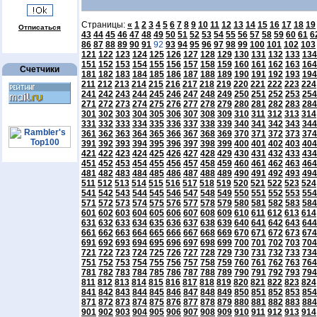
Страницы:
«
1
2
3
4
5
6
7
8
9
10
11
12
13
14
15
16
17
18
19
Отписаться
43
44
45
46
47
48
49
50
51
52
53
54
55
56
57
58
59
60
61
6
86
87
88
89
90
91
92
93
94
95
96
97
98
99
100
101
102
103
121
122
123
124
125
126
127
128
129
130
131
132
133
134
151
152
153
154
155
156
157
158
159
160
161
162
163
164
Счетчики
181
182
183
184
185
186
187
188
189
190
191
192
193
194
211
212
213
214
215
216
217
218
219
220
221
222
223
224
241
242
243
244
245
246
247
248
249
250
251
252
253
254
271
272
273
274
275
276
277
278
279
280
281
282
283
284
301
302
303
304
305
306
307
308
309
310
311
312
313
314
331
332
333
334
335
336
337
338
339
340
341
342
343
344
361
362
363
364
365
366
367
368
369
370
371
372
373
374
391
392
393
394
395
396
397
398
399
400
401
402
403
404
421
422
423
424
425
426
427
428
429
430
431
432
433
434
451
452
453
454
455
456
457
458
459
460
461
462
463
464
481
482
483
484
485
486
487
488
489
490
491
492
493
494
511
512
513
514
515
516
517
518
519
520
521
522
523
524
541
542
543
544
545
546
547
548
549
550
551
552
553
554
571
572
573
574
575
576
577
578
579
580
581
582
583
584
601
602
603
604
605
606
607
608
609
610
611
612
613
614
631
632
633
634
635
636
637
638
639
640
641
642
643
644
661
662
663
664
665
666
667
668
669
670
671
672
673
674
691
692
693
694
695
696
697
698
699
700
701
702
703
704
721
722
723
724
725
726
727
728
729
730
731
732
733
734
751
752
753
754
755
756
757
758
759
760
761
762
763
764
781
782
783
784
785
786
787
788
789
790
791
792
793
794
811
812
813
814
815
816
817
818
819
820
821
822
823
824
841
842
843
844
845
846
847
848
849
850
851
852
853
854
871
872
873
874
875
876
877
878
879
880
881
882
883
884
901
902
903
904
905
906
907
908
909
910
911
912
913
914