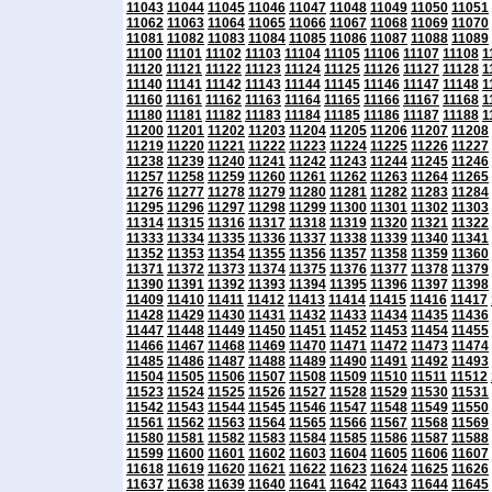
11043
11044
11045
11046
11047
11048
11049
11050
11051
11062
11063
11064
11065
11066
11067
11068
11069
11070
11081
11082
11083
11084
11085
11086
11087
11088
11089
11100
11101
11102
11103
11104
11105
11106
11107
11108
1
11120
11121
11122
11123
11124
11125
11126
11127
11128
1
11140
11141
11142
11143
11144
11145
11146
11147
11148
1
11160
11161
11162
11163
11164
11165
11166
11167
11168
1
11180
11181
11182
11183
11184
11185
11186
11187
11188
1
11200
11201
11202
11203
11204
11205
11206
11207
11208
11219
11220
11221
11222
11223
11224
11225
11226
11227
11238
11239
11240
11241
11242
11243
11244
11245
11246
11257
11258
11259
11260
11261
11262
11263
11264
11265
11276
11277
11278
11279
11280
11281
11282
11283
11284
11295
11296
11297
11298
11299
11300
11301
11302
11303
11314
11315
11316
11317
11318
11319
11320
11321
11322
11333
11334
11335
11336
11337
11338
11339
11340
11341
11352
11353
11354
11355
11356
11357
11358
11359
11360
11371
11372
11373
11374
11375
11376
11377
11378
11379
11390
11391
11392
11393
11394
11395
11396
11397
11398
11409
11410
11411
11412
11413
11414
11415
11416
11417
11428
11429
11430
11431
11432
11433
11434
11435
11436
11447
11448
11449
11450
11451
11452
11453
11454
11455
11466
11467
11468
11469
11470
11471
11472
11473
11474
11485
11486
11487
11488
11489
11490
11491
11492
11493
11504
11505
11506
11507
11508
11509
11510
11511
11512
11523
11524
11525
11526
11527
11528
11529
11530
11531
11542
11543
11544
11545
11546
11547
11548
11549
11550
11561
11562
11563
11564
11565
11566
11567
11568
11569
11580
11581
11582
11583
11584
11585
11586
11587
11588
11599
11600
11601
11602
11603
11604
11605
11606
11607
11618
11619
11620
11621
11622
11623
11624
11625
11626
11637
11638
11639
11640
11641
11642
11643
11644
11645