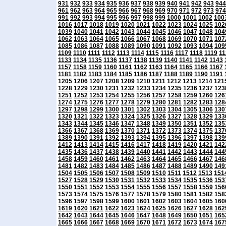
931
932
933
934
935
936
937
938
939
940
941
942
943
944
961
962
963
964
965
966
967
968
969
970
971
972
973
974
991
992
993
994
995
996
997
998
999
1000
1001
1002
100
1016
1017
1018
1019
1020
1021
1022
1023
1024
1025
102
1039
1040
1041
1042
1043
1044
1045
1046
1047
1048
104
1062
1063
1064
1065
1066
1067
1068
1069
1070
1071
107
1085
1086
1087
1088
1089
1090
1091
1092
1093
1094
109
1109
1110
1111
1112
1113
1114
1115
1116
1117
1118
1119
11
1133
1134
1135
1136
1137
1138
1139
1140
1141
1142
1143
1157
1158
1159
1160
1161
1162
1163
1164
1165
1166
1167
1181
1182
1183
1184
1185
1186
1187
1188
1189
1190
1191
1205
1206
1207
1208
1209
1210
1211
1212
1213
1214
121
1228
1229
1230
1231
1232
1233
1234
1235
1236
1237
123
1251
1252
1253
1254
1255
1256
1257
1258
1259
1260
126
1274
1275
1276
1277
1278
1279
1280
1281
1282
1283
128
1297
1298
1299
1300
1301
1302
1303
1304
1305
1306
130
1320
1321
1322
1323
1324
1325
1326
1327
1328
1329
133
1343
1344
1345
1346
1347
1348
1349
1350
1351
1352
135
1366
1367
1368
1369
1370
1371
1372
1373
1374
1375
137
1389
1390
1391
1392
1393
1394
1395
1396
1397
1398
139
1412
1413
1414
1415
1416
1417
1418
1419
1420
1421
142
1435
1436
1437
1438
1439
1440
1441
1442
1443
1444
144
1458
1459
1460
1461
1462
1463
1464
1465
1466
1467
146
1481
1482
1483
1484
1485
1486
1487
1488
1489
1490
149
1504
1505
1506
1507
1508
1509
1510
1511
1512
1513
151
1527
1528
1529
1530
1531
1532
1533
1534
1535
1536
153
1550
1551
1552
1553
1554
1555
1556
1557
1558
1559
156
1573
1574
1575
1576
1577
1578
1579
1580
1581
1582
158
1596
1597
1598
1599
1600
1601
1602
1603
1604
1605
160
1619
1620
1621
1622
1623
1624
1625
1626
1627
1628
162
1642
1643
1644
1645
1646
1647
1648
1649
1650
1651
165
1665
1666
1667
1668
1669
1670
1671
1672
1673
1674
167