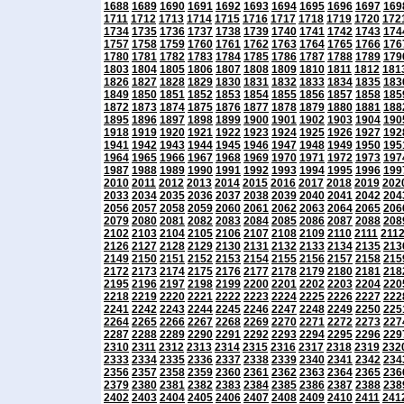
1688
1689
1690
1691
1692
1693
1694
1695
1696
1697
169
1711
1712
1713
1714
1715
1716
1717
1718
1719
1720
172
1734
1735
1736
1737
1738
1739
1740
1741
1742
1743
174
1757
1758
1759
1760
1761
1762
1763
1764
1765
1766
176
1780
1781
1782
1783
1784
1785
1786
1787
1788
1789
179
1803
1804
1805
1806
1807
1808
1809
1810
1811
1812
181
1826
1827
1828
1829
1830
1831
1832
1833
1834
1835
183
1849
1850
1851
1852
1853
1854
1855
1856
1857
1858
185
1872
1873
1874
1875
1876
1877
1878
1879
1880
1881
188
1895
1896
1897
1898
1899
1900
1901
1902
1903
1904
190
1918
1919
1920
1921
1922
1923
1924
1925
1926
1927
192
1941
1942
1943
1944
1945
1946
1947
1948
1949
1950
195
1964
1965
1966
1967
1968
1969
1970
1971
1972
1973
197
1987
1988
1989
1990
1991
1992
1993
1994
1995
1996
199
2010
2011
2012
2013
2014
2015
2016
2017
2018
2019
202
2033
2034
2035
2036
2037
2038
2039
2040
2041
2042
204
2056
2057
2058
2059
2060
2061
2062
2063
2064
2065
206
2079
2080
2081
2082
2083
2084
2085
2086
2087
2088
208
2102
2103
2104
2105
2106
2107
2108
2109
2110
2111
211
2126
2127
2128
2129
2130
2131
2132
2133
2134
2135
213
2149
2150
2151
2152
2153
2154
2155
2156
2157
2158
215
2172
2173
2174
2175
2176
2177
2178
2179
2180
2181
218
2195
2196
2197
2198
2199
2200
2201
2202
2203
2204
220
2218
2219
2220
2221
2222
2223
2224
2225
2226
2227
222
2241
2242
2243
2244
2245
2246
2247
2248
2249
2250
225
2264
2265
2266
2267
2268
2269
2270
2271
2272
2273
227
2287
2288
2289
2290
2291
2292
2293
2294
2295
2296
229
2310
2311
2312
2313
2314
2315
2316
2317
2318
2319
232
2333
2334
2335
2336
2337
2338
2339
2340
2341
2342
234
2356
2357
2358
2359
2360
2361
2362
2363
2364
2365
236
2379
2380
2381
2382
2383
2384
2385
2386
2387
2388
238
2402
2403
2404
2405
2406
2407
2408
2409
2410
2411
241