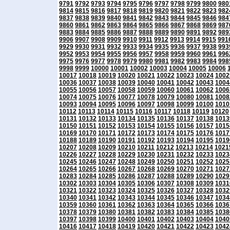
9791
9792
9793
9794
9795
9796
9797
9798
9799
9800
980
9814
9815
9816
9817
9818
9819
9820
9821
9822
9823
982
9837
9838
9839
9840
9841
9842
9843
9844
9845
9846
984
9860
9861
9862
9863
9864
9865
9866
9867
9868
9869
987
9883
9884
9885
9886
9887
9888
9889
9890
9891
9892
989
9906
9907
9908
9909
9910
9911
9912
9913
9914
9915
991
9929
9930
9931
9932
9933
9934
9935
9936
9937
9938
993
9952
9953
9954
9955
9956
9957
9958
9959
9960
9961
996
9975
9976
9977
9978
9979
9980
9981
9982
9983
9984
998
9998
9999
10000
10001
10002
10003
10004
10005
10006
10017
10018
10019
10020
10021
10022
10023
10024
1002
10036
10037
10038
10039
10040
10041
10042
10043
1004
10055
10056
10057
10058
10059
10060
10061
10062
1006
10074
10075
10076
10077
10078
10079
10080
10081
1008
10093
10094
10095
10096
10097
10098
10099
10100
1010
10112
10113
10114
10115
10116
10117
10118
10119
10120
10131
10132
10133
10134
10135
10136
10137
10138
1013
10150
10151
10152
10153
10154
10155
10156
10157
1015
10169
10170
10171
10172
10173
10174
10175
10176
1017
10188
10189
10190
10191
10192
10193
10194
10195
1019
10207
10208
10209
10210
10211
10212
10213
10214
1021
10226
10227
10228
10229
10230
10231
10232
10233
1023
10245
10246
10247
10248
10249
10250
10251
10252
1025
10264
10265
10266
10267
10268
10269
10270
10271
1027
10283
10284
10285
10286
10287
10288
10289
10290
1029
10302
10303
10304
10305
10306
10307
10308
10309
1031
10321
10322
10323
10324
10325
10326
10327
10328
1032
10340
10341
10342
10343
10344
10345
10346
10347
1034
10359
10360
10361
10362
10363
10364
10365
10366
1036
10378
10379
10380
10381
10382
10383
10384
10385
1038
10397
10398
10399
10400
10401
10402
10403
10404
1040
10416
10417
10418
10419
10420
10421
10422
10423
1042