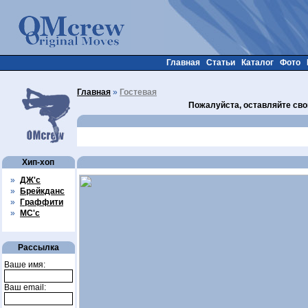
Главная
Статьи
Каталог
Фото
Главная
»
Гостевая
Пожалуйста, оставляйте сво
Хип-хоп
»
ДЖ'с
»
Брейкданс
»
Граффити
»
МС'с
Рассылка
Ваше имя:
Ваш email: