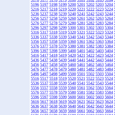
5196
5197
5198
5199
5200
5201
5202
5203
5204
5216
5217
5218
5219
5220
5221
5222
5223
5224
5236
5237
5238
5239
5240
5241
5242
5243
5244
5256
5257
5258
5259
5260
5261
5262
5263
5264
5276
5277
5278
5279
5280
5281
5282
5283
5284
5296
5297
5298
5299
5300
5301
5302
5303
5304
5316
5317
5318
5319
5320
5321
5322
5323
5324
5336
5337
5338
5339
5340
5341
5342
5343
5344
5356
5357
5358
5359
5360
5361
5362
5363
5364
5376
5377
5378
5379
5380
5381
5382
5383
5384
5396
5397
5398
5399
5400
5401
5402
5403
5404
5416
5417
5418
5419
5420
5421
5422
5423
5424
5436
5437
5438
5439
5440
5441
5442
5443
5444
5456
5457
5458
5459
5460
5461
5462
5463
5464
5476
5477
5478
5479
5480
5481
5482
5483
5484
5496
5497
5498
5499
5500
5501
5502
5503
5504
5516
5517
5518
5519
5520
5521
5522
5523
5524
5536
5537
5538
5539
5540
5541
5542
5543
5544
5556
5557
5558
5559
5560
5561
5562
5563
5564
5576
5577
5578
5579
5580
5581
5582
5583
5584
5596
5597
5598
5599
5600
5601
5602
5603
5604
5616
5617
5618
5619
5620
5621
5622
5623
5624
5636
5637
5638
5639
5640
5641
5642
5643
5644
5656
5657
5658
5659
5660
5661
5662
5663
5664