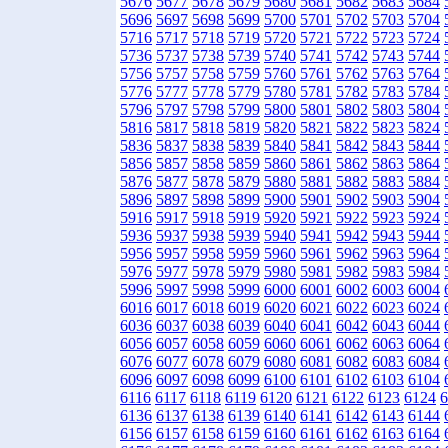
5676
5677
5678
5679
5680
5681
5682
5683
5684
5696
5697
5698
5699
5700
5701
5702
5703
5704
5716
5717
5718
5719
5720
5721
5722
5723
5724
5736
5737
5738
5739
5740
5741
5742
5743
5744
5756
5757
5758
5759
5760
5761
5762
5763
5764
5776
5777
5778
5779
5780
5781
5782
5783
5784
5796
5797
5798
5799
5800
5801
5802
5803
5804
5816
5817
5818
5819
5820
5821
5822
5823
5824
5836
5837
5838
5839
5840
5841
5842
5843
5844
5856
5857
5858
5859
5860
5861
5862
5863
5864
5876
5877
5878
5879
5880
5881
5882
5883
5884
5896
5897
5898
5899
5900
5901
5902
5903
5904
5916
5917
5918
5919
5920
5921
5922
5923
5924
5936
5937
5938
5939
5940
5941
5942
5943
5944
5956
5957
5958
5959
5960
5961
5962
5963
5964
5976
5977
5978
5979
5980
5981
5982
5983
5984
5996
5997
5998
5999
6000
6001
6002
6003
6004
6016
6017
6018
6019
6020
6021
6022
6023
6024
6036
6037
6038
6039
6040
6041
6042
6043
6044
6056
6057
6058
6059
6060
6061
6062
6063
6064
6076
6077
6078
6079
6080
6081
6082
6083
6084
6096
6097
6098
6099
6100
6101
6102
6103
6104
6116
6117
6118
6119
6120
6121
6122
6123
6124
6
6136
6137
6138
6139
6140
6141
6142
6143
6144
6156
6157
6158
6159
6160
6161
6162
6163
6164