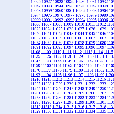
10926
10927
10928
10929
10930
10931
10932
10
10942
10943
10944
10945
10946
10947
10948
10
10958
10959
10960
10961
10962
10963
10964
10
10974
10975
10976
10977
10978
10979
10980
10
10990
10991
10992
10993
10994
10995
10996
10
11006
11007
11008
11009
11010
11011
11012
110
11023
11024
11025
11026
11027
11028
11029
110
11040
11041
11042
11043
11044
11045
11046
110
11057
11058
11059
11060
11061
11062
11063
110
11074
11075
11076
11077
11078
11079
11080
110
11091
11092
11093
11094
11095
11096
11097
110
11108
11109
11110
11111
11112
11113
11114
11115
11125
11126
11127
11128
11129
11130
11131
1113
11142
11143
11144
11145
11146
11147
11148
1114
11159
11160
11161
11162
11163
11164
11165
1116
11176
11177
11178
11179
11180
11181
11182
1118
11193
11194
11195
11196
11197
11198
11199
1120
11210
11211
11212
11213
11214
11215
11216
112
11227
11228
11229
11230
11231
11232
11233
112
11244
11245
11246
11247
11248
11249
11250
112
11261
11262
11263
11264
11265
11266
11267
112
11278
11279
11280
11281
11282
11283
11284
112
11295
11296
11297
11298
11299
11300
11301
113
11312
11313
11314
11315
11316
11317
11318
113
11329
11330
11331
11332
11333
11334
11335
113