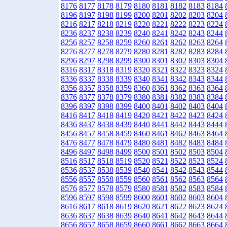
8176
8177
8178
8179
8180
8181
8182
8183
8184
8196
8197
8198
8199
8200
8201
8202
8203
8204
8216
8217
8218
8219
8220
8221
8222
8223
8224
8236
8237
8238
8239
8240
8241
8242
8243
8244
8256
8257
8258
8259
8260
8261
8262
8263
8264
8276
8277
8278
8279
8280
8281
8282
8283
8284
8296
8297
8298
8299
8300
8301
8302
8303
8304
8316
8317
8318
8319
8320
8321
8322
8323
8324
8336
8337
8338
8339
8340
8341
8342
8343
8344
8356
8357
8358
8359
8360
8361
8362
8363
8364
8376
8377
8378
8379
8380
8381
8382
8383
8384
8396
8397
8398
8399
8400
8401
8402
8403
8404
8416
8417
8418
8419
8420
8421
8422
8423
8424
8436
8437
8438
8439
8440
8441
8442
8443
8444
8456
8457
8458
8459
8460
8461
8462
8463
8464
8476
8477
8478
8479
8480
8481
8482
8483
8484
8496
8497
8498
8499
8500
8501
8502
8503
8504
8516
8517
8518
8519
8520
8521
8522
8523
8524
8536
8537
8538
8539
8540
8541
8542
8543
8544
8556
8557
8558
8559
8560
8561
8562
8563
8564
8576
8577
8578
8579
8580
8581
8582
8583
8584
8596
8597
8598
8599
8600
8601
8602
8603
8604
8616
8617
8618
8619
8620
8621
8622
8623
8624
8636
8637
8638
8639
8640
8641
8642
8643
8644
8656
8657
8658
8659
8660
8661
8662
8663
8664