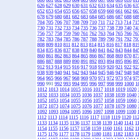
626
627
628
629
630
631
632
633
634
635
636
63
652
653
654
655
656
657
658
659
660
661
662
66
678
679
680
681
682
683
684
685
686
687
688
68
704
705
706
707
708
709
710
711
712
713
714
71
730
731
732
733
734
735
736
737
738
739
740
74
756
757
758
759
760
761
762
763
764
765
766
76
782
783
784
785
786
787
788
789
790
791
792
79
808
809
810
811
812
813
814
815
816
817
818
81
834
835
836
837
838
839
840
841
842
843
844
84
860
861
862
863
864
865
866
867
868
869
870
87
886
887
888
889
890
891
892
893
894
895
896
89
912
913
914
915
916
917
918
919
920
921
922
92
938
939
940
941
942
943
944
945
946
947
948
94
964
965
966
967
968
969
970
971
972
973
974
97
990
991
992
993
994
995
996
997
998
999
1000
1
1012
1013
1014
1015
1016
1017
1018
1019
1020
1032
1033
1034
1035
1036
1037
1038
1039
1040
1052
1053
1054
1055
1056
1057
1058
1059
1060
1072
1073
1074
1075
1076
1077
1078
1079
1080
1092
1093
1094
1095
1096
1097
1098
1099
1100
1112
1113
1114
1115
1116
1117
1118
1119
1120
11
1133
1134
1135
1136
1137
1138
1139
1140
1141
1
1154
1155
1156
1157
1158
1159
1160
1161
1162
1
1175
1176
1177
1178
1179
1180
1181
1182
1183
1