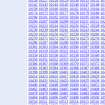
10126
10127
10128
10129
10130
10131
10132
10
10142
10143
10144
10145
10146
10147
10148
10
10158
10159
10160
10161
10162
10163
10164
10
10174
10175
10176
10177
10178
10179
10180
10
10190
10191
10192
10193
10194
10195
10196
10
10206
10207
10208
10209
10210
10211
10212
10
10222
10223
10224
10225
10226
10227
10228
10
10238
10239
10240
10241
10242
10243
10244
10
10254
10255
10256
10257
10258
10259
10260
10
10270
10271
10272
10273
10274
10275
10276
10
10286
10287
10288
10289
10290
10291
10292
10
10302
10303
10304
10305
10306
10307
10308
10
10318
10319
10320
10321
10322
10323
10324
10
10334
10335
10336
10337
10338
10339
10340
10
10350
10351
10352
10353
10354
10355
10356
10
10366
10367
10368
10369
10370
10371
10372
10
10382
10383
10384
10385
10386
10387
10388
10
10398
10399
10400
10401
10402
10403
10404
10
10414
10415
10416
10417
10418
10419
10420
10
10430
10431
10432
10433
10434
10435
10436
10
10446
10447
10448
10449
10450
10451
10452
10
10462
10463
10464
10465
10466
10467
10468
10
10478
10479
10480
10481
10482
10483
10484
10
10494
10495
10496
10497
10498
10499
10500
10
10510
10511
10512
10513
10514
10515
10516
10