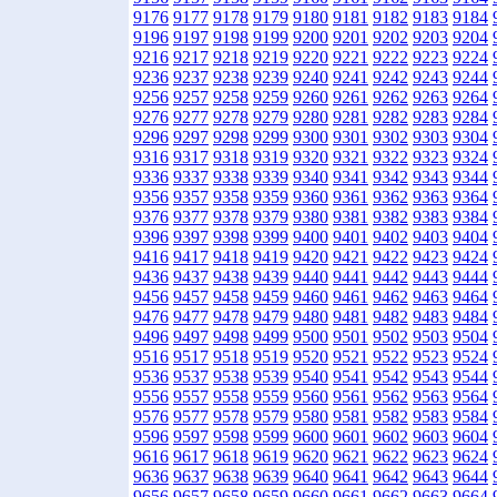
9176
9177
9178
9179
9180
9181
9182
9183
9184
9196
9197
9198
9199
9200
9201
9202
9203
9204
9216
9217
9218
9219
9220
9221
9222
9223
9224
9236
9237
9238
9239
9240
9241
9242
9243
9244
9256
9257
9258
9259
9260
9261
9262
9263
9264
9276
9277
9278
9279
9280
9281
9282
9283
9284
9296
9297
9298
9299
9300
9301
9302
9303
9304
9316
9317
9318
9319
9320
9321
9322
9323
9324
9336
9337
9338
9339
9340
9341
9342
9343
9344
9356
9357
9358
9359
9360
9361
9362
9363
9364
9376
9377
9378
9379
9380
9381
9382
9383
9384
9396
9397
9398
9399
9400
9401
9402
9403
9404
9416
9417
9418
9419
9420
9421
9422
9423
9424
9436
9437
9438
9439
9440
9441
9442
9443
9444
9456
9457
9458
9459
9460
9461
9462
9463
9464
9476
9477
9478
9479
9480
9481
9482
9483
9484
9496
9497
9498
9499
9500
9501
9502
9503
9504
9516
9517
9518
9519
9520
9521
9522
9523
9524
9536
9537
9538
9539
9540
9541
9542
9543
9544
9556
9557
9558
9559
9560
9561
9562
9563
9564
9576
9577
9578
9579
9580
9581
9582
9583
9584
9596
9597
9598
9599
9600
9601
9602
9603
9604
9616
9617
9618
9619
9620
9621
9622
9623
9624
9636
9637
9638
9639
9640
9641
9642
9643
9644
9656
9657
9658
9659
9660
9661
9662
9663
9664