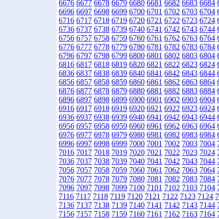
6676
6677
6678
6679
6680
6681
6682
6683
6684
6696
6697
6698
6699
6700
6701
6702
6703
6704
6716
6717
6718
6719
6720
6721
6722
6723
6724
6736
6737
6738
6739
6740
6741
6742
6743
6744
6756
6757
6758
6759
6760
6761
6762
6763
6764
6776
6777
6778
6779
6780
6781
6782
6783
6784
6796
6797
6798
6799
6800
6801
6802
6803
6804
6816
6817
6818
6819
6820
6821
6822
6823
6824
6836
6837
6838
6839
6840
6841
6842
6843
6844
6856
6857
6858
6859
6860
6861
6862
6863
6864
6876
6877
6878
6879
6880
6881
6882
6883
6884
6896
6897
6898
6899
6900
6901
6902
6903
6904
6916
6917
6918
6919
6920
6921
6922
6923
6924
6936
6937
6938
6939
6940
6941
6942
6943
6944
6956
6957
6958
6959
6960
6961
6962
6963
6964
6976
6977
6978
6979
6980
6981
6982
6983
6984
6996
6997
6998
6999
7000
7001
7002
7003
7004
7016
7017
7018
7019
7020
7021
7022
7023
7024
7036
7037
7038
7039
7040
7041
7042
7043
7044
7056
7057
7058
7059
7060
7061
7062
7063
7064
7076
7077
7078
7079
7080
7081
7082
7083
7084
7096
7097
7098
7099
7100
7101
7102
7103
7104
7116
7117
7118
7119
7120
7121
7122
7123
7124
7
7136
7137
7138
7139
7140
7141
7142
7143
7144
7156
7157
7158
7159
7160
7161
7162
7163
7164