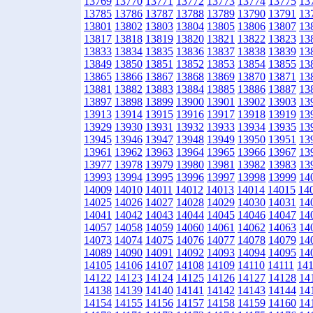
13769
13770
13771
13772
13773
13774
13775
13
13785
13786
13787
13788
13789
13790
13791
13
13801
13802
13803
13804
13805
13806
13807
13
13817
13818
13819
13820
13821
13822
13823
13
13833
13834
13835
13836
13837
13838
13839
13
13849
13850
13851
13852
13853
13854
13855
13
13865
13866
13867
13868
13869
13870
13871
13
13881
13882
13883
13884
13885
13886
13887
13
13897
13898
13899
13900
13901
13902
13903
13
13913
13914
13915
13916
13917
13918
13919
13
13929
13930
13931
13932
13933
13934
13935
13
13945
13946
13947
13948
13949
13950
13951
13
13961
13962
13963
13964
13965
13966
13967
13
13977
13978
13979
13980
13981
13982
13983
13
13993
13994
13995
13996
13997
13998
13999
14
14009
14010
14011
14012
14013
14014
14015
14
14025
14026
14027
14028
14029
14030
14031
14
14041
14042
14043
14044
14045
14046
14047
14
14057
14058
14059
14060
14061
14062
14063
14
14073
14074
14075
14076
14077
14078
14079
14
14089
14090
14091
14092
14093
14094
14095
14
14105
14106
14107
14108
14109
14110
14111
14
14122
14123
14124
14125
14126
14127
14128
14
14138
14139
14140
14141
14142
14143
14144
14
14154
14155
14156
14157
14158
14159
14160
14