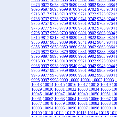
9676
9677
9678
9679
9680
9681
9682
9683
9684
9696
9697
9698
9699
9700
9701
9702
9703
9704
9716
9717
9718
9719
9720
9721
9722
9723
9724
9736
9737
9738
9739
9740
9741
9742
9743
9744
9756
9757
9758
9759
9760
9761
9762
9763
9764
9776
9777
9778
9779
9780
9781
9782
9783
9784
9796
9797
9798
9799
9800
9801
9802
9803
9804
9816
9817
9818
9819
9820
9821
9822
9823
9824
9836
9837
9838
9839
9840
9841
9842
9843
9844
9856
9857
9858
9859
9860
9861
9862
9863
9864
9876
9877
9878
9879
9880
9881
9882
9883
9884
9896
9897
9898
9899
9900
9901
9902
9903
9904
9916
9917
9918
9919
9920
9921
9922
9923
9924
9936
9937
9938
9939
9940
9941
9942
9943
9944
9956
9957
9958
9959
9960
9961
9962
9963
9964
9976
9977
9978
9979
9980
9981
9982
9983
9984
9996
9997
9998
9999
10000
10001
10002
10003
1
10013
10014
10015
10016
10017
10018
10019
10
10029
10030
10031
10032
10033
10034
10035
10
10045
10046
10047
10048
10049
10050
10051
10
10061
10062
10063
10064
10065
10066
10067
10
10077
10078
10079
10080
10081
10082
10083
10
10093
10094
10095
10096
10097
10098
10099
10
10109
10110
10111
10112
10113
10114
10115
101