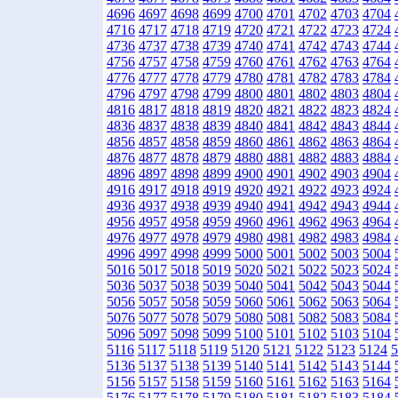
4696
4697
4698
4699
4700
4701
4702
4703
4704
4716
4717
4718
4719
4720
4721
4722
4723
4724
4736
4737
4738
4739
4740
4741
4742
4743
4744
4756
4757
4758
4759
4760
4761
4762
4763
4764
4776
4777
4778
4779
4780
4781
4782
4783
4784
4796
4797
4798
4799
4800
4801
4802
4803
4804
4816
4817
4818
4819
4820
4821
4822
4823
4824
4836
4837
4838
4839
4840
4841
4842
4843
4844
4856
4857
4858
4859
4860
4861
4862
4863
4864
4876
4877
4878
4879
4880
4881
4882
4883
4884
4896
4897
4898
4899
4900
4901
4902
4903
4904
4916
4917
4918
4919
4920
4921
4922
4923
4924
4936
4937
4938
4939
4940
4941
4942
4943
4944
4956
4957
4958
4959
4960
4961
4962
4963
4964
4976
4977
4978
4979
4980
4981
4982
4983
4984
4996
4997
4998
4999
5000
5001
5002
5003
5004
5016
5017
5018
5019
5020
5021
5022
5023
5024
5036
5037
5038
5039
5040
5041
5042
5043
5044
5056
5057
5058
5059
5060
5061
5062
5063
5064
5076
5077
5078
5079
5080
5081
5082
5083
5084
5096
5097
5098
5099
5100
5101
5102
5103
5104
5116
5117
5118
5119
5120
5121
5122
5123
5124
5
5136
5137
5138
5139
5140
5141
5142
5143
5144
5156
5157
5158
5159
5160
5161
5162
5163
5164
5176
5177
5178
5179
5180
5181
5182
5183
5184