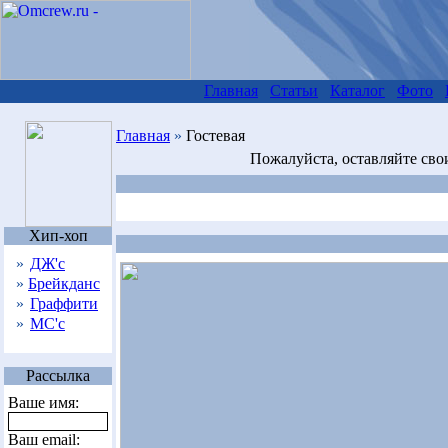
Главная
Статьи
Каталог
Фото
Главная
»
Гостевая
Пожалуйста, оставляйте сво
Хип-хоп
»
ДЖ'с
»
Брейкданс
»
Граффити
»
МС'с
Рассылка
Ваше имя:
Ваш email: