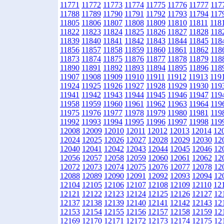
11771
11772
11773
11774
11775
11776
11777
117
11788
11789
11790
11791
11792
11793
11794
117
11805
11806
11807
11808
11809
11810
11811
118
11822
11823
11824
11825
11826
11827
11828
118
11839
11840
11841
11842
11843
11844
11845
118
11856
11857
11858
11859
11860
11861
11862
118
11873
11874
11875
11876
11877
11878
11879
118
11890
11891
11892
11893
11894
11895
11896
118
11907
11908
11909
11910
11911
11912
11913
119
11924
11925
11926
11927
11928
11929
11930
119
11941
11942
11943
11944
11945
11946
11947
119
11958
11959
11960
11961
11962
11963
11964
119
11975
11976
11977
11978
11979
11980
11981
119
11992
11993
11994
11995
11996
11997
11998
119
12008
12009
12010
12011
12012
12013
12014
12
12024
12025
12026
12027
12028
12029
12030
12
12040
12041
12042
12043
12044
12045
12046
12
12056
12057
12058
12059
12060
12061
12062
12
12072
12073
12074
12075
12076
12077
12078
12
12088
12089
12090
12091
12092
12093
12094
12
12104
12105
12106
12107
12108
12109
12110
12
12121
12122
12123
12124
12125
12126
12127
12
12137
12138
12139
12140
12141
12142
12143
12
12153
12154
12155
12156
12157
12158
12159
12
12169
12170
12171
12172
12173
12174
12175
12