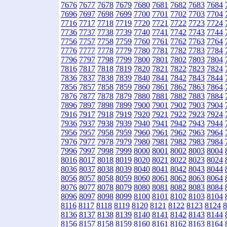
7676
7677
7678
7679
7680
7681
7682
7683
7684
7696
7697
7698
7699
7700
7701
7702
7703
7704
7716
7717
7718
7719
7720
7721
7722
7723
7724
7736
7737
7738
7739
7740
7741
7742
7743
7744
7756
7757
7758
7759
7760
7761
7762
7763
7764
7776
7777
7778
7779
7780
7781
7782
7783
7784
7796
7797
7798
7799
7800
7801
7802
7803
7804
7816
7817
7818
7819
7820
7821
7822
7823
7824
7836
7837
7838
7839
7840
7841
7842
7843
7844
7856
7857
7858
7859
7860
7861
7862
7863
7864
7876
7877
7878
7879
7880
7881
7882
7883
7884
7896
7897
7898
7899
7900
7901
7902
7903
7904
7916
7917
7918
7919
7920
7921
7922
7923
7924
7936
7937
7938
7939
7940
7941
7942
7943
7944
7956
7957
7958
7959
7960
7961
7962
7963
7964
7976
7977
7978
7979
7980
7981
7982
7983
7984
7996
7997
7998
7999
8000
8001
8002
8003
8004
8016
8017
8018
8019
8020
8021
8022
8023
8024
8036
8037
8038
8039
8040
8041
8042
8043
8044
8056
8057
8058
8059
8060
8061
8062
8063
8064
8076
8077
8078
8079
8080
8081
8082
8083
8084
8096
8097
8098
8099
8100
8101
8102
8103
8104
8116
8117
8118
8119
8120
8121
8122
8123
8124
8
8136
8137
8138
8139
8140
8141
8142
8143
8144
8156
8157
8158
8159
8160
8161
8162
8163
8164