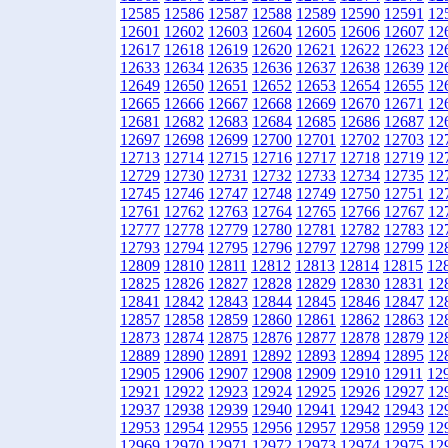
12585
12586
12587
12588
12589
12590
12591
12
12601
12602
12603
12604
12605
12606
12607
12
12617
12618
12619
12620
12621
12622
12623
12
12633
12634
12635
12636
12637
12638
12639
12
12649
12650
12651
12652
12653
12654
12655
12
12665
12666
12667
12668
12669
12670
12671
12
12681
12682
12683
12684
12685
12686
12687
12
12697
12698
12699
12700
12701
12702
12703
12
12713
12714
12715
12716
12717
12718
12719
12
12729
12730
12731
12732
12733
12734
12735
12
12745
12746
12747
12748
12749
12750
12751
12
12761
12762
12763
12764
12765
12766
12767
12
12777
12778
12779
12780
12781
12782
12783
12
12793
12794
12795
12796
12797
12798
12799
12
12809
12810
12811
12812
12813
12814
12815
12
12825
12826
12827
12828
12829
12830
12831
12
12841
12842
12843
12844
12845
12846
12847
12
12857
12858
12859
12860
12861
12862
12863
12
12873
12874
12875
12876
12877
12878
12879
12
12889
12890
12891
12892
12893
12894
12895
12
12905
12906
12907
12908
12909
12910
12911
12
12921
12922
12923
12924
12925
12926
12927
12
12937
12938
12939
12940
12941
12942
12943
12
12953
12954
12955
12956
12957
12958
12959
12
12969
12970
12971
12972
12973
12974
12975
12