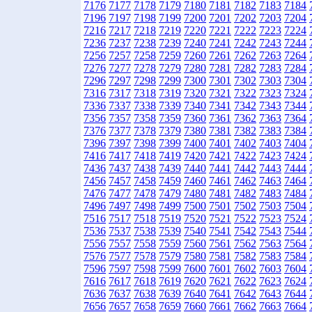
7176
7177
7178
7179
7180
7181
7182
7183
7184
7196
7197
7198
7199
7200
7201
7202
7203
7204
7216
7217
7218
7219
7220
7221
7222
7223
7224
7236
7237
7238
7239
7240
7241
7242
7243
7244
7256
7257
7258
7259
7260
7261
7262
7263
7264
7276
7277
7278
7279
7280
7281
7282
7283
7284
7296
7297
7298
7299
7300
7301
7302
7303
7304
7316
7317
7318
7319
7320
7321
7322
7323
7324
7336
7337
7338
7339
7340
7341
7342
7343
7344
7356
7357
7358
7359
7360
7361
7362
7363
7364
7376
7377
7378
7379
7380
7381
7382
7383
7384
7396
7397
7398
7399
7400
7401
7402
7403
7404
7416
7417
7418
7419
7420
7421
7422
7423
7424
7436
7437
7438
7439
7440
7441
7442
7443
7444
7456
7457
7458
7459
7460
7461
7462
7463
7464
7476
7477
7478
7479
7480
7481
7482
7483
7484
7496
7497
7498
7499
7500
7501
7502
7503
7504
7516
7517
7518
7519
7520
7521
7522
7523
7524
7536
7537
7538
7539
7540
7541
7542
7543
7544
7556
7557
7558
7559
7560
7561
7562
7563
7564
7576
7577
7578
7579
7580
7581
7582
7583
7584
7596
7597
7598
7599
7600
7601
7602
7603
7604
7616
7617
7618
7619
7620
7621
7622
7623
7624
7636
7637
7638
7639
7640
7641
7642
7643
7644
7656
7657
7658
7659
7660
7661
7662
7663
7664