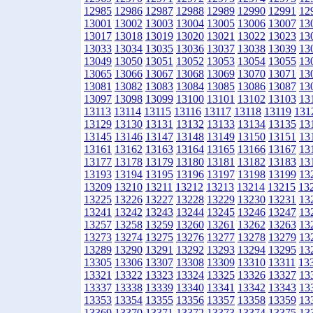
12985
12986
12987
12988
12989
12990
12991
12
13001
13002
13003
13004
13005
13006
13007
13
13017
13018
13019
13020
13021
13022
13023
13
13033
13034
13035
13036
13037
13038
13039
13
13049
13050
13051
13052
13053
13054
13055
13
13065
13066
13067
13068
13069
13070
13071
13
13081
13082
13083
13084
13085
13086
13087
13
13097
13098
13099
13100
13101
13102
13103
13
13113
13114
13115
13116
13117
13118
13119
131
13129
13130
13131
13132
13133
13134
13135
13
13145
13146
13147
13148
13149
13150
13151
13
13161
13162
13163
13164
13165
13166
13167
13
13177
13178
13179
13180
13181
13182
13183
13
13193
13194
13195
13196
13197
13198
13199
13
13209
13210
13211
13212
13213
13214
13215
13
13225
13226
13227
13228
13229
13230
13231
13
13241
13242
13243
13244
13245
13246
13247
13
13257
13258
13259
13260
13261
13262
13263
13
13273
13274
13275
13276
13277
13278
13279
13
13289
13290
13291
13292
13293
13294
13295
13
13305
13306
13307
13308
13309
13310
13311
13
13321
13322
13323
13324
13325
13326
13327
13
13337
13338
13339
13340
13341
13342
13343
13
13353
13354
13355
13356
13357
13358
13359
13
13369
13370
13371
13372
13373
13374
13375
13