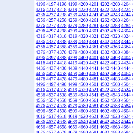
4196
4197
4198
4199
4200
4201
4202
4203
4204
4216
4217
4218
4219
4220
4221
4222
4223
4224
4236
4237
4238
4239
4240
4241
4242
4243
4244
4256
4257
4258
4259
4260
4261
4262
4263
4264
4276
4277
4278
4279
4280
4281
4282
4283
4284
4296
4297
4298
4299
4300
4301
4302
4303
4304
4316
4317
4318
4319
4320
4321
4322
4323
4324
4336
4337
4338
4339
4340
4341
4342
4343
4344
4356
4357
4358
4359
4360
4361
4362
4363
4364
4376
4377
4378
4379
4380
4381
4382
4383
4384
4396
4397
4398
4399
4400
4401
4402
4403
4404
4416
4417
4418
4419
4420
4421
4422
4423
4424
4436
4437
4438
4439
4440
4441
4442
4443
4444
4456
4457
4458
4459
4460
4461
4462
4463
4464
4476
4477
4478
4479
4480
4481
4482
4483
4484
4496
4497
4498
4499
4500
4501
4502
4503
4504
4516
4517
4518
4519
4520
4521
4522
4523
4524
4536
4537
4538
4539
4540
4541
4542
4543
4544
4556
4557
4558
4559
4560
4561
4562
4563
4564
4576
4577
4578
4579
4580
4581
4582
4583
4584
4596
4597
4598
4599
4600
4601
4602
4603
4604
4616
4617
4618
4619
4620
4621
4622
4623
4624
4636
4637
4638
4639
4640
4641
4642
4643
4644
4656
4657
4658
4659
4660
4661
4662
4663
4664
4676
4677
4678
4679
4680
4681
4682
4683
4684