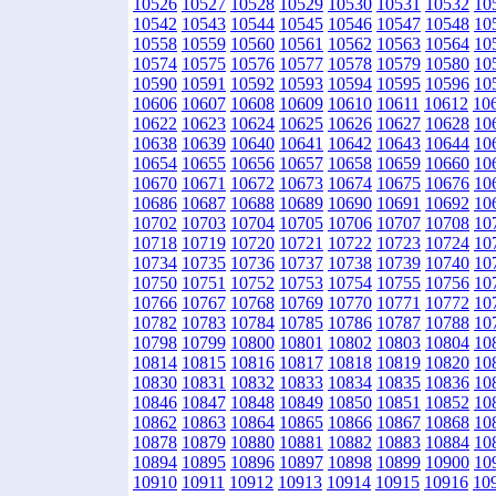
10526
10527
10528
10529
10530
10531
10532
10
10542
10543
10544
10545
10546
10547
10548
10
10558
10559
10560
10561
10562
10563
10564
10
10574
10575
10576
10577
10578
10579
10580
10
10590
10591
10592
10593
10594
10595
10596
10
10606
10607
10608
10609
10610
10611
10612
10
10622
10623
10624
10625
10626
10627
10628
10
10638
10639
10640
10641
10642
10643
10644
10
10654
10655
10656
10657
10658
10659
10660
10
10670
10671
10672
10673
10674
10675
10676
10
10686
10687
10688
10689
10690
10691
10692
10
10702
10703
10704
10705
10706
10707
10708
10
10718
10719
10720
10721
10722
10723
10724
10
10734
10735
10736
10737
10738
10739
10740
10
10750
10751
10752
10753
10754
10755
10756
10
10766
10767
10768
10769
10770
10771
10772
10
10782
10783
10784
10785
10786
10787
10788
10
10798
10799
10800
10801
10802
10803
10804
10
10814
10815
10816
10817
10818
10819
10820
10
10830
10831
10832
10833
10834
10835
10836
10
10846
10847
10848
10849
10850
10851
10852
10
10862
10863
10864
10865
10866
10867
10868
10
10878
10879
10880
10881
10882
10883
10884
10
10894
10895
10896
10897
10898
10899
10900
10
10910
10911
10912
10913
10914
10915
10916
10