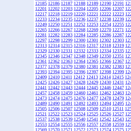
12185
12186
12187
12188
12189
12190
12191
12
12201
12202
12203
12204
12205
12206
12207
12
12217
12218
12219
12220
12221
12222
12223
12
12233
12234
12235
12236
12237
12238
12239
12
12249
12250
12251
12252
12253
12254
12255
12
12265
12266
12267
12268
12269
12270
12271
12
12281
12282
12283
12284
12285
12286
12287
12
12297
12298
12299
12300
12301
12302
12303
12
12313
12314
12315
12316
12317
12318
12319
12
12329
12330
12331
12332
12333
12334
12335
12
12345
12346
12347
12348
12349
12350
12351
12
12361
12362
12363
12364
12365
12366
12367
12
12377
12378
12379
12380
12381
12382
12383
12
12393
12394
12395
12396
12397
12398
12399
12
12409
12410
12411
12412
12413
12414
12415
12
12425
12426
12427
12428
12429
12430
12431
12
12441
12442
12443
12444
12445
12446
12447
12
12457
12458
12459
12460
12461
12462
12463
12
12473
12474
12475
12476
12477
12478
12479
12
12489
12490
12491
12492
12493
12494
12495
12
12505
12506
12507
12508
12509
12510
12511
12
12521
12522
12523
12524
12525
12526
12527
12
12537
12538
12539
12540
12541
12542
12543
12
12553
12554
12555
12556
12557
12558
12559
12
12569
12570
12571
12572
12573
12574
12575
12