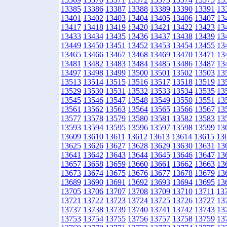
13385
13386
13387
13388
13389
13390
13391
13
13401
13402
13403
13404
13405
13406
13407
13
13417
13418
13419
13420
13421
13422
13423
13
13433
13434
13435
13436
13437
13438
13439
13
13449
13450
13451
13452
13453
13454
13455
13
13465
13466
13467
13468
13469
13470
13471
13
13481
13482
13483
13484
13485
13486
13487
13
13497
13498
13499
13500
13501
13502
13503
13
13513
13514
13515
13516
13517
13518
13519
13
13529
13530
13531
13532
13533
13534
13535
13
13545
13546
13547
13548
13549
13550
13551
13
13561
13562
13563
13564
13565
13566
13567
13
13577
13578
13579
13580
13581
13582
13583
13
13593
13594
13595
13596
13597
13598
13599
13
13609
13610
13611
13612
13613
13614
13615
13
13625
13626
13627
13628
13629
13630
13631
13
13641
13642
13643
13644
13645
13646
13647
13
13657
13658
13659
13660
13661
13662
13663
13
13673
13674
13675
13676
13677
13678
13679
13
13689
13690
13691
13692
13693
13694
13695
13
13705
13706
13707
13708
13709
13710
13711
13
13721
13722
13723
13724
13725
13726
13727
13
13737
13738
13739
13740
13741
13742
13743
13
13753
13754
13755
13756
13757
13758
13759
13