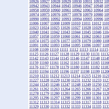
10926
10927
10928
10929
10930
10931
10932
10
10942
10943
10944
10945
10946
10947
10948
10
10958
10959
10960
10961
10962
10963
10964
10
10974
10975
10976
10977
10978
10979
10980
10
10990
10991
10992
10993
10994
10995
10996
10
11006
11007
11008
11009
11010
11011
11012
110
11023
11024
11025
11026
11027
11028
11029
110
11040
11041
11042
11043
11044
11045
11046
110
11057
11058
11059
11060
11061
11062
11063
110
11074
11075
11076
11077
11078
11079
11080
110
11091
11092
11093
11094
11095
11096
11097
110
11108
11109
11110
11111
11112
11113
11114
11115
11125
11126
11127
11128
11129
11130
11131
1113
11142
11143
11144
11145
11146
11147
11148
1114
11159
11160
11161
11162
11163
11164
11165
1116
11176
11177
11178
11179
11180
11181
11182
1118
11193
11194
11195
11196
11197
11198
11199
1120
11210
11211
11212
11213
11214
11215
11216
112
11227
11228
11229
11230
11231
11232
11233
112
11244
11245
11246
11247
11248
11249
11250
112
11261
11262
11263
11264
11265
11266
11267
112
11278
11279
11280
11281
11282
11283
11284
112
11295
11296
11297
11298
11299
11300
11301
113
11312
11313
11314
11315
11316
11317
11318
113
11329
11330
11331
11332
11333
11334
11335
113