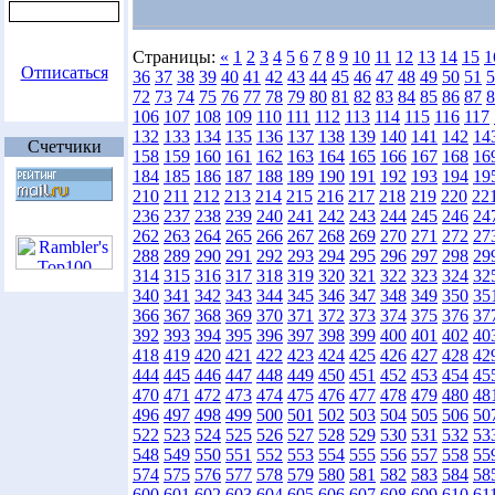
Страницы:
«
1
2
3
4
5
6
7
8
9
10
11
12
13
14
15
1
Отписаться
36
37
38
39
40
41
42
43
44
45
46
47
48
49
50
51
5
72
73
74
75
76
77
78
79
80
81
82
83
84
85
86
87
8
106
107
108
109
110
111
112
113
114
115
116
117
132
133
134
135
136
137
138
139
140
141
142
14
Счетчики
158
159
160
161
162
163
164
165
166
167
168
16
184
185
186
187
188
189
190
191
192
193
194
19
210
211
212
213
214
215
216
217
218
219
220
22
236
237
238
239
240
241
242
243
244
245
246
24
262
263
264
265
266
267
268
269
270
271
272
27
288
289
290
291
292
293
294
295
296
297
298
29
314
315
316
317
318
319
320
321
322
323
324
32
340
341
342
343
344
345
346
347
348
349
350
35
366
367
368
369
370
371
372
373
374
375
376
37
392
393
394
395
396
397
398
399
400
401
402
40
418
419
420
421
422
423
424
425
426
427
428
42
444
445
446
447
448
449
450
451
452
453
454
45
470
471
472
473
474
475
476
477
478
479
480
48
496
497
498
499
500
501
502
503
504
505
506
50
522
523
524
525
526
527
528
529
530
531
532
53
548
549
550
551
552
553
554
555
556
557
558
55
574
575
576
577
578
579
580
581
582
583
584
58
600
601
602
603
604
605
606
607
608
609
610
61