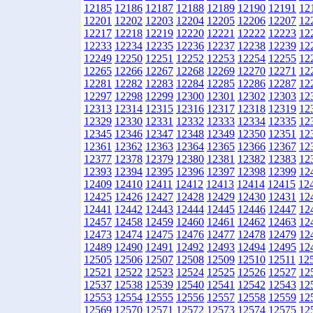
12185
12186
12187
12188
12189
12190
12191
12
12201
12202
12203
12204
12205
12206
12207
12
12217
12218
12219
12220
12221
12222
12223
12
12233
12234
12235
12236
12237
12238
12239
12
12249
12250
12251
12252
12253
12254
12255
12
12265
12266
12267
12268
12269
12270
12271
12
12281
12282
12283
12284
12285
12286
12287
12
12297
12298
12299
12300
12301
12302
12303
12
12313
12314
12315
12316
12317
12318
12319
12
12329
12330
12331
12332
12333
12334
12335
12
12345
12346
12347
12348
12349
12350
12351
12
12361
12362
12363
12364
12365
12366
12367
12
12377
12378
12379
12380
12381
12382
12383
12
12393
12394
12395
12396
12397
12398
12399
12
12409
12410
12411
12412
12413
12414
12415
12
12425
12426
12427
12428
12429
12430
12431
12
12441
12442
12443
12444
12445
12446
12447
12
12457
12458
12459
12460
12461
12462
12463
12
12473
12474
12475
12476
12477
12478
12479
12
12489
12490
12491
12492
12493
12494
12495
12
12505
12506
12507
12508
12509
12510
12511
12
12521
12522
12523
12524
12525
12526
12527
12
12537
12538
12539
12540
12541
12542
12543
12
12553
12554
12555
12556
12557
12558
12559
12
12569
12570
12571
12572
12573
12574
12575
12