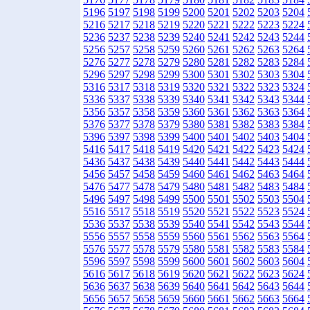
5196
5197
5198
5199
5200
5201
5202
5203
5204
5216
5217
5218
5219
5220
5221
5222
5223
5224
5236
5237
5238
5239
5240
5241
5242
5243
5244
5256
5257
5258
5259
5260
5261
5262
5263
5264
5276
5277
5278
5279
5280
5281
5282
5283
5284
5296
5297
5298
5299
5300
5301
5302
5303
5304
5316
5317
5318
5319
5320
5321
5322
5323
5324
5336
5337
5338
5339
5340
5341
5342
5343
5344
5356
5357
5358
5359
5360
5361
5362
5363
5364
5376
5377
5378
5379
5380
5381
5382
5383
5384
5396
5397
5398
5399
5400
5401
5402
5403
5404
5416
5417
5418
5419
5420
5421
5422
5423
5424
5436
5437
5438
5439
5440
5441
5442
5443
5444
5456
5457
5458
5459
5460
5461
5462
5463
5464
5476
5477
5478
5479
5480
5481
5482
5483
5484
5496
5497
5498
5499
5500
5501
5502
5503
5504
5516
5517
5518
5519
5520
5521
5522
5523
5524
5536
5537
5538
5539
5540
5541
5542
5543
5544
5556
5557
5558
5559
5560
5561
5562
5563
5564
5576
5577
5578
5579
5580
5581
5582
5583
5584
5596
5597
5598
5599
5600
5601
5602
5603
5604
5616
5617
5618
5619
5620
5621
5622
5623
5624
5636
5637
5638
5639
5640
5641
5642
5643
5644
5656
5657
5658
5659
5660
5661
5662
5663
5664