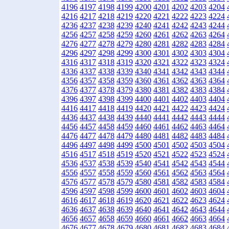
4196
4197
4198
4199
4200
4201
4202
4203
4204
4216
4217
4218
4219
4220
4221
4222
4223
4224
4236
4237
4238
4239
4240
4241
4242
4243
4244
4256
4257
4258
4259
4260
4261
4262
4263
4264
4276
4277
4278
4279
4280
4281
4282
4283
4284
4296
4297
4298
4299
4300
4301
4302
4303
4304
4316
4317
4318
4319
4320
4321
4322
4323
4324
4336
4337
4338
4339
4340
4341
4342
4343
4344
4356
4357
4358
4359
4360
4361
4362
4363
4364
4376
4377
4378
4379
4380
4381
4382
4383
4384
4396
4397
4398
4399
4400
4401
4402
4403
4404
4416
4417
4418
4419
4420
4421
4422
4423
4424
4436
4437
4438
4439
4440
4441
4442
4443
4444
4456
4457
4458
4459
4460
4461
4462
4463
4464
4476
4477
4478
4479
4480
4481
4482
4483
4484
4496
4497
4498
4499
4500
4501
4502
4503
4504
4516
4517
4518
4519
4520
4521
4522
4523
4524
4536
4537
4538
4539
4540
4541
4542
4543
4544
4556
4557
4558
4559
4560
4561
4562
4563
4564
4576
4577
4578
4579
4580
4581
4582
4583
4584
4596
4597
4598
4599
4600
4601
4602
4603
4604
4616
4617
4618
4619
4620
4621
4622
4623
4624
4636
4637
4638
4639
4640
4641
4642
4643
4644
4656
4657
4658
4659
4660
4661
4662
4663
4664
4676
4677
4678
4679
4680
4681
4682
4683
4684