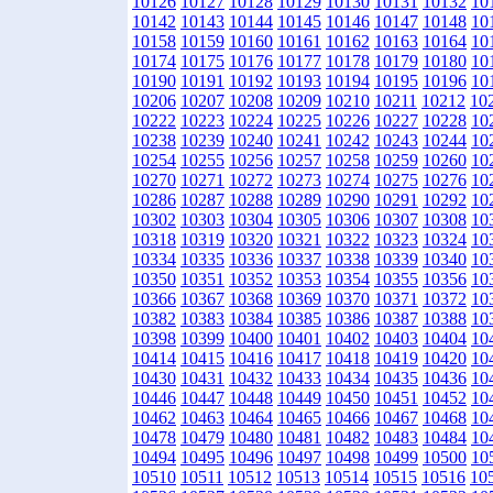
10126
10127
10128
10129
10130
10131
10132
10
10142
10143
10144
10145
10146
10147
10148
10
10158
10159
10160
10161
10162
10163
10164
10
10174
10175
10176
10177
10178
10179
10180
10
10190
10191
10192
10193
10194
10195
10196
10
10206
10207
10208
10209
10210
10211
10212
10
10222
10223
10224
10225
10226
10227
10228
10
10238
10239
10240
10241
10242
10243
10244
10
10254
10255
10256
10257
10258
10259
10260
10
10270
10271
10272
10273
10274
10275
10276
10
10286
10287
10288
10289
10290
10291
10292
10
10302
10303
10304
10305
10306
10307
10308
10
10318
10319
10320
10321
10322
10323
10324
10
10334
10335
10336
10337
10338
10339
10340
10
10350
10351
10352
10353
10354
10355
10356
10
10366
10367
10368
10369
10370
10371
10372
10
10382
10383
10384
10385
10386
10387
10388
10
10398
10399
10400
10401
10402
10403
10404
10
10414
10415
10416
10417
10418
10419
10420
10
10430
10431
10432
10433
10434
10435
10436
10
10446
10447
10448
10449
10450
10451
10452
10
10462
10463
10464
10465
10466
10467
10468
10
10478
10479
10480
10481
10482
10483
10484
10
10494
10495
10496
10497
10498
10499
10500
10
10510
10511
10512
10513
10514
10515
10516
10