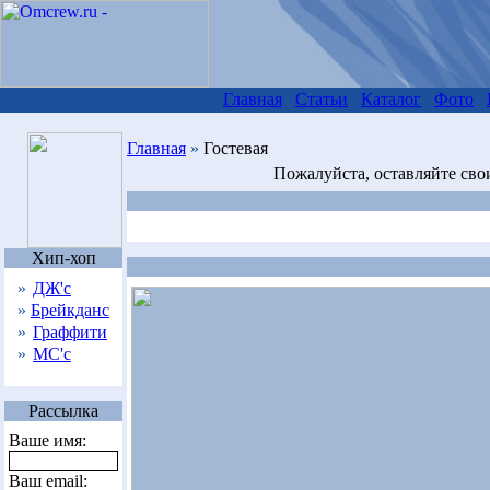
Главная
Статьи
Каталог
Фото
Главная
»
Гостевая
Пожалуйста, оставляйте сво
Хип-хоп
»
ДЖ'с
»
Брейкданс
»
Граффити
»
МС'с
Рассылка
Ваше имя:
Ваш email: