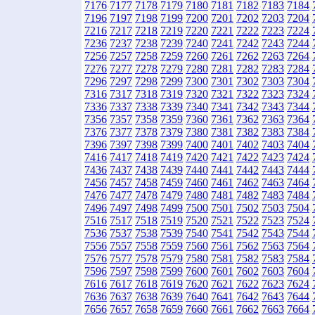
7176
7177
7178
7179
7180
7181
7182
7183
7184
7196
7197
7198
7199
7200
7201
7202
7203
7204
7216
7217
7218
7219
7220
7221
7222
7223
7224
7236
7237
7238
7239
7240
7241
7242
7243
7244
7256
7257
7258
7259
7260
7261
7262
7263
7264
7276
7277
7278
7279
7280
7281
7282
7283
7284
7296
7297
7298
7299
7300
7301
7302
7303
7304
7316
7317
7318
7319
7320
7321
7322
7323
7324
7336
7337
7338
7339
7340
7341
7342
7343
7344
7356
7357
7358
7359
7360
7361
7362
7363
7364
7376
7377
7378
7379
7380
7381
7382
7383
7384
7396
7397
7398
7399
7400
7401
7402
7403
7404
7416
7417
7418
7419
7420
7421
7422
7423
7424
7436
7437
7438
7439
7440
7441
7442
7443
7444
7456
7457
7458
7459
7460
7461
7462
7463
7464
7476
7477
7478
7479
7480
7481
7482
7483
7484
7496
7497
7498
7499
7500
7501
7502
7503
7504
7516
7517
7518
7519
7520
7521
7522
7523
7524
7536
7537
7538
7539
7540
7541
7542
7543
7544
7556
7557
7558
7559
7560
7561
7562
7563
7564
7576
7577
7578
7579
7580
7581
7582
7583
7584
7596
7597
7598
7599
7600
7601
7602
7603
7604
7616
7617
7618
7619
7620
7621
7622
7623
7624
7636
7637
7638
7639
7640
7641
7642
7643
7644
7656
7657
7658
7659
7660
7661
7662
7663
7664