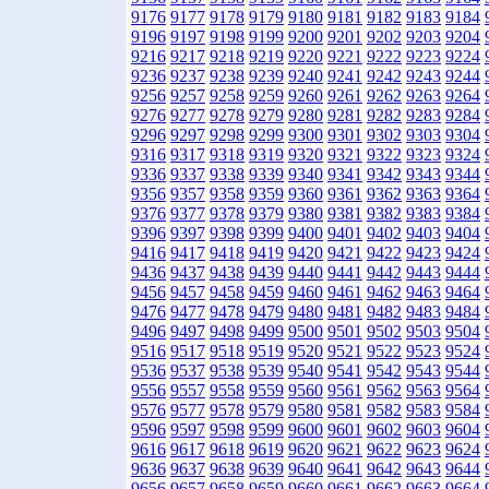
9176
9177
9178
9179
9180
9181
9182
9183
9184
9196
9197
9198
9199
9200
9201
9202
9203
9204
9216
9217
9218
9219
9220
9221
9222
9223
9224
9236
9237
9238
9239
9240
9241
9242
9243
9244
9256
9257
9258
9259
9260
9261
9262
9263
9264
9276
9277
9278
9279
9280
9281
9282
9283
9284
9296
9297
9298
9299
9300
9301
9302
9303
9304
9316
9317
9318
9319
9320
9321
9322
9323
9324
9336
9337
9338
9339
9340
9341
9342
9343
9344
9356
9357
9358
9359
9360
9361
9362
9363
9364
9376
9377
9378
9379
9380
9381
9382
9383
9384
9396
9397
9398
9399
9400
9401
9402
9403
9404
9416
9417
9418
9419
9420
9421
9422
9423
9424
9436
9437
9438
9439
9440
9441
9442
9443
9444
9456
9457
9458
9459
9460
9461
9462
9463
9464
9476
9477
9478
9479
9480
9481
9482
9483
9484
9496
9497
9498
9499
9500
9501
9502
9503
9504
9516
9517
9518
9519
9520
9521
9522
9523
9524
9536
9537
9538
9539
9540
9541
9542
9543
9544
9556
9557
9558
9559
9560
9561
9562
9563
9564
9576
9577
9578
9579
9580
9581
9582
9583
9584
9596
9597
9598
9599
9600
9601
9602
9603
9604
9616
9617
9618
9619
9620
9621
9622
9623
9624
9636
9637
9638
9639
9640
9641
9642
9643
9644
9656
9657
9658
9659
9660
9661
9662
9663
9664