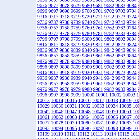
9676
9677
9678
9679
9680
9681
9682
9683
9684
9696
9697
9698
9699
9700
9701
9702
9703
9704
9716
9717
9718
9719
9720
9721
9722
9723
9724
9736
9737
9738
9739
9740
9741
9742
9743
9744
9756
9757
9758
9759
9760
9761
9762
9763
9764
9776
9777
9778
9779
9780
9781
9782
9783
9784
9796
9797
9798
9799
9800
9801
9802
9803
9804
9816
9817
9818
9819
9820
9821
9822
9823
9824
9836
9837
9838
9839
9840
9841
9842
9843
9844
9856
9857
9858
9859
9860
9861
9862
9863
9864
9876
9877
9878
9879
9880
9881
9882
9883
9884
9896
9897
9898
9899
9900
9901
9902
9903
9904
9916
9917
9918
9919
9920
9921
9922
9923
9924
9936
9937
9938
9939
9940
9941
9942
9943
9944
9956
9957
9958
9959
9960
9961
9962
9963
9964
9976
9977
9978
9979
9980
9981
9982
9983
9984
9996
9997
9998
9999
10000
10001
10002
10003
1
10013
10014
10015
10016
10017
10018
10019
10
10029
10030
10031
10032
10033
10034
10035
10
10045
10046
10047
10048
10049
10050
10051
10
10061
10062
10063
10064
10065
10066
10067
10
10077
10078
10079
10080
10081
10082
10083
10
10093
10094
10095
10096
10097
10098
10099
10
10109
10110
10111
10112
10113
10114
10115
101