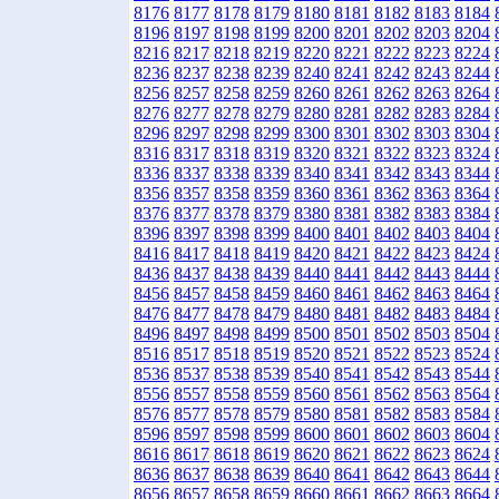
8176
8177
8178
8179
8180
8181
8182
8183
8184
8196
8197
8198
8199
8200
8201
8202
8203
8204
8216
8217
8218
8219
8220
8221
8222
8223
8224
8236
8237
8238
8239
8240
8241
8242
8243
8244
8256
8257
8258
8259
8260
8261
8262
8263
8264
8276
8277
8278
8279
8280
8281
8282
8283
8284
8296
8297
8298
8299
8300
8301
8302
8303
8304
8316
8317
8318
8319
8320
8321
8322
8323
8324
8336
8337
8338
8339
8340
8341
8342
8343
8344
8356
8357
8358
8359
8360
8361
8362
8363
8364
8376
8377
8378
8379
8380
8381
8382
8383
8384
8396
8397
8398
8399
8400
8401
8402
8403
8404
8416
8417
8418
8419
8420
8421
8422
8423
8424
8436
8437
8438
8439
8440
8441
8442
8443
8444
8456
8457
8458
8459
8460
8461
8462
8463
8464
8476
8477
8478
8479
8480
8481
8482
8483
8484
8496
8497
8498
8499
8500
8501
8502
8503
8504
8516
8517
8518
8519
8520
8521
8522
8523
8524
8536
8537
8538
8539
8540
8541
8542
8543
8544
8556
8557
8558
8559
8560
8561
8562
8563
8564
8576
8577
8578
8579
8580
8581
8582
8583
8584
8596
8597
8598
8599
8600
8601
8602
8603
8604
8616
8617
8618
8619
8620
8621
8622
8623
8624
8636
8637
8638
8639
8640
8641
8642
8643
8644
8656
8657
8658
8659
8660
8661
8662
8663
8664