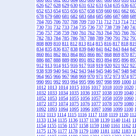
626
627
628
629
630
631
632
633
634
635
636
63
652
653
654
655
656
657
658
659
660
661
662
66
678
679
680
681
682
683
684
685
686
687
688
68
704
705
706
707
708
709
710
711
712
713
714
71
730
731
732
733
734
735
736
737
738
739
740
74
756
757
758
759
760
761
762
763
764
765
766
76
782
783
784
785
786
787
788
789
790
791
792
79
808
809
810
811
812
813
814
815
816
817
818
81
834
835
836
837
838
839
840
841
842
843
844
84
860
861
862
863
864
865
866
867
868
869
870
87
886
887
888
889
890
891
892
893
894
895
896
89
912
913
914
915
916
917
918
919
920
921
922
92
938
939
940
941
942
943
944
945
946
947
948
94
964
965
966
967
968
969
970
971
972
973
974
97
990
991
992
993
994
995
996
997
998
999
1000
1
1012
1013
1014
1015
1016
1017
1018
1019
1020
1032
1033
1034
1035
1036
1037
1038
1039
1040
1052
1053
1054
1055
1056
1057
1058
1059
1060
1072
1073
1074
1075
1076
1077
1078
1079
1080
1092
1093
1094
1095
1096
1097
1098
1099
1100
1112
1113
1114
1115
1116
1117
1118
1119
1120
11
1133
1134
1135
1136
1137
1138
1139
1140
1141
1
1154
1155
1156
1157
1158
1159
1160
1161
1162
1
1175
1176
1177
1178
1179
1180
1181
1182
1183
1