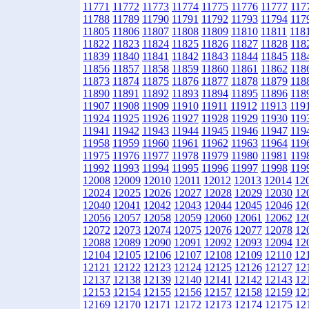
11771
11772
11773
11774
11775
11776
11777
117
11788
11789
11790
11791
11792
11793
11794
117
11805
11806
11807
11808
11809
11810
11811
118
11822
11823
11824
11825
11826
11827
11828
118
11839
11840
11841
11842
11843
11844
11845
118
11856
11857
11858
11859
11860
11861
11862
118
11873
11874
11875
11876
11877
11878
11879
118
11890
11891
11892
11893
11894
11895
11896
118
11907
11908
11909
11910
11911
11912
11913
119
11924
11925
11926
11927
11928
11929
11930
119
11941
11942
11943
11944
11945
11946
11947
119
11958
11959
11960
11961
11962
11963
11964
119
11975
11976
11977
11978
11979
11980
11981
119
11992
11993
11994
11995
11996
11997
11998
119
12008
12009
12010
12011
12012
12013
12014
12
12024
12025
12026
12027
12028
12029
12030
12
12040
12041
12042
12043
12044
12045
12046
12
12056
12057
12058
12059
12060
12061
12062
12
12072
12073
12074
12075
12076
12077
12078
12
12088
12089
12090
12091
12092
12093
12094
12
12104
12105
12106
12107
12108
12109
12110
12
12121
12122
12123
12124
12125
12126
12127
12
12137
12138
12139
12140
12141
12142
12143
12
12153
12154
12155
12156
12157
12158
12159
12
12169
12170
12171
12172
12173
12174
12175
12