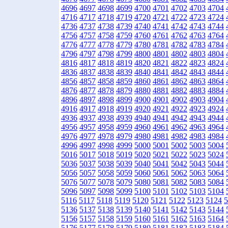
4696
4697
4698
4699
4700
4701
4702
4703
4704
4716
4717
4718
4719
4720
4721
4722
4723
4724
4736
4737
4738
4739
4740
4741
4742
4743
4744
4756
4757
4758
4759
4760
4761
4762
4763
4764
4776
4777
4778
4779
4780
4781
4782
4783
4784
4796
4797
4798
4799
4800
4801
4802
4803
4804
4816
4817
4818
4819
4820
4821
4822
4823
4824
4836
4837
4838
4839
4840
4841
4842
4843
4844
4856
4857
4858
4859
4860
4861
4862
4863
4864
4876
4877
4878
4879
4880
4881
4882
4883
4884
4896
4897
4898
4899
4900
4901
4902
4903
4904
4916
4917
4918
4919
4920
4921
4922
4923
4924
4936
4937
4938
4939
4940
4941
4942
4943
4944
4956
4957
4958
4959
4960
4961
4962
4963
4964
4976
4977
4978
4979
4980
4981
4982
4983
4984
4996
4997
4998
4999
5000
5001
5002
5003
5004
5016
5017
5018
5019
5020
5021
5022
5023
5024
5036
5037
5038
5039
5040
5041
5042
5043
5044
5056
5057
5058
5059
5060
5061
5062
5063
5064
5076
5077
5078
5079
5080
5081
5082
5083
5084
5096
5097
5098
5099
5100
5101
5102
5103
5104
5116
5117
5118
5119
5120
5121
5122
5123
5124
5
5136
5137
5138
5139
5140
5141
5142
5143
5144
5156
5157
5158
5159
5160
5161
5162
5163
5164
5176
5177
5178
5179
5180
5181
5182
5183
5184