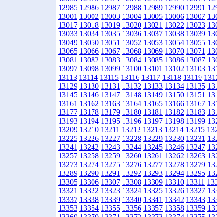
12985
12986
12987
12988
12989
12990
12991
12
13001
13002
13003
13004
13005
13006
13007
13
13017
13018
13019
13020
13021
13022
13023
13
13033
13034
13035
13036
13037
13038
13039
13
13049
13050
13051
13052
13053
13054
13055
13
13065
13066
13067
13068
13069
13070
13071
13
13081
13082
13083
13084
13085
13086
13087
13
13097
13098
13099
13100
13101
13102
13103
13
13113
13114
13115
13116
13117
13118
13119
131
13129
13130
13131
13132
13133
13134
13135
13
13145
13146
13147
13148
13149
13150
13151
13
13161
13162
13163
13164
13165
13166
13167
13
13177
13178
13179
13180
13181
13182
13183
13
13193
13194
13195
13196
13197
13198
13199
13
13209
13210
13211
13212
13213
13214
13215
13
13225
13226
13227
13228
13229
13230
13231
13
13241
13242
13243
13244
13245
13246
13247
13
13257
13258
13259
13260
13261
13262
13263
13
13273
13274
13275
13276
13277
13278
13279
13
13289
13290
13291
13292
13293
13294
13295
13
13305
13306
13307
13308
13309
13310
13311
13
13321
13322
13323
13324
13325
13326
13327
13
13337
13338
13339
13340
13341
13342
13343
13
13353
13354
13355
13356
13357
13358
13359
13
13369
13370
13371
13372
13373
13374
13375
13