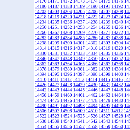
14170
14171
14172
14173
14174
14175
14176
14
14186
14187
14188
14189
14190
14191
14192
14
14202
14203
14204
14205
14206
14207
14208
14
14218
14219
14220
14221
14222
14223
14224
14
14234
14235
14236
14237
14238
14239
14240
14
14250
14251
14252
14253
14254
14255
14256
14
14266
14267
14268
14269
14270
14271
14272
14
14282
14283
14284
14285
14286
14287
14288
14
14298
14299
14300
14301
14302
14303
14304
14
14314
14315
14316
14317
14318
14319
14320
14
14330
14331
14332
14333
14334
14335
14336
14
14346
14347
14348
14349
14350
14351
14352
14
14362
14363
14364
14365
14366
14367
14368
14
14378
14379
14380
14381
14382
14383
14384
14
14394
14395
14396
14397
14398
14399
14400
14
14410
14411
14412
14413
14414
14415
14416
14
14426
14427
14428
14429
14430
14431
14432
14
14442
14443
14444
14445
14446
14447
14448
14
14458
14459
14460
14461
14462
14463
14464
14
14474
14475
14476
14477
14478
14479
14480
14
14490
14491
14492
14493
14494
14495
14496
14
14506
14507
14508
14509
14510
14511
14512
14
14522
14523
14524
14525
14526
14527
14528
14
14538
14539
14540
14541
14542
14543
14544
14
14554
14555
14556
14557
14558
14559
14560
14