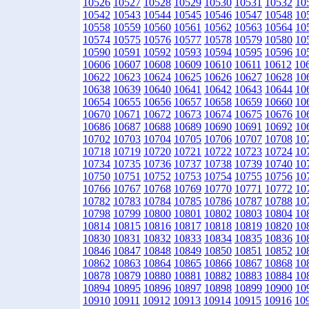
10526
10527
10528
10529
10530
10531
10532
10
10542
10543
10544
10545
10546
10547
10548
10
10558
10559
10560
10561
10562
10563
10564
10
10574
10575
10576
10577
10578
10579
10580
10
10590
10591
10592
10593
10594
10595
10596
10
10606
10607
10608
10609
10610
10611
10612
10
10622
10623
10624
10625
10626
10627
10628
10
10638
10639
10640
10641
10642
10643
10644
10
10654
10655
10656
10657
10658
10659
10660
10
10670
10671
10672
10673
10674
10675
10676
10
10686
10687
10688
10689
10690
10691
10692
10
10702
10703
10704
10705
10706
10707
10708
10
10718
10719
10720
10721
10722
10723
10724
10
10734
10735
10736
10737
10738
10739
10740
10
10750
10751
10752
10753
10754
10755
10756
10
10766
10767
10768
10769
10770
10771
10772
10
10782
10783
10784
10785
10786
10787
10788
10
10798
10799
10800
10801
10802
10803
10804
10
10814
10815
10816
10817
10818
10819
10820
10
10830
10831
10832
10833
10834
10835
10836
10
10846
10847
10848
10849
10850
10851
10852
10
10862
10863
10864
10865
10866
10867
10868
10
10878
10879
10880
10881
10882
10883
10884
10
10894
10895
10896
10897
10898
10899
10900
10
10910
10911
10912
10913
10914
10915
10916
10