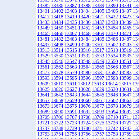
13385
13386
13387
13388
13389
13390
13391
13
13401
13402
13403
13404
13405
13406
13407
13
13417
13418
13419
13420
13421
13422
13423
13
13433
13434
13435
13436
13437
13438
13439
13
13449
13450
13451
13452
13453
13454
13455
13
13465
13466
13467
13468
13469
13470
13471
13
13481
13482
13483
13484
13485
13486
13487
13
13497
13498
13499
13500
13501
13502
13503
13
13513
13514
13515
13516
13517
13518
13519
13
13529
13530
13531
13532
13533
13534
13535
13
13545
13546
13547
13548
13549
13550
13551
13
13561
13562
13563
13564
13565
13566
13567
13
13577
13578
13579
13580
13581
13582
13583
13
13593
13594
13595
13596
13597
13598
13599
13
13609
13610
13611
13612
13613
13614
13615
13
13625
13626
13627
13628
13629
13630
13631
13
13641
13642
13643
13644
13645
13646
13647
13
13657
13658
13659
13660
13661
13662
13663
13
13673
13674
13675
13676
13677
13678
13679
13
13689
13690
13691
13692
13693
13694
13695
13
13705
13706
13707
13708
13709
13710
13711
13
13721
13722
13723
13724
13725
13726
13727
13
13737
13738
13739
13740
13741
13742
13743
13
13753
13754
13755
13756
13757
13758
13759
13