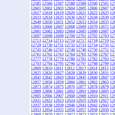
12585
12586
12587
12588
12589
12590
12591
12
12601
12602
12603
12604
12605
12606
12607
12
12617
12618
12619
12620
12621
12622
12623
12
12633
12634
12635
12636
12637
12638
12639
12
12649
12650
12651
12652
12653
12654
12655
12
12665
12666
12667
12668
12669
12670
12671
12
12681
12682
12683
12684
12685
12686
12687
12
12697
12698
12699
12700
12701
12702
12703
12
12713
12714
12715
12716
12717
12718
12719
12
12729
12730
12731
12732
12733
12734
12735
12
12745
12746
12747
12748
12749
12750
12751
12
12761
12762
12763
12764
12765
12766
12767
12
12777
12778
12779
12780
12781
12782
12783
12
12793
12794
12795
12796
12797
12798
12799
12
12809
12810
12811
12812
12813
12814
12815
12
12825
12826
12827
12828
12829
12830
12831
12
12841
12842
12843
12844
12845
12846
12847
12
12857
12858
12859
12860
12861
12862
12863
12
12873
12874
12875
12876
12877
12878
12879
12
12889
12890
12891
12892
12893
12894
12895
12
12905
12906
12907
12908
12909
12910
12911
12
12921
12922
12923
12924
12925
12926
12927
12
12937
12938
12939
12940
12941
12942
12943
12
12953
12954
12955
12956
12957
12958
12959
12
12969
12970
12971
12972
12973
12974
12975
12