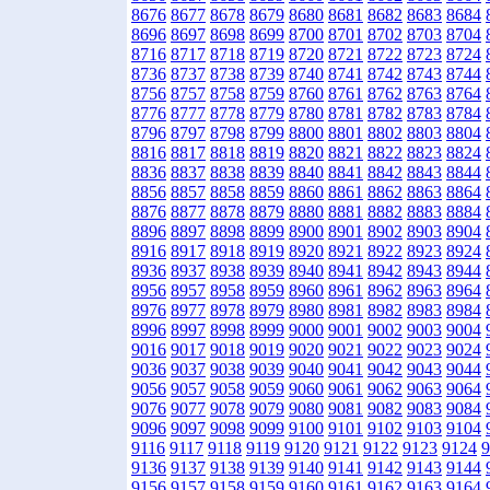
8676
8677
8678
8679
8680
8681
8682
8683
8684
8696
8697
8698
8699
8700
8701
8702
8703
8704
8716
8717
8718
8719
8720
8721
8722
8723
8724
8736
8737
8738
8739
8740
8741
8742
8743
8744
8756
8757
8758
8759
8760
8761
8762
8763
8764
8776
8777
8778
8779
8780
8781
8782
8783
8784
8796
8797
8798
8799
8800
8801
8802
8803
8804
8816
8817
8818
8819
8820
8821
8822
8823
8824
8836
8837
8838
8839
8840
8841
8842
8843
8844
8856
8857
8858
8859
8860
8861
8862
8863
8864
8876
8877
8878
8879
8880
8881
8882
8883
8884
8896
8897
8898
8899
8900
8901
8902
8903
8904
8916
8917
8918
8919
8920
8921
8922
8923
8924
8936
8937
8938
8939
8940
8941
8942
8943
8944
8956
8957
8958
8959
8960
8961
8962
8963
8964
8976
8977
8978
8979
8980
8981
8982
8983
8984
8996
8997
8998
8999
9000
9001
9002
9003
9004
9016
9017
9018
9019
9020
9021
9022
9023
9024
9036
9037
9038
9039
9040
9041
9042
9043
9044
9056
9057
9058
9059
9060
9061
9062
9063
9064
9076
9077
9078
9079
9080
9081
9082
9083
9084
9096
9097
9098
9099
9100
9101
9102
9103
9104
9116
9117
9118
9119
9120
9121
9122
9123
9124
9
9136
9137
9138
9139
9140
9141
9142
9143
9144
9156
9157
9158
9159
9160
9161
9162
9163
9164