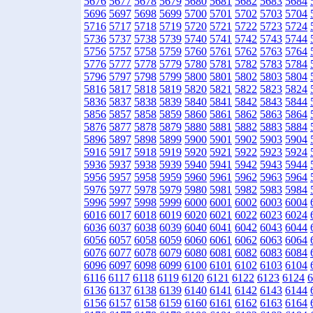
5676
5677
5678
5679
5680
5681
5682
5683
5684
5696
5697
5698
5699
5700
5701
5702
5703
5704
5716
5717
5718
5719
5720
5721
5722
5723
5724
5736
5737
5738
5739
5740
5741
5742
5743
5744
5756
5757
5758
5759
5760
5761
5762
5763
5764
5776
5777
5778
5779
5780
5781
5782
5783
5784
5796
5797
5798
5799
5800
5801
5802
5803
5804
5816
5817
5818
5819
5820
5821
5822
5823
5824
5836
5837
5838
5839
5840
5841
5842
5843
5844
5856
5857
5858
5859
5860
5861
5862
5863
5864
5876
5877
5878
5879
5880
5881
5882
5883
5884
5896
5897
5898
5899
5900
5901
5902
5903
5904
5916
5917
5918
5919
5920
5921
5922
5923
5924
5936
5937
5938
5939
5940
5941
5942
5943
5944
5956
5957
5958
5959
5960
5961
5962
5963
5964
5976
5977
5978
5979
5980
5981
5982
5983
5984
5996
5997
5998
5999
6000
6001
6002
6003
6004
6016
6017
6018
6019
6020
6021
6022
6023
6024
6036
6037
6038
6039
6040
6041
6042
6043
6044
6056
6057
6058
6059
6060
6061
6062
6063
6064
6076
6077
6078
6079
6080
6081
6082
6083
6084
6096
6097
6098
6099
6100
6101
6102
6103
6104
6116
6117
6118
6119
6120
6121
6122
6123
6124
6
6136
6137
6138
6139
6140
6141
6142
6143
6144
6156
6157
6158
6159
6160
6161
6162
6163
6164