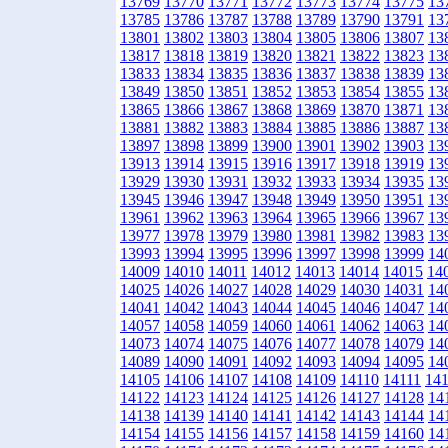
13769
13770
13771
13772
13773
13774
13775
13
13785
13786
13787
13788
13789
13790
13791
13
13801
13802
13803
13804
13805
13806
13807
13
13817
13818
13819
13820
13821
13822
13823
13
13833
13834
13835
13836
13837
13838
13839
13
13849
13850
13851
13852
13853
13854
13855
13
13865
13866
13867
13868
13869
13870
13871
13
13881
13882
13883
13884
13885
13886
13887
13
13897
13898
13899
13900
13901
13902
13903
13
13913
13914
13915
13916
13917
13918
13919
13
13929
13930
13931
13932
13933
13934
13935
13
13945
13946
13947
13948
13949
13950
13951
13
13961
13962
13963
13964
13965
13966
13967
13
13977
13978
13979
13980
13981
13982
13983
13
13993
13994
13995
13996
13997
13998
13999
14
14009
14010
14011
14012
14013
14014
14015
14
14025
14026
14027
14028
14029
14030
14031
14
14041
14042
14043
14044
14045
14046
14047
14
14057
14058
14059
14060
14061
14062
14063
14
14073
14074
14075
14076
14077
14078
14079
14
14089
14090
14091
14092
14093
14094
14095
14
14105
14106
14107
14108
14109
14110
14111
14
14122
14123
14124
14125
14126
14127
14128
14
14138
14139
14140
14141
14142
14143
14144
14
14154
14155
14156
14157
14158
14159
14160
14