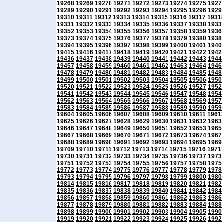
19268
19269
19270
19271
19272
19273
19274
19275
1927
19289
19290
19291
19292
19293
19294
19295
19296
1929
19310
19311
19312
19313
19314
19315
19316
19317
1931
19331
19332
19333
19334
19335
19336
19337
19338
1933
19352
19353
19354
19355
19356
19357
19358
19359
1936
19373
19374
19375
19376
19377
19378
19379
19380
1938
19394
19395
19396
19397
19398
19399
19400
19401
1940
19415
19416
19417
19418
19419
19420
19421
19422
1942
19436
19437
19438
19439
19440
19441
19442
19443
1944
19457
19458
19459
19460
19461
19462
19463
19464
1946
19478
19479
19480
19481
19482
19483
19484
19485
1948
19499
19500
19501
19502
19503
19504
19505
19506
1950
19520
19521
19522
19523
19524
19525
19526
19527
1952
19541
19542
19543
19544
19545
19546
19547
19548
1954
19562
19563
19564
19565
19566
19567
19568
19569
1957
19583
19584
19585
19586
19587
19588
19589
19590
1959
19604
19605
19606
19607
19608
19609
19610
19611
1961
19625
19626
19627
19628
19629
19630
19631
19632
1963
19646
19647
19648
19649
19650
19651
19652
19653
1965
19667
19668
19669
19670
19671
19672
19673
19674
1967
19688
19689
19690
19691
19692
19693
19694
19695
1969
19709
19710
19711
19712
19713
19714
19715
19716
1971
19730
19731
19732
19733
19734
19735
19736
19737
1973
19751
19752
19753
19754
19755
19756
19757
19758
1975
19772
19773
19774
19775
19776
19777
19778
19779
1978
19793
19794
19795
19796
19797
19798
19799
19800
1980
19814
19815
19816
19817
19818
19819
19820
19821
1982
19835
19836
19837
19838
19839
19840
19841
19842
1984
19856
19857
19858
19859
19860
19861
19862
19863
1986
19877
19878
19879
19880
19881
19882
19883
19884
1988
19898
19899
19900
19901
19902
19903
19904
19905
1990
19919
19920
19921
19922
19923
19924
19925
19926
1992