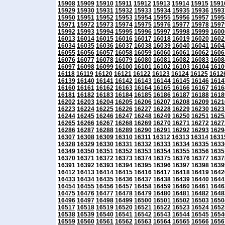
15908
15909
15910
15911
15912
15913
15914
15915
1591
15929
15930
15931
15932
15933
15934
15935
15936
1593
15950
15951
15952
15953
15954
15955
15956
15957
1595
15971
15972
15973
15974
15975
15976
15977
15978
1597
15992
15993
15994
15995
15996
15997
15998
15999
1600
16013
16014
16015
16016
16017
16018
16019
16020
1602
16034
16035
16036
16037
16038
16039
16040
16041
1604
16055
16056
16057
16058
16059
16060
16061
16062
1606
16076
16077
16078
16079
16080
16081
16082
16083
1608
16097
16098
16099
16100
16101
16102
16103
16104
1610
16118
16119
16120
16121
16122
16123
16124
16125
1612
16139
16140
16141
16142
16143
16144
16145
16146
1614
16160
16161
16162
16163
16164
16165
16166
16167
1616
16181
16182
16183
16184
16185
16186
16187
16188
1618
16202
16203
16204
16205
16206
16207
16208
16209
1621
16223
16224
16225
16226
16227
16228
16229
16230
1623
16244
16245
16246
16247
16248
16249
16250
16251
1625
16265
16266
16267
16268
16269
16270
16271
16272
1627
16286
16287
16288
16289
16290
16291
16292
16293
1629
16307
16308
16309
16310
16311
16312
16313
16314
1631
16328
16329
16330
16331
16332
16333
16334
16335
1633
16349
16350
16351
16352
16353
16354
16355
16356
1635
16370
16371
16372
16373
16374
16375
16376
16377
1637
16391
16392
16393
16394
16395
16396
16397
16398
1639
16412
16413
16414
16415
16416
16417
16418
16419
1642
16433
16434
16435
16436
16437
16438
16439
16440
1644
16454
16455
16456
16457
16458
16459
16460
16461
1646
16475
16476
16477
16478
16479
16480
16481
16482
1648
16496
16497
16498
16499
16500
16501
16502
16503
1650
16517
16518
16519
16520
16521
16522
16523
16524
1652
16538
16539
16540
16541
16542
16543
16544
16545
1654
16559
16560
16561
16562
16563
16564
16565
16566
1656