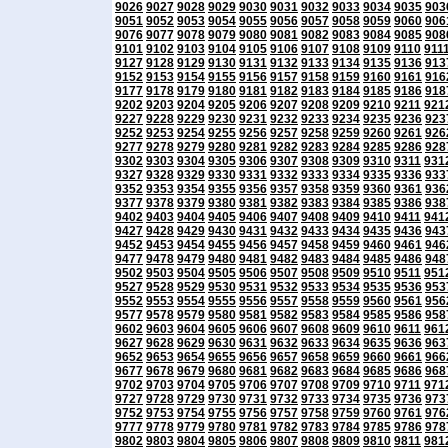
9026
9027
9028
9029
9030
9031
9032
9033
9034
9035
903
9051
9052
9053
9054
9055
9056
9057
9058
9059
9060
906
9076
9077
9078
9079
9080
9081
9082
9083
9084
9085
908
9101
9102
9103
9104
9105
9106
9107
9108
9109
9110
911
9127
9128
9129
9130
9131
9132
9133
9134
9135
9136
913
9152
9153
9154
9155
9156
9157
9158
9159
9160
9161
916
9177
9178
9179
9180
9181
9182
9183
9184
9185
9186
918
9202
9203
9204
9205
9206
9207
9208
9209
9210
9211
921
9227
9228
9229
9230
9231
9232
9233
9234
9235
9236
923
9252
9253
9254
9255
9256
9257
9258
9259
9260
9261
926
9277
9278
9279
9280
9281
9282
9283
9284
9285
9286
928
9302
9303
9304
9305
9306
9307
9308
9309
9310
9311
931
9327
9328
9329
9330
9331
9332
9333
9334
9335
9336
933
9352
9353
9354
9355
9356
9357
9358
9359
9360
9361
936
9377
9378
9379
9380
9381
9382
9383
9384
9385
9386
938
9402
9403
9404
9405
9406
9407
9408
9409
9410
9411
941
9427
9428
9429
9430
9431
9432
9433
9434
9435
9436
943
9452
9453
9454
9455
9456
9457
9458
9459
9460
9461
946
9477
9478
9479
9480
9481
9482
9483
9484
9485
9486
948
9502
9503
9504
9505
9506
9507
9508
9509
9510
9511
951
9527
9528
9529
9530
9531
9532
9533
9534
9535
9536
953
9552
9553
9554
9555
9556
9557
9558
9559
9560
9561
956
9577
9578
9579
9580
9581
9582
9583
9584
9585
9586
958
9602
9603
9604
9605
9606
9607
9608
9609
9610
9611
961
9627
9628
9629
9630
9631
9632
9633
9634
9635
9636
963
9652
9653
9654
9655
9656
9657
9658
9659
9660
9661
966
9677
9678
9679
9680
9681
9682
9683
9684
9685
9686
968
9702
9703
9704
9705
9706
9707
9708
9709
9710
9711
971
9727
9728
9729
9730
9731
9732
9733
9734
9735
9736
973
9752
9753
9754
9755
9756
9757
9758
9759
9760
9761
976
9777
9778
9779
9780
9781
9782
9783
9784
9785
9786
978
9802
9803
9804
9805
9806
9807
9808
9809
9810
9811
981