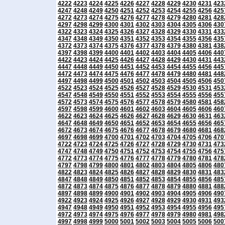
4222
4223
4224
4225
4226
4227
4228
4229
4230
4231
423
4247
4248
4249
4250
4251
4252
4253
4254
4255
4256
425
4272
4273
4274
4275
4276
4277
4278
4279
4280
4281
428
4297
4298
4299
4300
4301
4302
4303
4304
4305
4306
430
4322
4323
4324
4325
4326
4327
4328
4329
4330
4331
433
4347
4348
4349
4350
4351
4352
4353
4354
4355
4356
435
4372
4373
4374
4375
4376
4377
4378
4379
4380
4381
438
4397
4398
4399
4400
4401
4402
4403
4404
4405
4406
440
4422
4423
4424
4425
4426
4427
4428
4429
4430
4431
443
4447
4448
4449
4450
4451
4452
4453
4454
4455
4456
445
4472
4473
4474
4475
4476
4477
4478
4479
4480
4481
448
4497
4498
4499
4500
4501
4502
4503
4504
4505
4506
450
4522
4523
4524
4525
4526
4527
4528
4529
4530
4531
453
4547
4548
4549
4550
4551
4552
4553
4554
4555
4556
455
4572
4573
4574
4575
4576
4577
4578
4579
4580
4581
458
4597
4598
4599
4600
4601
4602
4603
4604
4605
4606
460
4622
4623
4624
4625
4626
4627
4628
4629
4630
4631
463
4647
4648
4649
4650
4651
4652
4653
4654
4655
4656
465
4672
4673
4674
4675
4676
4677
4678
4679
4680
4681
468
4697
4698
4699
4700
4701
4702
4703
4704
4705
4706
470
4722
4723
4724
4725
4726
4727
4728
4729
4730
4731
473
4747
4748
4749
4750
4751
4752
4753
4754
4755
4756
475
4772
4773
4774
4775
4776
4777
4778
4779
4780
4781
478
4797
4798
4799
4800
4801
4802
4803
4804
4805
4806
480
4822
4823
4824
4825
4826
4827
4828
4829
4830
4831
483
4847
4848
4849
4850
4851
4852
4853
4854
4855
4856
485
4872
4873
4874
4875
4876
4877
4878
4879
4880
4881
488
4897
4898
4899
4900
4901
4902
4903
4904
4905
4906
490
4922
4923
4924
4925
4926
4927
4928
4929
4930
4931
493
4947
4948
4949
4950
4951
4952
4953
4954
4955
4956
495
4972
4973
4974
4975
4976
4977
4978
4979
4980
4981
498
4997
4998
4999
5000
5001
5002
5003
5004
5005
5006
500