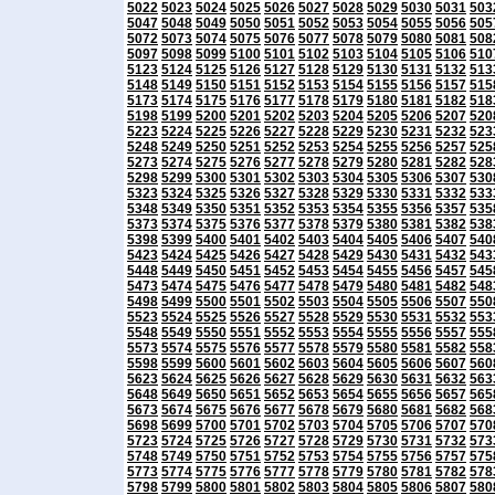
5022
5023
5024
5025
5026
5027
5028
5029
5030
5031
503
5047
5048
5049
5050
5051
5052
5053
5054
5055
5056
505
5072
5073
5074
5075
5076
5077
5078
5079
5080
5081
508
5097
5098
5099
5100
5101
5102
5103
5104
5105
5106
510
5123
5124
5125
5126
5127
5128
5129
5130
5131
5132
513
5148
5149
5150
5151
5152
5153
5154
5155
5156
5157
515
5173
5174
5175
5176
5177
5178
5179
5180
5181
5182
518
5198
5199
5200
5201
5202
5203
5204
5205
5206
5207
520
5223
5224
5225
5226
5227
5228
5229
5230
5231
5232
523
5248
5249
5250
5251
5252
5253
5254
5255
5256
5257
525
5273
5274
5275
5276
5277
5278
5279
5280
5281
5282
528
5298
5299
5300
5301
5302
5303
5304
5305
5306
5307
530
5323
5324
5325
5326
5327
5328
5329
5330
5331
5332
533
5348
5349
5350
5351
5352
5353
5354
5355
5356
5357
535
5373
5374
5375
5376
5377
5378
5379
5380
5381
5382
538
5398
5399
5400
5401
5402
5403
5404
5405
5406
5407
540
5423
5424
5425
5426
5427
5428
5429
5430
5431
5432
543
5448
5449
5450
5451
5452
5453
5454
5455
5456
5457
545
5473
5474
5475
5476
5477
5478
5479
5480
5481
5482
548
5498
5499
5500
5501
5502
5503
5504
5505
5506
5507
550
5523
5524
5525
5526
5527
5528
5529
5530
5531
5532
553
5548
5549
5550
5551
5552
5553
5554
5555
5556
5557
555
5573
5574
5575
5576
5577
5578
5579
5580
5581
5582
558
5598
5599
5600
5601
5602
5603
5604
5605
5606
5607
560
5623
5624
5625
5626
5627
5628
5629
5630
5631
5632
563
5648
5649
5650
5651
5652
5653
5654
5655
5656
5657
565
5673
5674
5675
5676
5677
5678
5679
5680
5681
5682
568
5698
5699
5700
5701
5702
5703
5704
5705
5706
5707
570
5723
5724
5725
5726
5727
5728
5729
5730
5731
5732
573
5748
5749
5750
5751
5752
5753
5754
5755
5756
5757
575
5773
5774
5775
5776
5777
5778
5779
5780
5781
5782
578
5798
5799
5800
5801
5802
5803
5804
5805
5806
5807
580