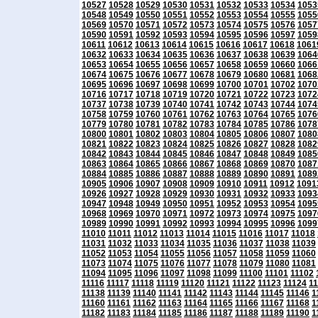
10527
10528
10529
10530
10531
10532
10533
10534
1053
10548
10549
10550
10551
10552
10553
10554
10555
1055
10569
10570
10571
10572
10573
10574
10575
10576
1057
10590
10591
10592
10593
10594
10595
10596
10597
1059
10611
10612
10613
10614
10615
10616
10617
10618
1061
10632
10633
10634
10635
10636
10637
10638
10639
1064
10653
10654
10655
10656
10657
10658
10659
10660
1066
10674
10675
10676
10677
10678
10679
10680
10681
1068
10695
10696
10697
10698
10699
10700
10701
10702
1070
10716
10717
10718
10719
10720
10721
10722
10723
1072
10737
10738
10739
10740
10741
10742
10743
10744
1074
10758
10759
10760
10761
10762
10763
10764
10765
1076
10779
10780
10781
10782
10783
10784
10785
10786
1078
10800
10801
10802
10803
10804
10805
10806
10807
1080
10821
10822
10823
10824
10825
10826
10827
10828
1082
10842
10843
10844
10845
10846
10847
10848
10849
1085
10863
10864
10865
10866
10867
10868
10869
10870
1087
10884
10885
10886
10887
10888
10889
10890
10891
1089
10905
10906
10907
10908
10909
10910
10911
10912
1091
10926
10927
10928
10929
10930
10931
10932
10933
1093
10947
10948
10949
10950
10951
10952
10953
10954
1095
10968
10969
10970
10971
10972
10973
10974
10975
1097
10989
10990
10991
10992
10993
10994
10995
10996
1099
11010
11011
11012
11013
11014
11015
11016
11017
11018
11031
11032
11033
11034
11035
11036
11037
11038
11039
11052
11053
11054
11055
11056
11057
11058
11059
11060
11073
11074
11075
11076
11077
11078
11079
11080
11081
11094
11095
11096
11097
11098
11099
11100
11101
11102
11116
11117
11118
11119
11120
11121
11122
11123
11124
1
11138
11139
11140
11141
11142
11143
11144
11145
11146
1
11160
11161
11162
11163
11164
11165
11166
11167
11168
1
11182
11183
11184
11185
11186
11187
11188
11189
11190
1