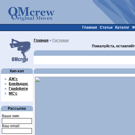
Главная
Статьи
Каталог
Ф
Главная
»
Гостевая
Пожалуйста, оставляйт
Хип-хоп
»
ДЖ'с
»
Брейкданс
»
Граффити
»
МС'с
Рассылка
Ваше имя:
Ваш email: