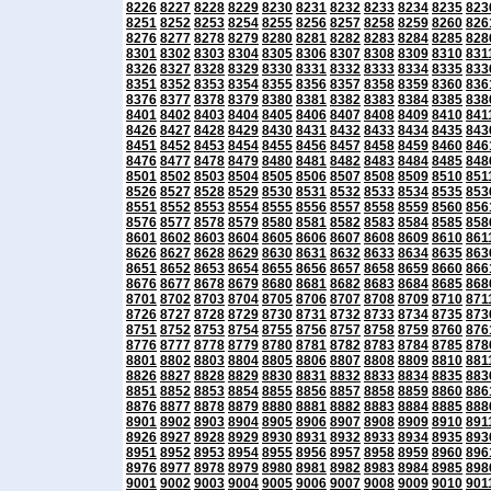
8226
8227
8228
8229
8230
8231
8232
8233
8234
8235
823
8251
8252
8253
8254
8255
8256
8257
8258
8259
8260
826
8276
8277
8278
8279
8280
8281
8282
8283
8284
8285
828
8301
8302
8303
8304
8305
8306
8307
8308
8309
8310
831
8326
8327
8328
8329
8330
8331
8332
8333
8334
8335
833
8351
8352
8353
8354
8355
8356
8357
8358
8359
8360
836
8376
8377
8378
8379
8380
8381
8382
8383
8384
8385
838
8401
8402
8403
8404
8405
8406
8407
8408
8409
8410
841
8426
8427
8428
8429
8430
8431
8432
8433
8434
8435
843
8451
8452
8453
8454
8455
8456
8457
8458
8459
8460
846
8476
8477
8478
8479
8480
8481
8482
8483
8484
8485
848
8501
8502
8503
8504
8505
8506
8507
8508
8509
8510
851
8526
8527
8528
8529
8530
8531
8532
8533
8534
8535
853
8551
8552
8553
8554
8555
8556
8557
8558
8559
8560
856
8576
8577
8578
8579
8580
8581
8582
8583
8584
8585
858
8601
8602
8603
8604
8605
8606
8607
8608
8609
8610
861
8626
8627
8628
8629
8630
8631
8632
8633
8634
8635
863
8651
8652
8653
8654
8655
8656
8657
8658
8659
8660
866
8676
8677
8678
8679
8680
8681
8682
8683
8684
8685
868
8701
8702
8703
8704
8705
8706
8707
8708
8709
8710
871
8726
8727
8728
8729
8730
8731
8732
8733
8734
8735
873
8751
8752
8753
8754
8755
8756
8757
8758
8759
8760
876
8776
8777
8778
8779
8780
8781
8782
8783
8784
8785
878
8801
8802
8803
8804
8805
8806
8807
8808
8809
8810
881
8826
8827
8828
8829
8830
8831
8832
8833
8834
8835
883
8851
8852
8853
8854
8855
8856
8857
8858
8859
8860
886
8876
8877
8878
8879
8880
8881
8882
8883
8884
8885
888
8901
8902
8903
8904
8905
8906
8907
8908
8909
8910
891
8926
8927
8928
8929
8930
8931
8932
8933
8934
8935
893
8951
8952
8953
8954
8955
8956
8957
8958
8959
8960
896
8976
8977
8978
8979
8980
8981
8982
8983
8984
8985
898
9001
9002
9003
9004
9005
9006
9007
9008
9009
9010
901