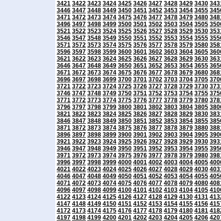
3421
3422
3423
3424
3425
3426
3427
3428
3429
3430
343
3446
3447
3448
3449
3450
3451
3452
3453
3454
3455
345
3471
3472
3473
3474
3475
3476
3477
3478
3479
3480
348
3496
3497
3498
3499
3500
3501
3502
3503
3504
3505
350
3521
3522
3523
3524
3525
3526
3527
3528
3529
3530
353
3546
3547
3548
3549
3550
3551
3552
3553
3554
3555
355
3571
3572
3573
3574
3575
3576
3577
3578
3579
3580
358
3596
3597
3598
3599
3600
3601
3602
3603
3604
3605
360
3621
3622
3623
3624
3625
3626
3627
3628
3629
3630
363
3646
3647
3648
3649
3650
3651
3652
3653
3654
3655
365
3671
3672
3673
3674
3675
3676
3677
3678
3679
3680
368
3696
3697
3698
3699
3700
3701
3702
3703
3704
3705
370
3721
3722
3723
3724
3725
3726
3727
3728
3729
3730
373
3746
3747
3748
3749
3750
3751
3752
3753
3754
3755
375
3771
3772
3773
3774
3775
3776
3777
3778
3779
3780
378
3796
3797
3798
3799
3800
3801
3802
3803
3804
3805
380
3821
3822
3823
3824
3825
3826
3827
3828
3829
3830
383
3846
3847
3848
3849
3850
3851
3852
3853
3854
3855
385
3871
3872
3873
3874
3875
3876
3877
3878
3879
3880
388
3896
3897
3898
3899
3900
3901
3902
3903
3904
3905
390
3921
3922
3923
3924
3925
3926
3927
3928
3929
3930
393
3946
3947
3948
3949
3950
3951
3952
3953
3954
3955
395
3971
3972
3973
3974
3975
3976
3977
3978
3979
3980
398
3996
3997
3998
3999
4000
4001
4002
4003
4004
4005
400
4021
4022
4023
4024
4025
4026
4027
4028
4029
4030
403
4046
4047
4048
4049
4050
4051
4052
4053
4054
4055
405
4071
4072
4073
4074
4075
4076
4077
4078
4079
4080
408
4096
4097
4098
4099
4100
4101
4102
4103
4104
4105
410
4122
4123
4124
4125
4126
4127
4128
4129
4130
4131
413
4147
4148
4149
4150
4151
4152
4153
4154
4155
4156
415
4172
4173
4174
4175
4176
4177
4178
4179
4180
4181
418
4197
4198
4199
4200
4201
4202
4203
4204
4205
4206
420