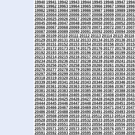
19940
19941
19942
19943
19944
19945
19946
19947
1994
19961
19962
19963
19964
19965
19966
19967
19968
1996
19982
19983
19984
19985
19986
19987
19988
19989
1999
20003
20004
20005
20006
20007
20008
20009
20010
2001
20024
20025
20026
20027
20028
20029
20030
20031
2003
20045
20046
20047
20048
20049
20050
20051
20052
2005
20066
20067
20068
20069
20070
20071
20072
20073
2007
20087
20088
20089
20090
20091
20092
20093
20094
2009
20108
20109
20110
20111
20112
20113
20114
20115
20116
20129
20130
20131
20132
20133
20134
20135
20136
2013
20150
20151
20152
20153
20154
20155
20156
20157
2015
20171
20172
20173
20174
20175
20176
20177
20178
2017
20192
20193
20194
20195
20196
20197
20198
20199
2020
20213
20214
20215
20216
20217
20218
20219
20220
2022
20234
20235
20236
20237
20238
20239
20240
20241
2024
20255
20256
20257
20258
20259
20260
20261
20262
2026
20276
20277
20278
20279
20280
20281
20282
20283
2028
20297
20298
20299
20300
20301
20302
20303
20304
2030
20318
20319
20320
20321
20322
20323
20324
20325
2032
20339
20340
20341
20342
20343
20344
20345
20346
2034
20360
20361
20362
20363
20364
20365
20366
20367
2036
20381
20382
20383
20384
20385
20386
20387
20388
2038
20402
20403
20404
20405
20406
20407
20408
20409
2041
20423
20424
20425
20426
20427
20428
20429
20430
2043
20444
20445
20446
20447
20448
20449
20450
20451
2045
20465
20466
20467
20468
20469
20470
20471
20472
2047
20486
20487
20488
20489
20490
20491
20492
20493
2049
20507
20508
20509
20510
20511
20512
20513
20514
2051
20528
20529
20530
20531
20532
20533
20534
20535
2053
20549
20550
20551
20552
20553
20554
20555
20556
2055
20570
20571
20572
20573
20574
20575
20576
20577
2057
20591
20592
20593
20594
20595
20596
20597
20598
2059