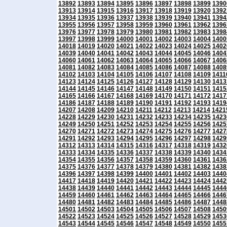
13892
13893
13894
13895
13896
13897
13898
13899
1390
13913
13914
13915
13916
13917
13918
13919
13920
1392
13934
13935
13936
13937
13938
13939
13940
13941
1394
13955
13956
13957
13958
13959
13960
13961
13962
1396
13976
13977
13978
13979
13980
13981
13982
13983
1398
13997
13998
13999
14000
14001
14002
14003
14004
1400
14018
14019
14020
14021
14022
14023
14024
14025
1402
14039
14040
14041
14042
14043
14044
14045
14046
1404
14060
14061
14062
14063
14064
14065
14066
14067
1406
14081
14082
14083
14084
14085
14086
14087
14088
1408
14102
14103
14104
14105
14106
14107
14108
14109
1411
14123
14124
14125
14126
14127
14128
14129
14130
1413
14144
14145
14146
14147
14148
14149
14150
14151
1415
14165
14166
14167
14168
14169
14170
14171
14172
1417
14186
14187
14188
14189
14190
14191
14192
14193
1419
14207
14208
14209
14210
14211
14212
14213
14214
1421
14228
14229
14230
14231
14232
14233
14234
14235
1423
14249
14250
14251
14252
14253
14254
14255
14256
1425
14270
14271
14272
14273
14274
14275
14276
14277
1427
14291
14292
14293
14294
14295
14296
14297
14298
1429
14312
14313
14314
14315
14316
14317
14318
14319
1432
14333
14334
14335
14336
14337
14338
14339
14340
1434
14354
14355
14356
14357
14358
14359
14360
14361
1436
14375
14376
14377
14378
14379
14380
14381
14382
1438
14396
14397
14398
14399
14400
14401
14402
14403
1440
14417
14418
14419
14420
14421
14422
14423
14424
1442
14438
14439
14440
14441
14442
14443
14444
14445
1444
14459
14460
14461
14462
14463
14464
14465
14466
1446
14480
14481
14482
14483
14484
14485
14486
14487
1448
14501
14502
14503
14504
14505
14506
14507
14508
1450
14522
14523
14524
14525
14526
14527
14528
14529
1453
14543
14544
14545
14546
14547
14548
14549
14550
1455