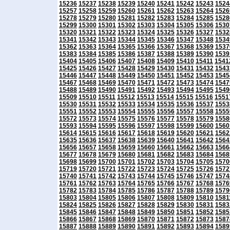
15236
15237
15238
15239
15240
15241
15242
15243
1524
15257
15258
15259
15260
15261
15262
15263
15264
1526
15278
15279
15280
15281
15282
15283
15284
15285
1528
15299
15300
15301
15302
15303
15304
15305
15306
1530
15320
15321
15322
15323
15324
15325
15326
15327
1532
15341
15342
15343
15344
15345
15346
15347
15348
1534
15362
15363
15364
15365
15366
15367
15368
15369
1537
15383
15384
15385
15386
15387
15388
15389
15390
1539
15404
15405
15406
15407
15408
15409
15410
15411
1541
15425
15426
15427
15428
15429
15430
15431
15432
1543
15446
15447
15448
15449
15450
15451
15452
15453
1545
15467
15468
15469
15470
15471
15472
15473
15474
1547
15488
15489
15490
15491
15492
15493
15494
15495
1549
15509
15510
15511
15512
15513
15514
15515
15516
1551
15530
15531
15532
15533
15534
15535
15536
15537
1553
15551
15552
15553
15554
15555
15556
15557
15558
1555
15572
15573
15574
15575
15576
15577
15578
15579
1558
15593
15594
15595
15596
15597
15598
15599
15600
1560
15614
15615
15616
15617
15618
15619
15620
15621
1562
15635
15636
15637
15638
15639
15640
15641
15642
1564
15656
15657
15658
15659
15660
15661
15662
15663
1566
15677
15678
15679
15680
15681
15682
15683
15684
1568
15698
15699
15700
15701
15702
15703
15704
15705
1570
15719
15720
15721
15722
15723
15724
15725
15726
1572
15740
15741
15742
15743
15744
15745
15746
15747
1574
15761
15762
15763
15764
15765
15766
15767
15768
1576
15782
15783
15784
15785
15786
15787
15788
15789
1579
15803
15804
15805
15806
15807
15808
15809
15810
1581
15824
15825
15826
15827
15828
15829
15830
15831
1583
15845
15846
15847
15848
15849
15850
15851
15852
1585
15866
15867
15868
15869
15870
15871
15872
15873
1587
15887
15888
15889
15890
15891
15892
15893
15894
1589