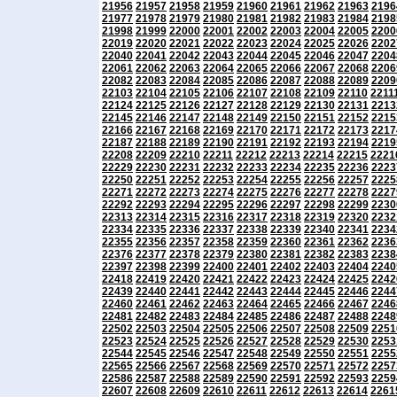
21956
21957
21958
21959
21960
21961
21962
21963
2196
21977
21978
21979
21980
21981
21982
21983
21984
2198
21998
21999
22000
22001
22002
22003
22004
22005
2200
22019
22020
22021
22022
22023
22024
22025
22026
2202
22040
22041
22042
22043
22044
22045
22046
22047
2204
22061
22062
22063
22064
22065
22066
22067
22068
2206
22082
22083
22084
22085
22086
22087
22088
22089
2209
22103
22104
22105
22106
22107
22108
22109
22110
2211
22124
22125
22126
22127
22128
22129
22130
22131
2213
22145
22146
22147
22148
22149
22150
22151
22152
2215
22166
22167
22168
22169
22170
22171
22172
22173
2217
22187
22188
22189
22190
22191
22192
22193
22194
2219
22208
22209
22210
22211
22212
22213
22214
22215
2221
22229
22230
22231
22232
22233
22234
22235
22236
2223
22250
22251
22252
22253
22254
22255
22256
22257
2225
22271
22272
22273
22274
22275
22276
22277
22278
2227
22292
22293
22294
22295
22296
22297
22298
22299
2230
22313
22314
22315
22316
22317
22318
22319
22320
2232
22334
22335
22336
22337
22338
22339
22340
22341
2234
22355
22356
22357
22358
22359
22360
22361
22362
2236
22376
22377
22378
22379
22380
22381
22382
22383
2238
22397
22398
22399
22400
22401
22402
22403
22404
2240
22418
22419
22420
22421
22422
22423
22424
22425
2242
22439
22440
22441
22442
22443
22444
22445
22446
2244
22460
22461
22462
22463
22464
22465
22466
22467
2246
22481
22482
22483
22484
22485
22486
22487
22488
2248
22502
22503
22504
22505
22506
22507
22508
22509
2251
22523
22524
22525
22526
22527
22528
22529
22530
2253
22544
22545
22546
22547
22548
22549
22550
22551
2255
22565
22566
22567
22568
22569
22570
22571
22572
2257
22586
22587
22588
22589
22590
22591
22592
22593
2259
22607
22608
22609
22610
22611
22612
22613
22614
2261