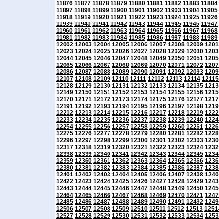
11876
11877
11878
11879
11880
11881
11882
11883
11884
11897
11898
11899
11900
11901
11902
11903
11904
11905
11918
11919
11920
11921
11922
11923
11924
11925
11926
11939
11940
11941
11942
11943
11944
11945
11946
11947
11960
11961
11962
11963
11964
11965
11966
11967
11968
11981
11982
11983
11984
11985
11986
11987
11988
11989
12002
12003
12004
12005
12006
12007
12008
12009
1201
12023
12024
12025
12026
12027
12028
12029
12030
1203
12044
12045
12046
12047
12048
12049
12050
12051
1205
12065
12066
12067
12068
12069
12070
12071
12072
1207
12086
12087
12088
12089
12090
12091
12092
12093
1209
12107
12108
12109
12110
12111
12112
12113
12114
12115
12128
12129
12130
12131
12132
12133
12134
12135
1213
12149
12150
12151
12152
12153
12154
12155
12156
1215
12170
12171
12172
12173
12174
12175
12176
12177
1217
12191
12192
12193
12194
12195
12196
12197
12198
1219
12212
12213
12214
12215
12216
12217
12218
12219
1222
12233
12234
12235
12236
12237
12238
12239
12240
1224
12254
12255
12256
12257
12258
12259
12260
12261
1226
12275
12276
12277
12278
12279
12280
12281
12282
1228
12296
12297
12298
12299
12300
12301
12302
12303
1230
12317
12318
12319
12320
12321
12322
12323
12324
1232
12338
12339
12340
12341
12342
12343
12344
12345
1234
12359
12360
12361
12362
12363
12364
12365
12366
1236
12380
12381
12382
12383
12384
12385
12386
12387
1238
12401
12402
12403
12404
12405
12406
12407
12408
1240
12422
12423
12424
12425
12426
12427
12428
12429
1243
12443
12444
12445
12446
12447
12448
12449
12450
1245
12464
12465
12466
12467
12468
12469
12470
12471
1247
12485
12486
12487
12488
12489
12490
12491
12492
1249
12506
12507
12508
12509
12510
12511
12512
12513
1251
12527
12528
12529
12530
12531
12532
12533
12534
1253