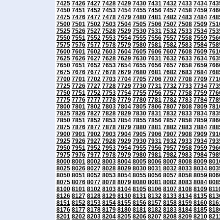
7425
7426
7427
7428
7429
7430
7431
7432
7433
7434
743
7450
7451
7452
7453
7454
7455
7456
7457
7458
7459
746
7475
7476
7477
7478
7479
7480
7481
7482
7483
7484
748
7500
7501
7502
7503
7504
7505
7506
7507
7508
7509
751
7525
7526
7527
7528
7529
7530
7531
7532
7533
7534
753
7550
7551
7552
7553
7554
7555
7556
7557
7558
7559
756
7575
7576
7577
7578
7579
7580
7581
7582
7583
7584
758
7600
7601
7602
7603
7604
7605
7606
7607
7608
7609
761
7625
7626
7627
7628
7629
7630
7631
7632
7633
7634
763
7650
7651
7652
7653
7654
7655
7656
7657
7658
7659
766
7675
7676
7677
7678
7679
7680
7681
7682
7683
7684
768
7700
7701
7702
7703
7704
7705
7706
7707
7708
7709
771
7725
7726
7727
7728
7729
7730
7731
7732
7733
7734
773
7750
7751
7752
7753
7754
7755
7756
7757
7758
7759
776
7775
7776
7777
7778
7779
7780
7781
7782
7783
7784
778
7800
7801
7802
7803
7804
7805
7806
7807
7808
7809
781
7825
7826
7827
7828
7829
7830
7831
7832
7833
7834
783
7850
7851
7852
7853
7854
7855
7856
7857
7858
7859
786
7875
7876
7877
7878
7879
7880
7881
7882
7883
7884
788
7900
7901
7902
7903
7904
7905
7906
7907
7908
7909
791
7925
7926
7927
7928
7929
7930
7931
7932
7933
7934
793
7950
7951
7952
7953
7954
7955
7956
7957
7958
7959
796
7975
7976
7977
7978
7979
7980
7981
7982
7983
7984
798
8000
8001
8002
8003
8004
8005
8006
8007
8008
8009
801
8025
8026
8027
8028
8029
8030
8031
8032
8033
8034
803
8050
8051
8052
8053
8054
8055
8056
8057
8058
8059
806
8075
8076
8077
8078
8079
8080
8081
8082
8083
8084
808
8100
8101
8102
8103
8104
8105
8106
8107
8108
8109
811
8126
8127
8128
8129
8130
8131
8132
8133
8134
8135
813
8151
8152
8153
8154
8155
8156
8157
8158
8159
8160
816
8176
8177
8178
8179
8180
8181
8182
8183
8184
8185
818
8201
8202
8203
8204
8205
8206
8207
8208
8209
8210
821