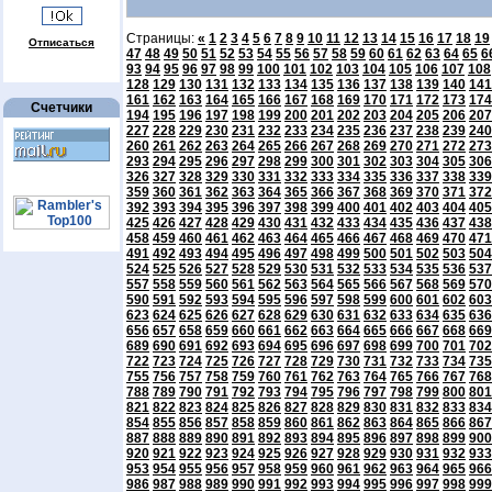
Страницы:
«
1
2
3
4
5
6
7
8
9
10
11
12
13
14
15
16
17
18
19
Отписаться
47
48
49
50
51
52
53
54
55
56
57
58
59
60
61
62
63
64
65
6
93
94
95
96
97
98
99
100
101
102
103
104
105
106
107
108
128
129
130
131
132
133
134
135
136
137
138
139
140
141
161
162
163
164
165
166
167
168
169
170
171
172
173
174
Счетчики
194
195
196
197
198
199
200
201
202
203
204
205
206
207
227
228
229
230
231
232
233
234
235
236
237
238
239
240
260
261
262
263
264
265
266
267
268
269
270
271
272
273
293
294
295
296
297
298
299
300
301
302
303
304
305
306
326
327
328
329
330
331
332
333
334
335
336
337
338
339
359
360
361
362
363
364
365
366
367
368
369
370
371
372
392
393
394
395
396
397
398
399
400
401
402
403
404
405
425
426
427
428
429
430
431
432
433
434
435
436
437
438
458
459
460
461
462
463
464
465
466
467
468
469
470
471
491
492
493
494
495
496
497
498
499
500
501
502
503
504
524
525
526
527
528
529
530
531
532
533
534
535
536
537
557
558
559
560
561
562
563
564
565
566
567
568
569
570
590
591
592
593
594
595
596
597
598
599
600
601
602
603
623
624
625
626
627
628
629
630
631
632
633
634
635
636
656
657
658
659
660
661
662
663
664
665
666
667
668
669
689
690
691
692
693
694
695
696
697
698
699
700
701
702
722
723
724
725
726
727
728
729
730
731
732
733
734
735
755
756
757
758
759
760
761
762
763
764
765
766
767
768
788
789
790
791
792
793
794
795
796
797
798
799
800
801
821
822
823
824
825
826
827
828
829
830
831
832
833
834
854
855
856
857
858
859
860
861
862
863
864
865
866
867
887
888
889
890
891
892
893
894
895
896
897
898
899
900
920
921
922
923
924
925
926
927
928
929
930
931
932
933
953
954
955
956
957
958
959
960
961
962
963
964
965
966
986
987
988
989
990
991
992
993
994
995
996
997
998
999