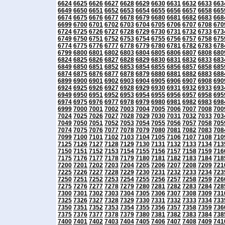
6624
6625
6626
6627
6628
6629
6630
6631
6632
6633
663
6649
6650
6651
6652
6653
6654
6655
6656
6657
6658
665
6674
6675
6676
6677
6678
6679
6680
6681
6682
6683
668
6699
6700
6701
6702
6703
6704
6705
6706
6707
6708
670
6724
6725
6726
6727
6728
6729
6730
6731
6732
6733
673
6749
6750
6751
6752
6753
6754
6755
6756
6757
6758
675
6774
6775
6776
6777
6778
6779
6780
6781
6782
6783
678
6799
6800
6801
6802
6803
6804
6805
6806
6807
6808
680
6824
6825
6826
6827
6828
6829
6830
6831
6832
6833
683
6849
6850
6851
6852
6853
6854
6855
6856
6857
6858
685
6874
6875
6876
6877
6878
6879
6880
6881
6882
6883
688
6899
6900
6901
6902
6903
6904
6905
6906
6907
6908
690
6924
6925
6926
6927
6928
6929
6930
6931
6932
6933
693
6949
6950
6951
6952
6953
6954
6955
6956
6957
6958
695
6974
6975
6976
6977
6978
6979
6980
6981
6982
6983
698
6999
7000
7001
7002
7003
7004
7005
7006
7007
7008
700
7024
7025
7026
7027
7028
7029
7030
7031
7032
7033
703
7049
7050
7051
7052
7053
7054
7055
7056
7057
7058
705
7074
7075
7076
7077
7078
7079
7080
7081
7082
7083
708
7099
7100
7101
7102
7103
7104
7105
7106
7107
7108
710
7125
7126
7127
7128
7129
7130
7131
7132
7133
7134
713
7150
7151
7152
7153
7154
7155
7156
7157
7158
7159
716
7175
7176
7177
7178
7179
7180
7181
7182
7183
7184
718
7200
7201
7202
7203
7204
7205
7206
7207
7208
7209
721
7225
7226
7227
7228
7229
7230
7231
7232
7233
7234
723
7250
7251
7252
7253
7254
7255
7256
7257
7258
7259
726
7275
7276
7277
7278
7279
7280
7281
7282
7283
7284
728
7300
7301
7302
7303
7304
7305
7306
7307
7308
7309
731
7325
7326
7327
7328
7329
7330
7331
7332
7333
7334
733
7350
7351
7352
7353
7354
7355
7356
7357
7358
7359
736
7375
7376
7377
7378
7379
7380
7381
7382
7383
7384
738
7400
7401
7402
7403
7404
7405
7406
7407
7408
7409
741