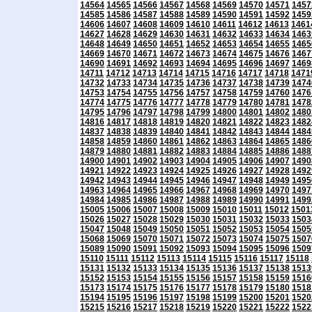
14564
14565
14566
14567
14568
14569
14570
14571
1457
14585
14586
14587
14588
14589
14590
14591
14592
1459
14606
14607
14608
14609
14610
14611
14612
14613
1461
14627
14628
14629
14630
14631
14632
14633
14634
1463
14648
14649
14650
14651
14652
14653
14654
14655
1465
14669
14670
14671
14672
14673
14674
14675
14676
1467
14690
14691
14692
14693
14694
14695
14696
14697
1469
14711
14712
14713
14714
14715
14716
14717
14718
1471
14732
14733
14734
14735
14736
14737
14738
14739
1474
14753
14754
14755
14756
14757
14758
14759
14760
1476
14774
14775
14776
14777
14778
14779
14780
14781
1478
14795
14796
14797
14798
14799
14800
14801
14802
1480
14816
14817
14818
14819
14820
14821
14822
14823
1482
14837
14838
14839
14840
14841
14842
14843
14844
1484
14858
14859
14860
14861
14862
14863
14864
14865
1486
14879
14880
14881
14882
14883
14884
14885
14886
1488
14900
14901
14902
14903
14904
14905
14906
14907
1490
14921
14922
14923
14924
14925
14926
14927
14928
1492
14942
14943
14944
14945
14946
14947
14948
14949
1495
14963
14964
14965
14966
14967
14968
14969
14970
1497
14984
14985
14986
14987
14988
14989
14990
14991
1499
15005
15006
15007
15008
15009
15010
15011
15012
1501
15026
15027
15028
15029
15030
15031
15032
15033
1503
15047
15048
15049
15050
15051
15052
15053
15054
1505
15068
15069
15070
15071
15072
15073
15074
15075
1507
15089
15090
15091
15092
15093
15094
15095
15096
1509
15110
15111
15112
15113
15114
15115
15116
15117
15118
15131
15132
15133
15134
15135
15136
15137
15138
1513
15152
15153
15154
15155
15156
15157
15158
15159
1516
15173
15174
15175
15176
15177
15178
15179
15180
1518
15194
15195
15196
15197
15198
15199
15200
15201
1520
15215
15216
15217
15218
15219
15220
15221
15222
1522