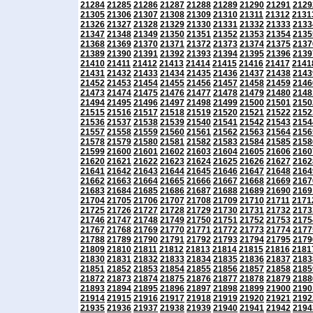
21284
21285
21286
21287
21288
21289
21290
21291
2129
21305
21306
21307
21308
21309
21310
21311
21312
2131
21326
21327
21328
21329
21330
21331
21332
21333
2133
21347
21348
21349
21350
21351
21352
21353
21354
2135
21368
21369
21370
21371
21372
21373
21374
21375
2137
21389
21390
21391
21392
21393
21394
21395
21396
2139
21410
21411
21412
21413
21414
21415
21416
21417
2141
21431
21432
21433
21434
21435
21436
21437
21438
2143
21452
21453
21454
21455
21456
21457
21458
21459
2146
21473
21474
21475
21476
21477
21478
21479
21480
2148
21494
21495
21496
21497
21498
21499
21500
21501
2150
21515
21516
21517
21518
21519
21520
21521
21522
2152
21536
21537
21538
21539
21540
21541
21542
21543
2154
21557
21558
21559
21560
21561
21562
21563
21564
2156
21578
21579
21580
21581
21582
21583
21584
21585
2158
21599
21600
21601
21602
21603
21604
21605
21606
2160
21620
21621
21622
21623
21624
21625
21626
21627
2162
21641
21642
21643
21644
21645
21646
21647
21648
2164
21662
21663
21664
21665
21666
21667
21668
21669
2167
21683
21684
21685
21686
21687
21688
21689
21690
2169
21704
21705
21706
21707
21708
21709
21710
21711
2171
21725
21726
21727
21728
21729
21730
21731
21732
2173
21746
21747
21748
21749
21750
21751
21752
21753
2175
21767
21768
21769
21770
21771
21772
21773
21774
2177
21788
21789
21790
21791
21792
21793
21794
21795
2179
21809
21810
21811
21812
21813
21814
21815
21816
2181
21830
21831
21832
21833
21834
21835
21836
21837
2183
21851
21852
21853
21854
21855
21856
21857
21858
2185
21872
21873
21874
21875
21876
21877
21878
21879
2188
21893
21894
21895
21896
21897
21898
21899
21900
2190
21914
21915
21916
21917
21918
21919
21920
21921
2192
21935
21936
21937
21938
21939
21940
21941
21942
2194