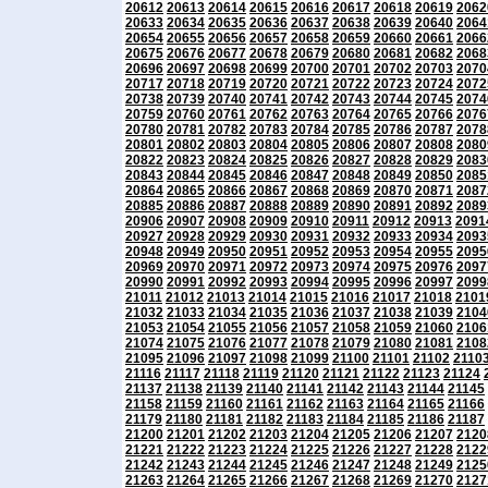
20612
20613
20614
20615
20616
20617
20618
20619
2062
20633
20634
20635
20636
20637
20638
20639
20640
2064
20654
20655
20656
20657
20658
20659
20660
20661
2066
20675
20676
20677
20678
20679
20680
20681
20682
2068
20696
20697
20698
20699
20700
20701
20702
20703
2070
20717
20718
20719
20720
20721
20722
20723
20724
2072
20738
20739
20740
20741
20742
20743
20744
20745
2074
20759
20760
20761
20762
20763
20764
20765
20766
2076
20780
20781
20782
20783
20784
20785
20786
20787
2078
20801
20802
20803
20804
20805
20806
20807
20808
2080
20822
20823
20824
20825
20826
20827
20828
20829
2083
20843
20844
20845
20846
20847
20848
20849
20850
2085
20864
20865
20866
20867
20868
20869
20870
20871
2087
20885
20886
20887
20888
20889
20890
20891
20892
2089
20906
20907
20908
20909
20910
20911
20912
20913
2091
20927
20928
20929
20930
20931
20932
20933
20934
2093
20948
20949
20950
20951
20952
20953
20954
20955
2095
20969
20970
20971
20972
20973
20974
20975
20976
2097
20990
20991
20992
20993
20994
20995
20996
20997
2099
21011
21012
21013
21014
21015
21016
21017
21018
2101
21032
21033
21034
21035
21036
21037
21038
21039
2104
21053
21054
21055
21056
21057
21058
21059
21060
2106
21074
21075
21076
21077
21078
21079
21080
21081
2108
21095
21096
21097
21098
21099
21100
21101
21102
2110
21116
21117
21118
21119
21120
21121
21122
21123
21124
21137
21138
21139
21140
21141
21142
21143
21144
21145
21158
21159
21160
21161
21162
21163
21164
21165
21166
21179
21180
21181
21182
21183
21184
21185
21186
21187
21200
21201
21202
21203
21204
21205
21206
21207
2120
21221
21222
21223
21224
21225
21226
21227
21228
2122
21242
21243
21244
21245
21246
21247
21248
21249
2125
21263
21264
21265
21266
21267
21268
21269
21270
2127