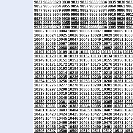
9827
9828
9829
9830
9831
9832
9833
9834
9835
9836
983
9852
9853
9854
9855
9856
9857
9858
9859
9860
9861
986
9877
9878
9879
9880
9881
9882
9883
9884
9885
9886
988
9902
9903
9904
9905
9906
9907
9908
9909
9910
9911
991
9927
9928
9929
9930
9931
9932
9933
9934
9935
9936
993
9952
9953
9954
9955
9956
9957
9958
9959
9960
9961
996
9977
9978
9979
9980
9981
9982
9983
9984
9985
9986
998
10002
10003
10004
10005
10006
10007
10008
10009
1001
10023
10024
10025
10026
10027
10028
10029
10030
1003
10044
10045
10046
10047
10048
10049
10050
10051
1005
10065
10066
10067
10068
10069
10070
10071
10072
1007
10086
10087
10088
10089
10090
10091
10092
10093
1009
10107
10108
10109
10110
10111
10112
10113
10114
10115
10128
10129
10130
10131
10132
10133
10134
10135
1013
10149
10150
10151
10152
10153
10154
10155
10156
1015
10170
10171
10172
10173
10174
10175
10176
10177
1017
10191
10192
10193
10194
10195
10196
10197
10198
1019
10212
10213
10214
10215
10216
10217
10218
10219
1022
10233
10234
10235
10236
10237
10238
10239
10240
1024
10254
10255
10256
10257
10258
10259
10260
10261
1026
10275
10276
10277
10278
10279
10280
10281
10282
1028
10296
10297
10298
10299
10300
10301
10302
10303
1030
10317
10318
10319
10320
10321
10322
10323
10324
1032
10338
10339
10340
10341
10342
10343
10344
10345
1034
10359
10360
10361
10362
10363
10364
10365
10366
1036
10380
10381
10382
10383
10384
10385
10386
10387
1038
10401
10402
10403
10404
10405
10406
10407
10408
1040
10422
10423
10424
10425
10426
10427
10428
10429
1043
10443
10444
10445
10446
10447
10448
10449
10450
1045
10464
10465
10466
10467
10468
10469
10470
10471
1047
10485
10486
10487
10488
10489
10490
10491
10492
1049
10506
10507
10508
10509
10510
10511
10512
10513
1051