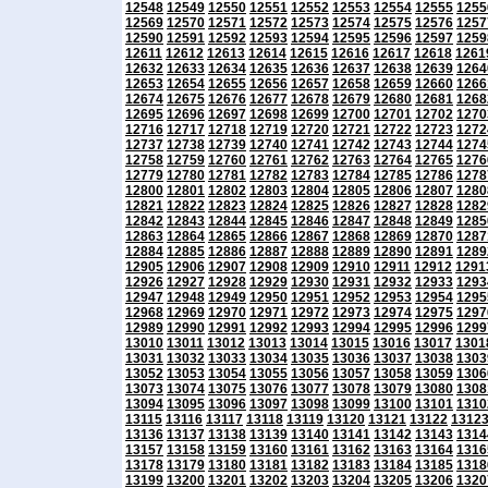
12548
12549
12550
12551
12552
12553
12554
12555
1255
12569
12570
12571
12572
12573
12574
12575
12576
1257
12590
12591
12592
12593
12594
12595
12596
12597
1259
12611
12612
12613
12614
12615
12616
12617
12618
1261
12632
12633
12634
12635
12636
12637
12638
12639
1264
12653
12654
12655
12656
12657
12658
12659
12660
1266
12674
12675
12676
12677
12678
12679
12680
12681
1268
12695
12696
12697
12698
12699
12700
12701
12702
1270
12716
12717
12718
12719
12720
12721
12722
12723
1272
12737
12738
12739
12740
12741
12742
12743
12744
1274
12758
12759
12760
12761
12762
12763
12764
12765
1276
12779
12780
12781
12782
12783
12784
12785
12786
1278
12800
12801
12802
12803
12804
12805
12806
12807
1280
12821
12822
12823
12824
12825
12826
12827
12828
1282
12842
12843
12844
12845
12846
12847
12848
12849
1285
12863
12864
12865
12866
12867
12868
12869
12870
1287
12884
12885
12886
12887
12888
12889
12890
12891
1289
12905
12906
12907
12908
12909
12910
12911
12912
1291
12926
12927
12928
12929
12930
12931
12932
12933
1293
12947
12948
12949
12950
12951
12952
12953
12954
1295
12968
12969
12970
12971
12972
12973
12974
12975
1297
12989
12990
12991
12992
12993
12994
12995
12996
1299
13010
13011
13012
13013
13014
13015
13016
13017
1301
13031
13032
13033
13034
13035
13036
13037
13038
1303
13052
13053
13054
13055
13056
13057
13058
13059
1306
13073
13074
13075
13076
13077
13078
13079
13080
1308
13094
13095
13096
13097
13098
13099
13100
13101
1310
13115
13116
13117
13118
13119
13120
13121
13122
1312
13136
13137
13138
13139
13140
13141
13142
13143
1314
13157
13158
13159
13160
13161
13162
13163
13164
1316
13178
13179
13180
13181
13182
13183
13184
13185
1318
13199
13200
13201
13202
13203
13204
13205
13206
1320