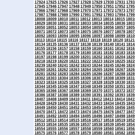
17924
17925
17926
17927
17928
17929
17930
17931
1793
17945
17946
17947
17948
17949
17950
17951
17952
1795
17966
17967
17968
17969
17970
17971
17972
17973
1797
17987
17988
17989
17990
17991
17992
17993
17994
1799
18008
18009
18010
18011
18012
18013
18014
18015
1801
18029
18030
18031
18032
18033
18034
18035
18036
1803
18050
18051
18052
18053
18054
18055
18056
18057
1805
18071
18072
18073
18074
18075
18076
18077
18078
1807
18092
18093
18094
18095
18096
18097
18098
18099
1810
18113
18114
18115
18116
18117
18118
18119
18120
18121
18134
18135
18136
18137
18138
18139
18140
18141
1814
18155
18156
18157
18158
18159
18160
18161
18162
1816
18176
18177
18178
18179
18180
18181
18182
18183
1818
18197
18198
18199
18200
18201
18202
18203
18204
1820
18218
18219
18220
18221
18222
18223
18224
18225
1822
18239
18240
18241
18242
18243
18244
18245
18246
1824
18260
18261
18262
18263
18264
18265
18266
18267
1826
18281
18282
18283
18284
18285
18286
18287
18288
1828
18302
18303
18304
18305
18306
18307
18308
18309
1831
18323
18324
18325
18326
18327
18328
18329
18330
1833
18344
18345
18346
18347
18348
18349
18350
18351
1835
18365
18366
18367
18368
18369
18370
18371
18372
1837
18386
18387
18388
18389
18390
18391
18392
18393
1839
18407
18408
18409
18410
18411
18412
18413
18414
1841
18428
18429
18430
18431
18432
18433
18434
18435
1843
18449
18450
18451
18452
18453
18454
18455
18456
1845
18470
18471
18472
18473
18474
18475
18476
18477
1847
18491
18492
18493
18494
18495
18496
18497
18498
1849
18512
18513
18514
18515
18516
18517
18518
18519
1852
18533
18534
18535
18536
18537
18538
18539
18540
1854
18554
18555
18556
18557
18558
18559
18560
18561
1856
18575
18576
18577
18578
18579
18580
18581
18582
1858