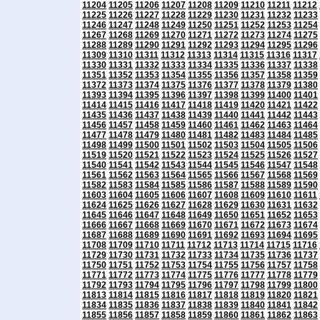
11204
11205
11206
11207
11208
11209
11210
11211
11212
11225
11226
11227
11228
11229
11230
11231
11232
11233
11246
11247
11248
11249
11250
11251
11252
11253
11254
11267
11268
11269
11270
11271
11272
11273
11274
11275
11288
11289
11290
11291
11292
11293
11294
11295
11296
11309
11310
11311
11312
11313
11314
11315
11316
11317
11330
11331
11332
11333
11334
11335
11336
11337
11338
11351
11352
11353
11354
11355
11356
11357
11358
11359
11372
11373
11374
11375
11376
11377
11378
11379
11380
11393
11394
11395
11396
11397
11398
11399
11400
11401
11414
11415
11416
11417
11418
11419
11420
11421
11422
11435
11436
11437
11438
11439
11440
11441
11442
11443
11456
11457
11458
11459
11460
11461
11462
11463
11464
11477
11478
11479
11480
11481
11482
11483
11484
11485
11498
11499
11500
11501
11502
11503
11504
11505
11506
11519
11520
11521
11522
11523
11524
11525
11526
11527
11540
11541
11542
11543
11544
11545
11546
11547
11548
11561
11562
11563
11564
11565
11566
11567
11568
11569
11582
11583
11584
11585
11586
11587
11588
11589
11590
11603
11604
11605
11606
11607
11608
11609
11610
11611
11624
11625
11626
11627
11628
11629
11630
11631
11632
11645
11646
11647
11648
11649
11650
11651
11652
11653
11666
11667
11668
11669
11670
11671
11672
11673
11674
11687
11688
11689
11690
11691
11692
11693
11694
11695
11708
11709
11710
11711
11712
11713
11714
11715
11716
11729
11730
11731
11732
11733
11734
11735
11736
11737
11750
11751
11752
11753
11754
11755
11756
11757
11758
11771
11772
11773
11774
11775
11776
11777
11778
11779
11792
11793
11794
11795
11796
11797
11798
11799
11800
11813
11814
11815
11816
11817
11818
11819
11820
11821
11834
11835
11836
11837
11838
11839
11840
11841
11842
11855
11856
11857
11858
11859
11860
11861
11862
11863