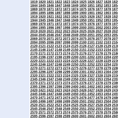
1819
1820
1821
1822
1823
1824
1825
1826
1827
1828
182
1844
1845
1846
1847
1848
1849
1850
1851
1852
1853
185
1869
1870
1871
1872
1873
1874
1875
1876
1877
1878
187
1894
1895
1896
1897
1898
1899
1900
1901
1902
1903
190
1919
1920
1921
1922
1923
1924
1925
1926
1927
1928
192
1944
1945
1946
1947
1948
1949
1950
1951
1952
1953
195
1969
1970
1971
1972
1973
1974
1975
1976
1977
1978
197
1994
1995
1996
1997
1998
1999
2000
2001
2002
2003
200
2019
2020
2021
2022
2023
2024
2025
2026
2027
2028
202
2044
2045
2046
2047
2048
2049
2050
2051
2052
2053
205
2069
2070
2071
2072
2073
2074
2075
2076
2077
2078
207
2094
2095
2096
2097
2098
2099
2100
2101
2102
2103
210
2120
2121
2122
2123
2124
2125
2126
2127
2128
2129
213
2145
2146
2147
2148
2149
2150
2151
2152
2153
2154
215
2170
2171
2172
2173
2174
2175
2176
2177
2178
2179
218
2195
2196
2197
2198
2199
2200
2201
2202
2203
2204
220
2220
2221
2222
2223
2224
2225
2226
2227
2228
2229
223
2245
2246
2247
2248
2249
2250
2251
2252
2253
2254
225
2270
2271
2272
2273
2274
2275
2276
2277
2278
2279
228
2295
2296
2297
2298
2299
2300
2301
2302
2303
2304
230
2320
2321
2322
2323
2324
2325
2326
2327
2328
2329
233
2345
2346
2347
2348
2349
2350
2351
2352
2353
2354
235
2370
2371
2372
2373
2374
2375
2376
2377
2378
2379
238
2395
2396
2397
2398
2399
2400
2401
2402
2403
2404
240
2420
2421
2422
2423
2424
2425
2426
2427
2428
2429
243
2445
2446
2447
2448
2449
2450
2451
2452
2453
2454
245
2470
2471
2472
2473
2474
2475
2476
2477
2478
2479
248
2495
2496
2497
2498
2499
2500
2501
2502
2503
2504
250
2520
2521
2522
2523
2524
2525
2526
2527
2528
2529
253
2545
2546
2547
2548
2549
2550
2551
2552
2553
2554
255
2570
2571
2572
2573
2574
2575
2576
2577
2578
2579
258
2595
2596
2597
2598
2599
2600
2601
2602
2603
2604
260