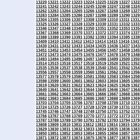
13220
13221
13222
13223
13224
13225
13226
13227
1322
13241
13242
13243
13244
13245
13246
13247
13248
1324
13262
13263
13264
13265
13266
13267
13268
13269
1327
13283
13284
13285
13286
13287
13288
13289
13290
1329
13304
13305
13306
13307
13308
13309
13310
13311
1331
13325
13326
13327
13328
13329
13330
13331
13332
1333
13346
13347
13348
13349
13350
13351
13352
13353
1335
13367
13368
13369
13370
13371
13372
13373
13374
1337
13388
13389
13390
13391
13392
13393
13394
13395
1339
13409
13410
13411
13412
13413
13414
13415
13416
1341
13430
13431
13432
13433
13434
13435
13436
13437
1343
13451
13452
13453
13454
13455
13456
13457
13458
1345
13472
13473
13474
13475
13476
13477
13478
13479
1348
13493
13494
13495
13496
13497
13498
13499
13500
1350
13514
13515
13516
13517
13518
13519
13520
13521
1352
13535
13536
13537
13538
13539
13540
13541
13542
1354
13556
13557
13558
13559
13560
13561
13562
13563
1356
13577
13578
13579
13580
13581
13582
13583
13584
1358
13598
13599
13600
13601
13602
13603
13604
13605
1360
13619
13620
13621
13622
13623
13624
13625
13626
1362
13640
13641
13642
13643
13644
13645
13646
13647
1364
13661
13662
13663
13664
13665
13666
13667
13668
1366
13682
13683
13684
13685
13686
13687
13688
13689
1369
13703
13704
13705
13706
13707
13708
13709
13710
1371
13724
13725
13726
13727
13728
13729
13730
13731
1373
13745
13746
13747
13748
13749
13750
13751
13752
1375
13766
13767
13768
13769
13770
13771
13772
13773
1377
13787
13788
13789
13790
13791
13792
13793
13794
1379
13808
13809
13810
13811
13812
13813
13814
13815
1381
13829
13830
13831
13832
13833
13834
13835
13836
1383
13850
13851
13852
13853
13854
13855
13856
13857
1385
13871
13872
13873
13874
13875
13876
13877
13878
1387