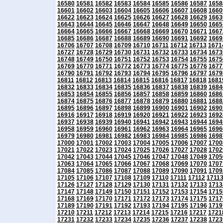
16580
16581
16582
16583
16584
16585
16586
16587
1658
16601
16602
16603
16604
16605
16606
16607
16608
1660
16622
16623
16624
16625
16626
16627
16628
16629
1663
16643
16644
16645
16646
16647
16648
16649
16650
1665
16664
16665
16666
16667
16668
16669
16670
16671
1667
16685
16686
16687
16688
16689
16690
16691
16692
1669
16706
16707
16708
16709
16710
16711
16712
16713
1671
16727
16728
16729
16730
16731
16732
16733
16734
1673
16748
16749
16750
16751
16752
16753
16754
16755
1675
16769
16770
16771
16772
16773
16774
16775
16776
1677
16790
16791
16792
16793
16794
16795
16796
16797
1679
16811
16812
16813
16814
16815
16816
16817
16818
1681
16832
16833
16834
16835
16836
16837
16838
16839
1684
16853
16854
16855
16856
16857
16858
16859
16860
1686
16874
16875
16876
16877
16878
16879
16880
16881
1688
16895
16896
16897
16898
16899
16900
16901
16902
1690
16916
16917
16918
16919
16920
16921
16922
16923
1692
16937
16938
16939
16940
16941
16942
16943
16944
1694
16958
16959
16960
16961
16962
16963
16964
16965
1696
16979
16980
16981
16982
16983
16984
16985
16986
1698
17000
17001
17002
17003
17004
17005
17006
17007
1700
17021
17022
17023
17024
17025
17026
17027
17028
1702
17042
17043
17044
17045
17046
17047
17048
17049
1705
17063
17064
17065
17066
17067
17068
17069
17070
1707
17084
17085
17086
17087
17088
17089
17090
17091
1709
17105
17106
17107
17108
17109
17110
17111
17112
1711
17126
17127
17128
17129
17130
17131
17132
17133
1713
17147
17148
17149
17150
17151
17152
17153
17154
1715
17168
17169
17170
17171
17172
17173
17174
17175
1717
17189
17190
17191
17192
17193
17194
17195
17196
1719
17210
17211
17212
17213
17214
17215
17216
17217
1721
17231
17232
17233
17234
17235
17236
17237
17238
1723