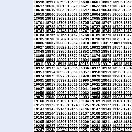
18596
18597
18598
18599
18600
18601
18602
18603
1860
18617
18618
18619
18620
18621
18622
18623
18624
1862
18638
18639
18640
18641
18642
18643
18644
18645
1864
18659
18660
18661
18662
18663
18664
18665
18666
1866
18680
18681
18682
18683
18684
18685
18686
18687
1868
18701
18702
18703
18704
18705
18706
18707
18708
1870
18722
18723
18724
18725
18726
18727
18728
18729
1873
18743
18744
18745
18746
18747
18748
18749
18750
1875
18764
18765
18766
18767
18768
18769
18770
18771
1877
18785
18786
18787
18788
18789
18790
18791
18792
1879
18806
18807
18808
18809
18810
18811
18812
18813
1881
18827
18828
18829
18830
18831
18832
18833
18834
1883
18848
18849
18850
18851
18852
18853
18854
18855
1885
18869
18870
18871
18872
18873
18874
18875
18876
1887
18890
18891
18892
18893
18894
18895
18896
18897
1889
18911
18912
18913
18914
18915
18916
18917
18918
1891
18932
18933
18934
18935
18936
18937
18938
18939
1894
18953
18954
18955
18956
18957
18958
18959
18960
1896
18974
18975
18976
18977
18978
18979
18980
18981
1898
18995
18996
18997
18998
18999
19000
19001
19002
1900
19016
19017
19018
19019
19020
19021
19022
19023
1902
19037
19038
19039
19040
19041
19042
19043
19044
1904
19058
19059
19060
19061
19062
19063
19064
19065
1906
19079
19080
19081
19082
19083
19084
19085
19086
1908
19100
19101
19102
19103
19104
19105
19106
19107
1910
19121
19122
19123
19124
19125
19126
19127
19128
1912
19142
19143
19144
19145
19146
19147
19148
19149
1915
19163
19164
19165
19166
19167
19168
19169
19170
1917
19184
19185
19186
19187
19188
19189
19190
19191
1919
19205
19206
19207
19208
19209
19210
19211
19212
1921
19226
19227
19228
19229
19230
19231
19232
19233
1923
19247
19248
19249
19250
19251
19252
19253
19254
1925