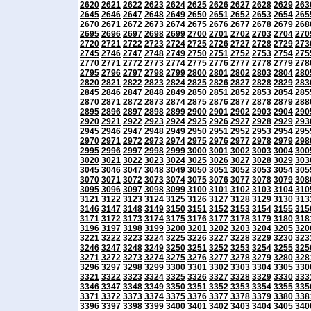
2620
2621
2622
2623
2624
2625
2626
2627
2628
2629
263
2645
2646
2647
2648
2649
2650
2651
2652
2653
2654
265
2670
2671
2672
2673
2674
2675
2676
2677
2678
2679
268
2695
2696
2697
2698
2699
2700
2701
2702
2703
2704
270
2720
2721
2722
2723
2724
2725
2726
2727
2728
2729
273
2745
2746
2747
2748
2749
2750
2751
2752
2753
2754
275
2770
2771
2772
2773
2774
2775
2776
2777
2778
2779
278
2795
2796
2797
2798
2799
2800
2801
2802
2803
2804
280
2820
2821
2822
2823
2824
2825
2826
2827
2828
2829
283
2845
2846
2847
2848
2849
2850
2851
2852
2853
2854
285
2870
2871
2872
2873
2874
2875
2876
2877
2878
2879
288
2895
2896
2897
2898
2899
2900
2901
2902
2903
2904
290
2920
2921
2922
2923
2924
2925
2926
2927
2928
2929
293
2945
2946
2947
2948
2949
2950
2951
2952
2953
2954
295
2970
2971
2972
2973
2974
2975
2976
2977
2978
2979
298
2995
2996
2997
2998
2999
3000
3001
3002
3003
3004
300
3020
3021
3022
3023
3024
3025
3026
3027
3028
3029
303
3045
3046
3047
3048
3049
3050
3051
3052
3053
3054
305
3070
3071
3072
3073
3074
3075
3076
3077
3078
3079
308
3095
3096
3097
3098
3099
3100
3101
3102
3103
3104
310
3121
3122
3123
3124
3125
3126
3127
3128
3129
3130
313
3146
3147
3148
3149
3150
3151
3152
3153
3154
3155
315
3171
3172
3173
3174
3175
3176
3177
3178
3179
3180
318
3196
3197
3198
3199
3200
3201
3202
3203
3204
3205
320
3221
3222
3223
3224
3225
3226
3227
3228
3229
3230
323
3246
3247
3248
3249
3250
3251
3252
3253
3254
3255
325
3271
3272
3273
3274
3275
3276
3277
3278
3279
3280
328
3296
3297
3298
3299
3300
3301
3302
3303
3304
3305
330
3321
3322
3323
3324
3325
3326
3327
3328
3329
3330
333
3346
3347
3348
3349
3350
3351
3352
3353
3354
3355
335
3371
3372
3373
3374
3375
3376
3377
3378
3379
3380
338
3396
3397
3398
3399
3400
3401
3402
3403
3404
3405
340