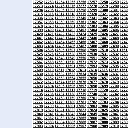
17252
17253
17254
17255
17256
17257
17258
17259
1726
17273
17274
17275
17276
17277
17278
17279
17280
1728
17294
17295
17296
17297
17298
17299
17300
17301
1730
17315
17316
17317
17318
17319
17320
17321
17322
1732
17336
17337
17338
17339
17340
17341
17342
17343
1734
17357
17358
17359
17360
17361
17362
17363
17364
1736
17378
17379
17380
17381
17382
17383
17384
17385
1738
17399
17400
17401
17402
17403
17404
17405
17406
1740
17420
17421
17422
17423
17424
17425
17426
17427
1742
17441
17442
17443
17444
17445
17446
17447
17448
1744
17462
17463
17464
17465
17466
17467
17468
17469
1747
17483
17484
17485
17486
17487
17488
17489
17490
1749
17504
17505
17506
17507
17508
17509
17510
17511
1751
17525
17526
17527
17528
17529
17530
17531
17532
1753
17546
17547
17548
17549
17550
17551
17552
17553
1755
17567
17568
17569
17570
17571
17572
17573
17574
1757
17588
17589
17590
17591
17592
17593
17594
17595
1759
17609
17610
17611
17612
17613
17614
17615
17616
1761
17630
17631
17632
17633
17634
17635
17636
17637
1763
17651
17652
17653
17654
17655
17656
17657
17658
1765
17672
17673
17674
17675
17676
17677
17678
17679
1768
17693
17694
17695
17696
17697
17698
17699
17700
1770
17714
17715
17716
17717
17718
17719
17720
17721
1772
17735
17736
17737
17738
17739
17740
17741
17742
1774
17756
17757
17758
17759
17760
17761
17762
17763
1776
17777
17778
17779
17780
17781
17782
17783
17784
1778
17798
17799
17800
17801
17802
17803
17804
17805
1780
17819
17820
17821
17822
17823
17824
17825
17826
1782
17840
17841
17842
17843
17844
17845
17846
17847
1784
17861
17862
17863
17864
17865
17866
17867
17868
1786
17882
17883
17884
17885
17886
17887
17888
17889
1789
17903
17904
17905
17906
17907
17908
17909
17910
1791