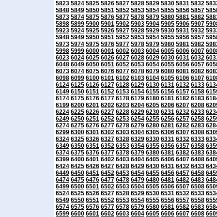
5823
5824
5825
5826
5827
5828
5829
5830
5831
5832
583
5848
5849
5850
5851
5852
5853
5854
5855
5856
5857
585
5873
5874
5875
5876
5877
5878
5879
5880
5881
5882
588
5898
5899
5900
5901
5902
5903
5904
5905
5906
5907
590
5923
5924
5925
5926
5927
5928
5929
5930
5931
5932
593
5948
5949
5950
5951
5952
5953
5954
5955
5956
5957
595
5973
5974
5975
5976
5977
5978
5979
5980
5981
5982
598
5998
5999
6000
6001
6002
6003
6004
6005
6006
6007
600
6023
6024
6025
6026
6027
6028
6029
6030
6031
6032
603
6048
6049
6050
6051
6052
6053
6054
6055
6056
6057
605
6073
6074
6075
6076
6077
6078
6079
6080
6081
6082
608
6098
6099
6100
6101
6102
6103
6104
6105
6106
6107
610
6124
6125
6126
6127
6128
6129
6130
6131
6132
6133
613
6149
6150
6151
6152
6153
6154
6155
6156
6157
6158
615
6174
6175
6176
6177
6178
6179
6180
6181
6182
6183
618
6199
6200
6201
6202
6203
6204
6205
6206
6207
6208
620
6224
6225
6226
6227
6228
6229
6230
6231
6232
6233
623
6249
6250
6251
6252
6253
6254
6255
6256
6257
6258
625
6274
6275
6276
6277
6278
6279
6280
6281
6282
6283
628
6299
6300
6301
6302
6303
6304
6305
6306
6307
6308
630
6324
6325
6326
6327
6328
6329
6330
6331
6332
6333
633
6349
6350
6351
6352
6353
6354
6355
6356
6357
6358
635
6374
6375
6376
6377
6378
6379
6380
6381
6382
6383
638
6399
6400
6401
6402
6403
6404
6405
6406
6407
6408
640
6424
6425
6426
6427
6428
6429
6430
6431
6432
6433
643
6449
6450
6451
6452
6453
6454
6455
6456
6457
6458
645
6474
6475
6476
6477
6478
6479
6480
6481
6482
6483
648
6499
6500
6501
6502
6503
6504
6505
6506
6507
6508
650
6524
6525
6526
6527
6528
6529
6530
6531
6532
6533
653
6549
6550
6551
6552
6553
6554
6555
6556
6557
6558
655
6574
6575
6576
6577
6578
6579
6580
6581
6582
6583
658
6599
6600
6601
6602
6603
6604
6605
6606
6607
6608
660