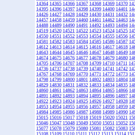
14364
14365
14366
14367
14368
14369
14370
14
14395
14396
14397
14398
14399
14400
14401
14
14426
14427
14428
14429
14430
14431
14432
14
14457
14458
14459
14460
14461
14462
14463
14
14488
14489
14490
14491
14492
14493
14494
14
14519
14520
14521
14522
14523
14524
14525
14
14550
14551
14552
14553
14554
14555
14556
14
14581
14582
14583
14584
14585
14586
14587
14
14612
14613
14614
14615
14616
14617
14618
14
14643
14644
14645
14646
14647
14648
14649
14
14674
14675
14676
14677
14678
14679
14680
14
14705
14706
14707
14708
14709
14710
14711
14
14736
14737
14738
14739
14740
14741
14742
14
14767
14768
14769
14770
14771
14772
14773
14
14798
14799
14800
14801
14802
14803
14804
14
14829
14830
14831
14832
14833
14834
14835
14
14860
14861
14862
14863
14864
14865
14866
14
14891
14892
14893
14894
14895
14896
14897
14
14922
14923
14924
14925
14926
14927
14928
14
14953
14954
14955
14956
14957
14958
14959
14
14984
14985
14986
14987
14988
14989
14990
14
15015
15016
15017
15018
15019
15020
15021
15
15046
15047
15048
15049
15050
15051
15052
15
15077
15078
15079
15080
15081
15082
15083
15
15108
15109
15110
15111
15112
15113
15114
151