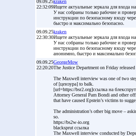
09.09.25
kraken
22:32:09
Ищете актуальные зеркала для входа на
У нас собраны только рабочие и прове
инструкции по безопасному входу чере
быстро и максимально безопасно.
09.09.25
kraken
22:30:30
Ищете актуальные зеркала для входа на
У нас собраны только рабочие и прове
инструкции по безопасному входу чере
анонимно, быстро и максимально безо
09.09.25
GeorgeMow
22:20:20
The Justice Department on Friday released 
The Maxwell interview was one of two steps
of [цензура] to balk.
[url=https://bsr2.org]ссылка на блекспрут[
Attorney General Pam Bondi and other offic
that have caused Epstein’s victims to sugge
The administration’s other big move – aski
so.
https://bs2w-io.org
blacksprut ссылка
The Maxwell interview conducted by Deputy