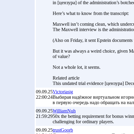
in [цензура] of the administration’s botche
Here’s what to know from the transcript:
Maxwell isn’t coming clean, which undercu
The Maxwell interview is the administration’s
(Also on Friday, it sent Epstein document
But it was always a weird choice, given Ma
of value?
Not a whole lot, it seems.
Related article
This undated trial evidence [цензура] De
09.09.25
Victoriasig
22:00:24
Выбирая надёжное виртуальном игорном до
в первую очередь надо обращать на на
09.09.25
WilliamNuh
21:59:29
50x the betting requirement for bonus winning
challenging for ordinary players.
09.09.25
trustGoorb