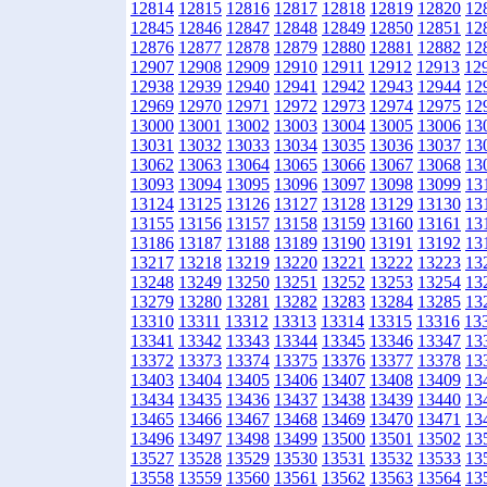
12814
12815
12816
12817
12818
12819
12820
12
12845
12846
12847
12848
12849
12850
12851
12
12876
12877
12878
12879
12880
12881
12882
12
12907
12908
12909
12910
12911
12912
12913
12
12938
12939
12940
12941
12942
12943
12944
12
12969
12970
12971
12972
12973
12974
12975
12
13000
13001
13002
13003
13004
13005
13006
13
13031
13032
13033
13034
13035
13036
13037
13
13062
13063
13064
13065
13066
13067
13068
13
13093
13094
13095
13096
13097
13098
13099
13
13124
13125
13126
13127
13128
13129
13130
13
13155
13156
13157
13158
13159
13160
13161
13
13186
13187
13188
13189
13190
13191
13192
13
13217
13218
13219
13220
13221
13222
13223
13
13248
13249
13250
13251
13252
13253
13254
13
13279
13280
13281
13282
13283
13284
13285
13
13310
13311
13312
13313
13314
13315
13316
13
13341
13342
13343
13344
13345
13346
13347
13
13372
13373
13374
13375
13376
13377
13378
13
13403
13404
13405
13406
13407
13408
13409
13
13434
13435
13436
13437
13438
13439
13440
13
13465
13466
13467
13468
13469
13470
13471
13
13496
13497
13498
13499
13500
13501
13502
13
13527
13528
13529
13530
13531
13532
13533
13
13558
13559
13560
13561
13562
13563
13564
13