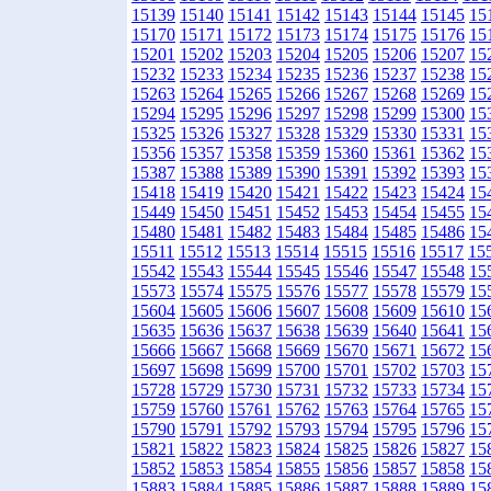
15139
15140
15141
15142
15143
15144
15145
15
15170
15171
15172
15173
15174
15175
15176
15
15201
15202
15203
15204
15205
15206
15207
15
15232
15233
15234
15235
15236
15237
15238
15
15263
15264
15265
15266
15267
15268
15269
15
15294
15295
15296
15297
15298
15299
15300
15
15325
15326
15327
15328
15329
15330
15331
15
15356
15357
15358
15359
15360
15361
15362
15
15387
15388
15389
15390
15391
15392
15393
15
15418
15419
15420
15421
15422
15423
15424
15
15449
15450
15451
15452
15453
15454
15455
15
15480
15481
15482
15483
15484
15485
15486
15
15511
15512
15513
15514
15515
15516
15517
15
15542
15543
15544
15545
15546
15547
15548
15
15573
15574
15575
15576
15577
15578
15579
15
15604
15605
15606
15607
15608
15609
15610
15
15635
15636
15637
15638
15639
15640
15641
15
15666
15667
15668
15669
15670
15671
15672
15
15697
15698
15699
15700
15701
15702
15703
15
15728
15729
15730
15731
15732
15733
15734
15
15759
15760
15761
15762
15763
15764
15765
15
15790
15791
15792
15793
15794
15795
15796
15
15821
15822
15823
15824
15825
15826
15827
15
15852
15853
15854
15855
15856
15857
15858
15
15883
15884
15885
15886
15887
15888
15889
15