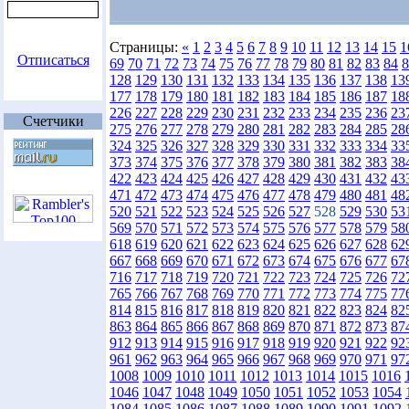
Страницы:
«
1
2
3
4
5
6
7
8
9
10
11
12
13
14
15
1
Отписаться
69
70
71
72
73
74
75
76
77
78
79
80
81
82
83
84
8
128
129
130
131
132
133
134
135
136
137
138
13
177
178
179
180
181
182
183
184
185
186
187
18
226
227
228
229
230
231
232
233
234
235
236
23
Счетчики
275
276
277
278
279
280
281
282
283
284
285
28
324
325
326
327
328
329
330
331
332
333
334
33
373
374
375
376
377
378
379
380
381
382
383
38
422
423
424
425
426
427
428
429
430
431
432
43
471
472
473
474
475
476
477
478
479
480
481
48
520
521
522
523
524
525
526
527
528
529
530
53
569
570
571
572
573
574
575
576
577
578
579
58
618
619
620
621
622
623
624
625
626
627
628
62
667
668
669
670
671
672
673
674
675
676
677
67
716
717
718
719
720
721
722
723
724
725
726
72
765
766
767
768
769
770
771
772
773
774
775
77
814
815
816
817
818
819
820
821
822
823
824
82
863
864
865
866
867
868
869
870
871
872
873
87
912
913
914
915
916
917
918
919
920
921
922
92
961
962
963
964
965
966
967
968
969
970
971
97
1008
1009
1010
1011
1012
1013
1014
1015
1016
1046
1047
1048
1049
1050
1051
1052
1053
1054
1084
1085
1086
1087
1088
1089
1090
1091
1092