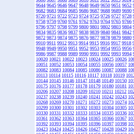
9644
9645
9646
9647
9648
9649
9650
9651
9652
9682
9683
9684
9685
9686
9687
9688
9689
9690
9720
9721
9722
9723
9724
9725
9726
9727
9728
9758
9759
9760
9761
9762
9763
9764
9765
9766
9796
9797
9798
9799
9800
9801
9802
9803
9804
9834
9835
9836
9837
9838
9839
9840
9841
9842
9872
9873
9874
9875
9876
9877
9878
9879
9880
9910
9911
9912
9913
9914
9915
9916
9917
9918
9948
9949
9950
9951
9952
9953
9954
9955
9956
9986
9987
9988
9989
9990
9991
9992
9993
9994
10020
10021
10022
10023
10024
10025
10026
10
10051
10052
10053
10054
10055
10056
10057
10
10082
10083
10084
10085
10086
10087
10088
10
10113
10114
10115
10116
10117
10118
10119
101
10144
10145
10146
10147
10148
10149
10150
10
10175
10176
10177
10178
10179
10180
10181
10
10206
10207
10208
10209
10210
10211
10212
10
10237
10238
10239
10240
10241
10242
10243
10
10268
10269
10270
10271
10272
10273
10274
10
10299
10300
10301
10302
10303
10304
10305
10
10330
10331
10332
10333
10334
10335
10336
10
10361
10362
10363
10364
10365
10366
10367
10
10392
10393
10394
10395
10396
10397
10398
10
10423
10424
10425
10426
10427
10428
10429
10