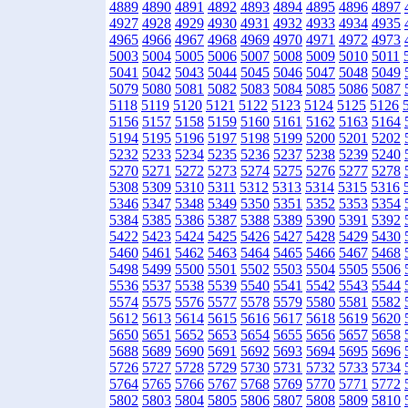
4889
4890
4891
4892
4893
4894
4895
4896
4897
4927
4928
4929
4930
4931
4932
4933
4934
4935
4965
4966
4967
4968
4969
4970
4971
4972
4973
5003
5004
5005
5006
5007
5008
5009
5010
5011
5041
5042
5043
5044
5045
5046
5047
5048
5049
5079
5080
5081
5082
5083
5084
5085
5086
5087
5118
5119
5120
5121
5122
5123
5124
5125
5126
5156
5157
5158
5159
5160
5161
5162
5163
5164
5194
5195
5196
5197
5198
5199
5200
5201
5202
5232
5233
5234
5235
5236
5237
5238
5239
5240
5270
5271
5272
5273
5274
5275
5276
5277
5278
5308
5309
5310
5311
5312
5313
5314
5315
5316
5346
5347
5348
5349
5350
5351
5352
5353
5354
5384
5385
5386
5387
5388
5389
5390
5391
5392
5422
5423
5424
5425
5426
5427
5428
5429
5430
5460
5461
5462
5463
5464
5465
5466
5467
5468
5498
5499
5500
5501
5502
5503
5504
5505
5506
5536
5537
5538
5539
5540
5541
5542
5543
5544
5574
5575
5576
5577
5578
5579
5580
5581
5582
5612
5613
5614
5615
5616
5617
5618
5619
5620
5650
5651
5652
5653
5654
5655
5656
5657
5658
5688
5689
5690
5691
5692
5693
5694
5695
5696
5726
5727
5728
5729
5730
5731
5732
5733
5734
5764
5765
5766
5767
5768
5769
5770
5771
5772
5802
5803
5804
5805
5806
5807
5808
5809
5810