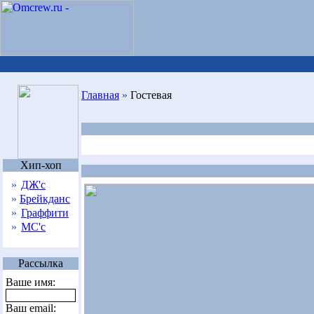
Главная
»
Гостевая
Хип-хоп
»
ДЖ'с
»
Брейкданс
»
Граффити
»
МС'с
Рассылка
Ваше имя:
Ваш email: