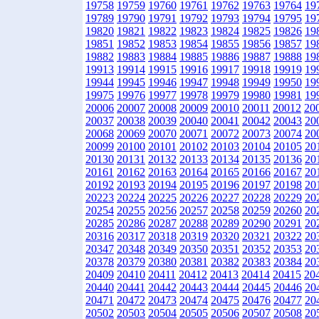
19758
19759
19760
19761
19762
19763
19764
19
19789
19790
19791
19792
19793
19794
19795
19
19820
19821
19822
19823
19824
19825
19826
19
19851
19852
19853
19854
19855
19856
19857
19
19882
19883
19884
19885
19886
19887
19888
19
19913
19914
19915
19916
19917
19918
19919
19
19944
19945
19946
19947
19948
19949
19950
19
19975
19976
19977
19978
19979
19980
19981
19
20006
20007
20008
20009
20010
20011
20012
20
20037
20038
20039
20040
20041
20042
20043
20
20068
20069
20070
20071
20072
20073
20074
20
20099
20100
20101
20102
20103
20104
20105
20
20130
20131
20132
20133
20134
20135
20136
20
20161
20162
20163
20164
20165
20166
20167
20
20192
20193
20194
20195
20196
20197
20198
20
20223
20224
20225
20226
20227
20228
20229
20
20254
20255
20256
20257
20258
20259
20260
20
20285
20286
20287
20288
20289
20290
20291
20
20316
20317
20318
20319
20320
20321
20322
20
20347
20348
20349
20350
20351
20352
20353
20
20378
20379
20380
20381
20382
20383
20384
20
20409
20410
20411
20412
20413
20414
20415
20
20440
20441
20442
20443
20444
20445
20446
20
20471
20472
20473
20474
20475
20476
20477
20
20502
20503
20504
20505
20506
20507
20508
20