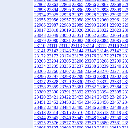
22862
22863
22864
22865
22866
22867
22868
22
22893
22894
22895
22896
22897
22898
22899
22
22924
22925
22926
22927
22928
22929
22930
22
22955
22956
22957
22958
22959
22960
22961
22
22986
22987
22988
22989
22990
22991
22992
22
23017
23018
23019
23020
23021
23022
23023
23
23048
23049
23050
23051
23052
23053
23054
23
23079
23080
23081
23082
23083
23084
23085
23
23110
23111
23112
23113
23114
23115
23116
231
23141
23142
23143
23144
23145
23146
23147
23
23172
23173
23174
23175
23176
23177
23178
23
23203
23204
23205
23206
23207
23208
23209
23
23234
23235
23236
23237
23238
23239
23240
23
23265
23266
23267
23268
23269
23270
23271
23
23296
23297
23298
23299
23300
23301
23302
23
23327
23328
23329
23330
23331
23332
23333
23
23358
23359
23360
23361
23362
23363
23364
23
23389
23390
23391
23392
23393
23394
23395
23
23420
23421
23422
23423
23424
23425
23426
23
23451
23452
23453
23454
23455
23456
23457
23
23482
23483
23484
23485
23486
23487
23488
23
23513
23514
23515
23516
23517
23518
23519
23
23544
23545
23546
23547
23548
23549
23550
23
23575
23576
23577
23578
23579
23580
23581
23
23606
23607
23608
23609
23610
23611
23612
23