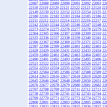
22087
22088
22089
22090
22091
22092
22093
22
22118
22119
22120
22121
22122
22123
22124
22
22149
22150
22151
22152
22153
22154
22155
22
22180
22181
22182
22183
22184
22185
22186
22
22211
22212
22213
22214
22215
22216
22217
22
22242
22243
22244
22245
22246
22247
22248
22
22273
22274
22275
22276
22277
22278
22279
22
22304
22305
22306
22307
22308
22309
22310
22
22335
22336
22337
22338
22339
22340
22341
22
22366
22367
22368
22369
22370
22371
22372
22
22397
22398
22399
22400
22401
22402
22403
22
22428
22429
22430
22431
22432
22433
22434
22
22459
22460
22461
22462
22463
22464
22465
22
22490
22491
22492
22493
22494
22495
22496
22
22521
22522
22523
22524
22525
22526
22527
22
22552
22553
22554
22555
22556
22557
22558
22
22583
22584
22585
22586
22587
22588
22589
22
22614
22615
22616
22617
22618
22619
22620
22
22645
22646
22647
22648
22649
22650
22651
22
22676
22677
22678
22679
22680
22681
22682
22
22707
22708
22709
22710
22711
22712
22713
22
22738
22739
22740
22741
22742
22743
22744
22
22769
22770
22771
22772
22773
22774
22775
22
22800
22801
22802
22803
22804
22805
22806
22
22831
22832
22833
22834
22835
22836
22837
22