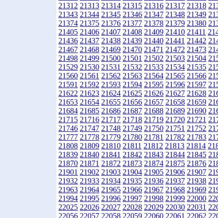
21312
21313
21314
21315
21316
21317
21318
21
21343
21344
21345
21346
21347
21348
21349
21
21374
21375
21376
21377
21378
21379
21380
21
21405
21406
21407
21408
21409
21410
21411
21
21436
21437
21438
21439
21440
21441
21442
21
21467
21468
21469
21470
21471
21472
21473
21
21498
21499
21500
21501
21502
21503
21504
21
21529
21530
21531
21532
21533
21534
21535
21
21560
21561
21562
21563
21564
21565
21566
21
21591
21592
21593
21594
21595
21596
21597
21
21622
21623
21624
21625
21626
21627
21628
21
21653
21654
21655
21656
21657
21658
21659
21
21684
21685
21686
21687
21688
21689
21690
21
21715
21716
21717
21718
21719
21720
21721
21
21746
21747
21748
21749
21750
21751
21752
21
21777
21778
21779
21780
21781
21782
21783
21
21808
21809
21810
21811
21812
21813
21814
21
21839
21840
21841
21842
21843
21844
21845
21
21870
21871
21872
21873
21874
21875
21876
21
21901
21902
21903
21904
21905
21906
21907
21
21932
21933
21934
21935
21936
21937
21938
21
21963
21964
21965
21966
21967
21968
21969
21
21994
21995
21996
21997
21998
21999
22000
22
22025
22026
22027
22028
22029
22030
22031
22
22056
22057
22058
22059
22060
22061
22062
22