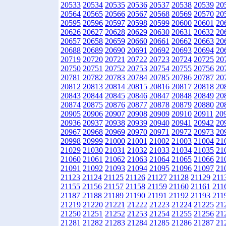
20533
20534
20535
20536
20537
20538
20539
20
20564
20565
20566
20567
20568
20569
20570
20
20595
20596
20597
20598
20599
20600
20601
20
20626
20627
20628
20629
20630
20631
20632
20
20657
20658
20659
20660
20661
20662
20663
20
20688
20689
20690
20691
20692
20693
20694
20
20719
20720
20721
20722
20723
20724
20725
20
20750
20751
20752
20753
20754
20755
20756
20
20781
20782
20783
20784
20785
20786
20787
20
20812
20813
20814
20815
20816
20817
20818
20
20843
20844
20845
20846
20847
20848
20849
20
20874
20875
20876
20877
20878
20879
20880
20
20905
20906
20907
20908
20909
20910
20911
20
20936
20937
20938
20939
20940
20941
20942
20
20967
20968
20969
20970
20971
20972
20973
20
20998
20999
21000
21001
21002
21003
21004
21
21029
21030
21031
21032
21033
21034
21035
21
21060
21061
21062
21063
21064
21065
21066
21
21091
21092
21093
21094
21095
21096
21097
21
21123
21124
21125
21126
21127
21128
21129
211
21155
21156
21157
21158
21159
21160
21161
211
21187
21188
21189
21190
21191
21192
21193
211
21219
21220
21221
21222
21223
21224
21225
21
21250
21251
21252
21253
21254
21255
21256
21
21281
21282
21283
21284
21285
21286
21287
21