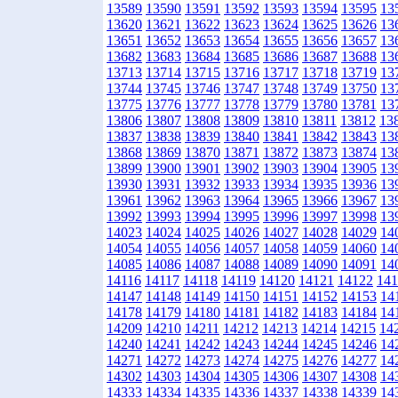
13589
13590
13591
13592
13593
13594
13595
13
13620
13621
13622
13623
13624
13625
13626
13
13651
13652
13653
13654
13655
13656
13657
13
13682
13683
13684
13685
13686
13687
13688
13
13713
13714
13715
13716
13717
13718
13719
13
13744
13745
13746
13747
13748
13749
13750
13
13775
13776
13777
13778
13779
13780
13781
13
13806
13807
13808
13809
13810
13811
13812
13
13837
13838
13839
13840
13841
13842
13843
13
13868
13869
13870
13871
13872
13873
13874
13
13899
13900
13901
13902
13903
13904
13905
13
13930
13931
13932
13933
13934
13935
13936
13
13961
13962
13963
13964
13965
13966
13967
13
13992
13993
13994
13995
13996
13997
13998
13
14023
14024
14025
14026
14027
14028
14029
14
14054
14055
14056
14057
14058
14059
14060
14
14085
14086
14087
14088
14089
14090
14091
14
14116
14117
14118
14119
14120
14121
14122
141
14147
14148
14149
14150
14151
14152
14153
14
14178
14179
14180
14181
14182
14183
14184
14
14209
14210
14211
14212
14213
14214
14215
14
14240
14241
14242
14243
14244
14245
14246
14
14271
14272
14273
14274
14275
14276
14277
14
14302
14303
14304
14305
14306
14307
14308
14
14333
14334
14335
14336
14337
14338
14339
14