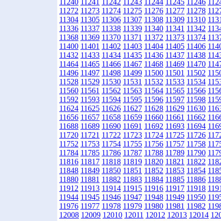
11240
11241
11242
11243
11244
11245
11246
112
11272
11273
11274
11275
11276
11277
11278
112
11304
11305
11306
11307
11308
11309
11310
113
11336
11337
11338
11339
11340
11341
11342
113
11368
11369
11370
11371
11372
11373
11374
113
11400
11401
11402
11403
11404
11405
11406
114
11432
11433
11434
11435
11436
11437
11438
114
11464
11465
11466
11467
11468
11469
11470
114
11496
11497
11498
11499
11500
11501
11502
115
11528
11529
11530
11531
11532
11533
11534
115
11560
11561
11562
11563
11564
11565
11566
115
11592
11593
11594
11595
11596
11597
11598
115
11624
11625
11626
11627
11628
11629
11630
116
11656
11657
11658
11659
11660
11661
11662
116
11688
11689
11690
11691
11692
11693
11694
116
11720
11721
11722
11723
11724
11725
11726
117
11752
11753
11754
11755
11756
11757
11758
117
11784
11785
11786
11787
11788
11789
11790
117
11816
11817
11818
11819
11820
11821
11822
118
11848
11849
11850
11851
11852
11853
11854
118
11880
11881
11882
11883
11884
11885
11886
118
11912
11913
11914
11915
11916
11917
11918
119
11944
11945
11946
11947
11948
11949
11950
119
11976
11977
11978
11979
11980
11981
11982
119
12008
12009
12010
12011
12012
12013
12014
12