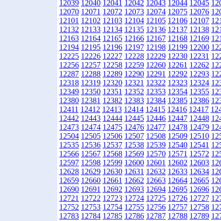
12039
12040
12041
12042
12043
12044
12045
12
12070
12071
12072
12073
12074
12075
12076
12
12101
12102
12103
12104
12105
12106
12107
12
12132
12133
12134
12135
12136
12137
12138
12
12163
12164
12165
12166
12167
12168
12169
12
12194
12195
12196
12197
12198
12199
12200
12
12225
12226
12227
12228
12229
12230
12231
12
12256
12257
12258
12259
12260
12261
12262
12
12287
12288
12289
12290
12291
12292
12293
12
12318
12319
12320
12321
12322
12323
12324
12
12349
12350
12351
12352
12353
12354
12355
12
12380
12381
12382
12383
12384
12385
12386
12
12411
12412
12413
12414
12415
12416
12417
12
12442
12443
12444
12445
12446
12447
12448
12
12473
12474
12475
12476
12477
12478
12479
12
12504
12505
12506
12507
12508
12509
12510
12
12535
12536
12537
12538
12539
12540
12541
12
12566
12567
12568
12569
12570
12571
12572
12
12597
12598
12599
12600
12601
12602
12603
12
12628
12629
12630
12631
12632
12633
12634
12
12659
12660
12661
12662
12663
12664
12665
12
12690
12691
12692
12693
12694
12695
12696
12
12721
12722
12723
12724
12725
12726
12727
12
12752
12753
12754
12755
12756
12757
12758
12
12783
12784
12785
12786
12787
12788
12789
12