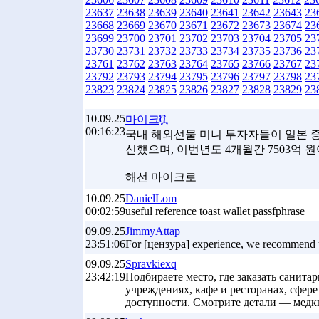
23637
23638
23639
23640
23641
23642
23643
23
23668
23669
23670
23671
23672
23673
23674
23
23699
23700
23701
23702
23703
23704
23705
23
23730
23731
23732
23733
23734
23735
23736
23
23761
23762
23763
23764
23765
23766
23767
23
23792
23793
23794
23795
23796
23797
23798
23
23823
23824
23825
23826
23827
23828
23829
23
10.09.25
마이크ቯ
00:16:23
국내 해외선물 미니 투자자들이 일본 증시
신했으며, 이번년도 4개월간 7503억 
해선 마이크로
10.09.25
DanielLom
00:02:59
useful reference toast wallet passfphrase
09.09.25
JimmyAttap
23:51:06
For [цензура] experience, we recommend u
09.09.25
Spravkiexq
23:42:19
Подбираете место, где заказать санита
учреждениях, кафе и ресторанах, сфере
доступности. Смотрите детали — медкн