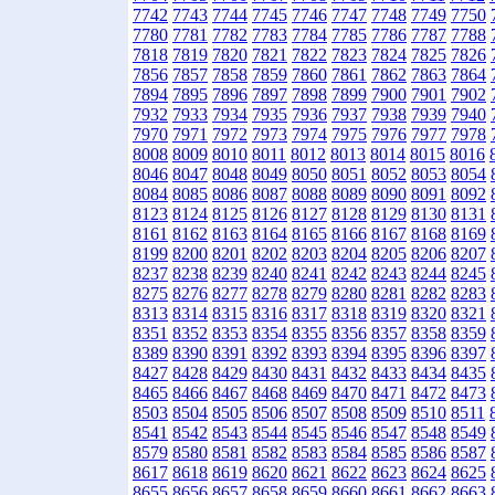
7742
7743
7744
7745
7746
7747
7748
7749
7750
7780
7781
7782
7783
7784
7785
7786
7787
7788
7818
7819
7820
7821
7822
7823
7824
7825
7826
7856
7857
7858
7859
7860
7861
7862
7863
7864
7894
7895
7896
7897
7898
7899
7900
7901
7902
7932
7933
7934
7935
7936
7937
7938
7939
7940
7970
7971
7972
7973
7974
7975
7976
7977
7978
8008
8009
8010
8011
8012
8013
8014
8015
8016
8046
8047
8048
8049
8050
8051
8052
8053
8054
8084
8085
8086
8087
8088
8089
8090
8091
8092
8123
8124
8125
8126
8127
8128
8129
8130
8131
8161
8162
8163
8164
8165
8166
8167
8168
8169
8199
8200
8201
8202
8203
8204
8205
8206
8207
8237
8238
8239
8240
8241
8242
8243
8244
8245
8275
8276
8277
8278
8279
8280
8281
8282
8283
8313
8314
8315
8316
8317
8318
8319
8320
8321
8351
8352
8353
8354
8355
8356
8357
8358
8359
8389
8390
8391
8392
8393
8394
8395
8396
8397
8427
8428
8429
8430
8431
8432
8433
8434
8435
8465
8466
8467
8468
8469
8470
8471
8472
8473
8503
8504
8505
8506
8507
8508
8509
8510
8511
8541
8542
8543
8544
8545
8546
8547
8548
8549
8579
8580
8581
8582
8583
8584
8585
8586
8587
8617
8618
8619
8620
8621
8622
8623
8624
8625
8655
8656
8657
8658
8659
8660
8661
8662
8663