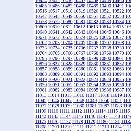
10454
10455
10456
10457
10458
10459
10460
10
10485
10486
10487
10488
10489
10490
10491
10
10516
10517
10518
10519
10520
10521
10522
10
10547
10548
10549
10550
10551
10552
10553
10
10578
10579
10580
10581
10582
10583
10584
10
10609
10610
10611
10612
10613
10614
10615
10
10640
10641
10642
10643
10644
10645
10646
10
10671
10672
10673
10674
10675
10676
10677
10
10702
10703
10704
10705
10706
10707
10708
10
10733
10734
10735
10736
10737
10738
10739
10
10764
10765
10766
10767
10768
10769
10770
10
10795
10796
10797
10798
10799
10800
10801
10
10826
10827
10828
10829
10830
10831
10832
10
10857
10858
10859
10860
10861
10862
10863
10
10888
10889
10890
10891
10892
10893
10894
10
10919
10920
10921
10922
10923
10924
10925
10
10950
10951
10952
10953
10954
10955
10956
10
10981
10982
10983
10984
10985
10986
10987
10
11013
11014
11015
11016
11017
11018
11019
110
11045
11046
11047
11048
11049
11050
11051
110
11077
11078
11079
11080
11081
11082
11083
110
11109
11110
11111
11112
11113
11114
11115
11116
11142
11143
11144
11145
11146
11147
11148
1114
11175
11176
11177
11178
11179
11180
11181
1118
11208
11209
11210
11211
11212
11213
11214
112