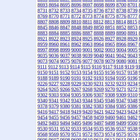
8693
8694
8695
8696
8697
8698
8699
8700
8701
8731
8732
8733
8734
8735
8736
8737
8738
8739
8769
8770
8771
8772
8773
8774
8775
8776
8777
8807
8808
8809
8810
8811
8812
8813
8814
8815
8845
8846
8847
8848
8849
8850
8851
8852
8853
8883
8884
8885
8886
8887
8888
8889
8890
8891
8921
8922
8923
8924
8925
8926
8927
8928
8929
8959
8960
8961
8962
8963
8964
8965
8966
8967
8997
8998
8999
9000
9001
9002
9003
9004
9005
9035
9036
9037
9038
9039
9040
9041
9042
9043
9073
9074
9075
9076
9077
9078
9079
9080
9081
9111
9112
9113
9114
9115
9116
9117
9118
9119
9
9150
9151
9152
9153
9154
9155
9156
9157
9158
9188
9189
9190
9191
9192
9193
9194
9195
9196
9226
9227
9228
9229
9230
9231
9232
9233
9234
9264
9265
9266
9267
9268
9269
9270
9271
9272
9302
9303
9304
9305
9306
9307
9308
9309
9310
9340
9341
9342
9343
9344
9345
9346
9347
9348
9378
9379
9380
9381
9382
9383
9384
9385
9386
9416
9417
9418
9419
9420
9421
9422
9423
9424
9454
9455
9456
9457
9458
9459
9460
9461
9462
9492
9493
9494
9495
9496
9497
9498
9499
9500
9530
9531
9532
9533
9534
9535
9536
9537
9538
9568
9569
9570
9571
9572
9573
9574
9575
9576
9606
9607
9608
9609
9610
9611
9612
9613
9614