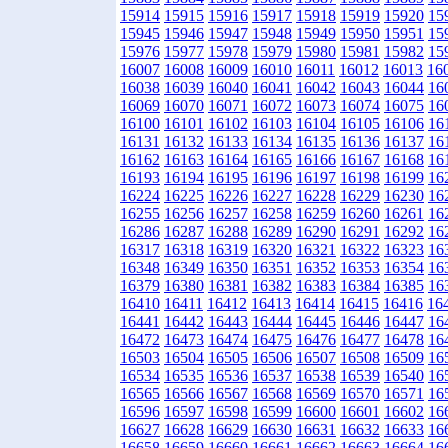
15914
15915
15916
15917
15918
15919
15920
15
15945
15946
15947
15948
15949
15950
15951
15
15976
15977
15978
15979
15980
15981
15982
15
16007
16008
16009
16010
16011
16012
16013
16
16038
16039
16040
16041
16042
16043
16044
16
16069
16070
16071
16072
16073
16074
16075
16
16100
16101
16102
16103
16104
16105
16106
16
16131
16132
16133
16134
16135
16136
16137
16
16162
16163
16164
16165
16166
16167
16168
16
16193
16194
16195
16196
16197
16198
16199
16
16224
16225
16226
16227
16228
16229
16230
16
16255
16256
16257
16258
16259
16260
16261
16
16286
16287
16288
16289
16290
16291
16292
16
16317
16318
16319
16320
16321
16322
16323
16
16348
16349
16350
16351
16352
16353
16354
16
16379
16380
16381
16382
16383
16384
16385
16
16410
16411
16412
16413
16414
16415
16416
16
16441
16442
16443
16444
16445
16446
16447
16
16472
16473
16474
16475
16476
16477
16478
16
16503
16504
16505
16506
16507
16508
16509
16
16534
16535
16536
16537
16538
16539
16540
16
16565
16566
16567
16568
16569
16570
16571
16
16596
16597
16598
16599
16600
16601
16602
16
16627
16628
16629
16630
16631
16632
16633
16
16658
16659
16660
16661
16662
16663
16664
16