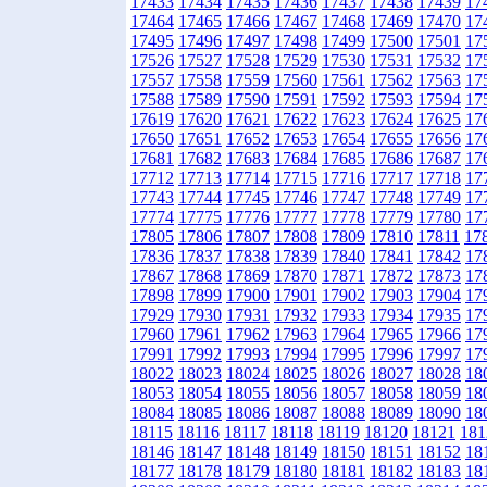
17433
17434
17435
17436
17437
17438
17439
17
17464
17465
17466
17467
17468
17469
17470
17
17495
17496
17497
17498
17499
17500
17501
17
17526
17527
17528
17529
17530
17531
17532
17
17557
17558
17559
17560
17561
17562
17563
17
17588
17589
17590
17591
17592
17593
17594
17
17619
17620
17621
17622
17623
17624
17625
17
17650
17651
17652
17653
17654
17655
17656
17
17681
17682
17683
17684
17685
17686
17687
17
17712
17713
17714
17715
17716
17717
17718
17
17743
17744
17745
17746
17747
17748
17749
17
17774
17775
17776
17777
17778
17779
17780
17
17805
17806
17807
17808
17809
17810
17811
17
17836
17837
17838
17839
17840
17841
17842
17
17867
17868
17869
17870
17871
17872
17873
17
17898
17899
17900
17901
17902
17903
17904
17
17929
17930
17931
17932
17933
17934
17935
17
17960
17961
17962
17963
17964
17965
17966
17
17991
17992
17993
17994
17995
17996
17997
17
18022
18023
18024
18025
18026
18027
18028
18
18053
18054
18055
18056
18057
18058
18059
18
18084
18085
18086
18087
18088
18089
18090
18
18115
18116
18117
18118
18119
18120
18121
181
18146
18147
18148
18149
18150
18151
18152
18
18177
18178
18179
18180
18181
18182
18183
18