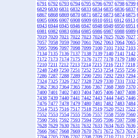
6791
6792
6793
6794
6795
6796
6797
6798
6799
6829
6830
6831
6832
6833
6834
6835
6836
6837
6867
6868
6869
6870
6871
6872
6873
6874
6875
6905
6906
6907
6908
6909
6910
6911
6912
6913
6943
6944
6945
6946
6947
6948
6949
6950
6951
6981
6982
6983
6984
6985
6986
6987
6988
6989
7019
7020
7021
7022
7023
7024
7025
7026
7027
7057
7058
7059
7060
7061
7062
7063
7064
7065
7095
7096
7097
7098
7099
7100
7101
7102
7103
7134
7135
7136
7137
7138
7139
7140
7141
7142
7172
7173
7174
7175
7176
7177
7178
7179
7180
7210
7211
7212
7213
7214
7215
7216
7217
7218
7248
7249
7250
7251
7252
7253
7254
7255
7256
7286
7287
7288
7289
7290
7291
7292
7293
7294
7324
7325
7326
7327
7328
7329
7330
7331
7332
7362
7363
7364
7365
7366
7367
7368
7369
7370
7400
7401
7402
7403
7404
7405
7406
7407
7408
7438
7439
7440
7441
7442
7443
7444
7445
7446
7476
7477
7478
7479
7480
7481
7482
7483
7484
7514
7515
7516
7517
7518
7519
7520
7521
7522
7552
7553
7554
7555
7556
7557
7558
7559
7560
7590
7591
7592
7593
7594
7595
7596
7597
7598
7628
7629
7630
7631
7632
7633
7634
7635
7636
7666
7667
7668
7669
7670
7671
7672
7673
7674
7704
7705
7706
7707
7708
7709
7710
7711
7712