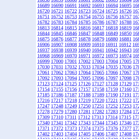
16689
16690
16691
16692
16693
16694
16695
16
16720
16721
16722
16723
16724
16725
16726
16
16751
16752
16753
16754
16755
16756
16757
16
16782
16783
16784
16785
16786
16787
16788
16
16813
16814
16815
16816
16817
16818
16819
16
16844
16845
16846
16847
16848
16849
16850
16
16875
16876
16877
16878
16879
16880
16881
16
16906
16907
16908
16909
16910
16911
16912
16
16937
16938
16939
16940
16941
16942
16943
16
16968
16969
16970
16971
16972
16973
16974
16
16999
17000
17001
17002
17003
17004
17005
17
17030
17031
17032
17033
17034
17035
17036
17
17061
17062
17063
17064
17065
17066
17067
17
17092
17093
17094
17095
17096
17097
17098
17
17123
17124
17125
17126
17127
17128
17129
17
17154
17155
17156
17157
17158
17159
17160
17
17185
17186
17187
17188
17189
17190
17191
17
17216
17217
17218
17219
17220
17221
17222
17
17247
17248
17249
17250
17251
17252
17253
17
17278
17279
17280
17281
17282
17283
17284
17
17309
17310
17311
17312
17313
17314
17315
17
17340
17341
17342
17343
17344
17345
17346
17
17371
17372
17373
17374
17375
17376
17377
17
17402
17403
17404
17405
17406
17407
17408
17