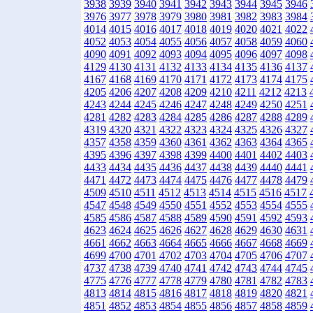
3938
3939
3940
3941
3942
3943
3944
3945
3946
3976
3977
3978
3979
3980
3981
3982
3983
3984
4014
4015
4016
4017
4018
4019
4020
4021
4022
4052
4053
4054
4055
4056
4057
4058
4059
4060
4090
4091
4092
4093
4094
4095
4096
4097
4098
4129
4130
4131
4132
4133
4134
4135
4136
4137
4167
4168
4169
4170
4171
4172
4173
4174
4175
4205
4206
4207
4208
4209
4210
4211
4212
4213
4243
4244
4245
4246
4247
4248
4249
4250
4251
4281
4282
4283
4284
4285
4286
4287
4288
4289
4319
4320
4321
4322
4323
4324
4325
4326
4327
4357
4358
4359
4360
4361
4362
4363
4364
4365
4395
4396
4397
4398
4399
4400
4401
4402
4403
4433
4434
4435
4436
4437
4438
4439
4440
4441
4471
4472
4473
4474
4475
4476
4477
4478
4479
4509
4510
4511
4512
4513
4514
4515
4516
4517
4547
4548
4549
4550
4551
4552
4553
4554
4555
4585
4586
4587
4588
4589
4590
4591
4592
4593
4623
4624
4625
4626
4627
4628
4629
4630
4631
4661
4662
4663
4664
4665
4666
4667
4668
4669
4699
4700
4701
4702
4703
4704
4705
4706
4707
4737
4738
4739
4740
4741
4742
4743
4744
4745
4775
4776
4777
4778
4779
4780
4781
4782
4783
4813
4814
4815
4816
4817
4818
4819
4820
4821
4851
4852
4853
4854
4855
4856
4857
4858
4859