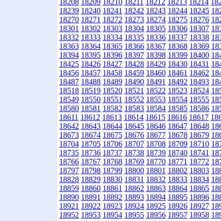
18208
18209
18210
18211
18212
18213
18214
18
18239
18240
18241
18242
18243
18244
18245
18
18270
18271
18272
18273
18274
18275
18276
18
18301
18302
18303
18304
18305
18306
18307
18
18332
18333
18334
18335
18336
18337
18338
18
18363
18364
18365
18366
18367
18368
18369
18
18394
18395
18396
18397
18398
18399
18400
18
18425
18426
18427
18428
18429
18430
18431
18
18456
18457
18458
18459
18460
18461
18462
18
18487
18488
18489
18490
18491
18492
18493
18
18518
18519
18520
18521
18522
18523
18524
18
18549
18550
18551
18552
18553
18554
18555
18
18580
18581
18582
18583
18584
18585
18586
18
18611
18612
18613
18614
18615
18616
18617
18
18642
18643
18644
18645
18646
18647
18648
18
18673
18674
18675
18676
18677
18678
18679
18
18704
18705
18706
18707
18708
18709
18710
18
18735
18736
18737
18738
18739
18740
18741
18
18766
18767
18768
18769
18770
18771
18772
18
18797
18798
18799
18800
18801
18802
18803
18
18828
18829
18830
18831
18832
18833
18834
18
18859
18860
18861
18862
18863
18864
18865
18
18890
18891
18892
18893
18894
18895
18896
18
18921
18922
18923
18924
18925
18926
18927
18
18952
18953
18954
18955
18956
18957
18958
18