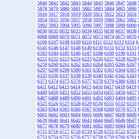
5840
5841
5842
5843
5844
5845
5846
5847
5848
5878
5879
5880
5881
5882
5883
5884
5885
5886
5916
5917
5918
5919
5920
5921
5922
5923
5924
5954
5955
5956
5957
5958
5959
5960
5961
5962
5992
5993
5994
5995
5996
5997
5998
5999
6000
6030
6031
6032
6033
6034
6035
6036
6037
6038
6068
6069
6070
6071
6072
6073
6074
6075
6076
6106
6107
6108
6109
6110
6111
6112
6113
6114
6
6145
6146
6147
6148
6149
6150
6151
6152
6153
6183
6184
6185
6186
6187
6188
6189
6190
6191
6221
6222
6223
6224
6225
6226
6227
6228
6229
6259
6260
6261
6262
6263
6264
6265
6266
6267
6297
6298
6299
6300
6301
6302
6303
6304
6305
6335
6336
6337
6338
6339
6340
6341
6342
6343
6373
6374
6375
6376
6377
6378
6379
6380
6381
6411
6412
6413
6414
6415
6416
6417
6418
6419
6449
6450
6451
6452
6453
6454
6455
6456
6457
6487
6488
6489
6490
6491
6492
6493
6494
6495
6525
6526
6527
6528
6529
6530
6531
6532
6533
6563
6564
6565
6566
6567
6568
6569
6570
6571
6601
6602
6603
6604
6605
6606
6607
6608
6609
6639
6640
6641
6642
6643
6644
6645
6646
6647
6677
6678
6679
6680
6681
6682
6683
6684
6685
6715
6716
6717
6718
6719
6720
6721
6722
6723
6753
6754
6755
6756
6757
6758
6759
6760
6761