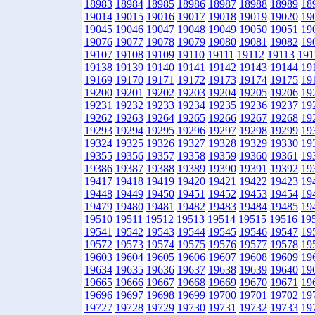
18983
18984
18985
18986
18987
18988
18989
18
19014
19015
19016
19017
19018
19019
19020
19
19045
19046
19047
19048
19049
19050
19051
19
19076
19077
19078
19079
19080
19081
19082
19
19107
19108
19109
19110
19111
19112
19113
191
19138
19139
19140
19141
19142
19143
19144
19
19169
19170
19171
19172
19173
19174
19175
19
19200
19201
19202
19203
19204
19205
19206
19
19231
19232
19233
19234
19235
19236
19237
19
19262
19263
19264
19265
19266
19267
19268
19
19293
19294
19295
19296
19297
19298
19299
19
19324
19325
19326
19327
19328
19329
19330
19
19355
19356
19357
19358
19359
19360
19361
19
19386
19387
19388
19389
19390
19391
19392
19
19417
19418
19419
19420
19421
19422
19423
19
19448
19449
19450
19451
19452
19453
19454
19
19479
19480
19481
19482
19483
19484
19485
19
19510
19511
19512
19513
19514
19515
19516
19
19541
19542
19543
19544
19545
19546
19547
19
19572
19573
19574
19575
19576
19577
19578
19
19603
19604
19605
19606
19607
19608
19609
19
19634
19635
19636
19637
19638
19639
19640
19
19665
19666
19667
19668
19669
19670
19671
19
19696
19697
19698
19699
19700
19701
19702
19
19727
19728
19729
19730
19731
19732
19733
19