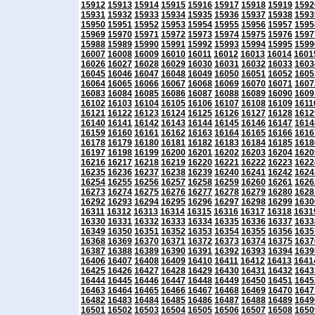
15912
15913
15914
15915
15916
15917
15918
15919
1592
15931
15932
15933
15934
15935
15936
15937
15938
1593
15950
15951
15952
15953
15954
15955
15956
15957
1595
15969
15970
15971
15972
15973
15974
15975
15976
1597
15988
15989
15990
15991
15992
15993
15994
15995
1599
16007
16008
16009
16010
16011
16012
16013
16014
1601
16026
16027
16028
16029
16030
16031
16032
16033
1603
16045
16046
16047
16048
16049
16050
16051
16052
1605
16064
16065
16066
16067
16068
16069
16070
16071
1607
16083
16084
16085
16086
16087
16088
16089
16090
1609
16102
16103
16104
16105
16106
16107
16108
16109
1611
16121
16122
16123
16124
16125
16126
16127
16128
1612
16140
16141
16142
16143
16144
16145
16146
16147
1614
16159
16160
16161
16162
16163
16164
16165
16166
1616
16178
16179
16180
16181
16182
16183
16184
16185
1618
16197
16198
16199
16200
16201
16202
16203
16204
1620
16216
16217
16218
16219
16220
16221
16222
16223
1622
16235
16236
16237
16238
16239
16240
16241
16242
1624
16254
16255
16256
16257
16258
16259
16260
16261
1626
16273
16274
16275
16276
16277
16278
16279
16280
1628
16292
16293
16294
16295
16296
16297
16298
16299
1630
16311
16312
16313
16314
16315
16316
16317
16318
1631
16330
16331
16332
16333
16334
16335
16336
16337
1633
16349
16350
16351
16352
16353
16354
16355
16356
1635
16368
16369
16370
16371
16372
16373
16374
16375
1637
16387
16388
16389
16390
16391
16392
16393
16394
1639
16406
16407
16408
16409
16410
16411
16412
16413
1641
16425
16426
16427
16428
16429
16430
16431
16432
1643
16444
16445
16446
16447
16448
16449
16450
16451
1645
16463
16464
16465
16466
16467
16468
16469
16470
1647
16482
16483
16484
16485
16486
16487
16488
16489
1649
16501
16502
16503
16504
16505
16506
16507
16508
1650