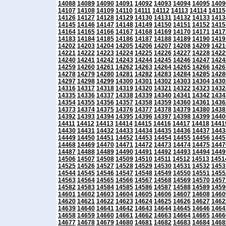
14088
14089
14090
14091
14092
14093
14094
14095
1409
14107
14108
14109
14110
14111
14112
14113
14114
14115
14126
14127
14128
14129
14130
14131
14132
14133
1413
14145
14146
14147
14148
14149
14150
14151
14152
1415
14164
14165
14166
14167
14168
14169
14170
14171
1417
14183
14184
14185
14186
14187
14188
14189
14190
1419
14202
14203
14204
14205
14206
14207
14208
14209
1421
14221
14222
14223
14224
14225
14226
14227
14228
1422
14240
14241
14242
14243
14244
14245
14246
14247
1424
14259
14260
14261
14262
14263
14264
14265
14266
1426
14278
14279
14280
14281
14282
14283
14284
14285
1428
14297
14298
14299
14300
14301
14302
14303
14304
1430
14316
14317
14318
14319
14320
14321
14322
14323
1432
14335
14336
14337
14338
14339
14340
14341
14342
1434
14354
14355
14356
14357
14358
14359
14360
14361
1436
14373
14374
14375
14376
14377
14378
14379
14380
1438
14392
14393
14394
14395
14396
14397
14398
14399
1440
14411
14412
14413
14414
14415
14416
14417
14418
1441
14430
14431
14432
14433
14434
14435
14436
14437
1443
14449
14450
14451
14452
14453
14454
14455
14456
1445
14468
14469
14470
14471
14472
14473
14474
14475
1447
14487
14488
14489
14490
14491
14492
14493
14494
1449
14506
14507
14508
14509
14510
14511
14512
14513
1451
14525
14526
14527
14528
14529
14530
14531
14532
1453
14544
14545
14546
14547
14548
14549
14550
14551
1455
14563
14564
14565
14566
14567
14568
14569
14570
1457
14582
14583
14584
14585
14586
14587
14588
14589
1459
14601
14602
14603
14604
14605
14606
14607
14608
1460
14620
14621
14622
14623
14624
14625
14626
14627
1462
14639
14640
14641
14642
14643
14644
14645
14646
1464
14658
14659
14660
14661
14662
14663
14664
14665
1466
14677
14678
14679
14680
14681
14682
14683
14684
1468