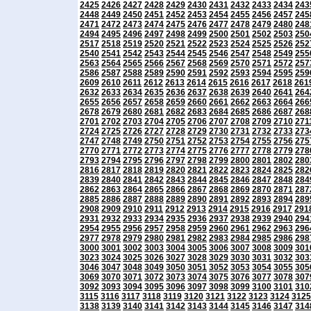
2425
2426
2427
2428
2429
2430
2431
2432
2433
2434
243
2448
2449
2450
2451
2452
2453
2454
2455
2456
2457
245
2471
2472
2473
2474
2475
2476
2477
2478
2479
2480
248
2494
2495
2496
2497
2498
2499
2500
2501
2502
2503
250
2517
2518
2519
2520
2521
2522
2523
2524
2525
2526
252
2540
2541
2542
2543
2544
2545
2546
2547
2548
2549
255
2563
2564
2565
2566
2567
2568
2569
2570
2571
2572
257
2586
2587
2588
2589
2590
2591
2592
2593
2594
2595
259
2609
2610
2611
2612
2613
2614
2615
2616
2617
2618
261
2632
2633
2634
2635
2636
2637
2638
2639
2640
2641
264
2655
2656
2657
2658
2659
2660
2661
2662
2663
2664
266
2678
2679
2680
2681
2682
2683
2684
2685
2686
2687
268
2701
2702
2703
2704
2705
2706
2707
2708
2709
2710
271
2724
2725
2726
2727
2728
2729
2730
2731
2732
2733
273
2747
2748
2749
2750
2751
2752
2753
2754
2755
2756
275
2770
2771
2772
2773
2774
2775
2776
2777
2778
2779
278
2793
2794
2795
2796
2797
2798
2799
2800
2801
2802
280
2816
2817
2818
2819
2820
2821
2822
2823
2824
2825
282
2839
2840
2841
2842
2843
2844
2845
2846
2847
2848
284
2862
2863
2864
2865
2866
2867
2868
2869
2870
2871
287
2885
2886
2887
2888
2889
2890
2891
2892
2893
2894
289
2908
2909
2910
2911
2912
2913
2914
2915
2916
2917
291
2931
2932
2933
2934
2935
2936
2937
2938
2939
2940
294
2954
2955
2956
2957
2958
2959
2960
2961
2962
2963
296
2977
2978
2979
2980
2981
2982
2983
2984
2985
2986
298
3000
3001
3002
3003
3004
3005
3006
3007
3008
3009
301
3023
3024
3025
3026
3027
3028
3029
3030
3031
3032
303
3046
3047
3048
3049
3050
3051
3052
3053
3054
3055
305
3069
3070
3071
3072
3073
3074
3075
3076
3077
3078
307
3092
3093
3094
3095
3096
3097
3098
3099
3100
3101
310
3115
3116
3117
3118
3119
3120
3121
3122
3123
3124
3125
3138
3139
3140
3141
3142
3143
3144
3145
3146
3147
314