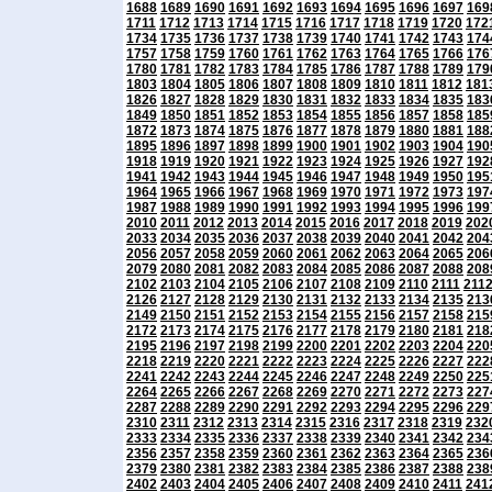
1688
1689
1690
1691
1692
1693
1694
1695
1696
1697
169
1711
1712
1713
1714
1715
1716
1717
1718
1719
1720
172
1734
1735
1736
1737
1738
1739
1740
1741
1742
1743
174
1757
1758
1759
1760
1761
1762
1763
1764
1765
1766
176
1780
1781
1782
1783
1784
1785
1786
1787
1788
1789
179
1803
1804
1805
1806
1807
1808
1809
1810
1811
1812
181
1826
1827
1828
1829
1830
1831
1832
1833
1834
1835
183
1849
1850
1851
1852
1853
1854
1855
1856
1857
1858
185
1872
1873
1874
1875
1876
1877
1878
1879
1880
1881
188
1895
1896
1897
1898
1899
1900
1901
1902
1903
1904
190
1918
1919
1920
1921
1922
1923
1924
1925
1926
1927
192
1941
1942
1943
1944
1945
1946
1947
1948
1949
1950
195
1964
1965
1966
1967
1968
1969
1970
1971
1972
1973
197
1987
1988
1989
1990
1991
1992
1993
1994
1995
1996
199
2010
2011
2012
2013
2014
2015
2016
2017
2018
2019
202
2033
2034
2035
2036
2037
2038
2039
2040
2041
2042
204
2056
2057
2058
2059
2060
2061
2062
2063
2064
2065
206
2079
2080
2081
2082
2083
2084
2085
2086
2087
2088
208
2102
2103
2104
2105
2106
2107
2108
2109
2110
2111
211
2126
2127
2128
2129
2130
2131
2132
2133
2134
2135
213
2149
2150
2151
2152
2153
2154
2155
2156
2157
2158
215
2172
2173
2174
2175
2176
2177
2178
2179
2180
2181
218
2195
2196
2197
2198
2199
2200
2201
2202
2203
2204
220
2218
2219
2220
2221
2222
2223
2224
2225
2226
2227
222
2241
2242
2243
2244
2245
2246
2247
2248
2249
2250
225
2264
2265
2266
2267
2268
2269
2270
2271
2272
2273
227
2287
2288
2289
2290
2291
2292
2293
2294
2295
2296
229
2310
2311
2312
2313
2314
2315
2316
2317
2318
2319
232
2333
2334
2335
2336
2337
2338
2339
2340
2341
2342
234
2356
2357
2358
2359
2360
2361
2362
2363
2364
2365
236
2379
2380
2381
2382
2383
2384
2385
2386
2387
2388
238
2402
2403
2404
2405
2406
2407
2408
2409
2410
2411
241