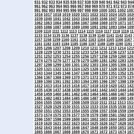
931
932
933
934
935
936
937
938
939
940
941
942
943
944
961
962
963
964
965
966
967
968
969
970
971
972
973
974
991
992
993
994
995
996
997
998
999
1000
1001
1002
100
1016
1017
1018
1019
1020
1021
1022
1023
1024
1025
102
1039
1040
1041
1042
1043
1044
1045
1046
1047
1048
104
1062
1063
1064
1065
1066
1067
1068
1069
1070
1071
107
1085
1086
1087
1088
1089
1090
1091
1092
1093
1094
109
1109
1110
1111
1112
1113
1114
1115
1116
1117
1118
1119
11
1133
1134
1135
1136
1137
1138
1139
1140
1141
1142
1143
1157
1158
1159
1160
1161
1162
1163
1164
1165
1166
1167
1181
1182
1183
1184
1185
1186
1187
1188
1189
1190
1191
1205
1206
1207
1208
1209
1210
1211
1212
1213
1214
121
1228
1229
1230
1231
1232
1233
1234
1235
1236
1237
123
1251
1252
1253
1254
1255
1256
1257
1258
1259
1260
126
1274
1275
1276
1277
1278
1279
1280
1281
1282
1283
128
1297
1298
1299
1300
1301
1302
1303
1304
1305
1306
130
1320
1321
1322
1323
1324
1325
1326
1327
1328
1329
133
1343
1344
1345
1346
1347
1348
1349
1350
1351
1352
135
1366
1367
1368
1369
1370
1371
1372
1373
1374
1375
137
1389
1390
1391
1392
1393
1394
1395
1396
1397
1398
139
1412
1413
1414
1415
1416
1417
1418
1419
1420
1421
142
1435
1436
1437
1438
1439
1440
1441
1442
1443
1444
144
1458
1459
1460
1461
1462
1463
1464
1465
1466
1467
146
1481
1482
1483
1484
1485
1486
1487
1488
1489
1490
149
1504
1505
1506
1507
1508
1509
1510
1511
1512
1513
151
1527
1528
1529
1530
1531
1532
1533
1534
1535
1536
153
1550
1551
1552
1553
1554
1555
1556
1557
1558
1559
156
1573
1574
1575
1576
1577
1578
1579
1580
1581
1582
158
1596
1597
1598
1599
1600
1601
1602
1603
1604
1605
160
1619
1620
1621
1622
1623
1624
1625
1626
1627
1628
162
1642
1643
1644
1645
1646
1647
1648
1649
1650
1651
165
1665
1666
1667
1668
1669
1670
1671
1672
1673
1674
167