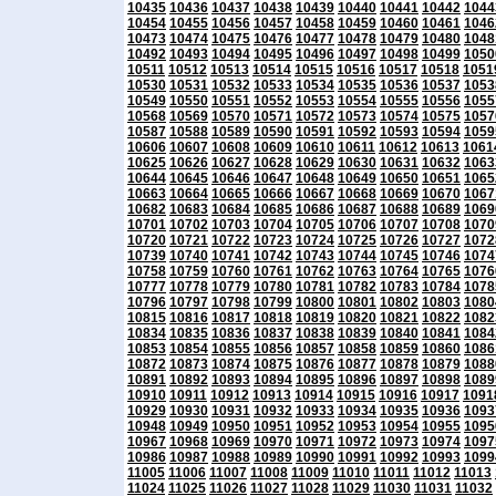
10435
10436
10437
10438
10439
10440
10441
10442
1044
10454
10455
10456
10457
10458
10459
10460
10461
1046
10473
10474
10475
10476
10477
10478
10479
10480
1048
10492
10493
10494
10495
10496
10497
10498
10499
1050
10511
10512
10513
10514
10515
10516
10517
10518
1051
10530
10531
10532
10533
10534
10535
10536
10537
1053
10549
10550
10551
10552
10553
10554
10555
10556
1055
10568
10569
10570
10571
10572
10573
10574
10575
1057
10587
10588
10589
10590
10591
10592
10593
10594
1059
10606
10607
10608
10609
10610
10611
10612
10613
1061
10625
10626
10627
10628
10629
10630
10631
10632
1063
10644
10645
10646
10647
10648
10649
10650
10651
1065
10663
10664
10665
10666
10667
10668
10669
10670
1067
10682
10683
10684
10685
10686
10687
10688
10689
1069
10701
10702
10703
10704
10705
10706
10707
10708
1070
10720
10721
10722
10723
10724
10725
10726
10727
1072
10739
10740
10741
10742
10743
10744
10745
10746
1074
10758
10759
10760
10761
10762
10763
10764
10765
1076
10777
10778
10779
10780
10781
10782
10783
10784
1078
10796
10797
10798
10799
10800
10801
10802
10803
1080
10815
10816
10817
10818
10819
10820
10821
10822
1082
10834
10835
10836
10837
10838
10839
10840
10841
1084
10853
10854
10855
10856
10857
10858
10859
10860
1086
10872
10873
10874
10875
10876
10877
10878
10879
1088
10891
10892
10893
10894
10895
10896
10897
10898
1089
10910
10911
10912
10913
10914
10915
10916
10917
1091
10929
10930
10931
10932
10933
10934
10935
10936
1093
10948
10949
10950
10951
10952
10953
10954
10955
1095
10967
10968
10969
10970
10971
10972
10973
10974
1097
10986
10987
10988
10989
10990
10991
10992
10993
1099
11005
11006
11007
11008
11009
11010
11011
11012
11013
11024
11025
11026
11027
11028
11029
11030
11031
11032