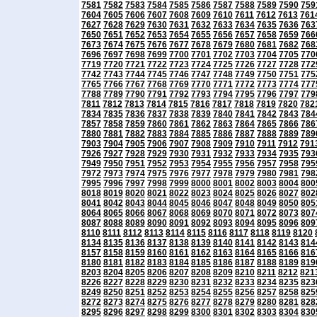
7581
7582
7583
7584
7585
7586
7587
7588
7589
7590
759
7604
7605
7606
7607
7608
7609
7610
7611
7612
7613
761
7627
7628
7629
7630
7631
7632
7633
7634
7635
7636
763
7650
7651
7652
7653
7654
7655
7656
7657
7658
7659
766
7673
7674
7675
7676
7677
7678
7679
7680
7681
7682
768
7696
7697
7698
7699
7700
7701
7702
7703
7704
7705
770
7719
7720
7721
7722
7723
7724
7725
7726
7727
7728
772
7742
7743
7744
7745
7746
7747
7748
7749
7750
7751
775
7765
7766
7767
7768
7769
7770
7771
7772
7773
7774
777
7788
7789
7790
7791
7792
7793
7794
7795
7796
7797
779
7811
7812
7813
7814
7815
7816
7817
7818
7819
7820
782
7834
7835
7836
7837
7838
7839
7840
7841
7842
7843
784
7857
7858
7859
7860
7861
7862
7863
7864
7865
7866
786
7880
7881
7882
7883
7884
7885
7886
7887
7888
7889
789
7903
7904
7905
7906
7907
7908
7909
7910
7911
7912
791
7926
7927
7928
7929
7930
7931
7932
7933
7934
7935
793
7949
7950
7951
7952
7953
7954
7955
7956
7957
7958
795
7972
7973
7974
7975
7976
7977
7978
7979
7980
7981
798
7995
7996
7997
7998
7999
8000
8001
8002
8003
8004
800
8018
8019
8020
8021
8022
8023
8024
8025
8026
8027
802
8041
8042
8043
8044
8045
8046
8047
8048
8049
8050
805
8064
8065
8066
8067
8068
8069
8070
8071
8072
8073
807
8087
8088
8089
8090
8091
8092
8093
8094
8095
8096
809
8110
8111
8112
8113
8114
8115
8116
8117
8118
8119
8120
8134
8135
8136
8137
8138
8139
8140
8141
8142
8143
814
8157
8158
8159
8160
8161
8162
8163
8164
8165
8166
816
8180
8181
8182
8183
8184
8185
8186
8187
8188
8189
819
8203
8204
8205
8206
8207
8208
8209
8210
8211
8212
821
8226
8227
8228
8229
8230
8231
8232
8233
8234
8235
823
8249
8250
8251
8252
8253
8254
8255
8256
8257
8258
825
8272
8273
8274
8275
8276
8277
8278
8279
8280
8281
828
8295
8296
8297
8298
8299
8300
8301
8302
8303
8304
830