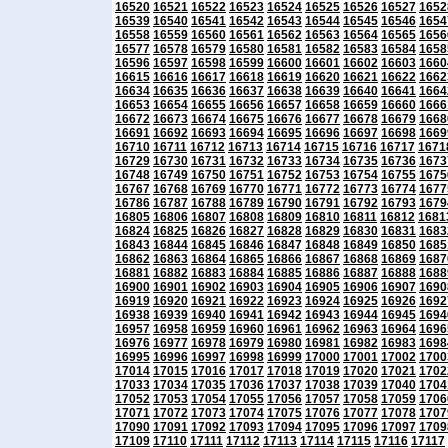
16520
16521
16522
16523
16524
16525
16526
16527
1652
16539
16540
16541
16542
16543
16544
16545
16546
1654
16558
16559
16560
16561
16562
16563
16564
16565
1656
16577
16578
16579
16580
16581
16582
16583
16584
1658
16596
16597
16598
16599
16600
16601
16602
16603
1660
16615
16616
16617
16618
16619
16620
16621
16622
1662
16634
16635
16636
16637
16638
16639
16640
16641
1664
16653
16654
16655
16656
16657
16658
16659
16660
1666
16672
16673
16674
16675
16676
16677
16678
16679
1668
16691
16692
16693
16694
16695
16696
16697
16698
1669
16710
16711
16712
16713
16714
16715
16716
16717
1671
16729
16730
16731
16732
16733
16734
16735
16736
1673
16748
16749
16750
16751
16752
16753
16754
16755
1675
16767
16768
16769
16770
16771
16772
16773
16774
1677
16786
16787
16788
16789
16790
16791
16792
16793
1679
16805
16806
16807
16808
16809
16810
16811
16812
1681
16824
16825
16826
16827
16828
16829
16830
16831
1683
16843
16844
16845
16846
16847
16848
16849
16850
1685
16862
16863
16864
16865
16866
16867
16868
16869
1687
16881
16882
16883
16884
16885
16886
16887
16888
1688
16900
16901
16902
16903
16904
16905
16906
16907
1690
16919
16920
16921
16922
16923
16924
16925
16926
1692
16938
16939
16940
16941
16942
16943
16944
16945
1694
16957
16958
16959
16960
16961
16962
16963
16964
1696
16976
16977
16978
16979
16980
16981
16982
16983
1698
16995
16996
16997
16998
16999
17000
17001
17002
1700
17014
17015
17016
17017
17018
17019
17020
17021
1702
17033
17034
17035
17036
17037
17038
17039
17040
1704
17052
17053
17054
17055
17056
17057
17058
17059
1706
17071
17072
17073
17074
17075
17076
17077
17078
1707
17090
17091
17092
17093
17094
17095
17096
17097
1709
17109
17110
17111
17112
17113
17114
17115
17116
17117