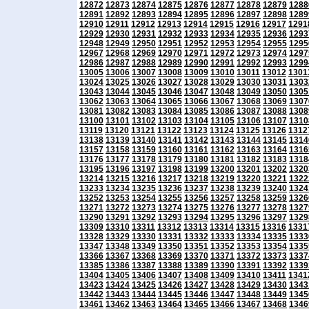
12872
12873
12874
12875
12876
12877
12878
12879
1288
12891
12892
12893
12894
12895
12896
12897
12898
1289
12910
12911
12912
12913
12914
12915
12916
12917
1291
12929
12930
12931
12932
12933
12934
12935
12936
1293
12948
12949
12950
12951
12952
12953
12954
12955
1295
12967
12968
12969
12970
12971
12972
12973
12974
1297
12986
12987
12988
12989
12990
12991
12992
12993
1299
13005
13006
13007
13008
13009
13010
13011
13012
1301
13024
13025
13026
13027
13028
13029
13030
13031
1303
13043
13044
13045
13046
13047
13048
13049
13050
1305
13062
13063
13064
13065
13066
13067
13068
13069
1307
13081
13082
13083
13084
13085
13086
13087
13088
1308
13100
13101
13102
13103
13104
13105
13106
13107
1310
13119
13120
13121
13122
13123
13124
13125
13126
1312
13138
13139
13140
13141
13142
13143
13144
13145
1314
13157
13158
13159
13160
13161
13162
13163
13164
1316
13176
13177
13178
13179
13180
13181
13182
13183
1318
13195
13196
13197
13198
13199
13200
13201
13202
1320
13214
13215
13216
13217
13218
13219
13220
13221
1322
13233
13234
13235
13236
13237
13238
13239
13240
1324
13252
13253
13254
13255
13256
13257
13258
13259
1326
13271
13272
13273
13274
13275
13276
13277
13278
1327
13290
13291
13292
13293
13294
13295
13296
13297
1329
13309
13310
13311
13312
13313
13314
13315
13316
1331
13328
13329
13330
13331
13332
13333
13334
13335
1333
13347
13348
13349
13350
13351
13352
13353
13354
1335
13366
13367
13368
13369
13370
13371
13372
13373
1337
13385
13386
13387
13388
13389
13390
13391
13392
1339
13404
13405
13406
13407
13408
13409
13410
13411
1341
13423
13424
13425
13426
13427
13428
13429
13430
1343
13442
13443
13444
13445
13446
13447
13448
13449
1345
13461
13462
13463
13464
13465
13466
13467
13468
1346