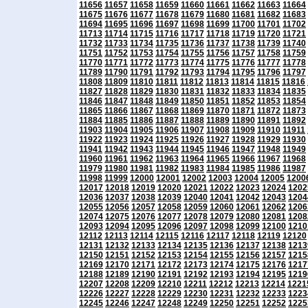
11656
11657
11658
11659
11660
11661
11662
11663
11664
11675
11676
11677
11678
11679
11680
11681
11682
11683
11694
11695
11696
11697
11698
11699
11700
11701
11702
11713
11714
11715
11716
11717
11718
11719
11720
11721
11732
11733
11734
11735
11736
11737
11738
11739
11740
11751
11752
11753
11754
11755
11756
11757
11758
11759
11770
11771
11772
11773
11774
11775
11776
11777
11778
11789
11790
11791
11792
11793
11794
11795
11796
11797
11808
11809
11810
11811
11812
11813
11814
11815
11816
11827
11828
11829
11830
11831
11832
11833
11834
11835
11846
11847
11848
11849
11850
11851
11852
11853
11854
11865
11866
11867
11868
11869
11870
11871
11872
11873
11884
11885
11886
11887
11888
11889
11890
11891
11892
11903
11904
11905
11906
11907
11908
11909
11910
11911
11922
11923
11924
11925
11926
11927
11928
11929
11930
11941
11942
11943
11944
11945
11946
11947
11948
11949
11960
11961
11962
11963
11964
11965
11966
11967
11968
11979
11980
11981
11982
11983
11984
11985
11986
11987
11998
11999
12000
12001
12002
12003
12004
12005
1200
12017
12018
12019
12020
12021
12022
12023
12024
1202
12036
12037
12038
12039
12040
12041
12042
12043
1204
12055
12056
12057
12058
12059
12060
12061
12062
1206
12074
12075
12076
12077
12078
12079
12080
12081
1208
12093
12094
12095
12096
12097
12098
12099
12100
1210
12112
12113
12114
12115
12116
12117
12118
12119
12120
12131
12132
12133
12134
12135
12136
12137
12138
1213
12150
12151
12152
12153
12154
12155
12156
12157
1215
12169
12170
12171
12172
12173
12174
12175
12176
1217
12188
12189
12190
12191
12192
12193
12194
12195
1219
12207
12208
12209
12210
12211
12212
12213
12214
1221
12226
12227
12228
12229
12230
12231
12232
12233
1223
12245
12246
12247
12248
12249
12250
12251
12252
1225