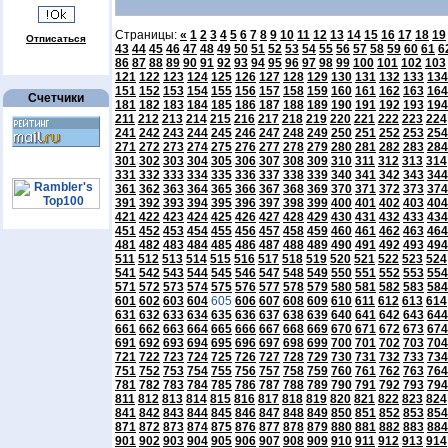
Страницы:
«
1
2
3
4
5
6
7
8
9
10
11
12
13
14
15
16
17
18
19
Отписаться
43
44
45
46
47
48
49
50
51
52
53
54
55
56
57
58
59
60
61
6
86
87
88
89
90
91
92
93
94
95
96
97
98
99
100
101
102
103
121
122
123
124
125
126
127
128
129
130
131
132
133
134
151
152
153
154
155
156
157
158
159
160
161
162
163
164
Счетчики
181
182
183
184
185
186
187
188
189
190
191
192
193
194
211
212
213
214
215
216
217
218
219
220
221
222
223
224
241
242
243
244
245
246
247
248
249
250
251
252
253
254
271
272
273
274
275
276
277
278
279
280
281
282
283
284
301
302
303
304
305
306
307
308
309
310
311
312
313
314
331
332
333
334
335
336
337
338
339
340
341
342
343
344
361
362
363
364
365
366
367
368
369
370
371
372
373
374
391
392
393
394
395
396
397
398
399
400
401
402
403
404
421
422
423
424
425
426
427
428
429
430
431
432
433
434
451
452
453
454
455
456
457
458
459
460
461
462
463
464
481
482
483
484
485
486
487
488
489
490
491
492
493
494
511
512
513
514
515
516
517
518
519
520
521
522
523
524
541
542
543
544
545
546
547
548
549
550
551
552
553
554
571
572
573
574
575
576
577
578
579
580
581
582
583
584
601
602
603
604
605
606
607
608
609
610
611
612
613
614
631
632
633
634
635
636
637
638
639
640
641
642
643
644
661
662
663
664
665
666
667
668
669
670
671
672
673
674
691
692
693
694
695
696
697
698
699
700
701
702
703
704
721
722
723
724
725
726
727
728
729
730
731
732
733
734
751
752
753
754
755
756
757
758
759
760
761
762
763
764
781
782
783
784
785
786
787
788
789
790
791
792
793
794
811
812
813
814
815
816
817
818
819
820
821
822
823
824
841
842
843
844
845
846
847
848
849
850
851
852
853
854
871
872
873
874
875
876
877
878
879
880
881
882
883
884
901
902
903
904
905
906
907
908
909
910
911
912
913
914