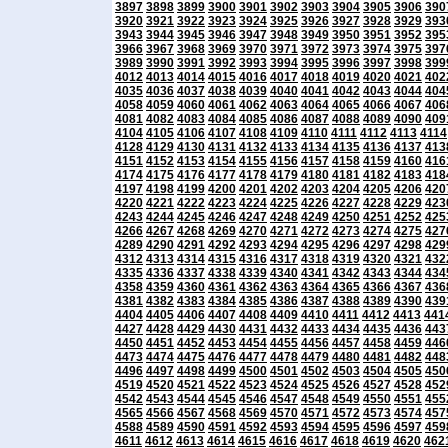
3897
3898
3899
3900
3901
3902
3903
3904
3905
3906
390
3920
3921
3922
3923
3924
3925
3926
3927
3928
3929
393
3943
3944
3945
3946
3947
3948
3949
3950
3951
3952
395
3966
3967
3968
3969
3970
3971
3972
3973
3974
3975
397
3989
3990
3991
3992
3993
3994
3995
3996
3997
3998
399
4012
4013
4014
4015
4016
4017
4018
4019
4020
4021
402
4035
4036
4037
4038
4039
4040
4041
4042
4043
4044
404
4058
4059
4060
4061
4062
4063
4064
4065
4066
4067
406
4081
4082
4083
4084
4085
4086
4087
4088
4089
4090
409
4104
4105
4106
4107
4108
4109
4110
4111
4112
4113
4114
4128
4129
4130
4131
4132
4133
4134
4135
4136
4137
413
4151
4152
4153
4154
4155
4156
4157
4158
4159
4160
416
4174
4175
4176
4177
4178
4179
4180
4181
4182
4183
418
4197
4198
4199
4200
4201
4202
4203
4204
4205
4206
420
4220
4221
4222
4223
4224
4225
4226
4227
4228
4229
423
4243
4244
4245
4246
4247
4248
4249
4250
4251
4252
425
4266
4267
4268
4269
4270
4271
4272
4273
4274
4275
427
4289
4290
4291
4292
4293
4294
4295
4296
4297
4298
429
4312
4313
4314
4315
4316
4317
4318
4319
4320
4321
432
4335
4336
4337
4338
4339
4340
4341
4342
4343
4344
434
4358
4359
4360
4361
4362
4363
4364
4365
4366
4367
436
4381
4382
4383
4384
4385
4386
4387
4388
4389
4390
439
4404
4405
4406
4407
4408
4409
4410
4411
4412
4413
441
4427
4428
4429
4430
4431
4432
4433
4434
4435
4436
443
4450
4451
4452
4453
4454
4455
4456
4457
4458
4459
446
4473
4474
4475
4476
4477
4478
4479
4480
4481
4482
448
4496
4497
4498
4499
4500
4501
4502
4503
4504
4505
450
4519
4520
4521
4522
4523
4524
4525
4526
4527
4528
452
4542
4543
4544
4545
4546
4547
4548
4549
4550
4551
455
4565
4566
4567
4568
4569
4570
4571
4572
4573
4574
457
4588
4589
4590
4591
4592
4593
4594
4595
4596
4597
459
4611
4612
4613
4614
4615
4616
4617
4618
4619
4620
462