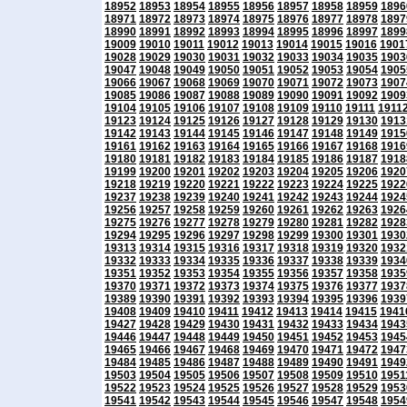
18952
18953
18954
18955
18956
18957
18958
18959
1896
18971
18972
18973
18974
18975
18976
18977
18978
1897
18990
18991
18992
18993
18994
18995
18996
18997
1899
19009
19010
19011
19012
19013
19014
19015
19016
1901
19028
19029
19030
19031
19032
19033
19034
19035
1903
19047
19048
19049
19050
19051
19052
19053
19054
1905
19066
19067
19068
19069
19070
19071
19072
19073
1907
19085
19086
19087
19088
19089
19090
19091
19092
1909
19104
19105
19106
19107
19108
19109
19110
19111
1911
19123
19124
19125
19126
19127
19128
19129
19130
1913
19142
19143
19144
19145
19146
19147
19148
19149
1915
19161
19162
19163
19164
19165
19166
19167
19168
1916
19180
19181
19182
19183
19184
19185
19186
19187
1918
19199
19200
19201
19202
19203
19204
19205
19206
1920
19218
19219
19220
19221
19222
19223
19224
19225
1922
19237
19238
19239
19240
19241
19242
19243
19244
1924
19256
19257
19258
19259
19260
19261
19262
19263
1926
19275
19276
19277
19278
19279
19280
19281
19282
1928
19294
19295
19296
19297
19298
19299
19300
19301
1930
19313
19314
19315
19316
19317
19318
19319
19320
1932
19332
19333
19334
19335
19336
19337
19338
19339
1934
19351
19352
19353
19354
19355
19356
19357
19358
1935
19370
19371
19372
19373
19374
19375
19376
19377
1937
19389
19390
19391
19392
19393
19394
19395
19396
1939
19408
19409
19410
19411
19412
19413
19414
19415
1941
19427
19428
19429
19430
19431
19432
19433
19434
1943
19446
19447
19448
19449
19450
19451
19452
19453
1945
19465
19466
19467
19468
19469
19470
19471
19472
1947
19484
19485
19486
19487
19488
19489
19490
19491
1949
19503
19504
19505
19506
19507
19508
19509
19510
1951
19522
19523
19524
19525
19526
19527
19528
19529
1953
19541
19542
19543
19544
19545
19546
19547
19548
1954