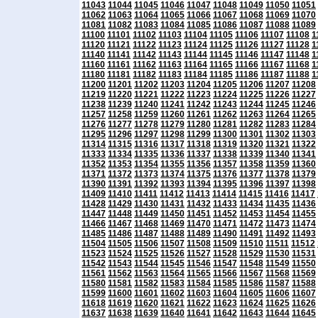
11043
11044
11045
11046
11047
11048
11049
11050
11051
11062
11063
11064
11065
11066
11067
11068
11069
11070
11081
11082
11083
11084
11085
11086
11087
11088
11089
11100
11101
11102
11103
11104
11105
11106
11107
11108
1
11120
11121
11122
11123
11124
11125
11126
11127
11128
1
11140
11141
11142
11143
11144
11145
11146
11147
11148
1
11160
11161
11162
11163
11164
11165
11166
11167
11168
1
11180
11181
11182
11183
11184
11185
11186
11187
11188
1
11200
11201
11202
11203
11204
11205
11206
11207
11208
11219
11220
11221
11222
11223
11224
11225
11226
11227
11238
11239
11240
11241
11242
11243
11244
11245
11246
11257
11258
11259
11260
11261
11262
11263
11264
11265
11276
11277
11278
11279
11280
11281
11282
11283
11284
11295
11296
11297
11298
11299
11300
11301
11302
11303
11314
11315
11316
11317
11318
11319
11320
11321
11322
11333
11334
11335
11336
11337
11338
11339
11340
11341
11352
11353
11354
11355
11356
11357
11358
11359
11360
11371
11372
11373
11374
11375
11376
11377
11378
11379
11390
11391
11392
11393
11394
11395
11396
11397
11398
11409
11410
11411
11412
11413
11414
11415
11416
11417
11428
11429
11430
11431
11432
11433
11434
11435
11436
11447
11448
11449
11450
11451
11452
11453
11454
11455
11466
11467
11468
11469
11470
11471
11472
11473
11474
11485
11486
11487
11488
11489
11490
11491
11492
11493
11504
11505
11506
11507
11508
11509
11510
11511
11512
11523
11524
11525
11526
11527
11528
11529
11530
11531
11542
11543
11544
11545
11546
11547
11548
11549
11550
11561
11562
11563
11564
11565
11566
11567
11568
11569
11580
11581
11582
11583
11584
11585
11586
11587
11588
11599
11600
11601
11602
11603
11604
11605
11606
11607
11618
11619
11620
11621
11622
11623
11624
11625
11626
11637
11638
11639
11640
11641
11642
11643
11644
11645