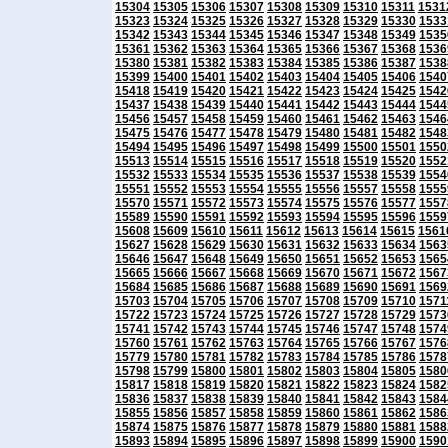
15304
15305
15306
15307
15308
15309
15310
15311
1531
15323
15324
15325
15326
15327
15328
15329
15330
1533
15342
15343
15344
15345
15346
15347
15348
15349
1535
15361
15362
15363
15364
15365
15366
15367
15368
1536
15380
15381
15382
15383
15384
15385
15386
15387
1538
15399
15400
15401
15402
15403
15404
15405
15406
1540
15418
15419
15420
15421
15422
15423
15424
15425
1542
15437
15438
15439
15440
15441
15442
15443
15444
1544
15456
15457
15458
15459
15460
15461
15462
15463
1546
15475
15476
15477
15478
15479
15480
15481
15482
1548
15494
15495
15496
15497
15498
15499
15500
15501
1550
15513
15514
15515
15516
15517
15518
15519
15520
1552
15532
15533
15534
15535
15536
15537
15538
15539
1554
15551
15552
15553
15554
15555
15556
15557
15558
1555
15570
15571
15572
15573
15574
15575
15576
15577
1557
15589
15590
15591
15592
15593
15594
15595
15596
1559
15608
15609
15610
15611
15612
15613
15614
15615
1561
15627
15628
15629
15630
15631
15632
15633
15634
1563
15646
15647
15648
15649
15650
15651
15652
15653
1565
15665
15666
15667
15668
15669
15670
15671
15672
1567
15684
15685
15686
15687
15688
15689
15690
15691
1569
15703
15704
15705
15706
15707
15708
15709
15710
1571
15722
15723
15724
15725
15726
15727
15728
15729
1573
15741
15742
15743
15744
15745
15746
15747
15748
1574
15760
15761
15762
15763
15764
15765
15766
15767
1576
15779
15780
15781
15782
15783
15784
15785
15786
1578
15798
15799
15800
15801
15802
15803
15804
15805
1580
15817
15818
15819
15820
15821
15822
15823
15824
1582
15836
15837
15838
15839
15840
15841
15842
15843
1584
15855
15856
15857
15858
15859
15860
15861
15862
1586
15874
15875
15876
15877
15878
15879
15880
15881
1588
15893
15894
15895
15896
15897
15898
15899
15900
1590