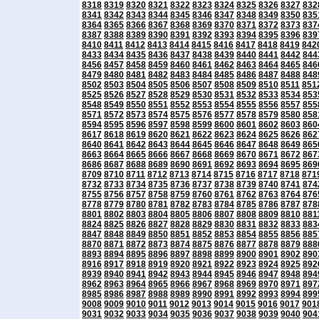
8318
8319
8320
8321
8322
8323
8324
8325
8326
8327
832
8341
8342
8343
8344
8345
8346
8347
8348
8349
8350
835
8364
8365
8366
8367
8368
8369
8370
8371
8372
8373
837
8387
8388
8389
8390
8391
8392
8393
8394
8395
8396
839
8410
8411
8412
8413
8414
8415
8416
8417
8418
8419
842
8433
8434
8435
8436
8437
8438
8439
8440
8441
8442
844
8456
8457
8458
8459
8460
8461
8462
8463
8464
8465
846
8479
8480
8481
8482
8483
8484
8485
8486
8487
8488
848
8502
8503
8504
8505
8506
8507
8508
8509
8510
8511
851
8525
8526
8527
8528
8529
8530
8531
8532
8533
8534
853
8548
8549
8550
8551
8552
8553
8554
8555
8556
8557
855
8571
8572
8573
8574
8575
8576
8577
8578
8579
8580
858
8594
8595
8596
8597
8598
8599
8600
8601
8602
8603
860
8617
8618
8619
8620
8621
8622
8623
8624
8625
8626
862
8640
8641
8642
8643
8644
8645
8646
8647
8648
8649
865
8663
8664
8665
8666
8667
8668
8669
8670
8671
8672
867
8686
8687
8688
8689
8690
8691
8692
8693
8694
8695
869
8709
8710
8711
8712
8713
8714
8715
8716
8717
8718
871
8732
8733
8734
8735
8736
8737
8738
8739
8740
8741
874
8755
8756
8757
8758
8759
8760
8761
8762
8763
8764
876
8778
8779
8780
8781
8782
8783
8784
8785
8786
8787
878
8801
8802
8803
8804
8805
8806
8807
8808
8809
8810
881
8824
8825
8826
8827
8828
8829
8830
8831
8832
8833
883
8847
8848
8849
8850
8851
8852
8853
8854
8855
8856
885
8870
8871
8872
8873
8874
8875
8876
8877
8878
8879
888
8893
8894
8895
8896
8897
8898
8899
8900
8901
8902
890
8916
8917
8918
8919
8920
8921
8922
8923
8924
8925
892
8939
8940
8941
8942
8943
8944
8945
8946
8947
8948
894
8962
8963
8964
8965
8966
8967
8968
8969
8970
8971
897
8985
8986
8987
8988
8989
8990
8991
8992
8993
8994
899
9008
9009
9010
9011
9012
9013
9014
9015
9016
9017
901
9031
9032
9033
9034
9035
9036
9037
9038
9039
9040
904