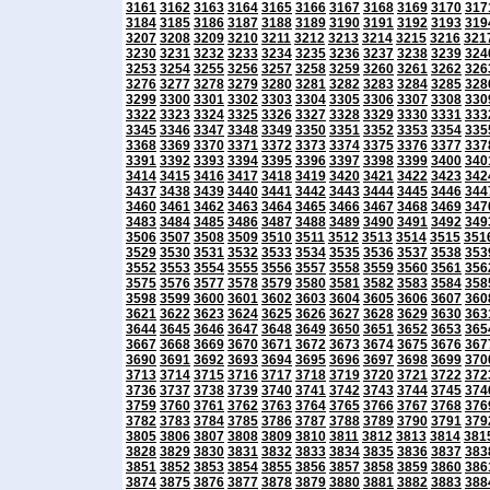
3161
3162
3163
3164
3165
3166
3167
3168
3169
3170
317
3184
3185
3186
3187
3188
3189
3190
3191
3192
3193
319
3207
3208
3209
3210
3211
3212
3213
3214
3215
3216
321
3230
3231
3232
3233
3234
3235
3236
3237
3238
3239
324
3253
3254
3255
3256
3257
3258
3259
3260
3261
3262
326
3276
3277
3278
3279
3280
3281
3282
3283
3284
3285
328
3299
3300
3301
3302
3303
3304
3305
3306
3307
3308
330
3322
3323
3324
3325
3326
3327
3328
3329
3330
3331
333
3345
3346
3347
3348
3349
3350
3351
3352
3353
3354
335
3368
3369
3370
3371
3372
3373
3374
3375
3376
3377
337
3391
3392
3393
3394
3395
3396
3397
3398
3399
3400
340
3414
3415
3416
3417
3418
3419
3420
3421
3422
3423
342
3437
3438
3439
3440
3441
3442
3443
3444
3445
3446
344
3460
3461
3462
3463
3464
3465
3466
3467
3468
3469
347
3483
3484
3485
3486
3487
3488
3489
3490
3491
3492
349
3506
3507
3508
3509
3510
3511
3512
3513
3514
3515
351
3529
3530
3531
3532
3533
3534
3535
3536
3537
3538
353
3552
3553
3554
3555
3556
3557
3558
3559
3560
3561
356
3575
3576
3577
3578
3579
3580
3581
3582
3583
3584
358
3598
3599
3600
3601
3602
3603
3604
3605
3606
3607
360
3621
3622
3623
3624
3625
3626
3627
3628
3629
3630
363
3644
3645
3646
3647
3648
3649
3650
3651
3652
3653
365
3667
3668
3669
3670
3671
3672
3673
3674
3675
3676
367
3690
3691
3692
3693
3694
3695
3696
3697
3698
3699
370
3713
3714
3715
3716
3717
3718
3719
3720
3721
3722
372
3736
3737
3738
3739
3740
3741
3742
3743
3744
3745
374
3759
3760
3761
3762
3763
3764
3765
3766
3767
3768
376
3782
3783
3784
3785
3786
3787
3788
3789
3790
3791
379
3805
3806
3807
3808
3809
3810
3811
3812
3813
3814
381
3828
3829
3830
3831
3832
3833
3834
3835
3836
3837
383
3851
3852
3853
3854
3855
3856
3857
3858
3859
3860
386
3874
3875
3876
3877
3878
3879
3880
3881
3882
3883
388