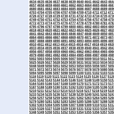
4634
4635
4636
4637
4638
4639
4640
4641
4642
4643
464
4657
4658
4659
4660
4661
4662
4663
4664
4665
4666
466
4680
4681
4682
4683
4684
4685
4686
4687
4688
4689
469
4703
4704
4705
4706
4707
4708
4709
4710
4711
4712
471
4726
4727
4728
4729
4730
4731
4732
4733
4734
4735
473
4749
4750
4751
4752
4753
4754
4755
4756
4757
4758
475
4772
4773
4774
4775
4776
4777
4778
4779
4780
4781
478
4795
4796
4797
4798
4799
4800
4801
4802
4803
4804
480
4818
4819
4820
4821
4822
4823
4824
4825
4826
4827
482
4841
4842
4843
4844
4845
4846
4847
4848
4849
4850
485
4864
4865
4866
4867
4868
4869
4870
4871
4872
4873
487
4887
4888
4889
4890
4891
4892
4893
4894
4895
4896
489
4910
4911
4912
4913
4914
4915
4916
4917
4918
4919
492
4933
4934
4935
4936
4937
4938
4939
4940
4941
4942
494
4956
4957
4958
4959
4960
4961
4962
4963
4964
4965
496
4979
4980
4981
4982
4983
4984
4985
4986
4987
4988
498
5002
5003
5004
5005
5006
5007
5008
5009
5010
5011
501
5025
5026
5027
5028
5029
5030
5031
5032
5033
5034
503
5048
5049
5050
5051
5052
5053
5054
5055
5056
5057
505
5071
5072
5073
5074
5075
5076
5077
5078
5079
5080
508
5094
5095
5096
5097
5098
5099
5100
5101
5102
5103
510
5118
5119
5120
5121
5122
5123
5124
5125
5126
5127
512
5141
5142
5143
5144
5145
5146
5147
5148
5149
5150
515
5164
5165
5166
5167
5168
5169
5170
5171
5172
5173
517
5187
5188
5189
5190
5191
5192
5193
5194
5195
5196
519
5210
5211
5212
5213
5214
5215
5216
5217
5218
5219
522
5233
5234
5235
5236
5237
5238
5239
5240
5241
5242
524
5256
5257
5258
5259
5260
5261
5262
5263
5264
5265
526
5279
5280
5281
5282
5283
5284
5285
5286
5287
5288
528
5302
5303
5304
5305
5306
5307
5308
5309
5310
5311
531
5325
5326
5327
5328
5329
5330
5331
5332
5333
5334
533
5348
5349
5350
5351
5352
5353
5354
5355
5356
5357
535