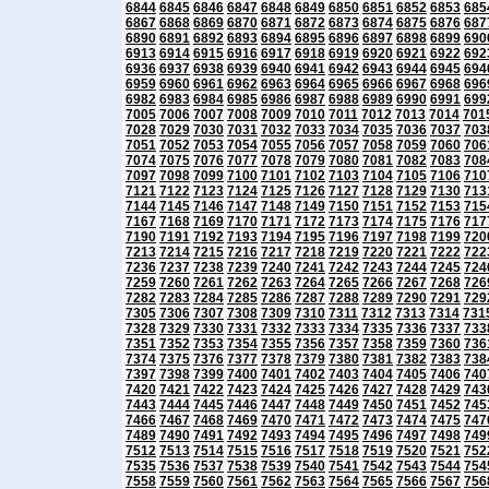
6844
6845
6846
6847
6848
6849
6850
6851
6852
6853
685
6867
6868
6869
6870
6871
6872
6873
6874
6875
6876
687
6890
6891
6892
6893
6894
6895
6896
6897
6898
6899
690
6913
6914
6915
6916
6917
6918
6919
6920
6921
6922
692
6936
6937
6938
6939
6940
6941
6942
6943
6944
6945
694
6959
6960
6961
6962
6963
6964
6965
6966
6967
6968
696
6982
6983
6984
6985
6986
6987
6988
6989
6990
6991
699
7005
7006
7007
7008
7009
7010
7011
7012
7013
7014
701
7028
7029
7030
7031
7032
7033
7034
7035
7036
7037
703
7051
7052
7053
7054
7055
7056
7057
7058
7059
7060
706
7074
7075
7076
7077
7078
7079
7080
7081
7082
7083
708
7097
7098
7099
7100
7101
7102
7103
7104
7105
7106
710
7121
7122
7123
7124
7125
7126
7127
7128
7129
7130
713
7144
7145
7146
7147
7148
7149
7150
7151
7152
7153
715
7167
7168
7169
7170
7171
7172
7173
7174
7175
7176
717
7190
7191
7192
7193
7194
7195
7196
7197
7198
7199
720
7213
7214
7215
7216
7217
7218
7219
7220
7221
7222
722
7236
7237
7238
7239
7240
7241
7242
7243
7244
7245
724
7259
7260
7261
7262
7263
7264
7265
7266
7267
7268
726
7282
7283
7284
7285
7286
7287
7288
7289
7290
7291
729
7305
7306
7307
7308
7309
7310
7311
7312
7313
7314
731
7328
7329
7330
7331
7332
7333
7334
7335
7336
7337
733
7351
7352
7353
7354
7355
7356
7357
7358
7359
7360
736
7374
7375
7376
7377
7378
7379
7380
7381
7382
7383
738
7397
7398
7399
7400
7401
7402
7403
7404
7405
7406
740
7420
7421
7422
7423
7424
7425
7426
7427
7428
7429
743
7443
7444
7445
7446
7447
7448
7449
7450
7451
7452
745
7466
7467
7468
7469
7470
7471
7472
7473
7474
7475
747
7489
7490
7491
7492
7493
7494
7495
7496
7497
7498
749
7512
7513
7514
7515
7516
7517
7518
7519
7520
7521
752
7535
7536
7537
7538
7539
7540
7541
7542
7543
7544
754
7558
7559
7560
7561
7562
7563
7564
7565
7566
7567
756