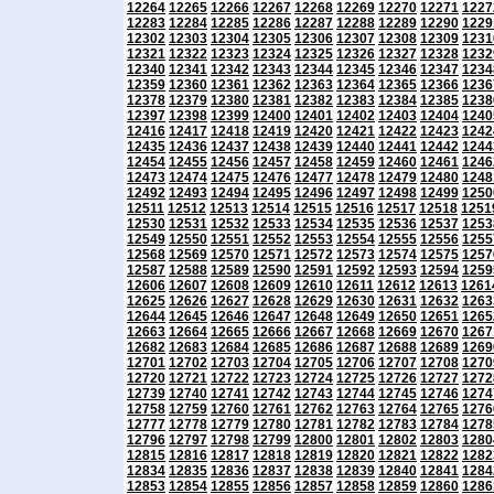
12264
12265
12266
12267
12268
12269
12270
12271
1227
12283
12284
12285
12286
12287
12288
12289
12290
1229
12302
12303
12304
12305
12306
12307
12308
12309
1231
12321
12322
12323
12324
12325
12326
12327
12328
1232
12340
12341
12342
12343
12344
12345
12346
12347
1234
12359
12360
12361
12362
12363
12364
12365
12366
1236
12378
12379
12380
12381
12382
12383
12384
12385
1238
12397
12398
12399
12400
12401
12402
12403
12404
1240
12416
12417
12418
12419
12420
12421
12422
12423
1242
12435
12436
12437
12438
12439
12440
12441
12442
1244
12454
12455
12456
12457
12458
12459
12460
12461
1246
12473
12474
12475
12476
12477
12478
12479
12480
1248
12492
12493
12494
12495
12496
12497
12498
12499
1250
12511
12512
12513
12514
12515
12516
12517
12518
1251
12530
12531
12532
12533
12534
12535
12536
12537
1253
12549
12550
12551
12552
12553
12554
12555
12556
1255
12568
12569
12570
12571
12572
12573
12574
12575
1257
12587
12588
12589
12590
12591
12592
12593
12594
1259
12606
12607
12608
12609
12610
12611
12612
12613
1261
12625
12626
12627
12628
12629
12630
12631
12632
1263
12644
12645
12646
12647
12648
12649
12650
12651
1265
12663
12664
12665
12666
12667
12668
12669
12670
1267
12682
12683
12684
12685
12686
12687
12688
12689
1269
12701
12702
12703
12704
12705
12706
12707
12708
1270
12720
12721
12722
12723
12724
12725
12726
12727
1272
12739
12740
12741
12742
12743
12744
12745
12746
1274
12758
12759
12760
12761
12762
12763
12764
12765
1276
12777
12778
12779
12780
12781
12782
12783
12784
1278
12796
12797
12798
12799
12800
12801
12802
12803
1280
12815
12816
12817
12818
12819
12820
12821
12822
1282
12834
12835
12836
12837
12838
12839
12840
12841
1284
12853
12854
12855
12856
12857
12858
12859
12860
1286