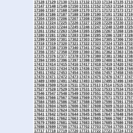
17128
17129
17130
17131
17132
17133
17134
17135
1713
17147
17148
17149
17150
17151
17152
17153
17154
1715
17166
17167
17168
17169
17170
17171
17172
17173
1717
17185
17186
17187
17188
17189
17190
17191
17192
1719
17204
17205
17206
17207
17208
17209
17210
17211
1721
17223
17224
17225
17226
17227
17228
17229
17230
1723
17242
17243
17244
17245
17246
17247
17248
17249
1725
17261
17262
17263
17264
17265
17266
17267
17268
1726
17280
17281
17282
17283
17284
17285
17286
17287
1728
17299
17300
17301
17302
17303
17304
17305
17306
1730
17318
17319
17320
17321
17322
17323
17324
17325
1732
17337
17338
17339
17340
17341
17342
17343
17344
1734
17356
17357
17358
17359
17360
17361
17362
17363
1736
17375
17376
17377
17378
17379
17380
17381
17382
1738
17394
17395
17396
17397
17398
17399
17400
17401
1740
17413
17414
17415
17416
17417
17418
17419
17420
1742
17432
17433
17434
17435
17436
17437
17438
17439
1744
17451
17452
17453
17454
17455
17456
17457
17458
1745
17470
17471
17472
17473
17474
17475
17476
17477
1747
17489
17490
17491
17492
17493
17494
17495
17496
1749
17508
17509
17510
17511
17512
17513
17514
17515
1751
17527
17528
17529
17530
17531
17532
17533
17534
1753
17546
17547
17548
17549
17550
17551
17552
17553
1755
17565
17566
17567
17568
17569
17570
17571
17572
1757
17584
17585
17586
17587
17588
17589
17590
17591
1759
17603
17604
17605
17606
17607
17608
17609
17610
1761
17622
17623
17624
17625
17626
17627
17628
17629
1763
17641
17642
17643
17644
17645
17646
17647
17648
1764
17660
17661
17662
17663
17664
17665
17666
17667
1766
17679
17680
17681
17682
17683
17684
17685
17686
1768
17698
17699
17700
17701
17702
17703
17704
17705
1770
17717
17718
17719
17720
17721
17722
17723
17724
1772