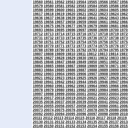
19560
19561
19562
19563
19564
19565
19566
19567
1956
19579
19580
19581
19582
19583
19584
19585
19586
1958
19598
19599
19600
19601
19602
19603
19604
19605
1960
19617
19618
19619
19620
19621
19622
19623
19624
1962
19636
19637
19638
19639
19640
19641
19642
19643
1964
19655
19656
19657
19658
19659
19660
19661
19662
1966
19674
19675
19676
19677
19678
19679
19680
19681
1968
19693
19694
19695
19696
19697
19698
19699
19700
1970
19712
19713
19714
19715
19716
19717
19718
19719
1972
19731
19732
19733
19734
19735
19736
19737
19738
1973
19750
19751
19752
19753
19754
19755
19756
19757
1975
19769
19770
19771
19772
19773
19774
19775
19776
1977
19788
19789
19790
19791
19792
19793
19794
19795
1979
19807
19808
19809
19810
19811
19812
19813
19814
1981
19826
19827
19828
19829
19830
19831
19832
19833
1983
19845
19846
19847
19848
19849
19850
19851
19852
1985
19864
19865
19866
19867
19868
19869
19870
19871
1987
19883
19884
19885
19886
19887
19888
19889
19890
1989
19902
19903
19904
19905
19906
19907
19908
19909
1991
19921
19922
19923
19924
19925
19926
19927
19928
1992
19940
19941
19942
19943
19944
19945
19946
19947
1994
19959
19960
19961
19962
19963
19964
19965
19966
1996
19978
19979
19980
19981
19982
19983
19984
19985
1998
19997
19998
19999
20000
20001
20002
20003
20004
2000
20016
20017
20018
20019
20020
20021
20022
20023
2002
20035
20036
20037
20038
20039
20040
20041
20042
2004
20054
20055
20056
20057
20058
20059
20060
20061
2006
20073
20074
20075
20076
20077
20078
20079
20080
2008
20092
20093
20094
20095
20096
20097
20098
20099
2010
20111
20112
20113
20114
20115
20116
20117
20118
20119
20130
20131
20132
20133
20134
20135
20136
20137
2013
20149
20150
20151
20152
20153
20154
20155
20156
2015