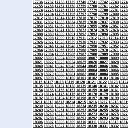
17736
17737
17738
17739
17740
17741
17742
17743
1774
17755
17756
17757
17758
17759
17760
17761
17762
1776
17774
17775
17776
17777
17778
17779
17780
17781
1778
17793
17794
17795
17796
17797
17798
17799
17800
1780
17812
17813
17814
17815
17816
17817
17818
17819
1782
17831
17832
17833
17834
17835
17836
17837
17838
1783
17850
17851
17852
17853
17854
17855
17856
17857
1785
17869
17870
17871
17872
17873
17874
17875
17876
1787
17888
17889
17890
17891
17892
17893
17894
17895
1789
17907
17908
17909
17910
17911
17912
17913
17914
1791
17926
17927
17928
17929
17930
17931
17932
17933
1793
17945
17946
17947
17948
17949
17950
17951
17952
1795
17964
17965
17966
17967
17968
17969
17970
17971
1797
17983
17984
17985
17986
17987
17988
17989
17990
1799
18002
18003
18004
18005
18006
18007
18008
18009
1801
18021
18022
18023
18024
18025
18026
18027
18028
1802
18040
18041
18042
18043
18044
18045
18046
18047
1804
18059
18060
18061
18062
18063
18064
18065
18066
1806
18078
18079
18080
18081
18082
18083
18084
18085
1808
18097
18098
18099
18100
18101
18102
18103
18104
1810
18116
18117
18118
18119
18120
18121
18122
18123
1812
18135
18136
18137
18138
18139
18140
18141
18142
1814
18154
18155
18156
18157
18158
18159
18160
18161
1816
18173
18174
18175
18176
18177
18178
18179
18180
1818
18192
18193
18194
18195
18196
18197
18198
18199
1820
18211
18212
18213
18214
18215
18216
18217
18218
1821
18230
18231
18232
18233
18234
18235
18236
18237
1823
18249
18250
18251
18252
18253
18254
18255
18256
1825
18268
18269
18270
18271
18272
18273
18274
18275
1827
18287
18288
18289
18290
18291
18292
18293
18294
1829
18306
18307
18308
18309
18310
18311
18312
18313
1831
18325
18326
18327
18328
18329
18330
18331
18332
1833