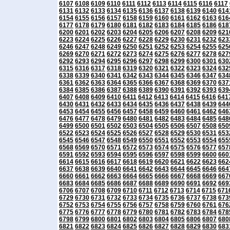
6107
6108
6109
6110
6111
6112
6113
6114
6115
6116
6117
6131
6132
6133
6134
6135
6136
6137
6138
6139
6140
614
6154
6155
6156
6157
6158
6159
6160
6161
6162
6163
616
6177
6178
6179
6180
6181
6182
6183
6184
6185
6186
618
6200
6201
6202
6203
6204
6205
6206
6207
6208
6209
621
6223
6224
6225
6226
6227
6228
6229
6230
6231
6232
623
6246
6247
6248
6249
6250
6251
6252
6253
6254
6255
625
6269
6270
6271
6272
6273
6274
6275
6276
6277
6278
627
6292
6293
6294
6295
6296
6297
6298
6299
6300
6301
630
6315
6316
6317
6318
6319
6320
6321
6322
6323
6324
632
6338
6339
6340
6341
6342
6343
6344
6345
6346
6347
634
6361
6362
6363
6364
6365
6366
6367
6368
6369
6370
637
6384
6385
6386
6387
6388
6389
6390
6391
6392
6393
639
6407
6408
6409
6410
6411
6412
6413
6414
6415
6416
641
6430
6431
6432
6433
6434
6435
6436
6437
6438
6439
644
6453
6454
6455
6456
6457
6458
6459
6460
6461
6462
646
6476
6477
6478
6479
6480
6481
6482
6483
6484
6485
648
6499
6500
6501
6502
6503
6504
6505
6506
6507
6508
650
6522
6523
6524
6525
6526
6527
6528
6529
6530
6531
653
6545
6546
6547
6548
6549
6550
6551
6552
6553
6554
655
6568
6569
6570
6571
6572
6573
6574
6575
6576
6577
657
6591
6592
6593
6594
6595
6596
6597
6598
6599
6600
660
6614
6615
6616
6617
6618
6619
6620
6621
6622
6623
662
6637
6638
6639
6640
6641
6642
6643
6644
6645
6646
664
6660
6661
6662
6663
6664
6665
6666
6667
6668
6669
667
6683
6684
6685
6686
6687
6688
6689
6690
6691
6692
669
6706
6707
6708
6709
6710
6711
6712
6713
6714
6715
671
6729
6730
6731
6732
6733
6734
6735
6736
6737
6738
673
6752
6753
6754
6755
6756
6757
6758
6759
6760
6761
676
6775
6776
6777
6778
6779
6780
6781
6782
6783
6784
678
6798
6799
6800
6801
6802
6803
6804
6805
6806
6807
680
6821
6822
6823
6824
6825
6826
6827
6828
6829
6830
683