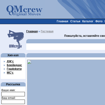
Главная
Статьи
Каталог
Фото
Главная
»
Гостевая
Пожалуйста, оставляйте сво
Хип-хоп
»
ДЖ'с
»
Брейкданс
»
Граффити
»
МС'с
Рассылка
Ваше имя:
Ваш email: