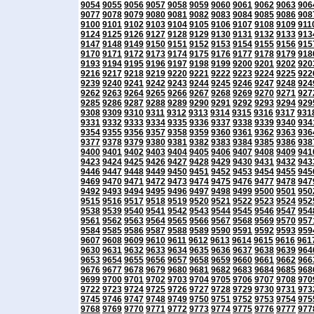
9054
9055
9056
9057
9058
9059
9060
9061
9062
9063
906
9077
9078
9079
9080
9081
9082
9083
9084
9085
9086
908
9100
9101
9102
9103
9104
9105
9106
9107
9108
9109
911
9124
9125
9126
9127
9128
9129
9130
9131
9132
9133
913
9147
9148
9149
9150
9151
9152
9153
9154
9155
9156
915
9170
9171
9172
9173
9174
9175
9176
9177
9178
9179
918
9193
9194
9195
9196
9197
9198
9199
9200
9201
9202
920
9216
9217
9218
9219
9220
9221
9222
9223
9224
9225
922
9239
9240
9241
9242
9243
9244
9245
9246
9247
9248
924
9262
9263
9264
9265
9266
9267
9268
9269
9270
9271
927
9285
9286
9287
9288
9289
9290
9291
9292
9293
9294
929
9308
9309
9310
9311
9312
9313
9314
9315
9316
9317
931
9331
9332
9333
9334
9335
9336
9337
9338
9339
9340
934
9354
9355
9356
9357
9358
9359
9360
9361
9362
9363
936
9377
9378
9379
9380
9381
9382
9383
9384
9385
9386
938
9400
9401
9402
9403
9404
9405
9406
9407
9408
9409
941
9423
9424
9425
9426
9427
9428
9429
9430
9431
9432
943
9446
9447
9448
9449
9450
9451
9452
9453
9454
9455
945
9469
9470
9471
9472
9473
9474
9475
9476
9477
9478
947
9492
9493
9494
9495
9496
9497
9498
9499
9500
9501
950
9515
9516
9517
9518
9519
9520
9521
9522
9523
9524
952
9538
9539
9540
9541
9542
9543
9544
9545
9546
9547
954
9561
9562
9563
9564
9565
9566
9567
9568
9569
9570
957
9584
9585
9586
9587
9588
9589
9590
9591
9592
9593
959
9607
9608
9609
9610
9611
9612
9613
9614
9615
9616
961
9630
9631
9632
9633
9634
9635
9636
9637
9638
9639
964
9653
9654
9655
9656
9657
9658
9659
9660
9661
9662
966
9676
9677
9678
9679
9680
9681
9682
9683
9684
9685
968
9699
9700
9701
9702
9703
9704
9705
9706
9707
9708
970
9722
9723
9724
9725
9726
9727
9728
9729
9730
9731
973
9745
9746
9747
9748
9749
9750
9751
9752
9753
9754
975
9768
9769
9770
9771
9772
9773
9774
9775
9776
9777
977