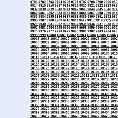
9791
9792
9793
9794
9795
9796
9797
9798
9799
9800
980
9814
9815
9816
9817
9818
9819
9820
9821
9822
9823
982
9837
9838
9839
9840
9841
9842
9843
9844
9845
9846
984
9860
9861
9862
9863
9864
9865
9866
9867
9868
9869
987
9883
9884
9885
9886
9887
9888
9889
9890
9891
9892
989
9906
9907
9908
9909
9910
9911
9912
9913
9914
9915
991
9929
9930
9931
9932
9933
9934
9935
9936
9937
9938
993
9952
9953
9954
9955
9956
9957
9958
9959
9960
9961
996
9975
9976
9977
9978
9979
9980
9981
9982
9983
9984
998
9998
9999
10000
10001
10002
10003
10004
10005
10006
10017
10018
10019
10020
10021
10022
10023
10024
1002
10036
10037
10038
10039
10040
10041
10042
10043
1004
10055
10056
10057
10058
10059
10060
10061
10062
1006
10074
10075
10076
10077
10078
10079
10080
10081
1008
10093
10094
10095
10096
10097
10098
10099
10100
1010
10112
10113
10114
10115
10116
10117
10118
10119
10120
10131
10132
10133
10134
10135
10136
10137
10138
1013
10150
10151
10152
10153
10154
10155
10156
10157
1015
10169
10170
10171
10172
10173
10174
10175
10176
1017
10188
10189
10190
10191
10192
10193
10194
10195
1019
10207
10208
10209
10210
10211
10212
10213
10214
1021
10226
10227
10228
10229
10230
10231
10232
10233
1023
10245
10246
10247
10248
10249
10250
10251
10252
1025
10264
10265
10266
10267
10268
10269
10270
10271
1027
10283
10284
10285
10286
10287
10288
10289
10290
1029
10302
10303
10304
10305
10306
10307
10308
10309
1031
10321
10322
10323
10324
10325
10326
10327
10328
1032
10340
10341
10342
10343
10344
10345
10346
10347
1034
10359
10360
10361
10362
10363
10364
10365
10366
1036
10378
10379
10380
10381
10382
10383
10384
10385
1038
10397
10398
10399
10400
10401
10402
10403
10404
1040
10416
10417
10418
10419
10420
10421
10422
10423
1042