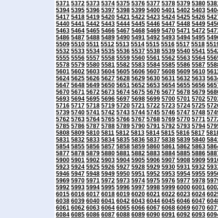
5371
5372
5373
5374
5375
5376
5377
5378
5379
5380
538
5394
5395
5396
5397
5398
5399
5400
5401
5402
5403
540
5417
5418
5419
5420
5421
5422
5423
5424
5425
5426
542
5440
5441
5442
5443
5444
5445
5446
5447
5448
5449
545
5463
5464
5465
5466
5467
5468
5469
5470
5471
5472
547
5486
5487
5488
5489
5490
5491
5492
5493
5494
5495
549
5509
5510
5511
5512
5513
5514
5515
5516
5517
5518
551
5532
5533
5534
5535
5536
5537
5538
5539
5540
5541
554
5555
5556
5557
5558
5559
5560
5561
5562
5563
5564
556
5578
5579
5580
5581
5582
5583
5584
5585
5586
5587
558
5601
5602
5603
5604
5605
5606
5607
5608
5609
5610
561
5624
5625
5626
5627
5628
5629
5630
5631
5632
5633
563
5647
5648
5649
5650
5651
5652
5653
5654
5655
5656
565
5670
5671
5672
5673
5674
5675
5676
5677
5678
5679
568
5693
5694
5695
5696
5697
5698
5699
5700
5701
5702
570
5716
5717
5718
5719
5720
5721
5722
5723
5724
5725
572
5739
5740
5741
5742
5743
5744
5745
5746
5747
5748
574
5762
5763
5764
5765
5766
5767
5768
5769
5770
5771
577
5785
5786
5787
5788
5789
5790
5791
5792
5793
5794
579
5808
5809
5810
5811
5812
5813
5814
5815
5816
5817
581
5831
5832
5833
5834
5835
5836
5837
5838
5839
5840
584
5854
5855
5856
5857
5858
5859
5860
5861
5862
5863
586
5877
5878
5879
5880
5881
5882
5883
5884
5885
5886
588
5900
5901
5902
5903
5904
5905
5906
5907
5908
5909
591
5923
5924
5925
5926
5927
5928
5929
5930
5931
5932
593
5946
5947
5948
5949
5950
5951
5952
5953
5954
5955
595
5969
5970
5971
5972
5973
5974
5975
5976
5977
5978
597
5992
5993
5994
5995
5996
5997
5998
5999
6000
6001
600
6015
6016
6017
6018
6019
6020
6021
6022
6023
6024
602
6038
6039
6040
6041
6042
6043
6044
6045
6046
6047
604
6061
6062
6063
6064
6065
6066
6067
6068
6069
6070
607
6084
6085
6086
6087
6088
6089
6090
6091
6092
6093
609