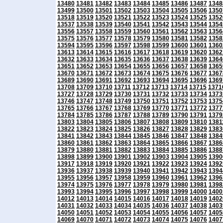
13480
13481
13482
13483
13484
13485
13486
13487
1348
13499
13500
13501
13502
13503
13504
13505
13506
1350
13518
13519
13520
13521
13522
13523
13524
13525
1352
13537
13538
13539
13540
13541
13542
13543
13544
1354
13556
13557
13558
13559
13560
13561
13562
13563
1356
13575
13576
13577
13578
13579
13580
13581
13582
1358
13594
13595
13596
13597
13598
13599
13600
13601
1360
13613
13614
13615
13616
13617
13618
13619
13620
1362
13632
13633
13634
13635
13636
13637
13638
13639
1364
13651
13652
13653
13654
13655
13656
13657
13658
1365
13670
13671
13672
13673
13674
13675
13676
13677
1367
13689
13690
13691
13692
13693
13694
13695
13696
1369
13708
13709
13710
13711
13712
13713
13714
13715
1371
13727
13728
13729
13730
13731
13732
13733
13734
1373
13746
13747
13748
13749
13750
13751
13752
13753
1375
13765
13766
13767
13768
13769
13770
13771
13772
1377
13784
13785
13786
13787
13788
13789
13790
13791
1379
13803
13804
13805
13806
13807
13808
13809
13810
1381
13822
13823
13824
13825
13826
13827
13828
13829
1383
13841
13842
13843
13844
13845
13846
13847
13848
1384
13860
13861
13862
13863
13864
13865
13866
13867
1386
13879
13880
13881
13882
13883
13884
13885
13886
1388
13898
13899
13900
13901
13902
13903
13904
13905
1390
13917
13918
13919
13920
13921
13922
13923
13924
1392
13936
13937
13938
13939
13940
13941
13942
13943
1394
13955
13956
13957
13958
13959
13960
13961
13962
1396
13974
13975
13976
13977
13978
13979
13980
13981
1398
13993
13994
13995
13996
13997
13998
13999
14000
1400
14012
14013
14014
14015
14016
14017
14018
14019
1402
14031
14032
14033
14034
14035
14036
14037
14038
1403
14050
14051
14052
14053
14054
14055
14056
14057
1405
14069
14070
14071
14072
14073
14074
14075
14076
1407