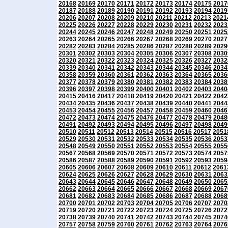
20168
20169
20170
20171
20172
20173
20174
20175
2017
20187
20188
20189
20190
20191
20192
20193
20194
2019
20206
20207
20208
20209
20210
20211
20212
20213
2021
20225
20226
20227
20228
20229
20230
20231
20232
2023
20244
20245
20246
20247
20248
20249
20250
20251
2025
20263
20264
20265
20266
20267
20268
20269
20270
2027
20282
20283
20284
20285
20286
20287
20288
20289
2029
20301
20302
20303
20304
20305
20306
20307
20308
2030
20320
20321
20322
20323
20324
20325
20326
20327
2032
20339
20340
20341
20342
20343
20344
20345
20346
2034
20358
20359
20360
20361
20362
20363
20364
20365
2036
20377
20378
20379
20380
20381
20382
20383
20384
2038
20396
20397
20398
20399
20400
20401
20402
20403
2040
20415
20416
20417
20418
20419
20420
20421
20422
2042
20434
20435
20436
20437
20438
20439
20440
20441
2044
20453
20454
20455
20456
20457
20458
20459
20460
2046
20472
20473
20474
20475
20476
20477
20478
20479
2048
20491
20492
20493
20494
20495
20496
20497
20498
2049
20510
20511
20512
20513
20514
20515
20516
20517
2051
20529
20530
20531
20532
20533
20534
20535
20536
2053
20548
20549
20550
20551
20552
20553
20554
20555
2055
20567
20568
20569
20570
20571
20572
20573
20574
2057
20586
20587
20588
20589
20590
20591
20592
20593
2059
20605
20606
20607
20608
20609
20610
20611
20612
2061
20624
20625
20626
20627
20628
20629
20630
20631
2063
20643
20644
20645
20646
20647
20648
20649
20650
2065
20662
20663
20664
20665
20666
20667
20668
20669
2067
20681
20682
20683
20684
20685
20686
20687
20688
2068
20700
20701
20702
20703
20704
20705
20706
20707
2070
20719
20720
20721
20722
20723
20724
20725
20726
2072
20738
20739
20740
20741
20742
20743
20744
20745
2074
20757
20758
20759
20760
20761
20762
20763
20764
2076