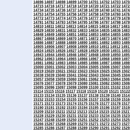
14696
14697
14698
14699
14700
14701
14702
14703
1470
14715
14716
14717
14718
14719
14720
14721
14722
1472
14734
14735
14736
14737
14738
14739
14740
14741
1474
14753
14754
14755
14756
14757
14758
14759
14760
1476
14772
14773
14774
14775
14776
14777
14778
14779
1478
14791
14792
14793
14794
14795
14796
14797
14798
1479
14810
14811
14812
14813
14814
14815
14816
14817
1481
14829
14830
14831
14832
14833
14834
14835
14836
1483
14848
14849
14850
14851
14852
14853
14854
14855
1485
14867
14868
14869
14870
14871
14872
14873
14874
1487
14886
14887
14888
14889
14890
14891
14892
14893
1489
14905
14906
14907
14908
14909
14910
14911
14912
1491
14924
14925
14926
14927
14928
14929
14930
14931
1493
14943
14944
14945
14946
14947
14948
14949
14950
1495
14962
14963
14964
14965
14966
14967
14968
14969
1497
14981
14982
14983
14984
14985
14986
14987
14988
1498
15000
15001
15002
15003
15004
15005
15006
15007
1500
15019
15020
15021
15022
15023
15024
15025
15026
1502
15038
15039
15040
15041
15042
15043
15044
15045
1504
15057
15058
15059
15060
15061
15062
15063
15064
1506
15076
15077
15078
15079
15080
15081
15082
15083
1508
15095
15096
15097
15098
15099
15100
15101
15102
1510
15114
15115
15116
15117
15118
15119
15120
15121
15122
15133
15134
15135
15136
15137
15138
15139
15140
1514
15152
15153
15154
15155
15156
15157
15158
15159
1516
15171
15172
15173
15174
15175
15176
15177
15178
1517
15190
15191
15192
15193
15194
15195
15196
15197
1519
15209
15210
15211
15212
15213
15214
15215
15216
1521
15228
15229
15230
15231
15232
15233
15234
15235
1523
15247
15248
15249
15250
15251
15252
15253
15254
1525
15266
15267
15268
15269
15270
15271
15272
15273
1527
15285
15286
15287
15288
15289
15290
15291
15292
1529