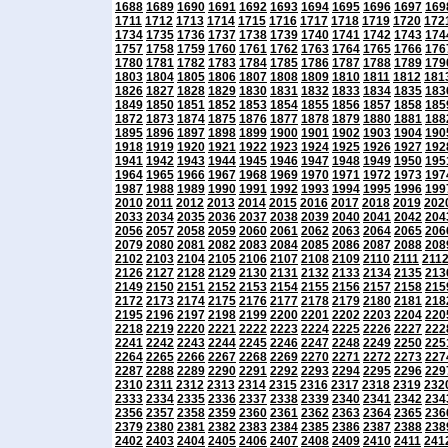
1688
1689
1690
1691
1692
1693
1694
1695
1696
1697
169
1711
1712
1713
1714
1715
1716
1717
1718
1719
1720
172
1734
1735
1736
1737
1738
1739
1740
1741
1742
1743
174
1757
1758
1759
1760
1761
1762
1763
1764
1765
1766
176
1780
1781
1782
1783
1784
1785
1786
1787
1788
1789
179
1803
1804
1805
1806
1807
1808
1809
1810
1811
1812
181
1826
1827
1828
1829
1830
1831
1832
1833
1834
1835
183
1849
1850
1851
1852
1853
1854
1855
1856
1857
1858
185
1872
1873
1874
1875
1876
1877
1878
1879
1880
1881
188
1895
1896
1897
1898
1899
1900
1901
1902
1903
1904
190
1918
1919
1920
1921
1922
1923
1924
1925
1926
1927
192
1941
1942
1943
1944
1945
1946
1947
1948
1949
1950
195
1964
1965
1966
1967
1968
1969
1970
1971
1972
1973
197
1987
1988
1989
1990
1991
1992
1993
1994
1995
1996
199
2010
2011
2012
2013
2014
2015
2016
2017
2018
2019
202
2033
2034
2035
2036
2037
2038
2039
2040
2041
2042
204
2056
2057
2058
2059
2060
2061
2062
2063
2064
2065
206
2079
2080
2081
2082
2083
2084
2085
2086
2087
2088
208
2102
2103
2104
2105
2106
2107
2108
2109
2110
2111
211
2126
2127
2128
2129
2130
2131
2132
2133
2134
2135
213
2149
2150
2151
2152
2153
2154
2155
2156
2157
2158
215
2172
2173
2174
2175
2176
2177
2178
2179
2180
2181
218
2195
2196
2197
2198
2199
2200
2201
2202
2203
2204
220
2218
2219
2220
2221
2222
2223
2224
2225
2226
2227
222
2241
2242
2243
2244
2245
2246
2247
2248
2249
2250
225
2264
2265
2266
2267
2268
2269
2270
2271
2272
2273
227
2287
2288
2289
2290
2291
2292
2293
2294
2295
2296
229
2310
2311
2312
2313
2314
2315
2316
2317
2318
2319
232
2333
2334
2335
2336
2337
2338
2339
2340
2341
2342
234
2356
2357
2358
2359
2360
2361
2362
2363
2364
2365
236
2379
2380
2381
2382
2383
2384
2385
2386
2387
2388
238
2402
2403
2404
2405
2406
2407
2408
2409
2410
2411
241