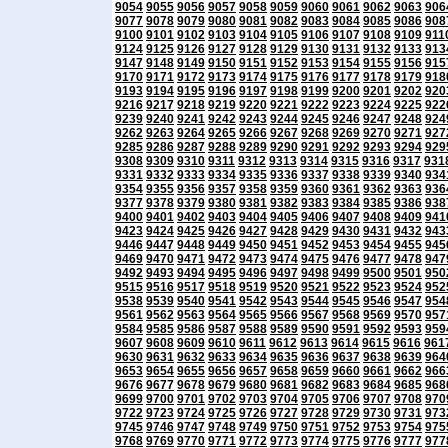
9054
9055
9056
9057
9058
9059
9060
9061
9062
9063
906
9077
9078
9079
9080
9081
9082
9083
9084
9085
9086
908
9100
9101
9102
9103
9104
9105
9106
9107
9108
9109
911
9124
9125
9126
9127
9128
9129
9130
9131
9132
9133
913
9147
9148
9149
9150
9151
9152
9153
9154
9155
9156
915
9170
9171
9172
9173
9174
9175
9176
9177
9178
9179
918
9193
9194
9195
9196
9197
9198
9199
9200
9201
9202
920
9216
9217
9218
9219
9220
9221
9222
9223
9224
9225
922
9239
9240
9241
9242
9243
9244
9245
9246
9247
9248
924
9262
9263
9264
9265
9266
9267
9268
9269
9270
9271
927
9285
9286
9287
9288
9289
9290
9291
9292
9293
9294
929
9308
9309
9310
9311
9312
9313
9314
9315
9316
9317
931
9331
9332
9333
9334
9335
9336
9337
9338
9339
9340
934
9354
9355
9356
9357
9358
9359
9360
9361
9362
9363
936
9377
9378
9379
9380
9381
9382
9383
9384
9385
9386
938
9400
9401
9402
9403
9404
9405
9406
9407
9408
9409
941
9423
9424
9425
9426
9427
9428
9429
9430
9431
9432
943
9446
9447
9448
9449
9450
9451
9452
9453
9454
9455
945
9469
9470
9471
9472
9473
9474
9475
9476
9477
9478
947
9492
9493
9494
9495
9496
9497
9498
9499
9500
9501
950
9515
9516
9517
9518
9519
9520
9521
9522
9523
9524
952
9538
9539
9540
9541
9542
9543
9544
9545
9546
9547
954
9561
9562
9563
9564
9565
9566
9567
9568
9569
9570
957
9584
9585
9586
9587
9588
9589
9590
9591
9592
9593
959
9607
9608
9609
9610
9611
9612
9613
9614
9615
9616
961
9630
9631
9632
9633
9634
9635
9636
9637
9638
9639
964
9653
9654
9655
9656
9657
9658
9659
9660
9661
9662
966
9676
9677
9678
9679
9680
9681
9682
9683
9684
9685
968
9699
9700
9701
9702
9703
9704
9705
9706
9707
9708
970
9722
9723
9724
9725
9726
9727
9728
9729
9730
9731
973
9745
9746
9747
9748
9749
9750
9751
9752
9753
9754
975
9768
9769
9770
9771
9772
9773
9774
9775
9776
9777
977