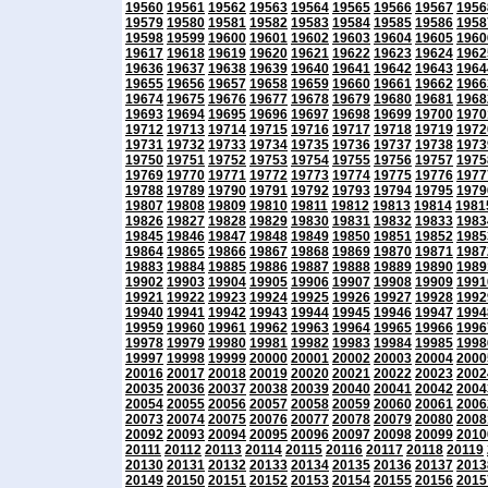
19560
19561
19562
19563
19564
19565
19566
19567
1956
19579
19580
19581
19582
19583
19584
19585
19586
1958
19598
19599
19600
19601
19602
19603
19604
19605
1960
19617
19618
19619
19620
19621
19622
19623
19624
1962
19636
19637
19638
19639
19640
19641
19642
19643
1964
19655
19656
19657
19658
19659
19660
19661
19662
1966
19674
19675
19676
19677
19678
19679
19680
19681
1968
19693
19694
19695
19696
19697
19698
19699
19700
1970
19712
19713
19714
19715
19716
19717
19718
19719
1972
19731
19732
19733
19734
19735
19736
19737
19738
1973
19750
19751
19752
19753
19754
19755
19756
19757
1975
19769
19770
19771
19772
19773
19774
19775
19776
1977
19788
19789
19790
19791
19792
19793
19794
19795
1979
19807
19808
19809
19810
19811
19812
19813
19814
1981
19826
19827
19828
19829
19830
19831
19832
19833
1983
19845
19846
19847
19848
19849
19850
19851
19852
1985
19864
19865
19866
19867
19868
19869
19870
19871
1987
19883
19884
19885
19886
19887
19888
19889
19890
1989
19902
19903
19904
19905
19906
19907
19908
19909
1991
19921
19922
19923
19924
19925
19926
19927
19928
1992
19940
19941
19942
19943
19944
19945
19946
19947
1994
19959
19960
19961
19962
19963
19964
19965
19966
1996
19978
19979
19980
19981
19982
19983
19984
19985
1998
19997
19998
19999
20000
20001
20002
20003
20004
2000
20016
20017
20018
20019
20020
20021
20022
20023
2002
20035
20036
20037
20038
20039
20040
20041
20042
2004
20054
20055
20056
20057
20058
20059
20060
20061
2006
20073
20074
20075
20076
20077
20078
20079
20080
2008
20092
20093
20094
20095
20096
20097
20098
20099
2010
20111
20112
20113
20114
20115
20116
20117
20118
20119
20130
20131
20132
20133
20134
20135
20136
20137
2013
20149
20150
20151
20152
20153
20154
20155
20156
2015