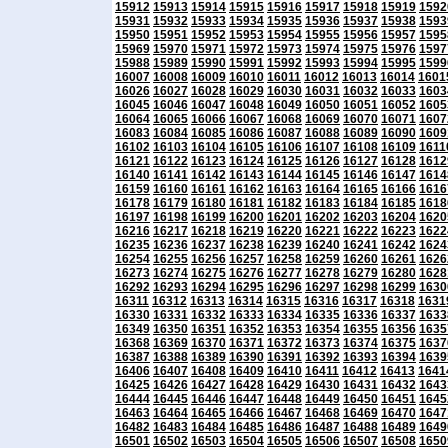
15912
15913
15914
15915
15916
15917
15918
15919
1592
15931
15932
15933
15934
15935
15936
15937
15938
1593
15950
15951
15952
15953
15954
15955
15956
15957
1595
15969
15970
15971
15972
15973
15974
15975
15976
1597
15988
15989
15990
15991
15992
15993
15994
15995
1599
16007
16008
16009
16010
16011
16012
16013
16014
1601
16026
16027
16028
16029
16030
16031
16032
16033
1603
16045
16046
16047
16048
16049
16050
16051
16052
1605
16064
16065
16066
16067
16068
16069
16070
16071
1607
16083
16084
16085
16086
16087
16088
16089
16090
1609
16102
16103
16104
16105
16106
16107
16108
16109
1611
16121
16122
16123
16124
16125
16126
16127
16128
1612
16140
16141
16142
16143
16144
16145
16146
16147
1614
16159
16160
16161
16162
16163
16164
16165
16166
1616
16178
16179
16180
16181
16182
16183
16184
16185
1618
16197
16198
16199
16200
16201
16202
16203
16204
1620
16216
16217
16218
16219
16220
16221
16222
16223
1622
16235
16236
16237
16238
16239
16240
16241
16242
1624
16254
16255
16256
16257
16258
16259
16260
16261
1626
16273
16274
16275
16276
16277
16278
16279
16280
1628
16292
16293
16294
16295
16296
16297
16298
16299
1630
16311
16312
16313
16314
16315
16316
16317
16318
1631
16330
16331
16332
16333
16334
16335
16336
16337
1633
16349
16350
16351
16352
16353
16354
16355
16356
1635
16368
16369
16370
16371
16372
16373
16374
16375
1637
16387
16388
16389
16390
16391
16392
16393
16394
1639
16406
16407
16408
16409
16410
16411
16412
16413
1641
16425
16426
16427
16428
16429
16430
16431
16432
1643
16444
16445
16446
16447
16448
16449
16450
16451
1645
16463
16464
16465
16466
16467
16468
16469
16470
1647
16482
16483
16484
16485
16486
16487
16488
16489
1649
16501
16502
16503
16504
16505
16506
16507
16508
1650