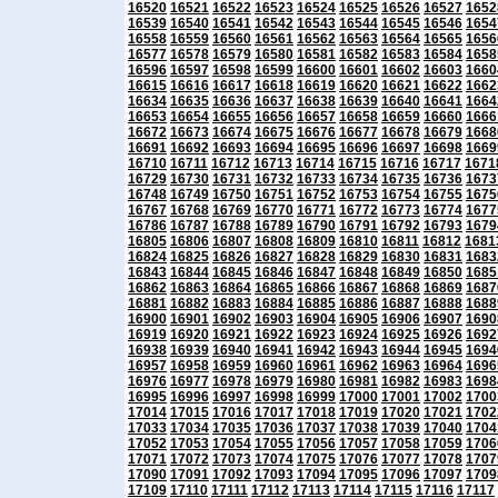
16520
16521
16522
16523
16524
16525
16526
16527
1652
16539
16540
16541
16542
16543
16544
16545
16546
1654
16558
16559
16560
16561
16562
16563
16564
16565
1656
16577
16578
16579
16580
16581
16582
16583
16584
1658
16596
16597
16598
16599
16600
16601
16602
16603
1660
16615
16616
16617
16618
16619
16620
16621
16622
1662
16634
16635
16636
16637
16638
16639
16640
16641
1664
16653
16654
16655
16656
16657
16658
16659
16660
1666
16672
16673
16674
16675
16676
16677
16678
16679
1668
16691
16692
16693
16694
16695
16696
16697
16698
1669
16710
16711
16712
16713
16714
16715
16716
16717
1671
16729
16730
16731
16732
16733
16734
16735
16736
1673
16748
16749
16750
16751
16752
16753
16754
16755
1675
16767
16768
16769
16770
16771
16772
16773
16774
1677
16786
16787
16788
16789
16790
16791
16792
16793
1679
16805
16806
16807
16808
16809
16810
16811
16812
1681
16824
16825
16826
16827
16828
16829
16830
16831
1683
16843
16844
16845
16846
16847
16848
16849
16850
1685
16862
16863
16864
16865
16866
16867
16868
16869
1687
16881
16882
16883
16884
16885
16886
16887
16888
1688
16900
16901
16902
16903
16904
16905
16906
16907
1690
16919
16920
16921
16922
16923
16924
16925
16926
1692
16938
16939
16940
16941
16942
16943
16944
16945
1694
16957
16958
16959
16960
16961
16962
16963
16964
1696
16976
16977
16978
16979
16980
16981
16982
16983
1698
16995
16996
16997
16998
16999
17000
17001
17002
1700
17014
17015
17016
17017
17018
17019
17020
17021
1702
17033
17034
17035
17036
17037
17038
17039
17040
1704
17052
17053
17054
17055
17056
17057
17058
17059
1706
17071
17072
17073
17074
17075
17076
17077
17078
1707
17090
17091
17092
17093
17094
17095
17096
17097
1709
17109
17110
17111
17112
17113
17114
17115
17116
17117