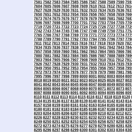
7581
7582
7583
7584
7585
7586
7587
7588
7589
7590
759
7604
7605
7606
7607
7608
7609
7610
7611
7612
7613
761
7627
7628
7629
7630
7631
7632
7633
7634
7635
7636
763
7650
7651
7652
7653
7654
7655
7656
7657
7658
7659
766
7673
7674
7675
7676
7677
7678
7679
7680
7681
7682
768
7696
7697
7698
7699
7700
7701
7702
7703
7704
7705
770
7719
7720
7721
7722
7723
7724
7725
7726
7727
7728
772
7742
7743
7744
7745
7746
7747
7748
7749
7750
7751
775
7765
7766
7767
7768
7769
7770
7771
7772
7773
7774
777
7788
7789
7790
7791
7792
7793
7794
7795
7796
7797
779
7811
7812
7813
7814
7815
7816
7817
7818
7819
7820
782
7834
7835
7836
7837
7838
7839
7840
7841
7842
7843
784
7857
7858
7859
7860
7861
7862
7863
7864
7865
7866
786
7880
7881
7882
7883
7884
7885
7886
7887
7888
7889
789
7903
7904
7905
7906
7907
7908
7909
7910
7911
7912
791
7926
7927
7928
7929
7930
7931
7932
7933
7934
7935
793
7949
7950
7951
7952
7953
7954
7955
7956
7957
7958
795
7972
7973
7974
7975
7976
7977
7978
7979
7980
7981
798
7995
7996
7997
7998
7999
8000
8001
8002
8003
8004
800
8018
8019
8020
8021
8022
8023
8024
8025
8026
8027
802
8041
8042
8043
8044
8045
8046
8047
8048
8049
8050
805
8064
8065
8066
8067
8068
8069
8070
8071
8072
8073
807
8087
8088
8089
8090
8091
8092
8093
8094
8095
8096
809
8110
8111
8112
8113
8114
8115
8116
8117
8118
8119
8120
8134
8135
8136
8137
8138
8139
8140
8141
8142
8143
814
8157
8158
8159
8160
8161
8162
8163
8164
8165
8166
816
8180
8181
8182
8183
8184
8185
8186
8187
8188
8189
819
8203
8204
8205
8206
8207
8208
8209
8210
8211
8212
821
8226
8227
8228
8229
8230
8231
8232
8233
8234
8235
823
8249
8250
8251
8252
8253
8254
8255
8256
8257
8258
825
8272
8273
8274
8275
8276
8277
8278
8279
8280
8281
828
8295
8296
8297
8298
8299
8300
8301
8302
8303
8304
830