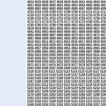
4634
4635
4636
4637
4638
4639
4640
4641
4642
4643
464
4657
4658
4659
4660
4661
4662
4663
4664
4665
4666
466
4680
4681
4682
4683
4684
4685
4686
4687
4688
4689
469
4703
4704
4705
4706
4707
4708
4709
4710
4711
4712
471
4726
4727
4728
4729
4730
4731
4732
4733
4734
4735
473
4749
4750
4751
4752
4753
4754
4755
4756
4757
4758
475
4772
4773
4774
4775
4776
4777
4778
4779
4780
4781
478
4795
4796
4797
4798
4799
4800
4801
4802
4803
4804
480
4818
4819
4820
4821
4822
4823
4824
4825
4826
4827
482
4841
4842
4843
4844
4845
4846
4847
4848
4849
4850
485
4864
4865
4866
4867
4868
4869
4870
4871
4872
4873
487
4887
4888
4889
4890
4891
4892
4893
4894
4895
4896
489
4910
4911
4912
4913
4914
4915
4916
4917
4918
4919
492
4933
4934
4935
4936
4937
4938
4939
4940
4941
4942
494
4956
4957
4958
4959
4960
4961
4962
4963
4964
4965
496
4979
4980
4981
4982
4983
4984
4985
4986
4987
4988
498
5002
5003
5004
5005
5006
5007
5008
5009
5010
5011
501
5025
5026
5027
5028
5029
5030
5031
5032
5033
5034
503
5048
5049
5050
5051
5052
5053
5054
5055
5056
5057
505
5071
5072
5073
5074
5075
5076
5077
5078
5079
5080
508
5094
5095
5096
5097
5098
5099
5100
5101
5102
5103
510
5118
5119
5120
5121
5122
5123
5124
5125
5126
5127
512
5141
5142
5143
5144
5145
5146
5147
5148
5149
5150
515
5164
5165
5166
5167
5168
5169
5170
5171
5172
5173
517
5187
5188
5189
5190
5191
5192
5193
5194
5195
5196
519
5210
5211
5212
5213
5214
5215
5216
5217
5218
5219
522
5233
5234
5235
5236
5237
5238
5239
5240
5241
5242
524
5256
5257
5258
5259
5260
5261
5262
5263
5264
5265
526
5279
5280
5281
5282
5283
5284
5285
5286
5287
5288
528
5302
5303
5304
5305
5306
5307
5308
5309
5310
5311
531
5325
5326
5327
5328
5329
5330
5331
5332
5333
5334
533
5348
5349
5350
5351
5352
5353
5354
5355
5356
5357
535