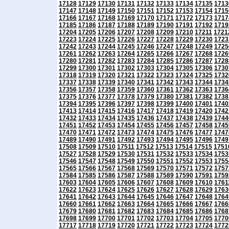
17128
17129
17130
17131
17132
17133
17134
17135
1713
17147
17148
17149
17150
17151
17152
17153
17154
1715
17166
17167
17168
17169
17170
17171
17172
17173
1717
17185
17186
17187
17188
17189
17190
17191
17192
1719
17204
17205
17206
17207
17208
17209
17210
17211
1721
17223
17224
17225
17226
17227
17228
17229
17230
1723
17242
17243
17244
17245
17246
17247
17248
17249
1725
17261
17262
17263
17264
17265
17266
17267
17268
1726
17280
17281
17282
17283
17284
17285
17286
17287
1728
17299
17300
17301
17302
17303
17304
17305
17306
1730
17318
17319
17320
17321
17322
17323
17324
17325
1732
17337
17338
17339
17340
17341
17342
17343
17344
1734
17356
17357
17358
17359
17360
17361
17362
17363
1736
17375
17376
17377
17378
17379
17380
17381
17382
1738
17394
17395
17396
17397
17398
17399
17400
17401
1740
17413
17414
17415
17416
17417
17418
17419
17420
1742
17432
17433
17434
17435
17436
17437
17438
17439
1744
17451
17452
17453
17454
17455
17456
17457
17458
1745
17470
17471
17472
17473
17474
17475
17476
17477
1747
17489
17490
17491
17492
17493
17494
17495
17496
1749
17508
17509
17510
17511
17512
17513
17514
17515
1751
17527
17528
17529
17530
17531
17532
17533
17534
1753
17546
17547
17548
17549
17550
17551
17552
17553
1755
17565
17566
17567
17568
17569
17570
17571
17572
1757
17584
17585
17586
17587
17588
17589
17590
17591
1759
17603
17604
17605
17606
17607
17608
17609
17610
1761
17622
17623
17624
17625
17626
17627
17628
17629
1763
17641
17642
17643
17644
17645
17646
17647
17648
1764
17660
17661
17662
17663
17664
17665
17666
17667
1766
17679
17680
17681
17682
17683
17684
17685
17686
1768
17698
17699
17700
17701
17702
17703
17704
17705
1770
17717
17718
17719
17720
17721
17722
17723
17724
1772