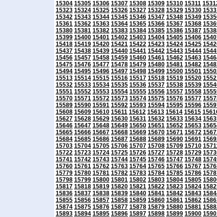
15304
15305
15306
15307
15308
15309
15310
15311
1531
15323
15324
15325
15326
15327
15328
15329
15330
1533
15342
15343
15344
15345
15346
15347
15348
15349
1535
15361
15362
15363
15364
15365
15366
15367
15368
1536
15380
15381
15382
15383
15384
15385
15386
15387
1538
15399
15400
15401
15402
15403
15404
15405
15406
1540
15418
15419
15420
15421
15422
15423
15424
15425
1542
15437
15438
15439
15440
15441
15442
15443
15444
1544
15456
15457
15458
15459
15460
15461
15462
15463
1546
15475
15476
15477
15478
15479
15480
15481
15482
1548
15494
15495
15496
15497
15498
15499
15500
15501
1550
15513
15514
15515
15516
15517
15518
15519
15520
1552
15532
15533
15534
15535
15536
15537
15538
15539
1554
15551
15552
15553
15554
15555
15556
15557
15558
1555
15570
15571
15572
15573
15574
15575
15576
15577
1557
15589
15590
15591
15592
15593
15594
15595
15596
1559
15608
15609
15610
15611
15612
15613
15614
15615
1561
15627
15628
15629
15630
15631
15632
15633
15634
1563
15646
15647
15648
15649
15650
15651
15652
15653
1565
15665
15666
15667
15668
15669
15670
15671
15672
1567
15684
15685
15686
15687
15688
15689
15690
15691
1569
15703
15704
15705
15706
15707
15708
15709
15710
1571
15722
15723
15724
15725
15726
15727
15728
15729
1573
15741
15742
15743
15744
15745
15746
15747
15748
1574
15760
15761
15762
15763
15764
15765
15766
15767
1576
15779
15780
15781
15782
15783
15784
15785
15786
1578
15798
15799
15800
15801
15802
15803
15804
15805
1580
15817
15818
15819
15820
15821
15822
15823
15824
1582
15836
15837
15838
15839
15840
15841
15842
15843
1584
15855
15856
15857
15858
15859
15860
15861
15862
1586
15874
15875
15876
15877
15878
15879
15880
15881
1588
15893
15894
15895
15896
15897
15898
15899
15900
1590