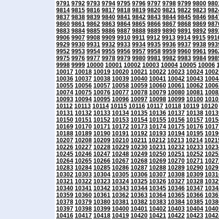
9791
9792
9793
9794
9795
9796
9797
9798
9799
9800
980
9814
9815
9816
9817
9818
9819
9820
9821
9822
9823
982
9837
9838
9839
9840
9841
9842
9843
9844
9845
9846
984
9860
9861
9862
9863
9864
9865
9866
9867
9868
9869
987
9883
9884
9885
9886
9887
9888
9889
9890
9891
9892
989
9906
9907
9908
9909
9910
9911
9912
9913
9914
9915
991
9929
9930
9931
9932
9933
9934
9935
9936
9937
9938
993
9952
9953
9954
9955
9956
9957
9958
9959
9960
9961
996
9975
9976
9977
9978
9979
9980
9981
9982
9983
9984
998
9998
9999
10000
10001
10002
10003
10004
10005
10006
10017
10018
10019
10020
10021
10022
10023
10024
1002
10036
10037
10038
10039
10040
10041
10042
10043
1004
10055
10056
10057
10058
10059
10060
10061
10062
1006
10074
10075
10076
10077
10078
10079
10080
10081
1008
10093
10094
10095
10096
10097
10098
10099
10100
1010
10112
10113
10114
10115
10116
10117
10118
10119
10120
10131
10132
10133
10134
10135
10136
10137
10138
1013
10150
10151
10152
10153
10154
10155
10156
10157
1015
10169
10170
10171
10172
10173
10174
10175
10176
1017
10188
10189
10190
10191
10192
10193
10194
10195
1019
10207
10208
10209
10210
10211
10212
10213
10214
1021
10226
10227
10228
10229
10230
10231
10232
10233
1023
10245
10246
10247
10248
10249
10250
10251
10252
1025
10264
10265
10266
10267
10268
10269
10270
10271
1027
10283
10284
10285
10286
10287
10288
10289
10290
1029
10302
10303
10304
10305
10306
10307
10308
10309
1031
10321
10322
10323
10324
10325
10326
10327
10328
1032
10340
10341
10342
10343
10344
10345
10346
10347
1034
10359
10360
10361
10362
10363
10364
10365
10366
1036
10378
10379
10380
10381
10382
10383
10384
10385
1038
10397
10398
10399
10400
10401
10402
10403
10404
1040
10416
10417
10418
10419
10420
10421
10422
10423
1042