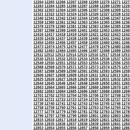
12264
12265
12266
12267
12268
12269
12270
12271
1227
12283
12284
12285
12286
12287
12288
12289
12290
1229
12302
12303
12304
12305
12306
12307
12308
12309
1231
12321
12322
12323
12324
12325
12326
12327
12328
1232
12340
12341
12342
12343
12344
12345
12346
12347
1234
12359
12360
12361
12362
12363
12364
12365
12366
1236
12378
12379
12380
12381
12382
12383
12384
12385
1238
12397
12398
12399
12400
12401
12402
12403
12404
1240
12416
12417
12418
12419
12420
12421
12422
12423
1242
12435
12436
12437
12438
12439
12440
12441
12442
1244
12454
12455
12456
12457
12458
12459
12460
12461
1246
12473
12474
12475
12476
12477
12478
12479
12480
1248
12492
12493
12494
12495
12496
12497
12498
12499
1250
12511
12512
12513
12514
12515
12516
12517
12518
1251
12530
12531
12532
12533
12534
12535
12536
12537
1253
12549
12550
12551
12552
12553
12554
12555
12556
1255
12568
12569
12570
12571
12572
12573
12574
12575
1257
12587
12588
12589
12590
12591
12592
12593
12594
1259
12606
12607
12608
12609
12610
12611
12612
12613
1261
12625
12626
12627
12628
12629
12630
12631
12632
1263
12644
12645
12646
12647
12648
12649
12650
12651
1265
12663
12664
12665
12666
12667
12668
12669
12670
1267
12682
12683
12684
12685
12686
12687
12688
12689
1269
12701
12702
12703
12704
12705
12706
12707
12708
1270
12720
12721
12722
12723
12724
12725
12726
12727
1272
12739
12740
12741
12742
12743
12744
12745
12746
1274
12758
12759
12760
12761
12762
12763
12764
12765
1276
12777
12778
12779
12780
12781
12782
12783
12784
1278
12796
12797
12798
12799
12800
12801
12802
12803
1280
12815
12816
12817
12818
12819
12820
12821
12822
1282
12834
12835
12836
12837
12838
12839
12840
12841
1284
12853
12854
12855
12856
12857
12858
12859
12860
1286