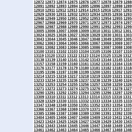
12872
12873
12874
12875
12876
12877
12878
12879
1288
12891
12892
12893
12894
12895
12896
12897
12898
1289
12910
12911
12912
12913
12914
12915
12916
12917
1291
12929
12930
12931
12932
12933
12934
12935
12936
1293
12948
12949
12950
12951
12952
12953
12954
12955
1295
12967
12968
12969
12970
12971
12972
12973
12974
1297
12986
12987
12988
12989
12990
12991
12992
12993
1299
13005
13006
13007
13008
13009
13010
13011
13012
1301
13024
13025
13026
13027
13028
13029
13030
13031
1303
13043
13044
13045
13046
13047
13048
13049
13050
1305
13062
13063
13064
13065
13066
13067
13068
13069
1307
13081
13082
13083
13084
13085
13086
13087
13088
1308
13100
13101
13102
13103
13104
13105
13106
13107
1310
13119
13120
13121
13122
13123
13124
13125
13126
1312
13138
13139
13140
13141
13142
13143
13144
13145
1314
13157
13158
13159
13160
13161
13162
13163
13164
1316
13176
13177
13178
13179
13180
13181
13182
13183
1318
13195
13196
13197
13198
13199
13200
13201
13202
1320
13214
13215
13216
13217
13218
13219
13220
13221
1322
13233
13234
13235
13236
13237
13238
13239
13240
1324
13252
13253
13254
13255
13256
13257
13258
13259
1326
13271
13272
13273
13274
13275
13276
13277
13278
1327
13290
13291
13292
13293
13294
13295
13296
13297
1329
13309
13310
13311
13312
13313
13314
13315
13316
1331
13328
13329
13330
13331
13332
13333
13334
13335
1333
13347
13348
13349
13350
13351
13352
13353
13354
1335
13366
13367
13368
13369
13370
13371
13372
13373
1337
13385
13386
13387
13388
13389
13390
13391
13392
1339
13404
13405
13406
13407
13408
13409
13410
13411
1341
13423
13424
13425
13426
13427
13428
13429
13430
1343
13442
13443
13444
13445
13446
13447
13448
13449
1345
13461
13462
13463
13464
13465
13466
13467
13468
1346