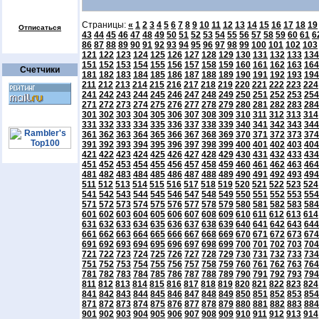
Страницы:
«
1
2
3
4
5
6
7
8
9
10
11
12
13
14
15
16
17
18
19
Отписаться
43
44
45
46
47
48
49
50
51
52
53
54
55
56
57
58
59
60
61
6
86
87
88
89
90
91
92
93
94
95
96
97
98
99
100
101
102
103
121
122
123
124
125
126
127
128
129
130
131
132
133
134
151
152
153
154
155
156
157
158
159
160
161
162
163
164
Счетчики
181
182
183
184
185
186
187
188
189
190
191
192
193
194
211
212
213
214
215
216
217
218
219
220
221
222
223
224
241
242
243
244
245
246
247
248
249
250
251
252
253
254
271
272
273
274
275
276
277
278
279
280
281
282
283
284
301
302
303
304
305
306
307
308
309
310
311
312
313
314
331
332
333
334
335
336
337
338
339
340
341
342
343
344
361
362
363
364
365
366
367
368
369
370
371
372
373
374
391
392
393
394
395
396
397
398
399
400
401
402
403
404
421
422
423
424
425
426
427
428
429
430
431
432
433
434
451
452
453
454
455
456
457
458
459
460
461
462
463
464
481
482
483
484
485
486
487
488
489
490
491
492
493
494
511
512
513
514
515
516
517
518
519
520
521
522
523
524
541
542
543
544
545
546
547
548
549
550
551
552
553
554
571
572
573
574
575
576
577
578
579
580
581
582
583
584
601
602
603
604
605
606
607
608
609
610
611
612
613
614
631
632
633
634
635
636
637
638
639
640
641
642
643
644
661
662
663
664
665
666
667
668
669
670
671
672
673
674
691
692
693
694
695
696
697
698
699
700
701
702
703
704
721
722
723
724
725
726
727
728
729
730
731
732
733
734
751
752
753
754
755
756
757
758
759
760
761
762
763
764
781
782
783
784
785
786
787
788
789
790
791
792
793
794
811
812
813
814
815
816
817
818
819
820
821
822
823
824
841
842
843
844
845
846
847
848
849
850
851
852
853
854
871
872
873
874
875
876
877
878
879
880
881
882
883
884
901
902
903
904
905
906
907
908
909
910
911
912
913
914