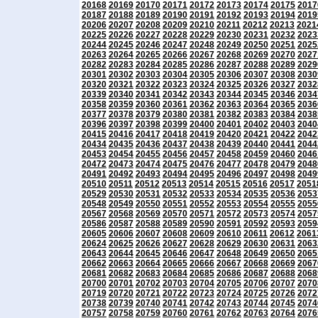
20168
20169
20170
20171
20172
20173
20174
20175
2017
20187
20188
20189
20190
20191
20192
20193
20194
2019
20206
20207
20208
20209
20210
20211
20212
20213
2021
20225
20226
20227
20228
20229
20230
20231
20232
2023
20244
20245
20246
20247
20248
20249
20250
20251
2025
20263
20264
20265
20266
20267
20268
20269
20270
2027
20282
20283
20284
20285
20286
20287
20288
20289
2029
20301
20302
20303
20304
20305
20306
20307
20308
2030
20320
20321
20322
20323
20324
20325
20326
20327
2032
20339
20340
20341
20342
20343
20344
20345
20346
2034
20358
20359
20360
20361
20362
20363
20364
20365
2036
20377
20378
20379
20380
20381
20382
20383
20384
2038
20396
20397
20398
20399
20400
20401
20402
20403
2040
20415
20416
20417
20418
20419
20420
20421
20422
2042
20434
20435
20436
20437
20438
20439
20440
20441
2044
20453
20454
20455
20456
20457
20458
20459
20460
2046
20472
20473
20474
20475
20476
20477
20478
20479
2048
20491
20492
20493
20494
20495
20496
20497
20498
2049
20510
20511
20512
20513
20514
20515
20516
20517
2051
20529
20530
20531
20532
20533
20534
20535
20536
2053
20548
20549
20550
20551
20552
20553
20554
20555
2055
20567
20568
20569
20570
20571
20572
20573
20574
2057
20586
20587
20588
20589
20590
20591
20592
20593
2059
20605
20606
20607
20608
20609
20610
20611
20612
2061
20624
20625
20626
20627
20628
20629
20630
20631
2063
20643
20644
20645
20646
20647
20648
20649
20650
2065
20662
20663
20664
20665
20666
20667
20668
20669
2067
20681
20682
20683
20684
20685
20686
20687
20688
2068
20700
20701
20702
20703
20704
20705
20706
20707
2070
20719
20720
20721
20722
20723
20724
20725
20726
2072
20738
20739
20740
20741
20742
20743
20744
20745
2074
20757
20758
20759
20760
20761
20762
20763
20764
2076