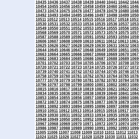
10435
10436
10437
10438
10439
10440
10441
10442
1044
10454
10455
10456
10457
10458
10459
10460
10461
1046
10473
10474
10475
10476
10477
10478
10479
10480
1048
10492
10493
10494
10495
10496
10497
10498
10499
1050
10511
10512
10513
10514
10515
10516
10517
10518
1051
10530
10531
10532
10533
10534
10535
10536
10537
1053
10549
10550
10551
10552
10553
10554
10555
10556
1055
10568
10569
10570
10571
10572
10573
10574
10575
1057
10587
10588
10589
10590
10591
10592
10593
10594
1059
10606
10607
10608
10609
10610
10611
10612
10613
1061
10625
10626
10627
10628
10629
10630
10631
10632
1063
10644
10645
10646
10647
10648
10649
10650
10651
1065
10663
10664
10665
10666
10667
10668
10669
10670
1067
10682
10683
10684
10685
10686
10687
10688
10689
1069
10701
10702
10703
10704
10705
10706
10707
10708
1070
10720
10721
10722
10723
10724
10725
10726
10727
1072
10739
10740
10741
10742
10743
10744
10745
10746
1074
10758
10759
10760
10761
10762
10763
10764
10765
1076
10777
10778
10779
10780
10781
10782
10783
10784
1078
10796
10797
10798
10799
10800
10801
10802
10803
1080
10815
10816
10817
10818
10819
10820
10821
10822
1082
10834
10835
10836
10837
10838
10839
10840
10841
1084
10853
10854
10855
10856
10857
10858
10859
10860
1086
10872
10873
10874
10875
10876
10877
10878
10879
1088
10891
10892
10893
10894
10895
10896
10897
10898
1089
10910
10911
10912
10913
10914
10915
10916
10917
1091
10929
10930
10931
10932
10933
10934
10935
10936
1093
10948
10949
10950
10951
10952
10953
10954
10955
1095
10967
10968
10969
10970
10971
10972
10973
10974
1097
10986
10987
10988
10989
10990
10991
10992
10993
1099
11005
11006
11007
11008
11009
11010
11011
11012
11013
11024
11025
11026
11027
11028
11029
11030
11031
11032