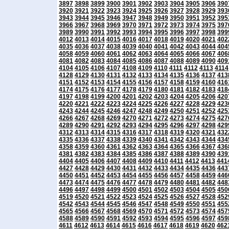
3897
3898
3899
3900
3901
3902
3903
3904
3905
3906
390
3920
3921
3922
3923
3924
3925
3926
3927
3928
3929
393
3943
3944
3945
3946
3947
3948
3949
3950
3951
3952
395
3966
3967
3968
3969
3970
3971
3972
3973
3974
3975
397
3989
3990
3991
3992
3993
3994
3995
3996
3997
3998
399
4012
4013
4014
4015
4016
4017
4018
4019
4020
4021
402
4035
4036
4037
4038
4039
4040
4041
4042
4043
4044
404
4058
4059
4060
4061
4062
4063
4064
4065
4066
4067
406
4081
4082
4083
4084
4085
4086
4087
4088
4089
4090
409
4104
4105
4106
4107
4108
4109
4110
4111
4112
4113
4114
4128
4129
4130
4131
4132
4133
4134
4135
4136
4137
413
4151
4152
4153
4154
4155
4156
4157
4158
4159
4160
416
4174
4175
4176
4177
4178
4179
4180
4181
4182
4183
418
4197
4198
4199
4200
4201
4202
4203
4204
4205
4206
420
4220
4221
4222
4223
4224
4225
4226
4227
4228
4229
423
4243
4244
4245
4246
4247
4248
4249
4250
4251
4252
425
4266
4267
4268
4269
4270
4271
4272
4273
4274
4275
427
4289
4290
4291
4292
4293
4294
4295
4296
4297
4298
429
4312
4313
4314
4315
4316
4317
4318
4319
4320
4321
432
4335
4336
4337
4338
4339
4340
4341
4342
4343
4344
434
4358
4359
4360
4361
4362
4363
4364
4365
4366
4367
436
4381
4382
4383
4384
4385
4386
4387
4388
4389
4390
439
4404
4405
4406
4407
4408
4409
4410
4411
4412
4413
441
4427
4428
4429
4430
4431
4432
4433
4434
4435
4436
443
4450
4451
4452
4453
4454
4455
4456
4457
4458
4459
446
4473
4474
4475
4476
4477
4478
4479
4480
4481
4482
448
4496
4497
4498
4499
4500
4501
4502
4503
4504
4505
450
4519
4520
4521
4522
4523
4524
4525
4526
4527
4528
452
4542
4543
4544
4545
4546
4547
4548
4549
4550
4551
455
4565
4566
4567
4568
4569
4570
4571
4572
4573
4574
457
4588
4589
4590
4591
4592
4593
4594
4595
4596
4597
459
4611
4612
4613
4614
4615
4616
4617
4618
4619
4620
462