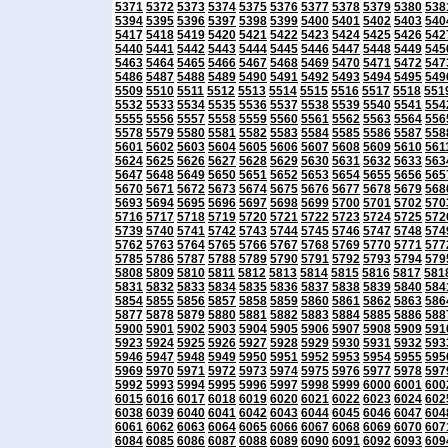
5371
5372
5373
5374
5375
5376
5377
5378
5379
5380
538
5394
5395
5396
5397
5398
5399
5400
5401
5402
5403
540
5417
5418
5419
5420
5421
5422
5423
5424
5425
5426
542
5440
5441
5442
5443
5444
5445
5446
5447
5448
5449
545
5463
5464
5465
5466
5467
5468
5469
5470
5471
5472
547
5486
5487
5488
5489
5490
5491
5492
5493
5494
5495
549
5509
5510
5511
5512
5513
5514
5515
5516
5517
5518
551
5532
5533
5534
5535
5536
5537
5538
5539
5540
5541
554
5555
5556
5557
5558
5559
5560
5561
5562
5563
5564
556
5578
5579
5580
5581
5582
5583
5584
5585
5586
5587
558
5601
5602
5603
5604
5605
5606
5607
5608
5609
5610
561
5624
5625
5626
5627
5628
5629
5630
5631
5632
5633
563
5647
5648
5649
5650
5651
5652
5653
5654
5655
5656
565
5670
5671
5672
5673
5674
5675
5676
5677
5678
5679
568
5693
5694
5695
5696
5697
5698
5699
5700
5701
5702
570
5716
5717
5718
5719
5720
5721
5722
5723
5724
5725
572
5739
5740
5741
5742
5743
5744
5745
5746
5747
5748
574
5762
5763
5764
5765
5766
5767
5768
5769
5770
5771
577
5785
5786
5787
5788
5789
5790
5791
5792
5793
5794
579
5808
5809
5810
5811
5812
5813
5814
5815
5816
5817
581
5831
5832
5833
5834
5835
5836
5837
5838
5839
5840
584
5854
5855
5856
5857
5858
5859
5860
5861
5862
5863
586
5877
5878
5879
5880
5881
5882
5883
5884
5885
5886
588
5900
5901
5902
5903
5904
5905
5906
5907
5908
5909
591
5923
5924
5925
5926
5927
5928
5929
5930
5931
5932
593
5946
5947
5948
5949
5950
5951
5952
5953
5954
5955
595
5969
5970
5971
5972
5973
5974
5975
5976
5977
5978
597
5992
5993
5994
5995
5996
5997
5998
5999
6000
6001
600
6015
6016
6017
6018
6019
6020
6021
6022
6023
6024
602
6038
6039
6040
6041
6042
6043
6044
6045
6046
6047
604
6061
6062
6063
6064
6065
6066
6067
6068
6069
6070
607
6084
6085
6086
6087
6088
6089
6090
6091
6092
6093
609