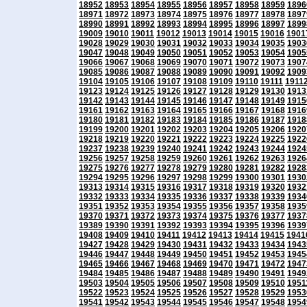
18952
18953
18954
18955
18956
18957
18958
18959
1896
18971
18972
18973
18974
18975
18976
18977
18978
1897
18990
18991
18992
18993
18994
18995
18996
18997
1899
19009
19010
19011
19012
19013
19014
19015
19016
1901
19028
19029
19030
19031
19032
19033
19034
19035
1903
19047
19048
19049
19050
19051
19052
19053
19054
1905
19066
19067
19068
19069
19070
19071
19072
19073
1907
19085
19086
19087
19088
19089
19090
19091
19092
1909
19104
19105
19106
19107
19108
19109
19110
19111
1911
19123
19124
19125
19126
19127
19128
19129
19130
1913
19142
19143
19144
19145
19146
19147
19148
19149
1915
19161
19162
19163
19164
19165
19166
19167
19168
1916
19180
19181
19182
19183
19184
19185
19186
19187
1918
19199
19200
19201
19202
19203
19204
19205
19206
1920
19218
19219
19220
19221
19222
19223
19224
19225
1922
19237
19238
19239
19240
19241
19242
19243
19244
1924
19256
19257
19258
19259
19260
19261
19262
19263
1926
19275
19276
19277
19278
19279
19280
19281
19282
1928
19294
19295
19296
19297
19298
19299
19300
19301
1930
19313
19314
19315
19316
19317
19318
19319
19320
1932
19332
19333
19334
19335
19336
19337
19338
19339
1934
19351
19352
19353
19354
19355
19356
19357
19358
1935
19370
19371
19372
19373
19374
19375
19376
19377
1937
19389
19390
19391
19392
19393
19394
19395
19396
1939
19408
19409
19410
19411
19412
19413
19414
19415
1941
19427
19428
19429
19430
19431
19432
19433
19434
1943
19446
19447
19448
19449
19450
19451
19452
19453
1945
19465
19466
19467
19468
19469
19470
19471
19472
1947
19484
19485
19486
19487
19488
19489
19490
19491
1949
19503
19504
19505
19506
19507
19508
19509
19510
1951
19522
19523
19524
19525
19526
19527
19528
19529
1953
19541
19542
19543
19544
19545
19546
19547
19548
1954