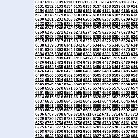
6107
6108
6109
6110
6111
6112
6113
6114
6115
6116
6117
6131
6132
6133
6134
6135
6136
6137
6138
6139
6140
614
6154
6155
6156
6157
6158
6159
6160
6161
6162
6163
616
6177
6178
6179
6180
6181
6182
6183
6184
6185
6186
618
6200
6201
6202
6203
6204
6205
6206
6207
6208
6209
621
6223
6224
6225
6226
6227
6228
6229
6230
6231
6232
623
6246
6247
6248
6249
6250
6251
6252
6253
6254
6255
625
6269
6270
6271
6272
6273
6274
6275
6276
6277
6278
627
6292
6293
6294
6295
6296
6297
6298
6299
6300
6301
630
6315
6316
6317
6318
6319
6320
6321
6322
6323
6324
632
6338
6339
6340
6341
6342
6343
6344
6345
6346
6347
634
6361
6362
6363
6364
6365
6366
6367
6368
6369
6370
637
6384
6385
6386
6387
6388
6389
6390
6391
6392
6393
639
6407
6408
6409
6410
6411
6412
6413
6414
6415
6416
641
6430
6431
6432
6433
6434
6435
6436
6437
6438
6439
644
6453
6454
6455
6456
6457
6458
6459
6460
6461
6462
646
6476
6477
6478
6479
6480
6481
6482
6483
6484
6485
648
6499
6500
6501
6502
6503
6504
6505
6506
6507
6508
650
6522
6523
6524
6525
6526
6527
6528
6529
6530
6531
653
6545
6546
6547
6548
6549
6550
6551
6552
6553
6554
655
6568
6569
6570
6571
6572
6573
6574
6575
6576
6577
657
6591
6592
6593
6594
6595
6596
6597
6598
6599
6600
660
6614
6615
6616
6617
6618
6619
6620
6621
6622
6623
662
6637
6638
6639
6640
6641
6642
6643
6644
6645
6646
664
6660
6661
6662
6663
6664
6665
6666
6667
6668
6669
667
6683
6684
6685
6686
6687
6688
6689
6690
6691
6692
669
6706
6707
6708
6709
6710
6711
6712
6713
6714
6715
671
6729
6730
6731
6732
6733
6734
6735
6736
6737
6738
673
6752
6753
6754
6755
6756
6757
6758
6759
6760
6761
676
6775
6776
6777
6778
6779
6780
6781
6782
6783
6784
678
6798
6799
6800
6801
6802
6803
6804
6805
6806
6807
680
6821
6822
6823
6824
6825
6826
6827
6828
6829
6830
683