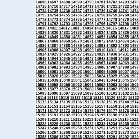
14696
14697
14698
14699
14700
14701
14702
14703
1470
14715
14716
14717
14718
14719
14720
14721
14722
1472
14734
14735
14736
14737
14738
14739
14740
14741
1474
14753
14754
14755
14756
14757
14758
14759
14760
1476
14772
14773
14774
14775
14776
14777
14778
14779
1478
14791
14792
14793
14794
14795
14796
14797
14798
1479
14810
14811
14812
14813
14814
14815
14816
14817
1481
14829
14830
14831
14832
14833
14834
14835
14836
1483
14848
14849
14850
14851
14852
14853
14854
14855
1485
14867
14868
14869
14870
14871
14872
14873
14874
1487
14886
14887
14888
14889
14890
14891
14892
14893
1489
14905
14906
14907
14908
14909
14910
14911
14912
1491
14924
14925
14926
14927
14928
14929
14930
14931
1493
14943
14944
14945
14946
14947
14948
14949
14950
1495
14962
14963
14964
14965
14966
14967
14968
14969
1497
14981
14982
14983
14984
14985
14986
14987
14988
1498
15000
15001
15002
15003
15004
15005
15006
15007
1500
15019
15020
15021
15022
15023
15024
15025
15026
1502
15038
15039
15040
15041
15042
15043
15044
15045
1504
15057
15058
15059
15060
15061
15062
15063
15064
1506
15076
15077
15078
15079
15080
15081
15082
15083
1508
15095
15096
15097
15098
15099
15100
15101
15102
1510
15114
15115
15116
15117
15118
15119
15120
15121
15122
15133
15134
15135
15136
15137
15138
15139
15140
1514
15152
15153
15154
15155
15156
15157
15158
15159
1516
15171
15172
15173
15174
15175
15176
15177
15178
1517
15190
15191
15192
15193
15194
15195
15196
15197
1519
15209
15210
15211
15212
15213
15214
15215
15216
1521
15228
15229
15230
15231
15232
15233
15234
15235
1523
15247
15248
15249
15250
15251
15252
15253
15254
1525
15266
15267
15268
15269
15270
15271
15272
15273
1527
15285
15286
15287
15288
15289
15290
15291
15292
1529