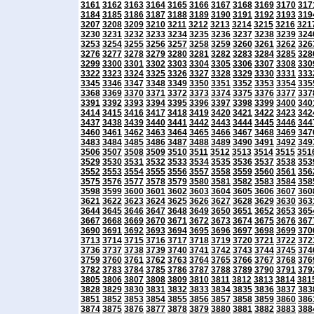
3161
3162
3163
3164
3165
3166
3167
3168
3169
3170
317
3184
3185
3186
3187
3188
3189
3190
3191
3192
3193
319
3207
3208
3209
3210
3211
3212
3213
3214
3215
3216
321
3230
3231
3232
3233
3234
3235
3236
3237
3238
3239
324
3253
3254
3255
3256
3257
3258
3259
3260
3261
3262
326
3276
3277
3278
3279
3280
3281
3282
3283
3284
3285
328
3299
3300
3301
3302
3303
3304
3305
3306
3307
3308
330
3322
3323
3324
3325
3326
3327
3328
3329
3330
3331
333
3345
3346
3347
3348
3349
3350
3351
3352
3353
3354
335
3368
3369
3370
3371
3372
3373
3374
3375
3376
3377
337
3391
3392
3393
3394
3395
3396
3397
3398
3399
3400
340
3414
3415
3416
3417
3418
3419
3420
3421
3422
3423
342
3437
3438
3439
3440
3441
3442
3443
3444
3445
3446
344
3460
3461
3462
3463
3464
3465
3466
3467
3468
3469
347
3483
3484
3485
3486
3487
3488
3489
3490
3491
3492
349
3506
3507
3508
3509
3510
3511
3512
3513
3514
3515
351
3529
3530
3531
3532
3533
3534
3535
3536
3537
3538
353
3552
3553
3554
3555
3556
3557
3558
3559
3560
3561
356
3575
3576
3577
3578
3579
3580
3581
3582
3583
3584
358
3598
3599
3600
3601
3602
3603
3604
3605
3606
3607
360
3621
3622
3623
3624
3625
3626
3627
3628
3629
3630
363
3644
3645
3646
3647
3648
3649
3650
3651
3652
3653
365
3667
3668
3669
3670
3671
3672
3673
3674
3675
3676
367
3690
3691
3692
3693
3694
3695
3696
3697
3698
3699
370
3713
3714
3715
3716
3717
3718
3719
3720
3721
3722
372
3736
3737
3738
3739
3740
3741
3742
3743
3744
3745
374
3759
3760
3761
3762
3763
3764
3765
3766
3767
3768
376
3782
3783
3784
3785
3786
3787
3788
3789
3790
3791
379
3805
3806
3807
3808
3809
3810
3811
3812
3813
3814
381
3828
3829
3830
3831
3832
3833
3834
3835
3836
3837
383
3851
3852
3853
3854
3855
3856
3857
3858
3859
3860
386
3874
3875
3876
3877
3878
3879
3880
3881
3882
3883
388