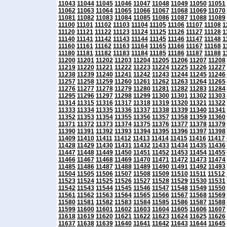
11043
11044
11045
11046
11047
11048
11049
11050
11051
11062
11063
11064
11065
11066
11067
11068
11069
11070
11081
11082
11083
11084
11085
11086
11087
11088
11089
11100
11101
11102
11103
11104
11105
11106
11107
11108
1
11120
11121
11122
11123
11124
11125
11126
11127
11128
1
11140
11141
11142
11143
11144
11145
11146
11147
11148
1
11160
11161
11162
11163
11164
11165
11166
11167
11168
1
11180
11181
11182
11183
11184
11185
11186
11187
11188
1
11200
11201
11202
11203
11204
11205
11206
11207
11208
11219
11220
11221
11222
11223
11224
11225
11226
11227
11238
11239
11240
11241
11242
11243
11244
11245
11246
11257
11258
11259
11260
11261
11262
11263
11264
11265
11276
11277
11278
11279
11280
11281
11282
11283
11284
11295
11296
11297
11298
11299
11300
11301
11302
11303
11314
11315
11316
11317
11318
11319
11320
11321
11322
11333
11334
11335
11336
11337
11338
11339
11340
11341
11352
11353
11354
11355
11356
11357
11358
11359
11360
11371
11372
11373
11374
11375
11376
11377
11378
11379
11390
11391
11392
11393
11394
11395
11396
11397
11398
11409
11410
11411
11412
11413
11414
11415
11416
11417
11428
11429
11430
11431
11432
11433
11434
11435
11436
11447
11448
11449
11450
11451
11452
11453
11454
11455
11466
11467
11468
11469
11470
11471
11472
11473
11474
11485
11486
11487
11488
11489
11490
11491
11492
11493
11504
11505
11506
11507
11508
11509
11510
11511
11512
11523
11524
11525
11526
11527
11528
11529
11530
11531
11542
11543
11544
11545
11546
11547
11548
11549
11550
11561
11562
11563
11564
11565
11566
11567
11568
11569
11580
11581
11582
11583
11584
11585
11586
11587
11588
11599
11600
11601
11602
11603
11604
11605
11606
11607
11618
11619
11620
11621
11622
11623
11624
11625
11626
11637
11638
11639
11640
11641
11642
11643
11644
11645