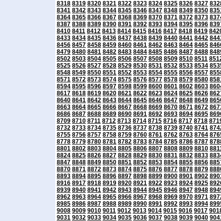
8318
8319
8320
8321
8322
8323
8324
8325
8326
8327
832
8341
8342
8343
8344
8345
8346
8347
8348
8349
8350
835
8364
8365
8366
8367
8368
8369
8370
8371
8372
8373
837
8387
8388
8389
8390
8391
8392
8393
8394
8395
8396
839
8410
8411
8412
8413
8414
8415
8416
8417
8418
8419
842
8433
8434
8435
8436
8437
8438
8439
8440
8441
8442
844
8456
8457
8458
8459
8460
8461
8462
8463
8464
8465
846
8479
8480
8481
8482
8483
8484
8485
8486
8487
8488
848
8502
8503
8504
8505
8506
8507
8508
8509
8510
8511
851
8525
8526
8527
8528
8529
8530
8531
8532
8533
8534
853
8548
8549
8550
8551
8552
8553
8554
8555
8556
8557
855
8571
8572
8573
8574
8575
8576
8577
8578
8579
8580
858
8594
8595
8596
8597
8598
8599
8600
8601
8602
8603
860
8617
8618
8619
8620
8621
8622
8623
8624
8625
8626
862
8640
8641
8642
8643
8644
8645
8646
8647
8648
8649
865
8663
8664
8665
8666
8667
8668
8669
8670
8671
8672
867
8686
8687
8688
8689
8690
8691
8692
8693
8694
8695
869
8709
8710
8711
8712
8713
8714
8715
8716
8717
8718
871
8732
8733
8734
8735
8736
8737
8738
8739
8740
8741
874
8755
8756
8757
8758
8759
8760
8761
8762
8763
8764
876
8778
8779
8780
8781
8782
8783
8784
8785
8786
8787
878
8801
8802
8803
8804
8805
8806
8807
8808
8809
8810
881
8824
8825
8826
8827
8828
8829
8830
8831
8832
8833
883
8847
8848
8849
8850
8851
8852
8853
8854
8855
8856
885
8870
8871
8872
8873
8874
8875
8876
8877
8878
8879
888
8893
8894
8895
8896
8897
8898
8899
8900
8901
8902
890
8916
8917
8918
8919
8920
8921
8922
8923
8924
8925
892
8939
8940
8941
8942
8943
8944
8945
8946
8947
8948
894
8962
8963
8964
8965
8966
8967
8968
8969
8970
8971
897
8985
8986
8987
8988
8989
8990
8991
8992
8993
8994
899
9008
9009
9010
9011
9012
9013
9014
9015
9016
9017
901
9031
9032
9033
9034
9035
9036
9037
9038
9039
9040
904