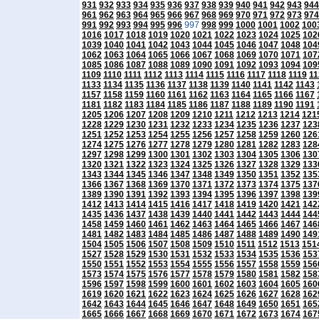
931
932
933
934
935
936
937
938
939
940
941
942
943
944
961
962
963
964
965
966
967
968
969
970
971
972
973
974
991
992
993
994
995
996
997
998
999
1000
1001
1002
100
1016
1017
1018
1019
1020
1021
1022
1023
1024
1025
102
1039
1040
1041
1042
1043
1044
1045
1046
1047
1048
104
1062
1063
1064
1065
1066
1067
1068
1069
1070
1071
107
1085
1086
1087
1088
1089
1090
1091
1092
1093
1094
109
1109
1110
1111
1112
1113
1114
1115
1116
1117
1118
1119
11
1133
1134
1135
1136
1137
1138
1139
1140
1141
1142
1143
1157
1158
1159
1160
1161
1162
1163
1164
1165
1166
1167
1181
1182
1183
1184
1185
1186
1187
1188
1189
1190
1191
1205
1206
1207
1208
1209
1210
1211
1212
1213
1214
121
1228
1229
1230
1231
1232
1233
1234
1235
1236
1237
123
1251
1252
1253
1254
1255
1256
1257
1258
1259
1260
126
1274
1275
1276
1277
1278
1279
1280
1281
1282
1283
128
1297
1298
1299
1300
1301
1302
1303
1304
1305
1306
130
1320
1321
1322
1323
1324
1325
1326
1327
1328
1329
133
1343
1344
1345
1346
1347
1348
1349
1350
1351
1352
135
1366
1367
1368
1369
1370
1371
1372
1373
1374
1375
137
1389
1390
1391
1392
1393
1394
1395
1396
1397
1398
139
1412
1413
1414
1415
1416
1417
1418
1419
1420
1421
142
1435
1436
1437
1438
1439
1440
1441
1442
1443
1444
144
1458
1459
1460
1461
1462
1463
1464
1465
1466
1467
146
1481
1482
1483
1484
1485
1486
1487
1488
1489
1490
149
1504
1505
1506
1507
1508
1509
1510
1511
1512
1513
151
1527
1528
1529
1530
1531
1532
1533
1534
1535
1536
153
1550
1551
1552
1553
1554
1555
1556
1557
1558
1559
156
1573
1574
1575
1576
1577
1578
1579
1580
1581
1582
158
1596
1597
1598
1599
1600
1601
1602
1603
1604
1605
160
1619
1620
1621
1622
1623
1624
1625
1626
1627
1628
162
1642
1643
1644
1645
1646
1647
1648
1649
1650
1651
165
1665
1666
1667
1668
1669
1670
1671
1672
1673
1674
167