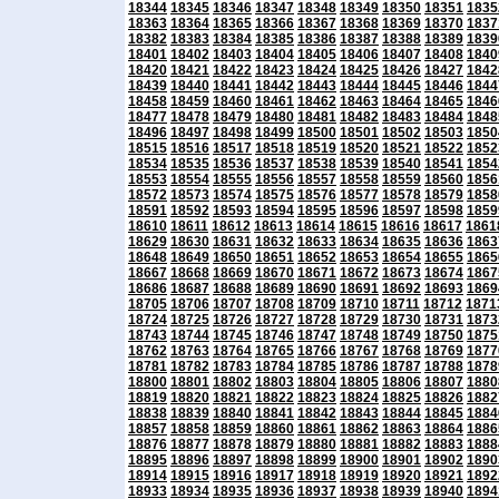
18344
18345
18346
18347
18348
18349
18350
18351
1835
18363
18364
18365
18366
18367
18368
18369
18370
1837
18382
18383
18384
18385
18386
18387
18388
18389
1839
18401
18402
18403
18404
18405
18406
18407
18408
1840
18420
18421
18422
18423
18424
18425
18426
18427
1842
18439
18440
18441
18442
18443
18444
18445
18446
1844
18458
18459
18460
18461
18462
18463
18464
18465
1846
18477
18478
18479
18480
18481
18482
18483
18484
1848
18496
18497
18498
18499
18500
18501
18502
18503
1850
18515
18516
18517
18518
18519
18520
18521
18522
1852
18534
18535
18536
18537
18538
18539
18540
18541
1854
18553
18554
18555
18556
18557
18558
18559
18560
1856
18572
18573
18574
18575
18576
18577
18578
18579
1858
18591
18592
18593
18594
18595
18596
18597
18598
1859
18610
18611
18612
18613
18614
18615
18616
18617
1861
18629
18630
18631
18632
18633
18634
18635
18636
1863
18648
18649
18650
18651
18652
18653
18654
18655
1865
18667
18668
18669
18670
18671
18672
18673
18674
1867
18686
18687
18688
18689
18690
18691
18692
18693
1869
18705
18706
18707
18708
18709
18710
18711
18712
1871
18724
18725
18726
18727
18728
18729
18730
18731
1873
18743
18744
18745
18746
18747
18748
18749
18750
1875
18762
18763
18764
18765
18766
18767
18768
18769
1877
18781
18782
18783
18784
18785
18786
18787
18788
1878
18800
18801
18802
18803
18804
18805
18806
18807
1880
18819
18820
18821
18822
18823
18824
18825
18826
1882
18838
18839
18840
18841
18842
18843
18844
18845
1884
18857
18858
18859
18860
18861
18862
18863
18864
1886
18876
18877
18878
18879
18880
18881
18882
18883
1888
18895
18896
18897
18898
18899
18900
18901
18902
1890
18914
18915
18916
18917
18918
18919
18920
18921
1892
18933
18934
18935
18936
18937
18938
18939
18940
1894