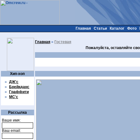
Главная
Статьи
Каталог
Фото
Главная
»
Гостевая
Пожалуйста, оставляйте сво
Хип-хоп
»
ДЖ'с
»
Брейкданс
»
Граффити
»
МС'с
Рассылка
Ваше имя:
Ваш email: