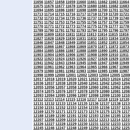
11656
11657
11658
11659
11660
11661
11662
11663
11664
11675
11676
11677
11678
11679
11680
11681
11682
11683
11694
11695
11696
11697
11698
11699
11700
11701
11702
11713
11714
11715
11716
11717
11718
11719
11720
11721
11732
11733
11734
11735
11736
11737
11738
11739
11740
11751
11752
11753
11754
11755
11756
11757
11758
11759
11770
11771
11772
11773
11774
11775
11776
11777
11778
11789
11790
11791
11792
11793
11794
11795
11796
11797
11808
11809
11810
11811
11812
11813
11814
11815
11816
11827
11828
11829
11830
11831
11832
11833
11834
11835
11846
11847
11848
11849
11850
11851
11852
11853
11854
11865
11866
11867
11868
11869
11870
11871
11872
11873
11884
11885
11886
11887
11888
11889
11890
11891
11892
11903
11904
11905
11906
11907
11908
11909
11910
11911
11922
11923
11924
11925
11926
11927
11928
11929
11930
11941
11942
11943
11944
11945
11946
11947
11948
11949
11960
11961
11962
11963
11964
11965
11966
11967
11968
11979
11980
11981
11982
11983
11984
11985
11986
11987
11998
11999
12000
12001
12002
12003
12004
12005
1200
12017
12018
12019
12020
12021
12022
12023
12024
1202
12036
12037
12038
12039
12040
12041
12042
12043
1204
12055
12056
12057
12058
12059
12060
12061
12062
1206
12074
12075
12076
12077
12078
12079
12080
12081
1208
12093
12094
12095
12096
12097
12098
12099
12100
1210
12112
12113
12114
12115
12116
12117
12118
12119
12120
12131
12132
12133
12134
12135
12136
12137
12138
1213
12150
12151
12152
12153
12154
12155
12156
12157
1215
12169
12170
12171
12172
12173
12174
12175
12176
1217
12188
12189
12190
12191
12192
12193
12194
12195
1219
12207
12208
12209
12210
12211
12212
12213
12214
1221
12226
12227
12228
12229
12230
12231
12232
12233
1223
12245
12246
12247
12248
12249
12250
12251
12252
1225