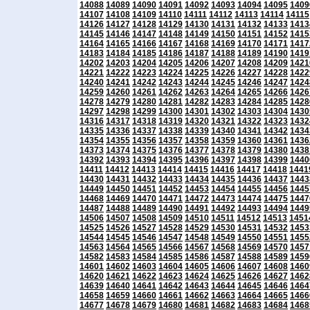
14088
14089
14090
14091
14092
14093
14094
14095
1409
14107
14108
14109
14110
14111
14112
14113
14114
14115
14126
14127
14128
14129
14130
14131
14132
14133
1413
14145
14146
14147
14148
14149
14150
14151
14152
1415
14164
14165
14166
14167
14168
14169
14170
14171
1417
14183
14184
14185
14186
14187
14188
14189
14190
1419
14202
14203
14204
14205
14206
14207
14208
14209
1421
14221
14222
14223
14224
14225
14226
14227
14228
1422
14240
14241
14242
14243
14244
14245
14246
14247
1424
14259
14260
14261
14262
14263
14264
14265
14266
1426
14278
14279
14280
14281
14282
14283
14284
14285
1428
14297
14298
14299
14300
14301
14302
14303
14304
1430
14316
14317
14318
14319
14320
14321
14322
14323
1432
14335
14336
14337
14338
14339
14340
14341
14342
1434
14354
14355
14356
14357
14358
14359
14360
14361
1436
14373
14374
14375
14376
14377
14378
14379
14380
1438
14392
14393
14394
14395
14396
14397
14398
14399
1440
14411
14412
14413
14414
14415
14416
14417
14418
1441
14430
14431
14432
14433
14434
14435
14436
14437
1443
14449
14450
14451
14452
14453
14454
14455
14456
1445
14468
14469
14470
14471
14472
14473
14474
14475
1447
14487
14488
14489
14490
14491
14492
14493
14494
1449
14506
14507
14508
14509
14510
14511
14512
14513
1451
14525
14526
14527
14528
14529
14530
14531
14532
1453
14544
14545
14546
14547
14548
14549
14550
14551
1455
14563
14564
14565
14566
14567
14568
14569
14570
1457
14582
14583
14584
14585
14586
14587
14588
14589
1459
14601
14602
14603
14604
14605
14606
14607
14608
1460
14620
14621
14622
14623
14624
14625
14626
14627
1462
14639
14640
14641
14642
14643
14644
14645
14646
1464
14658
14659
14660
14661
14662
14663
14664
14665
1466
14677
14678
14679
14680
14681
14682
14683
14684
1468