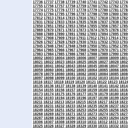
17736
17737
17738
17739
17740
17741
17742
17743
1774
17755
17756
17757
17758
17759
17760
17761
17762
1776
17774
17775
17776
17777
17778
17779
17780
17781
1778
17793
17794
17795
17796
17797
17798
17799
17800
1780
17812
17813
17814
17815
17816
17817
17818
17819
1782
17831
17832
17833
17834
17835
17836
17837
17838
1783
17850
17851
17852
17853
17854
17855
17856
17857
1785
17869
17870
17871
17872
17873
17874
17875
17876
1787
17888
17889
17890
17891
17892
17893
17894
17895
1789
17907
17908
17909
17910
17911
17912
17913
17914
1791
17926
17927
17928
17929
17930
17931
17932
17933
1793
17945
17946
17947
17948
17949
17950
17951
17952
1795
17964
17965
17966
17967
17968
17969
17970
17971
1797
17983
17984
17985
17986
17987
17988
17989
17990
1799
18002
18003
18004
18005
18006
18007
18008
18009
1801
18021
18022
18023
18024
18025
18026
18027
18028
1802
18040
18041
18042
18043
18044
18045
18046
18047
1804
18059
18060
18061
18062
18063
18064
18065
18066
1806
18078
18079
18080
18081
18082
18083
18084
18085
1808
18097
18098
18099
18100
18101
18102
18103
18104
1810
18116
18117
18118
18119
18120
18121
18122
18123
1812
18135
18136
18137
18138
18139
18140
18141
18142
1814
18154
18155
18156
18157
18158
18159
18160
18161
1816
18173
18174
18175
18176
18177
18178
18179
18180
1818
18192
18193
18194
18195
18196
18197
18198
18199
1820
18211
18212
18213
18214
18215
18216
18217
18218
1821
18230
18231
18232
18233
18234
18235
18236
18237
1823
18249
18250
18251
18252
18253
18254
18255
18256
1825
18268
18269
18270
18271
18272
18273
18274
18275
1827
18287
18288
18289
18290
18291
18292
18293
18294
1829
18306
18307
18308
18309
18310
18311
18312
18313
1831
18325
18326
18327
18328
18329
18330
18331
18332
1833