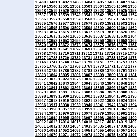
13480
13481
13482
13483
13484
13485
13486
13487
1348
13499
13500
13501
13502
13503
13504
13505
13506
1350
13518
13519
13520
13521
13522
13523
13524
13525
1352
13537
13538
13539
13540
13541
13542
13543
13544
1354
13556
13557
13558
13559
13560
13561
13562
13563
1356
13575
13576
13577
13578
13579
13580
13581
13582
1358
13594
13595
13596
13597
13598
13599
13600
13601
1360
13613
13614
13615
13616
13617
13618
13619
13620
1362
13632
13633
13634
13635
13636
13637
13638
13639
1364
13651
13652
13653
13654
13655
13656
13657
13658
1365
13670
13671
13672
13673
13674
13675
13676
13677
1367
13689
13690
13691
13692
13693
13694
13695
13696
1369
13708
13709
13710
13711
13712
13713
13714
13715
1371
13727
13728
13729
13730
13731
13732
13733
13734
1373
13746
13747
13748
13749
13750
13751
13752
13753
1375
13765
13766
13767
13768
13769
13770
13771
13772
1377
13784
13785
13786
13787
13788
13789
13790
13791
1379
13803
13804
13805
13806
13807
13808
13809
13810
1381
13822
13823
13824
13825
13826
13827
13828
13829
1383
13841
13842
13843
13844
13845
13846
13847
13848
1384
13860
13861
13862
13863
13864
13865
13866
13867
1386
13879
13880
13881
13882
13883
13884
13885
13886
1388
13898
13899
13900
13901
13902
13903
13904
13905
1390
13917
13918
13919
13920
13921
13922
13923
13924
1392
13936
13937
13938
13939
13940
13941
13942
13943
1394
13955
13956
13957
13958
13959
13960
13961
13962
1396
13974
13975
13976
13977
13978
13979
13980
13981
1398
13993
13994
13995
13996
13997
13998
13999
14000
1400
14012
14013
14014
14015
14016
14017
14018
14019
1402
14031
14032
14033
14034
14035
14036
14037
14038
1403
14050
14051
14052
14053
14054
14055
14056
14057
1405
14069
14070
14071
14072
14073
14074
14075
14076
1407