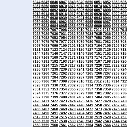
6844
6845
6846
6847
6848
6849
6850
6851
6852
6853
685
6867
6868
6869
6870
6871
6872
6873
6874
6875
6876
687
6890
6891
6892
6893
6894
6895
6896
6897
6898
6899
690
6913
6914
6915
6916
6917
6918
6919
6920
6921
6922
692
6936
6937
6938
6939
6940
6941
6942
6943
6944
6945
694
6959
6960
6961
6962
6963
6964
6965
6966
6967
6968
696
6982
6983
6984
6985
6986
6987
6988
6989
6990
6991
699
7005
7006
7007
7008
7009
7010
7011
7012
7013
7014
701
7028
7029
7030
7031
7032
7033
7034
7035
7036
7037
703
7051
7052
7053
7054
7055
7056
7057
7058
7059
7060
706
7074
7075
7076
7077
7078
7079
7080
7081
7082
7083
708
7097
7098
7099
7100
7101
7102
7103
7104
7105
7106
710
7121
7122
7123
7124
7125
7126
7127
7128
7129
7130
713
7144
7145
7146
7147
7148
7149
7150
7151
7152
7153
715
7167
7168
7169
7170
7171
7172
7173
7174
7175
7176
717
7190
7191
7192
7193
7194
7195
7196
7197
7198
7199
720
7213
7214
7215
7216
7217
7218
7219
7220
7221
7222
722
7236
7237
7238
7239
7240
7241
7242
7243
7244
7245
724
7259
7260
7261
7262
7263
7264
7265
7266
7267
7268
726
7282
7283
7284
7285
7286
7287
7288
7289
7290
7291
729
7305
7306
7307
7308
7309
7310
7311
7312
7313
7314
731
7328
7329
7330
7331
7332
7333
7334
7335
7336
7337
733
7351
7352
7353
7354
7355
7356
7357
7358
7359
7360
736
7374
7375
7376
7377
7378
7379
7380
7381
7382
7383
738
7397
7398
7399
7400
7401
7402
7403
7404
7405
7406
740
7420
7421
7422
7423
7424
7425
7426
7427
7428
7429
743
7443
7444
7445
7446
7447
7448
7449
7450
7451
7452
745
7466
7467
7468
7469
7470
7471
7472
7473
7474
7475
747
7489
7490
7491
7492
7493
7494
7495
7496
7497
7498
749
7512
7513
7514
7515
7516
7517
7518
7519
7520
7521
752
7535
7536
7537
7538
7539
7540
7541
7542
7543
7544
754
7558
7559
7560
7561
7562
7563
7564
7565
7566
7567
756