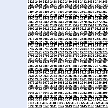
2425
2426
2427
2428
2429
2430
2431
2432
2433
2434
243
2448
2449
2450
2451
2452
2453
2454
2455
2456
2457
245
2471
2472
2473
2474
2475
2476
2477
2478
2479
2480
248
2494
2495
2496
2497
2498
2499
2500
2501
2502
2503
250
2517
2518
2519
2520
2521
2522
2523
2524
2525
2526
252
2540
2541
2542
2543
2544
2545
2546
2547
2548
2549
255
2563
2564
2565
2566
2567
2568
2569
2570
2571
2572
257
2586
2587
2588
2589
2590
2591
2592
2593
2594
2595
259
2609
2610
2611
2612
2613
2614
2615
2616
2617
2618
261
2632
2633
2634
2635
2636
2637
2638
2639
2640
2641
264
2655
2656
2657
2658
2659
2660
2661
2662
2663
2664
266
2678
2679
2680
2681
2682
2683
2684
2685
2686
2687
268
2701
2702
2703
2704
2705
2706
2707
2708
2709
2710
271
2724
2725
2726
2727
2728
2729
2730
2731
2732
2733
273
2747
2748
2749
2750
2751
2752
2753
2754
2755
2756
275
2770
2771
2772
2773
2774
2775
2776
2777
2778
2779
278
2793
2794
2795
2796
2797
2798
2799
2800
2801
2802
280
2816
2817
2818
2819
2820
2821
2822
2823
2824
2825
282
2839
2840
2841
2842
2843
2844
2845
2846
2847
2848
284
2862
2863
2864
2865
2866
2867
2868
2869
2870
2871
287
2885
2886
2887
2888
2889
2890
2891
2892
2893
2894
289
2908
2909
2910
2911
2912
2913
2914
2915
2916
2917
291
2931
2932
2933
2934
2935
2936
2937
2938
2939
2940
294
2954
2955
2956
2957
2958
2959
2960
2961
2962
2963
296
2977
2978
2979
2980
2981
2982
2983
2984
2985
2986
298
3000
3001
3002
3003
3004
3005
3006
3007
3008
3009
301
3023
3024
3025
3026
3027
3028
3029
3030
3031
3032
303
3046
3047
3048
3049
3050
3051
3052
3053
3054
3055
305
3069
3070
3071
3072
3073
3074
3075
3076
3077
3078
307
3092
3093
3094
3095
3096
3097
3098
3099
3100
3101
310
3115
3116
3117
3118
3119
3120
3121
3122
3123
3124
3125
3138
3139
3140
3141
3142
3143
3144
3145
3146
3147
314