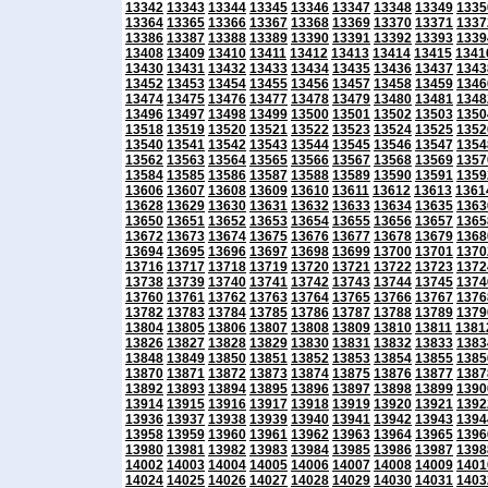
13342
13343
13344
13345
13346
13347
13348
13349
1335
13364
13365
13366
13367
13368
13369
13370
13371
1337
13386
13387
13388
13389
13390
13391
13392
13393
1339
13408
13409
13410
13411
13412
13413
13414
13415
1341
13430
13431
13432
13433
13434
13435
13436
13437
1343
13452
13453
13454
13455
13456
13457
13458
13459
1346
13474
13475
13476
13477
13478
13479
13480
13481
1348
13496
13497
13498
13499
13500
13501
13502
13503
1350
13518
13519
13520
13521
13522
13523
13524
13525
1352
13540
13541
13542
13543
13544
13545
13546
13547
1354
13562
13563
13564
13565
13566
13567
13568
13569
1357
13584
13585
13586
13587
13588
13589
13590
13591
1359
13606
13607
13608
13609
13610
13611
13612
13613
1361
13628
13629
13630
13631
13632
13633
13634
13635
1363
13650
13651
13652
13653
13654
13655
13656
13657
1365
13672
13673
13674
13675
13676
13677
13678
13679
1368
13694
13695
13696
13697
13698
13699
13700
13701
1370
13716
13717
13718
13719
13720
13721
13722
13723
1372
13738
13739
13740
13741
13742
13743
13744
13745
1374
13760
13761
13762
13763
13764
13765
13766
13767
1376
13782
13783
13784
13785
13786
13787
13788
13789
1379
13804
13805
13806
13807
13808
13809
13810
13811
1381
13826
13827
13828
13829
13830
13831
13832
13833
1383
13848
13849
13850
13851
13852
13853
13854
13855
1385
13870
13871
13872
13873
13874
13875
13876
13877
1387
13892
13893
13894
13895
13896
13897
13898
13899
1390
13914
13915
13916
13917
13918
13919
13920
13921
1392
13936
13937
13938
13939
13940
13941
13942
13943
1394
13958
13959
13960
13961
13962
13963
13964
13965
1396
13980
13981
13982
13983
13984
13985
13986
13987
1398
14002
14003
14004
14005
14006
14007
14008
14009
1401
14024
14025
14026
14027
14028
14029
14030
14031
1403