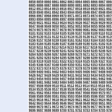
8858
8859
8860
8861
8862
8863
8864
8865
8866
8867
886
8885
8886
8887
8888
8889
8890
8891
8892
8893
8894
889
8912
8913
8914
8915
8916
8917
8918
8919
8920
8921
892
8939
8940
8941
8942
8943
8944
8945
8946
8947
8948
894
8966
8967
8968
8969
8970
8971
8972
8973
8974
8975
897
8993
8994
8995
8996
8997
8998
8999
9000
9001
9002
900
9020
9021
9022
9023
9024
9025
9026
9027
9028
9029
903
9047
9048
9049
9050
9051
9052
9053
9054
9055
9056
905
9074
9075
9076
9077
9078
9079
9080
9081
9082
9083
908
9101
9102
9103
9104
9105
9106
9107
9108
9109
9110
911
9129
9130
9131
9132
9133
9134
9135
9136
9137
9138
913
9156
9157
9158
9159
9160
9161
9162
9163
9164
9165
916
9183
9184
9185
9186
9187
9188
9189
9190
9191
9192
919
9210
9211
9212
9213
9214
9215
9216
9217
9218
9219
922
9237
9238
9239
9240
9241
9242
9243
9244
9245
9246
924
9264
9265
9266
9267
9268
9269
9270
9271
9272
9273
927
9291
9292
9293
9294
9295
9296
9297
9298
9299
9300
930
9318
9319
9320
9321
9322
9323
9324
9325
9326
9327
932
9345
9346
9347
9348
9349
9350
9351
9352
9353
9354
935
9372
9373
9374
9375
9376
9377
9378
9379
9380
9381
938
9399
9400
9401
9402
9403
9404
9405
9406
9407
9408
940
9426
9427
9428
9429
9430
9431
9432
9433
9434
9435
943
9453
9454
9455
9456
9457
9458
9459
9460
9461
9462
946
9480
9481
9482
9483
9484
9485
9486
9487
9488
9489
949
9507
9508
9509
9510
9511
9512
9513
9514
9515
9516
951
9534
9535
9536
9537
9538
9539
9540
9541
9542
9543
954
9561
9562
9563
9564
9565
9566
9567
9568
9569
9570
957
9588
9589
9590
9591
9592
9593
9594
9595
9596
9597
959
9615
9616
9617
9618
9619
9620
9621
9622
9623
9624
962
9642
9643
9644
9645
9646
9647
9648
9649
9650
9651
965
9669
9670
9671
9672
9673
9674
9675
9676
9677
9678
967
9696
9697
9698
9699
9700
9701
9702
9703
9704
9705
970