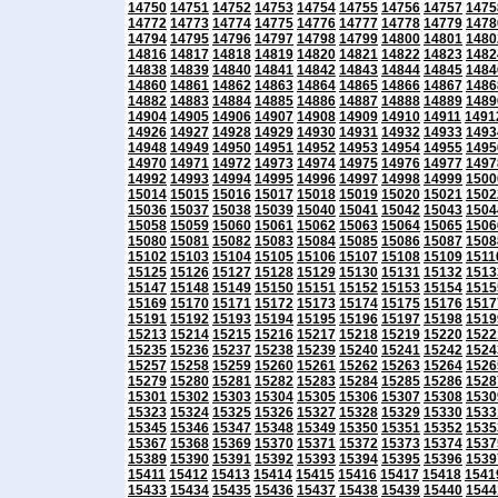
14750
14751
14752
14753
14754
14755
14756
14757
1475
14772
14773
14774
14775
14776
14777
14778
14779
1478
14794
14795
14796
14797
14798
14799
14800
14801
1480
14816
14817
14818
14819
14820
14821
14822
14823
1482
14838
14839
14840
14841
14842
14843
14844
14845
1484
14860
14861
14862
14863
14864
14865
14866
14867
1486
14882
14883
14884
14885
14886
14887
14888
14889
1489
14904
14905
14906
14907
14908
14909
14910
14911
1491
14926
14927
14928
14929
14930
14931
14932
14933
1493
14948
14949
14950
14951
14952
14953
14954
14955
1495
14970
14971
14972
14973
14974
14975
14976
14977
1497
14992
14993
14994
14995
14996
14997
14998
14999
1500
15014
15015
15016
15017
15018
15019
15020
15021
1502
15036
15037
15038
15039
15040
15041
15042
15043
1504
15058
15059
15060
15061
15062
15063
15064
15065
1506
15080
15081
15082
15083
15084
15085
15086
15087
1508
15102
15103
15104
15105
15106
15107
15108
15109
1511
15125
15126
15127
15128
15129
15130
15131
15132
1513
15147
15148
15149
15150
15151
15152
15153
15154
1515
15169
15170
15171
15172
15173
15174
15175
15176
1517
15191
15192
15193
15194
15195
15196
15197
15198
1519
15213
15214
15215
15216
15217
15218
15219
15220
1522
15235
15236
15237
15238
15239
15240
15241
15242
1524
15257
15258
15259
15260
15261
15262
15263
15264
1526
15279
15280
15281
15282
15283
15284
15285
15286
1528
15301
15302
15303
15304
15305
15306
15307
15308
1530
15323
15324
15325
15326
15327
15328
15329
15330
1533
15345
15346
15347
15348
15349
15350
15351
15352
1535
15367
15368
15369
15370
15371
15372
15373
15374
1537
15389
15390
15391
15392
15393
15394
15395
15396
1539
15411
15412
15413
15414
15415
15416
15417
15418
1541
15433
15434
15435
15436
15437
15438
15439
15440
1544