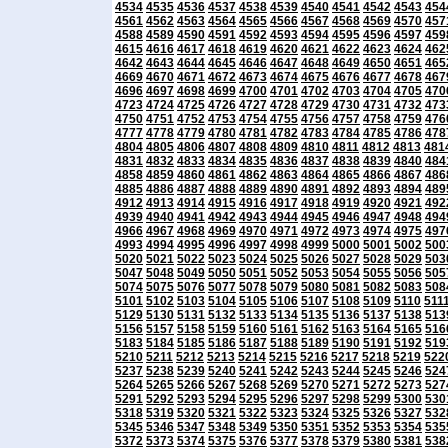
4534
4535
4536
4537
4538
4539
4540
4541
4542
4543
454
4561
4562
4563
4564
4565
4566
4567
4568
4569
4570
457
4588
4589
4590
4591
4592
4593
4594
4595
4596
4597
459
4615
4616
4617
4618
4619
4620
4621
4622
4623
4624
462
4642
4643
4644
4645
4646
4647
4648
4649
4650
4651
465
4669
4670
4671
4672
4673
4674
4675
4676
4677
4678
467
4696
4697
4698
4699
4700
4701
4702
4703
4704
4705
470
4723
4724
4725
4726
4727
4728
4729
4730
4731
4732
473
4750
4751
4752
4753
4754
4755
4756
4757
4758
4759
476
4777
4778
4779
4780
4781
4782
4783
4784
4785
4786
478
4804
4805
4806
4807
4808
4809
4810
4811
4812
4813
481
4831
4832
4833
4834
4835
4836
4837
4838
4839
4840
484
4858
4859
4860
4861
4862
4863
4864
4865
4866
4867
486
4885
4886
4887
4888
4889
4890
4891
4892
4893
4894
489
4912
4913
4914
4915
4916
4917
4918
4919
4920
4921
492
4939
4940
4941
4942
4943
4944
4945
4946
4947
4948
494
4966
4967
4968
4969
4970
4971
4972
4973
4974
4975
497
4993
4994
4995
4996
4997
4998
4999
5000
5001
5002
500
5020
5021
5022
5023
5024
5025
5026
5027
5028
5029
503
5047
5048
5049
5050
5051
5052
5053
5054
5055
5056
505
5074
5075
5076
5077
5078
5079
5080
5081
5082
5083
508
5101
5102
5103
5104
5105
5106
5107
5108
5109
5110
511
5129
5130
5131
5132
5133
5134
5135
5136
5137
5138
513
5156
5157
5158
5159
5160
5161
5162
5163
5164
5165
516
5183
5184
5185
5186
5187
5188
5189
5190
5191
5192
519
5210
5211
5212
5213
5214
5215
5216
5217
5218
5219
522
5237
5238
5239
5240
5241
5242
5243
5244
5245
5246
524
5264
5265
5266
5267
5268
5269
5270
5271
5272
5273
527
5291
5292
5293
5294
5295
5296
5297
5298
5299
5300
530
5318
5319
5320
5321
5322
5323
5324
5325
5326
5327
532
5345
5346
5347
5348
5349
5350
5351
5352
5353
5354
535
5372
5373
5374
5375
5376
5377
5378
5379
5380
5381
538