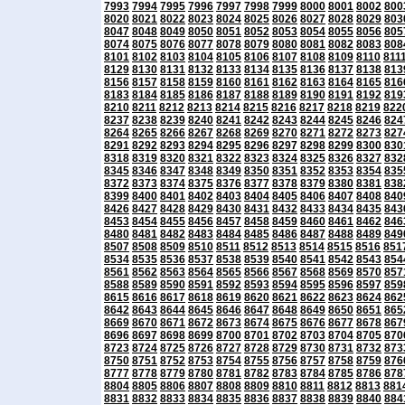
7993
7994
7995
7996
7997
7998
7999
8000
8001
8002
800
8020
8021
8022
8023
8024
8025
8026
8027
8028
8029
803
8047
8048
8049
8050
8051
8052
8053
8054
8055
8056
805
8074
8075
8076
8077
8078
8079
8080
8081
8082
8083
808
8101
8102
8103
8104
8105
8106
8107
8108
8109
8110
811
8129
8130
8131
8132
8133
8134
8135
8136
8137
8138
813
8156
8157
8158
8159
8160
8161
8162
8163
8164
8165
816
8183
8184
8185
8186
8187
8188
8189
8190
8191
8192
819
8210
8211
8212
8213
8214
8215
8216
8217
8218
8219
822
8237
8238
8239
8240
8241
8242
8243
8244
8245
8246
824
8264
8265
8266
8267
8268
8269
8270
8271
8272
8273
827
8291
8292
8293
8294
8295
8296
8297
8298
8299
8300
830
8318
8319
8320
8321
8322
8323
8324
8325
8326
8327
832
8345
8346
8347
8348
8349
8350
8351
8352
8353
8354
835
8372
8373
8374
8375
8376
8377
8378
8379
8380
8381
838
8399
8400
8401
8402
8403
8404
8405
8406
8407
8408
840
8426
8427
8428
8429
8430
8431
8432
8433
8434
8435
843
8453
8454
8455
8456
8457
8458
8459
8460
8461
8462
846
8480
8481
8482
8483
8484
8485
8486
8487
8488
8489
849
8507
8508
8509
8510
8511
8512
8513
8514
8515
8516
851
8534
8535
8536
8537
8538
8539
8540
8541
8542
8543
854
8561
8562
8563
8564
8565
8566
8567
8568
8569
8570
857
8588
8589
8590
8591
8592
8593
8594
8595
8596
8597
859
8615
8616
8617
8618
8619
8620
8621
8622
8623
8624
862
8642
8643
8644
8645
8646
8647
8648
8649
8650
8651
865
8669
8670
8671
8672
8673
8674
8675
8676
8677
8678
867
8696
8697
8698
8699
8700
8701
8702
8703
8704
8705
870
8723
8724
8725
8726
8727
8728
8729
8730
8731
8732
873
8750
8751
8752
8753
8754
8755
8756
8757
8758
8759
876
8777
8778
8779
8780
8781
8782
8783
8784
8785
8786
878
8804
8805
8806
8807
8808
8809
8810
8811
8812
8813
881
8831
8832
8833
8834
8835
8836
8837
8838
8839
8840
884