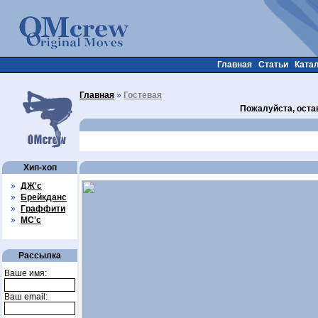
Главная
Статьи
Ката
Главная
»
Гостевая
Пожалуйста, оста
Хип-хоп
»
ДЖ'с
»
Брейкданс
»
Граффити
»
МС'с
Рассылка
Ваше имя:
Ваш email: