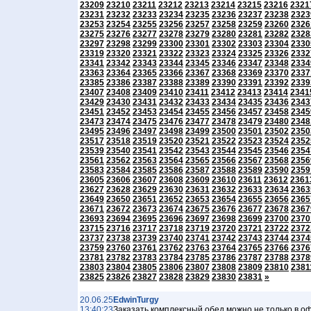
23209
23210
23211
23212
23213
23214
23215
23216
2321
23231
23232
23233
23234
23235
23236
23237
23238
2323
23253
23254
23255
23256
23257
23258
23259
23260
2326
23275
23276
23277
23278
23279
23280
23281
23282
2328
23297
23298
23299
23300
23301
23302
23303
23304
2330
23319
23320
23321
23322
23323
23324
23325
23326
2332
23341
23342
23343
23344
23345
23346
23347
23348
2334
23363
23364
23365
23366
23367
23368
23369
23370
2337
23385
23386
23387
23388
23389
23390
23391
23392
2339
23407
23408
23409
23410
23411
23412
23413
23414
2341
23429
23430
23431
23432
23433
23434
23435
23436
2343
23451
23452
23453
23454
23455
23456
23457
23458
2345
23473
23474
23475
23476
23477
23478
23479
23480
2348
23495
23496
23497
23498
23499
23500
23501
23502
2350
23517
23518
23519
23520
23521
23522
23523
23524
2352
23539
23540
23541
23542
23543
23544
23545
23546
2354
23561
23562
23563
23564
23565
23566
23567
23568
2356
23583
23584
23585
23586
23587
23588
23589
23590
2359
23605
23606
23607
23608
23609
23610
23611
23612
2361
23627
23628
23629
23630
23631
23632
23633
23634
2363
23649
23650
23651
23652
23653
23654
23655
23656
2365
23671
23672
23673
23674
23675
23676
23677
23678
2367
23693
23694
23695
23696
23697
23698
23699
23700
2370
23715
23716
23717
23718
23719
23720
23721
23722
2372
23737
23738
23739
23740
23741
23742
23743
23744
2374
23759
23760
23761
23762
23763
23764
23765
23766
2376
23781
23782
23783
23784
23785
23786
23787
23788
2378
23803
23804
23805
23806
23807
23808
23809
23810
2381
23825
23826
23827
23828
23829
23830
23831
»
20.06.25
EdwinTurgy
13:40:23
Заказать комплексный обед можно не только в офис,