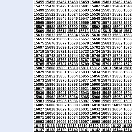
15455
15456
15457
15458
15459
15460
15461
15462
1546
15477
15478
15479
15480
15481
15482
15483
15484
1548
15499
15500
15501
15502
15503
15504
15505
15506
1550
15521
15522
15523
15524
15525
15526
15527
15528
1552
15543
15544
15545
15546
15547
15548
15549
15550
1555
15565
15566
15567
15568
15569
15570
15571
15572
1557
15587
15588
15589
15590
15591
15592
15593
15594
1559
15609
15610
15611
15612
15613
15614
15615
15616
1561
15631
15632
15633
15634
15635
15636
15637
15638
1563
15653
15654
15655
15656
15657
15658
15659
15660
1566
15675
15676
15677
15678
15679
15680
15681
15682
1568
15697
15698
15699
15700
15701
15702
15703
15704
1570
15719
15720
15721
15722
15723
15724
15725
15726
1572
15741
15742
15743
15744
15745
15746
15747
15748
1574
15763
15764
15765
15766
15767
15768
15769
15770
1577
15785
15786
15787
15788
15789
15790
15791
15792
1579
15807
15808
15809
15810
15811
15812
15813
15814
1581
15829
15830
15831
15832
15833
15834
15835
15836
1583
15851
15852
15853
15854
15855
15856
15857
15858
1585
15873
15874
15875
15876
15877
15878
15879
15880
1588
15895
15896
15897
15898
15899
15900
15901
15902
1590
15917
15918
15919
15920
15921
15922
15923
15924
1592
15939
15940
15941
15942
15943
15944
15945
15946
1594
15961
15962
15963
15964
15965
15966
15967
15968
1596
15983
15984
15985
15986
15987
15988
15989
15990
1599
16005
16006
16007
16008
16009
16010
16011
16012
1601
16027
16028
16029
16030
16031
16032
16033
16034
1603
16049
16050
16051
16052
16053
16054
16055
16056
1605
16071
16072
16073
16074
16075
16076
16077
16078
1607
16093
16094
16095
16096
16097
16098
16099
16100
1610
16115
16116
16117
16118
16119
16120
16121
16122
1612
16137
16138
16139
16140
16141
16142
16143
16144
1614