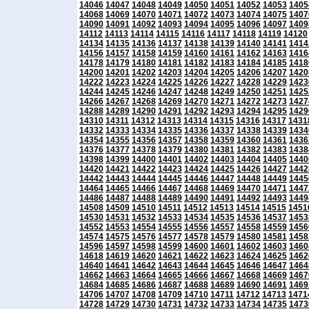
14046
14047
14048
14049
14050
14051
14052
14053
1405
14068
14069
14070
14071
14072
14073
14074
14075
1407
14090
14091
14092
14093
14094
14095
14096
14097
1409
14112
14113
14114
14115
14116
14117
14118
14119
14120
14134
14135
14136
14137
14138
14139
14140
14141
1414
14156
14157
14158
14159
14160
14161
14162
14163
1416
14178
14179
14180
14181
14182
14183
14184
14185
1418
14200
14201
14202
14203
14204
14205
14206
14207
1420
14222
14223
14224
14225
14226
14227
14228
14229
1423
14244
14245
14246
14247
14248
14249
14250
14251
1425
14266
14267
14268
14269
14270
14271
14272
14273
1427
14288
14289
14290
14291
14292
14293
14294
14295
1429
14310
14311
14312
14313
14314
14315
14316
14317
1431
14332
14333
14334
14335
14336
14337
14338
14339
1434
14354
14355
14356
14357
14358
14359
14360
14361
1436
14376
14377
14378
14379
14380
14381
14382
14383
1438
14398
14399
14400
14401
14402
14403
14404
14405
1440
14420
14421
14422
14423
14424
14425
14426
14427
1442
14442
14443
14444
14445
14446
14447
14448
14449
1445
14464
14465
14466
14467
14468
14469
14470
14471
1447
14486
14487
14488
14489
14490
14491
14492
14493
1449
14508
14509
14510
14511
14512
14513
14514
14515
1451
14530
14531
14532
14533
14534
14535
14536
14537
1453
14552
14553
14554
14555
14556
14557
14558
14559
1456
14574
14575
14576
14577
14578
14579
14580
14581
1458
14596
14597
14598
14599
14600
14601
14602
14603
1460
14618
14619
14620
14621
14622
14623
14624
14625
1462
14640
14641
14642
14643
14644
14645
14646
14647
1464
14662
14663
14664
14665
14666
14667
14668
14669
1467
14684
14685
14686
14687
14688
14689
14690
14691
1469
14706
14707
14708
14709
14710
14711
14712
14713
1471
14728
14729
14730
14731
14732
14733
14734
14735
1473