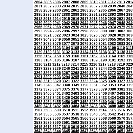
2804
2805
2806
2807
2808
2809
2810
2811
2812
2813
281
2831
2832
2833
2834
2835
2836
2837
2838
2839
2840
284
2858
2859
2860
2861
2862
2863
2864
2865
2866
2867
286
2885
2886
2887
2888
2889
2890
2891
2892
2893
2894
289
2912
2913
2914
2915
2916
2917
2918
2919
2920
2921
292
2939
2940
2941
2942
2943
2944
2945
2946
2947
2948
294
2966
2967
2968
2969
2970
2971
2972
2973
2974
2975
297
2993
2994
2995
2996
2997
2998
2999
3000
3001
3002
300
3020
3021
3022
3023
3024
3025
3026
3027
3028
3029
303
3047
3048
3049
3050
3051
3052
3053
3054
3055
3056
305
3074
3075
3076
3077
3078
3079
3080
3081
3082
3083
308
3101
3102
3103
3104
3105
3106
3107
3108
3109
3110
311
3129
3130
3131
3132
3133
3134
3135
3136
3137
3138
313
3156
3157
3158
3159
3160
3161
3162
3163
3164
3165
316
3183
3184
3185
3186
3187
3188
3189
3190
3191
3192
319
3210
3211
3212
3213
3214
3215
3216
3217
3218
3219
322
3237
3238
3239
3240
3241
3242
3243
3244
3245
3246
324
3264
3265
3266
3267
3268
3269
3270
3271
3272
3273
327
3291
3292
3293
3294
3295
3296
3297
3298
3299
3300
330
3318
3319
3320
3321
3322
3323
3324
3325
3326
3327
332
3345
3346
3347
3348
3349
3350
3351
3352
3353
3354
335
3372
3373
3374
3375
3376
3377
3378
3379
3380
3381
338
3399
3400
3401
3402
3403
3404
3405
3406
3407
3408
340
3426
3427
3428
3429
3430
3431
3432
3433
3434
3435
343
3453
3454
3455
3456
3457
3458
3459
3460
3461
3462
346
3480
3481
3482
3483
3484
3485
3486
3487
3488
3489
349
3507
3508
3509
3510
3511
3512
3513
3514
3515
3516
351
3534
3535
3536
3537
3538
3539
3540
3541
3542
3543
354
3561
3562
3563
3564
3565
3566
3567
3568
3569
3570
357
3588
3589
3590
3591
3592
3593
3594
3595
3596
3597
359
3615
3616
3617
3618
3619
3620
3621
3622
3623
3624
362
3642
3643
3644
3645
3646
3647
3648
3649
3650
3651
365