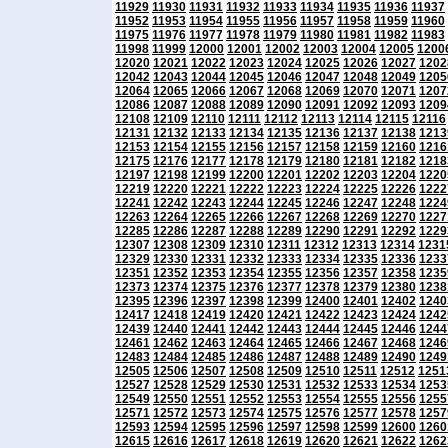
11929
11930
11931
11932
11933
11934
11935
11936
11937
11952
11953
11954
11955
11956
11957
11958
11959
11960
11975
11976
11977
11978
11979
11980
11981
11982
11983
11998
11999
12000
12001
12002
12003
12004
12005
1200
12020
12021
12022
12023
12024
12025
12026
12027
1202
12042
12043
12044
12045
12046
12047
12048
12049
1205
12064
12065
12066
12067
12068
12069
12070
12071
1207
12086
12087
12088
12089
12090
12091
12092
12093
1209
12108
12109
12110
12111
12112
12113
12114
12115
12116
12131
12132
12133
12134
12135
12136
12137
12138
1213
12153
12154
12155
12156
12157
12158
12159
12160
1216
12175
12176
12177
12178
12179
12180
12181
12182
1218
12197
12198
12199
12200
12201
12202
12203
12204
1220
12219
12220
12221
12222
12223
12224
12225
12226
1222
12241
12242
12243
12244
12245
12246
12247
12248
1224
12263
12264
12265
12266
12267
12268
12269
12270
1227
12285
12286
12287
12288
12289
12290
12291
12292
1229
12307
12308
12309
12310
12311
12312
12313
12314
1231
12329
12330
12331
12332
12333
12334
12335
12336
1233
12351
12352
12353
12354
12355
12356
12357
12358
1235
12373
12374
12375
12376
12377
12378
12379
12380
1238
12395
12396
12397
12398
12399
12400
12401
12402
1240
12417
12418
12419
12420
12421
12422
12423
12424
1242
12439
12440
12441
12442
12443
12444
12445
12446
1244
12461
12462
12463
12464
12465
12466
12467
12468
1246
12483
12484
12485
12486
12487
12488
12489
12490
1249
12505
12506
12507
12508
12509
12510
12511
12512
1251
12527
12528
12529
12530
12531
12532
12533
12534
1253
12549
12550
12551
12552
12553
12554
12555
12556
1255
12571
12572
12573
12574
12575
12576
12577
12578
1257
12593
12594
12595
12596
12597
12598
12599
12600
1260
12615
12616
12617
12618
12619
12620
12621
12622
1262