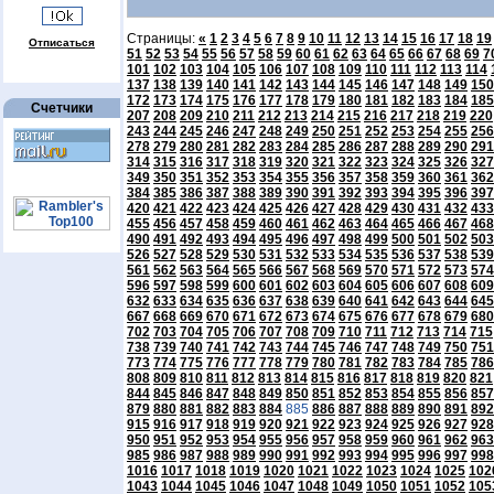
Страницы:
«
1
2
3
4
5
6
7
8
9
10
11
12
13
14
15
16
17
18
19
Отписаться
51
52
53
54
55
56
57
58
59
60
61
62
63
64
65
66
67
68
69
7
101
102
103
104
105
106
107
108
109
110
111
112
113
114
137
138
139
140
141
142
143
144
145
146
147
148
149
150
172
173
174
175
176
177
178
179
180
181
182
183
184
185
Счетчики
207
208
209
210
211
212
213
214
215
216
217
218
219
220
243
244
245
246
247
248
249
250
251
252
253
254
255
256
278
279
280
281
282
283
284
285
286
287
288
289
290
291
314
315
316
317
318
319
320
321
322
323
324
325
326
327
349
350
351
352
353
354
355
356
357
358
359
360
361
362
384
385
386
387
388
389
390
391
392
393
394
395
396
397
420
421
422
423
424
425
426
427
428
429
430
431
432
433
455
456
457
458
459
460
461
462
463
464
465
466
467
468
490
491
492
493
494
495
496
497
498
499
500
501
502
503
526
527
528
529
530
531
532
533
534
535
536
537
538
539
561
562
563
564
565
566
567
568
569
570
571
572
573
574
596
597
598
599
600
601
602
603
604
605
606
607
608
609
632
633
634
635
636
637
638
639
640
641
642
643
644
645
667
668
669
670
671
672
673
674
675
676
677
678
679
680
702
703
704
705
706
707
708
709
710
711
712
713
714
715
738
739
740
741
742
743
744
745
746
747
748
749
750
751
773
774
775
776
777
778
779
780
781
782
783
784
785
786
808
809
810
811
812
813
814
815
816
817
818
819
820
821
844
845
846
847
848
849
850
851
852
853
854
855
856
857
879
880
881
882
883
884
885
886
887
888
889
890
891
892
915
916
917
918
919
920
921
922
923
924
925
926
927
928
950
951
952
953
954
955
956
957
958
959
960
961
962
963
985
986
987
988
989
990
991
992
993
994
995
996
997
998
1016
1017
1018
1019
1020
1021
1022
1023
1024
1025
102
1043
1044
1045
1046
1047
1048
1049
1050
1051
1052
105