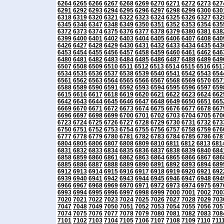
6264
6265
6266
6267
6268
6269
6270
6271
6272
6273
627
6291
6292
6293
6294
6295
6296
6297
6298
6299
6300
630
6318
6319
6320
6321
6322
6323
6324
6325
6326
6327
632
6345
6346
6347
6348
6349
6350
6351
6352
6353
6354
635
6372
6373
6374
6375
6376
6377
6378
6379
6380
6381
638
6399
6400
6401
6402
6403
6404
6405
6406
6407
6408
640
6426
6427
6428
6429
6430
6431
6432
6433
6434
6435
643
6453
6454
6455
6456
6457
6458
6459
6460
6461
6462
646
6480
6481
6482
6483
6484
6485
6486
6487
6488
6489
649
6507
6508
6509
6510
6511
6512
6513
6514
6515
6516
651
6534
6535
6536
6537
6538
6539
6540
6541
6542
6543
654
6561
6562
6563
6564
6565
6566
6567
6568
6569
6570
657
6588
6589
6590
6591
6592
6593
6594
6595
6596
6597
659
6615
6616
6617
6618
6619
6620
6621
6622
6623
6624
662
6642
6643
6644
6645
6646
6647
6648
6649
6650
6651
665
6669
6670
6671
6672
6673
6674
6675
6676
6677
6678
667
6696
6697
6698
6699
6700
6701
6702
6703
6704
6705
670
6723
6724
6725
6726
6727
6728
6729
6730
6731
6732
673
6750
6751
6752
6753
6754
6755
6756
6757
6758
6759
676
6777
6778
6779
6780
6781
6782
6783
6784
6785
6786
678
6804
6805
6806
6807
6808
6809
6810
6811
6812
6813
681
6831
6832
6833
6834
6835
6836
6837
6838
6839
6840
684
6858
6859
6860
6861
6862
6863
6864
6865
6866
6867
686
6885
6886
6887
6888
6889
6890
6891
6892
6893
6894
689
6912
6913
6914
6915
6916
6917
6918
6919
6920
6921
692
6939
6940
6941
6942
6943
6944
6945
6946
6947
6948
694
6966
6967
6968
6969
6970
6971
6972
6973
6974
6975
697
6993
6994
6995
6996
6997
6998
6999
7000
7001
7002
700
7020
7021
7022
7023
7024
7025
7026
7027
7028
7029
703
7047
7048
7049
7050
7051
7052
7053
7054
7055
7056
705
7074
7075
7076
7077
7078
7079
7080
7081
7082
7083
708
7101
7102
7103
7104
7105
7106
7107
7108
7109
7110
711