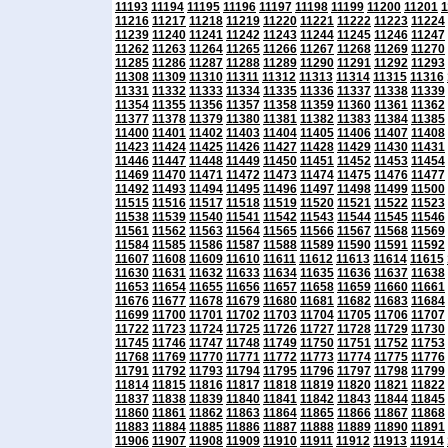
11193
11194
11195
11196
11197
11198
11199
11200
11201
1
11216
11217
11218
11219
11220
11221
11222
11223
11224
11239
11240
11241
11242
11243
11244
11245
11246
11247
11262
11263
11264
11265
11266
11267
11268
11269
11270
11285
11286
11287
11288
11289
11290
11291
11292
11293
11308
11309
11310
11311
11312
11313
11314
11315
11316
11331
11332
11333
11334
11335
11336
11337
11338
11339
11354
11355
11356
11357
11358
11359
11360
11361
11362
11377
11378
11379
11380
11381
11382
11383
11384
11385
11400
11401
11402
11403
11404
11405
11406
11407
11408
11423
11424
11425
11426
11427
11428
11429
11430
11431
11446
11447
11448
11449
11450
11451
11452
11453
11454
11469
11470
11471
11472
11473
11474
11475
11476
11477
11492
11493
11494
11495
11496
11497
11498
11499
11500
11515
11516
11517
11518
11519
11520
11521
11522
11523
11538
11539
11540
11541
11542
11543
11544
11545
11546
11561
11562
11563
11564
11565
11566
11567
11568
11569
11584
11585
11586
11587
11588
11589
11590
11591
11592
11607
11608
11609
11610
11611
11612
11613
11614
11615
11630
11631
11632
11633
11634
11635
11636
11637
11638
11653
11654
11655
11656
11657
11658
11659
11660
11661
11676
11677
11678
11679
11680
11681
11682
11683
11684
11699
11700
11701
11702
11703
11704
11705
11706
11707
11722
11723
11724
11725
11726
11727
11728
11729
11730
11745
11746
11747
11748
11749
11750
11751
11752
11753
11768
11769
11770
11771
11772
11773
11774
11775
11776
11791
11792
11793
11794
11795
11796
11797
11798
11799
11814
11815
11816
11817
11818
11819
11820
11821
11822
11837
11838
11839
11840
11841
11842
11843
11844
11845
11860
11861
11862
11863
11864
11865
11866
11867
11868
11883
11884
11885
11886
11887
11888
11889
11890
11891
11906
11907
11908
11909
11910
11911
11912
11913
11914