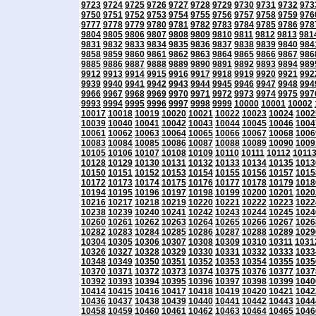
9723
9724
9725
9726
9727
9728
9729
9730
9731
9732
973
9750
9751
9752
9753
9754
9755
9756
9757
9758
9759
976
9777
9778
9779
9780
9781
9782
9783
9784
9785
9786
978
9804
9805
9806
9807
9808
9809
9810
9811
9812
9813
981
9831
9832
9833
9834
9835
9836
9837
9838
9839
9840
984
9858
9859
9860
9861
9862
9863
9864
9865
9866
9867
986
9885
9886
9887
9888
9889
9890
9891
9892
9893
9894
989
9912
9913
9914
9915
9916
9917
9918
9919
9920
9921
992
9939
9940
9941
9942
9943
9944
9945
9946
9947
9948
994
9966
9967
9968
9969
9970
9971
9972
9973
9974
9975
997
9993
9994
9995
9996
9997
9998
9999
10000
10001
10002
10017
10018
10019
10020
10021
10022
10023
10024
1002
10039
10040
10041
10042
10043
10044
10045
10046
1004
10061
10062
10063
10064
10065
10066
10067
10068
1006
10083
10084
10085
10086
10087
10088
10089
10090
1009
10105
10106
10107
10108
10109
10110
10111
10112
1011
10128
10129
10130
10131
10132
10133
10134
10135
1013
10150
10151
10152
10153
10154
10155
10156
10157
1015
10172
10173
10174
10175
10176
10177
10178
10179
1018
10194
10195
10196
10197
10198
10199
10200
10201
1020
10216
10217
10218
10219
10220
10221
10222
10223
1022
10238
10239
10240
10241
10242
10243
10244
10245
1024
10260
10261
10262
10263
10264
10265
10266
10267
1026
10282
10283
10284
10285
10286
10287
10288
10289
1029
10304
10305
10306
10307
10308
10309
10310
10311
1031
10326
10327
10328
10329
10330
10331
10332
10333
1033
10348
10349
10350
10351
10352
10353
10354
10355
1035
10370
10371
10372
10373
10374
10375
10376
10377
1037
10392
10393
10394
10395
10396
10397
10398
10399
1040
10414
10415
10416
10417
10418
10419
10420
10421
1042
10436
10437
10438
10439
10440
10441
10442
10443
1044
10458
10459
10460
10461
10462
10463
10464
10465
1046