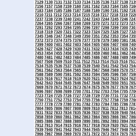
7129
7130
7131
7132
7133
7134
7135
7136
7137
7138
713
7156
7157
7158
7159
7160
7161
7162
7163
7164
7165
716
7183
7184
7185
7186
7187
7188
7189
7190
7191
7192
719
7210
7211
7212
7213
7214
7215
7216
7217
7218
7219
722
7237
7238
7239
7240
7241
7242
7243
7244
7245
7246
724
7264
7265
7266
7267
7268
7269
7270
7271
7272
7273
727
7291
7292
7293
7294
7295
7296
7297
7298
7299
7300
730
7318
7319
7320
7321
7322
7323
7324
7325
7326
7327
732
7345
7346
7347
7348
7349
7350
7351
7352
7353
7354
735
7372
7373
7374
7375
7376
7377
7378
7379
7380
7381
738
7399
7400
7401
7402
7403
7404
7405
7406
7407
7408
740
7426
7427
7428
7429
7430
7431
7432
7433
7434
7435
743
7453
7454
7455
7456
7457
7458
7459
7460
7461
7462
746
7480
7481
7482
7483
7484
7485
7486
7487
7488
7489
749
7507
7508
7509
7510
7511
7512
7513
7514
7515
7516
751
7534
7535
7536
7537
7538
7539
7540
7541
7542
7543
754
7561
7562
7563
7564
7565
7566
7567
7568
7569
7570
757
7588
7589
7590
7591
7592
7593
7594
7595
7596
7597
759
7615
7616
7617
7618
7619
7620
7621
7622
7623
7624
762
7642
7643
7644
7645
7646
7647
7648
7649
7650
7651
765
7669
7670
7671
7672
7673
7674
7675
7676
7677
7678
767
7696
7697
7698
7699
7700
7701
7702
7703
7704
7705
770
7723
7724
7725
7726
7727
7728
7729
7730
7731
7732
773
7750
7751
7752
7753
7754
7755
7756
7757
7758
7759
776
7777
7778
7779
7780
7781
7782
7783
7784
7785
7786
778
7804
7805
7806
7807
7808
7809
7810
7811
7812
7813
781
7831
7832
7833
7834
7835
7836
7837
7838
7839
7840
784
7858
7859
7860
7861
7862
7863
7864
7865
7866
7867
786
7885
7886
7887
7888
7889
7890
7891
7892
7893
7894
789
7912
7913
7914
7915
7916
7917
7918
7919
7920
7921
792
7939
7940
7941
7942
7943
7944
7945
7946
7947
7948
794
7966
7967
7968
7969
7970
7971
7972
7973
7974
7975
797