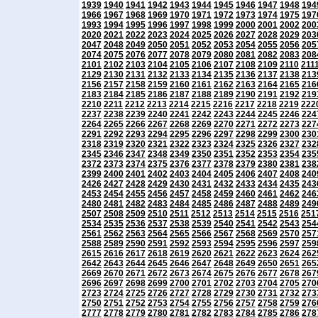
1939
1940
1941
1942
1943
1944
1945
1946
1947
1948
194
1966
1967
1968
1969
1970
1971
1972
1973
1974
1975
197
1993
1994
1995
1996
1997
1998
1999
2000
2001
2002
200
2020
2021
2022
2023
2024
2025
2026
2027
2028
2029
203
2047
2048
2049
2050
2051
2052
2053
2054
2055
2056
205
2074
2075
2076
2077
2078
2079
2080
2081
2082
2083
208
2101
2102
2103
2104
2105
2106
2107
2108
2109
2110
211
2129
2130
2131
2132
2133
2134
2135
2136
2137
2138
213
2156
2157
2158
2159
2160
2161
2162
2163
2164
2165
216
2183
2184
2185
2186
2187
2188
2189
2190
2191
2192
219
2210
2211
2212
2213
2214
2215
2216
2217
2218
2219
222
2237
2238
2239
2240
2241
2242
2243
2244
2245
2246
224
2264
2265
2266
2267
2268
2269
2270
2271
2272
2273
227
2291
2292
2293
2294
2295
2296
2297
2298
2299
2300
230
2318
2319
2320
2321
2322
2323
2324
2325
2326
2327
232
2345
2346
2347
2348
2349
2350
2351
2352
2353
2354
235
2372
2373
2374
2375
2376
2377
2378
2379
2380
2381
238
2399
2400
2401
2402
2403
2404
2405
2406
2407
2408
240
2426
2427
2428
2429
2430
2431
2432
2433
2434
2435
243
2453
2454
2455
2456
2457
2458
2459
2460
2461
2462
246
2480
2481
2482
2483
2484
2485
2486
2487
2488
2489
249
2507
2508
2509
2510
2511
2512
2513
2514
2515
2516
251
2534
2535
2536
2537
2538
2539
2540
2541
2542
2543
254
2561
2562
2563
2564
2565
2566
2567
2568
2569
2570
257
2588
2589
2590
2591
2592
2593
2594
2595
2596
2597
259
2615
2616
2617
2618
2619
2620
2621
2622
2623
2624
262
2642
2643
2644
2645
2646
2647
2648
2649
2650
2651
265
2669
2670
2671
2672
2673
2674
2675
2676
2677
2678
267
2696
2697
2698
2699
2700
2701
2702
2703
2704
2705
270
2723
2724
2725
2726
2727
2728
2729
2730
2731
2732
273
2750
2751
2752
2753
2754
2755
2756
2757
2758
2759
276
2777
2778
2779
2780
2781
2782
2783
2784
2785
2786
278