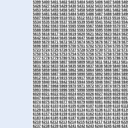
5399
5400
5401
5402
5403
5404
5405
5406
5407
5408
540
5426
5427
5428
5429
5430
5431
5432
5433
5434
5435
543
5453
5454
5455
5456
5457
5458
5459
5460
5461
5462
546
5480
5481
5482
5483
5484
5485
5486
5487
5488
5489
549
5507
5508
5509
5510
5511
5512
5513
5514
5515
5516
551
5534
5535
5536
5537
5538
5539
5540
5541
5542
5543
554
5561
5562
5563
5564
5565
5566
5567
5568
5569
5570
557
5588
5589
5590
5591
5592
5593
5594
5595
5596
5597
559
5615
5616
5617
5618
5619
5620
5621
5622
5623
5624
562
5642
5643
5644
5645
5646
5647
5648
5649
5650
5651
565
5669
5670
5671
5672
5673
5674
5675
5676
5677
5678
567
5696
5697
5698
5699
5700
5701
5702
5703
5704
5705
570
5723
5724
5725
5726
5727
5728
5729
5730
5731
5732
573
5750
5751
5752
5753
5754
5755
5756
5757
5758
5759
576
5777
5778
5779
5780
5781
5782
5783
5784
5785
5786
578
5804
5805
5806
5807
5808
5809
5810
5811
5812
5813
581
5831
5832
5833
5834
5835
5836
5837
5838
5839
5840
584
5858
5859
5860
5861
5862
5863
5864
5865
5866
5867
586
5885
5886
5887
5888
5889
5890
5891
5892
5893
5894
589
5912
5913
5914
5915
5916
5917
5918
5919
5920
5921
592
5939
5940
5941
5942
5943
5944
5945
5946
5947
5948
594
5966
5967
5968
5969
5970
5971
5972
5973
5974
5975
597
5993
5994
5995
5996
5997
5998
5999
6000
6001
6002
600
6020
6021
6022
6023
6024
6025
6026
6027
6028
6029
603
6047
6048
6049
6050
6051
6052
6053
6054
6055
6056
605
6074
6075
6076
6077
6078
6079
6080
6081
6082
6083
608
6101
6102
6103
6104
6105
6106
6107
6108
6109
6110
611
6129
6130
6131
6132
6133
6134
6135
6136
6137
6138
613
6156
6157
6158
6159
6160
6161
6162
6163
6164
6165
616
6183
6184
6185
6186
6187
6188
6189
6190
6191
6192
619
6210
6211
6212
6213
6214
6215
6216
6217
6218
6219
622
6237
6238
6239
6240
6241
6242
6243
6244
6245
6246
624