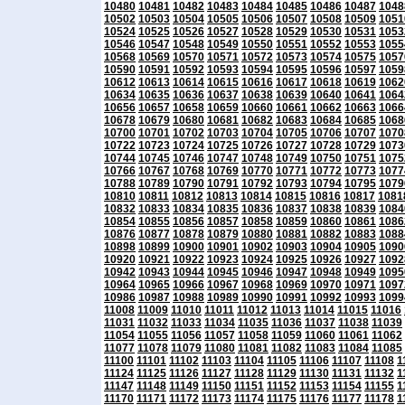
10480
10481
10482
10483
10484
10485
10486
10487
1048
10502
10503
10504
10505
10506
10507
10508
10509
1051
10524
10525
10526
10527
10528
10529
10530
10531
1053
10546
10547
10548
10549
10550
10551
10552
10553
1055
10568
10569
10570
10571
10572
10573
10574
10575
1057
10590
10591
10592
10593
10594
10595
10596
10597
1059
10612
10613
10614
10615
10616
10617
10618
10619
1062
10634
10635
10636
10637
10638
10639
10640
10641
1064
10656
10657
10658
10659
10660
10661
10662
10663
1066
10678
10679
10680
10681
10682
10683
10684
10685
1068
10700
10701
10702
10703
10704
10705
10706
10707
1070
10722
10723
10724
10725
10726
10727
10728
10729
1073
10744
10745
10746
10747
10748
10749
10750
10751
1075
10766
10767
10768
10769
10770
10771
10772
10773
1077
10788
10789
10790
10791
10792
10793
10794
10795
1079
10810
10811
10812
10813
10814
10815
10816
10817
1081
10832
10833
10834
10835
10836
10837
10838
10839
1084
10854
10855
10856
10857
10858
10859
10860
10861
1086
10876
10877
10878
10879
10880
10881
10882
10883
1088
10898
10899
10900
10901
10902
10903
10904
10905
1090
10920
10921
10922
10923
10924
10925
10926
10927
1092
10942
10943
10944
10945
10946
10947
10948
10949
1095
10964
10965
10966
10967
10968
10969
10970
10971
1097
10986
10987
10988
10989
10990
10991
10992
10993
1099
11008
11009
11010
11011
11012
11013
11014
11015
11016
11031
11032
11033
11034
11035
11036
11037
11038
11039
11054
11055
11056
11057
11058
11059
11060
11061
11062
11077
11078
11079
11080
11081
11082
11083
11084
11085
11100
11101
11102
11103
11104
11105
11106
11107
11108
1
11124
11125
11126
11127
11128
11129
11130
11131
11132
1
11147
11148
11149
11150
11151
11152
11153
11154
11155
1
11170
11171
11172
11173
11174
11175
11176
11177
11178
1