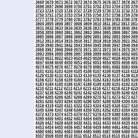
3669
3670
3671
3672
3673
3674
3675
3676
3677
3678
367
3696
3697
3698
3699
3700
3701
3702
3703
3704
3705
370
3723
3724
3725
3726
3727
3728
3729
3730
3731
3732
373
3750
3751
3752
3753
3754
3755
3756
3757
3758
3759
376
3777
3778
3779
3780
3781
3782
3783
3784
3785
3786
378
3804
3805
3806
3807
3808
3809
3810
3811
3812
3813
381
3831
3832
3833
3834
3835
3836
3837
3838
3839
3840
384
3858
3859
3860
3861
3862
3863
3864
3865
3866
3867
386
3885
3886
3887
3888
3889
3890
3891
3892
3893
3894
389
3912
3913
3914
3915
3916
3917
3918
3919
3920
3921
392
3939
3940
3941
3942
3943
3944
3945
3946
3947
3948
394
3966
3967
3968
3969
3970
3971
3972
3973
3974
3975
397
3993
3994
3995
3996
3997
3998
3999
4000
4001
4002
400
4020
4021
4022
4023
4024
4025
4026
4027
4028
4029
403
4047
4048
4049
4050
4051
4052
4053
4054
4055
4056
405
4074
4075
4076
4077
4078
4079
4080
4081
4082
4083
408
4101
4102
4103
4104
4105
4106
4107
4108
4109
4110
411
4129
4130
4131
4132
4133
4134
4135
4136
4137
4138
413
4156
4157
4158
4159
4160
4161
4162
4163
4164
4165
416
4183
4184
4185
4186
4187
4188
4189
4190
4191
4192
419
4210
4211
4212
4213
4214
4215
4216
4217
4218
4219
422
4237
4238
4239
4240
4241
4242
4243
4244
4245
4246
424
4264
4265
4266
4267
4268
4269
4270
4271
4272
4273
427
4291
4292
4293
4294
4295
4296
4297
4298
4299
4300
430
4318
4319
4320
4321
4322
4323
4324
4325
4326
4327
432
4345
4346
4347
4348
4349
4350
4351
4352
4353
4354
435
4372
4373
4374
4375
4376
4377
4378
4379
4380
4381
438
4399
4400
4401
4402
4403
4404
4405
4406
4407
4408
440
4426
4427
4428
4429
4430
4431
4432
4433
4434
4435
443
4453
4454
4455
4456
4457
4458
4459
4460
4461
4462
446
4480
4481
4482
4483
4484
4485
4486
4487
4488
4489
449
4507
4508
4509
4510
4511
4512
4513
4514
4515
4516
451