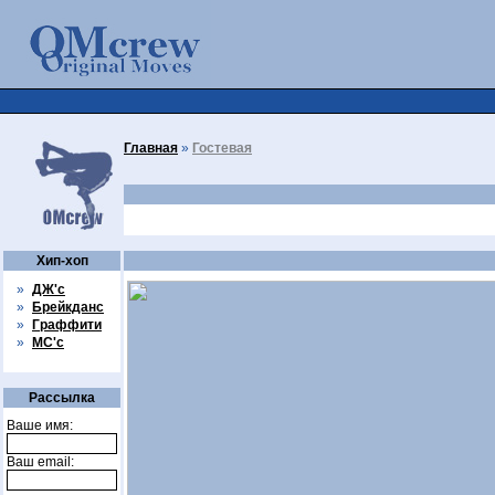
Главная
»
Гостевая
Хип-хоп
»
ДЖ'с
»
Брейкданс
»
Граффити
»
МС'с
Рассылка
Ваше имя:
Ваш email: