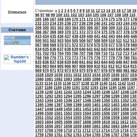
Страницы:
«
1
2
3
4
5
6
7
8
9
10
11
12
13
14
15
16
17
18
19
Отписаться
96
97
98
99
100
101
102
103
104
105
106
107
108
109
110
165
166
167
168
169
170
171
172
173
174
175
176
177
178
232
233
234
235
236
237
238
239
240
241
242
243
244
245
299
300
301
302
303
304
305
306
307
308
309
310
311
312
Счетчики
366
367
368
369
370
371
372
373
374
375
376
377
378
379
433
434
435
436
437
438
439
440
441
442
443
444
445
446
500
501
502
503
504
505
506
507
508
509
510
511
512
513
567
568
569
570
571
572
573
574
575
576
577
578
579
580
634
635
636
637
638
639
640
641
642
643
644
645
646
647
701
702
703
704
705
706
707
708
709
710
711
712
713
714
768
769
770
771
772
773
774
775
776
777
778
779
780
781
835
836
837
838
839
840
841
842
843
844
845
846
847
848
902
903
904
905
906
907
908
909
910
911
912
913
914
915
969
970
971
972
973
974
975
976
977
978
979
980
981
982
1028
1029
1030
1031
1032
1033
1034
1035
1036
1037
103
1080
1081
1082
1083
1084
1085
1086
1087
1088
1089
109
1133
1134
1135
1136
1137
1138
1139
1140
1141
1142
1143
1187
1188
1189
1190
1191
1192
1193
1194
1195
1196
1197
1239
1240
1241
1242
1243
1244
1245
1246
1247
1248
124
1291
1292
1293
1294
1295
1296
1297
1298
1299
1300
130
1343
1344
1345
1346
1347
1348
1349
1350
1351
1352
135
1395
1396
1397
1398
1399
1400
1401
1402
1403
1404
140
1447
1448
1449
1450
1451
1452
1453
1454
1455
1456
145
1499
1500
1501
1502
1503
1504
1505
1506
1507
1508
150
1551
1552
1553
1554
1555
1556
1557
1558
1559
1560
156
1603
1604
1605
1606
1607
1608
1609
1610
1611
1612
161
1655
1656
1657
1658
1659
1660
1661
1662
1663
1664
166
1707
1708
1709
1710
1711
1712
1713
1714
1715
1716
171
1759
1760
1761
1762
1763
1764
1765
1766
1767
1768
176