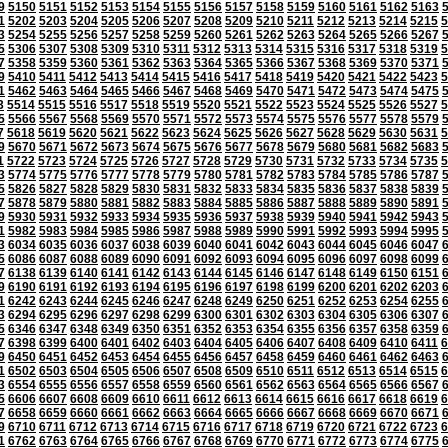
9
5150
5151
5152
5153
5154
5155
5156
5157
5158
5159
5160
5161
5162
5163
1
5202
5203
5204
5205
5206
5207
5208
5209
5210
5211
5212
5213
5214
5215
5
3
5254
5255
5256
5257
5258
5259
5260
5261
5262
5263
5264
5265
5266
5267
5
5306
5307
5308
5309
5310
5311
5312
5313
5314
5315
5316
5317
5318
5319
5
7
5358
5359
5360
5361
5362
5363
5364
5365
5366
5367
5368
5369
5370
5371
9
5410
5411
5412
5413
5414
5415
5416
5417
5418
5419
5420
5421
5422
5423
5
1
5462
5463
5464
5465
5466
5467
5468
5469
5470
5471
5472
5473
5474
5475
3
5514
5515
5516
5517
5518
5519
5520
5521
5522
5523
5524
5525
5526
5527
5
5
5566
5567
5568
5569
5570
5571
5572
5573
5574
5575
5576
5577
5578
5579
7
5618
5619
5620
5621
5622
5623
5624
5625
5626
5627
5628
5629
5630
5631
5
9
5670
5671
5672
5673
5674
5675
5676
5677
5678
5679
5680
5681
5682
5683
1
5722
5723
5724
5725
5726
5727
5728
5729
5730
5731
5732
5733
5734
5735
5
3
5774
5775
5776
5777
5778
5779
5780
5781
5782
5783
5784
5785
5786
5787
5
5826
5827
5828
5829
5830
5831
5832
5833
5834
5835
5836
5837
5838
5839
7
5878
5879
5880
5881
5882
5883
5884
5885
5886
5887
5888
5889
5890
5891
9
5930
5931
5932
5933
5934
5935
5936
5937
5938
5939
5940
5941
5942
5943
1
5982
5983
5984
5985
5986
5987
5988
5989
5990
5991
5992
5993
5994
5995
3
6034
6035
6036
6037
6038
6039
6040
6041
6042
6043
6044
6045
6046
6047
5
6086
6087
6088
6089
6090
6091
6092
6093
6094
6095
6096
6097
6098
6099
7
6138
6139
6140
6141
6142
6143
6144
6145
6146
6147
6148
6149
6150
6151
9
6190
6191
6192
6193
6194
6195
6196
6197
6198
6199
6200
6201
6202
6203
1
6242
6243
6244
6245
6246
6247
6248
6249
6250
6251
6252
6253
6254
6255
3
6294
6295
6296
6297
6298
6299
6300
6301
6302
6303
6304
6305
6306
6307
5
6346
6347
6348
6349
6350
6351
6352
6353
6354
6355
6356
6357
6358
6359
7
6398
6399
6400
6401
6402
6403
6404
6405
6406
6407
6408
6409
6410
6411
6
9
6450
6451
6452
6453
6454
6455
6456
6457
6458
6459
6460
6461
6462
6463
1
6502
6503
6504
6505
6506
6507
6508
6509
6510
6511
6512
6513
6514
6515
6
3
6554
6555
6556
6557
6558
6559
6560
6561
6562
6563
6564
6565
6566
6567
5
6606
6607
6608
6609
6610
6611
6612
6613
6614
6615
6616
6617
6618
6619
6
7
6658
6659
6660
6661
6662
6663
6664
6665
6666
6667
6668
6669
6670
6671
9
6710
6711
6712
6713
6714
6715
6716
6717
6718
6719
6720
6721
6722
6723
6
1
6762
6763
6764
6765
6766
6767
6768
6769
6770
6771
6772
6773
6774
6775