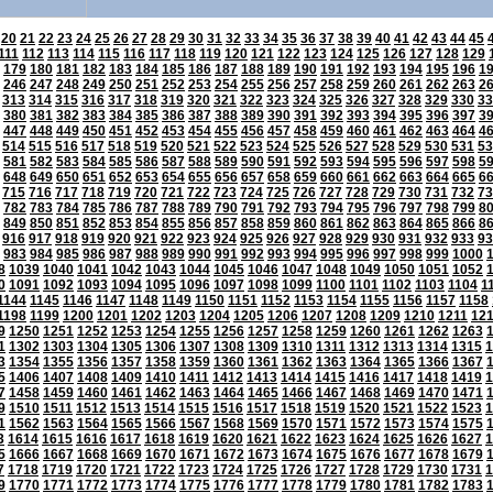
20
21
22
23
24
25
26
27
28
29
30
31
32
33
34
35
36
37
38
39
40
41
42
43
44
45
111
112
113
114
115
116
117
118
119
120
121
122
123
124
125
126
127
128
129
179
180
181
182
183
184
185
186
187
188
189
190
191
192
193
194
195
196
1
246
247
248
249
250
251
252
253
254
255
256
257
258
259
260
261
262
263
2
313
314
315
316
317
318
319
320
321
322
323
324
325
326
327
328
329
330
33
380
381
382
383
384
385
386
387
388
389
390
391
392
393
394
395
396
397
3
447
448
449
450
451
452
453
454
455
456
457
458
459
460
461
462
463
464
4
514
515
516
517
518
519
520
521
522
523
524
525
526
527
528
529
530
531
53
581
582
583
584
585
586
587
588
589
590
591
592
593
594
595
596
597
598
5
648
649
650
651
652
653
654
655
656
657
658
659
660
661
662
663
664
665
6
715
716
717
718
719
720
721
722
723
724
725
726
727
728
729
730
731
732
73
782
783
784
785
786
787
788
789
790
791
792
793
794
795
796
797
798
799
8
849
850
851
852
853
854
855
856
857
858
859
860
861
862
863
864
865
866
8
916
917
918
919
920
921
922
923
924
925
926
927
928
929
930
931
932
933
93
983
984
985
986
987
988
989
990
991
992
993
994
995
996
997
998
999
1000
8
1039
1040
1041
1042
1043
1044
1045
1046
1047
1048
1049
1050
1051
1052
0
1091
1092
1093
1094
1095
1096
1097
1098
1099
1100
1101
1102
1103
1104
1
1144
1145
1146
1147
1148
1149
1150
1151
1152
1153
1154
1155
1156
1157
1158
1198
1199
1200
1201
1202
1203
1204
1205
1206
1207
1208
1209
1210
1211
12
9
1250
1251
1252
1253
1254
1255
1256
1257
1258
1259
1260
1261
1262
1263
1
1302
1303
1304
1305
1306
1307
1308
1309
1310
1311
1312
1313
1314
1315
1
3
1354
1355
1356
1357
1358
1359
1360
1361
1362
1363
1364
1365
1366
1367
5
1406
1407
1408
1409
1410
1411
1412
1413
1414
1415
1416
1417
1418
1419
1
7
1458
1459
1460
1461
1462
1463
1464
1465
1466
1467
1468
1469
1470
1471
9
1510
1511
1512
1513
1514
1515
1516
1517
1518
1519
1520
1521
1522
1523
1
1
1562
1563
1564
1565
1566
1567
1568
1569
1570
1571
1572
1573
1574
1575
3
1614
1615
1616
1617
1618
1619
1620
1621
1622
1623
1624
1625
1626
1627
1
5
1666
1667
1668
1669
1670
1671
1672
1673
1674
1675
1676
1677
1678
1679
7
1718
1719
1720
1721
1722
1723
1724
1725
1726
1727
1728
1729
1730
1731
1
9
1770
1771
1772
1773
1774
1775
1776
1777
1778
1779
1780
1781
1782
1783