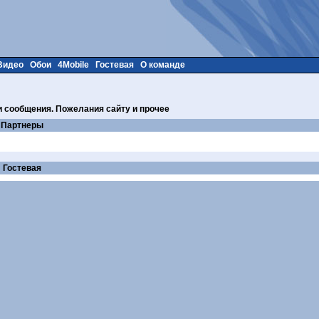
Видео
Обои
4Mobile
Гостевая
О команде
и сообщения. Пожелания сайту и прочее
Партнеры
Гостевая