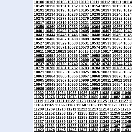
10106
10107
10108
10109
10110
10111
10112
10113
10114
10149
10150
10151
10152
10153
10154
10155
10156
1015
10191
10192
10193
10194
10195
10196
10197
10198
1019
10233
10234
10235
10236
10237
10238
10239
10240
1024
10275
10276
10277
10278
10279
10280
10281
10282
1028
10317
10318
10319
10320
10321
10322
10323
10324
1032
10359
10360
10361
10362
10363
10364
10365
10366
1036
10401
10402
10403
10404
10405
10406
10407
10408
1040
10443
10444
10445
10446
10447
10448
10449
10450
1045
10485
10486
10487
10488
10489
10490
10491
10492
1049
10527
10528
10529
10530
10531
10532
10533
10534
1053
10569
10570
10571
10572
10573
10574
10575
10576
1057
10611
10612
10613
10614
10615
10616
10617
10618
1061
10653
10654
10655
10656
10657
10658
10659
10660
1066
10695
10696
10697
10698
10699
10700
10701
10702
1070
10737
10738
10739
10740
10741
10742
10743
10744
1074
10779
10780
10781
10782
10783
10784
10785
10786
1078
10821
10822
10823
10824
10825
10826
10827
10828
1082
10863
10864
10865
10866
10867
10868
10869
10870
1087
10905
10906
10907
10908
10909
10910
10911
10912
1091
10947
10948
10949
10950
10951
10952
10953
10954
1095
10989
10990
10991
10992
10993
10994
10995
10996
1099
11032
11033
11034
11035
11036
11037
11038
11039
11040
11075
11076
11077
11078
11079
11080
11081
11082
11083
11119
11120
11121
11122
11123
11124
11125
11126
11127
1
11164
11165
11166
11167
11168
11169
11170
11171
11172
1
11208
11209
11210
11211
11212
11213
11214
11215
11216
11251
11252
11253
11254
11255
11256
11257
11258
11259
11294
11295
11296
11297
11298
11299
11300
11301
11302
11337
11338
11339
11340
11341
11342
11343
11344
11345
11380
11381
11382
11383
11384
11385
11386
11387
11388
11423
11424
11425
11426
11427
11428
11429
11430
11431