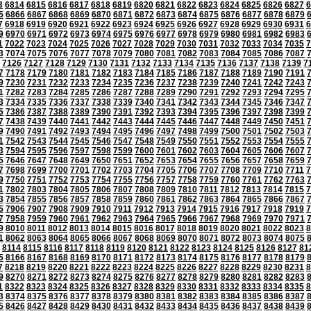
3
6814
6815
6816
6817
6818
6819
6820
6821
6822
6823
6824
6825
6826
6827
6
5
6866
6867
6868
6869
6870
6871
6872
6873
6874
6875
6876
6877
6878
6879
7
6918
6919
6920
6921
6922
6923
6924
6925
6926
6927
6928
6929
6930
6931
6
9
6970
6971
6972
6973
6974
6975
6976
6977
6978
6979
6980
6981
6982
6983
1
7022
7023
7024
7025
7026
7027
7028
7029
7030
7031
7032
7033
7034
7035
7
3
7074
7075
7076
7077
7078
7079
7080
7081
7082
7083
7084
7085
7086
7087
7126
7127
7128
7129
7130
7131
7132
7133
7134
7135
7136
7137
7138
7139
7
7
7178
7179
7180
7181
7182
7183
7184
7185
7186
7187
7188
7189
7190
7191
9
7230
7231
7232
7233
7234
7235
7236
7237
7238
7239
7240
7241
7242
7243
1
7282
7283
7284
7285
7286
7287
7288
7289
7290
7291
7292
7293
7294
7295
3
7334
7335
7336
7337
7338
7339
7340
7341
7342
7343
7344
7345
7346
7347
5
7386
7387
7388
7389
7390
7391
7392
7393
7394
7395
7396
7397
7398
7399
7
7438
7439
7440
7441
7442
7443
7444
7445
7446
7447
7448
7449
7450
7451
9
7490
7491
7492
7493
7494
7495
7496
7497
7498
7499
7500
7501
7502
7503
1
7542
7543
7544
7545
7546
7547
7548
7549
7550
7551
7552
7553
7554
7555
3
7594
7595
7596
7597
7598
7599
7600
7601
7602
7603
7604
7605
7606
7607
5
7646
7647
7648
7649
7650
7651
7652
7653
7654
7655
7656
7657
7658
7659
7
7698
7699
7700
7701
7702
7703
7704
7705
7706
7707
7708
7709
7710
7711
7
9
7750
7751
7752
7753
7754
7755
7756
7757
7758
7759
7760
7761
7762
7763
1
7802
7803
7804
7805
7806
7807
7808
7809
7810
7811
7812
7813
7814
7815
7
3
7854
7855
7856
7857
7858
7859
7860
7861
7862
7863
7864
7865
7866
7867
5
7906
7907
7908
7909
7910
7911
7912
7913
7914
7915
7916
7917
7918
7919
7
7
7958
7959
7960
7961
7962
7963
7964
7965
7966
7967
7968
7969
7970
7971
9
8010
8011
8012
8013
8014
8015
8016
8017
8018
8019
8020
8021
8022
8023
8
1
8062
8063
8064
8065
8066
8067
8068
8069
8070
8071
8072
8073
8074
8075
8114
8115
8116
8117
8118
8119
8120
8121
8122
8123
8124
8125
8126
8127
81
5
8166
8167
8168
8169
8170
8171
8172
8173
8174
8175
8176
8177
8178
8179
7
8218
8219
8220
8221
8222
8223
8224
8225
8226
8227
8228
8229
8230
8231
8
9
8270
8271
8272
8273
8274
8275
8276
8277
8278
8279
8280
8281
8282
8283
1
8322
8323
8324
8325
8326
8327
8328
8329
8330
8331
8332
8333
8334
8335
8
3
8374
8375
8376
8377
8378
8379
8380
8381
8382
8383
8384
8385
8386
8387
5
8426
8427
8428
8429
8430
8431
8432
8433
8434
8435
8436
8437
8438
8439