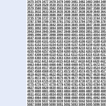
3475
3476
3477
3478
3479
3480
3481
3482
3483
3484
348
3527
3528
3529
3530
3531
3532
3533
3534
3535
3536
353
3579
3580
3581
3582
3583
3584
3585
3586
3587
3588
358
3631
3632
3633
3634
3635
3636
3637
3638
3639
3640
364
3683
3684
3685
3686
3687
3688
3689
3690
3691
3692
369
3735
3736
3737
3738
3739
3740
3741
3742
3743
3744
374
3787
3788
3789
3790
3791
3792
3793
3794
3795
3796
379
3839
3840
3841
3842
3843
3844
3845
3846
3847
3848
384
3891
3892
3893
3894
3895
3896
3897
3898
3899
3900
390
3943
3944
3945
3946
3947
3948
3949
3950
3951
3952
395
3995
3996
3997
3998
3999
4000
4001
4002
4003
4004
400
4047
4048
4049
4050
4051
4052
4053
4054
4055
4056
405
4099
4100
4101
4102
4103
4104
4105
4106
4107
4108
410
4151
4152
4153
4154
4155
4156
4157
4158
4159
4160
416
4203
4204
4205
4206
4207
4208
4209
4210
4211
4212
421
4255
4256
4257
4258
4259
4260
4261
4262
4263
4264
426
4307
4308
4309
4310
4311
4312
4313
4314
4315
4316
431
4359
4360
4361
4362
4363
4364
4365
4366
4367
4368
436
4411
4412
4413
4414
4415
4416
4417
4418
4419
4420
442
4463
4464
4465
4466
4467
4468
4469
4470
4471
4472
447
4515
4516
4517
4518
4519
4520
4521
4522
4523
4524
452
4567
4568
4569
4570
4571
4572
4573
4574
4575
4576
457
4619
4620
4621
4622
4623
4624
4625
4626
4627
4628
462
4671
4672
4673
4674
4675
4676
4677
4678
4679
4680
468
4723
4724
4725
4726
4727
4728
4729
4730
4731
4732
473
4775
4776
4777
4778
4779
4780
4781
4782
4783
4784
478
4827
4828
4829
4830
4831
4832
4833
4834
4835
4836
483
4879
4880
4881
4882
4883
4884
4885
4886
4887
4888
488
4931
4932
4933
4934
4935
4936
4937
4938
4939
4940
494
4983
4984
4985
4986
4987
4988
4989
4990
4991
4992
499
5035
5036
5037
5038
5039
5040
5041
5042
5043
5044
504
5087
5088
5089
5090
5091
5092
5093
5094
5095
5096
509