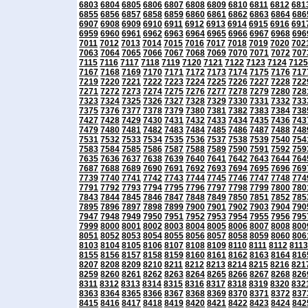
6803
6804
6805
6806
6807
6808
6809
6810
6811
6812
681
6855
6856
6857
6858
6859
6860
6861
6862
6863
6864
686
6907
6908
6909
6910
6911
6912
6913
6914
6915
6916
691
6959
6960
6961
6962
6963
6964
6965
6966
6967
6968
696
7011
7012
7013
7014
7015
7016
7017
7018
7019
7020
702
7063
7064
7065
7066
7067
7068
7069
7070
7071
7072
707
7115
7116
7117
7118
7119
7120
7121
7122
7123
7124
7125
7167
7168
7169
7170
7171
7172
7173
7174
7175
7176
717
7219
7220
7221
7222
7223
7224
7225
7226
7227
7228
722
7271
7272
7273
7274
7275
7276
7277
7278
7279
7280
728
7323
7324
7325
7326
7327
7328
7329
7330
7331
7332
733
7375
7376
7377
7378
7379
7380
7381
7382
7383
7384
738
7427
7428
7429
7430
7431
7432
7433
7434
7435
7436
743
7479
7480
7481
7482
7483
7484
7485
7486
7487
7488
748
7531
7532
7533
7534
7535
7536
7537
7538
7539
7540
754
7583
7584
7585
7586
7587
7588
7589
7590
7591
7592
759
7635
7636
7637
7638
7639
7640
7641
7642
7643
7644
764
7687
7688
7689
7690
7691
7692
7693
7694
7695
7696
769
7739
7740
7741
7742
7743
7744
7745
7746
7747
7748
774
7791
7792
7793
7794
7795
7796
7797
7798
7799
7800
780
7843
7844
7845
7846
7847
7848
7849
7850
7851
7852
785
7895
7896
7897
7898
7899
7900
7901
7902
7903
7904
790
7947
7948
7949
7950
7951
7952
7953
7954
7955
7956
795
7999
8000
8001
8002
8003
8004
8005
8006
8007
8008
800
8051
8052
8053
8054
8055
8056
8057
8058
8059
8060
806
8103
8104
8105
8106
8107
8108
8109
8110
8111
8112
8113
8155
8156
8157
8158
8159
8160
8161
8162
8163
8164
816
8207
8208
8209
8210
8211
8212
8213
8214
8215
8216
821
8259
8260
8261
8262
8263
8264
8265
8266
8267
8268
826
8311
8312
8313
8314
8315
8316
8317
8318
8319
8320
832
8363
8364
8365
8366
8367
8368
8369
8370
8371
8372
837
8415
8416
8417
8418
8419
8420
8421
8422
8423
8424
842