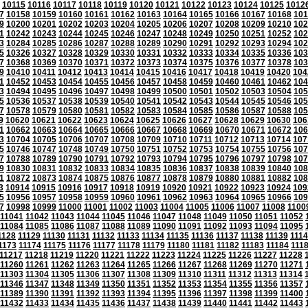
10115
10116
10117
10118
10119
10120
10121
10122
10123
10124
10125
1012
7
10158
10159
10160
10161
10162
10163
10164
10165
10166
10167
10168
101
9
10200
10201
10202
10203
10204
10205
10206
10207
10208
10209
10210
102
1
10242
10243
10244
10245
10246
10247
10248
10249
10250
10251
10252
102
3
10284
10285
10286
10287
10288
10289
10290
10291
10292
10293
10294
102
5
10326
10327
10328
10329
10330
10331
10332
10333
10334
10335
10336
103
7
10368
10369
10370
10371
10372
10373
10374
10375
10376
10377
10378
103
9
10410
10411
10412
10413
10414
10415
10416
10417
10418
10419
10420
104
1
10452
10453
10454
10455
10456
10457
10458
10459
10460
10461
10462
104
3
10494
10495
10496
10497
10498
10499
10500
10501
10502
10503
10504
105
5
10536
10537
10538
10539
10540
10541
10542
10543
10544
10545
10546
105
7
10578
10579
10580
10581
10582
10583
10584
10585
10586
10587
10588
105
9
10620
10621
10622
10623
10624
10625
10626
10627
10628
10629
10630
106
1
10662
10663
10664
10665
10666
10667
10668
10669
10670
10671
10672
106
3
10704
10705
10706
10707
10708
10709
10710
10711
10712
10713
10714
107
5
10746
10747
10748
10749
10750
10751
10752
10753
10754
10755
10756
107
7
10788
10789
10790
10791
10792
10793
10794
10795
10796
10797
10798
107
9
10830
10831
10832
10833
10834
10835
10836
10837
10838
10839
10840
108
1
10872
10873
10874
10875
10876
10877
10878
10879
10880
10881
10882
108
3
10914
10915
10916
10917
10918
10919
10920
10921
10922
10923
10924
109
5
10956
10957
10958
10959
10960
10961
10962
10963
10964
10965
10966
109
7
10998
10999
11000
11001
11002
11003
11004
11005
11006
11007
11008
1100
11041
11042
11043
11044
11045
11046
11047
11048
11049
11050
11051
11052
11084
11085
11086
11087
11088
11089
11090
11091
11092
11093
11094
11095
1128
11129
11130
11131
11132
11133
11134
11135
11136
11137
11138
11139
111
1173
11174
11175
11176
11177
11178
11179
11180
11181
11182
11183
11184
111
11217
11218
11219
11220
11221
11222
11223
11224
11225
11226
11227
11228
11260
11261
11262
11263
11264
11265
11266
11267
11268
11269
11270
11271
11303
11304
11305
11306
11307
11308
11309
11310
11311
11312
11313
11314
11346
11347
11348
11349
11350
11351
11352
11353
11354
11355
11356
11357
11389
11390
11391
11392
11393
11394
11395
11396
11397
11398
11399
11400
11432
11433
11434
11435
11436
11437
11438
11439
11440
11441
11442
11443