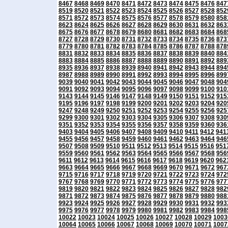
8467
8468
8469
8470
8471
8472
8473
8474
8475
8476
847
8519
8520
8521
8522
8523
8524
8525
8526
8527
8528
852
8571
8572
8573
8574
8575
8576
8577
8578
8579
8580
858
8623
8624
8625
8626
8627
8628
8629
8630
8631
8632
863
8675
8676
8677
8678
8679
8680
8681
8682
8683
8684
868
8727
8728
8729
8730
8731
8732
8733
8734
8735
8736
873
8779
8780
8781
8782
8783
8784
8785
8786
8787
8788
878
8831
8832
8833
8834
8835
8836
8837
8838
8839
8840
884
8883
8884
8885
8886
8887
8888
8889
8890
8891
8892
889
8935
8936
8937
8938
8939
8940
8941
8942
8943
8944
894
8987
8988
8989
8990
8991
8992
8993
8994
8995
8996
899
9039
9040
9041
9042
9043
9044
9045
9046
9047
9048
904
9091
9092
9093
9094
9095
9096
9097
9098
9099
9100
910
9143
9144
9145
9146
9147
9148
9149
9150
9151
9152
915
9195
9196
9197
9198
9199
9200
9201
9202
9203
9204
920
9247
9248
9249
9250
9251
9252
9253
9254
9255
9256
925
9299
9300
9301
9302
9303
9304
9305
9306
9307
9308
930
9351
9352
9353
9354
9355
9356
9357
9358
9359
9360
936
9403
9404
9405
9406
9407
9408
9409
9410
9411
9412
941
9455
9456
9457
9458
9459
9460
9461
9462
9463
9464
946
9507
9508
9509
9510
9511
9512
9513
9514
9515
9516
951
9559
9560
9561
9562
9563
9564
9565
9566
9567
9568
956
9611
9612
9613
9614
9615
9616
9617
9618
9619
9620
962
9663
9664
9665
9666
9667
9668
9669
9670
9671
9672
967
9715
9716
9717
9718
9719
9720
9721
9722
9723
9724
972
9767
9768
9769
9770
9771
9772
9773
9774
9775
9776
977
9819
9820
9821
9822
9823
9824
9825
9826
9827
9828
982
9871
9872
9873
9874
9875
9876
9877
9878
9879
9880
988
9923
9924
9925
9926
9927
9928
9929
9930
9931
9932
993
9975
9976
9977
9978
9979
9980
9981
9982
9983
9984
998
10022
10023
10024
10025
10026
10027
10028
10029
1003
10064
10065
10066
10067
10068
10069
10070
10071
1007