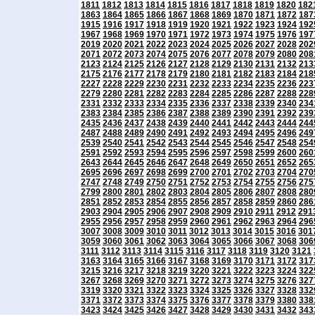
1811
1812
1813
1814
1815
1816
1817
1818
1819
1820
182
1863
1864
1865
1866
1867
1868
1869
1870
1871
1872
187
1915
1916
1917
1918
1919
1920
1921
1922
1923
1924
192
1967
1968
1969
1970
1971
1972
1973
1974
1975
1976
197
2019
2020
2021
2022
2023
2024
2025
2026
2027
2028
202
2071
2072
2073
2074
2075
2076
2077
2078
2079
2080
208
2123
2124
2125
2126
2127
2128
2129
2130
2131
2132
213
2175
2176
2177
2178
2179
2180
2181
2182
2183
2184
218
2227
2228
2229
2230
2231
2232
2233
2234
2235
2236
223
2279
2280
2281
2282
2283
2284
2285
2286
2287
2288
228
2331
2332
2333
2334
2335
2336
2337
2338
2339
2340
234
2383
2384
2385
2386
2387
2388
2389
2390
2391
2392
239
2435
2436
2437
2438
2439
2440
2441
2442
2443
2444
244
2487
2488
2489
2490
2491
2492
2493
2494
2495
2496
249
2539
2540
2541
2542
2543
2544
2545
2546
2547
2548
254
2591
2592
2593
2594
2595
2596
2597
2598
2599
2600
260
2643
2644
2645
2646
2647
2648
2649
2650
2651
2652
265
2695
2696
2697
2698
2699
2700
2701
2702
2703
2704
270
2747
2748
2749
2750
2751
2752
2753
2754
2755
2756
275
2799
2800
2801
2802
2803
2804
2805
2806
2807
2808
280
2851
2852
2853
2854
2855
2856
2857
2858
2859
2860
286
2903
2904
2905
2906
2907
2908
2909
2910
2911
2912
291
2955
2956
2957
2958
2959
2960
2961
2962
2963
2964
296
3007
3008
3009
3010
3011
3012
3013
3014
3015
3016
301
3059
3060
3061
3062
3063
3064
3065
3066
3067
3068
306
3111
3112
3113
3114
3115
3116
3117
3118
3119
3120
3121
3163
3164
3165
3166
3167
3168
3169
3170
3171
3172
317
3215
3216
3217
3218
3219
3220
3221
3222
3223
3224
322
3267
3268
3269
3270
3271
3272
3273
3274
3275
3276
327
3319
3320
3321
3322
3323
3324
3325
3326
3327
3328
332
3371
3372
3373
3374
3375
3376
3377
3378
3379
3380
338
3423
3424
3425
3426
3427
3428
3429
3430
3431
3432
343