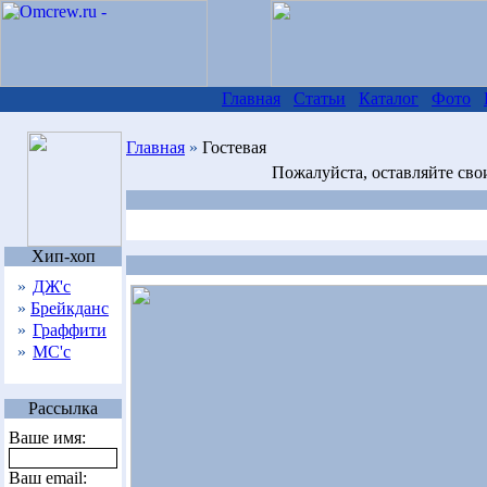
Главная
Статьи
Каталог
Фото
Главная
»
Гостевая
Пожалуйста, оставляйте сво
Хип-хоп
»
ДЖ'с
»
Брейкданс
»
Граффити
»
МС'с
Рассылка
Ваше имя:
Ваш email: