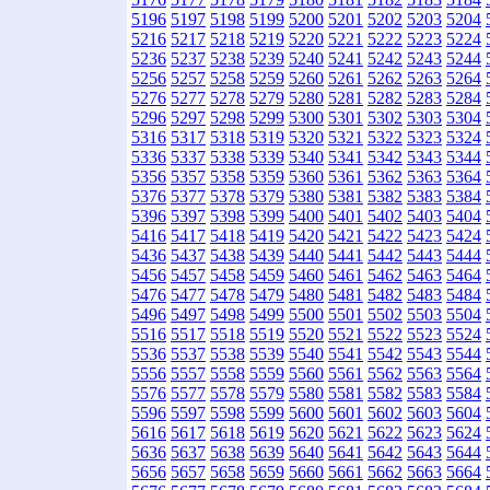
5196
5197
5198
5199
5200
5201
5202
5203
5204
5216
5217
5218
5219
5220
5221
5222
5223
5224
5236
5237
5238
5239
5240
5241
5242
5243
5244
5256
5257
5258
5259
5260
5261
5262
5263
5264
5276
5277
5278
5279
5280
5281
5282
5283
5284
5296
5297
5298
5299
5300
5301
5302
5303
5304
5316
5317
5318
5319
5320
5321
5322
5323
5324
5336
5337
5338
5339
5340
5341
5342
5343
5344
5356
5357
5358
5359
5360
5361
5362
5363
5364
5376
5377
5378
5379
5380
5381
5382
5383
5384
5396
5397
5398
5399
5400
5401
5402
5403
5404
5416
5417
5418
5419
5420
5421
5422
5423
5424
5436
5437
5438
5439
5440
5441
5442
5443
5444
5456
5457
5458
5459
5460
5461
5462
5463
5464
5476
5477
5478
5479
5480
5481
5482
5483
5484
5496
5497
5498
5499
5500
5501
5502
5503
5504
5516
5517
5518
5519
5520
5521
5522
5523
5524
5536
5537
5538
5539
5540
5541
5542
5543
5544
5556
5557
5558
5559
5560
5561
5562
5563
5564
5576
5577
5578
5579
5580
5581
5582
5583
5584
5596
5597
5598
5599
5600
5601
5602
5603
5604
5616
5617
5618
5619
5620
5621
5622
5623
5624
5636
5637
5638
5639
5640
5641
5642
5643
5644
5656
5657
5658
5659
5660
5661
5662
5663
5664