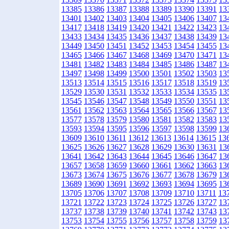
13385
13386
13387
13388
13389
13390
13391
13
13401
13402
13403
13404
13405
13406
13407
13
13417
13418
13419
13420
13421
13422
13423
13
13433
13434
13435
13436
13437
13438
13439
13
13449
13450
13451
13452
13453
13454
13455
13
13465
13466
13467
13468
13469
13470
13471
13
13481
13482
13483
13484
13485
13486
13487
13
13497
13498
13499
13500
13501
13502
13503
13
13513
13514
13515
13516
13517
13518
13519
13
13529
13530
13531
13532
13533
13534
13535
13
13545
13546
13547
13548
13549
13550
13551
13
13561
13562
13563
13564
13565
13566
13567
13
13577
13578
13579
13580
13581
13582
13583
13
13593
13594
13595
13596
13597
13598
13599
13
13609
13610
13611
13612
13613
13614
13615
13
13625
13626
13627
13628
13629
13630
13631
13
13641
13642
13643
13644
13645
13646
13647
13
13657
13658
13659
13660
13661
13662
13663
13
13673
13674
13675
13676
13677
13678
13679
13
13689
13690
13691
13692
13693
13694
13695
13
13705
13706
13707
13708
13709
13710
13711
13
13721
13722
13723
13724
13725
13726
13727
13
13737
13738
13739
13740
13741
13742
13743
13
13753
13754
13755
13756
13757
13758
13759
13