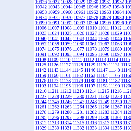
10926
10927
10928
10929
10930
10931
10932
10
10942
10943
10944
10945
10946
10947
10948
10
10958
10959
10960
10961
10962
10963
10964
10
10974
10975
10976
10977
10978
10979
10980
10
10990
10991
10992
10993
10994
10995
10996
10
11006
11007
11008
11009
11010
11011
11012
110
11023
11024
11025
11026
11027
11028
11029
110
11040
11041
11042
11043
11044
11045
11046
110
11057
11058
11059
11060
11061
11062
11063
110
11074
11075
11076
11077
11078
11079
11080
110
11091
11092
11093
11094
11095
11096
11097
110
11108
11109
11110
11111
11112
11113
11114
11115
11125
11126
11127
11128
11129
11130
11131
1113
11142
11143
11144
11145
11146
11147
11148
1114
11159
11160
11161
11162
11163
11164
11165
1116
11176
11177
11178
11179
11180
11181
11182
1118
11193
11194
11195
11196
11197
11198
11199
1120
11210
11211
11212
11213
11214
11215
11216
112
11227
11228
11229
11230
11231
11232
11233
112
11244
11245
11246
11247
11248
11249
11250
112
11261
11262
11263
11264
11265
11266
11267
112
11278
11279
11280
11281
11282
11283
11284
112
11295
11296
11297
11298
11299
11300
11301
113
11312
11313
11314
11315
11316
11317
11318
113
11329
11330
11331
11332
11333
11334
11335
113