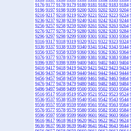
9176
9177
9178
9179
9180
9181
9182
9183
9184
9196
9197
9198
9199
9200
9201
9202
9203
9204
9216
9217
9218
9219
9220
9221
9222
9223
9224
9236
9237
9238
9239
9240
9241
9242
9243
9244
9256
9257
9258
9259
9260
9261
9262
9263
9264
9276
9277
9278
9279
9280
9281
9282
9283
9284
9296
9297
9298
9299
9300
9301
9302
9303
9304
9316
9317
9318
9319
9320
9321
9322
9323
9324
9336
9337
9338
9339
9340
9341
9342
9343
9344
9356
9357
9358
9359
9360
9361
9362
9363
9364
9376
9377
9378
9379
9380
9381
9382
9383
9384
9396
9397
9398
9399
9400
9401
9402
9403
9404
9416
9417
9418
9419
9420
9421
9422
9423
9424
9436
9437
9438
9439
9440
9441
9442
9443
9444
9456
9457
9458
9459
9460
9461
9462
9463
9464
9476
9477
9478
9479
9480
9481
9482
9483
9484
9496
9497
9498
9499
9500
9501
9502
9503
9504
9516
9517
9518
9519
9520
9521
9522
9523
9524
9536
9537
9538
9539
9540
9541
9542
9543
9544
9556
9557
9558
9559
9560
9561
9562
9563
9564
9576
9577
9578
9579
9580
9581
9582
9583
9584
9596
9597
9598
9599
9600
9601
9602
9603
9604
9616
9617
9618
9619
9620
9621
9622
9623
9624
9636
9637
9638
9639
9640
9641
9642
9643
9644
9656
9657
9658
9659
9660
9661
9662
9663
9664