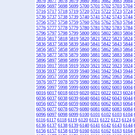
5676
5677
5678
5679
5680
5681
5682
5683
5684
5696
5697
5698
5699
5700
5701
5702
5703
5704
5716
5717
5718
5719
5720
5721
5722
5723
5724
5736
5737
5738
5739
5740
5741
5742
5743
5744
5756
5757
5758
5759
5760
5761
5762
5763
5764
5776
5777
5778
5779
5780
5781
5782
5783
5784
5796
5797
5798
5799
5800
5801
5802
5803
5804
5816
5817
5818
5819
5820
5821
5822
5823
5824
5836
5837
5838
5839
5840
5841
5842
5843
5844
5856
5857
5858
5859
5860
5861
5862
5863
5864
5876
5877
5878
5879
5880
5881
5882
5883
5884
5896
5897
5898
5899
5900
5901
5902
5903
5904
5916
5917
5918
5919
5920
5921
5922
5923
5924
5936
5937
5938
5939
5940
5941
5942
5943
5944
5956
5957
5958
5959
5960
5961
5962
5963
5964
5976
5977
5978
5979
5980
5981
5982
5983
5984
5996
5997
5998
5999
6000
6001
6002
6003
6004
6016
6017
6018
6019
6020
6021
6022
6023
6024
6036
6037
6038
6039
6040
6041
6042
6043
6044
6056
6057
6058
6059
6060
6061
6062
6063
6064
6076
6077
6078
6079
6080
6081
6082
6083
6084
6096
6097
6098
6099
6100
6101
6102
6103
6104
6116
6117
6118
6119
6120
6121
6122
6123
6124
6
6136
6137
6138
6139
6140
6141
6142
6143
6144
6156
6157
6158
6159
6160
6161
6162
6163
6164