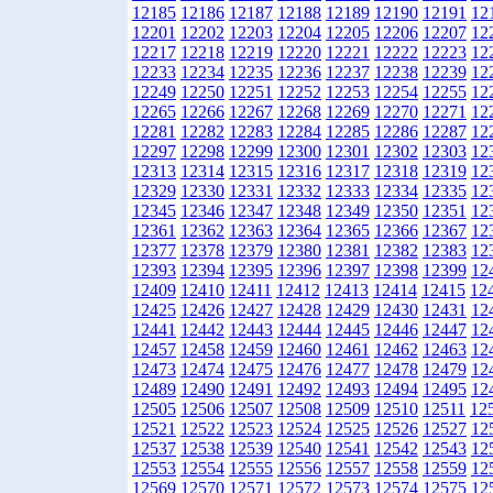
12185
12186
12187
12188
12189
12190
12191
12
12201
12202
12203
12204
12205
12206
12207
12
12217
12218
12219
12220
12221
12222
12223
12
12233
12234
12235
12236
12237
12238
12239
12
12249
12250
12251
12252
12253
12254
12255
12
12265
12266
12267
12268
12269
12270
12271
12
12281
12282
12283
12284
12285
12286
12287
12
12297
12298
12299
12300
12301
12302
12303
12
12313
12314
12315
12316
12317
12318
12319
12
12329
12330
12331
12332
12333
12334
12335
12
12345
12346
12347
12348
12349
12350
12351
12
12361
12362
12363
12364
12365
12366
12367
12
12377
12378
12379
12380
12381
12382
12383
12
12393
12394
12395
12396
12397
12398
12399
12
12409
12410
12411
12412
12413
12414
12415
12
12425
12426
12427
12428
12429
12430
12431
12
12441
12442
12443
12444
12445
12446
12447
12
12457
12458
12459
12460
12461
12462
12463
12
12473
12474
12475
12476
12477
12478
12479
12
12489
12490
12491
12492
12493
12494
12495
12
12505
12506
12507
12508
12509
12510
12511
12
12521
12522
12523
12524
12525
12526
12527
12
12537
12538
12539
12540
12541
12542
12543
12
12553
12554
12555
12556
12557
12558
12559
12
12569
12570
12571
12572
12573
12574
12575
12