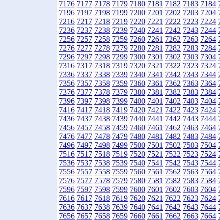
7176
7177
7178
7179
7180
7181
7182
7183
7184
7196
7197
7198
7199
7200
7201
7202
7203
7204
7216
7217
7218
7219
7220
7221
7222
7223
7224
7236
7237
7238
7239
7240
7241
7242
7243
7244
7256
7257
7258
7259
7260
7261
7262
7263
7264
7276
7277
7278
7279
7280
7281
7282
7283
7284
7296
7297
7298
7299
7300
7301
7302
7303
7304
7316
7317
7318
7319
7320
7321
7322
7323
7324
7336
7337
7338
7339
7340
7341
7342
7343
7344
7356
7357
7358
7359
7360
7361
7362
7363
7364
7376
7377
7378
7379
7380
7381
7382
7383
7384
7396
7397
7398
7399
7400
7401
7402
7403
7404
7416
7417
7418
7419
7420
7421
7422
7423
7424
7436
7437
7438
7439
7440
7441
7442
7443
7444
7456
7457
7458
7459
7460
7461
7462
7463
7464
7476
7477
7478
7479
7480
7481
7482
7483
7484
7496
7497
7498
7499
7500
7501
7502
7503
7504
7516
7517
7518
7519
7520
7521
7522
7523
7524
7536
7537
7538
7539
7540
7541
7542
7543
7544
7556
7557
7558
7559
7560
7561
7562
7563
7564
7576
7577
7578
7579
7580
7581
7582
7583
7584
7596
7597
7598
7599
7600
7601
7602
7603
7604
7616
7617
7618
7619
7620
7621
7622
7623
7624
7636
7637
7638
7639
7640
7641
7642
7643
7644
7656
7657
7658
7659
7660
7661
7662
7663
7664