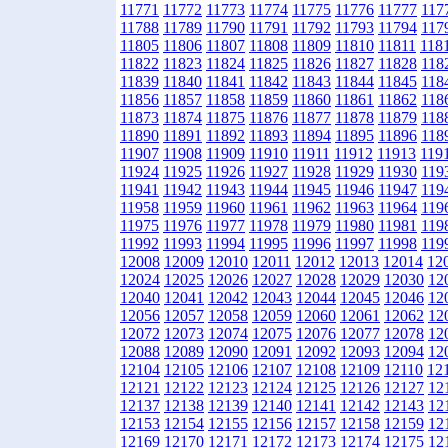
11771
11772
11773
11774
11775
11776
11777
117
11788
11789
11790
11791
11792
11793
11794
117
11805
11806
11807
11808
11809
11810
11811
118
11822
11823
11824
11825
11826
11827
11828
118
11839
11840
11841
11842
11843
11844
11845
118
11856
11857
11858
11859
11860
11861
11862
118
11873
11874
11875
11876
11877
11878
11879
118
11890
11891
11892
11893
11894
11895
11896
118
11907
11908
11909
11910
11911
11912
11913
119
11924
11925
11926
11927
11928
11929
11930
119
11941
11942
11943
11944
11945
11946
11947
119
11958
11959
11960
11961
11962
11963
11964
119
11975
11976
11977
11978
11979
11980
11981
119
11992
11993
11994
11995
11996
11997
11998
119
12008
12009
12010
12011
12012
12013
12014
12
12024
12025
12026
12027
12028
12029
12030
12
12040
12041
12042
12043
12044
12045
12046
12
12056
12057
12058
12059
12060
12061
12062
12
12072
12073
12074
12075
12076
12077
12078
12
12088
12089
12090
12091
12092
12093
12094
12
12104
12105
12106
12107
12108
12109
12110
12
12121
12122
12123
12124
12125
12126
12127
12
12137
12138
12139
12140
12141
12142
12143
12
12153
12154
12155
12156
12157
12158
12159
12
12169
12170
12171
12172
12173
12174
12175
12