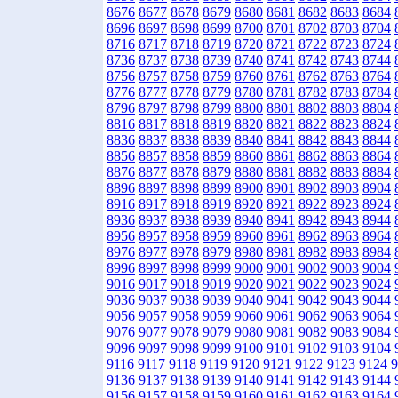
8676
8677
8678
8679
8680
8681
8682
8683
8684
8696
8697
8698
8699
8700
8701
8702
8703
8704
8716
8717
8718
8719
8720
8721
8722
8723
8724
8736
8737
8738
8739
8740
8741
8742
8743
8744
8756
8757
8758
8759
8760
8761
8762
8763
8764
8776
8777
8778
8779
8780
8781
8782
8783
8784
8796
8797
8798
8799
8800
8801
8802
8803
8804
8816
8817
8818
8819
8820
8821
8822
8823
8824
8836
8837
8838
8839
8840
8841
8842
8843
8844
8856
8857
8858
8859
8860
8861
8862
8863
8864
8876
8877
8878
8879
8880
8881
8882
8883
8884
8896
8897
8898
8899
8900
8901
8902
8903
8904
8916
8917
8918
8919
8920
8921
8922
8923
8924
8936
8937
8938
8939
8940
8941
8942
8943
8944
8956
8957
8958
8959
8960
8961
8962
8963
8964
8976
8977
8978
8979
8980
8981
8982
8983
8984
8996
8997
8998
8999
9000
9001
9002
9003
9004
9016
9017
9018
9019
9020
9021
9022
9023
9024
9036
9037
9038
9039
9040
9041
9042
9043
9044
9056
9057
9058
9059
9060
9061
9062
9063
9064
9076
9077
9078
9079
9080
9081
9082
9083
9084
9096
9097
9098
9099
9100
9101
9102
9103
9104
9116
9117
9118
9119
9120
9121
9122
9123
9124
9
9136
9137
9138
9139
9140
9141
9142
9143
9144
9156
9157
9158
9159
9160
9161
9162
9163
9164