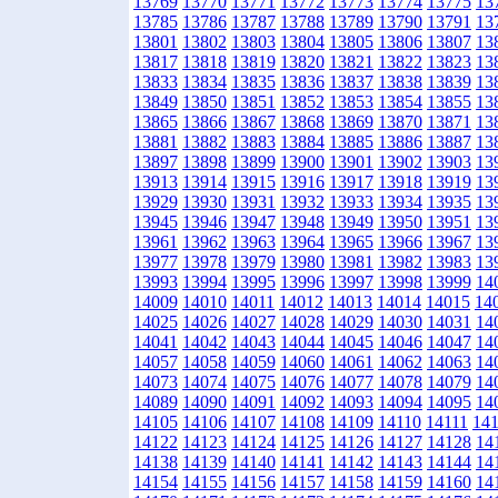
13769
13770
13771
13772
13773
13774
13775
13
13785
13786
13787
13788
13789
13790
13791
13
13801
13802
13803
13804
13805
13806
13807
13
13817
13818
13819
13820
13821
13822
13823
13
13833
13834
13835
13836
13837
13838
13839
13
13849
13850
13851
13852
13853
13854
13855
13
13865
13866
13867
13868
13869
13870
13871
13
13881
13882
13883
13884
13885
13886
13887
13
13897
13898
13899
13900
13901
13902
13903
13
13913
13914
13915
13916
13917
13918
13919
13
13929
13930
13931
13932
13933
13934
13935
13
13945
13946
13947
13948
13949
13950
13951
13
13961
13962
13963
13964
13965
13966
13967
13
13977
13978
13979
13980
13981
13982
13983
13
13993
13994
13995
13996
13997
13998
13999
14
14009
14010
14011
14012
14013
14014
14015
14
14025
14026
14027
14028
14029
14030
14031
14
14041
14042
14043
14044
14045
14046
14047
14
14057
14058
14059
14060
14061
14062
14063
14
14073
14074
14075
14076
14077
14078
14079
14
14089
14090
14091
14092
14093
14094
14095
14
14105
14106
14107
14108
14109
14110
14111
14
14122
14123
14124
14125
14126
14127
14128
14
14138
14139
14140
14141
14142
14143
14144
14
14154
14155
14156
14157
14158
14159
14160
14