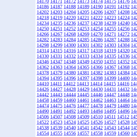
14170
14171
14172
14173
14174
14175
14176
14
14186
14187
14188
14189
14190
14191
14192
14
14202
14203
14204
14205
14206
14207
14208
14
14218
14219
14220
14221
14222
14223
14224
14
14234
14235
14236
14237
14238
14239
14240
14
14250
14251
14252
14253
14254
14255
14256
14
14266
14267
14268
14269
14270
14271
14272
14
14282
14283
14284
14285
14286
14287
14288
14
14298
14299
14300
14301
14302
14303
14304
14
14314
14315
14316
14317
14318
14319
14320
14
14330
14331
14332
14333
14334
14335
14336
14
14346
14347
14348
14349
14350
14351
14352
14
14362
14363
14364
14365
14366
14367
14368
14
14378
14379
14380
14381
14382
14383
14384
14
14394
14395
14396
14397
14398
14399
14400
14
14410
14411
14412
14413
14414
14415
14416
14
14426
14427
14428
14429
14430
14431
14432
14
14442
14443
14444
14445
14446
14447
14448
14
14458
14459
14460
14461
14462
14463
14464
14
14474
14475
14476
14477
14478
14479
14480
14
14490
14491
14492
14493
14494
14495
14496
14
14506
14507
14508
14509
14510
14511
14512
14
14522
14523
14524
14525
14526
14527
14528
14
14538
14539
14540
14541
14542
14543
14544
14
14554
14555
14556
14557
14558
14559
14560
14