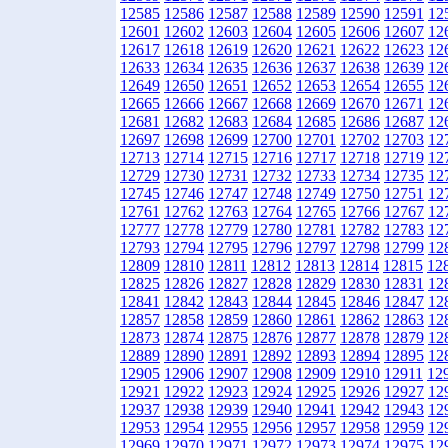
12585
12586
12587
12588
12589
12590
12591
12
12601
12602
12603
12604
12605
12606
12607
12
12617
12618
12619
12620
12621
12622
12623
12
12633
12634
12635
12636
12637
12638
12639
12
12649
12650
12651
12652
12653
12654
12655
12
12665
12666
12667
12668
12669
12670
12671
12
12681
12682
12683
12684
12685
12686
12687
12
12697
12698
12699
12700
12701
12702
12703
12
12713
12714
12715
12716
12717
12718
12719
12
12729
12730
12731
12732
12733
12734
12735
12
12745
12746
12747
12748
12749
12750
12751
12
12761
12762
12763
12764
12765
12766
12767
12
12777
12778
12779
12780
12781
12782
12783
12
12793
12794
12795
12796
12797
12798
12799
12
12809
12810
12811
12812
12813
12814
12815
12
12825
12826
12827
12828
12829
12830
12831
12
12841
12842
12843
12844
12845
12846
12847
12
12857
12858
12859
12860
12861
12862
12863
12
12873
12874
12875
12876
12877
12878
12879
12
12889
12890
12891
12892
12893
12894
12895
12
12905
12906
12907
12908
12909
12910
12911
12
12921
12922
12923
12924
12925
12926
12927
12
12937
12938
12939
12940
12941
12942
12943
12
12953
12954
12955
12956
12957
12958
12959
12
12969
12970
12971
12972
12973
12974
12975
12