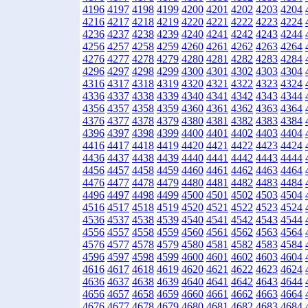
4196
4197
4198
4199
4200
4201
4202
4203
4204
4216
4217
4218
4219
4220
4221
4222
4223
4224
4236
4237
4238
4239
4240
4241
4242
4243
4244
4256
4257
4258
4259
4260
4261
4262
4263
4264
4276
4277
4278
4279
4280
4281
4282
4283
4284
4296
4297
4298
4299
4300
4301
4302
4303
4304
4316
4317
4318
4319
4320
4321
4322
4323
4324
4336
4337
4338
4339
4340
4341
4342
4343
4344
4356
4357
4358
4359
4360
4361
4362
4363
4364
4376
4377
4378
4379
4380
4381
4382
4383
4384
4396
4397
4398
4399
4400
4401
4402
4403
4404
4416
4417
4418
4419
4420
4421
4422
4423
4424
4436
4437
4438
4439
4440
4441
4442
4443
4444
4456
4457
4458
4459
4460
4461
4462
4463
4464
4476
4477
4478
4479
4480
4481
4482
4483
4484
4496
4497
4498
4499
4500
4501
4502
4503
4504
4516
4517
4518
4519
4520
4521
4522
4523
4524
4536
4537
4538
4539
4540
4541
4542
4543
4544
4556
4557
4558
4559
4560
4561
4562
4563
4564
4576
4577
4578
4579
4580
4581
4582
4583
4584
4596
4597
4598
4599
4600
4601
4602
4603
4604
4616
4617
4618
4619
4620
4621
4622
4623
4624
4636
4637
4638
4639
4640
4641
4642
4643
4644
4656
4657
4658
4659
4660
4661
4662
4663
4664
4676
4677
4678
4679
4680
4681
4682
4683
4684