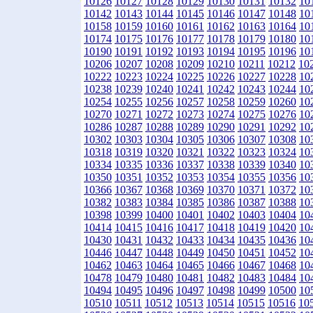
10126
10127
10128
10129
10130
10131
10132
10
10142
10143
10144
10145
10146
10147
10148
10
10158
10159
10160
10161
10162
10163
10164
10
10174
10175
10176
10177
10178
10179
10180
10
10190
10191
10192
10193
10194
10195
10196
10
10206
10207
10208
10209
10210
10211
10212
10
10222
10223
10224
10225
10226
10227
10228
10
10238
10239
10240
10241
10242
10243
10244
10
10254
10255
10256
10257
10258
10259
10260
10
10270
10271
10272
10273
10274
10275
10276
10
10286
10287
10288
10289
10290
10291
10292
10
10302
10303
10304
10305
10306
10307
10308
10
10318
10319
10320
10321
10322
10323
10324
10
10334
10335
10336
10337
10338
10339
10340
10
10350
10351
10352
10353
10354
10355
10356
10
10366
10367
10368
10369
10370
10371
10372
10
10382
10383
10384
10385
10386
10387
10388
10
10398
10399
10400
10401
10402
10403
10404
10
10414
10415
10416
10417
10418
10419
10420
10
10430
10431
10432
10433
10434
10435
10436
10
10446
10447
10448
10449
10450
10451
10452
10
10462
10463
10464
10465
10466
10467
10468
10
10478
10479
10480
10481
10482
10483
10484
10
10494
10495
10496
10497
10498
10499
10500
10
10510
10511
10512
10513
10514
10515
10516
10