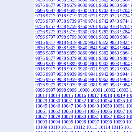
9676
9677
9678
9679
9680
9681
9682
9683
9684
9696
9697
9698
9699
9700
9701
9702
9703
9704
9716
9717
9718
9719
9720
9721
9722
9723
9724
9736
9737
9738
9739
9740
9741
9742
9743
9744
9756
9757
9758
9759
9760
9761
9762
9763
9764
9776
9777
9778
9779
9780
9781
9782
9783
9784
9796
9797
9798
9799
9800
9801
9802
9803
9804
9816
9817
9818
9819
9820
9821
9822
9823
9824
9836
9837
9838
9839
9840
9841
9842
9843
9844
9856
9857
9858
9859
9860
9861
9862
9863
9864
9876
9877
9878
9879
9880
9881
9882
9883
9884
9896
9897
9898
9899
9900
9901
9902
9903
9904
9916
9917
9918
9919
9920
9921
9922
9923
9924
9936
9937
9938
9939
9940
9941
9942
9943
9944
9956
9957
9958
9959
9960
9961
9962
9963
9964
9976
9977
9978
9979
9980
9981
9982
9983
9984
9996
9997
9998
9999
10000
10001
10002
10003
1
10013
10014
10015
10016
10017
10018
10019
10
10029
10030
10031
10032
10033
10034
10035
10
10045
10046
10047
10048
10049
10050
10051
10
10061
10062
10063
10064
10065
10066
10067
10
10077
10078
10079
10080
10081
10082
10083
10
10093
10094
10095
10096
10097
10098
10099
10
10109
10110
10111
10112
10113
10114
10115
101