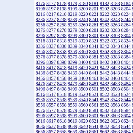
8176
8177
8178
8179
8180
8181
8182
8183
8184
8196
8197
8198
8199
8200
8201
8202
8203
8204
8216
8217
8218
8219
8220
8221
8222
8223
8224
8236
8237
8238
8239
8240
8241
8242
8243
8244
8256
8257
8258
8259
8260
8261
8262
8263
8264
8276
8277
8278
8279
8280
8281
8282
8283
8284
8296
8297
8298
8299
8300
8301
8302
8303
8304
8316
8317
8318
8319
8320
8321
8322
8323
8324
8336
8337
8338
8339
8340
8341
8342
8343
8344
8356
8357
8358
8359
8360
8361
8362
8363
8364
8376
8377
8378
8379
8380
8381
8382
8383
8384
8396
8397
8398
8399
8400
8401
8402
8403
8404
8416
8417
8418
8419
8420
8421
8422
8423
8424
8436
8437
8438
8439
8440
8441
8442
8443
8444
8456
8457
8458
8459
8460
8461
8462
8463
8464
8476
8477
8478
8479
8480
8481
8482
8483
8484
8496
8497
8498
8499
8500
8501
8502
8503
8504
8516
8517
8518
8519
8520
8521
8522
8523
8524
8536
8537
8538
8539
8540
8541
8542
8543
8544
8556
8557
8558
8559
8560
8561
8562
8563
8564
8576
8577
8578
8579
8580
8581
8582
8583
8584
8596
8597
8598
8599
8600
8601
8602
8603
8604
8616
8617
8618
8619
8620
8621
8622
8623
8624
8636
8637
8638
8639
8640
8641
8642
8643
8644
8656
8657
8658
8659
8660
8661
8662
8663
8664