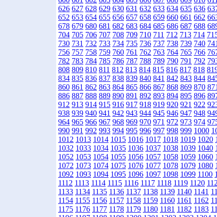
626
627
628
629
630
631
632
633
634
635
636
63
652
653
654
655
656
657
658
659
660
661
662
66
678
679
680
681
682
683
684
685
686
687
688
68
704
705
706
707
708
709
710
711
712
713
714
71
730
731
732
733
734
735
736
737
738
739
740
74
756
757
758
759
760
761
762
763
764
765
766
76
782
783
784
785
786
787
788
789
790
791
792
79
808
809
810
811
812
813
814
815
816
817
818
81
834
835
836
837
838
839
840
841
842
843
844
84
860
861
862
863
864
865
866
867
868
869
870
87
886
887
888
889
890
891
892
893
894
895
896
89
912
913
914
915
916
917
918
919
920
921
922
92
938
939
940
941
942
943
944
945
946
947
948
94
964
965
966
967
968
969
970
971
972
973
974
97
990
991
992
993
994
995
996
997
998
999
1000
1
1012
1013
1014
1015
1016
1017
1018
1019
1020
1032
1033
1034
1035
1036
1037
1038
1039
1040
1052
1053
1054
1055
1056
1057
1058
1059
1060
1072
1073
1074
1075
1076
1077
1078
1079
1080
1092
1093
1094
1095
1096
1097
1098
1099
1100
1112
1113
1114
1115
1116
1117
1118
1119
1120
11
1133
1134
1135
1136
1137
1138
1139
1140
1141
1
1154
1155
1156
1157
1158
1159
1160
1161
1162
1
1175
1176
1177
1178
1179
1180
1181
1182
1183
1