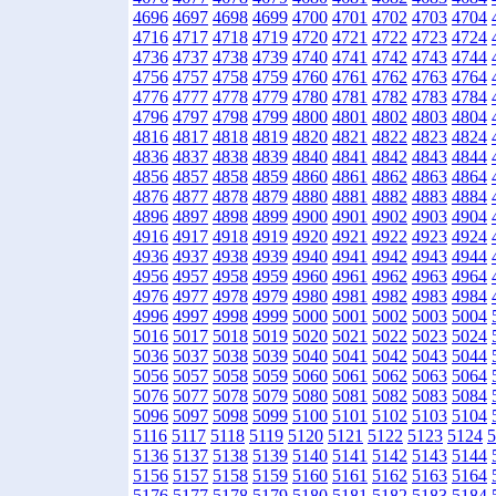
4696
4697
4698
4699
4700
4701
4702
4703
4704
4716
4717
4718
4719
4720
4721
4722
4723
4724
4736
4737
4738
4739
4740
4741
4742
4743
4744
4756
4757
4758
4759
4760
4761
4762
4763
4764
4776
4777
4778
4779
4780
4781
4782
4783
4784
4796
4797
4798
4799
4800
4801
4802
4803
4804
4816
4817
4818
4819
4820
4821
4822
4823
4824
4836
4837
4838
4839
4840
4841
4842
4843
4844
4856
4857
4858
4859
4860
4861
4862
4863
4864
4876
4877
4878
4879
4880
4881
4882
4883
4884
4896
4897
4898
4899
4900
4901
4902
4903
4904
4916
4917
4918
4919
4920
4921
4922
4923
4924
4936
4937
4938
4939
4940
4941
4942
4943
4944
4956
4957
4958
4959
4960
4961
4962
4963
4964
4976
4977
4978
4979
4980
4981
4982
4983
4984
4996
4997
4998
4999
5000
5001
5002
5003
5004
5016
5017
5018
5019
5020
5021
5022
5023
5024
5036
5037
5038
5039
5040
5041
5042
5043
5044
5056
5057
5058
5059
5060
5061
5062
5063
5064
5076
5077
5078
5079
5080
5081
5082
5083
5084
5096
5097
5098
5099
5100
5101
5102
5103
5104
5116
5117
5118
5119
5120
5121
5122
5123
5124
5
5136
5137
5138
5139
5140
5141
5142
5143
5144
5156
5157
5158
5159
5160
5161
5162
5163
5164
5176
5177
5178
5179
5180
5181
5182
5183
5184