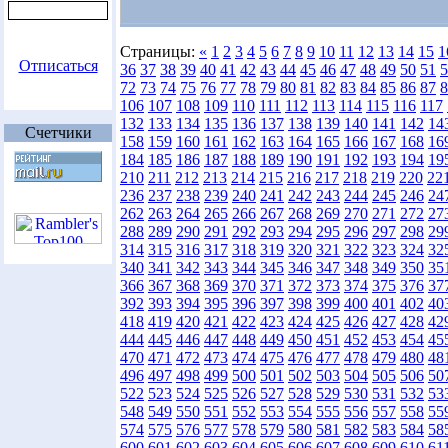
Страницы:
«
1
2
3
4
5
6
7
8
9
10
11
12
13
14
15
1
Отписаться
36
37
38
39
40
41
42
43
44
45
46
47
48
49
50
51
5
72
73
74
75
76
77
78
79
80
81
82
83
84
85
86
87
8
106
107
108
109
110
111
112
113
114
115
116
117
132
133
134
135
136
137
138
139
140
141
142
14
Счетчики
158
159
160
161
162
163
164
165
166
167
168
16
184
185
186
187
188
189
190
191
192
193
194
19
210
211
212
213
214
215
216
217
218
219
220
22
236
237
238
239
240
241
242
243
244
245
246
24
262
263
264
265
266
267
268
269
270
271
272
27
288
289
290
291
292
293
294
295
296
297
298
29
314
315
316
317
318
319
320
321
322
323
324
32
340
341
342
343
344
345
346
347
348
349
350
35
366
367
368
369
370
371
372
373
374
375
376
37
392
393
394
395
396
397
398
399
400
401
402
40
418
419
420
421
422
423
424
425
426
427
428
42
444
445
446
447
448
449
450
451
452
453
454
45
470
471
472
473
474
475
476
477
478
479
480
48
496
497
498
499
500
501
502
503
504
505
506
50
522
523
524
525
526
527
528
529
530
531
532
53
548
549
550
551
552
553
554
555
556
557
558
55
574
575
576
577
578
579
580
581
582
583
584
58
600
601
602
603
604
605
606
607
608
609
610
61