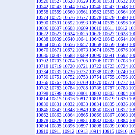
10526
10527
10528
10529
10530
10531
10532
10
10542
10543
10544
10545
10546
10547
10548
10
10558
10559
10560
10561
10562
10563
10564
10
10574
10575
10576
10577
10578
10579
10580
10
10590
10591
10592
10593
10594
10595
10596
10
10606
10607
10608
10609
10610
10611
10612
10
10622
10623
10624
10625
10626
10627
10628
10
10638
10639
10640
10641
10642
10643
10644
10
10654
10655
10656
10657
10658
10659
10660
10
10670
10671
10672
10673
10674
10675
10676
10
10686
10687
10688
10689
10690
10691
10692
10
10702
10703
10704
10705
10706
10707
10708
10
10718
10719
10720
10721
10722
10723
10724
10
10734
10735
10736
10737
10738
10739
10740
10
10750
10751
10752
10753
10754
10755
10756
10
10766
10767
10768
10769
10770
10771
10772
10
10782
10783
10784
10785
10786
10787
10788
10
10798
10799
10800
10801
10802
10803
10804
10
10814
10815
10816
10817
10818
10819
10820
10
10830
10831
10832
10833
10834
10835
10836
10
10846
10847
10848
10849
10850
10851
10852
10
10862
10863
10864
10865
10866
10867
10868
10
10878
10879
10880
10881
10882
10883
10884
10
10894
10895
10896
10897
10898
10899
10900
10
10910
10911
10912
10913
10914
10915
10916
10