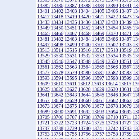
13385
13386
13387
13388
13389
13390
13391
13
13401
13402
13403
13404
13405
13406
13407
13
13417
13418
13419
13420
13421
13422
13423
13
13433
13434
13435
13436
13437
13438
13439
13
13449
13450
13451
13452
13453
13454
13455
13
13465
13466
13467
13468
13469
13470
13471
13
13481
13482
13483
13484
13485
13486
13487
13
13497
13498
13499
13500
13501
13502
13503
13
13513
13514
13515
13516
13517
13518
13519
13
13529
13530
13531
13532
13533
13534
13535
13
13545
13546
13547
13548
13549
13550
13551
13
13561
13562
13563
13564
13565
13566
13567
13
13577
13578
13579
13580
13581
13582
13583
13
13593
13594
13595
13596
13597
13598
13599
13
13609
13610
13611
13612
13613
13614
13615
13
13625
13626
13627
13628
13629
13630
13631
13
13641
13642
13643
13644
13645
13646
13647
13
13657
13658
13659
13660
13661
13662
13663
13
13673
13674
13675
13676
13677
13678
13679
13
13689
13690
13691
13692
13693
13694
13695
13
13705
13706
13707
13708
13709
13710
13711
13
13721
13722
13723
13724
13725
13726
13727
13
13737
13738
13739
13740
13741
13742
13743
13
13753
13754
13755
13756
13757
13758
13759
13