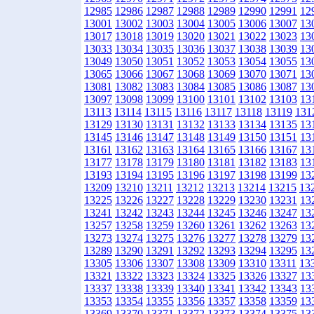
12985
12986
12987
12988
12989
12990
12991
12
13001
13002
13003
13004
13005
13006
13007
13
13017
13018
13019
13020
13021
13022
13023
13
13033
13034
13035
13036
13037
13038
13039
13
13049
13050
13051
13052
13053
13054
13055
13
13065
13066
13067
13068
13069
13070
13071
13
13081
13082
13083
13084
13085
13086
13087
13
13097
13098
13099
13100
13101
13102
13103
13
13113
13114
13115
13116
13117
13118
13119
131
13129
13130
13131
13132
13133
13134
13135
13
13145
13146
13147
13148
13149
13150
13151
13
13161
13162
13163
13164
13165
13166
13167
13
13177
13178
13179
13180
13181
13182
13183
13
13193
13194
13195
13196
13197
13198
13199
13
13209
13210
13211
13212
13213
13214
13215
13
13225
13226
13227
13228
13229
13230
13231
13
13241
13242
13243
13244
13245
13246
13247
13
13257
13258
13259
13260
13261
13262
13263
13
13273
13274
13275
13276
13277
13278
13279
13
13289
13290
13291
13292
13293
13294
13295
13
13305
13306
13307
13308
13309
13310
13311
13
13321
13322
13323
13324
13325
13326
13327
13
13337
13338
13339
13340
13341
13342
13343
13
13353
13354
13355
13356
13357
13358
13359
13
13369
13370
13371
13372
13373
13374
13375
13