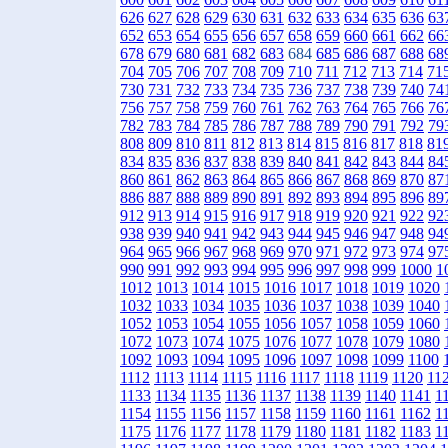
626
627
628
629
630
631
632
633
634
635
636
63
652
653
654
655
656
657
658
659
660
661
662
66
678
679
680
681
682
683
684
685
686
687
688
68
704
705
706
707
708
709
710
711
712
713
714
71
730
731
732
733
734
735
736
737
738
739
740
74
756
757
758
759
760
761
762
763
764
765
766
76
782
783
784
785
786
787
788
789
790
791
792
79
808
809
810
811
812
813
814
815
816
817
818
81
834
835
836
837
838
839
840
841
842
843
844
84
860
861
862
863
864
865
866
867
868
869
870
87
886
887
888
889
890
891
892
893
894
895
896
89
912
913
914
915
916
917
918
919
920
921
922
92
938
939
940
941
942
943
944
945
946
947
948
94
964
965
966
967
968
969
970
971
972
973
974
97
990
991
992
993
994
995
996
997
998
999
1000
1
1012
1013
1014
1015
1016
1017
1018
1019
1020
1032
1033
1034
1035
1036
1037
1038
1039
1040
1052
1053
1054
1055
1056
1057
1058
1059
1060
1072
1073
1074
1075
1076
1077
1078
1079
1080
1092
1093
1094
1095
1096
1097
1098
1099
1100
1112
1113
1114
1115
1116
1117
1118
1119
1120
11
1133
1134
1135
1136
1137
1138
1139
1140
1141
1
1154
1155
1156
1157
1158
1159
1160
1161
1162
1
1175
1176
1177
1178
1179
1180
1181
1182
1183
1