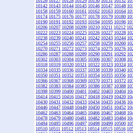
10126
10127
10128
10129
10130
10131
10132
10
10142
10143
10144
10145
10146
10147
10148
10
10158
10159
10160
10161
10162
10163
10164
10
10174
10175
10176
10177
10178
10179
10180
10
10190
10191
10192
10193
10194
10195
10196
10
10206
10207
10208
10209
10210
10211
10212
10
10222
10223
10224
10225
10226
10227
10228
10
10238
10239
10240
10241
10242
10243
10244
10
10254
10255
10256
10257
10258
10259
10260
10
10270
10271
10272
10273
10274
10275
10276
10
10286
10287
10288
10289
10290
10291
10292
10
10302
10303
10304
10305
10306
10307
10308
10
10318
10319
10320
10321
10322
10323
10324
10
10334
10335
10336
10337
10338
10339
10340
10
10350
10351
10352
10353
10354
10355
10356
10
10366
10367
10368
10369
10370
10371
10372
10
10382
10383
10384
10385
10386
10387
10388
10
10398
10399
10400
10401
10402
10403
10404
10
10414
10415
10416
10417
10418
10419
10420
10
10430
10431
10432
10433
10434
10435
10436
10
10446
10447
10448
10449
10450
10451
10452
10
10462
10463
10464
10465
10466
10467
10468
10
10478
10479
10480
10481
10482
10483
10484
10
10494
10495
10496
10497
10498
10499
10500
10
10510
10511
10512
10513
10514
10515
10516
10