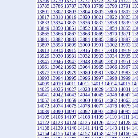
13769
13770
13771
13772
13773
13774
13775
13
13785
13786
13787
13788
13789
13790
13791
13
13801
13802
13803
13804
13805
13806
13807
13
13817
13818
13819
13820
13821
13822
13823
13
13833
13834
13835
13836
13837
13838
13839
13
13849
13850
13851
13852
13853
13854
13855
13
13865
13866
13867
13868
13869
13870
13871
13
13881
13882
13883
13884
13885
13886
13887
13
13897
13898
13899
13900
13901
13902
13903
13
13913
13914
13915
13916
13917
13918
13919
13
13929
13930
13931
13932
13933
13934
13935
13
13945
13946
13947
13948
13949
13950
13951
13
13961
13962
13963
13964
13965
13966
13967
13
13977
13978
13979
13980
13981
13982
13983
13
13993
13994
13995
13996
13997
13998
13999
14
14009
14010
14011
14012
14013
14014
14015
14
14025
14026
14027
14028
14029
14030
14031
14
14041
14042
14043
14044
14045
14046
14047
14
14057
14058
14059
14060
14061
14062
14063
14
14073
14074
14075
14076
14077
14078
14079
14
14089
14090
14091
14092
14093
14094
14095
14
14105
14106
14107
14108
14109
14110
14111
14
14122
14123
14124
14125
14126
14127
14128
14
14138
14139
14140
14141
14142
14143
14144
14
14154
14155
14156
14157
14158
14159
14160
14