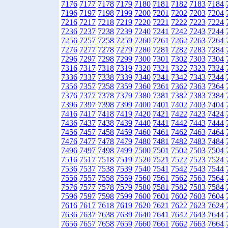
7176
7177
7178
7179
7180
7181
7182
7183
7184
7196
7197
7198
7199
7200
7201
7202
7203
7204
7216
7217
7218
7219
7220
7221
7222
7223
7224
7236
7237
7238
7239
7240
7241
7242
7243
7244
7256
7257
7258
7259
7260
7261
7262
7263
7264
7276
7277
7278
7279
7280
7281
7282
7283
7284
7296
7297
7298
7299
7300
7301
7302
7303
7304
7316
7317
7318
7319
7320
7321
7322
7323
7324
7336
7337
7338
7339
7340
7341
7342
7343
7344
7356
7357
7358
7359
7360
7361
7362
7363
7364
7376
7377
7378
7379
7380
7381
7382
7383
7384
7396
7397
7398
7399
7400
7401
7402
7403
7404
7416
7417
7418
7419
7420
7421
7422
7423
7424
7436
7437
7438
7439
7440
7441
7442
7443
7444
7456
7457
7458
7459
7460
7461
7462
7463
7464
7476
7477
7478
7479
7480
7481
7482
7483
7484
7496
7497
7498
7499
7500
7501
7502
7503
7504
7516
7517
7518
7519
7520
7521
7522
7523
7524
7536
7537
7538
7539
7540
7541
7542
7543
7544
7556
7557
7558
7559
7560
7561
7562
7563
7564
7576
7577
7578
7579
7580
7581
7582
7583
7584
7596
7597
7598
7599
7600
7601
7602
7603
7604
7616
7617
7618
7619
7620
7621
7622
7623
7624
7636
7637
7638
7639
7640
7641
7642
7643
7644
7656
7657
7658
7659
7660
7661
7662
7663
7664