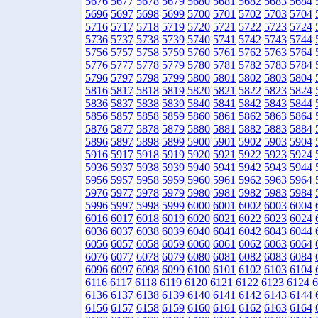
5676
5677
5678
5679
5680
5681
5682
5683
5684
5696
5697
5698
5699
5700
5701
5702
5703
5704
5716
5717
5718
5719
5720
5721
5722
5723
5724
5736
5737
5738
5739
5740
5741
5742
5743
5744
5756
5757
5758
5759
5760
5761
5762
5763
5764
5776
5777
5778
5779
5780
5781
5782
5783
5784
5796
5797
5798
5799
5800
5801
5802
5803
5804
5816
5817
5818
5819
5820
5821
5822
5823
5824
5836
5837
5838
5839
5840
5841
5842
5843
5844
5856
5857
5858
5859
5860
5861
5862
5863
5864
5876
5877
5878
5879
5880
5881
5882
5883
5884
5896
5897
5898
5899
5900
5901
5902
5903
5904
5916
5917
5918
5919
5920
5921
5922
5923
5924
5936
5937
5938
5939
5940
5941
5942
5943
5944
5956
5957
5958
5959
5960
5961
5962
5963
5964
5976
5977
5978
5979
5980
5981
5982
5983
5984
5996
5997
5998
5999
6000
6001
6002
6003
6004
6016
6017
6018
6019
6020
6021
6022
6023
6024
6036
6037
6038
6039
6040
6041
6042
6043
6044
6056
6057
6058
6059
6060
6061
6062
6063
6064
6076
6077
6078
6079
6080
6081
6082
6083
6084
6096
6097
6098
6099
6100
6101
6102
6103
6104
6116
6117
6118
6119
6120
6121
6122
6123
6124
6
6136
6137
6138
6139
6140
6141
6142
6143
6144
6156
6157
6158
6159
6160
6161
6162
6163
6164