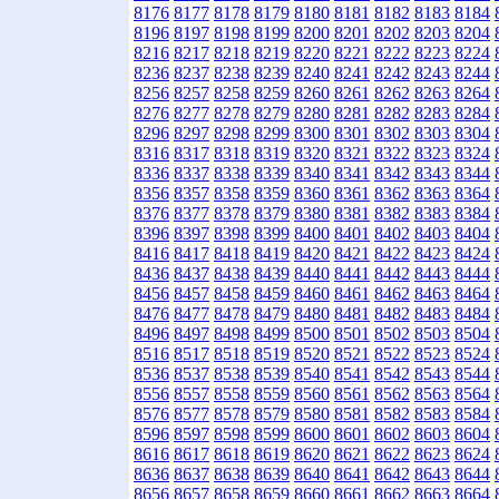
8176
8177
8178
8179
8180
8181
8182
8183
8184
8196
8197
8198
8199
8200
8201
8202
8203
8204
8216
8217
8218
8219
8220
8221
8222
8223
8224
8236
8237
8238
8239
8240
8241
8242
8243
8244
8256
8257
8258
8259
8260
8261
8262
8263
8264
8276
8277
8278
8279
8280
8281
8282
8283
8284
8296
8297
8298
8299
8300
8301
8302
8303
8304
8316
8317
8318
8319
8320
8321
8322
8323
8324
8336
8337
8338
8339
8340
8341
8342
8343
8344
8356
8357
8358
8359
8360
8361
8362
8363
8364
8376
8377
8378
8379
8380
8381
8382
8383
8384
8396
8397
8398
8399
8400
8401
8402
8403
8404
8416
8417
8418
8419
8420
8421
8422
8423
8424
8436
8437
8438
8439
8440
8441
8442
8443
8444
8456
8457
8458
8459
8460
8461
8462
8463
8464
8476
8477
8478
8479
8480
8481
8482
8483
8484
8496
8497
8498
8499
8500
8501
8502
8503
8504
8516
8517
8518
8519
8520
8521
8522
8523
8524
8536
8537
8538
8539
8540
8541
8542
8543
8544
8556
8557
8558
8559
8560
8561
8562
8563
8564
8576
8577
8578
8579
8580
8581
8582
8583
8584
8596
8597
8598
8599
8600
8601
8602
8603
8604
8616
8617
8618
8619
8620
8621
8622
8623
8624
8636
8637
8638
8639
8640
8641
8642
8643
8644
8656
8657
8658
8659
8660
8661
8662
8663
8664