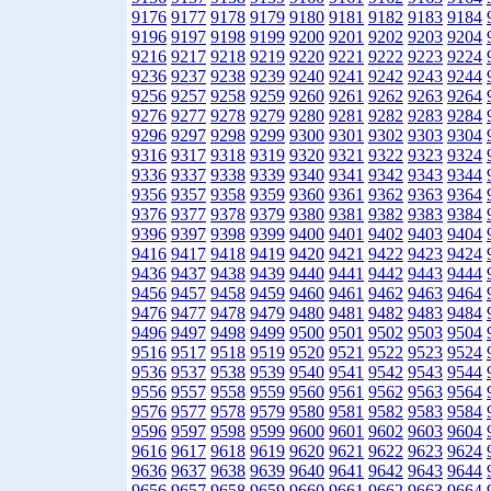
9176
9177
9178
9179
9180
9181
9182
9183
9184
9196
9197
9198
9199
9200
9201
9202
9203
9204
9216
9217
9218
9219
9220
9221
9222
9223
9224
9236
9237
9238
9239
9240
9241
9242
9243
9244
9256
9257
9258
9259
9260
9261
9262
9263
9264
9276
9277
9278
9279
9280
9281
9282
9283
9284
9296
9297
9298
9299
9300
9301
9302
9303
9304
9316
9317
9318
9319
9320
9321
9322
9323
9324
9336
9337
9338
9339
9340
9341
9342
9343
9344
9356
9357
9358
9359
9360
9361
9362
9363
9364
9376
9377
9378
9379
9380
9381
9382
9383
9384
9396
9397
9398
9399
9400
9401
9402
9403
9404
9416
9417
9418
9419
9420
9421
9422
9423
9424
9436
9437
9438
9439
9440
9441
9442
9443
9444
9456
9457
9458
9459
9460
9461
9462
9463
9464
9476
9477
9478
9479
9480
9481
9482
9483
9484
9496
9497
9498
9499
9500
9501
9502
9503
9504
9516
9517
9518
9519
9520
9521
9522
9523
9524
9536
9537
9538
9539
9540
9541
9542
9543
9544
9556
9557
9558
9559
9560
9561
9562
9563
9564
9576
9577
9578
9579
9580
9581
9582
9583
9584
9596
9597
9598
9599
9600
9601
9602
9603
9604
9616
9617
9618
9619
9620
9621
9622
9623
9624
9636
9637
9638
9639
9640
9641
9642
9643
9644
9656
9657
9658
9659
9660
9661
9662
9663
9664