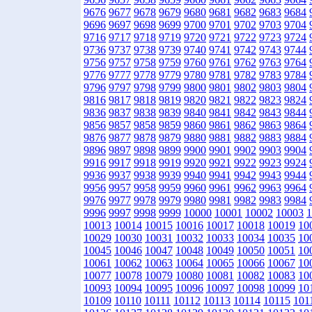
9676
9677
9678
9679
9680
9681
9682
9683
9684
9696
9697
9698
9699
9700
9701
9702
9703
9704
9716
9717
9718
9719
9720
9721
9722
9723
9724
9736
9737
9738
9739
9740
9741
9742
9743
9744
9756
9757
9758
9759
9760
9761
9762
9763
9764
9776
9777
9778
9779
9780
9781
9782
9783
9784
9796
9797
9798
9799
9800
9801
9802
9803
9804
9816
9817
9818
9819
9820
9821
9822
9823
9824
9836
9837
9838
9839
9840
9841
9842
9843
9844
9856
9857
9858
9859
9860
9861
9862
9863
9864
9876
9877
9878
9879
9880
9881
9882
9883
9884
9896
9897
9898
9899
9900
9901
9902
9903
9904
9916
9917
9918
9919
9920
9921
9922
9923
9924
9936
9937
9938
9939
9940
9941
9942
9943
9944
9956
9957
9958
9959
9960
9961
9962
9963
9964
9976
9977
9978
9979
9980
9981
9982
9983
9984
9996
9997
9998
9999
10000
10001
10002
10003
1
10013
10014
10015
10016
10017
10018
10019
10
10029
10030
10031
10032
10033
10034
10035
10
10045
10046
10047
10048
10049
10050
10051
10
10061
10062
10063
10064
10065
10066
10067
10
10077
10078
10079
10080
10081
10082
10083
10
10093
10094
10095
10096
10097
10098
10099
10
10109
10110
10111
10112
10113
10114
10115
101