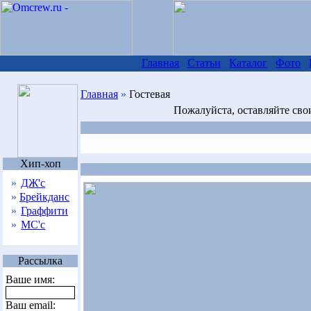
Главная
Статьи
Каталог
Фото
Главная
»
Гостевая
Пожалуйста, оставляйте сво
Хип-хоп
»
ДЖ'с
»
Брейкданс
»
Граффити
»
МС'с
Рассылка
Ваше имя:
Ваш email: