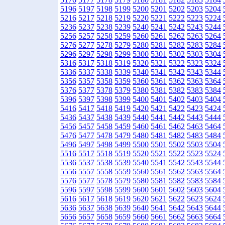
5196
5197
5198
5199
5200
5201
5202
5203
5204
5216
5217
5218
5219
5220
5221
5222
5223
5224
5236
5237
5238
5239
5240
5241
5242
5243
5244
5256
5257
5258
5259
5260
5261
5262
5263
5264
5276
5277
5278
5279
5280
5281
5282
5283
5284
5296
5297
5298
5299
5300
5301
5302
5303
5304
5316
5317
5318
5319
5320
5321
5322
5323
5324
5336
5337
5338
5339
5340
5341
5342
5343
5344
5356
5357
5358
5359
5360
5361
5362
5363
5364
5376
5377
5378
5379
5380
5381
5382
5383
5384
5396
5397
5398
5399
5400
5401
5402
5403
5404
5416
5417
5418
5419
5420
5421
5422
5423
5424
5436
5437
5438
5439
5440
5441
5442
5443
5444
5456
5457
5458
5459
5460
5461
5462
5463
5464
5476
5477
5478
5479
5480
5481
5482
5483
5484
5496
5497
5498
5499
5500
5501
5502
5503
5504
5516
5517
5518
5519
5520
5521
5522
5523
5524
5536
5537
5538
5539
5540
5541
5542
5543
5544
5556
5557
5558
5559
5560
5561
5562
5563
5564
5576
5577
5578
5579
5580
5581
5582
5583
5584
5596
5597
5598
5599
5600
5601
5602
5603
5604
5616
5617
5618
5619
5620
5621
5622
5623
5624
5636
5637
5638
5639
5640
5641
5642
5643
5644
5656
5657
5658
5659
5660
5661
5662
5663
5664