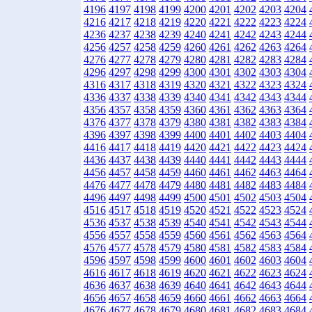
4196
4197
4198
4199
4200
4201
4202
4203
4204
4216
4217
4218
4219
4220
4221
4222
4223
4224
4236
4237
4238
4239
4240
4241
4242
4243
4244
4256
4257
4258
4259
4260
4261
4262
4263
4264
4276
4277
4278
4279
4280
4281
4282
4283
4284
4296
4297
4298
4299
4300
4301
4302
4303
4304
4316
4317
4318
4319
4320
4321
4322
4323
4324
4336
4337
4338
4339
4340
4341
4342
4343
4344
4356
4357
4358
4359
4360
4361
4362
4363
4364
4376
4377
4378
4379
4380
4381
4382
4383
4384
4396
4397
4398
4399
4400
4401
4402
4403
4404
4416
4417
4418
4419
4420
4421
4422
4423
4424
4436
4437
4438
4439
4440
4441
4442
4443
4444
4456
4457
4458
4459
4460
4461
4462
4463
4464
4476
4477
4478
4479
4480
4481
4482
4483
4484
4496
4497
4498
4499
4500
4501
4502
4503
4504
4516
4517
4518
4519
4520
4521
4522
4523
4524
4536
4537
4538
4539
4540
4541
4542
4543
4544
4556
4557
4558
4559
4560
4561
4562
4563
4564
4576
4577
4578
4579
4580
4581
4582
4583
4584
4596
4597
4598
4599
4600
4601
4602
4603
4604
4616
4617
4618
4619
4620
4621
4622
4623
4624
4636
4637
4638
4639
4640
4641
4642
4643
4644
4656
4657
4658
4659
4660
4661
4662
4663
4664
4676
4677
4678
4679
4680
4681
4682
4683
4684