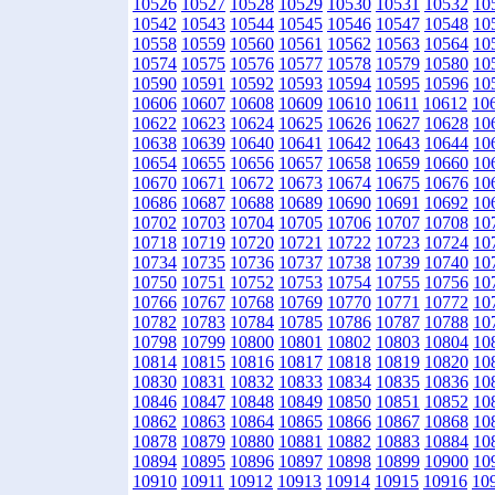
10526
10527
10528
10529
10530
10531
10532
10
10542
10543
10544
10545
10546
10547
10548
10
10558
10559
10560
10561
10562
10563
10564
10
10574
10575
10576
10577
10578
10579
10580
10
10590
10591
10592
10593
10594
10595
10596
10
10606
10607
10608
10609
10610
10611
10612
10
10622
10623
10624
10625
10626
10627
10628
10
10638
10639
10640
10641
10642
10643
10644
10
10654
10655
10656
10657
10658
10659
10660
10
10670
10671
10672
10673
10674
10675
10676
10
10686
10687
10688
10689
10690
10691
10692
10
10702
10703
10704
10705
10706
10707
10708
10
10718
10719
10720
10721
10722
10723
10724
10
10734
10735
10736
10737
10738
10739
10740
10
10750
10751
10752
10753
10754
10755
10756
10
10766
10767
10768
10769
10770
10771
10772
10
10782
10783
10784
10785
10786
10787
10788
10
10798
10799
10800
10801
10802
10803
10804
10
10814
10815
10816
10817
10818
10819
10820
10
10830
10831
10832
10833
10834
10835
10836
10
10846
10847
10848
10849
10850
10851
10852
10
10862
10863
10864
10865
10866
10867
10868
10
10878
10879
10880
10881
10882
10883
10884
10
10894
10895
10896
10897
10898
10899
10900
10
10910
10911
10912
10913
10914
10915
10916
10