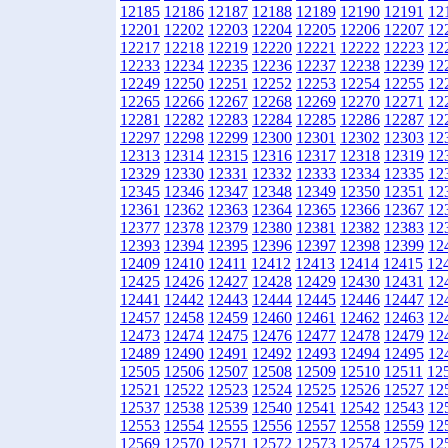
12185
12186
12187
12188
12189
12190
12191
12
12201
12202
12203
12204
12205
12206
12207
12
12217
12218
12219
12220
12221
12222
12223
12
12233
12234
12235
12236
12237
12238
12239
12
12249
12250
12251
12252
12253
12254
12255
12
12265
12266
12267
12268
12269
12270
12271
12
12281
12282
12283
12284
12285
12286
12287
12
12297
12298
12299
12300
12301
12302
12303
12
12313
12314
12315
12316
12317
12318
12319
12
12329
12330
12331
12332
12333
12334
12335
12
12345
12346
12347
12348
12349
12350
12351
12
12361
12362
12363
12364
12365
12366
12367
12
12377
12378
12379
12380
12381
12382
12383
12
12393
12394
12395
12396
12397
12398
12399
12
12409
12410
12411
12412
12413
12414
12415
12
12425
12426
12427
12428
12429
12430
12431
12
12441
12442
12443
12444
12445
12446
12447
12
12457
12458
12459
12460
12461
12462
12463
12
12473
12474
12475
12476
12477
12478
12479
12
12489
12490
12491
12492
12493
12494
12495
12
12505
12506
12507
12508
12509
12510
12511
12
12521
12522
12523
12524
12525
12526
12527
12
12537
12538
12539
12540
12541
12542
12543
12
12553
12554
12555
12556
12557
12558
12559
12
12569
12570
12571
12572
12573
12574
12575
12