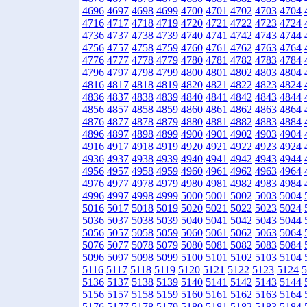
4696
4697
4698
4699
4700
4701
4702
4703
4704
4716
4717
4718
4719
4720
4721
4722
4723
4724
4736
4737
4738
4739
4740
4741
4742
4743
4744
4756
4757
4758
4759
4760
4761
4762
4763
4764
4776
4777
4778
4779
4780
4781
4782
4783
4784
4796
4797
4798
4799
4800
4801
4802
4803
4804
4816
4817
4818
4819
4820
4821
4822
4823
4824
4836
4837
4838
4839
4840
4841
4842
4843
4844
4856
4857
4858
4859
4860
4861
4862
4863
4864
4876
4877
4878
4879
4880
4881
4882
4883
4884
4896
4897
4898
4899
4900
4901
4902
4903
4904
4916
4917
4918
4919
4920
4921
4922
4923
4924
4936
4937
4938
4939
4940
4941
4942
4943
4944
4956
4957
4958
4959
4960
4961
4962
4963
4964
4976
4977
4978
4979
4980
4981
4982
4983
4984
4996
4997
4998
4999
5000
5001
5002
5003
5004
5016
5017
5018
5019
5020
5021
5022
5023
5024
5036
5037
5038
5039
5040
5041
5042
5043
5044
5056
5057
5058
5059
5060
5061
5062
5063
5064
5076
5077
5078
5079
5080
5081
5082
5083
5084
5096
5097
5098
5099
5100
5101
5102
5103
5104
5116
5117
5118
5119
5120
5121
5122
5123
5124
5
5136
5137
5138
5139
5140
5141
5142
5143
5144
5156
5157
5158
5159
5160
5161
5162
5163
5164
5176
5177
5178
5179
5180
5181
5182
5183
5184