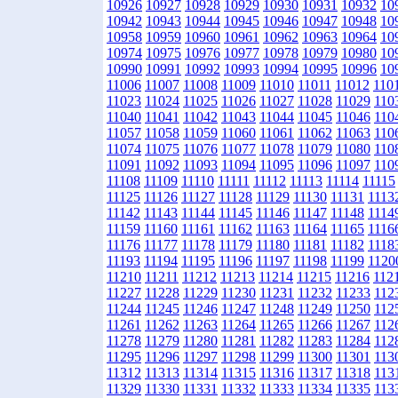
10926
10927
10928
10929
10930
10931
10932
10
10942
10943
10944
10945
10946
10947
10948
10
10958
10959
10960
10961
10962
10963
10964
10
10974
10975
10976
10977
10978
10979
10980
10
10990
10991
10992
10993
10994
10995
10996
10
11006
11007
11008
11009
11010
11011
11012
110
11023
11024
11025
11026
11027
11028
11029
110
11040
11041
11042
11043
11044
11045
11046
110
11057
11058
11059
11060
11061
11062
11063
110
11074
11075
11076
11077
11078
11079
11080
110
11091
11092
11093
11094
11095
11096
11097
110
11108
11109
11110
11111
11112
11113
11114
11115
11125
11126
11127
11128
11129
11130
11131
1113
11142
11143
11144
11145
11146
11147
11148
1114
11159
11160
11161
11162
11163
11164
11165
1116
11176
11177
11178
11179
11180
11181
11182
1118
11193
11194
11195
11196
11197
11198
11199
1120
11210
11211
11212
11213
11214
11215
11216
112
11227
11228
11229
11230
11231
11232
11233
112
11244
11245
11246
11247
11248
11249
11250
112
11261
11262
11263
11264
11265
11266
11267
112
11278
11279
11280
11281
11282
11283
11284
112
11295
11296
11297
11298
11299
11300
11301
113
11312
11313
11314
11315
11316
11317
11318
113
11329
11330
11331
11332
11333
11334
11335
113