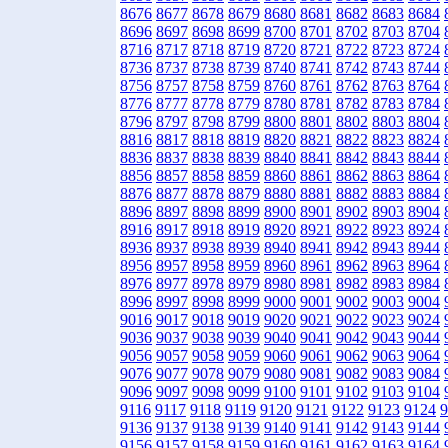
8676
8677
8678
8679
8680
8681
8682
8683
8684
8696
8697
8698
8699
8700
8701
8702
8703
8704
8716
8717
8718
8719
8720
8721
8722
8723
8724
8736
8737
8738
8739
8740
8741
8742
8743
8744
8756
8757
8758
8759
8760
8761
8762
8763
8764
8776
8777
8778
8779
8780
8781
8782
8783
8784
8796
8797
8798
8799
8800
8801
8802
8803
8804
8816
8817
8818
8819
8820
8821
8822
8823
8824
8836
8837
8838
8839
8840
8841
8842
8843
8844
8856
8857
8858
8859
8860
8861
8862
8863
8864
8876
8877
8878
8879
8880
8881
8882
8883
8884
8896
8897
8898
8899
8900
8901
8902
8903
8904
8916
8917
8918
8919
8920
8921
8922
8923
8924
8936
8937
8938
8939
8940
8941
8942
8943
8944
8956
8957
8958
8959
8960
8961
8962
8963
8964
8976
8977
8978
8979
8980
8981
8982
8983
8984
8996
8997
8998
8999
9000
9001
9002
9003
9004
9016
9017
9018
9019
9020
9021
9022
9023
9024
9036
9037
9038
9039
9040
9041
9042
9043
9044
9056
9057
9058
9059
9060
9061
9062
9063
9064
9076
9077
9078
9079
9080
9081
9082
9083
9084
9096
9097
9098
9099
9100
9101
9102
9103
9104
9116
9117
9118
9119
9120
9121
9122
9123
9124
9
9136
9137
9138
9139
9140
9141
9142
9143
9144
9156
9157
9158
9159
9160
9161
9162
9163
9164