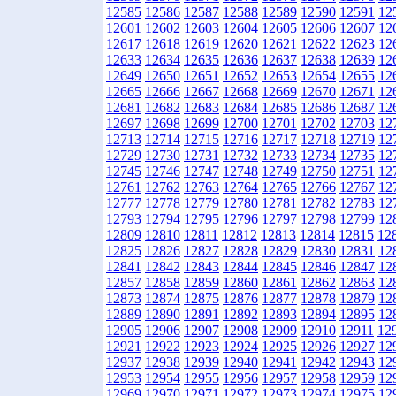
12585
12586
12587
12588
12589
12590
12591
12
12601
12602
12603
12604
12605
12606
12607
12
12617
12618
12619
12620
12621
12622
12623
12
12633
12634
12635
12636
12637
12638
12639
12
12649
12650
12651
12652
12653
12654
12655
12
12665
12666
12667
12668
12669
12670
12671
12
12681
12682
12683
12684
12685
12686
12687
12
12697
12698
12699
12700
12701
12702
12703
12
12713
12714
12715
12716
12717
12718
12719
12
12729
12730
12731
12732
12733
12734
12735
12
12745
12746
12747
12748
12749
12750
12751
12
12761
12762
12763
12764
12765
12766
12767
12
12777
12778
12779
12780
12781
12782
12783
12
12793
12794
12795
12796
12797
12798
12799
12
12809
12810
12811
12812
12813
12814
12815
12
12825
12826
12827
12828
12829
12830
12831
12
12841
12842
12843
12844
12845
12846
12847
12
12857
12858
12859
12860
12861
12862
12863
12
12873
12874
12875
12876
12877
12878
12879
12
12889
12890
12891
12892
12893
12894
12895
12
12905
12906
12907
12908
12909
12910
12911
12
12921
12922
12923
12924
12925
12926
12927
12
12937
12938
12939
12940
12941
12942
12943
12
12953
12954
12955
12956
12957
12958
12959
12
12969
12970
12971
12972
12973
12974
12975
12