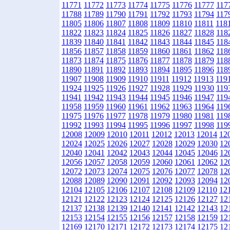
11771
11772
11773
11774
11775
11776
11777
117
11788
11789
11790
11791
11792
11793
11794
117
11805
11806
11807
11808
11809
11810
11811
118
11822
11823
11824
11825
11826
11827
11828
118
11839
11840
11841
11842
11843
11844
11845
118
11856
11857
11858
11859
11860
11861
11862
118
11873
11874
11875
11876
11877
11878
11879
118
11890
11891
11892
11893
11894
11895
11896
118
11907
11908
11909
11910
11911
11912
11913
119
11924
11925
11926
11927
11928
11929
11930
119
11941
11942
11943
11944
11945
11946
11947
119
11958
11959
11960
11961
11962
11963
11964
119
11975
11976
11977
11978
11979
11980
11981
119
11992
11993
11994
11995
11996
11997
11998
119
12008
12009
12010
12011
12012
12013
12014
12
12024
12025
12026
12027
12028
12029
12030
12
12040
12041
12042
12043
12044
12045
12046
12
12056
12057
12058
12059
12060
12061
12062
12
12072
12073
12074
12075
12076
12077
12078
12
12088
12089
12090
12091
12092
12093
12094
12
12104
12105
12106
12107
12108
12109
12110
12
12121
12122
12123
12124
12125
12126
12127
12
12137
12138
12139
12140
12141
12142
12143
12
12153
12154
12155
12156
12157
12158
12159
12
12169
12170
12171
12172
12173
12174
12175
12