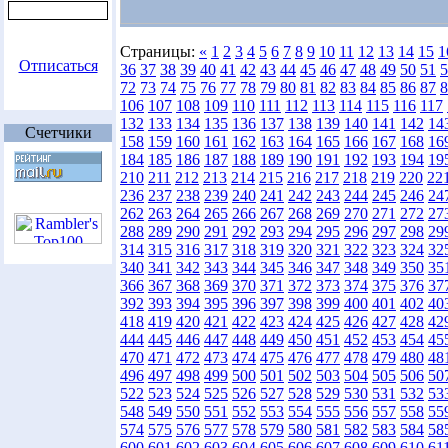
Страницы:
«
1
2
3
4
5
6
7
8
9
10
11
12
13
14
15
1
Отписаться
36
37
38
39
40
41
42
43
44
45
46
47
48
49
50
51
5
72
73
74
75
76
77
78
79
80
81
82
83
84
85
86
87
8
106
107
108
109
110
111
112
113
114
115
116
117
132
133
134
135
136
137
138
139
140
141
142
14
Счетчики
158
159
160
161
162
163
164
165
166
167
168
16
184
185
186
187
188
189
190
191
192
193
194
19
210
211
212
213
214
215
216
217
218
219
220
22
236
237
238
239
240
241
242
243
244
245
246
24
262
263
264
265
266
267
268
269
270
271
272
27
288
289
290
291
292
293
294
295
296
297
298
29
314
315
316
317
318
319
320
321
322
323
324
32
340
341
342
343
344
345
346
347
348
349
350
35
366
367
368
369
370
371
372
373
374
375
376
37
392
393
394
395
396
397
398
399
400
401
402
40
418
419
420
421
422
423
424
425
426
427
428
42
444
445
446
447
448
449
450
451
452
453
454
45
470
471
472
473
474
475
476
477
478
479
480
48
496
497
498
499
500
501
502
503
504
505
506
50
522
523
524
525
526
527
528
529
530
531
532
53
548
549
550
551
552
553
554
555
556
557
558
55
574
575
576
577
578
579
580
581
582
583
584
58
600
601
602
603
604
605
606
607
608
609
610
61