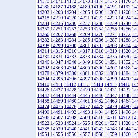
14170
14171
14172
14173
14174
14175
14176
14
14186
14187
14188
14189
14190
14191
14192
14
14202
14203
14204
14205
14206
14207
14208
14
14218
14219
14220
14221
14222
14223
14224
14
14234
14235
14236
14237
14238
14239
14240
14
14250
14251
14252
14253
14254
14255
14256
14
14266
14267
14268
14269
14270
14271
14272
14
14282
14283
14284
14285
14286
14287
14288
14
14298
14299
14300
14301
14302
14303
14304
14
14314
14315
14316
14317
14318
14319
14320
14
14330
14331
14332
14333
14334
14335
14336
14
14346
14347
14348
14349
14350
14351
14352
14
14362
14363
14364
14365
14366
14367
14368
14
14378
14379
14380
14381
14382
14383
14384
14
14394
14395
14396
14397
14398
14399
14400
14
14410
14411
14412
14413
14414
14415
14416
14
14426
14427
14428
14429
14430
14431
14432
14
14442
14443
14444
14445
14446
14447
14448
14
14458
14459
14460
14461
14462
14463
14464
14
14474
14475
14476
14477
14478
14479
14480
14
14490
14491
14492
14493
14494
14495
14496
14
14506
14507
14508
14509
14510
14511
14512
14
14522
14523
14524
14525
14526
14527
14528
14
14538
14539
14540
14541
14542
14543
14544
14
14554
14555
14556
14557
14558
14559
14560
14