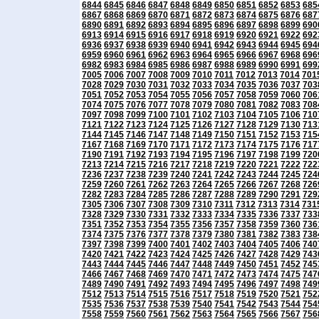
6844
6845
6846
6847
6848
6849
6850
6851
6852
6853
685
6867
6868
6869
6870
6871
6872
6873
6874
6875
6876
687
6890
6891
6892
6893
6894
6895
6896
6897
6898
6899
690
6913
6914
6915
6916
6917
6918
6919
6920
6921
6922
692
6936
6937
6938
6939
6940
6941
6942
6943
6944
6945
694
6959
6960
6961
6962
6963
6964
6965
6966
6967
6968
696
6982
6983
6984
6985
6986
6987
6988
6989
6990
6991
699
7005
7006
7007
7008
7009
7010
7011
7012
7013
7014
701
7028
7029
7030
7031
7032
7033
7034
7035
7036
7037
703
7051
7052
7053
7054
7055
7056
7057
7058
7059
7060
706
7074
7075
7076
7077
7078
7079
7080
7081
7082
7083
708
7097
7098
7099
7100
7101
7102
7103
7104
7105
7106
710
7121
7122
7123
7124
7125
7126
7127
7128
7129
7130
713
7144
7145
7146
7147
7148
7149
7150
7151
7152
7153
715
7167
7168
7169
7170
7171
7172
7173
7174
7175
7176
717
7190
7191
7192
7193
7194
7195
7196
7197
7198
7199
720
7213
7214
7215
7216
7217
7218
7219
7220
7221
7222
722
7236
7237
7238
7239
7240
7241
7242
7243
7244
7245
724
7259
7260
7261
7262
7263
7264
7265
7266
7267
7268
726
7282
7283
7284
7285
7286
7287
7288
7289
7290
7291
729
7305
7306
7307
7308
7309
7310
7311
7312
7313
7314
731
7328
7329
7330
7331
7332
7333
7334
7335
7336
7337
733
7351
7352
7353
7354
7355
7356
7357
7358
7359
7360
736
7374
7375
7376
7377
7378
7379
7380
7381
7382
7383
738
7397
7398
7399
7400
7401
7402
7403
7404
7405
7406
740
7420
7421
7422
7423
7424
7425
7426
7427
7428
7429
743
7443
7444
7445
7446
7447
7448
7449
7450
7451
7452
745
7466
7467
7468
7469
7470
7471
7472
7473
7474
7475
747
7489
7490
7491
7492
7493
7494
7495
7496
7497
7498
749
7512
7513
7514
7515
7516
7517
7518
7519
7520
7521
752
7535
7536
7537
7538
7539
7540
7541
7542
7543
7544
754
7558
7559
7560
7561
7562
7563
7564
7565
7566
7567
756