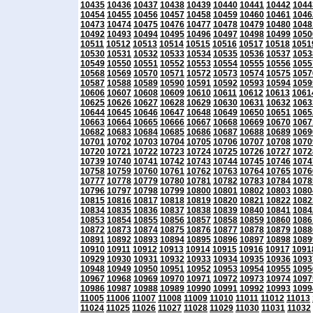
10435
10436
10437
10438
10439
10440
10441
10442
1044
10454
10455
10456
10457
10458
10459
10460
10461
1046
10473
10474
10475
10476
10477
10478
10479
10480
1048
10492
10493
10494
10495
10496
10497
10498
10499
1050
10511
10512
10513
10514
10515
10516
10517
10518
1051
10530
10531
10532
10533
10534
10535
10536
10537
1053
10549
10550
10551
10552
10553
10554
10555
10556
1055
10568
10569
10570
10571
10572
10573
10574
10575
1057
10587
10588
10589
10590
10591
10592
10593
10594
1059
10606
10607
10608
10609
10610
10611
10612
10613
1061
10625
10626
10627
10628
10629
10630
10631
10632
1063
10644
10645
10646
10647
10648
10649
10650
10651
1065
10663
10664
10665
10666
10667
10668
10669
10670
1067
10682
10683
10684
10685
10686
10687
10688
10689
1069
10701
10702
10703
10704
10705
10706
10707
10708
1070
10720
10721
10722
10723
10724
10725
10726
10727
1072
10739
10740
10741
10742
10743
10744
10745
10746
1074
10758
10759
10760
10761
10762
10763
10764
10765
1076
10777
10778
10779
10780
10781
10782
10783
10784
1078
10796
10797
10798
10799
10800
10801
10802
10803
1080
10815
10816
10817
10818
10819
10820
10821
10822
1082
10834
10835
10836
10837
10838
10839
10840
10841
1084
10853
10854
10855
10856
10857
10858
10859
10860
1086
10872
10873
10874
10875
10876
10877
10878
10879
1088
10891
10892
10893
10894
10895
10896
10897
10898
1089
10910
10911
10912
10913
10914
10915
10916
10917
1091
10929
10930
10931
10932
10933
10934
10935
10936
1093
10948
10949
10950
10951
10952
10953
10954
10955
1095
10967
10968
10969
10970
10971
10972
10973
10974
1097
10986
10987
10988
10989
10990
10991
10992
10993
1099
11005
11006
11007
11008
11009
11010
11011
11012
11013
11024
11025
11026
11027
11028
11029
11030
11031
11032