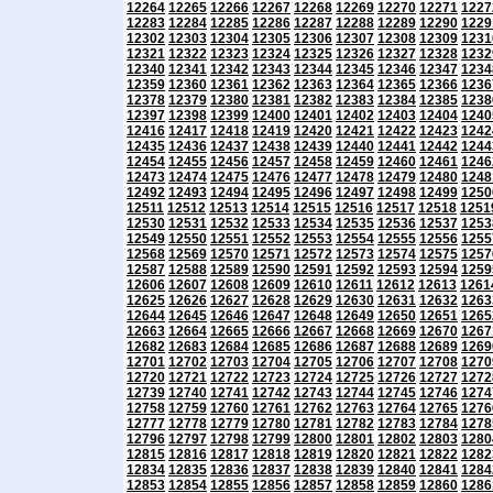
12264
12265
12266
12267
12268
12269
12270
12271
1227
12283
12284
12285
12286
12287
12288
12289
12290
1229
12302
12303
12304
12305
12306
12307
12308
12309
1231
12321
12322
12323
12324
12325
12326
12327
12328
1232
12340
12341
12342
12343
12344
12345
12346
12347
1234
12359
12360
12361
12362
12363
12364
12365
12366
1236
12378
12379
12380
12381
12382
12383
12384
12385
1238
12397
12398
12399
12400
12401
12402
12403
12404
1240
12416
12417
12418
12419
12420
12421
12422
12423
1242
12435
12436
12437
12438
12439
12440
12441
12442
1244
12454
12455
12456
12457
12458
12459
12460
12461
1246
12473
12474
12475
12476
12477
12478
12479
12480
1248
12492
12493
12494
12495
12496
12497
12498
12499
1250
12511
12512
12513
12514
12515
12516
12517
12518
1251
12530
12531
12532
12533
12534
12535
12536
12537
1253
12549
12550
12551
12552
12553
12554
12555
12556
1255
12568
12569
12570
12571
12572
12573
12574
12575
1257
12587
12588
12589
12590
12591
12592
12593
12594
1259
12606
12607
12608
12609
12610
12611
12612
12613
1261
12625
12626
12627
12628
12629
12630
12631
12632
1263
12644
12645
12646
12647
12648
12649
12650
12651
1265
12663
12664
12665
12666
12667
12668
12669
12670
1267
12682
12683
12684
12685
12686
12687
12688
12689
1269
12701
12702
12703
12704
12705
12706
12707
12708
1270
12720
12721
12722
12723
12724
12725
12726
12727
1272
12739
12740
12741
12742
12743
12744
12745
12746
1274
12758
12759
12760
12761
12762
12763
12764
12765
1276
12777
12778
12779
12780
12781
12782
12783
12784
1278
12796
12797
12798
12799
12800
12801
12802
12803
1280
12815
12816
12817
12818
12819
12820
12821
12822
1282
12834
12835
12836
12837
12838
12839
12840
12841
1284
12853
12854
12855
12856
12857
12858
12859
12860
1286