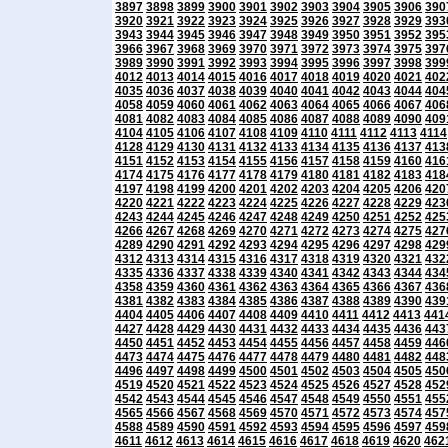
3897
3898
3899
3900
3901
3902
3903
3904
3905
3906
390
3920
3921
3922
3923
3924
3925
3926
3927
3928
3929
393
3943
3944
3945
3946
3947
3948
3949
3950
3951
3952
395
3966
3967
3968
3969
3970
3971
3972
3973
3974
3975
397
3989
3990
3991
3992
3993
3994
3995
3996
3997
3998
399
4012
4013
4014
4015
4016
4017
4018
4019
4020
4021
402
4035
4036
4037
4038
4039
4040
4041
4042
4043
4044
404
4058
4059
4060
4061
4062
4063
4064
4065
4066
4067
406
4081
4082
4083
4084
4085
4086
4087
4088
4089
4090
409
4104
4105
4106
4107
4108
4109
4110
4111
4112
4113
4114
4128
4129
4130
4131
4132
4133
4134
4135
4136
4137
413
4151
4152
4153
4154
4155
4156
4157
4158
4159
4160
416
4174
4175
4176
4177
4178
4179
4180
4181
4182
4183
418
4197
4198
4199
4200
4201
4202
4203
4204
4205
4206
420
4220
4221
4222
4223
4224
4225
4226
4227
4228
4229
423
4243
4244
4245
4246
4247
4248
4249
4250
4251
4252
425
4266
4267
4268
4269
4270
4271
4272
4273
4274
4275
427
4289
4290
4291
4292
4293
4294
4295
4296
4297
4298
429
4312
4313
4314
4315
4316
4317
4318
4319
4320
4321
432
4335
4336
4337
4338
4339
4340
4341
4342
4343
4344
434
4358
4359
4360
4361
4362
4363
4364
4365
4366
4367
436
4381
4382
4383
4384
4385
4386
4387
4388
4389
4390
439
4404
4405
4406
4407
4408
4409
4410
4411
4412
4413
441
4427
4428
4429
4430
4431
4432
4433
4434
4435
4436
443
4450
4451
4452
4453
4454
4455
4456
4457
4458
4459
446
4473
4474
4475
4476
4477
4478
4479
4480
4481
4482
448
4496
4497
4498
4499
4500
4501
4502
4503
4504
4505
450
4519
4520
4521
4522
4523
4524
4525
4526
4527
4528
452
4542
4543
4544
4545
4546
4547
4548
4549
4550
4551
455
4565
4566
4567
4568
4569
4570
4571
4572
4573
4574
457
4588
4589
4590
4591
4592
4593
4594
4595
4596
4597
459
4611
4612
4613
4614
4615
4616
4617
4618
4619
4620
462