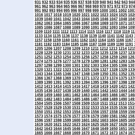
931
932
933
934
935
936
937
938
939
940
941
942
943
944
961
962
963
964
965
966
967
968
969
970
971
972
973
974
991
992
993
994
995
996
997
998
999
1000
1001
1002
100
1016
1017
1018
1019
1020
1021
1022
1023
1024
1025
102
1039
1040
1041
1042
1043
1044
1045
1046
1047
1048
104
1062
1063
1064
1065
1066
1067
1068
1069
1070
1071
107
1085
1086
1087
1088
1089
1090
1091
1092
1093
1094
109
1109
1110
1111
1112
1113
1114
1115
1116
1117
1118
1119
11
1133
1134
1135
1136
1137
1138
1139
1140
1141
1142
1143
1157
1158
1159
1160
1161
1162
1163
1164
1165
1166
1167
1181
1182
1183
1184
1185
1186
1187
1188
1189
1190
1191
1205
1206
1207
1208
1209
1210
1211
1212
1213
1214
121
1228
1229
1230
1231
1232
1233
1234
1235
1236
1237
123
1251
1252
1253
1254
1255
1256
1257
1258
1259
1260
126
1274
1275
1276
1277
1278
1279
1280
1281
1282
1283
128
1297
1298
1299
1300
1301
1302
1303
1304
1305
1306
130
1320
1321
1322
1323
1324
1325
1326
1327
1328
1329
133
1343
1344
1345
1346
1347
1348
1349
1350
1351
1352
135
1366
1367
1368
1369
1370
1371
1372
1373
1374
1375
137
1389
1390
1391
1392
1393
1394
1395
1396
1397
1398
139
1412
1413
1414
1415
1416
1417
1418
1419
1420
1421
142
1435
1436
1437
1438
1439
1440
1441
1442
1443
1444
144
1458
1459
1460
1461
1462
1463
1464
1465
1466
1467
146
1481
1482
1483
1484
1485
1486
1487
1488
1489
1490
149
1504
1505
1506
1507
1508
1509
1510
1511
1512
1513
151
1527
1528
1529
1530
1531
1532
1533
1534
1535
1536
153
1550
1551
1552
1553
1554
1555
1556
1557
1558
1559
156
1573
1574
1575
1576
1577
1578
1579
1580
1581
1582
158
1596
1597
1598
1599
1600
1601
1602
1603
1604
1605
160
1619
1620
1621
1622
1623
1624
1625
1626
1627
1628
162
1642
1643
1644
1645
1646
1647
1648
1649
1650
1651
165
1665
1666
1667
1668
1669
1670
1671
1672
1673
1674
167