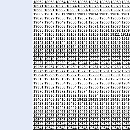
18952
18953
18954
18955
18956
18957
18958
18959
1896
18971
18972
18973
18974
18975
18976
18977
18978
1897
18990
18991
18992
18993
18994
18995
18996
18997
1899
19009
19010
19011
19012
19013
19014
19015
19016
1901
19028
19029
19030
19031
19032
19033
19034
19035
1903
19047
19048
19049
19050
19051
19052
19053
19054
1905
19066
19067
19068
19069
19070
19071
19072
19073
1907
19085
19086
19087
19088
19089
19090
19091
19092
1909
19104
19105
19106
19107
19108
19109
19110
19111
1911
19123
19124
19125
19126
19127
19128
19129
19130
1913
19142
19143
19144
19145
19146
19147
19148
19149
1915
19161
19162
19163
19164
19165
19166
19167
19168
1916
19180
19181
19182
19183
19184
19185
19186
19187
1918
19199
19200
19201
19202
19203
19204
19205
19206
1920
19218
19219
19220
19221
19222
19223
19224
19225
1922
19237
19238
19239
19240
19241
19242
19243
19244
1924
19256
19257
19258
19259
19260
19261
19262
19263
1926
19275
19276
19277
19278
19279
19280
19281
19282
1928
19294
19295
19296
19297
19298
19299
19300
19301
1930
19313
19314
19315
19316
19317
19318
19319
19320
1932
19332
19333
19334
19335
19336
19337
19338
19339
1934
19351
19352
19353
19354
19355
19356
19357
19358
1935
19370
19371
19372
19373
19374
19375
19376
19377
1937
19389
19390
19391
19392
19393
19394
19395
19396
1939
19408
19409
19410
19411
19412
19413
19414
19415
1941
19427
19428
19429
19430
19431
19432
19433
19434
1943
19446
19447
19448
19449
19450
19451
19452
19453
1945
19465
19466
19467
19468
19469
19470
19471
19472
1947
19484
19485
19486
19487
19488
19489
19490
19491
1949
19503
19504
19505
19506
19507
19508
19509
19510
1951
19522
19523
19524
19525
19526
19527
19528
19529
1953
19541
19542
19543
19544
19545
19546
19547
19548
1954