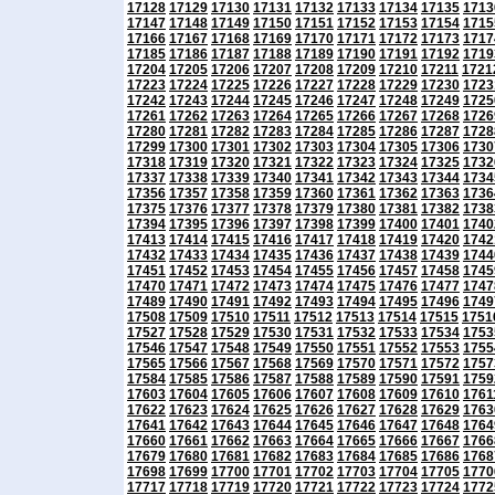
17128
17129
17130
17131
17132
17133
17134
17135
1713
17147
17148
17149
17150
17151
17152
17153
17154
1715
17166
17167
17168
17169
17170
17171
17172
17173
1717
17185
17186
17187
17188
17189
17190
17191
17192
1719
17204
17205
17206
17207
17208
17209
17210
17211
1721
17223
17224
17225
17226
17227
17228
17229
17230
1723
17242
17243
17244
17245
17246
17247
17248
17249
1725
17261
17262
17263
17264
17265
17266
17267
17268
1726
17280
17281
17282
17283
17284
17285
17286
17287
1728
17299
17300
17301
17302
17303
17304
17305
17306
1730
17318
17319
17320
17321
17322
17323
17324
17325
1732
17337
17338
17339
17340
17341
17342
17343
17344
1734
17356
17357
17358
17359
17360
17361
17362
17363
1736
17375
17376
17377
17378
17379
17380
17381
17382
1738
17394
17395
17396
17397
17398
17399
17400
17401
1740
17413
17414
17415
17416
17417
17418
17419
17420
1742
17432
17433
17434
17435
17436
17437
17438
17439
1744
17451
17452
17453
17454
17455
17456
17457
17458
1745
17470
17471
17472
17473
17474
17475
17476
17477
1747
17489
17490
17491
17492
17493
17494
17495
17496
1749
17508
17509
17510
17511
17512
17513
17514
17515
1751
17527
17528
17529
17530
17531
17532
17533
17534
1753
17546
17547
17548
17549
17550
17551
17552
17553
1755
17565
17566
17567
17568
17569
17570
17571
17572
1757
17584
17585
17586
17587
17588
17589
17590
17591
1759
17603
17604
17605
17606
17607
17608
17609
17610
1761
17622
17623
17624
17625
17626
17627
17628
17629
1763
17641
17642
17643
17644
17645
17646
17647
17648
1764
17660
17661
17662
17663
17664
17665
17666
17667
1766
17679
17680
17681
17682
17683
17684
17685
17686
1768
17698
17699
17700
17701
17702
17703
17704
17705
1770
17717
17718
17719
17720
17721
17722
17723
17724
1772