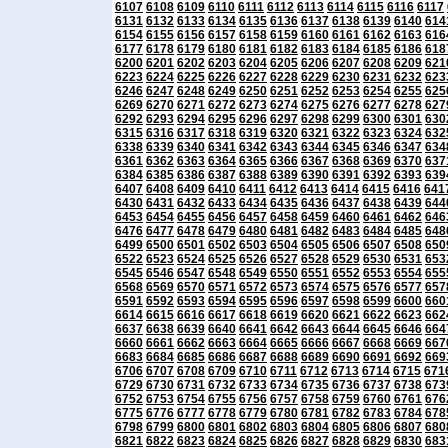
6107
6108
6109
6110
6111
6112
6113
6114
6115
6116
6117
6131
6132
6133
6134
6135
6136
6137
6138
6139
6140
614
6154
6155
6156
6157
6158
6159
6160
6161
6162
6163
616
6177
6178
6179
6180
6181
6182
6183
6184
6185
6186
618
6200
6201
6202
6203
6204
6205
6206
6207
6208
6209
621
6223
6224
6225
6226
6227
6228
6229
6230
6231
6232
623
6246
6247
6248
6249
6250
6251
6252
6253
6254
6255
625
6269
6270
6271
6272
6273
6274
6275
6276
6277
6278
627
6292
6293
6294
6295
6296
6297
6298
6299
6300
6301
630
6315
6316
6317
6318
6319
6320
6321
6322
6323
6324
632
6338
6339
6340
6341
6342
6343
6344
6345
6346
6347
634
6361
6362
6363
6364
6365
6366
6367
6368
6369
6370
637
6384
6385
6386
6387
6388
6389
6390
6391
6392
6393
639
6407
6408
6409
6410
6411
6412
6413
6414
6415
6416
641
6430
6431
6432
6433
6434
6435
6436
6437
6438
6439
644
6453
6454
6455
6456
6457
6458
6459
6460
6461
6462
646
6476
6477
6478
6479
6480
6481
6482
6483
6484
6485
648
6499
6500
6501
6502
6503
6504
6505
6506
6507
6508
650
6522
6523
6524
6525
6526
6527
6528
6529
6530
6531
653
6545
6546
6547
6548
6549
6550
6551
6552
6553
6554
655
6568
6569
6570
6571
6572
6573
6574
6575
6576
6577
657
6591
6592
6593
6594
6595
6596
6597
6598
6599
6600
660
6614
6615
6616
6617
6618
6619
6620
6621
6622
6623
662
6637
6638
6639
6640
6641
6642
6643
6644
6645
6646
664
6660
6661
6662
6663
6664
6665
6666
6667
6668
6669
667
6683
6684
6685
6686
6687
6688
6689
6690
6691
6692
669
6706
6707
6708
6709
6710
6711
6712
6713
6714
6715
671
6729
6730
6731
6732
6733
6734
6735
6736
6737
6738
673
6752
6753
6754
6755
6756
6757
6758
6759
6760
6761
676
6775
6776
6777
6778
6779
6780
6781
6782
6783
6784
678
6798
6799
6800
6801
6802
6803
6804
6805
6806
6807
680
6821
6822
6823
6824
6825
6826
6827
6828
6829
6830
683