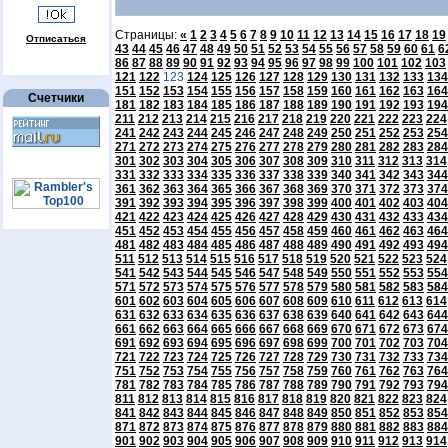
Страницы:
«
1
2
3
4
5
6
7
8
9
10
11
12
13
14
15
16
17
18
19
Отписаться
43
44
45
46
47
48
49
50
51
52
53
54
55
56
57
58
59
60
61
6
86
87
88
89
90
91
92
93
94
95
96
97
98
99
100
101
102
103
121
122
123
124
125
126
127
128
129
130
131
132
133
134
151
152
153
154
155
156
157
158
159
160
161
162
163
164
Счетчики
181
182
183
184
185
186
187
188
189
190
191
192
193
194
211
212
213
214
215
216
217
218
219
220
221
222
223
224
241
242
243
244
245
246
247
248
249
250
251
252
253
254
271
272
273
274
275
276
277
278
279
280
281
282
283
284
301
302
303
304
305
306
307
308
309
310
311
312
313
314
331
332
333
334
335
336
337
338
339
340
341
342
343
344
361
362
363
364
365
366
367
368
369
370
371
372
373
374
391
392
393
394
395
396
397
398
399
400
401
402
403
404
421
422
423
424
425
426
427
428
429
430
431
432
433
434
451
452
453
454
455
456
457
458
459
460
461
462
463
464
481
482
483
484
485
486
487
488
489
490
491
492
493
494
511
512
513
514
515
516
517
518
519
520
521
522
523
524
541
542
543
544
545
546
547
548
549
550
551
552
553
554
571
572
573
574
575
576
577
578
579
580
581
582
583
584
601
602
603
604
605
606
607
608
609
610
611
612
613
614
631
632
633
634
635
636
637
638
639
640
641
642
643
644
661
662
663
664
665
666
667
668
669
670
671
672
673
674
691
692
693
694
695
696
697
698
699
700
701
702
703
704
721
722
723
724
725
726
727
728
729
730
731
732
733
734
751
752
753
754
755
756
757
758
759
760
761
762
763
764
781
782
783
784
785
786
787
788
789
790
791
792
793
794
811
812
813
814
815
816
817
818
819
820
821
822
823
824
841
842
843
844
845
846
847
848
849
850
851
852
853
854
871
872
873
874
875
876
877
878
879
880
881
882
883
884
901
902
903
904
905
906
907
908
909
910
911
912
913
914