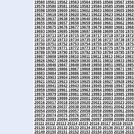
19560
19561
19562
19563
19564
19565
19566
19567
1956
19579
19580
19581
19582
19583
19584
19585
19586
1958
19598
19599
19600
19601
19602
19603
19604
19605
1960
19617
19618
19619
19620
19621
19622
19623
19624
1962
19636
19637
19638
19639
19640
19641
19642
19643
1964
19655
19656
19657
19658
19659
19660
19661
19662
1966
19674
19675
19676
19677
19678
19679
19680
19681
1968
19693
19694
19695
19696
19697
19698
19699
19700
1970
19712
19713
19714
19715
19716
19717
19718
19719
1972
19731
19732
19733
19734
19735
19736
19737
19738
1973
19750
19751
19752
19753
19754
19755
19756
19757
1975
19769
19770
19771
19772
19773
19774
19775
19776
1977
19788
19789
19790
19791
19792
19793
19794
19795
1979
19807
19808
19809
19810
19811
19812
19813
19814
1981
19826
19827
19828
19829
19830
19831
19832
19833
1983
19845
19846
19847
19848
19849
19850
19851
19852
1985
19864
19865
19866
19867
19868
19869
19870
19871
1987
19883
19884
19885
19886
19887
19888
19889
19890
1989
19902
19903
19904
19905
19906
19907
19908
19909
1991
19921
19922
19923
19924
19925
19926
19927
19928
1992
19940
19941
19942
19943
19944
19945
19946
19947
1994
19959
19960
19961
19962
19963
19964
19965
19966
1996
19978
19979
19980
19981
19982
19983
19984
19985
1998
19997
19998
19999
20000
20001
20002
20003
20004
2000
20016
20017
20018
20019
20020
20021
20022
20023
2002
20035
20036
20037
20038
20039
20040
20041
20042
2004
20054
20055
20056
20057
20058
20059
20060
20061
2006
20073
20074
20075
20076
20077
20078
20079
20080
2008
20092
20093
20094
20095
20096
20097
20098
20099
2010
20111
20112
20113
20114
20115
20116
20117
20118
20119
20130
20131
20132
20133
20134
20135
20136
20137
2013
20149
20150
20151
20152
20153
20154
20155
20156
2015