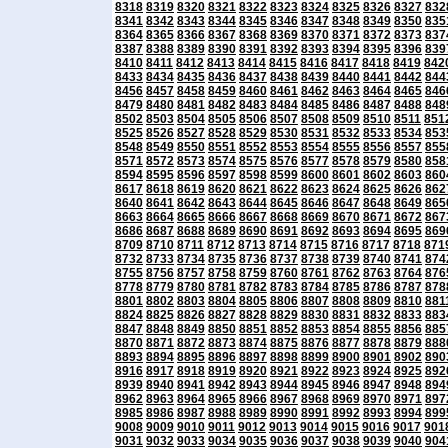
8318
8319
8320
8321
8322
8323
8324
8325
8326
8327
832
8341
8342
8343
8344
8345
8346
8347
8348
8349
8350
835
8364
8365
8366
8367
8368
8369
8370
8371
8372
8373
837
8387
8388
8389
8390
8391
8392
8393
8394
8395
8396
839
8410
8411
8412
8413
8414
8415
8416
8417
8418
8419
842
8433
8434
8435
8436
8437
8438
8439
8440
8441
8442
844
8456
8457
8458
8459
8460
8461
8462
8463
8464
8465
846
8479
8480
8481
8482
8483
8484
8485
8486
8487
8488
848
8502
8503
8504
8505
8506
8507
8508
8509
8510
8511
851
8525
8526
8527
8528
8529
8530
8531
8532
8533
8534
853
8548
8549
8550
8551
8552
8553
8554
8555
8556
8557
855
8571
8572
8573
8574
8575
8576
8577
8578
8579
8580
858
8594
8595
8596
8597
8598
8599
8600
8601
8602
8603
860
8617
8618
8619
8620
8621
8622
8623
8624
8625
8626
862
8640
8641
8642
8643
8644
8645
8646
8647
8648
8649
865
8663
8664
8665
8666
8667
8668
8669
8670
8671
8672
867
8686
8687
8688
8689
8690
8691
8692
8693
8694
8695
869
8709
8710
8711
8712
8713
8714
8715
8716
8717
8718
871
8732
8733
8734
8735
8736
8737
8738
8739
8740
8741
874
8755
8756
8757
8758
8759
8760
8761
8762
8763
8764
876
8778
8779
8780
8781
8782
8783
8784
8785
8786
8787
878
8801
8802
8803
8804
8805
8806
8807
8808
8809
8810
881
8824
8825
8826
8827
8828
8829
8830
8831
8832
8833
883
8847
8848
8849
8850
8851
8852
8853
8854
8855
8856
885
8870
8871
8872
8873
8874
8875
8876
8877
8878
8879
888
8893
8894
8895
8896
8897
8898
8899
8900
8901
8902
890
8916
8917
8918
8919
8920
8921
8922
8923
8924
8925
892
8939
8940
8941
8942
8943
8944
8945
8946
8947
8948
894
8962
8963
8964
8965
8966
8967
8968
8969
8970
8971
897
8985
8986
8987
8988
8989
8990
8991
8992
8993
8994
899
9008
9009
9010
9011
9012
9013
9014
9015
9016
9017
901
9031
9032
9033
9034
9035
9036
9037
9038
9039
9040
904