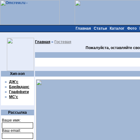
Главная
Статьи
Каталог
Фото
Главная
»
Гостевая
Пожалуйста, оставляйте сво
Хип-хоп
»
ДЖ'с
»
Брейкданс
»
Граффити
»
МС'с
Рассылка
Ваше имя:
Ваш email: