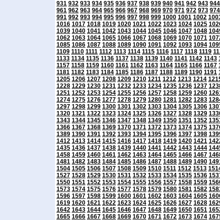
931
932
933
934
935
936
937
938
939
940
941
942
943
944
961
962
963
964
965
966
967
968
969
970
971
972
973
974
991
992
993
994
995
996
997
998
999
1000
1001
1002
100
1016
1017
1018
1019
1020
1021
1022
1023
1024
1025
102
1039
1040
1041
1042
1043
1044
1045
1046
1047
1048
104
1062
1063
1064
1065
1066
1067
1068
1069
1070
1071
107
1085
1086
1087
1088
1089
1090
1091
1092
1093
1094
109
1109
1110
1111
1112
1113
1114
1115
1116
1117
1118
1119
11
1133
1134
1135
1136
1137
1138
1139
1140
1141
1142
1143
1157
1158
1159
1160
1161
1162
1163
1164
1165
1166
1167
1181
1182
1183
1184
1185
1186
1187
1188
1189
1190
1191
1205
1206
1207
1208
1209
1210
1211
1212
1213
1214
121
1228
1229
1230
1231
1232
1233
1234
1235
1236
1237
123
1251
1252
1253
1254
1255
1256
1257
1258
1259
1260
126
1274
1275
1276
1277
1278
1279
1280
1281
1282
1283
128
1297
1298
1299
1300
1301
1302
1303
1304
1305
1306
130
1320
1321
1322
1323
1324
1325
1326
1327
1328
1329
133
1343
1344
1345
1346
1347
1348
1349
1350
1351
1352
135
1366
1367
1368
1369
1370
1371
1372
1373
1374
1375
137
1389
1390
1391
1392
1393
1394
1395
1396
1397
1398
139
1412
1413
1414
1415
1416
1417
1418
1419
1420
1421
142
1435
1436
1437
1438
1439
1440
1441
1442
1443
1444
144
1458
1459
1460
1461
1462
1463
1464
1465
1466
1467
146
1481
1482
1483
1484
1485
1486
1487
1488
1489
1490
149
1504
1505
1506
1507
1508
1509
1510
1511
1512
1513
151
1527
1528
1529
1530
1531
1532
1533
1534
1535
1536
153
1550
1551
1552
1553
1554
1555
1556
1557
1558
1559
156
1573
1574
1575
1576
1577
1578
1579
1580
1581
1582
158
1596
1597
1598
1599
1600
1601
1602
1603
1604
1605
160
1619
1620
1621
1622
1623
1624
1625
1626
1627
1628
162
1642
1643
1644
1645
1646
1647
1648
1649
1650
1651
165
1665
1666
1667
1668
1669
1670
1671
1672
1673
1674
167