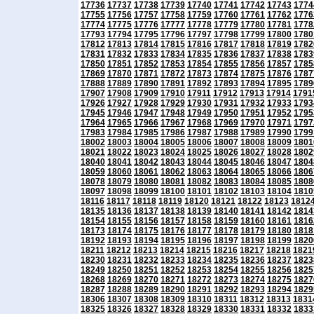
17736
17737
17738
17739
17740
17741
17742
17743
1774
17755
17756
17757
17758
17759
17760
17761
17762
1776
17774
17775
17776
17777
17778
17779
17780
17781
1778
17793
17794
17795
17796
17797
17798
17799
17800
1780
17812
17813
17814
17815
17816
17817
17818
17819
1782
17831
17832
17833
17834
17835
17836
17837
17838
1783
17850
17851
17852
17853
17854
17855
17856
17857
1785
17869
17870
17871
17872
17873
17874
17875
17876
1787
17888
17889
17890
17891
17892
17893
17894
17895
1789
17907
17908
17909
17910
17911
17912
17913
17914
1791
17926
17927
17928
17929
17930
17931
17932
17933
1793
17945
17946
17947
17948
17949
17950
17951
17952
1795
17964
17965
17966
17967
17968
17969
17970
17971
1797
17983
17984
17985
17986
17987
17988
17989
17990
1799
18002
18003
18004
18005
18006
18007
18008
18009
1801
18021
18022
18023
18024
18025
18026
18027
18028
1802
18040
18041
18042
18043
18044
18045
18046
18047
1804
18059
18060
18061
18062
18063
18064
18065
18066
1806
18078
18079
18080
18081
18082
18083
18084
18085
1808
18097
18098
18099
18100
18101
18102
18103
18104
1810
18116
18117
18118
18119
18120
18121
18122
18123
1812
18135
18136
18137
18138
18139
18140
18141
18142
1814
18154
18155
18156
18157
18158
18159
18160
18161
1816
18173
18174
18175
18176
18177
18178
18179
18180
1818
18192
18193
18194
18195
18196
18197
18198
18199
1820
18211
18212
18213
18214
18215
18216
18217
18218
1821
18230
18231
18232
18233
18234
18235
18236
18237
1823
18249
18250
18251
18252
18253
18254
18255
18256
1825
18268
18269
18270
18271
18272
18273
18274
18275
1827
18287
18288
18289
18290
18291
18292
18293
18294
1829
18306
18307
18308
18309
18310
18311
18312
18313
1831
18325
18326
18327
18328
18329
18330
18331
18332
1833