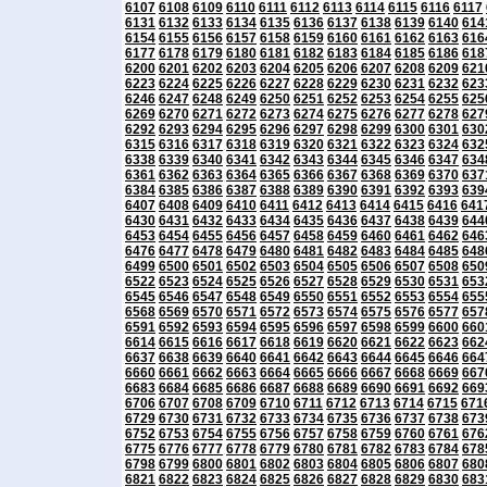
6107
6108
6109
6110
6111
6112
6113
6114
6115
6116
6117
6131
6132
6133
6134
6135
6136
6137
6138
6139
6140
614
6154
6155
6156
6157
6158
6159
6160
6161
6162
6163
616
6177
6178
6179
6180
6181
6182
6183
6184
6185
6186
618
6200
6201
6202
6203
6204
6205
6206
6207
6208
6209
621
6223
6224
6225
6226
6227
6228
6229
6230
6231
6232
623
6246
6247
6248
6249
6250
6251
6252
6253
6254
6255
625
6269
6270
6271
6272
6273
6274
6275
6276
6277
6278
627
6292
6293
6294
6295
6296
6297
6298
6299
6300
6301
630
6315
6316
6317
6318
6319
6320
6321
6322
6323
6324
632
6338
6339
6340
6341
6342
6343
6344
6345
6346
6347
634
6361
6362
6363
6364
6365
6366
6367
6368
6369
6370
637
6384
6385
6386
6387
6388
6389
6390
6391
6392
6393
639
6407
6408
6409
6410
6411
6412
6413
6414
6415
6416
641
6430
6431
6432
6433
6434
6435
6436
6437
6438
6439
644
6453
6454
6455
6456
6457
6458
6459
6460
6461
6462
646
6476
6477
6478
6479
6480
6481
6482
6483
6484
6485
648
6499
6500
6501
6502
6503
6504
6505
6506
6507
6508
650
6522
6523
6524
6525
6526
6527
6528
6529
6530
6531
653
6545
6546
6547
6548
6549
6550
6551
6552
6553
6554
655
6568
6569
6570
6571
6572
6573
6574
6575
6576
6577
657
6591
6592
6593
6594
6595
6596
6597
6598
6599
6600
660
6614
6615
6616
6617
6618
6619
6620
6621
6622
6623
662
6637
6638
6639
6640
6641
6642
6643
6644
6645
6646
664
6660
6661
6662
6663
6664
6665
6666
6667
6668
6669
667
6683
6684
6685
6686
6687
6688
6689
6690
6691
6692
669
6706
6707
6708
6709
6710
6711
6712
6713
6714
6715
671
6729
6730
6731
6732
6733
6734
6735
6736
6737
6738
673
6752
6753
6754
6755
6756
6757
6758
6759
6760
6761
676
6775
6776
6777
6778
6779
6780
6781
6782
6783
6784
678
6798
6799
6800
6801
6802
6803
6804
6805
6806
6807
680
6821
6822
6823
6824
6825
6826
6827
6828
6829
6830
683