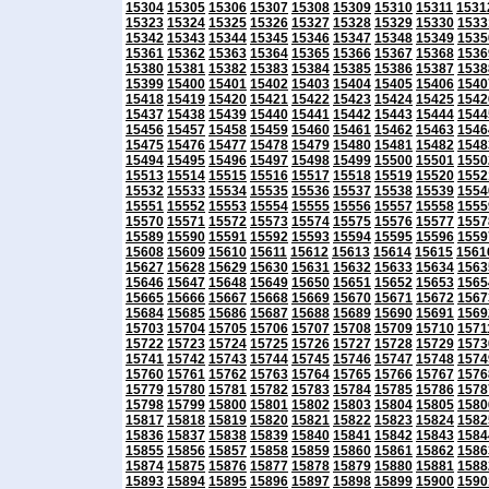
15304
15305
15306
15307
15308
15309
15310
15311
1531
15323
15324
15325
15326
15327
15328
15329
15330
1533
15342
15343
15344
15345
15346
15347
15348
15349
1535
15361
15362
15363
15364
15365
15366
15367
15368
1536
15380
15381
15382
15383
15384
15385
15386
15387
1538
15399
15400
15401
15402
15403
15404
15405
15406
1540
15418
15419
15420
15421
15422
15423
15424
15425
1542
15437
15438
15439
15440
15441
15442
15443
15444
1544
15456
15457
15458
15459
15460
15461
15462
15463
1546
15475
15476
15477
15478
15479
15480
15481
15482
1548
15494
15495
15496
15497
15498
15499
15500
15501
1550
15513
15514
15515
15516
15517
15518
15519
15520
1552
15532
15533
15534
15535
15536
15537
15538
15539
1554
15551
15552
15553
15554
15555
15556
15557
15558
1555
15570
15571
15572
15573
15574
15575
15576
15577
1557
15589
15590
15591
15592
15593
15594
15595
15596
1559
15608
15609
15610
15611
15612
15613
15614
15615
1561
15627
15628
15629
15630
15631
15632
15633
15634
1563
15646
15647
15648
15649
15650
15651
15652
15653
1565
15665
15666
15667
15668
15669
15670
15671
15672
1567
15684
15685
15686
15687
15688
15689
15690
15691
1569
15703
15704
15705
15706
15707
15708
15709
15710
1571
15722
15723
15724
15725
15726
15727
15728
15729
1573
15741
15742
15743
15744
15745
15746
15747
15748
1574
15760
15761
15762
15763
15764
15765
15766
15767
1576
15779
15780
15781
15782
15783
15784
15785
15786
1578
15798
15799
15800
15801
15802
15803
15804
15805
1580
15817
15818
15819
15820
15821
15822
15823
15824
1582
15836
15837
15838
15839
15840
15841
15842
15843
1584
15855
15856
15857
15858
15859
15860
15861
15862
1586
15874
15875
15876
15877
15878
15879
15880
15881
1588
15893
15894
15895
15896
15897
15898
15899
15900
1590