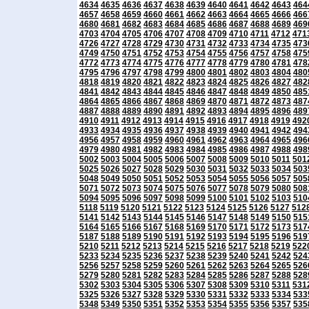
4634
4635
4636
4637
4638
4639
4640
4641
4642
4643
464
4657
4658
4659
4660
4661
4662
4663
4664
4665
4666
466
4680
4681
4682
4683
4684
4685
4686
4687
4688
4689
469
4703
4704
4705
4706
4707
4708
4709
4710
4711
4712
471
4726
4727
4728
4729
4730
4731
4732
4733
4734
4735
473
4749
4750
4751
4752
4753
4754
4755
4756
4757
4758
475
4772
4773
4774
4775
4776
4777
4778
4779
4780
4781
478
4795
4796
4797
4798
4799
4800
4801
4802
4803
4804
480
4818
4819
4820
4821
4822
4823
4824
4825
4826
4827
482
4841
4842
4843
4844
4845
4846
4847
4848
4849
4850
485
4864
4865
4866
4867
4868
4869
4870
4871
4872
4873
487
4887
4888
4889
4890
4891
4892
4893
4894
4895
4896
489
4910
4911
4912
4913
4914
4915
4916
4917
4918
4919
492
4933
4934
4935
4936
4937
4938
4939
4940
4941
4942
494
4956
4957
4958
4959
4960
4961
4962
4963
4964
4965
496
4979
4980
4981
4982
4983
4984
4985
4986
4987
4988
498
5002
5003
5004
5005
5006
5007
5008
5009
5010
5011
501
5025
5026
5027
5028
5029
5030
5031
5032
5033
5034
503
5048
5049
5050
5051
5052
5053
5054
5055
5056
5057
505
5071
5072
5073
5074
5075
5076
5077
5078
5079
5080
508
5094
5095
5096
5097
5098
5099
5100
5101
5102
5103
510
5118
5119
5120
5121
5122
5123
5124
5125
5126
5127
512
5141
5142
5143
5144
5145
5146
5147
5148
5149
5150
515
5164
5165
5166
5167
5168
5169
5170
5171
5172
5173
517
5187
5188
5189
5190
5191
5192
5193
5194
5195
5196
519
5210
5211
5212
5213
5214
5215
5216
5217
5218
5219
522
5233
5234
5235
5236
5237
5238
5239
5240
5241
5242
524
5256
5257
5258
5259
5260
5261
5262
5263
5264
5265
526
5279
5280
5281
5282
5283
5284
5285
5286
5287
5288
528
5302
5303
5304
5305
5306
5307
5308
5309
5310
5311
531
5325
5326
5327
5328
5329
5330
5331
5332
5333
5334
533
5348
5349
5350
5351
5352
5353
5354
5355
5356
5357
535