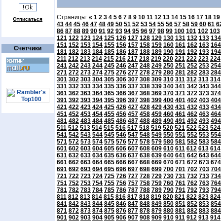
Страницы:
«
1
2
3
4
5
6
7
8
9
10
11
12
13
14
15
16
17
18
19
Отписаться
43
44
45
46
47
48
49
50
51
52
53
54
55
56
57
58
59
60
61
6
86
87
88
89
90
91
92
93
94
95
96
97
98
99
100
101
102
103
121
122
123
124
125
126
127
128
129
130
131
132
133
134
151
152
153
154
155
156
157
158
159
160
161
162
163
164
Счетчики
181
182
183
184
185
186
187
188
189
190
191
192
193
194
211
212
213
214
215
216
217
218
219
220
221
222
223
224
241
242
243
244
245
246
247
248
249
250
251
252
253
254
271
272
273
274
275
276
277
278
279
280
281
282
283
284
301
302
303
304
305
306
307
308
309
310
311
312
313
314
331
332
333
334
335
336
337
338
339
340
341
342
343
344
361
362
363
364
365
366
367
368
369
370
371
372
373
374
391
392
393
394
395
396
397
398
399
400
401
402
403
404
421
422
423
424
425
426
427
428
429
430
431
432
433
434
451
452
453
454
455
456
457
458
459
460
461
462
463
464
481
482
483
484
485
486
487
488
489
490
491
492
493
494
511
512
513
514
515
516
517
518
519
520
521
522
523
524
541
542
543
544
545
546
547
548
549
550
551
552
553
554
571
572
573
574
575
576
577
578
579
580
581
582
583
584
601
602
603
604
605
606
607
608
609
610
611
612
613
614
631
632
633
634
635
636
637
638
639
640
641
642
643
644
661
662
663
664
665
666
667
668
669
670
671
672
673
674
691
692
693
694
695
696
697
698
699
700
701
702
703
704
721
722
723
724
725
726
727
728
729
730
731
732
733
734
751
752
753
754
755
756
757
758
759
760
761
762
763
764
781
782
783
784
785
786
787
788
789
790
791
792
793
794
811
812
813
814
815
816
817
818
819
820
821
822
823
824
841
842
843
844
845
846
847
848
849
850
851
852
853
854
871
872
873
874
875
876
877
878
879
880
881
882
883
884
901
902
903
904
905
906
907
908
909
910
911
912
913
914