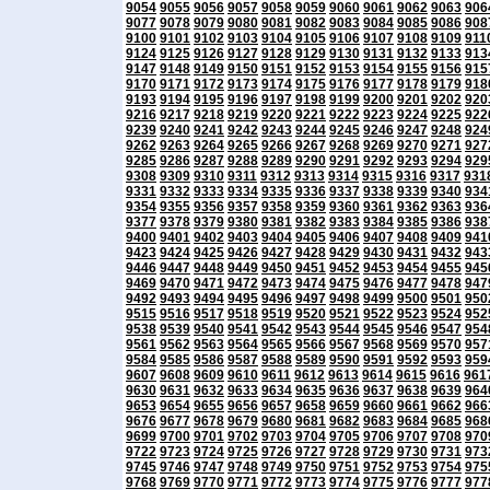
9054
9055
9056
9057
9058
9059
9060
9061
9062
9063
906
9077
9078
9079
9080
9081
9082
9083
9084
9085
9086
908
9100
9101
9102
9103
9104
9105
9106
9107
9108
9109
911
9124
9125
9126
9127
9128
9129
9130
9131
9132
9133
913
9147
9148
9149
9150
9151
9152
9153
9154
9155
9156
915
9170
9171
9172
9173
9174
9175
9176
9177
9178
9179
918
9193
9194
9195
9196
9197
9198
9199
9200
9201
9202
920
9216
9217
9218
9219
9220
9221
9222
9223
9224
9225
922
9239
9240
9241
9242
9243
9244
9245
9246
9247
9248
924
9262
9263
9264
9265
9266
9267
9268
9269
9270
9271
927
9285
9286
9287
9288
9289
9290
9291
9292
9293
9294
929
9308
9309
9310
9311
9312
9313
9314
9315
9316
9317
931
9331
9332
9333
9334
9335
9336
9337
9338
9339
9340
934
9354
9355
9356
9357
9358
9359
9360
9361
9362
9363
936
9377
9378
9379
9380
9381
9382
9383
9384
9385
9386
938
9400
9401
9402
9403
9404
9405
9406
9407
9408
9409
941
9423
9424
9425
9426
9427
9428
9429
9430
9431
9432
943
9446
9447
9448
9449
9450
9451
9452
9453
9454
9455
945
9469
9470
9471
9472
9473
9474
9475
9476
9477
9478
947
9492
9493
9494
9495
9496
9497
9498
9499
9500
9501
950
9515
9516
9517
9518
9519
9520
9521
9522
9523
9524
952
9538
9539
9540
9541
9542
9543
9544
9545
9546
9547
954
9561
9562
9563
9564
9565
9566
9567
9568
9569
9570
957
9584
9585
9586
9587
9588
9589
9590
9591
9592
9593
959
9607
9608
9609
9610
9611
9612
9613
9614
9615
9616
961
9630
9631
9632
9633
9634
9635
9636
9637
9638
9639
964
9653
9654
9655
9656
9657
9658
9659
9660
9661
9662
966
9676
9677
9678
9679
9680
9681
9682
9683
9684
9685
968
9699
9700
9701
9702
9703
9704
9705
9706
9707
9708
970
9722
9723
9724
9725
9726
9727
9728
9729
9730
9731
973
9745
9746
9747
9748
9749
9750
9751
9752
9753
9754
975
9768
9769
9770
9771
9772
9773
9774
9775
9776
9777
977