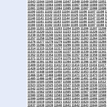
11043
11044
11045
11046
11047
11048
11049
11050
11051
11062
11063
11064
11065
11066
11067
11068
11069
11070
11081
11082
11083
11084
11085
11086
11087
11088
11089
11100
11101
11102
11103
11104
11105
11106
11107
11108
1
11120
11121
11122
11123
11124
11125
11126
11127
11128
1
11140
11141
11142
11143
11144
11145
11146
11147
11148
1
11160
11161
11162
11163
11164
11165
11166
11167
11168
1
11180
11181
11182
11183
11184
11185
11186
11187
11188
1
11200
11201
11202
11203
11204
11205
11206
11207
11208
11219
11220
11221
11222
11223
11224
11225
11226
11227
11238
11239
11240
11241
11242
11243
11244
11245
11246
11257
11258
11259
11260
11261
11262
11263
11264
11265
11276
11277
11278
11279
11280
11281
11282
11283
11284
11295
11296
11297
11298
11299
11300
11301
11302
11303
11314
11315
11316
11317
11318
11319
11320
11321
11322
11333
11334
11335
11336
11337
11338
11339
11340
11341
11352
11353
11354
11355
11356
11357
11358
11359
11360
11371
11372
11373
11374
11375
11376
11377
11378
11379
11390
11391
11392
11393
11394
11395
11396
11397
11398
11409
11410
11411
11412
11413
11414
11415
11416
11417
11428
11429
11430
11431
11432
11433
11434
11435
11436
11447
11448
11449
11450
11451
11452
11453
11454
11455
11466
11467
11468
11469
11470
11471
11472
11473
11474
11485
11486
11487
11488
11489
11490
11491
11492
11493
11504
11505
11506
11507
11508
11509
11510
11511
11512
11523
11524
11525
11526
11527
11528
11529
11530
11531
11542
11543
11544
11545
11546
11547
11548
11549
11550
11561
11562
11563
11564
11565
11566
11567
11568
11569
11580
11581
11582
11583
11584
11585
11586
11587
11588
11599
11600
11601
11602
11603
11604
11605
11606
11607
11618
11619
11620
11621
11622
11623
11624
11625
11626
11637
11638
11639
11640
11641
11642
11643
11644
11645