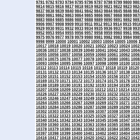
9791
9792
9793
9794
9795
9796
9797
9798
9799
9800
980
9814
9815
9816
9817
9818
9819
9820
9821
9822
9823
982
9837
9838
9839
9840
9841
9842
9843
9844
9845
9846
984
9860
9861
9862
9863
9864
9865
9866
9867
9868
9869
987
9883
9884
9885
9886
9887
9888
9889
9890
9891
9892
989
9906
9907
9908
9909
9910
9911
9912
9913
9914
9915
991
9929
9930
9931
9932
9933
9934
9935
9936
9937
9938
993
9952
9953
9954
9955
9956
9957
9958
9959
9960
9961
996
9975
9976
9977
9978
9979
9980
9981
9982
9983
9984
998
9998
9999
10000
10001
10002
10003
10004
10005
10006
10017
10018
10019
10020
10021
10022
10023
10024
1002
10036
10037
10038
10039
10040
10041
10042
10043
1004
10055
10056
10057
10058
10059
10060
10061
10062
1006
10074
10075
10076
10077
10078
10079
10080
10081
1008
10093
10094
10095
10096
10097
10098
10099
10100
1010
10112
10113
10114
10115
10116
10117
10118
10119
10120
10131
10132
10133
10134
10135
10136
10137
10138
1013
10150
10151
10152
10153
10154
10155
10156
10157
1015
10169
10170
10171
10172
10173
10174
10175
10176
1017
10188
10189
10190
10191
10192
10193
10194
10195
1019
10207
10208
10209
10210
10211
10212
10213
10214
1021
10226
10227
10228
10229
10230
10231
10232
10233
1023
10245
10246
10247
10248
10249
10250
10251
10252
1025
10264
10265
10266
10267
10268
10269
10270
10271
1027
10283
10284
10285
10286
10287
10288
10289
10290
1029
10302
10303
10304
10305
10306
10307
10308
10309
1031
10321
10322
10323
10324
10325
10326
10327
10328
1032
10340
10341
10342
10343
10344
10345
10346
10347
1034
10359
10360
10361
10362
10363
10364
10365
10366
1036
10378
10379
10380
10381
10382
10383
10384
10385
1038
10397
10398
10399
10400
10401
10402
10403
10404
1040
10416
10417
10418
10419
10420
10421
10422
10423
1042