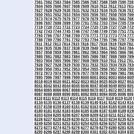
7581
7582
7583
7584
7585
7586
7587
7588
7589
7590
759
7604
7605
7606
7607
7608
7609
7610
7611
7612
7613
761
7627
7628
7629
7630
7631
7632
7633
7634
7635
7636
763
7650
7651
7652
7653
7654
7655
7656
7657
7658
7659
766
7673
7674
7675
7676
7677
7678
7679
7680
7681
7682
768
7696
7697
7698
7699
7700
7701
7702
7703
7704
7705
770
7719
7720
7721
7722
7723
7724
7725
7726
7727
7728
772
7742
7743
7744
7745
7746
7747
7748
7749
7750
7751
775
7765
7766
7767
7768
7769
7770
7771
7772
7773
7774
777
7788
7789
7790
7791
7792
7793
7794
7795
7796
7797
779
7811
7812
7813
7814
7815
7816
7817
7818
7819
7820
782
7834
7835
7836
7837
7838
7839
7840
7841
7842
7843
784
7857
7858
7859
7860
7861
7862
7863
7864
7865
7866
786
7880
7881
7882
7883
7884
7885
7886
7887
7888
7889
789
7903
7904
7905
7906
7907
7908
7909
7910
7911
7912
791
7926
7927
7928
7929
7930
7931
7932
7933
7934
7935
793
7949
7950
7951
7952
7953
7954
7955
7956
7957
7958
795
7972
7973
7974
7975
7976
7977
7978
7979
7980
7981
798
7995
7996
7997
7998
7999
8000
8001
8002
8003
8004
800
8018
8019
8020
8021
8022
8023
8024
8025
8026
8027
802
8041
8042
8043
8044
8045
8046
8047
8048
8049
8050
805
8064
8065
8066
8067
8068
8069
8070
8071
8072
8073
807
8087
8088
8089
8090
8091
8092
8093
8094
8095
8096
809
8110
8111
8112
8113
8114
8115
8116
8117
8118
8119
8120
8134
8135
8136
8137
8138
8139
8140
8141
8142
8143
814
8157
8158
8159
8160
8161
8162
8163
8164
8165
8166
816
8180
8181
8182
8183
8184
8185
8186
8187
8188
8189
819
8203
8204
8205
8206
8207
8208
8209
8210
8211
8212
821
8226
8227
8228
8229
8230
8231
8232
8233
8234
8235
823
8249
8250
8251
8252
8253
8254
8255
8256
8257
8258
825
8272
8273
8274
8275
8276
8277
8278
8279
8280
8281
828
8295
8296
8297
8298
8299
8300
8301
8302
8303
8304
830