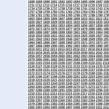
1688
1689
1690
1691
1692
1693
1694
1695
1696
1697
169
1711
1712
1713
1714
1715
1716
1717
1718
1719
1720
172
1734
1735
1736
1737
1738
1739
1740
1741
1742
1743
174
1757
1758
1759
1760
1761
1762
1763
1764
1765
1766
176
1780
1781
1782
1783
1784
1785
1786
1787
1788
1789
179
1803
1804
1805
1806
1807
1808
1809
1810
1811
1812
181
1826
1827
1828
1829
1830
1831
1832
1833
1834
1835
183
1849
1850
1851
1852
1853
1854
1855
1856
1857
1858
185
1872
1873
1874
1875
1876
1877
1878
1879
1880
1881
188
1895
1896
1897
1898
1899
1900
1901
1902
1903
1904
190
1918
1919
1920
1921
1922
1923
1924
1925
1926
1927
192
1941
1942
1943
1944
1945
1946
1947
1948
1949
1950
195
1964
1965
1966
1967
1968
1969
1970
1971
1972
1973
197
1987
1988
1989
1990
1991
1992
1993
1994
1995
1996
199
2010
2011
2012
2013
2014
2015
2016
2017
2018
2019
202
2033
2034
2035
2036
2037
2038
2039
2040
2041
2042
204
2056
2057
2058
2059
2060
2061
2062
2063
2064
2065
206
2079
2080
2081
2082
2083
2084
2085
2086
2087
2088
208
2102
2103
2104
2105
2106
2107
2108
2109
2110
2111
211
2126
2127
2128
2129
2130
2131
2132
2133
2134
2135
213
2149
2150
2151
2152
2153
2154
2155
2156
2157
2158
215
2172
2173
2174
2175
2176
2177
2178
2179
2180
2181
218
2195
2196
2197
2198
2199
2200
2201
2202
2203
2204
220
2218
2219
2220
2221
2222
2223
2224
2225
2226
2227
222
2241
2242
2243
2244
2245
2246
2247
2248
2249
2250
225
2264
2265
2266
2267
2268
2269
2270
2271
2272
2273
227
2287
2288
2289
2290
2291
2292
2293
2294
2295
2296
229
2310
2311
2312
2313
2314
2315
2316
2317
2318
2319
232
2333
2334
2335
2336
2337
2338
2339
2340
2341
2342
234
2356
2357
2358
2359
2360
2361
2362
2363
2364
2365
236
2379
2380
2381
2382
2383
2384
2385
2386
2387
2388
238
2402
2403
2404
2405
2406
2407
2408
2409
2410
2411
241