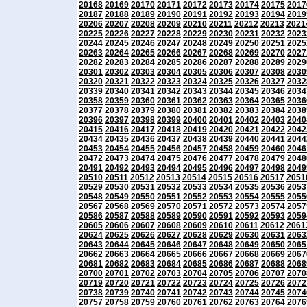
20168
20169
20170
20171
20172
20173
20174
20175
2017
20187
20188
20189
20190
20191
20192
20193
20194
2019
20206
20207
20208
20209
20210
20211
20212
20213
2021
20225
20226
20227
20228
20229
20230
20231
20232
2023
20244
20245
20246
20247
20248
20249
20250
20251
2025
20263
20264
20265
20266
20267
20268
20269
20270
2027
20282
20283
20284
20285
20286
20287
20288
20289
2029
20301
20302
20303
20304
20305
20306
20307
20308
2030
20320
20321
20322
20323
20324
20325
20326
20327
2032
20339
20340
20341
20342
20343
20344
20345
20346
2034
20358
20359
20360
20361
20362
20363
20364
20365
2036
20377
20378
20379
20380
20381
20382
20383
20384
2038
20396
20397
20398
20399
20400
20401
20402
20403
2040
20415
20416
20417
20418
20419
20420
20421
20422
2042
20434
20435
20436
20437
20438
20439
20440
20441
2044
20453
20454
20455
20456
20457
20458
20459
20460
2046
20472
20473
20474
20475
20476
20477
20478
20479
2048
20491
20492
20493
20494
20495
20496
20497
20498
2049
20510
20511
20512
20513
20514
20515
20516
20517
2051
20529
20530
20531
20532
20533
20534
20535
20536
2053
20548
20549
20550
20551
20552
20553
20554
20555
2055
20567
20568
20569
20570
20571
20572
20573
20574
2057
20586
20587
20588
20589
20590
20591
20592
20593
2059
20605
20606
20607
20608
20609
20610
20611
20612
2061
20624
20625
20626
20627
20628
20629
20630
20631
2063
20643
20644
20645
20646
20647
20648
20649
20650
2065
20662
20663
20664
20665
20666
20667
20668
20669
2067
20681
20682
20683
20684
20685
20686
20687
20688
2068
20700
20701
20702
20703
20704
20705
20706
20707
2070
20719
20720
20721
20722
20723
20724
20725
20726
2072
20738
20739
20740
20741
20742
20743
20744
20745
2074
20757
20758
20759
20760
20761
20762
20763
20764
2076