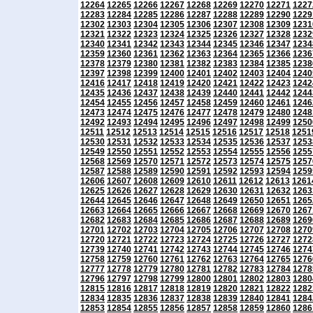
12264
12265
12266
12267
12268
12269
12270
12271
1227
12283
12284
12285
12286
12287
12288
12289
12290
1229
12302
12303
12304
12305
12306
12307
12308
12309
1231
12321
12322
12323
12324
12325
12326
12327
12328
1232
12340
12341
12342
12343
12344
12345
12346
12347
1234
12359
12360
12361
12362
12363
12364
12365
12366
1236
12378
12379
12380
12381
12382
12383
12384
12385
1238
12397
12398
12399
12400
12401
12402
12403
12404
1240
12416
12417
12418
12419
12420
12421
12422
12423
1242
12435
12436
12437
12438
12439
12440
12441
12442
1244
12454
12455
12456
12457
12458
12459
12460
12461
1246
12473
12474
12475
12476
12477
12478
12479
12480
1248
12492
12493
12494
12495
12496
12497
12498
12499
1250
12511
12512
12513
12514
12515
12516
12517
12518
1251
12530
12531
12532
12533
12534
12535
12536
12537
1253
12549
12550
12551
12552
12553
12554
12555
12556
1255
12568
12569
12570
12571
12572
12573
12574
12575
1257
12587
12588
12589
12590
12591
12592
12593
12594
1259
12606
12607
12608
12609
12610
12611
12612
12613
1261
12625
12626
12627
12628
12629
12630
12631
12632
1263
12644
12645
12646
12647
12648
12649
12650
12651
1265
12663
12664
12665
12666
12667
12668
12669
12670
1267
12682
12683
12684
12685
12686
12687
12688
12689
1269
12701
12702
12703
12704
12705
12706
12707
12708
1270
12720
12721
12722
12723
12724
12725
12726
12727
1272
12739
12740
12741
12742
12743
12744
12745
12746
1274
12758
12759
12760
12761
12762
12763
12764
12765
1276
12777
12778
12779
12780
12781
12782
12783
12784
1278
12796
12797
12798
12799
12800
12801
12802
12803
1280
12815
12816
12817
12818
12819
12820
12821
12822
1282
12834
12835
12836
12837
12838
12839
12840
12841
1284
12853
12854
12855
12856
12857
12858
12859
12860
1286