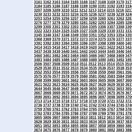
3161
3162
3163
3164
3165
3166
3167
3168
3169
3170
317
3184
3185
3186
3187
3188
3189
3190
3191
3192
3193
319
3207
3208
3209
3210
3211
3212
3213
3214
3215
3216
321
3230
3231
3232
3233
3234
3235
3236
3237
3238
3239
324
3253
3254
3255
3256
3257
3258
3259
3260
3261
3262
326
3276
3277
3278
3279
3280
3281
3282
3283
3284
3285
328
3299
3300
3301
3302
3303
3304
3305
3306
3307
3308
330
3322
3323
3324
3325
3326
3327
3328
3329
3330
3331
333
3345
3346
3347
3348
3349
3350
3351
3352
3353
3354
335
3368
3369
3370
3371
3372
3373
3374
3375
3376
3377
337
3391
3392
3393
3394
3395
3396
3397
3398
3399
3400
340
3414
3415
3416
3417
3418
3419
3420
3421
3422
3423
342
3437
3438
3439
3440
3441
3442
3443
3444
3445
3446
344
3460
3461
3462
3463
3464
3465
3466
3467
3468
3469
347
3483
3484
3485
3486
3487
3488
3489
3490
3491
3492
349
3506
3507
3508
3509
3510
3511
3512
3513
3514
3515
351
3529
3530
3531
3532
3533
3534
3535
3536
3537
3538
353
3552
3553
3554
3555
3556
3557
3558
3559
3560
3561
356
3575
3576
3577
3578
3579
3580
3581
3582
3583
3584
358
3598
3599
3600
3601
3602
3603
3604
3605
3606
3607
360
3621
3622
3623
3624
3625
3626
3627
3628
3629
3630
363
3644
3645
3646
3647
3648
3649
3650
3651
3652
3653
365
3667
3668
3669
3670
3671
3672
3673
3674
3675
3676
367
3690
3691
3692
3693
3694
3695
3696
3697
3698
3699
370
3713
3714
3715
3716
3717
3718
3719
3720
3721
3722
372
3736
3737
3738
3739
3740
3741
3742
3743
3744
3745
374
3759
3760
3761
3762
3763
3764
3765
3766
3767
3768
376
3782
3783
3784
3785
3786
3787
3788
3789
3790
3791
379
3805
3806
3807
3808
3809
3810
3811
3812
3813
3814
381
3828
3829
3830
3831
3832
3833
3834
3835
3836
3837
383
3851
3852
3853
3854
3855
3856
3857
3858
3859
3860
386
3874
3875
3876
3877
3878
3879
3880
3881
3882
3883
388