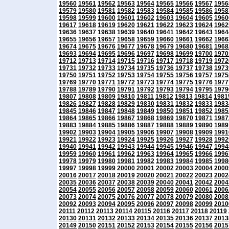
19560
19561
19562
19563
19564
19565
19566
19567
1956
19579
19580
19581
19582
19583
19584
19585
19586
1958
19598
19599
19600
19601
19602
19603
19604
19605
1960
19617
19618
19619
19620
19621
19622
19623
19624
1962
19636
19637
19638
19639
19640
19641
19642
19643
1964
19655
19656
19657
19658
19659
19660
19661
19662
1966
19674
19675
19676
19677
19678
19679
19680
19681
1968
19693
19694
19695
19696
19697
19698
19699
19700
1970
19712
19713
19714
19715
19716
19717
19718
19719
1972
19731
19732
19733
19734
19735
19736
19737
19738
1973
19750
19751
19752
19753
19754
19755
19756
19757
1975
19769
19770
19771
19772
19773
19774
19775
19776
1977
19788
19789
19790
19791
19792
19793
19794
19795
1979
19807
19808
19809
19810
19811
19812
19813
19814
1981
19826
19827
19828
19829
19830
19831
19832
19833
1983
19845
19846
19847
19848
19849
19850
19851
19852
1985
19864
19865
19866
19867
19868
19869
19870
19871
1987
19883
19884
19885
19886
19887
19888
19889
19890
1989
19902
19903
19904
19905
19906
19907
19908
19909
1991
19921
19922
19923
19924
19925
19926
19927
19928
1992
19940
19941
19942
19943
19944
19945
19946
19947
1994
19959
19960
19961
19962
19963
19964
19965
19966
1996
19978
19979
19980
19981
19982
19983
19984
19985
1998
19997
19998
19999
20000
20001
20002
20003
20004
2000
20016
20017
20018
20019
20020
20021
20022
20023
2002
20035
20036
20037
20038
20039
20040
20041
20042
2004
20054
20055
20056
20057
20058
20059
20060
20061
2006
20073
20074
20075
20076
20077
20078
20079
20080
2008
20092
20093
20094
20095
20096
20097
20098
20099
2010
20111
20112
20113
20114
20115
20116
20117
20118
20119
20130
20131
20132
20133
20134
20135
20136
20137
2013
20149
20150
20151
20152
20153
20154
20155
20156
2015