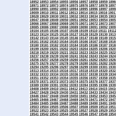
18952
18953
18954
18955
18956
18957
18958
18959
1896
18971
18972
18973
18974
18975
18976
18977
18978
1897
18990
18991
18992
18993
18994
18995
18996
18997
1899
19009
19010
19011
19012
19013
19014
19015
19016
1901
19028
19029
19030
19031
19032
19033
19034
19035
1903
19047
19048
19049
19050
19051
19052
19053
19054
1905
19066
19067
19068
19069
19070
19071
19072
19073
1907
19085
19086
19087
19088
19089
19090
19091
19092
1909
19104
19105
19106
19107
19108
19109
19110
19111
1911
19123
19124
19125
19126
19127
19128
19129
19130
1913
19142
19143
19144
19145
19146
19147
19148
19149
1915
19161
19162
19163
19164
19165
19166
19167
19168
1916
19180
19181
19182
19183
19184
19185
19186
19187
1918
19199
19200
19201
19202
19203
19204
19205
19206
1920
19218
19219
19220
19221
19222
19223
19224
19225
1922
19237
19238
19239
19240
19241
19242
19243
19244
1924
19256
19257
19258
19259
19260
19261
19262
19263
1926
19275
19276
19277
19278
19279
19280
19281
19282
1928
19294
19295
19296
19297
19298
19299
19300
19301
1930
19313
19314
19315
19316
19317
19318
19319
19320
1932
19332
19333
19334
19335
19336
19337
19338
19339
1934
19351
19352
19353
19354
19355
19356
19357
19358
1935
19370
19371
19372
19373
19374
19375
19376
19377
1937
19389
19390
19391
19392
19393
19394
19395
19396
1939
19408
19409
19410
19411
19412
19413
19414
19415
1941
19427
19428
19429
19430
19431
19432
19433
19434
1943
19446
19447
19448
19449
19450
19451
19452
19453
1945
19465
19466
19467
19468
19469
19470
19471
19472
1947
19484
19485
19486
19487
19488
19489
19490
19491
1949
19503
19504
19505
19506
19507
19508
19509
19510
1951
19522
19523
19524
19525
19526
19527
19528
19529
1953
19541
19542
19543
19544
19545
19546
19547
19548
1954