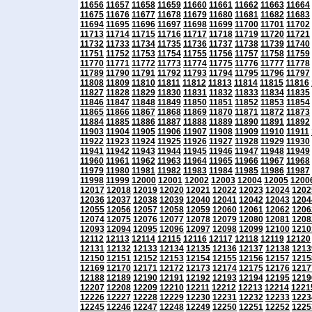
11656
11657
11658
11659
11660
11661
11662
11663
11664
11675
11676
11677
11678
11679
11680
11681
11682
11683
11694
11695
11696
11697
11698
11699
11700
11701
11702
11713
11714
11715
11716
11717
11718
11719
11720
11721
11732
11733
11734
11735
11736
11737
11738
11739
11740
11751
11752
11753
11754
11755
11756
11757
11758
11759
11770
11771
11772
11773
11774
11775
11776
11777
11778
11789
11790
11791
11792
11793
11794
11795
11796
11797
11808
11809
11810
11811
11812
11813
11814
11815
11816
11827
11828
11829
11830
11831
11832
11833
11834
11835
11846
11847
11848
11849
11850
11851
11852
11853
11854
11865
11866
11867
11868
11869
11870
11871
11872
11873
11884
11885
11886
11887
11888
11889
11890
11891
11892
11903
11904
11905
11906
11907
11908
11909
11910
11911
11922
11923
11924
11925
11926
11927
11928
11929
11930
11941
11942
11943
11944
11945
11946
11947
11948
11949
11960
11961
11962
11963
11964
11965
11966
11967
11968
11979
11980
11981
11982
11983
11984
11985
11986
11987
11998
11999
12000
12001
12002
12003
12004
12005
1200
12017
12018
12019
12020
12021
12022
12023
12024
1202
12036
12037
12038
12039
12040
12041
12042
12043
1204
12055
12056
12057
12058
12059
12060
12061
12062
1206
12074
12075
12076
12077
12078
12079
12080
12081
1208
12093
12094
12095
12096
12097
12098
12099
12100
1210
12112
12113
12114
12115
12116
12117
12118
12119
12120
12131
12132
12133
12134
12135
12136
12137
12138
1213
12150
12151
12152
12153
12154
12155
12156
12157
1215
12169
12170
12171
12172
12173
12174
12175
12176
1217
12188
12189
12190
12191
12192
12193
12194
12195
1219
12207
12208
12209
12210
12211
12212
12213
12214
1221
12226
12227
12228
12229
12230
12231
12232
12233
1223
12245
12246
12247
12248
12249
12250
12251
12252
1225