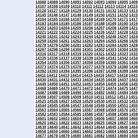
14088
14089
14090
14091
14092
14093
14094
14095
1409
14107
14108
14109
14110
14111
14112
14113
14114
14115
14126
14127
14128
14129
14130
14131
14132
14133
1413
14145
14146
14147
14148
14149
14150
14151
14152
1415
14164
14165
14166
14167
14168
14169
14170
14171
1417
14183
14184
14185
14186
14187
14188
14189
14190
1419
14202
14203
14204
14205
14206
14207
14208
14209
1421
14221
14222
14223
14224
14225
14226
14227
14228
1422
14240
14241
14242
14243
14244
14245
14246
14247
1424
14259
14260
14261
14262
14263
14264
14265
14266
1426
14278
14279
14280
14281
14282
14283
14284
14285
1428
14297
14298
14299
14300
14301
14302
14303
14304
1430
14316
14317
14318
14319
14320
14321
14322
14323
1432
14335
14336
14337
14338
14339
14340
14341
14342
1434
14354
14355
14356
14357
14358
14359
14360
14361
1436
14373
14374
14375
14376
14377
14378
14379
14380
1438
14392
14393
14394
14395
14396
14397
14398
14399
1440
14411
14412
14413
14414
14415
14416
14417
14418
1441
14430
14431
14432
14433
14434
14435
14436
14437
1443
14449
14450
14451
14452
14453
14454
14455
14456
1445
14468
14469
14470
14471
14472
14473
14474
14475
1447
14487
14488
14489
14490
14491
14492
14493
14494
1449
14506
14507
14508
14509
14510
14511
14512
14513
1451
14525
14526
14527
14528
14529
14530
14531
14532
1453
14544
14545
14546
14547
14548
14549
14550
14551
1455
14563
14564
14565
14566
14567
14568
14569
14570
1457
14582
14583
14584
14585
14586
14587
14588
14589
1459
14601
14602
14603
14604
14605
14606
14607
14608
1460
14620
14621
14622
14623
14624
14625
14626
14627
1462
14639
14640
14641
14642
14643
14644
14645
14646
1464
14658
14659
14660
14661
14662
14663
14664
14665
1466
14677
14678
14679
14680
14681
14682
14683
14684
1468