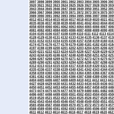
3897
3898
3899
3900
3901
3902
3903
3904
3905
3906
390
3920
3921
3922
3923
3924
3925
3926
3927
3928
3929
393
3943
3944
3945
3946
3947
3948
3949
3950
3951
3952
395
3966
3967
3968
3969
3970
3971
3972
3973
3974
3975
397
3989
3990
3991
3992
3993
3994
3995
3996
3997
3998
399
4012
4013
4014
4015
4016
4017
4018
4019
4020
4021
402
4035
4036
4037
4038
4039
4040
4041
4042
4043
4044
404
4058
4059
4060
4061
4062
4063
4064
4065
4066
4067
406
4081
4082
4083
4084
4085
4086
4087
4088
4089
4090
409
4104
4105
4106
4107
4108
4109
4110
4111
4112
4113
4114
4128
4129
4130
4131
4132
4133
4134
4135
4136
4137
413
4151
4152
4153
4154
4155
4156
4157
4158
4159
4160
416
4174
4175
4176
4177
4178
4179
4180
4181
4182
4183
418
4197
4198
4199
4200
4201
4202
4203
4204
4205
4206
420
4220
4221
4222
4223
4224
4225
4226
4227
4228
4229
423
4243
4244
4245
4246
4247
4248
4249
4250
4251
4252
425
4266
4267
4268
4269
4270
4271
4272
4273
4274
4275
427
4289
4290
4291
4292
4293
4294
4295
4296
4297
4298
429
4312
4313
4314
4315
4316
4317
4318
4319
4320
4321
432
4335
4336
4337
4338
4339
4340
4341
4342
4343
4344
434
4358
4359
4360
4361
4362
4363
4364
4365
4366
4367
436
4381
4382
4383
4384
4385
4386
4387
4388
4389
4390
439
4404
4405
4406
4407
4408
4409
4410
4411
4412
4413
441
4427
4428
4429
4430
4431
4432
4433
4434
4435
4436
443
4450
4451
4452
4453
4454
4455
4456
4457
4458
4459
446
4473
4474
4475
4476
4477
4478
4479
4480
4481
4482
448
4496
4497
4498
4499
4500
4501
4502
4503
4504
4505
450
4519
4520
4521
4522
4523
4524
4525
4526
4527
4528
452
4542
4543
4544
4545
4546
4547
4548
4549
4550
4551
455
4565
4566
4567
4568
4569
4570
4571
4572
4573
4574
457
4588
4589
4590
4591
4592
4593
4594
4595
4596
4597
459
4611
4612
4613
4614
4615
4616
4617
4618
4619
4620
462