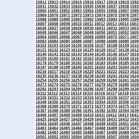
15912
15913
15914
15915
15916
15917
15918
15919
1592
15931
15932
15933
15934
15935
15936
15937
15938
1593
15950
15951
15952
15953
15954
15955
15956
15957
1595
15969
15970
15971
15972
15973
15974
15975
15976
1597
15988
15989
15990
15991
15992
15993
15994
15995
1599
16007
16008
16009
16010
16011
16012
16013
16014
1601
16026
16027
16028
16029
16030
16031
16032
16033
1603
16045
16046
16047
16048
16049
16050
16051
16052
1605
16064
16065
16066
16067
16068
16069
16070
16071
1607
16083
16084
16085
16086
16087
16088
16089
16090
1609
16102
16103
16104
16105
16106
16107
16108
16109
1611
16121
16122
16123
16124
16125
16126
16127
16128
1612
16140
16141
16142
16143
16144
16145
16146
16147
1614
16159
16160
16161
16162
16163
16164
16165
16166
1616
16178
16179
16180
16181
16182
16183
16184
16185
1618
16197
16198
16199
16200
16201
16202
16203
16204
1620
16216
16217
16218
16219
16220
16221
16222
16223
1622
16235
16236
16237
16238
16239
16240
16241
16242
1624
16254
16255
16256
16257
16258
16259
16260
16261
1626
16273
16274
16275
16276
16277
16278
16279
16280
1628
16292
16293
16294
16295
16296
16297
16298
16299
1630
16311
16312
16313
16314
16315
16316
16317
16318
1631
16330
16331
16332
16333
16334
16335
16336
16337
1633
16349
16350
16351
16352
16353
16354
16355
16356
1635
16368
16369
16370
16371
16372
16373
16374
16375
1637
16387
16388
16389
16390
16391
16392
16393
16394
1639
16406
16407
16408
16409
16410
16411
16412
16413
1641
16425
16426
16427
16428
16429
16430
16431
16432
1643
16444
16445
16446
16447
16448
16449
16450
16451
1645
16463
16464
16465
16466
16467
16468
16469
16470
1647
16482
16483
16484
16485
16486
16487
16488
16489
1649
16501
16502
16503
16504
16505
16506
16507
16508
1650