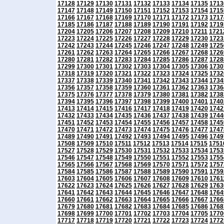
17128
17129
17130
17131
17132
17133
17134
17135
1713
17147
17148
17149
17150
17151
17152
17153
17154
1715
17166
17167
17168
17169
17170
17171
17172
17173
1717
17185
17186
17187
17188
17189
17190
17191
17192
1719
17204
17205
17206
17207
17208
17209
17210
17211
1721
17223
17224
17225
17226
17227
17228
17229
17230
1723
17242
17243
17244
17245
17246
17247
17248
17249
1725
17261
17262
17263
17264
17265
17266
17267
17268
1726
17280
17281
17282
17283
17284
17285
17286
17287
1728
17299
17300
17301
17302
17303
17304
17305
17306
1730
17318
17319
17320
17321
17322
17323
17324
17325
1732
17337
17338
17339
17340
17341
17342
17343
17344
1734
17356
17357
17358
17359
17360
17361
17362
17363
1736
17375
17376
17377
17378
17379
17380
17381
17382
1738
17394
17395
17396
17397
17398
17399
17400
17401
1740
17413
17414
17415
17416
17417
17418
17419
17420
1742
17432
17433
17434
17435
17436
17437
17438
17439
1744
17451
17452
17453
17454
17455
17456
17457
17458
1745
17470
17471
17472
17473
17474
17475
17476
17477
1747
17489
17490
17491
17492
17493
17494
17495
17496
1749
17508
17509
17510
17511
17512
17513
17514
17515
1751
17527
17528
17529
17530
17531
17532
17533
17534
1753
17546
17547
17548
17549
17550
17551
17552
17553
1755
17565
17566
17567
17568
17569
17570
17571
17572
1757
17584
17585
17586
17587
17588
17589
17590
17591
1759
17603
17604
17605
17606
17607
17608
17609
17610
1761
17622
17623
17624
17625
17626
17627
17628
17629
1763
17641
17642
17643
17644
17645
17646
17647
17648
1764
17660
17661
17662
17663
17664
17665
17666
17667
1766
17679
17680
17681
17682
17683
17684
17685
17686
1768
17698
17699
17700
17701
17702
17703
17704
17705
1770
17717
17718
17719
17720
17721
17722
17723
17724
1772