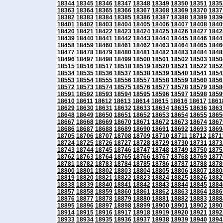
18344
18345
18346
18347
18348
18349
18350
18351
1835
18363
18364
18365
18366
18367
18368
18369
18370
1837
18382
18383
18384
18385
18386
18387
18388
18389
1839
18401
18402
18403
18404
18405
18406
18407
18408
1840
18420
18421
18422
18423
18424
18425
18426
18427
1842
18439
18440
18441
18442
18443
18444
18445
18446
1844
18458
18459
18460
18461
18462
18463
18464
18465
1846
18477
18478
18479
18480
18481
18482
18483
18484
1848
18496
18497
18498
18499
18500
18501
18502
18503
1850
18515
18516
18517
18518
18519
18520
18521
18522
1852
18534
18535
18536
18537
18538
18539
18540
18541
1854
18553
18554
18555
18556
18557
18558
18559
18560
1856
18572
18573
18574
18575
18576
18577
18578
18579
1858
18591
18592
18593
18594
18595
18596
18597
18598
1859
18610
18611
18612
18613
18614
18615
18616
18617
1861
18629
18630
18631
18632
18633
18634
18635
18636
1863
18648
18649
18650
18651
18652
18653
18654
18655
1865
18667
18668
18669
18670
18671
18672
18673
18674
1867
18686
18687
18688
18689
18690
18691
18692
18693
1869
18705
18706
18707
18708
18709
18710
18711
18712
1871
18724
18725
18726
18727
18728
18729
18730
18731
1873
18743
18744
18745
18746
18747
18748
18749
18750
1875
18762
18763
18764
18765
18766
18767
18768
18769
1877
18781
18782
18783
18784
18785
18786
18787
18788
1878
18800
18801
18802
18803
18804
18805
18806
18807
1880
18819
18820
18821
18822
18823
18824
18825
18826
1882
18838
18839
18840
18841
18842
18843
18844
18845
1884
18857
18858
18859
18860
18861
18862
18863
18864
1886
18876
18877
18878
18879
18880
18881
18882
18883
1888
18895
18896
18897
18898
18899
18900
18901
18902
1890
18914
18915
18916
18917
18918
18919
18920
18921
1892
18933
18934
18935
18936
18937
18938
18939
18940
1894