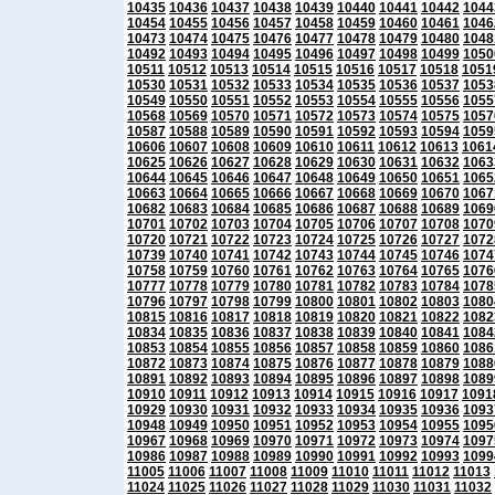
10435
10436
10437
10438
10439
10440
10441
10442
1044
10454
10455
10456
10457
10458
10459
10460
10461
1046
10473
10474
10475
10476
10477
10478
10479
10480
1048
10492
10493
10494
10495
10496
10497
10498
10499
1050
10511
10512
10513
10514
10515
10516
10517
10518
1051
10530
10531
10532
10533
10534
10535
10536
10537
1053
10549
10550
10551
10552
10553
10554
10555
10556
1055
10568
10569
10570
10571
10572
10573
10574
10575
1057
10587
10588
10589
10590
10591
10592
10593
10594
1059
10606
10607
10608
10609
10610
10611
10612
10613
1061
10625
10626
10627
10628
10629
10630
10631
10632
1063
10644
10645
10646
10647
10648
10649
10650
10651
1065
10663
10664
10665
10666
10667
10668
10669
10670
1067
10682
10683
10684
10685
10686
10687
10688
10689
1069
10701
10702
10703
10704
10705
10706
10707
10708
1070
10720
10721
10722
10723
10724
10725
10726
10727
1072
10739
10740
10741
10742
10743
10744
10745
10746
1074
10758
10759
10760
10761
10762
10763
10764
10765
1076
10777
10778
10779
10780
10781
10782
10783
10784
1078
10796
10797
10798
10799
10800
10801
10802
10803
1080
10815
10816
10817
10818
10819
10820
10821
10822
1082
10834
10835
10836
10837
10838
10839
10840
10841
1084
10853
10854
10855
10856
10857
10858
10859
10860
1086
10872
10873
10874
10875
10876
10877
10878
10879
1088
10891
10892
10893
10894
10895
10896
10897
10898
1089
10910
10911
10912
10913
10914
10915
10916
10917
1091
10929
10930
10931
10932
10933
10934
10935
10936
1093
10948
10949
10950
10951
10952
10953
10954
10955
1095
10967
10968
10969
10970
10971
10972
10973
10974
1097
10986
10987
10988
10989
10990
10991
10992
10993
1099
11005
11006
11007
11008
11009
11010
11011
11012
11013
11024
11025
11026
11027
11028
11029
11030
11031
11032