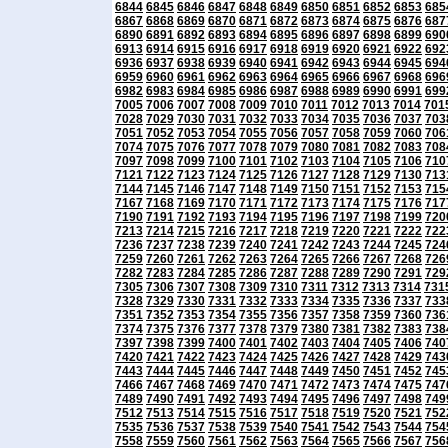
6844
6845
6846
6847
6848
6849
6850
6851
6852
6853
685
6867
6868
6869
6870
6871
6872
6873
6874
6875
6876
687
6890
6891
6892
6893
6894
6895
6896
6897
6898
6899
690
6913
6914
6915
6916
6917
6918
6919
6920
6921
6922
692
6936
6937
6938
6939
6940
6941
6942
6943
6944
6945
694
6959
6960
6961
6962
6963
6964
6965
6966
6967
6968
696
6982
6983
6984
6985
6986
6987
6988
6989
6990
6991
699
7005
7006
7007
7008
7009
7010
7011
7012
7013
7014
701
7028
7029
7030
7031
7032
7033
7034
7035
7036
7037
703
7051
7052
7053
7054
7055
7056
7057
7058
7059
7060
706
7074
7075
7076
7077
7078
7079
7080
7081
7082
7083
708
7097
7098
7099
7100
7101
7102
7103
7104
7105
7106
710
7121
7122
7123
7124
7125
7126
7127
7128
7129
7130
713
7144
7145
7146
7147
7148
7149
7150
7151
7152
7153
715
7167
7168
7169
7170
7171
7172
7173
7174
7175
7176
717
7190
7191
7192
7193
7194
7195
7196
7197
7198
7199
720
7213
7214
7215
7216
7217
7218
7219
7220
7221
7222
722
7236
7237
7238
7239
7240
7241
7242
7243
7244
7245
724
7259
7260
7261
7262
7263
7264
7265
7266
7267
7268
726
7282
7283
7284
7285
7286
7287
7288
7289
7290
7291
729
7305
7306
7307
7308
7309
7310
7311
7312
7313
7314
731
7328
7329
7330
7331
7332
7333
7334
7335
7336
7337
733
7351
7352
7353
7354
7355
7356
7357
7358
7359
7360
736
7374
7375
7376
7377
7378
7379
7380
7381
7382
7383
738
7397
7398
7399
7400
7401
7402
7403
7404
7405
7406
740
7420
7421
7422
7423
7424
7425
7426
7427
7428
7429
743
7443
7444
7445
7446
7447
7448
7449
7450
7451
7452
745
7466
7467
7468
7469
7470
7471
7472
7473
7474
7475
747
7489
7490
7491
7492
7493
7494
7495
7496
7497
7498
749
7512
7513
7514
7515
7516
7517
7518
7519
7520
7521
752
7535
7536
7537
7538
7539
7540
7541
7542
7543
7544
754
7558
7559
7560
7561
7562
7563
7564
7565
7566
7567
756