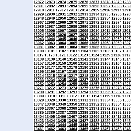
12872
12873
12874
12875
12876
12877
12878
12879
1288
12891
12892
12893
12894
12895
12896
12897
12898
1289
12910
12911
12912
12913
12914
12915
12916
12917
1291
12929
12930
12931
12932
12933
12934
12935
12936
1293
12948
12949
12950
12951
12952
12953
12954
12955
1295
12967
12968
12969
12970
12971
12972
12973
12974
1297
12986
12987
12988
12989
12990
12991
12992
12993
1299
13005
13006
13007
13008
13009
13010
13011
13012
1301
13024
13025
13026
13027
13028
13029
13030
13031
1303
13043
13044
13045
13046
13047
13048
13049
13050
1305
13062
13063
13064
13065
13066
13067
13068
13069
1307
13081
13082
13083
13084
13085
13086
13087
13088
1308
13100
13101
13102
13103
13104
13105
13106
13107
1310
13119
13120
13121
13122
13123
13124
13125
13126
1312
13138
13139
13140
13141
13142
13143
13144
13145
1314
13157
13158
13159
13160
13161
13162
13163
13164
1316
13176
13177
13178
13179
13180
13181
13182
13183
1318
13195
13196
13197
13198
13199
13200
13201
13202
1320
13214
13215
13216
13217
13218
13219
13220
13221
1322
13233
13234
13235
13236
13237
13238
13239
13240
1324
13252
13253
13254
13255
13256
13257
13258
13259
1326
13271
13272
13273
13274
13275
13276
13277
13278
1327
13290
13291
13292
13293
13294
13295
13296
13297
1329
13309
13310
13311
13312
13313
13314
13315
13316
1331
13328
13329
13330
13331
13332
13333
13334
13335
1333
13347
13348
13349
13350
13351
13352
13353
13354
1335
13366
13367
13368
13369
13370
13371
13372
13373
1337
13385
13386
13387
13388
13389
13390
13391
13392
1339
13404
13405
13406
13407
13408
13409
13410
13411
1341
13423
13424
13425
13426
13427
13428
13429
13430
1343
13442
13443
13444
13445
13446
13447
13448
13449
1345
13461
13462
13463
13464
13465
13466
13467
13468
1346