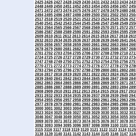
2425
2426
2427
2428
2429
2430
2431
2432
2433
2434
243
2448
2449
2450
2451
2452
2453
2454
2455
2456
2457
245
2471
2472
2473
2474
2475
2476
2477
2478
2479
2480
248
2494
2495
2496
2497
2498
2499
2500
2501
2502
2503
250
2517
2518
2519
2520
2521
2522
2523
2524
2525
2526
252
2540
2541
2542
2543
2544
2545
2546
2547
2548
2549
255
2563
2564
2565
2566
2567
2568
2569
2570
2571
2572
257
2586
2587
2588
2589
2590
2591
2592
2593
2594
2595
259
2609
2610
2611
2612
2613
2614
2615
2616
2617
2618
261
2632
2633
2634
2635
2636
2637
2638
2639
2640
2641
264
2655
2656
2657
2658
2659
2660
2661
2662
2663
2664
266
2678
2679
2680
2681
2682
2683
2684
2685
2686
2687
268
2701
2702
2703
2704
2705
2706
2707
2708
2709
2710
271
2724
2725
2726
2727
2728
2729
2730
2731
2732
2733
273
2747
2748
2749
2750
2751
2752
2753
2754
2755
2756
275
2770
2771
2772
2773
2774
2775
2776
2777
2778
2779
278
2793
2794
2795
2796
2797
2798
2799
2800
2801
2802
280
2816
2817
2818
2819
2820
2821
2822
2823
2824
2825
282
2839
2840
2841
2842
2843
2844
2845
2846
2847
2848
284
2862
2863
2864
2865
2866
2867
2868
2869
2870
2871
287
2885
2886
2887
2888
2889
2890
2891
2892
2893
2894
289
2908
2909
2910
2911
2912
2913
2914
2915
2916
2917
291
2931
2932
2933
2934
2935
2936
2937
2938
2939
2940
294
2954
2955
2956
2957
2958
2959
2960
2961
2962
2963
296
2977
2978
2979
2980
2981
2982
2983
2984
2985
2986
298
3000
3001
3002
3003
3004
3005
3006
3007
3008
3009
301
3023
3024
3025
3026
3027
3028
3029
3030
3031
3032
303
3046
3047
3048
3049
3050
3051
3052
3053
3054
3055
305
3069
3070
3071
3072
3073
3074
3075
3076
3077
3078
307
3092
3093
3094
3095
3096
3097
3098
3099
3100
3101
310
3115
3116
3117
3118
3119
3120
3121
3122
3123
3124
3125
3138
3139
3140
3141
3142
3143
3144
3145
3146
3147
314