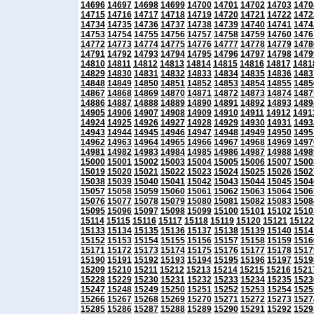
14696
14697
14698
14699
14700
14701
14702
14703
1470
14715
14716
14717
14718
14719
14720
14721
14722
1472
14734
14735
14736
14737
14738
14739
14740
14741
1474
14753
14754
14755
14756
14757
14758
14759
14760
1476
14772
14773
14774
14775
14776
14777
14778
14779
1478
14791
14792
14793
14794
14795
14796
14797
14798
1479
14810
14811
14812
14813
14814
14815
14816
14817
1481
14829
14830
14831
14832
14833
14834
14835
14836
1483
14848
14849
14850
14851
14852
14853
14854
14855
1485
14867
14868
14869
14870
14871
14872
14873
14874
1487
14886
14887
14888
14889
14890
14891
14892
14893
1489
14905
14906
14907
14908
14909
14910
14911
14912
1491
14924
14925
14926
14927
14928
14929
14930
14931
1493
14943
14944
14945
14946
14947
14948
14949
14950
1495
14962
14963
14964
14965
14966
14967
14968
14969
1497
14981
14982
14983
14984
14985
14986
14987
14988
1498
15000
15001
15002
15003
15004
15005
15006
15007
1500
15019
15020
15021
15022
15023
15024
15025
15026
1502
15038
15039
15040
15041
15042
15043
15044
15045
1504
15057
15058
15059
15060
15061
15062
15063
15064
1506
15076
15077
15078
15079
15080
15081
15082
15083
1508
15095
15096
15097
15098
15099
15100
15101
15102
1510
15114
15115
15116
15117
15118
15119
15120
15121
15122
15133
15134
15135
15136
15137
15138
15139
15140
1514
15152
15153
15154
15155
15156
15157
15158
15159
1516
15171
15172
15173
15174
15175
15176
15177
15178
1517
15190
15191
15192
15193
15194
15195
15196
15197
1519
15209
15210
15211
15212
15213
15214
15215
15216
1521
15228
15229
15230
15231
15232
15233
15234
15235
1523
15247
15248
15249
15250
15251
15252
15253
15254
1525
15266
15267
15268
15269
15270
15271
15272
15273
1527
15285
15286
15287
15288
15289
15290
15291
15292
1529