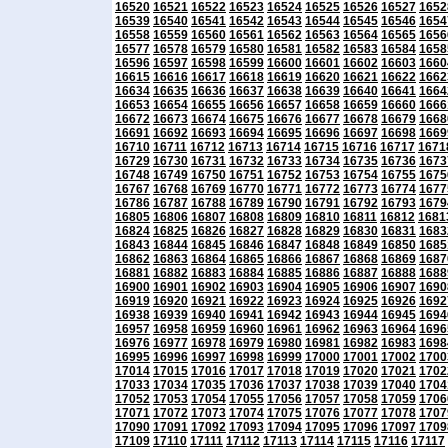
16520
16521
16522
16523
16524
16525
16526
16527
1652
16539
16540
16541
16542
16543
16544
16545
16546
1654
16558
16559
16560
16561
16562
16563
16564
16565
1656
16577
16578
16579
16580
16581
16582
16583
16584
1658
16596
16597
16598
16599
16600
16601
16602
16603
1660
16615
16616
16617
16618
16619
16620
16621
16622
1662
16634
16635
16636
16637
16638
16639
16640
16641
1664
16653
16654
16655
16656
16657
16658
16659
16660
1666
16672
16673
16674
16675
16676
16677
16678
16679
1668
16691
16692
16693
16694
16695
16696
16697
16698
1669
16710
16711
16712
16713
16714
16715
16716
16717
1671
16729
16730
16731
16732
16733
16734
16735
16736
1673
16748
16749
16750
16751
16752
16753
16754
16755
1675
16767
16768
16769
16770
16771
16772
16773
16774
1677
16786
16787
16788
16789
16790
16791
16792
16793
1679
16805
16806
16807
16808
16809
16810
16811
16812
1681
16824
16825
16826
16827
16828
16829
16830
16831
1683
16843
16844
16845
16846
16847
16848
16849
16850
1685
16862
16863
16864
16865
16866
16867
16868
16869
1687
16881
16882
16883
16884
16885
16886
16887
16888
1688
16900
16901
16902
16903
16904
16905
16906
16907
1690
16919
16920
16921
16922
16923
16924
16925
16926
1692
16938
16939
16940
16941
16942
16943
16944
16945
1694
16957
16958
16959
16960
16961
16962
16963
16964
1696
16976
16977
16978
16979
16980
16981
16982
16983
1698
16995
16996
16997
16998
16999
17000
17001
17002
1700
17014
17015
17016
17017
17018
17019
17020
17021
1702
17033
17034
17035
17036
17037
17038
17039
17040
1704
17052
17053
17054
17055
17056
17057
17058
17059
1706
17071
17072
17073
17074
17075
17076
17077
17078
1707
17090
17091
17092
17093
17094
17095
17096
17097
1709
17109
17110
17111
17112
17113
17114
17115
17116
17117