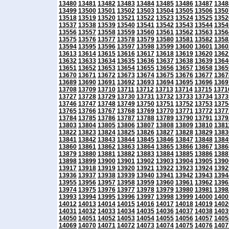
13480
13481
13482
13483
13484
13485
13486
13487
1348
13499
13500
13501
13502
13503
13504
13505
13506
1350
13518
13519
13520
13521
13522
13523
13524
13525
1352
13537
13538
13539
13540
13541
13542
13543
13544
1354
13556
13557
13558
13559
13560
13561
13562
13563
1356
13575
13576
13577
13578
13579
13580
13581
13582
1358
13594
13595
13596
13597
13598
13599
13600
13601
1360
13613
13614
13615
13616
13617
13618
13619
13620
1362
13632
13633
13634
13635
13636
13637
13638
13639
1364
13651
13652
13653
13654
13655
13656
13657
13658
1365
13670
13671
13672
13673
13674
13675
13676
13677
1367
13689
13690
13691
13692
13693
13694
13695
13696
1369
13708
13709
13710
13711
13712
13713
13714
13715
1371
13727
13728
13729
13730
13731
13732
13733
13734
1373
13746
13747
13748
13749
13750
13751
13752
13753
1375
13765
13766
13767
13768
13769
13770
13771
13772
1377
13784
13785
13786
13787
13788
13789
13790
13791
1379
13803
13804
13805
13806
13807
13808
13809
13810
1381
13822
13823
13824
13825
13826
13827
13828
13829
1383
13841
13842
13843
13844
13845
13846
13847
13848
1384
13860
13861
13862
13863
13864
13865
13866
13867
1386
13879
13880
13881
13882
13883
13884
13885
13886
1388
13898
13899
13900
13901
13902
13903
13904
13905
1390
13917
13918
13919
13920
13921
13922
13923
13924
1392
13936
13937
13938
13939
13940
13941
13942
13943
1394
13955
13956
13957
13958
13959
13960
13961
13962
1396
13974
13975
13976
13977
13978
13979
13980
13981
1398
13993
13994
13995
13996
13997
13998
13999
14000
1400
14012
14013
14014
14015
14016
14017
14018
14019
1402
14031
14032
14033
14034
14035
14036
14037
14038
1403
14050
14051
14052
14053
14054
14055
14056
14057
1405
14069
14070
14071
14072
14073
14074
14075
14076
1407