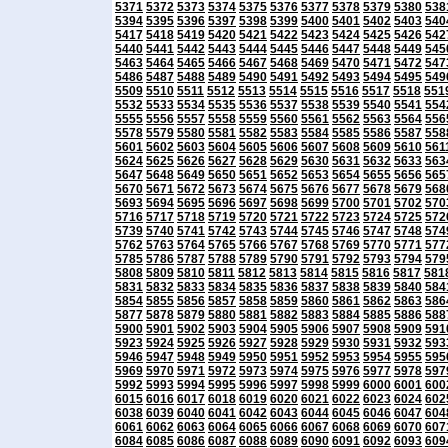
5371
5372
5373
5374
5375
5376
5377
5378
5379
5380
538
5394
5395
5396
5397
5398
5399
5400
5401
5402
5403
540
5417
5418
5419
5420
5421
5422
5423
5424
5425
5426
542
5440
5441
5442
5443
5444
5445
5446
5447
5448
5449
545
5463
5464
5465
5466
5467
5468
5469
5470
5471
5472
547
5486
5487
5488
5489
5490
5491
5492
5493
5494
5495
549
5509
5510
5511
5512
5513
5514
5515
5516
5517
5518
551
5532
5533
5534
5535
5536
5537
5538
5539
5540
5541
554
5555
5556
5557
5558
5559
5560
5561
5562
5563
5564
556
5578
5579
5580
5581
5582
5583
5584
5585
5586
5587
558
5601
5602
5603
5604
5605
5606
5607
5608
5609
5610
561
5624
5625
5626
5627
5628
5629
5630
5631
5632
5633
563
5647
5648
5649
5650
5651
5652
5653
5654
5655
5656
565
5670
5671
5672
5673
5674
5675
5676
5677
5678
5679
568
5693
5694
5695
5696
5697
5698
5699
5700
5701
5702
570
5716
5717
5718
5719
5720
5721
5722
5723
5724
5725
572
5739
5740
5741
5742
5743
5744
5745
5746
5747
5748
574
5762
5763
5764
5765
5766
5767
5768
5769
5770
5771
577
5785
5786
5787
5788
5789
5790
5791
5792
5793
5794
579
5808
5809
5810
5811
5812
5813
5814
5815
5816
5817
581
5831
5832
5833
5834
5835
5836
5837
5838
5839
5840
584
5854
5855
5856
5857
5858
5859
5860
5861
5862
5863
586
5877
5878
5879
5880
5881
5882
5883
5884
5885
5886
588
5900
5901
5902
5903
5904
5905
5906
5907
5908
5909
591
5923
5924
5925
5926
5927
5928
5929
5930
5931
5932
593
5946
5947
5948
5949
5950
5951
5952
5953
5954
5955
595
5969
5970
5971
5972
5973
5974
5975
5976
5977
5978
597
5992
5993
5994
5995
5996
5997
5998
5999
6000
6001
600
6015
6016
6017
6018
6019
6020
6021
6022
6023
6024
602
6038
6039
6040
6041
6042
6043
6044
6045
6046
6047
604
6061
6062
6063
6064
6065
6066
6067
6068
6069
6070
607
6084
6085
6086
6087
6088
6089
6090
6091
6092
6093
609