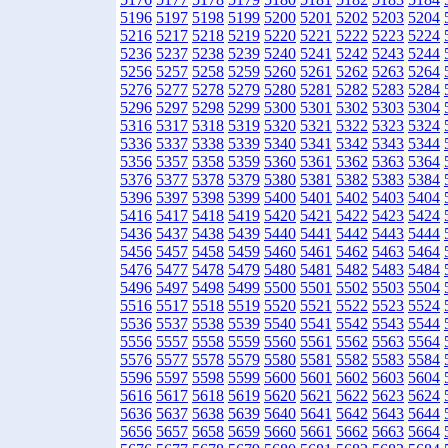
5196
5197
5198
5199
5200
5201
5202
5203
5204
5216
5217
5218
5219
5220
5221
5222
5223
5224
5236
5237
5238
5239
5240
5241
5242
5243
5244
5256
5257
5258
5259
5260
5261
5262
5263
5264
5276
5277
5278
5279
5280
5281
5282
5283
5284
5296
5297
5298
5299
5300
5301
5302
5303
5304
5316
5317
5318
5319
5320
5321
5322
5323
5324
5336
5337
5338
5339
5340
5341
5342
5343
5344
5356
5357
5358
5359
5360
5361
5362
5363
5364
5376
5377
5378
5379
5380
5381
5382
5383
5384
5396
5397
5398
5399
5400
5401
5402
5403
5404
5416
5417
5418
5419
5420
5421
5422
5423
5424
5436
5437
5438
5439
5440
5441
5442
5443
5444
5456
5457
5458
5459
5460
5461
5462
5463
5464
5476
5477
5478
5479
5480
5481
5482
5483
5484
5496
5497
5498
5499
5500
5501
5502
5503
5504
5516
5517
5518
5519
5520
5521
5522
5523
5524
5536
5537
5538
5539
5540
5541
5542
5543
5544
5556
5557
5558
5559
5560
5561
5562
5563
5564
5576
5577
5578
5579
5580
5581
5582
5583
5584
5596
5597
5598
5599
5600
5601
5602
5603
5604
5616
5617
5618
5619
5620
5621
5622
5623
5624
5636
5637
5638
5639
5640
5641
5642
5643
5644
5656
5657
5658
5659
5660
5661
5662
5663
5664