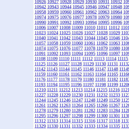
10926
10927
10928
10929
10930
10931
10932
10
10942
10943
10944
10945
10946
10947
10948
10
10958
10959
10960
10961
10962
10963
10964
10
10974
10975
10976
10977
10978
10979
10980
10
10990
10991
10992
10993
10994
10995
10996
10
11006
11007
11008
11009
11010
11011
11012
110
11023
11024
11025
11026
11027
11028
11029
110
11040
11041
11042
11043
11044
11045
11046
110
11057
11058
11059
11060
11061
11062
11063
110
11074
11075
11076
11077
11078
11079
11080
110
11091
11092
11093
11094
11095
11096
11097
110
11108
11109
11110
11111
11112
11113
11114
11115
11125
11126
11127
11128
11129
11130
11131
1113
11142
11143
11144
11145
11146
11147
11148
1114
11159
11160
11161
11162
11163
11164
11165
1116
11176
11177
11178
11179
11180
11181
11182
1118
11193
11194
11195
11196
11197
11198
11199
1120
11210
11211
11212
11213
11214
11215
11216
112
11227
11228
11229
11230
11231
11232
11233
112
11244
11245
11246
11247
11248
11249
11250
112
11261
11262
11263
11264
11265
11266
11267
112
11278
11279
11280
11281
11282
11283
11284
112
11295
11296
11297
11298
11299
11300
11301
113
11312
11313
11314
11315
11316
11317
11318
113
11329
11330
11331
11332
11333
11334
11335
113