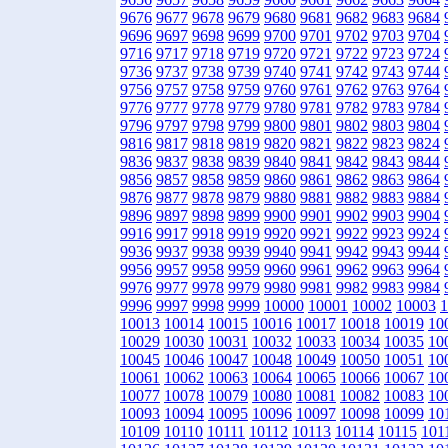
9676
9677
9678
9679
9680
9681
9682
9683
9684
9696
9697
9698
9699
9700
9701
9702
9703
9704
9716
9717
9718
9719
9720
9721
9722
9723
9724
9736
9737
9738
9739
9740
9741
9742
9743
9744
9756
9757
9758
9759
9760
9761
9762
9763
9764
9776
9777
9778
9779
9780
9781
9782
9783
9784
9796
9797
9798
9799
9800
9801
9802
9803
9804
9816
9817
9818
9819
9820
9821
9822
9823
9824
9836
9837
9838
9839
9840
9841
9842
9843
9844
9856
9857
9858
9859
9860
9861
9862
9863
9864
9876
9877
9878
9879
9880
9881
9882
9883
9884
9896
9897
9898
9899
9900
9901
9902
9903
9904
9916
9917
9918
9919
9920
9921
9922
9923
9924
9936
9937
9938
9939
9940
9941
9942
9943
9944
9956
9957
9958
9959
9960
9961
9962
9963
9964
9976
9977
9978
9979
9980
9981
9982
9983
9984
9996
9997
9998
9999
10000
10001
10002
10003
1
10013
10014
10015
10016
10017
10018
10019
10
10029
10030
10031
10032
10033
10034
10035
10
10045
10046
10047
10048
10049
10050
10051
10
10061
10062
10063
10064
10065
10066
10067
10
10077
10078
10079
10080
10081
10082
10083
10
10093
10094
10095
10096
10097
10098
10099
10
10109
10110
10111
10112
10113
10114
10115
101