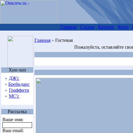
Главная
Статьи
Каталог
Фото
Главная
»
Гостевая
Пожалуйста, оставляйте сво
Хип-хоп
»
ДЖ'с
»
Брейкданс
»
Граффити
»
МС'с
Рассылка
Ваше имя:
Ваш email: