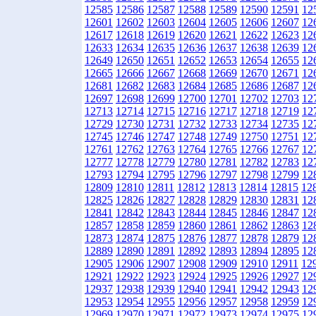
12585
12586
12587
12588
12589
12590
12591
12
12601
12602
12603
12604
12605
12606
12607
12
12617
12618
12619
12620
12621
12622
12623
12
12633
12634
12635
12636
12637
12638
12639
12
12649
12650
12651
12652
12653
12654
12655
12
12665
12666
12667
12668
12669
12670
12671
12
12681
12682
12683
12684
12685
12686
12687
12
12697
12698
12699
12700
12701
12702
12703
12
12713
12714
12715
12716
12717
12718
12719
12
12729
12730
12731
12732
12733
12734
12735
12
12745
12746
12747
12748
12749
12750
12751
12
12761
12762
12763
12764
12765
12766
12767
12
12777
12778
12779
12780
12781
12782
12783
12
12793
12794
12795
12796
12797
12798
12799
12
12809
12810
12811
12812
12813
12814
12815
12
12825
12826
12827
12828
12829
12830
12831
12
12841
12842
12843
12844
12845
12846
12847
12
12857
12858
12859
12860
12861
12862
12863
12
12873
12874
12875
12876
12877
12878
12879
12
12889
12890
12891
12892
12893
12894
12895
12
12905
12906
12907
12908
12909
12910
12911
12
12921
12922
12923
12924
12925
12926
12927
12
12937
12938
12939
12940
12941
12942
12943
12
12953
12954
12955
12956
12957
12958
12959
12
12969
12970
12971
12972
12973
12974
12975
12