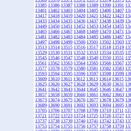
13385
13386
13387
13388
13389
13390
13391
13
13401
13402
13403
13404
13405
13406
13407
13
13417
13418
13419
13420
13421
13422
13423
13
13433
13434
13435
13436
13437
13438
13439
13
13449
13450
13451
13452
13453
13454
13455
13
13465
13466
13467
13468
13469
13470
13471
13
13481
13482
13483
13484
13485
13486
13487
13
13497
13498
13499
13500
13501
13502
13503
13
13513
13514
13515
13516
13517
13518
13519
13
13529
13530
13531
13532
13533
13534
13535
13
13545
13546
13547
13548
13549
13550
13551
13
13561
13562
13563
13564
13565
13566
13567
13
13577
13578
13579
13580
13581
13582
13583
13
13593
13594
13595
13596
13597
13598
13599
13
13609
13610
13611
13612
13613
13614
13615
13
13625
13626
13627
13628
13629
13630
13631
13
13641
13642
13643
13644
13645
13646
13647
13
13657
13658
13659
13660
13661
13662
13663
13
13673
13674
13675
13676
13677
13678
13679
13
13689
13690
13691
13692
13693
13694
13695
13
13705
13706
13707
13708
13709
13710
13711
13
13721
13722
13723
13724
13725
13726
13727
13
13737
13738
13739
13740
13741
13742
13743
13
13753
13754
13755
13756
13757
13758
13759
13