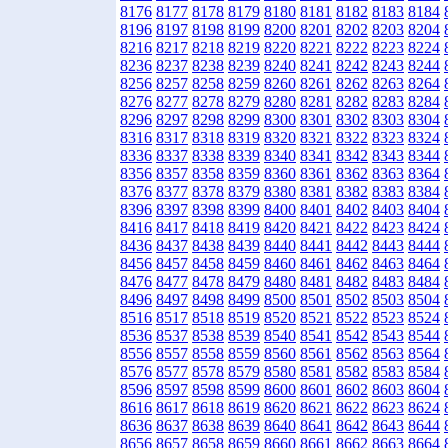
8176
8177
8178
8179
8180
8181
8182
8183
8184
8196
8197
8198
8199
8200
8201
8202
8203
8204
8216
8217
8218
8219
8220
8221
8222
8223
8224
8236
8237
8238
8239
8240
8241
8242
8243
8244
8256
8257
8258
8259
8260
8261
8262
8263
8264
8276
8277
8278
8279
8280
8281
8282
8283
8284
8296
8297
8298
8299
8300
8301
8302
8303
8304
8316
8317
8318
8319
8320
8321
8322
8323
8324
8336
8337
8338
8339
8340
8341
8342
8343
8344
8356
8357
8358
8359
8360
8361
8362
8363
8364
8376
8377
8378
8379
8380
8381
8382
8383
8384
8396
8397
8398
8399
8400
8401
8402
8403
8404
8416
8417
8418
8419
8420
8421
8422
8423
8424
8436
8437
8438
8439
8440
8441
8442
8443
8444
8456
8457
8458
8459
8460
8461
8462
8463
8464
8476
8477
8478
8479
8480
8481
8482
8483
8484
8496
8497
8498
8499
8500
8501
8502
8503
8504
8516
8517
8518
8519
8520
8521
8522
8523
8524
8536
8537
8538
8539
8540
8541
8542
8543
8544
8556
8557
8558
8559
8560
8561
8562
8563
8564
8576
8577
8578
8579
8580
8581
8582
8583
8584
8596
8597
8598
8599
8600
8601
8602
8603
8604
8616
8617
8618
8619
8620
8621
8622
8623
8624
8636
8637
8638
8639
8640
8641
8642
8643
8644
8656
8657
8658
8659
8660
8661
8662
8663
8664