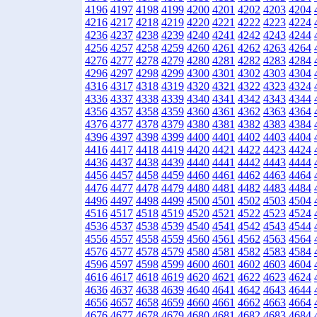
4196
4197
4198
4199
4200
4201
4202
4203
4204
4216
4217
4218
4219
4220
4221
4222
4223
4224
4236
4237
4238
4239
4240
4241
4242
4243
4244
4256
4257
4258
4259
4260
4261
4262
4263
4264
4276
4277
4278
4279
4280
4281
4282
4283
4284
4296
4297
4298
4299
4300
4301
4302
4303
4304
4316
4317
4318
4319
4320
4321
4322
4323
4324
4336
4337
4338
4339
4340
4341
4342
4343
4344
4356
4357
4358
4359
4360
4361
4362
4363
4364
4376
4377
4378
4379
4380
4381
4382
4383
4384
4396
4397
4398
4399
4400
4401
4402
4403
4404
4416
4417
4418
4419
4420
4421
4422
4423
4424
4436
4437
4438
4439
4440
4441
4442
4443
4444
4456
4457
4458
4459
4460
4461
4462
4463
4464
4476
4477
4478
4479
4480
4481
4482
4483
4484
4496
4497
4498
4499
4500
4501
4502
4503
4504
4516
4517
4518
4519
4520
4521
4522
4523
4524
4536
4537
4538
4539
4540
4541
4542
4543
4544
4556
4557
4558
4559
4560
4561
4562
4563
4564
4576
4577
4578
4579
4580
4581
4582
4583
4584
4596
4597
4598
4599
4600
4601
4602
4603
4604
4616
4617
4618
4619
4620
4621
4622
4623
4624
4636
4637
4638
4639
4640
4641
4642
4643
4644
4656
4657
4658
4659
4660
4661
4662
4663
4664
4676
4677
4678
4679
4680
4681
4682
4683
4684