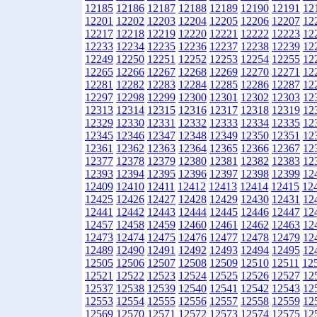
12185
12186
12187
12188
12189
12190
12191
12
12201
12202
12203
12204
12205
12206
12207
12
12217
12218
12219
12220
12221
12222
12223
12
12233
12234
12235
12236
12237
12238
12239
12
12249
12250
12251
12252
12253
12254
12255
12
12265
12266
12267
12268
12269
12270
12271
12
12281
12282
12283
12284
12285
12286
12287
12
12297
12298
12299
12300
12301
12302
12303
12
12313
12314
12315
12316
12317
12318
12319
12
12329
12330
12331
12332
12333
12334
12335
12
12345
12346
12347
12348
12349
12350
12351
12
12361
12362
12363
12364
12365
12366
12367
12
12377
12378
12379
12380
12381
12382
12383
12
12393
12394
12395
12396
12397
12398
12399
12
12409
12410
12411
12412
12413
12414
12415
12
12425
12426
12427
12428
12429
12430
12431
12
12441
12442
12443
12444
12445
12446
12447
12
12457
12458
12459
12460
12461
12462
12463
12
12473
12474
12475
12476
12477
12478
12479
12
12489
12490
12491
12492
12493
12494
12495
12
12505
12506
12507
12508
12509
12510
12511
12
12521
12522
12523
12524
12525
12526
12527
12
12537
12538
12539
12540
12541
12542
12543
12
12553
12554
12555
12556
12557
12558
12559
12
12569
12570
12571
12572
12573
12574
12575
12