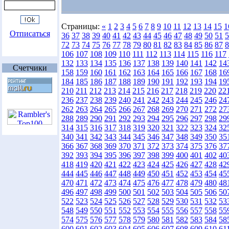
Страницы:
«
1
2
3
4
5
6
7
8
9
10
11
12
13
14
15
1
Отписаться
36
37
38
39
40
41
42
43
44
45
46
47
48
49
50
51
5
72
73
74
75
76
77
78
79
80
81
82
83
84
85
86
87
8
106
107
108
109
110
111
112
113
114
115
116
117
132
133
134
135
136
137
138
139
140
141
142
14
Счетчики
158
159
160
161
162
163
164
165
166
167
168
16
184
185
186
187
188
189
190
191
192
193
194
19
210
211
212
213
214
215
216
217
218
219
220
22
236
237
238
239
240
241
242
243
244
245
246
24
262
263
264
265
266
267
268
269
270
271
272
27
288
289
290
291
292
293
294
295
296
297
298
29
314
315
316
317
318
319
320
321
322
323
324
32
340
341
342
343
344
345
346
347
348
349
350
35
366
367
368
369
370
371
372
373
374
375
376
37
392
393
394
395
396
397
398
399
400
401
402
40
418
419
420
421
422
423
424
425
426
427
428
42
444
445
446
447
448
449
450
451
452
453
454
45
470
471
472
473
474
475
476
477
478
479
480
48
496
497
498
499
500
501
502
503
504
505
506
50
522
523
524
525
526
527
528
529
530
531
532
53
548
549
550
551
552
553
554
555
556
557
558
55
574
575
576
577
578
579
580
581
582
583
584
58
600
601
602
603
604
605
606
607
608
609
610
61