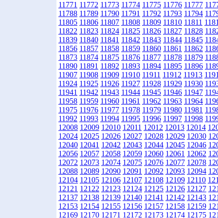
11771
11772
11773
11774
11775
11776
11777
117
11788
11789
11790
11791
11792
11793
11794
117
11805
11806
11807
11808
11809
11810
11811
118
11822
11823
11824
11825
11826
11827
11828
118
11839
11840
11841
11842
11843
11844
11845
118
11856
11857
11858
11859
11860
11861
11862
118
11873
11874
11875
11876
11877
11878
11879
118
11890
11891
11892
11893
11894
11895
11896
118
11907
11908
11909
11910
11911
11912
11913
119
11924
11925
11926
11927
11928
11929
11930
119
11941
11942
11943
11944
11945
11946
11947
119
11958
11959
11960
11961
11962
11963
11964
119
11975
11976
11977
11978
11979
11980
11981
119
11992
11993
11994
11995
11996
11997
11998
119
12008
12009
12010
12011
12012
12013
12014
12
12024
12025
12026
12027
12028
12029
12030
12
12040
12041
12042
12043
12044
12045
12046
12
12056
12057
12058
12059
12060
12061
12062
12
12072
12073
12074
12075
12076
12077
12078
12
12088
12089
12090
12091
12092
12093
12094
12
12104
12105
12106
12107
12108
12109
12110
12
12121
12122
12123
12124
12125
12126
12127
12
12137
12138
12139
12140
12141
12142
12143
12
12153
12154
12155
12156
12157
12158
12159
12
12169
12170
12171
12172
12173
12174
12175
12