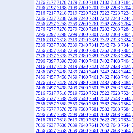
7176
7177
7178
7179
7180
7181
7182
7183
7184
7196
7197
7198
7199
7200
7201
7202
7203
7204
7216
7217
7218
7219
7220
7221
7222
7223
7224
7236
7237
7238
7239
7240
7241
7242
7243
7244
7256
7257
7258
7259
7260
7261
7262
7263
7264
7276
7277
7278
7279
7280
7281
7282
7283
7284
7296
7297
7298
7299
7300
7301
7302
7303
7304
7316
7317
7318
7319
7320
7321
7322
7323
7324
7336
7337
7338
7339
7340
7341
7342
7343
7344
7356
7357
7358
7359
7360
7361
7362
7363
7364
7376
7377
7378
7379
7380
7381
7382
7383
7384
7396
7397
7398
7399
7400
7401
7402
7403
7404
7416
7417
7418
7419
7420
7421
7422
7423
7424
7436
7437
7438
7439
7440
7441
7442
7443
7444
7456
7457
7458
7459
7460
7461
7462
7463
7464
7476
7477
7478
7479
7480
7481
7482
7483
7484
7496
7497
7498
7499
7500
7501
7502
7503
7504
7516
7517
7518
7519
7520
7521
7522
7523
7524
7536
7537
7538
7539
7540
7541
7542
7543
7544
7556
7557
7558
7559
7560
7561
7562
7563
7564
7576
7577
7578
7579
7580
7581
7582
7583
7584
7596
7597
7598
7599
7600
7601
7602
7603
7604
7616
7617
7618
7619
7620
7621
7622
7623
7624
7636
7637
7638
7639
7640
7641
7642
7643
7644
7656
7657
7658
7659
7660
7661
7662
7663
7664