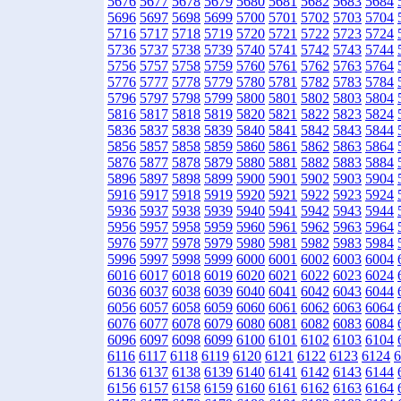
5676
5677
5678
5679
5680
5681
5682
5683
5684
5696
5697
5698
5699
5700
5701
5702
5703
5704
5716
5717
5718
5719
5720
5721
5722
5723
5724
5736
5737
5738
5739
5740
5741
5742
5743
5744
5756
5757
5758
5759
5760
5761
5762
5763
5764
5776
5777
5778
5779
5780
5781
5782
5783
5784
5796
5797
5798
5799
5800
5801
5802
5803
5804
5816
5817
5818
5819
5820
5821
5822
5823
5824
5836
5837
5838
5839
5840
5841
5842
5843
5844
5856
5857
5858
5859
5860
5861
5862
5863
5864
5876
5877
5878
5879
5880
5881
5882
5883
5884
5896
5897
5898
5899
5900
5901
5902
5903
5904
5916
5917
5918
5919
5920
5921
5922
5923
5924
5936
5937
5938
5939
5940
5941
5942
5943
5944
5956
5957
5958
5959
5960
5961
5962
5963
5964
5976
5977
5978
5979
5980
5981
5982
5983
5984
5996
5997
5998
5999
6000
6001
6002
6003
6004
6016
6017
6018
6019
6020
6021
6022
6023
6024
6036
6037
6038
6039
6040
6041
6042
6043
6044
6056
6057
6058
6059
6060
6061
6062
6063
6064
6076
6077
6078
6079
6080
6081
6082
6083
6084
6096
6097
6098
6099
6100
6101
6102
6103
6104
6116
6117
6118
6119
6120
6121
6122
6123
6124
6
6136
6137
6138
6139
6140
6141
6142
6143
6144
6156
6157
6158
6159
6160
6161
6162
6163
6164