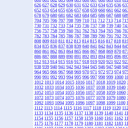
626
627
628
629
630
631
632
633
634
635
636
63
652
653
654
655
656
657
658
659
660
661
662
66
678
679
680
681
682
683
684
685
686
687
688
68
704
705
706
707
708
709
710
711
712
713
714
71
730
731
732
733
734
735
736
737
738
739
740
74
756
757
758
759
760
761
762
763
764
765
766
76
782
783
784
785
786
787
788
789
790
791
792
79
808
809
810
811
812
813
814
815
816
817
818
81
834
835
836
837
838
839
840
841
842
843
844
84
860
861
862
863
864
865
866
867
868
869
870
87
886
887
888
889
890
891
892
893
894
895
896
89
912
913
914
915
916
917
918
919
920
921
922
92
938
939
940
941
942
943
944
945
946
947
948
94
964
965
966
967
968
969
970
971
972
973
974
97
990
991
992
993
994
995
996
997
998
999
1000
1
1012
1013
1014
1015
1016
1017
1018
1019
1020
1032
1033
1034
1035
1036
1037
1038
1039
1040
1052
1053
1054
1055
1056
1057
1058
1059
1060
1072
1073
1074
1075
1076
1077
1078
1079
1080
1092
1093
1094
1095
1096
1097
1098
1099
1100
1112
1113
1114
1115
1116
1117
1118
1119
1120
11
1133
1134
1135
1136
1137
1138
1139
1140
1141
1
1154
1155
1156
1157
1158
1159
1160
1161
1162
1
1175
1176
1177
1178
1179
1180
1181
1182
1183
1