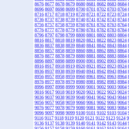
8676
8677
8678
8679
8680
8681
8682
8683
8684
8696
8697
8698
8699
8700
8701
8702
8703
8704
8716
8717
8718
8719
8720
8721
8722
8723
8724
8736
8737
8738
8739
8740
8741
8742
8743
8744
8756
8757
8758
8759
8760
8761
8762
8763
8764
8776
8777
8778
8779
8780
8781
8782
8783
8784
8796
8797
8798
8799
8800
8801
8802
8803
8804
8816
8817
8818
8819
8820
8821
8822
8823
8824
8836
8837
8838
8839
8840
8841
8842
8843
8844
8856
8857
8858
8859
8860
8861
8862
8863
8864
8876
8877
8878
8879
8880
8881
8882
8883
8884
8896
8897
8898
8899
8900
8901
8902
8903
8904
8916
8917
8918
8919
8920
8921
8922
8923
8924
8936
8937
8938
8939
8940
8941
8942
8943
8944
8956
8957
8958
8959
8960
8961
8962
8963
8964
8976
8977
8978
8979
8980
8981
8982
8983
8984
8996
8997
8998
8999
9000
9001
9002
9003
9004
9016
9017
9018
9019
9020
9021
9022
9023
9024
9036
9037
9038
9039
9040
9041
9042
9043
9044
9056
9057
9058
9059
9060
9061
9062
9063
9064
9076
9077
9078
9079
9080
9081
9082
9083
9084
9096
9097
9098
9099
9100
9101
9102
9103
9104
9116
9117
9118
9119
9120
9121
9122
9123
9124
9
9136
9137
9138
9139
9140
9141
9142
9143
9144
9156
9157
9158
9159
9160
9161
9162
9163
9164