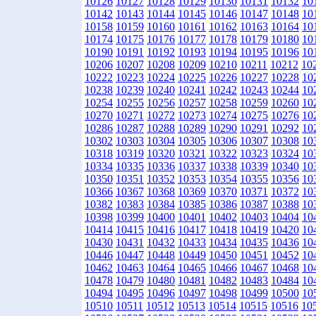
10126
10127
10128
10129
10130
10131
10132
10
10142
10143
10144
10145
10146
10147
10148
10
10158
10159
10160
10161
10162
10163
10164
10
10174
10175
10176
10177
10178
10179
10180
10
10190
10191
10192
10193
10194
10195
10196
10
10206
10207
10208
10209
10210
10211
10212
10
10222
10223
10224
10225
10226
10227
10228
10
10238
10239
10240
10241
10242
10243
10244
10
10254
10255
10256
10257
10258
10259
10260
10
10270
10271
10272
10273
10274
10275
10276
10
10286
10287
10288
10289
10290
10291
10292
10
10302
10303
10304
10305
10306
10307
10308
10
10318
10319
10320
10321
10322
10323
10324
10
10334
10335
10336
10337
10338
10339
10340
10
10350
10351
10352
10353
10354
10355
10356
10
10366
10367
10368
10369
10370
10371
10372
10
10382
10383
10384
10385
10386
10387
10388
10
10398
10399
10400
10401
10402
10403
10404
10
10414
10415
10416
10417
10418
10419
10420
10
10430
10431
10432
10433
10434
10435
10436
10
10446
10447
10448
10449
10450
10451
10452
10
10462
10463
10464
10465
10466
10467
10468
10
10478
10479
10480
10481
10482
10483
10484
10
10494
10495
10496
10497
10498
10499
10500
10
10510
10511
10512
10513
10514
10515
10516
10