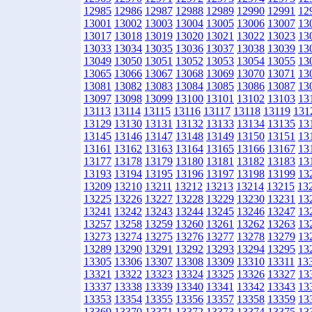
12985
12986
12987
12988
12989
12990
12991
12
13001
13002
13003
13004
13005
13006
13007
13
13017
13018
13019
13020
13021
13022
13023
13
13033
13034
13035
13036
13037
13038
13039
13
13049
13050
13051
13052
13053
13054
13055
13
13065
13066
13067
13068
13069
13070
13071
13
13081
13082
13083
13084
13085
13086
13087
13
13097
13098
13099
13100
13101
13102
13103
13
13113
13114
13115
13116
13117
13118
13119
131
13129
13130
13131
13132
13133
13134
13135
13
13145
13146
13147
13148
13149
13150
13151
13
13161
13162
13163
13164
13165
13166
13167
13
13177
13178
13179
13180
13181
13182
13183
13
13193
13194
13195
13196
13197
13198
13199
13
13209
13210
13211
13212
13213
13214
13215
13
13225
13226
13227
13228
13229
13230
13231
13
13241
13242
13243
13244
13245
13246
13247
13
13257
13258
13259
13260
13261
13262
13263
13
13273
13274
13275
13276
13277
13278
13279
13
13289
13290
13291
13292
13293
13294
13295
13
13305
13306
13307
13308
13309
13310
13311
13
13321
13322
13323
13324
13325
13326
13327
13
13337
13338
13339
13340
13341
13342
13343
13
13353
13354
13355
13356
13357
13358
13359
13
13369
13370
13371
13372
13373
13374
13375
13