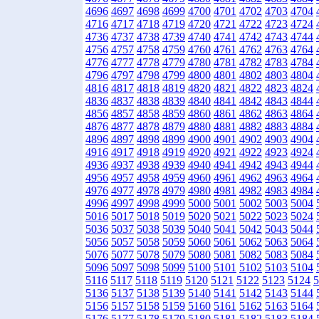
4696
4697
4698
4699
4700
4701
4702
4703
4704
4716
4717
4718
4719
4720
4721
4722
4723
4724
4736
4737
4738
4739
4740
4741
4742
4743
4744
4756
4757
4758
4759
4760
4761
4762
4763
4764
4776
4777
4778
4779
4780
4781
4782
4783
4784
4796
4797
4798
4799
4800
4801
4802
4803
4804
4816
4817
4818
4819
4820
4821
4822
4823
4824
4836
4837
4838
4839
4840
4841
4842
4843
4844
4856
4857
4858
4859
4860
4861
4862
4863
4864
4876
4877
4878
4879
4880
4881
4882
4883
4884
4896
4897
4898
4899
4900
4901
4902
4903
4904
4916
4917
4918
4919
4920
4921
4922
4923
4924
4936
4937
4938
4939
4940
4941
4942
4943
4944
4956
4957
4958
4959
4960
4961
4962
4963
4964
4976
4977
4978
4979
4980
4981
4982
4983
4984
4996
4997
4998
4999
5000
5001
5002
5003
5004
5016
5017
5018
5019
5020
5021
5022
5023
5024
5036
5037
5038
5039
5040
5041
5042
5043
5044
5056
5057
5058
5059
5060
5061
5062
5063
5064
5076
5077
5078
5079
5080
5081
5082
5083
5084
5096
5097
5098
5099
5100
5101
5102
5103
5104
5116
5117
5118
5119
5120
5121
5122
5123
5124
5
5136
5137
5138
5139
5140
5141
5142
5143
5144
5156
5157
5158
5159
5160
5161
5162
5163
5164
5176
5177
5178
5179
5180
5181
5182
5183
5184