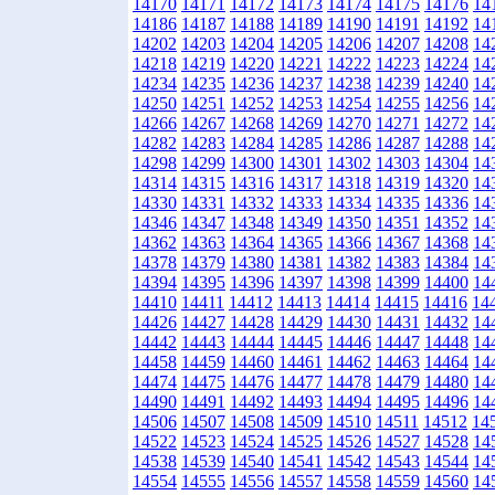
14170
14171
14172
14173
14174
14175
14176
14
14186
14187
14188
14189
14190
14191
14192
14
14202
14203
14204
14205
14206
14207
14208
14
14218
14219
14220
14221
14222
14223
14224
14
14234
14235
14236
14237
14238
14239
14240
14
14250
14251
14252
14253
14254
14255
14256
14
14266
14267
14268
14269
14270
14271
14272
14
14282
14283
14284
14285
14286
14287
14288
14
14298
14299
14300
14301
14302
14303
14304
14
14314
14315
14316
14317
14318
14319
14320
14
14330
14331
14332
14333
14334
14335
14336
14
14346
14347
14348
14349
14350
14351
14352
14
14362
14363
14364
14365
14366
14367
14368
14
14378
14379
14380
14381
14382
14383
14384
14
14394
14395
14396
14397
14398
14399
14400
14
14410
14411
14412
14413
14414
14415
14416
14
14426
14427
14428
14429
14430
14431
14432
14
14442
14443
14444
14445
14446
14447
14448
14
14458
14459
14460
14461
14462
14463
14464
14
14474
14475
14476
14477
14478
14479
14480
14
14490
14491
14492
14493
14494
14495
14496
14
14506
14507
14508
14509
14510
14511
14512
14
14522
14523
14524
14525
14526
14527
14528
14
14538
14539
14540
14541
14542
14543
14544
14
14554
14555
14556
14557
14558
14559
14560
14