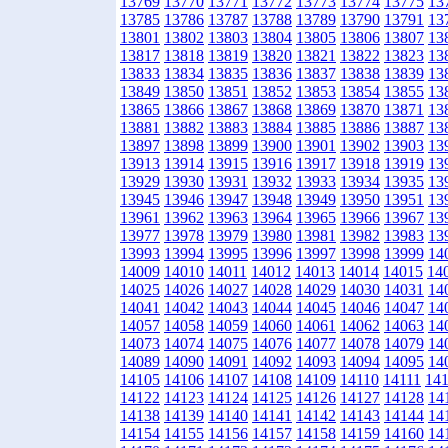
13769
13770
13771
13772
13773
13774
13775
13
13785
13786
13787
13788
13789
13790
13791
13
13801
13802
13803
13804
13805
13806
13807
13
13817
13818
13819
13820
13821
13822
13823
13
13833
13834
13835
13836
13837
13838
13839
13
13849
13850
13851
13852
13853
13854
13855
13
13865
13866
13867
13868
13869
13870
13871
13
13881
13882
13883
13884
13885
13886
13887
13
13897
13898
13899
13900
13901
13902
13903
13
13913
13914
13915
13916
13917
13918
13919
13
13929
13930
13931
13932
13933
13934
13935
13
13945
13946
13947
13948
13949
13950
13951
13
13961
13962
13963
13964
13965
13966
13967
13
13977
13978
13979
13980
13981
13982
13983
13
13993
13994
13995
13996
13997
13998
13999
14
14009
14010
14011
14012
14013
14014
14015
14
14025
14026
14027
14028
14029
14030
14031
14
14041
14042
14043
14044
14045
14046
14047
14
14057
14058
14059
14060
14061
14062
14063
14
14073
14074
14075
14076
14077
14078
14079
14
14089
14090
14091
14092
14093
14094
14095
14
14105
14106
14107
14108
14109
14110
14111
14
14122
14123
14124
14125
14126
14127
14128
14
14138
14139
14140
14141
14142
14143
14144
14
14154
14155
14156
14157
14158
14159
14160
14