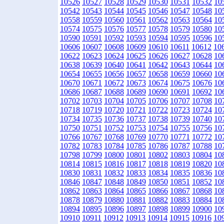
10526
10527
10528
10529
10530
10531
10532
10
10542
10543
10544
10545
10546
10547
10548
10
10558
10559
10560
10561
10562
10563
10564
10
10574
10575
10576
10577
10578
10579
10580
10
10590
10591
10592
10593
10594
10595
10596
10
10606
10607
10608
10609
10610
10611
10612
10
10622
10623
10624
10625
10626
10627
10628
10
10638
10639
10640
10641
10642
10643
10644
10
10654
10655
10656
10657
10658
10659
10660
10
10670
10671
10672
10673
10674
10675
10676
10
10686
10687
10688
10689
10690
10691
10692
10
10702
10703
10704
10705
10706
10707
10708
10
10718
10719
10720
10721
10722
10723
10724
10
10734
10735
10736
10737
10738
10739
10740
10
10750
10751
10752
10753
10754
10755
10756
10
10766
10767
10768
10769
10770
10771
10772
10
10782
10783
10784
10785
10786
10787
10788
10
10798
10799
10800
10801
10802
10803
10804
10
10814
10815
10816
10817
10818
10819
10820
10
10830
10831
10832
10833
10834
10835
10836
10
10846
10847
10848
10849
10850
10851
10852
10
10862
10863
10864
10865
10866
10867
10868
10
10878
10879
10880
10881
10882
10883
10884
10
10894
10895
10896
10897
10898
10899
10900
10
10910
10911
10912
10913
10914
10915
10916
10