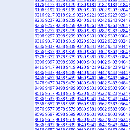
9176
9177
9178
9179
9180
9181
9182
9183
9184
9196
9197
9198
9199
9200
9201
9202
9203
9204
9216
9217
9218
9219
9220
9221
9222
9223
9224
9236
9237
9238
9239
9240
9241
9242
9243
9244
9256
9257
9258
9259
9260
9261
9262
9263
9264
9276
9277
9278
9279
9280
9281
9282
9283
9284
9296
9297
9298
9299
9300
9301
9302
9303
9304
9316
9317
9318
9319
9320
9321
9322
9323
9324
9336
9337
9338
9339
9340
9341
9342
9343
9344
9356
9357
9358
9359
9360
9361
9362
9363
9364
9376
9377
9378
9379
9380
9381
9382
9383
9384
9396
9397
9398
9399
9400
9401
9402
9403
9404
9416
9417
9418
9419
9420
9421
9422
9423
9424
9436
9437
9438
9439
9440
9441
9442
9443
9444
9456
9457
9458
9459
9460
9461
9462
9463
9464
9476
9477
9478
9479
9480
9481
9482
9483
9484
9496
9497
9498
9499
9500
9501
9502
9503
9504
9516
9517
9518
9519
9520
9521
9522
9523
9524
9536
9537
9538
9539
9540
9541
9542
9543
9544
9556
9557
9558
9559
9560
9561
9562
9563
9564
9576
9577
9578
9579
9580
9581
9582
9583
9584
9596
9597
9598
9599
9600
9601
9602
9603
9604
9616
9617
9618
9619
9620
9621
9622
9623
9624
9636
9637
9638
9639
9640
9641
9642
9643
9644
9656
9657
9658
9659
9660
9661
9662
9663
9664