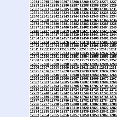
12264
12265
12266
12267
12268
12269
12270
12271
1227
12283
12284
12285
12286
12287
12288
12289
12290
1229
12302
12303
12304
12305
12306
12307
12308
12309
1231
12321
12322
12323
12324
12325
12326
12327
12328
1232
12340
12341
12342
12343
12344
12345
12346
12347
1234
12359
12360
12361
12362
12363
12364
12365
12366
1236
12378
12379
12380
12381
12382
12383
12384
12385
1238
12397
12398
12399
12400
12401
12402
12403
12404
1240
12416
12417
12418
12419
12420
12421
12422
12423
1242
12435
12436
12437
12438
12439
12440
12441
12442
1244
12454
12455
12456
12457
12458
12459
12460
12461
1246
12473
12474
12475
12476
12477
12478
12479
12480
1248
12492
12493
12494
12495
12496
12497
12498
12499
1250
12511
12512
12513
12514
12515
12516
12517
12518
1251
12530
12531
12532
12533
12534
12535
12536
12537
1253
12549
12550
12551
12552
12553
12554
12555
12556
1255
12568
12569
12570
12571
12572
12573
12574
12575
1257
12587
12588
12589
12590
12591
12592
12593
12594
1259
12606
12607
12608
12609
12610
12611
12612
12613
1261
12625
12626
12627
12628
12629
12630
12631
12632
1263
12644
12645
12646
12647
12648
12649
12650
12651
1265
12663
12664
12665
12666
12667
12668
12669
12670
1267
12682
12683
12684
12685
12686
12687
12688
12689
1269
12701
12702
12703
12704
12705
12706
12707
12708
1270
12720
12721
12722
12723
12724
12725
12726
12727
1272
12739
12740
12741
12742
12743
12744
12745
12746
1274
12758
12759
12760
12761
12762
12763
12764
12765
1276
12777
12778
12779
12780
12781
12782
12783
12784
1278
12796
12797
12798
12799
12800
12801
12802
12803
1280
12815
12816
12817
12818
12819
12820
12821
12822
1282
12834
12835
12836
12837
12838
12839
12840
12841
1284
12853
12854
12855
12856
12857
12858
12859
12860
1286