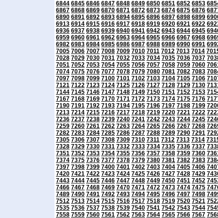
6844
6845
6846
6847
6848
6849
6850
6851
6852
6853
685
6867
6868
6869
6870
6871
6872
6873
6874
6875
6876
687
6890
6891
6892
6893
6894
6895
6896
6897
6898
6899
690
6913
6914
6915
6916
6917
6918
6919
6920
6921
6922
692
6936
6937
6938
6939
6940
6941
6942
6943
6944
6945
694
6959
6960
6961
6962
6963
6964
6965
6966
6967
6968
696
6982
6983
6984
6985
6986
6987
6988
6989
6990
6991
699
7005
7006
7007
7008
7009
7010
7011
7012
7013
7014
701
7028
7029
7030
7031
7032
7033
7034
7035
7036
7037
703
7051
7052
7053
7054
7055
7056
7057
7058
7059
7060
706
7074
7075
7076
7077
7078
7079
7080
7081
7082
7083
708
7097
7098
7099
7100
7101
7102
7103
7104
7105
7106
710
7121
7122
7123
7124
7125
7126
7127
7128
7129
7130
713
7144
7145
7146
7147
7148
7149
7150
7151
7152
7153
715
7167
7168
7169
7170
7171
7172
7173
7174
7175
7176
717
7190
7191
7192
7193
7194
7195
7196
7197
7198
7199
720
7213
7214
7215
7216
7217
7218
7219
7220
7221
7222
722
7236
7237
7238
7239
7240
7241
7242
7243
7244
7245
724
7259
7260
7261
7262
7263
7264
7265
7266
7267
7268
726
7282
7283
7284
7285
7286
7287
7288
7289
7290
7291
729
7305
7306
7307
7308
7309
7310
7311
7312
7313
7314
731
7328
7329
7330
7331
7332
7333
7334
7335
7336
7337
733
7351
7352
7353
7354
7355
7356
7357
7358
7359
7360
736
7374
7375
7376
7377
7378
7379
7380
7381
7382
7383
738
7397
7398
7399
7400
7401
7402
7403
7404
7405
7406
740
7420
7421
7422
7423
7424
7425
7426
7427
7428
7429
743
7443
7444
7445
7446
7447
7448
7449
7450
7451
7452
745
7466
7467
7468
7469
7470
7471
7472
7473
7474
7475
747
7489
7490
7491
7492
7493
7494
7495
7496
7497
7498
749
7512
7513
7514
7515
7516
7517
7518
7519
7520
7521
752
7535
7536
7537
7538
7539
7540
7541
7542
7543
7544
754
7558
7559
7560
7561
7562
7563
7564
7565
7566
7567
756