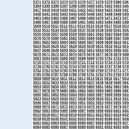
5371
5372
5373
5374
5375
5376
5377
5378
5379
5380
538
5394
5395
5396
5397
5398
5399
5400
5401
5402
5403
540
5417
5418
5419
5420
5421
5422
5423
5424
5425
5426
542
5440
5441
5442
5443
5444
5445
5446
5447
5448
5449
545
5463
5464
5465
5466
5467
5468
5469
5470
5471
5472
547
5486
5487
5488
5489
5490
5491
5492
5493
5494
5495
549
5509
5510
5511
5512
5513
5514
5515
5516
5517
5518
551
5532
5533
5534
5535
5536
5537
5538
5539
5540
5541
554
5555
5556
5557
5558
5559
5560
5561
5562
5563
5564
556
5578
5579
5580
5581
5582
5583
5584
5585
5586
5587
558
5601
5602
5603
5604
5605
5606
5607
5608
5609
5610
561
5624
5625
5626
5627
5628
5629
5630
5631
5632
5633
563
5647
5648
5649
5650
5651
5652
5653
5654
5655
5656
565
5670
5671
5672
5673
5674
5675
5676
5677
5678
5679
568
5693
5694
5695
5696
5697
5698
5699
5700
5701
5702
570
5716
5717
5718
5719
5720
5721
5722
5723
5724
5725
572
5739
5740
5741
5742
5743
5744
5745
5746
5747
5748
574
5762
5763
5764
5765
5766
5767
5768
5769
5770
5771
577
5785
5786
5787
5788
5789
5790
5791
5792
5793
5794
579
5808
5809
5810
5811
5812
5813
5814
5815
5816
5817
581
5831
5832
5833
5834
5835
5836
5837
5838
5839
5840
584
5854
5855
5856
5857
5858
5859
5860
5861
5862
5863
586
5877
5878
5879
5880
5881
5882
5883
5884
5885
5886
588
5900
5901
5902
5903
5904
5905
5906
5907
5908
5909
591
5923
5924
5925
5926
5927
5928
5929
5930
5931
5932
593
5946
5947
5948
5949
5950
5951
5952
5953
5954
5955
595
5969
5970
5971
5972
5973
5974
5975
5976
5977
5978
597
5992
5993
5994
5995
5996
5997
5998
5999
6000
6001
600
6015
6016
6017
6018
6019
6020
6021
6022
6023
6024
602
6038
6039
6040
6041
6042
6043
6044
6045
6046
6047
604
6061
6062
6063
6064
6065
6066
6067
6068
6069
6070
607
6084
6085
6086
6087
6088
6089
6090
6091
6092
6093
609