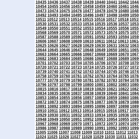
10435
10436
10437
10438
10439
10440
10441
10442
1044
10454
10455
10456
10457
10458
10459
10460
10461
1046
10473
10474
10475
10476
10477
10478
10479
10480
1048
10492
10493
10494
10495
10496
10497
10498
10499
1050
10511
10512
10513
10514
10515
10516
10517
10518
1051
10530
10531
10532
10533
10534
10535
10536
10537
1053
10549
10550
10551
10552
10553
10554
10555
10556
1055
10568
10569
10570
10571
10572
10573
10574
10575
1057
10587
10588
10589
10590
10591
10592
10593
10594
1059
10606
10607
10608
10609
10610
10611
10612
10613
1061
10625
10626
10627
10628
10629
10630
10631
10632
1063
10644
10645
10646
10647
10648
10649
10650
10651
1065
10663
10664
10665
10666
10667
10668
10669
10670
1067
10682
10683
10684
10685
10686
10687
10688
10689
1069
10701
10702
10703
10704
10705
10706
10707
10708
1070
10720
10721
10722
10723
10724
10725
10726
10727
1072
10739
10740
10741
10742
10743
10744
10745
10746
1074
10758
10759
10760
10761
10762
10763
10764
10765
1076
10777
10778
10779
10780
10781
10782
10783
10784
1078
10796
10797
10798
10799
10800
10801
10802
10803
1080
10815
10816
10817
10818
10819
10820
10821
10822
1082
10834
10835
10836
10837
10838
10839
10840
10841
1084
10853
10854
10855
10856
10857
10858
10859
10860
1086
10872
10873
10874
10875
10876
10877
10878
10879
1088
10891
10892
10893
10894
10895
10896
10897
10898
1089
10910
10911
10912
10913
10914
10915
10916
10917
1091
10929
10930
10931
10932
10933
10934
10935
10936
1093
10948
10949
10950
10951
10952
10953
10954
10955
1095
10967
10968
10969
10970
10971
10972
10973
10974
1097
10986
10987
10988
10989
10990
10991
10992
10993
1099
11005
11006
11007
11008
11009
11010
11011
11012
11013
11024
11025
11026
11027
11028
11029
11030
11031
11032