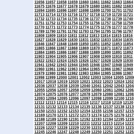
11656
11657
11658
11659
11660
11661
11662
11663
11664
11675
11676
11677
11678
11679
11680
11681
11682
11683
11694
11695
11696
11697
11698
11699
11700
11701
11702
11713
11714
11715
11716
11717
11718
11719
11720
11721
11732
11733
11734
11735
11736
11737
11738
11739
11740
11751
11752
11753
11754
11755
11756
11757
11758
11759
11770
11771
11772
11773
11774
11775
11776
11777
11778
11789
11790
11791
11792
11793
11794
11795
11796
11797
11808
11809
11810
11811
11812
11813
11814
11815
11816
11827
11828
11829
11830
11831
11832
11833
11834
11835
11846
11847
11848
11849
11850
11851
11852
11853
11854
11865
11866
11867
11868
11869
11870
11871
11872
11873
11884
11885
11886
11887
11888
11889
11890
11891
11892
11903
11904
11905
11906
11907
11908
11909
11910
11911
11922
11923
11924
11925
11926
11927
11928
11929
11930
11941
11942
11943
11944
11945
11946
11947
11948
11949
11960
11961
11962
11963
11964
11965
11966
11967
11968
11979
11980
11981
11982
11983
11984
11985
11986
11987
11998
11999
12000
12001
12002
12003
12004
12005
1200
12017
12018
12019
12020
12021
12022
12023
12024
1202
12036
12037
12038
12039
12040
12041
12042
12043
1204
12055
12056
12057
12058
12059
12060
12061
12062
1206
12074
12075
12076
12077
12078
12079
12080
12081
1208
12093
12094
12095
12096
12097
12098
12099
12100
1210
12112
12113
12114
12115
12116
12117
12118
12119
12120
12131
12132
12133
12134
12135
12136
12137
12138
1213
12150
12151
12152
12153
12154
12155
12156
12157
1215
12169
12170
12171
12172
12173
12174
12175
12176
1217
12188
12189
12190
12191
12192
12193
12194
12195
1219
12207
12208
12209
12210
12211
12212
12213
12214
1221
12226
12227
12228
12229
12230
12231
12232
12233
1223
12245
12246
12247
12248
12249
12250
12251
12252
1225