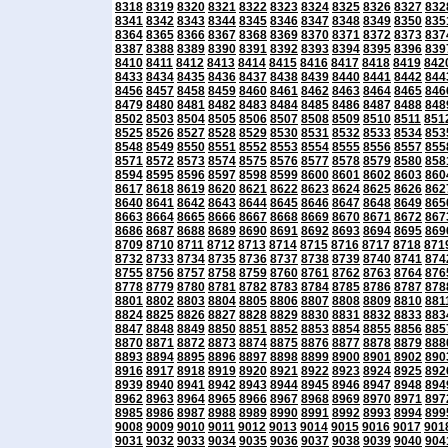
8318
8319
8320
8321
8322
8323
8324
8325
8326
8327
832
8341
8342
8343
8344
8345
8346
8347
8348
8349
8350
835
8364
8365
8366
8367
8368
8369
8370
8371
8372
8373
837
8387
8388
8389
8390
8391
8392
8393
8394
8395
8396
839
8410
8411
8412
8413
8414
8415
8416
8417
8418
8419
842
8433
8434
8435
8436
8437
8438
8439
8440
8441
8442
844
8456
8457
8458
8459
8460
8461
8462
8463
8464
8465
846
8479
8480
8481
8482
8483
8484
8485
8486
8487
8488
848
8502
8503
8504
8505
8506
8507
8508
8509
8510
8511
851
8525
8526
8527
8528
8529
8530
8531
8532
8533
8534
853
8548
8549
8550
8551
8552
8553
8554
8555
8556
8557
855
8571
8572
8573
8574
8575
8576
8577
8578
8579
8580
858
8594
8595
8596
8597
8598
8599
8600
8601
8602
8603
860
8617
8618
8619
8620
8621
8622
8623
8624
8625
8626
862
8640
8641
8642
8643
8644
8645
8646
8647
8648
8649
865
8663
8664
8665
8666
8667
8668
8669
8670
8671
8672
867
8686
8687
8688
8689
8690
8691
8692
8693
8694
8695
869
8709
8710
8711
8712
8713
8714
8715
8716
8717
8718
871
8732
8733
8734
8735
8736
8737
8738
8739
8740
8741
874
8755
8756
8757
8758
8759
8760
8761
8762
8763
8764
876
8778
8779
8780
8781
8782
8783
8784
8785
8786
8787
878
8801
8802
8803
8804
8805
8806
8807
8808
8809
8810
881
8824
8825
8826
8827
8828
8829
8830
8831
8832
8833
883
8847
8848
8849
8850
8851
8852
8853
8854
8855
8856
885
8870
8871
8872
8873
8874
8875
8876
8877
8878
8879
888
8893
8894
8895
8896
8897
8898
8899
8900
8901
8902
890
8916
8917
8918
8919
8920
8921
8922
8923
8924
8925
892
8939
8940
8941
8942
8943
8944
8945
8946
8947
8948
894
8962
8963
8964
8965
8966
8967
8968
8969
8970
8971
897
8985
8986
8987
8988
8989
8990
8991
8992
8993
8994
899
9008
9009
9010
9011
9012
9013
9014
9015
9016
9017
901
9031
9032
9033
9034
9035
9036
9037
9038
9039
9040
904