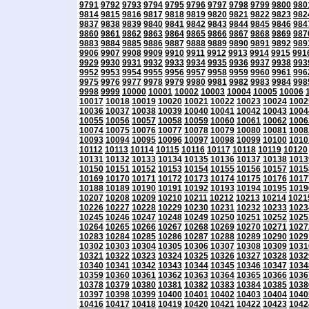
9791
9792
9793
9794
9795
9796
9797
9798
9799
9800
980
9814
9815
9816
9817
9818
9819
9820
9821
9822
9823
982
9837
9838
9839
9840
9841
9842
9843
9844
9845
9846
984
9860
9861
9862
9863
9864
9865
9866
9867
9868
9869
987
9883
9884
9885
9886
9887
9888
9889
9890
9891
9892
989
9906
9907
9908
9909
9910
9911
9912
9913
9914
9915
991
9929
9930
9931
9932
9933
9934
9935
9936
9937
9938
993
9952
9953
9954
9955
9956
9957
9958
9959
9960
9961
996
9975
9976
9977
9978
9979
9980
9981
9982
9983
9984
998
9998
9999
10000
10001
10002
10003
10004
10005
10006
10017
10018
10019
10020
10021
10022
10023
10024
1002
10036
10037
10038
10039
10040
10041
10042
10043
1004
10055
10056
10057
10058
10059
10060
10061
10062
1006
10074
10075
10076
10077
10078
10079
10080
10081
1008
10093
10094
10095
10096
10097
10098
10099
10100
1010
10112
10113
10114
10115
10116
10117
10118
10119
10120
10131
10132
10133
10134
10135
10136
10137
10138
1013
10150
10151
10152
10153
10154
10155
10156
10157
1015
10169
10170
10171
10172
10173
10174
10175
10176
1017
10188
10189
10190
10191
10192
10193
10194
10195
1019
10207
10208
10209
10210
10211
10212
10213
10214
1021
10226
10227
10228
10229
10230
10231
10232
10233
1023
10245
10246
10247
10248
10249
10250
10251
10252
1025
10264
10265
10266
10267
10268
10269
10270
10271
1027
10283
10284
10285
10286
10287
10288
10289
10290
1029
10302
10303
10304
10305
10306
10307
10308
10309
1031
10321
10322
10323
10324
10325
10326
10327
10328
1032
10340
10341
10342
10343
10344
10345
10346
10347
1034
10359
10360
10361
10362
10363
10364
10365
10366
1036
10378
10379
10380
10381
10382
10383
10384
10385
1038
10397
10398
10399
10400
10401
10402
10403
10404
1040
10416
10417
10418
10419
10420
10421
10422
10423
1042