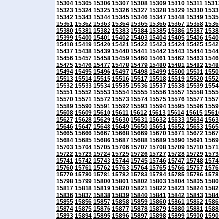
15304
15305
15306
15307
15308
15309
15310
15311
1531
15323
15324
15325
15326
15327
15328
15329
15330
1533
15342
15343
15344
15345
15346
15347
15348
15349
1535
15361
15362
15363
15364
15365
15366
15367
15368
1536
15380
15381
15382
15383
15384
15385
15386
15387
1538
15399
15400
15401
15402
15403
15404
15405
15406
1540
15418
15419
15420
15421
15422
15423
15424
15425
1542
15437
15438
15439
15440
15441
15442
15443
15444
1544
15456
15457
15458
15459
15460
15461
15462
15463
1546
15475
15476
15477
15478
15479
15480
15481
15482
1548
15494
15495
15496
15497
15498
15499
15500
15501
1550
15513
15514
15515
15516
15517
15518
15519
15520
1552
15532
15533
15534
15535
15536
15537
15538
15539
1554
15551
15552
15553
15554
15555
15556
15557
15558
1555
15570
15571
15572
15573
15574
15575
15576
15577
1557
15589
15590
15591
15592
15593
15594
15595
15596
1559
15608
15609
15610
15611
15612
15613
15614
15615
1561
15627
15628
15629
15630
15631
15632
15633
15634
1563
15646
15647
15648
15649
15650
15651
15652
15653
1565
15665
15666
15667
15668
15669
15670
15671
15672
1567
15684
15685
15686
15687
15688
15689
15690
15691
1569
15703
15704
15705
15706
15707
15708
15709
15710
1571
15722
15723
15724
15725
15726
15727
15728
15729
1573
15741
15742
15743
15744
15745
15746
15747
15748
1574
15760
15761
15762
15763
15764
15765
15766
15767
1576
15779
15780
15781
15782
15783
15784
15785
15786
1578
15798
15799
15800
15801
15802
15803
15804
15805
1580
15817
15818
15819
15820
15821
15822
15823
15824
1582
15836
15837
15838
15839
15840
15841
15842
15843
1584
15855
15856
15857
15858
15859
15860
15861
15862
1586
15874
15875
15876
15877
15878
15879
15880
15881
1588
15893
15894
15895
15896
15897
15898
15899
15900
1590