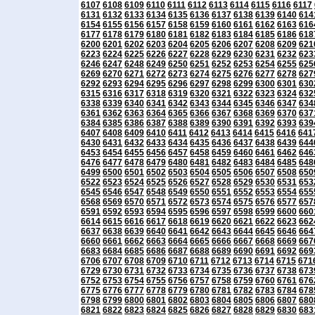
6107
6108
6109
6110
6111
6112
6113
6114
6115
6116
6117
6131
6132
6133
6134
6135
6136
6137
6138
6139
6140
614
6154
6155
6156
6157
6158
6159
6160
6161
6162
6163
616
6177
6178
6179
6180
6181
6182
6183
6184
6185
6186
618
6200
6201
6202
6203
6204
6205
6206
6207
6208
6209
621
6223
6224
6225
6226
6227
6228
6229
6230
6231
6232
623
6246
6247
6248
6249
6250
6251
6252
6253
6254
6255
625
6269
6270
6271
6272
6273
6274
6275
6276
6277
6278
627
6292
6293
6294
6295
6296
6297
6298
6299
6300
6301
630
6315
6316
6317
6318
6319
6320
6321
6322
6323
6324
632
6338
6339
6340
6341
6342
6343
6344
6345
6346
6347
634
6361
6362
6363
6364
6365
6366
6367
6368
6369
6370
637
6384
6385
6386
6387
6388
6389
6390
6391
6392
6393
639
6407
6408
6409
6410
6411
6412
6413
6414
6415
6416
641
6430
6431
6432
6433
6434
6435
6436
6437
6438
6439
644
6453
6454
6455
6456
6457
6458
6459
6460
6461
6462
646
6476
6477
6478
6479
6480
6481
6482
6483
6484
6485
648
6499
6500
6501
6502
6503
6504
6505
6506
6507
6508
650
6522
6523
6524
6525
6526
6527
6528
6529
6530
6531
653
6545
6546
6547
6548
6549
6550
6551
6552
6553
6554
655
6568
6569
6570
6571
6572
6573
6574
6575
6576
6577
657
6591
6592
6593
6594
6595
6596
6597
6598
6599
6600
660
6614
6615
6616
6617
6618
6619
6620
6621
6622
6623
662
6637
6638
6639
6640
6641
6642
6643
6644
6645
6646
664
6660
6661
6662
6663
6664
6665
6666
6667
6668
6669
667
6683
6684
6685
6686
6687
6688
6689
6690
6691
6692
669
6706
6707
6708
6709
6710
6711
6712
6713
6714
6715
671
6729
6730
6731
6732
6733
6734
6735
6736
6737
6738
673
6752
6753
6754
6755
6756
6757
6758
6759
6760
6761
676
6775
6776
6777
6778
6779
6780
6781
6782
6783
6784
678
6798
6799
6800
6801
6802
6803
6804
6805
6806
6807
680
6821
6822
6823
6824
6825
6826
6827
6828
6829
6830
683