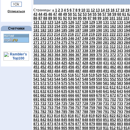
Страницы:
«
1
2
3
4
5
6
7
8
9
10
11
12
13
14
15
16
17
18
19
Отписаться
43
44
45
46
47
48
49
50
51
52
53
54
55
56
57
58
59
60
61
6
86
87
88
89
90
91
92
93
94
95
96
97
98
99
100
101
102
103
121
122
123
124
125
126
127
128
129
130
131
132
133
134
151
152
153
154
155
156
157
158
159
160
161
162
163
164
Счетчики
181
182
183
184
185
186
187
188
189
190
191
192
193
194
211
212
213
214
215
216
217
218
219
220
221
222
223
224
241
242
243
244
245
246
247
248
249
250
251
252
253
254
271
272
273
274
275
276
277
278
279
280
281
282
283
284
301
302
303
304
305
306
307
308
309
310
311
312
313
314
331
332
333
334
335
336
337
338
339
340
341
342
343
344
361
362
363
364
365
366
367
368
369
370
371
372
373
374
391
392
393
394
395
396
397
398
399
400
401
402
403
404
421
422
423
424
425
426
427
428
429
430
431
432
433
434
451
452
453
454
455
456
457
458
459
460
461
462
463
464
481
482
483
484
485
486
487
488
489
490
491
492
493
494
511
512
513
514
515
516
517
518
519
520
521
522
523
524
541
542
543
544
545
546
547
548
549
550
551
552
553
554
571
572
573
574
575
576
577
578
579
580
581
582
583
584
601
602
603
604
605
606
607
608
609
610
611
612
613
614
631
632
633
634
635
636
637
638
639
640
641
642
643
644
661
662
663
664
665
666
667
668
669
670
671
672
673
674
691
692
693
694
695
696
697
698
699
700
701
702
703
704
721
722
723
724
725
726
727
728
729
730
731
732
733
734
751
752
753
754
755
756
757
758
759
760
761
762
763
764
781
782
783
784
785
786
787
788
789
790
791
792
793
794
811
812
813
814
815
816
817
818
819
820
821
822
823
824
841
842
843
844
845
846
847
848
849
850
851
852
853
854
871
872
873
874
875
876
877
878
879
880
881
882
883
884
901
902
903
904
905
906
907
908
909
910
911
912
913
914