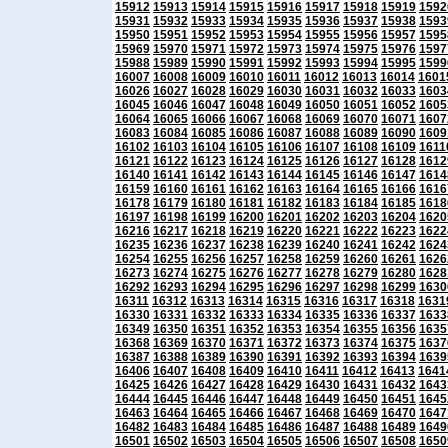
15912
15913
15914
15915
15916
15917
15918
15919
1592
15931
15932
15933
15934
15935
15936
15937
15938
1593
15950
15951
15952
15953
15954
15955
15956
15957
1595
15969
15970
15971
15972
15973
15974
15975
15976
1597
15988
15989
15990
15991
15992
15993
15994
15995
1599
16007
16008
16009
16010
16011
16012
16013
16014
1601
16026
16027
16028
16029
16030
16031
16032
16033
1603
16045
16046
16047
16048
16049
16050
16051
16052
1605
16064
16065
16066
16067
16068
16069
16070
16071
1607
16083
16084
16085
16086
16087
16088
16089
16090
1609
16102
16103
16104
16105
16106
16107
16108
16109
1611
16121
16122
16123
16124
16125
16126
16127
16128
1612
16140
16141
16142
16143
16144
16145
16146
16147
1614
16159
16160
16161
16162
16163
16164
16165
16166
1616
16178
16179
16180
16181
16182
16183
16184
16185
1618
16197
16198
16199
16200
16201
16202
16203
16204
1620
16216
16217
16218
16219
16220
16221
16222
16223
1622
16235
16236
16237
16238
16239
16240
16241
16242
1624
16254
16255
16256
16257
16258
16259
16260
16261
1626
16273
16274
16275
16276
16277
16278
16279
16280
1628
16292
16293
16294
16295
16296
16297
16298
16299
1630
16311
16312
16313
16314
16315
16316
16317
16318
1631
16330
16331
16332
16333
16334
16335
16336
16337
1633
16349
16350
16351
16352
16353
16354
16355
16356
1635
16368
16369
16370
16371
16372
16373
16374
16375
1637
16387
16388
16389
16390
16391
16392
16393
16394
1639
16406
16407
16408
16409
16410
16411
16412
16413
1641
16425
16426
16427
16428
16429
16430
16431
16432
1643
16444
16445
16446
16447
16448
16449
16450
16451
1645
16463
16464
16465
16466
16467
16468
16469
16470
1647
16482
16483
16484
16485
16486
16487
16488
16489
1649
16501
16502
16503
16504
16505
16506
16507
16508
1650