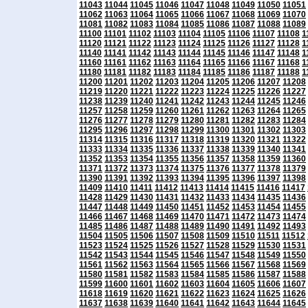
11043
11044
11045
11046
11047
11048
11049
11050
11051
11062
11063
11064
11065
11066
11067
11068
11069
11070
11081
11082
11083
11084
11085
11086
11087
11088
11089
11100
11101
11102
11103
11104
11105
11106
11107
11108
1
11120
11121
11122
11123
11124
11125
11126
11127
11128
1
11140
11141
11142
11143
11144
11145
11146
11147
11148
1
11160
11161
11162
11163
11164
11165
11166
11167
11168
1
11180
11181
11182
11183
11184
11185
11186
11187
11188
1
11200
11201
11202
11203
11204
11205
11206
11207
11208
11219
11220
11221
11222
11223
11224
11225
11226
11227
11238
11239
11240
11241
11242
11243
11244
11245
11246
11257
11258
11259
11260
11261
11262
11263
11264
11265
11276
11277
11278
11279
11280
11281
11282
11283
11284
11295
11296
11297
11298
11299
11300
11301
11302
11303
11314
11315
11316
11317
11318
11319
11320
11321
11322
11333
11334
11335
11336
11337
11338
11339
11340
11341
11352
11353
11354
11355
11356
11357
11358
11359
11360
11371
11372
11373
11374
11375
11376
11377
11378
11379
11390
11391
11392
11393
11394
11395
11396
11397
11398
11409
11410
11411
11412
11413
11414
11415
11416
11417
11428
11429
11430
11431
11432
11433
11434
11435
11436
11447
11448
11449
11450
11451
11452
11453
11454
11455
11466
11467
11468
11469
11470
11471
11472
11473
11474
11485
11486
11487
11488
11489
11490
11491
11492
11493
11504
11505
11506
11507
11508
11509
11510
11511
11512
11523
11524
11525
11526
11527
11528
11529
11530
11531
11542
11543
11544
11545
11546
11547
11548
11549
11550
11561
11562
11563
11564
11565
11566
11567
11568
11569
11580
11581
11582
11583
11584
11585
11586
11587
11588
11599
11600
11601
11602
11603
11604
11605
11606
11607
11618
11619
11620
11621
11622
11623
11624
11625
11626
11637
11638
11639
11640
11641
11642
11643
11644
11645