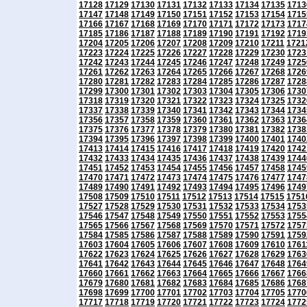
17128
17129
17130
17131
17132
17133
17134
17135
1713
17147
17148
17149
17150
17151
17152
17153
17154
1715
17166
17167
17168
17169
17170
17171
17172
17173
1717
17185
17186
17187
17188
17189
17190
17191
17192
1719
17204
17205
17206
17207
17208
17209
17210
17211
1721
17223
17224
17225
17226
17227
17228
17229
17230
1723
17242
17243
17244
17245
17246
17247
17248
17249
1725
17261
17262
17263
17264
17265
17266
17267
17268
1726
17280
17281
17282
17283
17284
17285
17286
17287
1728
17299
17300
17301
17302
17303
17304
17305
17306
1730
17318
17319
17320
17321
17322
17323
17324
17325
1732
17337
17338
17339
17340
17341
17342
17343
17344
1734
17356
17357
17358
17359
17360
17361
17362
17363
1736
17375
17376
17377
17378
17379
17380
17381
17382
1738
17394
17395
17396
17397
17398
17399
17400
17401
1740
17413
17414
17415
17416
17417
17418
17419
17420
1742
17432
17433
17434
17435
17436
17437
17438
17439
1744
17451
17452
17453
17454
17455
17456
17457
17458
1745
17470
17471
17472
17473
17474
17475
17476
17477
1747
17489
17490
17491
17492
17493
17494
17495
17496
1749
17508
17509
17510
17511
17512
17513
17514
17515
1751
17527
17528
17529
17530
17531
17532
17533
17534
1753
17546
17547
17548
17549
17550
17551
17552
17553
1755
17565
17566
17567
17568
17569
17570
17571
17572
1757
17584
17585
17586
17587
17588
17589
17590
17591
1759
17603
17604
17605
17606
17607
17608
17609
17610
1761
17622
17623
17624
17625
17626
17627
17628
17629
1763
17641
17642
17643
17644
17645
17646
17647
17648
1764
17660
17661
17662
17663
17664
17665
17666
17667
1766
17679
17680
17681
17682
17683
17684
17685
17686
1768
17698
17699
17700
17701
17702
17703
17704
17705
1770
17717
17718
17719
17720
17721
17722
17723
17724
1772