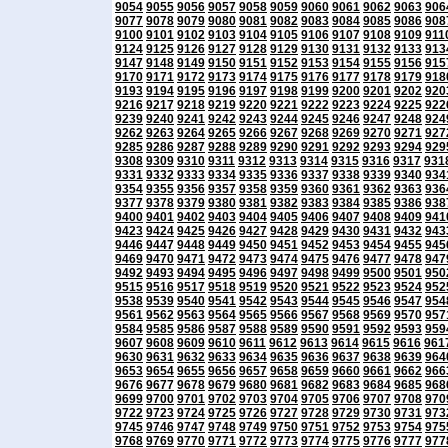
9054
9055
9056
9057
9058
9059
9060
9061
9062
9063
906
9077
9078
9079
9080
9081
9082
9083
9084
9085
9086
908
9100
9101
9102
9103
9104
9105
9106
9107
9108
9109
911
9124
9125
9126
9127
9128
9129
9130
9131
9132
9133
913
9147
9148
9149
9150
9151
9152
9153
9154
9155
9156
915
9170
9171
9172
9173
9174
9175
9176
9177
9178
9179
918
9193
9194
9195
9196
9197
9198
9199
9200
9201
9202
920
9216
9217
9218
9219
9220
9221
9222
9223
9224
9225
922
9239
9240
9241
9242
9243
9244
9245
9246
9247
9248
924
9262
9263
9264
9265
9266
9267
9268
9269
9270
9271
927
9285
9286
9287
9288
9289
9290
9291
9292
9293
9294
929
9308
9309
9310
9311
9312
9313
9314
9315
9316
9317
931
9331
9332
9333
9334
9335
9336
9337
9338
9339
9340
934
9354
9355
9356
9357
9358
9359
9360
9361
9362
9363
936
9377
9378
9379
9380
9381
9382
9383
9384
9385
9386
938
9400
9401
9402
9403
9404
9405
9406
9407
9408
9409
941
9423
9424
9425
9426
9427
9428
9429
9430
9431
9432
943
9446
9447
9448
9449
9450
9451
9452
9453
9454
9455
945
9469
9470
9471
9472
9473
9474
9475
9476
9477
9478
947
9492
9493
9494
9495
9496
9497
9498
9499
9500
9501
950
9515
9516
9517
9518
9519
9520
9521
9522
9523
9524
952
9538
9539
9540
9541
9542
9543
9544
9545
9546
9547
954
9561
9562
9563
9564
9565
9566
9567
9568
9569
9570
957
9584
9585
9586
9587
9588
9589
9590
9591
9592
9593
959
9607
9608
9609
9610
9611
9612
9613
9614
9615
9616
961
9630
9631
9632
9633
9634
9635
9636
9637
9638
9639
964
9653
9654
9655
9656
9657
9658
9659
9660
9661
9662
966
9676
9677
9678
9679
9680
9681
9682
9683
9684
9685
968
9699
9700
9701
9702
9703
9704
9705
9706
9707
9708
970
9722
9723
9724
9725
9726
9727
9728
9729
9730
9731
973
9745
9746
9747
9748
9749
9750
9751
9752
9753
9754
975
9768
9769
9770
9771
9772
9773
9774
9775
9776
9777
977