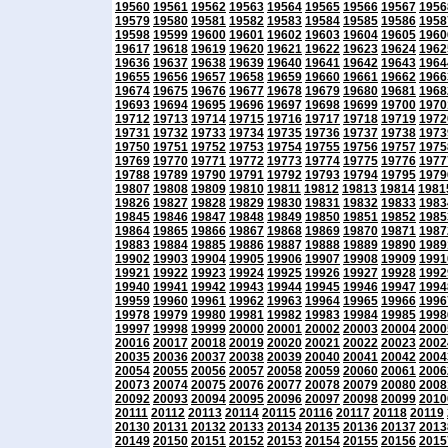
19560
19561
19562
19563
19564
19565
19566
19567
1956
19579
19580
19581
19582
19583
19584
19585
19586
1958
19598
19599
19600
19601
19602
19603
19604
19605
1960
19617
19618
19619
19620
19621
19622
19623
19624
1962
19636
19637
19638
19639
19640
19641
19642
19643
1964
19655
19656
19657
19658
19659
19660
19661
19662
1966
19674
19675
19676
19677
19678
19679
19680
19681
1968
19693
19694
19695
19696
19697
19698
19699
19700
1970
19712
19713
19714
19715
19716
19717
19718
19719
1972
19731
19732
19733
19734
19735
19736
19737
19738
1973
19750
19751
19752
19753
19754
19755
19756
19757
1975
19769
19770
19771
19772
19773
19774
19775
19776
1977
19788
19789
19790
19791
19792
19793
19794
19795
1979
19807
19808
19809
19810
19811
19812
19813
19814
1981
19826
19827
19828
19829
19830
19831
19832
19833
1983
19845
19846
19847
19848
19849
19850
19851
19852
1985
19864
19865
19866
19867
19868
19869
19870
19871
1987
19883
19884
19885
19886
19887
19888
19889
19890
1989
19902
19903
19904
19905
19906
19907
19908
19909
1991
19921
19922
19923
19924
19925
19926
19927
19928
1992
19940
19941
19942
19943
19944
19945
19946
19947
1994
19959
19960
19961
19962
19963
19964
19965
19966
1996
19978
19979
19980
19981
19982
19983
19984
19985
1998
19997
19998
19999
20000
20001
20002
20003
20004
2000
20016
20017
20018
20019
20020
20021
20022
20023
2002
20035
20036
20037
20038
20039
20040
20041
20042
2004
20054
20055
20056
20057
20058
20059
20060
20061
2006
20073
20074
20075
20076
20077
20078
20079
20080
2008
20092
20093
20094
20095
20096
20097
20098
20099
2010
20111
20112
20113
20114
20115
20116
20117
20118
20119
20130
20131
20132
20133
20134
20135
20136
20137
2013
20149
20150
20151
20152
20153
20154
20155
20156
2015