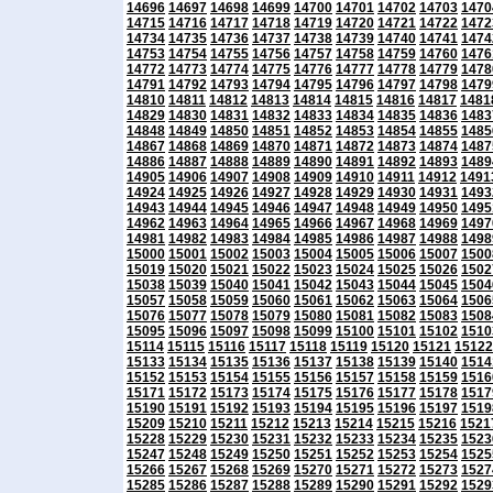
14696
14697
14698
14699
14700
14701
14702
14703
1470
14715
14716
14717
14718
14719
14720
14721
14722
1472
14734
14735
14736
14737
14738
14739
14740
14741
1474
14753
14754
14755
14756
14757
14758
14759
14760
1476
14772
14773
14774
14775
14776
14777
14778
14779
1478
14791
14792
14793
14794
14795
14796
14797
14798
1479
14810
14811
14812
14813
14814
14815
14816
14817
1481
14829
14830
14831
14832
14833
14834
14835
14836
1483
14848
14849
14850
14851
14852
14853
14854
14855
1485
14867
14868
14869
14870
14871
14872
14873
14874
1487
14886
14887
14888
14889
14890
14891
14892
14893
1489
14905
14906
14907
14908
14909
14910
14911
14912
1491
14924
14925
14926
14927
14928
14929
14930
14931
1493
14943
14944
14945
14946
14947
14948
14949
14950
1495
14962
14963
14964
14965
14966
14967
14968
14969
1497
14981
14982
14983
14984
14985
14986
14987
14988
1498
15000
15001
15002
15003
15004
15005
15006
15007
1500
15019
15020
15021
15022
15023
15024
15025
15026
1502
15038
15039
15040
15041
15042
15043
15044
15045
1504
15057
15058
15059
15060
15061
15062
15063
15064
1506
15076
15077
15078
15079
15080
15081
15082
15083
1508
15095
15096
15097
15098
15099
15100
15101
15102
1510
15114
15115
15116
15117
15118
15119
15120
15121
15122
15133
15134
15135
15136
15137
15138
15139
15140
1514
15152
15153
15154
15155
15156
15157
15158
15159
1516
15171
15172
15173
15174
15175
15176
15177
15178
1517
15190
15191
15192
15193
15194
15195
15196
15197
1519
15209
15210
15211
15212
15213
15214
15215
15216
1521
15228
15229
15230
15231
15232
15233
15234
15235
1523
15247
15248
15249
15250
15251
15252
15253
15254
1525
15266
15267
15268
15269
15270
15271
15272
15273
1527
15285
15286
15287
15288
15289
15290
15291
15292
1529