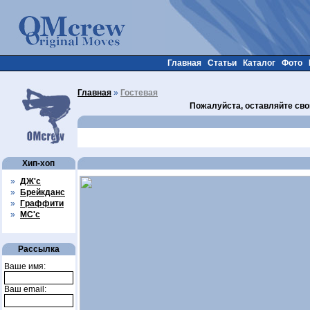
Главная
Статьи
Каталог
Фото
Главная
»
Гостевая
Пожалуйста, оставляйте сво
Хип-хоп
»
ДЖ'с
»
Брейкданс
»
Граффити
»
МС'с
Рассылка
Ваше имя:
Ваш email: