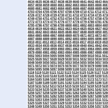
4634
4635
4636
4637
4638
4639
4640
4641
4642
4643
464
4657
4658
4659
4660
4661
4662
4663
4664
4665
4666
466
4680
4681
4682
4683
4684
4685
4686
4687
4688
4689
469
4703
4704
4705
4706
4707
4708
4709
4710
4711
4712
471
4726
4727
4728
4729
4730
4731
4732
4733
4734
4735
473
4749
4750
4751
4752
4753
4754
4755
4756
4757
4758
475
4772
4773
4774
4775
4776
4777
4778
4779
4780
4781
478
4795
4796
4797
4798
4799
4800
4801
4802
4803
4804
480
4818
4819
4820
4821
4822
4823
4824
4825
4826
4827
482
4841
4842
4843
4844
4845
4846
4847
4848
4849
4850
485
4864
4865
4866
4867
4868
4869
4870
4871
4872
4873
487
4887
4888
4889
4890
4891
4892
4893
4894
4895
4896
489
4910
4911
4912
4913
4914
4915
4916
4917
4918
4919
492
4933
4934
4935
4936
4937
4938
4939
4940
4941
4942
494
4956
4957
4958
4959
4960
4961
4962
4963
4964
4965
496
4979
4980
4981
4982
4983
4984
4985
4986
4987
4988
498
5002
5003
5004
5005
5006
5007
5008
5009
5010
5011
501
5025
5026
5027
5028
5029
5030
5031
5032
5033
5034
503
5048
5049
5050
5051
5052
5053
5054
5055
5056
5057
505
5071
5072
5073
5074
5075
5076
5077
5078
5079
5080
508
5094
5095
5096
5097
5098
5099
5100
5101
5102
5103
510
5118
5119
5120
5121
5122
5123
5124
5125
5126
5127
512
5141
5142
5143
5144
5145
5146
5147
5148
5149
5150
515
5164
5165
5166
5167
5168
5169
5170
5171
5172
5173
517
5187
5188
5189
5190
5191
5192
5193
5194
5195
5196
519
5210
5211
5212
5213
5214
5215
5216
5217
5218
5219
522
5233
5234
5235
5236
5237
5238
5239
5240
5241
5242
524
5256
5257
5258
5259
5260
5261
5262
5263
5264
5265
526
5279
5280
5281
5282
5283
5284
5285
5286
5287
5288
528
5302
5303
5304
5305
5306
5307
5308
5309
5310
5311
531
5325
5326
5327
5328
5329
5330
5331
5332
5333
5334
533
5348
5349
5350
5351
5352
5353
5354
5355
5356
5357
535