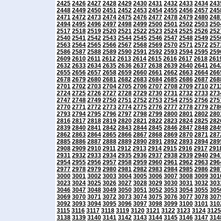
2425
2426
2427
2428
2429
2430
2431
2432
2433
2434
243
2448
2449
2450
2451
2452
2453
2454
2455
2456
2457
245
2471
2472
2473
2474
2475
2476
2477
2478
2479
2480
248
2494
2495
2496
2497
2498
2499
2500
2501
2502
2503
250
2517
2518
2519
2520
2521
2522
2523
2524
2525
2526
252
2540
2541
2542
2543
2544
2545
2546
2547
2548
2549
255
2563
2564
2565
2566
2567
2568
2569
2570
2571
2572
257
2586
2587
2588
2589
2590
2591
2592
2593
2594
2595
259
2609
2610
2611
2612
2613
2614
2615
2616
2617
2618
261
2632
2633
2634
2635
2636
2637
2638
2639
2640
2641
264
2655
2656
2657
2658
2659
2660
2661
2662
2663
2664
266
2678
2679
2680
2681
2682
2683
2684
2685
2686
2687
268
2701
2702
2703
2704
2705
2706
2707
2708
2709
2710
271
2724
2725
2726
2727
2728
2729
2730
2731
2732
2733
273
2747
2748
2749
2750
2751
2752
2753
2754
2755
2756
275
2770
2771
2772
2773
2774
2775
2776
2777
2778
2779
278
2793
2794
2795
2796
2797
2798
2799
2800
2801
2802
280
2816
2817
2818
2819
2820
2821
2822
2823
2824
2825
282
2839
2840
2841
2842
2843
2844
2845
2846
2847
2848
284
2862
2863
2864
2865
2866
2867
2868
2869
2870
2871
287
2885
2886
2887
2888
2889
2890
2891
2892
2893
2894
289
2908
2909
2910
2911
2912
2913
2914
2915
2916
2917
291
2931
2932
2933
2934
2935
2936
2937
2938
2939
2940
294
2954
2955
2956
2957
2958
2959
2960
2961
2962
2963
296
2977
2978
2979
2980
2981
2982
2983
2984
2985
2986
298
3000
3001
3002
3003
3004
3005
3006
3007
3008
3009
301
3023
3024
3025
3026
3027
3028
3029
3030
3031
3032
303
3046
3047
3048
3049
3050
3051
3052
3053
3054
3055
305
3069
3070
3071
3072
3073
3074
3075
3076
3077
3078
307
3092
3093
3094
3095
3096
3097
3098
3099
3100
3101
310
3115
3116
3117
3118
3119
3120
3121
3122
3123
3124
3125
3138
3139
3140
3141
3142
3143
3144
3145
3146
3147
314