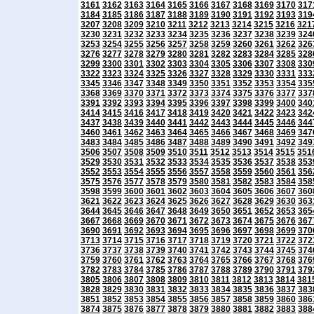
3161
3162
3163
3164
3165
3166
3167
3168
3169
3170
317
3184
3185
3186
3187
3188
3189
3190
3191
3192
3193
319
3207
3208
3209
3210
3211
3212
3213
3214
3215
3216
321
3230
3231
3232
3233
3234
3235
3236
3237
3238
3239
324
3253
3254
3255
3256
3257
3258
3259
3260
3261
3262
326
3276
3277
3278
3279
3280
3281
3282
3283
3284
3285
328
3299
3300
3301
3302
3303
3304
3305
3306
3307
3308
330
3322
3323
3324
3325
3326
3327
3328
3329
3330
3331
333
3345
3346
3347
3348
3349
3350
3351
3352
3353
3354
335
3368
3369
3370
3371
3372
3373
3374
3375
3376
3377
337
3391
3392
3393
3394
3395
3396
3397
3398
3399
3400
340
3414
3415
3416
3417
3418
3419
3420
3421
3422
3423
342
3437
3438
3439
3440
3441
3442
3443
3444
3445
3446
344
3460
3461
3462
3463
3464
3465
3466
3467
3468
3469
347
3483
3484
3485
3486
3487
3488
3489
3490
3491
3492
349
3506
3507
3508
3509
3510
3511
3512
3513
3514
3515
351
3529
3530
3531
3532
3533
3534
3535
3536
3537
3538
353
3552
3553
3554
3555
3556
3557
3558
3559
3560
3561
356
3575
3576
3577
3578
3579
3580
3581
3582
3583
3584
358
3598
3599
3600
3601
3602
3603
3604
3605
3606
3607
360
3621
3622
3623
3624
3625
3626
3627
3628
3629
3630
363
3644
3645
3646
3647
3648
3649
3650
3651
3652
3653
365
3667
3668
3669
3670
3671
3672
3673
3674
3675
3676
367
3690
3691
3692
3693
3694
3695
3696
3697
3698
3699
370
3713
3714
3715
3716
3717
3718
3719
3720
3721
3722
372
3736
3737
3738
3739
3740
3741
3742
3743
3744
3745
374
3759
3760
3761
3762
3763
3764
3765
3766
3767
3768
376
3782
3783
3784
3785
3786
3787
3788
3789
3790
3791
379
3805
3806
3807
3808
3809
3810
3811
3812
3813
3814
381
3828
3829
3830
3831
3832
3833
3834
3835
3836
3837
383
3851
3852
3853
3854
3855
3856
3857
3858
3859
3860
386
3874
3875
3876
3877
3878
3879
3880
3881
3882
3883
388