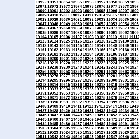
18952
18953
18954
18955
18956
18957
18958
18959
1896
18971
18972
18973
18974
18975
18976
18977
18978
1897
18990
18991
18992
18993
18994
18995
18996
18997
1899
19009
19010
19011
19012
19013
19014
19015
19016
1901
19028
19029
19030
19031
19032
19033
19034
19035
1903
19047
19048
19049
19050
19051
19052
19053
19054
1905
19066
19067
19068
19069
19070
19071
19072
19073
1907
19085
19086
19087
19088
19089
19090
19091
19092
1909
19104
19105
19106
19107
19108
19109
19110
19111
1911
19123
19124
19125
19126
19127
19128
19129
19130
1913
19142
19143
19144
19145
19146
19147
19148
19149
1915
19161
19162
19163
19164
19165
19166
19167
19168
1916
19180
19181
19182
19183
19184
19185
19186
19187
1918
19199
19200
19201
19202
19203
19204
19205
19206
1920
19218
19219
19220
19221
19222
19223
19224
19225
1922
19237
19238
19239
19240
19241
19242
19243
19244
1924
19256
19257
19258
19259
19260
19261
19262
19263
1926
19275
19276
19277
19278
19279
19280
19281
19282
1928
19294
19295
19296
19297
19298
19299
19300
19301
1930
19313
19314
19315
19316
19317
19318
19319
19320
1932
19332
19333
19334
19335
19336
19337
19338
19339
1934
19351
19352
19353
19354
19355
19356
19357
19358
1935
19370
19371
19372
19373
19374
19375
19376
19377
1937
19389
19390
19391
19392
19393
19394
19395
19396
1939
19408
19409
19410
19411
19412
19413
19414
19415
1941
19427
19428
19429
19430
19431
19432
19433
19434
1943
19446
19447
19448
19449
19450
19451
19452
19453
1945
19465
19466
19467
19468
19469
19470
19471
19472
1947
19484
19485
19486
19487
19488
19489
19490
19491
1949
19503
19504
19505
19506
19507
19508
19509
19510
1951
19522
19523
19524
19525
19526
19527
19528
19529
1953
19541
19542
19543
19544
19545
19546
19547
19548
1954