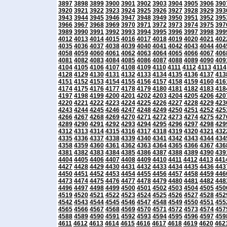
3897
3898
3899
3900
3901
3902
3903
3904
3905
3906
390
3920
3921
3922
3923
3924
3925
3926
3927
3928
3929
393
3943
3944
3945
3946
3947
3948
3949
3950
3951
3952
395
3966
3967
3968
3969
3970
3971
3972
3973
3974
3975
397
3989
3990
3991
3992
3993
3994
3995
3996
3997
3998
399
4012
4013
4014
4015
4016
4017
4018
4019
4020
4021
402
4035
4036
4037
4038
4039
4040
4041
4042
4043
4044
404
4058
4059
4060
4061
4062
4063
4064
4065
4066
4067
406
4081
4082
4083
4084
4085
4086
4087
4088
4089
4090
409
4104
4105
4106
4107
4108
4109
4110
4111
4112
4113
4114
4128
4129
4130
4131
4132
4133
4134
4135
4136
4137
413
4151
4152
4153
4154
4155
4156
4157
4158
4159
4160
416
4174
4175
4176
4177
4178
4179
4180
4181
4182
4183
418
4197
4198
4199
4200
4201
4202
4203
4204
4205
4206
420
4220
4221
4222
4223
4224
4225
4226
4227
4228
4229
423
4243
4244
4245
4246
4247
4248
4249
4250
4251
4252
425
4266
4267
4268
4269
4270
4271
4272
4273
4274
4275
427
4289
4290
4291
4292
4293
4294
4295
4296
4297
4298
429
4312
4313
4314
4315
4316
4317
4318
4319
4320
4321
432
4335
4336
4337
4338
4339
4340
4341
4342
4343
4344
434
4358
4359
4360
4361
4362
4363
4364
4365
4366
4367
436
4381
4382
4383
4384
4385
4386
4387
4388
4389
4390
439
4404
4405
4406
4407
4408
4409
4410
4411
4412
4413
441
4427
4428
4429
4430
4431
4432
4433
4434
4435
4436
443
4450
4451
4452
4453
4454
4455
4456
4457
4458
4459
446
4473
4474
4475
4476
4477
4478
4479
4480
4481
4482
448
4496
4497
4498
4499
4500
4501
4502
4503
4504
4505
450
4519
4520
4521
4522
4523
4524
4525
4526
4527
4528
452
4542
4543
4544
4545
4546
4547
4548
4549
4550
4551
455
4565
4566
4567
4568
4569
4570
4571
4572
4573
4574
457
4588
4589
4590
4591
4592
4593
4594
4595
4596
4597
459
4611
4612
4613
4614
4615
4616
4617
4618
4619
4620
462