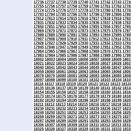
17736
17737
17738
17739
17740
17741
17742
17743
1774
17755
17756
17757
17758
17759
17760
17761
17762
1776
17774
17775
17776
17777
17778
17779
17780
17781
1778
17793
17794
17795
17796
17797
17798
17799
17800
1780
17812
17813
17814
17815
17816
17817
17818
17819
1782
17831
17832
17833
17834
17835
17836
17837
17838
1783
17850
17851
17852
17853
17854
17855
17856
17857
1785
17869
17870
17871
17872
17873
17874
17875
17876
1787
17888
17889
17890
17891
17892
17893
17894
17895
1789
17907
17908
17909
17910
17911
17912
17913
17914
1791
17926
17927
17928
17929
17930
17931
17932
17933
1793
17945
17946
17947
17948
17949
17950
17951
17952
1795
17964
17965
17966
17967
17968
17969
17970
17971
1797
17983
17984
17985
17986
17987
17988
17989
17990
1799
18002
18003
18004
18005
18006
18007
18008
18009
1801
18021
18022
18023
18024
18025
18026
18027
18028
1802
18040
18041
18042
18043
18044
18045
18046
18047
1804
18059
18060
18061
18062
18063
18064
18065
18066
1806
18078
18079
18080
18081
18082
18083
18084
18085
1808
18097
18098
18099
18100
18101
18102
18103
18104
1810
18116
18117
18118
18119
18120
18121
18122
18123
1812
18135
18136
18137
18138
18139
18140
18141
18142
1814
18154
18155
18156
18157
18158
18159
18160
18161
1816
18173
18174
18175
18176
18177
18178
18179
18180
1818
18192
18193
18194
18195
18196
18197
18198
18199
1820
18211
18212
18213
18214
18215
18216
18217
18218
1821
18230
18231
18232
18233
18234
18235
18236
18237
1823
18249
18250
18251
18252
18253
18254
18255
18256
1825
18268
18269
18270
18271
18272
18273
18274
18275
1827
18287
18288
18289
18290
18291
18292
18293
18294
1829
18306
18307
18308
18309
18310
18311
18312
18313
1831
18325
18326
18327
18328
18329
18330
18331
18332
1833