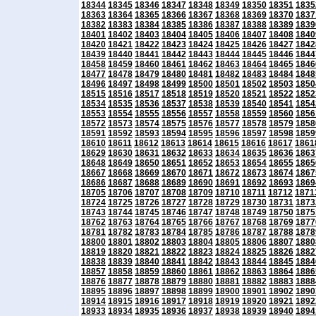
18344
18345
18346
18347
18348
18349
18350
18351
1835
18363
18364
18365
18366
18367
18368
18369
18370
1837
18382
18383
18384
18385
18386
18387
18388
18389
1839
18401
18402
18403
18404
18405
18406
18407
18408
1840
18420
18421
18422
18423
18424
18425
18426
18427
1842
18439
18440
18441
18442
18443
18444
18445
18446
1844
18458
18459
18460
18461
18462
18463
18464
18465
1846
18477
18478
18479
18480
18481
18482
18483
18484
1848
18496
18497
18498
18499
18500
18501
18502
18503
1850
18515
18516
18517
18518
18519
18520
18521
18522
1852
18534
18535
18536
18537
18538
18539
18540
18541
1854
18553
18554
18555
18556
18557
18558
18559
18560
1856
18572
18573
18574
18575
18576
18577
18578
18579
1858
18591
18592
18593
18594
18595
18596
18597
18598
1859
18610
18611
18612
18613
18614
18615
18616
18617
1861
18629
18630
18631
18632
18633
18634
18635
18636
1863
18648
18649
18650
18651
18652
18653
18654
18655
1865
18667
18668
18669
18670
18671
18672
18673
18674
1867
18686
18687
18688
18689
18690
18691
18692
18693
1869
18705
18706
18707
18708
18709
18710
18711
18712
1871
18724
18725
18726
18727
18728
18729
18730
18731
1873
18743
18744
18745
18746
18747
18748
18749
18750
1875
18762
18763
18764
18765
18766
18767
18768
18769
1877
18781
18782
18783
18784
18785
18786
18787
18788
1878
18800
18801
18802
18803
18804
18805
18806
18807
1880
18819
18820
18821
18822
18823
18824
18825
18826
1882
18838
18839
18840
18841
18842
18843
18844
18845
1884
18857
18858
18859
18860
18861
18862
18863
18864
1886
18876
18877
18878
18879
18880
18881
18882
18883
1888
18895
18896
18897
18898
18899
18900
18901
18902
1890
18914
18915
18916
18917
18918
18919
18920
18921
1892
18933
18934
18935
18936
18937
18938
18939
18940
1894