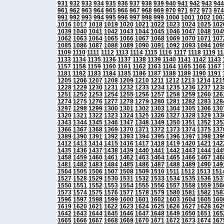
931
932
933
934
935
936
937
938
939
940
941
942
943
944
961
962
963
964
965
966
967
968
969
970
971
972
973
974
991
992
993
994
995
996
997
998
999
1000
1001
1002
100
1016
1017
1018
1019
1020
1021
1022
1023
1024
1025
102
1039
1040
1041
1042
1043
1044
1045
1046
1047
1048
104
1062
1063
1064
1065
1066
1067
1068
1069
1070
1071
107
1085
1086
1087
1088
1089
1090
1091
1092
1093
1094
109
1109
1110
1111
1112
1113
1114
1115
1116
1117
1118
1119
11
1133
1134
1135
1136
1137
1138
1139
1140
1141
1142
1143
1157
1158
1159
1160
1161
1162
1163
1164
1165
1166
1167
1181
1182
1183
1184
1185
1186
1187
1188
1189
1190
1191
1205
1206
1207
1208
1209
1210
1211
1212
1213
1214
121
1228
1229
1230
1231
1232
1233
1234
1235
1236
1237
123
1251
1252
1253
1254
1255
1256
1257
1258
1259
1260
126
1274
1275
1276
1277
1278
1279
1280
1281
1282
1283
128
1297
1298
1299
1300
1301
1302
1303
1304
1305
1306
130
1320
1321
1322
1323
1324
1325
1326
1327
1328
1329
133
1343
1344
1345
1346
1347
1348
1349
1350
1351
1352
135
1366
1367
1368
1369
1370
1371
1372
1373
1374
1375
137
1389
1390
1391
1392
1393
1394
1395
1396
1397
1398
139
1412
1413
1414
1415
1416
1417
1418
1419
1420
1421
142
1435
1436
1437
1438
1439
1440
1441
1442
1443
1444
144
1458
1459
1460
1461
1462
1463
1464
1465
1466
1467
146
1481
1482
1483
1484
1485
1486
1487
1488
1489
1490
149
1504
1505
1506
1507
1508
1509
1510
1511
1512
1513
151
1527
1528
1529
1530
1531
1532
1533
1534
1535
1536
153
1550
1551
1552
1553
1554
1555
1556
1557
1558
1559
156
1573
1574
1575
1576
1577
1578
1579
1580
1581
1582
158
1596
1597
1598
1599
1600
1601
1602
1603
1604
1605
160
1619
1620
1621
1622
1623
1624
1625
1626
1627
1628
162
1642
1643
1644
1645
1646
1647
1648
1649
1650
1651
165
1665
1666
1667
1668
1669
1670
1671
1672
1673
1674
167