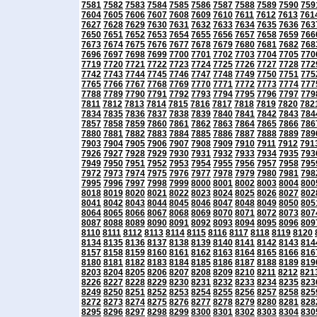
7581
7582
7583
7584
7585
7586
7587
7588
7589
7590
759
7604
7605
7606
7607
7608
7609
7610
7611
7612
7613
761
7627
7628
7629
7630
7631
7632
7633
7634
7635
7636
763
7650
7651
7652
7653
7654
7655
7656
7657
7658
7659
766
7673
7674
7675
7676
7677
7678
7679
7680
7681
7682
768
7696
7697
7698
7699
7700
7701
7702
7703
7704
7705
770
7719
7720
7721
7722
7723
7724
7725
7726
7727
7728
772
7742
7743
7744
7745
7746
7747
7748
7749
7750
7751
775
7765
7766
7767
7768
7769
7770
7771
7772
7773
7774
777
7788
7789
7790
7791
7792
7793
7794
7795
7796
7797
779
7811
7812
7813
7814
7815
7816
7817
7818
7819
7820
782
7834
7835
7836
7837
7838
7839
7840
7841
7842
7843
784
7857
7858
7859
7860
7861
7862
7863
7864
7865
7866
786
7880
7881
7882
7883
7884
7885
7886
7887
7888
7889
789
7903
7904
7905
7906
7907
7908
7909
7910
7911
7912
791
7926
7927
7928
7929
7930
7931
7932
7933
7934
7935
793
7949
7950
7951
7952
7953
7954
7955
7956
7957
7958
795
7972
7973
7974
7975
7976
7977
7978
7979
7980
7981
798
7995
7996
7997
7998
7999
8000
8001
8002
8003
8004
800
8018
8019
8020
8021
8022
8023
8024
8025
8026
8027
802
8041
8042
8043
8044
8045
8046
8047
8048
8049
8050
805
8064
8065
8066
8067
8068
8069
8070
8071
8072
8073
807
8087
8088
8089
8090
8091
8092
8093
8094
8095
8096
809
8110
8111
8112
8113
8114
8115
8116
8117
8118
8119
8120
8134
8135
8136
8137
8138
8139
8140
8141
8142
8143
814
8157
8158
8159
8160
8161
8162
8163
8164
8165
8166
816
8180
8181
8182
8183
8184
8185
8186
8187
8188
8189
819
8203
8204
8205
8206
8207
8208
8209
8210
8211
8212
821
8226
8227
8228
8229
8230
8231
8232
8233
8234
8235
823
8249
8250
8251
8252
8253
8254
8255
8256
8257
8258
825
8272
8273
8274
8275
8276
8277
8278
8279
8280
8281
828
8295
8296
8297
8298
8299
8300
8301
8302
8303
8304
830