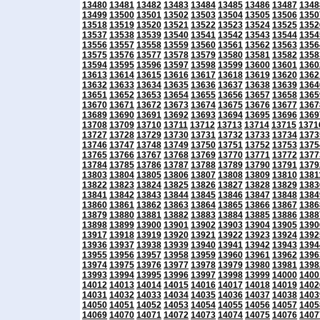
13480
13481
13482
13483
13484
13485
13486
13487
1348
13499
13500
13501
13502
13503
13504
13505
13506
1350
13518
13519
13520
13521
13522
13523
13524
13525
1352
13537
13538
13539
13540
13541
13542
13543
13544
1354
13556
13557
13558
13559
13560
13561
13562
13563
1356
13575
13576
13577
13578
13579
13580
13581
13582
1358
13594
13595
13596
13597
13598
13599
13600
13601
1360
13613
13614
13615
13616
13617
13618
13619
13620
1362
13632
13633
13634
13635
13636
13637
13638
13639
1364
13651
13652
13653
13654
13655
13656
13657
13658
1365
13670
13671
13672
13673
13674
13675
13676
13677
1367
13689
13690
13691
13692
13693
13694
13695
13696
1369
13708
13709
13710
13711
13712
13713
13714
13715
1371
13727
13728
13729
13730
13731
13732
13733
13734
1373
13746
13747
13748
13749
13750
13751
13752
13753
1375
13765
13766
13767
13768
13769
13770
13771
13772
1377
13784
13785
13786
13787
13788
13789
13790
13791
1379
13803
13804
13805
13806
13807
13808
13809
13810
1381
13822
13823
13824
13825
13826
13827
13828
13829
1383
13841
13842
13843
13844
13845
13846
13847
13848
1384
13860
13861
13862
13863
13864
13865
13866
13867
1386
13879
13880
13881
13882
13883
13884
13885
13886
1388
13898
13899
13900
13901
13902
13903
13904
13905
1390
13917
13918
13919
13920
13921
13922
13923
13924
1392
13936
13937
13938
13939
13940
13941
13942
13943
1394
13955
13956
13957
13958
13959
13960
13961
13962
1396
13974
13975
13976
13977
13978
13979
13980
13981
1398
13993
13994
13995
13996
13997
13998
13999
14000
1400
14012
14013
14014
14015
14016
14017
14018
14019
1402
14031
14032
14033
14034
14035
14036
14037
14038
1403
14050
14051
14052
14053
14054
14055
14056
14057
1405
14069
14070
14071
14072
14073
14074
14075
14076
1407