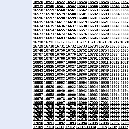
16520
16521
16522
16523
16524
16525
16526
16527
1652
16539
16540
16541
16542
16543
16544
16545
16546
1654
16558
16559
16560
16561
16562
16563
16564
16565
1656
16577
16578
16579
16580
16581
16582
16583
16584
1658
16596
16597
16598
16599
16600
16601
16602
16603
1660
16615
16616
16617
16618
16619
16620
16621
16622
1662
16634
16635
16636
16637
16638
16639
16640
16641
1664
16653
16654
16655
16656
16657
16658
16659
16660
1666
16672
16673
16674
16675
16676
16677
16678
16679
1668
16691
16692
16693
16694
16695
16696
16697
16698
1669
16710
16711
16712
16713
16714
16715
16716
16717
1671
16729
16730
16731
16732
16733
16734
16735
16736
1673
16748
16749
16750
16751
16752
16753
16754
16755
1675
16767
16768
16769
16770
16771
16772
16773
16774
1677
16786
16787
16788
16789
16790
16791
16792
16793
1679
16805
16806
16807
16808
16809
16810
16811
16812
1681
16824
16825
16826
16827
16828
16829
16830
16831
1683
16843
16844
16845
16846
16847
16848
16849
16850
1685
16862
16863
16864
16865
16866
16867
16868
16869
1687
16881
16882
16883
16884
16885
16886
16887
16888
1688
16900
16901
16902
16903
16904
16905
16906
16907
1690
16919
16920
16921
16922
16923
16924
16925
16926
1692
16938
16939
16940
16941
16942
16943
16944
16945
1694
16957
16958
16959
16960
16961
16962
16963
16964
1696
16976
16977
16978
16979
16980
16981
16982
16983
1698
16995
16996
16997
16998
16999
17000
17001
17002
1700
17014
17015
17016
17017
17018
17019
17020
17021
1702
17033
17034
17035
17036
17037
17038
17039
17040
1704
17052
17053
17054
17055
17056
17057
17058
17059
1706
17071
17072
17073
17074
17075
17076
17077
17078
1707
17090
17091
17092
17093
17094
17095
17096
17097
1709
17109
17110
17111
17112
17113
17114
17115
17116
17117