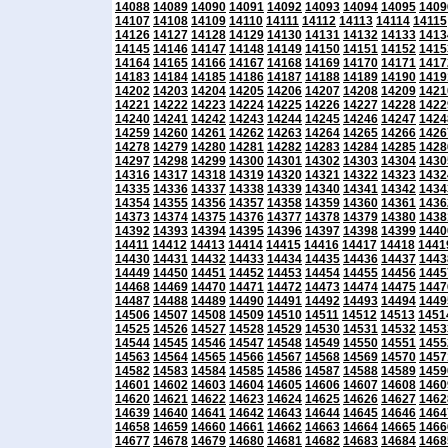
14088
14089
14090
14091
14092
14093
14094
14095
1409
14107
14108
14109
14110
14111
14112
14113
14114
14115
14126
14127
14128
14129
14130
14131
14132
14133
1413
14145
14146
14147
14148
14149
14150
14151
14152
1415
14164
14165
14166
14167
14168
14169
14170
14171
1417
14183
14184
14185
14186
14187
14188
14189
14190
1419
14202
14203
14204
14205
14206
14207
14208
14209
1421
14221
14222
14223
14224
14225
14226
14227
14228
1422
14240
14241
14242
14243
14244
14245
14246
14247
1424
14259
14260
14261
14262
14263
14264
14265
14266
1426
14278
14279
14280
14281
14282
14283
14284
14285
1428
14297
14298
14299
14300
14301
14302
14303
14304
1430
14316
14317
14318
14319
14320
14321
14322
14323
1432
14335
14336
14337
14338
14339
14340
14341
14342
1434
14354
14355
14356
14357
14358
14359
14360
14361
1436
14373
14374
14375
14376
14377
14378
14379
14380
1438
14392
14393
14394
14395
14396
14397
14398
14399
1440
14411
14412
14413
14414
14415
14416
14417
14418
1441
14430
14431
14432
14433
14434
14435
14436
14437
1443
14449
14450
14451
14452
14453
14454
14455
14456
1445
14468
14469
14470
14471
14472
14473
14474
14475
1447
14487
14488
14489
14490
14491
14492
14493
14494
1449
14506
14507
14508
14509
14510
14511
14512
14513
1451
14525
14526
14527
14528
14529
14530
14531
14532
1453
14544
14545
14546
14547
14548
14549
14550
14551
1455
14563
14564
14565
14566
14567
14568
14569
14570
1457
14582
14583
14584
14585
14586
14587
14588
14589
1459
14601
14602
14603
14604
14605
14606
14607
14608
1460
14620
14621
14622
14623
14624
14625
14626
14627
1462
14639
14640
14641
14642
14643
14644
14645
14646
1464
14658
14659
14660
14661
14662
14663
14664
14665
1466
14677
14678
14679
14680
14681
14682
14683
14684
1468