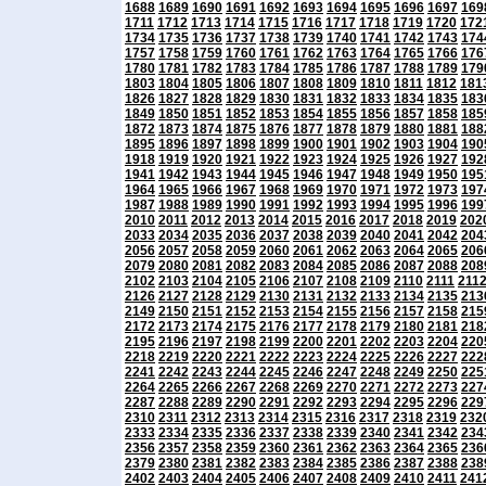
1688
1689
1690
1691
1692
1693
1694
1695
1696
1697
169
1711
1712
1713
1714
1715
1716
1717
1718
1719
1720
172
1734
1735
1736
1737
1738
1739
1740
1741
1742
1743
174
1757
1758
1759
1760
1761
1762
1763
1764
1765
1766
176
1780
1781
1782
1783
1784
1785
1786
1787
1788
1789
179
1803
1804
1805
1806
1807
1808
1809
1810
1811
1812
181
1826
1827
1828
1829
1830
1831
1832
1833
1834
1835
183
1849
1850
1851
1852
1853
1854
1855
1856
1857
1858
185
1872
1873
1874
1875
1876
1877
1878
1879
1880
1881
188
1895
1896
1897
1898
1899
1900
1901
1902
1903
1904
190
1918
1919
1920
1921
1922
1923
1924
1925
1926
1927
192
1941
1942
1943
1944
1945
1946
1947
1948
1949
1950
195
1964
1965
1966
1967
1968
1969
1970
1971
1972
1973
197
1987
1988
1989
1990
1991
1992
1993
1994
1995
1996
199
2010
2011
2012
2013
2014
2015
2016
2017
2018
2019
202
2033
2034
2035
2036
2037
2038
2039
2040
2041
2042
204
2056
2057
2058
2059
2060
2061
2062
2063
2064
2065
206
2079
2080
2081
2082
2083
2084
2085
2086
2087
2088
208
2102
2103
2104
2105
2106
2107
2108
2109
2110
2111
211
2126
2127
2128
2129
2130
2131
2132
2133
2134
2135
213
2149
2150
2151
2152
2153
2154
2155
2156
2157
2158
215
2172
2173
2174
2175
2176
2177
2178
2179
2180
2181
218
2195
2196
2197
2198
2199
2200
2201
2202
2203
2204
220
2218
2219
2220
2221
2222
2223
2224
2225
2226
2227
222
2241
2242
2243
2244
2245
2246
2247
2248
2249
2250
225
2264
2265
2266
2267
2268
2269
2270
2271
2272
2273
227
2287
2288
2289
2290
2291
2292
2293
2294
2295
2296
229
2310
2311
2312
2313
2314
2315
2316
2317
2318
2319
232
2333
2334
2335
2336
2337
2338
2339
2340
2341
2342
234
2356
2357
2358
2359
2360
2361
2362
2363
2364
2365
236
2379
2380
2381
2382
2383
2384
2385
2386
2387
2388
238
2402
2403
2404
2405
2406
2407
2408
2409
2410
2411
241