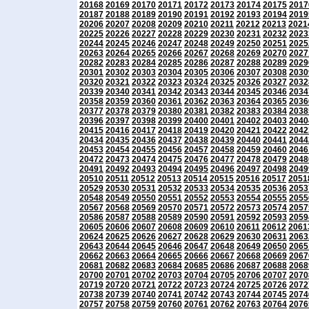
20168
20169
20170
20171
20172
20173
20174
20175
2017
20187
20188
20189
20190
20191
20192
20193
20194
2019
20206
20207
20208
20209
20210
20211
20212
20213
2021
20225
20226
20227
20228
20229
20230
20231
20232
2023
20244
20245
20246
20247
20248
20249
20250
20251
2025
20263
20264
20265
20266
20267
20268
20269
20270
2027
20282
20283
20284
20285
20286
20287
20288
20289
2029
20301
20302
20303
20304
20305
20306
20307
20308
2030
20320
20321
20322
20323
20324
20325
20326
20327
2032
20339
20340
20341
20342
20343
20344
20345
20346
2034
20358
20359
20360
20361
20362
20363
20364
20365
2036
20377
20378
20379
20380
20381
20382
20383
20384
2038
20396
20397
20398
20399
20400
20401
20402
20403
2040
20415
20416
20417
20418
20419
20420
20421
20422
2042
20434
20435
20436
20437
20438
20439
20440
20441
2044
20453
20454
20455
20456
20457
20458
20459
20460
2046
20472
20473
20474
20475
20476
20477
20478
20479
2048
20491
20492
20493
20494
20495
20496
20497
20498
2049
20510
20511
20512
20513
20514
20515
20516
20517
2051
20529
20530
20531
20532
20533
20534
20535
20536
2053
20548
20549
20550
20551
20552
20553
20554
20555
2055
20567
20568
20569
20570
20571
20572
20573
20574
2057
20586
20587
20588
20589
20590
20591
20592
20593
2059
20605
20606
20607
20608
20609
20610
20611
20612
2061
20624
20625
20626
20627
20628
20629
20630
20631
2063
20643
20644
20645
20646
20647
20648
20649
20650
2065
20662
20663
20664
20665
20666
20667
20668
20669
2067
20681
20682
20683
20684
20685
20686
20687
20688
2068
20700
20701
20702
20703
20704
20705
20706
20707
2070
20719
20720
20721
20722
20723
20724
20725
20726
2072
20738
20739
20740
20741
20742
20743
20744
20745
2074
20757
20758
20759
20760
20761
20762
20763
20764
2076