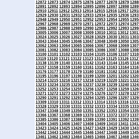
12872
12873
12874
12875
12876
12877
12878
12879
1288
12891
12892
12893
12894
12895
12896
12897
12898
1289
12910
12911
12912
12913
12914
12915
12916
12917
1291
12929
12930
12931
12932
12933
12934
12935
12936
1293
12948
12949
12950
12951
12952
12953
12954
12955
1295
12967
12968
12969
12970
12971
12972
12973
12974
1297
12986
12987
12988
12989
12990
12991
12992
12993
1299
13005
13006
13007
13008
13009
13010
13011
13012
1301
13024
13025
13026
13027
13028
13029
13030
13031
1303
13043
13044
13045
13046
13047
13048
13049
13050
1305
13062
13063
13064
13065
13066
13067
13068
13069
1307
13081
13082
13083
13084
13085
13086
13087
13088
1308
13100
13101
13102
13103
13104
13105
13106
13107
1310
13119
13120
13121
13122
13123
13124
13125
13126
1312
13138
13139
13140
13141
13142
13143
13144
13145
1314
13157
13158
13159
13160
13161
13162
13163
13164
1316
13176
13177
13178
13179
13180
13181
13182
13183
1318
13195
13196
13197
13198
13199
13200
13201
13202
1320
13214
13215
13216
13217
13218
13219
13220
13221
1322
13233
13234
13235
13236
13237
13238
13239
13240
1324
13252
13253
13254
13255
13256
13257
13258
13259
1326
13271
13272
13273
13274
13275
13276
13277
13278
1327
13290
13291
13292
13293
13294
13295
13296
13297
1329
13309
13310
13311
13312
13313
13314
13315
13316
1331
13328
13329
13330
13331
13332
13333
13334
13335
1333
13347
13348
13349
13350
13351
13352
13353
13354
1335
13366
13367
13368
13369
13370
13371
13372
13373
1337
13385
13386
13387
13388
13389
13390
13391
13392
1339
13404
13405
13406
13407
13408
13409
13410
13411
1341
13423
13424
13425
13426
13427
13428
13429
13430
1343
13442
13443
13444
13445
13446
13447
13448
13449
1345
13461
13462
13463
13464
13465
13466
13467
13468
1346