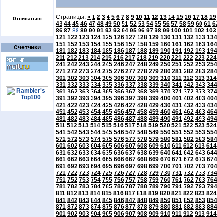
Страницы:
«
1
2
3
4
5
6
7
8
9
10
11
12
13
14
15
16
17
18
19
Отписаться
43
44
45
46
47
48
49
50
51
52
53
54
55
56
57
58
59
60
61
6
86
87
88
89
90
91
92
93
94
95
96
97
98
99
100
101
102
103
121
122
123
124
125
126
127
128
129
130
131
132
133
134
151
152
153
154
155
156
157
158
159
160
161
162
163
164
Счетчики
181
182
183
184
185
186
187
188
189
190
191
192
193
194
211
212
213
214
215
216
217
218
219
220
221
222
223
224
241
242
243
244
245
246
247
248
249
250
251
252
253
254
271
272
273
274
275
276
277
278
279
280
281
282
283
284
301
302
303
304
305
306
307
308
309
310
311
312
313
314
331
332
333
334
335
336
337
338
339
340
341
342
343
344
361
362
363
364
365
366
367
368
369
370
371
372
373
374
391
392
393
394
395
396
397
398
399
400
401
402
403
404
421
422
423
424
425
426
427
428
429
430
431
432
433
434
451
452
453
454
455
456
457
458
459
460
461
462
463
464
481
482
483
484
485
486
487
488
489
490
491
492
493
494
511
512
513
514
515
516
517
518
519
520
521
522
523
524
541
542
543
544
545
546
547
548
549
550
551
552
553
554
571
572
573
574
575
576
577
578
579
580
581
582
583
584
601
602
603
604
605
606
607
608
609
610
611
612
613
614
631
632
633
634
635
636
637
638
639
640
641
642
643
644
661
662
663
664
665
666
667
668
669
670
671
672
673
674
691
692
693
694
695
696
697
698
699
700
701
702
703
704
721
722
723
724
725
726
727
728
729
730
731
732
733
734
751
752
753
754
755
756
757
758
759
760
761
762
763
764
781
782
783
784
785
786
787
788
789
790
791
792
793
794
811
812
813
814
815
816
817
818
819
820
821
822
823
824
841
842
843
844
845
846
847
848
849
850
851
852
853
854
871
872
873
874
875
876
877
878
879
880
881
882
883
884
901
902
903
904
905
906
907
908
909
910
911
912
913
914