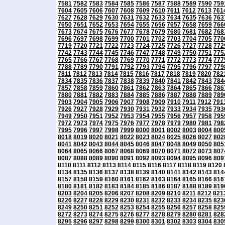
7581
7582
7583
7584
7585
7586
7587
7588
7589
7590
759
7604
7605
7606
7607
7608
7609
7610
7611
7612
7613
761
7627
7628
7629
7630
7631
7632
7633
7634
7635
7636
763
7650
7651
7652
7653
7654
7655
7656
7657
7658
7659
766
7673
7674
7675
7676
7677
7678
7679
7680
7681
7682
768
7696
7697
7698
7699
7700
7701
7702
7703
7704
7705
770
7719
7720
7721
7722
7723
7724
7725
7726
7727
7728
772
7742
7743
7744
7745
7746
7747
7748
7749
7750
7751
775
7765
7766
7767
7768
7769
7770
7771
7772
7773
7774
777
7788
7789
7790
7791
7792
7793
7794
7795
7796
7797
779
7811
7812
7813
7814
7815
7816
7817
7818
7819
7820
782
7834
7835
7836
7837
7838
7839
7840
7841
7842
7843
784
7857
7858
7859
7860
7861
7862
7863
7864
7865
7866
786
7880
7881
7882
7883
7884
7885
7886
7887
7888
7889
789
7903
7904
7905
7906
7907
7908
7909
7910
7911
7912
791
7926
7927
7928
7929
7930
7931
7932
7933
7934
7935
793
7949
7950
7951
7952
7953
7954
7955
7956
7957
7958
795
7972
7973
7974
7975
7976
7977
7978
7979
7980
7981
798
7995
7996
7997
7998
7999
8000
8001
8002
8003
8004
800
8018
8019
8020
8021
8022
8023
8024
8025
8026
8027
802
8041
8042
8043
8044
8045
8046
8047
8048
8049
8050
805
8064
8065
8066
8067
8068
8069
8070
8071
8072
8073
807
8087
8088
8089
8090
8091
8092
8093
8094
8095
8096
809
8110
8111
8112
8113
8114
8115
8116
8117
8118
8119
8120
8134
8135
8136
8137
8138
8139
8140
8141
8142
8143
814
8157
8158
8159
8160
8161
8162
8163
8164
8165
8166
816
8180
8181
8182
8183
8184
8185
8186
8187
8188
8189
819
8203
8204
8205
8206
8207
8208
8209
8210
8211
8212
821
8226
8227
8228
8229
8230
8231
8232
8233
8234
8235
823
8249
8250
8251
8252
8253
8254
8255
8256
8257
8258
825
8272
8273
8274
8275
8276
8277
8278
8279
8280
8281
828
8295
8296
8297
8298
8299
8300
8301
8302
8303
8304
830