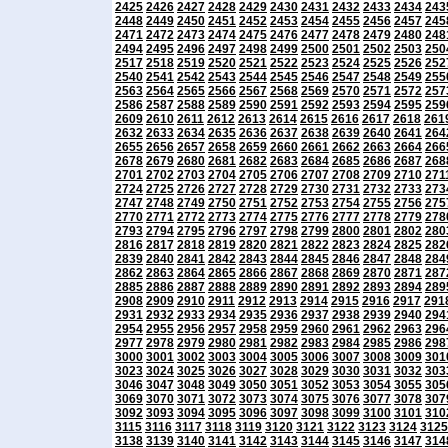
2425
2426
2427
2428
2429
2430
2431
2432
2433
2434
243
2448
2449
2450
2451
2452
2453
2454
2455
2456
2457
245
2471
2472
2473
2474
2475
2476
2477
2478
2479
2480
248
2494
2495
2496
2497
2498
2499
2500
2501
2502
2503
250
2517
2518
2519
2520
2521
2522
2523
2524
2525
2526
252
2540
2541
2542
2543
2544
2545
2546
2547
2548
2549
255
2563
2564
2565
2566
2567
2568
2569
2570
2571
2572
257
2586
2587
2588
2589
2590
2591
2592
2593
2594
2595
259
2609
2610
2611
2612
2613
2614
2615
2616
2617
2618
261
2632
2633
2634
2635
2636
2637
2638
2639
2640
2641
264
2655
2656
2657
2658
2659
2660
2661
2662
2663
2664
266
2678
2679
2680
2681
2682
2683
2684
2685
2686
2687
268
2701
2702
2703
2704
2705
2706
2707
2708
2709
2710
271
2724
2725
2726
2727
2728
2729
2730
2731
2732
2733
273
2747
2748
2749
2750
2751
2752
2753
2754
2755
2756
275
2770
2771
2772
2773
2774
2775
2776
2777
2778
2779
278
2793
2794
2795
2796
2797
2798
2799
2800
2801
2802
280
2816
2817
2818
2819
2820
2821
2822
2823
2824
2825
282
2839
2840
2841
2842
2843
2844
2845
2846
2847
2848
284
2862
2863
2864
2865
2866
2867
2868
2869
2870
2871
287
2885
2886
2887
2888
2889
2890
2891
2892
2893
2894
289
2908
2909
2910
2911
2912
2913
2914
2915
2916
2917
291
2931
2932
2933
2934
2935
2936
2937
2938
2939
2940
294
2954
2955
2956
2957
2958
2959
2960
2961
2962
2963
296
2977
2978
2979
2980
2981
2982
2983
2984
2985
2986
298
3000
3001
3002
3003
3004
3005
3006
3007
3008
3009
301
3023
3024
3025
3026
3027
3028
3029
3030
3031
3032
303
3046
3047
3048
3049
3050
3051
3052
3053
3054
3055
305
3069
3070
3071
3072
3073
3074
3075
3076
3077
3078
307
3092
3093
3094
3095
3096
3097
3098
3099
3100
3101
310
3115
3116
3117
3118
3119
3120
3121
3122
3123
3124
3125
3138
3139
3140
3141
3142
3143
3144
3145
3146
3147
314