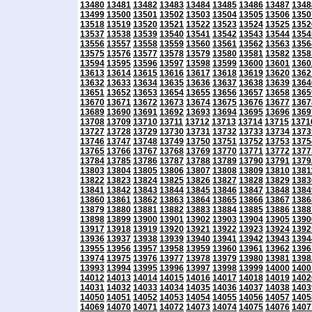
13480
13481
13482
13483
13484
13485
13486
13487
1348
13499
13500
13501
13502
13503
13504
13505
13506
1350
13518
13519
13520
13521
13522
13523
13524
13525
1352
13537
13538
13539
13540
13541
13542
13543
13544
1354
13556
13557
13558
13559
13560
13561
13562
13563
1356
13575
13576
13577
13578
13579
13580
13581
13582
1358
13594
13595
13596
13597
13598
13599
13600
13601
1360
13613
13614
13615
13616
13617
13618
13619
13620
1362
13632
13633
13634
13635
13636
13637
13638
13639
1364
13651
13652
13653
13654
13655
13656
13657
13658
1365
13670
13671
13672
13673
13674
13675
13676
13677
1367
13689
13690
13691
13692
13693
13694
13695
13696
1369
13708
13709
13710
13711
13712
13713
13714
13715
1371
13727
13728
13729
13730
13731
13732
13733
13734
1373
13746
13747
13748
13749
13750
13751
13752
13753
1375
13765
13766
13767
13768
13769
13770
13771
13772
1377
13784
13785
13786
13787
13788
13789
13790
13791
1379
13803
13804
13805
13806
13807
13808
13809
13810
1381
13822
13823
13824
13825
13826
13827
13828
13829
1383
13841
13842
13843
13844
13845
13846
13847
13848
1384
13860
13861
13862
13863
13864
13865
13866
13867
1386
13879
13880
13881
13882
13883
13884
13885
13886
1388
13898
13899
13900
13901
13902
13903
13904
13905
1390
13917
13918
13919
13920
13921
13922
13923
13924
1392
13936
13937
13938
13939
13940
13941
13942
13943
1394
13955
13956
13957
13958
13959
13960
13961
13962
1396
13974
13975
13976
13977
13978
13979
13980
13981
1398
13993
13994
13995
13996
13997
13998
13999
14000
1400
14012
14013
14014
14015
14016
14017
14018
14019
1402
14031
14032
14033
14034
14035
14036
14037
14038
1403
14050
14051
14052
14053
14054
14055
14056
14057
1405
14069
14070
14071
14072
14073
14074
14075
14076
1407