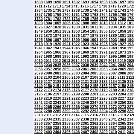
1688
1689
1690
1691
1692
1693
1694
1695
1696
1697
169
1711
1712
1713
1714
1715
1716
1717
1718
1719
1720
172
1734
1735
1736
1737
1738
1739
1740
1741
1742
1743
174
1757
1758
1759
1760
1761
1762
1763
1764
1765
1766
176
1780
1781
1782
1783
1784
1785
1786
1787
1788
1789
179
1803
1804
1805
1806
1807
1808
1809
1810
1811
1812
181
1826
1827
1828
1829
1830
1831
1832
1833
1834
1835
183
1849
1850
1851
1852
1853
1854
1855
1856
1857
1858
185
1872
1873
1874
1875
1876
1877
1878
1879
1880
1881
188
1895
1896
1897
1898
1899
1900
1901
1902
1903
1904
190
1918
1919
1920
1921
1922
1923
1924
1925
1926
1927
192
1941
1942
1943
1944
1945
1946
1947
1948
1949
1950
195
1964
1965
1966
1967
1968
1969
1970
1971
1972
1973
197
1987
1988
1989
1990
1991
1992
1993
1994
1995
1996
199
2010
2011
2012
2013
2014
2015
2016
2017
2018
2019
202
2033
2034
2035
2036
2037
2038
2039
2040
2041
2042
204
2056
2057
2058
2059
2060
2061
2062
2063
2064
2065
206
2079
2080
2081
2082
2083
2084
2085
2086
2087
2088
208
2102
2103
2104
2105
2106
2107
2108
2109
2110
2111
211
2126
2127
2128
2129
2130
2131
2132
2133
2134
2135
213
2149
2150
2151
2152
2153
2154
2155
2156
2157
2158
215
2172
2173
2174
2175
2176
2177
2178
2179
2180
2181
218
2195
2196
2197
2198
2199
2200
2201
2202
2203
2204
220
2218
2219
2220
2221
2222
2223
2224
2225
2226
2227
222
2241
2242
2243
2244
2245
2246
2247
2248
2249
2250
225
2264
2265
2266
2267
2268
2269
2270
2271
2272
2273
227
2287
2288
2289
2290
2291
2292
2293
2294
2295
2296
229
2310
2311
2312
2313
2314
2315
2316
2317
2318
2319
232
2333
2334
2335
2336
2337
2338
2339
2340
2341
2342
234
2356
2357
2358
2359
2360
2361
2362
2363
2364
2365
236
2379
2380
2381
2382
2383
2384
2385
2386
2387
2388
238
2402
2403
2404
2405
2406
2407
2408
2409
2410
2411
241