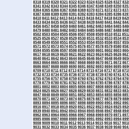
8318
8319
8320
8321
8322
8323
8324
8325
8326
8327
832
8341
8342
8343
8344
8345
8346
8347
8348
8349
8350
835
8364
8365
8366
8367
8368
8369
8370
8371
8372
8373
837
8387
8388
8389
8390
8391
8392
8393
8394
8395
8396
839
8410
8411
8412
8413
8414
8415
8416
8417
8418
8419
842
8433
8434
8435
8436
8437
8438
8439
8440
8441
8442
844
8456
8457
8458
8459
8460
8461
8462
8463
8464
8465
846
8479
8480
8481
8482
8483
8484
8485
8486
8487
8488
848
8502
8503
8504
8505
8506
8507
8508
8509
8510
8511
851
8525
8526
8527
8528
8529
8530
8531
8532
8533
8534
853
8548
8549
8550
8551
8552
8553
8554
8555
8556
8557
855
8571
8572
8573
8574
8575
8576
8577
8578
8579
8580
858
8594
8595
8596
8597
8598
8599
8600
8601
8602
8603
860
8617
8618
8619
8620
8621
8622
8623
8624
8625
8626
862
8640
8641
8642
8643
8644
8645
8646
8647
8648
8649
865
8663
8664
8665
8666
8667
8668
8669
8670
8671
8672
867
8686
8687
8688
8689
8690
8691
8692
8693
8694
8695
869
8709
8710
8711
8712
8713
8714
8715
8716
8717
8718
871
8732
8733
8734
8735
8736
8737
8738
8739
8740
8741
874
8755
8756
8757
8758
8759
8760
8761
8762
8763
8764
876
8778
8779
8780
8781
8782
8783
8784
8785
8786
8787
878
8801
8802
8803
8804
8805
8806
8807
8808
8809
8810
881
8824
8825
8826
8827
8828
8829
8830
8831
8832
8833
883
8847
8848
8849
8850
8851
8852
8853
8854
8855
8856
885
8870
8871
8872
8873
8874
8875
8876
8877
8878
8879
888
8893
8894
8895
8896
8897
8898
8899
8900
8901
8902
890
8916
8917
8918
8919
8920
8921
8922
8923
8924
8925
892
8939
8940
8941
8942
8943
8944
8945
8946
8947
8948
894
8962
8963
8964
8965
8966
8967
8968
8969
8970
8971
897
8985
8986
8987
8988
8989
8990
8991
8992
8993
8994
899
9008
9009
9010
9011
9012
9013
9014
9015
9016
9017
901
9031
9032
9033
9034
9035
9036
9037
9038
9039
9040
904