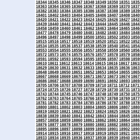
18344
18345
18346
18347
18348
18349
18350
18351
1835
18363
18364
18365
18366
18367
18368
18369
18370
1837
18382
18383
18384
18385
18386
18387
18388
18389
1839
18401
18402
18403
18404
18405
18406
18407
18408
1840
18420
18421
18422
18423
18424
18425
18426
18427
1842
18439
18440
18441
18442
18443
18444
18445
18446
1844
18458
18459
18460
18461
18462
18463
18464
18465
1846
18477
18478
18479
18480
18481
18482
18483
18484
1848
18496
18497
18498
18499
18500
18501
18502
18503
1850
18515
18516
18517
18518
18519
18520
18521
18522
1852
18534
18535
18536
18537
18538
18539
18540
18541
1854
18553
18554
18555
18556
18557
18558
18559
18560
1856
18572
18573
18574
18575
18576
18577
18578
18579
1858
18591
18592
18593
18594
18595
18596
18597
18598
1859
18610
18611
18612
18613
18614
18615
18616
18617
1861
18629
18630
18631
18632
18633
18634
18635
18636
1863
18648
18649
18650
18651
18652
18653
18654
18655
1865
18667
18668
18669
18670
18671
18672
18673
18674
1867
18686
18687
18688
18689
18690
18691
18692
18693
1869
18705
18706
18707
18708
18709
18710
18711
18712
1871
18724
18725
18726
18727
18728
18729
18730
18731
1873
18743
18744
18745
18746
18747
18748
18749
18750
1875
18762
18763
18764
18765
18766
18767
18768
18769
1877
18781
18782
18783
18784
18785
18786
18787
18788
1878
18800
18801
18802
18803
18804
18805
18806
18807
1880
18819
18820
18821
18822
18823
18824
18825
18826
1882
18838
18839
18840
18841
18842
18843
18844
18845
1884
18857
18858
18859
18860
18861
18862
18863
18864
1886
18876
18877
18878
18879
18880
18881
18882
18883
1888
18895
18896
18897
18898
18899
18900
18901
18902
1890
18914
18915
18916
18917
18918
18919
18920
18921
1892
18933
18934
18935
18936
18937
18938
18939
18940
1894