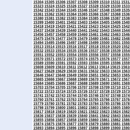
15304
15305
15306
15307
15308
15309
15310
15311
1531
15323
15324
15325
15326
15327
15328
15329
15330
1533
15342
15343
15344
15345
15346
15347
15348
15349
1535
15361
15362
15363
15364
15365
15366
15367
15368
1536
15380
15381
15382
15383
15384
15385
15386
15387
1538
15399
15400
15401
15402
15403
15404
15405
15406
1540
15418
15419
15420
15421
15422
15423
15424
15425
1542
15437
15438
15439
15440
15441
15442
15443
15444
1544
15456
15457
15458
15459
15460
15461
15462
15463
1546
15475
15476
15477
15478
15479
15480
15481
15482
1548
15494
15495
15496
15497
15498
15499
15500
15501
1550
15513
15514
15515
15516
15517
15518
15519
15520
1552
15532
15533
15534
15535
15536
15537
15538
15539
1554
15551
15552
15553
15554
15555
15556
15557
15558
1555
15570
15571
15572
15573
15574
15575
15576
15577
1557
15589
15590
15591
15592
15593
15594
15595
15596
1559
15608
15609
15610
15611
15612
15613
15614
15615
1561
15627
15628
15629
15630
15631
15632
15633
15634
1563
15646
15647
15648
15649
15650
15651
15652
15653
1565
15665
15666
15667
15668
15669
15670
15671
15672
1567
15684
15685
15686
15687
15688
15689
15690
15691
1569
15703
15704
15705
15706
15707
15708
15709
15710
1571
15722
15723
15724
15725
15726
15727
15728
15729
1573
15741
15742
15743
15744
15745
15746
15747
15748
1574
15760
15761
15762
15763
15764
15765
15766
15767
1576
15779
15780
15781
15782
15783
15784
15785
15786
1578
15798
15799
15800
15801
15802
15803
15804
15805
1580
15817
15818
15819
15820
15821
15822
15823
15824
1582
15836
15837
15838
15839
15840
15841
15842
15843
1584
15855
15856
15857
15858
15859
15860
15861
15862
1586
15874
15875
15876
15877
15878
15879
15880
15881
1588
15893
15894
15895
15896
15897
15898
15899
15900
1590