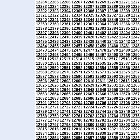
12264
12265
12266
12267
12268
12269
12270
12271
1227
12283
12284
12285
12286
12287
12288
12289
12290
1229
12302
12303
12304
12305
12306
12307
12308
12309
1231
12321
12322
12323
12324
12325
12326
12327
12328
1232
12340
12341
12342
12343
12344
12345
12346
12347
1234
12359
12360
12361
12362
12363
12364
12365
12366
1236
12378
12379
12380
12381
12382
12383
12384
12385
1238
12397
12398
12399
12400
12401
12402
12403
12404
1240
12416
12417
12418
12419
12420
12421
12422
12423
1242
12435
12436
12437
12438
12439
12440
12441
12442
1244
12454
12455
12456
12457
12458
12459
12460
12461
1246
12473
12474
12475
12476
12477
12478
12479
12480
1248
12492
12493
12494
12495
12496
12497
12498
12499
1250
12511
12512
12513
12514
12515
12516
12517
12518
1251
12530
12531
12532
12533
12534
12535
12536
12537
1253
12549
12550
12551
12552
12553
12554
12555
12556
1255
12568
12569
12570
12571
12572
12573
12574
12575
1257
12587
12588
12589
12590
12591
12592
12593
12594
1259
12606
12607
12608
12609
12610
12611
12612
12613
1261
12625
12626
12627
12628
12629
12630
12631
12632
1263
12644
12645
12646
12647
12648
12649
12650
12651
1265
12663
12664
12665
12666
12667
12668
12669
12670
1267
12682
12683
12684
12685
12686
12687
12688
12689
1269
12701
12702
12703
12704
12705
12706
12707
12708
1270
12720
12721
12722
12723
12724
12725
12726
12727
1272
12739
12740
12741
12742
12743
12744
12745
12746
1274
12758
12759
12760
12761
12762
12763
12764
12765
1276
12777
12778
12779
12780
12781
12782
12783
12784
1278
12796
12797
12798
12799
12800
12801
12802
12803
1280
12815
12816
12817
12818
12819
12820
12821
12822
1282
12834
12835
12836
12837
12838
12839
12840
12841
1284
12853
12854
12855
12856
12857
12858
12859
12860
1286