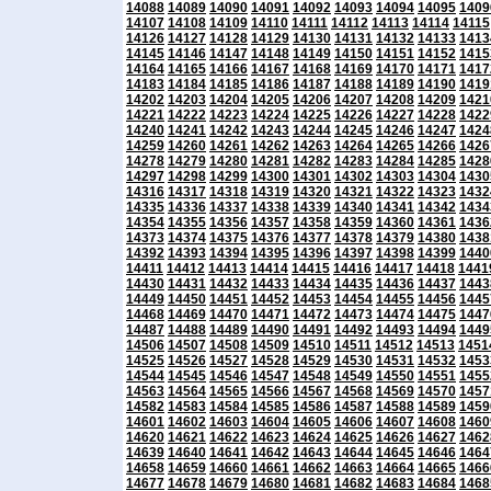
14088
14089
14090
14091
14092
14093
14094
14095
1409
14107
14108
14109
14110
14111
14112
14113
14114
14115
14126
14127
14128
14129
14130
14131
14132
14133
1413
14145
14146
14147
14148
14149
14150
14151
14152
1415
14164
14165
14166
14167
14168
14169
14170
14171
1417
14183
14184
14185
14186
14187
14188
14189
14190
1419
14202
14203
14204
14205
14206
14207
14208
14209
1421
14221
14222
14223
14224
14225
14226
14227
14228
1422
14240
14241
14242
14243
14244
14245
14246
14247
1424
14259
14260
14261
14262
14263
14264
14265
14266
1426
14278
14279
14280
14281
14282
14283
14284
14285
1428
14297
14298
14299
14300
14301
14302
14303
14304
1430
14316
14317
14318
14319
14320
14321
14322
14323
1432
14335
14336
14337
14338
14339
14340
14341
14342
1434
14354
14355
14356
14357
14358
14359
14360
14361
1436
14373
14374
14375
14376
14377
14378
14379
14380
1438
14392
14393
14394
14395
14396
14397
14398
14399
1440
14411
14412
14413
14414
14415
14416
14417
14418
1441
14430
14431
14432
14433
14434
14435
14436
14437
1443
14449
14450
14451
14452
14453
14454
14455
14456
1445
14468
14469
14470
14471
14472
14473
14474
14475
1447
14487
14488
14489
14490
14491
14492
14493
14494
1449
14506
14507
14508
14509
14510
14511
14512
14513
1451
14525
14526
14527
14528
14529
14530
14531
14532
1453
14544
14545
14546
14547
14548
14549
14550
14551
1455
14563
14564
14565
14566
14567
14568
14569
14570
1457
14582
14583
14584
14585
14586
14587
14588
14589
1459
14601
14602
14603
14604
14605
14606
14607
14608
1460
14620
14621
14622
14623
14624
14625
14626
14627
1462
14639
14640
14641
14642
14643
14644
14645
14646
1464
14658
14659
14660
14661
14662
14663
14664
14665
1466
14677
14678
14679
14680
14681
14682
14683
14684
1468