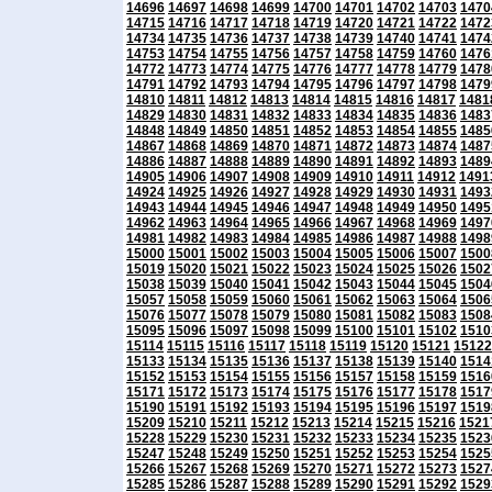
14696
14697
14698
14699
14700
14701
14702
14703
1470
14715
14716
14717
14718
14719
14720
14721
14722
1472
14734
14735
14736
14737
14738
14739
14740
14741
1474
14753
14754
14755
14756
14757
14758
14759
14760
1476
14772
14773
14774
14775
14776
14777
14778
14779
1478
14791
14792
14793
14794
14795
14796
14797
14798
1479
14810
14811
14812
14813
14814
14815
14816
14817
1481
14829
14830
14831
14832
14833
14834
14835
14836
1483
14848
14849
14850
14851
14852
14853
14854
14855
1485
14867
14868
14869
14870
14871
14872
14873
14874
1487
14886
14887
14888
14889
14890
14891
14892
14893
1489
14905
14906
14907
14908
14909
14910
14911
14912
1491
14924
14925
14926
14927
14928
14929
14930
14931
1493
14943
14944
14945
14946
14947
14948
14949
14950
1495
14962
14963
14964
14965
14966
14967
14968
14969
1497
14981
14982
14983
14984
14985
14986
14987
14988
1498
15000
15001
15002
15003
15004
15005
15006
15007
1500
15019
15020
15021
15022
15023
15024
15025
15026
1502
15038
15039
15040
15041
15042
15043
15044
15045
1504
15057
15058
15059
15060
15061
15062
15063
15064
1506
15076
15077
15078
15079
15080
15081
15082
15083
1508
15095
15096
15097
15098
15099
15100
15101
15102
1510
15114
15115
15116
15117
15118
15119
15120
15121
15122
15133
15134
15135
15136
15137
15138
15139
15140
1514
15152
15153
15154
15155
15156
15157
15158
15159
1516
15171
15172
15173
15174
15175
15176
15177
15178
1517
15190
15191
15192
15193
15194
15195
15196
15197
1519
15209
15210
15211
15212
15213
15214
15215
15216
1521
15228
15229
15230
15231
15232
15233
15234
15235
1523
15247
15248
15249
15250
15251
15252
15253
15254
1525
15266
15267
15268
15269
15270
15271
15272
15273
1527
15285
15286
15287
15288
15289
15290
15291
15292
1529