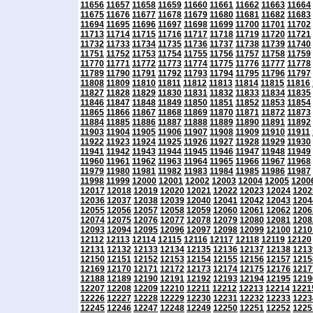
11656
11657
11658
11659
11660
11661
11662
11663
11664
11675
11676
11677
11678
11679
11680
11681
11682
11683
11694
11695
11696
11697
11698
11699
11700
11701
11702
11713
11714
11715
11716
11717
11718
11719
11720
11721
11732
11733
11734
11735
11736
11737
11738
11739
11740
11751
11752
11753
11754
11755
11756
11757
11758
11759
11770
11771
11772
11773
11774
11775
11776
11777
11778
11789
11790
11791
11792
11793
11794
11795
11796
11797
11808
11809
11810
11811
11812
11813
11814
11815
11816
11827
11828
11829
11830
11831
11832
11833
11834
11835
11846
11847
11848
11849
11850
11851
11852
11853
11854
11865
11866
11867
11868
11869
11870
11871
11872
11873
11884
11885
11886
11887
11888
11889
11890
11891
11892
11903
11904
11905
11906
11907
11908
11909
11910
11911
11922
11923
11924
11925
11926
11927
11928
11929
11930
11941
11942
11943
11944
11945
11946
11947
11948
11949
11960
11961
11962
11963
11964
11965
11966
11967
11968
11979
11980
11981
11982
11983
11984
11985
11986
11987
11998
11999
12000
12001
12002
12003
12004
12005
1200
12017
12018
12019
12020
12021
12022
12023
12024
1202
12036
12037
12038
12039
12040
12041
12042
12043
1204
12055
12056
12057
12058
12059
12060
12061
12062
1206
12074
12075
12076
12077
12078
12079
12080
12081
1208
12093
12094
12095
12096
12097
12098
12099
12100
1210
12112
12113
12114
12115
12116
12117
12118
12119
12120
12131
12132
12133
12134
12135
12136
12137
12138
1213
12150
12151
12152
12153
12154
12155
12156
12157
1215
12169
12170
12171
12172
12173
12174
12175
12176
1217
12188
12189
12190
12191
12192
12193
12194
12195
1219
12207
12208
12209
12210
12211
12212
12213
12214
1221
12226
12227
12228
12229
12230
12231
12232
12233
1223
12245
12246
12247
12248
12249
12250
12251
12252
1225