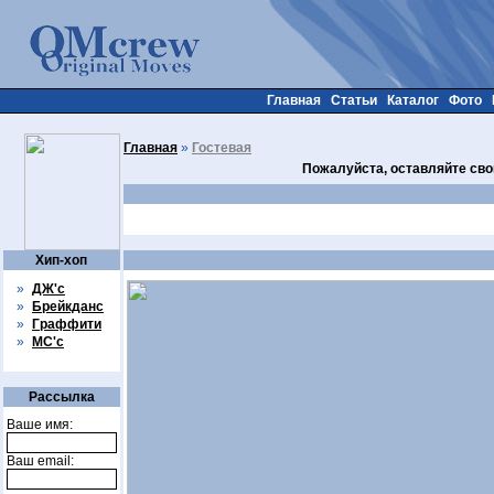
Главная
Статьи
Каталог
Фото
Главная
»
Гостевая
Пожалуйста, оставляйте сво
Хип-хоп
»
ДЖ'с
»
Брейкданс
»
Граффити
»
МС'с
Рассылка
Ваше имя:
Ваш email: