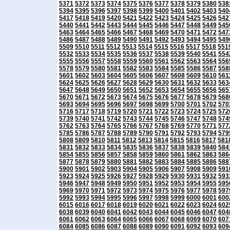
5371
5372
5373
5374
5375
5376
5377
5378
5379
5380
538
5394
5395
5396
5397
5398
5399
5400
5401
5402
5403
540
5417
5418
5419
5420
5421
5422
5423
5424
5425
5426
542
5440
5441
5442
5443
5444
5445
5446
5447
5448
5449
545
5463
5464
5465
5466
5467
5468
5469
5470
5471
5472
547
5486
5487
5488
5489
5490
5491
5492
5493
5494
5495
549
5509
5510
5511
5512
5513
5514
5515
5516
5517
5518
551
5532
5533
5534
5535
5536
5537
5538
5539
5540
5541
554
5555
5556
5557
5558
5559
5560
5561
5562
5563
5564
556
5578
5579
5580
5581
5582
5583
5584
5585
5586
5587
558
5601
5602
5603
5604
5605
5606
5607
5608
5609
5610
561
5624
5625
5626
5627
5628
5629
5630
5631
5632
5633
563
5647
5648
5649
5650
5651
5652
5653
5654
5655
5656
565
5670
5671
5672
5673
5674
5675
5676
5677
5678
5679
568
5693
5694
5695
5696
5697
5698
5699
5700
5701
5702
570
5716
5717
5718
5719
5720
5721
5722
5723
5724
5725
572
5739
5740
5741
5742
5743
5744
5745
5746
5747
5748
574
5762
5763
5764
5765
5766
5767
5768
5769
5770
5771
577
5785
5786
5787
5788
5789
5790
5791
5792
5793
5794
579
5808
5809
5810
5811
5812
5813
5814
5815
5816
5817
581
5831
5832
5833
5834
5835
5836
5837
5838
5839
5840
584
5854
5855
5856
5857
5858
5859
5860
5861
5862
5863
586
5877
5878
5879
5880
5881
5882
5883
5884
5885
5886
588
5900
5901
5902
5903
5904
5905
5906
5907
5908
5909
591
5923
5924
5925
5926
5927
5928
5929
5930
5931
5932
593
5946
5947
5948
5949
5950
5951
5952
5953
5954
5955
595
5969
5970
5971
5972
5973
5974
5975
5976
5977
5978
597
5992
5993
5994
5995
5996
5997
5998
5999
6000
6001
600
6015
6016
6017
6018
6019
6020
6021
6022
6023
6024
602
6038
6039
6040
6041
6042
6043
6044
6045
6046
6047
604
6061
6062
6063
6064
6065
6066
6067
6068
6069
6070
607
6084
6085
6086
6087
6088
6089
6090
6091
6092
6093
609