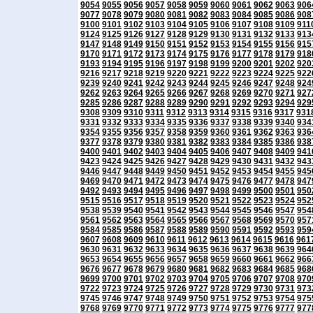
9054
9055
9056
9057
9058
9059
9060
9061
9062
9063
906
9077
9078
9079
9080
9081
9082
9083
9084
9085
9086
908
9100
9101
9102
9103
9104
9105
9106
9107
9108
9109
911
9124
9125
9126
9127
9128
9129
9130
9131
9132
9133
913
9147
9148
9149
9150
9151
9152
9153
9154
9155
9156
915
9170
9171
9172
9173
9174
9175
9176
9177
9178
9179
918
9193
9194
9195
9196
9197
9198
9199
9200
9201
9202
920
9216
9217
9218
9219
9220
9221
9222
9223
9224
9225
922
9239
9240
9241
9242
9243
9244
9245
9246
9247
9248
924
9262
9263
9264
9265
9266
9267
9268
9269
9270
9271
927
9285
9286
9287
9288
9289
9290
9291
9292
9293
9294
929
9308
9309
9310
9311
9312
9313
9314
9315
9316
9317
931
9331
9332
9333
9334
9335
9336
9337
9338
9339
9340
934
9354
9355
9356
9357
9358
9359
9360
9361
9362
9363
936
9377
9378
9379
9380
9381
9382
9383
9384
9385
9386
938
9400
9401
9402
9403
9404
9405
9406
9407
9408
9409
941
9423
9424
9425
9426
9427
9428
9429
9430
9431
9432
943
9446
9447
9448
9449
9450
9451
9452
9453
9454
9455
945
9469
9470
9471
9472
9473
9474
9475
9476
9477
9478
947
9492
9493
9494
9495
9496
9497
9498
9499
9500
9501
950
9515
9516
9517
9518
9519
9520
9521
9522
9523
9524
952
9538
9539
9540
9541
9542
9543
9544
9545
9546
9547
954
9561
9562
9563
9564
9565
9566
9567
9568
9569
9570
957
9584
9585
9586
9587
9588
9589
9590
9591
9592
9593
959
9607
9608
9609
9610
9611
9612
9613
9614
9615
9616
961
9630
9631
9632
9633
9634
9635
9636
9637
9638
9639
964
9653
9654
9655
9656
9657
9658
9659
9660
9661
9662
966
9676
9677
9678
9679
9680
9681
9682
9683
9684
9685
968
9699
9700
9701
9702
9703
9704
9705
9706
9707
9708
970
9722
9723
9724
9725
9726
9727
9728
9729
9730
9731
973
9745
9746
9747
9748
9749
9750
9751
9752
9753
9754
975
9768
9769
9770
9771
9772
9773
9774
9775
9776
9777
977