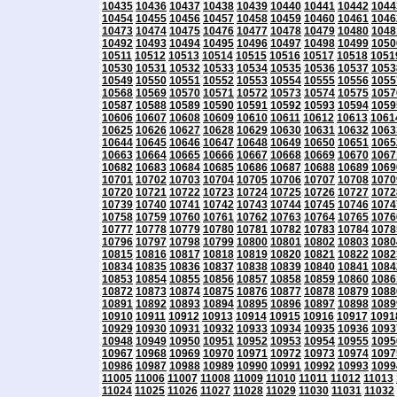
10435
10436
10437
10438
10439
10440
10441
10442
1044
10454
10455
10456
10457
10458
10459
10460
10461
1046
10473
10474
10475
10476
10477
10478
10479
10480
1048
10492
10493
10494
10495
10496
10497
10498
10499
1050
10511
10512
10513
10514
10515
10516
10517
10518
1051
10530
10531
10532
10533
10534
10535
10536
10537
1053
10549
10550
10551
10552
10553
10554
10555
10556
1055
10568
10569
10570
10571
10572
10573
10574
10575
1057
10587
10588
10589
10590
10591
10592
10593
10594
1059
10606
10607
10608
10609
10610
10611
10612
10613
1061
10625
10626
10627
10628
10629
10630
10631
10632
1063
10644
10645
10646
10647
10648
10649
10650
10651
1065
10663
10664
10665
10666
10667
10668
10669
10670
1067
10682
10683
10684
10685
10686
10687
10688
10689
1069
10701
10702
10703
10704
10705
10706
10707
10708
1070
10720
10721
10722
10723
10724
10725
10726
10727
1072
10739
10740
10741
10742
10743
10744
10745
10746
1074
10758
10759
10760
10761
10762
10763
10764
10765
1076
10777
10778
10779
10780
10781
10782
10783
10784
1078
10796
10797
10798
10799
10800
10801
10802
10803
1080
10815
10816
10817
10818
10819
10820
10821
10822
1082
10834
10835
10836
10837
10838
10839
10840
10841
1084
10853
10854
10855
10856
10857
10858
10859
10860
1086
10872
10873
10874
10875
10876
10877
10878
10879
1088
10891
10892
10893
10894
10895
10896
10897
10898
1089
10910
10911
10912
10913
10914
10915
10916
10917
1091
10929
10930
10931
10932
10933
10934
10935
10936
1093
10948
10949
10950
10951
10952
10953
10954
10955
1095
10967
10968
10969
10970
10971
10972
10973
10974
1097
10986
10987
10988
10989
10990
10991
10992
10993
1099
11005
11006
11007
11008
11009
11010
11011
11012
11013
11024
11025
11026
11027
11028
11029
11030
11031
11032