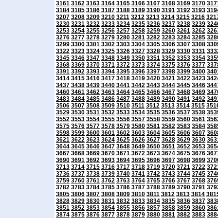
3161
3162
3163
3164
3165
3166
3167
3168
3169
3170
317
3184
3185
3186
3187
3188
3189
3190
3191
3192
3193
319
3207
3208
3209
3210
3211
3212
3213
3214
3215
3216
321
3230
3231
3232
3233
3234
3235
3236
3237
3238
3239
324
3253
3254
3255
3256
3257
3258
3259
3260
3261
3262
326
3276
3277
3278
3279
3280
3281
3282
3283
3284
3285
328
3299
3300
3301
3302
3303
3304
3305
3306
3307
3308
330
3322
3323
3324
3325
3326
3327
3328
3329
3330
3331
333
3345
3346
3347
3348
3349
3350
3351
3352
3353
3354
335
3368
3369
3370
3371
3372
3373
3374
3375
3376
3377
337
3391
3392
3393
3394
3395
3396
3397
3398
3399
3400
340
3414
3415
3416
3417
3418
3419
3420
3421
3422
3423
342
3437
3438
3439
3440
3441
3442
3443
3444
3445
3446
344
3460
3461
3462
3463
3464
3465
3466
3467
3468
3469
347
3483
3484
3485
3486
3487
3488
3489
3490
3491
3492
349
3506
3507
3508
3509
3510
3511
3512
3513
3514
3515
351
3529
3530
3531
3532
3533
3534
3535
3536
3537
3538
353
3552
3553
3554
3555
3556
3557
3558
3559
3560
3561
356
3575
3576
3577
3578
3579
3580
3581
3582
3583
3584
358
3598
3599
3600
3601
3602
3603
3604
3605
3606
3607
360
3621
3622
3623
3624
3625
3626
3627
3628
3629
3630
363
3644
3645
3646
3647
3648
3649
3650
3651
3652
3653
365
3667
3668
3669
3670
3671
3672
3673
3674
3675
3676
367
3690
3691
3692
3693
3694
3695
3696
3697
3698
3699
370
3713
3714
3715
3716
3717
3718
3719
3720
3721
3722
372
3736
3737
3738
3739
3740
3741
3742
3743
3744
3745
374
3759
3760
3761
3762
3763
3764
3765
3766
3767
3768
376
3782
3783
3784
3785
3786
3787
3788
3789
3790
3791
379
3805
3806
3807
3808
3809
3810
3811
3812
3813
3814
381
3828
3829
3830
3831
3832
3833
3834
3835
3836
3837
383
3851
3852
3853
3854
3855
3856
3857
3858
3859
3860
386
3874
3875
3876
3877
3878
3879
3880
3881
3882
3883
388