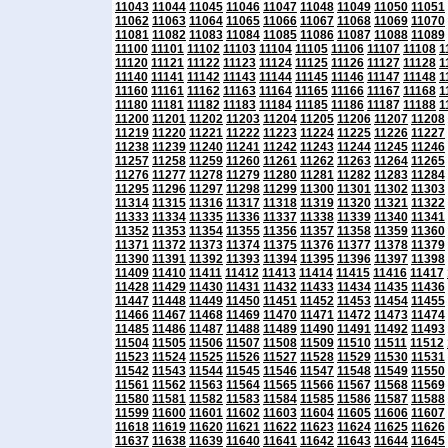
11043
11044
11045
11046
11047
11048
11049
11050
11051
11062
11063
11064
11065
11066
11067
11068
11069
11070
11081
11082
11083
11084
11085
11086
11087
11088
11089
11100
11101
11102
11103
11104
11105
11106
11107
11108
1
11120
11121
11122
11123
11124
11125
11126
11127
11128
1
11140
11141
11142
11143
11144
11145
11146
11147
11148
1
11160
11161
11162
11163
11164
11165
11166
11167
11168
1
11180
11181
11182
11183
11184
11185
11186
11187
11188
1
11200
11201
11202
11203
11204
11205
11206
11207
11208
11219
11220
11221
11222
11223
11224
11225
11226
11227
11238
11239
11240
11241
11242
11243
11244
11245
11246
11257
11258
11259
11260
11261
11262
11263
11264
11265
11276
11277
11278
11279
11280
11281
11282
11283
11284
11295
11296
11297
11298
11299
11300
11301
11302
11303
11314
11315
11316
11317
11318
11319
11320
11321
11322
11333
11334
11335
11336
11337
11338
11339
11340
11341
11352
11353
11354
11355
11356
11357
11358
11359
11360
11371
11372
11373
11374
11375
11376
11377
11378
11379
11390
11391
11392
11393
11394
11395
11396
11397
11398
11409
11410
11411
11412
11413
11414
11415
11416
11417
11428
11429
11430
11431
11432
11433
11434
11435
11436
11447
11448
11449
11450
11451
11452
11453
11454
11455
11466
11467
11468
11469
11470
11471
11472
11473
11474
11485
11486
11487
11488
11489
11490
11491
11492
11493
11504
11505
11506
11507
11508
11509
11510
11511
11512
11523
11524
11525
11526
11527
11528
11529
11530
11531
11542
11543
11544
11545
11546
11547
11548
11549
11550
11561
11562
11563
11564
11565
11566
11567
11568
11569
11580
11581
11582
11583
11584
11585
11586
11587
11588
11599
11600
11601
11602
11603
11604
11605
11606
11607
11618
11619
11620
11621
11622
11623
11624
11625
11626
11637
11638
11639
11640
11641
11642
11643
11644
11645