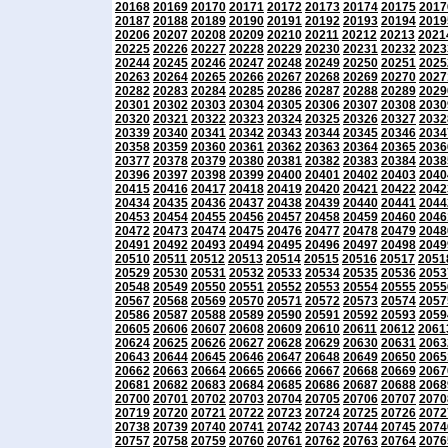
20168
20169
20170
20171
20172
20173
20174
20175
2017
20187
20188
20189
20190
20191
20192
20193
20194
2019
20206
20207
20208
20209
20210
20211
20212
20213
2021
20225
20226
20227
20228
20229
20230
20231
20232
2023
20244
20245
20246
20247
20248
20249
20250
20251
2025
20263
20264
20265
20266
20267
20268
20269
20270
2027
20282
20283
20284
20285
20286
20287
20288
20289
2029
20301
20302
20303
20304
20305
20306
20307
20308
2030
20320
20321
20322
20323
20324
20325
20326
20327
2032
20339
20340
20341
20342
20343
20344
20345
20346
2034
20358
20359
20360
20361
20362
20363
20364
20365
2036
20377
20378
20379
20380
20381
20382
20383
20384
2038
20396
20397
20398
20399
20400
20401
20402
20403
2040
20415
20416
20417
20418
20419
20420
20421
20422
2042
20434
20435
20436
20437
20438
20439
20440
20441
2044
20453
20454
20455
20456
20457
20458
20459
20460
2046
20472
20473
20474
20475
20476
20477
20478
20479
2048
20491
20492
20493
20494
20495
20496
20497
20498
2049
20510
20511
20512
20513
20514
20515
20516
20517
2051
20529
20530
20531
20532
20533
20534
20535
20536
2053
20548
20549
20550
20551
20552
20553
20554
20555
2055
20567
20568
20569
20570
20571
20572
20573
20574
2057
20586
20587
20588
20589
20590
20591
20592
20593
2059
20605
20606
20607
20608
20609
20610
20611
20612
2061
20624
20625
20626
20627
20628
20629
20630
20631
2063
20643
20644
20645
20646
20647
20648
20649
20650
2065
20662
20663
20664
20665
20666
20667
20668
20669
2067
20681
20682
20683
20684
20685
20686
20687
20688
2068
20700
20701
20702
20703
20704
20705
20706
20707
2070
20719
20720
20721
20722
20723
20724
20725
20726
2072
20738
20739
20740
20741
20742
20743
20744
20745
2074
20757
20758
20759
20760
20761
20762
20763
20764
2076