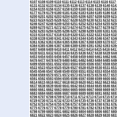
6107
6108
6109
6110
6111
6112
6113
6114
6115
6116
6117
6131
6132
6133
6134
6135
6136
6137
6138
6139
6140
614
6154
6155
6156
6157
6158
6159
6160
6161
6162
6163
616
6177
6178
6179
6180
6181
6182
6183
6184
6185
6186
618
6200
6201
6202
6203
6204
6205
6206
6207
6208
6209
621
6223
6224
6225
6226
6227
6228
6229
6230
6231
6232
623
6246
6247
6248
6249
6250
6251
6252
6253
6254
6255
625
6269
6270
6271
6272
6273
6274
6275
6276
6277
6278
627
6292
6293
6294
6295
6296
6297
6298
6299
6300
6301
630
6315
6316
6317
6318
6319
6320
6321
6322
6323
6324
632
6338
6339
6340
6341
6342
6343
6344
6345
6346
6347
634
6361
6362
6363
6364
6365
6366
6367
6368
6369
6370
637
6384
6385
6386
6387
6388
6389
6390
6391
6392
6393
639
6407
6408
6409
6410
6411
6412
6413
6414
6415
6416
641
6430
6431
6432
6433
6434
6435
6436
6437
6438
6439
644
6453
6454
6455
6456
6457
6458
6459
6460
6461
6462
646
6476
6477
6478
6479
6480
6481
6482
6483
6484
6485
648
6499
6500
6501
6502
6503
6504
6505
6506
6507
6508
650
6522
6523
6524
6525
6526
6527
6528
6529
6530
6531
653
6545
6546
6547
6548
6549
6550
6551
6552
6553
6554
655
6568
6569
6570
6571
6572
6573
6574
6575
6576
6577
657
6591
6592
6593
6594
6595
6596
6597
6598
6599
6600
660
6614
6615
6616
6617
6618
6619
6620
6621
6622
6623
662
6637
6638
6639
6640
6641
6642
6643
6644
6645
6646
664
6660
6661
6662
6663
6664
6665
6666
6667
6668
6669
667
6683
6684
6685
6686
6687
6688
6689
6690
6691
6692
669
6706
6707
6708
6709
6710
6711
6712
6713
6714
6715
671
6729
6730
6731
6732
6733
6734
6735
6736
6737
6738
673
6752
6753
6754
6755
6756
6757
6758
6759
6760
6761
676
6775
6776
6777
6778
6779
6780
6781
6782
6783
6784
678
6798
6799
6800
6801
6802
6803
6804
6805
6806
6807
680
6821
6822
6823
6824
6825
6826
6827
6828
6829
6830
683