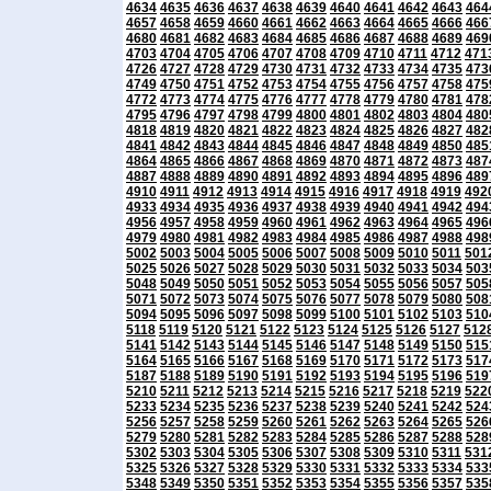
4634
4635
4636
4637
4638
4639
4640
4641
4642
4643
464
4657
4658
4659
4660
4661
4662
4663
4664
4665
4666
466
4680
4681
4682
4683
4684
4685
4686
4687
4688
4689
469
4703
4704
4705
4706
4707
4708
4709
4710
4711
4712
471
4726
4727
4728
4729
4730
4731
4732
4733
4734
4735
473
4749
4750
4751
4752
4753
4754
4755
4756
4757
4758
475
4772
4773
4774
4775
4776
4777
4778
4779
4780
4781
478
4795
4796
4797
4798
4799
4800
4801
4802
4803
4804
480
4818
4819
4820
4821
4822
4823
4824
4825
4826
4827
482
4841
4842
4843
4844
4845
4846
4847
4848
4849
4850
485
4864
4865
4866
4867
4868
4869
4870
4871
4872
4873
487
4887
4888
4889
4890
4891
4892
4893
4894
4895
4896
489
4910
4911
4912
4913
4914
4915
4916
4917
4918
4919
492
4933
4934
4935
4936
4937
4938
4939
4940
4941
4942
494
4956
4957
4958
4959
4960
4961
4962
4963
4964
4965
496
4979
4980
4981
4982
4983
4984
4985
4986
4987
4988
498
5002
5003
5004
5005
5006
5007
5008
5009
5010
5011
501
5025
5026
5027
5028
5029
5030
5031
5032
5033
5034
503
5048
5049
5050
5051
5052
5053
5054
5055
5056
5057
505
5071
5072
5073
5074
5075
5076
5077
5078
5079
5080
508
5094
5095
5096
5097
5098
5099
5100
5101
5102
5103
510
5118
5119
5120
5121
5122
5123
5124
5125
5126
5127
512
5141
5142
5143
5144
5145
5146
5147
5148
5149
5150
515
5164
5165
5166
5167
5168
5169
5170
5171
5172
5173
517
5187
5188
5189
5190
5191
5192
5193
5194
5195
5196
519
5210
5211
5212
5213
5214
5215
5216
5217
5218
5219
522
5233
5234
5235
5236
5237
5238
5239
5240
5241
5242
524
5256
5257
5258
5259
5260
5261
5262
5263
5264
5265
526
5279
5280
5281
5282
5283
5284
5285
5286
5287
5288
528
5302
5303
5304
5305
5306
5307
5308
5309
5310
5311
531
5325
5326
5327
5328
5329
5330
5331
5332
5333
5334
533
5348
5349
5350
5351
5352
5353
5354
5355
5356
5357
535