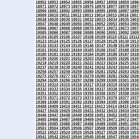
18952
18953
18954
18955
18956
18957
18958
18959
1896
18971
18972
18973
18974
18975
18976
18977
18978
1897
18990
18991
18992
18993
18994
18995
18996
18997
1899
19009
19010
19011
19012
19013
19014
19015
19016
1901
19028
19029
19030
19031
19032
19033
19034
19035
1903
19047
19048
19049
19050
19051
19052
19053
19054
1905
19066
19067
19068
19069
19070
19071
19072
19073
1907
19085
19086
19087
19088
19089
19090
19091
19092
1909
19104
19105
19106
19107
19108
19109
19110
19111
1911
19123
19124
19125
19126
19127
19128
19129
19130
1913
19142
19143
19144
19145
19146
19147
19148
19149
1915
19161
19162
19163
19164
19165
19166
19167
19168
1916
19180
19181
19182
19183
19184
19185
19186
19187
1918
19199
19200
19201
19202
19203
19204
19205
19206
1920
19218
19219
19220
19221
19222
19223
19224
19225
1922
19237
19238
19239
19240
19241
19242
19243
19244
1924
19256
19257
19258
19259
19260
19261
19262
19263
1926
19275
19276
19277
19278
19279
19280
19281
19282
1928
19294
19295
19296
19297
19298
19299
19300
19301
1930
19313
19314
19315
19316
19317
19318
19319
19320
1932
19332
19333
19334
19335
19336
19337
19338
19339
1934
19351
19352
19353
19354
19355
19356
19357
19358
1935
19370
19371
19372
19373
19374
19375
19376
19377
1937
19389
19390
19391
19392
19393
19394
19395
19396
1939
19408
19409
19410
19411
19412
19413
19414
19415
1941
19427
19428
19429
19430
19431
19432
19433
19434
1943
19446
19447
19448
19449
19450
19451
19452
19453
1945
19465
19466
19467
19468
19469
19470
19471
19472
1947
19484
19485
19486
19487
19488
19489
19490
19491
1949
19503
19504
19505
19506
19507
19508
19509
19510
1951
19522
19523
19524
19525
19526
19527
19528
19529
1953
19541
19542
19543
19544
19545
19546
19547
19548
1954