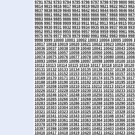
9791
9792
9793
9794
9795
9796
9797
9798
9799
9800
980
9814
9815
9816
9817
9818
9819
9820
9821
9822
9823
982
9837
9838
9839
9840
9841
9842
9843
9844
9845
9846
984
9860
9861
9862
9863
9864
9865
9866
9867
9868
9869
987
9883
9884
9885
9886
9887
9888
9889
9890
9891
9892
989
9906
9907
9908
9909
9910
9911
9912
9913
9914
9915
991
9929
9930
9931
9932
9933
9934
9935
9936
9937
9938
993
9952
9953
9954
9955
9956
9957
9958
9959
9960
9961
996
9975
9976
9977
9978
9979
9980
9981
9982
9983
9984
998
9998
9999
10000
10001
10002
10003
10004
10005
10006
10017
10018
10019
10020
10021
10022
10023
10024
1002
10036
10037
10038
10039
10040
10041
10042
10043
1004
10055
10056
10057
10058
10059
10060
10061
10062
1006
10074
10075
10076
10077
10078
10079
10080
10081
1008
10093
10094
10095
10096
10097
10098
10099
10100
1010
10112
10113
10114
10115
10116
10117
10118
10119
10120
10131
10132
10133
10134
10135
10136
10137
10138
1013
10150
10151
10152
10153
10154
10155
10156
10157
1015
10169
10170
10171
10172
10173
10174
10175
10176
1017
10188
10189
10190
10191
10192
10193
10194
10195
1019
10207
10208
10209
10210
10211
10212
10213
10214
1021
10226
10227
10228
10229
10230
10231
10232
10233
1023
10245
10246
10247
10248
10249
10250
10251
10252
1025
10264
10265
10266
10267
10268
10269
10270
10271
1027
10283
10284
10285
10286
10287
10288
10289
10290
1029
10302
10303
10304
10305
10306
10307
10308
10309
1031
10321
10322
10323
10324
10325
10326
10327
10328
1032
10340
10341
10342
10343
10344
10345
10346
10347
1034
10359
10360
10361
10362
10363
10364
10365
10366
1036
10378
10379
10380
10381
10382
10383
10384
10385
1038
10397
10398
10399
10400
10401
10402
10403
10404
1040
10416
10417
10418
10419
10420
10421
10422
10423
1042