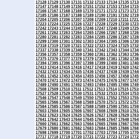
17128
17129
17130
17131
17132
17133
17134
17135
1713
17147
17148
17149
17150
17151
17152
17153
17154
1715
17166
17167
17168
17169
17170
17171
17172
17173
1717
17185
17186
17187
17188
17189
17190
17191
17192
1719
17204
17205
17206
17207
17208
17209
17210
17211
1721
17223
17224
17225
17226
17227
17228
17229
17230
1723
17242
17243
17244
17245
17246
17247
17248
17249
1725
17261
17262
17263
17264
17265
17266
17267
17268
1726
17280
17281
17282
17283
17284
17285
17286
17287
1728
17299
17300
17301
17302
17303
17304
17305
17306
1730
17318
17319
17320
17321
17322
17323
17324
17325
1732
17337
17338
17339
17340
17341
17342
17343
17344
1734
17356
17357
17358
17359
17360
17361
17362
17363
1736
17375
17376
17377
17378
17379
17380
17381
17382
1738
17394
17395
17396
17397
17398
17399
17400
17401
1740
17413
17414
17415
17416
17417
17418
17419
17420
1742
17432
17433
17434
17435
17436
17437
17438
17439
1744
17451
17452
17453
17454
17455
17456
17457
17458
1745
17470
17471
17472
17473
17474
17475
17476
17477
1747
17489
17490
17491
17492
17493
17494
17495
17496
1749
17508
17509
17510
17511
17512
17513
17514
17515
1751
17527
17528
17529
17530
17531
17532
17533
17534
1753
17546
17547
17548
17549
17550
17551
17552
17553
1755
17565
17566
17567
17568
17569
17570
17571
17572
1757
17584
17585
17586
17587
17588
17589
17590
17591
1759
17603
17604
17605
17606
17607
17608
17609
17610
1761
17622
17623
17624
17625
17626
17627
17628
17629
1763
17641
17642
17643
17644
17645
17646
17647
17648
1764
17660
17661
17662
17663
17664
17665
17666
17667
1766
17679
17680
17681
17682
17683
17684
17685
17686
1768
17698
17699
17700
17701
17702
17703
17704
17705
1770
17717
17718
17719
17720
17721
17722
17723
17724
1772