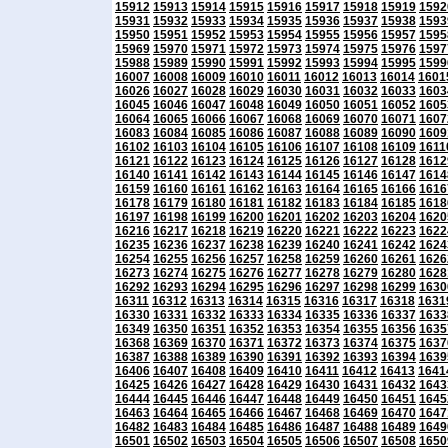
15912
15913
15914
15915
15916
15917
15918
15919
1592
15931
15932
15933
15934
15935
15936
15937
15938
1593
15950
15951
15952
15953
15954
15955
15956
15957
1595
15969
15970
15971
15972
15973
15974
15975
15976
1597
15988
15989
15990
15991
15992
15993
15994
15995
1599
16007
16008
16009
16010
16011
16012
16013
16014
1601
16026
16027
16028
16029
16030
16031
16032
16033
1603
16045
16046
16047
16048
16049
16050
16051
16052
1605
16064
16065
16066
16067
16068
16069
16070
16071
1607
16083
16084
16085
16086
16087
16088
16089
16090
1609
16102
16103
16104
16105
16106
16107
16108
16109
1611
16121
16122
16123
16124
16125
16126
16127
16128
1612
16140
16141
16142
16143
16144
16145
16146
16147
1614
16159
16160
16161
16162
16163
16164
16165
16166
1616
16178
16179
16180
16181
16182
16183
16184
16185
1618
16197
16198
16199
16200
16201
16202
16203
16204
1620
16216
16217
16218
16219
16220
16221
16222
16223
1622
16235
16236
16237
16238
16239
16240
16241
16242
1624
16254
16255
16256
16257
16258
16259
16260
16261
1626
16273
16274
16275
16276
16277
16278
16279
16280
1628
16292
16293
16294
16295
16296
16297
16298
16299
1630
16311
16312
16313
16314
16315
16316
16317
16318
1631
16330
16331
16332
16333
16334
16335
16336
16337
1633
16349
16350
16351
16352
16353
16354
16355
16356
1635
16368
16369
16370
16371
16372
16373
16374
16375
1637
16387
16388
16389
16390
16391
16392
16393
16394
1639
16406
16407
16408
16409
16410
16411
16412
16413
1641
16425
16426
16427
16428
16429
16430
16431
16432
1643
16444
16445
16446
16447
16448
16449
16450
16451
1645
16463
16464
16465
16466
16467
16468
16469
16470
1647
16482
16483
16484
16485
16486
16487
16488
16489
1649
16501
16502
16503
16504
16505
16506
16507
16508
1650