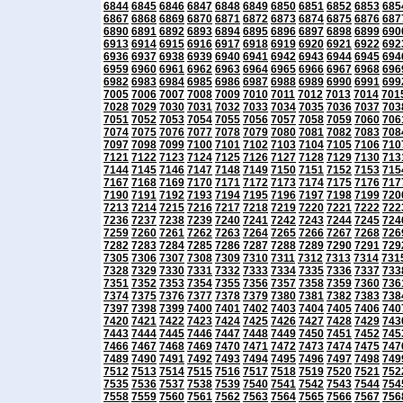
6844
6845
6846
6847
6848
6849
6850
6851
6852
6853
685
6867
6868
6869
6870
6871
6872
6873
6874
6875
6876
687
6890
6891
6892
6893
6894
6895
6896
6897
6898
6899
690
6913
6914
6915
6916
6917
6918
6919
6920
6921
6922
692
6936
6937
6938
6939
6940
6941
6942
6943
6944
6945
694
6959
6960
6961
6962
6963
6964
6965
6966
6967
6968
696
6982
6983
6984
6985
6986
6987
6988
6989
6990
6991
699
7005
7006
7007
7008
7009
7010
7011
7012
7013
7014
701
7028
7029
7030
7031
7032
7033
7034
7035
7036
7037
703
7051
7052
7053
7054
7055
7056
7057
7058
7059
7060
706
7074
7075
7076
7077
7078
7079
7080
7081
7082
7083
708
7097
7098
7099
7100
7101
7102
7103
7104
7105
7106
710
7121
7122
7123
7124
7125
7126
7127
7128
7129
7130
713
7144
7145
7146
7147
7148
7149
7150
7151
7152
7153
715
7167
7168
7169
7170
7171
7172
7173
7174
7175
7176
717
7190
7191
7192
7193
7194
7195
7196
7197
7198
7199
720
7213
7214
7215
7216
7217
7218
7219
7220
7221
7222
722
7236
7237
7238
7239
7240
7241
7242
7243
7244
7245
724
7259
7260
7261
7262
7263
7264
7265
7266
7267
7268
726
7282
7283
7284
7285
7286
7287
7288
7289
7290
7291
729
7305
7306
7307
7308
7309
7310
7311
7312
7313
7314
731
7328
7329
7330
7331
7332
7333
7334
7335
7336
7337
733
7351
7352
7353
7354
7355
7356
7357
7358
7359
7360
736
7374
7375
7376
7377
7378
7379
7380
7381
7382
7383
738
7397
7398
7399
7400
7401
7402
7403
7404
7405
7406
740
7420
7421
7422
7423
7424
7425
7426
7427
7428
7429
743
7443
7444
7445
7446
7447
7448
7449
7450
7451
7452
745
7466
7467
7468
7469
7470
7471
7472
7473
7474
7475
747
7489
7490
7491
7492
7493
7494
7495
7496
7497
7498
749
7512
7513
7514
7515
7516
7517
7518
7519
7520
7521
752
7535
7536
7537
7538
7539
7540
7541
7542
7543
7544
754
7558
7559
7560
7561
7562
7563
7564
7565
7566
7567
756