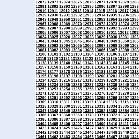
12872
12873
12874
12875
12876
12877
12878
12879
1288
12891
12892
12893
12894
12895
12896
12897
12898
1289
12910
12911
12912
12913
12914
12915
12916
12917
1291
12929
12930
12931
12932
12933
12934
12935
12936
1293
12948
12949
12950
12951
12952
12953
12954
12955
1295
12967
12968
12969
12970
12971
12972
12973
12974
1297
12986
12987
12988
12989
12990
12991
12992
12993
1299
13005
13006
13007
13008
13009
13010
13011
13012
1301
13024
13025
13026
13027
13028
13029
13030
13031
1303
13043
13044
13045
13046
13047
13048
13049
13050
1305
13062
13063
13064
13065
13066
13067
13068
13069
1307
13081
13082
13083
13084
13085
13086
13087
13088
1308
13100
13101
13102
13103
13104
13105
13106
13107
1310
13119
13120
13121
13122
13123
13124
13125
13126
1312
13138
13139
13140
13141
13142
13143
13144
13145
1314
13157
13158
13159
13160
13161
13162
13163
13164
1316
13176
13177
13178
13179
13180
13181
13182
13183
1318
13195
13196
13197
13198
13199
13200
13201
13202
1320
13214
13215
13216
13217
13218
13219
13220
13221
1322
13233
13234
13235
13236
13237
13238
13239
13240
1324
13252
13253
13254
13255
13256
13257
13258
13259
1326
13271
13272
13273
13274
13275
13276
13277
13278
1327
13290
13291
13292
13293
13294
13295
13296
13297
1329
13309
13310
13311
13312
13313
13314
13315
13316
1331
13328
13329
13330
13331
13332
13333
13334
13335
1333
13347
13348
13349
13350
13351
13352
13353
13354
1335
13366
13367
13368
13369
13370
13371
13372
13373
1337
13385
13386
13387
13388
13389
13390
13391
13392
1339
13404
13405
13406
13407
13408
13409
13410
13411
1341
13423
13424
13425
13426
13427
13428
13429
13430
1343
13442
13443
13444
13445
13446
13447
13448
13449
1345
13461
13462
13463
13464
13465
13466
13467
13468
1346