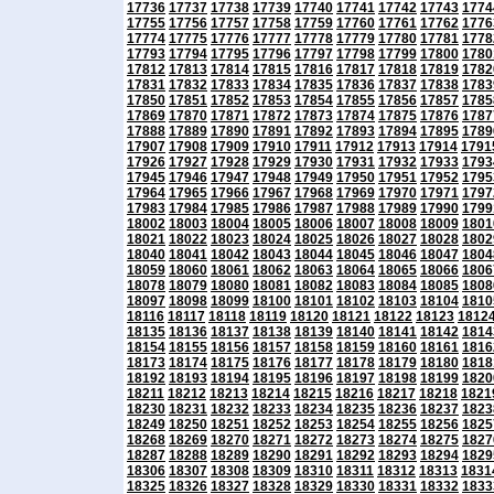
17736
17737
17738
17739
17740
17741
17742
17743
1774
17755
17756
17757
17758
17759
17760
17761
17762
1776
17774
17775
17776
17777
17778
17779
17780
17781
1778
17793
17794
17795
17796
17797
17798
17799
17800
1780
17812
17813
17814
17815
17816
17817
17818
17819
1782
17831
17832
17833
17834
17835
17836
17837
17838
1783
17850
17851
17852
17853
17854
17855
17856
17857
1785
17869
17870
17871
17872
17873
17874
17875
17876
1787
17888
17889
17890
17891
17892
17893
17894
17895
1789
17907
17908
17909
17910
17911
17912
17913
17914
1791
17926
17927
17928
17929
17930
17931
17932
17933
1793
17945
17946
17947
17948
17949
17950
17951
17952
1795
17964
17965
17966
17967
17968
17969
17970
17971
1797
17983
17984
17985
17986
17987
17988
17989
17990
1799
18002
18003
18004
18005
18006
18007
18008
18009
1801
18021
18022
18023
18024
18025
18026
18027
18028
1802
18040
18041
18042
18043
18044
18045
18046
18047
1804
18059
18060
18061
18062
18063
18064
18065
18066
1806
18078
18079
18080
18081
18082
18083
18084
18085
1808
18097
18098
18099
18100
18101
18102
18103
18104
1810
18116
18117
18118
18119
18120
18121
18122
18123
1812
18135
18136
18137
18138
18139
18140
18141
18142
1814
18154
18155
18156
18157
18158
18159
18160
18161
1816
18173
18174
18175
18176
18177
18178
18179
18180
1818
18192
18193
18194
18195
18196
18197
18198
18199
1820
18211
18212
18213
18214
18215
18216
18217
18218
1821
18230
18231
18232
18233
18234
18235
18236
18237
1823
18249
18250
18251
18252
18253
18254
18255
18256
1825
18268
18269
18270
18271
18272
18273
18274
18275
1827
18287
18288
18289
18290
18291
18292
18293
18294
1829
18306
18307
18308
18309
18310
18311
18312
18313
1831
18325
18326
18327
18328
18329
18330
18331
18332
1833