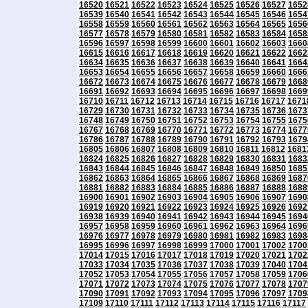
16520
16521
16522
16523
16524
16525
16526
16527
1652
16539
16540
16541
16542
16543
16544
16545
16546
1654
16558
16559
16560
16561
16562
16563
16564
16565
1656
16577
16578
16579
16580
16581
16582
16583
16584
1658
16596
16597
16598
16599
16600
16601
16602
16603
1660
16615
16616
16617
16618
16619
16620
16621
16622
1662
16634
16635
16636
16637
16638
16639
16640
16641
1664
16653
16654
16655
16656
16657
16658
16659
16660
1666
16672
16673
16674
16675
16676
16677
16678
16679
1668
16691
16692
16693
16694
16695
16696
16697
16698
1669
16710
16711
16712
16713
16714
16715
16716
16717
1671
16729
16730
16731
16732
16733
16734
16735
16736
1673
16748
16749
16750
16751
16752
16753
16754
16755
1675
16767
16768
16769
16770
16771
16772
16773
16774
1677
16786
16787
16788
16789
16790
16791
16792
16793
1679
16805
16806
16807
16808
16809
16810
16811
16812
1681
16824
16825
16826
16827
16828
16829
16830
16831
1683
16843
16844
16845
16846
16847
16848
16849
16850
1685
16862
16863
16864
16865
16866
16867
16868
16869
1687
16881
16882
16883
16884
16885
16886
16887
16888
1688
16900
16901
16902
16903
16904
16905
16906
16907
1690
16919
16920
16921
16922
16923
16924
16925
16926
1692
16938
16939
16940
16941
16942
16943
16944
16945
1694
16957
16958
16959
16960
16961
16962
16963
16964
1696
16976
16977
16978
16979
16980
16981
16982
16983
1698
16995
16996
16997
16998
16999
17000
17001
17002
1700
17014
17015
17016
17017
17018
17019
17020
17021
1702
17033
17034
17035
17036
17037
17038
17039
17040
1704
17052
17053
17054
17055
17056
17057
17058
17059
1706
17071
17072
17073
17074
17075
17076
17077
17078
1707
17090
17091
17092
17093
17094
17095
17096
17097
1709
17109
17110
17111
17112
17113
17114
17115
17116
17117