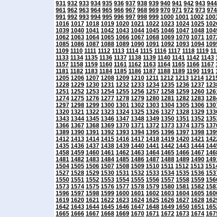
931
932
933
934
935
936
937
938
939
940
941
942
943
944
961
962
963
964
965
966
967
968
969
970
971
972
973
974
991
992
993
994
995
996
997
998
999
1000
1001
1002
100
1016
1017
1018
1019
1020
1021
1022
1023
1024
1025
102
1039
1040
1041
1042
1043
1044
1045
1046
1047
1048
104
1062
1063
1064
1065
1066
1067
1068
1069
1070
1071
107
1085
1086
1087
1088
1089
1090
1091
1092
1093
1094
109
1109
1110
1111
1112
1113
1114
1115
1116
1117
1118
1119
11
1133
1134
1135
1136
1137
1138
1139
1140
1141
1142
1143
1157
1158
1159
1160
1161
1162
1163
1164
1165
1166
1167
1181
1182
1183
1184
1185
1186
1187
1188
1189
1190
1191
1205
1206
1207
1208
1209
1210
1211
1212
1213
1214
121
1228
1229
1230
1231
1232
1233
1234
1235
1236
1237
123
1251
1252
1253
1254
1255
1256
1257
1258
1259
1260
126
1274
1275
1276
1277
1278
1279
1280
1281
1282
1283
128
1297
1298
1299
1300
1301
1302
1303
1304
1305
1306
130
1320
1321
1322
1323
1324
1325
1326
1327
1328
1329
133
1343
1344
1345
1346
1347
1348
1349
1350
1351
1352
135
1366
1367
1368
1369
1370
1371
1372
1373
1374
1375
137
1389
1390
1391
1392
1393
1394
1395
1396
1397
1398
139
1412
1413
1414
1415
1416
1417
1418
1419
1420
1421
142
1435
1436
1437
1438
1439
1440
1441
1442
1443
1444
144
1458
1459
1460
1461
1462
1463
1464
1465
1466
1467
146
1481
1482
1483
1484
1485
1486
1487
1488
1489
1490
149
1504
1505
1506
1507
1508
1509
1510
1511
1512
1513
151
1527
1528
1529
1530
1531
1532
1533
1534
1535
1536
153
1550
1551
1552
1553
1554
1555
1556
1557
1558
1559
156
1573
1574
1575
1576
1577
1578
1579
1580
1581
1582
158
1596
1597
1598
1599
1600
1601
1602
1603
1604
1605
160
1619
1620
1621
1622
1623
1624
1625
1626
1627
1628
162
1642
1643
1644
1645
1646
1647
1648
1649
1650
1651
165
1665
1666
1667
1668
1669
1670
1671
1672
1673
1674
167