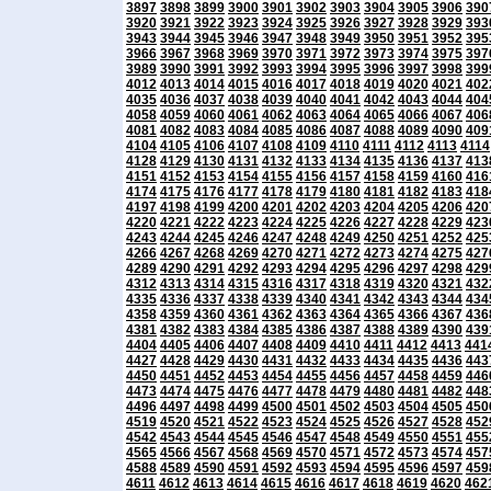
3897
3898
3899
3900
3901
3902
3903
3904
3905
3906
390
3920
3921
3922
3923
3924
3925
3926
3927
3928
3929
393
3943
3944
3945
3946
3947
3948
3949
3950
3951
3952
395
3966
3967
3968
3969
3970
3971
3972
3973
3974
3975
397
3989
3990
3991
3992
3993
3994
3995
3996
3997
3998
399
4012
4013
4014
4015
4016
4017
4018
4019
4020
4021
402
4035
4036
4037
4038
4039
4040
4041
4042
4043
4044
404
4058
4059
4060
4061
4062
4063
4064
4065
4066
4067
406
4081
4082
4083
4084
4085
4086
4087
4088
4089
4090
409
4104
4105
4106
4107
4108
4109
4110
4111
4112
4113
4114
4128
4129
4130
4131
4132
4133
4134
4135
4136
4137
413
4151
4152
4153
4154
4155
4156
4157
4158
4159
4160
416
4174
4175
4176
4177
4178
4179
4180
4181
4182
4183
418
4197
4198
4199
4200
4201
4202
4203
4204
4205
4206
420
4220
4221
4222
4223
4224
4225
4226
4227
4228
4229
423
4243
4244
4245
4246
4247
4248
4249
4250
4251
4252
425
4266
4267
4268
4269
4270
4271
4272
4273
4274
4275
427
4289
4290
4291
4292
4293
4294
4295
4296
4297
4298
429
4312
4313
4314
4315
4316
4317
4318
4319
4320
4321
432
4335
4336
4337
4338
4339
4340
4341
4342
4343
4344
434
4358
4359
4360
4361
4362
4363
4364
4365
4366
4367
436
4381
4382
4383
4384
4385
4386
4387
4388
4389
4390
439
4404
4405
4406
4407
4408
4409
4410
4411
4412
4413
441
4427
4428
4429
4430
4431
4432
4433
4434
4435
4436
443
4450
4451
4452
4453
4454
4455
4456
4457
4458
4459
446
4473
4474
4475
4476
4477
4478
4479
4480
4481
4482
448
4496
4497
4498
4499
4500
4501
4502
4503
4504
4505
450
4519
4520
4521
4522
4523
4524
4525
4526
4527
4528
452
4542
4543
4544
4545
4546
4547
4548
4549
4550
4551
455
4565
4566
4567
4568
4569
4570
4571
4572
4573
4574
457
4588
4589
4590
4591
4592
4593
4594
4595
4596
4597
459
4611
4612
4613
4614
4615
4616
4617
4618
4619
4620
462