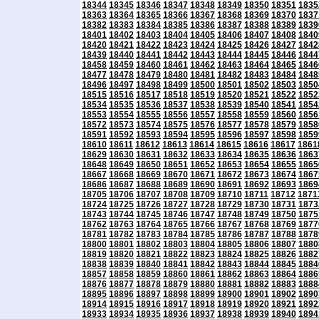
18344
18345
18346
18347
18348
18349
18350
18351
1835
18363
18364
18365
18366
18367
18368
18369
18370
1837
18382
18383
18384
18385
18386
18387
18388
18389
1839
18401
18402
18403
18404
18405
18406
18407
18408
1840
18420
18421
18422
18423
18424
18425
18426
18427
1842
18439
18440
18441
18442
18443
18444
18445
18446
1844
18458
18459
18460
18461
18462
18463
18464
18465
1846
18477
18478
18479
18480
18481
18482
18483
18484
1848
18496
18497
18498
18499
18500
18501
18502
18503
1850
18515
18516
18517
18518
18519
18520
18521
18522
1852
18534
18535
18536
18537
18538
18539
18540
18541
1854
18553
18554
18555
18556
18557
18558
18559
18560
1856
18572
18573
18574
18575
18576
18577
18578
18579
1858
18591
18592
18593
18594
18595
18596
18597
18598
1859
18610
18611
18612
18613
18614
18615
18616
18617
1861
18629
18630
18631
18632
18633
18634
18635
18636
1863
18648
18649
18650
18651
18652
18653
18654
18655
1865
18667
18668
18669
18670
18671
18672
18673
18674
1867
18686
18687
18688
18689
18690
18691
18692
18693
1869
18705
18706
18707
18708
18709
18710
18711
18712
1871
18724
18725
18726
18727
18728
18729
18730
18731
1873
18743
18744
18745
18746
18747
18748
18749
18750
1875
18762
18763
18764
18765
18766
18767
18768
18769
1877
18781
18782
18783
18784
18785
18786
18787
18788
1878
18800
18801
18802
18803
18804
18805
18806
18807
1880
18819
18820
18821
18822
18823
18824
18825
18826
1882
18838
18839
18840
18841
18842
18843
18844
18845
1884
18857
18858
18859
18860
18861
18862
18863
18864
1886
18876
18877
18878
18879
18880
18881
18882
18883
1888
18895
18896
18897
18898
18899
18900
18901
18902
1890
18914
18915
18916
18917
18918
18919
18920
18921
1892
18933
18934
18935
18936
18937
18938
18939
18940
1894