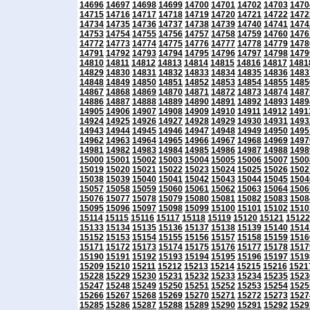
14696
14697
14698
14699
14700
14701
14702
14703
1470
14715
14716
14717
14718
14719
14720
14721
14722
1472
14734
14735
14736
14737
14738
14739
14740
14741
1474
14753
14754
14755
14756
14757
14758
14759
14760
1476
14772
14773
14774
14775
14776
14777
14778
14779
1478
14791
14792
14793
14794
14795
14796
14797
14798
1479
14810
14811
14812
14813
14814
14815
14816
14817
1481
14829
14830
14831
14832
14833
14834
14835
14836
1483
14848
14849
14850
14851
14852
14853
14854
14855
1485
14867
14868
14869
14870
14871
14872
14873
14874
1487
14886
14887
14888
14889
14890
14891
14892
14893
1489
14905
14906
14907
14908
14909
14910
14911
14912
1491
14924
14925
14926
14927
14928
14929
14930
14931
1493
14943
14944
14945
14946
14947
14948
14949
14950
1495
14962
14963
14964
14965
14966
14967
14968
14969
1497
14981
14982
14983
14984
14985
14986
14987
14988
1498
15000
15001
15002
15003
15004
15005
15006
15007
1500
15019
15020
15021
15022
15023
15024
15025
15026
1502
15038
15039
15040
15041
15042
15043
15044
15045
1504
15057
15058
15059
15060
15061
15062
15063
15064
1506
15076
15077
15078
15079
15080
15081
15082
15083
1508
15095
15096
15097
15098
15099
15100
15101
15102
1510
15114
15115
15116
15117
15118
15119
15120
15121
15122
15133
15134
15135
15136
15137
15138
15139
15140
1514
15152
15153
15154
15155
15156
15157
15158
15159
1516
15171
15172
15173
15174
15175
15176
15177
15178
1517
15190
15191
15192
15193
15194
15195
15196
15197
1519
15209
15210
15211
15212
15213
15214
15215
15216
1521
15228
15229
15230
15231
15232
15233
15234
15235
1523
15247
15248
15249
15250
15251
15252
15253
15254
1525
15266
15267
15268
15269
15270
15271
15272
15273
1527
15285
15286
15287
15288
15289
15290
15291
15292
1529