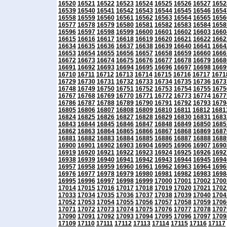
16520
16521
16522
16523
16524
16525
16526
16527
1652
16539
16540
16541
16542
16543
16544
16545
16546
1654
16558
16559
16560
16561
16562
16563
16564
16565
1656
16577
16578
16579
16580
16581
16582
16583
16584
1658
16596
16597
16598
16599
16600
16601
16602
16603
1660
16615
16616
16617
16618
16619
16620
16621
16622
1662
16634
16635
16636
16637
16638
16639
16640
16641
1664
16653
16654
16655
16656
16657
16658
16659
16660
1666
16672
16673
16674
16675
16676
16677
16678
16679
1668
16691
16692
16693
16694
16695
16696
16697
16698
1669
16710
16711
16712
16713
16714
16715
16716
16717
1671
16729
16730
16731
16732
16733
16734
16735
16736
1673
16748
16749
16750
16751
16752
16753
16754
16755
1675
16767
16768
16769
16770
16771
16772
16773
16774
1677
16786
16787
16788
16789
16790
16791
16792
16793
1679
16805
16806
16807
16808
16809
16810
16811
16812
1681
16824
16825
16826
16827
16828
16829
16830
16831
1683
16843
16844
16845
16846
16847
16848
16849
16850
1685
16862
16863
16864
16865
16866
16867
16868
16869
1687
16881
16882
16883
16884
16885
16886
16887
16888
1688
16900
16901
16902
16903
16904
16905
16906
16907
1690
16919
16920
16921
16922
16923
16924
16925
16926
1692
16938
16939
16940
16941
16942
16943
16944
16945
1694
16957
16958
16959
16960
16961
16962
16963
16964
1696
16976
16977
16978
16979
16980
16981
16982
16983
1698
16995
16996
16997
16998
16999
17000
17001
17002
1700
17014
17015
17016
17017
17018
17019
17020
17021
1702
17033
17034
17035
17036
17037
17038
17039
17040
1704
17052
17053
17054
17055
17056
17057
17058
17059
1706
17071
17072
17073
17074
17075
17076
17077
17078
1707
17090
17091
17092
17093
17094
17095
17096
17097
1709
17109
17110
17111
17112
17113
17114
17115
17116
17117