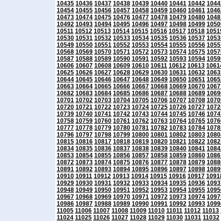
10435
10436
10437
10438
10439
10440
10441
10442
1044
10454
10455
10456
10457
10458
10459
10460
10461
1046
10473
10474
10475
10476
10477
10478
10479
10480
1048
10492
10493
10494
10495
10496
10497
10498
10499
1050
10511
10512
10513
10514
10515
10516
10517
10518
1051
10530
10531
10532
10533
10534
10535
10536
10537
1053
10549
10550
10551
10552
10553
10554
10555
10556
1055
10568
10569
10570
10571
10572
10573
10574
10575
1057
10587
10588
10589
10590
10591
10592
10593
10594
1059
10606
10607
10608
10609
10610
10611
10612
10613
1061
10625
10626
10627
10628
10629
10630
10631
10632
1063
10644
10645
10646
10647
10648
10649
10650
10651
1065
10663
10664
10665
10666
10667
10668
10669
10670
1067
10682
10683
10684
10685
10686
10687
10688
10689
1069
10701
10702
10703
10704
10705
10706
10707
10708
1070
10720
10721
10722
10723
10724
10725
10726
10727
1072
10739
10740
10741
10742
10743
10744
10745
10746
1074
10758
10759
10760
10761
10762
10763
10764
10765
1076
10777
10778
10779
10780
10781
10782
10783
10784
1078
10796
10797
10798
10799
10800
10801
10802
10803
1080
10815
10816
10817
10818
10819
10820
10821
10822
1082
10834
10835
10836
10837
10838
10839
10840
10841
1084
10853
10854
10855
10856
10857
10858
10859
10860
1086
10872
10873
10874
10875
10876
10877
10878
10879
1088
10891
10892
10893
10894
10895
10896
10897
10898
1089
10910
10911
10912
10913
10914
10915
10916
10917
1091
10929
10930
10931
10932
10933
10934
10935
10936
1093
10948
10949
10950
10951
10952
10953
10954
10955
1095
10967
10968
10969
10970
10971
10972
10973
10974
1097
10986
10987
10988
10989
10990
10991
10992
10993
1099
11005
11006
11007
11008
11009
11010
11011
11012
11013
11024
11025
11026
11027
11028
11029
11030
11031
11032