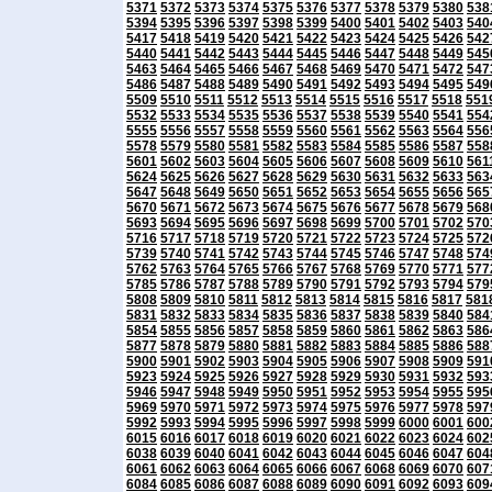
5371
5372
5373
5374
5375
5376
5377
5378
5379
5380
538
5394
5395
5396
5397
5398
5399
5400
5401
5402
5403
540
5417
5418
5419
5420
5421
5422
5423
5424
5425
5426
542
5440
5441
5442
5443
5444
5445
5446
5447
5448
5449
545
5463
5464
5465
5466
5467
5468
5469
5470
5471
5472
547
5486
5487
5488
5489
5490
5491
5492
5493
5494
5495
549
5509
5510
5511
5512
5513
5514
5515
5516
5517
5518
551
5532
5533
5534
5535
5536
5537
5538
5539
5540
5541
554
5555
5556
5557
5558
5559
5560
5561
5562
5563
5564
556
5578
5579
5580
5581
5582
5583
5584
5585
5586
5587
558
5601
5602
5603
5604
5605
5606
5607
5608
5609
5610
561
5624
5625
5626
5627
5628
5629
5630
5631
5632
5633
563
5647
5648
5649
5650
5651
5652
5653
5654
5655
5656
565
5670
5671
5672
5673
5674
5675
5676
5677
5678
5679
568
5693
5694
5695
5696
5697
5698
5699
5700
5701
5702
570
5716
5717
5718
5719
5720
5721
5722
5723
5724
5725
572
5739
5740
5741
5742
5743
5744
5745
5746
5747
5748
574
5762
5763
5764
5765
5766
5767
5768
5769
5770
5771
577
5785
5786
5787
5788
5789
5790
5791
5792
5793
5794
579
5808
5809
5810
5811
5812
5813
5814
5815
5816
5817
581
5831
5832
5833
5834
5835
5836
5837
5838
5839
5840
584
5854
5855
5856
5857
5858
5859
5860
5861
5862
5863
586
5877
5878
5879
5880
5881
5882
5883
5884
5885
5886
588
5900
5901
5902
5903
5904
5905
5906
5907
5908
5909
591
5923
5924
5925
5926
5927
5928
5929
5930
5931
5932
593
5946
5947
5948
5949
5950
5951
5952
5953
5954
5955
595
5969
5970
5971
5972
5973
5974
5975
5976
5977
5978
597
5992
5993
5994
5995
5996
5997
5998
5999
6000
6001
600
6015
6016
6017
6018
6019
6020
6021
6022
6023
6024
602
6038
6039
6040
6041
6042
6043
6044
6045
6046
6047
604
6061
6062
6063
6064
6065
6066
6067
6068
6069
6070
607
6084
6085
6086
6087
6088
6089
6090
6091
6092
6093
609