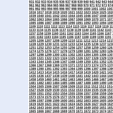
931
932
933
934
935
936
937
938
939
940
941
942
943
944
961
962
963
964
965
966
967
968
969
970
971
972
973
974
991
992
993
994
995
996
997
998
999
1000
1001
1002
100
1016
1017
1018
1019
1020
1021
1022
1023
1024
1025
102
1039
1040
1041
1042
1043
1044
1045
1046
1047
1048
104
1062
1063
1064
1065
1066
1067
1068
1069
1070
1071
107
1085
1086
1087
1088
1089
1090
1091
1092
1093
1094
109
1109
1110
1111
1112
1113
1114
1115
1116
1117
1118
1119
11
1133
1134
1135
1136
1137
1138
1139
1140
1141
1142
1143
1157
1158
1159
1160
1161
1162
1163
1164
1165
1166
1167
1181
1182
1183
1184
1185
1186
1187
1188
1189
1190
1191
1205
1206
1207
1208
1209
1210
1211
1212
1213
1214
121
1228
1229
1230
1231
1232
1233
1234
1235
1236
1237
123
1251
1252
1253
1254
1255
1256
1257
1258
1259
1260
126
1274
1275
1276
1277
1278
1279
1280
1281
1282
1283
128
1297
1298
1299
1300
1301
1302
1303
1304
1305
1306
130
1320
1321
1322
1323
1324
1325
1326
1327
1328
1329
133
1343
1344
1345
1346
1347
1348
1349
1350
1351
1352
135
1366
1367
1368
1369
1370
1371
1372
1373
1374
1375
137
1389
1390
1391
1392
1393
1394
1395
1396
1397
1398
139
1412
1413
1414
1415
1416
1417
1418
1419
1420
1421
142
1435
1436
1437
1438
1439
1440
1441
1442
1443
1444
144
1458
1459
1460
1461
1462
1463
1464
1465
1466
1467
146
1481
1482
1483
1484
1485
1486
1487
1488
1489
1490
149
1504
1505
1506
1507
1508
1509
1510
1511
1512
1513
151
1527
1528
1529
1530
1531
1532
1533
1534
1535
1536
153
1550
1551
1552
1553
1554
1555
1556
1557
1558
1559
156
1573
1574
1575
1576
1577
1578
1579
1580
1581
1582
158
1596
1597
1598
1599
1600
1601
1602
1603
1604
1605
160
1619
1620
1621
1622
1623
1624
1625
1626
1627
1628
162
1642
1643
1644
1645
1646
1647
1648
1649
1650
1651
165
1665
1666
1667
1668
1669
1670
1671
1672
1673
1674
167