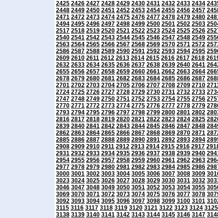
2425
2426
2427
2428
2429
2430
2431
2432
2433
2434
243
2448
2449
2450
2451
2452
2453
2454
2455
2456
2457
245
2471
2472
2473
2474
2475
2476
2477
2478
2479
2480
248
2494
2495
2496
2497
2498
2499
2500
2501
2502
2503
250
2517
2518
2519
2520
2521
2522
2523
2524
2525
2526
252
2540
2541
2542
2543
2544
2545
2546
2547
2548
2549
255
2563
2564
2565
2566
2567
2568
2569
2570
2571
2572
257
2586
2587
2588
2589
2590
2591
2592
2593
2594
2595
259
2609
2610
2611
2612
2613
2614
2615
2616
2617
2618
261
2632
2633
2634
2635
2636
2637
2638
2639
2640
2641
264
2655
2656
2657
2658
2659
2660
2661
2662
2663
2664
266
2678
2679
2680
2681
2682
2683
2684
2685
2686
2687
268
2701
2702
2703
2704
2705
2706
2707
2708
2709
2710
271
2724
2725
2726
2727
2728
2729
2730
2731
2732
2733
273
2747
2748
2749
2750
2751
2752
2753
2754
2755
2756
275
2770
2771
2772
2773
2774
2775
2776
2777
2778
2779
278
2793
2794
2795
2796
2797
2798
2799
2800
2801
2802
280
2816
2817
2818
2819
2820
2821
2822
2823
2824
2825
282
2839
2840
2841
2842
2843
2844
2845
2846
2847
2848
284
2862
2863
2864
2865
2866
2867
2868
2869
2870
2871
287
2885
2886
2887
2888
2889
2890
2891
2892
2893
2894
289
2908
2909
2910
2911
2912
2913
2914
2915
2916
2917
291
2931
2932
2933
2934
2935
2936
2937
2938
2939
2940
294
2954
2955
2956
2957
2958
2959
2960
2961
2962
2963
296
2977
2978
2979
2980
2981
2982
2983
2984
2985
2986
298
3000
3001
3002
3003
3004
3005
3006
3007
3008
3009
301
3023
3024
3025
3026
3027
3028
3029
3030
3031
3032
303
3046
3047
3048
3049
3050
3051
3052
3053
3054
3055
305
3069
3070
3071
3072
3073
3074
3075
3076
3077
3078
307
3092
3093
3094
3095
3096
3097
3098
3099
3100
3101
310
3115
3116
3117
3118
3119
3120
3121
3122
3123
3124
3125
3138
3139
3140
3141
3142
3143
3144
3145
3146
3147
314