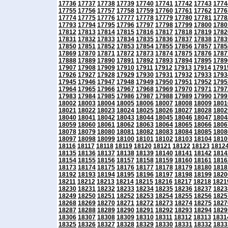
17736
17737
17738
17739
17740
17741
17742
17743
1774
17755
17756
17757
17758
17759
17760
17761
17762
1776
17774
17775
17776
17777
17778
17779
17780
17781
1778
17793
17794
17795
17796
17797
17798
17799
17800
1780
17812
17813
17814
17815
17816
17817
17818
17819
1782
17831
17832
17833
17834
17835
17836
17837
17838
1783
17850
17851
17852
17853
17854
17855
17856
17857
1785
17869
17870
17871
17872
17873
17874
17875
17876
1787
17888
17889
17890
17891
17892
17893
17894
17895
1789
17907
17908
17909
17910
17911
17912
17913
17914
1791
17926
17927
17928
17929
17930
17931
17932
17933
1793
17945
17946
17947
17948
17949
17950
17951
17952
1795
17964
17965
17966
17967
17968
17969
17970
17971
1797
17983
17984
17985
17986
17987
17988
17989
17990
1799
18002
18003
18004
18005
18006
18007
18008
18009
1801
18021
18022
18023
18024
18025
18026
18027
18028
1802
18040
18041
18042
18043
18044
18045
18046
18047
1804
18059
18060
18061
18062
18063
18064
18065
18066
1806
18078
18079
18080
18081
18082
18083
18084
18085
1808
18097
18098
18099
18100
18101
18102
18103
18104
1810
18116
18117
18118
18119
18120
18121
18122
18123
1812
18135
18136
18137
18138
18139
18140
18141
18142
1814
18154
18155
18156
18157
18158
18159
18160
18161
1816
18173
18174
18175
18176
18177
18178
18179
18180
1818
18192
18193
18194
18195
18196
18197
18198
18199
1820
18211
18212
18213
18214
18215
18216
18217
18218
1821
18230
18231
18232
18233
18234
18235
18236
18237
1823
18249
18250
18251
18252
18253
18254
18255
18256
1825
18268
18269
18270
18271
18272
18273
18274
18275
1827
18287
18288
18289
18290
18291
18292
18293
18294
1829
18306
18307
18308
18309
18310
18311
18312
18313
1831
18325
18326
18327
18328
18329
18330
18331
18332
1833