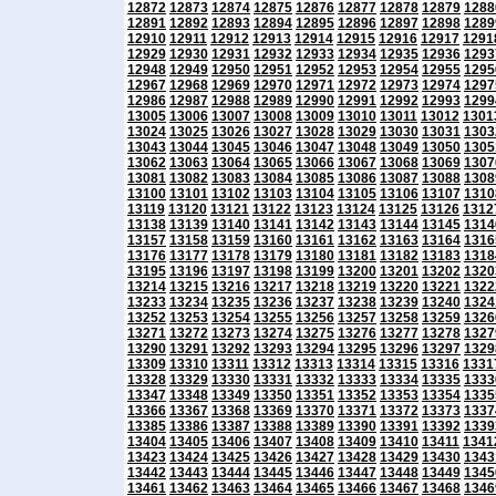
12872
12873
12874
12875
12876
12877
12878
12879
1288
12891
12892
12893
12894
12895
12896
12897
12898
1289
12910
12911
12912
12913
12914
12915
12916
12917
1291
12929
12930
12931
12932
12933
12934
12935
12936
1293
12948
12949
12950
12951
12952
12953
12954
12955
1295
12967
12968
12969
12970
12971
12972
12973
12974
1297
12986
12987
12988
12989
12990
12991
12992
12993
1299
13005
13006
13007
13008
13009
13010
13011
13012
1301
13024
13025
13026
13027
13028
13029
13030
13031
1303
13043
13044
13045
13046
13047
13048
13049
13050
1305
13062
13063
13064
13065
13066
13067
13068
13069
1307
13081
13082
13083
13084
13085
13086
13087
13088
1308
13100
13101
13102
13103
13104
13105
13106
13107
1310
13119
13120
13121
13122
13123
13124
13125
13126
1312
13138
13139
13140
13141
13142
13143
13144
13145
1314
13157
13158
13159
13160
13161
13162
13163
13164
1316
13176
13177
13178
13179
13180
13181
13182
13183
1318
13195
13196
13197
13198
13199
13200
13201
13202
1320
13214
13215
13216
13217
13218
13219
13220
13221
1322
13233
13234
13235
13236
13237
13238
13239
13240
1324
13252
13253
13254
13255
13256
13257
13258
13259
1326
13271
13272
13273
13274
13275
13276
13277
13278
1327
13290
13291
13292
13293
13294
13295
13296
13297
1329
13309
13310
13311
13312
13313
13314
13315
13316
1331
13328
13329
13330
13331
13332
13333
13334
13335
1333
13347
13348
13349
13350
13351
13352
13353
13354
1335
13366
13367
13368
13369
13370
13371
13372
13373
1337
13385
13386
13387
13388
13389
13390
13391
13392
1339
13404
13405
13406
13407
13408
13409
13410
13411
1341
13423
13424
13425
13426
13427
13428
13429
13430
1343
13442
13443
13444
13445
13446
13447
13448
13449
1345
13461
13462
13463
13464
13465
13466
13467
13468
1346