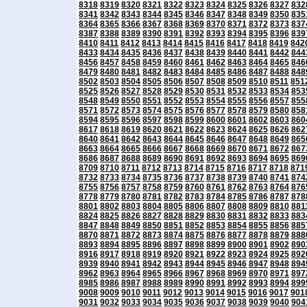
8318
8319
8320
8321
8322
8323
8324
8325
8326
8327
832
8341
8342
8343
8344
8345
8346
8347
8348
8349
8350
835
8364
8365
8366
8367
8368
8369
8370
8371
8372
8373
837
8387
8388
8389
8390
8391
8392
8393
8394
8395
8396
839
8410
8411
8412
8413
8414
8415
8416
8417
8418
8419
842
8433
8434
8435
8436
8437
8438
8439
8440
8441
8442
844
8456
8457
8458
8459
8460
8461
8462
8463
8464
8465
846
8479
8480
8481
8482
8483
8484
8485
8486
8487
8488
848
8502
8503
8504
8505
8506
8507
8508
8509
8510
8511
851
8525
8526
8527
8528
8529
8530
8531
8532
8533
8534
853
8548
8549
8550
8551
8552
8553
8554
8555
8556
8557
855
8571
8572
8573
8574
8575
8576
8577
8578
8579
8580
858
8594
8595
8596
8597
8598
8599
8600
8601
8602
8603
860
8617
8618
8619
8620
8621
8622
8623
8624
8625
8626
862
8640
8641
8642
8643
8644
8645
8646
8647
8648
8649
865
8663
8664
8665
8666
8667
8668
8669
8670
8671
8672
867
8686
8687
8688
8689
8690
8691
8692
8693
8694
8695
869
8709
8710
8711
8712
8713
8714
8715
8716
8717
8718
871
8732
8733
8734
8735
8736
8737
8738
8739
8740
8741
874
8755
8756
8757
8758
8759
8760
8761
8762
8763
8764
876
8778
8779
8780
8781
8782
8783
8784
8785
8786
8787
878
8801
8802
8803
8804
8805
8806
8807
8808
8809
8810
881
8824
8825
8826
8827
8828
8829
8830
8831
8832
8833
883
8847
8848
8849
8850
8851
8852
8853
8854
8855
8856
885
8870
8871
8872
8873
8874
8875
8876
8877
8878
8879
888
8893
8894
8895
8896
8897
8898
8899
8900
8901
8902
890
8916
8917
8918
8919
8920
8921
8922
8923
8924
8925
892
8939
8940
8941
8942
8943
8944
8945
8946
8947
8948
894
8962
8963
8964
8965
8966
8967
8968
8969
8970
8971
897
8985
8986
8987
8988
8989
8990
8991
8992
8993
8994
899
9008
9009
9010
9011
9012
9013
9014
9015
9016
9017
901
9031
9032
9033
9034
9035
9036
9037
9038
9039
9040
904