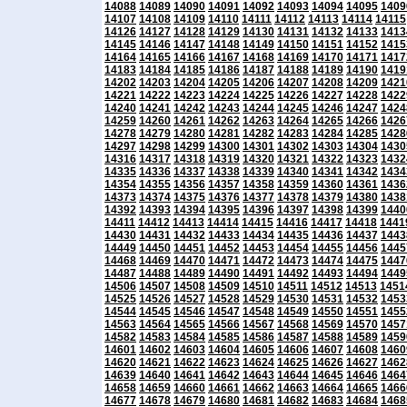
14088
14089
14090
14091
14092
14093
14094
14095
1409
14107
14108
14109
14110
14111
14112
14113
14114
14115
14126
14127
14128
14129
14130
14131
14132
14133
1413
14145
14146
14147
14148
14149
14150
14151
14152
1415
14164
14165
14166
14167
14168
14169
14170
14171
1417
14183
14184
14185
14186
14187
14188
14189
14190
1419
14202
14203
14204
14205
14206
14207
14208
14209
1421
14221
14222
14223
14224
14225
14226
14227
14228
1422
14240
14241
14242
14243
14244
14245
14246
14247
1424
14259
14260
14261
14262
14263
14264
14265
14266
1426
14278
14279
14280
14281
14282
14283
14284
14285
1428
14297
14298
14299
14300
14301
14302
14303
14304
1430
14316
14317
14318
14319
14320
14321
14322
14323
1432
14335
14336
14337
14338
14339
14340
14341
14342
1434
14354
14355
14356
14357
14358
14359
14360
14361
1436
14373
14374
14375
14376
14377
14378
14379
14380
1438
14392
14393
14394
14395
14396
14397
14398
14399
1440
14411
14412
14413
14414
14415
14416
14417
14418
1441
14430
14431
14432
14433
14434
14435
14436
14437
1443
14449
14450
14451
14452
14453
14454
14455
14456
1445
14468
14469
14470
14471
14472
14473
14474
14475
1447
14487
14488
14489
14490
14491
14492
14493
14494
1449
14506
14507
14508
14509
14510
14511
14512
14513
1451
14525
14526
14527
14528
14529
14530
14531
14532
1453
14544
14545
14546
14547
14548
14549
14550
14551
1455
14563
14564
14565
14566
14567
14568
14569
14570
1457
14582
14583
14584
14585
14586
14587
14588
14589
1459
14601
14602
14603
14604
14605
14606
14607
14608
1460
14620
14621
14622
14623
14624
14625
14626
14627
1462
14639
14640
14641
14642
14643
14644
14645
14646
1464
14658
14659
14660
14661
14662
14663
14664
14665
1466
14677
14678
14679
14680
14681
14682
14683
14684
1468