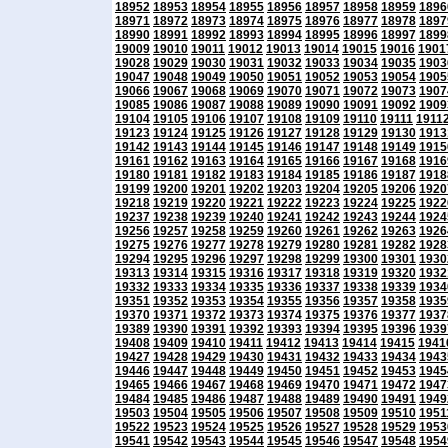
18952
18953
18954
18955
18956
18957
18958
18959
1896
18971
18972
18973
18974
18975
18976
18977
18978
1897
18990
18991
18992
18993
18994
18995
18996
18997
1899
19009
19010
19011
19012
19013
19014
19015
19016
1901
19028
19029
19030
19031
19032
19033
19034
19035
1903
19047
19048
19049
19050
19051
19052
19053
19054
1905
19066
19067
19068
19069
19070
19071
19072
19073
1907
19085
19086
19087
19088
19089
19090
19091
19092
1909
19104
19105
19106
19107
19108
19109
19110
19111
1911
19123
19124
19125
19126
19127
19128
19129
19130
1913
19142
19143
19144
19145
19146
19147
19148
19149
1915
19161
19162
19163
19164
19165
19166
19167
19168
1916
19180
19181
19182
19183
19184
19185
19186
19187
1918
19199
19200
19201
19202
19203
19204
19205
19206
1920
19218
19219
19220
19221
19222
19223
19224
19225
1922
19237
19238
19239
19240
19241
19242
19243
19244
1924
19256
19257
19258
19259
19260
19261
19262
19263
1926
19275
19276
19277
19278
19279
19280
19281
19282
1928
19294
19295
19296
19297
19298
19299
19300
19301
1930
19313
19314
19315
19316
19317
19318
19319
19320
1932
19332
19333
19334
19335
19336
19337
19338
19339
1934
19351
19352
19353
19354
19355
19356
19357
19358
1935
19370
19371
19372
19373
19374
19375
19376
19377
1937
19389
19390
19391
19392
19393
19394
19395
19396
1939
19408
19409
19410
19411
19412
19413
19414
19415
1941
19427
19428
19429
19430
19431
19432
19433
19434
1943
19446
19447
19448
19449
19450
19451
19452
19453
1945
19465
19466
19467
19468
19469
19470
19471
19472
1947
19484
19485
19486
19487
19488
19489
19490
19491
1949
19503
19504
19505
19506
19507
19508
19509
19510
1951
19522
19523
19524
19525
19526
19527
19528
19529
1953
19541
19542
19543
19544
19545
19546
19547
19548
1954