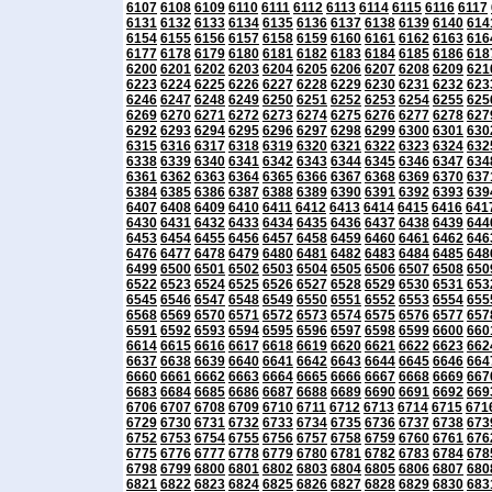
6107
6108
6109
6110
6111
6112
6113
6114
6115
6116
6117
6131
6132
6133
6134
6135
6136
6137
6138
6139
6140
614
6154
6155
6156
6157
6158
6159
6160
6161
6162
6163
616
6177
6178
6179
6180
6181
6182
6183
6184
6185
6186
618
6200
6201
6202
6203
6204
6205
6206
6207
6208
6209
621
6223
6224
6225
6226
6227
6228
6229
6230
6231
6232
623
6246
6247
6248
6249
6250
6251
6252
6253
6254
6255
625
6269
6270
6271
6272
6273
6274
6275
6276
6277
6278
627
6292
6293
6294
6295
6296
6297
6298
6299
6300
6301
630
6315
6316
6317
6318
6319
6320
6321
6322
6323
6324
632
6338
6339
6340
6341
6342
6343
6344
6345
6346
6347
634
6361
6362
6363
6364
6365
6366
6367
6368
6369
6370
637
6384
6385
6386
6387
6388
6389
6390
6391
6392
6393
639
6407
6408
6409
6410
6411
6412
6413
6414
6415
6416
641
6430
6431
6432
6433
6434
6435
6436
6437
6438
6439
644
6453
6454
6455
6456
6457
6458
6459
6460
6461
6462
646
6476
6477
6478
6479
6480
6481
6482
6483
6484
6485
648
6499
6500
6501
6502
6503
6504
6505
6506
6507
6508
650
6522
6523
6524
6525
6526
6527
6528
6529
6530
6531
653
6545
6546
6547
6548
6549
6550
6551
6552
6553
6554
655
6568
6569
6570
6571
6572
6573
6574
6575
6576
6577
657
6591
6592
6593
6594
6595
6596
6597
6598
6599
6600
660
6614
6615
6616
6617
6618
6619
6620
6621
6622
6623
662
6637
6638
6639
6640
6641
6642
6643
6644
6645
6646
664
6660
6661
6662
6663
6664
6665
6666
6667
6668
6669
667
6683
6684
6685
6686
6687
6688
6689
6690
6691
6692
669
6706
6707
6708
6709
6710
6711
6712
6713
6714
6715
671
6729
6730
6731
6732
6733
6734
6735
6736
6737
6738
673
6752
6753
6754
6755
6756
6757
6758
6759
6760
6761
676
6775
6776
6777
6778
6779
6780
6781
6782
6783
6784
678
6798
6799
6800
6801
6802
6803
6804
6805
6806
6807
680
6821
6822
6823
6824
6825
6826
6827
6828
6829
6830
683