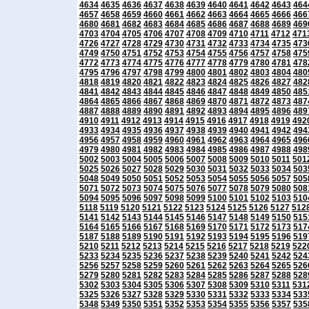
4634
4635
4636
4637
4638
4639
4640
4641
4642
4643
464
4657
4658
4659
4660
4661
4662
4663
4664
4665
4666
466
4680
4681
4682
4683
4684
4685
4686
4687
4688
4689
469
4703
4704
4705
4706
4707
4708
4709
4710
4711
4712
471
4726
4727
4728
4729
4730
4731
4732
4733
4734
4735
473
4749
4750
4751
4752
4753
4754
4755
4756
4757
4758
475
4772
4773
4774
4775
4776
4777
4778
4779
4780
4781
478
4795
4796
4797
4798
4799
4800
4801
4802
4803
4804
480
4818
4819
4820
4821
4822
4823
4824
4825
4826
4827
482
4841
4842
4843
4844
4845
4846
4847
4848
4849
4850
485
4864
4865
4866
4867
4868
4869
4870
4871
4872
4873
487
4887
4888
4889
4890
4891
4892
4893
4894
4895
4896
489
4910
4911
4912
4913
4914
4915
4916
4917
4918
4919
492
4933
4934
4935
4936
4937
4938
4939
4940
4941
4942
494
4956
4957
4958
4959
4960
4961
4962
4963
4964
4965
496
4979
4980
4981
4982
4983
4984
4985
4986
4987
4988
498
5002
5003
5004
5005
5006
5007
5008
5009
5010
5011
501
5025
5026
5027
5028
5029
5030
5031
5032
5033
5034
503
5048
5049
5050
5051
5052
5053
5054
5055
5056
5057
505
5071
5072
5073
5074
5075
5076
5077
5078
5079
5080
508
5094
5095
5096
5097
5098
5099
5100
5101
5102
5103
510
5118
5119
5120
5121
5122
5123
5124
5125
5126
5127
512
5141
5142
5143
5144
5145
5146
5147
5148
5149
5150
515
5164
5165
5166
5167
5168
5169
5170
5171
5172
5173
517
5187
5188
5189
5190
5191
5192
5193
5194
5195
5196
519
5210
5211
5212
5213
5214
5215
5216
5217
5218
5219
522
5233
5234
5235
5236
5237
5238
5239
5240
5241
5242
524
5256
5257
5258
5259
5260
5261
5262
5263
5264
5265
526
5279
5280
5281
5282
5283
5284
5285
5286
5287
5288
528
5302
5303
5304
5305
5306
5307
5308
5309
5310
5311
531
5325
5326
5327
5328
5329
5330
5331
5332
5333
5334
533
5348
5349
5350
5351
5352
5353
5354
5355
5356
5357
535