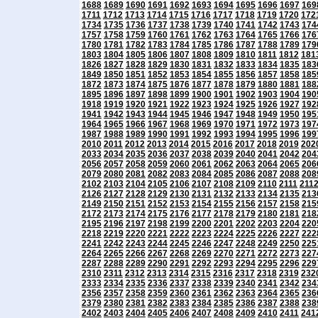
1688
1689
1690
1691
1692
1693
1694
1695
1696
1697
169
1711
1712
1713
1714
1715
1716
1717
1718
1719
1720
172
1734
1735
1736
1737
1738
1739
1740
1741
1742
1743
174
1757
1758
1759
1760
1761
1762
1763
1764
1765
1766
176
1780
1781
1782
1783
1784
1785
1786
1787
1788
1789
179
1803
1804
1805
1806
1807
1808
1809
1810
1811
1812
181
1826
1827
1828
1829
1830
1831
1832
1833
1834
1835
183
1849
1850
1851
1852
1853
1854
1855
1856
1857
1858
185
1872
1873
1874
1875
1876
1877
1878
1879
1880
1881
188
1895
1896
1897
1898
1899
1900
1901
1902
1903
1904
190
1918
1919
1920
1921
1922
1923
1924
1925
1926
1927
192
1941
1942
1943
1944
1945
1946
1947
1948
1949
1950
195
1964
1965
1966
1967
1968
1969
1970
1971
1972
1973
197
1987
1988
1989
1990
1991
1992
1993
1994
1995
1996
199
2010
2011
2012
2013
2014
2015
2016
2017
2018
2019
202
2033
2034
2035
2036
2037
2038
2039
2040
2041
2042
204
2056
2057
2058
2059
2060
2061
2062
2063
2064
2065
206
2079
2080
2081
2082
2083
2084
2085
2086
2087
2088
208
2102
2103
2104
2105
2106
2107
2108
2109
2110
2111
211
2126
2127
2128
2129
2130
2131
2132
2133
2134
2135
213
2149
2150
2151
2152
2153
2154
2155
2156
2157
2158
215
2172
2173
2174
2175
2176
2177
2178
2179
2180
2181
218
2195
2196
2197
2198
2199
2200
2201
2202
2203
2204
220
2218
2219
2220
2221
2222
2223
2224
2225
2226
2227
222
2241
2242
2243
2244
2245
2246
2247
2248
2249
2250
225
2264
2265
2266
2267
2268
2269
2270
2271
2272
2273
227
2287
2288
2289
2290
2291
2292
2293
2294
2295
2296
229
2310
2311
2312
2313
2314
2315
2316
2317
2318
2319
232
2333
2334
2335
2336
2337
2338
2339
2340
2341
2342
234
2356
2357
2358
2359
2360
2361
2362
2363
2364
2365
236
2379
2380
2381
2382
2383
2384
2385
2386
2387
2388
238
2402
2403
2404
2405
2406
2407
2408
2409
2410
2411
241