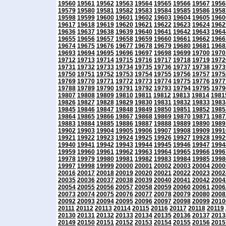
19560
19561
19562
19563
19564
19565
19566
19567
1956
19579
19580
19581
19582
19583
19584
19585
19586
1958
19598
19599
19600
19601
19602
19603
19604
19605
1960
19617
19618
19619
19620
19621
19622
19623
19624
1962
19636
19637
19638
19639
19640
19641
19642
19643
1964
19655
19656
19657
19658
19659
19660
19661
19662
1966
19674
19675
19676
19677
19678
19679
19680
19681
1968
19693
19694
19695
19696
19697
19698
19699
19700
1970
19712
19713
19714
19715
19716
19717
19718
19719
1972
19731
19732
19733
19734
19735
19736
19737
19738
1973
19750
19751
19752
19753
19754
19755
19756
19757
1975
19769
19770
19771
19772
19773
19774
19775
19776
1977
19788
19789
19790
19791
19792
19793
19794
19795
1979
19807
19808
19809
19810
19811
19812
19813
19814
1981
19826
19827
19828
19829
19830
19831
19832
19833
1983
19845
19846
19847
19848
19849
19850
19851
19852
1985
19864
19865
19866
19867
19868
19869
19870
19871
1987
19883
19884
19885
19886
19887
19888
19889
19890
1989
19902
19903
19904
19905
19906
19907
19908
19909
1991
19921
19922
19923
19924
19925
19926
19927
19928
1992
19940
19941
19942
19943
19944
19945
19946
19947
1994
19959
19960
19961
19962
19963
19964
19965
19966
1996
19978
19979
19980
19981
19982
19983
19984
19985
1998
19997
19998
19999
20000
20001
20002
20003
20004
2000
20016
20017
20018
20019
20020
20021
20022
20023
2002
20035
20036
20037
20038
20039
20040
20041
20042
2004
20054
20055
20056
20057
20058
20059
20060
20061
2006
20073
20074
20075
20076
20077
20078
20079
20080
2008
20092
20093
20094
20095
20096
20097
20098
20099
2010
20111
20112
20113
20114
20115
20116
20117
20118
20119
20130
20131
20132
20133
20134
20135
20136
20137
2013
20149
20150
20151
20152
20153
20154
20155
20156
2015