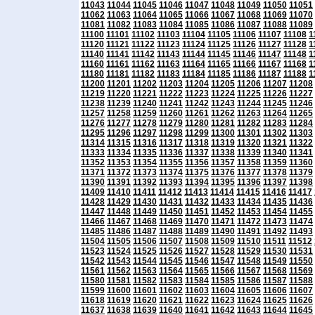
11043
11044
11045
11046
11047
11048
11049
11050
11051
11062
11063
11064
11065
11066
11067
11068
11069
11070
11081
11082
11083
11084
11085
11086
11087
11088
11089
11100
11101
11102
11103
11104
11105
11106
11107
11108
1
11120
11121
11122
11123
11124
11125
11126
11127
11128
1
11140
11141
11142
11143
11144
11145
11146
11147
11148
1
11160
11161
11162
11163
11164
11165
11166
11167
11168
1
11180
11181
11182
11183
11184
11185
11186
11187
11188
1
11200
11201
11202
11203
11204
11205
11206
11207
11208
11219
11220
11221
11222
11223
11224
11225
11226
11227
11238
11239
11240
11241
11242
11243
11244
11245
11246
11257
11258
11259
11260
11261
11262
11263
11264
11265
11276
11277
11278
11279
11280
11281
11282
11283
11284
11295
11296
11297
11298
11299
11300
11301
11302
11303
11314
11315
11316
11317
11318
11319
11320
11321
11322
11333
11334
11335
11336
11337
11338
11339
11340
11341
11352
11353
11354
11355
11356
11357
11358
11359
11360
11371
11372
11373
11374
11375
11376
11377
11378
11379
11390
11391
11392
11393
11394
11395
11396
11397
11398
11409
11410
11411
11412
11413
11414
11415
11416
11417
11428
11429
11430
11431
11432
11433
11434
11435
11436
11447
11448
11449
11450
11451
11452
11453
11454
11455
11466
11467
11468
11469
11470
11471
11472
11473
11474
11485
11486
11487
11488
11489
11490
11491
11492
11493
11504
11505
11506
11507
11508
11509
11510
11511
11512
11523
11524
11525
11526
11527
11528
11529
11530
11531
11542
11543
11544
11545
11546
11547
11548
11549
11550
11561
11562
11563
11564
11565
11566
11567
11568
11569
11580
11581
11582
11583
11584
11585
11586
11587
11588
11599
11600
11601
11602
11603
11604
11605
11606
11607
11618
11619
11620
11621
11622
11623
11624
11625
11626
11637
11638
11639
11640
11641
11642
11643
11644
11645