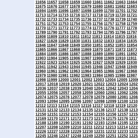
11656
11657
11658
11659
11660
11661
11662
11663
11664
11675
11676
11677
11678
11679
11680
11681
11682
11683
11694
11695
11696
11697
11698
11699
11700
11701
11702
11713
11714
11715
11716
11717
11718
11719
11720
11721
11732
11733
11734
11735
11736
11737
11738
11739
11740
11751
11752
11753
11754
11755
11756
11757
11758
11759
11770
11771
11772
11773
11774
11775
11776
11777
11778
11789
11790
11791
11792
11793
11794
11795
11796
11797
11808
11809
11810
11811
11812
11813
11814
11815
11816
11827
11828
11829
11830
11831
11832
11833
11834
11835
11846
11847
11848
11849
11850
11851
11852
11853
11854
11865
11866
11867
11868
11869
11870
11871
11872
11873
11884
11885
11886
11887
11888
11889
11890
11891
11892
11903
11904
11905
11906
11907
11908
11909
11910
11911
11922
11923
11924
11925
11926
11927
11928
11929
11930
11941
11942
11943
11944
11945
11946
11947
11948
11949
11960
11961
11962
11963
11964
11965
11966
11967
11968
11979
11980
11981
11982
11983
11984
11985
11986
11987
11998
11999
12000
12001
12002
12003
12004
12005
1200
12017
12018
12019
12020
12021
12022
12023
12024
1202
12036
12037
12038
12039
12040
12041
12042
12043
1204
12055
12056
12057
12058
12059
12060
12061
12062
1206
12074
12075
12076
12077
12078
12079
12080
12081
1208
12093
12094
12095
12096
12097
12098
12099
12100
1210
12112
12113
12114
12115
12116
12117
12118
12119
12120
12131
12132
12133
12134
12135
12136
12137
12138
1213
12150
12151
12152
12153
12154
12155
12156
12157
1215
12169
12170
12171
12172
12173
12174
12175
12176
1217
12188
12189
12190
12191
12192
12193
12194
12195
1219
12207
12208
12209
12210
12211
12212
12213
12214
1221
12226
12227
12228
12229
12230
12231
12232
12233
1223
12245
12246
12247
12248
12249
12250
12251
12252
1225