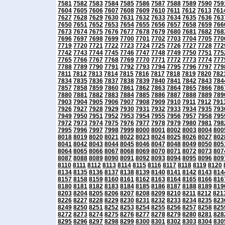
7581
7582
7583
7584
7585
7586
7587
7588
7589
7590
759
7604
7605
7606
7607
7608
7609
7610
7611
7612
7613
761
7627
7628
7629
7630
7631
7632
7633
7634
7635
7636
763
7650
7651
7652
7653
7654
7655
7656
7657
7658
7659
766
7673
7674
7675
7676
7677
7678
7679
7680
7681
7682
768
7696
7697
7698
7699
7700
7701
7702
7703
7704
7705
770
7719
7720
7721
7722
7723
7724
7725
7726
7727
7728
772
7742
7743
7744
7745
7746
7747
7748
7749
7750
7751
775
7765
7766
7767
7768
7769
7770
7771
7772
7773
7774
777
7788
7789
7790
7791
7792
7793
7794
7795
7796
7797
779
7811
7812
7813
7814
7815
7816
7817
7818
7819
7820
782
7834
7835
7836
7837
7838
7839
7840
7841
7842
7843
784
7857
7858
7859
7860
7861
7862
7863
7864
7865
7866
786
7880
7881
7882
7883
7884
7885
7886
7887
7888
7889
789
7903
7904
7905
7906
7907
7908
7909
7910
7911
7912
791
7926
7927
7928
7929
7930
7931
7932
7933
7934
7935
793
7949
7950
7951
7952
7953
7954
7955
7956
7957
7958
795
7972
7973
7974
7975
7976
7977
7978
7979
7980
7981
798
7995
7996
7997
7998
7999
8000
8001
8002
8003
8004
800
8018
8019
8020
8021
8022
8023
8024
8025
8026
8027
802
8041
8042
8043
8044
8045
8046
8047
8048
8049
8050
805
8064
8065
8066
8067
8068
8069
8070
8071
8072
8073
807
8087
8088
8089
8090
8091
8092
8093
8094
8095
8096
809
8110
8111
8112
8113
8114
8115
8116
8117
8118
8119
8120
8134
8135
8136
8137
8138
8139
8140
8141
8142
8143
814
8157
8158
8159
8160
8161
8162
8163
8164
8165
8166
816
8180
8181
8182
8183
8184
8185
8186
8187
8188
8189
819
8203
8204
8205
8206
8207
8208
8209
8210
8211
8212
821
8226
8227
8228
8229
8230
8231
8232
8233
8234
8235
823
8249
8250
8251
8252
8253
8254
8255
8256
8257
8258
825
8272
8273
8274
8275
8276
8277
8278
8279
8280
8281
828
8295
8296
8297
8298
8299
8300
8301
8302
8303
8304
830