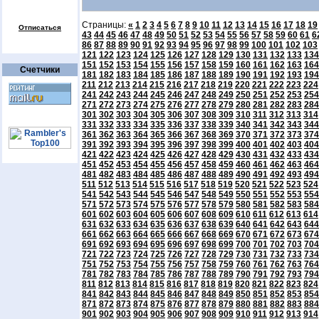
Страницы:
«
1
2
3
4
5
6
7
8
9
10
11
12
13
14
15
16
17
18
19
Отписаться
43
44
45
46
47
48
49
50
51
52
53
54
55
56
57
58
59
60
61
6
86
87
88
89
90
91
92
93
94
95
96
97
98
99
100
101
102
103
121
122
123
124
125
126
127
128
129
130
131
132
133
134
151
152
153
154
155
156
157
158
159
160
161
162
163
164
Счетчики
181
182
183
184
185
186
187
188
189
190
191
192
193
194
211
212
213
214
215
216
217
218
219
220
221
222
223
224
241
242
243
244
245
246
247
248
249
250
251
252
253
254
271
272
273
274
275
276
277
278
279
280
281
282
283
284
301
302
303
304
305
306
307
308
309
310
311
312
313
314
331
332
333
334
335
336
337
338
339
340
341
342
343
344
361
362
363
364
365
366
367
368
369
370
371
372
373
374
391
392
393
394
395
396
397
398
399
400
401
402
403
404
421
422
423
424
425
426
427
428
429
430
431
432
433
434
451
452
453
454
455
456
457
458
459
460
461
462
463
464
481
482
483
484
485
486
487
488
489
490
491
492
493
494
511
512
513
514
515
516
517
518
519
520
521
522
523
524
541
542
543
544
545
546
547
548
549
550
551
552
553
554
571
572
573
574
575
576
577
578
579
580
581
582
583
584
601
602
603
604
605
606
607
608
609
610
611
612
613
614
631
632
633
634
635
636
637
638
639
640
641
642
643
644
661
662
663
664
665
666
667
668
669
670
671
672
673
674
691
692
693
694
695
696
697
698
699
700
701
702
703
704
721
722
723
724
725
726
727
728
729
730
731
732
733
734
751
752
753
754
755
756
757
758
759
760
761
762
763
764
781
782
783
784
785
786
787
788
789
790
791
792
793
794
811
812
813
814
815
816
817
818
819
820
821
822
823
824
841
842
843
844
845
846
847
848
849
850
851
852
853
854
871
872
873
874
875
876
877
878
879
880
881
882
883
884
901
902
903
904
905
906
907
908
909
910
911
912
913
914