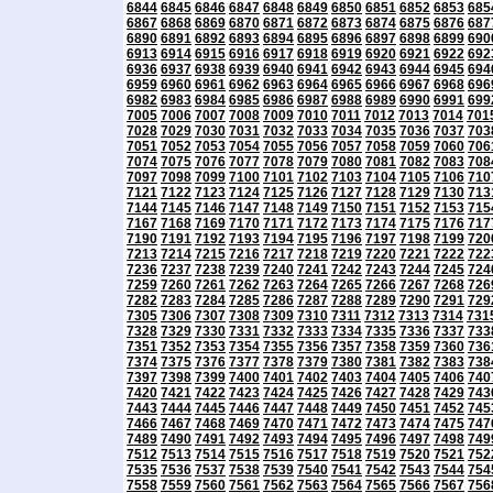
6844
6845
6846
6847
6848
6849
6850
6851
6852
6853
685
6867
6868
6869
6870
6871
6872
6873
6874
6875
6876
687
6890
6891
6892
6893
6894
6895
6896
6897
6898
6899
690
6913
6914
6915
6916
6917
6918
6919
6920
6921
6922
692
6936
6937
6938
6939
6940
6941
6942
6943
6944
6945
694
6959
6960
6961
6962
6963
6964
6965
6966
6967
6968
696
6982
6983
6984
6985
6986
6987
6988
6989
6990
6991
699
7005
7006
7007
7008
7009
7010
7011
7012
7013
7014
701
7028
7029
7030
7031
7032
7033
7034
7035
7036
7037
703
7051
7052
7053
7054
7055
7056
7057
7058
7059
7060
706
7074
7075
7076
7077
7078
7079
7080
7081
7082
7083
708
7097
7098
7099
7100
7101
7102
7103
7104
7105
7106
710
7121
7122
7123
7124
7125
7126
7127
7128
7129
7130
713
7144
7145
7146
7147
7148
7149
7150
7151
7152
7153
715
7167
7168
7169
7170
7171
7172
7173
7174
7175
7176
717
7190
7191
7192
7193
7194
7195
7196
7197
7198
7199
720
7213
7214
7215
7216
7217
7218
7219
7220
7221
7222
722
7236
7237
7238
7239
7240
7241
7242
7243
7244
7245
724
7259
7260
7261
7262
7263
7264
7265
7266
7267
7268
726
7282
7283
7284
7285
7286
7287
7288
7289
7290
7291
729
7305
7306
7307
7308
7309
7310
7311
7312
7313
7314
731
7328
7329
7330
7331
7332
7333
7334
7335
7336
7337
733
7351
7352
7353
7354
7355
7356
7357
7358
7359
7360
736
7374
7375
7376
7377
7378
7379
7380
7381
7382
7383
738
7397
7398
7399
7400
7401
7402
7403
7404
7405
7406
740
7420
7421
7422
7423
7424
7425
7426
7427
7428
7429
743
7443
7444
7445
7446
7447
7448
7449
7450
7451
7452
745
7466
7467
7468
7469
7470
7471
7472
7473
7474
7475
747
7489
7490
7491
7492
7493
7494
7495
7496
7497
7498
749
7512
7513
7514
7515
7516
7517
7518
7519
7520
7521
752
7535
7536
7537
7538
7539
7540
7541
7542
7543
7544
754
7558
7559
7560
7561
7562
7563
7564
7565
7566
7567
756