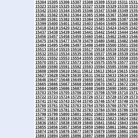
15304
15305
15306
15307
15308
15309
15310
15311
1531
15323
15324
15325
15326
15327
15328
15329
15330
1533
15342
15343
15344
15345
15346
15347
15348
15349
1535
15361
15362
15363
15364
15365
15366
15367
15368
1536
15380
15381
15382
15383
15384
15385
15386
15387
1538
15399
15400
15401
15402
15403
15404
15405
15406
1540
15418
15419
15420
15421
15422
15423
15424
15425
1542
15437
15438
15439
15440
15441
15442
15443
15444
1544
15456
15457
15458
15459
15460
15461
15462
15463
1546
15475
15476
15477
15478
15479
15480
15481
15482
1548
15494
15495
15496
15497
15498
15499
15500
15501
1550
15513
15514
15515
15516
15517
15518
15519
15520
1552
15532
15533
15534
15535
15536
15537
15538
15539
1554
15551
15552
15553
15554
15555
15556
15557
15558
1555
15570
15571
15572
15573
15574
15575
15576
15577
1557
15589
15590
15591
15592
15593
15594
15595
15596
1559
15608
15609
15610
15611
15612
15613
15614
15615
1561
15627
15628
15629
15630
15631
15632
15633
15634
1563
15646
15647
15648
15649
15650
15651
15652
15653
1565
15665
15666
15667
15668
15669
15670
15671
15672
1567
15684
15685
15686
15687
15688
15689
15690
15691
1569
15703
15704
15705
15706
15707
15708
15709
15710
1571
15722
15723
15724
15725
15726
15727
15728
15729
1573
15741
15742
15743
15744
15745
15746
15747
15748
1574
15760
15761
15762
15763
15764
15765
15766
15767
1576
15779
15780
15781
15782
15783
15784
15785
15786
1578
15798
15799
15800
15801
15802
15803
15804
15805
1580
15817
15818
15819
15820
15821
15822
15823
15824
1582
15836
15837
15838
15839
15840
15841
15842
15843
1584
15855
15856
15857
15858
15859
15860
15861
15862
1586
15874
15875
15876
15877
15878
15879
15880
15881
1588
15893
15894
15895
15896
15897
15898
15899
15900
1590