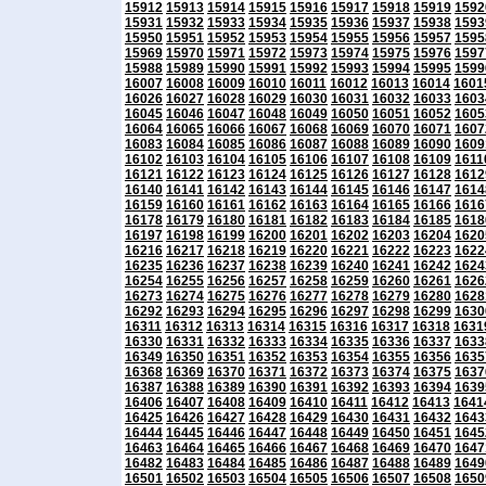
15912
15913
15914
15915
15916
15917
15918
15919
1592
15931
15932
15933
15934
15935
15936
15937
15938
1593
15950
15951
15952
15953
15954
15955
15956
15957
1595
15969
15970
15971
15972
15973
15974
15975
15976
1597
15988
15989
15990
15991
15992
15993
15994
15995
1599
16007
16008
16009
16010
16011
16012
16013
16014
1601
16026
16027
16028
16029
16030
16031
16032
16033
1603
16045
16046
16047
16048
16049
16050
16051
16052
1605
16064
16065
16066
16067
16068
16069
16070
16071
1607
16083
16084
16085
16086
16087
16088
16089
16090
1609
16102
16103
16104
16105
16106
16107
16108
16109
1611
16121
16122
16123
16124
16125
16126
16127
16128
1612
16140
16141
16142
16143
16144
16145
16146
16147
1614
16159
16160
16161
16162
16163
16164
16165
16166
1616
16178
16179
16180
16181
16182
16183
16184
16185
1618
16197
16198
16199
16200
16201
16202
16203
16204
1620
16216
16217
16218
16219
16220
16221
16222
16223
1622
16235
16236
16237
16238
16239
16240
16241
16242
1624
16254
16255
16256
16257
16258
16259
16260
16261
1626
16273
16274
16275
16276
16277
16278
16279
16280
1628
16292
16293
16294
16295
16296
16297
16298
16299
1630
16311
16312
16313
16314
16315
16316
16317
16318
1631
16330
16331
16332
16333
16334
16335
16336
16337
1633
16349
16350
16351
16352
16353
16354
16355
16356
1635
16368
16369
16370
16371
16372
16373
16374
16375
1637
16387
16388
16389
16390
16391
16392
16393
16394
1639
16406
16407
16408
16409
16410
16411
16412
16413
1641
16425
16426
16427
16428
16429
16430
16431
16432
1643
16444
16445
16446
16447
16448
16449
16450
16451
1645
16463
16464
16465
16466
16467
16468
16469
16470
1647
16482
16483
16484
16485
16486
16487
16488
16489
1649
16501
16502
16503
16504
16505
16506
16507
16508
1650