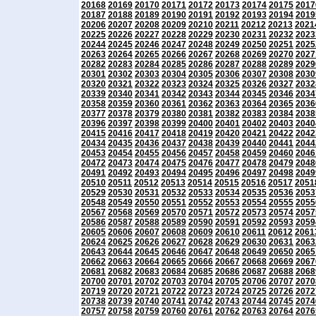
20168
20169
20170
20171
20172
20173
20174
20175
2017
20187
20188
20189
20190
20191
20192
20193
20194
2019
20206
20207
20208
20209
20210
20211
20212
20213
2021
20225
20226
20227
20228
20229
20230
20231
20232
2023
20244
20245
20246
20247
20248
20249
20250
20251
2025
20263
20264
20265
20266
20267
20268
20269
20270
2027
20282
20283
20284
20285
20286
20287
20288
20289
2029
20301
20302
20303
20304
20305
20306
20307
20308
2030
20320
20321
20322
20323
20324
20325
20326
20327
2032
20339
20340
20341
20342
20343
20344
20345
20346
2034
20358
20359
20360
20361
20362
20363
20364
20365
2036
20377
20378
20379
20380
20381
20382
20383
20384
2038
20396
20397
20398
20399
20400
20401
20402
20403
2040
20415
20416
20417
20418
20419
20420
20421
20422
2042
20434
20435
20436
20437
20438
20439
20440
20441
2044
20453
20454
20455
20456
20457
20458
20459
20460
2046
20472
20473
20474
20475
20476
20477
20478
20479
2048
20491
20492
20493
20494
20495
20496
20497
20498
2049
20510
20511
20512
20513
20514
20515
20516
20517
2051
20529
20530
20531
20532
20533
20534
20535
20536
2053
20548
20549
20550
20551
20552
20553
20554
20555
2055
20567
20568
20569
20570
20571
20572
20573
20574
2057
20586
20587
20588
20589
20590
20591
20592
20593
2059
20605
20606
20607
20608
20609
20610
20611
20612
2061
20624
20625
20626
20627
20628
20629
20630
20631
2063
20643
20644
20645
20646
20647
20648
20649
20650
2065
20662
20663
20664
20665
20666
20667
20668
20669
2067
20681
20682
20683
20684
20685
20686
20687
20688
2068
20700
20701
20702
20703
20704
20705
20706
20707
2070
20719
20720
20721
20722
20723
20724
20725
20726
2072
20738
20739
20740
20741
20742
20743
20744
20745
2074
20757
20758
20759
20760
20761
20762
20763
20764
2076