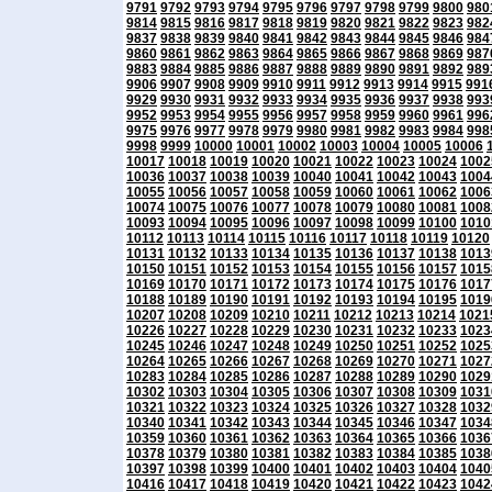
9791
9792
9793
9794
9795
9796
9797
9798
9799
9800
980
9814
9815
9816
9817
9818
9819
9820
9821
9822
9823
982
9837
9838
9839
9840
9841
9842
9843
9844
9845
9846
984
9860
9861
9862
9863
9864
9865
9866
9867
9868
9869
987
9883
9884
9885
9886
9887
9888
9889
9890
9891
9892
989
9906
9907
9908
9909
9910
9911
9912
9913
9914
9915
991
9929
9930
9931
9932
9933
9934
9935
9936
9937
9938
993
9952
9953
9954
9955
9956
9957
9958
9959
9960
9961
996
9975
9976
9977
9978
9979
9980
9981
9982
9983
9984
998
9998
9999
10000
10001
10002
10003
10004
10005
10006
10017
10018
10019
10020
10021
10022
10023
10024
1002
10036
10037
10038
10039
10040
10041
10042
10043
1004
10055
10056
10057
10058
10059
10060
10061
10062
1006
10074
10075
10076
10077
10078
10079
10080
10081
1008
10093
10094
10095
10096
10097
10098
10099
10100
1010
10112
10113
10114
10115
10116
10117
10118
10119
10120
10131
10132
10133
10134
10135
10136
10137
10138
1013
10150
10151
10152
10153
10154
10155
10156
10157
1015
10169
10170
10171
10172
10173
10174
10175
10176
1017
10188
10189
10190
10191
10192
10193
10194
10195
1019
10207
10208
10209
10210
10211
10212
10213
10214
1021
10226
10227
10228
10229
10230
10231
10232
10233
1023
10245
10246
10247
10248
10249
10250
10251
10252
1025
10264
10265
10266
10267
10268
10269
10270
10271
1027
10283
10284
10285
10286
10287
10288
10289
10290
1029
10302
10303
10304
10305
10306
10307
10308
10309
1031
10321
10322
10323
10324
10325
10326
10327
10328
1032
10340
10341
10342
10343
10344
10345
10346
10347
1034
10359
10360
10361
10362
10363
10364
10365
10366
1036
10378
10379
10380
10381
10382
10383
10384
10385
1038
10397
10398
10399
10400
10401
10402
10403
10404
1040
10416
10417
10418
10419
10420
10421
10422
10423
1042