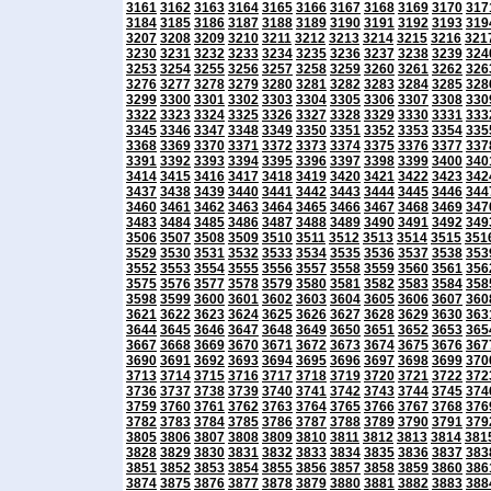
3161
3162
3163
3164
3165
3166
3167
3168
3169
3170
317
3184
3185
3186
3187
3188
3189
3190
3191
3192
3193
319
3207
3208
3209
3210
3211
3212
3213
3214
3215
3216
321
3230
3231
3232
3233
3234
3235
3236
3237
3238
3239
324
3253
3254
3255
3256
3257
3258
3259
3260
3261
3262
326
3276
3277
3278
3279
3280
3281
3282
3283
3284
3285
328
3299
3300
3301
3302
3303
3304
3305
3306
3307
3308
330
3322
3323
3324
3325
3326
3327
3328
3329
3330
3331
333
3345
3346
3347
3348
3349
3350
3351
3352
3353
3354
335
3368
3369
3370
3371
3372
3373
3374
3375
3376
3377
337
3391
3392
3393
3394
3395
3396
3397
3398
3399
3400
340
3414
3415
3416
3417
3418
3419
3420
3421
3422
3423
342
3437
3438
3439
3440
3441
3442
3443
3444
3445
3446
344
3460
3461
3462
3463
3464
3465
3466
3467
3468
3469
347
3483
3484
3485
3486
3487
3488
3489
3490
3491
3492
349
3506
3507
3508
3509
3510
3511
3512
3513
3514
3515
351
3529
3530
3531
3532
3533
3534
3535
3536
3537
3538
353
3552
3553
3554
3555
3556
3557
3558
3559
3560
3561
356
3575
3576
3577
3578
3579
3580
3581
3582
3583
3584
358
3598
3599
3600
3601
3602
3603
3604
3605
3606
3607
360
3621
3622
3623
3624
3625
3626
3627
3628
3629
3630
363
3644
3645
3646
3647
3648
3649
3650
3651
3652
3653
365
3667
3668
3669
3670
3671
3672
3673
3674
3675
3676
367
3690
3691
3692
3693
3694
3695
3696
3697
3698
3699
370
3713
3714
3715
3716
3717
3718
3719
3720
3721
3722
372
3736
3737
3738
3739
3740
3741
3742
3743
3744
3745
374
3759
3760
3761
3762
3763
3764
3765
3766
3767
3768
376
3782
3783
3784
3785
3786
3787
3788
3789
3790
3791
379
3805
3806
3807
3808
3809
3810
3811
3812
3813
3814
381
3828
3829
3830
3831
3832
3833
3834
3835
3836
3837
383
3851
3852
3853
3854
3855
3856
3857
3858
3859
3860
386
3874
3875
3876
3877
3878
3879
3880
3881
3882
3883
388