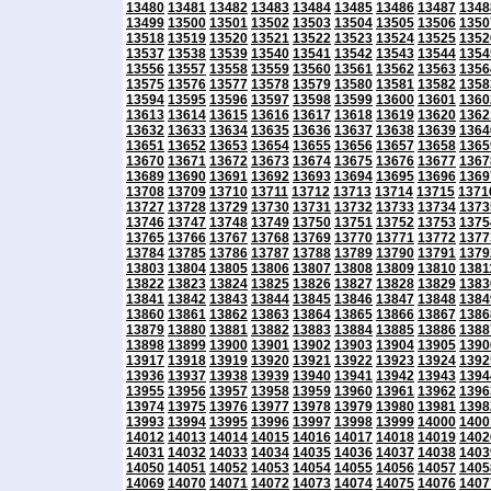
13480
13481
13482
13483
13484
13485
13486
13487
1348
13499
13500
13501
13502
13503
13504
13505
13506
1350
13518
13519
13520
13521
13522
13523
13524
13525
1352
13537
13538
13539
13540
13541
13542
13543
13544
1354
13556
13557
13558
13559
13560
13561
13562
13563
1356
13575
13576
13577
13578
13579
13580
13581
13582
1358
13594
13595
13596
13597
13598
13599
13600
13601
1360
13613
13614
13615
13616
13617
13618
13619
13620
1362
13632
13633
13634
13635
13636
13637
13638
13639
1364
13651
13652
13653
13654
13655
13656
13657
13658
1365
13670
13671
13672
13673
13674
13675
13676
13677
1367
13689
13690
13691
13692
13693
13694
13695
13696
1369
13708
13709
13710
13711
13712
13713
13714
13715
1371
13727
13728
13729
13730
13731
13732
13733
13734
1373
13746
13747
13748
13749
13750
13751
13752
13753
1375
13765
13766
13767
13768
13769
13770
13771
13772
1377
13784
13785
13786
13787
13788
13789
13790
13791
1379
13803
13804
13805
13806
13807
13808
13809
13810
1381
13822
13823
13824
13825
13826
13827
13828
13829
1383
13841
13842
13843
13844
13845
13846
13847
13848
1384
13860
13861
13862
13863
13864
13865
13866
13867
1386
13879
13880
13881
13882
13883
13884
13885
13886
1388
13898
13899
13900
13901
13902
13903
13904
13905
1390
13917
13918
13919
13920
13921
13922
13923
13924
1392
13936
13937
13938
13939
13940
13941
13942
13943
1394
13955
13956
13957
13958
13959
13960
13961
13962
1396
13974
13975
13976
13977
13978
13979
13980
13981
1398
13993
13994
13995
13996
13997
13998
13999
14000
1400
14012
14013
14014
14015
14016
14017
14018
14019
1402
14031
14032
14033
14034
14035
14036
14037
14038
1403
14050
14051
14052
14053
14054
14055
14056
14057
1405
14069
14070
14071
14072
14073
14074
14075
14076
1407