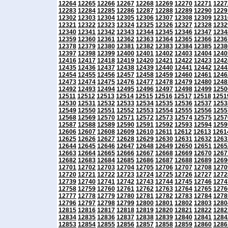
12264
12265
12266
12267
12268
12269
12270
12271
1227
12283
12284
12285
12286
12287
12288
12289
12290
1229
12302
12303
12304
12305
12306
12307
12308
12309
1231
12321
12322
12323
12324
12325
12326
12327
12328
1232
12340
12341
12342
12343
12344
12345
12346
12347
1234
12359
12360
12361
12362
12363
12364
12365
12366
1236
12378
12379
12380
12381
12382
12383
12384
12385
1238
12397
12398
12399
12400
12401
12402
12403
12404
1240
12416
12417
12418
12419
12420
12421
12422
12423
1242
12435
12436
12437
12438
12439
12440
12441
12442
1244
12454
12455
12456
12457
12458
12459
12460
12461
1246
12473
12474
12475
12476
12477
12478
12479
12480
1248
12492
12493
12494
12495
12496
12497
12498
12499
1250
12511
12512
12513
12514
12515
12516
12517
12518
1251
12530
12531
12532
12533
12534
12535
12536
12537
1253
12549
12550
12551
12552
12553
12554
12555
12556
1255
12568
12569
12570
12571
12572
12573
12574
12575
1257
12587
12588
12589
12590
12591
12592
12593
12594
1259
12606
12607
12608
12609
12610
12611
12612
12613
1261
12625
12626
12627
12628
12629
12630
12631
12632
1263
12644
12645
12646
12647
12648
12649
12650
12651
1265
12663
12664
12665
12666
12667
12668
12669
12670
1267
12682
12683
12684
12685
12686
12687
12688
12689
1269
12701
12702
12703
12704
12705
12706
12707
12708
1270
12720
12721
12722
12723
12724
12725
12726
12727
1272
12739
12740
12741
12742
12743
12744
12745
12746
1274
12758
12759
12760
12761
12762
12763
12764
12765
1276
12777
12778
12779
12780
12781
12782
12783
12784
1278
12796
12797
12798
12799
12800
12801
12802
12803
1280
12815
12816
12817
12818
12819
12820
12821
12822
1282
12834
12835
12836
12837
12838
12839
12840
12841
1284
12853
12854
12855
12856
12857
12858
12859
12860
1286