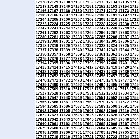
17128
17129
17130
17131
17132
17133
17134
17135
1713
17147
17148
17149
17150
17151
17152
17153
17154
1715
17166
17167
17168
17169
17170
17171
17172
17173
1717
17185
17186
17187
17188
17189
17190
17191
17192
1719
17204
17205
17206
17207
17208
17209
17210
17211
1721
17223
17224
17225
17226
17227
17228
17229
17230
1723
17242
17243
17244
17245
17246
17247
17248
17249
1725
17261
17262
17263
17264
17265
17266
17267
17268
1726
17280
17281
17282
17283
17284
17285
17286
17287
1728
17299
17300
17301
17302
17303
17304
17305
17306
1730
17318
17319
17320
17321
17322
17323
17324
17325
1732
17337
17338
17339
17340
17341
17342
17343
17344
1734
17356
17357
17358
17359
17360
17361
17362
17363
1736
17375
17376
17377
17378
17379
17380
17381
17382
1738
17394
17395
17396
17397
17398
17399
17400
17401
1740
17413
17414
17415
17416
17417
17418
17419
17420
1742
17432
17433
17434
17435
17436
17437
17438
17439
1744
17451
17452
17453
17454
17455
17456
17457
17458
1745
17470
17471
17472
17473
17474
17475
17476
17477
1747
17489
17490
17491
17492
17493
17494
17495
17496
1749
17508
17509
17510
17511
17512
17513
17514
17515
1751
17527
17528
17529
17530
17531
17532
17533
17534
1753
17546
17547
17548
17549
17550
17551
17552
17553
1755
17565
17566
17567
17568
17569
17570
17571
17572
1757
17584
17585
17586
17587
17588
17589
17590
17591
1759
17603
17604
17605
17606
17607
17608
17609
17610
1761
17622
17623
17624
17625
17626
17627
17628
17629
1763
17641
17642
17643
17644
17645
17646
17647
17648
1764
17660
17661
17662
17663
17664
17665
17666
17667
1766
17679
17680
17681
17682
17683
17684
17685
17686
1768
17698
17699
17700
17701
17702
17703
17704
17705
1770
17717
17718
17719
17720
17721
17722
17723
17724
1772