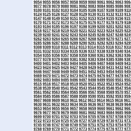
9054
9055
9056
9057
9058
9059
9060
9061
9062
9063
906
9077
9078
9079
9080
9081
9082
9083
9084
9085
9086
908
9100
9101
9102
9103
9104
9105
9106
9107
9108
9109
911
9124
9125
9126
9127
9128
9129
9130
9131
9132
9133
913
9147
9148
9149
9150
9151
9152
9153
9154
9155
9156
915
9170
9171
9172
9173
9174
9175
9176
9177
9178
9179
918
9193
9194
9195
9196
9197
9198
9199
9200
9201
9202
920
9216
9217
9218
9219
9220
9221
9222
9223
9224
9225
922
9239
9240
9241
9242
9243
9244
9245
9246
9247
9248
924
9262
9263
9264
9265
9266
9267
9268
9269
9270
9271
927
9285
9286
9287
9288
9289
9290
9291
9292
9293
9294
929
9308
9309
9310
9311
9312
9313
9314
9315
9316
9317
931
9331
9332
9333
9334
9335
9336
9337
9338
9339
9340
934
9354
9355
9356
9357
9358
9359
9360
9361
9362
9363
936
9377
9378
9379
9380
9381
9382
9383
9384
9385
9386
938
9400
9401
9402
9403
9404
9405
9406
9407
9408
9409
941
9423
9424
9425
9426
9427
9428
9429
9430
9431
9432
943
9446
9447
9448
9449
9450
9451
9452
9453
9454
9455
945
9469
9470
9471
9472
9473
9474
9475
9476
9477
9478
947
9492
9493
9494
9495
9496
9497
9498
9499
9500
9501
950
9515
9516
9517
9518
9519
9520
9521
9522
9523
9524
952
9538
9539
9540
9541
9542
9543
9544
9545
9546
9547
954
9561
9562
9563
9564
9565
9566
9567
9568
9569
9570
957
9584
9585
9586
9587
9588
9589
9590
9591
9592
9593
959
9607
9608
9609
9610
9611
9612
9613
9614
9615
9616
961
9630
9631
9632
9633
9634
9635
9636
9637
9638
9639
964
9653
9654
9655
9656
9657
9658
9659
9660
9661
9662
966
9676
9677
9678
9679
9680
9681
9682
9683
9684
9685
968
9699
9700
9701
9702
9703
9704
9705
9706
9707
9708
970
9722
9723
9724
9725
9726
9727
9728
9729
9730
9731
973
9745
9746
9747
9748
9749
9750
9751
9752
9753
9754
975
9768
9769
9770
9771
9772
9773
9774
9775
9776
9777
977