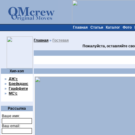
Главная
Статьи
Каталог
Фото
Главная
»
Гостевая
Пожалуйста, оставляйте сво
Хип-хоп
»
ДЖ'с
»
Брейкданс
»
Граффити
»
МС'с
Рассылка
Ваше имя:
Ваш email: