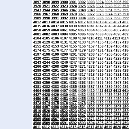
3897
3898
3899
3900
3901
3902
3903
3904
3905
3906
390
3920
3921
3922
3923
3924
3925
3926
3927
3928
3929
393
3943
3944
3945
3946
3947
3948
3949
3950
3951
3952
395
3966
3967
3968
3969
3970
3971
3972
3973
3974
3975
397
3989
3990
3991
3992
3993
3994
3995
3996
3997
3998
399
4012
4013
4014
4015
4016
4017
4018
4019
4020
4021
402
4035
4036
4037
4038
4039
4040
4041
4042
4043
4044
404
4058
4059
4060
4061
4062
4063
4064
4065
4066
4067
406
4081
4082
4083
4084
4085
4086
4087
4088
4089
4090
409
4104
4105
4106
4107
4108
4109
4110
4111
4112
4113
4114
4128
4129
4130
4131
4132
4133
4134
4135
4136
4137
413
4151
4152
4153
4154
4155
4156
4157
4158
4159
4160
416
4174
4175
4176
4177
4178
4179
4180
4181
4182
4183
418
4197
4198
4199
4200
4201
4202
4203
4204
4205
4206
420
4220
4221
4222
4223
4224
4225
4226
4227
4228
4229
423
4243
4244
4245
4246
4247
4248
4249
4250
4251
4252
425
4266
4267
4268
4269
4270
4271
4272
4273
4274
4275
427
4289
4290
4291
4292
4293
4294
4295
4296
4297
4298
429
4312
4313
4314
4315
4316
4317
4318
4319
4320
4321
432
4335
4336
4337
4338
4339
4340
4341
4342
4343
4344
434
4358
4359
4360
4361
4362
4363
4364
4365
4366
4367
436
4381
4382
4383
4384
4385
4386
4387
4388
4389
4390
439
4404
4405
4406
4407
4408
4409
4410
4411
4412
4413
441
4427
4428
4429
4430
4431
4432
4433
4434
4435
4436
443
4450
4451
4452
4453
4454
4455
4456
4457
4458
4459
446
4473
4474
4475
4476
4477
4478
4479
4480
4481
4482
448
4496
4497
4498
4499
4500
4501
4502
4503
4504
4505
450
4519
4520
4521
4522
4523
4524
4525
4526
4527
4528
452
4542
4543
4544
4545
4546
4547
4548
4549
4550
4551
455
4565
4566
4567
4568
4569
4570
4571
4572
4573
4574
457
4588
4589
4590
4591
4592
4593
4594
4595
4596
4597
459
4611
4612
4613
4614
4615
4616
4617
4618
4619
4620
462