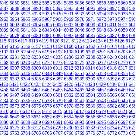
5849
5850
5851
5852
5853
5854
5855
5856
5857
5858
5859
5860
58
5887
5888
5889
5890
5891
5892
5893
5894
5895
5896
5897
5898
58
5925
5926
5927
5928
5929
5930
5931
5932
5933
5934
5935
5936
59
5963
5964
5965
5966
5967
5968
5969
5970
5971
5972
5973
5974
59
6001
6002
6003
6004
6005
6006
6007
6008
6009
6010
6011
6012
60
6039
6040
6041
6042
6043
6044
6045
6046
6047
6048
6049
6050
60
6077
6078
6079
6080
6081
6082
6083
6084
6085
6086
6087
6088
60
115
6116
6117
6118
6119
6120
6121
6122
6123
6124
6125
6126
612
6154
6155
6156
6157
6158
6159
6160
6161
6162
6163
6164
6165
61
6192
6193
6194
6195
6196
6197
6198
6199
6200
6201
6202
6203
62
6230
6231
6232
6233
6234
6235
6236
6237
6238
6239
6240
6241
62
6268
6269
6270
6271
6272
6273
6274
6275
6276
6277
6278
6279
62
6306
6307
6308
6309
6310
6311
6312
6313
6314
6315
6316
6317
63
6344
6345
6346
6347
6348
6349
6350
6351
6352
6353
6354
6355
63
6382
6383
6384
6385
6386
6387
6388
6389
6390
6391
6392
6393
63
6420
6421
6422
6423
6424
6425
6426
6427
6428
6429
6430
6431
64
6458
6459
6460
6461
6462
6463
6464
6465
6466
6467
6468
6469
64
6496
6497
6498
6499
6500
6501
6502
6503
6504
6505
6506
6507
65
6534
6535
6536
6537
6538
6539
6540
6541
6542
6543
6544
6545
65
6572
6573
6574
6575
6576
6577
6578
6579
6580
6581
6582
6583
65
6610
6611
6612
6613
6614
6615
6616
6617
6618
6619
6620
6621
66
6648
6649
6650
6651
6652
6653
6654
6655
6656
6657
6658
6659
66
6686
6687
6688
6689
6690
6691
6692
6693
6694
6695
6696
6697
66
6724
6725
6726
6727
6728
6729
6730
6731
6732
6733
6734
6735
67
6762
6763
6764
6765
6766
6767
6768
6769
6770
6771
6772
6773
67