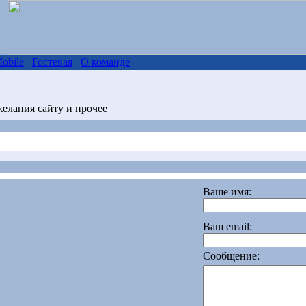
obile
Гостевая
О команде
елания сайту и прочее
Ваше имя:
Ваш email:
Cообщение: