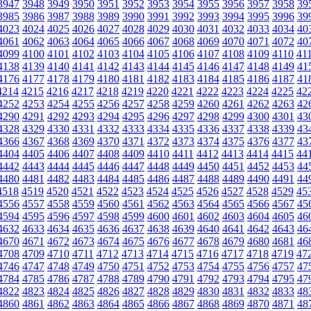
3947
3948
3949
3950
3951
3952
3953
3954
3955
3956
3957
3958
39
3985
3986
3987
3988
3989
3990
3991
3992
3993
3994
3995
3996
39
4023
4024
4025
4026
4027
4028
4029
4030
4031
4032
4033
4034
40
4061
4062
4063
4064
4065
4066
4067
4068
4069
4070
4071
4072
40
4099
4100
4101
4102
4103
4104
4105
4106
4107
4108
4109
4110
41
4138
4139
4140
4141
4142
4143
4144
4145
4146
4147
4148
4149
41
4176
4177
4178
4179
4180
4181
4182
4183
4184
4185
4186
4187
41
4214
4215
4216
4217
4218
4219
4220
4221
4222
4223
4224
4225
42
4252
4253
4254
4255
4256
4257
4258
4259
4260
4261
4262
4263
42
4290
4291
4292
4293
4294
4295
4296
4297
4298
4299
4300
4301
43
4328
4329
4330
4331
4332
4333
4334
4335
4336
4337
4338
4339
43
4366
4367
4368
4369
4370
4371
4372
4373
4374
4375
4376
4377
43
4404
4405
4406
4407
4408
4409
4410
4411
4412
4413
4414
4415
44
4442
4443
4444
4445
4446
4447
4448
4449
4450
4451
4452
4453
44
4480
4481
4482
4483
4484
4485
4486
4487
4488
4489
4490
4491
44
4518
4519
4520
4521
4522
4523
4524
4525
4526
4527
4528
4529
45
4556
4557
4558
4559
4560
4561
4562
4563
4564
4565
4566
4567
45
4594
4595
4596
4597
4598
4599
4600
4601
4602
4603
4604
4605
46
4632
4633
4634
4635
4636
4637
4638
4639
4640
4641
4642
4643
46
4670
4671
4672
4673
4674
4675
4676
4677
4678
4679
4680
4681
46
4708
4709
4710
4711
4712
4713
4714
4715
4716
4717
4718
4719
47
4746
4747
4748
4749
4750
4751
4752
4753
4754
4755
4756
4757
47
4784
4785
4786
4787
4788
4789
4790
4791
4792
4793
4794
4795
47
4822
4823
4824
4825
4826
4827
4828
4829
4830
4831
4832
4833
48
4860
4861
4862
4863
4864
4865
4866
4867
4868
4869
4870
4871
48