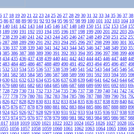
6
17
18
19
20
21
22
23
24
25
26
27
28
29
30
31
32
33
34
35
36
37
38
5
86
87
88
89
90
91
92
93
94
95
96
97
98
99
100
101
102
103
104
10
9
140
141
142
143
144
145
146
147
148
149
150
151
152
153
154
15
8
189
190
191
192
193
194
195
196
197
198
199
200
201
202
203
20
7
238
239
240
241
242
243
244
245
246
247
248
249
250
251
252
25
6
287
288
289
290
291
292
293
294
295
296
297
298
299
300
301
30
5
336
337
338
339
340
341
342
343
344
345
346
347
348
349
350
35
4
385
386
387
388
389
390
391
392
393
394
395
396
397
398
399
40
3
434
435
436
437
438
439
440
441
442
443
444
445
446
447
448
44
2
483
484
485
486
487
488
489
490
491
492
493
494
495
496
497
49
1
532
533
534
535
536
537
538
539
540
541
542
543
544
545
546
54
0
581
582
583
584
585
586
587
588
589
590
591
592
593
594
595
59
9
630
631
632
633
634
635
636
637
638
639
640
641
642
643
644
64
8
679
680
681
682
683
684
685
686
687
688
689
690
691
692
693
69
7
728
729
730
731
732
733
734
735
736
737
738
739
740
741
742
74
6
777
778
779
780
781
782
783
784
785
786
787
788
789
790
791
79
5
826
827
828
829
830
831
832
833
834
835
836
837
838
839
840
84
4
875
876
877
878
879
880
881
882
883
884
885
886
887
888
889
89
3
924
925
926
927
928
929
930
931
932
933
934
935
936
937
938
93
2
973
974
975
976
977
978
979
980
981
982
983
984
985
986
987
98
1017
1018
1019
1020
1021
1022
1023
1024
1025
1026
1027
1028
10
1055
1056
1057
1058
1059
1060
1061
1062
1063
1064
1065
1066
10
1093
1094
1095
1096
1097
1098
1099
1100
1101
1102
1103
1104
110