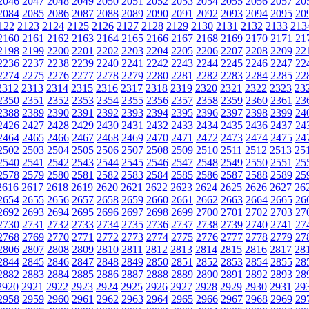
2046
2047
2048
2049
2050
2051
2052
2053
2054
2055
2056
2057
20
2084
2085
2086
2087
2088
2089
2090
2091
2092
2093
2094
2095
20
122
2123
2124
2125
2126
2127
2128
2129
2130
2131
2132
2133
213
2160
2161
2162
2163
2164
2165
2166
2167
2168
2169
2170
2171
21
2198
2199
2200
2201
2202
2203
2204
2205
2206
2207
2208
2209
22
2236
2237
2238
2239
2240
2241
2242
2243
2244
2245
2246
2247
22
2274
2275
2276
2277
2278
2279
2280
2281
2282
2283
2284
2285
22
2312
2313
2314
2315
2316
2317
2318
2319
2320
2321
2322
2323
23
2350
2351
2352
2353
2354
2355
2356
2357
2358
2359
2360
2361
23
2388
2389
2390
2391
2392
2393
2394
2395
2396
2397
2398
2399
24
2426
2427
2428
2429
2430
2431
2432
2433
2434
2435
2436
2437
24
2464
2465
2466
2467
2468
2469
2470
2471
2472
2473
2474
2475
24
2502
2503
2504
2505
2506
2507
2508
2509
2510
2511
2512
2513
25
2540
2541
2542
2543
2544
2545
2546
2547
2548
2549
2550
2551
25
2578
2579
2580
2581
2582
2583
2584
2585
2586
2587
2588
2589
25
2616
2617
2618
2619
2620
2621
2622
2623
2624
2625
2626
2627
26
2654
2655
2656
2657
2658
2659
2660
2661
2662
2663
2664
2665
26
2692
2693
2694
2695
2696
2697
2698
2699
2700
2701
2702
2703
27
2730
2731
2732
2733
2734
2735
2736
2737
2738
2739
2740
2741
27
2768
2769
2770
2771
2772
2773
2774
2775
2776
2777
2778
2779
27
2806
2807
2808
2809
2810
2811
2812
2813
2814
2815
2816
2817
28
2844
2845
2846
2847
2848
2849
2850
2851
2852
2853
2854
2855
28
2882
2883
2884
2885
2886
2887
2888
2889
2890
2891
2892
2893
28
2920
2921
2922
2923
2924
2925
2926
2927
2928
2929
2930
2931
29
2958
2959
2960
2961
2962
2963
2964
2965
2966
2967
2968
2969
29