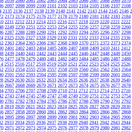
58
2059
2060
2061
2062
2063
2064
2065
2066
2067
2068
2069
2070
96
2097
2098
2099
2100
2101
2102
2103
2104
2105
2106
2107
2108
4
2135
2136
2137
2138
2139
2140
2141
2142
2143
2144
2145
2146
72
2173
2174
2175
2176
2177
2178
2179
2180
2181
2182
2183
2184
10
2211
2212
2213
2214
2215
2216
2217
2218
2219
2220
2221
2222
48
2249
2250
2251
2252
2253
2254
2255
2256
2257
2258
2259
2260
86
2287
2288
2289
2290
2291
2292
2293
2294
2295
2296
2297
2298
24
2325
2326
2327
2328
2329
2330
2331
2332
2333
2334
2335
2336
62
2363
2364
2365
2366
2367
2368
2369
2370
2371
2372
2373
2374
00
2401
2402
2403
2404
2405
2406
2407
2408
2409
2410
2411
2412
38
2439
2440
2441
2442
2443
2444
2445
2446
2447
2448
2449
2450
76
2477
2478
2479
2480
2481
2482
2483
2484
2485
2486
2487
2488
14
2515
2516
2517
2518
2519
2520
2521
2522
2523
2524
2525
2526
52
2553
2554
2555
2556
2557
2558
2559
2560
2561
2562
2563
2564
90
2591
2592
2593
2594
2595
2596
2597
2598
2599
2600
2601
2602
28
2629
2630
2631
2632
2633
2634
2635
2636
2637
2638
2639
2640
66
2667
2668
2669
2670
2671
2672
2673
2674
2675
2676
2677
2678
04
2705
2706
2707
2708
2709
2710
2711
2712
2713
2714
2715
2716
42
2743
2744
2745
2746
2747
2748
2749
2750
2751
2752
2753
2754
80
2781
2782
2783
2784
2785
2786
2787
2788
2789
2790
2791
2792
18
2819
2820
2821
2822
2823
2824
2825
2826
2827
2828
2829
2830
56
2857
2858
2859
2860
2861
2862
2863
2864
2865
2866
2867
2868
94
2895
2896
2897
2898
2899
2900
2901
2902
2903
2904
2905
2906
32
2933
2934
2935
2936
2937
2938
2939
2940
2941
2942
2943
2944
70
2971
2972
2973
2974
2975
2976
2977
2978
2979
2980
2981
2982