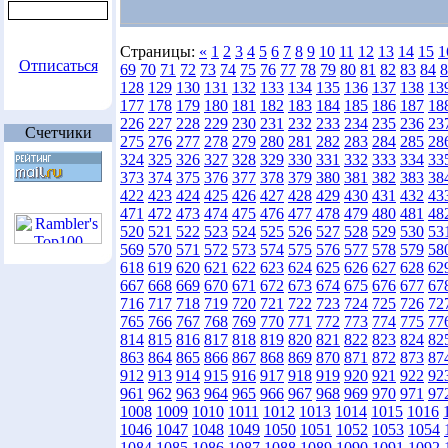
Страницы:
«
1
2
3
4
5
6
7
8
9
10
11
12
13
14
15
1
Отписаться
69
70
71
72
73
74
75
76
77
78
79
80
81
82
83
84
8
128
129
130
131
132
133
134
135
136
137
138
13
177
178
179
180
181
182
183
184
185
186
187
18
226
227
228
229
230
231
232
233
234
235
236
23
Счетчики
275
276
277
278
279
280
281
282
283
284
285
28
324
325
326
327
328
329
330
331
332
333
334
33
373
374
375
376
377
378
379
380
381
382
383
38
422
423
424
425
426
427
428
429
430
431
432
43
471
472
473
474
475
476
477
478
479
480
481
48
520
521
522
523
524
525
526
527
528
529
530
53
569
570
571
572
573
574
575
576
577
578
579
58
618
619
620
621
622
623
624
625
626
627
628
62
667
668
669
670
671
672
673
674
675
676
677
67
716
717
718
719
720
721
722
723
724
725
726
72
765
766
767
768
769
770
771
772
773
774
775
77
814
815
816
817
818
819
820
821
822
823
824
82
863
864
865
866
867
868
869
870
871
872
873
87
912
913
914
915
916
917
918
919
920
921
922
92
961
962
963
964
965
966
967
968
969
970
971
97
1008
1009
1010
1011
1012
1013
1014
1015
1016
1046
1047
1048
1049
1050
1051
1052
1053
1054
1084
1085
1086
1087
1088
1089
1090
1091
1092