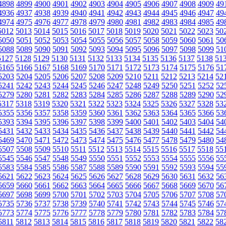
4898
4899
4900
4901
4902
4903
4904
4905
4906
4907
4908
4909
49
4936
4937
4938
4939
4940
4941
4942
4943
4944
4945
4946
4947
49
4974
4975
4976
4977
4978
4979
4980
4981
4982
4983
4984
4985
49
5012
5013
5014
5015
5016
5017
5018
5019
5020
5021
5022
5023
50
5050
5051
5052
5053
5054
5055
5056
5057
5058
5059
5060
5061
50
5088
5089
5090
5091
5092
5093
5094
5095
5096
5097
5098
5099
51
5127
5128
5129
5130
5131
5132
5133
5134
5135
5136
5137
5138
51
5165
5166
5167
5168
5169
5170
5171
5172
5173
5174
5175
5176
51
5203
5204
5205
5206
5207
5208
5209
5210
5211
5212
5213
5214
52
5241
5242
5243
5244
5245
5246
5247
5248
5249
5250
5251
5252
52
5279
5280
5281
5282
5283
5284
5285
5286
5287
5288
5289
5290
52
5317
5318
5319
5320
5321
5322
5323
5324
5325
5326
5327
5328
53
5355
5356
5357
5358
5359
5360
5361
5362
5363
5364
5365
5366
53
5393
5394
5395
5396
5397
5398
5399
5400
5401
5402
5403
5404
54
5431
5432
5433
5434
5435
5436
5437
5438
5439
5440
5441
5442
54
5469
5470
5471
5472
5473
5474
5475
5476
5477
5478
5479
5480
54
5507
5508
5509
5510
5511
5512
5513
5514
5515
5516
5517
5518
55
5545
5546
5547
5548
5549
5550
5551
5552
5553
5554
5555
5556
55
5583
5584
5585
5586
5587
5588
5589
5590
5591
5592
5593
5594
55
5621
5622
5623
5624
5625
5626
5627
5628
5629
5630
5631
5632
56
5659
5660
5661
5662
5663
5664
5665
5666
5667
5668
5669
5670
56
5697
5698
5699
5700
5701
5702
5703
5704
5705
5706
5707
5708
57
5735
5736
5737
5738
5739
5740
5741
5742
5743
5744
5745
5746
57
5773
5774
5775
5776
5777
5778
5779
5780
5781
5782
5783
5784
57
5811
5812
5813
5814
5815
5816
5817
5818
5819
5820
5821
5822
58