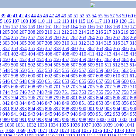
39
40
41
42
43
44
45
46
47
48
49
50
51
52
53
54
55
56
57
58
59
60
5
106
107
108
109
110
111
112
113
114
115
116
117
118
119
120
121
5
156
157
158
159
160
161
162
163
164
165
166
167
168
169
170
17
4
205
206
207
208
209
210
211
212
213
214
215
216
217
218
219
22
3
254
255
256
257
258
259
260
261
262
263
264
265
266
267
268
26
2
303
304
305
306
307
308
309
310
311
312
313
314
315
316
317
31
1
352
353
354
355
356
357
358
359
360
361
362
363
364
365
366
36
0
401
402
403
404
405
406
407
408
409
410
411
412
413
414
415
41
9
450
451
452
453
454
455
456
457
458
459
460
461
462
463
464
46
8
499
500
501
502
503
504
505
506
507
508
509
510
511
512
513
51
7
548
549
550
551
552
553
554
555
556
557
558
559
560
561
562
56
6
597
598
599
600
601
602
603
604
605
606
607
608
609
610
611
61
5
646
647
648
649
650
651
652
653
654
655
656
657
658
659
660
66
4
695
696
697
698
699
700
701
702
703
704
705
706
707
708
709
71
3
744
745
746
747
748
749
750
751
752
753
754
755
756
757
758
75
2
793
794
795
796
797
798
799
800
801
802
803
804
805
806
807
80
1
842
843
844
845
846
847
848
849
850
851
852
853
854
855
856
85
0
891
892
893
894
895
896
897
898
899
900
901
902
903
904
905
90
9
940
941
942
943
944
945
946
947
948
949
950
951
952
953
954
95
8
989
990
991
992
993
994
995
996
997
998
999
1000
1001
1002
100
29
1030
1031
1032
1033
1034
1035
1036
1037
1038
1039
1040
1041
67
1068
1069
1070
1071
1072
1073
1074
1075
1076
1077
1078
1079
5
1106
1107
1108
1109
1110
1111
1112
1113
1114
1115
1116
1117
111