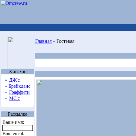
Главная
»
Гостевая
Хип-хоп
»
ДЖ'с
»
Брейкданс
»
Граффити
»
МС'с
Рассылка
Ваше имя:
Ваш email: