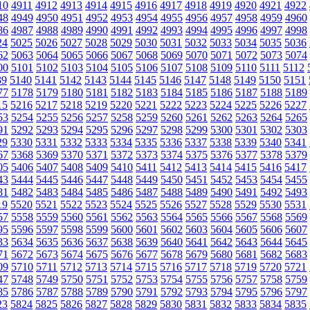
10
4911
4912
4913
4914
4915
4916
4917
4918
4919
4920
4921
4922
48
4949
4950
4951
4952
4953
4954
4955
4956
4957
4958
4959
4960
86
4987
4988
4989
4990
4991
4992
4993
4994
4995
4996
4997
4998
24
5025
5026
5027
5028
5029
5030
5031
5032
5033
5034
5035
5036
62
5063
5064
5065
5066
5067
5068
5069
5070
5071
5072
5073
5074
00
5101
5102
5103
5104
5105
5106
5107
5108
5109
5110
5111
5112
39
5140
5141
5142
5143
5144
5145
5146
5147
5148
5149
5150
5151
77
5178
5179
5180
5181
5182
5183
5184
5185
5186
5187
5188
5189
15
5216
5217
5218
5219
5220
5221
5222
5223
5224
5225
5226
5227
53
5254
5255
5256
5257
5258
5259
5260
5261
5262
5263
5264
5265
91
5292
5293
5294
5295
5296
5297
5298
5299
5300
5301
5302
5303
29
5330
5331
5332
5333
5334
5335
5336
5337
5338
5339
5340
5341
67
5368
5369
5370
5371
5372
5373
5374
5375
5376
5377
5378
5379
05
5406
5407
5408
5409
5410
5411
5412
5413
5414
5415
5416
5417
43
5444
5445
5446
5447
5448
5449
5450
5451
5452
5453
5454
5455
81
5482
5483
5484
5485
5486
5487
5488
5489
5490
5491
5492
5493
19
5520
5521
5522
5523
5524
5525
5526
5527
5528
5529
5530
5531
57
5558
5559
5560
5561
5562
5563
5564
5565
5566
5567
5568
5569
95
5596
5597
5598
5599
5600
5601
5602
5603
5604
5605
5606
5607
33
5634
5635
5636
5637
5638
5639
5640
5641
5642
5643
5644
5645
71
5672
5673
5674
5675
5676
5677
5678
5679
5680
5681
5682
5683
09
5710
5711
5712
5713
5714
5715
5716
5717
5718
5719
5720
5721
47
5748
5749
5750
5751
5752
5753
5754
5755
5756
5757
5758
5759
85
5786
5787
5788
5789
5790
5791
5792
5793
5794
5795
5796
5797
23
5824
5825
5826
5827
5828
5829
5830
5831
5832
5833
5834
5835