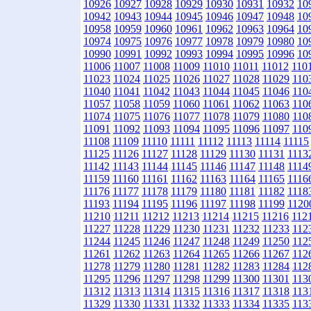
10926
10927
10928
10929
10930
10931
10932
10
10942
10943
10944
10945
10946
10947
10948
10
10958
10959
10960
10961
10962
10963
10964
10
10974
10975
10976
10977
10978
10979
10980
10
10990
10991
10992
10993
10994
10995
10996
10
11006
11007
11008
11009
11010
11011
11012
110
11023
11024
11025
11026
11027
11028
11029
110
11040
11041
11042
11043
11044
11045
11046
110
11057
11058
11059
11060
11061
11062
11063
110
11074
11075
11076
11077
11078
11079
11080
110
11091
11092
11093
11094
11095
11096
11097
110
11108
11109
11110
11111
11112
11113
11114
11115
11125
11126
11127
11128
11129
11130
11131
1113
11142
11143
11144
11145
11146
11147
11148
1114
11159
11160
11161
11162
11163
11164
11165
1116
11176
11177
11178
11179
11180
11181
11182
1118
11193
11194
11195
11196
11197
11198
11199
1120
11210
11211
11212
11213
11214
11215
11216
112
11227
11228
11229
11230
11231
11232
11233
112
11244
11245
11246
11247
11248
11249
11250
112
11261
11262
11263
11264
11265
11266
11267
112
11278
11279
11280
11281
11282
11283
11284
112
11295
11296
11297
11298
11299
11300
11301
113
11312
11313
11314
11315
11316
11317
11318
113
11329
11330
11331
11332
11333
11334
11335
113