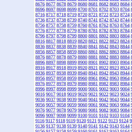
8676
8677
8678
8679
8680
8681
8682
8683
8684
8696
8697
8698
8699
8700
8701
8702
8703
8704
8716
8717
8718
8719
8720
8721
8722
8723
8724
8736
8737
8738
8739
8740
8741
8742
8743
8744
8756
8757
8758
8759
8760
8761
8762
8763
8764
8776
8777
8778
8779
8780
8781
8782
8783
8784
8796
8797
8798
8799
8800
8801
8802
8803
8804
8816
8817
8818
8819
8820
8821
8822
8823
8824
8836
8837
8838
8839
8840
8841
8842
8843
8844
8856
8857
8858
8859
8860
8861
8862
8863
8864
8876
8877
8878
8879
8880
8881
8882
8883
8884
8896
8897
8898
8899
8900
8901
8902
8903
8904
8916
8917
8918
8919
8920
8921
8922
8923
8924
8936
8937
8938
8939
8940
8941
8942
8943
8944
8956
8957
8958
8959
8960
8961
8962
8963
8964
8976
8977
8978
8979
8980
8981
8982
8983
8984
8996
8997
8998
8999
9000
9001
9002
9003
9004
9016
9017
9018
9019
9020
9021
9022
9023
9024
9036
9037
9038
9039
9040
9041
9042
9043
9044
9056
9057
9058
9059
9060
9061
9062
9063
9064
9076
9077
9078
9079
9080
9081
9082
9083
9084
9096
9097
9098
9099
9100
9101
9102
9103
9104
9116
9117
9118
9119
9120
9121
9122
9123
9124
9
9136
9137
9138
9139
9140
9141
9142
9143
9144
9156
9157
9158
9159
9160
9161
9162
9163
9164