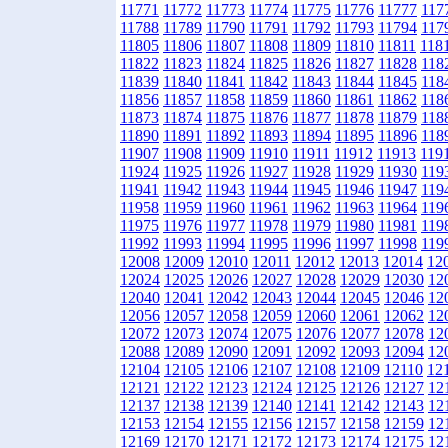
11771
11772
11773
11774
11775
11776
11777
117
11788
11789
11790
11791
11792
11793
11794
117
11805
11806
11807
11808
11809
11810
11811
118
11822
11823
11824
11825
11826
11827
11828
118
11839
11840
11841
11842
11843
11844
11845
118
11856
11857
11858
11859
11860
11861
11862
118
11873
11874
11875
11876
11877
11878
11879
118
11890
11891
11892
11893
11894
11895
11896
118
11907
11908
11909
11910
11911
11912
11913
119
11924
11925
11926
11927
11928
11929
11930
119
11941
11942
11943
11944
11945
11946
11947
119
11958
11959
11960
11961
11962
11963
11964
119
11975
11976
11977
11978
11979
11980
11981
119
11992
11993
11994
11995
11996
11997
11998
119
12008
12009
12010
12011
12012
12013
12014
12
12024
12025
12026
12027
12028
12029
12030
12
12040
12041
12042
12043
12044
12045
12046
12
12056
12057
12058
12059
12060
12061
12062
12
12072
12073
12074
12075
12076
12077
12078
12
12088
12089
12090
12091
12092
12093
12094
12
12104
12105
12106
12107
12108
12109
12110
12
12121
12122
12123
12124
12125
12126
12127
12
12137
12138
12139
12140
12141
12142
12143
12
12153
12154
12155
12156
12157
12158
12159
12
12169
12170
12171
12172
12173
12174
12175
12