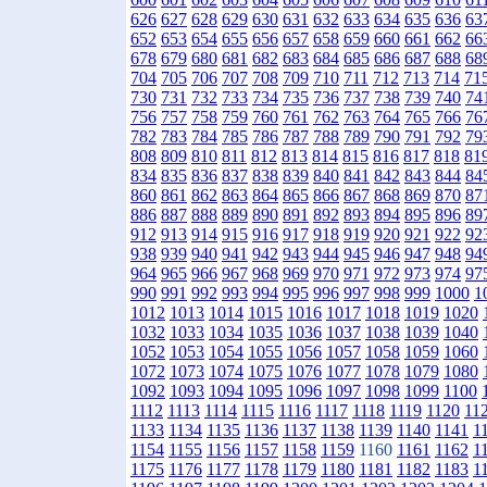
626
627
628
629
630
631
632
633
634
635
636
63
652
653
654
655
656
657
658
659
660
661
662
66
678
679
680
681
682
683
684
685
686
687
688
68
704
705
706
707
708
709
710
711
712
713
714
71
730
731
732
733
734
735
736
737
738
739
740
74
756
757
758
759
760
761
762
763
764
765
766
76
782
783
784
785
786
787
788
789
790
791
792
79
808
809
810
811
812
813
814
815
816
817
818
81
834
835
836
837
838
839
840
841
842
843
844
84
860
861
862
863
864
865
866
867
868
869
870
87
886
887
888
889
890
891
892
893
894
895
896
89
912
913
914
915
916
917
918
919
920
921
922
92
938
939
940
941
942
943
944
945
946
947
948
94
964
965
966
967
968
969
970
971
972
973
974
97
990
991
992
993
994
995
996
997
998
999
1000
1
1012
1013
1014
1015
1016
1017
1018
1019
1020
1032
1033
1034
1035
1036
1037
1038
1039
1040
1052
1053
1054
1055
1056
1057
1058
1059
1060
1072
1073
1074
1075
1076
1077
1078
1079
1080
1092
1093
1094
1095
1096
1097
1098
1099
1100
1112
1113
1114
1115
1116
1117
1118
1119
1120
11
1133
1134
1135
1136
1137
1138
1139
1140
1141
1
1154
1155
1156
1157
1158
1159
1160
1161
1162
1
1175
1176
1177
1178
1179
1180
1181
1182
1183
1