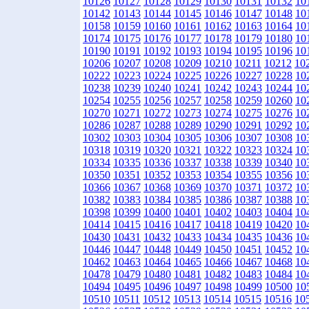
10126
10127
10128
10129
10130
10131
10132
10
10142
10143
10144
10145
10146
10147
10148
10
10158
10159
10160
10161
10162
10163
10164
10
10174
10175
10176
10177
10178
10179
10180
10
10190
10191
10192
10193
10194
10195
10196
10
10206
10207
10208
10209
10210
10211
10212
10
10222
10223
10224
10225
10226
10227
10228
10
10238
10239
10240
10241
10242
10243
10244
10
10254
10255
10256
10257
10258
10259
10260
10
10270
10271
10272
10273
10274
10275
10276
10
10286
10287
10288
10289
10290
10291
10292
10
10302
10303
10304
10305
10306
10307
10308
10
10318
10319
10320
10321
10322
10323
10324
10
10334
10335
10336
10337
10338
10339
10340
10
10350
10351
10352
10353
10354
10355
10356
10
10366
10367
10368
10369
10370
10371
10372
10
10382
10383
10384
10385
10386
10387
10388
10
10398
10399
10400
10401
10402
10403
10404
10
10414
10415
10416
10417
10418
10419
10420
10
10430
10431
10432
10433
10434
10435
10436
10
10446
10447
10448
10449
10450
10451
10452
10
10462
10463
10464
10465
10466
10467
10468
10
10478
10479
10480
10481
10482
10483
10484
10
10494
10495
10496
10497
10498
10499
10500
10
10510
10511
10512
10513
10514
10515
10516
10