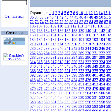
Страницы:
«
1
2
3
4
5
6
7
8
9
10
11
12
13
14
15
1
Отписаться
36
37
38
39
40
41
42
43
44
45
46
47
48
49
50
51
5
72
73
74
75
76
77
78
79
80
81
82
83
84
85
86
87
8
106
107
108
109
110
111
112
113
114
115
116
117
132
133
134
135
136
137
138
139
140
141
142
14
Счетчики
158
159
160
161
162
163
164
165
166
167
168
16
184
185
186
187
188
189
190
191
192
193
194
19
210
211
212
213
214
215
216
217
218
219
220
22
236
237
238
239
240
241
242
243
244
245
246
24
262
263
264
265
266
267
268
269
270
271
272
27
288
289
290
291
292
293
294
295
296
297
298
29
314
315
316
317
318
319
320
321
322
323
324
32
340
341
342
343
344
345
346
347
348
349
350
35
366
367
368
369
370
371
372
373
374
375
376
37
392
393
394
395
396
397
398
399
400
401
402
40
418
419
420
421
422
423
424
425
426
427
428
42
444
445
446
447
448
449
450
451
452
453
454
45
470
471
472
473
474
475
476
477
478
479
480
48
496
497
498
499
500
501
502
503
504
505
506
50
522
523
524
525
526
527
528
529
530
531
532
53
548
549
550
551
552
553
554
555
556
557
558
55
574
575
576
577
578
579
580
581
582
583
584
58
600
601
602
603
604
605
606
607
608
609
610
61