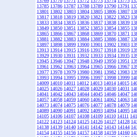
13769
13770
13771
13772
13773
13774
13775
13
13785
13786
13787
13788
13789
13790
13791
13
13801
13802
13803
13804
13805
13806
13807
13
13817
13818
13819
13820
13821
13822
13823
13
13833
13834
13835
13836
13837
13838
13839
13
13849
13850
13851
13852
13853
13854
13855
13
13865
13866
13867
13868
13869
13870
13871
13
13881
13882
13883
13884
13885
13886
13887
13
13897
13898
13899
13900
13901
13902
13903
13
13913
13914
13915
13916
13917
13918
13919
13
13929
13930
13931
13932
13933
13934
13935
13
13945
13946
13947
13948
13949
13950
13951
13
13961
13962
13963
13964
13965
13966
13967
13
13977
13978
13979
13980
13981
13982
13983
13
13993
13994
13995
13996
13997
13998
13999
14
14009
14010
14011
14012
14013
14014
14015
14
14025
14026
14027
14028
14029
14030
14031
14
14041
14042
14043
14044
14045
14046
14047
14
14057
14058
14059
14060
14061
14062
14063
14
14073
14074
14075
14076
14077
14078
14079
14
14089
14090
14091
14092
14093
14094
14095
14
14105
14106
14107
14108
14109
14110
14111
14
14122
14123
14124
14125
14126
14127
14128
14
14138
14139
14140
14141
14142
14143
14144
14
14154
14155
14156
14157
14158
14159
14160
14