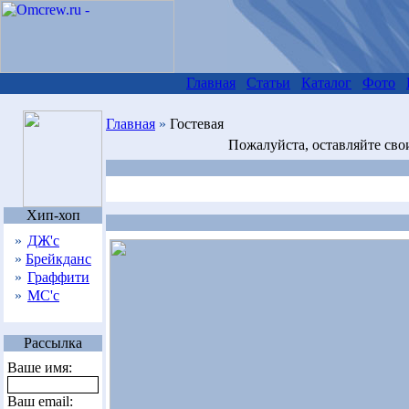
Главная
Статьи
Каталог
Фото
Главная
»
Гостевая
Пожалуйста, оставляйте сво
Хип-хоп
»
ДЖ'с
»
Брейкданс
»
Граффити
»
МС'с
Рассылка
Ваше имя:
Ваш email: