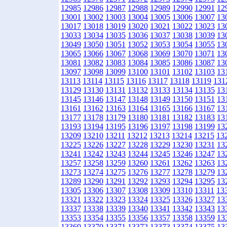
12985
12986
12987
12988
12989
12990
12991
12
13001
13002
13003
13004
13005
13006
13007
13
13017
13018
13019
13020
13021
13022
13023
13
13033
13034
13035
13036
13037
13038
13039
13
13049
13050
13051
13052
13053
13054
13055
13
13065
13066
13067
13068
13069
13070
13071
13
13081
13082
13083
13084
13085
13086
13087
13
13097
13098
13099
13100
13101
13102
13103
13
13113
13114
13115
13116
13117
13118
13119
131
13129
13130
13131
13132
13133
13134
13135
13
13145
13146
13147
13148
13149
13150
13151
13
13161
13162
13163
13164
13165
13166
13167
13
13177
13178
13179
13180
13181
13182
13183
13
13193
13194
13195
13196
13197
13198
13199
13
13209
13210
13211
13212
13213
13214
13215
13
13225
13226
13227
13228
13229
13230
13231
13
13241
13242
13243
13244
13245
13246
13247
13
13257
13258
13259
13260
13261
13262
13263
13
13273
13274
13275
13276
13277
13278
13279
13
13289
13290
13291
13292
13293
13294
13295
13
13305
13306
13307
13308
13309
13310
13311
13
13321
13322
13323
13324
13325
13326
13327
13
13337
13338
13339
13340
13341
13342
13343
13
13353
13354
13355
13356
13357
13358
13359
13
13369
13370
13371
13372
13373
13374
13375
13