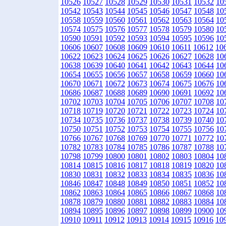
10526
10527
10528
10529
10530
10531
10532
10
10542
10543
10544
10545
10546
10547
10548
10
10558
10559
10560
10561
10562
10563
10564
10
10574
10575
10576
10577
10578
10579
10580
10
10590
10591
10592
10593
10594
10595
10596
10
10606
10607
10608
10609
10610
10611
10612
10
10622
10623
10624
10625
10626
10627
10628
10
10638
10639
10640
10641
10642
10643
10644
10
10654
10655
10656
10657
10658
10659
10660
10
10670
10671
10672
10673
10674
10675
10676
10
10686
10687
10688
10689
10690
10691
10692
10
10702
10703
10704
10705
10706
10707
10708
10
10718
10719
10720
10721
10722
10723
10724
10
10734
10735
10736
10737
10738
10739
10740
10
10750
10751
10752
10753
10754
10755
10756
10
10766
10767
10768
10769
10770
10771
10772
10
10782
10783
10784
10785
10786
10787
10788
10
10798
10799
10800
10801
10802
10803
10804
10
10814
10815
10816
10817
10818
10819
10820
10
10830
10831
10832
10833
10834
10835
10836
10
10846
10847
10848
10849
10850
10851
10852
10
10862
10863
10864
10865
10866
10867
10868
10
10878
10879
10880
10881
10882
10883
10884
10
10894
10895
10896
10897
10898
10899
10900
10
10910
10911
10912
10913
10914
10915
10916
10