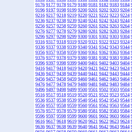
9176
9177
9178
9179
9180
9181
9182
9183
9184
9196
9197
9198
9199
9200
9201
9202
9203
9204
9216
9217
9218
9219
9220
9221
9222
9223
9224
9236
9237
9238
9239
9240
9241
9242
9243
9244
9256
9257
9258
9259
9260
9261
9262
9263
9264
9276
9277
9278
9279
9280
9281
9282
9283
9284
9296
9297
9298
9299
9300
9301
9302
9303
9304
9316
9317
9318
9319
9320
9321
9322
9323
9324
9336
9337
9338
9339
9340
9341
9342
9343
9344
9356
9357
9358
9359
9360
9361
9362
9363
9364
9376
9377
9378
9379
9380
9381
9382
9383
9384
9396
9397
9398
9399
9400
9401
9402
9403
9404
9416
9417
9418
9419
9420
9421
9422
9423
9424
9436
9437
9438
9439
9440
9441
9442
9443
9444
9456
9457
9458
9459
9460
9461
9462
9463
9464
9476
9477
9478
9479
9480
9481
9482
9483
9484
9496
9497
9498
9499
9500
9501
9502
9503
9504
9516
9517
9518
9519
9520
9521
9522
9523
9524
9536
9537
9538
9539
9540
9541
9542
9543
9544
9556
9557
9558
9559
9560
9561
9562
9563
9564
9576
9577
9578
9579
9580
9581
9582
9583
9584
9596
9597
9598
9599
9600
9601
9602
9603
9604
9616
9617
9618
9619
9620
9621
9622
9623
9624
9636
9637
9638
9639
9640
9641
9642
9643
9644
9656
9657
9658
9659
9660
9661
9662
9663
9664