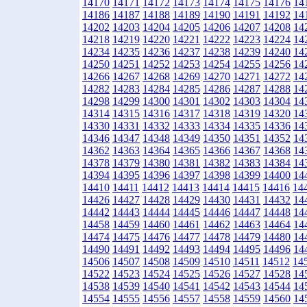
14170
14171
14172
14173
14174
14175
14176
14
14186
14187
14188
14189
14190
14191
14192
14
14202
14203
14204
14205
14206
14207
14208
14
14218
14219
14220
14221
14222
14223
14224
14
14234
14235
14236
14237
14238
14239
14240
14
14250
14251
14252
14253
14254
14255
14256
14
14266
14267
14268
14269
14270
14271
14272
14
14282
14283
14284
14285
14286
14287
14288
14
14298
14299
14300
14301
14302
14303
14304
14
14314
14315
14316
14317
14318
14319
14320
14
14330
14331
14332
14333
14334
14335
14336
14
14346
14347
14348
14349
14350
14351
14352
14
14362
14363
14364
14365
14366
14367
14368
14
14378
14379
14380
14381
14382
14383
14384
14
14394
14395
14396
14397
14398
14399
14400
14
14410
14411
14412
14413
14414
14415
14416
14
14426
14427
14428
14429
14430
14431
14432
14
14442
14443
14444
14445
14446
14447
14448
14
14458
14459
14460
14461
14462
14463
14464
14
14474
14475
14476
14477
14478
14479
14480
14
14490
14491
14492
14493
14494
14495
14496
14
14506
14507
14508
14509
14510
14511
14512
14
14522
14523
14524
14525
14526
14527
14528
14
14538
14539
14540
14541
14542
14543
14544
14
14554
14555
14556
14557
14558
14559
14560
14