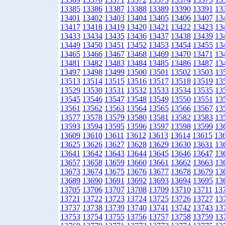
13385
13386
13387
13388
13389
13390
13391
13
13401
13402
13403
13404
13405
13406
13407
13
13417
13418
13419
13420
13421
13422
13423
13
13433
13434
13435
13436
13437
13438
13439
13
13449
13450
13451
13452
13453
13454
13455
13
13465
13466
13467
13468
13469
13470
13471
13
13481
13482
13483
13484
13485
13486
13487
13
13497
13498
13499
13500
13501
13502
13503
13
13513
13514
13515
13516
13517
13518
13519
13
13529
13530
13531
13532
13533
13534
13535
13
13545
13546
13547
13548
13549
13550
13551
13
13561
13562
13563
13564
13565
13566
13567
13
13577
13578
13579
13580
13581
13582
13583
13
13593
13594
13595
13596
13597
13598
13599
13
13609
13610
13611
13612
13613
13614
13615
13
13625
13626
13627
13628
13629
13630
13631
13
13641
13642
13643
13644
13645
13646
13647
13
13657
13658
13659
13660
13661
13662
13663
13
13673
13674
13675
13676
13677
13678
13679
13
13689
13690
13691
13692
13693
13694
13695
13
13705
13706
13707
13708
13709
13710
13711
13
13721
13722
13723
13724
13725
13726
13727
13
13737
13738
13739
13740
13741
13742
13743
13
13753
13754
13755
13756
13757
13758
13759
13