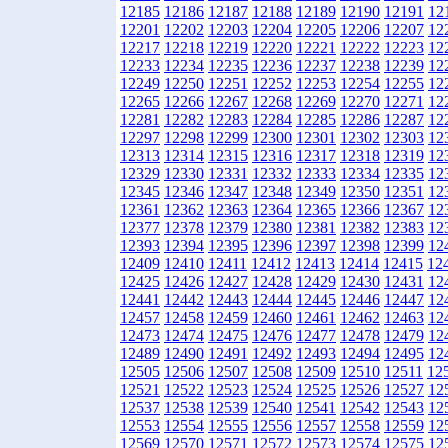
12185
12186
12187
12188
12189
12190
12191
12
12201
12202
12203
12204
12205
12206
12207
12
12217
12218
12219
12220
12221
12222
12223
12
12233
12234
12235
12236
12237
12238
12239
12
12249
12250
12251
12252
12253
12254
12255
12
12265
12266
12267
12268
12269
12270
12271
12
12281
12282
12283
12284
12285
12286
12287
12
12297
12298
12299
12300
12301
12302
12303
12
12313
12314
12315
12316
12317
12318
12319
12
12329
12330
12331
12332
12333
12334
12335
12
12345
12346
12347
12348
12349
12350
12351
12
12361
12362
12363
12364
12365
12366
12367
12
12377
12378
12379
12380
12381
12382
12383
12
12393
12394
12395
12396
12397
12398
12399
12
12409
12410
12411
12412
12413
12414
12415
12
12425
12426
12427
12428
12429
12430
12431
12
12441
12442
12443
12444
12445
12446
12447
12
12457
12458
12459
12460
12461
12462
12463
12
12473
12474
12475
12476
12477
12478
12479
12
12489
12490
12491
12492
12493
12494
12495
12
12505
12506
12507
12508
12509
12510
12511
12
12521
12522
12523
12524
12525
12526
12527
12
12537
12538
12539
12540
12541
12542
12543
12
12553
12554
12555
12556
12557
12558
12559
12
12569
12570
12571
12572
12573
12574
12575
12