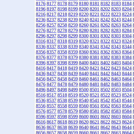
8176
8177
8178
8179
8180
8181
8182
8183
8184
8196
8197
8198
8199
8200
8201
8202
8203
8204
8216
8217
8218
8219
8220
8221
8222
8223
8224
8236
8237
8238
8239
8240
8241
8242
8243
8244
8256
8257
8258
8259
8260
8261
8262
8263
8264
8276
8277
8278
8279
8280
8281
8282
8283
8284
8296
8297
8298
8299
8300
8301
8302
8303
8304
8316
8317
8318
8319
8320
8321
8322
8323
8324
8336
8337
8338
8339
8340
8341
8342
8343
8344
8356
8357
8358
8359
8360
8361
8362
8363
8364
8376
8377
8378
8379
8380
8381
8382
8383
8384
8396
8397
8398
8399
8400
8401
8402
8403
8404
8416
8417
8418
8419
8420
8421
8422
8423
8424
8436
8437
8438
8439
8440
8441
8442
8443
8444
8456
8457
8458
8459
8460
8461
8462
8463
8464
8476
8477
8478
8479
8480
8481
8482
8483
8484
8496
8497
8498
8499
8500
8501
8502
8503
8504
8516
8517
8518
8519
8520
8521
8522
8523
8524
8536
8537
8538
8539
8540
8541
8542
8543
8544
8556
8557
8558
8559
8560
8561
8562
8563
8564
8576
8577
8578
8579
8580
8581
8582
8583
8584
8596
8597
8598
8599
8600
8601
8602
8603
8604
8616
8617
8618
8619
8620
8621
8622
8623
8624
8636
8637
8638
8639
8640
8641
8642
8643
8644
8656
8657
8658
8659
8660
8661
8662
8663
8664