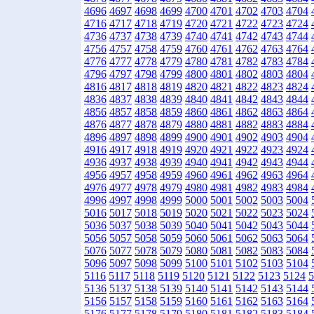
4696
4697
4698
4699
4700
4701
4702
4703
4704
4716
4717
4718
4719
4720
4721
4722
4723
4724
4736
4737
4738
4739
4740
4741
4742
4743
4744
4756
4757
4758
4759
4760
4761
4762
4763
4764
4776
4777
4778
4779
4780
4781
4782
4783
4784
4796
4797
4798
4799
4800
4801
4802
4803
4804
4816
4817
4818
4819
4820
4821
4822
4823
4824
4836
4837
4838
4839
4840
4841
4842
4843
4844
4856
4857
4858
4859
4860
4861
4862
4863
4864
4876
4877
4878
4879
4880
4881
4882
4883
4884
4896
4897
4898
4899
4900
4901
4902
4903
4904
4916
4917
4918
4919
4920
4921
4922
4923
4924
4936
4937
4938
4939
4940
4941
4942
4943
4944
4956
4957
4958
4959
4960
4961
4962
4963
4964
4976
4977
4978
4979
4980
4981
4982
4983
4984
4996
4997
4998
4999
5000
5001
5002
5003
5004
5016
5017
5018
5019
5020
5021
5022
5023
5024
5036
5037
5038
5039
5040
5041
5042
5043
5044
5056
5057
5058
5059
5060
5061
5062
5063
5064
5076
5077
5078
5079
5080
5081
5082
5083
5084
5096
5097
5098
5099
5100
5101
5102
5103
5104
5116
5117
5118
5119
5120
5121
5122
5123
5124
5
5136
5137
5138
5139
5140
5141
5142
5143
5144
5156
5157
5158
5159
5160
5161
5162
5163
5164
5176
5177
5178
5179
5180
5181
5182
5183
5184