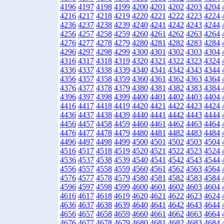
4196
4197
4198
4199
4200
4201
4202
4203
4204
4216
4217
4218
4219
4220
4221
4222
4223
4224
4236
4237
4238
4239
4240
4241
4242
4243
4244
4256
4257
4258
4259
4260
4261
4262
4263
4264
4276
4277
4278
4279
4280
4281
4282
4283
4284
4296
4297
4298
4299
4300
4301
4302
4303
4304
4316
4317
4318
4319
4320
4321
4322
4323
4324
4336
4337
4338
4339
4340
4341
4342
4343
4344
4356
4357
4358
4359
4360
4361
4362
4363
4364
4376
4377
4378
4379
4380
4381
4382
4383
4384
4396
4397
4398
4399
4400
4401
4402
4403
4404
4416
4417
4418
4419
4420
4421
4422
4423
4424
4436
4437
4438
4439
4440
4441
4442
4443
4444
4456
4457
4458
4459
4460
4461
4462
4463
4464
4476
4477
4478
4479
4480
4481
4482
4483
4484
4496
4497
4498
4499
4500
4501
4502
4503
4504
4516
4517
4518
4519
4520
4521
4522
4523
4524
4536
4537
4538
4539
4540
4541
4542
4543
4544
4556
4557
4558
4559
4560
4561
4562
4563
4564
4576
4577
4578
4579
4580
4581
4582
4583
4584
4596
4597
4598
4599
4600
4601
4602
4603
4604
4616
4617
4618
4619
4620
4621
4622
4623
4624
4636
4637
4638
4639
4640
4641
4642
4643
4644
4656
4657
4658
4659
4660
4661
4662
4663
4664
4676
4677
4678
4679
4680
4681
4682
4683
4684