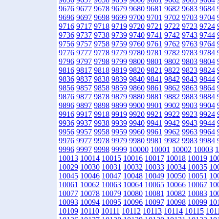
9676
9677
9678
9679
9680
9681
9682
9683
9684
9696
9697
9698
9699
9700
9701
9702
9703
9704
9716
9717
9718
9719
9720
9721
9722
9723
9724
9736
9737
9738
9739
9740
9741
9742
9743
9744
9756
9757
9758
9759
9760
9761
9762
9763
9764
9776
9777
9778
9779
9780
9781
9782
9783
9784
9796
9797
9798
9799
9800
9801
9802
9803
9804
9816
9817
9818
9819
9820
9821
9822
9823
9824
9836
9837
9838
9839
9840
9841
9842
9843
9844
9856
9857
9858
9859
9860
9861
9862
9863
9864
9876
9877
9878
9879
9880
9881
9882
9883
9884
9896
9897
9898
9899
9900
9901
9902
9903
9904
9916
9917
9918
9919
9920
9921
9922
9923
9924
9936
9937
9938
9939
9940
9941
9942
9943
9944
9956
9957
9958
9959
9960
9961
9962
9963
9964
9976
9977
9978
9979
9980
9981
9982
9983
9984
9996
9997
9998
9999
10000
10001
10002
10003
1
10013
10014
10015
10016
10017
10018
10019
10
10029
10030
10031
10032
10033
10034
10035
10
10045
10046
10047
10048
10049
10050
10051
10
10061
10062
10063
10064
10065
10066
10067
10
10077
10078
10079
10080
10081
10082
10083
10
10093
10094
10095
10096
10097
10098
10099
10
10109
10110
10111
10112
10113
10114
10115
101