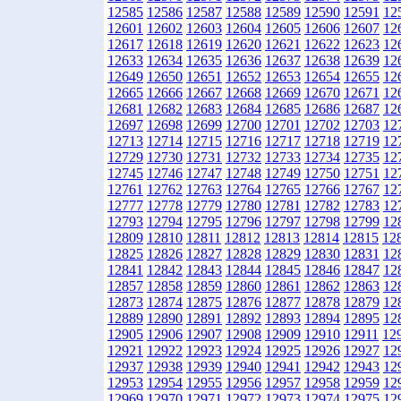
12585
12586
12587
12588
12589
12590
12591
12
12601
12602
12603
12604
12605
12606
12607
12
12617
12618
12619
12620
12621
12622
12623
12
12633
12634
12635
12636
12637
12638
12639
12
12649
12650
12651
12652
12653
12654
12655
12
12665
12666
12667
12668
12669
12670
12671
12
12681
12682
12683
12684
12685
12686
12687
12
12697
12698
12699
12700
12701
12702
12703
12
12713
12714
12715
12716
12717
12718
12719
12
12729
12730
12731
12732
12733
12734
12735
12
12745
12746
12747
12748
12749
12750
12751
12
12761
12762
12763
12764
12765
12766
12767
12
12777
12778
12779
12780
12781
12782
12783
12
12793
12794
12795
12796
12797
12798
12799
12
12809
12810
12811
12812
12813
12814
12815
12
12825
12826
12827
12828
12829
12830
12831
12
12841
12842
12843
12844
12845
12846
12847
12
12857
12858
12859
12860
12861
12862
12863
12
12873
12874
12875
12876
12877
12878
12879
12
12889
12890
12891
12892
12893
12894
12895
12
12905
12906
12907
12908
12909
12910
12911
12
12921
12922
12923
12924
12925
12926
12927
12
12937
12938
12939
12940
12941
12942
12943
12
12953
12954
12955
12956
12957
12958
12959
12
12969
12970
12971
12972
12973
12974
12975
12