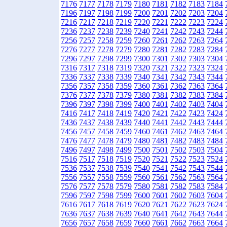
7176
7177
7178
7179
7180
7181
7182
7183
7184
7196
7197
7198
7199
7200
7201
7202
7203
7204
7216
7217
7218
7219
7220
7221
7222
7223
7224
7236
7237
7238
7239
7240
7241
7242
7243
7244
7256
7257
7258
7259
7260
7261
7262
7263
7264
7276
7277
7278
7279
7280
7281
7282
7283
7284
7296
7297
7298
7299
7300
7301
7302
7303
7304
7316
7317
7318
7319
7320
7321
7322
7323
7324
7336
7337
7338
7339
7340
7341
7342
7343
7344
7356
7357
7358
7359
7360
7361
7362
7363
7364
7376
7377
7378
7379
7380
7381
7382
7383
7384
7396
7397
7398
7399
7400
7401
7402
7403
7404
7416
7417
7418
7419
7420
7421
7422
7423
7424
7436
7437
7438
7439
7440
7441
7442
7443
7444
7456
7457
7458
7459
7460
7461
7462
7463
7464
7476
7477
7478
7479
7480
7481
7482
7483
7484
7496
7497
7498
7499
7500
7501
7502
7503
7504
7516
7517
7518
7519
7520
7521
7522
7523
7524
7536
7537
7538
7539
7540
7541
7542
7543
7544
7556
7557
7558
7559
7560
7561
7562
7563
7564
7576
7577
7578
7579
7580
7581
7582
7583
7584
7596
7597
7598
7599
7600
7601
7602
7603
7604
7616
7617
7618
7619
7620
7621
7622
7623
7624
7636
7637
7638
7639
7640
7641
7642
7643
7644
7656
7657
7658
7659
7660
7661
7662
7663
7664