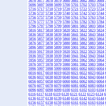
5676
5677
5678
5679
5680
5681
5682
5683
5684
5696
5697
5698
5699
5700
5701
5702
5703
5704
5716
5717
5718
5719
5720
5721
5722
5723
5724
5736
5737
5738
5739
5740
5741
5742
5743
5744
5756
5757
5758
5759
5760
5761
5762
5763
5764
5776
5777
5778
5779
5780
5781
5782
5783
5784
5796
5797
5798
5799
5800
5801
5802
5803
5804
5816
5817
5818
5819
5820
5821
5822
5823
5824
5836
5837
5838
5839
5840
5841
5842
5843
5844
5856
5857
5858
5859
5860
5861
5862
5863
5864
5876
5877
5878
5879
5880
5881
5882
5883
5884
5896
5897
5898
5899
5900
5901
5902
5903
5904
5916
5917
5918
5919
5920
5921
5922
5923
5924
5936
5937
5938
5939
5940
5941
5942
5943
5944
5956
5957
5958
5959
5960
5961
5962
5963
5964
5976
5977
5978
5979
5980
5981
5982
5983
5984
5996
5997
5998
5999
6000
6001
6002
6003
6004
6016
6017
6018
6019
6020
6021
6022
6023
6024
6036
6037
6038
6039
6040
6041
6042
6043
6044
6056
6057
6058
6059
6060
6061
6062
6063
6064
6076
6077
6078
6079
6080
6081
6082
6083
6084
6096
6097
6098
6099
6100
6101
6102
6103
6104
6116
6117
6118
6119
6120
6121
6122
6123
6124
6
6136
6137
6138
6139
6140
6141
6142
6143
6144
6156
6157
6158
6159
6160
6161
6162
6163
6164