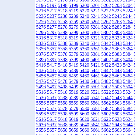
5196
5197
5198
5199
5200
5201
5202
5203
5204
5216
5217
5218
5219
5220
5221
5222
5223
5224
5236
5237
5238
5239
5240
5241
5242
5243
5244
5256
5257
5258
5259
5260
5261
5262
5263
5264
5276
5277
5278
5279
5280
5281
5282
5283
5284
5296
5297
5298
5299
5300
5301
5302
5303
5304
5316
5317
5318
5319
5320
5321
5322
5323
5324
5336
5337
5338
5339
5340
5341
5342
5343
5344
5356
5357
5358
5359
5360
5361
5362
5363
5364
5376
5377
5378
5379
5380
5381
5382
5383
5384
5396
5397
5398
5399
5400
5401
5402
5403
5404
5416
5417
5418
5419
5420
5421
5422
5423
5424
5436
5437
5438
5439
5440
5441
5442
5443
5444
5456
5457
5458
5459
5460
5461
5462
5463
5464
5476
5477
5478
5479
5480
5481
5482
5483
5484
5496
5497
5498
5499
5500
5501
5502
5503
5504
5516
5517
5518
5519
5520
5521
5522
5523
5524
5536
5537
5538
5539
5540
5541
5542
5543
5544
5556
5557
5558
5559
5560
5561
5562
5563
5564
5576
5577
5578
5579
5580
5581
5582
5583
5584
5596
5597
5598
5599
5600
5601
5602
5603
5604
5616
5617
5618
5619
5620
5621
5622
5623
5624
5636
5637
5638
5639
5640
5641
5642
5643
5644
5656
5657
5658
5659
5660
5661
5662
5663
5664