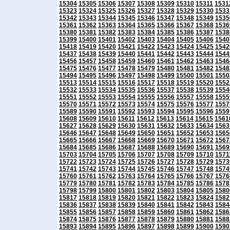
15304
15305
15306
15307
15308
15309
15310
15311
1531
15323
15324
15325
15326
15327
15328
15329
15330
1533
15342
15343
15344
15345
15346
15347
15348
15349
1535
15361
15362
15363
15364
15365
15366
15367
15368
1536
15380
15381
15382
15383
15384
15385
15386
15387
1538
15399
15400
15401
15402
15403
15404
15405
15406
1540
15418
15419
15420
15421
15422
15423
15424
15425
1542
15437
15438
15439
15440
15441
15442
15443
15444
1544
15456
15457
15458
15459
15460
15461
15462
15463
1546
15475
15476
15477
15478
15479
15480
15481
15482
1548
15494
15495
15496
15497
15498
15499
15500
15501
1550
15513
15514
15515
15516
15517
15518
15519
15520
1552
15532
15533
15534
15535
15536
15537
15538
15539
1554
15551
15552
15553
15554
15555
15556
15557
15558
1555
15570
15571
15572
15573
15574
15575
15576
15577
1557
15589
15590
15591
15592
15593
15594
15595
15596
1559
15608
15609
15610
15611
15612
15613
15614
15615
1561
15627
15628
15629
15630
15631
15632
15633
15634
1563
15646
15647
15648
15649
15650
15651
15652
15653
1565
15665
15666
15667
15668
15669
15670
15671
15672
1567
15684
15685
15686
15687
15688
15689
15690
15691
1569
15703
15704
15705
15706
15707
15708
15709
15710
1571
15722
15723
15724
15725
15726
15727
15728
15729
1573
15741
15742
15743
15744
15745
15746
15747
15748
1574
15760
15761
15762
15763
15764
15765
15766
15767
1576
15779
15780
15781
15782
15783
15784
15785
15786
1578
15798
15799
15800
15801
15802
15803
15804
15805
1580
15817
15818
15819
15820
15821
15822
15823
15824
1582
15836
15837
15838
15839
15840
15841
15842
15843
1584
15855
15856
15857
15858
15859
15860
15861
15862
1586
15874
15875
15876
15877
15878
15879
15880
15881
1588
15893
15894
15895
15896
15897
15898
15899
15900
1590