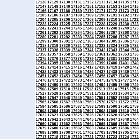
17128
17129
17130
17131
17132
17133
17134
17135
1713
17147
17148
17149
17150
17151
17152
17153
17154
1715
17166
17167
17168
17169
17170
17171
17172
17173
1717
17185
17186
17187
17188
17189
17190
17191
17192
1719
17204
17205
17206
17207
17208
17209
17210
17211
1721
17223
17224
17225
17226
17227
17228
17229
17230
1723
17242
17243
17244
17245
17246
17247
17248
17249
1725
17261
17262
17263
17264
17265
17266
17267
17268
1726
17280
17281
17282
17283
17284
17285
17286
17287
1728
17299
17300
17301
17302
17303
17304
17305
17306
1730
17318
17319
17320
17321
17322
17323
17324
17325
1732
17337
17338
17339
17340
17341
17342
17343
17344
1734
17356
17357
17358
17359
17360
17361
17362
17363
1736
17375
17376
17377
17378
17379
17380
17381
17382
1738
17394
17395
17396
17397
17398
17399
17400
17401
1740
17413
17414
17415
17416
17417
17418
17419
17420
1742
17432
17433
17434
17435
17436
17437
17438
17439
1744
17451
17452
17453
17454
17455
17456
17457
17458
1745
17470
17471
17472
17473
17474
17475
17476
17477
1747
17489
17490
17491
17492
17493
17494
17495
17496
1749
17508
17509
17510
17511
17512
17513
17514
17515
1751
17527
17528
17529
17530
17531
17532
17533
17534
1753
17546
17547
17548
17549
17550
17551
17552
17553
1755
17565
17566
17567
17568
17569
17570
17571
17572
1757
17584
17585
17586
17587
17588
17589
17590
17591
1759
17603
17604
17605
17606
17607
17608
17609
17610
1761
17622
17623
17624
17625
17626
17627
17628
17629
1763
17641
17642
17643
17644
17645
17646
17647
17648
1764
17660
17661
17662
17663
17664
17665
17666
17667
1766
17679
17680
17681
17682
17683
17684
17685
17686
1768
17698
17699
17700
17701
17702
17703
17704
17705
1770
17717
17718
17719
17720
17721
17722
17723
17724
1772