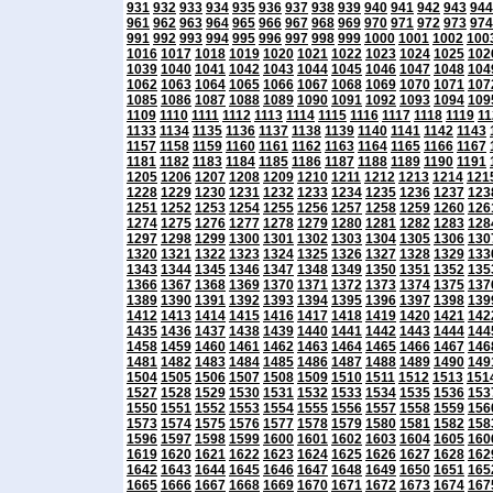
931
932
933
934
935
936
937
938
939
940
941
942
943
944
961
962
963
964
965
966
967
968
969
970
971
972
973
974
991
992
993
994
995
996
997
998
999
1000
1001
1002
100
1016
1017
1018
1019
1020
1021
1022
1023
1024
1025
102
1039
1040
1041
1042
1043
1044
1045
1046
1047
1048
104
1062
1063
1064
1065
1066
1067
1068
1069
1070
1071
107
1085
1086
1087
1088
1089
1090
1091
1092
1093
1094
109
1109
1110
1111
1112
1113
1114
1115
1116
1117
1118
1119
11
1133
1134
1135
1136
1137
1138
1139
1140
1141
1142
1143
1157
1158
1159
1160
1161
1162
1163
1164
1165
1166
1167
1181
1182
1183
1184
1185
1186
1187
1188
1189
1190
1191
1205
1206
1207
1208
1209
1210
1211
1212
1213
1214
121
1228
1229
1230
1231
1232
1233
1234
1235
1236
1237
123
1251
1252
1253
1254
1255
1256
1257
1258
1259
1260
126
1274
1275
1276
1277
1278
1279
1280
1281
1282
1283
128
1297
1298
1299
1300
1301
1302
1303
1304
1305
1306
130
1320
1321
1322
1323
1324
1325
1326
1327
1328
1329
133
1343
1344
1345
1346
1347
1348
1349
1350
1351
1352
135
1366
1367
1368
1369
1370
1371
1372
1373
1374
1375
137
1389
1390
1391
1392
1393
1394
1395
1396
1397
1398
139
1412
1413
1414
1415
1416
1417
1418
1419
1420
1421
142
1435
1436
1437
1438
1439
1440
1441
1442
1443
1444
144
1458
1459
1460
1461
1462
1463
1464
1465
1466
1467
146
1481
1482
1483
1484
1485
1486
1487
1488
1489
1490
149
1504
1505
1506
1507
1508
1509
1510
1511
1512
1513
151
1527
1528
1529
1530
1531
1532
1533
1534
1535
1536
153
1550
1551
1552
1553
1554
1555
1556
1557
1558
1559
156
1573
1574
1575
1576
1577
1578
1579
1580
1581
1582
158
1596
1597
1598
1599
1600
1601
1602
1603
1604
1605
160
1619
1620
1621
1622
1623
1624
1625
1626
1627
1628
162
1642
1643
1644
1645
1646
1647
1648
1649
1650
1651
165
1665
1666
1667
1668
1669
1670
1671
1672
1673
1674
167