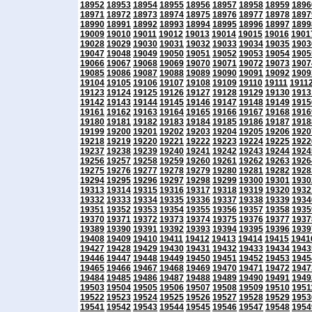
18952
18953
18954
18955
18956
18957
18958
18959
1896
18971
18972
18973
18974
18975
18976
18977
18978
1897
18990
18991
18992
18993
18994
18995
18996
18997
1899
19009
19010
19011
19012
19013
19014
19015
19016
1901
19028
19029
19030
19031
19032
19033
19034
19035
1903
19047
19048
19049
19050
19051
19052
19053
19054
1905
19066
19067
19068
19069
19070
19071
19072
19073
1907
19085
19086
19087
19088
19089
19090
19091
19092
1909
19104
19105
19106
19107
19108
19109
19110
19111
1911
19123
19124
19125
19126
19127
19128
19129
19130
1913
19142
19143
19144
19145
19146
19147
19148
19149
1915
19161
19162
19163
19164
19165
19166
19167
19168
1916
19180
19181
19182
19183
19184
19185
19186
19187
1918
19199
19200
19201
19202
19203
19204
19205
19206
1920
19218
19219
19220
19221
19222
19223
19224
19225
1922
19237
19238
19239
19240
19241
19242
19243
19244
1924
19256
19257
19258
19259
19260
19261
19262
19263
1926
19275
19276
19277
19278
19279
19280
19281
19282
1928
19294
19295
19296
19297
19298
19299
19300
19301
1930
19313
19314
19315
19316
19317
19318
19319
19320
1932
19332
19333
19334
19335
19336
19337
19338
19339
1934
19351
19352
19353
19354
19355
19356
19357
19358
1935
19370
19371
19372
19373
19374
19375
19376
19377
1937
19389
19390
19391
19392
19393
19394
19395
19396
1939
19408
19409
19410
19411
19412
19413
19414
19415
1941
19427
19428
19429
19430
19431
19432
19433
19434
1943
19446
19447
19448
19449
19450
19451
19452
19453
1945
19465
19466
19467
19468
19469
19470
19471
19472
1947
19484
19485
19486
19487
19488
19489
19490
19491
1949
19503
19504
19505
19506
19507
19508
19509
19510
1951
19522
19523
19524
19525
19526
19527
19528
19529
1953
19541
19542
19543
19544
19545
19546
19547
19548
1954