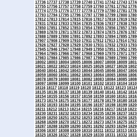
17736
17737
17738
17739
17740
17741
17742
17743
1774
17755
17756
17757
17758
17759
17760
17761
17762
1776
17774
17775
17776
17777
17778
17779
17780
17781
1778
17793
17794
17795
17796
17797
17798
17799
17800
1780
17812
17813
17814
17815
17816
17817
17818
17819
1782
17831
17832
17833
17834
17835
17836
17837
17838
1783
17850
17851
17852
17853
17854
17855
17856
17857
1785
17869
17870
17871
17872
17873
17874
17875
17876
1787
17888
17889
17890
17891
17892
17893
17894
17895
1789
17907
17908
17909
17910
17911
17912
17913
17914
1791
17926
17927
17928
17929
17930
17931
17932
17933
1793
17945
17946
17947
17948
17949
17950
17951
17952
1795
17964
17965
17966
17967
17968
17969
17970
17971
1797
17983
17984
17985
17986
17987
17988
17989
17990
1799
18002
18003
18004
18005
18006
18007
18008
18009
1801
18021
18022
18023
18024
18025
18026
18027
18028
1802
18040
18041
18042
18043
18044
18045
18046
18047
1804
18059
18060
18061
18062
18063
18064
18065
18066
1806
18078
18079
18080
18081
18082
18083
18084
18085
1808
18097
18098
18099
18100
18101
18102
18103
18104
1810
18116
18117
18118
18119
18120
18121
18122
18123
1812
18135
18136
18137
18138
18139
18140
18141
18142
1814
18154
18155
18156
18157
18158
18159
18160
18161
1816
18173
18174
18175
18176
18177
18178
18179
18180
1818
18192
18193
18194
18195
18196
18197
18198
18199
1820
18211
18212
18213
18214
18215
18216
18217
18218
1821
18230
18231
18232
18233
18234
18235
18236
18237
1823
18249
18250
18251
18252
18253
18254
18255
18256
1825
18268
18269
18270
18271
18272
18273
18274
18275
1827
18287
18288
18289
18290
18291
18292
18293
18294
1829
18306
18307
18308
18309
18310
18311
18312
18313
1831
18325
18326
18327
18328
18329
18330
18331
18332
1833