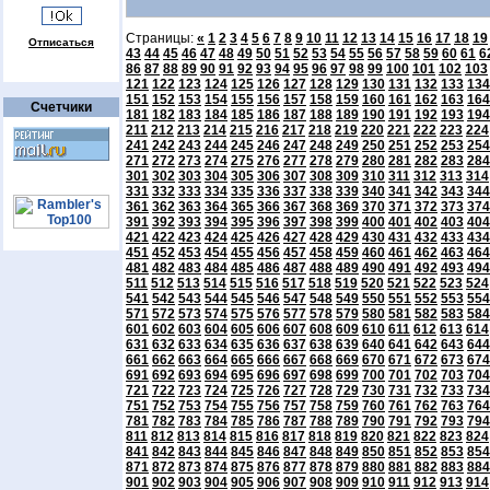
Страницы:
«
1
2
3
4
5
6
7
8
9
10
11
12
13
14
15
16
17
18
19
Отписаться
43
44
45
46
47
48
49
50
51
52
53
54
55
56
57
58
59
60
61
6
86
87
88
89
90
91
92
93
94
95
96
97
98
99
100
101
102
103
121
122
123
124
125
126
127
128
129
130
131
132
133
134
151
152
153
154
155
156
157
158
159
160
161
162
163
164
Счетчики
181
182
183
184
185
186
187
188
189
190
191
192
193
194
211
212
213
214
215
216
217
218
219
220
221
222
223
224
241
242
243
244
245
246
247
248
249
250
251
252
253
254
271
272
273
274
275
276
277
278
279
280
281
282
283
284
301
302
303
304
305
306
307
308
309
310
311
312
313
314
331
332
333
334
335
336
337
338
339
340
341
342
343
344
361
362
363
364
365
366
367
368
369
370
371
372
373
374
391
392
393
394
395
396
397
398
399
400
401
402
403
404
421
422
423
424
425
426
427
428
429
430
431
432
433
434
451
452
453
454
455
456
457
458
459
460
461
462
463
464
481
482
483
484
485
486
487
488
489
490
491
492
493
494
511
512
513
514
515
516
517
518
519
520
521
522
523
524
541
542
543
544
545
546
547
548
549
550
551
552
553
554
571
572
573
574
575
576
577
578
579
580
581
582
583
584
601
602
603
604
605
606
607
608
609
610
611
612
613
614
631
632
633
634
635
636
637
638
639
640
641
642
643
644
661
662
663
664
665
666
667
668
669
670
671
672
673
674
691
692
693
694
695
696
697
698
699
700
701
702
703
704
721
722
723
724
725
726
727
728
729
730
731
732
733
734
751
752
753
754
755
756
757
758
759
760
761
762
763
764
781
782
783
784
785
786
787
788
789
790
791
792
793
794
811
812
813
814
815
816
817
818
819
820
821
822
823
824
841
842
843
844
845
846
847
848
849
850
851
852
853
854
871
872
873
874
875
876
877
878
879
880
881
882
883
884
901
902
903
904
905
906
907
908
909
910
911
912
913
914