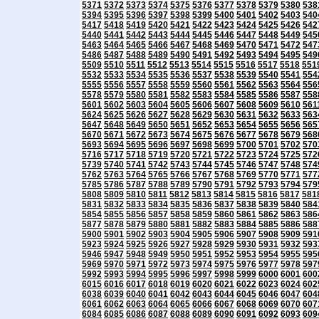
5371
5372
5373
5374
5375
5376
5377
5378
5379
5380
538
5394
5395
5396
5397
5398
5399
5400
5401
5402
5403
540
5417
5418
5419
5420
5421
5422
5423
5424
5425
5426
542
5440
5441
5442
5443
5444
5445
5446
5447
5448
5449
545
5463
5464
5465
5466
5467
5468
5469
5470
5471
5472
547
5486
5487
5488
5489
5490
5491
5492
5493
5494
5495
549
5509
5510
5511
5512
5513
5514
5515
5516
5517
5518
551
5532
5533
5534
5535
5536
5537
5538
5539
5540
5541
554
5555
5556
5557
5558
5559
5560
5561
5562
5563
5564
556
5578
5579
5580
5581
5582
5583
5584
5585
5586
5587
558
5601
5602
5603
5604
5605
5606
5607
5608
5609
5610
561
5624
5625
5626
5627
5628
5629
5630
5631
5632
5633
563
5647
5648
5649
5650
5651
5652
5653
5654
5655
5656
565
5670
5671
5672
5673
5674
5675
5676
5677
5678
5679
568
5693
5694
5695
5696
5697
5698
5699
5700
5701
5702
570
5716
5717
5718
5719
5720
5721
5722
5723
5724
5725
572
5739
5740
5741
5742
5743
5744
5745
5746
5747
5748
574
5762
5763
5764
5765
5766
5767
5768
5769
5770
5771
577
5785
5786
5787
5788
5789
5790
5791
5792
5793
5794
579
5808
5809
5810
5811
5812
5813
5814
5815
5816
5817
581
5831
5832
5833
5834
5835
5836
5837
5838
5839
5840
584
5854
5855
5856
5857
5858
5859
5860
5861
5862
5863
586
5877
5878
5879
5880
5881
5882
5883
5884
5885
5886
588
5900
5901
5902
5903
5904
5905
5906
5907
5908
5909
591
5923
5924
5925
5926
5927
5928
5929
5930
5931
5932
593
5946
5947
5948
5949
5950
5951
5952
5953
5954
5955
595
5969
5970
5971
5972
5973
5974
5975
5976
5977
5978
597
5992
5993
5994
5995
5996
5997
5998
5999
6000
6001
600
6015
6016
6017
6018
6019
6020
6021
6022
6023
6024
602
6038
6039
6040
6041
6042
6043
6044
6045
6046
6047
604
6061
6062
6063
6064
6065
6066
6067
6068
6069
6070
607
6084
6085
6086
6087
6088
6089
6090
6091
6092
6093
609