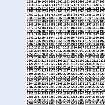
1688
1689
1690
1691
1692
1693
1694
1695
1696
1697
169
1711
1712
1713
1714
1715
1716
1717
1718
1719
1720
172
1734
1735
1736
1737
1738
1739
1740
1741
1742
1743
174
1757
1758
1759
1760
1761
1762
1763
1764
1765
1766
176
1780
1781
1782
1783
1784
1785
1786
1787
1788
1789
179
1803
1804
1805
1806
1807
1808
1809
1810
1811
1812
181
1826
1827
1828
1829
1830
1831
1832
1833
1834
1835
183
1849
1850
1851
1852
1853
1854
1855
1856
1857
1858
185
1872
1873
1874
1875
1876
1877
1878
1879
1880
1881
188
1895
1896
1897
1898
1899
1900
1901
1902
1903
1904
190
1918
1919
1920
1921
1922
1923
1924
1925
1926
1927
192
1941
1942
1943
1944
1945
1946
1947
1948
1949
1950
195
1964
1965
1966
1967
1968
1969
1970
1971
1972
1973
197
1987
1988
1989
1990
1991
1992
1993
1994
1995
1996
199
2010
2011
2012
2013
2014
2015
2016
2017
2018
2019
202
2033
2034
2035
2036
2037
2038
2039
2040
2041
2042
204
2056
2057
2058
2059
2060
2061
2062
2063
2064
2065
206
2079
2080
2081
2082
2083
2084
2085
2086
2087
2088
208
2102
2103
2104
2105
2106
2107
2108
2109
2110
2111
211
2126
2127
2128
2129
2130
2131
2132
2133
2134
2135
213
2149
2150
2151
2152
2153
2154
2155
2156
2157
2158
215
2172
2173
2174
2175
2176
2177
2178
2179
2180
2181
218
2195
2196
2197
2198
2199
2200
2201
2202
2203
2204
220
2218
2219
2220
2221
2222
2223
2224
2225
2226
2227
222
2241
2242
2243
2244
2245
2246
2247
2248
2249
2250
225
2264
2265
2266
2267
2268
2269
2270
2271
2272
2273
227
2287
2288
2289
2290
2291
2292
2293
2294
2295
2296
229
2310
2311
2312
2313
2314
2315
2316
2317
2318
2319
232
2333
2334
2335
2336
2337
2338
2339
2340
2341
2342
234
2356
2357
2358
2359
2360
2361
2362
2363
2364
2365
236
2379
2380
2381
2382
2383
2384
2385
2386
2387
2388
238
2402
2403
2404
2405
2406
2407
2408
2409
2410
2411
241