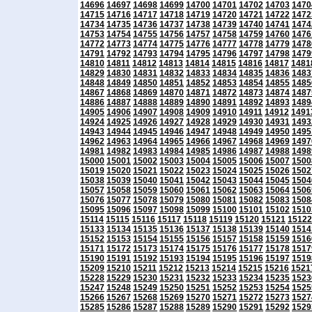
14696
14697
14698
14699
14700
14701
14702
14703
1470
14715
14716
14717
14718
14719
14720
14721
14722
1472
14734
14735
14736
14737
14738
14739
14740
14741
1474
14753
14754
14755
14756
14757
14758
14759
14760
1476
14772
14773
14774
14775
14776
14777
14778
14779
1478
14791
14792
14793
14794
14795
14796
14797
14798
1479
14810
14811
14812
14813
14814
14815
14816
14817
1481
14829
14830
14831
14832
14833
14834
14835
14836
1483
14848
14849
14850
14851
14852
14853
14854
14855
1485
14867
14868
14869
14870
14871
14872
14873
14874
1487
14886
14887
14888
14889
14890
14891
14892
14893
1489
14905
14906
14907
14908
14909
14910
14911
14912
1491
14924
14925
14926
14927
14928
14929
14930
14931
1493
14943
14944
14945
14946
14947
14948
14949
14950
1495
14962
14963
14964
14965
14966
14967
14968
14969
1497
14981
14982
14983
14984
14985
14986
14987
14988
1498
15000
15001
15002
15003
15004
15005
15006
15007
1500
15019
15020
15021
15022
15023
15024
15025
15026
1502
15038
15039
15040
15041
15042
15043
15044
15045
1504
15057
15058
15059
15060
15061
15062
15063
15064
1506
15076
15077
15078
15079
15080
15081
15082
15083
1508
15095
15096
15097
15098
15099
15100
15101
15102
1510
15114
15115
15116
15117
15118
15119
15120
15121
15122
15133
15134
15135
15136
15137
15138
15139
15140
1514
15152
15153
15154
15155
15156
15157
15158
15159
1516
15171
15172
15173
15174
15175
15176
15177
15178
1517
15190
15191
15192
15193
15194
15195
15196
15197
1519
15209
15210
15211
15212
15213
15214
15215
15216
1521
15228
15229
15230
15231
15232
15233
15234
15235
1523
15247
15248
15249
15250
15251
15252
15253
15254
1525
15266
15267
15268
15269
15270
15271
15272
15273
1527
15285
15286
15287
15288
15289
15290
15291
15292
1529