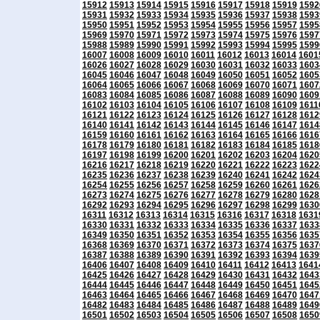
15912
15913
15914
15915
15916
15917
15918
15919
1592
15931
15932
15933
15934
15935
15936
15937
15938
1593
15950
15951
15952
15953
15954
15955
15956
15957
1595
15969
15970
15971
15972
15973
15974
15975
15976
1597
15988
15989
15990
15991
15992
15993
15994
15995
1599
16007
16008
16009
16010
16011
16012
16013
16014
1601
16026
16027
16028
16029
16030
16031
16032
16033
1603
16045
16046
16047
16048
16049
16050
16051
16052
1605
16064
16065
16066
16067
16068
16069
16070
16071
1607
16083
16084
16085
16086
16087
16088
16089
16090
1609
16102
16103
16104
16105
16106
16107
16108
16109
1611
16121
16122
16123
16124
16125
16126
16127
16128
1612
16140
16141
16142
16143
16144
16145
16146
16147
1614
16159
16160
16161
16162
16163
16164
16165
16166
1616
16178
16179
16180
16181
16182
16183
16184
16185
1618
16197
16198
16199
16200
16201
16202
16203
16204
1620
16216
16217
16218
16219
16220
16221
16222
16223
1622
16235
16236
16237
16238
16239
16240
16241
16242
1624
16254
16255
16256
16257
16258
16259
16260
16261
1626
16273
16274
16275
16276
16277
16278
16279
16280
1628
16292
16293
16294
16295
16296
16297
16298
16299
1630
16311
16312
16313
16314
16315
16316
16317
16318
1631
16330
16331
16332
16333
16334
16335
16336
16337
1633
16349
16350
16351
16352
16353
16354
16355
16356
1635
16368
16369
16370
16371
16372
16373
16374
16375
1637
16387
16388
16389
16390
16391
16392
16393
16394
1639
16406
16407
16408
16409
16410
16411
16412
16413
1641
16425
16426
16427
16428
16429
16430
16431
16432
1643
16444
16445
16446
16447
16448
16449
16450
16451
1645
16463
16464
16465
16466
16467
16468
16469
16470
1647
16482
16483
16484
16485
16486
16487
16488
16489
1649
16501
16502
16503
16504
16505
16506
16507
16508
1650