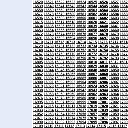
16520
16521
16522
16523
16524
16525
16526
16527
1652
16539
16540
16541
16542
16543
16544
16545
16546
1654
16558
16559
16560
16561
16562
16563
16564
16565
1656
16577
16578
16579
16580
16581
16582
16583
16584
1658
16596
16597
16598
16599
16600
16601
16602
16603
1660
16615
16616
16617
16618
16619
16620
16621
16622
1662
16634
16635
16636
16637
16638
16639
16640
16641
1664
16653
16654
16655
16656
16657
16658
16659
16660
1666
16672
16673
16674
16675
16676
16677
16678
16679
1668
16691
16692
16693
16694
16695
16696
16697
16698
1669
16710
16711
16712
16713
16714
16715
16716
16717
1671
16729
16730
16731
16732
16733
16734
16735
16736
1673
16748
16749
16750
16751
16752
16753
16754
16755
1675
16767
16768
16769
16770
16771
16772
16773
16774
1677
16786
16787
16788
16789
16790
16791
16792
16793
1679
16805
16806
16807
16808
16809
16810
16811
16812
1681
16824
16825
16826
16827
16828
16829
16830
16831
1683
16843
16844
16845
16846
16847
16848
16849
16850
1685
16862
16863
16864
16865
16866
16867
16868
16869
1687
16881
16882
16883
16884
16885
16886
16887
16888
1688
16900
16901
16902
16903
16904
16905
16906
16907
1690
16919
16920
16921
16922
16923
16924
16925
16926
1692
16938
16939
16940
16941
16942
16943
16944
16945
1694
16957
16958
16959
16960
16961
16962
16963
16964
1696
16976
16977
16978
16979
16980
16981
16982
16983
1698
16995
16996
16997
16998
16999
17000
17001
17002
1700
17014
17015
17016
17017
17018
17019
17020
17021
1702
17033
17034
17035
17036
17037
17038
17039
17040
1704
17052
17053
17054
17055
17056
17057
17058
17059
1706
17071
17072
17073
17074
17075
17076
17077
17078
1707
17090
17091
17092
17093
17094
17095
17096
17097
1709
17109
17110
17111
17112
17113
17114
17115
17116
17117