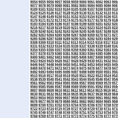
9054
9055
9056
9057
9058
9059
9060
9061
9062
9063
906
9077
9078
9079
9080
9081
9082
9083
9084
9085
9086
908
9100
9101
9102
9103
9104
9105
9106
9107
9108
9109
911
9124
9125
9126
9127
9128
9129
9130
9131
9132
9133
913
9147
9148
9149
9150
9151
9152
9153
9154
9155
9156
915
9170
9171
9172
9173
9174
9175
9176
9177
9178
9179
918
9193
9194
9195
9196
9197
9198
9199
9200
9201
9202
920
9216
9217
9218
9219
9220
9221
9222
9223
9224
9225
922
9239
9240
9241
9242
9243
9244
9245
9246
9247
9248
924
9262
9263
9264
9265
9266
9267
9268
9269
9270
9271
927
9285
9286
9287
9288
9289
9290
9291
9292
9293
9294
929
9308
9309
9310
9311
9312
9313
9314
9315
9316
9317
931
9331
9332
9333
9334
9335
9336
9337
9338
9339
9340
934
9354
9355
9356
9357
9358
9359
9360
9361
9362
9363
936
9377
9378
9379
9380
9381
9382
9383
9384
9385
9386
938
9400
9401
9402
9403
9404
9405
9406
9407
9408
9409
941
9423
9424
9425
9426
9427
9428
9429
9430
9431
9432
943
9446
9447
9448
9449
9450
9451
9452
9453
9454
9455
945
9469
9470
9471
9472
9473
9474
9475
9476
9477
9478
947
9492
9493
9494
9495
9496
9497
9498
9499
9500
9501
950
9515
9516
9517
9518
9519
9520
9521
9522
9523
9524
952
9538
9539
9540
9541
9542
9543
9544
9545
9546
9547
954
9561
9562
9563
9564
9565
9566
9567
9568
9569
9570
957
9584
9585
9586
9587
9588
9589
9590
9591
9592
9593
959
9607
9608
9609
9610
9611
9612
9613
9614
9615
9616
961
9630
9631
9632
9633
9634
9635
9636
9637
9638
9639
964
9653
9654
9655
9656
9657
9658
9659
9660
9661
9662
966
9676
9677
9678
9679
9680
9681
9682
9683
9684
9685
968
9699
9700
9701
9702
9703
9704
9705
9706
9707
9708
970
9722
9723
9724
9725
9726
9727
9728
9729
9730
9731
973
9745
9746
9747
9748
9749
9750
9751
9752
9753
9754
975
9768
9769
9770
9771
9772
9773
9774
9775
9776
9777
977