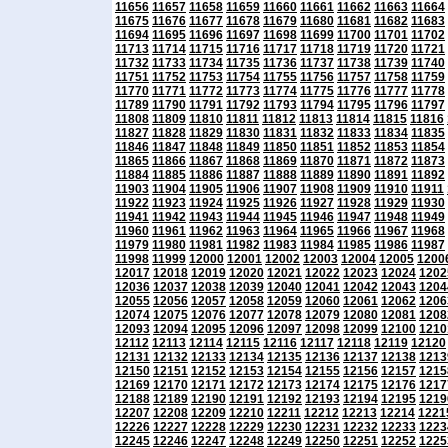
11656
11657
11658
11659
11660
11661
11662
11663
11664
11675
11676
11677
11678
11679
11680
11681
11682
11683
11694
11695
11696
11697
11698
11699
11700
11701
11702
11713
11714
11715
11716
11717
11718
11719
11720
11721
11732
11733
11734
11735
11736
11737
11738
11739
11740
11751
11752
11753
11754
11755
11756
11757
11758
11759
11770
11771
11772
11773
11774
11775
11776
11777
11778
11789
11790
11791
11792
11793
11794
11795
11796
11797
11808
11809
11810
11811
11812
11813
11814
11815
11816
11827
11828
11829
11830
11831
11832
11833
11834
11835
11846
11847
11848
11849
11850
11851
11852
11853
11854
11865
11866
11867
11868
11869
11870
11871
11872
11873
11884
11885
11886
11887
11888
11889
11890
11891
11892
11903
11904
11905
11906
11907
11908
11909
11910
11911
11922
11923
11924
11925
11926
11927
11928
11929
11930
11941
11942
11943
11944
11945
11946
11947
11948
11949
11960
11961
11962
11963
11964
11965
11966
11967
11968
11979
11980
11981
11982
11983
11984
11985
11986
11987
11998
11999
12000
12001
12002
12003
12004
12005
1200
12017
12018
12019
12020
12021
12022
12023
12024
1202
12036
12037
12038
12039
12040
12041
12042
12043
1204
12055
12056
12057
12058
12059
12060
12061
12062
1206
12074
12075
12076
12077
12078
12079
12080
12081
1208
12093
12094
12095
12096
12097
12098
12099
12100
1210
12112
12113
12114
12115
12116
12117
12118
12119
12120
12131
12132
12133
12134
12135
12136
12137
12138
1213
12150
12151
12152
12153
12154
12155
12156
12157
1215
12169
12170
12171
12172
12173
12174
12175
12176
1217
12188
12189
12190
12191
12192
12193
12194
12195
1219
12207
12208
12209
12210
12211
12212
12213
12214
1221
12226
12227
12228
12229
12230
12231
12232
12233
1223
12245
12246
12247
12248
12249
12250
12251
12252
1225