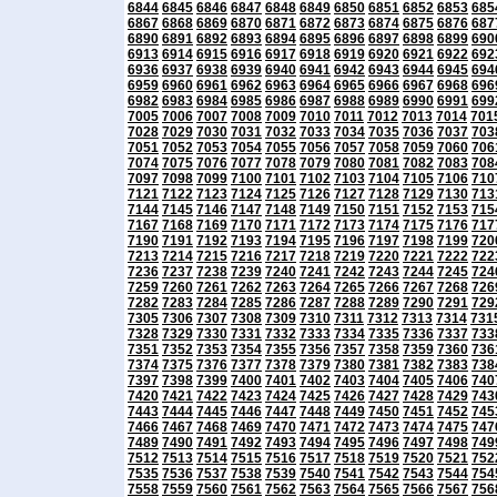
6844
6845
6846
6847
6848
6849
6850
6851
6852
6853
685
6867
6868
6869
6870
6871
6872
6873
6874
6875
6876
687
6890
6891
6892
6893
6894
6895
6896
6897
6898
6899
690
6913
6914
6915
6916
6917
6918
6919
6920
6921
6922
692
6936
6937
6938
6939
6940
6941
6942
6943
6944
6945
694
6959
6960
6961
6962
6963
6964
6965
6966
6967
6968
696
6982
6983
6984
6985
6986
6987
6988
6989
6990
6991
699
7005
7006
7007
7008
7009
7010
7011
7012
7013
7014
701
7028
7029
7030
7031
7032
7033
7034
7035
7036
7037
703
7051
7052
7053
7054
7055
7056
7057
7058
7059
7060
706
7074
7075
7076
7077
7078
7079
7080
7081
7082
7083
708
7097
7098
7099
7100
7101
7102
7103
7104
7105
7106
710
7121
7122
7123
7124
7125
7126
7127
7128
7129
7130
713
7144
7145
7146
7147
7148
7149
7150
7151
7152
7153
715
7167
7168
7169
7170
7171
7172
7173
7174
7175
7176
717
7190
7191
7192
7193
7194
7195
7196
7197
7198
7199
720
7213
7214
7215
7216
7217
7218
7219
7220
7221
7222
722
7236
7237
7238
7239
7240
7241
7242
7243
7244
7245
724
7259
7260
7261
7262
7263
7264
7265
7266
7267
7268
726
7282
7283
7284
7285
7286
7287
7288
7289
7290
7291
729
7305
7306
7307
7308
7309
7310
7311
7312
7313
7314
731
7328
7329
7330
7331
7332
7333
7334
7335
7336
7337
733
7351
7352
7353
7354
7355
7356
7357
7358
7359
7360
736
7374
7375
7376
7377
7378
7379
7380
7381
7382
7383
738
7397
7398
7399
7400
7401
7402
7403
7404
7405
7406
740
7420
7421
7422
7423
7424
7425
7426
7427
7428
7429
743
7443
7444
7445
7446
7447
7448
7449
7450
7451
7452
745
7466
7467
7468
7469
7470
7471
7472
7473
7474
7475
747
7489
7490
7491
7492
7493
7494
7495
7496
7497
7498
749
7512
7513
7514
7515
7516
7517
7518
7519
7520
7521
752
7535
7536
7537
7538
7539
7540
7541
7542
7543
7544
754
7558
7559
7560
7561
7562
7563
7564
7565
7566
7567
756