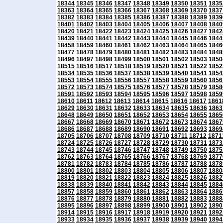
18344
18345
18346
18347
18348
18349
18350
18351
1835
18363
18364
18365
18366
18367
18368
18369
18370
1837
18382
18383
18384
18385
18386
18387
18388
18389
1839
18401
18402
18403
18404
18405
18406
18407
18408
1840
18420
18421
18422
18423
18424
18425
18426
18427
1842
18439
18440
18441
18442
18443
18444
18445
18446
1844
18458
18459
18460
18461
18462
18463
18464
18465
1846
18477
18478
18479
18480
18481
18482
18483
18484
1848
18496
18497
18498
18499
18500
18501
18502
18503
1850
18515
18516
18517
18518
18519
18520
18521
18522
1852
18534
18535
18536
18537
18538
18539
18540
18541
1854
18553
18554
18555
18556
18557
18558
18559
18560
1856
18572
18573
18574
18575
18576
18577
18578
18579
1858
18591
18592
18593
18594
18595
18596
18597
18598
1859
18610
18611
18612
18613
18614
18615
18616
18617
1861
18629
18630
18631
18632
18633
18634
18635
18636
1863
18648
18649
18650
18651
18652
18653
18654
18655
1865
18667
18668
18669
18670
18671
18672
18673
18674
1867
18686
18687
18688
18689
18690
18691
18692
18693
1869
18705
18706
18707
18708
18709
18710
18711
18712
1871
18724
18725
18726
18727
18728
18729
18730
18731
1873
18743
18744
18745
18746
18747
18748
18749
18750
1875
18762
18763
18764
18765
18766
18767
18768
18769
1877
18781
18782
18783
18784
18785
18786
18787
18788
1878
18800
18801
18802
18803
18804
18805
18806
18807
1880
18819
18820
18821
18822
18823
18824
18825
18826
1882
18838
18839
18840
18841
18842
18843
18844
18845
1884
18857
18858
18859
18860
18861
18862
18863
18864
1886
18876
18877
18878
18879
18880
18881
18882
18883
1888
18895
18896
18897
18898
18899
18900
18901
18902
1890
18914
18915
18916
18917
18918
18919
18920
18921
1892
18933
18934
18935
18936
18937
18938
18939
18940
1894