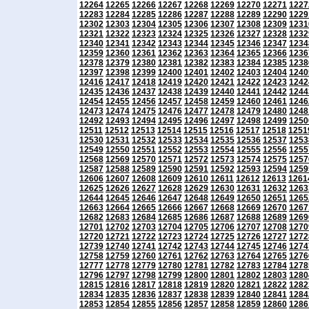
12264
12265
12266
12267
12268
12269
12270
12271
1227
12283
12284
12285
12286
12287
12288
12289
12290
1229
12302
12303
12304
12305
12306
12307
12308
12309
1231
12321
12322
12323
12324
12325
12326
12327
12328
1232
12340
12341
12342
12343
12344
12345
12346
12347
1234
12359
12360
12361
12362
12363
12364
12365
12366
1236
12378
12379
12380
12381
12382
12383
12384
12385
1238
12397
12398
12399
12400
12401
12402
12403
12404
1240
12416
12417
12418
12419
12420
12421
12422
12423
1242
12435
12436
12437
12438
12439
12440
12441
12442
1244
12454
12455
12456
12457
12458
12459
12460
12461
1246
12473
12474
12475
12476
12477
12478
12479
12480
1248
12492
12493
12494
12495
12496
12497
12498
12499
1250
12511
12512
12513
12514
12515
12516
12517
12518
1251
12530
12531
12532
12533
12534
12535
12536
12537
1253
12549
12550
12551
12552
12553
12554
12555
12556
1255
12568
12569
12570
12571
12572
12573
12574
12575
1257
12587
12588
12589
12590
12591
12592
12593
12594
1259
12606
12607
12608
12609
12610
12611
12612
12613
1261
12625
12626
12627
12628
12629
12630
12631
12632
1263
12644
12645
12646
12647
12648
12649
12650
12651
1265
12663
12664
12665
12666
12667
12668
12669
12670
1267
12682
12683
12684
12685
12686
12687
12688
12689
1269
12701
12702
12703
12704
12705
12706
12707
12708
1270
12720
12721
12722
12723
12724
12725
12726
12727
1272
12739
12740
12741
12742
12743
12744
12745
12746
1274
12758
12759
12760
12761
12762
12763
12764
12765
1276
12777
12778
12779
12780
12781
12782
12783
12784
1278
12796
12797
12798
12799
12800
12801
12802
12803
1280
12815
12816
12817
12818
12819
12820
12821
12822
1282
12834
12835
12836
12837
12838
12839
12840
12841
1284
12853
12854
12855
12856
12857
12858
12859
12860
1286