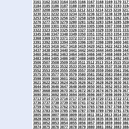
3161
3162
3163
3164
3165
3166
3167
3168
3169
3170
317
3184
3185
3186
3187
3188
3189
3190
3191
3192
3193
319
3207
3208
3209
3210
3211
3212
3213
3214
3215
3216
321
3230
3231
3232
3233
3234
3235
3236
3237
3238
3239
324
3253
3254
3255
3256
3257
3258
3259
3260
3261
3262
326
3276
3277
3278
3279
3280
3281
3282
3283
3284
3285
328
3299
3300
3301
3302
3303
3304
3305
3306
3307
3308
330
3322
3323
3324
3325
3326
3327
3328
3329
3330
3331
333
3345
3346
3347
3348
3349
3350
3351
3352
3353
3354
335
3368
3369
3370
3371
3372
3373
3374
3375
3376
3377
337
3391
3392
3393
3394
3395
3396
3397
3398
3399
3400
340
3414
3415
3416
3417
3418
3419
3420
3421
3422
3423
342
3437
3438
3439
3440
3441
3442
3443
3444
3445
3446
344
3460
3461
3462
3463
3464
3465
3466
3467
3468
3469
347
3483
3484
3485
3486
3487
3488
3489
3490
3491
3492
349
3506
3507
3508
3509
3510
3511
3512
3513
3514
3515
351
3529
3530
3531
3532
3533
3534
3535
3536
3537
3538
353
3552
3553
3554
3555
3556
3557
3558
3559
3560
3561
356
3575
3576
3577
3578
3579
3580
3581
3582
3583
3584
358
3598
3599
3600
3601
3602
3603
3604
3605
3606
3607
360
3621
3622
3623
3624
3625
3626
3627
3628
3629
3630
363
3644
3645
3646
3647
3648
3649
3650
3651
3652
3653
365
3667
3668
3669
3670
3671
3672
3673
3674
3675
3676
367
3690
3691
3692
3693
3694
3695
3696
3697
3698
3699
370
3713
3714
3715
3716
3717
3718
3719
3720
3721
3722
372
3736
3737
3738
3739
3740
3741
3742
3743
3744
3745
374
3759
3760
3761
3762
3763
3764
3765
3766
3767
3768
376
3782
3783
3784
3785
3786
3787
3788
3789
3790
3791
379
3805
3806
3807
3808
3809
3810
3811
3812
3813
3814
381
3828
3829
3830
3831
3832
3833
3834
3835
3836
3837
383
3851
3852
3853
3854
3855
3856
3857
3858
3859
3860
386
3874
3875
3876
3877
3878
3879
3880
3881
3882
3883
388