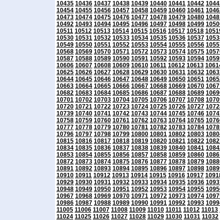
10435
10436
10437
10438
10439
10440
10441
10442
1044
10454
10455
10456
10457
10458
10459
10460
10461
1046
10473
10474
10475
10476
10477
10478
10479
10480
1048
10492
10493
10494
10495
10496
10497
10498
10499
1050
10511
10512
10513
10514
10515
10516
10517
10518
1051
10530
10531
10532
10533
10534
10535
10536
10537
1053
10549
10550
10551
10552
10553
10554
10555
10556
1055
10568
10569
10570
10571
10572
10573
10574
10575
1057
10587
10588
10589
10590
10591
10592
10593
10594
1059
10606
10607
10608
10609
10610
10611
10612
10613
1061
10625
10626
10627
10628
10629
10630
10631
10632
1063
10644
10645
10646
10647
10648
10649
10650
10651
1065
10663
10664
10665
10666
10667
10668
10669
10670
1067
10682
10683
10684
10685
10686
10687
10688
10689
1069
10701
10702
10703
10704
10705
10706
10707
10708
1070
10720
10721
10722
10723
10724
10725
10726
10727
1072
10739
10740
10741
10742
10743
10744
10745
10746
1074
10758
10759
10760
10761
10762
10763
10764
10765
1076
10777
10778
10779
10780
10781
10782
10783
10784
1078
10796
10797
10798
10799
10800
10801
10802
10803
1080
10815
10816
10817
10818
10819
10820
10821
10822
1082
10834
10835
10836
10837
10838
10839
10840
10841
1084
10853
10854
10855
10856
10857
10858
10859
10860
1086
10872
10873
10874
10875
10876
10877
10878
10879
1088
10891
10892
10893
10894
10895
10896
10897
10898
1089
10910
10911
10912
10913
10914
10915
10916
10917
1091
10929
10930
10931
10932
10933
10934
10935
10936
1093
10948
10949
10950
10951
10952
10953
10954
10955
1095
10967
10968
10969
10970
10971
10972
10973
10974
1097
10986
10987
10988
10989
10990
10991
10992
10993
1099
11005
11006
11007
11008
11009
11010
11011
11012
11013
11024
11025
11026
11027
11028
11029
11030
11031
11032