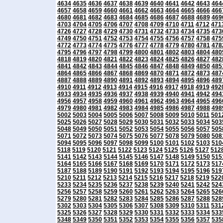
4634
4635
4636
4637
4638
4639
4640
4641
4642
4643
464
4657
4658
4659
4660
4661
4662
4663
4664
4665
4666
466
4680
4681
4682
4683
4684
4685
4686
4687
4688
4689
469
4703
4704
4705
4706
4707
4708
4709
4710
4711
4712
471
4726
4727
4728
4729
4730
4731
4732
4733
4734
4735
473
4749
4750
4751
4752
4753
4754
4755
4756
4757
4758
475
4772
4773
4774
4775
4776
4777
4778
4779
4780
4781
478
4795
4796
4797
4798
4799
4800
4801
4802
4803
4804
480
4818
4819
4820
4821
4822
4823
4824
4825
4826
4827
482
4841
4842
4843
4844
4845
4846
4847
4848
4849
4850
485
4864
4865
4866
4867
4868
4869
4870
4871
4872
4873
487
4887
4888
4889
4890
4891
4892
4893
4894
4895
4896
489
4910
4911
4912
4913
4914
4915
4916
4917
4918
4919
492
4933
4934
4935
4936
4937
4938
4939
4940
4941
4942
494
4956
4957
4958
4959
4960
4961
4962
4963
4964
4965
496
4979
4980
4981
4982
4983
4984
4985
4986
4987
4988
498
5002
5003
5004
5005
5006
5007
5008
5009
5010
5011
501
5025
5026
5027
5028
5029
5030
5031
5032
5033
5034
503
5048
5049
5050
5051
5052
5053
5054
5055
5056
5057
505
5071
5072
5073
5074
5075
5076
5077
5078
5079
5080
508
5094
5095
5096
5097
5098
5099
5100
5101
5102
5103
510
5118
5119
5120
5121
5122
5123
5124
5125
5126
5127
512
5141
5142
5143
5144
5145
5146
5147
5148
5149
5150
515
5164
5165
5166
5167
5168
5169
5170
5171
5172
5173
517
5187
5188
5189
5190
5191
5192
5193
5194
5195
5196
519
5210
5211
5212
5213
5214
5215
5216
5217
5218
5219
522
5233
5234
5235
5236
5237
5238
5239
5240
5241
5242
524
5256
5257
5258
5259
5260
5261
5262
5263
5264
5265
526
5279
5280
5281
5282
5283
5284
5285
5286
5287
5288
528
5302
5303
5304
5305
5306
5307
5308
5309
5310
5311
531
5325
5326
5327
5328
5329
5330
5331
5332
5333
5334
533
5348
5349
5350
5351
5352
5353
5354
5355
5356
5357
535