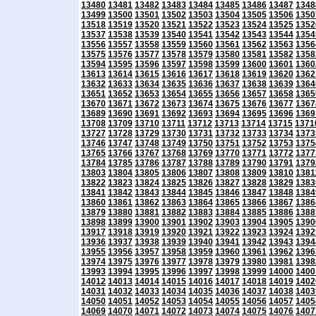
13480
13481
13482
13483
13484
13485
13486
13487
1348
13499
13500
13501
13502
13503
13504
13505
13506
1350
13518
13519
13520
13521
13522
13523
13524
13525
1352
13537
13538
13539
13540
13541
13542
13543
13544
1354
13556
13557
13558
13559
13560
13561
13562
13563
1356
13575
13576
13577
13578
13579
13580
13581
13582
1358
13594
13595
13596
13597
13598
13599
13600
13601
1360
13613
13614
13615
13616
13617
13618
13619
13620
1362
13632
13633
13634
13635
13636
13637
13638
13639
1364
13651
13652
13653
13654
13655
13656
13657
13658
1365
13670
13671
13672
13673
13674
13675
13676
13677
1367
13689
13690
13691
13692
13693
13694
13695
13696
1369
13708
13709
13710
13711
13712
13713
13714
13715
1371
13727
13728
13729
13730
13731
13732
13733
13734
1373
13746
13747
13748
13749
13750
13751
13752
13753
1375
13765
13766
13767
13768
13769
13770
13771
13772
1377
13784
13785
13786
13787
13788
13789
13790
13791
1379
13803
13804
13805
13806
13807
13808
13809
13810
1381
13822
13823
13824
13825
13826
13827
13828
13829
1383
13841
13842
13843
13844
13845
13846
13847
13848
1384
13860
13861
13862
13863
13864
13865
13866
13867
1386
13879
13880
13881
13882
13883
13884
13885
13886
1388
13898
13899
13900
13901
13902
13903
13904
13905
1390
13917
13918
13919
13920
13921
13922
13923
13924
1392
13936
13937
13938
13939
13940
13941
13942
13943
1394
13955
13956
13957
13958
13959
13960
13961
13962
1396
13974
13975
13976
13977
13978
13979
13980
13981
1398
13993
13994
13995
13996
13997
13998
13999
14000
1400
14012
14013
14014
14015
14016
14017
14018
14019
1402
14031
14032
14033
14034
14035
14036
14037
14038
1403
14050
14051
14052
14053
14054
14055
14056
14057
1405
14069
14070
14071
14072
14073
14074
14075
14076
1407