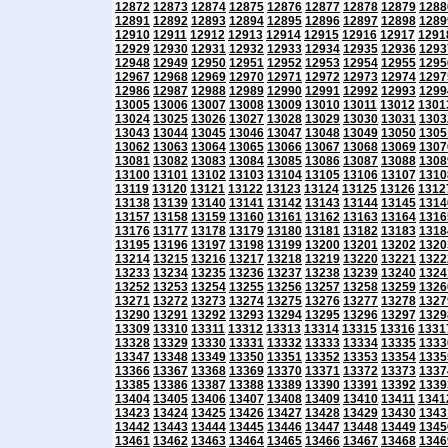
12872
12873
12874
12875
12876
12877
12878
12879
1288
12891
12892
12893
12894
12895
12896
12897
12898
1289
12910
12911
12912
12913
12914
12915
12916
12917
1291
12929
12930
12931
12932
12933
12934
12935
12936
1293
12948
12949
12950
12951
12952
12953
12954
12955
1295
12967
12968
12969
12970
12971
12972
12973
12974
1297
12986
12987
12988
12989
12990
12991
12992
12993
1299
13005
13006
13007
13008
13009
13010
13011
13012
1301
13024
13025
13026
13027
13028
13029
13030
13031
1303
13043
13044
13045
13046
13047
13048
13049
13050
1305
13062
13063
13064
13065
13066
13067
13068
13069
1307
13081
13082
13083
13084
13085
13086
13087
13088
1308
13100
13101
13102
13103
13104
13105
13106
13107
1310
13119
13120
13121
13122
13123
13124
13125
13126
1312
13138
13139
13140
13141
13142
13143
13144
13145
1314
13157
13158
13159
13160
13161
13162
13163
13164
1316
13176
13177
13178
13179
13180
13181
13182
13183
1318
13195
13196
13197
13198
13199
13200
13201
13202
1320
13214
13215
13216
13217
13218
13219
13220
13221
1322
13233
13234
13235
13236
13237
13238
13239
13240
1324
13252
13253
13254
13255
13256
13257
13258
13259
1326
13271
13272
13273
13274
13275
13276
13277
13278
1327
13290
13291
13292
13293
13294
13295
13296
13297
1329
13309
13310
13311
13312
13313
13314
13315
13316
1331
13328
13329
13330
13331
13332
13333
13334
13335
1333
13347
13348
13349
13350
13351
13352
13353
13354
1335
13366
13367
13368
13369
13370
13371
13372
13373
1337
13385
13386
13387
13388
13389
13390
13391
13392
1339
13404
13405
13406
13407
13408
13409
13410
13411
1341
13423
13424
13425
13426
13427
13428
13429
13430
1343
13442
13443
13444
13445
13446
13447
13448
13449
1345
13461
13462
13463
13464
13465
13466
13467
13468
1346