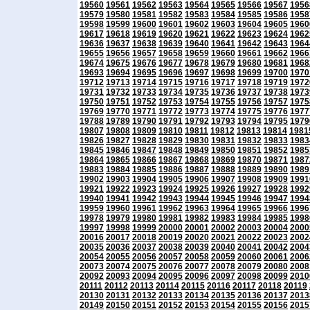
19560
19561
19562
19563
19564
19565
19566
19567
1956
19579
19580
19581
19582
19583
19584
19585
19586
1958
19598
19599
19600
19601
19602
19603
19604
19605
1960
19617
19618
19619
19620
19621
19622
19623
19624
1962
19636
19637
19638
19639
19640
19641
19642
19643
1964
19655
19656
19657
19658
19659
19660
19661
19662
1966
19674
19675
19676
19677
19678
19679
19680
19681
1968
19693
19694
19695
19696
19697
19698
19699
19700
1970
19712
19713
19714
19715
19716
19717
19718
19719
1972
19731
19732
19733
19734
19735
19736
19737
19738
1973
19750
19751
19752
19753
19754
19755
19756
19757
1975
19769
19770
19771
19772
19773
19774
19775
19776
1977
19788
19789
19790
19791
19792
19793
19794
19795
1979
19807
19808
19809
19810
19811
19812
19813
19814
1981
19826
19827
19828
19829
19830
19831
19832
19833
1983
19845
19846
19847
19848
19849
19850
19851
19852
1985
19864
19865
19866
19867
19868
19869
19870
19871
1987
19883
19884
19885
19886
19887
19888
19889
19890
1989
19902
19903
19904
19905
19906
19907
19908
19909
1991
19921
19922
19923
19924
19925
19926
19927
19928
1992
19940
19941
19942
19943
19944
19945
19946
19947
1994
19959
19960
19961
19962
19963
19964
19965
19966
1996
19978
19979
19980
19981
19982
19983
19984
19985
1998
19997
19998
19999
20000
20001
20002
20003
20004
2000
20016
20017
20018
20019
20020
20021
20022
20023
2002
20035
20036
20037
20038
20039
20040
20041
20042
2004
20054
20055
20056
20057
20058
20059
20060
20061
2006
20073
20074
20075
20076
20077
20078
20079
20080
2008
20092
20093
20094
20095
20096
20097
20098
20099
2010
20111
20112
20113
20114
20115
20116
20117
20118
20119
20130
20131
20132
20133
20134
20135
20136
20137
2013
20149
20150
20151
20152
20153
20154
20155
20156
2015