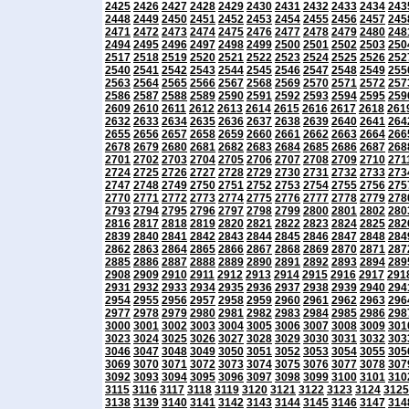
2425
2426
2427
2428
2429
2430
2431
2432
2433
2434
243
2448
2449
2450
2451
2452
2453
2454
2455
2456
2457
245
2471
2472
2473
2474
2475
2476
2477
2478
2479
2480
248
2494
2495
2496
2497
2498
2499
2500
2501
2502
2503
250
2517
2518
2519
2520
2521
2522
2523
2524
2525
2526
252
2540
2541
2542
2543
2544
2545
2546
2547
2548
2549
255
2563
2564
2565
2566
2567
2568
2569
2570
2571
2572
257
2586
2587
2588
2589
2590
2591
2592
2593
2594
2595
259
2609
2610
2611
2612
2613
2614
2615
2616
2617
2618
261
2632
2633
2634
2635
2636
2637
2638
2639
2640
2641
264
2655
2656
2657
2658
2659
2660
2661
2662
2663
2664
266
2678
2679
2680
2681
2682
2683
2684
2685
2686
2687
268
2701
2702
2703
2704
2705
2706
2707
2708
2709
2710
271
2724
2725
2726
2727
2728
2729
2730
2731
2732
2733
273
2747
2748
2749
2750
2751
2752
2753
2754
2755
2756
275
2770
2771
2772
2773
2774
2775
2776
2777
2778
2779
278
2793
2794
2795
2796
2797
2798
2799
2800
2801
2802
280
2816
2817
2818
2819
2820
2821
2822
2823
2824
2825
282
2839
2840
2841
2842
2843
2844
2845
2846
2847
2848
284
2862
2863
2864
2865
2866
2867
2868
2869
2870
2871
287
2885
2886
2887
2888
2889
2890
2891
2892
2893
2894
289
2908
2909
2910
2911
2912
2913
2914
2915
2916
2917
291
2931
2932
2933
2934
2935
2936
2937
2938
2939
2940
294
2954
2955
2956
2957
2958
2959
2960
2961
2962
2963
296
2977
2978
2979
2980
2981
2982
2983
2984
2985
2986
298
3000
3001
3002
3003
3004
3005
3006
3007
3008
3009
301
3023
3024
3025
3026
3027
3028
3029
3030
3031
3032
303
3046
3047
3048
3049
3050
3051
3052
3053
3054
3055
305
3069
3070
3071
3072
3073
3074
3075
3076
3077
3078
307
3092
3093
3094
3095
3096
3097
3098
3099
3100
3101
310
3115
3116
3117
3118
3119
3120
3121
3122
3123
3124
3125
3138
3139
3140
3141
3142
3143
3144
3145
3146
3147
314