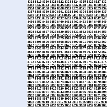
8318
8319
8320
8321
8322
8323
8324
8325
8326
8327
832
8341
8342
8343
8344
8345
8346
8347
8348
8349
8350
835
8364
8365
8366
8367
8368
8369
8370
8371
8372
8373
837
8387
8388
8389
8390
8391
8392
8393
8394
8395
8396
839
8410
8411
8412
8413
8414
8415
8416
8417
8418
8419
842
8433
8434
8435
8436
8437
8438
8439
8440
8441
8442
844
8456
8457
8458
8459
8460
8461
8462
8463
8464
8465
846
8479
8480
8481
8482
8483
8484
8485
8486
8487
8488
848
8502
8503
8504
8505
8506
8507
8508
8509
8510
8511
851
8525
8526
8527
8528
8529
8530
8531
8532
8533
8534
853
8548
8549
8550
8551
8552
8553
8554
8555
8556
8557
855
8571
8572
8573
8574
8575
8576
8577
8578
8579
8580
858
8594
8595
8596
8597
8598
8599
8600
8601
8602
8603
860
8617
8618
8619
8620
8621
8622
8623
8624
8625
8626
862
8640
8641
8642
8643
8644
8645
8646
8647
8648
8649
865
8663
8664
8665
8666
8667
8668
8669
8670
8671
8672
867
8686
8687
8688
8689
8690
8691
8692
8693
8694
8695
869
8709
8710
8711
8712
8713
8714
8715
8716
8717
8718
871
8732
8733
8734
8735
8736
8737
8738
8739
8740
8741
874
8755
8756
8757
8758
8759
8760
8761
8762
8763
8764
876
8778
8779
8780
8781
8782
8783
8784
8785
8786
8787
878
8801
8802
8803
8804
8805
8806
8807
8808
8809
8810
881
8824
8825
8826
8827
8828
8829
8830
8831
8832
8833
883
8847
8848
8849
8850
8851
8852
8853
8854
8855
8856
885
8870
8871
8872
8873
8874
8875
8876
8877
8878
8879
888
8893
8894
8895
8896
8897
8898
8899
8900
8901
8902
890
8916
8917
8918
8919
8920
8921
8922
8923
8924
8925
892
8939
8940
8941
8942
8943
8944
8945
8946
8947
8948
894
8962
8963
8964
8965
8966
8967
8968
8969
8970
8971
897
8985
8986
8987
8988
8989
8990
8991
8992
8993
8994
899
9008
9009
9010
9011
9012
9013
9014
9015
9016
9017
901
9031
9032
9033
9034
9035
9036
9037
9038
9039
9040
904