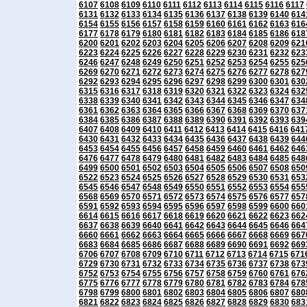
6107
6108
6109
6110
6111
6112
6113
6114
6115
6116
6117
6131
6132
6133
6134
6135
6136
6137
6138
6139
6140
614
6154
6155
6156
6157
6158
6159
6160
6161
6162
6163
616
6177
6178
6179
6180
6181
6182
6183
6184
6185
6186
618
6200
6201
6202
6203
6204
6205
6206
6207
6208
6209
621
6223
6224
6225
6226
6227
6228
6229
6230
6231
6232
623
6246
6247
6248
6249
6250
6251
6252
6253
6254
6255
625
6269
6270
6271
6272
6273
6274
6275
6276
6277
6278
627
6292
6293
6294
6295
6296
6297
6298
6299
6300
6301
630
6315
6316
6317
6318
6319
6320
6321
6322
6323
6324
632
6338
6339
6340
6341
6342
6343
6344
6345
6346
6347
634
6361
6362
6363
6364
6365
6366
6367
6368
6369
6370
637
6384
6385
6386
6387
6388
6389
6390
6391
6392
6393
639
6407
6408
6409
6410
6411
6412
6413
6414
6415
6416
641
6430
6431
6432
6433
6434
6435
6436
6437
6438
6439
644
6453
6454
6455
6456
6457
6458
6459
6460
6461
6462
646
6476
6477
6478
6479
6480
6481
6482
6483
6484
6485
648
6499
6500
6501
6502
6503
6504
6505
6506
6507
6508
650
6522
6523
6524
6525
6526
6527
6528
6529
6530
6531
653
6545
6546
6547
6548
6549
6550
6551
6552
6553
6554
655
6568
6569
6570
6571
6572
6573
6574
6575
6576
6577
657
6591
6592
6593
6594
6595
6596
6597
6598
6599
6600
660
6614
6615
6616
6617
6618
6619
6620
6621
6622
6623
662
6637
6638
6639
6640
6641
6642
6643
6644
6645
6646
664
6660
6661
6662
6663
6664
6665
6666
6667
6668
6669
667
6683
6684
6685
6686
6687
6688
6689
6690
6691
6692
669
6706
6707
6708
6709
6710
6711
6712
6713
6714
6715
671
6729
6730
6731
6732
6733
6734
6735
6736
6737
6738
673
6752
6753
6754
6755
6756
6757
6758
6759
6760
6761
676
6775
6776
6777
6778
6779
6780
6781
6782
6783
6784
678
6798
6799
6800
6801
6802
6803
6804
6805
6806
6807
680
6821
6822
6823
6824
6825
6826
6827
6828
6829
6830
683