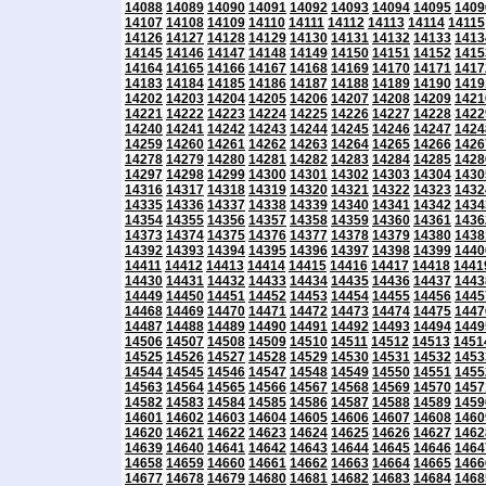
14088
14089
14090
14091
14092
14093
14094
14095
1409
14107
14108
14109
14110
14111
14112
14113
14114
14115
14126
14127
14128
14129
14130
14131
14132
14133
1413
14145
14146
14147
14148
14149
14150
14151
14152
1415
14164
14165
14166
14167
14168
14169
14170
14171
1417
14183
14184
14185
14186
14187
14188
14189
14190
1419
14202
14203
14204
14205
14206
14207
14208
14209
1421
14221
14222
14223
14224
14225
14226
14227
14228
1422
14240
14241
14242
14243
14244
14245
14246
14247
1424
14259
14260
14261
14262
14263
14264
14265
14266
1426
14278
14279
14280
14281
14282
14283
14284
14285
1428
14297
14298
14299
14300
14301
14302
14303
14304
1430
14316
14317
14318
14319
14320
14321
14322
14323
1432
14335
14336
14337
14338
14339
14340
14341
14342
1434
14354
14355
14356
14357
14358
14359
14360
14361
1436
14373
14374
14375
14376
14377
14378
14379
14380
1438
14392
14393
14394
14395
14396
14397
14398
14399
1440
14411
14412
14413
14414
14415
14416
14417
14418
1441
14430
14431
14432
14433
14434
14435
14436
14437
1443
14449
14450
14451
14452
14453
14454
14455
14456
1445
14468
14469
14470
14471
14472
14473
14474
14475
1447
14487
14488
14489
14490
14491
14492
14493
14494
1449
14506
14507
14508
14509
14510
14511
14512
14513
1451
14525
14526
14527
14528
14529
14530
14531
14532
1453
14544
14545
14546
14547
14548
14549
14550
14551
1455
14563
14564
14565
14566
14567
14568
14569
14570
1457
14582
14583
14584
14585
14586
14587
14588
14589
1459
14601
14602
14603
14604
14605
14606
14607
14608
1460
14620
14621
14622
14623
14624
14625
14626
14627
1462
14639
14640
14641
14642
14643
14644
14645
14646
1464
14658
14659
14660
14661
14662
14663
14664
14665
1466
14677
14678
14679
14680
14681
14682
14683
14684
1468