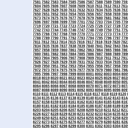
7581
7582
7583
7584
7585
7586
7587
7588
7589
7590
759
7604
7605
7606
7607
7608
7609
7610
7611
7612
7613
761
7627
7628
7629
7630
7631
7632
7633
7634
7635
7636
763
7650
7651
7652
7653
7654
7655
7656
7657
7658
7659
766
7673
7674
7675
7676
7677
7678
7679
7680
7681
7682
768
7696
7697
7698
7699
7700
7701
7702
7703
7704
7705
770
7719
7720
7721
7722
7723
7724
7725
7726
7727
7728
772
7742
7743
7744
7745
7746
7747
7748
7749
7750
7751
775
7765
7766
7767
7768
7769
7770
7771
7772
7773
7774
777
7788
7789
7790
7791
7792
7793
7794
7795
7796
7797
779
7811
7812
7813
7814
7815
7816
7817
7818
7819
7820
782
7834
7835
7836
7837
7838
7839
7840
7841
7842
7843
784
7857
7858
7859
7860
7861
7862
7863
7864
7865
7866
786
7880
7881
7882
7883
7884
7885
7886
7887
7888
7889
789
7903
7904
7905
7906
7907
7908
7909
7910
7911
7912
791
7926
7927
7928
7929
7930
7931
7932
7933
7934
7935
793
7949
7950
7951
7952
7953
7954
7955
7956
7957
7958
795
7972
7973
7974
7975
7976
7977
7978
7979
7980
7981
798
7995
7996
7997
7998
7999
8000
8001
8002
8003
8004
800
8018
8019
8020
8021
8022
8023
8024
8025
8026
8027
802
8041
8042
8043
8044
8045
8046
8047
8048
8049
8050
805
8064
8065
8066
8067
8068
8069
8070
8071
8072
8073
807
8087
8088
8089
8090
8091
8092
8093
8094
8095
8096
809
8110
8111
8112
8113
8114
8115
8116
8117
8118
8119
8120
8134
8135
8136
8137
8138
8139
8140
8141
8142
8143
814
8157
8158
8159
8160
8161
8162
8163
8164
8165
8166
816
8180
8181
8182
8183
8184
8185
8186
8187
8188
8189
819
8203
8204
8205
8206
8207
8208
8209
8210
8211
8212
821
8226
8227
8228
8229
8230
8231
8232
8233
8234
8235
823
8249
8250
8251
8252
8253
8254
8255
8256
8257
8258
825
8272
8273
8274
8275
8276
8277
8278
8279
8280
8281
828
8295
8296
8297
8298
8299
8300
8301
8302
8303
8304
830