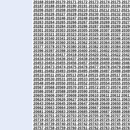
20168
20169
20170
20171
20172
20173
20174
20175
2017
20187
20188
20189
20190
20191
20192
20193
20194
2019
20206
20207
20208
20209
20210
20211
20212
20213
2021
20225
20226
20227
20228
20229
20230
20231
20232
2023
20244
20245
20246
20247
20248
20249
20250
20251
2025
20263
20264
20265
20266
20267
20268
20269
20270
2027
20282
20283
20284
20285
20286
20287
20288
20289
2029
20301
20302
20303
20304
20305
20306
20307
20308
2030
20320
20321
20322
20323
20324
20325
20326
20327
2032
20339
20340
20341
20342
20343
20344
20345
20346
2034
20358
20359
20360
20361
20362
20363
20364
20365
2036
20377
20378
20379
20380
20381
20382
20383
20384
2038
20396
20397
20398
20399
20400
20401
20402
20403
2040
20415
20416
20417
20418
20419
20420
20421
20422
2042
20434
20435
20436
20437
20438
20439
20440
20441
2044
20453
20454
20455
20456
20457
20458
20459
20460
2046
20472
20473
20474
20475
20476
20477
20478
20479
2048
20491
20492
20493
20494
20495
20496
20497
20498
2049
20510
20511
20512
20513
20514
20515
20516
20517
2051
20529
20530
20531
20532
20533
20534
20535
20536
2053
20548
20549
20550
20551
20552
20553
20554
20555
2055
20567
20568
20569
20570
20571
20572
20573
20574
2057
20586
20587
20588
20589
20590
20591
20592
20593
2059
20605
20606
20607
20608
20609
20610
20611
20612
2061
20624
20625
20626
20627
20628
20629
20630
20631
2063
20643
20644
20645
20646
20647
20648
20649
20650
2065
20662
20663
20664
20665
20666
20667
20668
20669
2067
20681
20682
20683
20684
20685
20686
20687
20688
2068
20700
20701
20702
20703
20704
20705
20706
20707
2070
20719
20720
20721
20722
20723
20724
20725
20726
2072
20738
20739
20740
20741
20742
20743
20744
20745
2074
20757
20758
20759
20760
20761
20762
20763
20764
2076