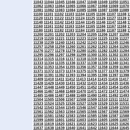
11043
11044
11045
11046
11047
11048
11049
11050
11051
11062
11063
11064
11065
11066
11067
11068
11069
11070
11081
11082
11083
11084
11085
11086
11087
11088
11089
11100
11101
11102
11103
11104
11105
11106
11107
11108
1
11120
11121
11122
11123
11124
11125
11126
11127
11128
1
11140
11141
11142
11143
11144
11145
11146
11147
11148
1
11160
11161
11162
11163
11164
11165
11166
11167
11168
1
11180
11181
11182
11183
11184
11185
11186
11187
11188
1
11200
11201
11202
11203
11204
11205
11206
11207
11208
11219
11220
11221
11222
11223
11224
11225
11226
11227
11238
11239
11240
11241
11242
11243
11244
11245
11246
11257
11258
11259
11260
11261
11262
11263
11264
11265
11276
11277
11278
11279
11280
11281
11282
11283
11284
11295
11296
11297
11298
11299
11300
11301
11302
11303
11314
11315
11316
11317
11318
11319
11320
11321
11322
11333
11334
11335
11336
11337
11338
11339
11340
11341
11352
11353
11354
11355
11356
11357
11358
11359
11360
11371
11372
11373
11374
11375
11376
11377
11378
11379
11390
11391
11392
11393
11394
11395
11396
11397
11398
11409
11410
11411
11412
11413
11414
11415
11416
11417
11428
11429
11430
11431
11432
11433
11434
11435
11436
11447
11448
11449
11450
11451
11452
11453
11454
11455
11466
11467
11468
11469
11470
11471
11472
11473
11474
11485
11486
11487
11488
11489
11490
11491
11492
11493
11504
11505
11506
11507
11508
11509
11510
11511
11512
11523
11524
11525
11526
11527
11528
11529
11530
11531
11542
11543
11544
11545
11546
11547
11548
11549
11550
11561
11562
11563
11564
11565
11566
11567
11568
11569
11580
11581
11582
11583
11584
11585
11586
11587
11588
11599
11600
11601
11602
11603
11604
11605
11606
11607
11618
11619
11620
11621
11622
11623
11624
11625
11626
11637
11638
11639
11640
11641
11642
11643
11644
11645