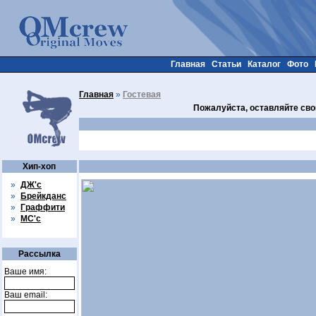
Главная
Статьи
Каталог
Фото
Главная
»
Гостевая
Пожалуйста, оставляйте сво
Хип-хоп
»
ДЖ'с
»
Брейкданс
»
Граффити
»
МС'с
Рассылка
Ваше имя:
Ваш email: