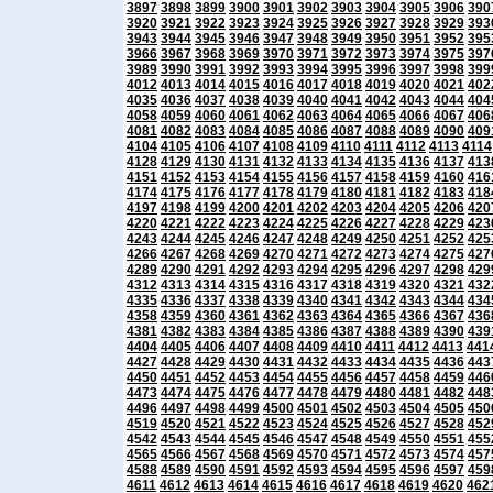
3897
3898
3899
3900
3901
3902
3903
3904
3905
3906
390
3920
3921
3922
3923
3924
3925
3926
3927
3928
3929
393
3943
3944
3945
3946
3947
3948
3949
3950
3951
3952
395
3966
3967
3968
3969
3970
3971
3972
3973
3974
3975
397
3989
3990
3991
3992
3993
3994
3995
3996
3997
3998
399
4012
4013
4014
4015
4016
4017
4018
4019
4020
4021
402
4035
4036
4037
4038
4039
4040
4041
4042
4043
4044
404
4058
4059
4060
4061
4062
4063
4064
4065
4066
4067
406
4081
4082
4083
4084
4085
4086
4087
4088
4089
4090
409
4104
4105
4106
4107
4108
4109
4110
4111
4112
4113
4114
4128
4129
4130
4131
4132
4133
4134
4135
4136
4137
413
4151
4152
4153
4154
4155
4156
4157
4158
4159
4160
416
4174
4175
4176
4177
4178
4179
4180
4181
4182
4183
418
4197
4198
4199
4200
4201
4202
4203
4204
4205
4206
420
4220
4221
4222
4223
4224
4225
4226
4227
4228
4229
423
4243
4244
4245
4246
4247
4248
4249
4250
4251
4252
425
4266
4267
4268
4269
4270
4271
4272
4273
4274
4275
427
4289
4290
4291
4292
4293
4294
4295
4296
4297
4298
429
4312
4313
4314
4315
4316
4317
4318
4319
4320
4321
432
4335
4336
4337
4338
4339
4340
4341
4342
4343
4344
434
4358
4359
4360
4361
4362
4363
4364
4365
4366
4367
436
4381
4382
4383
4384
4385
4386
4387
4388
4389
4390
439
4404
4405
4406
4407
4408
4409
4410
4411
4412
4413
441
4427
4428
4429
4430
4431
4432
4433
4434
4435
4436
443
4450
4451
4452
4453
4454
4455
4456
4457
4458
4459
446
4473
4474
4475
4476
4477
4478
4479
4480
4481
4482
448
4496
4497
4498
4499
4500
4501
4502
4503
4504
4505
450
4519
4520
4521
4522
4523
4524
4525
4526
4527
4528
452
4542
4543
4544
4545
4546
4547
4548
4549
4550
4551
455
4565
4566
4567
4568
4569
4570
4571
4572
4573
4574
457
4588
4589
4590
4591
4592
4593
4594
4595
4596
4597
459
4611
4612
4613
4614
4615
4616
4617
4618
4619
4620
462