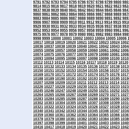
9791
9792
9793
9794
9795
9796
9797
9798
9799
9800
980
9814
9815
9816
9817
9818
9819
9820
9821
9822
9823
982
9837
9838
9839
9840
9841
9842
9843
9844
9845
9846
984
9860
9861
9862
9863
9864
9865
9866
9867
9868
9869
987
9883
9884
9885
9886
9887
9888
9889
9890
9891
9892
989
9906
9907
9908
9909
9910
9911
9912
9913
9914
9915
991
9929
9930
9931
9932
9933
9934
9935
9936
9937
9938
993
9952
9953
9954
9955
9956
9957
9958
9959
9960
9961
996
9975
9976
9977
9978
9979
9980
9981
9982
9983
9984
998
9998
9999
10000
10001
10002
10003
10004
10005
10006
10017
10018
10019
10020
10021
10022
10023
10024
1002
10036
10037
10038
10039
10040
10041
10042
10043
1004
10055
10056
10057
10058
10059
10060
10061
10062
1006
10074
10075
10076
10077
10078
10079
10080
10081
1008
10093
10094
10095
10096
10097
10098
10099
10100
1010
10112
10113
10114
10115
10116
10117
10118
10119
10120
10131
10132
10133
10134
10135
10136
10137
10138
1013
10150
10151
10152
10153
10154
10155
10156
10157
1015
10169
10170
10171
10172
10173
10174
10175
10176
1017
10188
10189
10190
10191
10192
10193
10194
10195
1019
10207
10208
10209
10210
10211
10212
10213
10214
1021
10226
10227
10228
10229
10230
10231
10232
10233
1023
10245
10246
10247
10248
10249
10250
10251
10252
1025
10264
10265
10266
10267
10268
10269
10270
10271
1027
10283
10284
10285
10286
10287
10288
10289
10290
1029
10302
10303
10304
10305
10306
10307
10308
10309
1031
10321
10322
10323
10324
10325
10326
10327
10328
1032
10340
10341
10342
10343
10344
10345
10346
10347
1034
10359
10360
10361
10362
10363
10364
10365
10366
1036
10378
10379
10380
10381
10382
10383
10384
10385
1038
10397
10398
10399
10400
10401
10402
10403
10404
1040
10416
10417
10418
10419
10420
10421
10422
10423
1042