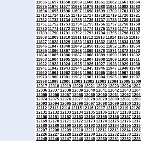
11656
11657
11658
11659
11660
11661
11662
11663
11664
11675
11676
11677
11678
11679
11680
11681
11682
11683
11694
11695
11696
11697
11698
11699
11700
11701
11702
11713
11714
11715
11716
11717
11718
11719
11720
11721
11732
11733
11734
11735
11736
11737
11738
11739
11740
11751
11752
11753
11754
11755
11756
11757
11758
11759
11770
11771
11772
11773
11774
11775
11776
11777
11778
11789
11790
11791
11792
11793
11794
11795
11796
11797
11808
11809
11810
11811
11812
11813
11814
11815
11816
11827
11828
11829
11830
11831
11832
11833
11834
11835
11846
11847
11848
11849
11850
11851
11852
11853
11854
11865
11866
11867
11868
11869
11870
11871
11872
11873
11884
11885
11886
11887
11888
11889
11890
11891
11892
11903
11904
11905
11906
11907
11908
11909
11910
11911
11922
11923
11924
11925
11926
11927
11928
11929
11930
11941
11942
11943
11944
11945
11946
11947
11948
11949
11960
11961
11962
11963
11964
11965
11966
11967
11968
11979
11980
11981
11982
11983
11984
11985
11986
11987
11998
11999
12000
12001
12002
12003
12004
12005
1200
12017
12018
12019
12020
12021
12022
12023
12024
1202
12036
12037
12038
12039
12040
12041
12042
12043
1204
12055
12056
12057
12058
12059
12060
12061
12062
1206
12074
12075
12076
12077
12078
12079
12080
12081
1208
12093
12094
12095
12096
12097
12098
12099
12100
1210
12112
12113
12114
12115
12116
12117
12118
12119
12120
12131
12132
12133
12134
12135
12136
12137
12138
1213
12150
12151
12152
12153
12154
12155
12156
12157
1215
12169
12170
12171
12172
12173
12174
12175
12176
1217
12188
12189
12190
12191
12192
12193
12194
12195
1219
12207
12208
12209
12210
12211
12212
12213
12214
1221
12226
12227
12228
12229
12230
12231
12232
12233
1223
12245
12246
12247
12248
12249
12250
12251
12252
1225