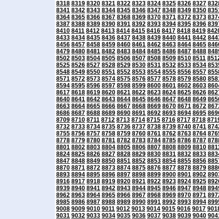
8318
8319
8320
8321
8322
8323
8324
8325
8326
8327
832
8341
8342
8343
8344
8345
8346
8347
8348
8349
8350
835
8364
8365
8366
8367
8368
8369
8370
8371
8372
8373
837
8387
8388
8389
8390
8391
8392
8393
8394
8395
8396
839
8410
8411
8412
8413
8414
8415
8416
8417
8418
8419
842
8433
8434
8435
8436
8437
8438
8439
8440
8441
8442
844
8456
8457
8458
8459
8460
8461
8462
8463
8464
8465
846
8479
8480
8481
8482
8483
8484
8485
8486
8487
8488
848
8502
8503
8504
8505
8506
8507
8508
8509
8510
8511
851
8525
8526
8527
8528
8529
8530
8531
8532
8533
8534
853
8548
8549
8550
8551
8552
8553
8554
8555
8556
8557
855
8571
8572
8573
8574
8575
8576
8577
8578
8579
8580
858
8594
8595
8596
8597
8598
8599
8600
8601
8602
8603
860
8617
8618
8619
8620
8621
8622
8623
8624
8625
8626
862
8640
8641
8642
8643
8644
8645
8646
8647
8648
8649
865
8663
8664
8665
8666
8667
8668
8669
8670
8671
8672
867
8686
8687
8688
8689
8690
8691
8692
8693
8694
8695
869
8709
8710
8711
8712
8713
8714
8715
8716
8717
8718
871
8732
8733
8734
8735
8736
8737
8738
8739
8740
8741
874
8755
8756
8757
8758
8759
8760
8761
8762
8763
8764
876
8778
8779
8780
8781
8782
8783
8784
8785
8786
8787
878
8801
8802
8803
8804
8805
8806
8807
8808
8809
8810
881
8824
8825
8826
8827
8828
8829
8830
8831
8832
8833
883
8847
8848
8849
8850
8851
8852
8853
8854
8855
8856
885
8870
8871
8872
8873
8874
8875
8876
8877
8878
8879
888
8893
8894
8895
8896
8897
8898
8899
8900
8901
8902
890
8916
8917
8918
8919
8920
8921
8922
8923
8924
8925
892
8939
8940
8941
8942
8943
8944
8945
8946
8947
8948
894
8962
8963
8964
8965
8966
8967
8968
8969
8970
8971
897
8985
8986
8987
8988
8989
8990
8991
8992
8993
8994
899
9008
9009
9010
9011
9012
9013
9014
9015
9016
9017
901
9031
9032
9033
9034
9035
9036
9037
9038
9039
9040
904