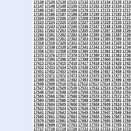
17128
17129
17130
17131
17132
17133
17134
17135
1713
17147
17148
17149
17150
17151
17152
17153
17154
1715
17166
17167
17168
17169
17170
17171
17172
17173
1717
17185
17186
17187
17188
17189
17190
17191
17192
1719
17204
17205
17206
17207
17208
17209
17210
17211
1721
17223
17224
17225
17226
17227
17228
17229
17230
1723
17242
17243
17244
17245
17246
17247
17248
17249
1725
17261
17262
17263
17264
17265
17266
17267
17268
1726
17280
17281
17282
17283
17284
17285
17286
17287
1728
17299
17300
17301
17302
17303
17304
17305
17306
1730
17318
17319
17320
17321
17322
17323
17324
17325
1732
17337
17338
17339
17340
17341
17342
17343
17344
1734
17356
17357
17358
17359
17360
17361
17362
17363
1736
17375
17376
17377
17378
17379
17380
17381
17382
1738
17394
17395
17396
17397
17398
17399
17400
17401
1740
17413
17414
17415
17416
17417
17418
17419
17420
1742
17432
17433
17434
17435
17436
17437
17438
17439
1744
17451
17452
17453
17454
17455
17456
17457
17458
1745
17470
17471
17472
17473
17474
17475
17476
17477
1747
17489
17490
17491
17492
17493
17494
17495
17496
1749
17508
17509
17510
17511
17512
17513
17514
17515
1751
17527
17528
17529
17530
17531
17532
17533
17534
1753
17546
17547
17548
17549
17550
17551
17552
17553
1755
17565
17566
17567
17568
17569
17570
17571
17572
1757
17584
17585
17586
17587
17588
17589
17590
17591
1759
17603
17604
17605
17606
17607
17608
17609
17610
1761
17622
17623
17624
17625
17626
17627
17628
17629
1763
17641
17642
17643
17644
17645
17646
17647
17648
1764
17660
17661
17662
17663
17664
17665
17666
17667
1766
17679
17680
17681
17682
17683
17684
17685
17686
1768
17698
17699
17700
17701
17702
17703
17704
17705
1770
17717
17718
17719
17720
17721
17722
17723
17724
1772