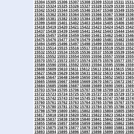
15304
15305
15306
15307
15308
15309
15310
15311
1531
15323
15324
15325
15326
15327
15328
15329
15330
1533
15342
15343
15344
15345
15346
15347
15348
15349
1535
15361
15362
15363
15364
15365
15366
15367
15368
1536
15380
15381
15382
15383
15384
15385
15386
15387
1538
15399
15400
15401
15402
15403
15404
15405
15406
1540
15418
15419
15420
15421
15422
15423
15424
15425
1542
15437
15438
15439
15440
15441
15442
15443
15444
1544
15456
15457
15458
15459
15460
15461
15462
15463
1546
15475
15476
15477
15478
15479
15480
15481
15482
1548
15494
15495
15496
15497
15498
15499
15500
15501
1550
15513
15514
15515
15516
15517
15518
15519
15520
1552
15532
15533
15534
15535
15536
15537
15538
15539
1554
15551
15552
15553
15554
15555
15556
15557
15558
1555
15570
15571
15572
15573
15574
15575
15576
15577
1557
15589
15590
15591
15592
15593
15594
15595
15596
1559
15608
15609
15610
15611
15612
15613
15614
15615
1561
15627
15628
15629
15630
15631
15632
15633
15634
1563
15646
15647
15648
15649
15650
15651
15652
15653
1565
15665
15666
15667
15668
15669
15670
15671
15672
1567
15684
15685
15686
15687
15688
15689
15690
15691
1569
15703
15704
15705
15706
15707
15708
15709
15710
1571
15722
15723
15724
15725
15726
15727
15728
15729
1573
15741
15742
15743
15744
15745
15746
15747
15748
1574
15760
15761
15762
15763
15764
15765
15766
15767
1576
15779
15780
15781
15782
15783
15784
15785
15786
1578
15798
15799
15800
15801
15802
15803
15804
15805
1580
15817
15818
15819
15820
15821
15822
15823
15824
1582
15836
15837
15838
15839
15840
15841
15842
15843
1584
15855
15856
15857
15858
15859
15860
15861
15862
1586
15874
15875
15876
15877
15878
15879
15880
15881
1588
15893
15894
15895
15896
15897
15898
15899
15900
1590