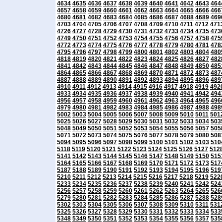
4634
4635
4636
4637
4638
4639
4640
4641
4642
4643
464
4657
4658
4659
4660
4661
4662
4663
4664
4665
4666
466
4680
4681
4682
4683
4684
4685
4686
4687
4688
4689
469
4703
4704
4705
4706
4707
4708
4709
4710
4711
4712
471
4726
4727
4728
4729
4730
4731
4732
4733
4734
4735
473
4749
4750
4751
4752
4753
4754
4755
4756
4757
4758
475
4772
4773
4774
4775
4776
4777
4778
4779
4780
4781
478
4795
4796
4797
4798
4799
4800
4801
4802
4803
4804
480
4818
4819
4820
4821
4822
4823
4824
4825
4826
4827
482
4841
4842
4843
4844
4845
4846
4847
4848
4849
4850
485
4864
4865
4866
4867
4868
4869
4870
4871
4872
4873
487
4887
4888
4889
4890
4891
4892
4893
4894
4895
4896
489
4910
4911
4912
4913
4914
4915
4916
4917
4918
4919
492
4933
4934
4935
4936
4937
4938
4939
4940
4941
4942
494
4956
4957
4958
4959
4960
4961
4962
4963
4964
4965
496
4979
4980
4981
4982
4983
4984
4985
4986
4987
4988
498
5002
5003
5004
5005
5006
5007
5008
5009
5010
5011
501
5025
5026
5027
5028
5029
5030
5031
5032
5033
5034
503
5048
5049
5050
5051
5052
5053
5054
5055
5056
5057
505
5071
5072
5073
5074
5075
5076
5077
5078
5079
5080
508
5094
5095
5096
5097
5098
5099
5100
5101
5102
5103
510
5118
5119
5120
5121
5122
5123
5124
5125
5126
5127
512
5141
5142
5143
5144
5145
5146
5147
5148
5149
5150
515
5164
5165
5166
5167
5168
5169
5170
5171
5172
5173
517
5187
5188
5189
5190
5191
5192
5193
5194
5195
5196
519
5210
5211
5212
5213
5214
5215
5216
5217
5218
5219
522
5233
5234
5235
5236
5237
5238
5239
5240
5241
5242
524
5256
5257
5258
5259
5260
5261
5262
5263
5264
5265
526
5279
5280
5281
5282
5283
5284
5285
5286
5287
5288
528
5302
5303
5304
5305
5306
5307
5308
5309
5310
5311
531
5325
5326
5327
5328
5329
5330
5331
5332
5333
5334
533
5348
5349
5350
5351
5352
5353
5354
5355
5356
5357
535