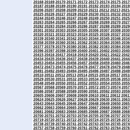
20168
20169
20170
20171
20172
20173
20174
20175
2017
20187
20188
20189
20190
20191
20192
20193
20194
2019
20206
20207
20208
20209
20210
20211
20212
20213
2021
20225
20226
20227
20228
20229
20230
20231
20232
2023
20244
20245
20246
20247
20248
20249
20250
20251
2025
20263
20264
20265
20266
20267
20268
20269
20270
2027
20282
20283
20284
20285
20286
20287
20288
20289
2029
20301
20302
20303
20304
20305
20306
20307
20308
2030
20320
20321
20322
20323
20324
20325
20326
20327
2032
20339
20340
20341
20342
20343
20344
20345
20346
2034
20358
20359
20360
20361
20362
20363
20364
20365
2036
20377
20378
20379
20380
20381
20382
20383
20384
2038
20396
20397
20398
20399
20400
20401
20402
20403
2040
20415
20416
20417
20418
20419
20420
20421
20422
2042
20434
20435
20436
20437
20438
20439
20440
20441
2044
20453
20454
20455
20456
20457
20458
20459
20460
2046
20472
20473
20474
20475
20476
20477
20478
20479
2048
20491
20492
20493
20494
20495
20496
20497
20498
2049
20510
20511
20512
20513
20514
20515
20516
20517
2051
20529
20530
20531
20532
20533
20534
20535
20536
2053
20548
20549
20550
20551
20552
20553
20554
20555
2055
20567
20568
20569
20570
20571
20572
20573
20574
2057
20586
20587
20588
20589
20590
20591
20592
20593
2059
20605
20606
20607
20608
20609
20610
20611
20612
2061
20624
20625
20626
20627
20628
20629
20630
20631
2063
20643
20644
20645
20646
20647
20648
20649
20650
2065
20662
20663
20664
20665
20666
20667
20668
20669
2067
20681
20682
20683
20684
20685
20686
20687
20688
2068
20700
20701
20702
20703
20704
20705
20706
20707
2070
20719
20720
20721
20722
20723
20724
20725
20726
2072
20738
20739
20740
20741
20742
20743
20744
20745
2074
20757
20758
20759
20760
20761
20762
20763
20764
2076