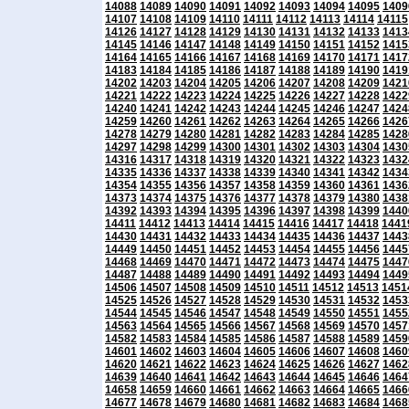
14088
14089
14090
14091
14092
14093
14094
14095
1409
14107
14108
14109
14110
14111
14112
14113
14114
14115
14126
14127
14128
14129
14130
14131
14132
14133
1413
14145
14146
14147
14148
14149
14150
14151
14152
1415
14164
14165
14166
14167
14168
14169
14170
14171
1417
14183
14184
14185
14186
14187
14188
14189
14190
1419
14202
14203
14204
14205
14206
14207
14208
14209
1421
14221
14222
14223
14224
14225
14226
14227
14228
1422
14240
14241
14242
14243
14244
14245
14246
14247
1424
14259
14260
14261
14262
14263
14264
14265
14266
1426
14278
14279
14280
14281
14282
14283
14284
14285
1428
14297
14298
14299
14300
14301
14302
14303
14304
1430
14316
14317
14318
14319
14320
14321
14322
14323
1432
14335
14336
14337
14338
14339
14340
14341
14342
1434
14354
14355
14356
14357
14358
14359
14360
14361
1436
14373
14374
14375
14376
14377
14378
14379
14380
1438
14392
14393
14394
14395
14396
14397
14398
14399
1440
14411
14412
14413
14414
14415
14416
14417
14418
1441
14430
14431
14432
14433
14434
14435
14436
14437
1443
14449
14450
14451
14452
14453
14454
14455
14456
1445
14468
14469
14470
14471
14472
14473
14474
14475
1447
14487
14488
14489
14490
14491
14492
14493
14494
1449
14506
14507
14508
14509
14510
14511
14512
14513
1451
14525
14526
14527
14528
14529
14530
14531
14532
1453
14544
14545
14546
14547
14548
14549
14550
14551
1455
14563
14564
14565
14566
14567
14568
14569
14570
1457
14582
14583
14584
14585
14586
14587
14588
14589
1459
14601
14602
14603
14604
14605
14606
14607
14608
1460
14620
14621
14622
14623
14624
14625
14626
14627
1462
14639
14640
14641
14642
14643
14644
14645
14646
1464
14658
14659
14660
14661
14662
14663
14664
14665
1466
14677
14678
14679
14680
14681
14682
14683
14684
1468