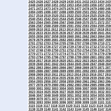
2425
2426
2427
2428
2429
2430
2431
2432
2433
2434
243
2448
2449
2450
2451
2452
2453
2454
2455
2456
2457
245
2471
2472
2473
2474
2475
2476
2477
2478
2479
2480
248
2494
2495
2496
2497
2498
2499
2500
2501
2502
2503
250
2517
2518
2519
2520
2521
2522
2523
2524
2525
2526
252
2540
2541
2542
2543
2544
2545
2546
2547
2548
2549
255
2563
2564
2565
2566
2567
2568
2569
2570
2571
2572
257
2586
2587
2588
2589
2590
2591
2592
2593
2594
2595
259
2609
2610
2611
2612
2613
2614
2615
2616
2617
2618
261
2632
2633
2634
2635
2636
2637
2638
2639
2640
2641
264
2655
2656
2657
2658
2659
2660
2661
2662
2663
2664
266
2678
2679
2680
2681
2682
2683
2684
2685
2686
2687
268
2701
2702
2703
2704
2705
2706
2707
2708
2709
2710
271
2724
2725
2726
2727
2728
2729
2730
2731
2732
2733
273
2747
2748
2749
2750
2751
2752
2753
2754
2755
2756
275
2770
2771
2772
2773
2774
2775
2776
2777
2778
2779
278
2793
2794
2795
2796
2797
2798
2799
2800
2801
2802
280
2816
2817
2818
2819
2820
2821
2822
2823
2824
2825
282
2839
2840
2841
2842
2843
2844
2845
2846
2847
2848
284
2862
2863
2864
2865
2866
2867
2868
2869
2870
2871
287
2885
2886
2887
2888
2889
2890
2891
2892
2893
2894
289
2908
2909
2910
2911
2912
2913
2914
2915
2916
2917
291
2931
2932
2933
2934
2935
2936
2937
2938
2939
2940
294
2954
2955
2956
2957
2958
2959
2960
2961
2962
2963
296
2977
2978
2979
2980
2981
2982
2983
2984
2985
2986
298
3000
3001
3002
3003
3004
3005
3006
3007
3008
3009
301
3023
3024
3025
3026
3027
3028
3029
3030
3031
3032
303
3046
3047
3048
3049
3050
3051
3052
3053
3054
3055
305
3069
3070
3071
3072
3073
3074
3075
3076
3077
3078
307
3092
3093
3094
3095
3096
3097
3098
3099
3100
3101
310
3115
3116
3117
3118
3119
3120
3121
3122
3123
3124
3125
3138
3139
3140
3141
3142
3143
3144
3145
3146
3147
314