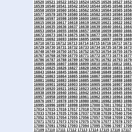
16520
16521
16522
16523
16524
16525
16526
16527
1652
16539
16540
16541
16542
16543
16544
16545
16546
1654
16558
16559
16560
16561
16562
16563
16564
16565
1656
16577
16578
16579
16580
16581
16582
16583
16584
1658
16596
16597
16598
16599
16600
16601
16602
16603
1660
16615
16616
16617
16618
16619
16620
16621
16622
1662
16634
16635
16636
16637
16638
16639
16640
16641
1664
16653
16654
16655
16656
16657
16658
16659
16660
1666
16672
16673
16674
16675
16676
16677
16678
16679
1668
16691
16692
16693
16694
16695
16696
16697
16698
1669
16710
16711
16712
16713
16714
16715
16716
16717
1671
16729
16730
16731
16732
16733
16734
16735
16736
1673
16748
16749
16750
16751
16752
16753
16754
16755
1675
16767
16768
16769
16770
16771
16772
16773
16774
1677
16786
16787
16788
16789
16790
16791
16792
16793
1679
16805
16806
16807
16808
16809
16810
16811
16812
1681
16824
16825
16826
16827
16828
16829
16830
16831
1683
16843
16844
16845
16846
16847
16848
16849
16850
1685
16862
16863
16864
16865
16866
16867
16868
16869
1687
16881
16882
16883
16884
16885
16886
16887
16888
1688
16900
16901
16902
16903
16904
16905
16906
16907
1690
16919
16920
16921
16922
16923
16924
16925
16926
1692
16938
16939
16940
16941
16942
16943
16944
16945
1694
16957
16958
16959
16960
16961
16962
16963
16964
1696
16976
16977
16978
16979
16980
16981
16982
16983
1698
16995
16996
16997
16998
16999
17000
17001
17002
1700
17014
17015
17016
17017
17018
17019
17020
17021
1702
17033
17034
17035
17036
17037
17038
17039
17040
1704
17052
17053
17054
17055
17056
17057
17058
17059
1706
17071
17072
17073
17074
17075
17076
17077
17078
1707
17090
17091
17092
17093
17094
17095
17096
17097
1709
17109
17110
17111
17112
17113
17114
17115
17116
17117