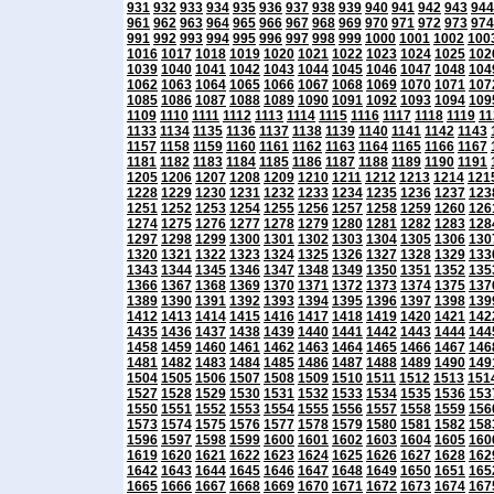
931
932
933
934
935
936
937
938
939
940
941
942
943
944
961
962
963
964
965
966
967
968
969
970
971
972
973
974
991
992
993
994
995
996
997
998
999
1000
1001
1002
100
1016
1017
1018
1019
1020
1021
1022
1023
1024
1025
102
1039
1040
1041
1042
1043
1044
1045
1046
1047
1048
104
1062
1063
1064
1065
1066
1067
1068
1069
1070
1071
107
1085
1086
1087
1088
1089
1090
1091
1092
1093
1094
109
1109
1110
1111
1112
1113
1114
1115
1116
1117
1118
1119
11
1133
1134
1135
1136
1137
1138
1139
1140
1141
1142
1143
1157
1158
1159
1160
1161
1162
1163
1164
1165
1166
1167
1181
1182
1183
1184
1185
1186
1187
1188
1189
1190
1191
1205
1206
1207
1208
1209
1210
1211
1212
1213
1214
121
1228
1229
1230
1231
1232
1233
1234
1235
1236
1237
123
1251
1252
1253
1254
1255
1256
1257
1258
1259
1260
126
1274
1275
1276
1277
1278
1279
1280
1281
1282
1283
128
1297
1298
1299
1300
1301
1302
1303
1304
1305
1306
130
1320
1321
1322
1323
1324
1325
1326
1327
1328
1329
133
1343
1344
1345
1346
1347
1348
1349
1350
1351
1352
135
1366
1367
1368
1369
1370
1371
1372
1373
1374
1375
137
1389
1390
1391
1392
1393
1394
1395
1396
1397
1398
139
1412
1413
1414
1415
1416
1417
1418
1419
1420
1421
142
1435
1436
1437
1438
1439
1440
1441
1442
1443
1444
144
1458
1459
1460
1461
1462
1463
1464
1465
1466
1467
146
1481
1482
1483
1484
1485
1486
1487
1488
1489
1490
149
1504
1505
1506
1507
1508
1509
1510
1511
1512
1513
151
1527
1528
1529
1530
1531
1532
1533
1534
1535
1536
153
1550
1551
1552
1553
1554
1555
1556
1557
1558
1559
156
1573
1574
1575
1576
1577
1578
1579
1580
1581
1582
158
1596
1597
1598
1599
1600
1601
1602
1603
1604
1605
160
1619
1620
1621
1622
1623
1624
1625
1626
1627
1628
162
1642
1643
1644
1645
1646
1647
1648
1649
1650
1651
165
1665
1666
1667
1668
1669
1670
1671
1672
1673
1674
167