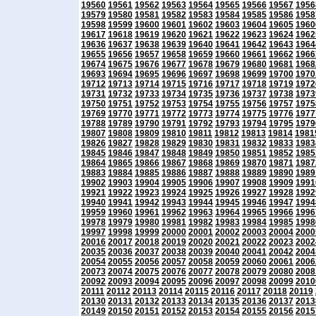
19560
19561
19562
19563
19564
19565
19566
19567
1956
19579
19580
19581
19582
19583
19584
19585
19586
1958
19598
19599
19600
19601
19602
19603
19604
19605
1960
19617
19618
19619
19620
19621
19622
19623
19624
1962
19636
19637
19638
19639
19640
19641
19642
19643
1964
19655
19656
19657
19658
19659
19660
19661
19662
1966
19674
19675
19676
19677
19678
19679
19680
19681
1968
19693
19694
19695
19696
19697
19698
19699
19700
1970
19712
19713
19714
19715
19716
19717
19718
19719
1972
19731
19732
19733
19734
19735
19736
19737
19738
1973
19750
19751
19752
19753
19754
19755
19756
19757
1975
19769
19770
19771
19772
19773
19774
19775
19776
1977
19788
19789
19790
19791
19792
19793
19794
19795
1979
19807
19808
19809
19810
19811
19812
19813
19814
1981
19826
19827
19828
19829
19830
19831
19832
19833
1983
19845
19846
19847
19848
19849
19850
19851
19852
1985
19864
19865
19866
19867
19868
19869
19870
19871
1987
19883
19884
19885
19886
19887
19888
19889
19890
1989
19902
19903
19904
19905
19906
19907
19908
19909
1991
19921
19922
19923
19924
19925
19926
19927
19928
1992
19940
19941
19942
19943
19944
19945
19946
19947
1994
19959
19960
19961
19962
19963
19964
19965
19966
1996
19978
19979
19980
19981
19982
19983
19984
19985
1998
19997
19998
19999
20000
20001
20002
20003
20004
2000
20016
20017
20018
20019
20020
20021
20022
20023
2002
20035
20036
20037
20038
20039
20040
20041
20042
2004
20054
20055
20056
20057
20058
20059
20060
20061
2006
20073
20074
20075
20076
20077
20078
20079
20080
2008
20092
20093
20094
20095
20096
20097
20098
20099
2010
20111
20112
20113
20114
20115
20116
20117
20118
20119
20130
20131
20132
20133
20134
20135
20136
20137
2013
20149
20150
20151
20152
20153
20154
20155
20156
2015