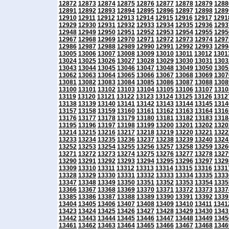
12872
12873
12874
12875
12876
12877
12878
12879
1288
12891
12892
12893
12894
12895
12896
12897
12898
1289
12910
12911
12912
12913
12914
12915
12916
12917
1291
12929
12930
12931
12932
12933
12934
12935
12936
1293
12948
12949
12950
12951
12952
12953
12954
12955
1295
12967
12968
12969
12970
12971
12972
12973
12974
1297
12986
12987
12988
12989
12990
12991
12992
12993
1299
13005
13006
13007
13008
13009
13010
13011
13012
1301
13024
13025
13026
13027
13028
13029
13030
13031
1303
13043
13044
13045
13046
13047
13048
13049
13050
1305
13062
13063
13064
13065
13066
13067
13068
13069
1307
13081
13082
13083
13084
13085
13086
13087
13088
1308
13100
13101
13102
13103
13104
13105
13106
13107
1310
13119
13120
13121
13122
13123
13124
13125
13126
1312
13138
13139
13140
13141
13142
13143
13144
13145
1314
13157
13158
13159
13160
13161
13162
13163
13164
1316
13176
13177
13178
13179
13180
13181
13182
13183
1318
13195
13196
13197
13198
13199
13200
13201
13202
1320
13214
13215
13216
13217
13218
13219
13220
13221
1322
13233
13234
13235
13236
13237
13238
13239
13240
1324
13252
13253
13254
13255
13256
13257
13258
13259
1326
13271
13272
13273
13274
13275
13276
13277
13278
1327
13290
13291
13292
13293
13294
13295
13296
13297
1329
13309
13310
13311
13312
13313
13314
13315
13316
1331
13328
13329
13330
13331
13332
13333
13334
13335
1333
13347
13348
13349
13350
13351
13352
13353
13354
1335
13366
13367
13368
13369
13370
13371
13372
13373
1337
13385
13386
13387
13388
13389
13390
13391
13392
1339
13404
13405
13406
13407
13408
13409
13410
13411
1341
13423
13424
13425
13426
13427
13428
13429
13430
1343
13442
13443
13444
13445
13446
13447
13448
13449
1345
13461
13462
13463
13464
13465
13466
13467
13468
1346