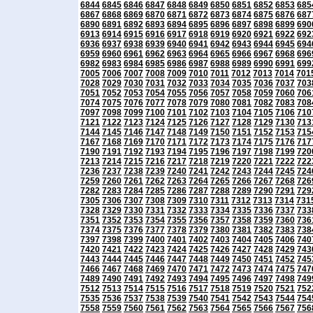
6844
6845
6846
6847
6848
6849
6850
6851
6852
6853
685
6867
6868
6869
6870
6871
6872
6873
6874
6875
6876
687
6890
6891
6892
6893
6894
6895
6896
6897
6898
6899
690
6913
6914
6915
6916
6917
6918
6919
6920
6921
6922
692
6936
6937
6938
6939
6940
6941
6942
6943
6944
6945
694
6959
6960
6961
6962
6963
6964
6965
6966
6967
6968
696
6982
6983
6984
6985
6986
6987
6988
6989
6990
6991
699
7005
7006
7007
7008
7009
7010
7011
7012
7013
7014
701
7028
7029
7030
7031
7032
7033
7034
7035
7036
7037
703
7051
7052
7053
7054
7055
7056
7057
7058
7059
7060
706
7074
7075
7076
7077
7078
7079
7080
7081
7082
7083
708
7097
7098
7099
7100
7101
7102
7103
7104
7105
7106
710
7121
7122
7123
7124
7125
7126
7127
7128
7129
7130
713
7144
7145
7146
7147
7148
7149
7150
7151
7152
7153
715
7167
7168
7169
7170
7171
7172
7173
7174
7175
7176
717
7190
7191
7192
7193
7194
7195
7196
7197
7198
7199
720
7213
7214
7215
7216
7217
7218
7219
7220
7221
7222
722
7236
7237
7238
7239
7240
7241
7242
7243
7244
7245
724
7259
7260
7261
7262
7263
7264
7265
7266
7267
7268
726
7282
7283
7284
7285
7286
7287
7288
7289
7290
7291
729
7305
7306
7307
7308
7309
7310
7311
7312
7313
7314
731
7328
7329
7330
7331
7332
7333
7334
7335
7336
7337
733
7351
7352
7353
7354
7355
7356
7357
7358
7359
7360
736
7374
7375
7376
7377
7378
7379
7380
7381
7382
7383
738
7397
7398
7399
7400
7401
7402
7403
7404
7405
7406
740
7420
7421
7422
7423
7424
7425
7426
7427
7428
7429
743
7443
7444
7445
7446
7447
7448
7449
7450
7451
7452
745
7466
7467
7468
7469
7470
7471
7472
7473
7474
7475
747
7489
7490
7491
7492
7493
7494
7495
7496
7497
7498
749
7512
7513
7514
7515
7516
7517
7518
7519
7520
7521
752
7535
7536
7537
7538
7539
7540
7541
7542
7543
7544
754
7558
7559
7560
7561
7562
7563
7564
7565
7566
7567
756