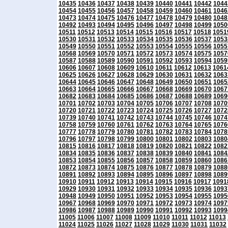
10435
10436
10437
10438
10439
10440
10441
10442
1044
10454
10455
10456
10457
10458
10459
10460
10461
1046
10473
10474
10475
10476
10477
10478
10479
10480
1048
10492
10493
10494
10495
10496
10497
10498
10499
1050
10511
10512
10513
10514
10515
10516
10517
10518
1051
10530
10531
10532
10533
10534
10535
10536
10537
1053
10549
10550
10551
10552
10553
10554
10555
10556
1055
10568
10569
10570
10571
10572
10573
10574
10575
1057
10587
10588
10589
10590
10591
10592
10593
10594
1059
10606
10607
10608
10609
10610
10611
10612
10613
1061
10625
10626
10627
10628
10629
10630
10631
10632
1063
10644
10645
10646
10647
10648
10649
10650
10651
1065
10663
10664
10665
10666
10667
10668
10669
10670
1067
10682
10683
10684
10685
10686
10687
10688
10689
1069
10701
10702
10703
10704
10705
10706
10707
10708
1070
10720
10721
10722
10723
10724
10725
10726
10727
1072
10739
10740
10741
10742
10743
10744
10745
10746
1074
10758
10759
10760
10761
10762
10763
10764
10765
1076
10777
10778
10779
10780
10781
10782
10783
10784
1078
10796
10797
10798
10799
10800
10801
10802
10803
1080
10815
10816
10817
10818
10819
10820
10821
10822
1082
10834
10835
10836
10837
10838
10839
10840
10841
1084
10853
10854
10855
10856
10857
10858
10859
10860
1086
10872
10873
10874
10875
10876
10877
10878
10879
1088
10891
10892
10893
10894
10895
10896
10897
10898
1089
10910
10911
10912
10913
10914
10915
10916
10917
1091
10929
10930
10931
10932
10933
10934
10935
10936
1093
10948
10949
10950
10951
10952
10953
10954
10955
1095
10967
10968
10969
10970
10971
10972
10973
10974
1097
10986
10987
10988
10989
10990
10991
10992
10993
1099
11005
11006
11007
11008
11009
11010
11011
11012
11013
11024
11025
11026
11027
11028
11029
11030
11031
11032