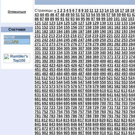
Страницы:
«
1
2
3
4
5
6
7
8
9
10
11
12
13
14
15
16
17
18
19
Отписаться
43
44
45
46
47
48
49
50
51
52
53
54
55
56
57
58
59
60
61
6
86
87
88
89
90
91
92
93
94
95
96
97
98
99
100
101
102
103
121
122
123
124
125
126
127
128
129
130
131
132
133
134
151
152
153
154
155
156
157
158
159
160
161
162
163
164
Счетчики
181
182
183
184
185
186
187
188
189
190
191
192
193
194
211
212
213
214
215
216
217
218
219
220
221
222
223
224
241
242
243
244
245
246
247
248
249
250
251
252
253
254
271
272
273
274
275
276
277
278
279
280
281
282
283
284
301
302
303
304
305
306
307
308
309
310
311
312
313
314
331
332
333
334
335
336
337
338
339
340
341
342
343
344
361
362
363
364
365
366
367
368
369
370
371
372
373
374
391
392
393
394
395
396
397
398
399
400
401
402
403
404
421
422
423
424
425
426
427
428
429
430
431
432
433
434
451
452
453
454
455
456
457
458
459
460
461
462
463
464
481
482
483
484
485
486
487
488
489
490
491
492
493
494
511
512
513
514
515
516
517
518
519
520
521
522
523
524
541
542
543
544
545
546
547
548
549
550
551
552
553
554
571
572
573
574
575
576
577
578
579
580
581
582
583
584
601
602
603
604
605
606
607
608
609
610
611
612
613
614
631
632
633
634
635
636
637
638
639
640
641
642
643
644
661
662
663
664
665
666
667
668
669
670
671
672
673
674
691
692
693
694
695
696
697
698
699
700
701
702
703
704
721
722
723
724
725
726
727
728
729
730
731
732
733
734
751
752
753
754
755
756
757
758
759
760
761
762
763
764
781
782
783
784
785
786
787
788
789
790
791
792
793
794
811
812
813
814
815
816
817
818
819
820
821
822
823
824
841
842
843
844
845
846
847
848
849
850
851
852
853
854
871
872
873
874
875
876
877
878
879
880
881
882
883
884
901
902
903
904
905
906
907
908
909
910
911
912
913
914