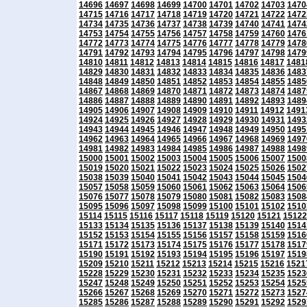
14696
14697
14698
14699
14700
14701
14702
14703
1470
14715
14716
14717
14718
14719
14720
14721
14722
1472
14734
14735
14736
14737
14738
14739
14740
14741
1474
14753
14754
14755
14756
14757
14758
14759
14760
1476
14772
14773
14774
14775
14776
14777
14778
14779
1478
14791
14792
14793
14794
14795
14796
14797
14798
1479
14810
14811
14812
14813
14814
14815
14816
14817
1481
14829
14830
14831
14832
14833
14834
14835
14836
1483
14848
14849
14850
14851
14852
14853
14854
14855
1485
14867
14868
14869
14870
14871
14872
14873
14874
1487
14886
14887
14888
14889
14890
14891
14892
14893
1489
14905
14906
14907
14908
14909
14910
14911
14912
1491
14924
14925
14926
14927
14928
14929
14930
14931
1493
14943
14944
14945
14946
14947
14948
14949
14950
1495
14962
14963
14964
14965
14966
14967
14968
14969
1497
14981
14982
14983
14984
14985
14986
14987
14988
1498
15000
15001
15002
15003
15004
15005
15006
15007
1500
15019
15020
15021
15022
15023
15024
15025
15026
1502
15038
15039
15040
15041
15042
15043
15044
15045
1504
15057
15058
15059
15060
15061
15062
15063
15064
1506
15076
15077
15078
15079
15080
15081
15082
15083
1508
15095
15096
15097
15098
15099
15100
15101
15102
1510
15114
15115
15116
15117
15118
15119
15120
15121
15122
15133
15134
15135
15136
15137
15138
15139
15140
1514
15152
15153
15154
15155
15156
15157
15158
15159
1516
15171
15172
15173
15174
15175
15176
15177
15178
1517
15190
15191
15192
15193
15194
15195
15196
15197
1519
15209
15210
15211
15212
15213
15214
15215
15216
1521
15228
15229
15230
15231
15232
15233
15234
15235
1523
15247
15248
15249
15250
15251
15252
15253
15254
1525
15266
15267
15268
15269
15270
15271
15272
15273
1527
15285
15286
15287
15288
15289
15290
15291
15292
1529