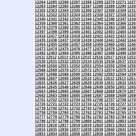
12264
12265
12266
12267
12268
12269
12270
12271
1227
12283
12284
12285
12286
12287
12288
12289
12290
1229
12302
12303
12304
12305
12306
12307
12308
12309
1231
12321
12322
12323
12324
12325
12326
12327
12328
1232
12340
12341
12342
12343
12344
12345
12346
12347
1234
12359
12360
12361
12362
12363
12364
12365
12366
1236
12378
12379
12380
12381
12382
12383
12384
12385
1238
12397
12398
12399
12400
12401
12402
12403
12404
1240
12416
12417
12418
12419
12420
12421
12422
12423
1242
12435
12436
12437
12438
12439
12440
12441
12442
1244
12454
12455
12456
12457
12458
12459
12460
12461
1246
12473
12474
12475
12476
12477
12478
12479
12480
1248
12492
12493
12494
12495
12496
12497
12498
12499
1250
12511
12512
12513
12514
12515
12516
12517
12518
1251
12530
12531
12532
12533
12534
12535
12536
12537
1253
12549
12550
12551
12552
12553
12554
12555
12556
1255
12568
12569
12570
12571
12572
12573
12574
12575
1257
12587
12588
12589
12590
12591
12592
12593
12594
1259
12606
12607
12608
12609
12610
12611
12612
12613
1261
12625
12626
12627
12628
12629
12630
12631
12632
1263
12644
12645
12646
12647
12648
12649
12650
12651
1265
12663
12664
12665
12666
12667
12668
12669
12670
1267
12682
12683
12684
12685
12686
12687
12688
12689
1269
12701
12702
12703
12704
12705
12706
12707
12708
1270
12720
12721
12722
12723
12724
12725
12726
12727
1272
12739
12740
12741
12742
12743
12744
12745
12746
1274
12758
12759
12760
12761
12762
12763
12764
12765
1276
12777
12778
12779
12780
12781
12782
12783
12784
1278
12796
12797
12798
12799
12800
12801
12802
12803
1280
12815
12816
12817
12818
12819
12820
12821
12822
1282
12834
12835
12836
12837
12838
12839
12840
12841
1284
12853
12854
12855
12856
12857
12858
12859
12860
1286