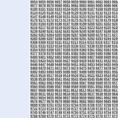
9054
9055
9056
9057
9058
9059
9060
9061
9062
9063
906
9077
9078
9079
9080
9081
9082
9083
9084
9085
9086
908
9100
9101
9102
9103
9104
9105
9106
9107
9108
9109
911
9124
9125
9126
9127
9128
9129
9130
9131
9132
9133
913
9147
9148
9149
9150
9151
9152
9153
9154
9155
9156
915
9170
9171
9172
9173
9174
9175
9176
9177
9178
9179
918
9193
9194
9195
9196
9197
9198
9199
9200
9201
9202
920
9216
9217
9218
9219
9220
9221
9222
9223
9224
9225
922
9239
9240
9241
9242
9243
9244
9245
9246
9247
9248
924
9262
9263
9264
9265
9266
9267
9268
9269
9270
9271
927
9285
9286
9287
9288
9289
9290
9291
9292
9293
9294
929
9308
9309
9310
9311
9312
9313
9314
9315
9316
9317
931
9331
9332
9333
9334
9335
9336
9337
9338
9339
9340
934
9354
9355
9356
9357
9358
9359
9360
9361
9362
9363
936
9377
9378
9379
9380
9381
9382
9383
9384
9385
9386
938
9400
9401
9402
9403
9404
9405
9406
9407
9408
9409
941
9423
9424
9425
9426
9427
9428
9429
9430
9431
9432
943
9446
9447
9448
9449
9450
9451
9452
9453
9454
9455
945
9469
9470
9471
9472
9473
9474
9475
9476
9477
9478
947
9492
9493
9494
9495
9496
9497
9498
9499
9500
9501
950
9515
9516
9517
9518
9519
9520
9521
9522
9523
9524
952
9538
9539
9540
9541
9542
9543
9544
9545
9546
9547
954
9561
9562
9563
9564
9565
9566
9567
9568
9569
9570
957
9584
9585
9586
9587
9588
9589
9590
9591
9592
9593
959
9607
9608
9609
9610
9611
9612
9613
9614
9615
9616
961
9630
9631
9632
9633
9634
9635
9636
9637
9638
9639
964
9653
9654
9655
9656
9657
9658
9659
9660
9661
9662
966
9676
9677
9678
9679
9680
9681
9682
9683
9684
9685
968
9699
9700
9701
9702
9703
9704
9705
9706
9707
9708
970
9722
9723
9724
9725
9726
9727
9728
9729
9730
9731
973
9745
9746
9747
9748
9749
9750
9751
9752
9753
9754
975
9768
9769
9770
9771
9772
9773
9774
9775
9776
9777
977