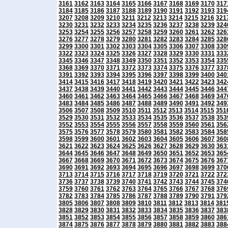
3161
3162
3163
3164
3165
3166
3167
3168
3169
3170
317
3184
3185
3186
3187
3188
3189
3190
3191
3192
3193
319
3207
3208
3209
3210
3211
3212
3213
3214
3215
3216
321
3230
3231
3232
3233
3234
3235
3236
3237
3238
3239
324
3253
3254
3255
3256
3257
3258
3259
3260
3261
3262
326
3276
3277
3278
3279
3280
3281
3282
3283
3284
3285
328
3299
3300
3301
3302
3303
3304
3305
3306
3307
3308
330
3322
3323
3324
3325
3326
3327
3328
3329
3330
3331
333
3345
3346
3347
3348
3349
3350
3351
3352
3353
3354
335
3368
3369
3370
3371
3372
3373
3374
3375
3376
3377
337
3391
3392
3393
3394
3395
3396
3397
3398
3399
3400
340
3414
3415
3416
3417
3418
3419
3420
3421
3422
3423
342
3437
3438
3439
3440
3441
3442
3443
3444
3445
3446
344
3460
3461
3462
3463
3464
3465
3466
3467
3468
3469
347
3483
3484
3485
3486
3487
3488
3489
3490
3491
3492
349
3506
3507
3508
3509
3510
3511
3512
3513
3514
3515
351
3529
3530
3531
3532
3533
3534
3535
3536
3537
3538
353
3552
3553
3554
3555
3556
3557
3558
3559
3560
3561
356
3575
3576
3577
3578
3579
3580
3581
3582
3583
3584
358
3598
3599
3600
3601
3602
3603
3604
3605
3606
3607
360
3621
3622
3623
3624
3625
3626
3627
3628
3629
3630
363
3644
3645
3646
3647
3648
3649
3650
3651
3652
3653
365
3667
3668
3669
3670
3671
3672
3673
3674
3675
3676
367
3690
3691
3692
3693
3694
3695
3696
3697
3698
3699
370
3713
3714
3715
3716
3717
3718
3719
3720
3721
3722
372
3736
3737
3738
3739
3740
3741
3742
3743
3744
3745
374
3759
3760
3761
3762
3763
3764
3765
3766
3767
3768
376
3782
3783
3784
3785
3786
3787
3788
3789
3790
3791
379
3805
3806
3807
3808
3809
3810
3811
3812
3813
3814
381
3828
3829
3830
3831
3832
3833
3834
3835
3836
3837
383
3851
3852
3853
3854
3855
3856
3857
3858
3859
3860
386
3874
3875
3876
3877
3878
3879
3880
3881
3882
3883
388