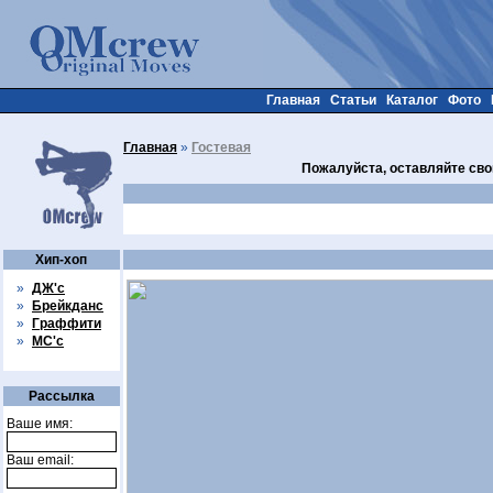
Главная
Статьи
Каталог
Фото
Главная
»
Гостевая
Пожалуйста, оставляйте сво
Хип-хоп
»
ДЖ'с
»
Брейкданс
»
Граффити
»
МС'с
Рассылка
Ваше имя:
Ваш email: