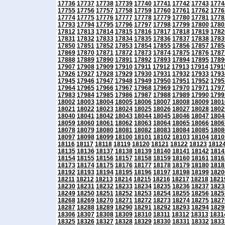
17736
17737
17738
17739
17740
17741
17742
17743
1774
17755
17756
17757
17758
17759
17760
17761
17762
1776
17774
17775
17776
17777
17778
17779
17780
17781
1778
17793
17794
17795
17796
17797
17798
17799
17800
1780
17812
17813
17814
17815
17816
17817
17818
17819
1782
17831
17832
17833
17834
17835
17836
17837
17838
1783
17850
17851
17852
17853
17854
17855
17856
17857
1785
17869
17870
17871
17872
17873
17874
17875
17876
1787
17888
17889
17890
17891
17892
17893
17894
17895
1789
17907
17908
17909
17910
17911
17912
17913
17914
1791
17926
17927
17928
17929
17930
17931
17932
17933
1793
17945
17946
17947
17948
17949
17950
17951
17952
1795
17964
17965
17966
17967
17968
17969
17970
17971
1797
17983
17984
17985
17986
17987
17988
17989
17990
1799
18002
18003
18004
18005
18006
18007
18008
18009
1801
18021
18022
18023
18024
18025
18026
18027
18028
1802
18040
18041
18042
18043
18044
18045
18046
18047
1804
18059
18060
18061
18062
18063
18064
18065
18066
1806
18078
18079
18080
18081
18082
18083
18084
18085
1808
18097
18098
18099
18100
18101
18102
18103
18104
1810
18116
18117
18118
18119
18120
18121
18122
18123
1812
18135
18136
18137
18138
18139
18140
18141
18142
1814
18154
18155
18156
18157
18158
18159
18160
18161
1816
18173
18174
18175
18176
18177
18178
18179
18180
1818
18192
18193
18194
18195
18196
18197
18198
18199
1820
18211
18212
18213
18214
18215
18216
18217
18218
1821
18230
18231
18232
18233
18234
18235
18236
18237
1823
18249
18250
18251
18252
18253
18254
18255
18256
1825
18268
18269
18270
18271
18272
18273
18274
18275
1827
18287
18288
18289
18290
18291
18292
18293
18294
1829
18306
18307
18308
18309
18310
18311
18312
18313
1831
18325
18326
18327
18328
18329
18330
18331
18332
1833