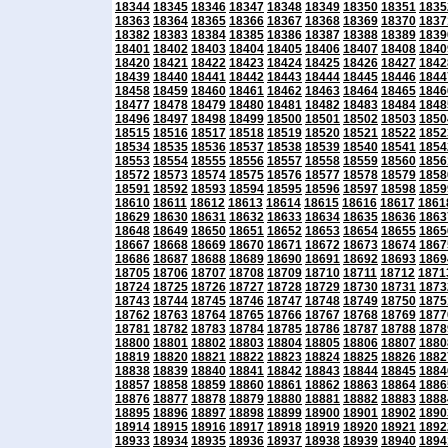
18344
18345
18346
18347
18348
18349
18350
18351
1835
18363
18364
18365
18366
18367
18368
18369
18370
1837
18382
18383
18384
18385
18386
18387
18388
18389
1839
18401
18402
18403
18404
18405
18406
18407
18408
1840
18420
18421
18422
18423
18424
18425
18426
18427
1842
18439
18440
18441
18442
18443
18444
18445
18446
1844
18458
18459
18460
18461
18462
18463
18464
18465
1846
18477
18478
18479
18480
18481
18482
18483
18484
1848
18496
18497
18498
18499
18500
18501
18502
18503
1850
18515
18516
18517
18518
18519
18520
18521
18522
1852
18534
18535
18536
18537
18538
18539
18540
18541
1854
18553
18554
18555
18556
18557
18558
18559
18560
1856
18572
18573
18574
18575
18576
18577
18578
18579
1858
18591
18592
18593
18594
18595
18596
18597
18598
1859
18610
18611
18612
18613
18614
18615
18616
18617
1861
18629
18630
18631
18632
18633
18634
18635
18636
1863
18648
18649
18650
18651
18652
18653
18654
18655
1865
18667
18668
18669
18670
18671
18672
18673
18674
1867
18686
18687
18688
18689
18690
18691
18692
18693
1869
18705
18706
18707
18708
18709
18710
18711
18712
1871
18724
18725
18726
18727
18728
18729
18730
18731
1873
18743
18744
18745
18746
18747
18748
18749
18750
1875
18762
18763
18764
18765
18766
18767
18768
18769
1877
18781
18782
18783
18784
18785
18786
18787
18788
1878
18800
18801
18802
18803
18804
18805
18806
18807
1880
18819
18820
18821
18822
18823
18824
18825
18826
1882
18838
18839
18840
18841
18842
18843
18844
18845
1884
18857
18858
18859
18860
18861
18862
18863
18864
1886
18876
18877
18878
18879
18880
18881
18882
18883
1888
18895
18896
18897
18898
18899
18900
18901
18902
1890
18914
18915
18916
18917
18918
18919
18920
18921
1892
18933
18934
18935
18936
18937
18938
18939
18940
1894