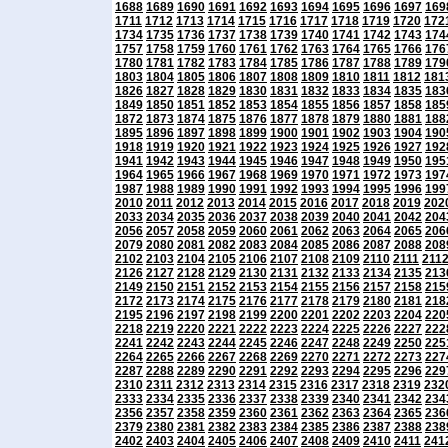
1688
1689
1690
1691
1692
1693
1694
1695
1696
1697
169
1711
1712
1713
1714
1715
1716
1717
1718
1719
1720
172
1734
1735
1736
1737
1738
1739
1740
1741
1742
1743
174
1757
1758
1759
1760
1761
1762
1763
1764
1765
1766
176
1780
1781
1782
1783
1784
1785
1786
1787
1788
1789
179
1803
1804
1805
1806
1807
1808
1809
1810
1811
1812
181
1826
1827
1828
1829
1830
1831
1832
1833
1834
1835
183
1849
1850
1851
1852
1853
1854
1855
1856
1857
1858
185
1872
1873
1874
1875
1876
1877
1878
1879
1880
1881
188
1895
1896
1897
1898
1899
1900
1901
1902
1903
1904
190
1918
1919
1920
1921
1922
1923
1924
1925
1926
1927
192
1941
1942
1943
1944
1945
1946
1947
1948
1949
1950
195
1964
1965
1966
1967
1968
1969
1970
1971
1972
1973
197
1987
1988
1989
1990
1991
1992
1993
1994
1995
1996
199
2010
2011
2012
2013
2014
2015
2016
2017
2018
2019
202
2033
2034
2035
2036
2037
2038
2039
2040
2041
2042
204
2056
2057
2058
2059
2060
2061
2062
2063
2064
2065
206
2079
2080
2081
2082
2083
2084
2085
2086
2087
2088
208
2102
2103
2104
2105
2106
2107
2108
2109
2110
2111
211
2126
2127
2128
2129
2130
2131
2132
2133
2134
2135
213
2149
2150
2151
2152
2153
2154
2155
2156
2157
2158
215
2172
2173
2174
2175
2176
2177
2178
2179
2180
2181
218
2195
2196
2197
2198
2199
2200
2201
2202
2203
2204
220
2218
2219
2220
2221
2222
2223
2224
2225
2226
2227
222
2241
2242
2243
2244
2245
2246
2247
2248
2249
2250
225
2264
2265
2266
2267
2268
2269
2270
2271
2272
2273
227
2287
2288
2289
2290
2291
2292
2293
2294
2295
2296
229
2310
2311
2312
2313
2314
2315
2316
2317
2318
2319
232
2333
2334
2335
2336
2337
2338
2339
2340
2341
2342
234
2356
2357
2358
2359
2360
2361
2362
2363
2364
2365
236
2379
2380
2381
2382
2383
2384
2385
2386
2387
2388
238
2402
2403
2404
2405
2406
2407
2408
2409
2410
2411
241