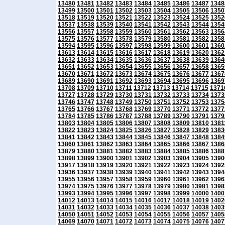
13480
13481
13482
13483
13484
13485
13486
13487
1348
13499
13500
13501
13502
13503
13504
13505
13506
1350
13518
13519
13520
13521
13522
13523
13524
13525
1352
13537
13538
13539
13540
13541
13542
13543
13544
1354
13556
13557
13558
13559
13560
13561
13562
13563
1356
13575
13576
13577
13578
13579
13580
13581
13582
1358
13594
13595
13596
13597
13598
13599
13600
13601
1360
13613
13614
13615
13616
13617
13618
13619
13620
1362
13632
13633
13634
13635
13636
13637
13638
13639
1364
13651
13652
13653
13654
13655
13656
13657
13658
1365
13670
13671
13672
13673
13674
13675
13676
13677
1367
13689
13690
13691
13692
13693
13694
13695
13696
1369
13708
13709
13710
13711
13712
13713
13714
13715
1371
13727
13728
13729
13730
13731
13732
13733
13734
1373
13746
13747
13748
13749
13750
13751
13752
13753
1375
13765
13766
13767
13768
13769
13770
13771
13772
1377
13784
13785
13786
13787
13788
13789
13790
13791
1379
13803
13804
13805
13806
13807
13808
13809
13810
1381
13822
13823
13824
13825
13826
13827
13828
13829
1383
13841
13842
13843
13844
13845
13846
13847
13848
1384
13860
13861
13862
13863
13864
13865
13866
13867
1386
13879
13880
13881
13882
13883
13884
13885
13886
1388
13898
13899
13900
13901
13902
13903
13904
13905
1390
13917
13918
13919
13920
13921
13922
13923
13924
1392
13936
13937
13938
13939
13940
13941
13942
13943
1394
13955
13956
13957
13958
13959
13960
13961
13962
1396
13974
13975
13976
13977
13978
13979
13980
13981
1398
13993
13994
13995
13996
13997
13998
13999
14000
1400
14012
14013
14014
14015
14016
14017
14018
14019
1402
14031
14032
14033
14034
14035
14036
14037
14038
1403
14050
14051
14052
14053
14054
14055
14056
14057
1405
14069
14070
14071
14072
14073
14074
14075
14076
1407