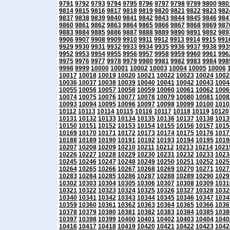
9791
9792
9793
9794
9795
9796
9797
9798
9799
9800
980
9814
9815
9816
9817
9818
9819
9820
9821
9822
9823
982
9837
9838
9839
9840
9841
9842
9843
9844
9845
9846
984
9860
9861
9862
9863
9864
9865
9866
9867
9868
9869
987
9883
9884
9885
9886
9887
9888
9889
9890
9891
9892
989
9906
9907
9908
9909
9910
9911
9912
9913
9914
9915
991
9929
9930
9931
9932
9933
9934
9935
9936
9937
9938
993
9952
9953
9954
9955
9956
9957
9958
9959
9960
9961
996
9975
9976
9977
9978
9979
9980
9981
9982
9983
9984
998
9998
9999
10000
10001
10002
10003
10004
10005
10006
10017
10018
10019
10020
10021
10022
10023
10024
1002
10036
10037
10038
10039
10040
10041
10042
10043
1004
10055
10056
10057
10058
10059
10060
10061
10062
1006
10074
10075
10076
10077
10078
10079
10080
10081
1008
10093
10094
10095
10096
10097
10098
10099
10100
1010
10112
10113
10114
10115
10116
10117
10118
10119
10120
10131
10132
10133
10134
10135
10136
10137
10138
1013
10150
10151
10152
10153
10154
10155
10156
10157
1015
10169
10170
10171
10172
10173
10174
10175
10176
1017
10188
10189
10190
10191
10192
10193
10194
10195
1019
10207
10208
10209
10210
10211
10212
10213
10214
1021
10226
10227
10228
10229
10230
10231
10232
10233
1023
10245
10246
10247
10248
10249
10250
10251
10252
1025
10264
10265
10266
10267
10268
10269
10270
10271
1027
10283
10284
10285
10286
10287
10288
10289
10290
1029
10302
10303
10304
10305
10306
10307
10308
10309
1031
10321
10322
10323
10324
10325
10326
10327
10328
1032
10340
10341
10342
10343
10344
10345
10346
10347
1034
10359
10360
10361
10362
10363
10364
10365
10366
1036
10378
10379
10380
10381
10382
10383
10384
10385
1038
10397
10398
10399
10400
10401
10402
10403
10404
1040
10416
10417
10418
10419
10420
10421
10422
10423
1042