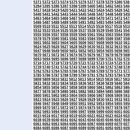
5371
5372
5373
5374
5375
5376
5377
5378
5379
5380
538
5394
5395
5396
5397
5398
5399
5400
5401
5402
5403
540
5417
5418
5419
5420
5421
5422
5423
5424
5425
5426
542
5440
5441
5442
5443
5444
5445
5446
5447
5448
5449
545
5463
5464
5465
5466
5467
5468
5469
5470
5471
5472
547
5486
5487
5488
5489
5490
5491
5492
5493
5494
5495
549
5509
5510
5511
5512
5513
5514
5515
5516
5517
5518
551
5532
5533
5534
5535
5536
5537
5538
5539
5540
5541
554
5555
5556
5557
5558
5559
5560
5561
5562
5563
5564
556
5578
5579
5580
5581
5582
5583
5584
5585
5586
5587
558
5601
5602
5603
5604
5605
5606
5607
5608
5609
5610
561
5624
5625
5626
5627
5628
5629
5630
5631
5632
5633
563
5647
5648
5649
5650
5651
5652
5653
5654
5655
5656
565
5670
5671
5672
5673
5674
5675
5676
5677
5678
5679
568
5693
5694
5695
5696
5697
5698
5699
5700
5701
5702
570
5716
5717
5718
5719
5720
5721
5722
5723
5724
5725
572
5739
5740
5741
5742
5743
5744
5745
5746
5747
5748
574
5762
5763
5764
5765
5766
5767
5768
5769
5770
5771
577
5785
5786
5787
5788
5789
5790
5791
5792
5793
5794
579
5808
5809
5810
5811
5812
5813
5814
5815
5816
5817
581
5831
5832
5833
5834
5835
5836
5837
5838
5839
5840
584
5854
5855
5856
5857
5858
5859
5860
5861
5862
5863
586
5877
5878
5879
5880
5881
5882
5883
5884
5885
5886
588
5900
5901
5902
5903
5904
5905
5906
5907
5908
5909
591
5923
5924
5925
5926
5927
5928
5929
5930
5931
5932
593
5946
5947
5948
5949
5950
5951
5952
5953
5954
5955
595
5969
5970
5971
5972
5973
5974
5975
5976
5977
5978
597
5992
5993
5994
5995
5996
5997
5998
5999
6000
6001
600
6015
6016
6017
6018
6019
6020
6021
6022
6023
6024
602
6038
6039
6040
6041
6042
6043
6044
6045
6046
6047
604
6061
6062
6063
6064
6065
6066
6067
6068
6069
6070
607
6084
6085
6086
6087
6088
6089
6090
6091
6092
6093
609