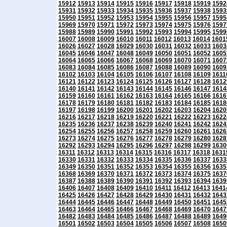
15912
15913
15914
15915
15916
15917
15918
15919
1592
15931
15932
15933
15934
15935
15936
15937
15938
1593
15950
15951
15952
15953
15954
15955
15956
15957
1595
15969
15970
15971
15972
15973
15974
15975
15976
1597
15988
15989
15990
15991
15992
15993
15994
15995
1599
16007
16008
16009
16010
16011
16012
16013
16014
1601
16026
16027
16028
16029
16030
16031
16032
16033
1603
16045
16046
16047
16048
16049
16050
16051
16052
1605
16064
16065
16066
16067
16068
16069
16070
16071
1607
16083
16084
16085
16086
16087
16088
16089
16090
1609
16102
16103
16104
16105
16106
16107
16108
16109
1611
16121
16122
16123
16124
16125
16126
16127
16128
1612
16140
16141
16142
16143
16144
16145
16146
16147
1614
16159
16160
16161
16162
16163
16164
16165
16166
1616
16178
16179
16180
16181
16182
16183
16184
16185
1618
16197
16198
16199
16200
16201
16202
16203
16204
1620
16216
16217
16218
16219
16220
16221
16222
16223
1622
16235
16236
16237
16238
16239
16240
16241
16242
1624
16254
16255
16256
16257
16258
16259
16260
16261
1626
16273
16274
16275
16276
16277
16278
16279
16280
1628
16292
16293
16294
16295
16296
16297
16298
16299
1630
16311
16312
16313
16314
16315
16316
16317
16318
1631
16330
16331
16332
16333
16334
16335
16336
16337
1633
16349
16350
16351
16352
16353
16354
16355
16356
1635
16368
16369
16370
16371
16372
16373
16374
16375
1637
16387
16388
16389
16390
16391
16392
16393
16394
1639
16406
16407
16408
16409
16410
16411
16412
16413
1641
16425
16426
16427
16428
16429
16430
16431
16432
1643
16444
16445
16446
16447
16448
16449
16450
16451
1645
16463
16464
16465
16466
16467
16468
16469
16470
1647
16482
16483
16484
16485
16486
16487
16488
16489
1649
16501
16502
16503
16504
16505
16506
16507
16508
1650