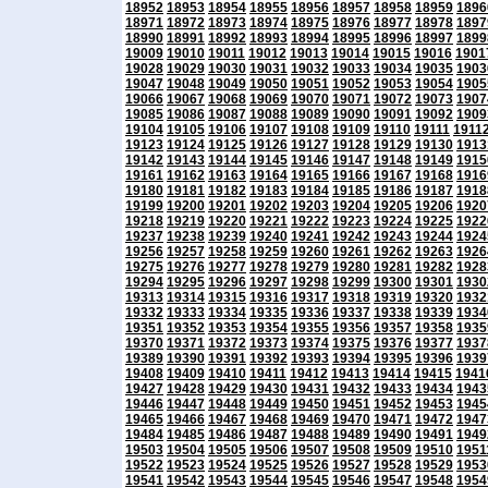
18952
18953
18954
18955
18956
18957
18958
18959
1896
18971
18972
18973
18974
18975
18976
18977
18978
1897
18990
18991
18992
18993
18994
18995
18996
18997
1899
19009
19010
19011
19012
19013
19014
19015
19016
1901
19028
19029
19030
19031
19032
19033
19034
19035
1903
19047
19048
19049
19050
19051
19052
19053
19054
1905
19066
19067
19068
19069
19070
19071
19072
19073
1907
19085
19086
19087
19088
19089
19090
19091
19092
1909
19104
19105
19106
19107
19108
19109
19110
19111
1911
19123
19124
19125
19126
19127
19128
19129
19130
1913
19142
19143
19144
19145
19146
19147
19148
19149
1915
19161
19162
19163
19164
19165
19166
19167
19168
1916
19180
19181
19182
19183
19184
19185
19186
19187
1918
19199
19200
19201
19202
19203
19204
19205
19206
1920
19218
19219
19220
19221
19222
19223
19224
19225
1922
19237
19238
19239
19240
19241
19242
19243
19244
1924
19256
19257
19258
19259
19260
19261
19262
19263
1926
19275
19276
19277
19278
19279
19280
19281
19282
1928
19294
19295
19296
19297
19298
19299
19300
19301
1930
19313
19314
19315
19316
19317
19318
19319
19320
1932
19332
19333
19334
19335
19336
19337
19338
19339
1934
19351
19352
19353
19354
19355
19356
19357
19358
1935
19370
19371
19372
19373
19374
19375
19376
19377
1937
19389
19390
19391
19392
19393
19394
19395
19396
1939
19408
19409
19410
19411
19412
19413
19414
19415
1941
19427
19428
19429
19430
19431
19432
19433
19434
1943
19446
19447
19448
19449
19450
19451
19452
19453
1945
19465
19466
19467
19468
19469
19470
19471
19472
1947
19484
19485
19486
19487
19488
19489
19490
19491
1949
19503
19504
19505
19506
19507
19508
19509
19510
1951
19522
19523
19524
19525
19526
19527
19528
19529
1953
19541
19542
19543
19544
19545
19546
19547
19548
1954