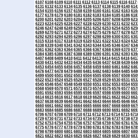
6107
6108
6109
6110
6111
6112
6113
6114
6115
6116
6117
6131
6132
6133
6134
6135
6136
6137
6138
6139
6140
614
6154
6155
6156
6157
6158
6159
6160
6161
6162
6163
616
6177
6178
6179
6180
6181
6182
6183
6184
6185
6186
618
6200
6201
6202
6203
6204
6205
6206
6207
6208
6209
621
6223
6224
6225
6226
6227
6228
6229
6230
6231
6232
623
6246
6247
6248
6249
6250
6251
6252
6253
6254
6255
625
6269
6270
6271
6272
6273
6274
6275
6276
6277
6278
627
6292
6293
6294
6295
6296
6297
6298
6299
6300
6301
630
6315
6316
6317
6318
6319
6320
6321
6322
6323
6324
632
6338
6339
6340
6341
6342
6343
6344
6345
6346
6347
634
6361
6362
6363
6364
6365
6366
6367
6368
6369
6370
637
6384
6385
6386
6387
6388
6389
6390
6391
6392
6393
639
6407
6408
6409
6410
6411
6412
6413
6414
6415
6416
641
6430
6431
6432
6433
6434
6435
6436
6437
6438
6439
644
6453
6454
6455
6456
6457
6458
6459
6460
6461
6462
646
6476
6477
6478
6479
6480
6481
6482
6483
6484
6485
648
6499
6500
6501
6502
6503
6504
6505
6506
6507
6508
650
6522
6523
6524
6525
6526
6527
6528
6529
6530
6531
653
6545
6546
6547
6548
6549
6550
6551
6552
6553
6554
655
6568
6569
6570
6571
6572
6573
6574
6575
6576
6577
657
6591
6592
6593
6594
6595
6596
6597
6598
6599
6600
660
6614
6615
6616
6617
6618
6619
6620
6621
6622
6623
662
6637
6638
6639
6640
6641
6642
6643
6644
6645
6646
664
6660
6661
6662
6663
6664
6665
6666
6667
6668
6669
667
6683
6684
6685
6686
6687
6688
6689
6690
6691
6692
669
6706
6707
6708
6709
6710
6711
6712
6713
6714
6715
671
6729
6730
6731
6732
6733
6734
6735
6736
6737
6738
673
6752
6753
6754
6755
6756
6757
6758
6759
6760
6761
676
6775
6776
6777
6778
6779
6780
6781
6782
6783
6784
678
6798
6799
6800
6801
6802
6803
6804
6805
6806
6807
680
6821
6822
6823
6824
6825
6826
6827
6828
6829
6830
683