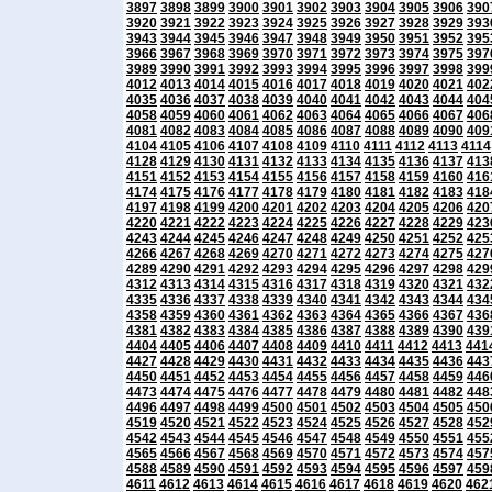
3897
3898
3899
3900
3901
3902
3903
3904
3905
3906
390
3920
3921
3922
3923
3924
3925
3926
3927
3928
3929
393
3943
3944
3945
3946
3947
3948
3949
3950
3951
3952
395
3966
3967
3968
3969
3970
3971
3972
3973
3974
3975
397
3989
3990
3991
3992
3993
3994
3995
3996
3997
3998
399
4012
4013
4014
4015
4016
4017
4018
4019
4020
4021
402
4035
4036
4037
4038
4039
4040
4041
4042
4043
4044
404
4058
4059
4060
4061
4062
4063
4064
4065
4066
4067
406
4081
4082
4083
4084
4085
4086
4087
4088
4089
4090
409
4104
4105
4106
4107
4108
4109
4110
4111
4112
4113
4114
4128
4129
4130
4131
4132
4133
4134
4135
4136
4137
413
4151
4152
4153
4154
4155
4156
4157
4158
4159
4160
416
4174
4175
4176
4177
4178
4179
4180
4181
4182
4183
418
4197
4198
4199
4200
4201
4202
4203
4204
4205
4206
420
4220
4221
4222
4223
4224
4225
4226
4227
4228
4229
423
4243
4244
4245
4246
4247
4248
4249
4250
4251
4252
425
4266
4267
4268
4269
4270
4271
4272
4273
4274
4275
427
4289
4290
4291
4292
4293
4294
4295
4296
4297
4298
429
4312
4313
4314
4315
4316
4317
4318
4319
4320
4321
432
4335
4336
4337
4338
4339
4340
4341
4342
4343
4344
434
4358
4359
4360
4361
4362
4363
4364
4365
4366
4367
436
4381
4382
4383
4384
4385
4386
4387
4388
4389
4390
439
4404
4405
4406
4407
4408
4409
4410
4411
4412
4413
441
4427
4428
4429
4430
4431
4432
4433
4434
4435
4436
443
4450
4451
4452
4453
4454
4455
4456
4457
4458
4459
446
4473
4474
4475
4476
4477
4478
4479
4480
4481
4482
448
4496
4497
4498
4499
4500
4501
4502
4503
4504
4505
450
4519
4520
4521
4522
4523
4524
4525
4526
4527
4528
452
4542
4543
4544
4545
4546
4547
4548
4549
4550
4551
455
4565
4566
4567
4568
4569
4570
4571
4572
4573
4574
457
4588
4589
4590
4591
4592
4593
4594
4595
4596
4597
459
4611
4612
4613
4614
4615
4616
4617
4618
4619
4620
462