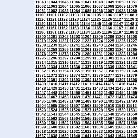
11043
11044
11045
11046
11047
11048
11049
11050
11051
11062
11063
11064
11065
11066
11067
11068
11069
11070
11081
11082
11083
11084
11085
11086
11087
11088
11089
11100
11101
11102
11103
11104
11105
11106
11107
11108
1
11120
11121
11122
11123
11124
11125
11126
11127
11128
1
11140
11141
11142
11143
11144
11145
11146
11147
11148
1
11160
11161
11162
11163
11164
11165
11166
11167
11168
1
11180
11181
11182
11183
11184
11185
11186
11187
11188
1
11200
11201
11202
11203
11204
11205
11206
11207
11208
11219
11220
11221
11222
11223
11224
11225
11226
11227
11238
11239
11240
11241
11242
11243
11244
11245
11246
11257
11258
11259
11260
11261
11262
11263
11264
11265
11276
11277
11278
11279
11280
11281
11282
11283
11284
11295
11296
11297
11298
11299
11300
11301
11302
11303
11314
11315
11316
11317
11318
11319
11320
11321
11322
11333
11334
11335
11336
11337
11338
11339
11340
11341
11352
11353
11354
11355
11356
11357
11358
11359
11360
11371
11372
11373
11374
11375
11376
11377
11378
11379
11390
11391
11392
11393
11394
11395
11396
11397
11398
11409
11410
11411
11412
11413
11414
11415
11416
11417
11428
11429
11430
11431
11432
11433
11434
11435
11436
11447
11448
11449
11450
11451
11452
11453
11454
11455
11466
11467
11468
11469
11470
11471
11472
11473
11474
11485
11486
11487
11488
11489
11490
11491
11492
11493
11504
11505
11506
11507
11508
11509
11510
11511
11512
11523
11524
11525
11526
11527
11528
11529
11530
11531
11542
11543
11544
11545
11546
11547
11548
11549
11550
11561
11562
11563
11564
11565
11566
11567
11568
11569
11580
11581
11582
11583
11584
11585
11586
11587
11588
11599
11600
11601
11602
11603
11604
11605
11606
11607
11618
11619
11620
11621
11622
11623
11624
11625
11626
11637
11638
11639
11640
11641
11642
11643
11644
11645