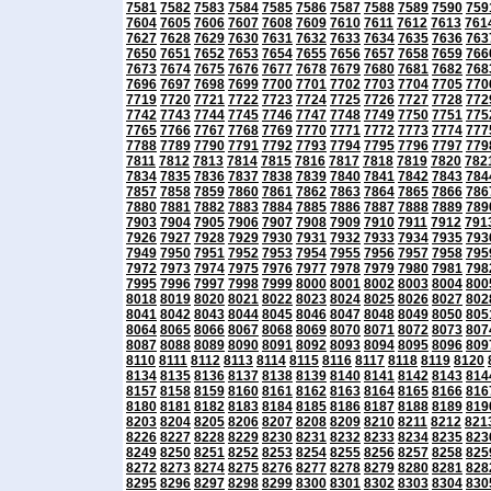
7581
7582
7583
7584
7585
7586
7587
7588
7589
7590
759
7604
7605
7606
7607
7608
7609
7610
7611
7612
7613
761
7627
7628
7629
7630
7631
7632
7633
7634
7635
7636
763
7650
7651
7652
7653
7654
7655
7656
7657
7658
7659
766
7673
7674
7675
7676
7677
7678
7679
7680
7681
7682
768
7696
7697
7698
7699
7700
7701
7702
7703
7704
7705
770
7719
7720
7721
7722
7723
7724
7725
7726
7727
7728
772
7742
7743
7744
7745
7746
7747
7748
7749
7750
7751
775
7765
7766
7767
7768
7769
7770
7771
7772
7773
7774
777
7788
7789
7790
7791
7792
7793
7794
7795
7796
7797
779
7811
7812
7813
7814
7815
7816
7817
7818
7819
7820
782
7834
7835
7836
7837
7838
7839
7840
7841
7842
7843
784
7857
7858
7859
7860
7861
7862
7863
7864
7865
7866
786
7880
7881
7882
7883
7884
7885
7886
7887
7888
7889
789
7903
7904
7905
7906
7907
7908
7909
7910
7911
7912
791
7926
7927
7928
7929
7930
7931
7932
7933
7934
7935
793
7949
7950
7951
7952
7953
7954
7955
7956
7957
7958
795
7972
7973
7974
7975
7976
7977
7978
7979
7980
7981
798
7995
7996
7997
7998
7999
8000
8001
8002
8003
8004
800
8018
8019
8020
8021
8022
8023
8024
8025
8026
8027
802
8041
8042
8043
8044
8045
8046
8047
8048
8049
8050
805
8064
8065
8066
8067
8068
8069
8070
8071
8072
8073
807
8087
8088
8089
8090
8091
8092
8093
8094
8095
8096
809
8110
8111
8112
8113
8114
8115
8116
8117
8118
8119
8120
8134
8135
8136
8137
8138
8139
8140
8141
8142
8143
814
8157
8158
8159
8160
8161
8162
8163
8164
8165
8166
816
8180
8181
8182
8183
8184
8185
8186
8187
8188
8189
819
8203
8204
8205
8206
8207
8208
8209
8210
8211
8212
821
8226
8227
8228
8229
8230
8231
8232
8233
8234
8235
823
8249
8250
8251
8252
8253
8254
8255
8256
8257
8258
825
8272
8273
8274
8275
8276
8277
8278
8279
8280
8281
828
8295
8296
8297
8298
8299
8300
8301
8302
8303
8304
830