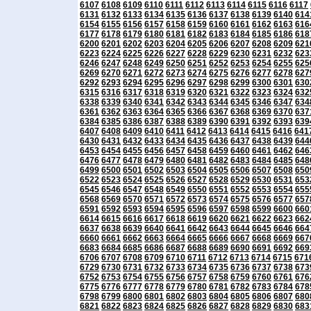
6107
6108
6109
6110
6111
6112
6113
6114
6115
6116
6117
6131
6132
6133
6134
6135
6136
6137
6138
6139
6140
614
6154
6155
6156
6157
6158
6159
6160
6161
6162
6163
616
6177
6178
6179
6180
6181
6182
6183
6184
6185
6186
618
6200
6201
6202
6203
6204
6205
6206
6207
6208
6209
621
6223
6224
6225
6226
6227
6228
6229
6230
6231
6232
623
6246
6247
6248
6249
6250
6251
6252
6253
6254
6255
625
6269
6270
6271
6272
6273
6274
6275
6276
6277
6278
627
6292
6293
6294
6295
6296
6297
6298
6299
6300
6301
630
6315
6316
6317
6318
6319
6320
6321
6322
6323
6324
632
6338
6339
6340
6341
6342
6343
6344
6345
6346
6347
634
6361
6362
6363
6364
6365
6366
6367
6368
6369
6370
637
6384
6385
6386
6387
6388
6389
6390
6391
6392
6393
639
6407
6408
6409
6410
6411
6412
6413
6414
6415
6416
641
6430
6431
6432
6433
6434
6435
6436
6437
6438
6439
644
6453
6454
6455
6456
6457
6458
6459
6460
6461
6462
646
6476
6477
6478
6479
6480
6481
6482
6483
6484
6485
648
6499
6500
6501
6502
6503
6504
6505
6506
6507
6508
650
6522
6523
6524
6525
6526
6527
6528
6529
6530
6531
653
6545
6546
6547
6548
6549
6550
6551
6552
6553
6554
655
6568
6569
6570
6571
6572
6573
6574
6575
6576
6577
657
6591
6592
6593
6594
6595
6596
6597
6598
6599
6600
660
6614
6615
6616
6617
6618
6619
6620
6621
6622
6623
662
6637
6638
6639
6640
6641
6642
6643
6644
6645
6646
664
6660
6661
6662
6663
6664
6665
6666
6667
6668
6669
667
6683
6684
6685
6686
6687
6688
6689
6690
6691
6692
669
6706
6707
6708
6709
6710
6711
6712
6713
6714
6715
671
6729
6730
6731
6732
6733
6734
6735
6736
6737
6738
673
6752
6753
6754
6755
6756
6757
6758
6759
6760
6761
676
6775
6776
6777
6778
6779
6780
6781
6782
6783
6784
678
6798
6799
6800
6801
6802
6803
6804
6805
6806
6807
680
6821
6822
6823
6824
6825
6826
6827
6828
6829
6830
683