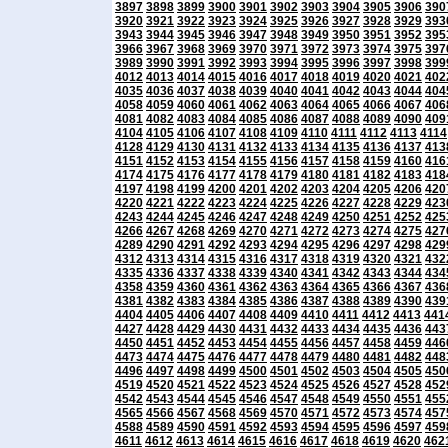
3897
3898
3899
3900
3901
3902
3903
3904
3905
3906
390
3920
3921
3922
3923
3924
3925
3926
3927
3928
3929
393
3943
3944
3945
3946
3947
3948
3949
3950
3951
3952
395
3966
3967
3968
3969
3970
3971
3972
3973
3974
3975
397
3989
3990
3991
3992
3993
3994
3995
3996
3997
3998
399
4012
4013
4014
4015
4016
4017
4018
4019
4020
4021
402
4035
4036
4037
4038
4039
4040
4041
4042
4043
4044
404
4058
4059
4060
4061
4062
4063
4064
4065
4066
4067
406
4081
4082
4083
4084
4085
4086
4087
4088
4089
4090
409
4104
4105
4106
4107
4108
4109
4110
4111
4112
4113
4114
4128
4129
4130
4131
4132
4133
4134
4135
4136
4137
413
4151
4152
4153
4154
4155
4156
4157
4158
4159
4160
416
4174
4175
4176
4177
4178
4179
4180
4181
4182
4183
418
4197
4198
4199
4200
4201
4202
4203
4204
4205
4206
420
4220
4221
4222
4223
4224
4225
4226
4227
4228
4229
423
4243
4244
4245
4246
4247
4248
4249
4250
4251
4252
425
4266
4267
4268
4269
4270
4271
4272
4273
4274
4275
427
4289
4290
4291
4292
4293
4294
4295
4296
4297
4298
429
4312
4313
4314
4315
4316
4317
4318
4319
4320
4321
432
4335
4336
4337
4338
4339
4340
4341
4342
4343
4344
434
4358
4359
4360
4361
4362
4363
4364
4365
4366
4367
436
4381
4382
4383
4384
4385
4386
4387
4388
4389
4390
439
4404
4405
4406
4407
4408
4409
4410
4411
4412
4413
441
4427
4428
4429
4430
4431
4432
4433
4434
4435
4436
443
4450
4451
4452
4453
4454
4455
4456
4457
4458
4459
446
4473
4474
4475
4476
4477
4478
4479
4480
4481
4482
448
4496
4497
4498
4499
4500
4501
4502
4503
4504
4505
450
4519
4520
4521
4522
4523
4524
4525
4526
4527
4528
452
4542
4543
4544
4545
4546
4547
4548
4549
4550
4551
455
4565
4566
4567
4568
4569
4570
4571
4572
4573
4574
457
4588
4589
4590
4591
4592
4593
4594
4595
4596
4597
459
4611
4612
4613
4614
4615
4616
4617
4618
4619
4620
462