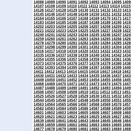
14088
14089
14090
14091
14092
14093
14094
14095
1409
14107
14108
14109
14110
14111
14112
14113
14114
14115
14126
14127
14128
14129
14130
14131
14132
14133
1413
14145
14146
14147
14148
14149
14150
14151
14152
1415
14164
14165
14166
14167
14168
14169
14170
14171
1417
14183
14184
14185
14186
14187
14188
14189
14190
1419
14202
14203
14204
14205
14206
14207
14208
14209
1421
14221
14222
14223
14224
14225
14226
14227
14228
1422
14240
14241
14242
14243
14244
14245
14246
14247
1424
14259
14260
14261
14262
14263
14264
14265
14266
1426
14278
14279
14280
14281
14282
14283
14284
14285
1428
14297
14298
14299
14300
14301
14302
14303
14304
1430
14316
14317
14318
14319
14320
14321
14322
14323
1432
14335
14336
14337
14338
14339
14340
14341
14342
1434
14354
14355
14356
14357
14358
14359
14360
14361
1436
14373
14374
14375
14376
14377
14378
14379
14380
1438
14392
14393
14394
14395
14396
14397
14398
14399
1440
14411
14412
14413
14414
14415
14416
14417
14418
1441
14430
14431
14432
14433
14434
14435
14436
14437
1443
14449
14450
14451
14452
14453
14454
14455
14456
1445
14468
14469
14470
14471
14472
14473
14474
14475
1447
14487
14488
14489
14490
14491
14492
14493
14494
1449
14506
14507
14508
14509
14510
14511
14512
14513
1451
14525
14526
14527
14528
14529
14530
14531
14532
1453
14544
14545
14546
14547
14548
14549
14550
14551
1455
14563
14564
14565
14566
14567
14568
14569
14570
1457
14582
14583
14584
14585
14586
14587
14588
14589
1459
14601
14602
14603
14604
14605
14606
14607
14608
1460
14620
14621
14622
14623
14624
14625
14626
14627
1462
14639
14640
14641
14642
14643
14644
14645
14646
1464
14658
14659
14660
14661
14662
14663
14664
14665
1466
14677
14678
14679
14680
14681
14682
14683
14684
1468