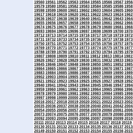
19560
19561
19562
19563
19564
19565
19566
19567
1956
19579
19580
19581
19582
19583
19584
19585
19586
1958
19598
19599
19600
19601
19602
19603
19604
19605
1960
19617
19618
19619
19620
19621
19622
19623
19624
1962
19636
19637
19638
19639
19640
19641
19642
19643
1964
19655
19656
19657
19658
19659
19660
19661
19662
1966
19674
19675
19676
19677
19678
19679
19680
19681
1968
19693
19694
19695
19696
19697
19698
19699
19700
1970
19712
19713
19714
19715
19716
19717
19718
19719
1972
19731
19732
19733
19734
19735
19736
19737
19738
1973
19750
19751
19752
19753
19754
19755
19756
19757
1975
19769
19770
19771
19772
19773
19774
19775
19776
1977
19788
19789
19790
19791
19792
19793
19794
19795
1979
19807
19808
19809
19810
19811
19812
19813
19814
1981
19826
19827
19828
19829
19830
19831
19832
19833
1983
19845
19846
19847
19848
19849
19850
19851
19852
1985
19864
19865
19866
19867
19868
19869
19870
19871
1987
19883
19884
19885
19886
19887
19888
19889
19890
1989
19902
19903
19904
19905
19906
19907
19908
19909
1991
19921
19922
19923
19924
19925
19926
19927
19928
1992
19940
19941
19942
19943
19944
19945
19946
19947
1994
19959
19960
19961
19962
19963
19964
19965
19966
1996
19978
19979
19980
19981
19982
19983
19984
19985
1998
19997
19998
19999
20000
20001
20002
20003
20004
2000
20016
20017
20018
20019
20020
20021
20022
20023
2002
20035
20036
20037
20038
20039
20040
20041
20042
2004
20054
20055
20056
20057
20058
20059
20060
20061
2006
20073
20074
20075
20076
20077
20078
20079
20080
2008
20092
20093
20094
20095
20096
20097
20098
20099
2010
20111
20112
20113
20114
20115
20116
20117
20118
20119
20130
20131
20132
20133
20134
20135
20136
20137
2013
20149
20150
20151
20152
20153
20154
20155
20156
2015