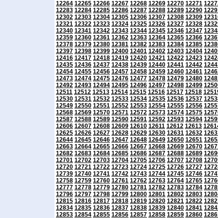
12264
12265
12266
12267
12268
12269
12270
12271
1227
12283
12284
12285
12286
12287
12288
12289
12290
1229
12302
12303
12304
12305
12306
12307
12308
12309
1231
12321
12322
12323
12324
12325
12326
12327
12328
1232
12340
12341
12342
12343
12344
12345
12346
12347
1234
12359
12360
12361
12362
12363
12364
12365
12366
1236
12378
12379
12380
12381
12382
12383
12384
12385
1238
12397
12398
12399
12400
12401
12402
12403
12404
1240
12416
12417
12418
12419
12420
12421
12422
12423
1242
12435
12436
12437
12438
12439
12440
12441
12442
1244
12454
12455
12456
12457
12458
12459
12460
12461
1246
12473
12474
12475
12476
12477
12478
12479
12480
1248
12492
12493
12494
12495
12496
12497
12498
12499
1250
12511
12512
12513
12514
12515
12516
12517
12518
1251
12530
12531
12532
12533
12534
12535
12536
12537
1253
12549
12550
12551
12552
12553
12554
12555
12556
1255
12568
12569
12570
12571
12572
12573
12574
12575
1257
12587
12588
12589
12590
12591
12592
12593
12594
1259
12606
12607
12608
12609
12610
12611
12612
12613
1261
12625
12626
12627
12628
12629
12630
12631
12632
1263
12644
12645
12646
12647
12648
12649
12650
12651
1265
12663
12664
12665
12666
12667
12668
12669
12670
1267
12682
12683
12684
12685
12686
12687
12688
12689
1269
12701
12702
12703
12704
12705
12706
12707
12708
1270
12720
12721
12722
12723
12724
12725
12726
12727
1272
12739
12740
12741
12742
12743
12744
12745
12746
1274
12758
12759
12760
12761
12762
12763
12764
12765
1276
12777
12778
12779
12780
12781
12782
12783
12784
1278
12796
12797
12798
12799
12800
12801
12802
12803
1280
12815
12816
12817
12818
12819
12820
12821
12822
1282
12834
12835
12836
12837
12838
12839
12840
12841
1284
12853
12854
12855
12856
12857
12858
12859
12860
1286