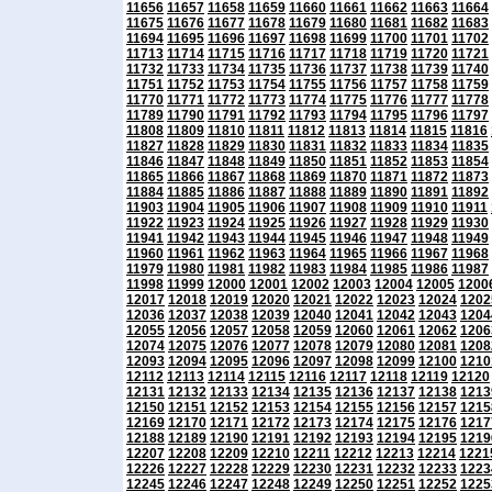
11656
11657
11658
11659
11660
11661
11662
11663
11664
11675
11676
11677
11678
11679
11680
11681
11682
11683
11694
11695
11696
11697
11698
11699
11700
11701
11702
11713
11714
11715
11716
11717
11718
11719
11720
11721
11732
11733
11734
11735
11736
11737
11738
11739
11740
11751
11752
11753
11754
11755
11756
11757
11758
11759
11770
11771
11772
11773
11774
11775
11776
11777
11778
11789
11790
11791
11792
11793
11794
11795
11796
11797
11808
11809
11810
11811
11812
11813
11814
11815
11816
11827
11828
11829
11830
11831
11832
11833
11834
11835
11846
11847
11848
11849
11850
11851
11852
11853
11854
11865
11866
11867
11868
11869
11870
11871
11872
11873
11884
11885
11886
11887
11888
11889
11890
11891
11892
11903
11904
11905
11906
11907
11908
11909
11910
11911
11922
11923
11924
11925
11926
11927
11928
11929
11930
11941
11942
11943
11944
11945
11946
11947
11948
11949
11960
11961
11962
11963
11964
11965
11966
11967
11968
11979
11980
11981
11982
11983
11984
11985
11986
11987
11998
11999
12000
12001
12002
12003
12004
12005
1200
12017
12018
12019
12020
12021
12022
12023
12024
1202
12036
12037
12038
12039
12040
12041
12042
12043
1204
12055
12056
12057
12058
12059
12060
12061
12062
1206
12074
12075
12076
12077
12078
12079
12080
12081
1208
12093
12094
12095
12096
12097
12098
12099
12100
1210
12112
12113
12114
12115
12116
12117
12118
12119
12120
12131
12132
12133
12134
12135
12136
12137
12138
1213
12150
12151
12152
12153
12154
12155
12156
12157
1215
12169
12170
12171
12172
12173
12174
12175
12176
1217
12188
12189
12190
12191
12192
12193
12194
12195
1219
12207
12208
12209
12210
12211
12212
12213
12214
1221
12226
12227
12228
12229
12230
12231
12232
12233
1223
12245
12246
12247
12248
12249
12250
12251
12252
1225