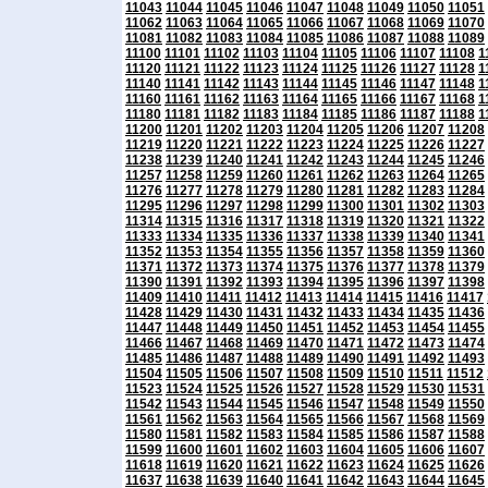
11043
11044
11045
11046
11047
11048
11049
11050
11051
11062
11063
11064
11065
11066
11067
11068
11069
11070
11081
11082
11083
11084
11085
11086
11087
11088
11089
11100
11101
11102
11103
11104
11105
11106
11107
11108
1
11120
11121
11122
11123
11124
11125
11126
11127
11128
1
11140
11141
11142
11143
11144
11145
11146
11147
11148
1
11160
11161
11162
11163
11164
11165
11166
11167
11168
1
11180
11181
11182
11183
11184
11185
11186
11187
11188
1
11200
11201
11202
11203
11204
11205
11206
11207
11208
11219
11220
11221
11222
11223
11224
11225
11226
11227
11238
11239
11240
11241
11242
11243
11244
11245
11246
11257
11258
11259
11260
11261
11262
11263
11264
11265
11276
11277
11278
11279
11280
11281
11282
11283
11284
11295
11296
11297
11298
11299
11300
11301
11302
11303
11314
11315
11316
11317
11318
11319
11320
11321
11322
11333
11334
11335
11336
11337
11338
11339
11340
11341
11352
11353
11354
11355
11356
11357
11358
11359
11360
11371
11372
11373
11374
11375
11376
11377
11378
11379
11390
11391
11392
11393
11394
11395
11396
11397
11398
11409
11410
11411
11412
11413
11414
11415
11416
11417
11428
11429
11430
11431
11432
11433
11434
11435
11436
11447
11448
11449
11450
11451
11452
11453
11454
11455
11466
11467
11468
11469
11470
11471
11472
11473
11474
11485
11486
11487
11488
11489
11490
11491
11492
11493
11504
11505
11506
11507
11508
11509
11510
11511
11512
11523
11524
11525
11526
11527
11528
11529
11530
11531
11542
11543
11544
11545
11546
11547
11548
11549
11550
11561
11562
11563
11564
11565
11566
11567
11568
11569
11580
11581
11582
11583
11584
11585
11586
11587
11588
11599
11600
11601
11602
11603
11604
11605
11606
11607
11618
11619
11620
11621
11622
11623
11624
11625
11626
11637
11638
11639
11640
11641
11642
11643
11644
11645