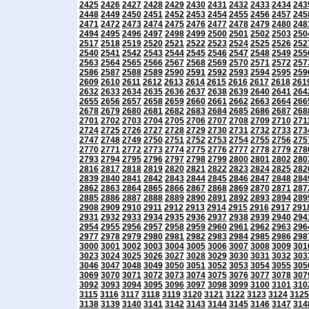
2425
2426
2427
2428
2429
2430
2431
2432
2433
2434
243
2448
2449
2450
2451
2452
2453
2454
2455
2456
2457
245
2471
2472
2473
2474
2475
2476
2477
2478
2479
2480
248
2494
2495
2496
2497
2498
2499
2500
2501
2502
2503
250
2517
2518
2519
2520
2521
2522
2523
2524
2525
2526
252
2540
2541
2542
2543
2544
2545
2546
2547
2548
2549
255
2563
2564
2565
2566
2567
2568
2569
2570
2571
2572
257
2586
2587
2588
2589
2590
2591
2592
2593
2594
2595
259
2609
2610
2611
2612
2613
2614
2615
2616
2617
2618
261
2632
2633
2634
2635
2636
2637
2638
2639
2640
2641
264
2655
2656
2657
2658
2659
2660
2661
2662
2663
2664
266
2678
2679
2680
2681
2682
2683
2684
2685
2686
2687
268
2701
2702
2703
2704
2705
2706
2707
2708
2709
2710
271
2724
2725
2726
2727
2728
2729
2730
2731
2732
2733
273
2747
2748
2749
2750
2751
2752
2753
2754
2755
2756
275
2770
2771
2772
2773
2774
2775
2776
2777
2778
2779
278
2793
2794
2795
2796
2797
2798
2799
2800
2801
2802
280
2816
2817
2818
2819
2820
2821
2822
2823
2824
2825
282
2839
2840
2841
2842
2843
2844
2845
2846
2847
2848
284
2862
2863
2864
2865
2866
2867
2868
2869
2870
2871
287
2885
2886
2887
2888
2889
2890
2891
2892
2893
2894
289
2908
2909
2910
2911
2912
2913
2914
2915
2916
2917
291
2931
2932
2933
2934
2935
2936
2937
2938
2939
2940
294
2954
2955
2956
2957
2958
2959
2960
2961
2962
2963
296
2977
2978
2979
2980
2981
2982
2983
2984
2985
2986
298
3000
3001
3002
3003
3004
3005
3006
3007
3008
3009
301
3023
3024
3025
3026
3027
3028
3029
3030
3031
3032
303
3046
3047
3048
3049
3050
3051
3052
3053
3054
3055
305
3069
3070
3071
3072
3073
3074
3075
3076
3077
3078
307
3092
3093
3094
3095
3096
3097
3098
3099
3100
3101
310
3115
3116
3117
3118
3119
3120
3121
3122
3123
3124
3125
3138
3139
3140
3141
3142
3143
3144
3145
3146
3147
314