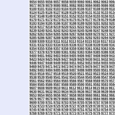
9054
9055
9056
9057
9058
9059
9060
9061
9062
9063
906
9077
9078
9079
9080
9081
9082
9083
9084
9085
9086
908
9100
9101
9102
9103
9104
9105
9106
9107
9108
9109
911
9124
9125
9126
9127
9128
9129
9130
9131
9132
9133
913
9147
9148
9149
9150
9151
9152
9153
9154
9155
9156
915
9170
9171
9172
9173
9174
9175
9176
9177
9178
9179
918
9193
9194
9195
9196
9197
9198
9199
9200
9201
9202
920
9216
9217
9218
9219
9220
9221
9222
9223
9224
9225
922
9239
9240
9241
9242
9243
9244
9245
9246
9247
9248
924
9262
9263
9264
9265
9266
9267
9268
9269
9270
9271
927
9285
9286
9287
9288
9289
9290
9291
9292
9293
9294
929
9308
9309
9310
9311
9312
9313
9314
9315
9316
9317
931
9331
9332
9333
9334
9335
9336
9337
9338
9339
9340
934
9354
9355
9356
9357
9358
9359
9360
9361
9362
9363
936
9377
9378
9379
9380
9381
9382
9383
9384
9385
9386
938
9400
9401
9402
9403
9404
9405
9406
9407
9408
9409
941
9423
9424
9425
9426
9427
9428
9429
9430
9431
9432
943
9446
9447
9448
9449
9450
9451
9452
9453
9454
9455
945
9469
9470
9471
9472
9473
9474
9475
9476
9477
9478
947
9492
9493
9494
9495
9496
9497
9498
9499
9500
9501
950
9515
9516
9517
9518
9519
9520
9521
9522
9523
9524
952
9538
9539
9540
9541
9542
9543
9544
9545
9546
9547
954
9561
9562
9563
9564
9565
9566
9567
9568
9569
9570
957
9584
9585
9586
9587
9588
9589
9590
9591
9592
9593
959
9607
9608
9609
9610
9611
9612
9613
9614
9615
9616
961
9630
9631
9632
9633
9634
9635
9636
9637
9638
9639
964
9653
9654
9655
9656
9657
9658
9659
9660
9661
9662
966
9676
9677
9678
9679
9680
9681
9682
9683
9684
9685
968
9699
9700
9701
9702
9703
9704
9705
9706
9707
9708
970
9722
9723
9724
9725
9726
9727
9728
9729
9730
9731
973
9745
9746
9747
9748
9749
9750
9751
9752
9753
9754
975
9768
9769
9770
9771
9772
9773
9774
9775
9776
9777
977