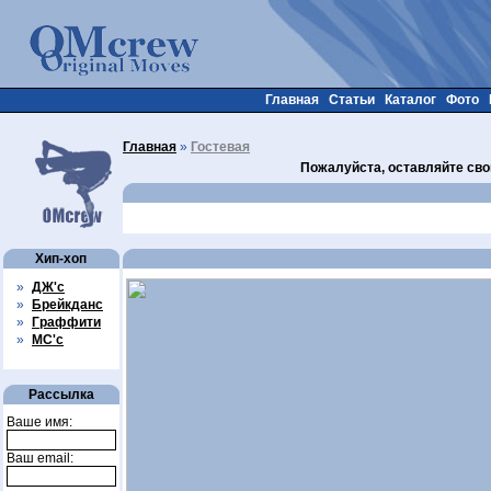
Главная
Статьи
Каталог
Фото
Главная
»
Гостевая
Пожалуйста, оставляйте сво
Хип-хоп
»
ДЖ'с
»
Брейкданс
»
Граффити
»
МС'с
Рассылка
Ваше имя:
Ваш email: