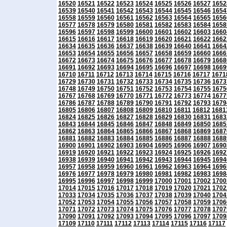
16520
16521
16522
16523
16524
16525
16526
16527
1652
16539
16540
16541
16542
16543
16544
16545
16546
1654
16558
16559
16560
16561
16562
16563
16564
16565
1656
16577
16578
16579
16580
16581
16582
16583
16584
1658
16596
16597
16598
16599
16600
16601
16602
16603
1660
16615
16616
16617
16618
16619
16620
16621
16622
1662
16634
16635
16636
16637
16638
16639
16640
16641
1664
16653
16654
16655
16656
16657
16658
16659
16660
1666
16672
16673
16674
16675
16676
16677
16678
16679
1668
16691
16692
16693
16694
16695
16696
16697
16698
1669
16710
16711
16712
16713
16714
16715
16716
16717
1671
16729
16730
16731
16732
16733
16734
16735
16736
1673
16748
16749
16750
16751
16752
16753
16754
16755
1675
16767
16768
16769
16770
16771
16772
16773
16774
1677
16786
16787
16788
16789
16790
16791
16792
16793
1679
16805
16806
16807
16808
16809
16810
16811
16812
1681
16824
16825
16826
16827
16828
16829
16830
16831
1683
16843
16844
16845
16846
16847
16848
16849
16850
1685
16862
16863
16864
16865
16866
16867
16868
16869
1687
16881
16882
16883
16884
16885
16886
16887
16888
1688
16900
16901
16902
16903
16904
16905
16906
16907
1690
16919
16920
16921
16922
16923
16924
16925
16926
1692
16938
16939
16940
16941
16942
16943
16944
16945
1694
16957
16958
16959
16960
16961
16962
16963
16964
1696
16976
16977
16978
16979
16980
16981
16982
16983
1698
16995
16996
16997
16998
16999
17000
17001
17002
1700
17014
17015
17016
17017
17018
17019
17020
17021
1702
17033
17034
17035
17036
17037
17038
17039
17040
1704
17052
17053
17054
17055
17056
17057
17058
17059
1706
17071
17072
17073
17074
17075
17076
17077
17078
1707
17090
17091
17092
17093
17094
17095
17096
17097
1709
17109
17110
17111
17112
17113
17114
17115
17116
17117