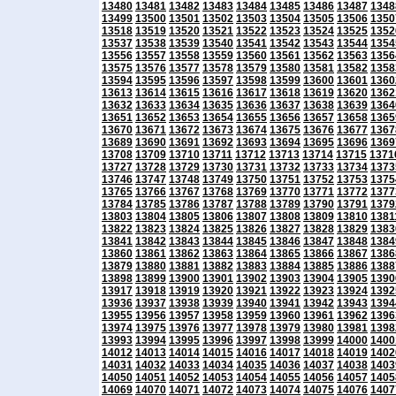
13480
13481
13482
13483
13484
13485
13486
13487
1348
13499
13500
13501
13502
13503
13504
13505
13506
1350
13518
13519
13520
13521
13522
13523
13524
13525
1352
13537
13538
13539
13540
13541
13542
13543
13544
1354
13556
13557
13558
13559
13560
13561
13562
13563
1356
13575
13576
13577
13578
13579
13580
13581
13582
1358
13594
13595
13596
13597
13598
13599
13600
13601
1360
13613
13614
13615
13616
13617
13618
13619
13620
1362
13632
13633
13634
13635
13636
13637
13638
13639
1364
13651
13652
13653
13654
13655
13656
13657
13658
1365
13670
13671
13672
13673
13674
13675
13676
13677
1367
13689
13690
13691
13692
13693
13694
13695
13696
1369
13708
13709
13710
13711
13712
13713
13714
13715
1371
13727
13728
13729
13730
13731
13732
13733
13734
1373
13746
13747
13748
13749
13750
13751
13752
13753
1375
13765
13766
13767
13768
13769
13770
13771
13772
1377
13784
13785
13786
13787
13788
13789
13790
13791
1379
13803
13804
13805
13806
13807
13808
13809
13810
1381
13822
13823
13824
13825
13826
13827
13828
13829
1383
13841
13842
13843
13844
13845
13846
13847
13848
1384
13860
13861
13862
13863
13864
13865
13866
13867
1386
13879
13880
13881
13882
13883
13884
13885
13886
1388
13898
13899
13900
13901
13902
13903
13904
13905
1390
13917
13918
13919
13920
13921
13922
13923
13924
1392
13936
13937
13938
13939
13940
13941
13942
13943
1394
13955
13956
13957
13958
13959
13960
13961
13962
1396
13974
13975
13976
13977
13978
13979
13980
13981
1398
13993
13994
13995
13996
13997
13998
13999
14000
1400
14012
14013
14014
14015
14016
14017
14018
14019
1402
14031
14032
14033
14034
14035
14036
14037
14038
1403
14050
14051
14052
14053
14054
14055
14056
14057
1405
14069
14070
14071
14072
14073
14074
14075
14076
1407