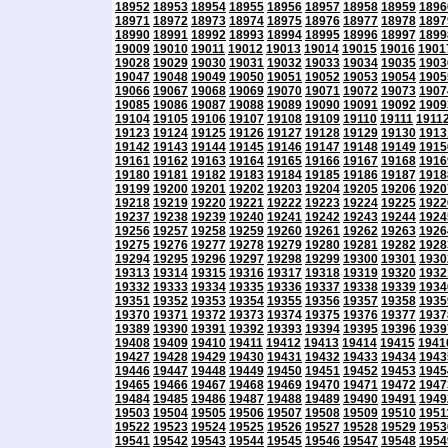
18952
18953
18954
18955
18956
18957
18958
18959
1896
18971
18972
18973
18974
18975
18976
18977
18978
1897
18990
18991
18992
18993
18994
18995
18996
18997
1899
19009
19010
19011
19012
19013
19014
19015
19016
1901
19028
19029
19030
19031
19032
19033
19034
19035
1903
19047
19048
19049
19050
19051
19052
19053
19054
1905
19066
19067
19068
19069
19070
19071
19072
19073
1907
19085
19086
19087
19088
19089
19090
19091
19092
1909
19104
19105
19106
19107
19108
19109
19110
19111
1911
19123
19124
19125
19126
19127
19128
19129
19130
1913
19142
19143
19144
19145
19146
19147
19148
19149
1915
19161
19162
19163
19164
19165
19166
19167
19168
1916
19180
19181
19182
19183
19184
19185
19186
19187
1918
19199
19200
19201
19202
19203
19204
19205
19206
1920
19218
19219
19220
19221
19222
19223
19224
19225
1922
19237
19238
19239
19240
19241
19242
19243
19244
1924
19256
19257
19258
19259
19260
19261
19262
19263
1926
19275
19276
19277
19278
19279
19280
19281
19282
1928
19294
19295
19296
19297
19298
19299
19300
19301
1930
19313
19314
19315
19316
19317
19318
19319
19320
1932
19332
19333
19334
19335
19336
19337
19338
19339
1934
19351
19352
19353
19354
19355
19356
19357
19358
1935
19370
19371
19372
19373
19374
19375
19376
19377
1937
19389
19390
19391
19392
19393
19394
19395
19396
1939
19408
19409
19410
19411
19412
19413
19414
19415
1941
19427
19428
19429
19430
19431
19432
19433
19434
1943
19446
19447
19448
19449
19450
19451
19452
19453
1945
19465
19466
19467
19468
19469
19470
19471
19472
1947
19484
19485
19486
19487
19488
19489
19490
19491
1949
19503
19504
19505
19506
19507
19508
19509
19510
1951
19522
19523
19524
19525
19526
19527
19528
19529
1953
19541
19542
19543
19544
19545
19546
19547
19548
1954