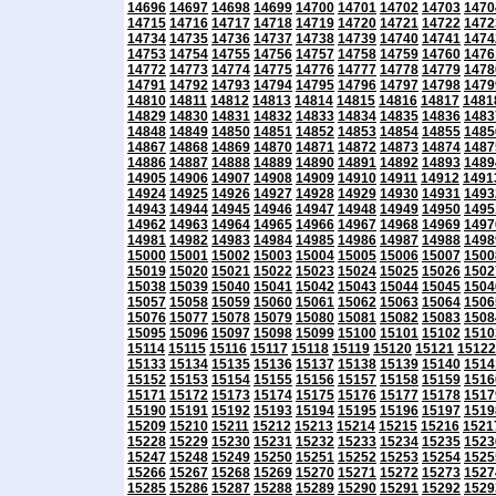
14696
14697
14698
14699
14700
14701
14702
14703
1470
14715
14716
14717
14718
14719
14720
14721
14722
1472
14734
14735
14736
14737
14738
14739
14740
14741
1474
14753
14754
14755
14756
14757
14758
14759
14760
1476
14772
14773
14774
14775
14776
14777
14778
14779
1478
14791
14792
14793
14794
14795
14796
14797
14798
1479
14810
14811
14812
14813
14814
14815
14816
14817
1481
14829
14830
14831
14832
14833
14834
14835
14836
1483
14848
14849
14850
14851
14852
14853
14854
14855
1485
14867
14868
14869
14870
14871
14872
14873
14874
1487
14886
14887
14888
14889
14890
14891
14892
14893
1489
14905
14906
14907
14908
14909
14910
14911
14912
1491
14924
14925
14926
14927
14928
14929
14930
14931
1493
14943
14944
14945
14946
14947
14948
14949
14950
1495
14962
14963
14964
14965
14966
14967
14968
14969
1497
14981
14982
14983
14984
14985
14986
14987
14988
1498
15000
15001
15002
15003
15004
15005
15006
15007
1500
15019
15020
15021
15022
15023
15024
15025
15026
1502
15038
15039
15040
15041
15042
15043
15044
15045
1504
15057
15058
15059
15060
15061
15062
15063
15064
1506
15076
15077
15078
15079
15080
15081
15082
15083
1508
15095
15096
15097
15098
15099
15100
15101
15102
1510
15114
15115
15116
15117
15118
15119
15120
15121
15122
15133
15134
15135
15136
15137
15138
15139
15140
1514
15152
15153
15154
15155
15156
15157
15158
15159
1516
15171
15172
15173
15174
15175
15176
15177
15178
1517
15190
15191
15192
15193
15194
15195
15196
15197
1519
15209
15210
15211
15212
15213
15214
15215
15216
1521
15228
15229
15230
15231
15232
15233
15234
15235
1523
15247
15248
15249
15250
15251
15252
15253
15254
1525
15266
15267
15268
15269
15270
15271
15272
15273
1527
15285
15286
15287
15288
15289
15290
15291
15292
1529