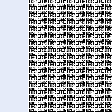
18344
18345
18346
18347
18348
18349
18350
18351
1835
18363
18364
18365
18366
18367
18368
18369
18370
1837
18382
18383
18384
18385
18386
18387
18388
18389
1839
18401
18402
18403
18404
18405
18406
18407
18408
1840
18420
18421
18422
18423
18424
18425
18426
18427
1842
18439
18440
18441
18442
18443
18444
18445
18446
1844
18458
18459
18460
18461
18462
18463
18464
18465
1846
18477
18478
18479
18480
18481
18482
18483
18484
1848
18496
18497
18498
18499
18500
18501
18502
18503
1850
18515
18516
18517
18518
18519
18520
18521
18522
1852
18534
18535
18536
18537
18538
18539
18540
18541
1854
18553
18554
18555
18556
18557
18558
18559
18560
1856
18572
18573
18574
18575
18576
18577
18578
18579
1858
18591
18592
18593
18594
18595
18596
18597
18598
1859
18610
18611
18612
18613
18614
18615
18616
18617
1861
18629
18630
18631
18632
18633
18634
18635
18636
1863
18648
18649
18650
18651
18652
18653
18654
18655
1865
18667
18668
18669
18670
18671
18672
18673
18674
1867
18686
18687
18688
18689
18690
18691
18692
18693
1869
18705
18706
18707
18708
18709
18710
18711
18712
1871
18724
18725
18726
18727
18728
18729
18730
18731
1873
18743
18744
18745
18746
18747
18748
18749
18750
1875
18762
18763
18764
18765
18766
18767
18768
18769
1877
18781
18782
18783
18784
18785
18786
18787
18788
1878
18800
18801
18802
18803
18804
18805
18806
18807
1880
18819
18820
18821
18822
18823
18824
18825
18826
1882
18838
18839
18840
18841
18842
18843
18844
18845
1884
18857
18858
18859
18860
18861
18862
18863
18864
1886
18876
18877
18878
18879
18880
18881
18882
18883
1888
18895
18896
18897
18898
18899
18900
18901
18902
1890
18914
18915
18916
18917
18918
18919
18920
18921
1892
18933
18934
18935
18936
18937
18938
18939
18940
1894