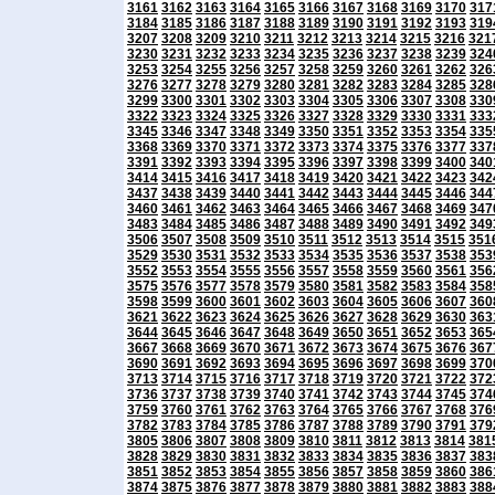
3161
3162
3163
3164
3165
3166
3167
3168
3169
3170
317
3184
3185
3186
3187
3188
3189
3190
3191
3192
3193
319
3207
3208
3209
3210
3211
3212
3213
3214
3215
3216
321
3230
3231
3232
3233
3234
3235
3236
3237
3238
3239
324
3253
3254
3255
3256
3257
3258
3259
3260
3261
3262
326
3276
3277
3278
3279
3280
3281
3282
3283
3284
3285
328
3299
3300
3301
3302
3303
3304
3305
3306
3307
3308
330
3322
3323
3324
3325
3326
3327
3328
3329
3330
3331
333
3345
3346
3347
3348
3349
3350
3351
3352
3353
3354
335
3368
3369
3370
3371
3372
3373
3374
3375
3376
3377
337
3391
3392
3393
3394
3395
3396
3397
3398
3399
3400
340
3414
3415
3416
3417
3418
3419
3420
3421
3422
3423
342
3437
3438
3439
3440
3441
3442
3443
3444
3445
3446
344
3460
3461
3462
3463
3464
3465
3466
3467
3468
3469
347
3483
3484
3485
3486
3487
3488
3489
3490
3491
3492
349
3506
3507
3508
3509
3510
3511
3512
3513
3514
3515
351
3529
3530
3531
3532
3533
3534
3535
3536
3537
3538
353
3552
3553
3554
3555
3556
3557
3558
3559
3560
3561
356
3575
3576
3577
3578
3579
3580
3581
3582
3583
3584
358
3598
3599
3600
3601
3602
3603
3604
3605
3606
3607
360
3621
3622
3623
3624
3625
3626
3627
3628
3629
3630
363
3644
3645
3646
3647
3648
3649
3650
3651
3652
3653
365
3667
3668
3669
3670
3671
3672
3673
3674
3675
3676
367
3690
3691
3692
3693
3694
3695
3696
3697
3698
3699
370
3713
3714
3715
3716
3717
3718
3719
3720
3721
3722
372
3736
3737
3738
3739
3740
3741
3742
3743
3744
3745
374
3759
3760
3761
3762
3763
3764
3765
3766
3767
3768
376
3782
3783
3784
3785
3786
3787
3788
3789
3790
3791
379
3805
3806
3807
3808
3809
3810
3811
3812
3813
3814
381
3828
3829
3830
3831
3832
3833
3834
3835
3836
3837
383
3851
3852
3853
3854
3855
3856
3857
3858
3859
3860
386
3874
3875
3876
3877
3878
3879
3880
3881
3882
3883
388