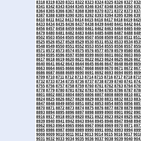
8318
8319
8320
8321
8322
8323
8324
8325
8326
8327
832
8341
8342
8343
8344
8345
8346
8347
8348
8349
8350
835
8364
8365
8366
8367
8368
8369
8370
8371
8372
8373
837
8387
8388
8389
8390
8391
8392
8393
8394
8395
8396
839
8410
8411
8412
8413
8414
8415
8416
8417
8418
8419
842
8433
8434
8435
8436
8437
8438
8439
8440
8441
8442
844
8456
8457
8458
8459
8460
8461
8462
8463
8464
8465
846
8479
8480
8481
8482
8483
8484
8485
8486
8487
8488
848
8502
8503
8504
8505
8506
8507
8508
8509
8510
8511
851
8525
8526
8527
8528
8529
8530
8531
8532
8533
8534
853
8548
8549
8550
8551
8552
8553
8554
8555
8556
8557
855
8571
8572
8573
8574
8575
8576
8577
8578
8579
8580
858
8594
8595
8596
8597
8598
8599
8600
8601
8602
8603
860
8617
8618
8619
8620
8621
8622
8623
8624
8625
8626
862
8640
8641
8642
8643
8644
8645
8646
8647
8648
8649
865
8663
8664
8665
8666
8667
8668
8669
8670
8671
8672
867
8686
8687
8688
8689
8690
8691
8692
8693
8694
8695
869
8709
8710
8711
8712
8713
8714
8715
8716
8717
8718
871
8732
8733
8734
8735
8736
8737
8738
8739
8740
8741
874
8755
8756
8757
8758
8759
8760
8761
8762
8763
8764
876
8778
8779
8780
8781
8782
8783
8784
8785
8786
8787
878
8801
8802
8803
8804
8805
8806
8807
8808
8809
8810
881
8824
8825
8826
8827
8828
8829
8830
8831
8832
8833
883
8847
8848
8849
8850
8851
8852
8853
8854
8855
8856
885
8870
8871
8872
8873
8874
8875
8876
8877
8878
8879
888
8893
8894
8895
8896
8897
8898
8899
8900
8901
8902
890
8916
8917
8918
8919
8920
8921
8922
8923
8924
8925
892
8939
8940
8941
8942
8943
8944
8945
8946
8947
8948
894
8962
8963
8964
8965
8966
8967
8968
8969
8970
8971
897
8985
8986
8987
8988
8989
8990
8991
8992
8993
8994
899
9008
9009
9010
9011
9012
9013
9014
9015
9016
9017
901
9031
9032
9033
9034
9035
9036
9037
9038
9039
9040
904