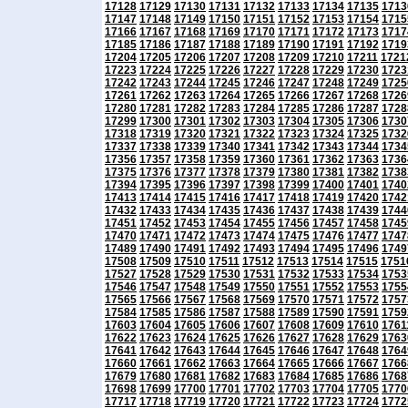
17128
17129
17130
17131
17132
17133
17134
17135
1713
17147
17148
17149
17150
17151
17152
17153
17154
1715
17166
17167
17168
17169
17170
17171
17172
17173
1717
17185
17186
17187
17188
17189
17190
17191
17192
1719
17204
17205
17206
17207
17208
17209
17210
17211
1721
17223
17224
17225
17226
17227
17228
17229
17230
1723
17242
17243
17244
17245
17246
17247
17248
17249
1725
17261
17262
17263
17264
17265
17266
17267
17268
1726
17280
17281
17282
17283
17284
17285
17286
17287
1728
17299
17300
17301
17302
17303
17304
17305
17306
1730
17318
17319
17320
17321
17322
17323
17324
17325
1732
17337
17338
17339
17340
17341
17342
17343
17344
1734
17356
17357
17358
17359
17360
17361
17362
17363
1736
17375
17376
17377
17378
17379
17380
17381
17382
1738
17394
17395
17396
17397
17398
17399
17400
17401
1740
17413
17414
17415
17416
17417
17418
17419
17420
1742
17432
17433
17434
17435
17436
17437
17438
17439
1744
17451
17452
17453
17454
17455
17456
17457
17458
1745
17470
17471
17472
17473
17474
17475
17476
17477
1747
17489
17490
17491
17492
17493
17494
17495
17496
1749
17508
17509
17510
17511
17512
17513
17514
17515
1751
17527
17528
17529
17530
17531
17532
17533
17534
1753
17546
17547
17548
17549
17550
17551
17552
17553
1755
17565
17566
17567
17568
17569
17570
17571
17572
1757
17584
17585
17586
17587
17588
17589
17590
17591
1759
17603
17604
17605
17606
17607
17608
17609
17610
1761
17622
17623
17624
17625
17626
17627
17628
17629
1763
17641
17642
17643
17644
17645
17646
17647
17648
1764
17660
17661
17662
17663
17664
17665
17666
17667
1766
17679
17680
17681
17682
17683
17684
17685
17686
1768
17698
17699
17700
17701
17702
17703
17704
17705
1770
17717
17718
17719
17720
17721
17722
17723
17724
1772