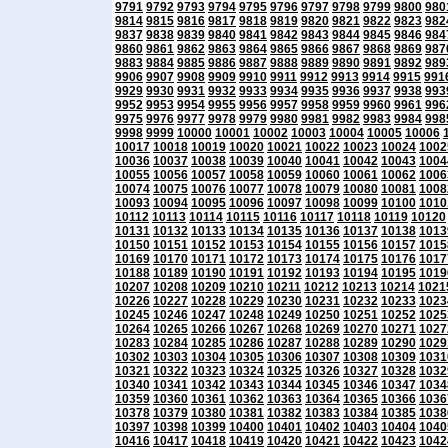
9791
9792
9793
9794
9795
9796
9797
9798
9799
9800
980
9814
9815
9816
9817
9818
9819
9820
9821
9822
9823
982
9837
9838
9839
9840
9841
9842
9843
9844
9845
9846
984
9860
9861
9862
9863
9864
9865
9866
9867
9868
9869
987
9883
9884
9885
9886
9887
9888
9889
9890
9891
9892
989
9906
9907
9908
9909
9910
9911
9912
9913
9914
9915
991
9929
9930
9931
9932
9933
9934
9935
9936
9937
9938
993
9952
9953
9954
9955
9956
9957
9958
9959
9960
9961
996
9975
9976
9977
9978
9979
9980
9981
9982
9983
9984
998
9998
9999
10000
10001
10002
10003
10004
10005
10006
10017
10018
10019
10020
10021
10022
10023
10024
1002
10036
10037
10038
10039
10040
10041
10042
10043
1004
10055
10056
10057
10058
10059
10060
10061
10062
1006
10074
10075
10076
10077
10078
10079
10080
10081
1008
10093
10094
10095
10096
10097
10098
10099
10100
1010
10112
10113
10114
10115
10116
10117
10118
10119
10120
10131
10132
10133
10134
10135
10136
10137
10138
1013
10150
10151
10152
10153
10154
10155
10156
10157
1015
10169
10170
10171
10172
10173
10174
10175
10176
1017
10188
10189
10190
10191
10192
10193
10194
10195
1019
10207
10208
10209
10210
10211
10212
10213
10214
1021
10226
10227
10228
10229
10230
10231
10232
10233
1023
10245
10246
10247
10248
10249
10250
10251
10252
1025
10264
10265
10266
10267
10268
10269
10270
10271
1027
10283
10284
10285
10286
10287
10288
10289
10290
1029
10302
10303
10304
10305
10306
10307
10308
10309
1031
10321
10322
10323
10324
10325
10326
10327
10328
1032
10340
10341
10342
10343
10344
10345
10346
10347
1034
10359
10360
10361
10362
10363
10364
10365
10366
1036
10378
10379
10380
10381
10382
10383
10384
10385
1038
10397
10398
10399
10400
10401
10402
10403
10404
1040
10416
10417
10418
10419
10420
10421
10422
10423
1042