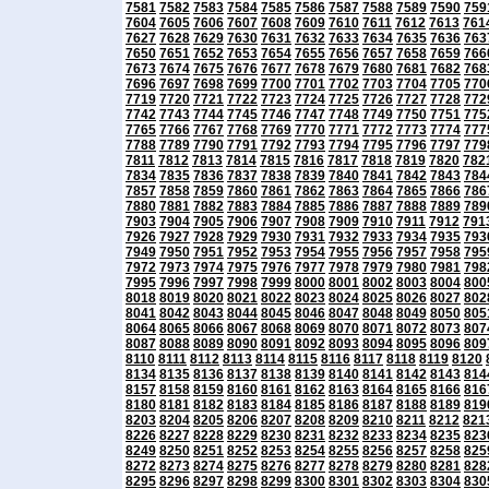
7581
7582
7583
7584
7585
7586
7587
7588
7589
7590
759
7604
7605
7606
7607
7608
7609
7610
7611
7612
7613
761
7627
7628
7629
7630
7631
7632
7633
7634
7635
7636
763
7650
7651
7652
7653
7654
7655
7656
7657
7658
7659
766
7673
7674
7675
7676
7677
7678
7679
7680
7681
7682
768
7696
7697
7698
7699
7700
7701
7702
7703
7704
7705
770
7719
7720
7721
7722
7723
7724
7725
7726
7727
7728
772
7742
7743
7744
7745
7746
7747
7748
7749
7750
7751
775
7765
7766
7767
7768
7769
7770
7771
7772
7773
7774
777
7788
7789
7790
7791
7792
7793
7794
7795
7796
7797
779
7811
7812
7813
7814
7815
7816
7817
7818
7819
7820
782
7834
7835
7836
7837
7838
7839
7840
7841
7842
7843
784
7857
7858
7859
7860
7861
7862
7863
7864
7865
7866
786
7880
7881
7882
7883
7884
7885
7886
7887
7888
7889
789
7903
7904
7905
7906
7907
7908
7909
7910
7911
7912
791
7926
7927
7928
7929
7930
7931
7932
7933
7934
7935
793
7949
7950
7951
7952
7953
7954
7955
7956
7957
7958
795
7972
7973
7974
7975
7976
7977
7978
7979
7980
7981
798
7995
7996
7997
7998
7999
8000
8001
8002
8003
8004
800
8018
8019
8020
8021
8022
8023
8024
8025
8026
8027
802
8041
8042
8043
8044
8045
8046
8047
8048
8049
8050
805
8064
8065
8066
8067
8068
8069
8070
8071
8072
8073
807
8087
8088
8089
8090
8091
8092
8093
8094
8095
8096
809
8110
8111
8112
8113
8114
8115
8116
8117
8118
8119
8120
8134
8135
8136
8137
8138
8139
8140
8141
8142
8143
814
8157
8158
8159
8160
8161
8162
8163
8164
8165
8166
816
8180
8181
8182
8183
8184
8185
8186
8187
8188
8189
819
8203
8204
8205
8206
8207
8208
8209
8210
8211
8212
821
8226
8227
8228
8229
8230
8231
8232
8233
8234
8235
823
8249
8250
8251
8252
8253
8254
8255
8256
8257
8258
825
8272
8273
8274
8275
8276
8277
8278
8279
8280
8281
828
8295
8296
8297
8298
8299
8300
8301
8302
8303
8304
830