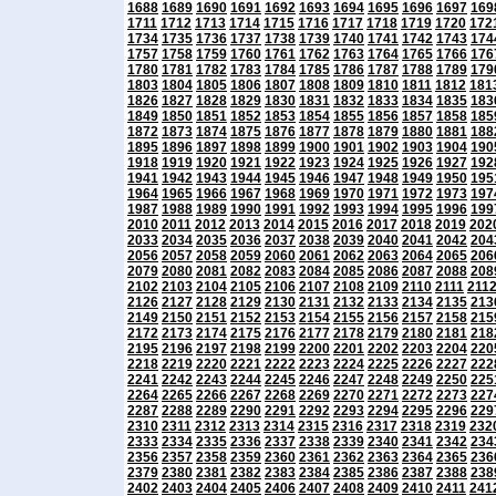
1688
1689
1690
1691
1692
1693
1694
1695
1696
1697
169
1711
1712
1713
1714
1715
1716
1717
1718
1719
1720
172
1734
1735
1736
1737
1738
1739
1740
1741
1742
1743
174
1757
1758
1759
1760
1761
1762
1763
1764
1765
1766
176
1780
1781
1782
1783
1784
1785
1786
1787
1788
1789
179
1803
1804
1805
1806
1807
1808
1809
1810
1811
1812
181
1826
1827
1828
1829
1830
1831
1832
1833
1834
1835
183
1849
1850
1851
1852
1853
1854
1855
1856
1857
1858
185
1872
1873
1874
1875
1876
1877
1878
1879
1880
1881
188
1895
1896
1897
1898
1899
1900
1901
1902
1903
1904
190
1918
1919
1920
1921
1922
1923
1924
1925
1926
1927
192
1941
1942
1943
1944
1945
1946
1947
1948
1949
1950
195
1964
1965
1966
1967
1968
1969
1970
1971
1972
1973
197
1987
1988
1989
1990
1991
1992
1993
1994
1995
1996
199
2010
2011
2012
2013
2014
2015
2016
2017
2018
2019
202
2033
2034
2035
2036
2037
2038
2039
2040
2041
2042
204
2056
2057
2058
2059
2060
2061
2062
2063
2064
2065
206
2079
2080
2081
2082
2083
2084
2085
2086
2087
2088
208
2102
2103
2104
2105
2106
2107
2108
2109
2110
2111
211
2126
2127
2128
2129
2130
2131
2132
2133
2134
2135
213
2149
2150
2151
2152
2153
2154
2155
2156
2157
2158
215
2172
2173
2174
2175
2176
2177
2178
2179
2180
2181
218
2195
2196
2197
2198
2199
2200
2201
2202
2203
2204
220
2218
2219
2220
2221
2222
2223
2224
2225
2226
2227
222
2241
2242
2243
2244
2245
2246
2247
2248
2249
2250
225
2264
2265
2266
2267
2268
2269
2270
2271
2272
2273
227
2287
2288
2289
2290
2291
2292
2293
2294
2295
2296
229
2310
2311
2312
2313
2314
2315
2316
2317
2318
2319
232
2333
2334
2335
2336
2337
2338
2339
2340
2341
2342
234
2356
2357
2358
2359
2360
2361
2362
2363
2364
2365
236
2379
2380
2381
2382
2383
2384
2385
2386
2387
2388
238
2402
2403
2404
2405
2406
2407
2408
2409
2410
2411
241