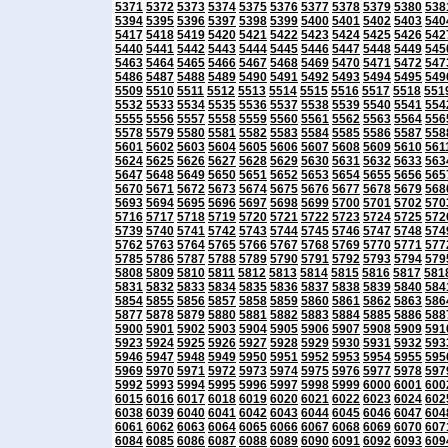
5371
5372
5373
5374
5375
5376
5377
5378
5379
5380
538
5394
5395
5396
5397
5398
5399
5400
5401
5402
5403
540
5417
5418
5419
5420
5421
5422
5423
5424
5425
5426
542
5440
5441
5442
5443
5444
5445
5446
5447
5448
5449
545
5463
5464
5465
5466
5467
5468
5469
5470
5471
5472
547
5486
5487
5488
5489
5490
5491
5492
5493
5494
5495
549
5509
5510
5511
5512
5513
5514
5515
5516
5517
5518
551
5532
5533
5534
5535
5536
5537
5538
5539
5540
5541
554
5555
5556
5557
5558
5559
5560
5561
5562
5563
5564
556
5578
5579
5580
5581
5582
5583
5584
5585
5586
5587
558
5601
5602
5603
5604
5605
5606
5607
5608
5609
5610
561
5624
5625
5626
5627
5628
5629
5630
5631
5632
5633
563
5647
5648
5649
5650
5651
5652
5653
5654
5655
5656
565
5670
5671
5672
5673
5674
5675
5676
5677
5678
5679
568
5693
5694
5695
5696
5697
5698
5699
5700
5701
5702
570
5716
5717
5718
5719
5720
5721
5722
5723
5724
5725
572
5739
5740
5741
5742
5743
5744
5745
5746
5747
5748
574
5762
5763
5764
5765
5766
5767
5768
5769
5770
5771
577
5785
5786
5787
5788
5789
5790
5791
5792
5793
5794
579
5808
5809
5810
5811
5812
5813
5814
5815
5816
5817
581
5831
5832
5833
5834
5835
5836
5837
5838
5839
5840
584
5854
5855
5856
5857
5858
5859
5860
5861
5862
5863
586
5877
5878
5879
5880
5881
5882
5883
5884
5885
5886
588
5900
5901
5902
5903
5904
5905
5906
5907
5908
5909
591
5923
5924
5925
5926
5927
5928
5929
5930
5931
5932
593
5946
5947
5948
5949
5950
5951
5952
5953
5954
5955
595
5969
5970
5971
5972
5973
5974
5975
5976
5977
5978
597
5992
5993
5994
5995
5996
5997
5998
5999
6000
6001
600
6015
6016
6017
6018
6019
6020
6021
6022
6023
6024
602
6038
6039
6040
6041
6042
6043
6044
6045
6046
6047
604
6061
6062
6063
6064
6065
6066
6067
6068
6069
6070
607
6084
6085
6086
6087
6088
6089
6090
6091
6092
6093
609