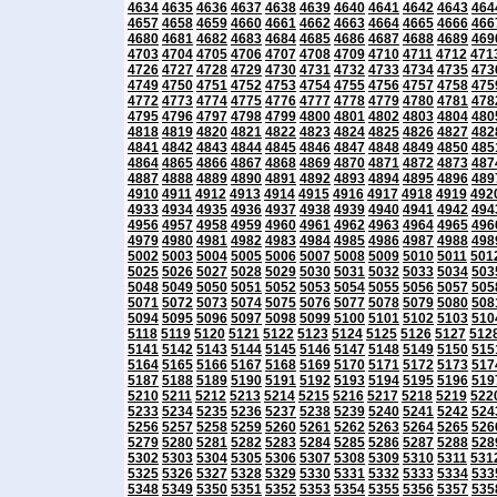
4634
4635
4636
4637
4638
4639
4640
4641
4642
4643
464
4657
4658
4659
4660
4661
4662
4663
4664
4665
4666
466
4680
4681
4682
4683
4684
4685
4686
4687
4688
4689
469
4703
4704
4705
4706
4707
4708
4709
4710
4711
4712
471
4726
4727
4728
4729
4730
4731
4732
4733
4734
4735
473
4749
4750
4751
4752
4753
4754
4755
4756
4757
4758
475
4772
4773
4774
4775
4776
4777
4778
4779
4780
4781
478
4795
4796
4797
4798
4799
4800
4801
4802
4803
4804
480
4818
4819
4820
4821
4822
4823
4824
4825
4826
4827
482
4841
4842
4843
4844
4845
4846
4847
4848
4849
4850
485
4864
4865
4866
4867
4868
4869
4870
4871
4872
4873
487
4887
4888
4889
4890
4891
4892
4893
4894
4895
4896
489
4910
4911
4912
4913
4914
4915
4916
4917
4918
4919
492
4933
4934
4935
4936
4937
4938
4939
4940
4941
4942
494
4956
4957
4958
4959
4960
4961
4962
4963
4964
4965
496
4979
4980
4981
4982
4983
4984
4985
4986
4987
4988
498
5002
5003
5004
5005
5006
5007
5008
5009
5010
5011
501
5025
5026
5027
5028
5029
5030
5031
5032
5033
5034
503
5048
5049
5050
5051
5052
5053
5054
5055
5056
5057
505
5071
5072
5073
5074
5075
5076
5077
5078
5079
5080
508
5094
5095
5096
5097
5098
5099
5100
5101
5102
5103
510
5118
5119
5120
5121
5122
5123
5124
5125
5126
5127
512
5141
5142
5143
5144
5145
5146
5147
5148
5149
5150
515
5164
5165
5166
5167
5168
5169
5170
5171
5172
5173
517
5187
5188
5189
5190
5191
5192
5193
5194
5195
5196
519
5210
5211
5212
5213
5214
5215
5216
5217
5218
5219
522
5233
5234
5235
5236
5237
5238
5239
5240
5241
5242
524
5256
5257
5258
5259
5260
5261
5262
5263
5264
5265
526
5279
5280
5281
5282
5283
5284
5285
5286
5287
5288
528
5302
5303
5304
5305
5306
5307
5308
5309
5310
5311
531
5325
5326
5327
5328
5329
5330
5331
5332
5333
5334
533
5348
5349
5350
5351
5352
5353
5354
5355
5356
5357
535