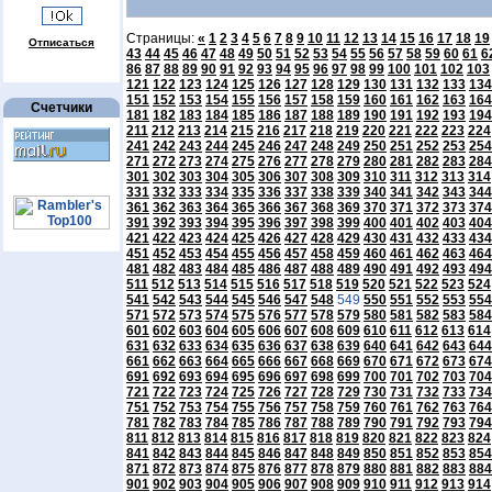
Страницы:
«
1
2
3
4
5
6
7
8
9
10
11
12
13
14
15
16
17
18
19
Отписаться
43
44
45
46
47
48
49
50
51
52
53
54
55
56
57
58
59
60
61
6
86
87
88
89
90
91
92
93
94
95
96
97
98
99
100
101
102
103
121
122
123
124
125
126
127
128
129
130
131
132
133
134
151
152
153
154
155
156
157
158
159
160
161
162
163
164
Счетчики
181
182
183
184
185
186
187
188
189
190
191
192
193
194
211
212
213
214
215
216
217
218
219
220
221
222
223
224
241
242
243
244
245
246
247
248
249
250
251
252
253
254
271
272
273
274
275
276
277
278
279
280
281
282
283
284
301
302
303
304
305
306
307
308
309
310
311
312
313
314
331
332
333
334
335
336
337
338
339
340
341
342
343
344
361
362
363
364
365
366
367
368
369
370
371
372
373
374
391
392
393
394
395
396
397
398
399
400
401
402
403
404
421
422
423
424
425
426
427
428
429
430
431
432
433
434
451
452
453
454
455
456
457
458
459
460
461
462
463
464
481
482
483
484
485
486
487
488
489
490
491
492
493
494
511
512
513
514
515
516
517
518
519
520
521
522
523
524
541
542
543
544
545
546
547
548
549
550
551
552
553
554
571
572
573
574
575
576
577
578
579
580
581
582
583
584
601
602
603
604
605
606
607
608
609
610
611
612
613
614
631
632
633
634
635
636
637
638
639
640
641
642
643
644
661
662
663
664
665
666
667
668
669
670
671
672
673
674
691
692
693
694
695
696
697
698
699
700
701
702
703
704
721
722
723
724
725
726
727
728
729
730
731
732
733
734
751
752
753
754
755
756
757
758
759
760
761
762
763
764
781
782
783
784
785
786
787
788
789
790
791
792
793
794
811
812
813
814
815
816
817
818
819
820
821
822
823
824
841
842
843
844
845
846
847
848
849
850
851
852
853
854
871
872
873
874
875
876
877
878
879
880
881
882
883
884
901
902
903
904
905
906
907
908
909
910
911
912
913
914