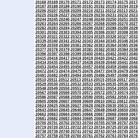
20168
20169
20170
20171
20172
20173
20174
20175
2017
20187
20188
20189
20190
20191
20192
20193
20194
2019
20206
20207
20208
20209
20210
20211
20212
20213
2021
20225
20226
20227
20228
20229
20230
20231
20232
2023
20244
20245
20246
20247
20248
20249
20250
20251
2025
20263
20264
20265
20266
20267
20268
20269
20270
2027
20282
20283
20284
20285
20286
20287
20288
20289
2029
20301
20302
20303
20304
20305
20306
20307
20308
2030
20320
20321
20322
20323
20324
20325
20326
20327
2032
20339
20340
20341
20342
20343
20344
20345
20346
2034
20358
20359
20360
20361
20362
20363
20364
20365
2036
20377
20378
20379
20380
20381
20382
20383
20384
2038
20396
20397
20398
20399
20400
20401
20402
20403
2040
20415
20416
20417
20418
20419
20420
20421
20422
2042
20434
20435
20436
20437
20438
20439
20440
20441
2044
20453
20454
20455
20456
20457
20458
20459
20460
2046
20472
20473
20474
20475
20476
20477
20478
20479
2048
20491
20492
20493
20494
20495
20496
20497
20498
2049
20510
20511
20512
20513
20514
20515
20516
20517
2051
20529
20530
20531
20532
20533
20534
20535
20536
2053
20548
20549
20550
20551
20552
20553
20554
20555
2055
20567
20568
20569
20570
20571
20572
20573
20574
2057
20586
20587
20588
20589
20590
20591
20592
20593
2059
20605
20606
20607
20608
20609
20610
20611
20612
2061
20624
20625
20626
20627
20628
20629
20630
20631
2063
20643
20644
20645
20646
20647
20648
20649
20650
2065
20662
20663
20664
20665
20666
20667
20668
20669
2067
20681
20682
20683
20684
20685
20686
20687
20688
2068
20700
20701
20702
20703
20704
20705
20706
20707
2070
20719
20720
20721
20722
20723
20724
20725
20726
2072
20738
20739
20740
20741
20742
20743
20744
20745
2074
20757
20758
20759
20760
20761
20762
20763
20764
2076