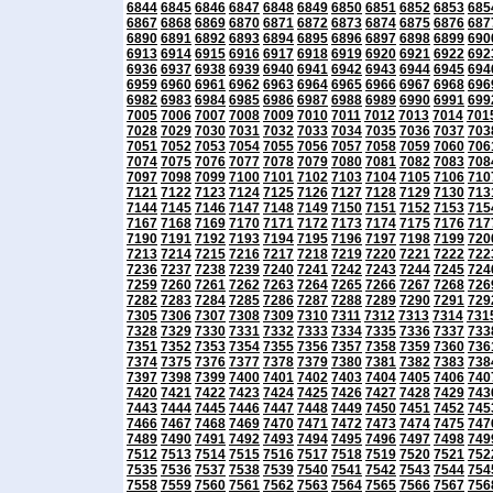
6844
6845
6846
6847
6848
6849
6850
6851
6852
6853
685
6867
6868
6869
6870
6871
6872
6873
6874
6875
6876
687
6890
6891
6892
6893
6894
6895
6896
6897
6898
6899
690
6913
6914
6915
6916
6917
6918
6919
6920
6921
6922
692
6936
6937
6938
6939
6940
6941
6942
6943
6944
6945
694
6959
6960
6961
6962
6963
6964
6965
6966
6967
6968
696
6982
6983
6984
6985
6986
6987
6988
6989
6990
6991
699
7005
7006
7007
7008
7009
7010
7011
7012
7013
7014
701
7028
7029
7030
7031
7032
7033
7034
7035
7036
7037
703
7051
7052
7053
7054
7055
7056
7057
7058
7059
7060
706
7074
7075
7076
7077
7078
7079
7080
7081
7082
7083
708
7097
7098
7099
7100
7101
7102
7103
7104
7105
7106
710
7121
7122
7123
7124
7125
7126
7127
7128
7129
7130
713
7144
7145
7146
7147
7148
7149
7150
7151
7152
7153
715
7167
7168
7169
7170
7171
7172
7173
7174
7175
7176
717
7190
7191
7192
7193
7194
7195
7196
7197
7198
7199
720
7213
7214
7215
7216
7217
7218
7219
7220
7221
7222
722
7236
7237
7238
7239
7240
7241
7242
7243
7244
7245
724
7259
7260
7261
7262
7263
7264
7265
7266
7267
7268
726
7282
7283
7284
7285
7286
7287
7288
7289
7290
7291
729
7305
7306
7307
7308
7309
7310
7311
7312
7313
7314
731
7328
7329
7330
7331
7332
7333
7334
7335
7336
7337
733
7351
7352
7353
7354
7355
7356
7357
7358
7359
7360
736
7374
7375
7376
7377
7378
7379
7380
7381
7382
7383
738
7397
7398
7399
7400
7401
7402
7403
7404
7405
7406
740
7420
7421
7422
7423
7424
7425
7426
7427
7428
7429
743
7443
7444
7445
7446
7447
7448
7449
7450
7451
7452
745
7466
7467
7468
7469
7470
7471
7472
7473
7474
7475
747
7489
7490
7491
7492
7493
7494
7495
7496
7497
7498
749
7512
7513
7514
7515
7516
7517
7518
7519
7520
7521
752
7535
7536
7537
7538
7539
7540
7541
7542
7543
7544
754
7558
7559
7560
7561
7562
7563
7564
7565
7566
7567
756