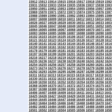
15912
15913
15914
15915
15916
15917
15918
15919
1592
15931
15932
15933
15934
15935
15936
15937
15938
1593
15950
15951
15952
15953
15954
15955
15956
15957
1595
15969
15970
15971
15972
15973
15974
15975
15976
1597
15988
15989
15990
15991
15992
15993
15994
15995
1599
16007
16008
16009
16010
16011
16012
16013
16014
1601
16026
16027
16028
16029
16030
16031
16032
16033
1603
16045
16046
16047
16048
16049
16050
16051
16052
1605
16064
16065
16066
16067
16068
16069
16070
16071
1607
16083
16084
16085
16086
16087
16088
16089
16090
1609
16102
16103
16104
16105
16106
16107
16108
16109
1611
16121
16122
16123
16124
16125
16126
16127
16128
1612
16140
16141
16142
16143
16144
16145
16146
16147
1614
16159
16160
16161
16162
16163
16164
16165
16166
1616
16178
16179
16180
16181
16182
16183
16184
16185
1618
16197
16198
16199
16200
16201
16202
16203
16204
1620
16216
16217
16218
16219
16220
16221
16222
16223
1622
16235
16236
16237
16238
16239
16240
16241
16242
1624
16254
16255
16256
16257
16258
16259
16260
16261
1626
16273
16274
16275
16276
16277
16278
16279
16280
1628
16292
16293
16294
16295
16296
16297
16298
16299
1630
16311
16312
16313
16314
16315
16316
16317
16318
1631
16330
16331
16332
16333
16334
16335
16336
16337
1633
16349
16350
16351
16352
16353
16354
16355
16356
1635
16368
16369
16370
16371
16372
16373
16374
16375
1637
16387
16388
16389
16390
16391
16392
16393
16394
1639
16406
16407
16408
16409
16410
16411
16412
16413
1641
16425
16426
16427
16428
16429
16430
16431
16432
1643
16444
16445
16446
16447
16448
16449
16450
16451
1645
16463
16464
16465
16466
16467
16468
16469
16470
1647
16482
16483
16484
16485
16486
16487
16488
16489
1649
16501
16502
16503
16504
16505
16506
16507
16508
1650