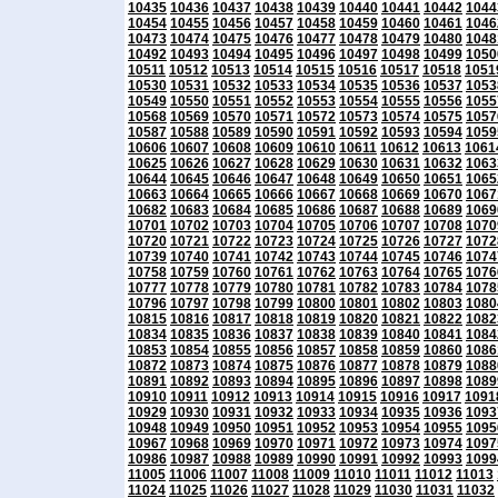
10435
10436
10437
10438
10439
10440
10441
10442
1044
10454
10455
10456
10457
10458
10459
10460
10461
1046
10473
10474
10475
10476
10477
10478
10479
10480
1048
10492
10493
10494
10495
10496
10497
10498
10499
1050
10511
10512
10513
10514
10515
10516
10517
10518
1051
10530
10531
10532
10533
10534
10535
10536
10537
1053
10549
10550
10551
10552
10553
10554
10555
10556
1055
10568
10569
10570
10571
10572
10573
10574
10575
1057
10587
10588
10589
10590
10591
10592
10593
10594
1059
10606
10607
10608
10609
10610
10611
10612
10613
1061
10625
10626
10627
10628
10629
10630
10631
10632
1063
10644
10645
10646
10647
10648
10649
10650
10651
1065
10663
10664
10665
10666
10667
10668
10669
10670
1067
10682
10683
10684
10685
10686
10687
10688
10689
1069
10701
10702
10703
10704
10705
10706
10707
10708
1070
10720
10721
10722
10723
10724
10725
10726
10727
1072
10739
10740
10741
10742
10743
10744
10745
10746
1074
10758
10759
10760
10761
10762
10763
10764
10765
1076
10777
10778
10779
10780
10781
10782
10783
10784
1078
10796
10797
10798
10799
10800
10801
10802
10803
1080
10815
10816
10817
10818
10819
10820
10821
10822
1082
10834
10835
10836
10837
10838
10839
10840
10841
1084
10853
10854
10855
10856
10857
10858
10859
10860
1086
10872
10873
10874
10875
10876
10877
10878
10879
1088
10891
10892
10893
10894
10895
10896
10897
10898
1089
10910
10911
10912
10913
10914
10915
10916
10917
1091
10929
10930
10931
10932
10933
10934
10935
10936
1093
10948
10949
10950
10951
10952
10953
10954
10955
1095
10967
10968
10969
10970
10971
10972
10973
10974
1097
10986
10987
10988
10989
10990
10991
10992
10993
1099
11005
11006
11007
11008
11009
11010
11011
11012
11013
11024
11025
11026
11027
11028
11029
11030
11031
11032