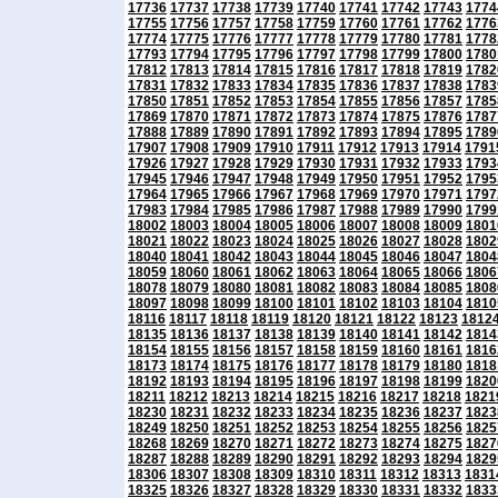
17736
17737
17738
17739
17740
17741
17742
17743
1774
17755
17756
17757
17758
17759
17760
17761
17762
1776
17774
17775
17776
17777
17778
17779
17780
17781
1778
17793
17794
17795
17796
17797
17798
17799
17800
1780
17812
17813
17814
17815
17816
17817
17818
17819
1782
17831
17832
17833
17834
17835
17836
17837
17838
1783
17850
17851
17852
17853
17854
17855
17856
17857
1785
17869
17870
17871
17872
17873
17874
17875
17876
1787
17888
17889
17890
17891
17892
17893
17894
17895
1789
17907
17908
17909
17910
17911
17912
17913
17914
1791
17926
17927
17928
17929
17930
17931
17932
17933
1793
17945
17946
17947
17948
17949
17950
17951
17952
1795
17964
17965
17966
17967
17968
17969
17970
17971
1797
17983
17984
17985
17986
17987
17988
17989
17990
1799
18002
18003
18004
18005
18006
18007
18008
18009
1801
18021
18022
18023
18024
18025
18026
18027
18028
1802
18040
18041
18042
18043
18044
18045
18046
18047
1804
18059
18060
18061
18062
18063
18064
18065
18066
1806
18078
18079
18080
18081
18082
18083
18084
18085
1808
18097
18098
18099
18100
18101
18102
18103
18104
1810
18116
18117
18118
18119
18120
18121
18122
18123
1812
18135
18136
18137
18138
18139
18140
18141
18142
1814
18154
18155
18156
18157
18158
18159
18160
18161
1816
18173
18174
18175
18176
18177
18178
18179
18180
1818
18192
18193
18194
18195
18196
18197
18198
18199
1820
18211
18212
18213
18214
18215
18216
18217
18218
1821
18230
18231
18232
18233
18234
18235
18236
18237
1823
18249
18250
18251
18252
18253
18254
18255
18256
1825
18268
18269
18270
18271
18272
18273
18274
18275
1827
18287
18288
18289
18290
18291
18292
18293
18294
1829
18306
18307
18308
18309
18310
18311
18312
18313
1831
18325
18326
18327
18328
18329
18330
18331
18332
1833