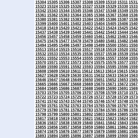
15304
15305
15306
15307
15308
15309
15310
15311
1531
15323
15324
15325
15326
15327
15328
15329
15330
1533
15342
15343
15344
15345
15346
15347
15348
15349
1535
15361
15362
15363
15364
15365
15366
15367
15368
1536
15380
15381
15382
15383
15384
15385
15386
15387
1538
15399
15400
15401
15402
15403
15404
15405
15406
1540
15418
15419
15420
15421
15422
15423
15424
15425
1542
15437
15438
15439
15440
15441
15442
15443
15444
1544
15456
15457
15458
15459
15460
15461
15462
15463
1546
15475
15476
15477
15478
15479
15480
15481
15482
1548
15494
15495
15496
15497
15498
15499
15500
15501
1550
15513
15514
15515
15516
15517
15518
15519
15520
1552
15532
15533
15534
15535
15536
15537
15538
15539
1554
15551
15552
15553
15554
15555
15556
15557
15558
1555
15570
15571
15572
15573
15574
15575
15576
15577
1557
15589
15590
15591
15592
15593
15594
15595
15596
1559
15608
15609
15610
15611
15612
15613
15614
15615
1561
15627
15628
15629
15630
15631
15632
15633
15634
1563
15646
15647
15648
15649
15650
15651
15652
15653
1565
15665
15666
15667
15668
15669
15670
15671
15672
1567
15684
15685
15686
15687
15688
15689
15690
15691
1569
15703
15704
15705
15706
15707
15708
15709
15710
1571
15722
15723
15724
15725
15726
15727
15728
15729
1573
15741
15742
15743
15744
15745
15746
15747
15748
1574
15760
15761
15762
15763
15764
15765
15766
15767
1576
15779
15780
15781
15782
15783
15784
15785
15786
1578
15798
15799
15800
15801
15802
15803
15804
15805
1580
15817
15818
15819
15820
15821
15822
15823
15824
1582
15836
15837
15838
15839
15840
15841
15842
15843
1584
15855
15856
15857
15858
15859
15860
15861
15862
1586
15874
15875
15876
15877
15878
15879
15880
15881
1588
15893
15894
15895
15896
15897
15898
15899
15900
1590