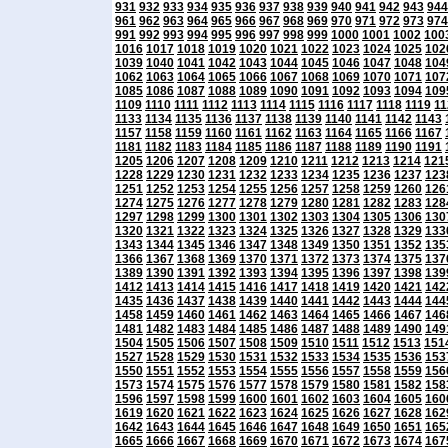
931
932
933
934
935
936
937
938
939
940
941
942
943
944
961
962
963
964
965
966
967
968
969
970
971
972
973
974
991
992
993
994
995
996
997
998
999
1000
1001
1002
100
1016
1017
1018
1019
1020
1021
1022
1023
1024
1025
102
1039
1040
1041
1042
1043
1044
1045
1046
1047
1048
104
1062
1063
1064
1065
1066
1067
1068
1069
1070
1071
107
1085
1086
1087
1088
1089
1090
1091
1092
1093
1094
109
1109
1110
1111
1112
1113
1114
1115
1116
1117
1118
1119
11
1133
1134
1135
1136
1137
1138
1139
1140
1141
1142
1143
1157
1158
1159
1160
1161
1162
1163
1164
1165
1166
1167
1181
1182
1183
1184
1185
1186
1187
1188
1189
1190
1191
1205
1206
1207
1208
1209
1210
1211
1212
1213
1214
121
1228
1229
1230
1231
1232
1233
1234
1235
1236
1237
123
1251
1252
1253
1254
1255
1256
1257
1258
1259
1260
126
1274
1275
1276
1277
1278
1279
1280
1281
1282
1283
128
1297
1298
1299
1300
1301
1302
1303
1304
1305
1306
130
1320
1321
1322
1323
1324
1325
1326
1327
1328
1329
133
1343
1344
1345
1346
1347
1348
1349
1350
1351
1352
135
1366
1367
1368
1369
1370
1371
1372
1373
1374
1375
137
1389
1390
1391
1392
1393
1394
1395
1396
1397
1398
139
1412
1413
1414
1415
1416
1417
1418
1419
1420
1421
142
1435
1436
1437
1438
1439
1440
1441
1442
1443
1444
144
1458
1459
1460
1461
1462
1463
1464
1465
1466
1467
146
1481
1482
1483
1484
1485
1486
1487
1488
1489
1490
149
1504
1505
1506
1507
1508
1509
1510
1511
1512
1513
151
1527
1528
1529
1530
1531
1532
1533
1534
1535
1536
153
1550
1551
1552
1553
1554
1555
1556
1557
1558
1559
156
1573
1574
1575
1576
1577
1578
1579
1580
1581
1582
158
1596
1597
1598
1599
1600
1601
1602
1603
1604
1605
160
1619
1620
1621
1622
1623
1624
1625
1626
1627
1628
162
1642
1643
1644
1645
1646
1647
1648
1649
1650
1651
165
1665
1666
1667
1668
1669
1670
1671
1672
1673
1674
167