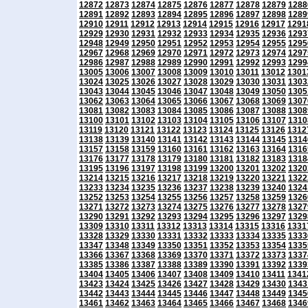
12872
12873
12874
12875
12876
12877
12878
12879
1288
12891
12892
12893
12894
12895
12896
12897
12898
1289
12910
12911
12912
12913
12914
12915
12916
12917
1291
12929
12930
12931
12932
12933
12934
12935
12936
1293
12948
12949
12950
12951
12952
12953
12954
12955
1295
12967
12968
12969
12970
12971
12972
12973
12974
1297
12986
12987
12988
12989
12990
12991
12992
12993
1299
13005
13006
13007
13008
13009
13010
13011
13012
1301
13024
13025
13026
13027
13028
13029
13030
13031
1303
13043
13044
13045
13046
13047
13048
13049
13050
1305
13062
13063
13064
13065
13066
13067
13068
13069
1307
13081
13082
13083
13084
13085
13086
13087
13088
1308
13100
13101
13102
13103
13104
13105
13106
13107
1310
13119
13120
13121
13122
13123
13124
13125
13126
1312
13138
13139
13140
13141
13142
13143
13144
13145
1314
13157
13158
13159
13160
13161
13162
13163
13164
1316
13176
13177
13178
13179
13180
13181
13182
13183
1318
13195
13196
13197
13198
13199
13200
13201
13202
1320
13214
13215
13216
13217
13218
13219
13220
13221
1322
13233
13234
13235
13236
13237
13238
13239
13240
1324
13252
13253
13254
13255
13256
13257
13258
13259
1326
13271
13272
13273
13274
13275
13276
13277
13278
1327
13290
13291
13292
13293
13294
13295
13296
13297
1329
13309
13310
13311
13312
13313
13314
13315
13316
1331
13328
13329
13330
13331
13332
13333
13334
13335
1333
13347
13348
13349
13350
13351
13352
13353
13354
1335
13366
13367
13368
13369
13370
13371
13372
13373
1337
13385
13386
13387
13388
13389
13390
13391
13392
1339
13404
13405
13406
13407
13408
13409
13410
13411
1341
13423
13424
13425
13426
13427
13428
13429
13430
1343
13442
13443
13444
13445
13446
13447
13448
13449
1345
13461
13462
13463
13464
13465
13466
13467
13468
1346