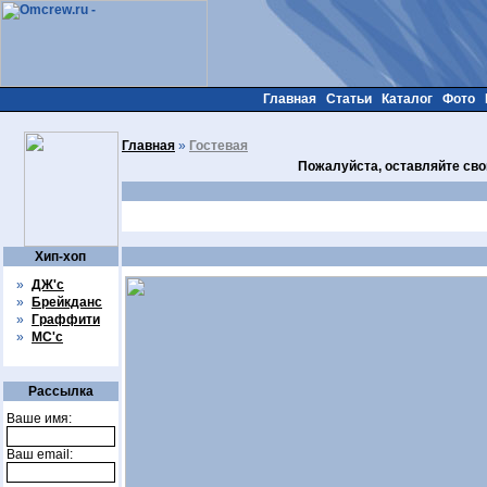
Главная
Статьи
Каталог
Фото
Главная
»
Гостевая
Пожалуйста, оставляйте сво
Хип-хоп
»
ДЖ'с
»
Брейкданс
»
Граффити
»
МС'с
Рассылка
Ваше имя:
Ваш email: