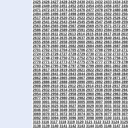
2425
2426
2427
2428
2429
2430
2431
2432
2433
2434
243
2448
2449
2450
2451
2452
2453
2454
2455
2456
2457
245
2471
2472
2473
2474
2475
2476
2477
2478
2479
2480
248
2494
2495
2496
2497
2498
2499
2500
2501
2502
2503
250
2517
2518
2519
2520
2521
2522
2523
2524
2525
2526
252
2540
2541
2542
2543
2544
2545
2546
2547
2548
2549
255
2563
2564
2565
2566
2567
2568
2569
2570
2571
2572
257
2586
2587
2588
2589
2590
2591
2592
2593
2594
2595
259
2609
2610
2611
2612
2613
2614
2615
2616
2617
2618
261
2632
2633
2634
2635
2636
2637
2638
2639
2640
2641
264
2655
2656
2657
2658
2659
2660
2661
2662
2663
2664
266
2678
2679
2680
2681
2682
2683
2684
2685
2686
2687
268
2701
2702
2703
2704
2705
2706
2707
2708
2709
2710
271
2724
2725
2726
2727
2728
2729
2730
2731
2732
2733
273
2747
2748
2749
2750
2751
2752
2753
2754
2755
2756
275
2770
2771
2772
2773
2774
2775
2776
2777
2778
2779
278
2793
2794
2795
2796
2797
2798
2799
2800
2801
2802
280
2816
2817
2818
2819
2820
2821
2822
2823
2824
2825
282
2839
2840
2841
2842
2843
2844
2845
2846
2847
2848
284
2862
2863
2864
2865
2866
2867
2868
2869
2870
2871
287
2885
2886
2887
2888
2889
2890
2891
2892
2893
2894
289
2908
2909
2910
2911
2912
2913
2914
2915
2916
2917
291
2931
2932
2933
2934
2935
2936
2937
2938
2939
2940
294
2954
2955
2956
2957
2958
2959
2960
2961
2962
2963
296
2977
2978
2979
2980
2981
2982
2983
2984
2985
2986
298
3000
3001
3002
3003
3004
3005
3006
3007
3008
3009
301
3023
3024
3025
3026
3027
3028
3029
3030
3031
3032
303
3046
3047
3048
3049
3050
3051
3052
3053
3054
3055
305
3069
3070
3071
3072
3073
3074
3075
3076
3077
3078
307
3092
3093
3094
3095
3096
3097
3098
3099
3100
3101
310
3115
3116
3117
3118
3119
3120
3121
3122
3123
3124
3125
3138
3139
3140
3141
3142
3143
3144
3145
3146
3147
314