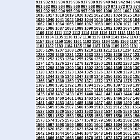
931
932
933
934
935
936
937
938
939
940
941
942
943
944
961
962
963
964
965
966
967
968
969
970
971
972
973
974
991
992
993
994
995
996
997
998
999
1000
1001
1002
100
1016
1017
1018
1019
1020
1021
1022
1023
1024
1025
102
1039
1040
1041
1042
1043
1044
1045
1046
1047
1048
104
1062
1063
1064
1065
1066
1067
1068
1069
1070
1071
107
1085
1086
1087
1088
1089
1090
1091
1092
1093
1094
109
1109
1110
1111
1112
1113
1114
1115
1116
1117
1118
1119
11
1133
1134
1135
1136
1137
1138
1139
1140
1141
1142
1143
1157
1158
1159
1160
1161
1162
1163
1164
1165
1166
1167
1181
1182
1183
1184
1185
1186
1187
1188
1189
1190
1191
1205
1206
1207
1208
1209
1210
1211
1212
1213
1214
121
1228
1229
1230
1231
1232
1233
1234
1235
1236
1237
123
1251
1252
1253
1254
1255
1256
1257
1258
1259
1260
126
1274
1275
1276
1277
1278
1279
1280
1281
1282
1283
128
1297
1298
1299
1300
1301
1302
1303
1304
1305
1306
130
1320
1321
1322
1323
1324
1325
1326
1327
1328
1329
133
1343
1344
1345
1346
1347
1348
1349
1350
1351
1352
135
1366
1367
1368
1369
1370
1371
1372
1373
1374
1375
137
1389
1390
1391
1392
1393
1394
1395
1396
1397
1398
139
1412
1413
1414
1415
1416
1417
1418
1419
1420
1421
142
1435
1436
1437
1438
1439
1440
1441
1442
1443
1444
144
1458
1459
1460
1461
1462
1463
1464
1465
1466
1467
146
1481
1482
1483
1484
1485
1486
1487
1488
1489
1490
149
1504
1505
1506
1507
1508
1509
1510
1511
1512
1513
151
1527
1528
1529
1530
1531
1532
1533
1534
1535
1536
153
1550
1551
1552
1553
1554
1555
1556
1557
1558
1559
156
1573
1574
1575
1576
1577
1578
1579
1580
1581
1582
158
1596
1597
1598
1599
1600
1601
1602
1603
1604
1605
160
1619
1620
1621
1622
1623
1624
1625
1626
1627
1628
162
1642
1643
1644
1645
1646
1647
1648
1649
1650
1651
165
1665
1666
1667
1668
1669
1670
1671
1672
1673
1674
167