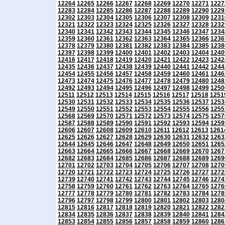
12264
12265
12266
12267
12268
12269
12270
12271
1227
12283
12284
12285
12286
12287
12288
12289
12290
1229
12302
12303
12304
12305
12306
12307
12308
12309
1231
12321
12322
12323
12324
12325
12326
12327
12328
1232
12340
12341
12342
12343
12344
12345
12346
12347
1234
12359
12360
12361
12362
12363
12364
12365
12366
1236
12378
12379
12380
12381
12382
12383
12384
12385
1238
12397
12398
12399
12400
12401
12402
12403
12404
1240
12416
12417
12418
12419
12420
12421
12422
12423
1242
12435
12436
12437
12438
12439
12440
12441
12442
1244
12454
12455
12456
12457
12458
12459
12460
12461
1246
12473
12474
12475
12476
12477
12478
12479
12480
1248
12492
12493
12494
12495
12496
12497
12498
12499
1250
12511
12512
12513
12514
12515
12516
12517
12518
1251
12530
12531
12532
12533
12534
12535
12536
12537
1253
12549
12550
12551
12552
12553
12554
12555
12556
1255
12568
12569
12570
12571
12572
12573
12574
12575
1257
12587
12588
12589
12590
12591
12592
12593
12594
1259
12606
12607
12608
12609
12610
12611
12612
12613
1261
12625
12626
12627
12628
12629
12630
12631
12632
1263
12644
12645
12646
12647
12648
12649
12650
12651
1265
12663
12664
12665
12666
12667
12668
12669
12670
1267
12682
12683
12684
12685
12686
12687
12688
12689
1269
12701
12702
12703
12704
12705
12706
12707
12708
1270
12720
12721
12722
12723
12724
12725
12726
12727
1272
12739
12740
12741
12742
12743
12744
12745
12746
1274
12758
12759
12760
12761
12762
12763
12764
12765
1276
12777
12778
12779
12780
12781
12782
12783
12784
1278
12796
12797
12798
12799
12800
12801
12802
12803
1280
12815
12816
12817
12818
12819
12820
12821
12822
1282
12834
12835
12836
12837
12838
12839
12840
12841
1284
12853
12854
12855
12856
12857
12858
12859
12860
1286