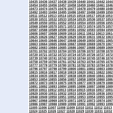
10435
10436
10437
10438
10439
10440
10441
10442
1044
10454
10455
10456
10457
10458
10459
10460
10461
1046
10473
10474
10475
10476
10477
10478
10479
10480
1048
10492
10493
10494
10495
10496
10497
10498
10499
1050
10511
10512
10513
10514
10515
10516
10517
10518
1051
10530
10531
10532
10533
10534
10535
10536
10537
1053
10549
10550
10551
10552
10553
10554
10555
10556
1055
10568
10569
10570
10571
10572
10573
10574
10575
1057
10587
10588
10589
10590
10591
10592
10593
10594
1059
10606
10607
10608
10609
10610
10611
10612
10613
1061
10625
10626
10627
10628
10629
10630
10631
10632
1063
10644
10645
10646
10647
10648
10649
10650
10651
1065
10663
10664
10665
10666
10667
10668
10669
10670
1067
10682
10683
10684
10685
10686
10687
10688
10689
1069
10701
10702
10703
10704
10705
10706
10707
10708
1070
10720
10721
10722
10723
10724
10725
10726
10727
1072
10739
10740
10741
10742
10743
10744
10745
10746
1074
10758
10759
10760
10761
10762
10763
10764
10765
1076
10777
10778
10779
10780
10781
10782
10783
10784
1078
10796
10797
10798
10799
10800
10801
10802
10803
1080
10815
10816
10817
10818
10819
10820
10821
10822
1082
10834
10835
10836
10837
10838
10839
10840
10841
1084
10853
10854
10855
10856
10857
10858
10859
10860
1086
10872
10873
10874
10875
10876
10877
10878
10879
1088
10891
10892
10893
10894
10895
10896
10897
10898
1089
10910
10911
10912
10913
10914
10915
10916
10917
1091
10929
10930
10931
10932
10933
10934
10935
10936
1093
10948
10949
10950
10951
10952
10953
10954
10955
1095
10967
10968
10969
10970
10971
10972
10973
10974
1097
10986
10987
10988
10989
10990
10991
10992
10993
1099
11005
11006
11007
11008
11009
11010
11011
11012
11013
11024
11025
11026
11027
11028
11029
11030
11031
11032