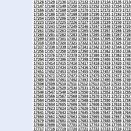
17128
17129
17130
17131
17132
17133
17134
17135
1713
17147
17148
17149
17150
17151
17152
17153
17154
1715
17166
17167
17168
17169
17170
17171
17172
17173
1717
17185
17186
17187
17188
17189
17190
17191
17192
1719
17204
17205
17206
17207
17208
17209
17210
17211
1721
17223
17224
17225
17226
17227
17228
17229
17230
1723
17242
17243
17244
17245
17246
17247
17248
17249
1725
17261
17262
17263
17264
17265
17266
17267
17268
1726
17280
17281
17282
17283
17284
17285
17286
17287
1728
17299
17300
17301
17302
17303
17304
17305
17306
1730
17318
17319
17320
17321
17322
17323
17324
17325
1732
17337
17338
17339
17340
17341
17342
17343
17344
1734
17356
17357
17358
17359
17360
17361
17362
17363
1736
17375
17376
17377
17378
17379
17380
17381
17382
1738
17394
17395
17396
17397
17398
17399
17400
17401
1740
17413
17414
17415
17416
17417
17418
17419
17420
1742
17432
17433
17434
17435
17436
17437
17438
17439
1744
17451
17452
17453
17454
17455
17456
17457
17458
1745
17470
17471
17472
17473
17474
17475
17476
17477
1747
17489
17490
17491
17492
17493
17494
17495
17496
1749
17508
17509
17510
17511
17512
17513
17514
17515
1751
17527
17528
17529
17530
17531
17532
17533
17534
1753
17546
17547
17548
17549
17550
17551
17552
17553
1755
17565
17566
17567
17568
17569
17570
17571
17572
1757
17584
17585
17586
17587
17588
17589
17590
17591
1759
17603
17604
17605
17606
17607
17608
17609
17610
1761
17622
17623
17624
17625
17626
17627
17628
17629
1763
17641
17642
17643
17644
17645
17646
17647
17648
1764
17660
17661
17662
17663
17664
17665
17666
17667
1766
17679
17680
17681
17682
17683
17684
17685
17686
1768
17698
17699
17700
17701
17702
17703
17704
17705
1770
17717
17718
17719
17720
17721
17722
17723
17724
1772