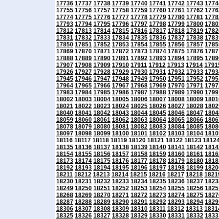
17736
17737
17738
17739
17740
17741
17742
17743
1774
17755
17756
17757
17758
17759
17760
17761
17762
1776
17774
17775
17776
17777
17778
17779
17780
17781
1778
17793
17794
17795
17796
17797
17798
17799
17800
1780
17812
17813
17814
17815
17816
17817
17818
17819
1782
17831
17832
17833
17834
17835
17836
17837
17838
1783
17850
17851
17852
17853
17854
17855
17856
17857
1785
17869
17870
17871
17872
17873
17874
17875
17876
1787
17888
17889
17890
17891
17892
17893
17894
17895
1789
17907
17908
17909
17910
17911
17912
17913
17914
1791
17926
17927
17928
17929
17930
17931
17932
17933
1793
17945
17946
17947
17948
17949
17950
17951
17952
1795
17964
17965
17966
17967
17968
17969
17970
17971
1797
17983
17984
17985
17986
17987
17988
17989
17990
1799
18002
18003
18004
18005
18006
18007
18008
18009
1801
18021
18022
18023
18024
18025
18026
18027
18028
1802
18040
18041
18042
18043
18044
18045
18046
18047
1804
18059
18060
18061
18062
18063
18064
18065
18066
1806
18078
18079
18080
18081
18082
18083
18084
18085
1808
18097
18098
18099
18100
18101
18102
18103
18104
1810
18116
18117
18118
18119
18120
18121
18122
18123
1812
18135
18136
18137
18138
18139
18140
18141
18142
1814
18154
18155
18156
18157
18158
18159
18160
18161
1816
18173
18174
18175
18176
18177
18178
18179
18180
1818
18192
18193
18194
18195
18196
18197
18198
18199
1820
18211
18212
18213
18214
18215
18216
18217
18218
1821
18230
18231
18232
18233
18234
18235
18236
18237
1823
18249
18250
18251
18252
18253
18254
18255
18256
1825
18268
18269
18270
18271
18272
18273
18274
18275
1827
18287
18288
18289
18290
18291
18292
18293
18294
1829
18306
18307
18308
18309
18310
18311
18312
18313
1831
18325
18326
18327
18328
18329
18330
18331
18332
1833