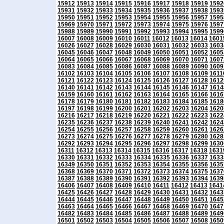
15912
15913
15914
15915
15916
15917
15918
15919
1592
15931
15932
15933
15934
15935
15936
15937
15938
1593
15950
15951
15952
15953
15954
15955
15956
15957
1595
15969
15970
15971
15972
15973
15974
15975
15976
1597
15988
15989
15990
15991
15992
15993
15994
15995
1599
16007
16008
16009
16010
16011
16012
16013
16014
1601
16026
16027
16028
16029
16030
16031
16032
16033
1603
16045
16046
16047
16048
16049
16050
16051
16052
1605
16064
16065
16066
16067
16068
16069
16070
16071
1607
16083
16084
16085
16086
16087
16088
16089
16090
1609
16102
16103
16104
16105
16106
16107
16108
16109
1611
16121
16122
16123
16124
16125
16126
16127
16128
1612
16140
16141
16142
16143
16144
16145
16146
16147
1614
16159
16160
16161
16162
16163
16164
16165
16166
1616
16178
16179
16180
16181
16182
16183
16184
16185
1618
16197
16198
16199
16200
16201
16202
16203
16204
1620
16216
16217
16218
16219
16220
16221
16222
16223
1622
16235
16236
16237
16238
16239
16240
16241
16242
1624
16254
16255
16256
16257
16258
16259
16260
16261
1626
16273
16274
16275
16276
16277
16278
16279
16280
1628
16292
16293
16294
16295
16296
16297
16298
16299
1630
16311
16312
16313
16314
16315
16316
16317
16318
1631
16330
16331
16332
16333
16334
16335
16336
16337
1633
16349
16350
16351
16352
16353
16354
16355
16356
1635
16368
16369
16370
16371
16372
16373
16374
16375
1637
16387
16388
16389
16390
16391
16392
16393
16394
1639
16406
16407
16408
16409
16410
16411
16412
16413
1641
16425
16426
16427
16428
16429
16430
16431
16432
1643
16444
16445
16446
16447
16448
16449
16450
16451
1645
16463
16464
16465
16466
16467
16468
16469
16470
1647
16482
16483
16484
16485
16486
16487
16488
16489
1649
16501
16502
16503
16504
16505
16506
16507
16508
1650