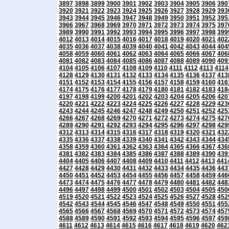
3897
3898
3899
3900
3901
3902
3903
3904
3905
3906
390
3920
3921
3922
3923
3924
3925
3926
3927
3928
3929
393
3943
3944
3945
3946
3947
3948
3949
3950
3951
3952
395
3966
3967
3968
3969
3970
3971
3972
3973
3974
3975
397
3989
3990
3991
3992
3993
3994
3995
3996
3997
3998
399
4012
4013
4014
4015
4016
4017
4018
4019
4020
4021
402
4035
4036
4037
4038
4039
4040
4041
4042
4043
4044
404
4058
4059
4060
4061
4062
4063
4064
4065
4066
4067
406
4081
4082
4083
4084
4085
4086
4087
4088
4089
4090
409
4104
4105
4106
4107
4108
4109
4110
4111
4112
4113
4114
4128
4129
4130
4131
4132
4133
4134
4135
4136
4137
413
4151
4152
4153
4154
4155
4156
4157
4158
4159
4160
416
4174
4175
4176
4177
4178
4179
4180
4181
4182
4183
418
4197
4198
4199
4200
4201
4202
4203
4204
4205
4206
420
4220
4221
4222
4223
4224
4225
4226
4227
4228
4229
423
4243
4244
4245
4246
4247
4248
4249
4250
4251
4252
425
4266
4267
4268
4269
4270
4271
4272
4273
4274
4275
427
4289
4290
4291
4292
4293
4294
4295
4296
4297
4298
429
4312
4313
4314
4315
4316
4317
4318
4319
4320
4321
432
4335
4336
4337
4338
4339
4340
4341
4342
4343
4344
434
4358
4359
4360
4361
4362
4363
4364
4365
4366
4367
436
4381
4382
4383
4384
4385
4386
4387
4388
4389
4390
439
4404
4405
4406
4407
4408
4409
4410
4411
4412
4413
441
4427
4428
4429
4430
4431
4432
4433
4434
4435
4436
443
4450
4451
4452
4453
4454
4455
4456
4457
4458
4459
446
4473
4474
4475
4476
4477
4478
4479
4480
4481
4482
448
4496
4497
4498
4499
4500
4501
4502
4503
4504
4505
450
4519
4520
4521
4522
4523
4524
4525
4526
4527
4528
452
4542
4543
4544
4545
4546
4547
4548
4549
4550
4551
455
4565
4566
4567
4568
4569
4570
4571
4572
4573
4574
457
4588
4589
4590
4591
4592
4593
4594
4595
4596
4597
459
4611
4612
4613
4614
4615
4616
4617
4618
4619
4620
462