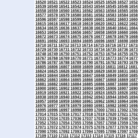
16520
16521
16522
16523
16524
16525
16526
16527
1652
16539
16540
16541
16542
16543
16544
16545
16546
1654
16558
16559
16560
16561
16562
16563
16564
16565
1656
16577
16578
16579
16580
16581
16582
16583
16584
1658
16596
16597
16598
16599
16600
16601
16602
16603
1660
16615
16616
16617
16618
16619
16620
16621
16622
1662
16634
16635
16636
16637
16638
16639
16640
16641
1664
16653
16654
16655
16656
16657
16658
16659
16660
1666
16672
16673
16674
16675
16676
16677
16678
16679
1668
16691
16692
16693
16694
16695
16696
16697
16698
1669
16710
16711
16712
16713
16714
16715
16716
16717
1671
16729
16730
16731
16732
16733
16734
16735
16736
1673
16748
16749
16750
16751
16752
16753
16754
16755
1675
16767
16768
16769
16770
16771
16772
16773
16774
1677
16786
16787
16788
16789
16790
16791
16792
16793
1679
16805
16806
16807
16808
16809
16810
16811
16812
1681
16824
16825
16826
16827
16828
16829
16830
16831
1683
16843
16844
16845
16846
16847
16848
16849
16850
1685
16862
16863
16864
16865
16866
16867
16868
16869
1687
16881
16882
16883
16884
16885
16886
16887
16888
1688
16900
16901
16902
16903
16904
16905
16906
16907
1690
16919
16920
16921
16922
16923
16924
16925
16926
1692
16938
16939
16940
16941
16942
16943
16944
16945
1694
16957
16958
16959
16960
16961
16962
16963
16964
1696
16976
16977
16978
16979
16980
16981
16982
16983
1698
16995
16996
16997
16998
16999
17000
17001
17002
1700
17014
17015
17016
17017
17018
17019
17020
17021
1702
17033
17034
17035
17036
17037
17038
17039
17040
1704
17052
17053
17054
17055
17056
17057
17058
17059
1706
17071
17072
17073
17074
17075
17076
17077
17078
1707
17090
17091
17092
17093
17094
17095
17096
17097
1709
17109
17110
17111
17112
17113
17114
17115
17116
17117