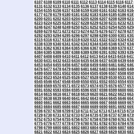
6107
6108
6109
6110
6111
6112
6113
6114
6115
6116
6117
6131
6132
6133
6134
6135
6136
6137
6138
6139
6140
614
6154
6155
6156
6157
6158
6159
6160
6161
6162
6163
616
6177
6178
6179
6180
6181
6182
6183
6184
6185
6186
618
6200
6201
6202
6203
6204
6205
6206
6207
6208
6209
621
6223
6224
6225
6226
6227
6228
6229
6230
6231
6232
623
6246
6247
6248
6249
6250
6251
6252
6253
6254
6255
625
6269
6270
6271
6272
6273
6274
6275
6276
6277
6278
627
6292
6293
6294
6295
6296
6297
6298
6299
6300
6301
630
6315
6316
6317
6318
6319
6320
6321
6322
6323
6324
632
6338
6339
6340
6341
6342
6343
6344
6345
6346
6347
634
6361
6362
6363
6364
6365
6366
6367
6368
6369
6370
637
6384
6385
6386
6387
6388
6389
6390
6391
6392
6393
639
6407
6408
6409
6410
6411
6412
6413
6414
6415
6416
641
6430
6431
6432
6433
6434
6435
6436
6437
6438
6439
644
6453
6454
6455
6456
6457
6458
6459
6460
6461
6462
646
6476
6477
6478
6479
6480
6481
6482
6483
6484
6485
648
6499
6500
6501
6502
6503
6504
6505
6506
6507
6508
650
6522
6523
6524
6525
6526
6527
6528
6529
6530
6531
653
6545
6546
6547
6548
6549
6550
6551
6552
6553
6554
655
6568
6569
6570
6571
6572
6573
6574
6575
6576
6577
657
6591
6592
6593
6594
6595
6596
6597
6598
6599
6600
660
6614
6615
6616
6617
6618
6619
6620
6621
6622
6623
662
6637
6638
6639
6640
6641
6642
6643
6644
6645
6646
664
6660
6661
6662
6663
6664
6665
6666
6667
6668
6669
667
6683
6684
6685
6686
6687
6688
6689
6690
6691
6692
669
6706
6707
6708
6709
6710
6711
6712
6713
6714
6715
671
6729
6730
6731
6732
6733
6734
6735
6736
6737
6738
673
6752
6753
6754
6755
6756
6757
6758
6759
6760
6761
676
6775
6776
6777
6778
6779
6780
6781
6782
6783
6784
678
6798
6799
6800
6801
6802
6803
6804
6805
6806
6807
680
6821
6822
6823
6824
6825
6826
6827
6828
6829
6830
683