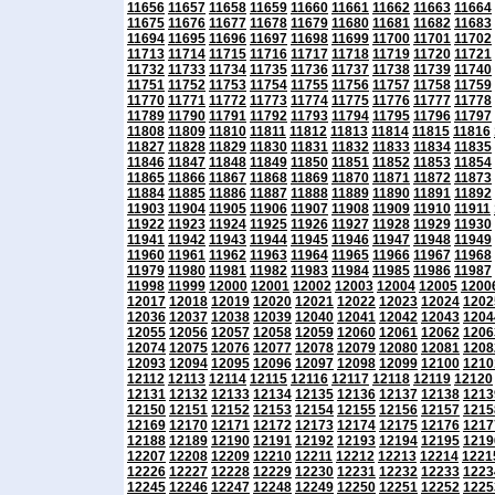
11656
11657
11658
11659
11660
11661
11662
11663
11664
11675
11676
11677
11678
11679
11680
11681
11682
11683
11694
11695
11696
11697
11698
11699
11700
11701
11702
11713
11714
11715
11716
11717
11718
11719
11720
11721
11732
11733
11734
11735
11736
11737
11738
11739
11740
11751
11752
11753
11754
11755
11756
11757
11758
11759
11770
11771
11772
11773
11774
11775
11776
11777
11778
11789
11790
11791
11792
11793
11794
11795
11796
11797
11808
11809
11810
11811
11812
11813
11814
11815
11816
11827
11828
11829
11830
11831
11832
11833
11834
11835
11846
11847
11848
11849
11850
11851
11852
11853
11854
11865
11866
11867
11868
11869
11870
11871
11872
11873
11884
11885
11886
11887
11888
11889
11890
11891
11892
11903
11904
11905
11906
11907
11908
11909
11910
11911
11922
11923
11924
11925
11926
11927
11928
11929
11930
11941
11942
11943
11944
11945
11946
11947
11948
11949
11960
11961
11962
11963
11964
11965
11966
11967
11968
11979
11980
11981
11982
11983
11984
11985
11986
11987
11998
11999
12000
12001
12002
12003
12004
12005
1200
12017
12018
12019
12020
12021
12022
12023
12024
1202
12036
12037
12038
12039
12040
12041
12042
12043
1204
12055
12056
12057
12058
12059
12060
12061
12062
1206
12074
12075
12076
12077
12078
12079
12080
12081
1208
12093
12094
12095
12096
12097
12098
12099
12100
1210
12112
12113
12114
12115
12116
12117
12118
12119
12120
12131
12132
12133
12134
12135
12136
12137
12138
1213
12150
12151
12152
12153
12154
12155
12156
12157
1215
12169
12170
12171
12172
12173
12174
12175
12176
1217
12188
12189
12190
12191
12192
12193
12194
12195
1219
12207
12208
12209
12210
12211
12212
12213
12214
1221
12226
12227
12228
12229
12230
12231
12232
12233
1223
12245
12246
12247
12248
12249
12250
12251
12252
1225