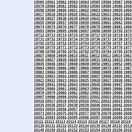
19560
19561
19562
19563
19564
19565
19566
19567
1956
19579
19580
19581
19582
19583
19584
19585
19586
1958
19598
19599
19600
19601
19602
19603
19604
19605
1960
19617
19618
19619
19620
19621
19622
19623
19624
1962
19636
19637
19638
19639
19640
19641
19642
19643
1964
19655
19656
19657
19658
19659
19660
19661
19662
1966
19674
19675
19676
19677
19678
19679
19680
19681
1968
19693
19694
19695
19696
19697
19698
19699
19700
1970
19712
19713
19714
19715
19716
19717
19718
19719
1972
19731
19732
19733
19734
19735
19736
19737
19738
1973
19750
19751
19752
19753
19754
19755
19756
19757
1975
19769
19770
19771
19772
19773
19774
19775
19776
1977
19788
19789
19790
19791
19792
19793
19794
19795
1979
19807
19808
19809
19810
19811
19812
19813
19814
1981
19826
19827
19828
19829
19830
19831
19832
19833
1983
19845
19846
19847
19848
19849
19850
19851
19852
1985
19864
19865
19866
19867
19868
19869
19870
19871
1987
19883
19884
19885
19886
19887
19888
19889
19890
1989
19902
19903
19904
19905
19906
19907
19908
19909
1991
19921
19922
19923
19924
19925
19926
19927
19928
1992
19940
19941
19942
19943
19944
19945
19946
19947
1994
19959
19960
19961
19962
19963
19964
19965
19966
1996
19978
19979
19980
19981
19982
19983
19984
19985
1998
19997
19998
19999
20000
20001
20002
20003
20004
2000
20016
20017
20018
20019
20020
20021
20022
20023
2002
20035
20036
20037
20038
20039
20040
20041
20042
2004
20054
20055
20056
20057
20058
20059
20060
20061
2006
20073
20074
20075
20076
20077
20078
20079
20080
2008
20092
20093
20094
20095
20096
20097
20098
20099
2010
20111
20112
20113
20114
20115
20116
20117
20118
20119
20130
20131
20132
20133
20134
20135
20136
20137
2013
20149
20150
20151
20152
20153
20154
20155
20156
2015