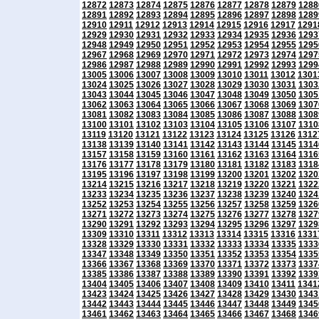
12872
12873
12874
12875
12876
12877
12878
12879
1288
12891
12892
12893
12894
12895
12896
12897
12898
1289
12910
12911
12912
12913
12914
12915
12916
12917
1291
12929
12930
12931
12932
12933
12934
12935
12936
1293
12948
12949
12950
12951
12952
12953
12954
12955
1295
12967
12968
12969
12970
12971
12972
12973
12974
1297
12986
12987
12988
12989
12990
12991
12992
12993
1299
13005
13006
13007
13008
13009
13010
13011
13012
1301
13024
13025
13026
13027
13028
13029
13030
13031
1303
13043
13044
13045
13046
13047
13048
13049
13050
1305
13062
13063
13064
13065
13066
13067
13068
13069
1307
13081
13082
13083
13084
13085
13086
13087
13088
1308
13100
13101
13102
13103
13104
13105
13106
13107
1310
13119
13120
13121
13122
13123
13124
13125
13126
1312
13138
13139
13140
13141
13142
13143
13144
13145
1314
13157
13158
13159
13160
13161
13162
13163
13164
1316
13176
13177
13178
13179
13180
13181
13182
13183
1318
13195
13196
13197
13198
13199
13200
13201
13202
1320
13214
13215
13216
13217
13218
13219
13220
13221
1322
13233
13234
13235
13236
13237
13238
13239
13240
1324
13252
13253
13254
13255
13256
13257
13258
13259
1326
13271
13272
13273
13274
13275
13276
13277
13278
1327
13290
13291
13292
13293
13294
13295
13296
13297
1329
13309
13310
13311
13312
13313
13314
13315
13316
1331
13328
13329
13330
13331
13332
13333
13334
13335
1333
13347
13348
13349
13350
13351
13352
13353
13354
1335
13366
13367
13368
13369
13370
13371
13372
13373
1337
13385
13386
13387
13388
13389
13390
13391
13392
1339
13404
13405
13406
13407
13408
13409
13410
13411
1341
13423
13424
13425
13426
13427
13428
13429
13430
1343
13442
13443
13444
13445
13446
13447
13448
13449
1345
13461
13462
13463
13464
13465
13466
13467
13468
1346