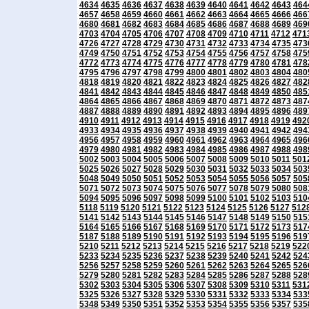
4634
4635
4636
4637
4638
4639
4640
4641
4642
4643
464
4657
4658
4659
4660
4661
4662
4663
4664
4665
4666
466
4680
4681
4682
4683
4684
4685
4686
4687
4688
4689
469
4703
4704
4705
4706
4707
4708
4709
4710
4711
4712
471
4726
4727
4728
4729
4730
4731
4732
4733
4734
4735
473
4749
4750
4751
4752
4753
4754
4755
4756
4757
4758
475
4772
4773
4774
4775
4776
4777
4778
4779
4780
4781
478
4795
4796
4797
4798
4799
4800
4801
4802
4803
4804
480
4818
4819
4820
4821
4822
4823
4824
4825
4826
4827
482
4841
4842
4843
4844
4845
4846
4847
4848
4849
4850
485
4864
4865
4866
4867
4868
4869
4870
4871
4872
4873
487
4887
4888
4889
4890
4891
4892
4893
4894
4895
4896
489
4910
4911
4912
4913
4914
4915
4916
4917
4918
4919
492
4933
4934
4935
4936
4937
4938
4939
4940
4941
4942
494
4956
4957
4958
4959
4960
4961
4962
4963
4964
4965
496
4979
4980
4981
4982
4983
4984
4985
4986
4987
4988
498
5002
5003
5004
5005
5006
5007
5008
5009
5010
5011
501
5025
5026
5027
5028
5029
5030
5031
5032
5033
5034
503
5048
5049
5050
5051
5052
5053
5054
5055
5056
5057
505
5071
5072
5073
5074
5075
5076
5077
5078
5079
5080
508
5094
5095
5096
5097
5098
5099
5100
5101
5102
5103
510
5118
5119
5120
5121
5122
5123
5124
5125
5126
5127
512
5141
5142
5143
5144
5145
5146
5147
5148
5149
5150
515
5164
5165
5166
5167
5168
5169
5170
5171
5172
5173
517
5187
5188
5189
5190
5191
5192
5193
5194
5195
5196
519
5210
5211
5212
5213
5214
5215
5216
5217
5218
5219
522
5233
5234
5235
5236
5237
5238
5239
5240
5241
5242
524
5256
5257
5258
5259
5260
5261
5262
5263
5264
5265
526
5279
5280
5281
5282
5283
5284
5285
5286
5287
5288
528
5302
5303
5304
5305
5306
5307
5308
5309
5310
5311
531
5325
5326
5327
5328
5329
5330
5331
5332
5333
5334
533
5348
5349
5350
5351
5352
5353
5354
5355
5356
5357
535