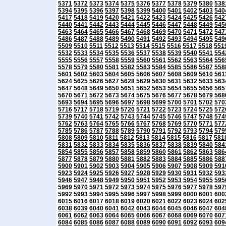
5371
5372
5373
5374
5375
5376
5377
5378
5379
5380
538
5394
5395
5396
5397
5398
5399
5400
5401
5402
5403
540
5417
5418
5419
5420
5421
5422
5423
5424
5425
5426
542
5440
5441
5442
5443
5444
5445
5446
5447
5448
5449
545
5463
5464
5465
5466
5467
5468
5469
5470
5471
5472
547
5486
5487
5488
5489
5490
5491
5492
5493
5494
5495
549
5509
5510
5511
5512
5513
5514
5515
5516
5517
5518
551
5532
5533
5534
5535
5536
5537
5538
5539
5540
5541
554
5555
5556
5557
5558
5559
5560
5561
5562
5563
5564
556
5578
5579
5580
5581
5582
5583
5584
5585
5586
5587
558
5601
5602
5603
5604
5605
5606
5607
5608
5609
5610
561
5624
5625
5626
5627
5628
5629
5630
5631
5632
5633
563
5647
5648
5649
5650
5651
5652
5653
5654
5655
5656
565
5670
5671
5672
5673
5674
5675
5676
5677
5678
5679
568
5693
5694
5695
5696
5697
5698
5699
5700
5701
5702
570
5716
5717
5718
5719
5720
5721
5722
5723
5724
5725
572
5739
5740
5741
5742
5743
5744
5745
5746
5747
5748
574
5762
5763
5764
5765
5766
5767
5768
5769
5770
5771
577
5785
5786
5787
5788
5789
5790
5791
5792
5793
5794
579
5808
5809
5810
5811
5812
5813
5814
5815
5816
5817
581
5831
5832
5833
5834
5835
5836
5837
5838
5839
5840
584
5854
5855
5856
5857
5858
5859
5860
5861
5862
5863
586
5877
5878
5879
5880
5881
5882
5883
5884
5885
5886
588
5900
5901
5902
5903
5904
5905
5906
5907
5908
5909
591
5923
5924
5925
5926
5927
5928
5929
5930
5931
5932
593
5946
5947
5948
5949
5950
5951
5952
5953
5954
5955
595
5969
5970
5971
5972
5973
5974
5975
5976
5977
5978
597
5992
5993
5994
5995
5996
5997
5998
5999
6000
6001
600
6015
6016
6017
6018
6019
6020
6021
6022
6023
6024
602
6038
6039
6040
6041
6042
6043
6044
6045
6046
6047
604
6061
6062
6063
6064
6065
6066
6067
6068
6069
6070
607
6084
6085
6086
6087
6088
6089
6090
6091
6092
6093
609