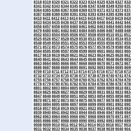
8318
8319
8320
8321
8322
8323
8324
8325
8326
8327
832
8341
8342
8343
8344
8345
8346
8347
8348
8349
8350
835
8364
8365
8366
8367
8368
8369
8370
8371
8372
8373
837
8387
8388
8389
8390
8391
8392
8393
8394
8395
8396
839
8410
8411
8412
8413
8414
8415
8416
8417
8418
8419
842
8433
8434
8435
8436
8437
8438
8439
8440
8441
8442
844
8456
8457
8458
8459
8460
8461
8462
8463
8464
8465
846
8479
8480
8481
8482
8483
8484
8485
8486
8487
8488
848
8502
8503
8504
8505
8506
8507
8508
8509
8510
8511
851
8525
8526
8527
8528
8529
8530
8531
8532
8533
8534
853
8548
8549
8550
8551
8552
8553
8554
8555
8556
8557
855
8571
8572
8573
8574
8575
8576
8577
8578
8579
8580
858
8594
8595
8596
8597
8598
8599
8600
8601
8602
8603
860
8617
8618
8619
8620
8621
8622
8623
8624
8625
8626
862
8640
8641
8642
8643
8644
8645
8646
8647
8648
8649
865
8663
8664
8665
8666
8667
8668
8669
8670
8671
8672
867
8686
8687
8688
8689
8690
8691
8692
8693
8694
8695
869
8709
8710
8711
8712
8713
8714
8715
8716
8717
8718
871
8732
8733
8734
8735
8736
8737
8738
8739
8740
8741
874
8755
8756
8757
8758
8759
8760
8761
8762
8763
8764
876
8778
8779
8780
8781
8782
8783
8784
8785
8786
8787
878
8801
8802
8803
8804
8805
8806
8807
8808
8809
8810
881
8824
8825
8826
8827
8828
8829
8830
8831
8832
8833
883
8847
8848
8849
8850
8851
8852
8853
8854
8855
8856
885
8870
8871
8872
8873
8874
8875
8876
8877
8878
8879
888
8893
8894
8895
8896
8897
8898
8899
8900
8901
8902
890
8916
8917
8918
8919
8920
8921
8922
8923
8924
8925
892
8939
8940
8941
8942
8943
8944
8945
8946
8947
8948
894
8962
8963
8964
8965
8966
8967
8968
8969
8970
8971
897
8985
8986
8987
8988
8989
8990
8991
8992
8993
8994
899
9008
9009
9010
9011
9012
9013
9014
9015
9016
9017
901
9031
9032
9033
9034
9035
9036
9037
9038
9039
9040
904