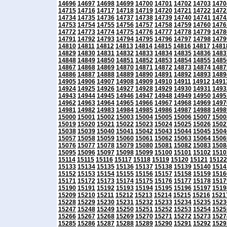
14696
14697
14698
14699
14700
14701
14702
14703
1470
14715
14716
14717
14718
14719
14720
14721
14722
1472
14734
14735
14736
14737
14738
14739
14740
14741
1474
14753
14754
14755
14756
14757
14758
14759
14760
1476
14772
14773
14774
14775
14776
14777
14778
14779
1478
14791
14792
14793
14794
14795
14796
14797
14798
1479
14810
14811
14812
14813
14814
14815
14816
14817
1481
14829
14830
14831
14832
14833
14834
14835
14836
1483
14848
14849
14850
14851
14852
14853
14854
14855
1485
14867
14868
14869
14870
14871
14872
14873
14874
1487
14886
14887
14888
14889
14890
14891
14892
14893
1489
14905
14906
14907
14908
14909
14910
14911
14912
1491
14924
14925
14926
14927
14928
14929
14930
14931
1493
14943
14944
14945
14946
14947
14948
14949
14950
1495
14962
14963
14964
14965
14966
14967
14968
14969
1497
14981
14982
14983
14984
14985
14986
14987
14988
1498
15000
15001
15002
15003
15004
15005
15006
15007
1500
15019
15020
15021
15022
15023
15024
15025
15026
1502
15038
15039
15040
15041
15042
15043
15044
15045
1504
15057
15058
15059
15060
15061
15062
15063
15064
1506
15076
15077
15078
15079
15080
15081
15082
15083
1508
15095
15096
15097
15098
15099
15100
15101
15102
1510
15114
15115
15116
15117
15118
15119
15120
15121
15122
15133
15134
15135
15136
15137
15138
15139
15140
1514
15152
15153
15154
15155
15156
15157
15158
15159
1516
15171
15172
15173
15174
15175
15176
15177
15178
1517
15190
15191
15192
15193
15194
15195
15196
15197
1519
15209
15210
15211
15212
15213
15214
15215
15216
1521
15228
15229
15230
15231
15232
15233
15234
15235
1523
15247
15248
15249
15250
15251
15252
15253
15254
1525
15266
15267
15268
15269
15270
15271
15272
15273
1527
15285
15286
15287
15288
15289
15290
15291
15292
1529