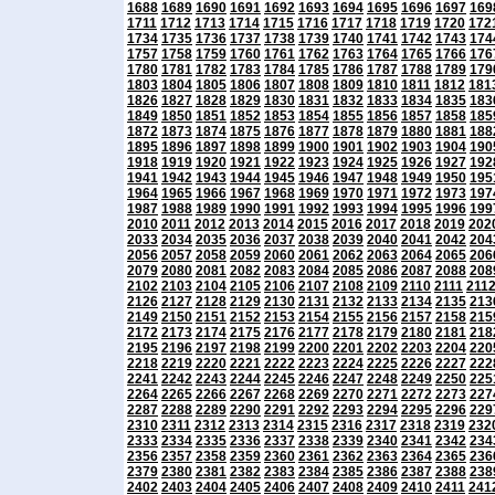
1688
1689
1690
1691
1692
1693
1694
1695
1696
1697
169
1711
1712
1713
1714
1715
1716
1717
1718
1719
1720
172
1734
1735
1736
1737
1738
1739
1740
1741
1742
1743
174
1757
1758
1759
1760
1761
1762
1763
1764
1765
1766
176
1780
1781
1782
1783
1784
1785
1786
1787
1788
1789
179
1803
1804
1805
1806
1807
1808
1809
1810
1811
1812
181
1826
1827
1828
1829
1830
1831
1832
1833
1834
1835
183
1849
1850
1851
1852
1853
1854
1855
1856
1857
1858
185
1872
1873
1874
1875
1876
1877
1878
1879
1880
1881
188
1895
1896
1897
1898
1899
1900
1901
1902
1903
1904
190
1918
1919
1920
1921
1922
1923
1924
1925
1926
1927
192
1941
1942
1943
1944
1945
1946
1947
1948
1949
1950
195
1964
1965
1966
1967
1968
1969
1970
1971
1972
1973
197
1987
1988
1989
1990
1991
1992
1993
1994
1995
1996
199
2010
2011
2012
2013
2014
2015
2016
2017
2018
2019
202
2033
2034
2035
2036
2037
2038
2039
2040
2041
2042
204
2056
2057
2058
2059
2060
2061
2062
2063
2064
2065
206
2079
2080
2081
2082
2083
2084
2085
2086
2087
2088
208
2102
2103
2104
2105
2106
2107
2108
2109
2110
2111
211
2126
2127
2128
2129
2130
2131
2132
2133
2134
2135
213
2149
2150
2151
2152
2153
2154
2155
2156
2157
2158
215
2172
2173
2174
2175
2176
2177
2178
2179
2180
2181
218
2195
2196
2197
2198
2199
2200
2201
2202
2203
2204
220
2218
2219
2220
2221
2222
2223
2224
2225
2226
2227
222
2241
2242
2243
2244
2245
2246
2247
2248
2249
2250
225
2264
2265
2266
2267
2268
2269
2270
2271
2272
2273
227
2287
2288
2289
2290
2291
2292
2293
2294
2295
2296
229
2310
2311
2312
2313
2314
2315
2316
2317
2318
2319
232
2333
2334
2335
2336
2337
2338
2339
2340
2341
2342
234
2356
2357
2358
2359
2360
2361
2362
2363
2364
2365
236
2379
2380
2381
2382
2383
2384
2385
2386
2387
2388
238
2402
2403
2404
2405
2406
2407
2408
2409
2410
2411
241