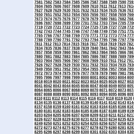
7581
7582
7583
7584
7585
7586
7587
7588
7589
7590
759
7604
7605
7606
7607
7608
7609
7610
7611
7612
7613
761
7627
7628
7629
7630
7631
7632
7633
7634
7635
7636
763
7650
7651
7652
7653
7654
7655
7656
7657
7658
7659
766
7673
7674
7675
7676
7677
7678
7679
7680
7681
7682
768
7696
7697
7698
7699
7700
7701
7702
7703
7704
7705
770
7719
7720
7721
7722
7723
7724
7725
7726
7727
7728
772
7742
7743
7744
7745
7746
7747
7748
7749
7750
7751
775
7765
7766
7767
7768
7769
7770
7771
7772
7773
7774
777
7788
7789
7790
7791
7792
7793
7794
7795
7796
7797
779
7811
7812
7813
7814
7815
7816
7817
7818
7819
7820
782
7834
7835
7836
7837
7838
7839
7840
7841
7842
7843
784
7857
7858
7859
7860
7861
7862
7863
7864
7865
7866
786
7880
7881
7882
7883
7884
7885
7886
7887
7888
7889
789
7903
7904
7905
7906
7907
7908
7909
7910
7911
7912
791
7926
7927
7928
7929
7930
7931
7932
7933
7934
7935
793
7949
7950
7951
7952
7953
7954
7955
7956
7957
7958
795
7972
7973
7974
7975
7976
7977
7978
7979
7980
7981
798
7995
7996
7997
7998
7999
8000
8001
8002
8003
8004
800
8018
8019
8020
8021
8022
8023
8024
8025
8026
8027
802
8041
8042
8043
8044
8045
8046
8047
8048
8049
8050
805
8064
8065
8066
8067
8068
8069
8070
8071
8072
8073
807
8087
8088
8089
8090
8091
8092
8093
8094
8095
8096
809
8110
8111
8112
8113
8114
8115
8116
8117
8118
8119
8120
8134
8135
8136
8137
8138
8139
8140
8141
8142
8143
814
8157
8158
8159
8160
8161
8162
8163
8164
8165
8166
816
8180
8181
8182
8183
8184
8185
8186
8187
8188
8189
819
8203
8204
8205
8206
8207
8208
8209
8210
8211
8212
821
8226
8227
8228
8229
8230
8231
8232
8233
8234
8235
823
8249
8250
8251
8252
8253
8254
8255
8256
8257
8258
825
8272
8273
8274
8275
8276
8277
8278
8279
8280
8281
828
8295
8296
8297
8298
8299
8300
8301
8302
8303
8304
830