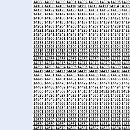
14088
14089
14090
14091
14092
14093
14094
14095
1409
14107
14108
14109
14110
14111
14112
14113
14114
14115
14126
14127
14128
14129
14130
14131
14132
14133
1413
14145
14146
14147
14148
14149
14150
14151
14152
1415
14164
14165
14166
14167
14168
14169
14170
14171
1417
14183
14184
14185
14186
14187
14188
14189
14190
1419
14202
14203
14204
14205
14206
14207
14208
14209
1421
14221
14222
14223
14224
14225
14226
14227
14228
1422
14240
14241
14242
14243
14244
14245
14246
14247
1424
14259
14260
14261
14262
14263
14264
14265
14266
1426
14278
14279
14280
14281
14282
14283
14284
14285
1428
14297
14298
14299
14300
14301
14302
14303
14304
1430
14316
14317
14318
14319
14320
14321
14322
14323
1432
14335
14336
14337
14338
14339
14340
14341
14342
1434
14354
14355
14356
14357
14358
14359
14360
14361
1436
14373
14374
14375
14376
14377
14378
14379
14380
1438
14392
14393
14394
14395
14396
14397
14398
14399
1440
14411
14412
14413
14414
14415
14416
14417
14418
1441
14430
14431
14432
14433
14434
14435
14436
14437
1443
14449
14450
14451
14452
14453
14454
14455
14456
1445
14468
14469
14470
14471
14472
14473
14474
14475
1447
14487
14488
14489
14490
14491
14492
14493
14494
1449
14506
14507
14508
14509
14510
14511
14512
14513
1451
14525
14526
14527
14528
14529
14530
14531
14532
1453
14544
14545
14546
14547
14548
14549
14550
14551
1455
14563
14564
14565
14566
14567
14568
14569
14570
1457
14582
14583
14584
14585
14586
14587
14588
14589
1459
14601
14602
14603
14604
14605
14606
14607
14608
1460
14620
14621
14622
14623
14624
14625
14626
14627
1462
14639
14640
14641
14642
14643
14644
14645
14646
1464
14658
14659
14660
14661
14662
14663
14664
14665
1466
14677
14678
14679
14680
14681
14682
14683
14684
1468