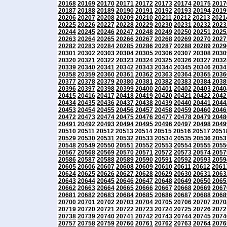
20168
20169
20170
20171
20172
20173
20174
20175
2017
20187
20188
20189
20190
20191
20192
20193
20194
2019
20206
20207
20208
20209
20210
20211
20212
20213
2021
20225
20226
20227
20228
20229
20230
20231
20232
2023
20244
20245
20246
20247
20248
20249
20250
20251
2025
20263
20264
20265
20266
20267
20268
20269
20270
2027
20282
20283
20284
20285
20286
20287
20288
20289
2029
20301
20302
20303
20304
20305
20306
20307
20308
2030
20320
20321
20322
20323
20324
20325
20326
20327
2032
20339
20340
20341
20342
20343
20344
20345
20346
2034
20358
20359
20360
20361
20362
20363
20364
20365
2036
20377
20378
20379
20380
20381
20382
20383
20384
2038
20396
20397
20398
20399
20400
20401
20402
20403
2040
20415
20416
20417
20418
20419
20420
20421
20422
2042
20434
20435
20436
20437
20438
20439
20440
20441
2044
20453
20454
20455
20456
20457
20458
20459
20460
2046
20472
20473
20474
20475
20476
20477
20478
20479
2048
20491
20492
20493
20494
20495
20496
20497
20498
2049
20510
20511
20512
20513
20514
20515
20516
20517
2051
20529
20530
20531
20532
20533
20534
20535
20536
2053
20548
20549
20550
20551
20552
20553
20554
20555
2055
20567
20568
20569
20570
20571
20572
20573
20574
2057
20586
20587
20588
20589
20590
20591
20592
20593
2059
20605
20606
20607
20608
20609
20610
20611
20612
2061
20624
20625
20626
20627
20628
20629
20630
20631
2063
20643
20644
20645
20646
20647
20648
20649
20650
2065
20662
20663
20664
20665
20666
20667
20668
20669
2067
20681
20682
20683
20684
20685
20686
20687
20688
2068
20700
20701
20702
20703
20704
20705
20706
20707
2070
20719
20720
20721
20722
20723
20724
20725
20726
2072
20738
20739
20740
20741
20742
20743
20744
20745
2074
20757
20758
20759
20760
20761
20762
20763
20764
2076