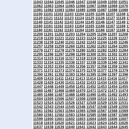
11043
11044
11045
11046
11047
11048
11049
11050
11051
11062
11063
11064
11065
11066
11067
11068
11069
11070
11081
11082
11083
11084
11085
11086
11087
11088
11089
11100
11101
11102
11103
11104
11105
11106
11107
11108
1
11120
11121
11122
11123
11124
11125
11126
11127
11128
1
11140
11141
11142
11143
11144
11145
11146
11147
11148
1
11160
11161
11162
11163
11164
11165
11166
11167
11168
1
11180
11181
11182
11183
11184
11185
11186
11187
11188
1
11200
11201
11202
11203
11204
11205
11206
11207
11208
11219
11220
11221
11222
11223
11224
11225
11226
11227
11238
11239
11240
11241
11242
11243
11244
11245
11246
11257
11258
11259
11260
11261
11262
11263
11264
11265
11276
11277
11278
11279
11280
11281
11282
11283
11284
11295
11296
11297
11298
11299
11300
11301
11302
11303
11314
11315
11316
11317
11318
11319
11320
11321
11322
11333
11334
11335
11336
11337
11338
11339
11340
11341
11352
11353
11354
11355
11356
11357
11358
11359
11360
11371
11372
11373
11374
11375
11376
11377
11378
11379
11390
11391
11392
11393
11394
11395
11396
11397
11398
11409
11410
11411
11412
11413
11414
11415
11416
11417
11428
11429
11430
11431
11432
11433
11434
11435
11436
11447
11448
11449
11450
11451
11452
11453
11454
11455
11466
11467
11468
11469
11470
11471
11472
11473
11474
11485
11486
11487
11488
11489
11490
11491
11492
11493
11504
11505
11506
11507
11508
11509
11510
11511
11512
11523
11524
11525
11526
11527
11528
11529
11530
11531
11542
11543
11544
11545
11546
11547
11548
11549
11550
11561
11562
11563
11564
11565
11566
11567
11568
11569
11580
11581
11582
11583
11584
11585
11586
11587
11588
11599
11600
11601
11602
11603
11604
11605
11606
11607
11618
11619
11620
11621
11622
11623
11624
11625
11626
11637
11638
11639
11640
11641
11642
11643
11644
11645