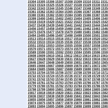
15304
15305
15306
15307
15308
15309
15310
15311
1531
15323
15324
15325
15326
15327
15328
15329
15330
1533
15342
15343
15344
15345
15346
15347
15348
15349
1535
15361
15362
15363
15364
15365
15366
15367
15368
1536
15380
15381
15382
15383
15384
15385
15386
15387
1538
15399
15400
15401
15402
15403
15404
15405
15406
1540
15418
15419
15420
15421
15422
15423
15424
15425
1542
15437
15438
15439
15440
15441
15442
15443
15444
1544
15456
15457
15458
15459
15460
15461
15462
15463
1546
15475
15476
15477
15478
15479
15480
15481
15482
1548
15494
15495
15496
15497
15498
15499
15500
15501
1550
15513
15514
15515
15516
15517
15518
15519
15520
1552
15532
15533
15534
15535
15536
15537
15538
15539
1554
15551
15552
15553
15554
15555
15556
15557
15558
1555
15570
15571
15572
15573
15574
15575
15576
15577
1557
15589
15590
15591
15592
15593
15594
15595
15596
1559
15608
15609
15610
15611
15612
15613
15614
15615
1561
15627
15628
15629
15630
15631
15632
15633
15634
1563
15646
15647
15648
15649
15650
15651
15652
15653
1565
15665
15666
15667
15668
15669
15670
15671
15672
1567
15684
15685
15686
15687
15688
15689
15690
15691
1569
15703
15704
15705
15706
15707
15708
15709
15710
1571
15722
15723
15724
15725
15726
15727
15728
15729
1573
15741
15742
15743
15744
15745
15746
15747
15748
1574
15760
15761
15762
15763
15764
15765
15766
15767
1576
15779
15780
15781
15782
15783
15784
15785
15786
1578
15798
15799
15800
15801
15802
15803
15804
15805
1580
15817
15818
15819
15820
15821
15822
15823
15824
1582
15836
15837
15838
15839
15840
15841
15842
15843
1584
15855
15856
15857
15858
15859
15860
15861
15862
1586
15874
15875
15876
15877
15878
15879
15880
15881
1588
15893
15894
15895
15896
15897
15898
15899
15900
1590