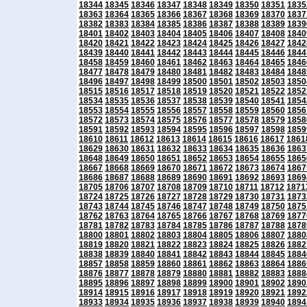
18344
18345
18346
18347
18348
18349
18350
18351
1835
18363
18364
18365
18366
18367
18368
18369
18370
1837
18382
18383
18384
18385
18386
18387
18388
18389
1839
18401
18402
18403
18404
18405
18406
18407
18408
1840
18420
18421
18422
18423
18424
18425
18426
18427
1842
18439
18440
18441
18442
18443
18444
18445
18446
1844
18458
18459
18460
18461
18462
18463
18464
18465
1846
18477
18478
18479
18480
18481
18482
18483
18484
1848
18496
18497
18498
18499
18500
18501
18502
18503
1850
18515
18516
18517
18518
18519
18520
18521
18522
1852
18534
18535
18536
18537
18538
18539
18540
18541
1854
18553
18554
18555
18556
18557
18558
18559
18560
1856
18572
18573
18574
18575
18576
18577
18578
18579
1858
18591
18592
18593
18594
18595
18596
18597
18598
1859
18610
18611
18612
18613
18614
18615
18616
18617
1861
18629
18630
18631
18632
18633
18634
18635
18636
1863
18648
18649
18650
18651
18652
18653
18654
18655
1865
18667
18668
18669
18670
18671
18672
18673
18674
1867
18686
18687
18688
18689
18690
18691
18692
18693
1869
18705
18706
18707
18708
18709
18710
18711
18712
1871
18724
18725
18726
18727
18728
18729
18730
18731
1873
18743
18744
18745
18746
18747
18748
18749
18750
1875
18762
18763
18764
18765
18766
18767
18768
18769
1877
18781
18782
18783
18784
18785
18786
18787
18788
1878
18800
18801
18802
18803
18804
18805
18806
18807
1880
18819
18820
18821
18822
18823
18824
18825
18826
1882
18838
18839
18840
18841
18842
18843
18844
18845
1884
18857
18858
18859
18860
18861
18862
18863
18864
1886
18876
18877
18878
18879
18880
18881
18882
18883
1888
18895
18896
18897
18898
18899
18900
18901
18902
1890
18914
18915
18916
18917
18918
18919
18920
18921
1892
18933
18934
18935
18936
18937
18938
18939
18940
1894