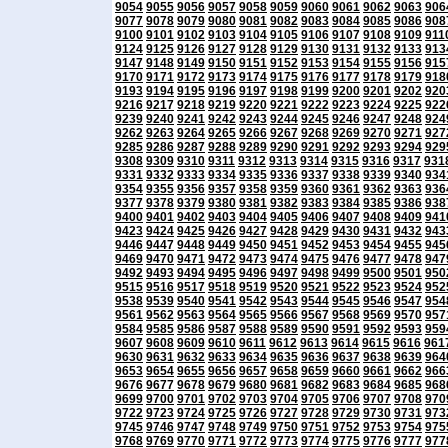
9054
9055
9056
9057
9058
9059
9060
9061
9062
9063
906
9077
9078
9079
9080
9081
9082
9083
9084
9085
9086
908
9100
9101
9102
9103
9104
9105
9106
9107
9108
9109
911
9124
9125
9126
9127
9128
9129
9130
9131
9132
9133
913
9147
9148
9149
9150
9151
9152
9153
9154
9155
9156
915
9170
9171
9172
9173
9174
9175
9176
9177
9178
9179
918
9193
9194
9195
9196
9197
9198
9199
9200
9201
9202
920
9216
9217
9218
9219
9220
9221
9222
9223
9224
9225
922
9239
9240
9241
9242
9243
9244
9245
9246
9247
9248
924
9262
9263
9264
9265
9266
9267
9268
9269
9270
9271
927
9285
9286
9287
9288
9289
9290
9291
9292
9293
9294
929
9308
9309
9310
9311
9312
9313
9314
9315
9316
9317
931
9331
9332
9333
9334
9335
9336
9337
9338
9339
9340
934
9354
9355
9356
9357
9358
9359
9360
9361
9362
9363
936
9377
9378
9379
9380
9381
9382
9383
9384
9385
9386
938
9400
9401
9402
9403
9404
9405
9406
9407
9408
9409
941
9423
9424
9425
9426
9427
9428
9429
9430
9431
9432
943
9446
9447
9448
9449
9450
9451
9452
9453
9454
9455
945
9469
9470
9471
9472
9473
9474
9475
9476
9477
9478
947
9492
9493
9494
9495
9496
9497
9498
9499
9500
9501
950
9515
9516
9517
9518
9519
9520
9521
9522
9523
9524
952
9538
9539
9540
9541
9542
9543
9544
9545
9546
9547
954
9561
9562
9563
9564
9565
9566
9567
9568
9569
9570
957
9584
9585
9586
9587
9588
9589
9590
9591
9592
9593
959
9607
9608
9609
9610
9611
9612
9613
9614
9615
9616
961
9630
9631
9632
9633
9634
9635
9636
9637
9638
9639
964
9653
9654
9655
9656
9657
9658
9659
9660
9661
9662
966
9676
9677
9678
9679
9680
9681
9682
9683
9684
9685
968
9699
9700
9701
9702
9703
9704
9705
9706
9707
9708
970
9722
9723
9724
9725
9726
9727
9728
9729
9730
9731
973
9745
9746
9747
9748
9749
9750
9751
9752
9753
9754
975
9768
9769
9770
9771
9772
9773
9774
9775
9776
9777
977