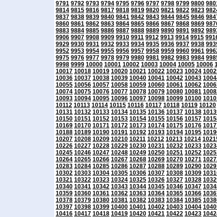
9791
9792
9793
9794
9795
9796
9797
9798
9799
9800
980
9814
9815
9816
9817
9818
9819
9820
9821
9822
9823
982
9837
9838
9839
9840
9841
9842
9843
9844
9845
9846
984
9860
9861
9862
9863
9864
9865
9866
9867
9868
9869
987
9883
9884
9885
9886
9887
9888
9889
9890
9891
9892
989
9906
9907
9908
9909
9910
9911
9912
9913
9914
9915
991
9929
9930
9931
9932
9933
9934
9935
9936
9937
9938
993
9952
9953
9954
9955
9956
9957
9958
9959
9960
9961
996
9975
9976
9977
9978
9979
9980
9981
9982
9983
9984
998
9998
9999
10000
10001
10002
10003
10004
10005
10006
10017
10018
10019
10020
10021
10022
10023
10024
1002
10036
10037
10038
10039
10040
10041
10042
10043
1004
10055
10056
10057
10058
10059
10060
10061
10062
1006
10074
10075
10076
10077
10078
10079
10080
10081
1008
10093
10094
10095
10096
10097
10098
10099
10100
1010
10112
10113
10114
10115
10116
10117
10118
10119
10120
10131
10132
10133
10134
10135
10136
10137
10138
1013
10150
10151
10152
10153
10154
10155
10156
10157
1015
10169
10170
10171
10172
10173
10174
10175
10176
1017
10188
10189
10190
10191
10192
10193
10194
10195
1019
10207
10208
10209
10210
10211
10212
10213
10214
1021
10226
10227
10228
10229
10230
10231
10232
10233
1023
10245
10246
10247
10248
10249
10250
10251
10252
1025
10264
10265
10266
10267
10268
10269
10270
10271
1027
10283
10284
10285
10286
10287
10288
10289
10290
1029
10302
10303
10304
10305
10306
10307
10308
10309
1031
10321
10322
10323
10324
10325
10326
10327
10328
1032
10340
10341
10342
10343
10344
10345
10346
10347
1034
10359
10360
10361
10362
10363
10364
10365
10366
1036
10378
10379
10380
10381
10382
10383
10384
10385
1038
10397
10398
10399
10400
10401
10402
10403
10404
1040
10416
10417
10418
10419
10420
10421
10422
10423
1042