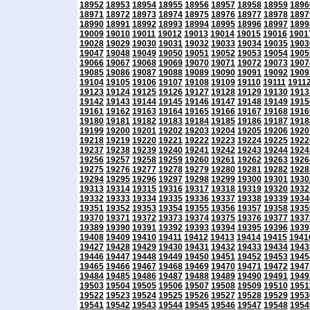
18952
18953
18954
18955
18956
18957
18958
18959
1896
18971
18972
18973
18974
18975
18976
18977
18978
1897
18990
18991
18992
18993
18994
18995
18996
18997
1899
19009
19010
19011
19012
19013
19014
19015
19016
1901
19028
19029
19030
19031
19032
19033
19034
19035
1903
19047
19048
19049
19050
19051
19052
19053
19054
1905
19066
19067
19068
19069
19070
19071
19072
19073
1907
19085
19086
19087
19088
19089
19090
19091
19092
1909
19104
19105
19106
19107
19108
19109
19110
19111
1911
19123
19124
19125
19126
19127
19128
19129
19130
1913
19142
19143
19144
19145
19146
19147
19148
19149
1915
19161
19162
19163
19164
19165
19166
19167
19168
1916
19180
19181
19182
19183
19184
19185
19186
19187
1918
19199
19200
19201
19202
19203
19204
19205
19206
1920
19218
19219
19220
19221
19222
19223
19224
19225
1922
19237
19238
19239
19240
19241
19242
19243
19244
1924
19256
19257
19258
19259
19260
19261
19262
19263
1926
19275
19276
19277
19278
19279
19280
19281
19282
1928
19294
19295
19296
19297
19298
19299
19300
19301
1930
19313
19314
19315
19316
19317
19318
19319
19320
1932
19332
19333
19334
19335
19336
19337
19338
19339
1934
19351
19352
19353
19354
19355
19356
19357
19358
1935
19370
19371
19372
19373
19374
19375
19376
19377
1937
19389
19390
19391
19392
19393
19394
19395
19396
1939
19408
19409
19410
19411
19412
19413
19414
19415
1941
19427
19428
19429
19430
19431
19432
19433
19434
1943
19446
19447
19448
19449
19450
19451
19452
19453
1945
19465
19466
19467
19468
19469
19470
19471
19472
1947
19484
19485
19486
19487
19488
19489
19490
19491
1949
19503
19504
19505
19506
19507
19508
19509
19510
1951
19522
19523
19524
19525
19526
19527
19528
19529
1953
19541
19542
19543
19544
19545
19546
19547
19548
1954