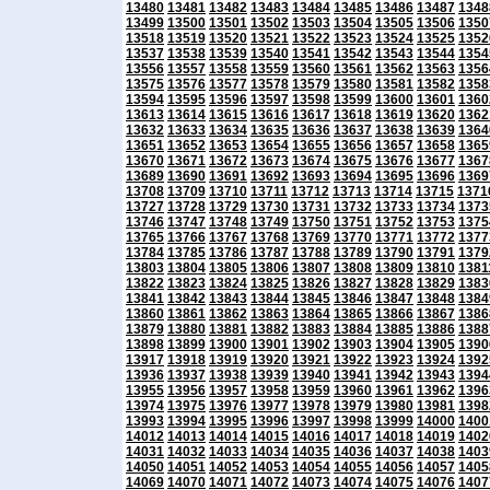
13480
13481
13482
13483
13484
13485
13486
13487
1348
13499
13500
13501
13502
13503
13504
13505
13506
1350
13518
13519
13520
13521
13522
13523
13524
13525
1352
13537
13538
13539
13540
13541
13542
13543
13544
1354
13556
13557
13558
13559
13560
13561
13562
13563
1356
13575
13576
13577
13578
13579
13580
13581
13582
1358
13594
13595
13596
13597
13598
13599
13600
13601
1360
13613
13614
13615
13616
13617
13618
13619
13620
1362
13632
13633
13634
13635
13636
13637
13638
13639
1364
13651
13652
13653
13654
13655
13656
13657
13658
1365
13670
13671
13672
13673
13674
13675
13676
13677
1367
13689
13690
13691
13692
13693
13694
13695
13696
1369
13708
13709
13710
13711
13712
13713
13714
13715
1371
13727
13728
13729
13730
13731
13732
13733
13734
1373
13746
13747
13748
13749
13750
13751
13752
13753
1375
13765
13766
13767
13768
13769
13770
13771
13772
1377
13784
13785
13786
13787
13788
13789
13790
13791
1379
13803
13804
13805
13806
13807
13808
13809
13810
1381
13822
13823
13824
13825
13826
13827
13828
13829
1383
13841
13842
13843
13844
13845
13846
13847
13848
1384
13860
13861
13862
13863
13864
13865
13866
13867
1386
13879
13880
13881
13882
13883
13884
13885
13886
1388
13898
13899
13900
13901
13902
13903
13904
13905
1390
13917
13918
13919
13920
13921
13922
13923
13924
1392
13936
13937
13938
13939
13940
13941
13942
13943
1394
13955
13956
13957
13958
13959
13960
13961
13962
1396
13974
13975
13976
13977
13978
13979
13980
13981
1398
13993
13994
13995
13996
13997
13998
13999
14000
1400
14012
14013
14014
14015
14016
14017
14018
14019
1402
14031
14032
14033
14034
14035
14036
14037
14038
1403
14050
14051
14052
14053
14054
14055
14056
14057
1405
14069
14070
14071
14072
14073
14074
14075
14076
1407