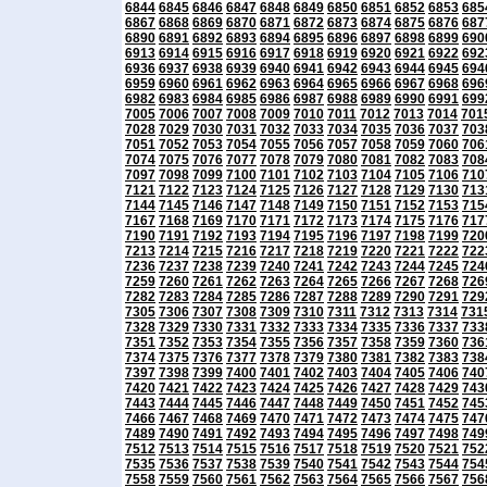
6844
6845
6846
6847
6848
6849
6850
6851
6852
6853
685
6867
6868
6869
6870
6871
6872
6873
6874
6875
6876
687
6890
6891
6892
6893
6894
6895
6896
6897
6898
6899
690
6913
6914
6915
6916
6917
6918
6919
6920
6921
6922
692
6936
6937
6938
6939
6940
6941
6942
6943
6944
6945
694
6959
6960
6961
6962
6963
6964
6965
6966
6967
6968
696
6982
6983
6984
6985
6986
6987
6988
6989
6990
6991
699
7005
7006
7007
7008
7009
7010
7011
7012
7013
7014
701
7028
7029
7030
7031
7032
7033
7034
7035
7036
7037
703
7051
7052
7053
7054
7055
7056
7057
7058
7059
7060
706
7074
7075
7076
7077
7078
7079
7080
7081
7082
7083
708
7097
7098
7099
7100
7101
7102
7103
7104
7105
7106
710
7121
7122
7123
7124
7125
7126
7127
7128
7129
7130
713
7144
7145
7146
7147
7148
7149
7150
7151
7152
7153
715
7167
7168
7169
7170
7171
7172
7173
7174
7175
7176
717
7190
7191
7192
7193
7194
7195
7196
7197
7198
7199
720
7213
7214
7215
7216
7217
7218
7219
7220
7221
7222
722
7236
7237
7238
7239
7240
7241
7242
7243
7244
7245
724
7259
7260
7261
7262
7263
7264
7265
7266
7267
7268
726
7282
7283
7284
7285
7286
7287
7288
7289
7290
7291
729
7305
7306
7307
7308
7309
7310
7311
7312
7313
7314
731
7328
7329
7330
7331
7332
7333
7334
7335
7336
7337
733
7351
7352
7353
7354
7355
7356
7357
7358
7359
7360
736
7374
7375
7376
7377
7378
7379
7380
7381
7382
7383
738
7397
7398
7399
7400
7401
7402
7403
7404
7405
7406
740
7420
7421
7422
7423
7424
7425
7426
7427
7428
7429
743
7443
7444
7445
7446
7447
7448
7449
7450
7451
7452
745
7466
7467
7468
7469
7470
7471
7472
7473
7474
7475
747
7489
7490
7491
7492
7493
7494
7495
7496
7497
7498
749
7512
7513
7514
7515
7516
7517
7518
7519
7520
7521
752
7535
7536
7537
7538
7539
7540
7541
7542
7543
7544
754
7558
7559
7560
7561
7562
7563
7564
7565
7566
7567
756