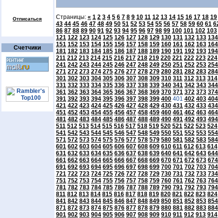
Страницы:
«
1
2
3
4
5
6
7
8
9
10
11
12
13
14
15
16
17
18
19
Отписаться
43
44
45
46
47
48
49
50
51
52
53
54
55
56
57
58
59
60
61
6
86
87
88
89
90
91
92
93
94
95
96
97
98
99
100
101
102
103
121
122
123
124
125
126
127
128
129
130
131
132
133
134
151
152
153
154
155
156
157
158
159
160
161
162
163
164
Счетчики
181
182
183
184
185
186
187
188
189
190
191
192
193
194
211
212
213
214
215
216
217
218
219
220
221
222
223
224
241
242
243
244
245
246
247
248
249
250
251
252
253
254
271
272
273
274
275
276
277
278
279
280
281
282
283
284
301
302
303
304
305
306
307
308
309
310
311
312
313
314
331
332
333
334
335
336
337
338
339
340
341
342
343
344
361
362
363
364
365
366
367
368
369
370
371
372
373
374
391
392
393
394
395
396
397
398
399
400
401
402
403
404
421
422
423
424
425
426
427
428
429
430
431
432
433
434
451
452
453
454
455
456
457
458
459
460
461
462
463
464
481
482
483
484
485
486
487
488
489
490
491
492
493
494
511
512
513
514
515
516
517
518
519
520
521
522
523
524
541
542
543
544
545
546
547
548
549
550
551
552
553
554
571
572
573
574
575
576
577
578
579
580
581
582
583
584
601
602
603
604
605
606
607
608
609
610
611
612
613
614
631
632
633
634
635
636
637
638
639
640
641
642
643
644
661
662
663
664
665
666
667
668
669
670
671
672
673
674
691
692
693
694
695
696
697
698
699
700
701
702
703
704
721
722
723
724
725
726
727
728
729
730
731
732
733
734
751
752
753
754
755
756
757
758
759
760
761
762
763
764
781
782
783
784
785
786
787
788
789
790
791
792
793
794
811
812
813
814
815
816
817
818
819
820
821
822
823
824
841
842
843
844
845
846
847
848
849
850
851
852
853
854
871
872
873
874
875
876
877
878
879
880
881
882
883
884
901
902
903
904
905
906
907
908
909
910
911
912
913
914