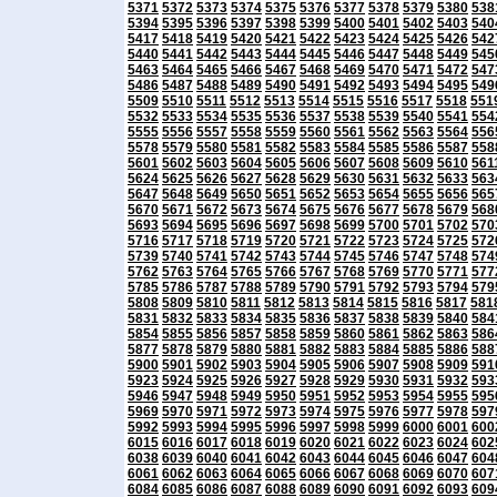
5371
5372
5373
5374
5375
5376
5377
5378
5379
5380
538
5394
5395
5396
5397
5398
5399
5400
5401
5402
5403
540
5417
5418
5419
5420
5421
5422
5423
5424
5425
5426
542
5440
5441
5442
5443
5444
5445
5446
5447
5448
5449
545
5463
5464
5465
5466
5467
5468
5469
5470
5471
5472
547
5486
5487
5488
5489
5490
5491
5492
5493
5494
5495
549
5509
5510
5511
5512
5513
5514
5515
5516
5517
5518
551
5532
5533
5534
5535
5536
5537
5538
5539
5540
5541
554
5555
5556
5557
5558
5559
5560
5561
5562
5563
5564
556
5578
5579
5580
5581
5582
5583
5584
5585
5586
5587
558
5601
5602
5603
5604
5605
5606
5607
5608
5609
5610
561
5624
5625
5626
5627
5628
5629
5630
5631
5632
5633
563
5647
5648
5649
5650
5651
5652
5653
5654
5655
5656
565
5670
5671
5672
5673
5674
5675
5676
5677
5678
5679
568
5693
5694
5695
5696
5697
5698
5699
5700
5701
5702
570
5716
5717
5718
5719
5720
5721
5722
5723
5724
5725
572
5739
5740
5741
5742
5743
5744
5745
5746
5747
5748
574
5762
5763
5764
5765
5766
5767
5768
5769
5770
5771
577
5785
5786
5787
5788
5789
5790
5791
5792
5793
5794
579
5808
5809
5810
5811
5812
5813
5814
5815
5816
5817
581
5831
5832
5833
5834
5835
5836
5837
5838
5839
5840
584
5854
5855
5856
5857
5858
5859
5860
5861
5862
5863
586
5877
5878
5879
5880
5881
5882
5883
5884
5885
5886
588
5900
5901
5902
5903
5904
5905
5906
5907
5908
5909
591
5923
5924
5925
5926
5927
5928
5929
5930
5931
5932
593
5946
5947
5948
5949
5950
5951
5952
5953
5954
5955
595
5969
5970
5971
5972
5973
5974
5975
5976
5977
5978
597
5992
5993
5994
5995
5996
5997
5998
5999
6000
6001
600
6015
6016
6017
6018
6019
6020
6021
6022
6023
6024
602
6038
6039
6040
6041
6042
6043
6044
6045
6046
6047
604
6061
6062
6063
6064
6065
6066
6067
6068
6069
6070
607
6084
6085
6086
6087
6088
6089
6090
6091
6092
6093
609