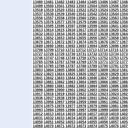
13480
13481
13482
13483
13484
13485
13486
13487
1348
13499
13500
13501
13502
13503
13504
13505
13506
1350
13518
13519
13520
13521
13522
13523
13524
13525
1352
13537
13538
13539
13540
13541
13542
13543
13544
1354
13556
13557
13558
13559
13560
13561
13562
13563
1356
13575
13576
13577
13578
13579
13580
13581
13582
1358
13594
13595
13596
13597
13598
13599
13600
13601
1360
13613
13614
13615
13616
13617
13618
13619
13620
1362
13632
13633
13634
13635
13636
13637
13638
13639
1364
13651
13652
13653
13654
13655
13656
13657
13658
1365
13670
13671
13672
13673
13674
13675
13676
13677
1367
13689
13690
13691
13692
13693
13694
13695
13696
1369
13708
13709
13710
13711
13712
13713
13714
13715
1371
13727
13728
13729
13730
13731
13732
13733
13734
1373
13746
13747
13748
13749
13750
13751
13752
13753
1375
13765
13766
13767
13768
13769
13770
13771
13772
1377
13784
13785
13786
13787
13788
13789
13790
13791
1379
13803
13804
13805
13806
13807
13808
13809
13810
1381
13822
13823
13824
13825
13826
13827
13828
13829
1383
13841
13842
13843
13844
13845
13846
13847
13848
1384
13860
13861
13862
13863
13864
13865
13866
13867
1386
13879
13880
13881
13882
13883
13884
13885
13886
1388
13898
13899
13900
13901
13902
13903
13904
13905
1390
13917
13918
13919
13920
13921
13922
13923
13924
1392
13936
13937
13938
13939
13940
13941
13942
13943
1394
13955
13956
13957
13958
13959
13960
13961
13962
1396
13974
13975
13976
13977
13978
13979
13980
13981
1398
13993
13994
13995
13996
13997
13998
13999
14000
1400
14012
14013
14014
14015
14016
14017
14018
14019
1402
14031
14032
14033
14034
14035
14036
14037
14038
1403
14050
14051
14052
14053
14054
14055
14056
14057
1405
14069
14070
14071
14072
14073
14074
14075
14076
1407