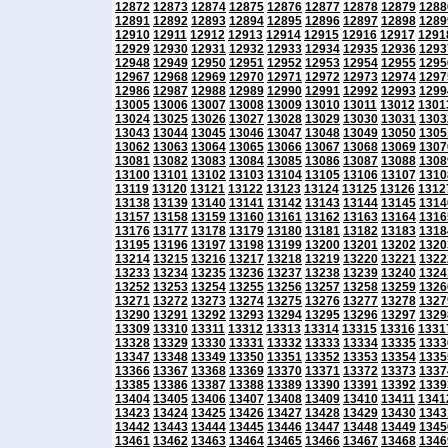
12872
12873
12874
12875
12876
12877
12878
12879
1288
12891
12892
12893
12894
12895
12896
12897
12898
1289
12910
12911
12912
12913
12914
12915
12916
12917
1291
12929
12930
12931
12932
12933
12934
12935
12936
1293
12948
12949
12950
12951
12952
12953
12954
12955
1295
12967
12968
12969
12970
12971
12972
12973
12974
1297
12986
12987
12988
12989
12990
12991
12992
12993
1299
13005
13006
13007
13008
13009
13010
13011
13012
1301
13024
13025
13026
13027
13028
13029
13030
13031
1303
13043
13044
13045
13046
13047
13048
13049
13050
1305
13062
13063
13064
13065
13066
13067
13068
13069
1307
13081
13082
13083
13084
13085
13086
13087
13088
1308
13100
13101
13102
13103
13104
13105
13106
13107
1310
13119
13120
13121
13122
13123
13124
13125
13126
1312
13138
13139
13140
13141
13142
13143
13144
13145
1314
13157
13158
13159
13160
13161
13162
13163
13164
1316
13176
13177
13178
13179
13180
13181
13182
13183
1318
13195
13196
13197
13198
13199
13200
13201
13202
1320
13214
13215
13216
13217
13218
13219
13220
13221
1322
13233
13234
13235
13236
13237
13238
13239
13240
1324
13252
13253
13254
13255
13256
13257
13258
13259
1326
13271
13272
13273
13274
13275
13276
13277
13278
1327
13290
13291
13292
13293
13294
13295
13296
13297
1329
13309
13310
13311
13312
13313
13314
13315
13316
1331
13328
13329
13330
13331
13332
13333
13334
13335
1333
13347
13348
13349
13350
13351
13352
13353
13354
1335
13366
13367
13368
13369
13370
13371
13372
13373
1337
13385
13386
13387
13388
13389
13390
13391
13392
1339
13404
13405
13406
13407
13408
13409
13410
13411
1341
13423
13424
13425
13426
13427
13428
13429
13430
1343
13442
13443
13444
13445
13446
13447
13448
13449
1345
13461
13462
13463
13464
13465
13466
13467
13468
1346