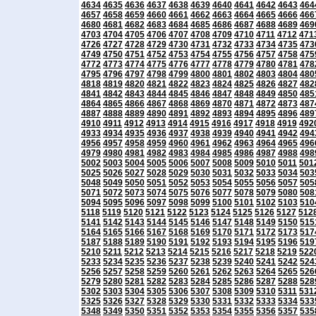
4634
4635
4636
4637
4638
4639
4640
4641
4642
4643
464
4657
4658
4659
4660
4661
4662
4663
4664
4665
4666
466
4680
4681
4682
4683
4684
4685
4686
4687
4688
4689
469
4703
4704
4705
4706
4707
4708
4709
4710
4711
4712
471
4726
4727
4728
4729
4730
4731
4732
4733
4734
4735
473
4749
4750
4751
4752
4753
4754
4755
4756
4757
4758
475
4772
4773
4774
4775
4776
4777
4778
4779
4780
4781
478
4795
4796
4797
4798
4799
4800
4801
4802
4803
4804
480
4818
4819
4820
4821
4822
4823
4824
4825
4826
4827
482
4841
4842
4843
4844
4845
4846
4847
4848
4849
4850
485
4864
4865
4866
4867
4868
4869
4870
4871
4872
4873
487
4887
4888
4889
4890
4891
4892
4893
4894
4895
4896
489
4910
4911
4912
4913
4914
4915
4916
4917
4918
4919
492
4933
4934
4935
4936
4937
4938
4939
4940
4941
4942
494
4956
4957
4958
4959
4960
4961
4962
4963
4964
4965
496
4979
4980
4981
4982
4983
4984
4985
4986
4987
4988
498
5002
5003
5004
5005
5006
5007
5008
5009
5010
5011
501
5025
5026
5027
5028
5029
5030
5031
5032
5033
5034
503
5048
5049
5050
5051
5052
5053
5054
5055
5056
5057
505
5071
5072
5073
5074
5075
5076
5077
5078
5079
5080
508
5094
5095
5096
5097
5098
5099
5100
5101
5102
5103
510
5118
5119
5120
5121
5122
5123
5124
5125
5126
5127
512
5141
5142
5143
5144
5145
5146
5147
5148
5149
5150
515
5164
5165
5166
5167
5168
5169
5170
5171
5172
5173
517
5187
5188
5189
5190
5191
5192
5193
5194
5195
5196
519
5210
5211
5212
5213
5214
5215
5216
5217
5218
5219
522
5233
5234
5235
5236
5237
5238
5239
5240
5241
5242
524
5256
5257
5258
5259
5260
5261
5262
5263
5264
5265
526
5279
5280
5281
5282
5283
5284
5285
5286
5287
5288
528
5302
5303
5304
5305
5306
5307
5308
5309
5310
5311
531
5325
5326
5327
5328
5329
5330
5331
5332
5333
5334
533
5348
5349
5350
5351
5352
5353
5354
5355
5356
5357
535