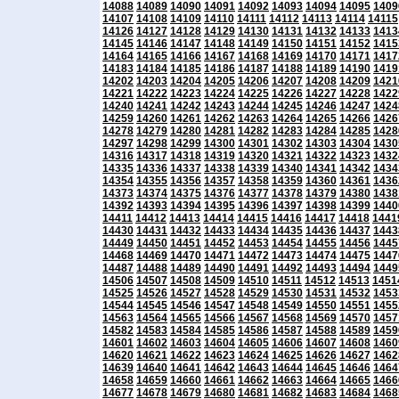
14088
14089
14090
14091
14092
14093
14094
14095
1409
14107
14108
14109
14110
14111
14112
14113
14114
14115
14126
14127
14128
14129
14130
14131
14132
14133
1413
14145
14146
14147
14148
14149
14150
14151
14152
1415
14164
14165
14166
14167
14168
14169
14170
14171
1417
14183
14184
14185
14186
14187
14188
14189
14190
1419
14202
14203
14204
14205
14206
14207
14208
14209
1421
14221
14222
14223
14224
14225
14226
14227
14228
1422
14240
14241
14242
14243
14244
14245
14246
14247
1424
14259
14260
14261
14262
14263
14264
14265
14266
1426
14278
14279
14280
14281
14282
14283
14284
14285
1428
14297
14298
14299
14300
14301
14302
14303
14304
1430
14316
14317
14318
14319
14320
14321
14322
14323
1432
14335
14336
14337
14338
14339
14340
14341
14342
1434
14354
14355
14356
14357
14358
14359
14360
14361
1436
14373
14374
14375
14376
14377
14378
14379
14380
1438
14392
14393
14394
14395
14396
14397
14398
14399
1440
14411
14412
14413
14414
14415
14416
14417
14418
1441
14430
14431
14432
14433
14434
14435
14436
14437
1443
14449
14450
14451
14452
14453
14454
14455
14456
1445
14468
14469
14470
14471
14472
14473
14474
14475
1447
14487
14488
14489
14490
14491
14492
14493
14494
1449
14506
14507
14508
14509
14510
14511
14512
14513
1451
14525
14526
14527
14528
14529
14530
14531
14532
1453
14544
14545
14546
14547
14548
14549
14550
14551
1455
14563
14564
14565
14566
14567
14568
14569
14570
1457
14582
14583
14584
14585
14586
14587
14588
14589
1459
14601
14602
14603
14604
14605
14606
14607
14608
1460
14620
14621
14622
14623
14624
14625
14626
14627
1462
14639
14640
14641
14642
14643
14644
14645
14646
1464
14658
14659
14660
14661
14662
14663
14664
14665
1466
14677
14678
14679
14680
14681
14682
14683
14684
1468