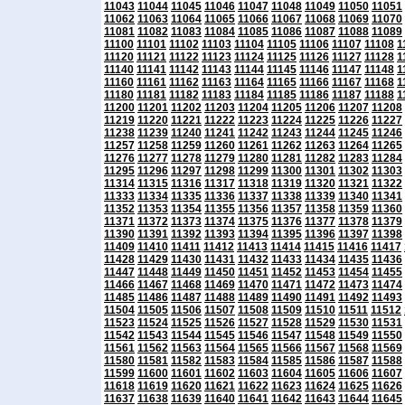
11043
11044
11045
11046
11047
11048
11049
11050
11051
11062
11063
11064
11065
11066
11067
11068
11069
11070
11081
11082
11083
11084
11085
11086
11087
11088
11089
11100
11101
11102
11103
11104
11105
11106
11107
11108
1
11120
11121
11122
11123
11124
11125
11126
11127
11128
1
11140
11141
11142
11143
11144
11145
11146
11147
11148
1
11160
11161
11162
11163
11164
11165
11166
11167
11168
1
11180
11181
11182
11183
11184
11185
11186
11187
11188
1
11200
11201
11202
11203
11204
11205
11206
11207
11208
11219
11220
11221
11222
11223
11224
11225
11226
11227
11238
11239
11240
11241
11242
11243
11244
11245
11246
11257
11258
11259
11260
11261
11262
11263
11264
11265
11276
11277
11278
11279
11280
11281
11282
11283
11284
11295
11296
11297
11298
11299
11300
11301
11302
11303
11314
11315
11316
11317
11318
11319
11320
11321
11322
11333
11334
11335
11336
11337
11338
11339
11340
11341
11352
11353
11354
11355
11356
11357
11358
11359
11360
11371
11372
11373
11374
11375
11376
11377
11378
11379
11390
11391
11392
11393
11394
11395
11396
11397
11398
11409
11410
11411
11412
11413
11414
11415
11416
11417
11428
11429
11430
11431
11432
11433
11434
11435
11436
11447
11448
11449
11450
11451
11452
11453
11454
11455
11466
11467
11468
11469
11470
11471
11472
11473
11474
11485
11486
11487
11488
11489
11490
11491
11492
11493
11504
11505
11506
11507
11508
11509
11510
11511
11512
11523
11524
11525
11526
11527
11528
11529
11530
11531
11542
11543
11544
11545
11546
11547
11548
11549
11550
11561
11562
11563
11564
11565
11566
11567
11568
11569
11580
11581
11582
11583
11584
11585
11586
11587
11588
11599
11600
11601
11602
11603
11604
11605
11606
11607
11618
11619
11620
11621
11622
11623
11624
11625
11626
11637
11638
11639
11640
11641
11642
11643
11644
11645