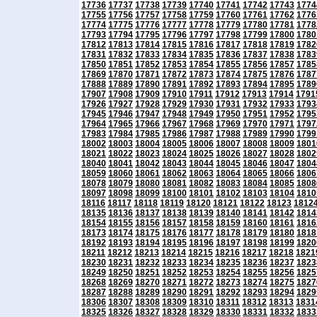
17736
17737
17738
17739
17740
17741
17742
17743
1774
17755
17756
17757
17758
17759
17760
17761
17762
1776
17774
17775
17776
17777
17778
17779
17780
17781
1778
17793
17794
17795
17796
17797
17798
17799
17800
1780
17812
17813
17814
17815
17816
17817
17818
17819
1782
17831
17832
17833
17834
17835
17836
17837
17838
1783
17850
17851
17852
17853
17854
17855
17856
17857
1785
17869
17870
17871
17872
17873
17874
17875
17876
1787
17888
17889
17890
17891
17892
17893
17894
17895
1789
17907
17908
17909
17910
17911
17912
17913
17914
1791
17926
17927
17928
17929
17930
17931
17932
17933
1793
17945
17946
17947
17948
17949
17950
17951
17952
1795
17964
17965
17966
17967
17968
17969
17970
17971
1797
17983
17984
17985
17986
17987
17988
17989
17990
1799
18002
18003
18004
18005
18006
18007
18008
18009
1801
18021
18022
18023
18024
18025
18026
18027
18028
1802
18040
18041
18042
18043
18044
18045
18046
18047
1804
18059
18060
18061
18062
18063
18064
18065
18066
1806
18078
18079
18080
18081
18082
18083
18084
18085
1808
18097
18098
18099
18100
18101
18102
18103
18104
1810
18116
18117
18118
18119
18120
18121
18122
18123
1812
18135
18136
18137
18138
18139
18140
18141
18142
1814
18154
18155
18156
18157
18158
18159
18160
18161
1816
18173
18174
18175
18176
18177
18178
18179
18180
1818
18192
18193
18194
18195
18196
18197
18198
18199
1820
18211
18212
18213
18214
18215
18216
18217
18218
1821
18230
18231
18232
18233
18234
18235
18236
18237
1823
18249
18250
18251
18252
18253
18254
18255
18256
1825
18268
18269
18270
18271
18272
18273
18274
18275
1827
18287
18288
18289
18290
18291
18292
18293
18294
1829
18306
18307
18308
18309
18310
18311
18312
18313
1831
18325
18326
18327
18328
18329
18330
18331
18332
1833