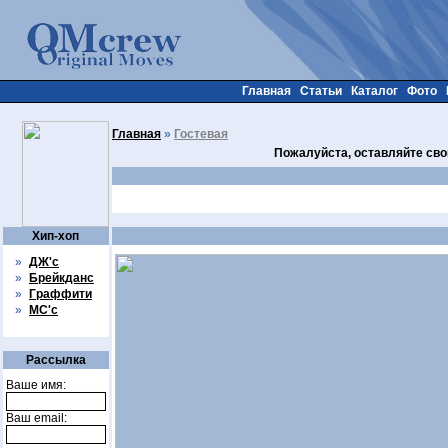
Главная
Статьи
Каталог
Фото
Главная
»
Гостевая
Пожалуйста, оставляйте сво
Хип-хоп
»
ДЖ'с
»
Брейкданс
»
Граффити
»
МС'с
Рассылка
Ваше имя:
Ваш email: