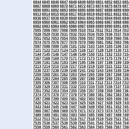
6844
6845
6846
6847
6848
6849
6850
6851
6852
6853
685
6867
6868
6869
6870
6871
6872
6873
6874
6875
6876
687
6890
6891
6892
6893
6894
6895
6896
6897
6898
6899
690
6913
6914
6915
6916
6917
6918
6919
6920
6921
6922
692
6936
6937
6938
6939
6940
6941
6942
6943
6944
6945
694
6959
6960
6961
6962
6963
6964
6965
6966
6967
6968
696
6982
6983
6984
6985
6986
6987
6988
6989
6990
6991
699
7005
7006
7007
7008
7009
7010
7011
7012
7013
7014
701
7028
7029
7030
7031
7032
7033
7034
7035
7036
7037
703
7051
7052
7053
7054
7055
7056
7057
7058
7059
7060
706
7074
7075
7076
7077
7078
7079
7080
7081
7082
7083
708
7097
7098
7099
7100
7101
7102
7103
7104
7105
7106
710
7121
7122
7123
7124
7125
7126
7127
7128
7129
7130
713
7144
7145
7146
7147
7148
7149
7150
7151
7152
7153
715
7167
7168
7169
7170
7171
7172
7173
7174
7175
7176
717
7190
7191
7192
7193
7194
7195
7196
7197
7198
7199
720
7213
7214
7215
7216
7217
7218
7219
7220
7221
7222
722
7236
7237
7238
7239
7240
7241
7242
7243
7244
7245
724
7259
7260
7261
7262
7263
7264
7265
7266
7267
7268
726
7282
7283
7284
7285
7286
7287
7288
7289
7290
7291
729
7305
7306
7307
7308
7309
7310
7311
7312
7313
7314
731
7328
7329
7330
7331
7332
7333
7334
7335
7336
7337
733
7351
7352
7353
7354
7355
7356
7357
7358
7359
7360
736
7374
7375
7376
7377
7378
7379
7380
7381
7382
7383
738
7397
7398
7399
7400
7401
7402
7403
7404
7405
7406
740
7420
7421
7422
7423
7424
7425
7426
7427
7428
7429
743
7443
7444
7445
7446
7447
7448
7449
7450
7451
7452
745
7466
7467
7468
7469
7470
7471
7472
7473
7474
7475
747
7489
7490
7491
7492
7493
7494
7495
7496
7497
7498
749
7512
7513
7514
7515
7516
7517
7518
7519
7520
7521
752
7535
7536
7537
7538
7539
7540
7541
7542
7543
7544
754
7558
7559
7560
7561
7562
7563
7564
7565
7566
7567
756