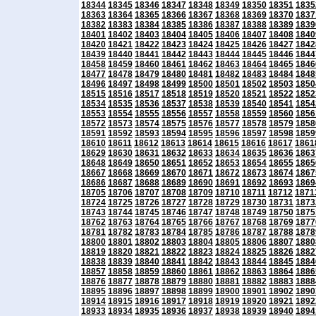
18344
18345
18346
18347
18348
18349
18350
18351
1835
18363
18364
18365
18366
18367
18368
18369
18370
1837
18382
18383
18384
18385
18386
18387
18388
18389
1839
18401
18402
18403
18404
18405
18406
18407
18408
1840
18420
18421
18422
18423
18424
18425
18426
18427
1842
18439
18440
18441
18442
18443
18444
18445
18446
1844
18458
18459
18460
18461
18462
18463
18464
18465
1846
18477
18478
18479
18480
18481
18482
18483
18484
1848
18496
18497
18498
18499
18500
18501
18502
18503
1850
18515
18516
18517
18518
18519
18520
18521
18522
1852
18534
18535
18536
18537
18538
18539
18540
18541
1854
18553
18554
18555
18556
18557
18558
18559
18560
1856
18572
18573
18574
18575
18576
18577
18578
18579
1858
18591
18592
18593
18594
18595
18596
18597
18598
1859
18610
18611
18612
18613
18614
18615
18616
18617
1861
18629
18630
18631
18632
18633
18634
18635
18636
1863
18648
18649
18650
18651
18652
18653
18654
18655
1865
18667
18668
18669
18670
18671
18672
18673
18674
1867
18686
18687
18688
18689
18690
18691
18692
18693
1869
18705
18706
18707
18708
18709
18710
18711
18712
1871
18724
18725
18726
18727
18728
18729
18730
18731
1873
18743
18744
18745
18746
18747
18748
18749
18750
1875
18762
18763
18764
18765
18766
18767
18768
18769
1877
18781
18782
18783
18784
18785
18786
18787
18788
1878
18800
18801
18802
18803
18804
18805
18806
18807
1880
18819
18820
18821
18822
18823
18824
18825
18826
1882
18838
18839
18840
18841
18842
18843
18844
18845
1884
18857
18858
18859
18860
18861
18862
18863
18864
1886
18876
18877
18878
18879
18880
18881
18882
18883
1888
18895
18896
18897
18898
18899
18900
18901
18902
1890
18914
18915
18916
18917
18918
18919
18920
18921
1892
18933
18934
18935
18936
18937
18938
18939
18940
1894