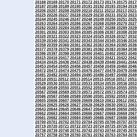
20168
20169
20170
20171
20172
20173
20174
20175
2017
20187
20188
20189
20190
20191
20192
20193
20194
2019
20206
20207
20208
20209
20210
20211
20212
20213
2021
20225
20226
20227
20228
20229
20230
20231
20232
2023
20244
20245
20246
20247
20248
20249
20250
20251
2025
20263
20264
20265
20266
20267
20268
20269
20270
2027
20282
20283
20284
20285
20286
20287
20288
20289
2029
20301
20302
20303
20304
20305
20306
20307
20308
2030
20320
20321
20322
20323
20324
20325
20326
20327
2032
20339
20340
20341
20342
20343
20344
20345
20346
2034
20358
20359
20360
20361
20362
20363
20364
20365
2036
20377
20378
20379
20380
20381
20382
20383
20384
2038
20396
20397
20398
20399
20400
20401
20402
20403
2040
20415
20416
20417
20418
20419
20420
20421
20422
2042
20434
20435
20436
20437
20438
20439
20440
20441
2044
20453
20454
20455
20456
20457
20458
20459
20460
2046
20472
20473
20474
20475
20476
20477
20478
20479
2048
20491
20492
20493
20494
20495
20496
20497
20498
2049
20510
20511
20512
20513
20514
20515
20516
20517
2051
20529
20530
20531
20532
20533
20534
20535
20536
2053
20548
20549
20550
20551
20552
20553
20554
20555
2055
20567
20568
20569
20570
20571
20572
20573
20574
2057
20586
20587
20588
20589
20590
20591
20592
20593
2059
20605
20606
20607
20608
20609
20610
20611
20612
2061
20624
20625
20626
20627
20628
20629
20630
20631
2063
20643
20644
20645
20646
20647
20648
20649
20650
2065
20662
20663
20664
20665
20666
20667
20668
20669
2067
20681
20682
20683
20684
20685
20686
20687
20688
2068
20700
20701
20702
20703
20704
20705
20706
20707
2070
20719
20720
20721
20722
20723
20724
20725
20726
2072
20738
20739
20740
20741
20742
20743
20744
20745
2074
20757
20758
20759
20760
20761
20762
20763
20764
2076