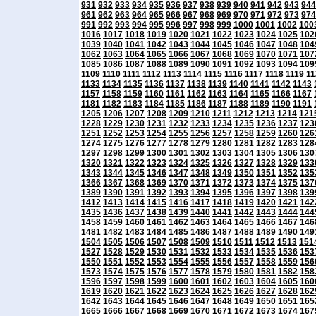
931
932
933
934
935
936
937
938
939
940
941
942
943
944
961
962
963
964
965
966
967
968
969
970
971
972
973
974
991
992
993
994
995
996
997
998
999
1000
1001
1002
100
1016
1017
1018
1019
1020
1021
1022
1023
1024
1025
102
1039
1040
1041
1042
1043
1044
1045
1046
1047
1048
104
1062
1063
1064
1065
1066
1067
1068
1069
1070
1071
107
1085
1086
1087
1088
1089
1090
1091
1092
1093
1094
109
1109
1110
1111
1112
1113
1114
1115
1116
1117
1118
1119
11
1133
1134
1135
1136
1137
1138
1139
1140
1141
1142
1143
1157
1158
1159
1160
1161
1162
1163
1164
1165
1166
1167
1181
1182
1183
1184
1185
1186
1187
1188
1189
1190
1191
1205
1206
1207
1208
1209
1210
1211
1212
1213
1214
121
1228
1229
1230
1231
1232
1233
1234
1235
1236
1237
123
1251
1252
1253
1254
1255
1256
1257
1258
1259
1260
126
1274
1275
1276
1277
1278
1279
1280
1281
1282
1283
128
1297
1298
1299
1300
1301
1302
1303
1304
1305
1306
130
1320
1321
1322
1323
1324
1325
1326
1327
1328
1329
133
1343
1344
1345
1346
1347
1348
1349
1350
1351
1352
135
1366
1367
1368
1369
1370
1371
1372
1373
1374
1375
137
1389
1390
1391
1392
1393
1394
1395
1396
1397
1398
139
1412
1413
1414
1415
1416
1417
1418
1419
1420
1421
142
1435
1436
1437
1438
1439
1440
1441
1442
1443
1444
144
1458
1459
1460
1461
1462
1463
1464
1465
1466
1467
146
1481
1482
1483
1484
1485
1486
1487
1488
1489
1490
149
1504
1505
1506
1507
1508
1509
1510
1511
1512
1513
151
1527
1528
1529
1530
1531
1532
1533
1534
1535
1536
153
1550
1551
1552
1553
1554
1555
1556
1557
1558
1559
156
1573
1574
1575
1576
1577
1578
1579
1580
1581
1582
158
1596
1597
1598
1599
1600
1601
1602
1603
1604
1605
160
1619
1620
1621
1622
1623
1624
1625
1626
1627
1628
162
1642
1643
1644
1645
1646
1647
1648
1649
1650
1651
165
1665
1666
1667
1668
1669
1670
1671
1672
1673
1674
167