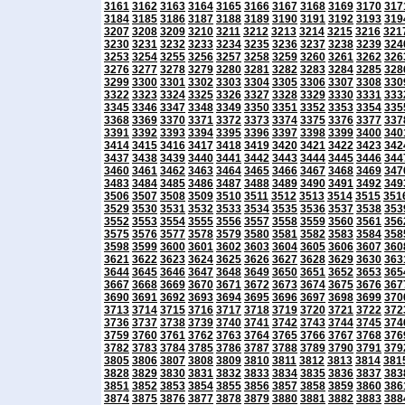
3161
3162
3163
3164
3165
3166
3167
3168
3169
3170
317
3184
3185
3186
3187
3188
3189
3190
3191
3192
3193
319
3207
3208
3209
3210
3211
3212
3213
3214
3215
3216
321
3230
3231
3232
3233
3234
3235
3236
3237
3238
3239
324
3253
3254
3255
3256
3257
3258
3259
3260
3261
3262
326
3276
3277
3278
3279
3280
3281
3282
3283
3284
3285
328
3299
3300
3301
3302
3303
3304
3305
3306
3307
3308
330
3322
3323
3324
3325
3326
3327
3328
3329
3330
3331
333
3345
3346
3347
3348
3349
3350
3351
3352
3353
3354
335
3368
3369
3370
3371
3372
3373
3374
3375
3376
3377
337
3391
3392
3393
3394
3395
3396
3397
3398
3399
3400
340
3414
3415
3416
3417
3418
3419
3420
3421
3422
3423
342
3437
3438
3439
3440
3441
3442
3443
3444
3445
3446
344
3460
3461
3462
3463
3464
3465
3466
3467
3468
3469
347
3483
3484
3485
3486
3487
3488
3489
3490
3491
3492
349
3506
3507
3508
3509
3510
3511
3512
3513
3514
3515
351
3529
3530
3531
3532
3533
3534
3535
3536
3537
3538
353
3552
3553
3554
3555
3556
3557
3558
3559
3560
3561
356
3575
3576
3577
3578
3579
3580
3581
3582
3583
3584
358
3598
3599
3600
3601
3602
3603
3604
3605
3606
3607
360
3621
3622
3623
3624
3625
3626
3627
3628
3629
3630
363
3644
3645
3646
3647
3648
3649
3650
3651
3652
3653
365
3667
3668
3669
3670
3671
3672
3673
3674
3675
3676
367
3690
3691
3692
3693
3694
3695
3696
3697
3698
3699
370
3713
3714
3715
3716
3717
3718
3719
3720
3721
3722
372
3736
3737
3738
3739
3740
3741
3742
3743
3744
3745
374
3759
3760
3761
3762
3763
3764
3765
3766
3767
3768
376
3782
3783
3784
3785
3786
3787
3788
3789
3790
3791
379
3805
3806
3807
3808
3809
3810
3811
3812
3813
3814
381
3828
3829
3830
3831
3832
3833
3834
3835
3836
3837
383
3851
3852
3853
3854
3855
3856
3857
3858
3859
3860
386
3874
3875
3876
3877
3878
3879
3880
3881
3882
3883
388