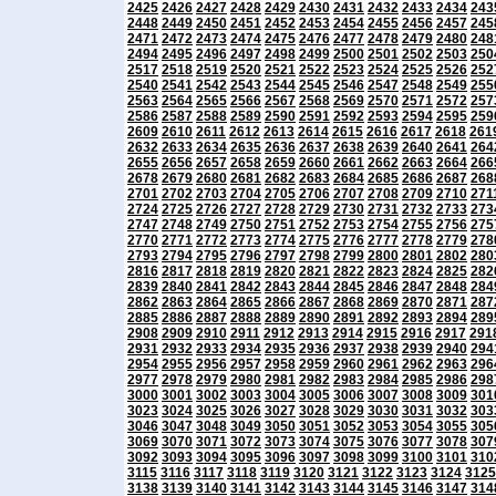
2425
2426
2427
2428
2429
2430
2431
2432
2433
2434
243
2448
2449
2450
2451
2452
2453
2454
2455
2456
2457
245
2471
2472
2473
2474
2475
2476
2477
2478
2479
2480
248
2494
2495
2496
2497
2498
2499
2500
2501
2502
2503
250
2517
2518
2519
2520
2521
2522
2523
2524
2525
2526
252
2540
2541
2542
2543
2544
2545
2546
2547
2548
2549
255
2563
2564
2565
2566
2567
2568
2569
2570
2571
2572
257
2586
2587
2588
2589
2590
2591
2592
2593
2594
2595
259
2609
2610
2611
2612
2613
2614
2615
2616
2617
2618
261
2632
2633
2634
2635
2636
2637
2638
2639
2640
2641
264
2655
2656
2657
2658
2659
2660
2661
2662
2663
2664
266
2678
2679
2680
2681
2682
2683
2684
2685
2686
2687
268
2701
2702
2703
2704
2705
2706
2707
2708
2709
2710
271
2724
2725
2726
2727
2728
2729
2730
2731
2732
2733
273
2747
2748
2749
2750
2751
2752
2753
2754
2755
2756
275
2770
2771
2772
2773
2774
2775
2776
2777
2778
2779
278
2793
2794
2795
2796
2797
2798
2799
2800
2801
2802
280
2816
2817
2818
2819
2820
2821
2822
2823
2824
2825
282
2839
2840
2841
2842
2843
2844
2845
2846
2847
2848
284
2862
2863
2864
2865
2866
2867
2868
2869
2870
2871
287
2885
2886
2887
2888
2889
2890
2891
2892
2893
2894
289
2908
2909
2910
2911
2912
2913
2914
2915
2916
2917
291
2931
2932
2933
2934
2935
2936
2937
2938
2939
2940
294
2954
2955
2956
2957
2958
2959
2960
2961
2962
2963
296
2977
2978
2979
2980
2981
2982
2983
2984
2985
2986
298
3000
3001
3002
3003
3004
3005
3006
3007
3008
3009
301
3023
3024
3025
3026
3027
3028
3029
3030
3031
3032
303
3046
3047
3048
3049
3050
3051
3052
3053
3054
3055
305
3069
3070
3071
3072
3073
3074
3075
3076
3077
3078
307
3092
3093
3094
3095
3096
3097
3098
3099
3100
3101
310
3115
3116
3117
3118
3119
3120
3121
3122
3123
3124
3125
3138
3139
3140
3141
3142
3143
3144
3145
3146
3147
314