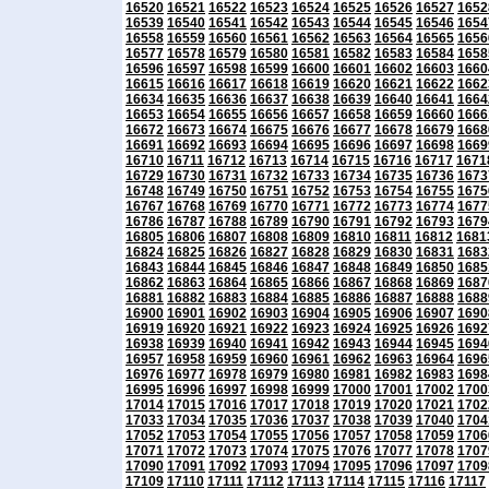
16520
16521
16522
16523
16524
16525
16526
16527
1652
16539
16540
16541
16542
16543
16544
16545
16546
1654
16558
16559
16560
16561
16562
16563
16564
16565
1656
16577
16578
16579
16580
16581
16582
16583
16584
1658
16596
16597
16598
16599
16600
16601
16602
16603
1660
16615
16616
16617
16618
16619
16620
16621
16622
1662
16634
16635
16636
16637
16638
16639
16640
16641
1664
16653
16654
16655
16656
16657
16658
16659
16660
1666
16672
16673
16674
16675
16676
16677
16678
16679
1668
16691
16692
16693
16694
16695
16696
16697
16698
1669
16710
16711
16712
16713
16714
16715
16716
16717
1671
16729
16730
16731
16732
16733
16734
16735
16736
1673
16748
16749
16750
16751
16752
16753
16754
16755
1675
16767
16768
16769
16770
16771
16772
16773
16774
1677
16786
16787
16788
16789
16790
16791
16792
16793
1679
16805
16806
16807
16808
16809
16810
16811
16812
1681
16824
16825
16826
16827
16828
16829
16830
16831
1683
16843
16844
16845
16846
16847
16848
16849
16850
1685
16862
16863
16864
16865
16866
16867
16868
16869
1687
16881
16882
16883
16884
16885
16886
16887
16888
1688
16900
16901
16902
16903
16904
16905
16906
16907
1690
16919
16920
16921
16922
16923
16924
16925
16926
1692
16938
16939
16940
16941
16942
16943
16944
16945
1694
16957
16958
16959
16960
16961
16962
16963
16964
1696
16976
16977
16978
16979
16980
16981
16982
16983
1698
16995
16996
16997
16998
16999
17000
17001
17002
1700
17014
17015
17016
17017
17018
17019
17020
17021
1702
17033
17034
17035
17036
17037
17038
17039
17040
1704
17052
17053
17054
17055
17056
17057
17058
17059
1706
17071
17072
17073
17074
17075
17076
17077
17078
1707
17090
17091
17092
17093
17094
17095
17096
17097
1709
17109
17110
17111
17112
17113
17114
17115
17116
17117