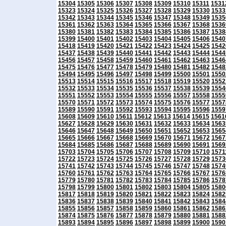
15304
15305
15306
15307
15308
15309
15310
15311
1531
15323
15324
15325
15326
15327
15328
15329
15330
1533
15342
15343
15344
15345
15346
15347
15348
15349
1535
15361
15362
15363
15364
15365
15366
15367
15368
1536
15380
15381
15382
15383
15384
15385
15386
15387
1538
15399
15400
15401
15402
15403
15404
15405
15406
1540
15418
15419
15420
15421
15422
15423
15424
15425
1542
15437
15438
15439
15440
15441
15442
15443
15444
1544
15456
15457
15458
15459
15460
15461
15462
15463
1546
15475
15476
15477
15478
15479
15480
15481
15482
1548
15494
15495
15496
15497
15498
15499
15500
15501
1550
15513
15514
15515
15516
15517
15518
15519
15520
1552
15532
15533
15534
15535
15536
15537
15538
15539
1554
15551
15552
15553
15554
15555
15556
15557
15558
1555
15570
15571
15572
15573
15574
15575
15576
15577
1557
15589
15590
15591
15592
15593
15594
15595
15596
1559
15608
15609
15610
15611
15612
15613
15614
15615
1561
15627
15628
15629
15630
15631
15632
15633
15634
1563
15646
15647
15648
15649
15650
15651
15652
15653
1565
15665
15666
15667
15668
15669
15670
15671
15672
1567
15684
15685
15686
15687
15688
15689
15690
15691
1569
15703
15704
15705
15706
15707
15708
15709
15710
1571
15722
15723
15724
15725
15726
15727
15728
15729
1573
15741
15742
15743
15744
15745
15746
15747
15748
1574
15760
15761
15762
15763
15764
15765
15766
15767
1576
15779
15780
15781
15782
15783
15784
15785
15786
1578
15798
15799
15800
15801
15802
15803
15804
15805
1580
15817
15818
15819
15820
15821
15822
15823
15824
1582
15836
15837
15838
15839
15840
15841
15842
15843
1584
15855
15856
15857
15858
15859
15860
15861
15862
1586
15874
15875
15876
15877
15878
15879
15880
15881
1588
15893
15894
15895
15896
15897
15898
15899
15900
1590