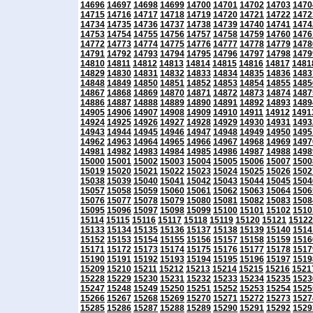
14696
14697
14698
14699
14700
14701
14702
14703
1470
14715
14716
14717
14718
14719
14720
14721
14722
1472
14734
14735
14736
14737
14738
14739
14740
14741
1474
14753
14754
14755
14756
14757
14758
14759
14760
1476
14772
14773
14774
14775
14776
14777
14778
14779
1478
14791
14792
14793
14794
14795
14796
14797
14798
1479
14810
14811
14812
14813
14814
14815
14816
14817
1481
14829
14830
14831
14832
14833
14834
14835
14836
1483
14848
14849
14850
14851
14852
14853
14854
14855
1485
14867
14868
14869
14870
14871
14872
14873
14874
1487
14886
14887
14888
14889
14890
14891
14892
14893
1489
14905
14906
14907
14908
14909
14910
14911
14912
1491
14924
14925
14926
14927
14928
14929
14930
14931
1493
14943
14944
14945
14946
14947
14948
14949
14950
1495
14962
14963
14964
14965
14966
14967
14968
14969
1497
14981
14982
14983
14984
14985
14986
14987
14988
1498
15000
15001
15002
15003
15004
15005
15006
15007
1500
15019
15020
15021
15022
15023
15024
15025
15026
1502
15038
15039
15040
15041
15042
15043
15044
15045
1504
15057
15058
15059
15060
15061
15062
15063
15064
1506
15076
15077
15078
15079
15080
15081
15082
15083
1508
15095
15096
15097
15098
15099
15100
15101
15102
1510
15114
15115
15116
15117
15118
15119
15120
15121
15122
15133
15134
15135
15136
15137
15138
15139
15140
1514
15152
15153
15154
15155
15156
15157
15158
15159
1516
15171
15172
15173
15174
15175
15176
15177
15178
1517
15190
15191
15192
15193
15194
15195
15196
15197
1519
15209
15210
15211
15212
15213
15214
15215
15216
1521
15228
15229
15230
15231
15232
15233
15234
15235
1523
15247
15248
15249
15250
15251
15252
15253
15254
1525
15266
15267
15268
15269
15270
15271
15272
15273
1527
15285
15286
15287
15288
15289
15290
15291
15292
1529