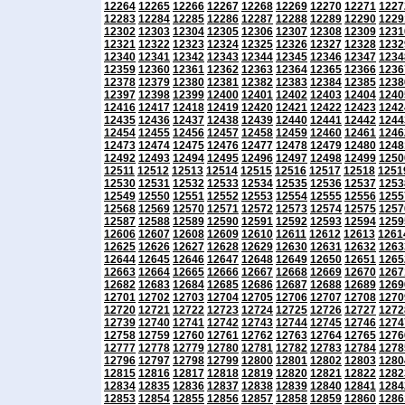
12264
12265
12266
12267
12268
12269
12270
12271
1227
12283
12284
12285
12286
12287
12288
12289
12290
1229
12302
12303
12304
12305
12306
12307
12308
12309
1231
12321
12322
12323
12324
12325
12326
12327
12328
1232
12340
12341
12342
12343
12344
12345
12346
12347
1234
12359
12360
12361
12362
12363
12364
12365
12366
1236
12378
12379
12380
12381
12382
12383
12384
12385
1238
12397
12398
12399
12400
12401
12402
12403
12404
1240
12416
12417
12418
12419
12420
12421
12422
12423
1242
12435
12436
12437
12438
12439
12440
12441
12442
1244
12454
12455
12456
12457
12458
12459
12460
12461
1246
12473
12474
12475
12476
12477
12478
12479
12480
1248
12492
12493
12494
12495
12496
12497
12498
12499
1250
12511
12512
12513
12514
12515
12516
12517
12518
1251
12530
12531
12532
12533
12534
12535
12536
12537
1253
12549
12550
12551
12552
12553
12554
12555
12556
1255
12568
12569
12570
12571
12572
12573
12574
12575
1257
12587
12588
12589
12590
12591
12592
12593
12594
1259
12606
12607
12608
12609
12610
12611
12612
12613
1261
12625
12626
12627
12628
12629
12630
12631
12632
1263
12644
12645
12646
12647
12648
12649
12650
12651
1265
12663
12664
12665
12666
12667
12668
12669
12670
1267
12682
12683
12684
12685
12686
12687
12688
12689
1269
12701
12702
12703
12704
12705
12706
12707
12708
1270
12720
12721
12722
12723
12724
12725
12726
12727
1272
12739
12740
12741
12742
12743
12744
12745
12746
1274
12758
12759
12760
12761
12762
12763
12764
12765
1276
12777
12778
12779
12780
12781
12782
12783
12784
1278
12796
12797
12798
12799
12800
12801
12802
12803
1280
12815
12816
12817
12818
12819
12820
12821
12822
1282
12834
12835
12836
12837
12838
12839
12840
12841
1284
12853
12854
12855
12856
12857
12858
12859
12860
1286