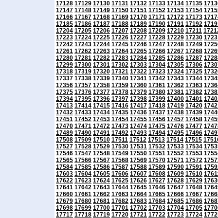
17128
17129
17130
17131
17132
17133
17134
17135
1713
17147
17148
17149
17150
17151
17152
17153
17154
1715
17166
17167
17168
17169
17170
17171
17172
17173
1717
17185
17186
17187
17188
17189
17190
17191
17192
1719
17204
17205
17206
17207
17208
17209
17210
17211
1721
17223
17224
17225
17226
17227
17228
17229
17230
1723
17242
17243
17244
17245
17246
17247
17248
17249
1725
17261
17262
17263
17264
17265
17266
17267
17268
1726
17280
17281
17282
17283
17284
17285
17286
17287
1728
17299
17300
17301
17302
17303
17304
17305
17306
1730
17318
17319
17320
17321
17322
17323
17324
17325
1732
17337
17338
17339
17340
17341
17342
17343
17344
1734
17356
17357
17358
17359
17360
17361
17362
17363
1736
17375
17376
17377
17378
17379
17380
17381
17382
1738
17394
17395
17396
17397
17398
17399
17400
17401
1740
17413
17414
17415
17416
17417
17418
17419
17420
1742
17432
17433
17434
17435
17436
17437
17438
17439
1744
17451
17452
17453
17454
17455
17456
17457
17458
1745
17470
17471
17472
17473
17474
17475
17476
17477
1747
17489
17490
17491
17492
17493
17494
17495
17496
1749
17508
17509
17510
17511
17512
17513
17514
17515
1751
17527
17528
17529
17530
17531
17532
17533
17534
1753
17546
17547
17548
17549
17550
17551
17552
17553
1755
17565
17566
17567
17568
17569
17570
17571
17572
1757
17584
17585
17586
17587
17588
17589
17590
17591
1759
17603
17604
17605
17606
17607
17608
17609
17610
1761
17622
17623
17624
17625
17626
17627
17628
17629
1763
17641
17642
17643
17644
17645
17646
17647
17648
1764
17660
17661
17662
17663
17664
17665
17666
17667
1766
17679
17680
17681
17682
17683
17684
17685
17686
1768
17698
17699
17700
17701
17702
17703
17704
17705
1770
17717
17718
17719
17720
17721
17722
17723
17724
1772