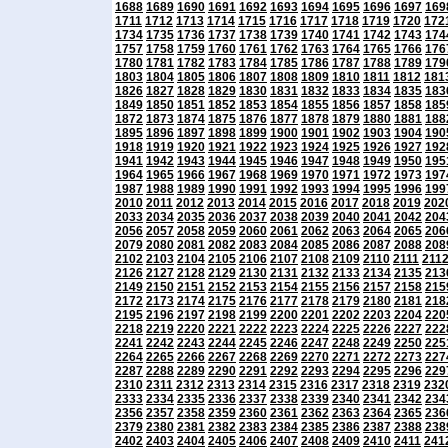
1688
1689
1690
1691
1692
1693
1694
1695
1696
1697
169
1711
1712
1713
1714
1715
1716
1717
1718
1719
1720
172
1734
1735
1736
1737
1738
1739
1740
1741
1742
1743
174
1757
1758
1759
1760
1761
1762
1763
1764
1765
1766
176
1780
1781
1782
1783
1784
1785
1786
1787
1788
1789
179
1803
1804
1805
1806
1807
1808
1809
1810
1811
1812
181
1826
1827
1828
1829
1830
1831
1832
1833
1834
1835
183
1849
1850
1851
1852
1853
1854
1855
1856
1857
1858
185
1872
1873
1874
1875
1876
1877
1878
1879
1880
1881
188
1895
1896
1897
1898
1899
1900
1901
1902
1903
1904
190
1918
1919
1920
1921
1922
1923
1924
1925
1926
1927
192
1941
1942
1943
1944
1945
1946
1947
1948
1949
1950
195
1964
1965
1966
1967
1968
1969
1970
1971
1972
1973
197
1987
1988
1989
1990
1991
1992
1993
1994
1995
1996
199
2010
2011
2012
2013
2014
2015
2016
2017
2018
2019
202
2033
2034
2035
2036
2037
2038
2039
2040
2041
2042
204
2056
2057
2058
2059
2060
2061
2062
2063
2064
2065
206
2079
2080
2081
2082
2083
2084
2085
2086
2087
2088
208
2102
2103
2104
2105
2106
2107
2108
2109
2110
2111
211
2126
2127
2128
2129
2130
2131
2132
2133
2134
2135
213
2149
2150
2151
2152
2153
2154
2155
2156
2157
2158
215
2172
2173
2174
2175
2176
2177
2178
2179
2180
2181
218
2195
2196
2197
2198
2199
2200
2201
2202
2203
2204
220
2218
2219
2220
2221
2222
2223
2224
2225
2226
2227
222
2241
2242
2243
2244
2245
2246
2247
2248
2249
2250
225
2264
2265
2266
2267
2268
2269
2270
2271
2272
2273
227
2287
2288
2289
2290
2291
2292
2293
2294
2295
2296
229
2310
2311
2312
2313
2314
2315
2316
2317
2318
2319
232
2333
2334
2335
2336
2337
2338
2339
2340
2341
2342
234
2356
2357
2358
2359
2360
2361
2362
2363
2364
2365
236
2379
2380
2381
2382
2383
2384
2385
2386
2387
2388
238
2402
2403
2404
2405
2406
2407
2408
2409
2410
2411
241