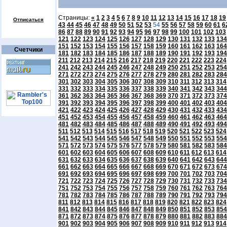
Страницы:
«
1
2
3
4
5
6
7
8
9
10
11
12
13
14
15
16
17
18
19
Отписаться
43
44
45
46
47
48
49
50
51
52
53
54
55
56
57
58
59
60
61
6
86
87
88
89
90
91
92
93
94
95
96
97
98
99
100
101
102
103
121
122
123
124
125
126
127
128
129
130
131
132
133
134
151
152
153
154
155
156
157
158
159
160
161
162
163
164
Счетчики
181
182
183
184
185
186
187
188
189
190
191
192
193
194
211
212
213
214
215
216
217
218
219
220
221
222
223
224
241
242
243
244
245
246
247
248
249
250
251
252
253
254
271
272
273
274
275
276
277
278
279
280
281
282
283
284
301
302
303
304
305
306
307
308
309
310
311
312
313
314
331
332
333
334
335
336
337
338
339
340
341
342
343
344
361
362
363
364
365
366
367
368
369
370
371
372
373
374
391
392
393
394
395
396
397
398
399
400
401
402
403
404
421
422
423
424
425
426
427
428
429
430
431
432
433
434
451
452
453
454
455
456
457
458
459
460
461
462
463
464
481
482
483
484
485
486
487
488
489
490
491
492
493
494
511
512
513
514
515
516
517
518
519
520
521
522
523
524
541
542
543
544
545
546
547
548
549
550
551
552
553
554
571
572
573
574
575
576
577
578
579
580
581
582
583
584
601
602
603
604
605
606
607
608
609
610
611
612
613
614
631
632
633
634
635
636
637
638
639
640
641
642
643
644
661
662
663
664
665
666
667
668
669
670
671
672
673
674
691
692
693
694
695
696
697
698
699
700
701
702
703
704
721
722
723
724
725
726
727
728
729
730
731
732
733
734
751
752
753
754
755
756
757
758
759
760
761
762
763
764
781
782
783
784
785
786
787
788
789
790
791
792
793
794
811
812
813
814
815
816
817
818
819
820
821
822
823
824
841
842
843
844
845
846
847
848
849
850
851
852
853
854
871
872
873
874
875
876
877
878
879
880
881
882
883
884
901
902
903
904
905
906
907
908
909
910
911
912
913
914