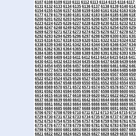
6107
6108
6109
6110
6111
6112
6113
6114
6115
6116
6117
6131
6132
6133
6134
6135
6136
6137
6138
6139
6140
614
6154
6155
6156
6157
6158
6159
6160
6161
6162
6163
616
6177
6178
6179
6180
6181
6182
6183
6184
6185
6186
618
6200
6201
6202
6203
6204
6205
6206
6207
6208
6209
621
6223
6224
6225
6226
6227
6228
6229
6230
6231
6232
623
6246
6247
6248
6249
6250
6251
6252
6253
6254
6255
625
6269
6270
6271
6272
6273
6274
6275
6276
6277
6278
627
6292
6293
6294
6295
6296
6297
6298
6299
6300
6301
630
6315
6316
6317
6318
6319
6320
6321
6322
6323
6324
632
6338
6339
6340
6341
6342
6343
6344
6345
6346
6347
634
6361
6362
6363
6364
6365
6366
6367
6368
6369
6370
637
6384
6385
6386
6387
6388
6389
6390
6391
6392
6393
639
6407
6408
6409
6410
6411
6412
6413
6414
6415
6416
641
6430
6431
6432
6433
6434
6435
6436
6437
6438
6439
644
6453
6454
6455
6456
6457
6458
6459
6460
6461
6462
646
6476
6477
6478
6479
6480
6481
6482
6483
6484
6485
648
6499
6500
6501
6502
6503
6504
6505
6506
6507
6508
650
6522
6523
6524
6525
6526
6527
6528
6529
6530
6531
653
6545
6546
6547
6548
6549
6550
6551
6552
6553
6554
655
6568
6569
6570
6571
6572
6573
6574
6575
6576
6577
657
6591
6592
6593
6594
6595
6596
6597
6598
6599
6600
660
6614
6615
6616
6617
6618
6619
6620
6621
6622
6623
662
6637
6638
6639
6640
6641
6642
6643
6644
6645
6646
664
6660
6661
6662
6663
6664
6665
6666
6667
6668
6669
667
6683
6684
6685
6686
6687
6688
6689
6690
6691
6692
669
6706
6707
6708
6709
6710
6711
6712
6713
6714
6715
671
6729
6730
6731
6732
6733
6734
6735
6736
6737
6738
673
6752
6753
6754
6755
6756
6757
6758
6759
6760
6761
676
6775
6776
6777
6778
6779
6780
6781
6782
6783
6784
678
6798
6799
6800
6801
6802
6803
6804
6805
6806
6807
680
6821
6822
6823
6824
6825
6826
6827
6828
6829
6830
683