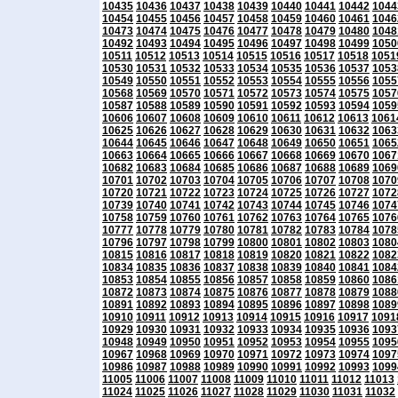
10435
10436
10437
10438
10439
10440
10441
10442
1044
10454
10455
10456
10457
10458
10459
10460
10461
1046
10473
10474
10475
10476
10477
10478
10479
10480
1048
10492
10493
10494
10495
10496
10497
10498
10499
1050
10511
10512
10513
10514
10515
10516
10517
10518
1051
10530
10531
10532
10533
10534
10535
10536
10537
1053
10549
10550
10551
10552
10553
10554
10555
10556
1055
10568
10569
10570
10571
10572
10573
10574
10575
1057
10587
10588
10589
10590
10591
10592
10593
10594
1059
10606
10607
10608
10609
10610
10611
10612
10613
1061
10625
10626
10627
10628
10629
10630
10631
10632
1063
10644
10645
10646
10647
10648
10649
10650
10651
1065
10663
10664
10665
10666
10667
10668
10669
10670
1067
10682
10683
10684
10685
10686
10687
10688
10689
1069
10701
10702
10703
10704
10705
10706
10707
10708
1070
10720
10721
10722
10723
10724
10725
10726
10727
1072
10739
10740
10741
10742
10743
10744
10745
10746
1074
10758
10759
10760
10761
10762
10763
10764
10765
1076
10777
10778
10779
10780
10781
10782
10783
10784
1078
10796
10797
10798
10799
10800
10801
10802
10803
1080
10815
10816
10817
10818
10819
10820
10821
10822
1082
10834
10835
10836
10837
10838
10839
10840
10841
1084
10853
10854
10855
10856
10857
10858
10859
10860
1086
10872
10873
10874
10875
10876
10877
10878
10879
1088
10891
10892
10893
10894
10895
10896
10897
10898
1089
10910
10911
10912
10913
10914
10915
10916
10917
1091
10929
10930
10931
10932
10933
10934
10935
10936
1093
10948
10949
10950
10951
10952
10953
10954
10955
1095
10967
10968
10969
10970
10971
10972
10973
10974
1097
10986
10987
10988
10989
10990
10991
10992
10993
1099
11005
11006
11007
11008
11009
11010
11011
11012
11013
11024
11025
11026
11027
11028
11029
11030
11031
11032