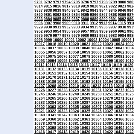
9791
9792
9793
9794
9795
9796
9797
9798
9799
9800
980
9814
9815
9816
9817
9818
9819
9820
9821
9822
9823
982
9837
9838
9839
9840
9841
9842
9843
9844
9845
9846
984
9860
9861
9862
9863
9864
9865
9866
9867
9868
9869
987
9883
9884
9885
9886
9887
9888
9889
9890
9891
9892
989
9906
9907
9908
9909
9910
9911
9912
9913
9914
9915
991
9929
9930
9931
9932
9933
9934
9935
9936
9937
9938
993
9952
9953
9954
9955
9956
9957
9958
9959
9960
9961
996
9975
9976
9977
9978
9979
9980
9981
9982
9983
9984
998
9998
9999
10000
10001
10002
10003
10004
10005
10006
10017
10018
10019
10020
10021
10022
10023
10024
1002
10036
10037
10038
10039
10040
10041
10042
10043
1004
10055
10056
10057
10058
10059
10060
10061
10062
1006
10074
10075
10076
10077
10078
10079
10080
10081
1008
10093
10094
10095
10096
10097
10098
10099
10100
1010
10112
10113
10114
10115
10116
10117
10118
10119
10120
10131
10132
10133
10134
10135
10136
10137
10138
1013
10150
10151
10152
10153
10154
10155
10156
10157
1015
10169
10170
10171
10172
10173
10174
10175
10176
1017
10188
10189
10190
10191
10192
10193
10194
10195
1019
10207
10208
10209
10210
10211
10212
10213
10214
1021
10226
10227
10228
10229
10230
10231
10232
10233
1023
10245
10246
10247
10248
10249
10250
10251
10252
1025
10264
10265
10266
10267
10268
10269
10270
10271
1027
10283
10284
10285
10286
10287
10288
10289
10290
1029
10302
10303
10304
10305
10306
10307
10308
10309
1031
10321
10322
10323
10324
10325
10326
10327
10328
1032
10340
10341
10342
10343
10344
10345
10346
10347
1034
10359
10360
10361
10362
10363
10364
10365
10366
1036
10378
10379
10380
10381
10382
10383
10384
10385
1038
10397
10398
10399
10400
10401
10402
10403
10404
1040
10416
10417
10418
10419
10420
10421
10422
10423
1042