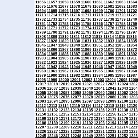
11656
11657
11658
11659
11660
11661
11662
11663
11664
11675
11676
11677
11678
11679
11680
11681
11682
11683
11694
11695
11696
11697
11698
11699
11700
11701
11702
11713
11714
11715
11716
11717
11718
11719
11720
11721
11732
11733
11734
11735
11736
11737
11738
11739
11740
11751
11752
11753
11754
11755
11756
11757
11758
11759
11770
11771
11772
11773
11774
11775
11776
11777
11778
11789
11790
11791
11792
11793
11794
11795
11796
11797
11808
11809
11810
11811
11812
11813
11814
11815
11816
11827
11828
11829
11830
11831
11832
11833
11834
11835
11846
11847
11848
11849
11850
11851
11852
11853
11854
11865
11866
11867
11868
11869
11870
11871
11872
11873
11884
11885
11886
11887
11888
11889
11890
11891
11892
11903
11904
11905
11906
11907
11908
11909
11910
11911
11922
11923
11924
11925
11926
11927
11928
11929
11930
11941
11942
11943
11944
11945
11946
11947
11948
11949
11960
11961
11962
11963
11964
11965
11966
11967
11968
11979
11980
11981
11982
11983
11984
11985
11986
11987
11998
11999
12000
12001
12002
12003
12004
12005
1200
12017
12018
12019
12020
12021
12022
12023
12024
1202
12036
12037
12038
12039
12040
12041
12042
12043
1204
12055
12056
12057
12058
12059
12060
12061
12062
1206
12074
12075
12076
12077
12078
12079
12080
12081
1208
12093
12094
12095
12096
12097
12098
12099
12100
1210
12112
12113
12114
12115
12116
12117
12118
12119
12120
12131
12132
12133
12134
12135
12136
12137
12138
1213
12150
12151
12152
12153
12154
12155
12156
12157
1215
12169
12170
12171
12172
12173
12174
12175
12176
1217
12188
12189
12190
12191
12192
12193
12194
12195
1219
12207
12208
12209
12210
12211
12212
12213
12214
1221
12226
12227
12228
12229
12230
12231
12232
12233
1223
12245
12246
12247
12248
12249
12250
12251
12252
1225