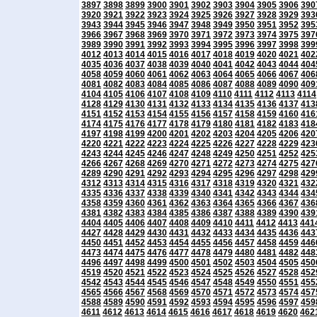
3897
3898
3899
3900
3901
3902
3903
3904
3905
3906
390
3920
3921
3922
3923
3924
3925
3926
3927
3928
3929
393
3943
3944
3945
3946
3947
3948
3949
3950
3951
3952
395
3966
3967
3968
3969
3970
3971
3972
3973
3974
3975
397
3989
3990
3991
3992
3993
3994
3995
3996
3997
3998
399
4012
4013
4014
4015
4016
4017
4018
4019
4020
4021
402
4035
4036
4037
4038
4039
4040
4041
4042
4043
4044
404
4058
4059
4060
4061
4062
4063
4064
4065
4066
4067
406
4081
4082
4083
4084
4085
4086
4087
4088
4089
4090
409
4104
4105
4106
4107
4108
4109
4110
4111
4112
4113
4114
4128
4129
4130
4131
4132
4133
4134
4135
4136
4137
413
4151
4152
4153
4154
4155
4156
4157
4158
4159
4160
416
4174
4175
4176
4177
4178
4179
4180
4181
4182
4183
418
4197
4198
4199
4200
4201
4202
4203
4204
4205
4206
420
4220
4221
4222
4223
4224
4225
4226
4227
4228
4229
423
4243
4244
4245
4246
4247
4248
4249
4250
4251
4252
425
4266
4267
4268
4269
4270
4271
4272
4273
4274
4275
427
4289
4290
4291
4292
4293
4294
4295
4296
4297
4298
429
4312
4313
4314
4315
4316
4317
4318
4319
4320
4321
432
4335
4336
4337
4338
4339
4340
4341
4342
4343
4344
434
4358
4359
4360
4361
4362
4363
4364
4365
4366
4367
436
4381
4382
4383
4384
4385
4386
4387
4388
4389
4390
439
4404
4405
4406
4407
4408
4409
4410
4411
4412
4413
441
4427
4428
4429
4430
4431
4432
4433
4434
4435
4436
443
4450
4451
4452
4453
4454
4455
4456
4457
4458
4459
446
4473
4474
4475
4476
4477
4478
4479
4480
4481
4482
448
4496
4497
4498
4499
4500
4501
4502
4503
4504
4505
450
4519
4520
4521
4522
4523
4524
4525
4526
4527
4528
452
4542
4543
4544
4545
4546
4547
4548
4549
4550
4551
455
4565
4566
4567
4568
4569
4570
4571
4572
4573
4574
457
4588
4589
4590
4591
4592
4593
4594
4595
4596
4597
459
4611
4612
4613
4614
4615
4616
4617
4618
4619
4620
462