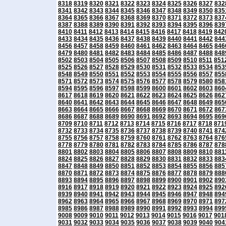
8318
8319
8320
8321
8322
8323
8324
8325
8326
8327
832
8341
8342
8343
8344
8345
8346
8347
8348
8349
8350
835
8364
8365
8366
8367
8368
8369
8370
8371
8372
8373
837
8387
8388
8389
8390
8391
8392
8393
8394
8395
8396
839
8410
8411
8412
8413
8414
8415
8416
8417
8418
8419
842
8433
8434
8435
8436
8437
8438
8439
8440
8441
8442
844
8456
8457
8458
8459
8460
8461
8462
8463
8464
8465
846
8479
8480
8481
8482
8483
8484
8485
8486
8487
8488
848
8502
8503
8504
8505
8506
8507
8508
8509
8510
8511
851
8525
8526
8527
8528
8529
8530
8531
8532
8533
8534
853
8548
8549
8550
8551
8552
8553
8554
8555
8556
8557
855
8571
8572
8573
8574
8575
8576
8577
8578
8579
8580
858
8594
8595
8596
8597
8598
8599
8600
8601
8602
8603
860
8617
8618
8619
8620
8621
8622
8623
8624
8625
8626
862
8640
8641
8642
8643
8644
8645
8646
8647
8648
8649
865
8663
8664
8665
8666
8667
8668
8669
8670
8671
8672
867
8686
8687
8688
8689
8690
8691
8692
8693
8694
8695
869
8709
8710
8711
8712
8713
8714
8715
8716
8717
8718
871
8732
8733
8734
8735
8736
8737
8738
8739
8740
8741
874
8755
8756
8757
8758
8759
8760
8761
8762
8763
8764
876
8778
8779
8780
8781
8782
8783
8784
8785
8786
8787
878
8801
8802
8803
8804
8805
8806
8807
8808
8809
8810
881
8824
8825
8826
8827
8828
8829
8830
8831
8832
8833
883
8847
8848
8849
8850
8851
8852
8853
8854
8855
8856
885
8870
8871
8872
8873
8874
8875
8876
8877
8878
8879
888
8893
8894
8895
8896
8897
8898
8899
8900
8901
8902
890
8916
8917
8918
8919
8920
8921
8922
8923
8924
8925
892
8939
8940
8941
8942
8943
8944
8945
8946
8947
8948
894
8962
8963
8964
8965
8966
8967
8968
8969
8970
8971
897
8985
8986
8987
8988
8989
8990
8991
8992
8993
8994
899
9008
9009
9010
9011
9012
9013
9014
9015
9016
9017
901
9031
9032
9033
9034
9035
9036
9037
9038
9039
9040
904