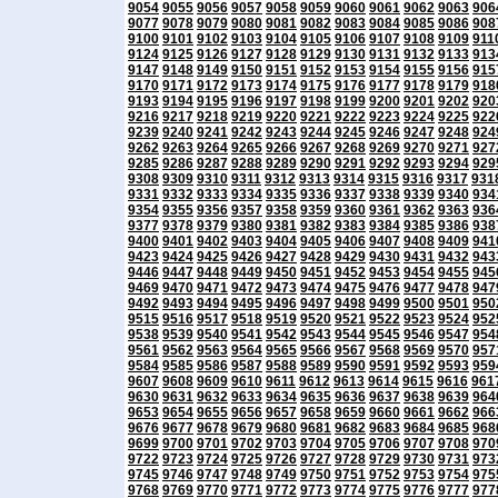
9054
9055
9056
9057
9058
9059
9060
9061
9062
9063
906
9077
9078
9079
9080
9081
9082
9083
9084
9085
9086
908
9100
9101
9102
9103
9104
9105
9106
9107
9108
9109
911
9124
9125
9126
9127
9128
9129
9130
9131
9132
9133
913
9147
9148
9149
9150
9151
9152
9153
9154
9155
9156
915
9170
9171
9172
9173
9174
9175
9176
9177
9178
9179
918
9193
9194
9195
9196
9197
9198
9199
9200
9201
9202
920
9216
9217
9218
9219
9220
9221
9222
9223
9224
9225
922
9239
9240
9241
9242
9243
9244
9245
9246
9247
9248
924
9262
9263
9264
9265
9266
9267
9268
9269
9270
9271
927
9285
9286
9287
9288
9289
9290
9291
9292
9293
9294
929
9308
9309
9310
9311
9312
9313
9314
9315
9316
9317
931
9331
9332
9333
9334
9335
9336
9337
9338
9339
9340
934
9354
9355
9356
9357
9358
9359
9360
9361
9362
9363
936
9377
9378
9379
9380
9381
9382
9383
9384
9385
9386
938
9400
9401
9402
9403
9404
9405
9406
9407
9408
9409
941
9423
9424
9425
9426
9427
9428
9429
9430
9431
9432
943
9446
9447
9448
9449
9450
9451
9452
9453
9454
9455
945
9469
9470
9471
9472
9473
9474
9475
9476
9477
9478
947
9492
9493
9494
9495
9496
9497
9498
9499
9500
9501
950
9515
9516
9517
9518
9519
9520
9521
9522
9523
9524
952
9538
9539
9540
9541
9542
9543
9544
9545
9546
9547
954
9561
9562
9563
9564
9565
9566
9567
9568
9569
9570
957
9584
9585
9586
9587
9588
9589
9590
9591
9592
9593
959
9607
9608
9609
9610
9611
9612
9613
9614
9615
9616
961
9630
9631
9632
9633
9634
9635
9636
9637
9638
9639
964
9653
9654
9655
9656
9657
9658
9659
9660
9661
9662
966
9676
9677
9678
9679
9680
9681
9682
9683
9684
9685
968
9699
9700
9701
9702
9703
9704
9705
9706
9707
9708
970
9722
9723
9724
9725
9726
9727
9728
9729
9730
9731
973
9745
9746
9747
9748
9749
9750
9751
9752
9753
9754
975
9768
9769
9770
9771
9772
9773
9774
9775
9776
9777
977