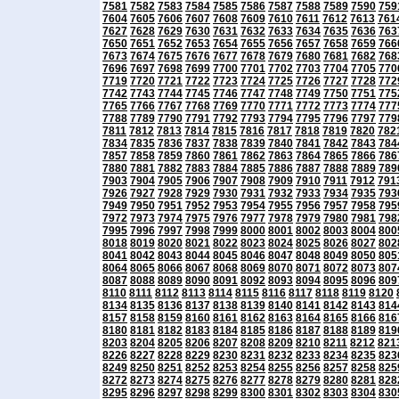
7581
7582
7583
7584
7585
7586
7587
7588
7589
7590
759
7604
7605
7606
7607
7608
7609
7610
7611
7612
7613
761
7627
7628
7629
7630
7631
7632
7633
7634
7635
7636
763
7650
7651
7652
7653
7654
7655
7656
7657
7658
7659
766
7673
7674
7675
7676
7677
7678
7679
7680
7681
7682
768
7696
7697
7698
7699
7700
7701
7702
7703
7704
7705
770
7719
7720
7721
7722
7723
7724
7725
7726
7727
7728
772
7742
7743
7744
7745
7746
7747
7748
7749
7750
7751
775
7765
7766
7767
7768
7769
7770
7771
7772
7773
7774
777
7788
7789
7790
7791
7792
7793
7794
7795
7796
7797
779
7811
7812
7813
7814
7815
7816
7817
7818
7819
7820
782
7834
7835
7836
7837
7838
7839
7840
7841
7842
7843
784
7857
7858
7859
7860
7861
7862
7863
7864
7865
7866
786
7880
7881
7882
7883
7884
7885
7886
7887
7888
7889
789
7903
7904
7905
7906
7907
7908
7909
7910
7911
7912
791
7926
7927
7928
7929
7930
7931
7932
7933
7934
7935
793
7949
7950
7951
7952
7953
7954
7955
7956
7957
7958
795
7972
7973
7974
7975
7976
7977
7978
7979
7980
7981
798
7995
7996
7997
7998
7999
8000
8001
8002
8003
8004
800
8018
8019
8020
8021
8022
8023
8024
8025
8026
8027
802
8041
8042
8043
8044
8045
8046
8047
8048
8049
8050
805
8064
8065
8066
8067
8068
8069
8070
8071
8072
8073
807
8087
8088
8089
8090
8091
8092
8093
8094
8095
8096
809
8110
8111
8112
8113
8114
8115
8116
8117
8118
8119
8120
8134
8135
8136
8137
8138
8139
8140
8141
8142
8143
814
8157
8158
8159
8160
8161
8162
8163
8164
8165
8166
816
8180
8181
8182
8183
8184
8185
8186
8187
8188
8189
819
8203
8204
8205
8206
8207
8208
8209
8210
8211
8212
821
8226
8227
8228
8229
8230
8231
8232
8233
8234
8235
823
8249
8250
8251
8252
8253
8254
8255
8256
8257
8258
825
8272
8273
8274
8275
8276
8277
8278
8279
8280
8281
828
8295
8296
8297
8298
8299
8300
8301
8302
8303
8304
830