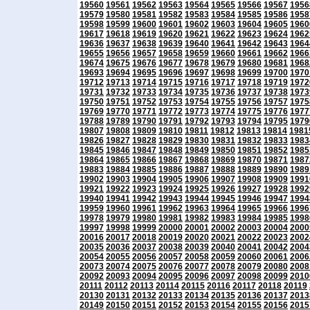
19560
19561
19562
19563
19564
19565
19566
19567
1956
19579
19580
19581
19582
19583
19584
19585
19586
1958
19598
19599
19600
19601
19602
19603
19604
19605
1960
19617
19618
19619
19620
19621
19622
19623
19624
1962
19636
19637
19638
19639
19640
19641
19642
19643
1964
19655
19656
19657
19658
19659
19660
19661
19662
1966
19674
19675
19676
19677
19678
19679
19680
19681
1968
19693
19694
19695
19696
19697
19698
19699
19700
1970
19712
19713
19714
19715
19716
19717
19718
19719
1972
19731
19732
19733
19734
19735
19736
19737
19738
1973
19750
19751
19752
19753
19754
19755
19756
19757
1975
19769
19770
19771
19772
19773
19774
19775
19776
1977
19788
19789
19790
19791
19792
19793
19794
19795
1979
19807
19808
19809
19810
19811
19812
19813
19814
1981
19826
19827
19828
19829
19830
19831
19832
19833
1983
19845
19846
19847
19848
19849
19850
19851
19852
1985
19864
19865
19866
19867
19868
19869
19870
19871
1987
19883
19884
19885
19886
19887
19888
19889
19890
1989
19902
19903
19904
19905
19906
19907
19908
19909
1991
19921
19922
19923
19924
19925
19926
19927
19928
1992
19940
19941
19942
19943
19944
19945
19946
19947
1994
19959
19960
19961
19962
19963
19964
19965
19966
1996
19978
19979
19980
19981
19982
19983
19984
19985
1998
19997
19998
19999
20000
20001
20002
20003
20004
2000
20016
20017
20018
20019
20020
20021
20022
20023
2002
20035
20036
20037
20038
20039
20040
20041
20042
2004
20054
20055
20056
20057
20058
20059
20060
20061
2006
20073
20074
20075
20076
20077
20078
20079
20080
2008
20092
20093
20094
20095
20096
20097
20098
20099
2010
20111
20112
20113
20114
20115
20116
20117
20118
20119
20130
20131
20132
20133
20134
20135
20136
20137
2013
20149
20150
20151
20152
20153
20154
20155
20156
2015