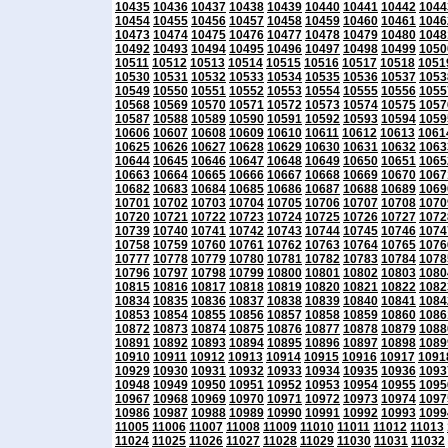
10435
10436
10437
10438
10439
10440
10441
10442
1044
10454
10455
10456
10457
10458
10459
10460
10461
1046
10473
10474
10475
10476
10477
10478
10479
10480
1048
10492
10493
10494
10495
10496
10497
10498
10499
1050
10511
10512
10513
10514
10515
10516
10517
10518
1051
10530
10531
10532
10533
10534
10535
10536
10537
1053
10549
10550
10551
10552
10553
10554
10555
10556
1055
10568
10569
10570
10571
10572
10573
10574
10575
1057
10587
10588
10589
10590
10591
10592
10593
10594
1059
10606
10607
10608
10609
10610
10611
10612
10613
1061
10625
10626
10627
10628
10629
10630
10631
10632
1063
10644
10645
10646
10647
10648
10649
10650
10651
1065
10663
10664
10665
10666
10667
10668
10669
10670
1067
10682
10683
10684
10685
10686
10687
10688
10689
1069
10701
10702
10703
10704
10705
10706
10707
10708
1070
10720
10721
10722
10723
10724
10725
10726
10727
1072
10739
10740
10741
10742
10743
10744
10745
10746
1074
10758
10759
10760
10761
10762
10763
10764
10765
1076
10777
10778
10779
10780
10781
10782
10783
10784
1078
10796
10797
10798
10799
10800
10801
10802
10803
1080
10815
10816
10817
10818
10819
10820
10821
10822
1082
10834
10835
10836
10837
10838
10839
10840
10841
1084
10853
10854
10855
10856
10857
10858
10859
10860
1086
10872
10873
10874
10875
10876
10877
10878
10879
1088
10891
10892
10893
10894
10895
10896
10897
10898
1089
10910
10911
10912
10913
10914
10915
10916
10917
1091
10929
10930
10931
10932
10933
10934
10935
10936
1093
10948
10949
10950
10951
10952
10953
10954
10955
1095
10967
10968
10969
10970
10971
10972
10973
10974
1097
10986
10987
10988
10989
10990
10991
10992
10993
1099
11005
11006
11007
11008
11009
11010
11011
11012
11013
11024
11025
11026
11027
11028
11029
11030
11031
11032