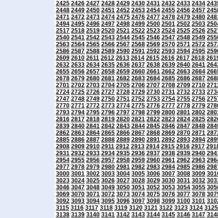
2425
2426
2427
2428
2429
2430
2431
2432
2433
2434
243
2448
2449
2450
2451
2452
2453
2454
2455
2456
2457
245
2471
2472
2473
2474
2475
2476
2477
2478
2479
2480
248
2494
2495
2496
2497
2498
2499
2500
2501
2502
2503
250
2517
2518
2519
2520
2521
2522
2523
2524
2525
2526
252
2540
2541
2542
2543
2544
2545
2546
2547
2548
2549
255
2563
2564
2565
2566
2567
2568
2569
2570
2571
2572
257
2586
2587
2588
2589
2590
2591
2592
2593
2594
2595
259
2609
2610
2611
2612
2613
2614
2615
2616
2617
2618
261
2632
2633
2634
2635
2636
2637
2638
2639
2640
2641
264
2655
2656
2657
2658
2659
2660
2661
2662
2663
2664
266
2678
2679
2680
2681
2682
2683
2684
2685
2686
2687
268
2701
2702
2703
2704
2705
2706
2707
2708
2709
2710
271
2724
2725
2726
2727
2728
2729
2730
2731
2732
2733
273
2747
2748
2749
2750
2751
2752
2753
2754
2755
2756
275
2770
2771
2772
2773
2774
2775
2776
2777
2778
2779
278
2793
2794
2795
2796
2797
2798
2799
2800
2801
2802
280
2816
2817
2818
2819
2820
2821
2822
2823
2824
2825
282
2839
2840
2841
2842
2843
2844
2845
2846
2847
2848
284
2862
2863
2864
2865
2866
2867
2868
2869
2870
2871
287
2885
2886
2887
2888
2889
2890
2891
2892
2893
2894
289
2908
2909
2910
2911
2912
2913
2914
2915
2916
2917
291
2931
2932
2933
2934
2935
2936
2937
2938
2939
2940
294
2954
2955
2956
2957
2958
2959
2960
2961
2962
2963
296
2977
2978
2979
2980
2981
2982
2983
2984
2985
2986
298
3000
3001
3002
3003
3004
3005
3006
3007
3008
3009
301
3023
3024
3025
3026
3027
3028
3029
3030
3031
3032
303
3046
3047
3048
3049
3050
3051
3052
3053
3054
3055
305
3069
3070
3071
3072
3073
3074
3075
3076
3077
3078
307
3092
3093
3094
3095
3096
3097
3098
3099
3100
3101
310
3115
3116
3117
3118
3119
3120
3121
3122
3123
3124
3125
3138
3139
3140
3141
3142
3143
3144
3145
3146
3147
314