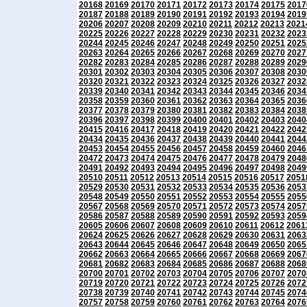
20168
20169
20170
20171
20172
20173
20174
20175
2017
20187
20188
20189
20190
20191
20192
20193
20194
2019
20206
20207
20208
20209
20210
20211
20212
20213
2021
20225
20226
20227
20228
20229
20230
20231
20232
2023
20244
20245
20246
20247
20248
20249
20250
20251
2025
20263
20264
20265
20266
20267
20268
20269
20270
2027
20282
20283
20284
20285
20286
20287
20288
20289
2029
20301
20302
20303
20304
20305
20306
20307
20308
2030
20320
20321
20322
20323
20324
20325
20326
20327
2032
20339
20340
20341
20342
20343
20344
20345
20346
2034
20358
20359
20360
20361
20362
20363
20364
20365
2036
20377
20378
20379
20380
20381
20382
20383
20384
2038
20396
20397
20398
20399
20400
20401
20402
20403
2040
20415
20416
20417
20418
20419
20420
20421
20422
2042
20434
20435
20436
20437
20438
20439
20440
20441
2044
20453
20454
20455
20456
20457
20458
20459
20460
2046
20472
20473
20474
20475
20476
20477
20478
20479
2048
20491
20492
20493
20494
20495
20496
20497
20498
2049
20510
20511
20512
20513
20514
20515
20516
20517
2051
20529
20530
20531
20532
20533
20534
20535
20536
2053
20548
20549
20550
20551
20552
20553
20554
20555
2055
20567
20568
20569
20570
20571
20572
20573
20574
2057
20586
20587
20588
20589
20590
20591
20592
20593
2059
20605
20606
20607
20608
20609
20610
20611
20612
2061
20624
20625
20626
20627
20628
20629
20630
20631
2063
20643
20644
20645
20646
20647
20648
20649
20650
2065
20662
20663
20664
20665
20666
20667
20668
20669
2067
20681
20682
20683
20684
20685
20686
20687
20688
2068
20700
20701
20702
20703
20704
20705
20706
20707
2070
20719
20720
20721
20722
20723
20724
20725
20726
2072
20738
20739
20740
20741
20742
20743
20744
20745
2074
20757
20758
20759
20760
20761
20762
20763
20764
2076