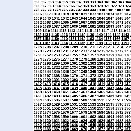
931
932
933
934
935
936
937
938
939
940
941
942
943
944
961
962
963
964
965
966
967
968
969
970
971
972
973
974
991
992
993
994
995
996
997
998
999
1000
1001
1002
100
1016
1017
1018
1019
1020
1021
1022
1023
1024
1025
102
1039
1040
1041
1042
1043
1044
1045
1046
1047
1048
104
1062
1063
1064
1065
1066
1067
1068
1069
1070
1071
107
1085
1086
1087
1088
1089
1090
1091
1092
1093
1094
109
1109
1110
1111
1112
1113
1114
1115
1116
1117
1118
1119
11
1133
1134
1135
1136
1137
1138
1139
1140
1141
1142
1143
1157
1158
1159
1160
1161
1162
1163
1164
1165
1166
1167
1181
1182
1183
1184
1185
1186
1187
1188
1189
1190
1191
1205
1206
1207
1208
1209
1210
1211
1212
1213
1214
121
1228
1229
1230
1231
1232
1233
1234
1235
1236
1237
123
1251
1252
1253
1254
1255
1256
1257
1258
1259
1260
126
1274
1275
1276
1277
1278
1279
1280
1281
1282
1283
128
1297
1298
1299
1300
1301
1302
1303
1304
1305
1306
130
1320
1321
1322
1323
1324
1325
1326
1327
1328
1329
133
1343
1344
1345
1346
1347
1348
1349
1350
1351
1352
135
1366
1367
1368
1369
1370
1371
1372
1373
1374
1375
137
1389
1390
1391
1392
1393
1394
1395
1396
1397
1398
139
1412
1413
1414
1415
1416
1417
1418
1419
1420
1421
142
1435
1436
1437
1438
1439
1440
1441
1442
1443
1444
144
1458
1459
1460
1461
1462
1463
1464
1465
1466
1467
146
1481
1482
1483
1484
1485
1486
1487
1488
1489
1490
149
1504
1505
1506
1507
1508
1509
1510
1511
1512
1513
151
1527
1528
1529
1530
1531
1532
1533
1534
1535
1536
153
1550
1551
1552
1553
1554
1555
1556
1557
1558
1559
156
1573
1574
1575
1576
1577
1578
1579
1580
1581
1582
158
1596
1597
1598
1599
1600
1601
1602
1603
1604
1605
160
1619
1620
1621
1622
1623
1624
1625
1626
1627
1628
162
1642
1643
1644
1645
1646
1647
1648
1649
1650
1651
165
1665
1666
1667
1668
1669
1670
1671
1672
1673
1674
167