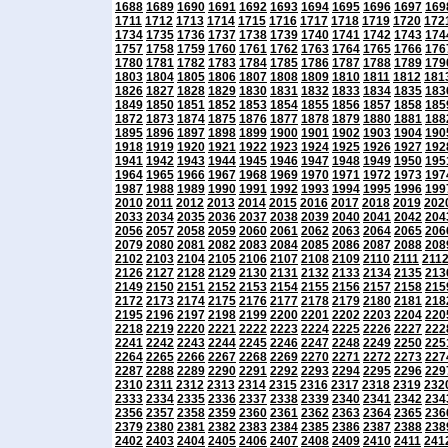
1688
1689
1690
1691
1692
1693
1694
1695
1696
1697
169
1711
1712
1713
1714
1715
1716
1717
1718
1719
1720
172
1734
1735
1736
1737
1738
1739
1740
1741
1742
1743
174
1757
1758
1759
1760
1761
1762
1763
1764
1765
1766
176
1780
1781
1782
1783
1784
1785
1786
1787
1788
1789
179
1803
1804
1805
1806
1807
1808
1809
1810
1811
1812
181
1826
1827
1828
1829
1830
1831
1832
1833
1834
1835
183
1849
1850
1851
1852
1853
1854
1855
1856
1857
1858
185
1872
1873
1874
1875
1876
1877
1878
1879
1880
1881
188
1895
1896
1897
1898
1899
1900
1901
1902
1903
1904
190
1918
1919
1920
1921
1922
1923
1924
1925
1926
1927
192
1941
1942
1943
1944
1945
1946
1947
1948
1949
1950
195
1964
1965
1966
1967
1968
1969
1970
1971
1972
1973
197
1987
1988
1989
1990
1991
1992
1993
1994
1995
1996
199
2010
2011
2012
2013
2014
2015
2016
2017
2018
2019
202
2033
2034
2035
2036
2037
2038
2039
2040
2041
2042
204
2056
2057
2058
2059
2060
2061
2062
2063
2064
2065
206
2079
2080
2081
2082
2083
2084
2085
2086
2087
2088
208
2102
2103
2104
2105
2106
2107
2108
2109
2110
2111
211
2126
2127
2128
2129
2130
2131
2132
2133
2134
2135
213
2149
2150
2151
2152
2153
2154
2155
2156
2157
2158
215
2172
2173
2174
2175
2176
2177
2178
2179
2180
2181
218
2195
2196
2197
2198
2199
2200
2201
2202
2203
2204
220
2218
2219
2220
2221
2222
2223
2224
2225
2226
2227
222
2241
2242
2243
2244
2245
2246
2247
2248
2249
2250
225
2264
2265
2266
2267
2268
2269
2270
2271
2272
2273
227
2287
2288
2289
2290
2291
2292
2293
2294
2295
2296
229
2310
2311
2312
2313
2314
2315
2316
2317
2318
2319
232
2333
2334
2335
2336
2337
2338
2339
2340
2341
2342
234
2356
2357
2358
2359
2360
2361
2362
2363
2364
2365
236
2379
2380
2381
2382
2383
2384
2385
2386
2387
2388
238
2402
2403
2404
2405
2406
2407
2408
2409
2410
2411
241