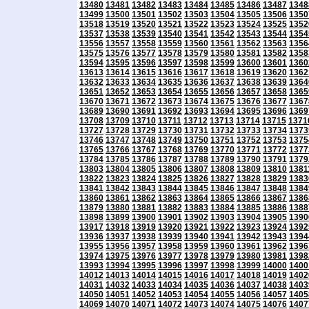
13480
13481
13482
13483
13484
13485
13486
13487
1348
13499
13500
13501
13502
13503
13504
13505
13506
1350
13518
13519
13520
13521
13522
13523
13524
13525
1352
13537
13538
13539
13540
13541
13542
13543
13544
1354
13556
13557
13558
13559
13560
13561
13562
13563
1356
13575
13576
13577
13578
13579
13580
13581
13582
1358
13594
13595
13596
13597
13598
13599
13600
13601
1360
13613
13614
13615
13616
13617
13618
13619
13620
1362
13632
13633
13634
13635
13636
13637
13638
13639
1364
13651
13652
13653
13654
13655
13656
13657
13658
1365
13670
13671
13672
13673
13674
13675
13676
13677
1367
13689
13690
13691
13692
13693
13694
13695
13696
1369
13708
13709
13710
13711
13712
13713
13714
13715
1371
13727
13728
13729
13730
13731
13732
13733
13734
1373
13746
13747
13748
13749
13750
13751
13752
13753
1375
13765
13766
13767
13768
13769
13770
13771
13772
1377
13784
13785
13786
13787
13788
13789
13790
13791
1379
13803
13804
13805
13806
13807
13808
13809
13810
1381
13822
13823
13824
13825
13826
13827
13828
13829
1383
13841
13842
13843
13844
13845
13846
13847
13848
1384
13860
13861
13862
13863
13864
13865
13866
13867
1386
13879
13880
13881
13882
13883
13884
13885
13886
1388
13898
13899
13900
13901
13902
13903
13904
13905
1390
13917
13918
13919
13920
13921
13922
13923
13924
1392
13936
13937
13938
13939
13940
13941
13942
13943
1394
13955
13956
13957
13958
13959
13960
13961
13962
1396
13974
13975
13976
13977
13978
13979
13980
13981
1398
13993
13994
13995
13996
13997
13998
13999
14000
1400
14012
14013
14014
14015
14016
14017
14018
14019
1402
14031
14032
14033
14034
14035
14036
14037
14038
1403
14050
14051
14052
14053
14054
14055
14056
14057
1405
14069
14070
14071
14072
14073
14074
14075
14076
1407