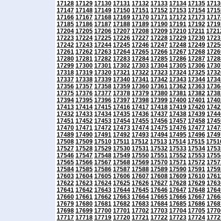
17128
17129
17130
17131
17132
17133
17134
17135
1713
17147
17148
17149
17150
17151
17152
17153
17154
1715
17166
17167
17168
17169
17170
17171
17172
17173
1717
17185
17186
17187
17188
17189
17190
17191
17192
1719
17204
17205
17206
17207
17208
17209
17210
17211
1721
17223
17224
17225
17226
17227
17228
17229
17230
1723
17242
17243
17244
17245
17246
17247
17248
17249
1725
17261
17262
17263
17264
17265
17266
17267
17268
1726
17280
17281
17282
17283
17284
17285
17286
17287
1728
17299
17300
17301
17302
17303
17304
17305
17306
1730
17318
17319
17320
17321
17322
17323
17324
17325
1732
17337
17338
17339
17340
17341
17342
17343
17344
1734
17356
17357
17358
17359
17360
17361
17362
17363
1736
17375
17376
17377
17378
17379
17380
17381
17382
1738
17394
17395
17396
17397
17398
17399
17400
17401
1740
17413
17414
17415
17416
17417
17418
17419
17420
1742
17432
17433
17434
17435
17436
17437
17438
17439
1744
17451
17452
17453
17454
17455
17456
17457
17458
1745
17470
17471
17472
17473
17474
17475
17476
17477
1747
17489
17490
17491
17492
17493
17494
17495
17496
1749
17508
17509
17510
17511
17512
17513
17514
17515
1751
17527
17528
17529
17530
17531
17532
17533
17534
1753
17546
17547
17548
17549
17550
17551
17552
17553
1755
17565
17566
17567
17568
17569
17570
17571
17572
1757
17584
17585
17586
17587
17588
17589
17590
17591
1759
17603
17604
17605
17606
17607
17608
17609
17610
1761
17622
17623
17624
17625
17626
17627
17628
17629
1763
17641
17642
17643
17644
17645
17646
17647
17648
1764
17660
17661
17662
17663
17664
17665
17666
17667
1766
17679
17680
17681
17682
17683
17684
17685
17686
1768
17698
17699
17700
17701
17702
17703
17704
17705
1770
17717
17718
17719
17720
17721
17722
17723
17724
1772