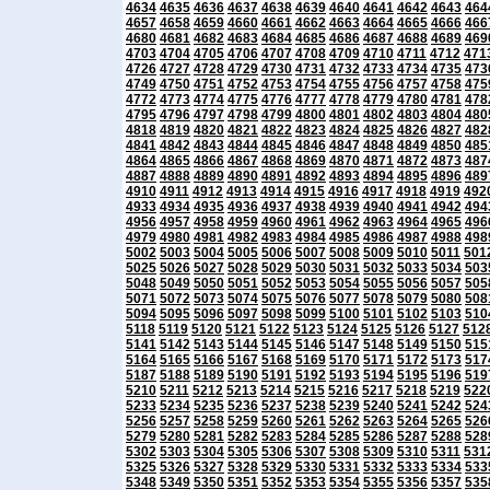
4634
4635
4636
4637
4638
4639
4640
4641
4642
4643
464
4657
4658
4659
4660
4661
4662
4663
4664
4665
4666
466
4680
4681
4682
4683
4684
4685
4686
4687
4688
4689
469
4703
4704
4705
4706
4707
4708
4709
4710
4711
4712
471
4726
4727
4728
4729
4730
4731
4732
4733
4734
4735
473
4749
4750
4751
4752
4753
4754
4755
4756
4757
4758
475
4772
4773
4774
4775
4776
4777
4778
4779
4780
4781
478
4795
4796
4797
4798
4799
4800
4801
4802
4803
4804
480
4818
4819
4820
4821
4822
4823
4824
4825
4826
4827
482
4841
4842
4843
4844
4845
4846
4847
4848
4849
4850
485
4864
4865
4866
4867
4868
4869
4870
4871
4872
4873
487
4887
4888
4889
4890
4891
4892
4893
4894
4895
4896
489
4910
4911
4912
4913
4914
4915
4916
4917
4918
4919
492
4933
4934
4935
4936
4937
4938
4939
4940
4941
4942
494
4956
4957
4958
4959
4960
4961
4962
4963
4964
4965
496
4979
4980
4981
4982
4983
4984
4985
4986
4987
4988
498
5002
5003
5004
5005
5006
5007
5008
5009
5010
5011
501
5025
5026
5027
5028
5029
5030
5031
5032
5033
5034
503
5048
5049
5050
5051
5052
5053
5054
5055
5056
5057
505
5071
5072
5073
5074
5075
5076
5077
5078
5079
5080
508
5094
5095
5096
5097
5098
5099
5100
5101
5102
5103
510
5118
5119
5120
5121
5122
5123
5124
5125
5126
5127
512
5141
5142
5143
5144
5145
5146
5147
5148
5149
5150
515
5164
5165
5166
5167
5168
5169
5170
5171
5172
5173
517
5187
5188
5189
5190
5191
5192
5193
5194
5195
5196
519
5210
5211
5212
5213
5214
5215
5216
5217
5218
5219
522
5233
5234
5235
5236
5237
5238
5239
5240
5241
5242
524
5256
5257
5258
5259
5260
5261
5262
5263
5264
5265
526
5279
5280
5281
5282
5283
5284
5285
5286
5287
5288
528
5302
5303
5304
5305
5306
5307
5308
5309
5310
5311
531
5325
5326
5327
5328
5329
5330
5331
5332
5333
5334
533
5348
5349
5350
5351
5352
5353
5354
5355
5356
5357
535