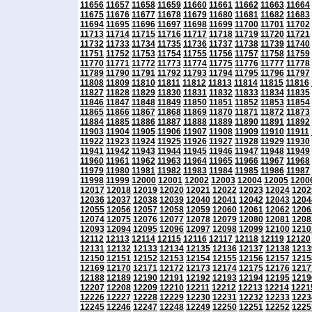
11656
11657
11658
11659
11660
11661
11662
11663
11664
11675
11676
11677
11678
11679
11680
11681
11682
11683
11694
11695
11696
11697
11698
11699
11700
11701
11702
11713
11714
11715
11716
11717
11718
11719
11720
11721
11732
11733
11734
11735
11736
11737
11738
11739
11740
11751
11752
11753
11754
11755
11756
11757
11758
11759
11770
11771
11772
11773
11774
11775
11776
11777
11778
11789
11790
11791
11792
11793
11794
11795
11796
11797
11808
11809
11810
11811
11812
11813
11814
11815
11816
11827
11828
11829
11830
11831
11832
11833
11834
11835
11846
11847
11848
11849
11850
11851
11852
11853
11854
11865
11866
11867
11868
11869
11870
11871
11872
11873
11884
11885
11886
11887
11888
11889
11890
11891
11892
11903
11904
11905
11906
11907
11908
11909
11910
11911
11922
11923
11924
11925
11926
11927
11928
11929
11930
11941
11942
11943
11944
11945
11946
11947
11948
11949
11960
11961
11962
11963
11964
11965
11966
11967
11968
11979
11980
11981
11982
11983
11984
11985
11986
11987
11998
11999
12000
12001
12002
12003
12004
12005
1200
12017
12018
12019
12020
12021
12022
12023
12024
1202
12036
12037
12038
12039
12040
12041
12042
12043
1204
12055
12056
12057
12058
12059
12060
12061
12062
1206
12074
12075
12076
12077
12078
12079
12080
12081
1208
12093
12094
12095
12096
12097
12098
12099
12100
1210
12112
12113
12114
12115
12116
12117
12118
12119
12120
12131
12132
12133
12134
12135
12136
12137
12138
1213
12150
12151
12152
12153
12154
12155
12156
12157
1215
12169
12170
12171
12172
12173
12174
12175
12176
1217
12188
12189
12190
12191
12192
12193
12194
12195
1219
12207
12208
12209
12210
12211
12212
12213
12214
1221
12226
12227
12228
12229
12230
12231
12232
12233
1223
12245
12246
12247
12248
12249
12250
12251
12252
1225