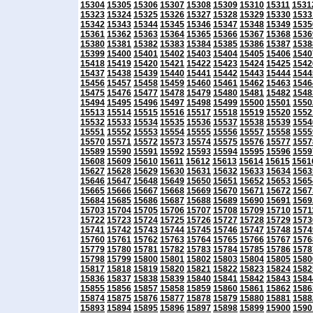
15304
15305
15306
15307
15308
15309
15310
15311
1531
15323
15324
15325
15326
15327
15328
15329
15330
1533
15342
15343
15344
15345
15346
15347
15348
15349
1535
15361
15362
15363
15364
15365
15366
15367
15368
1536
15380
15381
15382
15383
15384
15385
15386
15387
1538
15399
15400
15401
15402
15403
15404
15405
15406
1540
15418
15419
15420
15421
15422
15423
15424
15425
1542
15437
15438
15439
15440
15441
15442
15443
15444
1544
15456
15457
15458
15459
15460
15461
15462
15463
1546
15475
15476
15477
15478
15479
15480
15481
15482
1548
15494
15495
15496
15497
15498
15499
15500
15501
1550
15513
15514
15515
15516
15517
15518
15519
15520
1552
15532
15533
15534
15535
15536
15537
15538
15539
1554
15551
15552
15553
15554
15555
15556
15557
15558
1555
15570
15571
15572
15573
15574
15575
15576
15577
1557
15589
15590
15591
15592
15593
15594
15595
15596
1559
15608
15609
15610
15611
15612
15613
15614
15615
1561
15627
15628
15629
15630
15631
15632
15633
15634
1563
15646
15647
15648
15649
15650
15651
15652
15653
1565
15665
15666
15667
15668
15669
15670
15671
15672
1567
15684
15685
15686
15687
15688
15689
15690
15691
1569
15703
15704
15705
15706
15707
15708
15709
15710
1571
15722
15723
15724
15725
15726
15727
15728
15729
1573
15741
15742
15743
15744
15745
15746
15747
15748
1574
15760
15761
15762
15763
15764
15765
15766
15767
1576
15779
15780
15781
15782
15783
15784
15785
15786
1578
15798
15799
15800
15801
15802
15803
15804
15805
1580
15817
15818
15819
15820
15821
15822
15823
15824
1582
15836
15837
15838
15839
15840
15841
15842
15843
1584
15855
15856
15857
15858
15859
15860
15861
15862
1586
15874
15875
15876
15877
15878
15879
15880
15881
1588
15893
15894
15895
15896
15897
15898
15899
15900
1590