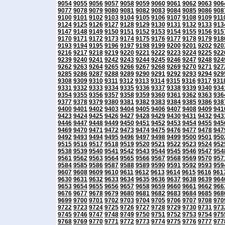
9054
9055
9056
9057
9058
9059
9060
9061
9062
9063
906
9077
9078
9079
9080
9081
9082
9083
9084
9085
9086
908
9100
9101
9102
9103
9104
9105
9106
9107
9108
9109
911
9124
9125
9126
9127
9128
9129
9130
9131
9132
9133
913
9147
9148
9149
9150
9151
9152
9153
9154
9155
9156
915
9170
9171
9172
9173
9174
9175
9176
9177
9178
9179
918
9193
9194
9195
9196
9197
9198
9199
9200
9201
9202
920
9216
9217
9218
9219
9220
9221
9222
9223
9224
9225
922
9239
9240
9241
9242
9243
9244
9245
9246
9247
9248
924
9262
9263
9264
9265
9266
9267
9268
9269
9270
9271
927
9285
9286
9287
9288
9289
9290
9291
9292
9293
9294
929
9308
9309
9310
9311
9312
9313
9314
9315
9316
9317
931
9331
9332
9333
9334
9335
9336
9337
9338
9339
9340
934
9354
9355
9356
9357
9358
9359
9360
9361
9362
9363
936
9377
9378
9379
9380
9381
9382
9383
9384
9385
9386
938
9400
9401
9402
9403
9404
9405
9406
9407
9408
9409
941
9423
9424
9425
9426
9427
9428
9429
9430
9431
9432
943
9446
9447
9448
9449
9450
9451
9452
9453
9454
9455
945
9469
9470
9471
9472
9473
9474
9475
9476
9477
9478
947
9492
9493
9494
9495
9496
9497
9498
9499
9500
9501
950
9515
9516
9517
9518
9519
9520
9521
9522
9523
9524
952
9538
9539
9540
9541
9542
9543
9544
9545
9546
9547
954
9561
9562
9563
9564
9565
9566
9567
9568
9569
9570
957
9584
9585
9586
9587
9588
9589
9590
9591
9592
9593
959
9607
9608
9609
9610
9611
9612
9613
9614
9615
9616
961
9630
9631
9632
9633
9634
9635
9636
9637
9638
9639
964
9653
9654
9655
9656
9657
9658
9659
9660
9661
9662
966
9676
9677
9678
9679
9680
9681
9682
9683
9684
9685
968
9699
9700
9701
9702
9703
9704
9705
9706
9707
9708
970
9722
9723
9724
9725
9726
9727
9728
9729
9730
9731
973
9745
9746
9747
9748
9749
9750
9751
9752
9753
9754
975
9768
9769
9770
9771
9772
9773
9774
9775
9776
9777
977