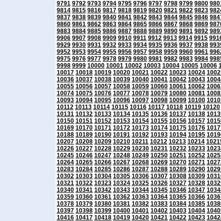
9791
9792
9793
9794
9795
9796
9797
9798
9799
9800
980
9814
9815
9816
9817
9818
9819
9820
9821
9822
9823
982
9837
9838
9839
9840
9841
9842
9843
9844
9845
9846
984
9860
9861
9862
9863
9864
9865
9866
9867
9868
9869
987
9883
9884
9885
9886
9887
9888
9889
9890
9891
9892
989
9906
9907
9908
9909
9910
9911
9912
9913
9914
9915
991
9929
9930
9931
9932
9933
9934
9935
9936
9937
9938
993
9952
9953
9954
9955
9956
9957
9958
9959
9960
9961
996
9975
9976
9977
9978
9979
9980
9981
9982
9983
9984
998
9998
9999
10000
10001
10002
10003
10004
10005
10006
10017
10018
10019
10020
10021
10022
10023
10024
1002
10036
10037
10038
10039
10040
10041
10042
10043
1004
10055
10056
10057
10058
10059
10060
10061
10062
1006
10074
10075
10076
10077
10078
10079
10080
10081
1008
10093
10094
10095
10096
10097
10098
10099
10100
1010
10112
10113
10114
10115
10116
10117
10118
10119
10120
10131
10132
10133
10134
10135
10136
10137
10138
1013
10150
10151
10152
10153
10154
10155
10156
10157
1015
10169
10170
10171
10172
10173
10174
10175
10176
1017
10188
10189
10190
10191
10192
10193
10194
10195
1019
10207
10208
10209
10210
10211
10212
10213
10214
1021
10226
10227
10228
10229
10230
10231
10232
10233
1023
10245
10246
10247
10248
10249
10250
10251
10252
1025
10264
10265
10266
10267
10268
10269
10270
10271
1027
10283
10284
10285
10286
10287
10288
10289
10290
1029
10302
10303
10304
10305
10306
10307
10308
10309
1031
10321
10322
10323
10324
10325
10326
10327
10328
1032
10340
10341
10342
10343
10344
10345
10346
10347
1034
10359
10360
10361
10362
10363
10364
10365
10366
1036
10378
10379
10380
10381
10382
10383
10384
10385
1038
10397
10398
10399
10400
10401
10402
10403
10404
1040
10416
10417
10418
10419
10420
10421
10422
10423
1042