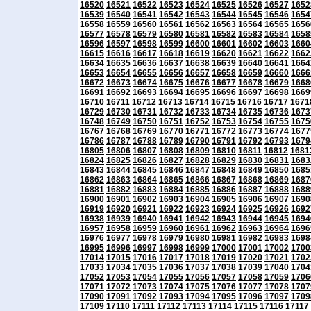
16520
16521
16522
16523
16524
16525
16526
16527
1652
16539
16540
16541
16542
16543
16544
16545
16546
1654
16558
16559
16560
16561
16562
16563
16564
16565
1656
16577
16578
16579
16580
16581
16582
16583
16584
1658
16596
16597
16598
16599
16600
16601
16602
16603
1660
16615
16616
16617
16618
16619
16620
16621
16622
1662
16634
16635
16636
16637
16638
16639
16640
16641
1664
16653
16654
16655
16656
16657
16658
16659
16660
1666
16672
16673
16674
16675
16676
16677
16678
16679
1668
16691
16692
16693
16694
16695
16696
16697
16698
1669
16710
16711
16712
16713
16714
16715
16716
16717
1671
16729
16730
16731
16732
16733
16734
16735
16736
1673
16748
16749
16750
16751
16752
16753
16754
16755
1675
16767
16768
16769
16770
16771
16772
16773
16774
1677
16786
16787
16788
16789
16790
16791
16792
16793
1679
16805
16806
16807
16808
16809
16810
16811
16812
1681
16824
16825
16826
16827
16828
16829
16830
16831
1683
16843
16844
16845
16846
16847
16848
16849
16850
1685
16862
16863
16864
16865
16866
16867
16868
16869
1687
16881
16882
16883
16884
16885
16886
16887
16888
1688
16900
16901
16902
16903
16904
16905
16906
16907
1690
16919
16920
16921
16922
16923
16924
16925
16926
1692
16938
16939
16940
16941
16942
16943
16944
16945
1694
16957
16958
16959
16960
16961
16962
16963
16964
1696
16976
16977
16978
16979
16980
16981
16982
16983
1698
16995
16996
16997
16998
16999
17000
17001
17002
1700
17014
17015
17016
17017
17018
17019
17020
17021
1702
17033
17034
17035
17036
17037
17038
17039
17040
1704
17052
17053
17054
17055
17056
17057
17058
17059
1706
17071
17072
17073
17074
17075
17076
17077
17078
1707
17090
17091
17092
17093
17094
17095
17096
17097
1709
17109
17110
17111
17112
17113
17114
17115
17116
17117