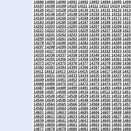
14088
14089
14090
14091
14092
14093
14094
14095
1409
14107
14108
14109
14110
14111
14112
14113
14114
14115
14126
14127
14128
14129
14130
14131
14132
14133
1413
14145
14146
14147
14148
14149
14150
14151
14152
1415
14164
14165
14166
14167
14168
14169
14170
14171
1417
14183
14184
14185
14186
14187
14188
14189
14190
1419
14202
14203
14204
14205
14206
14207
14208
14209
1421
14221
14222
14223
14224
14225
14226
14227
14228
1422
14240
14241
14242
14243
14244
14245
14246
14247
1424
14259
14260
14261
14262
14263
14264
14265
14266
1426
14278
14279
14280
14281
14282
14283
14284
14285
1428
14297
14298
14299
14300
14301
14302
14303
14304
1430
14316
14317
14318
14319
14320
14321
14322
14323
1432
14335
14336
14337
14338
14339
14340
14341
14342
1434
14354
14355
14356
14357
14358
14359
14360
14361
1436
14373
14374
14375
14376
14377
14378
14379
14380
1438
14392
14393
14394
14395
14396
14397
14398
14399
1440
14411
14412
14413
14414
14415
14416
14417
14418
1441
14430
14431
14432
14433
14434
14435
14436
14437
1443
14449
14450
14451
14452
14453
14454
14455
14456
1445
14468
14469
14470
14471
14472
14473
14474
14475
1447
14487
14488
14489
14490
14491
14492
14493
14494
1449
14506
14507
14508
14509
14510
14511
14512
14513
1451
14525
14526
14527
14528
14529
14530
14531
14532
1453
14544
14545
14546
14547
14548
14549
14550
14551
1455
14563
14564
14565
14566
14567
14568
14569
14570
1457
14582
14583
14584
14585
14586
14587
14588
14589
1459
14601
14602
14603
14604
14605
14606
14607
14608
1460
14620
14621
14622
14623
14624
14625
14626
14627
1462
14639
14640
14641
14642
14643
14644
14645
14646
1464
14658
14659
14660
14661
14662
14663
14664
14665
1466
14677
14678
14679
14680
14681
14682
14683
14684
1468