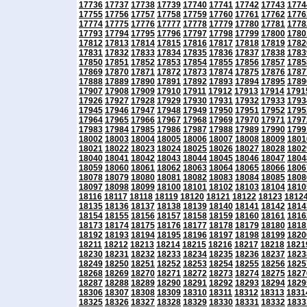
17736
17737
17738
17739
17740
17741
17742
17743
1774
17755
17756
17757
17758
17759
17760
17761
17762
1776
17774
17775
17776
17777
17778
17779
17780
17781
1778
17793
17794
17795
17796
17797
17798
17799
17800
1780
17812
17813
17814
17815
17816
17817
17818
17819
1782
17831
17832
17833
17834
17835
17836
17837
17838
1783
17850
17851
17852
17853
17854
17855
17856
17857
1785
17869
17870
17871
17872
17873
17874
17875
17876
1787
17888
17889
17890
17891
17892
17893
17894
17895
1789
17907
17908
17909
17910
17911
17912
17913
17914
1791
17926
17927
17928
17929
17930
17931
17932
17933
1793
17945
17946
17947
17948
17949
17950
17951
17952
1795
17964
17965
17966
17967
17968
17969
17970
17971
1797
17983
17984
17985
17986
17987
17988
17989
17990
1799
18002
18003
18004
18005
18006
18007
18008
18009
1801
18021
18022
18023
18024
18025
18026
18027
18028
1802
18040
18041
18042
18043
18044
18045
18046
18047
1804
18059
18060
18061
18062
18063
18064
18065
18066
1806
18078
18079
18080
18081
18082
18083
18084
18085
1808
18097
18098
18099
18100
18101
18102
18103
18104
1810
18116
18117
18118
18119
18120
18121
18122
18123
1812
18135
18136
18137
18138
18139
18140
18141
18142
1814
18154
18155
18156
18157
18158
18159
18160
18161
1816
18173
18174
18175
18176
18177
18178
18179
18180
1818
18192
18193
18194
18195
18196
18197
18198
18199
1820
18211
18212
18213
18214
18215
18216
18217
18218
1821
18230
18231
18232
18233
18234
18235
18236
18237
1823
18249
18250
18251
18252
18253
18254
18255
18256
1825
18268
18269
18270
18271
18272
18273
18274
18275
1827
18287
18288
18289
18290
18291
18292
18293
18294
1829
18306
18307
18308
18309
18310
18311
18312
18313
1831
18325
18326
18327
18328
18329
18330
18331
18332
1833