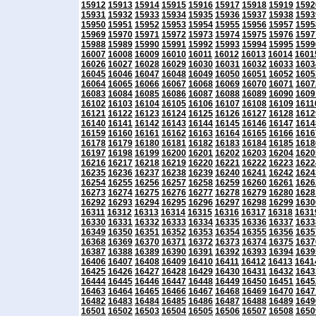
15912
15913
15914
15915
15916
15917
15918
15919
1592
15931
15932
15933
15934
15935
15936
15937
15938
1593
15950
15951
15952
15953
15954
15955
15956
15957
1595
15969
15970
15971
15972
15973
15974
15975
15976
1597
15988
15989
15990
15991
15992
15993
15994
15995
1599
16007
16008
16009
16010
16011
16012
16013
16014
1601
16026
16027
16028
16029
16030
16031
16032
16033
1603
16045
16046
16047
16048
16049
16050
16051
16052
1605
16064
16065
16066
16067
16068
16069
16070
16071
1607
16083
16084
16085
16086
16087
16088
16089
16090
1609
16102
16103
16104
16105
16106
16107
16108
16109
1611
16121
16122
16123
16124
16125
16126
16127
16128
1612
16140
16141
16142
16143
16144
16145
16146
16147
1614
16159
16160
16161
16162
16163
16164
16165
16166
1616
16178
16179
16180
16181
16182
16183
16184
16185
1618
16197
16198
16199
16200
16201
16202
16203
16204
1620
16216
16217
16218
16219
16220
16221
16222
16223
1622
16235
16236
16237
16238
16239
16240
16241
16242
1624
16254
16255
16256
16257
16258
16259
16260
16261
1626
16273
16274
16275
16276
16277
16278
16279
16280
1628
16292
16293
16294
16295
16296
16297
16298
16299
1630
16311
16312
16313
16314
16315
16316
16317
16318
1631
16330
16331
16332
16333
16334
16335
16336
16337
1633
16349
16350
16351
16352
16353
16354
16355
16356
1635
16368
16369
16370
16371
16372
16373
16374
16375
1637
16387
16388
16389
16390
16391
16392
16393
16394
1639
16406
16407
16408
16409
16410
16411
16412
16413
1641
16425
16426
16427
16428
16429
16430
16431
16432
1643
16444
16445
16446
16447
16448
16449
16450
16451
1645
16463
16464
16465
16466
16467
16468
16469
16470
1647
16482
16483
16484
16485
16486
16487
16488
16489
1649
16501
16502
16503
16504
16505
16506
16507
16508
1650