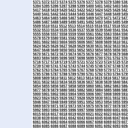
5371
5372
5373
5374
5375
5376
5377
5378
5379
5380
538
5394
5395
5396
5397
5398
5399
5400
5401
5402
5403
540
5417
5418
5419
5420
5421
5422
5423
5424
5425
5426
542
5440
5441
5442
5443
5444
5445
5446
5447
5448
5449
545
5463
5464
5465
5466
5467
5468
5469
5470
5471
5472
547
5486
5487
5488
5489
5490
5491
5492
5493
5494
5495
549
5509
5510
5511
5512
5513
5514
5515
5516
5517
5518
551
5532
5533
5534
5535
5536
5537
5538
5539
5540
5541
554
5555
5556
5557
5558
5559
5560
5561
5562
5563
5564
556
5578
5579
5580
5581
5582
5583
5584
5585
5586
5587
558
5601
5602
5603
5604
5605
5606
5607
5608
5609
5610
561
5624
5625
5626
5627
5628
5629
5630
5631
5632
5633
563
5647
5648
5649
5650
5651
5652
5653
5654
5655
5656
565
5670
5671
5672
5673
5674
5675
5676
5677
5678
5679
568
5693
5694
5695
5696
5697
5698
5699
5700
5701
5702
570
5716
5717
5718
5719
5720
5721
5722
5723
5724
5725
572
5739
5740
5741
5742
5743
5744
5745
5746
5747
5748
574
5762
5763
5764
5765
5766
5767
5768
5769
5770
5771
577
5785
5786
5787
5788
5789
5790
5791
5792
5793
5794
579
5808
5809
5810
5811
5812
5813
5814
5815
5816
5817
581
5831
5832
5833
5834
5835
5836
5837
5838
5839
5840
584
5854
5855
5856
5857
5858
5859
5860
5861
5862
5863
586
5877
5878
5879
5880
5881
5882
5883
5884
5885
5886
588
5900
5901
5902
5903
5904
5905
5906
5907
5908
5909
591
5923
5924
5925
5926
5927
5928
5929
5930
5931
5932
593
5946
5947
5948
5949
5950
5951
5952
5953
5954
5955
595
5969
5970
5971
5972
5973
5974
5975
5976
5977
5978
597
5992
5993
5994
5995
5996
5997
5998
5999
6000
6001
600
6015
6016
6017
6018
6019
6020
6021
6022
6023
6024
602
6038
6039
6040
6041
6042
6043
6044
6045
6046
6047
604
6061
6062
6063
6064
6065
6066
6067
6068
6069
6070
607
6084
6085
6086
6087
6088
6089
6090
6091
6092
6093
609