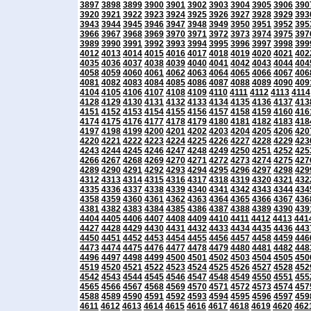
3897
3898
3899
3900
3901
3902
3903
3904
3905
3906
390
3920
3921
3922
3923
3924
3925
3926
3927
3928
3929
393
3943
3944
3945
3946
3947
3948
3949
3950
3951
3952
395
3966
3967
3968
3969
3970
3971
3972
3973
3974
3975
397
3989
3990
3991
3992
3993
3994
3995
3996
3997
3998
399
4012
4013
4014
4015
4016
4017
4018
4019
4020
4021
402
4035
4036
4037
4038
4039
4040
4041
4042
4043
4044
404
4058
4059
4060
4061
4062
4063
4064
4065
4066
4067
406
4081
4082
4083
4084
4085
4086
4087
4088
4089
4090
409
4104
4105
4106
4107
4108
4109
4110
4111
4112
4113
4114
4128
4129
4130
4131
4132
4133
4134
4135
4136
4137
413
4151
4152
4153
4154
4155
4156
4157
4158
4159
4160
416
4174
4175
4176
4177
4178
4179
4180
4181
4182
4183
418
4197
4198
4199
4200
4201
4202
4203
4204
4205
4206
420
4220
4221
4222
4223
4224
4225
4226
4227
4228
4229
423
4243
4244
4245
4246
4247
4248
4249
4250
4251
4252
425
4266
4267
4268
4269
4270
4271
4272
4273
4274
4275
427
4289
4290
4291
4292
4293
4294
4295
4296
4297
4298
429
4312
4313
4314
4315
4316
4317
4318
4319
4320
4321
432
4335
4336
4337
4338
4339
4340
4341
4342
4343
4344
434
4358
4359
4360
4361
4362
4363
4364
4365
4366
4367
436
4381
4382
4383
4384
4385
4386
4387
4388
4389
4390
439
4404
4405
4406
4407
4408
4409
4410
4411
4412
4413
441
4427
4428
4429
4430
4431
4432
4433
4434
4435
4436
443
4450
4451
4452
4453
4454
4455
4456
4457
4458
4459
446
4473
4474
4475
4476
4477
4478
4479
4480
4481
4482
448
4496
4497
4498
4499
4500
4501
4502
4503
4504
4505
450
4519
4520
4521
4522
4523
4524
4525
4526
4527
4528
452
4542
4543
4544
4545
4546
4547
4548
4549
4550
4551
455
4565
4566
4567
4568
4569
4570
4571
4572
4573
4574
457
4588
4589
4590
4591
4592
4593
4594
4595
4596
4597
459
4611
4612
4613
4614
4615
4616
4617
4618
4619
4620
462