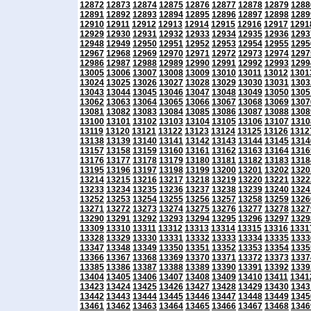
12872
12873
12874
12875
12876
12877
12878
12879
1288
12891
12892
12893
12894
12895
12896
12897
12898
1289
12910
12911
12912
12913
12914
12915
12916
12917
1291
12929
12930
12931
12932
12933
12934
12935
12936
1293
12948
12949
12950
12951
12952
12953
12954
12955
1295
12967
12968
12969
12970
12971
12972
12973
12974
1297
12986
12987
12988
12989
12990
12991
12992
12993
1299
13005
13006
13007
13008
13009
13010
13011
13012
1301
13024
13025
13026
13027
13028
13029
13030
13031
1303
13043
13044
13045
13046
13047
13048
13049
13050
1305
13062
13063
13064
13065
13066
13067
13068
13069
1307
13081
13082
13083
13084
13085
13086
13087
13088
1308
13100
13101
13102
13103
13104
13105
13106
13107
1310
13119
13120
13121
13122
13123
13124
13125
13126
1312
13138
13139
13140
13141
13142
13143
13144
13145
1314
13157
13158
13159
13160
13161
13162
13163
13164
1316
13176
13177
13178
13179
13180
13181
13182
13183
1318
13195
13196
13197
13198
13199
13200
13201
13202
1320
13214
13215
13216
13217
13218
13219
13220
13221
1322
13233
13234
13235
13236
13237
13238
13239
13240
1324
13252
13253
13254
13255
13256
13257
13258
13259
1326
13271
13272
13273
13274
13275
13276
13277
13278
1327
13290
13291
13292
13293
13294
13295
13296
13297
1329
13309
13310
13311
13312
13313
13314
13315
13316
1331
13328
13329
13330
13331
13332
13333
13334
13335
1333
13347
13348
13349
13350
13351
13352
13353
13354
1335
13366
13367
13368
13369
13370
13371
13372
13373
1337
13385
13386
13387
13388
13389
13390
13391
13392
1339
13404
13405
13406
13407
13408
13409
13410
13411
1341
13423
13424
13425
13426
13427
13428
13429
13430
1343
13442
13443
13444
13445
13446
13447
13448
13449
1345
13461
13462
13463
13464
13465
13466
13467
13468
1346