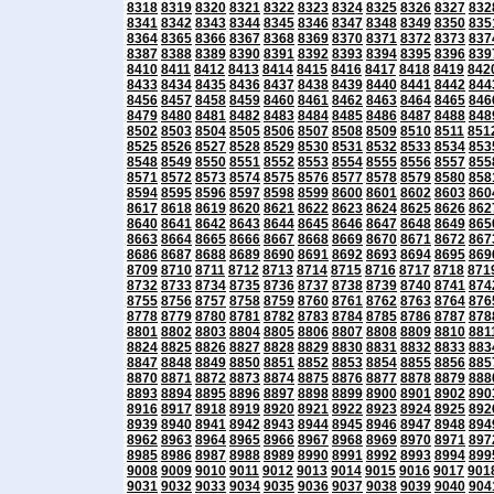
8318
8319
8320
8321
8322
8323
8324
8325
8326
8327
832
8341
8342
8343
8344
8345
8346
8347
8348
8349
8350
835
8364
8365
8366
8367
8368
8369
8370
8371
8372
8373
837
8387
8388
8389
8390
8391
8392
8393
8394
8395
8396
839
8410
8411
8412
8413
8414
8415
8416
8417
8418
8419
842
8433
8434
8435
8436
8437
8438
8439
8440
8441
8442
844
8456
8457
8458
8459
8460
8461
8462
8463
8464
8465
846
8479
8480
8481
8482
8483
8484
8485
8486
8487
8488
848
8502
8503
8504
8505
8506
8507
8508
8509
8510
8511
851
8525
8526
8527
8528
8529
8530
8531
8532
8533
8534
853
8548
8549
8550
8551
8552
8553
8554
8555
8556
8557
855
8571
8572
8573
8574
8575
8576
8577
8578
8579
8580
858
8594
8595
8596
8597
8598
8599
8600
8601
8602
8603
860
8617
8618
8619
8620
8621
8622
8623
8624
8625
8626
862
8640
8641
8642
8643
8644
8645
8646
8647
8648
8649
865
8663
8664
8665
8666
8667
8668
8669
8670
8671
8672
867
8686
8687
8688
8689
8690
8691
8692
8693
8694
8695
869
8709
8710
8711
8712
8713
8714
8715
8716
8717
8718
871
8732
8733
8734
8735
8736
8737
8738
8739
8740
8741
874
8755
8756
8757
8758
8759
8760
8761
8762
8763
8764
876
8778
8779
8780
8781
8782
8783
8784
8785
8786
8787
878
8801
8802
8803
8804
8805
8806
8807
8808
8809
8810
881
8824
8825
8826
8827
8828
8829
8830
8831
8832
8833
883
8847
8848
8849
8850
8851
8852
8853
8854
8855
8856
885
8870
8871
8872
8873
8874
8875
8876
8877
8878
8879
888
8893
8894
8895
8896
8897
8898
8899
8900
8901
8902
890
8916
8917
8918
8919
8920
8921
8922
8923
8924
8925
892
8939
8940
8941
8942
8943
8944
8945
8946
8947
8948
894
8962
8963
8964
8965
8966
8967
8968
8969
8970
8971
897
8985
8986
8987
8988
8989
8990
8991
8992
8993
8994
899
9008
9009
9010
9011
9012
9013
9014
9015
9016
9017
901
9031
9032
9033
9034
9035
9036
9037
9038
9039
9040
904