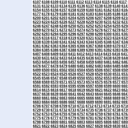
6107
6108
6109
6110
6111
6112
6113
6114
6115
6116
6117
6131
6132
6133
6134
6135
6136
6137
6138
6139
6140
614
6154
6155
6156
6157
6158
6159
6160
6161
6162
6163
616
6177
6178
6179
6180
6181
6182
6183
6184
6185
6186
618
6200
6201
6202
6203
6204
6205
6206
6207
6208
6209
621
6223
6224
6225
6226
6227
6228
6229
6230
6231
6232
623
6246
6247
6248
6249
6250
6251
6252
6253
6254
6255
625
6269
6270
6271
6272
6273
6274
6275
6276
6277
6278
627
6292
6293
6294
6295
6296
6297
6298
6299
6300
6301
630
6315
6316
6317
6318
6319
6320
6321
6322
6323
6324
632
6338
6339
6340
6341
6342
6343
6344
6345
6346
6347
634
6361
6362
6363
6364
6365
6366
6367
6368
6369
6370
637
6384
6385
6386
6387
6388
6389
6390
6391
6392
6393
639
6407
6408
6409
6410
6411
6412
6413
6414
6415
6416
641
6430
6431
6432
6433
6434
6435
6436
6437
6438
6439
644
6453
6454
6455
6456
6457
6458
6459
6460
6461
6462
646
6476
6477
6478
6479
6480
6481
6482
6483
6484
6485
648
6499
6500
6501
6502
6503
6504
6505
6506
6507
6508
650
6522
6523
6524
6525
6526
6527
6528
6529
6530
6531
653
6545
6546
6547
6548
6549
6550
6551
6552
6553
6554
655
6568
6569
6570
6571
6572
6573
6574
6575
6576
6577
657
6591
6592
6593
6594
6595
6596
6597
6598
6599
6600
660
6614
6615
6616
6617
6618
6619
6620
6621
6622
6623
662
6637
6638
6639
6640
6641
6642
6643
6644
6645
6646
664
6660
6661
6662
6663
6664
6665
6666
6667
6668
6669
667
6683
6684
6685
6686
6687
6688
6689
6690
6691
6692
669
6706
6707
6708
6709
6710
6711
6712
6713
6714
6715
671
6729
6730
6731
6732
6733
6734
6735
6736
6737
6738
673
6752
6753
6754
6755
6756
6757
6758
6759
6760
6761
676
6775
6776
6777
6778
6779
6780
6781
6782
6783
6784
678
6798
6799
6800
6801
6802
6803
6804
6805
6806
6807
680
6821
6822
6823
6824
6825
6826
6827
6828
6829
6830
683