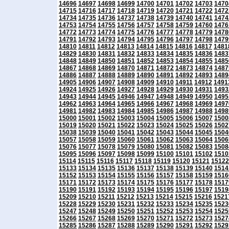
14696
14697
14698
14699
14700
14701
14702
14703
1470
14715
14716
14717
14718
14719
14720
14721
14722
1472
14734
14735
14736
14737
14738
14739
14740
14741
1474
14753
14754
14755
14756
14757
14758
14759
14760
1476
14772
14773
14774
14775
14776
14777
14778
14779
1478
14791
14792
14793
14794
14795
14796
14797
14798
1479
14810
14811
14812
14813
14814
14815
14816
14817
1481
14829
14830
14831
14832
14833
14834
14835
14836
1483
14848
14849
14850
14851
14852
14853
14854
14855
1485
14867
14868
14869
14870
14871
14872
14873
14874
1487
14886
14887
14888
14889
14890
14891
14892
14893
1489
14905
14906
14907
14908
14909
14910
14911
14912
1491
14924
14925
14926
14927
14928
14929
14930
14931
1493
14943
14944
14945
14946
14947
14948
14949
14950
1495
14962
14963
14964
14965
14966
14967
14968
14969
1497
14981
14982
14983
14984
14985
14986
14987
14988
1498
15000
15001
15002
15003
15004
15005
15006
15007
1500
15019
15020
15021
15022
15023
15024
15025
15026
1502
15038
15039
15040
15041
15042
15043
15044
15045
1504
15057
15058
15059
15060
15061
15062
15063
15064
1506
15076
15077
15078
15079
15080
15081
15082
15083
1508
15095
15096
15097
15098
15099
15100
15101
15102
1510
15114
15115
15116
15117
15118
15119
15120
15121
15122
15133
15134
15135
15136
15137
15138
15139
15140
1514
15152
15153
15154
15155
15156
15157
15158
15159
1516
15171
15172
15173
15174
15175
15176
15177
15178
1517
15190
15191
15192
15193
15194
15195
15196
15197
1519
15209
15210
15211
15212
15213
15214
15215
15216
1521
15228
15229
15230
15231
15232
15233
15234
15235
1523
15247
15248
15249
15250
15251
15252
15253
15254
1525
15266
15267
15268
15269
15270
15271
15272
15273
1527
15285
15286
15287
15288
15289
15290
15291
15292
1529