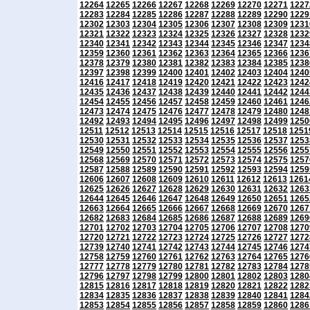
12264
12265
12266
12267
12268
12269
12270
12271
1227
12283
12284
12285
12286
12287
12288
12289
12290
1229
12302
12303
12304
12305
12306
12307
12308
12309
1231
12321
12322
12323
12324
12325
12326
12327
12328
1232
12340
12341
12342
12343
12344
12345
12346
12347
1234
12359
12360
12361
12362
12363
12364
12365
12366
1236
12378
12379
12380
12381
12382
12383
12384
12385
1238
12397
12398
12399
12400
12401
12402
12403
12404
1240
12416
12417
12418
12419
12420
12421
12422
12423
1242
12435
12436
12437
12438
12439
12440
12441
12442
1244
12454
12455
12456
12457
12458
12459
12460
12461
1246
12473
12474
12475
12476
12477
12478
12479
12480
1248
12492
12493
12494
12495
12496
12497
12498
12499
1250
12511
12512
12513
12514
12515
12516
12517
12518
1251
12530
12531
12532
12533
12534
12535
12536
12537
1253
12549
12550
12551
12552
12553
12554
12555
12556
1255
12568
12569
12570
12571
12572
12573
12574
12575
1257
12587
12588
12589
12590
12591
12592
12593
12594
1259
12606
12607
12608
12609
12610
12611
12612
12613
1261
12625
12626
12627
12628
12629
12630
12631
12632
1263
12644
12645
12646
12647
12648
12649
12650
12651
1265
12663
12664
12665
12666
12667
12668
12669
12670
1267
12682
12683
12684
12685
12686
12687
12688
12689
1269
12701
12702
12703
12704
12705
12706
12707
12708
1270
12720
12721
12722
12723
12724
12725
12726
12727
1272
12739
12740
12741
12742
12743
12744
12745
12746
1274
12758
12759
12760
12761
12762
12763
12764
12765
1276
12777
12778
12779
12780
12781
12782
12783
12784
1278
12796
12797
12798
12799
12800
12801
12802
12803
1280
12815
12816
12817
12818
12819
12820
12821
12822
1282
12834
12835
12836
12837
12838
12839
12840
12841
1284
12853
12854
12855
12856
12857
12858
12859
12860
1286