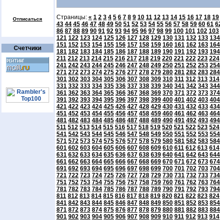
Страницы:
«
1
2
3
4
5
6
7
8
9
10
11
12
13
14
15
16
17
18
19
Отписаться
43
44
45
46
47
48
49
50
51
52
53
54
55
56
57
58
59
60
61
6
86
87
88
89
90
91
92
93
94
95
96
97
98
99
100
101
102
103
121
122
123
124
125
126
127
128
129
130
131
132
133
134
151
152
153
154
155
156
157
158
159
160
161
162
163
164
Счетчики
181
182
183
184
185
186
187
188
189
190
191
192
193
194
211
212
213
214
215
216
217
218
219
220
221
222
223
224
241
242
243
244
245
246
247
248
249
250
251
252
253
254
271
272
273
274
275
276
277
278
279
280
281
282
283
284
301
302
303
304
305
306
307
308
309
310
311
312
313
314
331
332
333
334
335
336
337
338
339
340
341
342
343
344
361
362
363
364
365
366
367
368
369
370
371
372
373
374
391
392
393
394
395
396
397
398
399
400
401
402
403
404
421
422
423
424
425
426
427
428
429
430
431
432
433
434
451
452
453
454
455
456
457
458
459
460
461
462
463
464
481
482
483
484
485
486
487
488
489
490
491
492
493
494
511
512
513
514
515
516
517
518
519
520
521
522
523
524
541
542
543
544
545
546
547
548
549
550
551
552
553
554
571
572
573
574
575
576
577
578
579
580
581
582
583
584
601
602
603
604
605
606
607
608
609
610
611
612
613
614
631
632
633
634
635
636
637
638
639
640
641
642
643
644
661
662
663
664
665
666
667
668
669
670
671
672
673
674
691
692
693
694
695
696
697
698
699
700
701
702
703
704
721
722
723
724
725
726
727
728
729
730
731
732
733
734
751
752
753
754
755
756
757
758
759
760
761
762
763
764
781
782
783
784
785
786
787
788
789
790
791
792
793
794
811
812
813
814
815
816
817
818
819
820
821
822
823
824
841
842
843
844
845
846
847
848
849
850
851
852
853
854
871
872
873
874
875
876
877
878
879
880
881
882
883
884
901
902
903
904
905
906
907
908
909
910
911
912
913
914