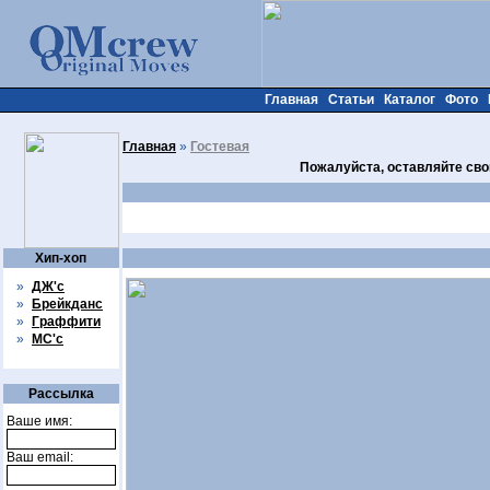
Главная
Статьи
Каталог
Фото
Главная
»
Гостевая
Пожалуйста, оставляйте сво
Хип-хоп
»
ДЖ'с
»
Брейкданс
»
Граффити
»
МС'с
Рассылка
Ваше имя:
Ваш email: