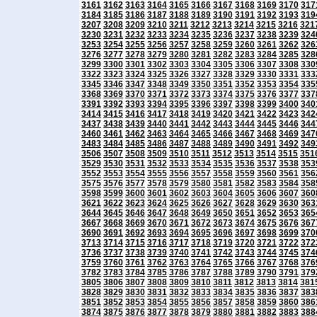
3161
3162
3163
3164
3165
3166
3167
3168
3169
3170
317
3184
3185
3186
3187
3188
3189
3190
3191
3192
3193
319
3207
3208
3209
3210
3211
3212
3213
3214
3215
3216
321
3230
3231
3232
3233
3234
3235
3236
3237
3238
3239
324
3253
3254
3255
3256
3257
3258
3259
3260
3261
3262
326
3276
3277
3278
3279
3280
3281
3282
3283
3284
3285
328
3299
3300
3301
3302
3303
3304
3305
3306
3307
3308
330
3322
3323
3324
3325
3326
3327
3328
3329
3330
3331
333
3345
3346
3347
3348
3349
3350
3351
3352
3353
3354
335
3368
3369
3370
3371
3372
3373
3374
3375
3376
3377
337
3391
3392
3393
3394
3395
3396
3397
3398
3399
3400
340
3414
3415
3416
3417
3418
3419
3420
3421
3422
3423
342
3437
3438
3439
3440
3441
3442
3443
3444
3445
3446
344
3460
3461
3462
3463
3464
3465
3466
3467
3468
3469
347
3483
3484
3485
3486
3487
3488
3489
3490
3491
3492
349
3506
3507
3508
3509
3510
3511
3512
3513
3514
3515
351
3529
3530
3531
3532
3533
3534
3535
3536
3537
3538
353
3552
3553
3554
3555
3556
3557
3558
3559
3560
3561
356
3575
3576
3577
3578
3579
3580
3581
3582
3583
3584
358
3598
3599
3600
3601
3602
3603
3604
3605
3606
3607
360
3621
3622
3623
3624
3625
3626
3627
3628
3629
3630
363
3644
3645
3646
3647
3648
3649
3650
3651
3652
3653
365
3667
3668
3669
3670
3671
3672
3673
3674
3675
3676
367
3690
3691
3692
3693
3694
3695
3696
3697
3698
3699
370
3713
3714
3715
3716
3717
3718
3719
3720
3721
3722
372
3736
3737
3738
3739
3740
3741
3742
3743
3744
3745
374
3759
3760
3761
3762
3763
3764
3765
3766
3767
3768
376
3782
3783
3784
3785
3786
3787
3788
3789
3790
3791
379
3805
3806
3807
3808
3809
3810
3811
3812
3813
3814
381
3828
3829
3830
3831
3832
3833
3834
3835
3836
3837
383
3851
3852
3853
3854
3855
3856
3857
3858
3859
3860
386
3874
3875
3876
3877
3878
3879
3880
3881
3882
3883
388