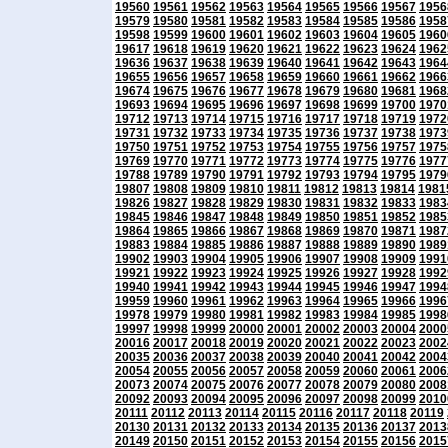
19560
19561
19562
19563
19564
19565
19566
19567
1956
19579
19580
19581
19582
19583
19584
19585
19586
1958
19598
19599
19600
19601
19602
19603
19604
19605
1960
19617
19618
19619
19620
19621
19622
19623
19624
1962
19636
19637
19638
19639
19640
19641
19642
19643
1964
19655
19656
19657
19658
19659
19660
19661
19662
1966
19674
19675
19676
19677
19678
19679
19680
19681
1968
19693
19694
19695
19696
19697
19698
19699
19700
1970
19712
19713
19714
19715
19716
19717
19718
19719
1972
19731
19732
19733
19734
19735
19736
19737
19738
1973
19750
19751
19752
19753
19754
19755
19756
19757
1975
19769
19770
19771
19772
19773
19774
19775
19776
1977
19788
19789
19790
19791
19792
19793
19794
19795
1979
19807
19808
19809
19810
19811
19812
19813
19814
1981
19826
19827
19828
19829
19830
19831
19832
19833
1983
19845
19846
19847
19848
19849
19850
19851
19852
1985
19864
19865
19866
19867
19868
19869
19870
19871
1987
19883
19884
19885
19886
19887
19888
19889
19890
1989
19902
19903
19904
19905
19906
19907
19908
19909
1991
19921
19922
19923
19924
19925
19926
19927
19928
1992
19940
19941
19942
19943
19944
19945
19946
19947
1994
19959
19960
19961
19962
19963
19964
19965
19966
1996
19978
19979
19980
19981
19982
19983
19984
19985
1998
19997
19998
19999
20000
20001
20002
20003
20004
2000
20016
20017
20018
20019
20020
20021
20022
20023
2002
20035
20036
20037
20038
20039
20040
20041
20042
2004
20054
20055
20056
20057
20058
20059
20060
20061
2006
20073
20074
20075
20076
20077
20078
20079
20080
2008
20092
20093
20094
20095
20096
20097
20098
20099
2010
20111
20112
20113
20114
20115
20116
20117
20118
20119
20130
20131
20132
20133
20134
20135
20136
20137
2013
20149
20150
20151
20152
20153
20154
20155
20156
2015