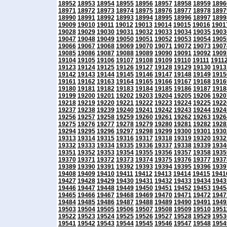
18952
18953
18954
18955
18956
18957
18958
18959
1896
18971
18972
18973
18974
18975
18976
18977
18978
1897
18990
18991
18992
18993
18994
18995
18996
18997
1899
19009
19010
19011
19012
19013
19014
19015
19016
1901
19028
19029
19030
19031
19032
19033
19034
19035
1903
19047
19048
19049
19050
19051
19052
19053
19054
1905
19066
19067
19068
19069
19070
19071
19072
19073
1907
19085
19086
19087
19088
19089
19090
19091
19092
1909
19104
19105
19106
19107
19108
19109
19110
19111
1911
19123
19124
19125
19126
19127
19128
19129
19130
1913
19142
19143
19144
19145
19146
19147
19148
19149
1915
19161
19162
19163
19164
19165
19166
19167
19168
1916
19180
19181
19182
19183
19184
19185
19186
19187
1918
19199
19200
19201
19202
19203
19204
19205
19206
1920
19218
19219
19220
19221
19222
19223
19224
19225
1922
19237
19238
19239
19240
19241
19242
19243
19244
1924
19256
19257
19258
19259
19260
19261
19262
19263
1926
19275
19276
19277
19278
19279
19280
19281
19282
1928
19294
19295
19296
19297
19298
19299
19300
19301
1930
19313
19314
19315
19316
19317
19318
19319
19320
1932
19332
19333
19334
19335
19336
19337
19338
19339
1934
19351
19352
19353
19354
19355
19356
19357
19358
1935
19370
19371
19372
19373
19374
19375
19376
19377
1937
19389
19390
19391
19392
19393
19394
19395
19396
1939
19408
19409
19410
19411
19412
19413
19414
19415
1941
19427
19428
19429
19430
19431
19432
19433
19434
1943
19446
19447
19448
19449
19450
19451
19452
19453
1945
19465
19466
19467
19468
19469
19470
19471
19472
1947
19484
19485
19486
19487
19488
19489
19490
19491
1949
19503
19504
19505
19506
19507
19508
19509
19510
1951
19522
19523
19524
19525
19526
19527
19528
19529
1953
19541
19542
19543
19544
19545
19546
19547
19548
1954