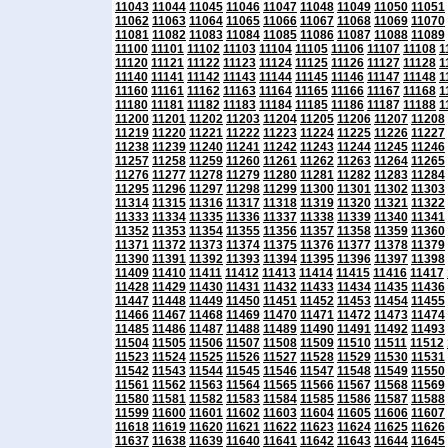
11043
11044
11045
11046
11047
11048
11049
11050
11051
11062
11063
11064
11065
11066
11067
11068
11069
11070
11081
11082
11083
11084
11085
11086
11087
11088
11089
11100
11101
11102
11103
11104
11105
11106
11107
11108
1
11120
11121
11122
11123
11124
11125
11126
11127
11128
1
11140
11141
11142
11143
11144
11145
11146
11147
11148
1
11160
11161
11162
11163
11164
11165
11166
11167
11168
1
11180
11181
11182
11183
11184
11185
11186
11187
11188
1
11200
11201
11202
11203
11204
11205
11206
11207
11208
11219
11220
11221
11222
11223
11224
11225
11226
11227
11238
11239
11240
11241
11242
11243
11244
11245
11246
11257
11258
11259
11260
11261
11262
11263
11264
11265
11276
11277
11278
11279
11280
11281
11282
11283
11284
11295
11296
11297
11298
11299
11300
11301
11302
11303
11314
11315
11316
11317
11318
11319
11320
11321
11322
11333
11334
11335
11336
11337
11338
11339
11340
11341
11352
11353
11354
11355
11356
11357
11358
11359
11360
11371
11372
11373
11374
11375
11376
11377
11378
11379
11390
11391
11392
11393
11394
11395
11396
11397
11398
11409
11410
11411
11412
11413
11414
11415
11416
11417
11428
11429
11430
11431
11432
11433
11434
11435
11436
11447
11448
11449
11450
11451
11452
11453
11454
11455
11466
11467
11468
11469
11470
11471
11472
11473
11474
11485
11486
11487
11488
11489
11490
11491
11492
11493
11504
11505
11506
11507
11508
11509
11510
11511
11512
11523
11524
11525
11526
11527
11528
11529
11530
11531
11542
11543
11544
11545
11546
11547
11548
11549
11550
11561
11562
11563
11564
11565
11566
11567
11568
11569
11580
11581
11582
11583
11584
11585
11586
11587
11588
11599
11600
11601
11602
11603
11604
11605
11606
11607
11618
11619
11620
11621
11622
11623
11624
11625
11626
11637
11638
11639
11640
11641
11642
11643
11644
11645