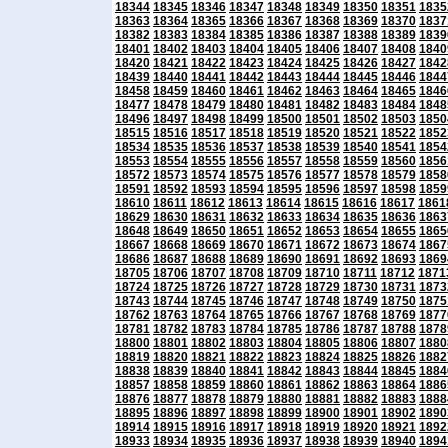
18344
18345
18346
18347
18348
18349
18350
18351
1835
18363
18364
18365
18366
18367
18368
18369
18370
1837
18382
18383
18384
18385
18386
18387
18388
18389
1839
18401
18402
18403
18404
18405
18406
18407
18408
1840
18420
18421
18422
18423
18424
18425
18426
18427
1842
18439
18440
18441
18442
18443
18444
18445
18446
1844
18458
18459
18460
18461
18462
18463
18464
18465
1846
18477
18478
18479
18480
18481
18482
18483
18484
1848
18496
18497
18498
18499
18500
18501
18502
18503
1850
18515
18516
18517
18518
18519
18520
18521
18522
1852
18534
18535
18536
18537
18538
18539
18540
18541
1854
18553
18554
18555
18556
18557
18558
18559
18560
1856
18572
18573
18574
18575
18576
18577
18578
18579
1858
18591
18592
18593
18594
18595
18596
18597
18598
1859
18610
18611
18612
18613
18614
18615
18616
18617
1861
18629
18630
18631
18632
18633
18634
18635
18636
1863
18648
18649
18650
18651
18652
18653
18654
18655
1865
18667
18668
18669
18670
18671
18672
18673
18674
1867
18686
18687
18688
18689
18690
18691
18692
18693
1869
18705
18706
18707
18708
18709
18710
18711
18712
1871
18724
18725
18726
18727
18728
18729
18730
18731
1873
18743
18744
18745
18746
18747
18748
18749
18750
1875
18762
18763
18764
18765
18766
18767
18768
18769
1877
18781
18782
18783
18784
18785
18786
18787
18788
1878
18800
18801
18802
18803
18804
18805
18806
18807
1880
18819
18820
18821
18822
18823
18824
18825
18826
1882
18838
18839
18840
18841
18842
18843
18844
18845
1884
18857
18858
18859
18860
18861
18862
18863
18864
1886
18876
18877
18878
18879
18880
18881
18882
18883
1888
18895
18896
18897
18898
18899
18900
18901
18902
1890
18914
18915
18916
18917
18918
18919
18920
18921
1892
18933
18934
18935
18936
18937
18938
18939
18940
1894