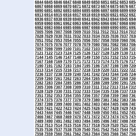
6844
6845
6846
6847
6848
6849
6850
6851
6852
6853
685
6867
6868
6869
6870
6871
6872
6873
6874
6875
6876
687
6890
6891
6892
6893
6894
6895
6896
6897
6898
6899
690
6913
6914
6915
6916
6917
6918
6919
6920
6921
6922
692
6936
6937
6938
6939
6940
6941
6942
6943
6944
6945
694
6959
6960
6961
6962
6963
6964
6965
6966
6967
6968
696
6982
6983
6984
6985
6986
6987
6988
6989
6990
6991
699
7005
7006
7007
7008
7009
7010
7011
7012
7013
7014
701
7028
7029
7030
7031
7032
7033
7034
7035
7036
7037
703
7051
7052
7053
7054
7055
7056
7057
7058
7059
7060
706
7074
7075
7076
7077
7078
7079
7080
7081
7082
7083
708
7097
7098
7099
7100
7101
7102
7103
7104
7105
7106
710
7121
7122
7123
7124
7125
7126
7127
7128
7129
7130
713
7144
7145
7146
7147
7148
7149
7150
7151
7152
7153
715
7167
7168
7169
7170
7171
7172
7173
7174
7175
7176
717
7190
7191
7192
7193
7194
7195
7196
7197
7198
7199
720
7213
7214
7215
7216
7217
7218
7219
7220
7221
7222
722
7236
7237
7238
7239
7240
7241
7242
7243
7244
7245
724
7259
7260
7261
7262
7263
7264
7265
7266
7267
7268
726
7282
7283
7284
7285
7286
7287
7288
7289
7290
7291
729
7305
7306
7307
7308
7309
7310
7311
7312
7313
7314
731
7328
7329
7330
7331
7332
7333
7334
7335
7336
7337
733
7351
7352
7353
7354
7355
7356
7357
7358
7359
7360
736
7374
7375
7376
7377
7378
7379
7380
7381
7382
7383
738
7397
7398
7399
7400
7401
7402
7403
7404
7405
7406
740
7420
7421
7422
7423
7424
7425
7426
7427
7428
7429
743
7443
7444
7445
7446
7447
7448
7449
7450
7451
7452
745
7466
7467
7468
7469
7470
7471
7472
7473
7474
7475
747
7489
7490
7491
7492
7493
7494
7495
7496
7497
7498
749
7512
7513
7514
7515
7516
7517
7518
7519
7520
7521
752
7535
7536
7537
7538
7539
7540
7541
7542
7543
7544
754
7558
7559
7560
7561
7562
7563
7564
7565
7566
7567
756