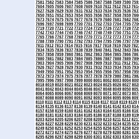
7581
7582
7583
7584
7585
7586
7587
7588
7589
7590
759
7604
7605
7606
7607
7608
7609
7610
7611
7612
7613
761
7627
7628
7629
7630
7631
7632
7633
7634
7635
7636
763
7650
7651
7652
7653
7654
7655
7656
7657
7658
7659
766
7673
7674
7675
7676
7677
7678
7679
7680
7681
7682
768
7696
7697
7698
7699
7700
7701
7702
7703
7704
7705
770
7719
7720
7721
7722
7723
7724
7725
7726
7727
7728
772
7742
7743
7744
7745
7746
7747
7748
7749
7750
7751
775
7765
7766
7767
7768
7769
7770
7771
7772
7773
7774
777
7788
7789
7790
7791
7792
7793
7794
7795
7796
7797
779
7811
7812
7813
7814
7815
7816
7817
7818
7819
7820
782
7834
7835
7836
7837
7838
7839
7840
7841
7842
7843
784
7857
7858
7859
7860
7861
7862
7863
7864
7865
7866
786
7880
7881
7882
7883
7884
7885
7886
7887
7888
7889
789
7903
7904
7905
7906
7907
7908
7909
7910
7911
7912
791
7926
7927
7928
7929
7930
7931
7932
7933
7934
7935
793
7949
7950
7951
7952
7953
7954
7955
7956
7957
7958
795
7972
7973
7974
7975
7976
7977
7978
7979
7980
7981
798
7995
7996
7997
7998
7999
8000
8001
8002
8003
8004
800
8018
8019
8020
8021
8022
8023
8024
8025
8026
8027
802
8041
8042
8043
8044
8045
8046
8047
8048
8049
8050
805
8064
8065
8066
8067
8068
8069
8070
8071
8072
8073
807
8087
8088
8089
8090
8091
8092
8093
8094
8095
8096
809
8110
8111
8112
8113
8114
8115
8116
8117
8118
8119
8120
8134
8135
8136
8137
8138
8139
8140
8141
8142
8143
814
8157
8158
8159
8160
8161
8162
8163
8164
8165
8166
816
8180
8181
8182
8183
8184
8185
8186
8187
8188
8189
819
8203
8204
8205
8206
8207
8208
8209
8210
8211
8212
821
8226
8227
8228
8229
8230
8231
8232
8233
8234
8235
823
8249
8250
8251
8252
8253
8254
8255
8256
8257
8258
825
8272
8273
8274
8275
8276
8277
8278
8279
8280
8281
828
8295
8296
8297
8298
8299
8300
8301
8302
8303
8304
830