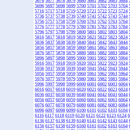
5676
5677
5678
5679
5680
5681
5682
5683
5684
5696
5697
5698
5699
5700
5701
5702
5703
5704
5716
5717
5718
5719
5720
5721
5722
5723
5724
5736
5737
5738
5739
5740
5741
5742
5743
5744
5756
5757
5758
5759
5760
5761
5762
5763
5764
5776
5777
5778
5779
5780
5781
5782
5783
5784
5796
5797
5798
5799
5800
5801
5802
5803
5804
5816
5817
5818
5819
5820
5821
5822
5823
5824
5836
5837
5838
5839
5840
5841
5842
5843
5844
5856
5857
5858
5859
5860
5861
5862
5863
5864
5876
5877
5878
5879
5880
5881
5882
5883
5884
5896
5897
5898
5899
5900
5901
5902
5903
5904
5916
5917
5918
5919
5920
5921
5922
5923
5924
5936
5937
5938
5939
5940
5941
5942
5943
5944
5956
5957
5958
5959
5960
5961
5962
5963
5964
5976
5977
5978
5979
5980
5981
5982
5983
5984
5996
5997
5998
5999
6000
6001
6002
6003
6004
6016
6017
6018
6019
6020
6021
6022
6023
6024
6036
6037
6038
6039
6040
6041
6042
6043
6044
6056
6057
6058
6059
6060
6061
6062
6063
6064
6076
6077
6078
6079
6080
6081
6082
6083
6084
6096
6097
6098
6099
6100
6101
6102
6103
6104
6116
6117
6118
6119
6120
6121
6122
6123
6124
6
6136
6137
6138
6139
6140
6141
6142
6143
6144
6156
6157
6158
6159
6160
6161
6162
6163
6164