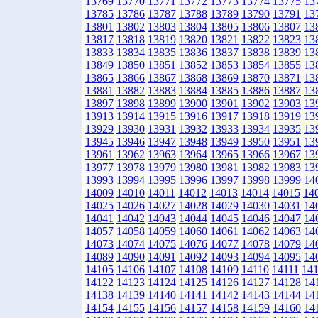
13769
13770
13771
13772
13773
13774
13775
13
13785
13786
13787
13788
13789
13790
13791
13
13801
13802
13803
13804
13805
13806
13807
13
13817
13818
13819
13820
13821
13822
13823
13
13833
13834
13835
13836
13837
13838
13839
13
13849
13850
13851
13852
13853
13854
13855
13
13865
13866
13867
13868
13869
13870
13871
13
13881
13882
13883
13884
13885
13886
13887
13
13897
13898
13899
13900
13901
13902
13903
13
13913
13914
13915
13916
13917
13918
13919
13
13929
13930
13931
13932
13933
13934
13935
13
13945
13946
13947
13948
13949
13950
13951
13
13961
13962
13963
13964
13965
13966
13967
13
13977
13978
13979
13980
13981
13982
13983
13
13993
13994
13995
13996
13997
13998
13999
14
14009
14010
14011
14012
14013
14014
14015
14
14025
14026
14027
14028
14029
14030
14031
14
14041
14042
14043
14044
14045
14046
14047
14
14057
14058
14059
14060
14061
14062
14063
14
14073
14074
14075
14076
14077
14078
14079
14
14089
14090
14091
14092
14093
14094
14095
14
14105
14106
14107
14108
14109
14110
14111
14
14122
14123
14124
14125
14126
14127
14128
14
14138
14139
14140
14141
14142
14143
14144
14
14154
14155
14156
14157
14158
14159
14160
14