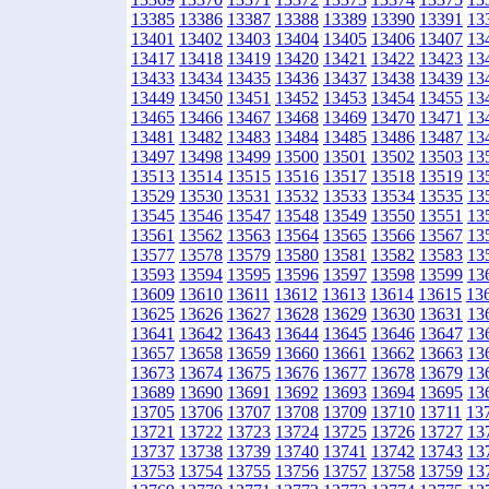
13385
13386
13387
13388
13389
13390
13391
13
13401
13402
13403
13404
13405
13406
13407
13
13417
13418
13419
13420
13421
13422
13423
13
13433
13434
13435
13436
13437
13438
13439
13
13449
13450
13451
13452
13453
13454
13455
13
13465
13466
13467
13468
13469
13470
13471
13
13481
13482
13483
13484
13485
13486
13487
13
13497
13498
13499
13500
13501
13502
13503
13
13513
13514
13515
13516
13517
13518
13519
13
13529
13530
13531
13532
13533
13534
13535
13
13545
13546
13547
13548
13549
13550
13551
13
13561
13562
13563
13564
13565
13566
13567
13
13577
13578
13579
13580
13581
13582
13583
13
13593
13594
13595
13596
13597
13598
13599
13
13609
13610
13611
13612
13613
13614
13615
13
13625
13626
13627
13628
13629
13630
13631
13
13641
13642
13643
13644
13645
13646
13647
13
13657
13658
13659
13660
13661
13662
13663
13
13673
13674
13675
13676
13677
13678
13679
13
13689
13690
13691
13692
13693
13694
13695
13
13705
13706
13707
13708
13709
13710
13711
13
13721
13722
13723
13724
13725
13726
13727
13
13737
13738
13739
13740
13741
13742
13743
13
13753
13754
13755
13756
13757
13758
13759
13