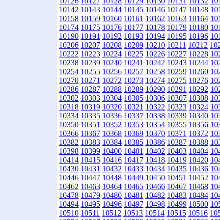
10126
10127
10128
10129
10130
10131
10132
10
10142
10143
10144
10145
10146
10147
10148
10
10158
10159
10160
10161
10162
10163
10164
10
10174
10175
10176
10177
10178
10179
10180
10
10190
10191
10192
10193
10194
10195
10196
10
10206
10207
10208
10209
10210
10211
10212
10
10222
10223
10224
10225
10226
10227
10228
10
10238
10239
10240
10241
10242
10243
10244
10
10254
10255
10256
10257
10258
10259
10260
10
10270
10271
10272
10273
10274
10275
10276
10
10286
10287
10288
10289
10290
10291
10292
10
10302
10303
10304
10305
10306
10307
10308
10
10318
10319
10320
10321
10322
10323
10324
10
10334
10335
10336
10337
10338
10339
10340
10
10350
10351
10352
10353
10354
10355
10356
10
10366
10367
10368
10369
10370
10371
10372
10
10382
10383
10384
10385
10386
10387
10388
10
10398
10399
10400
10401
10402
10403
10404
10
10414
10415
10416
10417
10418
10419
10420
10
10430
10431
10432
10433
10434
10435
10436
10
10446
10447
10448
10449
10450
10451
10452
10
10462
10463
10464
10465
10466
10467
10468
10
10478
10479
10480
10481
10482
10483
10484
10
10494
10495
10496
10497
10498
10499
10500
10
10510
10511
10512
10513
10514
10515
10516
10