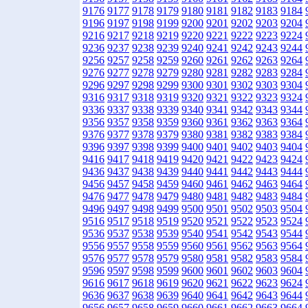
9176
9177
9178
9179
9180
9181
9182
9183
9184
9196
9197
9198
9199
9200
9201
9202
9203
9204
9216
9217
9218
9219
9220
9221
9222
9223
9224
9236
9237
9238
9239
9240
9241
9242
9243
9244
9256
9257
9258
9259
9260
9261
9262
9263
9264
9276
9277
9278
9279
9280
9281
9282
9283
9284
9296
9297
9298
9299
9300
9301
9302
9303
9304
9316
9317
9318
9319
9320
9321
9322
9323
9324
9336
9337
9338
9339
9340
9341
9342
9343
9344
9356
9357
9358
9359
9360
9361
9362
9363
9364
9376
9377
9378
9379
9380
9381
9382
9383
9384
9396
9397
9398
9399
9400
9401
9402
9403
9404
9416
9417
9418
9419
9420
9421
9422
9423
9424
9436
9437
9438
9439
9440
9441
9442
9443
9444
9456
9457
9458
9459
9460
9461
9462
9463
9464
9476
9477
9478
9479
9480
9481
9482
9483
9484
9496
9497
9498
9499
9500
9501
9502
9503
9504
9516
9517
9518
9519
9520
9521
9522
9523
9524
9536
9537
9538
9539
9540
9541
9542
9543
9544
9556
9557
9558
9559
9560
9561
9562
9563
9564
9576
9577
9578
9579
9580
9581
9582
9583
9584
9596
9597
9598
9599
9600
9601
9602
9603
9604
9616
9617
9618
9619
9620
9621
9622
9623
9624
9636
9637
9638
9639
9640
9641
9642
9643
9644
9656
9657
9658
9659
9660
9661
9662
9663
9664