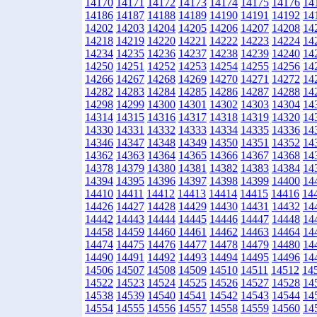
14170
14171
14172
14173
14174
14175
14176
14
14186
14187
14188
14189
14190
14191
14192
14
14202
14203
14204
14205
14206
14207
14208
14
14218
14219
14220
14221
14222
14223
14224
14
14234
14235
14236
14237
14238
14239
14240
14
14250
14251
14252
14253
14254
14255
14256
14
14266
14267
14268
14269
14270
14271
14272
14
14282
14283
14284
14285
14286
14287
14288
14
14298
14299
14300
14301
14302
14303
14304
14
14314
14315
14316
14317
14318
14319
14320
14
14330
14331
14332
14333
14334
14335
14336
14
14346
14347
14348
14349
14350
14351
14352
14
14362
14363
14364
14365
14366
14367
14368
14
14378
14379
14380
14381
14382
14383
14384
14
14394
14395
14396
14397
14398
14399
14400
14
14410
14411
14412
14413
14414
14415
14416
14
14426
14427
14428
14429
14430
14431
14432
14
14442
14443
14444
14445
14446
14447
14448
14
14458
14459
14460
14461
14462
14463
14464
14
14474
14475
14476
14477
14478
14479
14480
14
14490
14491
14492
14493
14494
14495
14496
14
14506
14507
14508
14509
14510
14511
14512
14
14522
14523
14524
14525
14526
14527
14528
14
14538
14539
14540
14541
14542
14543
14544
14
14554
14555
14556
14557
14558
14559
14560
14