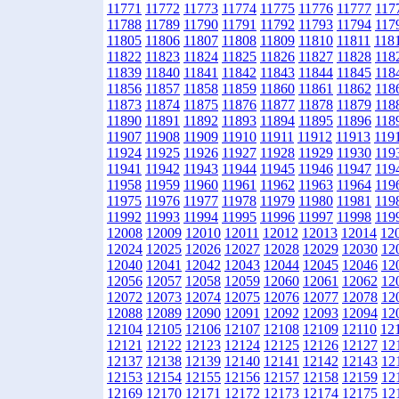
11771
11772
11773
11774
11775
11776
11777
117
11788
11789
11790
11791
11792
11793
11794
117
11805
11806
11807
11808
11809
11810
11811
118
11822
11823
11824
11825
11826
11827
11828
118
11839
11840
11841
11842
11843
11844
11845
118
11856
11857
11858
11859
11860
11861
11862
118
11873
11874
11875
11876
11877
11878
11879
118
11890
11891
11892
11893
11894
11895
11896
118
11907
11908
11909
11910
11911
11912
11913
119
11924
11925
11926
11927
11928
11929
11930
119
11941
11942
11943
11944
11945
11946
11947
119
11958
11959
11960
11961
11962
11963
11964
119
11975
11976
11977
11978
11979
11980
11981
119
11992
11993
11994
11995
11996
11997
11998
119
12008
12009
12010
12011
12012
12013
12014
12
12024
12025
12026
12027
12028
12029
12030
12
12040
12041
12042
12043
12044
12045
12046
12
12056
12057
12058
12059
12060
12061
12062
12
12072
12073
12074
12075
12076
12077
12078
12
12088
12089
12090
12091
12092
12093
12094
12
12104
12105
12106
12107
12108
12109
12110
12
12121
12122
12123
12124
12125
12126
12127
12
12137
12138
12139
12140
12141
12142
12143
12
12153
12154
12155
12156
12157
12158
12159
12
12169
12170
12171
12172
12173
12174
12175
12