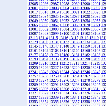
12985
12986
12987
12988
12989
12990
12991
12
13001
13002
13003
13004
13005
13006
13007
13
13017
13018
13019
13020
13021
13022
13023
13
13033
13034
13035
13036
13037
13038
13039
13
13049
13050
13051
13052
13053
13054
13055
13
13065
13066
13067
13068
13069
13070
13071
13
13081
13082
13083
13084
13085
13086
13087
13
13097
13098
13099
13100
13101
13102
13103
13
13113
13114
13115
13116
13117
13118
13119
131
13129
13130
13131
13132
13133
13134
13135
13
13145
13146
13147
13148
13149
13150
13151
13
13161
13162
13163
13164
13165
13166
13167
13
13177
13178
13179
13180
13181
13182
13183
13
13193
13194
13195
13196
13197
13198
13199
13
13209
13210
13211
13212
13213
13214
13215
13
13225
13226
13227
13228
13229
13230
13231
13
13241
13242
13243
13244
13245
13246
13247
13
13257
13258
13259
13260
13261
13262
13263
13
13273
13274
13275
13276
13277
13278
13279
13
13289
13290
13291
13292
13293
13294
13295
13
13305
13306
13307
13308
13309
13310
13311
13
13321
13322
13323
13324
13325
13326
13327
13
13337
13338
13339
13340
13341
13342
13343
13
13353
13354
13355
13356
13357
13358
13359
13
13369
13370
13371
13372
13373
13374
13375
13