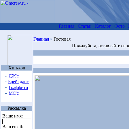
Главная
Статьи
Каталог
Фото
Главная
»
Гостевая
Пожалуйста, оставляйте сво
Хип-хоп
»
ДЖ'с
»
Брейкданс
»
Граффити
»
МС'с
Рассылка
Ваше имя:
Ваш email: