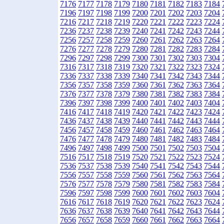
7176
7177
7178
7179
7180
7181
7182
7183
7184
7196
7197
7198
7199
7200
7201
7202
7203
7204
7216
7217
7218
7219
7220
7221
7222
7223
7224
7236
7237
7238
7239
7240
7241
7242
7243
7244
7256
7257
7258
7259
7260
7261
7262
7263
7264
7276
7277
7278
7279
7280
7281
7282
7283
7284
7296
7297
7298
7299
7300
7301
7302
7303
7304
7316
7317
7318
7319
7320
7321
7322
7323
7324
7336
7337
7338
7339
7340
7341
7342
7343
7344
7356
7357
7358
7359
7360
7361
7362
7363
7364
7376
7377
7378
7379
7380
7381
7382
7383
7384
7396
7397
7398
7399
7400
7401
7402
7403
7404
7416
7417
7418
7419
7420
7421
7422
7423
7424
7436
7437
7438
7439
7440
7441
7442
7443
7444
7456
7457
7458
7459
7460
7461
7462
7463
7464
7476
7477
7478
7479
7480
7481
7482
7483
7484
7496
7497
7498
7499
7500
7501
7502
7503
7504
7516
7517
7518
7519
7520
7521
7522
7523
7524
7536
7537
7538
7539
7540
7541
7542
7543
7544
7556
7557
7558
7559
7560
7561
7562
7563
7564
7576
7577
7578
7579
7580
7581
7582
7583
7584
7596
7597
7598
7599
7600
7601
7602
7603
7604
7616
7617
7618
7619
7620
7621
7622
7623
7624
7636
7637
7638
7639
7640
7641
7642
7643
7644
7656
7657
7658
7659
7660
7661
7662
7663
7664