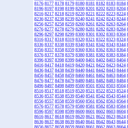
8176
8177
8178
8179
8180
8181
8182
8183
8184
8196
8197
8198
8199
8200
8201
8202
8203
8204
8216
8217
8218
8219
8220
8221
8222
8223
8224
8236
8237
8238
8239
8240
8241
8242
8243
8244
8256
8257
8258
8259
8260
8261
8262
8263
8264
8276
8277
8278
8279
8280
8281
8282
8283
8284
8296
8297
8298
8299
8300
8301
8302
8303
8304
8316
8317
8318
8319
8320
8321
8322
8323
8324
8336
8337
8338
8339
8340
8341
8342
8343
8344
8356
8357
8358
8359
8360
8361
8362
8363
8364
8376
8377
8378
8379
8380
8381
8382
8383
8384
8396
8397
8398
8399
8400
8401
8402
8403
8404
8416
8417
8418
8419
8420
8421
8422
8423
8424
8436
8437
8438
8439
8440
8441
8442
8443
8444
8456
8457
8458
8459
8460
8461
8462
8463
8464
8476
8477
8478
8479
8480
8481
8482
8483
8484
8496
8497
8498
8499
8500
8501
8502
8503
8504
8516
8517
8518
8519
8520
8521
8522
8523
8524
8536
8537
8538
8539
8540
8541
8542
8543
8544
8556
8557
8558
8559
8560
8561
8562
8563
8564
8576
8577
8578
8579
8580
8581
8582
8583
8584
8596
8597
8598
8599
8600
8601
8602
8603
8604
8616
8617
8618
8619
8620
8621
8622
8623
8624
8636
8637
8638
8639
8640
8641
8642
8643
8644
8656
8657
8658
8659
8660
8661
8662
8663
8664