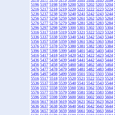
5196
5197
5198
5199
5200
5201
5202
5203
5204
5216
5217
5218
5219
5220
5221
5222
5223
5224
5236
5237
5238
5239
5240
5241
5242
5243
5244
5256
5257
5258
5259
5260
5261
5262
5263
5264
5276
5277
5278
5279
5280
5281
5282
5283
5284
5296
5297
5298
5299
5300
5301
5302
5303
5304
5316
5317
5318
5319
5320
5321
5322
5323
5324
5336
5337
5338
5339
5340
5341
5342
5343
5344
5356
5357
5358
5359
5360
5361
5362
5363
5364
5376
5377
5378
5379
5380
5381
5382
5383
5384
5396
5397
5398
5399
5400
5401
5402
5403
5404
5416
5417
5418
5419
5420
5421
5422
5423
5424
5436
5437
5438
5439
5440
5441
5442
5443
5444
5456
5457
5458
5459
5460
5461
5462
5463
5464
5476
5477
5478
5479
5480
5481
5482
5483
5484
5496
5497
5498
5499
5500
5501
5502
5503
5504
5516
5517
5518
5519
5520
5521
5522
5523
5524
5536
5537
5538
5539
5540
5541
5542
5543
5544
5556
5557
5558
5559
5560
5561
5562
5563
5564
5576
5577
5578
5579
5580
5581
5582
5583
5584
5596
5597
5598
5599
5600
5601
5602
5603
5604
5616
5617
5618
5619
5620
5621
5622
5623
5624
5636
5637
5638
5639
5640
5641
5642
5643
5644
5656
5657
5658
5659
5660
5661
5662
5663
5664