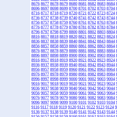
8676
8677
8678
8679
8680
8681
8682
8683
8684
8696
8697
8698
8699
8700
8701
8702
8703
8704
8716
8717
8718
8719
8720
8721
8722
8723
8724
8736
8737
8738
8739
8740
8741
8742
8743
8744
8756
8757
8758
8759
8760
8761
8762
8763
8764
8776
8777
8778
8779
8780
8781
8782
8783
8784
8796
8797
8798
8799
8800
8801
8802
8803
8804
8816
8817
8818
8819
8820
8821
8822
8823
8824
8836
8837
8838
8839
8840
8841
8842
8843
8844
8856
8857
8858
8859
8860
8861
8862
8863
8864
8876
8877
8878
8879
8880
8881
8882
8883
8884
8896
8897
8898
8899
8900
8901
8902
8903
8904
8916
8917
8918
8919
8920
8921
8922
8923
8924
8936
8937
8938
8939
8940
8941
8942
8943
8944
8956
8957
8958
8959
8960
8961
8962
8963
8964
8976
8977
8978
8979
8980
8981
8982
8983
8984
8996
8997
8998
8999
9000
9001
9002
9003
9004
9016
9017
9018
9019
9020
9021
9022
9023
9024
9036
9037
9038
9039
9040
9041
9042
9043
9044
9056
9057
9058
9059
9060
9061
9062
9063
9064
9076
9077
9078
9079
9080
9081
9082
9083
9084
9096
9097
9098
9099
9100
9101
9102
9103
9104
9116
9117
9118
9119
9120
9121
9122
9123
9124
9
9136
9137
9138
9139
9140
9141
9142
9143
9144
9156
9157
9158
9159
9160
9161
9162
9163
9164