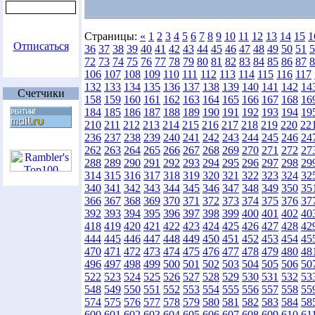
Страницы:
«
1
2
3
4
5
6
7
8
9
10
11
12
13
14
15
1
Отписаться
36
37
38
39
40
41
42
43
44
45
46
47
48
49
50
51
5
72
73
74
75
76
77
78
79
80
81
82
83
84
85
86
87
8
106
107
108
109
110
111
112
113
114
115
116
117
132
133
134
135
136
137
138
139
140
141
142
14
Счетчики
158
159
160
161
162
163
164
165
166
167
168
16
184
185
186
187
188
189
190
191
192
193
194
19
210
211
212
213
214
215
216
217
218
219
220
22
236
237
238
239
240
241
242
243
244
245
246
24
262
263
264
265
266
267
268
269
270
271
272
27
288
289
290
291
292
293
294
295
296
297
298
29
314
315
316
317
318
319
320
321
322
323
324
32
340
341
342
343
344
345
346
347
348
349
350
35
366
367
368
369
370
371
372
373
374
375
376
37
392
393
394
395
396
397
398
399
400
401
402
40
418
419
420
421
422
423
424
425
426
427
428
42
444
445
446
447
448
449
450
451
452
453
454
45
470
471
472
473
474
475
476
477
478
479
480
48
496
497
498
499
500
501
502
503
504
505
506
50
522
523
524
525
526
527
528
529
530
531
532
53
548
549
550
551
552
553
554
555
556
557
558
55
574
575
576
577
578
579
580
581
582
583
584
58
600
601
602
603
604
605
606
607
608
609
610
61