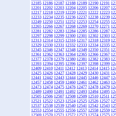
12185
12186
12187
12188
12189
12190
12191
12
12201
12202
12203
12204
12205
12206
12207
12
12217
12218
12219
12220
12221
12222
12223
12
12233
12234
12235
12236
12237
12238
12239
12
12249
12250
12251
12252
12253
12254
12255
12
12265
12266
12267
12268
12269
12270
12271
12
12281
12282
12283
12284
12285
12286
12287
12
12297
12298
12299
12300
12301
12302
12303
12
12313
12314
12315
12316
12317
12318
12319
12
12329
12330
12331
12332
12333
12334
12335
12
12345
12346
12347
12348
12349
12350
12351
12
12361
12362
12363
12364
12365
12366
12367
12
12377
12378
12379
12380
12381
12382
12383
12
12393
12394
12395
12396
12397
12398
12399
12
12409
12410
12411
12412
12413
12414
12415
12
12425
12426
12427
12428
12429
12430
12431
12
12441
12442
12443
12444
12445
12446
12447
12
12457
12458
12459
12460
12461
12462
12463
12
12473
12474
12475
12476
12477
12478
12479
12
12489
12490
12491
12492
12493
12494
12495
12
12505
12506
12507
12508
12509
12510
12511
12
12521
12522
12523
12524
12525
12526
12527
12
12537
12538
12539
12540
12541
12542
12543
12
12553
12554
12555
12556
12557
12558
12559
12
12569
12570
12571
12572
12573
12574
12575
12