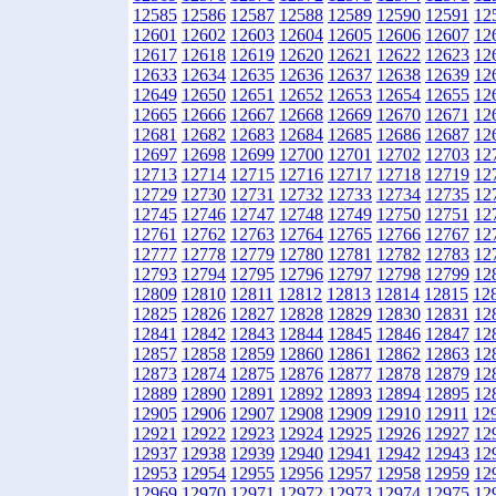
12585
12586
12587
12588
12589
12590
12591
12
12601
12602
12603
12604
12605
12606
12607
12
12617
12618
12619
12620
12621
12622
12623
12
12633
12634
12635
12636
12637
12638
12639
12
12649
12650
12651
12652
12653
12654
12655
12
12665
12666
12667
12668
12669
12670
12671
12
12681
12682
12683
12684
12685
12686
12687
12
12697
12698
12699
12700
12701
12702
12703
12
12713
12714
12715
12716
12717
12718
12719
12
12729
12730
12731
12732
12733
12734
12735
12
12745
12746
12747
12748
12749
12750
12751
12
12761
12762
12763
12764
12765
12766
12767
12
12777
12778
12779
12780
12781
12782
12783
12
12793
12794
12795
12796
12797
12798
12799
12
12809
12810
12811
12812
12813
12814
12815
12
12825
12826
12827
12828
12829
12830
12831
12
12841
12842
12843
12844
12845
12846
12847
12
12857
12858
12859
12860
12861
12862
12863
12
12873
12874
12875
12876
12877
12878
12879
12
12889
12890
12891
12892
12893
12894
12895
12
12905
12906
12907
12908
12909
12910
12911
12
12921
12922
12923
12924
12925
12926
12927
12
12937
12938
12939
12940
12941
12942
12943
12
12953
12954
12955
12956
12957
12958
12959
12
12969
12970
12971
12972
12973
12974
12975
12