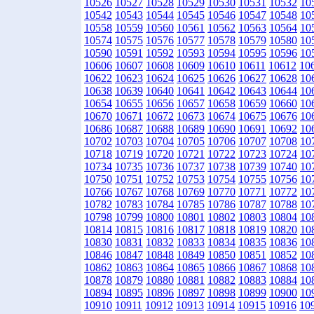
10526
10527
10528
10529
10530
10531
10532
10
10542
10543
10544
10545
10546
10547
10548
10
10558
10559
10560
10561
10562
10563
10564
10
10574
10575
10576
10577
10578
10579
10580
10
10590
10591
10592
10593
10594
10595
10596
10
10606
10607
10608
10609
10610
10611
10612
10
10622
10623
10624
10625
10626
10627
10628
10
10638
10639
10640
10641
10642
10643
10644
10
10654
10655
10656
10657
10658
10659
10660
10
10670
10671
10672
10673
10674
10675
10676
10
10686
10687
10688
10689
10690
10691
10692
10
10702
10703
10704
10705
10706
10707
10708
10
10718
10719
10720
10721
10722
10723
10724
10
10734
10735
10736
10737
10738
10739
10740
10
10750
10751
10752
10753
10754
10755
10756
10
10766
10767
10768
10769
10770
10771
10772
10
10782
10783
10784
10785
10786
10787
10788
10
10798
10799
10800
10801
10802
10803
10804
10
10814
10815
10816
10817
10818
10819
10820
10
10830
10831
10832
10833
10834
10835
10836
10
10846
10847
10848
10849
10850
10851
10852
10
10862
10863
10864
10865
10866
10867
10868
10
10878
10879
10880
10881
10882
10883
10884
10
10894
10895
10896
10897
10898
10899
10900
10
10910
10911
10912
10913
10914
10915
10916
10