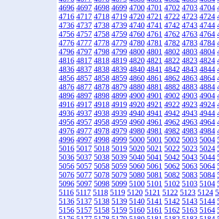
4696
4697
4698
4699
4700
4701
4702
4703
4704
4716
4717
4718
4719
4720
4721
4722
4723
4724
4736
4737
4738
4739
4740
4741
4742
4743
4744
4756
4757
4758
4759
4760
4761
4762
4763
4764
4776
4777
4778
4779
4780
4781
4782
4783
4784
4796
4797
4798
4799
4800
4801
4802
4803
4804
4816
4817
4818
4819
4820
4821
4822
4823
4824
4836
4837
4838
4839
4840
4841
4842
4843
4844
4856
4857
4858
4859
4860
4861
4862
4863
4864
4876
4877
4878
4879
4880
4881
4882
4883
4884
4896
4897
4898
4899
4900
4901
4902
4903
4904
4916
4917
4918
4919
4920
4921
4922
4923
4924
4936
4937
4938
4939
4940
4941
4942
4943
4944
4956
4957
4958
4959
4960
4961
4962
4963
4964
4976
4977
4978
4979
4980
4981
4982
4983
4984
4996
4997
4998
4999
5000
5001
5002
5003
5004
5016
5017
5018
5019
5020
5021
5022
5023
5024
5036
5037
5038
5039
5040
5041
5042
5043
5044
5056
5057
5058
5059
5060
5061
5062
5063
5064
5076
5077
5078
5079
5080
5081
5082
5083
5084
5096
5097
5098
5099
5100
5101
5102
5103
5104
5116
5117
5118
5119
5120
5121
5122
5123
5124
5
5136
5137
5138
5139
5140
5141
5142
5143
5144
5156
5157
5158
5159
5160
5161
5162
5163
5164
5176
5177
5178
5179
5180
5181
5182
5183
5184