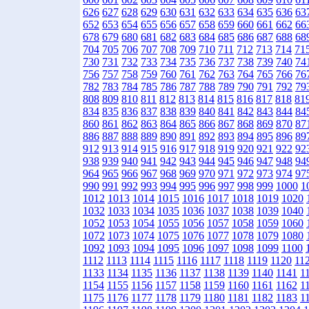
626
627
628
629
630
631
632
633
634
635
636
63
652
653
654
655
656
657
658
659
660
661
662
66
678
679
680
681
682
683
684
685
686
687
688
68
704
705
706
707
708
709
710
711
712
713
714
71
730
731
732
733
734
735
736
737
738
739
740
74
756
757
758
759
760
761
762
763
764
765
766
76
782
783
784
785
786
787
788
789
790
791
792
79
808
809
810
811
812
813
814
815
816
817
818
81
834
835
836
837
838
839
840
841
842
843
844
84
860
861
862
863
864
865
866
867
868
869
870
87
886
887
888
889
890
891
892
893
894
895
896
89
912
913
914
915
916
917
918
919
920
921
922
92
938
939
940
941
942
943
944
945
946
947
948
94
964
965
966
967
968
969
970
971
972
973
974
97
990
991
992
993
994
995
996
997
998
999
1000
1
1012
1013
1014
1015
1016
1017
1018
1019
1020
1032
1033
1034
1035
1036
1037
1038
1039
1040
1052
1053
1054
1055
1056
1057
1058
1059
1060
1072
1073
1074
1075
1076
1077
1078
1079
1080
1092
1093
1094
1095
1096
1097
1098
1099
1100
1112
1113
1114
1115
1116
1117
1118
1119
1120
11
1133
1134
1135
1136
1137
1138
1139
1140
1141
1
1154
1155
1156
1157
1158
1159
1160
1161
1162
1
1175
1176
1177
1178
1179
1180
1181
1182
1183
1