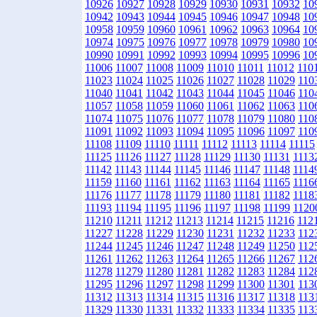
10926
10927
10928
10929
10930
10931
10932
10
10942
10943
10944
10945
10946
10947
10948
10
10958
10959
10960
10961
10962
10963
10964
10
10974
10975
10976
10977
10978
10979
10980
10
10990
10991
10992
10993
10994
10995
10996
10
11006
11007
11008
11009
11010
11011
11012
110
11023
11024
11025
11026
11027
11028
11029
110
11040
11041
11042
11043
11044
11045
11046
110
11057
11058
11059
11060
11061
11062
11063
110
11074
11075
11076
11077
11078
11079
11080
110
11091
11092
11093
11094
11095
11096
11097
110
11108
11109
11110
11111
11112
11113
11114
11115
11125
11126
11127
11128
11129
11130
11131
1113
11142
11143
11144
11145
11146
11147
11148
1114
11159
11160
11161
11162
11163
11164
11165
1116
11176
11177
11178
11179
11180
11181
11182
1118
11193
11194
11195
11196
11197
11198
11199
1120
11210
11211
11212
11213
11214
11215
11216
112
11227
11228
11229
11230
11231
11232
11233
112
11244
11245
11246
11247
11248
11249
11250
112
11261
11262
11263
11264
11265
11266
11267
112
11278
11279
11280
11281
11282
11283
11284
112
11295
11296
11297
11298
11299
11300
11301
113
11312
11313
11314
11315
11316
11317
11318
113
11329
11330
11331
11332
11333
11334
11335
113