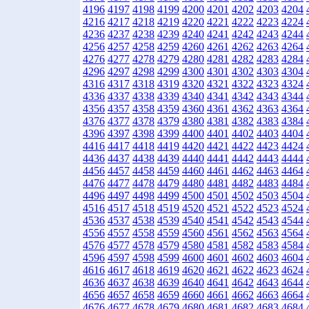
4196
4197
4198
4199
4200
4201
4202
4203
4204
4216
4217
4218
4219
4220
4221
4222
4223
4224
4236
4237
4238
4239
4240
4241
4242
4243
4244
4256
4257
4258
4259
4260
4261
4262
4263
4264
4276
4277
4278
4279
4280
4281
4282
4283
4284
4296
4297
4298
4299
4300
4301
4302
4303
4304
4316
4317
4318
4319
4320
4321
4322
4323
4324
4336
4337
4338
4339
4340
4341
4342
4343
4344
4356
4357
4358
4359
4360
4361
4362
4363
4364
4376
4377
4378
4379
4380
4381
4382
4383
4384
4396
4397
4398
4399
4400
4401
4402
4403
4404
4416
4417
4418
4419
4420
4421
4422
4423
4424
4436
4437
4438
4439
4440
4441
4442
4443
4444
4456
4457
4458
4459
4460
4461
4462
4463
4464
4476
4477
4478
4479
4480
4481
4482
4483
4484
4496
4497
4498
4499
4500
4501
4502
4503
4504
4516
4517
4518
4519
4520
4521
4522
4523
4524
4536
4537
4538
4539
4540
4541
4542
4543
4544
4556
4557
4558
4559
4560
4561
4562
4563
4564
4576
4577
4578
4579
4580
4581
4582
4583
4584
4596
4597
4598
4599
4600
4601
4602
4603
4604
4616
4617
4618
4619
4620
4621
4622
4623
4624
4636
4637
4638
4639
4640
4641
4642
4643
4644
4656
4657
4658
4659
4660
4661
4662
4663
4664
4676
4677
4678
4679
4680
4681
4682
4683
4684