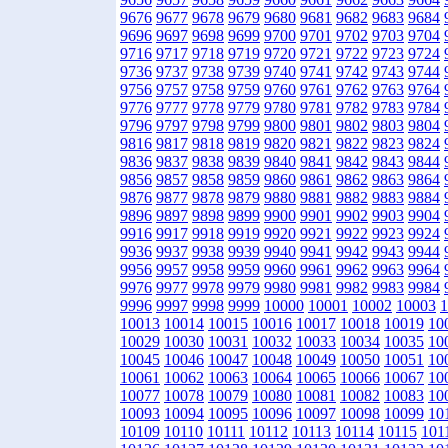
9676
9677
9678
9679
9680
9681
9682
9683
9684
9696
9697
9698
9699
9700
9701
9702
9703
9704
9716
9717
9718
9719
9720
9721
9722
9723
9724
9736
9737
9738
9739
9740
9741
9742
9743
9744
9756
9757
9758
9759
9760
9761
9762
9763
9764
9776
9777
9778
9779
9780
9781
9782
9783
9784
9796
9797
9798
9799
9800
9801
9802
9803
9804
9816
9817
9818
9819
9820
9821
9822
9823
9824
9836
9837
9838
9839
9840
9841
9842
9843
9844
9856
9857
9858
9859
9860
9861
9862
9863
9864
9876
9877
9878
9879
9880
9881
9882
9883
9884
9896
9897
9898
9899
9900
9901
9902
9903
9904
9916
9917
9918
9919
9920
9921
9922
9923
9924
9936
9937
9938
9939
9940
9941
9942
9943
9944
9956
9957
9958
9959
9960
9961
9962
9963
9964
9976
9977
9978
9979
9980
9981
9982
9983
9984
9996
9997
9998
9999
10000
10001
10002
10003
1
10013
10014
10015
10016
10017
10018
10019
10
10029
10030
10031
10032
10033
10034
10035
10
10045
10046
10047
10048
10049
10050
10051
10
10061
10062
10063
10064
10065
10066
10067
10
10077
10078
10079
10080
10081
10082
10083
10
10093
10094
10095
10096
10097
10098
10099
10
10109
10110
10111
10112
10113
10114
10115
101