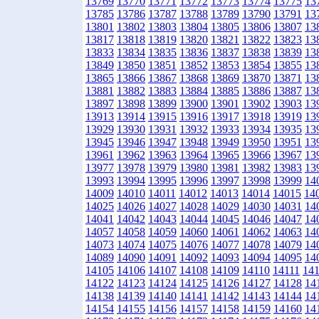
13769
13770
13771
13772
13773
13774
13775
13
13785
13786
13787
13788
13789
13790
13791
13
13801
13802
13803
13804
13805
13806
13807
13
13817
13818
13819
13820
13821
13822
13823
13
13833
13834
13835
13836
13837
13838
13839
13
13849
13850
13851
13852
13853
13854
13855
13
13865
13866
13867
13868
13869
13870
13871
13
13881
13882
13883
13884
13885
13886
13887
13
13897
13898
13899
13900
13901
13902
13903
13
13913
13914
13915
13916
13917
13918
13919
13
13929
13930
13931
13932
13933
13934
13935
13
13945
13946
13947
13948
13949
13950
13951
13
13961
13962
13963
13964
13965
13966
13967
13
13977
13978
13979
13980
13981
13982
13983
13
13993
13994
13995
13996
13997
13998
13999
14
14009
14010
14011
14012
14013
14014
14015
14
14025
14026
14027
14028
14029
14030
14031
14
14041
14042
14043
14044
14045
14046
14047
14
14057
14058
14059
14060
14061
14062
14063
14
14073
14074
14075
14076
14077
14078
14079
14
14089
14090
14091
14092
14093
14094
14095
14
14105
14106
14107
14108
14109
14110
14111
14
14122
14123
14124
14125
14126
14127
14128
14
14138
14139
14140
14141
14142
14143
14144
14
14154
14155
14156
14157
14158
14159
14160
14