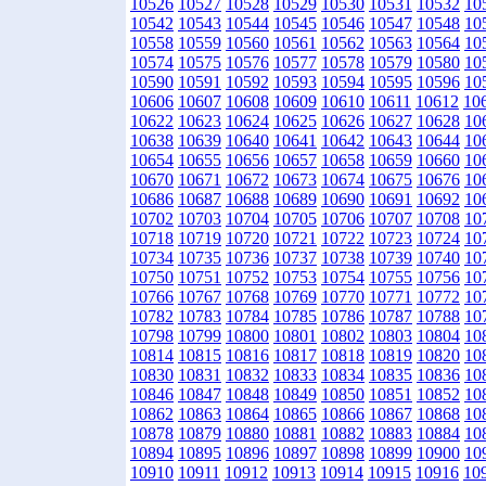
10526
10527
10528
10529
10530
10531
10532
10
10542
10543
10544
10545
10546
10547
10548
10
10558
10559
10560
10561
10562
10563
10564
10
10574
10575
10576
10577
10578
10579
10580
10
10590
10591
10592
10593
10594
10595
10596
10
10606
10607
10608
10609
10610
10611
10612
10
10622
10623
10624
10625
10626
10627
10628
10
10638
10639
10640
10641
10642
10643
10644
10
10654
10655
10656
10657
10658
10659
10660
10
10670
10671
10672
10673
10674
10675
10676
10
10686
10687
10688
10689
10690
10691
10692
10
10702
10703
10704
10705
10706
10707
10708
10
10718
10719
10720
10721
10722
10723
10724
10
10734
10735
10736
10737
10738
10739
10740
10
10750
10751
10752
10753
10754
10755
10756
10
10766
10767
10768
10769
10770
10771
10772
10
10782
10783
10784
10785
10786
10787
10788
10
10798
10799
10800
10801
10802
10803
10804
10
10814
10815
10816
10817
10818
10819
10820
10
10830
10831
10832
10833
10834
10835
10836
10
10846
10847
10848
10849
10850
10851
10852
10
10862
10863
10864
10865
10866
10867
10868
10
10878
10879
10880
10881
10882
10883
10884
10
10894
10895
10896
10897
10898
10899
10900
10
10910
10911
10912
10913
10914
10915
10916
10