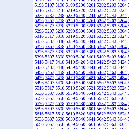
5196
5197
5198
5199
5200
5201
5202
5203
5204
5216
5217
5218
5219
5220
5221
5222
5223
5224
5236
5237
5238
5239
5240
5241
5242
5243
5244
5256
5257
5258
5259
5260
5261
5262
5263
5264
5276
5277
5278
5279
5280
5281
5282
5283
5284
5296
5297
5298
5299
5300
5301
5302
5303
5304
5316
5317
5318
5319
5320
5321
5322
5323
5324
5336
5337
5338
5339
5340
5341
5342
5343
5344
5356
5357
5358
5359
5360
5361
5362
5363
5364
5376
5377
5378
5379
5380
5381
5382
5383
5384
5396
5397
5398
5399
5400
5401
5402
5403
5404
5416
5417
5418
5419
5420
5421
5422
5423
5424
5436
5437
5438
5439
5440
5441
5442
5443
5444
5456
5457
5458
5459
5460
5461
5462
5463
5464
5476
5477
5478
5479
5480
5481
5482
5483
5484
5496
5497
5498
5499
5500
5501
5502
5503
5504
5516
5517
5518
5519
5520
5521
5522
5523
5524
5536
5537
5538
5539
5540
5541
5542
5543
5544
5556
5557
5558
5559
5560
5561
5562
5563
5564
5576
5577
5578
5579
5580
5581
5582
5583
5584
5596
5597
5598
5599
5600
5601
5602
5603
5604
5616
5617
5618
5619
5620
5621
5622
5623
5624
5636
5637
5638
5639
5640
5641
5642
5643
5644
5656
5657
5658
5659
5660
5661
5662
5663
5664