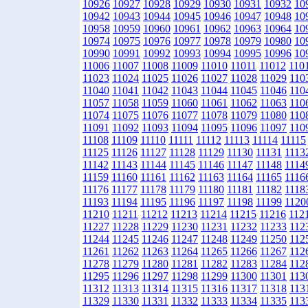
10926
10927
10928
10929
10930
10931
10932
10
10942
10943
10944
10945
10946
10947
10948
10
10958
10959
10960
10961
10962
10963
10964
10
10974
10975
10976
10977
10978
10979
10980
10
10990
10991
10992
10993
10994
10995
10996
10
11006
11007
11008
11009
11010
11011
11012
110
11023
11024
11025
11026
11027
11028
11029
110
11040
11041
11042
11043
11044
11045
11046
110
11057
11058
11059
11060
11061
11062
11063
110
11074
11075
11076
11077
11078
11079
11080
110
11091
11092
11093
11094
11095
11096
11097
110
11108
11109
11110
11111
11112
11113
11114
11115
11125
11126
11127
11128
11129
11130
11131
1113
11142
11143
11144
11145
11146
11147
11148
1114
11159
11160
11161
11162
11163
11164
11165
1116
11176
11177
11178
11179
11180
11181
11182
1118
11193
11194
11195
11196
11197
11198
11199
1120
11210
11211
11212
11213
11214
11215
11216
112
11227
11228
11229
11230
11231
11232
11233
112
11244
11245
11246
11247
11248
11249
11250
112
11261
11262
11263
11264
11265
11266
11267
112
11278
11279
11280
11281
11282
11283
11284
112
11295
11296
11297
11298
11299
11300
11301
113
11312
11313
11314
11315
11316
11317
11318
113
11329
11330
11331
11332
11333
11334
11335
113