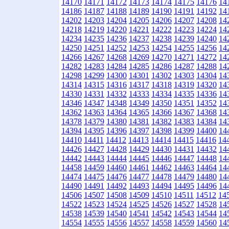
14170
14171
14172
14173
14174
14175
14176
14
14186
14187
14188
14189
14190
14191
14192
14
14202
14203
14204
14205
14206
14207
14208
14
14218
14219
14220
14221
14222
14223
14224
14
14234
14235
14236
14237
14238
14239
14240
14
14250
14251
14252
14253
14254
14255
14256
14
14266
14267
14268
14269
14270
14271
14272
14
14282
14283
14284
14285
14286
14287
14288
14
14298
14299
14300
14301
14302
14303
14304
14
14314
14315
14316
14317
14318
14319
14320
14
14330
14331
14332
14333
14334
14335
14336
14
14346
14347
14348
14349
14350
14351
14352
14
14362
14363
14364
14365
14366
14367
14368
14
14378
14379
14380
14381
14382
14383
14384
14
14394
14395
14396
14397
14398
14399
14400
14
14410
14411
14412
14413
14414
14415
14416
14
14426
14427
14428
14429
14430
14431
14432
14
14442
14443
14444
14445
14446
14447
14448
14
14458
14459
14460
14461
14462
14463
14464
14
14474
14475
14476
14477
14478
14479
14480
14
14490
14491
14492
14493
14494
14495
14496
14
14506
14507
14508
14509
14510
14511
14512
14
14522
14523
14524
14525
14526
14527
14528
14
14538
14539
14540
14541
14542
14543
14544
14
14554
14555
14556
14557
14558
14559
14560
14