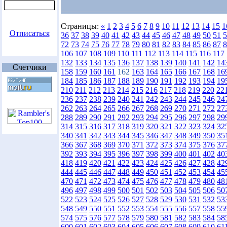
Страницы:
«
1
2
3
4
5
6
7
8
9
10
11
12
13
14
15
1
Отписаться
36
37
38
39
40
41
42
43
44
45
46
47
48
49
50
51
5
72
73
74
75
76
77
78
79
80
81
82
83
84
85
86
87
8
106
107
108
109
110
111
112
113
114
115
116
117
132
133
134
135
136
137
138
139
140
141
142
14
Счетчики
158
159
160
161
162
163
164
165
166
167
168
16
184
185
186
187
188
189
190
191
192
193
194
19
210
211
212
213
214
215
216
217
218
219
220
22
236
237
238
239
240
241
242
243
244
245
246
24
262
263
264
265
266
267
268
269
270
271
272
27
288
289
290
291
292
293
294
295
296
297
298
29
314
315
316
317
318
319
320
321
322
323
324
32
340
341
342
343
344
345
346
347
348
349
350
35
366
367
368
369
370
371
372
373
374
375
376
37
392
393
394
395
396
397
398
399
400
401
402
40
418
419
420
421
422
423
424
425
426
427
428
42
444
445
446
447
448
449
450
451
452
453
454
45
470
471
472
473
474
475
476
477
478
479
480
48
496
497
498
499
500
501
502
503
504
505
506
50
522
523
524
525
526
527
528
529
530
531
532
53
548
549
550
551
552
553
554
555
556
557
558
55
574
575
576
577
578
579
580
581
582
583
584
58
600
601
602
603
604
605
606
607
608
609
610
61