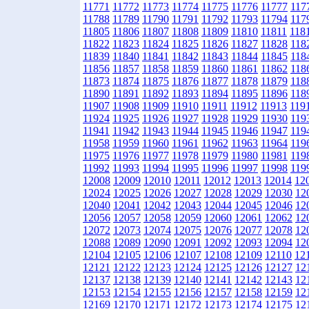
11771
11772
11773
11774
11775
11776
11777
117
11788
11789
11790
11791
11792
11793
11794
117
11805
11806
11807
11808
11809
11810
11811
118
11822
11823
11824
11825
11826
11827
11828
118
11839
11840
11841
11842
11843
11844
11845
118
11856
11857
11858
11859
11860
11861
11862
118
11873
11874
11875
11876
11877
11878
11879
118
11890
11891
11892
11893
11894
11895
11896
118
11907
11908
11909
11910
11911
11912
11913
119
11924
11925
11926
11927
11928
11929
11930
119
11941
11942
11943
11944
11945
11946
11947
119
11958
11959
11960
11961
11962
11963
11964
119
11975
11976
11977
11978
11979
11980
11981
119
11992
11993
11994
11995
11996
11997
11998
119
12008
12009
12010
12011
12012
12013
12014
12
12024
12025
12026
12027
12028
12029
12030
12
12040
12041
12042
12043
12044
12045
12046
12
12056
12057
12058
12059
12060
12061
12062
12
12072
12073
12074
12075
12076
12077
12078
12
12088
12089
12090
12091
12092
12093
12094
12
12104
12105
12106
12107
12108
12109
12110
12
12121
12122
12123
12124
12125
12126
12127
12
12137
12138
12139
12140
12141
12142
12143
12
12153
12154
12155
12156
12157
12158
12159
12
12169
12170
12171
12172
12173
12174
12175
12