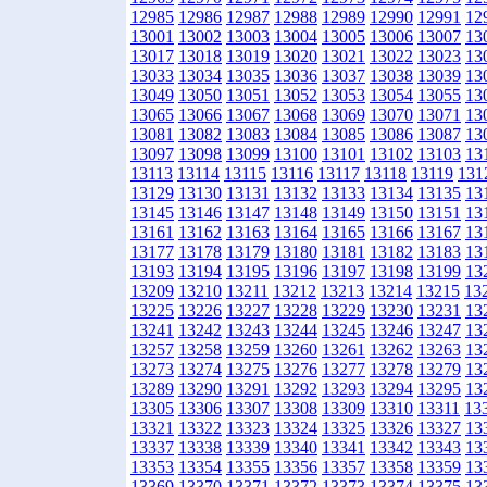
12985
12986
12987
12988
12989
12990
12991
12
13001
13002
13003
13004
13005
13006
13007
13
13017
13018
13019
13020
13021
13022
13023
13
13033
13034
13035
13036
13037
13038
13039
13
13049
13050
13051
13052
13053
13054
13055
13
13065
13066
13067
13068
13069
13070
13071
13
13081
13082
13083
13084
13085
13086
13087
13
13097
13098
13099
13100
13101
13102
13103
13
13113
13114
13115
13116
13117
13118
13119
131
13129
13130
13131
13132
13133
13134
13135
13
13145
13146
13147
13148
13149
13150
13151
13
13161
13162
13163
13164
13165
13166
13167
13
13177
13178
13179
13180
13181
13182
13183
13
13193
13194
13195
13196
13197
13198
13199
13
13209
13210
13211
13212
13213
13214
13215
13
13225
13226
13227
13228
13229
13230
13231
13
13241
13242
13243
13244
13245
13246
13247
13
13257
13258
13259
13260
13261
13262
13263
13
13273
13274
13275
13276
13277
13278
13279
13
13289
13290
13291
13292
13293
13294
13295
13
13305
13306
13307
13308
13309
13310
13311
13
13321
13322
13323
13324
13325
13326
13327
13
13337
13338
13339
13340
13341
13342
13343
13
13353
13354
13355
13356
13357
13358
13359
13
13369
13370
13371
13372
13373
13374
13375
13