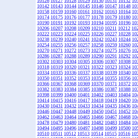
10126
10127
10128
10129
10130
10131
10132
10
10142
10143
10144
10145
10146
10147
10148
10
10158
10159
10160
10161
10162
10163
10164
10
10174
10175
10176
10177
10178
10179
10180
10
10190
10191
10192
10193
10194
10195
10196
10
10206
10207
10208
10209
10210
10211
10212
10
10222
10223
10224
10225
10226
10227
10228
10
10238
10239
10240
10241
10242
10243
10244
10
10254
10255
10256
10257
10258
10259
10260
10
10270
10271
10272
10273
10274
10275
10276
10
10286
10287
10288
10289
10290
10291
10292
10
10302
10303
10304
10305
10306
10307
10308
10
10318
10319
10320
10321
10322
10323
10324
10
10334
10335
10336
10337
10338
10339
10340
10
10350
10351
10352
10353
10354
10355
10356
10
10366
10367
10368
10369
10370
10371
10372
10
10382
10383
10384
10385
10386
10387
10388
10
10398
10399
10400
10401
10402
10403
10404
10
10414
10415
10416
10417
10418
10419
10420
10
10430
10431
10432
10433
10434
10435
10436
10
10446
10447
10448
10449
10450
10451
10452
10
10462
10463
10464
10465
10466
10467
10468
10
10478
10479
10480
10481
10482
10483
10484
10
10494
10495
10496
10497
10498
10499
10500
10
10510
10511
10512
10513
10514
10515
10516
10