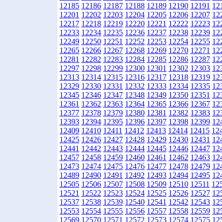
12185
12186
12187
12188
12189
12190
12191
12
12201
12202
12203
12204
12205
12206
12207
12
12217
12218
12219
12220
12221
12222
12223
12
12233
12234
12235
12236
12237
12238
12239
12
12249
12250
12251
12252
12253
12254
12255
12
12265
12266
12267
12268
12269
12270
12271
12
12281
12282
12283
12284
12285
12286
12287
12
12297
12298
12299
12300
12301
12302
12303
12
12313
12314
12315
12316
12317
12318
12319
12
12329
12330
12331
12332
12333
12334
12335
12
12345
12346
12347
12348
12349
12350
12351
12
12361
12362
12363
12364
12365
12366
12367
12
12377
12378
12379
12380
12381
12382
12383
12
12393
12394
12395
12396
12397
12398
12399
12
12409
12410
12411
12412
12413
12414
12415
12
12425
12426
12427
12428
12429
12430
12431
12
12441
12442
12443
12444
12445
12446
12447
12
12457
12458
12459
12460
12461
12462
12463
12
12473
12474
12475
12476
12477
12478
12479
12
12489
12490
12491
12492
12493
12494
12495
12
12505
12506
12507
12508
12509
12510
12511
12
12521
12522
12523
12524
12525
12526
12527
12
12537
12538
12539
12540
12541
12542
12543
12
12553
12554
12555
12556
12557
12558
12559
12
12569
12570
12571
12572
12573
12574
12575
12