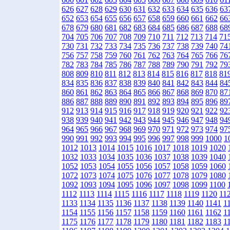
626
627
628
629
630
631
632
633
634
635
636
63
652
653
654
655
656
657
658
659
660
661
662
66
678
679
680
681
682
683
684
685
686
687
688
68
704
705
706
707
708
709
710
711
712
713
714
71
730
731
732
733
734
735
736
737
738
739
740
74
756
757
758
759
760
761
762
763
764
765
766
76
782
783
784
785
786
787
788
789
790
791
792
79
808
809
810
811
812
813
814
815
816
817
818
81
834
835
836
837
838
839
840
841
842
843
844
84
860
861
862
863
864
865
866
867
868
869
870
87
886
887
888
889
890
891
892
893
894
895
896
89
912
913
914
915
916
917
918
919
920
921
922
92
938
939
940
941
942
943
944
945
946
947
948
94
964
965
966
967
968
969
970
971
972
973
974
97
990
991
992
993
994
995
996
997
998
999
1000
1
1012
1013
1014
1015
1016
1017
1018
1019
1020
1032
1033
1034
1035
1036
1037
1038
1039
1040
1052
1053
1054
1055
1056
1057
1058
1059
1060
1072
1073
1074
1075
1076
1077
1078
1079
1080
1092
1093
1094
1095
1096
1097
1098
1099
1100
1112
1113
1114
1115
1116
1117
1118
1119
1120
11
1133
1134
1135
1136
1137
1138
1139
1140
1141
1
1154
1155
1156
1157
1158
1159
1160
1161
1162
1
1175
1176
1177
1178
1179
1180
1181
1182
1183
1