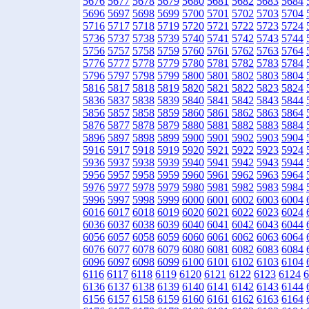
5676
5677
5678
5679
5680
5681
5682
5683
5684
5696
5697
5698
5699
5700
5701
5702
5703
5704
5716
5717
5718
5719
5720
5721
5722
5723
5724
5736
5737
5738
5739
5740
5741
5742
5743
5744
5756
5757
5758
5759
5760
5761
5762
5763
5764
5776
5777
5778
5779
5780
5781
5782
5783
5784
5796
5797
5798
5799
5800
5801
5802
5803
5804
5816
5817
5818
5819
5820
5821
5822
5823
5824
5836
5837
5838
5839
5840
5841
5842
5843
5844
5856
5857
5858
5859
5860
5861
5862
5863
5864
5876
5877
5878
5879
5880
5881
5882
5883
5884
5896
5897
5898
5899
5900
5901
5902
5903
5904
5916
5917
5918
5919
5920
5921
5922
5923
5924
5936
5937
5938
5939
5940
5941
5942
5943
5944
5956
5957
5958
5959
5960
5961
5962
5963
5964
5976
5977
5978
5979
5980
5981
5982
5983
5984
5996
5997
5998
5999
6000
6001
6002
6003
6004
6016
6017
6018
6019
6020
6021
6022
6023
6024
6036
6037
6038
6039
6040
6041
6042
6043
6044
6056
6057
6058
6059
6060
6061
6062
6063
6064
6076
6077
6078
6079
6080
6081
6082
6083
6084
6096
6097
6098
6099
6100
6101
6102
6103
6104
6116
6117
6118
6119
6120
6121
6122
6123
6124
6
6136
6137
6138
6139
6140
6141
6142
6143
6144
6156
6157
6158
6159
6160
6161
6162
6163
6164