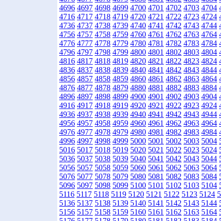
4696
4697
4698
4699
4700
4701
4702
4703
4704
4716
4717
4718
4719
4720
4721
4722
4723
4724
4736
4737
4738
4739
4740
4741
4742
4743
4744
4756
4757
4758
4759
4760
4761
4762
4763
4764
4776
4777
4778
4779
4780
4781
4782
4783
4784
4796
4797
4798
4799
4800
4801
4802
4803
4804
4816
4817
4818
4819
4820
4821
4822
4823
4824
4836
4837
4838
4839
4840
4841
4842
4843
4844
4856
4857
4858
4859
4860
4861
4862
4863
4864
4876
4877
4878
4879
4880
4881
4882
4883
4884
4896
4897
4898
4899
4900
4901
4902
4903
4904
4916
4917
4918
4919
4920
4921
4922
4923
4924
4936
4937
4938
4939
4940
4941
4942
4943
4944
4956
4957
4958
4959
4960
4961
4962
4963
4964
4976
4977
4978
4979
4980
4981
4982
4983
4984
4996
4997
4998
4999
5000
5001
5002
5003
5004
5016
5017
5018
5019
5020
5021
5022
5023
5024
5036
5037
5038
5039
5040
5041
5042
5043
5044
5056
5057
5058
5059
5060
5061
5062
5063
5064
5076
5077
5078
5079
5080
5081
5082
5083
5084
5096
5097
5098
5099
5100
5101
5102
5103
5104
5116
5117
5118
5119
5120
5121
5122
5123
5124
5
5136
5137
5138
5139
5140
5141
5142
5143
5144
5156
5157
5158
5159
5160
5161
5162
5163
5164
5176
5177
5178
5179
5180
5181
5182
5183
5184