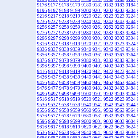
9176
9177
9178
9179
9180
9181
9182
9183
9184
9196
9197
9198
9199
9200
9201
9202
9203
9204
9216
9217
9218
9219
9220
9221
9222
9223
9224
9236
9237
9238
9239
9240
9241
9242
9243
9244
9256
9257
9258
9259
9260
9261
9262
9263
9264
9276
9277
9278
9279
9280
9281
9282
9283
9284
9296
9297
9298
9299
9300
9301
9302
9303
9304
9316
9317
9318
9319
9320
9321
9322
9323
9324
9336
9337
9338
9339
9340
9341
9342
9343
9344
9356
9357
9358
9359
9360
9361
9362
9363
9364
9376
9377
9378
9379
9380
9381
9382
9383
9384
9396
9397
9398
9399
9400
9401
9402
9403
9404
9416
9417
9418
9419
9420
9421
9422
9423
9424
9436
9437
9438
9439
9440
9441
9442
9443
9444
9456
9457
9458
9459
9460
9461
9462
9463
9464
9476
9477
9478
9479
9480
9481
9482
9483
9484
9496
9497
9498
9499
9500
9501
9502
9503
9504
9516
9517
9518
9519
9520
9521
9522
9523
9524
9536
9537
9538
9539
9540
9541
9542
9543
9544
9556
9557
9558
9559
9560
9561
9562
9563
9564
9576
9577
9578
9579
9580
9581
9582
9583
9584
9596
9597
9598
9599
9600
9601
9602
9603
9604
9616
9617
9618
9619
9620
9621
9622
9623
9624
9636
9637
9638
9639
9640
9641
9642
9643
9644
9656
9657
9658
9659
9660
9661
9662
9663
9664