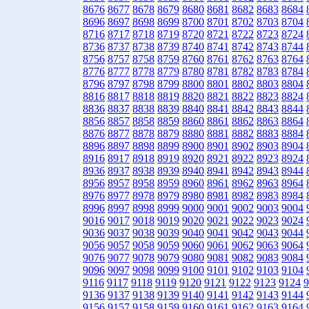
8676
8677
8678
8679
8680
8681
8682
8683
8684
8696
8697
8698
8699
8700
8701
8702
8703
8704
8716
8717
8718
8719
8720
8721
8722
8723
8724
8736
8737
8738
8739
8740
8741
8742
8743
8744
8756
8757
8758
8759
8760
8761
8762
8763
8764
8776
8777
8778
8779
8780
8781
8782
8783
8784
8796
8797
8798
8799
8800
8801
8802
8803
8804
8816
8817
8818
8819
8820
8821
8822
8823
8824
8836
8837
8838
8839
8840
8841
8842
8843
8844
8856
8857
8858
8859
8860
8861
8862
8863
8864
8876
8877
8878
8879
8880
8881
8882
8883
8884
8896
8897
8898
8899
8900
8901
8902
8903
8904
8916
8917
8918
8919
8920
8921
8922
8923
8924
8936
8937
8938
8939
8940
8941
8942
8943
8944
8956
8957
8958
8959
8960
8961
8962
8963
8964
8976
8977
8978
8979
8980
8981
8982
8983
8984
8996
8997
8998
8999
9000
9001
9002
9003
9004
9016
9017
9018
9019
9020
9021
9022
9023
9024
9036
9037
9038
9039
9040
9041
9042
9043
9044
9056
9057
9058
9059
9060
9061
9062
9063
9064
9076
9077
9078
9079
9080
9081
9082
9083
9084
9096
9097
9098
9099
9100
9101
9102
9103
9104
9116
9117
9118
9119
9120
9121
9122
9123
9124
9
9136
9137
9138
9139
9140
9141
9142
9143
9144
9156
9157
9158
9159
9160
9161
9162
9163
9164