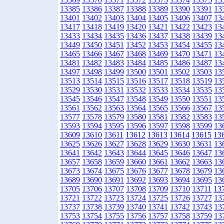
13385
13386
13387
13388
13389
13390
13391
13
13401
13402
13403
13404
13405
13406
13407
13
13417
13418
13419
13420
13421
13422
13423
13
13433
13434
13435
13436
13437
13438
13439
13
13449
13450
13451
13452
13453
13454
13455
13
13465
13466
13467
13468
13469
13470
13471
13
13481
13482
13483
13484
13485
13486
13487
13
13497
13498
13499
13500
13501
13502
13503
13
13513
13514
13515
13516
13517
13518
13519
13
13529
13530
13531
13532
13533
13534
13535
13
13545
13546
13547
13548
13549
13550
13551
13
13561
13562
13563
13564
13565
13566
13567
13
13577
13578
13579
13580
13581
13582
13583
13
13593
13594
13595
13596
13597
13598
13599
13
13609
13610
13611
13612
13613
13614
13615
13
13625
13626
13627
13628
13629
13630
13631
13
13641
13642
13643
13644
13645
13646
13647
13
13657
13658
13659
13660
13661
13662
13663
13
13673
13674
13675
13676
13677
13678
13679
13
13689
13690
13691
13692
13693
13694
13695
13
13705
13706
13707
13708
13709
13710
13711
13
13721
13722
13723
13724
13725
13726
13727
13
13737
13738
13739
13740
13741
13742
13743
13
13753
13754
13755
13756
13757
13758
13759
13