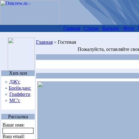
Главная
Статьи
Каталог
Фото
Главная
»
Гостевая
Пожалуйста, оставляйте сво
Хип-хоп
»
ДЖ'с
»
Брейкданс
»
Граффити
»
МС'с
Рассылка
Ваше имя:
Ваш email: