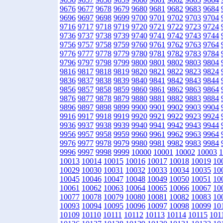
9676
9677
9678
9679
9680
9681
9682
9683
9684
9696
9697
9698
9699
9700
9701
9702
9703
9704
9716
9717
9718
9719
9720
9721
9722
9723
9724
9736
9737
9738
9739
9740
9741
9742
9743
9744
9756
9757
9758
9759
9760
9761
9762
9763
9764
9776
9777
9778
9779
9780
9781
9782
9783
9784
9796
9797
9798
9799
9800
9801
9802
9803
9804
9816
9817
9818
9819
9820
9821
9822
9823
9824
9836
9837
9838
9839
9840
9841
9842
9843
9844
9856
9857
9858
9859
9860
9861
9862
9863
9864
9876
9877
9878
9879
9880
9881
9882
9883
9884
9896
9897
9898
9899
9900
9901
9902
9903
9904
9916
9917
9918
9919
9920
9921
9922
9923
9924
9936
9937
9938
9939
9940
9941
9942
9943
9944
9956
9957
9958
9959
9960
9961
9962
9963
9964
9976
9977
9978
9979
9980
9981
9982
9983
9984
9996
9997
9998
9999
10000
10001
10002
10003
1
10013
10014
10015
10016
10017
10018
10019
10
10029
10030
10031
10032
10033
10034
10035
10
10045
10046
10047
10048
10049
10050
10051
10
10061
10062
10063
10064
10065
10066
10067
10
10077
10078
10079
10080
10081
10082
10083
10
10093
10094
10095
10096
10097
10098
10099
10
10109
10110
10111
10112
10113
10114
10115
101