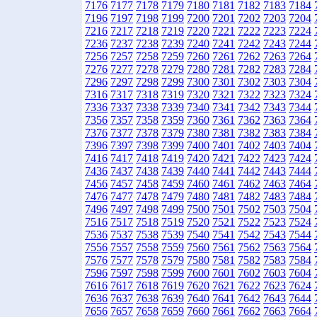
7176
7177
7178
7179
7180
7181
7182
7183
7184
7196
7197
7198
7199
7200
7201
7202
7203
7204
7216
7217
7218
7219
7220
7221
7222
7223
7224
7236
7237
7238
7239
7240
7241
7242
7243
7244
7256
7257
7258
7259
7260
7261
7262
7263
7264
7276
7277
7278
7279
7280
7281
7282
7283
7284
7296
7297
7298
7299
7300
7301
7302
7303
7304
7316
7317
7318
7319
7320
7321
7322
7323
7324
7336
7337
7338
7339
7340
7341
7342
7343
7344
7356
7357
7358
7359
7360
7361
7362
7363
7364
7376
7377
7378
7379
7380
7381
7382
7383
7384
7396
7397
7398
7399
7400
7401
7402
7403
7404
7416
7417
7418
7419
7420
7421
7422
7423
7424
7436
7437
7438
7439
7440
7441
7442
7443
7444
7456
7457
7458
7459
7460
7461
7462
7463
7464
7476
7477
7478
7479
7480
7481
7482
7483
7484
7496
7497
7498
7499
7500
7501
7502
7503
7504
7516
7517
7518
7519
7520
7521
7522
7523
7524
7536
7537
7538
7539
7540
7541
7542
7543
7544
7556
7557
7558
7559
7560
7561
7562
7563
7564
7576
7577
7578
7579
7580
7581
7582
7583
7584
7596
7597
7598
7599
7600
7601
7602
7603
7604
7616
7617
7618
7619
7620
7621
7622
7623
7624
7636
7637
7638
7639
7640
7641
7642
7643
7644
7656
7657
7658
7659
7660
7661
7662
7663
7664