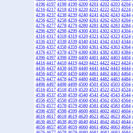
4196
4197
4198
4199
4200
4201
4202
4203
4204
4216
4217
4218
4219
4220
4221
4222
4223
4224
4236
4237
4238
4239
4240
4241
4242
4243
4244
4256
4257
4258
4259
4260
4261
4262
4263
4264
4276
4277
4278
4279
4280
4281
4282
4283
4284
4296
4297
4298
4299
4300
4301
4302
4303
4304
4316
4317
4318
4319
4320
4321
4322
4323
4324
4336
4337
4338
4339
4340
4341
4342
4343
4344
4356
4357
4358
4359
4360
4361
4362
4363
4364
4376
4377
4378
4379
4380
4381
4382
4383
4384
4396
4397
4398
4399
4400
4401
4402
4403
4404
4416
4417
4418
4419
4420
4421
4422
4423
4424
4436
4437
4438
4439
4440
4441
4442
4443
4444
4456
4457
4458
4459
4460
4461
4462
4463
4464
4476
4477
4478
4479
4480
4481
4482
4483
4484
4496
4497
4498
4499
4500
4501
4502
4503
4504
4516
4517
4518
4519
4520
4521
4522
4523
4524
4536
4537
4538
4539
4540
4541
4542
4543
4544
4556
4557
4558
4559
4560
4561
4562
4563
4564
4576
4577
4578
4579
4580
4581
4582
4583
4584
4596
4597
4598
4599
4600
4601
4602
4603
4604
4616
4617
4618
4619
4620
4621
4622
4623
4624
4636
4637
4638
4639
4640
4641
4642
4643
4644
4656
4657
4658
4659
4660
4661
4662
4663
4664
4676
4677
4678
4679
4680
4681
4682
4683
4684