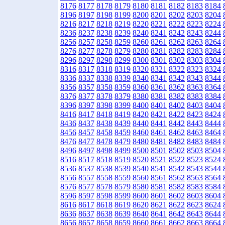
8176
8177
8178
8179
8180
8181
8182
8183
8184
8196
8197
8198
8199
8200
8201
8202
8203
8204
8216
8217
8218
8219
8220
8221
8222
8223
8224
8236
8237
8238
8239
8240
8241
8242
8243
8244
8256
8257
8258
8259
8260
8261
8262
8263
8264
8276
8277
8278
8279
8280
8281
8282
8283
8284
8296
8297
8298
8299
8300
8301
8302
8303
8304
8316
8317
8318
8319
8320
8321
8322
8323
8324
8336
8337
8338
8339
8340
8341
8342
8343
8344
8356
8357
8358
8359
8360
8361
8362
8363
8364
8376
8377
8378
8379
8380
8381
8382
8383
8384
8396
8397
8398
8399
8400
8401
8402
8403
8404
8416
8417
8418
8419
8420
8421
8422
8423
8424
8436
8437
8438
8439
8440
8441
8442
8443
8444
8456
8457
8458
8459
8460
8461
8462
8463
8464
8476
8477
8478
8479
8480
8481
8482
8483
8484
8496
8497
8498
8499
8500
8501
8502
8503
8504
8516
8517
8518
8519
8520
8521
8522
8523
8524
8536
8537
8538
8539
8540
8541
8542
8543
8544
8556
8557
8558
8559
8560
8561
8562
8563
8564
8576
8577
8578
8579
8580
8581
8582
8583
8584
8596
8597
8598
8599
8600
8601
8602
8603
8604
8616
8617
8618
8619
8620
8621
8622
8623
8624
8636
8637
8638
8639
8640
8641
8642
8643
8644
8656
8657
8658
8659
8660
8661
8662
8663
8664