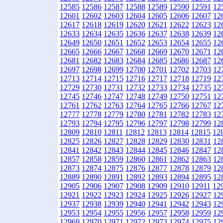
12585
12586
12587
12588
12589
12590
12591
12
12601
12602
12603
12604
12605
12606
12607
12
12617
12618
12619
12620
12621
12622
12623
12
12633
12634
12635
12636
12637
12638
12639
12
12649
12650
12651
12652
12653
12654
12655
12
12665
12666
12667
12668
12669
12670
12671
12
12681
12682
12683
12684
12685
12686
12687
12
12697
12698
12699
12700
12701
12702
12703
12
12713
12714
12715
12716
12717
12718
12719
12
12729
12730
12731
12732
12733
12734
12735
12
12745
12746
12747
12748
12749
12750
12751
12
12761
12762
12763
12764
12765
12766
12767
12
12777
12778
12779
12780
12781
12782
12783
12
12793
12794
12795
12796
12797
12798
12799
12
12809
12810
12811
12812
12813
12814
12815
12
12825
12826
12827
12828
12829
12830
12831
12
12841
12842
12843
12844
12845
12846
12847
12
12857
12858
12859
12860
12861
12862
12863
12
12873
12874
12875
12876
12877
12878
12879
12
12889
12890
12891
12892
12893
12894
12895
12
12905
12906
12907
12908
12909
12910
12911
12
12921
12922
12923
12924
12925
12926
12927
12
12937
12938
12939
12940
12941
12942
12943
12
12953
12954
12955
12956
12957
12958
12959
12
12969
12970
12971
12972
12973
12974
12975
12