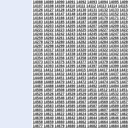
14088
14089
14090
14091
14092
14093
14094
14095
1409
14107
14108
14109
14110
14111
14112
14113
14114
14115
14126
14127
14128
14129
14130
14131
14132
14133
1413
14145
14146
14147
14148
14149
14150
14151
14152
1415
14164
14165
14166
14167
14168
14169
14170
14171
1417
14183
14184
14185
14186
14187
14188
14189
14190
1419
14202
14203
14204
14205
14206
14207
14208
14209
1421
14221
14222
14223
14224
14225
14226
14227
14228
1422
14240
14241
14242
14243
14244
14245
14246
14247
1424
14259
14260
14261
14262
14263
14264
14265
14266
1426
14278
14279
14280
14281
14282
14283
14284
14285
1428
14297
14298
14299
14300
14301
14302
14303
14304
1430
14316
14317
14318
14319
14320
14321
14322
14323
1432
14335
14336
14337
14338
14339
14340
14341
14342
1434
14354
14355
14356
14357
14358
14359
14360
14361
1436
14373
14374
14375
14376
14377
14378
14379
14380
1438
14392
14393
14394
14395
14396
14397
14398
14399
1440
14411
14412
14413
14414
14415
14416
14417
14418
1441
14430
14431
14432
14433
14434
14435
14436
14437
1443
14449
14450
14451
14452
14453
14454
14455
14456
1445
14468
14469
14470
14471
14472
14473
14474
14475
1447
14487
14488
14489
14490
14491
14492
14493
14494
1449
14506
14507
14508
14509
14510
14511
14512
14513
1451
14525
14526
14527
14528
14529
14530
14531
14532
1453
14544
14545
14546
14547
14548
14549
14550
14551
1455
14563
14564
14565
14566
14567
14568
14569
14570
1457
14582
14583
14584
14585
14586
14587
14588
14589
1459
14601
14602
14603
14604
14605
14606
14607
14608
1460
14620
14621
14622
14623
14624
14625
14626
14627
1462
14639
14640
14641
14642
14643
14644
14645
14646
1464
14658
14659
14660
14661
14662
14663
14664
14665
1466
14677
14678
14679
14680
14681
14682
14683
14684
1468