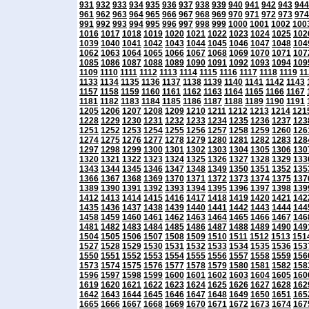
931
932
933
934
935
936
937
938
939
940
941
942
943
944
961
962
963
964
965
966
967
968
969
970
971
972
973
974
991
992
993
994
995
996
997
998
999
1000
1001
1002
100
1016
1017
1018
1019
1020
1021
1022
1023
1024
1025
102
1039
1040
1041
1042
1043
1044
1045
1046
1047
1048
104
1062
1063
1064
1065
1066
1067
1068
1069
1070
1071
107
1085
1086
1087
1088
1089
1090
1091
1092
1093
1094
109
1109
1110
1111
1112
1113
1114
1115
1116
1117
1118
1119
11
1133
1134
1135
1136
1137
1138
1139
1140
1141
1142
1143
1157
1158
1159
1160
1161
1162
1163
1164
1165
1166
1167
1181
1182
1183
1184
1185
1186
1187
1188
1189
1190
1191
1205
1206
1207
1208
1209
1210
1211
1212
1213
1214
121
1228
1229
1230
1231
1232
1233
1234
1235
1236
1237
123
1251
1252
1253
1254
1255
1256
1257
1258
1259
1260
126
1274
1275
1276
1277
1278
1279
1280
1281
1282
1283
128
1297
1298
1299
1300
1301
1302
1303
1304
1305
1306
130
1320
1321
1322
1323
1324
1325
1326
1327
1328
1329
133
1343
1344
1345
1346
1347
1348
1349
1350
1351
1352
135
1366
1367
1368
1369
1370
1371
1372
1373
1374
1375
137
1389
1390
1391
1392
1393
1394
1395
1396
1397
1398
139
1412
1413
1414
1415
1416
1417
1418
1419
1420
1421
142
1435
1436
1437
1438
1439
1440
1441
1442
1443
1444
144
1458
1459
1460
1461
1462
1463
1464
1465
1466
1467
146
1481
1482
1483
1484
1485
1486
1487
1488
1489
1490
149
1504
1505
1506
1507
1508
1509
1510
1511
1512
1513
151
1527
1528
1529
1530
1531
1532
1533
1534
1535
1536
153
1550
1551
1552
1553
1554
1555
1556
1557
1558
1559
156
1573
1574
1575
1576
1577
1578
1579
1580
1581
1582
158
1596
1597
1598
1599
1600
1601
1602
1603
1604
1605
160
1619
1620
1621
1622
1623
1624
1625
1626
1627
1628
162
1642
1643
1644
1645
1646
1647
1648
1649
1650
1651
165
1665
1666
1667
1668
1669
1670
1671
1672
1673
1674
167