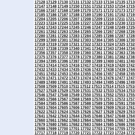
17128
17129
17130
17131
17132
17133
17134
17135
1713
17147
17148
17149
17150
17151
17152
17153
17154
1715
17166
17167
17168
17169
17170
17171
17172
17173
1717
17185
17186
17187
17188
17189
17190
17191
17192
1719
17204
17205
17206
17207
17208
17209
17210
17211
1721
17223
17224
17225
17226
17227
17228
17229
17230
1723
17242
17243
17244
17245
17246
17247
17248
17249
1725
17261
17262
17263
17264
17265
17266
17267
17268
1726
17280
17281
17282
17283
17284
17285
17286
17287
1728
17299
17300
17301
17302
17303
17304
17305
17306
1730
17318
17319
17320
17321
17322
17323
17324
17325
1732
17337
17338
17339
17340
17341
17342
17343
17344
1734
17356
17357
17358
17359
17360
17361
17362
17363
1736
17375
17376
17377
17378
17379
17380
17381
17382
1738
17394
17395
17396
17397
17398
17399
17400
17401
1740
17413
17414
17415
17416
17417
17418
17419
17420
1742
17432
17433
17434
17435
17436
17437
17438
17439
1744
17451
17452
17453
17454
17455
17456
17457
17458
1745
17470
17471
17472
17473
17474
17475
17476
17477
1747
17489
17490
17491
17492
17493
17494
17495
17496
1749
17508
17509
17510
17511
17512
17513
17514
17515
1751
17527
17528
17529
17530
17531
17532
17533
17534
1753
17546
17547
17548
17549
17550
17551
17552
17553
1755
17565
17566
17567
17568
17569
17570
17571
17572
1757
17584
17585
17586
17587
17588
17589
17590
17591
1759
17603
17604
17605
17606
17607
17608
17609
17610
1761
17622
17623
17624
17625
17626
17627
17628
17629
1763
17641
17642
17643
17644
17645
17646
17647
17648
1764
17660
17661
17662
17663
17664
17665
17666
17667
1766
17679
17680
17681
17682
17683
17684
17685
17686
1768
17698
17699
17700
17701
17702
17703
17704
17705
1770
17717
17718
17719
17720
17721
17722
17723
17724
1772