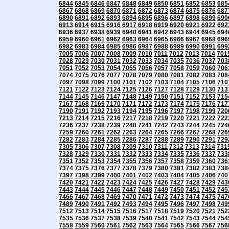
6844
6845
6846
6847
6848
6849
6850
6851
6852
6853
685
6867
6868
6869
6870
6871
6872
6873
6874
6875
6876
687
6890
6891
6892
6893
6894
6895
6896
6897
6898
6899
690
6913
6914
6915
6916
6917
6918
6919
6920
6921
6922
692
6936
6937
6938
6939
6940
6941
6942
6943
6944
6945
694
6959
6960
6961
6962
6963
6964
6965
6966
6967
6968
696
6982
6983
6984
6985
6986
6987
6988
6989
6990
6991
699
7005
7006
7007
7008
7009
7010
7011
7012
7013
7014
701
7028
7029
7030
7031
7032
7033
7034
7035
7036
7037
703
7051
7052
7053
7054
7055
7056
7057
7058
7059
7060
706
7074
7075
7076
7077
7078
7079
7080
7081
7082
7083
708
7097
7098
7099
7100
7101
7102
7103
7104
7105
7106
710
7121
7122
7123
7124
7125
7126
7127
7128
7129
7130
713
7144
7145
7146
7147
7148
7149
7150
7151
7152
7153
715
7167
7168
7169
7170
7171
7172
7173
7174
7175
7176
717
7190
7191
7192
7193
7194
7195
7196
7197
7198
7199
720
7213
7214
7215
7216
7217
7218
7219
7220
7221
7222
722
7236
7237
7238
7239
7240
7241
7242
7243
7244
7245
724
7259
7260
7261
7262
7263
7264
7265
7266
7267
7268
726
7282
7283
7284
7285
7286
7287
7288
7289
7290
7291
729
7305
7306
7307
7308
7309
7310
7311
7312
7313
7314
731
7328
7329
7330
7331
7332
7333
7334
7335
7336
7337
733
7351
7352
7353
7354
7355
7356
7357
7358
7359
7360
736
7374
7375
7376
7377
7378
7379
7380
7381
7382
7383
738
7397
7398
7399
7400
7401
7402
7403
7404
7405
7406
740
7420
7421
7422
7423
7424
7425
7426
7427
7428
7429
743
7443
7444
7445
7446
7447
7448
7449
7450
7451
7452
745
7466
7467
7468
7469
7470
7471
7472
7473
7474
7475
747
7489
7490
7491
7492
7493
7494
7495
7496
7497
7498
749
7512
7513
7514
7515
7516
7517
7518
7519
7520
7521
752
7535
7536
7537
7538
7539
7540
7541
7542
7543
7544
754
7558
7559
7560
7561
7562
7563
7564
7565
7566
7567
756