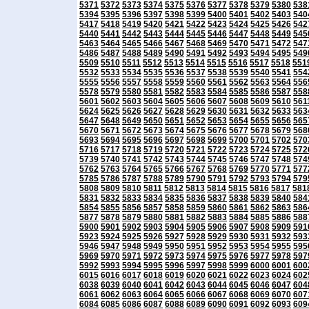
5371
5372
5373
5374
5375
5376
5377
5378
5379
5380
538
5394
5395
5396
5397
5398
5399
5400
5401
5402
5403
540
5417
5418
5419
5420
5421
5422
5423
5424
5425
5426
542
5440
5441
5442
5443
5444
5445
5446
5447
5448
5449
545
5463
5464
5465
5466
5467
5468
5469
5470
5471
5472
547
5486
5487
5488
5489
5490
5491
5492
5493
5494
5495
549
5509
5510
5511
5512
5513
5514
5515
5516
5517
5518
551
5532
5533
5534
5535
5536
5537
5538
5539
5540
5541
554
5555
5556
5557
5558
5559
5560
5561
5562
5563
5564
556
5578
5579
5580
5581
5582
5583
5584
5585
5586
5587
558
5601
5602
5603
5604
5605
5606
5607
5608
5609
5610
561
5624
5625
5626
5627
5628
5629
5630
5631
5632
5633
563
5647
5648
5649
5650
5651
5652
5653
5654
5655
5656
565
5670
5671
5672
5673
5674
5675
5676
5677
5678
5679
568
5693
5694
5695
5696
5697
5698
5699
5700
5701
5702
570
5716
5717
5718
5719
5720
5721
5722
5723
5724
5725
572
5739
5740
5741
5742
5743
5744
5745
5746
5747
5748
574
5762
5763
5764
5765
5766
5767
5768
5769
5770
5771
577
5785
5786
5787
5788
5789
5790
5791
5792
5793
5794
579
5808
5809
5810
5811
5812
5813
5814
5815
5816
5817
581
5831
5832
5833
5834
5835
5836
5837
5838
5839
5840
584
5854
5855
5856
5857
5858
5859
5860
5861
5862
5863
586
5877
5878
5879
5880
5881
5882
5883
5884
5885
5886
588
5900
5901
5902
5903
5904
5905
5906
5907
5908
5909
591
5923
5924
5925
5926
5927
5928
5929
5930
5931
5932
593
5946
5947
5948
5949
5950
5951
5952
5953
5954
5955
595
5969
5970
5971
5972
5973
5974
5975
5976
5977
5978
597
5992
5993
5994
5995
5996
5997
5998
5999
6000
6001
600
6015
6016
6017
6018
6019
6020
6021
6022
6023
6024
602
6038
6039
6040
6041
6042
6043
6044
6045
6046
6047
604
6061
6062
6063
6064
6065
6066
6067
6068
6069
6070
607
6084
6085
6086
6087
6088
6089
6090
6091
6092
6093
609