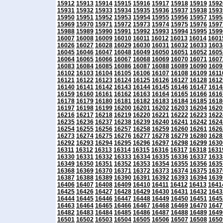
15912
15913
15914
15915
15916
15917
15918
15919
1592
15931
15932
15933
15934
15935
15936
15937
15938
1593
15950
15951
15952
15953
15954
15955
15956
15957
1595
15969
15970
15971
15972
15973
15974
15975
15976
1597
15988
15989
15990
15991
15992
15993
15994
15995
1599
16007
16008
16009
16010
16011
16012
16013
16014
1601
16026
16027
16028
16029
16030
16031
16032
16033
1603
16045
16046
16047
16048
16049
16050
16051
16052
1605
16064
16065
16066
16067
16068
16069
16070
16071
1607
16083
16084
16085
16086
16087
16088
16089
16090
1609
16102
16103
16104
16105
16106
16107
16108
16109
1611
16121
16122
16123
16124
16125
16126
16127
16128
1612
16140
16141
16142
16143
16144
16145
16146
16147
1614
16159
16160
16161
16162
16163
16164
16165
16166
1616
16178
16179
16180
16181
16182
16183
16184
16185
1618
16197
16198
16199
16200
16201
16202
16203
16204
1620
16216
16217
16218
16219
16220
16221
16222
16223
1622
16235
16236
16237
16238
16239
16240
16241
16242
1624
16254
16255
16256
16257
16258
16259
16260
16261
1626
16273
16274
16275
16276
16277
16278
16279
16280
1628
16292
16293
16294
16295
16296
16297
16298
16299
1630
16311
16312
16313
16314
16315
16316
16317
16318
1631
16330
16331
16332
16333
16334
16335
16336
16337
1633
16349
16350
16351
16352
16353
16354
16355
16356
1635
16368
16369
16370
16371
16372
16373
16374
16375
1637
16387
16388
16389
16390
16391
16392
16393
16394
1639
16406
16407
16408
16409
16410
16411
16412
16413
1641
16425
16426
16427
16428
16429
16430
16431
16432
1643
16444
16445
16446
16447
16448
16449
16450
16451
1645
16463
16464
16465
16466
16467
16468
16469
16470
1647
16482
16483
16484
16485
16486
16487
16488
16489
1649
16501
16502
16503
16504
16505
16506
16507
16508
1650