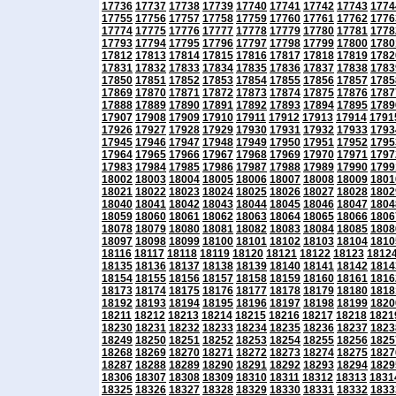
17736
17737
17738
17739
17740
17741
17742
17743
1774
17755
17756
17757
17758
17759
17760
17761
17762
1776
17774
17775
17776
17777
17778
17779
17780
17781
1778
17793
17794
17795
17796
17797
17798
17799
17800
1780
17812
17813
17814
17815
17816
17817
17818
17819
1782
17831
17832
17833
17834
17835
17836
17837
17838
1783
17850
17851
17852
17853
17854
17855
17856
17857
1785
17869
17870
17871
17872
17873
17874
17875
17876
1787
17888
17889
17890
17891
17892
17893
17894
17895
1789
17907
17908
17909
17910
17911
17912
17913
17914
1791
17926
17927
17928
17929
17930
17931
17932
17933
1793
17945
17946
17947
17948
17949
17950
17951
17952
1795
17964
17965
17966
17967
17968
17969
17970
17971
1797
17983
17984
17985
17986
17987
17988
17989
17990
1799
18002
18003
18004
18005
18006
18007
18008
18009
1801
18021
18022
18023
18024
18025
18026
18027
18028
1802
18040
18041
18042
18043
18044
18045
18046
18047
1804
18059
18060
18061
18062
18063
18064
18065
18066
1806
18078
18079
18080
18081
18082
18083
18084
18085
1808
18097
18098
18099
18100
18101
18102
18103
18104
1810
18116
18117
18118
18119
18120
18121
18122
18123
1812
18135
18136
18137
18138
18139
18140
18141
18142
1814
18154
18155
18156
18157
18158
18159
18160
18161
1816
18173
18174
18175
18176
18177
18178
18179
18180
1818
18192
18193
18194
18195
18196
18197
18198
18199
1820
18211
18212
18213
18214
18215
18216
18217
18218
1821
18230
18231
18232
18233
18234
18235
18236
18237
1823
18249
18250
18251
18252
18253
18254
18255
18256
1825
18268
18269
18270
18271
18272
18273
18274
18275
1827
18287
18288
18289
18290
18291
18292
18293
18294
1829
18306
18307
18308
18309
18310
18311
18312
18313
1831
18325
18326
18327
18328
18329
18330
18331
18332
1833