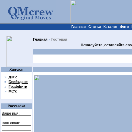
Главная
Статьи
Каталог
Фото
Главная
»
Гостевая
Пожалуйста, оставляйте сво
Хип-хоп
»
ДЖ'с
»
Брейкданс
»
Граффити
»
МС'с
Рассылка
Ваше имя:
Ваш email: