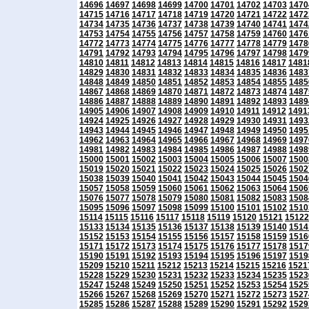
14696
14697
14698
14699
14700
14701
14702
14703
1470
14715
14716
14717
14718
14719
14720
14721
14722
1472
14734
14735
14736
14737
14738
14739
14740
14741
1474
14753
14754
14755
14756
14757
14758
14759
14760
1476
14772
14773
14774
14775
14776
14777
14778
14779
1478
14791
14792
14793
14794
14795
14796
14797
14798
1479
14810
14811
14812
14813
14814
14815
14816
14817
1481
14829
14830
14831
14832
14833
14834
14835
14836
1483
14848
14849
14850
14851
14852
14853
14854
14855
1485
14867
14868
14869
14870
14871
14872
14873
14874
1487
14886
14887
14888
14889
14890
14891
14892
14893
1489
14905
14906
14907
14908
14909
14910
14911
14912
1491
14924
14925
14926
14927
14928
14929
14930
14931
1493
14943
14944
14945
14946
14947
14948
14949
14950
1495
14962
14963
14964
14965
14966
14967
14968
14969
1497
14981
14982
14983
14984
14985
14986
14987
14988
1498
15000
15001
15002
15003
15004
15005
15006
15007
1500
15019
15020
15021
15022
15023
15024
15025
15026
1502
15038
15039
15040
15041
15042
15043
15044
15045
1504
15057
15058
15059
15060
15061
15062
15063
15064
1506
15076
15077
15078
15079
15080
15081
15082
15083
1508
15095
15096
15097
15098
15099
15100
15101
15102
1510
15114
15115
15116
15117
15118
15119
15120
15121
15122
15133
15134
15135
15136
15137
15138
15139
15140
1514
15152
15153
15154
15155
15156
15157
15158
15159
1516
15171
15172
15173
15174
15175
15176
15177
15178
1517
15190
15191
15192
15193
15194
15195
15196
15197
1519
15209
15210
15211
15212
15213
15214
15215
15216
1521
15228
15229
15230
15231
15232
15233
15234
15235
1523
15247
15248
15249
15250
15251
15252
15253
15254
1525
15266
15267
15268
15269
15270
15271
15272
15273
1527
15285
15286
15287
15288
15289
15290
15291
15292
1529