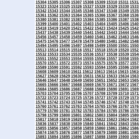
15304
15305
15306
15307
15308
15309
15310
15311
1531
15323
15324
15325
15326
15327
15328
15329
15330
1533
15342
15343
15344
15345
15346
15347
15348
15349
1535
15361
15362
15363
15364
15365
15366
15367
15368
1536
15380
15381
15382
15383
15384
15385
15386
15387
1538
15399
15400
15401
15402
15403
15404
15405
15406
1540
15418
15419
15420
15421
15422
15423
15424
15425
1542
15437
15438
15439
15440
15441
15442
15443
15444
1544
15456
15457
15458
15459
15460
15461
15462
15463
1546
15475
15476
15477
15478
15479
15480
15481
15482
1548
15494
15495
15496
15497
15498
15499
15500
15501
1550
15513
15514
15515
15516
15517
15518
15519
15520
1552
15532
15533
15534
15535
15536
15537
15538
15539
1554
15551
15552
15553
15554
15555
15556
15557
15558
1555
15570
15571
15572
15573
15574
15575
15576
15577
1557
15589
15590
15591
15592
15593
15594
15595
15596
1559
15608
15609
15610
15611
15612
15613
15614
15615
1561
15627
15628
15629
15630
15631
15632
15633
15634
1563
15646
15647
15648
15649
15650
15651
15652
15653
1565
15665
15666
15667
15668
15669
15670
15671
15672
1567
15684
15685
15686
15687
15688
15689
15690
15691
1569
15703
15704
15705
15706
15707
15708
15709
15710
1571
15722
15723
15724
15725
15726
15727
15728
15729
1573
15741
15742
15743
15744
15745
15746
15747
15748
1574
15760
15761
15762
15763
15764
15765
15766
15767
1576
15779
15780
15781
15782
15783
15784
15785
15786
1578
15798
15799
15800
15801
15802
15803
15804
15805
1580
15817
15818
15819
15820
15821
15822
15823
15824
1582
15836
15837
15838
15839
15840
15841
15842
15843
1584
15855
15856
15857
15858
15859
15860
15861
15862
1586
15874
15875
15876
15877
15878
15879
15880
15881
1588
15893
15894
15895
15896
15897
15898
15899
15900
1590