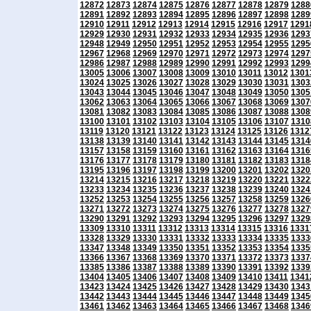
12872
12873
12874
12875
12876
12877
12878
12879
1288
12891
12892
12893
12894
12895
12896
12897
12898
1289
12910
12911
12912
12913
12914
12915
12916
12917
1291
12929
12930
12931
12932
12933
12934
12935
12936
1293
12948
12949
12950
12951
12952
12953
12954
12955
1295
12967
12968
12969
12970
12971
12972
12973
12974
1297
12986
12987
12988
12989
12990
12991
12992
12993
1299
13005
13006
13007
13008
13009
13010
13011
13012
1301
13024
13025
13026
13027
13028
13029
13030
13031
1303
13043
13044
13045
13046
13047
13048
13049
13050
1305
13062
13063
13064
13065
13066
13067
13068
13069
1307
13081
13082
13083
13084
13085
13086
13087
13088
1308
13100
13101
13102
13103
13104
13105
13106
13107
1310
13119
13120
13121
13122
13123
13124
13125
13126
1312
13138
13139
13140
13141
13142
13143
13144
13145
1314
13157
13158
13159
13160
13161
13162
13163
13164
1316
13176
13177
13178
13179
13180
13181
13182
13183
1318
13195
13196
13197
13198
13199
13200
13201
13202
1320
13214
13215
13216
13217
13218
13219
13220
13221
1322
13233
13234
13235
13236
13237
13238
13239
13240
1324
13252
13253
13254
13255
13256
13257
13258
13259
1326
13271
13272
13273
13274
13275
13276
13277
13278
1327
13290
13291
13292
13293
13294
13295
13296
13297
1329
13309
13310
13311
13312
13313
13314
13315
13316
1331
13328
13329
13330
13331
13332
13333
13334
13335
1333
13347
13348
13349
13350
13351
13352
13353
13354
1335
13366
13367
13368
13369
13370
13371
13372
13373
1337
13385
13386
13387
13388
13389
13390
13391
13392
1339
13404
13405
13406
13407
13408
13409
13410
13411
1341
13423
13424
13425
13426
13427
13428
13429
13430
1343
13442
13443
13444
13445
13446
13447
13448
13449
1345
13461
13462
13463
13464
13465
13466
13467
13468
1346