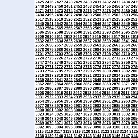
2425
2426
2427
2428
2429
2430
2431
2432
2433
2434
243
2448
2449
2450
2451
2452
2453
2454
2455
2456
2457
245
2471
2472
2473
2474
2475
2476
2477
2478
2479
2480
248
2494
2495
2496
2497
2498
2499
2500
2501
2502
2503
250
2517
2518
2519
2520
2521
2522
2523
2524
2525
2526
252
2540
2541
2542
2543
2544
2545
2546
2547
2548
2549
255
2563
2564
2565
2566
2567
2568
2569
2570
2571
2572
257
2586
2587
2588
2589
2590
2591
2592
2593
2594
2595
259
2609
2610
2611
2612
2613
2614
2615
2616
2617
2618
261
2632
2633
2634
2635
2636
2637
2638
2639
2640
2641
264
2655
2656
2657
2658
2659
2660
2661
2662
2663
2664
266
2678
2679
2680
2681
2682
2683
2684
2685
2686
2687
268
2701
2702
2703
2704
2705
2706
2707
2708
2709
2710
271
2724
2725
2726
2727
2728
2729
2730
2731
2732
2733
273
2747
2748
2749
2750
2751
2752
2753
2754
2755
2756
275
2770
2771
2772
2773
2774
2775
2776
2777
2778
2779
278
2793
2794
2795
2796
2797
2798
2799
2800
2801
2802
280
2816
2817
2818
2819
2820
2821
2822
2823
2824
2825
282
2839
2840
2841
2842
2843
2844
2845
2846
2847
2848
284
2862
2863
2864
2865
2866
2867
2868
2869
2870
2871
287
2885
2886
2887
2888
2889
2890
2891
2892
2893
2894
289
2908
2909
2910
2911
2912
2913
2914
2915
2916
2917
291
2931
2932
2933
2934
2935
2936
2937
2938
2939
2940
294
2954
2955
2956
2957
2958
2959
2960
2961
2962
2963
296
2977
2978
2979
2980
2981
2982
2983
2984
2985
2986
298
3000
3001
3002
3003
3004
3005
3006
3007
3008
3009
301
3023
3024
3025
3026
3027
3028
3029
3030
3031
3032
303
3046
3047
3048
3049
3050
3051
3052
3053
3054
3055
305
3069
3070
3071
3072
3073
3074
3075
3076
3077
3078
307
3092
3093
3094
3095
3096
3097
3098
3099
3100
3101
310
3115
3116
3117
3118
3119
3120
3121
3122
3123
3124
3125
3138
3139
3140
3141
3142
3143
3144
3145
3146
3147
314