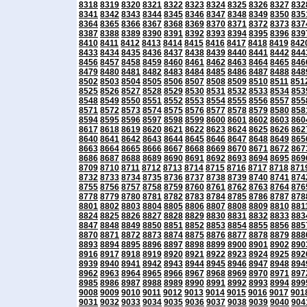
8318
8319
8320
8321
8322
8323
8324
8325
8326
8327
832
8341
8342
8343
8344
8345
8346
8347
8348
8349
8350
835
8364
8365
8366
8367
8368
8369
8370
8371
8372
8373
837
8387
8388
8389
8390
8391
8392
8393
8394
8395
8396
839
8410
8411
8412
8413
8414
8415
8416
8417
8418
8419
842
8433
8434
8435
8436
8437
8438
8439
8440
8441
8442
844
8456
8457
8458
8459
8460
8461
8462
8463
8464
8465
846
8479
8480
8481
8482
8483
8484
8485
8486
8487
8488
848
8502
8503
8504
8505
8506
8507
8508
8509
8510
8511
851
8525
8526
8527
8528
8529
8530
8531
8532
8533
8534
853
8548
8549
8550
8551
8552
8553
8554
8555
8556
8557
855
8571
8572
8573
8574
8575
8576
8577
8578
8579
8580
858
8594
8595
8596
8597
8598
8599
8600
8601
8602
8603
860
8617
8618
8619
8620
8621
8622
8623
8624
8625
8626
862
8640
8641
8642
8643
8644
8645
8646
8647
8648
8649
865
8663
8664
8665
8666
8667
8668
8669
8670
8671
8672
867
8686
8687
8688
8689
8690
8691
8692
8693
8694
8695
869
8709
8710
8711
8712
8713
8714
8715
8716
8717
8718
871
8732
8733
8734
8735
8736
8737
8738
8739
8740
8741
874
8755
8756
8757
8758
8759
8760
8761
8762
8763
8764
876
8778
8779
8780
8781
8782
8783
8784
8785
8786
8787
878
8801
8802
8803
8804
8805
8806
8807
8808
8809
8810
881
8824
8825
8826
8827
8828
8829
8830
8831
8832
8833
883
8847
8848
8849
8850
8851
8852
8853
8854
8855
8856
885
8870
8871
8872
8873
8874
8875
8876
8877
8878
8879
888
8893
8894
8895
8896
8897
8898
8899
8900
8901
8902
890
8916
8917
8918
8919
8920
8921
8922
8923
8924
8925
892
8939
8940
8941
8942
8943
8944
8945
8946
8947
8948
894
8962
8963
8964
8965
8966
8967
8968
8969
8970
8971
897
8985
8986
8987
8988
8989
8990
8991
8992
8993
8994
899
9008
9009
9010
9011
9012
9013
9014
9015
9016
9017
901
9031
9032
9033
9034
9035
9036
9037
9038
9039
9040
904