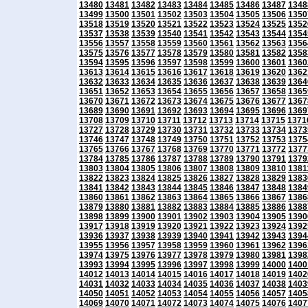
13480
13481
13482
13483
13484
13485
13486
13487
1348
13499
13500
13501
13502
13503
13504
13505
13506
1350
13518
13519
13520
13521
13522
13523
13524
13525
1352
13537
13538
13539
13540
13541
13542
13543
13544
1354
13556
13557
13558
13559
13560
13561
13562
13563
1356
13575
13576
13577
13578
13579
13580
13581
13582
1358
13594
13595
13596
13597
13598
13599
13600
13601
1360
13613
13614
13615
13616
13617
13618
13619
13620
1362
13632
13633
13634
13635
13636
13637
13638
13639
1364
13651
13652
13653
13654
13655
13656
13657
13658
1365
13670
13671
13672
13673
13674
13675
13676
13677
1367
13689
13690
13691
13692
13693
13694
13695
13696
1369
13708
13709
13710
13711
13712
13713
13714
13715
1371
13727
13728
13729
13730
13731
13732
13733
13734
1373
13746
13747
13748
13749
13750
13751
13752
13753
1375
13765
13766
13767
13768
13769
13770
13771
13772
1377
13784
13785
13786
13787
13788
13789
13790
13791
1379
13803
13804
13805
13806
13807
13808
13809
13810
1381
13822
13823
13824
13825
13826
13827
13828
13829
1383
13841
13842
13843
13844
13845
13846
13847
13848
1384
13860
13861
13862
13863
13864
13865
13866
13867
1386
13879
13880
13881
13882
13883
13884
13885
13886
1388
13898
13899
13900
13901
13902
13903
13904
13905
1390
13917
13918
13919
13920
13921
13922
13923
13924
1392
13936
13937
13938
13939
13940
13941
13942
13943
1394
13955
13956
13957
13958
13959
13960
13961
13962
1396
13974
13975
13976
13977
13978
13979
13980
13981
1398
13993
13994
13995
13996
13997
13998
13999
14000
1400
14012
14013
14014
14015
14016
14017
14018
14019
1402
14031
14032
14033
14034
14035
14036
14037
14038
1403
14050
14051
14052
14053
14054
14055
14056
14057
1405
14069
14070
14071
14072
14073
14074
14075
14076
1407