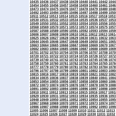
10435
10436
10437
10438
10439
10440
10441
10442
1044
10454
10455
10456
10457
10458
10459
10460
10461
1046
10473
10474
10475
10476
10477
10478
10479
10480
1048
10492
10493
10494
10495
10496
10497
10498
10499
1050
10511
10512
10513
10514
10515
10516
10517
10518
1051
10530
10531
10532
10533
10534
10535
10536
10537
1053
10549
10550
10551
10552
10553
10554
10555
10556
1055
10568
10569
10570
10571
10572
10573
10574
10575
1057
10587
10588
10589
10590
10591
10592
10593
10594
1059
10606
10607
10608
10609
10610
10611
10612
10613
1061
10625
10626
10627
10628
10629
10630
10631
10632
1063
10644
10645
10646
10647
10648
10649
10650
10651
1065
10663
10664
10665
10666
10667
10668
10669
10670
1067
10682
10683
10684
10685
10686
10687
10688
10689
1069
10701
10702
10703
10704
10705
10706
10707
10708
1070
10720
10721
10722
10723
10724
10725
10726
10727
1072
10739
10740
10741
10742
10743
10744
10745
10746
1074
10758
10759
10760
10761
10762
10763
10764
10765
1076
10777
10778
10779
10780
10781
10782
10783
10784
1078
10796
10797
10798
10799
10800
10801
10802
10803
1080
10815
10816
10817
10818
10819
10820
10821
10822
1082
10834
10835
10836
10837
10838
10839
10840
10841
1084
10853
10854
10855
10856
10857
10858
10859
10860
1086
10872
10873
10874
10875
10876
10877
10878
10879
1088
10891
10892
10893
10894
10895
10896
10897
10898
1089
10910
10911
10912
10913
10914
10915
10916
10917
1091
10929
10930
10931
10932
10933
10934
10935
10936
1093
10948
10949
10950
10951
10952
10953
10954
10955
1095
10967
10968
10969
10970
10971
10972
10973
10974
1097
10986
10987
10988
10989
10990
10991
10992
10993
1099
11005
11006
11007
11008
11009
11010
11011
11012
11013
11024
11025
11026
11027
11028
11029
11030
11031
11032