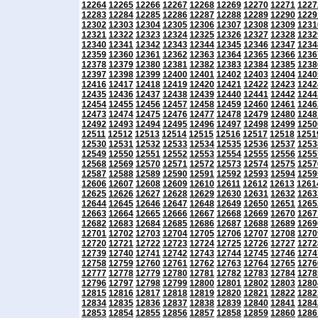
12264
12265
12266
12267
12268
12269
12270
12271
1227
12283
12284
12285
12286
12287
12288
12289
12290
1229
12302
12303
12304
12305
12306
12307
12308
12309
1231
12321
12322
12323
12324
12325
12326
12327
12328
1232
12340
12341
12342
12343
12344
12345
12346
12347
1234
12359
12360
12361
12362
12363
12364
12365
12366
1236
12378
12379
12380
12381
12382
12383
12384
12385
1238
12397
12398
12399
12400
12401
12402
12403
12404
1240
12416
12417
12418
12419
12420
12421
12422
12423
1242
12435
12436
12437
12438
12439
12440
12441
12442
1244
12454
12455
12456
12457
12458
12459
12460
12461
1246
12473
12474
12475
12476
12477
12478
12479
12480
1248
12492
12493
12494
12495
12496
12497
12498
12499
1250
12511
12512
12513
12514
12515
12516
12517
12518
1251
12530
12531
12532
12533
12534
12535
12536
12537
1253
12549
12550
12551
12552
12553
12554
12555
12556
1255
12568
12569
12570
12571
12572
12573
12574
12575
1257
12587
12588
12589
12590
12591
12592
12593
12594
1259
12606
12607
12608
12609
12610
12611
12612
12613
1261
12625
12626
12627
12628
12629
12630
12631
12632
1263
12644
12645
12646
12647
12648
12649
12650
12651
1265
12663
12664
12665
12666
12667
12668
12669
12670
1267
12682
12683
12684
12685
12686
12687
12688
12689
1269
12701
12702
12703
12704
12705
12706
12707
12708
1270
12720
12721
12722
12723
12724
12725
12726
12727
1272
12739
12740
12741
12742
12743
12744
12745
12746
1274
12758
12759
12760
12761
12762
12763
12764
12765
1276
12777
12778
12779
12780
12781
12782
12783
12784
1278
12796
12797
12798
12799
12800
12801
12802
12803
1280
12815
12816
12817
12818
12819
12820
12821
12822
1282
12834
12835
12836
12837
12838
12839
12840
12841
1284
12853
12854
12855
12856
12857
12858
12859
12860
1286