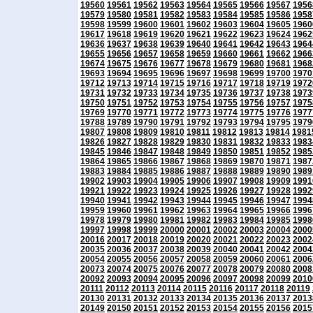
19560
19561
19562
19563
19564
19565
19566
19567
1956
19579
19580
19581
19582
19583
19584
19585
19586
1958
19598
19599
19600
19601
19602
19603
19604
19605
1960
19617
19618
19619
19620
19621
19622
19623
19624
1962
19636
19637
19638
19639
19640
19641
19642
19643
1964
19655
19656
19657
19658
19659
19660
19661
19662
1966
19674
19675
19676
19677
19678
19679
19680
19681
1968
19693
19694
19695
19696
19697
19698
19699
19700
1970
19712
19713
19714
19715
19716
19717
19718
19719
1972
19731
19732
19733
19734
19735
19736
19737
19738
1973
19750
19751
19752
19753
19754
19755
19756
19757
1975
19769
19770
19771
19772
19773
19774
19775
19776
1977
19788
19789
19790
19791
19792
19793
19794
19795
1979
19807
19808
19809
19810
19811
19812
19813
19814
1981
19826
19827
19828
19829
19830
19831
19832
19833
1983
19845
19846
19847
19848
19849
19850
19851
19852
1985
19864
19865
19866
19867
19868
19869
19870
19871
1987
19883
19884
19885
19886
19887
19888
19889
19890
1989
19902
19903
19904
19905
19906
19907
19908
19909
1991
19921
19922
19923
19924
19925
19926
19927
19928
1992
19940
19941
19942
19943
19944
19945
19946
19947
1994
19959
19960
19961
19962
19963
19964
19965
19966
1996
19978
19979
19980
19981
19982
19983
19984
19985
1998
19997
19998
19999
20000
20001
20002
20003
20004
2000
20016
20017
20018
20019
20020
20021
20022
20023
2002
20035
20036
20037
20038
20039
20040
20041
20042
2004
20054
20055
20056
20057
20058
20059
20060
20061
2006
20073
20074
20075
20076
20077
20078
20079
20080
2008
20092
20093
20094
20095
20096
20097
20098
20099
2010
20111
20112
20113
20114
20115
20116
20117
20118
20119
20130
20131
20132
20133
20134
20135
20136
20137
2013
20149
20150
20151
20152
20153
20154
20155
20156
2015