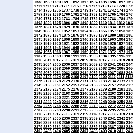
1688
1689
1690
1691
1692
1693
1694
1695
1696
1697
169
1711
1712
1713
1714
1715
1716
1717
1718
1719
1720
172
1734
1735
1736
1737
1738
1739
1740
1741
1742
1743
174
1757
1758
1759
1760
1761
1762
1763
1764
1765
1766
176
1780
1781
1782
1783
1784
1785
1786
1787
1788
1789
179
1803
1804
1805
1806
1807
1808
1809
1810
1811
1812
181
1826
1827
1828
1829
1830
1831
1832
1833
1834
1835
183
1849
1850
1851
1852
1853
1854
1855
1856
1857
1858
185
1872
1873
1874
1875
1876
1877
1878
1879
1880
1881
188
1895
1896
1897
1898
1899
1900
1901
1902
1903
1904
190
1918
1919
1920
1921
1922
1923
1924
1925
1926
1927
192
1941
1942
1943
1944
1945
1946
1947
1948
1949
1950
195
1964
1965
1966
1967
1968
1969
1970
1971
1972
1973
197
1987
1988
1989
1990
1991
1992
1993
1994
1995
1996
199
2010
2011
2012
2013
2014
2015
2016
2017
2018
2019
202
2033
2034
2035
2036
2037
2038
2039
2040
2041
2042
204
2056
2057
2058
2059
2060
2061
2062
2063
2064
2065
206
2079
2080
2081
2082
2083
2084
2085
2086
2087
2088
208
2102
2103
2104
2105
2106
2107
2108
2109
2110
2111
211
2126
2127
2128
2129
2130
2131
2132
2133
2134
2135
213
2149
2150
2151
2152
2153
2154
2155
2156
2157
2158
215
2172
2173
2174
2175
2176
2177
2178
2179
2180
2181
218
2195
2196
2197
2198
2199
2200
2201
2202
2203
2204
220
2218
2219
2220
2221
2222
2223
2224
2225
2226
2227
222
2241
2242
2243
2244
2245
2246
2247
2248
2249
2250
225
2264
2265
2266
2267
2268
2269
2270
2271
2272
2273
227
2287
2288
2289
2290
2291
2292
2293
2294
2295
2296
229
2310
2311
2312
2313
2314
2315
2316
2317
2318
2319
232
2333
2334
2335
2336
2337
2338
2339
2340
2341
2342
234
2356
2357
2358
2359
2360
2361
2362
2363
2364
2365
236
2379
2380
2381
2382
2383
2384
2385
2386
2387
2388
238
2402
2403
2404
2405
2406
2407
2408
2409
2410
2411
241