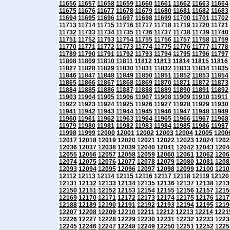
11656
11657
11658
11659
11660
11661
11662
11663
11664
11675
11676
11677
11678
11679
11680
11681
11682
11683
11694
11695
11696
11697
11698
11699
11700
11701
11702
11713
11714
11715
11716
11717
11718
11719
11720
11721
11732
11733
11734
11735
11736
11737
11738
11739
11740
11751
11752
11753
11754
11755
11756
11757
11758
11759
11770
11771
11772
11773
11774
11775
11776
11777
11778
11789
11790
11791
11792
11793
11794
11795
11796
11797
11808
11809
11810
11811
11812
11813
11814
11815
11816
11827
11828
11829
11830
11831
11832
11833
11834
11835
11846
11847
11848
11849
11850
11851
11852
11853
11854
11865
11866
11867
11868
11869
11870
11871
11872
11873
11884
11885
11886
11887
11888
11889
11890
11891
11892
11903
11904
11905
11906
11907
11908
11909
11910
11911
11922
11923
11924
11925
11926
11927
11928
11929
11930
11941
11942
11943
11944
11945
11946
11947
11948
11949
11960
11961
11962
11963
11964
11965
11966
11967
11968
11979
11980
11981
11982
11983
11984
11985
11986
11987
11998
11999
12000
12001
12002
12003
12004
12005
1200
12017
12018
12019
12020
12021
12022
12023
12024
1202
12036
12037
12038
12039
12040
12041
12042
12043
1204
12055
12056
12057
12058
12059
12060
12061
12062
1206
12074
12075
12076
12077
12078
12079
12080
12081
1208
12093
12094
12095
12096
12097
12098
12099
12100
1210
12112
12113
12114
12115
12116
12117
12118
12119
12120
12131
12132
12133
12134
12135
12136
12137
12138
1213
12150
12151
12152
12153
12154
12155
12156
12157
1215
12169
12170
12171
12172
12173
12174
12175
12176
1217
12188
12189
12190
12191
12192
12193
12194
12195
1219
12207
12208
12209
12210
12211
12212
12213
12214
1221
12226
12227
12228
12229
12230
12231
12232
12233
1223
12245
12246
12247
12248
12249
12250
12251
12252
1225