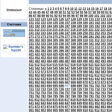
Страницы:
«
1
2
3
4
5
6
7
8
9
10
11
12
13
14
15
16
17
18
19
Отписаться
43
44
45
46
47
48
49
50
51
52
53
54
55
56
57
58
59
60
61
6
86
87
88
89
90
91
92
93
94
95
96
97
98
99
100
101
102
103
121
122
123
124
125
126
127
128
129
130
131
132
133
134
151
152
153
154
155
156
157
158
159
160
161
162
163
164
Счетчики
181
182
183
184
185
186
187
188
189
190
191
192
193
194
211
212
213
214
215
216
217
218
219
220
221
222
223
224
241
242
243
244
245
246
247
248
249
250
251
252
253
254
271
272
273
274
275
276
277
278
279
280
281
282
283
284
301
302
303
304
305
306
307
308
309
310
311
312
313
314
331
332
333
334
335
336
337
338
339
340
341
342
343
344
361
362
363
364
365
366
367
368
369
370
371
372
373
374
391
392
393
394
395
396
397
398
399
400
401
402
403
404
421
422
423
424
425
426
427
428
429
430
431
432
433
434
451
452
453
454
455
456
457
458
459
460
461
462
463
464
481
482
483
484
485
486
487
488
489
490
491
492
493
494
511
512
513
514
515
516
517
518
519
520
521
522
523
524
541
542
543
544
545
546
547
548
549
550
551
552
553
554
571
572
573
574
575
576
577
578
579
580
581
582
583
584
601
602
603
604
605
606
607
608
609
610
611
612
613
614
631
632
633
634
635
636
637
638
639
640
641
642
643
644
661
662
663
664
665
666
667
668
669
670
671
672
673
674
691
692
693
694
695
696
697
698
699
700
701
702
703
704
721
722
723
724
725
726
727
728
729
730
731
732
733
734
751
752
753
754
755
756
757
758
759
760
761
762
763
764
781
782
783
784
785
786
787
788
789
790
791
792
793
794
811
812
813
814
815
816
817
818
819
820
821
822
823
824
841
842
843
844
845
846
847
848
849
850
851
852
853
854
871
872
873
874
875
876
877
878
879
880
881
882
883
884
901
902
903
904
905
906
907
908
909
910
911
912
913
914