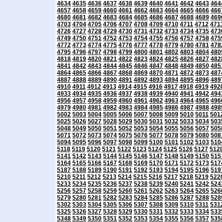
4634
4635
4636
4637
4638
4639
4640
4641
4642
4643
464
4657
4658
4659
4660
4661
4662
4663
4664
4665
4666
466
4680
4681
4682
4683
4684
4685
4686
4687
4688
4689
469
4703
4704
4705
4706
4707
4708
4709
4710
4711
4712
471
4726
4727
4728
4729
4730
4731
4732
4733
4734
4735
473
4749
4750
4751
4752
4753
4754
4755
4756
4757
4758
475
4772
4773
4774
4775
4776
4777
4778
4779
4780
4781
478
4795
4796
4797
4798
4799
4800
4801
4802
4803
4804
480
4818
4819
4820
4821
4822
4823
4824
4825
4826
4827
482
4841
4842
4843
4844
4845
4846
4847
4848
4849
4850
485
4864
4865
4866
4867
4868
4869
4870
4871
4872
4873
487
4887
4888
4889
4890
4891
4892
4893
4894
4895
4896
489
4910
4911
4912
4913
4914
4915
4916
4917
4918
4919
492
4933
4934
4935
4936
4937
4938
4939
4940
4941
4942
494
4956
4957
4958
4959
4960
4961
4962
4963
4964
4965
496
4979
4980
4981
4982
4983
4984
4985
4986
4987
4988
498
5002
5003
5004
5005
5006
5007
5008
5009
5010
5011
501
5025
5026
5027
5028
5029
5030
5031
5032
5033
5034
503
5048
5049
5050
5051
5052
5053
5054
5055
5056
5057
505
5071
5072
5073
5074
5075
5076
5077
5078
5079
5080
508
5094
5095
5096
5097
5098
5099
5100
5101
5102
5103
510
5118
5119
5120
5121
5122
5123
5124
5125
5126
5127
512
5141
5142
5143
5144
5145
5146
5147
5148
5149
5150
515
5164
5165
5166
5167
5168
5169
5170
5171
5172
5173
517
5187
5188
5189
5190
5191
5192
5193
5194
5195
5196
519
5210
5211
5212
5213
5214
5215
5216
5217
5218
5219
522
5233
5234
5235
5236
5237
5238
5239
5240
5241
5242
524
5256
5257
5258
5259
5260
5261
5262
5263
5264
5265
526
5279
5280
5281
5282
5283
5284
5285
5286
5287
5288
528
5302
5303
5304
5305
5306
5307
5308
5309
5310
5311
531
5325
5326
5327
5328
5329
5330
5331
5332
5333
5334
533
5348
5349
5350
5351
5352
5353
5354
5355
5356
5357
535