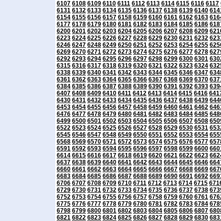
6107
6108
6109
6110
6111
6112
6113
6114
6115
6116
6117
6131
6132
6133
6134
6135
6136
6137
6138
6139
6140
614
6154
6155
6156
6157
6158
6159
6160
6161
6162
6163
616
6177
6178
6179
6180
6181
6182
6183
6184
6185
6186
618
6200
6201
6202
6203
6204
6205
6206
6207
6208
6209
621
6223
6224
6225
6226
6227
6228
6229
6230
6231
6232
623
6246
6247
6248
6249
6250
6251
6252
6253
6254
6255
625
6269
6270
6271
6272
6273
6274
6275
6276
6277
6278
627
6292
6293
6294
6295
6296
6297
6298
6299
6300
6301
630
6315
6316
6317
6318
6319
6320
6321
6322
6323
6324
632
6338
6339
6340
6341
6342
6343
6344
6345
6346
6347
634
6361
6362
6363
6364
6365
6366
6367
6368
6369
6370
637
6384
6385
6386
6387
6388
6389
6390
6391
6392
6393
639
6407
6408
6409
6410
6411
6412
6413
6414
6415
6416
641
6430
6431
6432
6433
6434
6435
6436
6437
6438
6439
644
6453
6454
6455
6456
6457
6458
6459
6460
6461
6462
646
6476
6477
6478
6479
6480
6481
6482
6483
6484
6485
648
6499
6500
6501
6502
6503
6504
6505
6506
6507
6508
650
6522
6523
6524
6525
6526
6527
6528
6529
6530
6531
653
6545
6546
6547
6548
6549
6550
6551
6552
6553
6554
655
6568
6569
6570
6571
6572
6573
6574
6575
6576
6577
657
6591
6592
6593
6594
6595
6596
6597
6598
6599
6600
660
6614
6615
6616
6617
6618
6619
6620
6621
6622
6623
662
6637
6638
6639
6640
6641
6642
6643
6644
6645
6646
664
6660
6661
6662
6663
6664
6665
6666
6667
6668
6669
667
6683
6684
6685
6686
6687
6688
6689
6690
6691
6692
669
6706
6707
6708
6709
6710
6711
6712
6713
6714
6715
671
6729
6730
6731
6732
6733
6734
6735
6736
6737
6738
673
6752
6753
6754
6755
6756
6757
6758
6759
6760
6761
676
6775
6776
6777
6778
6779
6780
6781
6782
6783
6784
678
6798
6799
6800
6801
6802
6803
6804
6805
6806
6807
680
6821
6822
6823
6824
6825
6826
6827
6828
6829
6830
683