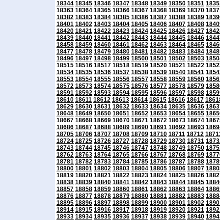
18344
18345
18346
18347
18348
18349
18350
18351
1835
18363
18364
18365
18366
18367
18368
18369
18370
1837
18382
18383
18384
18385
18386
18387
18388
18389
1839
18401
18402
18403
18404
18405
18406
18407
18408
1840
18420
18421
18422
18423
18424
18425
18426
18427
1842
18439
18440
18441
18442
18443
18444
18445
18446
1844
18458
18459
18460
18461
18462
18463
18464
18465
1846
18477
18478
18479
18480
18481
18482
18483
18484
1848
18496
18497
18498
18499
18500
18501
18502
18503
1850
18515
18516
18517
18518
18519
18520
18521
18522
1852
18534
18535
18536
18537
18538
18539
18540
18541
1854
18553
18554
18555
18556
18557
18558
18559
18560
1856
18572
18573
18574
18575
18576
18577
18578
18579
1858
18591
18592
18593
18594
18595
18596
18597
18598
1859
18610
18611
18612
18613
18614
18615
18616
18617
1861
18629
18630
18631
18632
18633
18634
18635
18636
1863
18648
18649
18650
18651
18652
18653
18654
18655
1865
18667
18668
18669
18670
18671
18672
18673
18674
1867
18686
18687
18688
18689
18690
18691
18692
18693
1869
18705
18706
18707
18708
18709
18710
18711
18712
1871
18724
18725
18726
18727
18728
18729
18730
18731
1873
18743
18744
18745
18746
18747
18748
18749
18750
1875
18762
18763
18764
18765
18766
18767
18768
18769
1877
18781
18782
18783
18784
18785
18786
18787
18788
1878
18800
18801
18802
18803
18804
18805
18806
18807
1880
18819
18820
18821
18822
18823
18824
18825
18826
1882
18838
18839
18840
18841
18842
18843
18844
18845
1884
18857
18858
18859
18860
18861
18862
18863
18864
1886
18876
18877
18878
18879
18880
18881
18882
18883
1888
18895
18896
18897
18898
18899
18900
18901
18902
1890
18914
18915
18916
18917
18918
18919
18920
18921
1892
18933
18934
18935
18936
18937
18938
18939
18940
1894