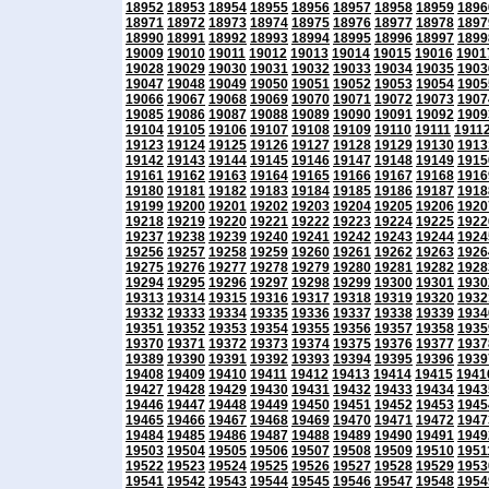
18952
18953
18954
18955
18956
18957
18958
18959
1896
18971
18972
18973
18974
18975
18976
18977
18978
1897
18990
18991
18992
18993
18994
18995
18996
18997
1899
19009
19010
19011
19012
19013
19014
19015
19016
1901
19028
19029
19030
19031
19032
19033
19034
19035
1903
19047
19048
19049
19050
19051
19052
19053
19054
1905
19066
19067
19068
19069
19070
19071
19072
19073
1907
19085
19086
19087
19088
19089
19090
19091
19092
1909
19104
19105
19106
19107
19108
19109
19110
19111
1911
19123
19124
19125
19126
19127
19128
19129
19130
1913
19142
19143
19144
19145
19146
19147
19148
19149
1915
19161
19162
19163
19164
19165
19166
19167
19168
1916
19180
19181
19182
19183
19184
19185
19186
19187
1918
19199
19200
19201
19202
19203
19204
19205
19206
1920
19218
19219
19220
19221
19222
19223
19224
19225
1922
19237
19238
19239
19240
19241
19242
19243
19244
1924
19256
19257
19258
19259
19260
19261
19262
19263
1926
19275
19276
19277
19278
19279
19280
19281
19282
1928
19294
19295
19296
19297
19298
19299
19300
19301
1930
19313
19314
19315
19316
19317
19318
19319
19320
1932
19332
19333
19334
19335
19336
19337
19338
19339
1934
19351
19352
19353
19354
19355
19356
19357
19358
1935
19370
19371
19372
19373
19374
19375
19376
19377
1937
19389
19390
19391
19392
19393
19394
19395
19396
1939
19408
19409
19410
19411
19412
19413
19414
19415
1941
19427
19428
19429
19430
19431
19432
19433
19434
1943
19446
19447
19448
19449
19450
19451
19452
19453
1945
19465
19466
19467
19468
19469
19470
19471
19472
1947
19484
19485
19486
19487
19488
19489
19490
19491
1949
19503
19504
19505
19506
19507
19508
19509
19510
1951
19522
19523
19524
19525
19526
19527
19528
19529
1953
19541
19542
19543
19544
19545
19546
19547
19548
1954