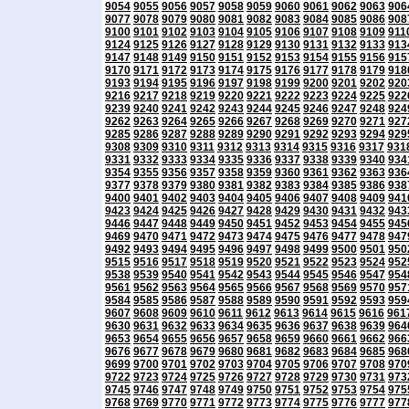
9054
9055
9056
9057
9058
9059
9060
9061
9062
9063
906
9077
9078
9079
9080
9081
9082
9083
9084
9085
9086
908
9100
9101
9102
9103
9104
9105
9106
9107
9108
9109
911
9124
9125
9126
9127
9128
9129
9130
9131
9132
9133
913
9147
9148
9149
9150
9151
9152
9153
9154
9155
9156
915
9170
9171
9172
9173
9174
9175
9176
9177
9178
9179
918
9193
9194
9195
9196
9197
9198
9199
9200
9201
9202
920
9216
9217
9218
9219
9220
9221
9222
9223
9224
9225
922
9239
9240
9241
9242
9243
9244
9245
9246
9247
9248
924
9262
9263
9264
9265
9266
9267
9268
9269
9270
9271
927
9285
9286
9287
9288
9289
9290
9291
9292
9293
9294
929
9308
9309
9310
9311
9312
9313
9314
9315
9316
9317
931
9331
9332
9333
9334
9335
9336
9337
9338
9339
9340
934
9354
9355
9356
9357
9358
9359
9360
9361
9362
9363
936
9377
9378
9379
9380
9381
9382
9383
9384
9385
9386
938
9400
9401
9402
9403
9404
9405
9406
9407
9408
9409
941
9423
9424
9425
9426
9427
9428
9429
9430
9431
9432
943
9446
9447
9448
9449
9450
9451
9452
9453
9454
9455
945
9469
9470
9471
9472
9473
9474
9475
9476
9477
9478
947
9492
9493
9494
9495
9496
9497
9498
9499
9500
9501
950
9515
9516
9517
9518
9519
9520
9521
9522
9523
9524
952
9538
9539
9540
9541
9542
9543
9544
9545
9546
9547
954
9561
9562
9563
9564
9565
9566
9567
9568
9569
9570
957
9584
9585
9586
9587
9588
9589
9590
9591
9592
9593
959
9607
9608
9609
9610
9611
9612
9613
9614
9615
9616
961
9630
9631
9632
9633
9634
9635
9636
9637
9638
9639
964
9653
9654
9655
9656
9657
9658
9659
9660
9661
9662
966
9676
9677
9678
9679
9680
9681
9682
9683
9684
9685
968
9699
9700
9701
9702
9703
9704
9705
9706
9707
9708
970
9722
9723
9724
9725
9726
9727
9728
9729
9730
9731
973
9745
9746
9747
9748
9749
9750
9751
9752
9753
9754
975
9768
9769
9770
9771
9772
9773
9774
9775
9776
9777
977