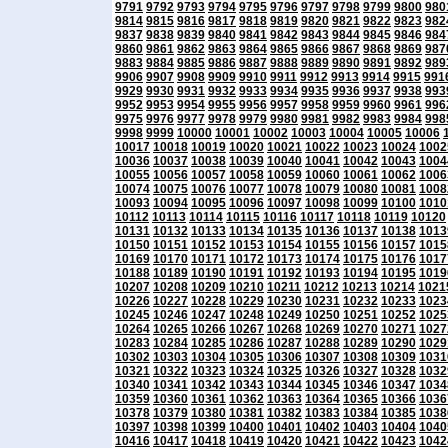
9791
9792
9793
9794
9795
9796
9797
9798
9799
9800
980
9814
9815
9816
9817
9818
9819
9820
9821
9822
9823
982
9837
9838
9839
9840
9841
9842
9843
9844
9845
9846
984
9860
9861
9862
9863
9864
9865
9866
9867
9868
9869
987
9883
9884
9885
9886
9887
9888
9889
9890
9891
9892
989
9906
9907
9908
9909
9910
9911
9912
9913
9914
9915
991
9929
9930
9931
9932
9933
9934
9935
9936
9937
9938
993
9952
9953
9954
9955
9956
9957
9958
9959
9960
9961
996
9975
9976
9977
9978
9979
9980
9981
9982
9983
9984
998
9998
9999
10000
10001
10002
10003
10004
10005
10006
10017
10018
10019
10020
10021
10022
10023
10024
1002
10036
10037
10038
10039
10040
10041
10042
10043
1004
10055
10056
10057
10058
10059
10060
10061
10062
1006
10074
10075
10076
10077
10078
10079
10080
10081
1008
10093
10094
10095
10096
10097
10098
10099
10100
1010
10112
10113
10114
10115
10116
10117
10118
10119
10120
10131
10132
10133
10134
10135
10136
10137
10138
1013
10150
10151
10152
10153
10154
10155
10156
10157
1015
10169
10170
10171
10172
10173
10174
10175
10176
1017
10188
10189
10190
10191
10192
10193
10194
10195
1019
10207
10208
10209
10210
10211
10212
10213
10214
1021
10226
10227
10228
10229
10230
10231
10232
10233
1023
10245
10246
10247
10248
10249
10250
10251
10252
1025
10264
10265
10266
10267
10268
10269
10270
10271
1027
10283
10284
10285
10286
10287
10288
10289
10290
1029
10302
10303
10304
10305
10306
10307
10308
10309
1031
10321
10322
10323
10324
10325
10326
10327
10328
1032
10340
10341
10342
10343
10344
10345
10346
10347
1034
10359
10360
10361
10362
10363
10364
10365
10366
1036
10378
10379
10380
10381
10382
10383
10384
10385
1038
10397
10398
10399
10400
10401
10402
10403
10404
1040
10416
10417
10418
10419
10420
10421
10422
10423
1042