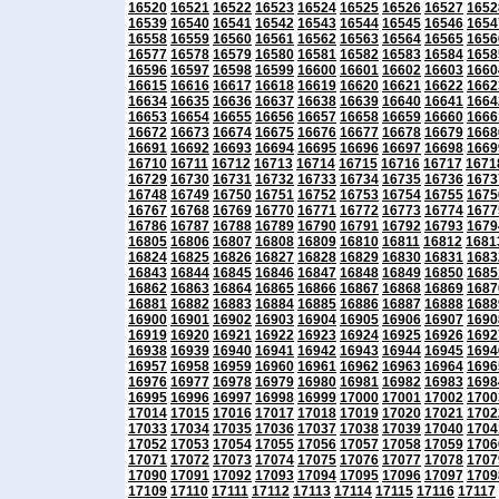
16520
16521
16522
16523
16524
16525
16526
16527
1652
16539
16540
16541
16542
16543
16544
16545
16546
1654
16558
16559
16560
16561
16562
16563
16564
16565
1656
16577
16578
16579
16580
16581
16582
16583
16584
1658
16596
16597
16598
16599
16600
16601
16602
16603
1660
16615
16616
16617
16618
16619
16620
16621
16622
1662
16634
16635
16636
16637
16638
16639
16640
16641
1664
16653
16654
16655
16656
16657
16658
16659
16660
1666
16672
16673
16674
16675
16676
16677
16678
16679
1668
16691
16692
16693
16694
16695
16696
16697
16698
1669
16710
16711
16712
16713
16714
16715
16716
16717
1671
16729
16730
16731
16732
16733
16734
16735
16736
1673
16748
16749
16750
16751
16752
16753
16754
16755
1675
16767
16768
16769
16770
16771
16772
16773
16774
1677
16786
16787
16788
16789
16790
16791
16792
16793
1679
16805
16806
16807
16808
16809
16810
16811
16812
1681
16824
16825
16826
16827
16828
16829
16830
16831
1683
16843
16844
16845
16846
16847
16848
16849
16850
1685
16862
16863
16864
16865
16866
16867
16868
16869
1687
16881
16882
16883
16884
16885
16886
16887
16888
1688
16900
16901
16902
16903
16904
16905
16906
16907
1690
16919
16920
16921
16922
16923
16924
16925
16926
1692
16938
16939
16940
16941
16942
16943
16944
16945
1694
16957
16958
16959
16960
16961
16962
16963
16964
1696
16976
16977
16978
16979
16980
16981
16982
16983
1698
16995
16996
16997
16998
16999
17000
17001
17002
1700
17014
17015
17016
17017
17018
17019
17020
17021
1702
17033
17034
17035
17036
17037
17038
17039
17040
1704
17052
17053
17054
17055
17056
17057
17058
17059
1706
17071
17072
17073
17074
17075
17076
17077
17078
1707
17090
17091
17092
17093
17094
17095
17096
17097
1709
17109
17110
17111
17112
17113
17114
17115
17116
17117