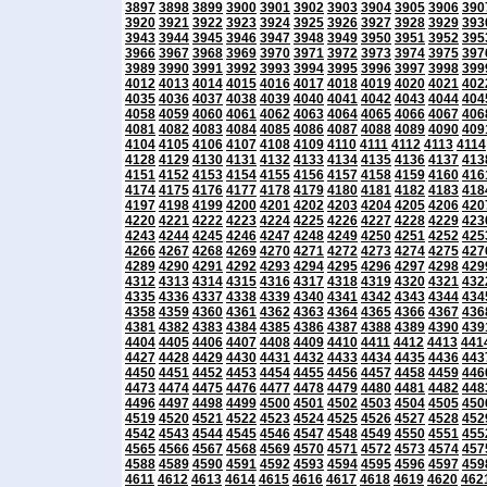
3897
3898
3899
3900
3901
3902
3903
3904
3905
3906
390
3920
3921
3922
3923
3924
3925
3926
3927
3928
3929
393
3943
3944
3945
3946
3947
3948
3949
3950
3951
3952
395
3966
3967
3968
3969
3970
3971
3972
3973
3974
3975
397
3989
3990
3991
3992
3993
3994
3995
3996
3997
3998
399
4012
4013
4014
4015
4016
4017
4018
4019
4020
4021
402
4035
4036
4037
4038
4039
4040
4041
4042
4043
4044
404
4058
4059
4060
4061
4062
4063
4064
4065
4066
4067
406
4081
4082
4083
4084
4085
4086
4087
4088
4089
4090
409
4104
4105
4106
4107
4108
4109
4110
4111
4112
4113
4114
4128
4129
4130
4131
4132
4133
4134
4135
4136
4137
413
4151
4152
4153
4154
4155
4156
4157
4158
4159
4160
416
4174
4175
4176
4177
4178
4179
4180
4181
4182
4183
418
4197
4198
4199
4200
4201
4202
4203
4204
4205
4206
420
4220
4221
4222
4223
4224
4225
4226
4227
4228
4229
423
4243
4244
4245
4246
4247
4248
4249
4250
4251
4252
425
4266
4267
4268
4269
4270
4271
4272
4273
4274
4275
427
4289
4290
4291
4292
4293
4294
4295
4296
4297
4298
429
4312
4313
4314
4315
4316
4317
4318
4319
4320
4321
432
4335
4336
4337
4338
4339
4340
4341
4342
4343
4344
434
4358
4359
4360
4361
4362
4363
4364
4365
4366
4367
436
4381
4382
4383
4384
4385
4386
4387
4388
4389
4390
439
4404
4405
4406
4407
4408
4409
4410
4411
4412
4413
441
4427
4428
4429
4430
4431
4432
4433
4434
4435
4436
443
4450
4451
4452
4453
4454
4455
4456
4457
4458
4459
446
4473
4474
4475
4476
4477
4478
4479
4480
4481
4482
448
4496
4497
4498
4499
4500
4501
4502
4503
4504
4505
450
4519
4520
4521
4522
4523
4524
4525
4526
4527
4528
452
4542
4543
4544
4545
4546
4547
4548
4549
4550
4551
455
4565
4566
4567
4568
4569
4570
4571
4572
4573
4574
457
4588
4589
4590
4591
4592
4593
4594
4595
4596
4597
459
4611
4612
4613
4614
4615
4616
4617
4618
4619
4620
462