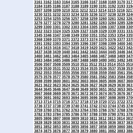
3161
3162
3163
3164
3165
3166
3167
3168
3169
3170
317
3184
3185
3186
3187
3188
3189
3190
3191
3192
3193
319
3207
3208
3209
3210
3211
3212
3213
3214
3215
3216
321
3230
3231
3232
3233
3234
3235
3236
3237
3238
3239
324
3253
3254
3255
3256
3257
3258
3259
3260
3261
3262
326
3276
3277
3278
3279
3280
3281
3282
3283
3284
3285
328
3299
3300
3301
3302
3303
3304
3305
3306
3307
3308
330
3322
3323
3324
3325
3326
3327
3328
3329
3330
3331
333
3345
3346
3347
3348
3349
3350
3351
3352
3353
3354
335
3368
3369
3370
3371
3372
3373
3374
3375
3376
3377
337
3391
3392
3393
3394
3395
3396
3397
3398
3399
3400
340
3414
3415
3416
3417
3418
3419
3420
3421
3422
3423
342
3437
3438
3439
3440
3441
3442
3443
3444
3445
3446
344
3460
3461
3462
3463
3464
3465
3466
3467
3468
3469
347
3483
3484
3485
3486
3487
3488
3489
3490
3491
3492
349
3506
3507
3508
3509
3510
3511
3512
3513
3514
3515
351
3529
3530
3531
3532
3533
3534
3535
3536
3537
3538
353
3552
3553
3554
3555
3556
3557
3558
3559
3560
3561
356
3575
3576
3577
3578
3579
3580
3581
3582
3583
3584
358
3598
3599
3600
3601
3602
3603
3604
3605
3606
3607
360
3621
3622
3623
3624
3625
3626
3627
3628
3629
3630
363
3644
3645
3646
3647
3648
3649
3650
3651
3652
3653
365
3667
3668
3669
3670
3671
3672
3673
3674
3675
3676
367
3690
3691
3692
3693
3694
3695
3696
3697
3698
3699
370
3713
3714
3715
3716
3717
3718
3719
3720
3721
3722
372
3736
3737
3738
3739
3740
3741
3742
3743
3744
3745
374
3759
3760
3761
3762
3763
3764
3765
3766
3767
3768
376
3782
3783
3784
3785
3786
3787
3788
3789
3790
3791
379
3805
3806
3807
3808
3809
3810
3811
3812
3813
3814
381
3828
3829
3830
3831
3832
3833
3834
3835
3836
3837
383
3851
3852
3853
3854
3855
3856
3857
3858
3859
3860
386
3874
3875
3876
3877
3878
3879
3880
3881
3882
3883
388