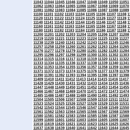
11043
11044
11045
11046
11047
11048
11049
11050
11051
11062
11063
11064
11065
11066
11067
11068
11069
11070
11081
11082
11083
11084
11085
11086
11087
11088
11089
11100
11101
11102
11103
11104
11105
11106
11107
11108
1
11120
11121
11122
11123
11124
11125
11126
11127
11128
1
11140
11141
11142
11143
11144
11145
11146
11147
11148
1
11160
11161
11162
11163
11164
11165
11166
11167
11168
1
11180
11181
11182
11183
11184
11185
11186
11187
11188
1
11200
11201
11202
11203
11204
11205
11206
11207
11208
11219
11220
11221
11222
11223
11224
11225
11226
11227
11238
11239
11240
11241
11242
11243
11244
11245
11246
11257
11258
11259
11260
11261
11262
11263
11264
11265
11276
11277
11278
11279
11280
11281
11282
11283
11284
11295
11296
11297
11298
11299
11300
11301
11302
11303
11314
11315
11316
11317
11318
11319
11320
11321
11322
11333
11334
11335
11336
11337
11338
11339
11340
11341
11352
11353
11354
11355
11356
11357
11358
11359
11360
11371
11372
11373
11374
11375
11376
11377
11378
11379
11390
11391
11392
11393
11394
11395
11396
11397
11398
11409
11410
11411
11412
11413
11414
11415
11416
11417
11428
11429
11430
11431
11432
11433
11434
11435
11436
11447
11448
11449
11450
11451
11452
11453
11454
11455
11466
11467
11468
11469
11470
11471
11472
11473
11474
11485
11486
11487
11488
11489
11490
11491
11492
11493
11504
11505
11506
11507
11508
11509
11510
11511
11512
11523
11524
11525
11526
11527
11528
11529
11530
11531
11542
11543
11544
11545
11546
11547
11548
11549
11550
11561
11562
11563
11564
11565
11566
11567
11568
11569
11580
11581
11582
11583
11584
11585
11586
11587
11588
11599
11600
11601
11602
11603
11604
11605
11606
11607
11618
11619
11620
11621
11622
11623
11624
11625
11626
11637
11638
11639
11640
11641
11642
11643
11644
11645