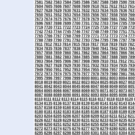
7581
7582
7583
7584
7585
7586
7587
7588
7589
7590
759
7604
7605
7606
7607
7608
7609
7610
7611
7612
7613
761
7627
7628
7629
7630
7631
7632
7633
7634
7635
7636
763
7650
7651
7652
7653
7654
7655
7656
7657
7658
7659
766
7673
7674
7675
7676
7677
7678
7679
7680
7681
7682
768
7696
7697
7698
7699
7700
7701
7702
7703
7704
7705
770
7719
7720
7721
7722
7723
7724
7725
7726
7727
7728
772
7742
7743
7744
7745
7746
7747
7748
7749
7750
7751
775
7765
7766
7767
7768
7769
7770
7771
7772
7773
7774
777
7788
7789
7790
7791
7792
7793
7794
7795
7796
7797
779
7811
7812
7813
7814
7815
7816
7817
7818
7819
7820
782
7834
7835
7836
7837
7838
7839
7840
7841
7842
7843
784
7857
7858
7859
7860
7861
7862
7863
7864
7865
7866
786
7880
7881
7882
7883
7884
7885
7886
7887
7888
7889
789
7903
7904
7905
7906
7907
7908
7909
7910
7911
7912
791
7926
7927
7928
7929
7930
7931
7932
7933
7934
7935
793
7949
7950
7951
7952
7953
7954
7955
7956
7957
7958
795
7972
7973
7974
7975
7976
7977
7978
7979
7980
7981
798
7995
7996
7997
7998
7999
8000
8001
8002
8003
8004
800
8018
8019
8020
8021
8022
8023
8024
8025
8026
8027
802
8041
8042
8043
8044
8045
8046
8047
8048
8049
8050
805
8064
8065
8066
8067
8068
8069
8070
8071
8072
8073
807
8087
8088
8089
8090
8091
8092
8093
8094
8095
8096
809
8110
8111
8112
8113
8114
8115
8116
8117
8118
8119
8120
8134
8135
8136
8137
8138
8139
8140
8141
8142
8143
814
8157
8158
8159
8160
8161
8162
8163
8164
8165
8166
816
8180
8181
8182
8183
8184
8185
8186
8187
8188
8189
819
8203
8204
8205
8206
8207
8208
8209
8210
8211
8212
821
8226
8227
8228
8229
8230
8231
8232
8233
8234
8235
823
8249
8250
8251
8252
8253
8254
8255
8256
8257
8258
825
8272
8273
8274
8275
8276
8277
8278
8279
8280
8281
828
8295
8296
8297
8298
8299
8300
8301
8302
8303
8304
830