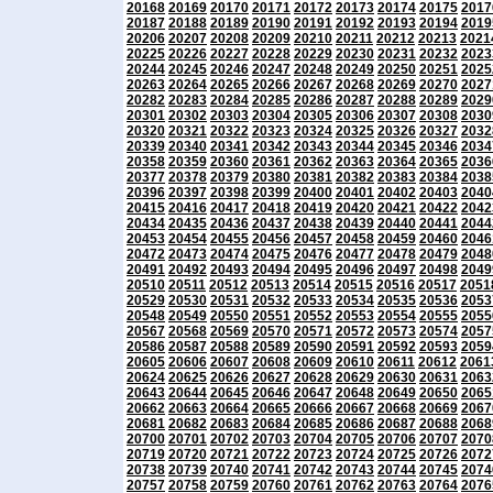
20168
20169
20170
20171
20172
20173
20174
20175
2017
20187
20188
20189
20190
20191
20192
20193
20194
2019
20206
20207
20208
20209
20210
20211
20212
20213
2021
20225
20226
20227
20228
20229
20230
20231
20232
2023
20244
20245
20246
20247
20248
20249
20250
20251
2025
20263
20264
20265
20266
20267
20268
20269
20270
2027
20282
20283
20284
20285
20286
20287
20288
20289
2029
20301
20302
20303
20304
20305
20306
20307
20308
2030
20320
20321
20322
20323
20324
20325
20326
20327
2032
20339
20340
20341
20342
20343
20344
20345
20346
2034
20358
20359
20360
20361
20362
20363
20364
20365
2036
20377
20378
20379
20380
20381
20382
20383
20384
2038
20396
20397
20398
20399
20400
20401
20402
20403
2040
20415
20416
20417
20418
20419
20420
20421
20422
2042
20434
20435
20436
20437
20438
20439
20440
20441
2044
20453
20454
20455
20456
20457
20458
20459
20460
2046
20472
20473
20474
20475
20476
20477
20478
20479
2048
20491
20492
20493
20494
20495
20496
20497
20498
2049
20510
20511
20512
20513
20514
20515
20516
20517
2051
20529
20530
20531
20532
20533
20534
20535
20536
2053
20548
20549
20550
20551
20552
20553
20554
20555
2055
20567
20568
20569
20570
20571
20572
20573
20574
2057
20586
20587
20588
20589
20590
20591
20592
20593
2059
20605
20606
20607
20608
20609
20610
20611
20612
2061
20624
20625
20626
20627
20628
20629
20630
20631
2063
20643
20644
20645
20646
20647
20648
20649
20650
2065
20662
20663
20664
20665
20666
20667
20668
20669
2067
20681
20682
20683
20684
20685
20686
20687
20688
2068
20700
20701
20702
20703
20704
20705
20706
20707
2070
20719
20720
20721
20722
20723
20724
20725
20726
2072
20738
20739
20740
20741
20742
20743
20744
20745
2074
20757
20758
20759
20760
20761
20762
20763
20764
2076