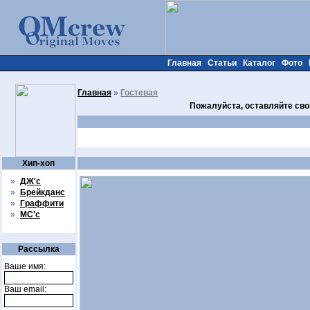
Главная
Статьи
Каталог
Фото
Главная
»
Гостевая
Пожалуйста, оставляйте сво
Хип-хоп
»
ДЖ'с
»
Брейкданс
»
Граффити
»
МС'с
Рассылка
Ваше имя:
Ваш email: