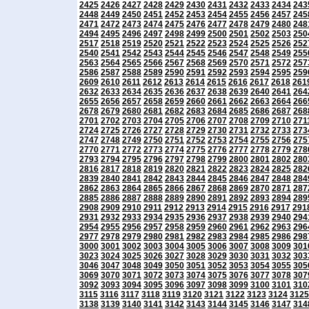
2425
2426
2427
2428
2429
2430
2431
2432
2433
2434
243
2448
2449
2450
2451
2452
2453
2454
2455
2456
2457
245
2471
2472
2473
2474
2475
2476
2477
2478
2479
2480
248
2494
2495
2496
2497
2498
2499
2500
2501
2502
2503
250
2517
2518
2519
2520
2521
2522
2523
2524
2525
2526
252
2540
2541
2542
2543
2544
2545
2546
2547
2548
2549
255
2563
2564
2565
2566
2567
2568
2569
2570
2571
2572
257
2586
2587
2588
2589
2590
2591
2592
2593
2594
2595
259
2609
2610
2611
2612
2613
2614
2615
2616
2617
2618
261
2632
2633
2634
2635
2636
2637
2638
2639
2640
2641
264
2655
2656
2657
2658
2659
2660
2661
2662
2663
2664
266
2678
2679
2680
2681
2682
2683
2684
2685
2686
2687
268
2701
2702
2703
2704
2705
2706
2707
2708
2709
2710
271
2724
2725
2726
2727
2728
2729
2730
2731
2732
2733
273
2747
2748
2749
2750
2751
2752
2753
2754
2755
2756
275
2770
2771
2772
2773
2774
2775
2776
2777
2778
2779
278
2793
2794
2795
2796
2797
2798
2799
2800
2801
2802
280
2816
2817
2818
2819
2820
2821
2822
2823
2824
2825
282
2839
2840
2841
2842
2843
2844
2845
2846
2847
2848
284
2862
2863
2864
2865
2866
2867
2868
2869
2870
2871
287
2885
2886
2887
2888
2889
2890
2891
2892
2893
2894
289
2908
2909
2910
2911
2912
2913
2914
2915
2916
2917
291
2931
2932
2933
2934
2935
2936
2937
2938
2939
2940
294
2954
2955
2956
2957
2958
2959
2960
2961
2962
2963
296
2977
2978
2979
2980
2981
2982
2983
2984
2985
2986
298
3000
3001
3002
3003
3004
3005
3006
3007
3008
3009
301
3023
3024
3025
3026
3027
3028
3029
3030
3031
3032
303
3046
3047
3048
3049
3050
3051
3052
3053
3054
3055
305
3069
3070
3071
3072
3073
3074
3075
3076
3077
3078
307
3092
3093
3094
3095
3096
3097
3098
3099
3100
3101
310
3115
3116
3117
3118
3119
3120
3121
3122
3123
3124
3125
3138
3139
3140
3141
3142
3143
3144
3145
3146
3147
314