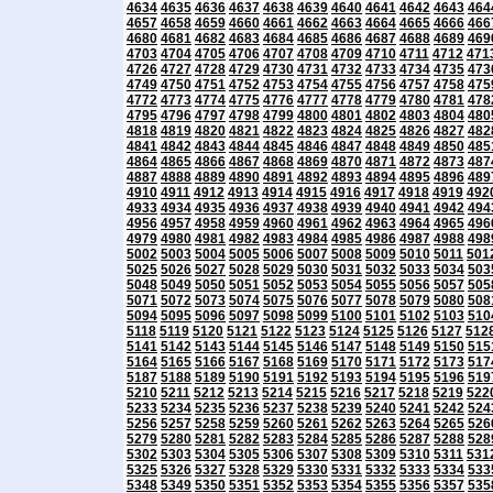
4634
4635
4636
4637
4638
4639
4640
4641
4642
4643
464
4657
4658
4659
4660
4661
4662
4663
4664
4665
4666
466
4680
4681
4682
4683
4684
4685
4686
4687
4688
4689
469
4703
4704
4705
4706
4707
4708
4709
4710
4711
4712
471
4726
4727
4728
4729
4730
4731
4732
4733
4734
4735
473
4749
4750
4751
4752
4753
4754
4755
4756
4757
4758
475
4772
4773
4774
4775
4776
4777
4778
4779
4780
4781
478
4795
4796
4797
4798
4799
4800
4801
4802
4803
4804
480
4818
4819
4820
4821
4822
4823
4824
4825
4826
4827
482
4841
4842
4843
4844
4845
4846
4847
4848
4849
4850
485
4864
4865
4866
4867
4868
4869
4870
4871
4872
4873
487
4887
4888
4889
4890
4891
4892
4893
4894
4895
4896
489
4910
4911
4912
4913
4914
4915
4916
4917
4918
4919
492
4933
4934
4935
4936
4937
4938
4939
4940
4941
4942
494
4956
4957
4958
4959
4960
4961
4962
4963
4964
4965
496
4979
4980
4981
4982
4983
4984
4985
4986
4987
4988
498
5002
5003
5004
5005
5006
5007
5008
5009
5010
5011
501
5025
5026
5027
5028
5029
5030
5031
5032
5033
5034
503
5048
5049
5050
5051
5052
5053
5054
5055
5056
5057
505
5071
5072
5073
5074
5075
5076
5077
5078
5079
5080
508
5094
5095
5096
5097
5098
5099
5100
5101
5102
5103
510
5118
5119
5120
5121
5122
5123
5124
5125
5126
5127
512
5141
5142
5143
5144
5145
5146
5147
5148
5149
5150
515
5164
5165
5166
5167
5168
5169
5170
5171
5172
5173
517
5187
5188
5189
5190
5191
5192
5193
5194
5195
5196
519
5210
5211
5212
5213
5214
5215
5216
5217
5218
5219
522
5233
5234
5235
5236
5237
5238
5239
5240
5241
5242
524
5256
5257
5258
5259
5260
5261
5262
5263
5264
5265
526
5279
5280
5281
5282
5283
5284
5285
5286
5287
5288
528
5302
5303
5304
5305
5306
5307
5308
5309
5310
5311
531
5325
5326
5327
5328
5329
5330
5331
5332
5333
5334
533
5348
5349
5350
5351
5352
5353
5354
5355
5356
5357
535