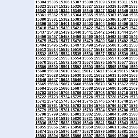
15304
15305
15306
15307
15308
15309
15310
15311
1531
15323
15324
15325
15326
15327
15328
15329
15330
1533
15342
15343
15344
15345
15346
15347
15348
15349
1535
15361
15362
15363
15364
15365
15366
15367
15368
1536
15380
15381
15382
15383
15384
15385
15386
15387
1538
15399
15400
15401
15402
15403
15404
15405
15406
1540
15418
15419
15420
15421
15422
15423
15424
15425
1542
15437
15438
15439
15440
15441
15442
15443
15444
1544
15456
15457
15458
15459
15460
15461
15462
15463
1546
15475
15476
15477
15478
15479
15480
15481
15482
1548
15494
15495
15496
15497
15498
15499
15500
15501
1550
15513
15514
15515
15516
15517
15518
15519
15520
1552
15532
15533
15534
15535
15536
15537
15538
15539
1554
15551
15552
15553
15554
15555
15556
15557
15558
1555
15570
15571
15572
15573
15574
15575
15576
15577
1557
15589
15590
15591
15592
15593
15594
15595
15596
1559
15608
15609
15610
15611
15612
15613
15614
15615
1561
15627
15628
15629
15630
15631
15632
15633
15634
1563
15646
15647
15648
15649
15650
15651
15652
15653
1565
15665
15666
15667
15668
15669
15670
15671
15672
1567
15684
15685
15686
15687
15688
15689
15690
15691
1569
15703
15704
15705
15706
15707
15708
15709
15710
1571
15722
15723
15724
15725
15726
15727
15728
15729
1573
15741
15742
15743
15744
15745
15746
15747
15748
1574
15760
15761
15762
15763
15764
15765
15766
15767
1576
15779
15780
15781
15782
15783
15784
15785
15786
1578
15798
15799
15800
15801
15802
15803
15804
15805
1580
15817
15818
15819
15820
15821
15822
15823
15824
1582
15836
15837
15838
15839
15840
15841
15842
15843
1584
15855
15856
15857
15858
15859
15860
15861
15862
1586
15874
15875
15876
15877
15878
15879
15880
15881
1588
15893
15894
15895
15896
15897
15898
15899
15900
1590