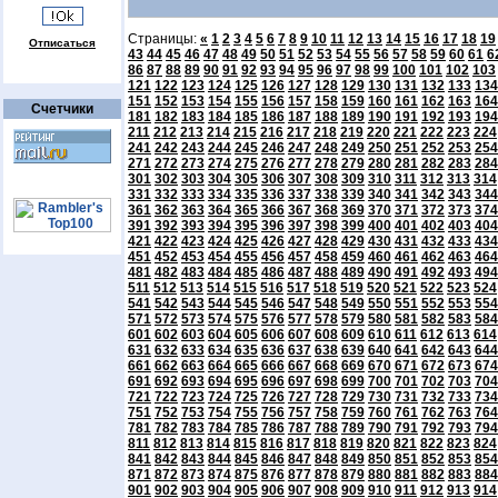
Страницы:
«
1
2
3
4
5
6
7
8
9
10
11
12
13
14
15
16
17
18
19
Отписаться
43
44
45
46
47
48
49
50
51
52
53
54
55
56
57
58
59
60
61
6
86
87
88
89
90
91
92
93
94
95
96
97
98
99
100
101
102
103
121
122
123
124
125
126
127
128
129
130
131
132
133
134
151
152
153
154
155
156
157
158
159
160
161
162
163
164
Счетчики
181
182
183
184
185
186
187
188
189
190
191
192
193
194
211
212
213
214
215
216
217
218
219
220
221
222
223
224
241
242
243
244
245
246
247
248
249
250
251
252
253
254
271
272
273
274
275
276
277
278
279
280
281
282
283
284
301
302
303
304
305
306
307
308
309
310
311
312
313
314
331
332
333
334
335
336
337
338
339
340
341
342
343
344
361
362
363
364
365
366
367
368
369
370
371
372
373
374
391
392
393
394
395
396
397
398
399
400
401
402
403
404
421
422
423
424
425
426
427
428
429
430
431
432
433
434
451
452
453
454
455
456
457
458
459
460
461
462
463
464
481
482
483
484
485
486
487
488
489
490
491
492
493
494
511
512
513
514
515
516
517
518
519
520
521
522
523
524
541
542
543
544
545
546
547
548
549
550
551
552
553
554
571
572
573
574
575
576
577
578
579
580
581
582
583
584
601
602
603
604
605
606
607
608
609
610
611
612
613
614
631
632
633
634
635
636
637
638
639
640
641
642
643
644
661
662
663
664
665
666
667
668
669
670
671
672
673
674
691
692
693
694
695
696
697
698
699
700
701
702
703
704
721
722
723
724
725
726
727
728
729
730
731
732
733
734
751
752
753
754
755
756
757
758
759
760
761
762
763
764
781
782
783
784
785
786
787
788
789
790
791
792
793
794
811
812
813
814
815
816
817
818
819
820
821
822
823
824
841
842
843
844
845
846
847
848
849
850
851
852
853
854
871
872
873
874
875
876
877
878
879
880
881
882
883
884
901
902
903
904
905
906
907
908
909
910
911
912
913
914