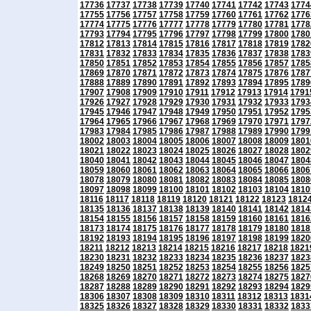
17736
17737
17738
17739
17740
17741
17742
17743
1774
17755
17756
17757
17758
17759
17760
17761
17762
1776
17774
17775
17776
17777
17778
17779
17780
17781
1778
17793
17794
17795
17796
17797
17798
17799
17800
1780
17812
17813
17814
17815
17816
17817
17818
17819
1782
17831
17832
17833
17834
17835
17836
17837
17838
1783
17850
17851
17852
17853
17854
17855
17856
17857
1785
17869
17870
17871
17872
17873
17874
17875
17876
1787
17888
17889
17890
17891
17892
17893
17894
17895
1789
17907
17908
17909
17910
17911
17912
17913
17914
1791
17926
17927
17928
17929
17930
17931
17932
17933
1793
17945
17946
17947
17948
17949
17950
17951
17952
1795
17964
17965
17966
17967
17968
17969
17970
17971
1797
17983
17984
17985
17986
17987
17988
17989
17990
1799
18002
18003
18004
18005
18006
18007
18008
18009
1801
18021
18022
18023
18024
18025
18026
18027
18028
1802
18040
18041
18042
18043
18044
18045
18046
18047
1804
18059
18060
18061
18062
18063
18064
18065
18066
1806
18078
18079
18080
18081
18082
18083
18084
18085
1808
18097
18098
18099
18100
18101
18102
18103
18104
1810
18116
18117
18118
18119
18120
18121
18122
18123
1812
18135
18136
18137
18138
18139
18140
18141
18142
1814
18154
18155
18156
18157
18158
18159
18160
18161
1816
18173
18174
18175
18176
18177
18178
18179
18180
1818
18192
18193
18194
18195
18196
18197
18198
18199
1820
18211
18212
18213
18214
18215
18216
18217
18218
1821
18230
18231
18232
18233
18234
18235
18236
18237
1823
18249
18250
18251
18252
18253
18254
18255
18256
1825
18268
18269
18270
18271
18272
18273
18274
18275
1827
18287
18288
18289
18290
18291
18292
18293
18294
1829
18306
18307
18308
18309
18310
18311
18312
18313
1831
18325
18326
18327
18328
18329
18330
18331
18332
1833