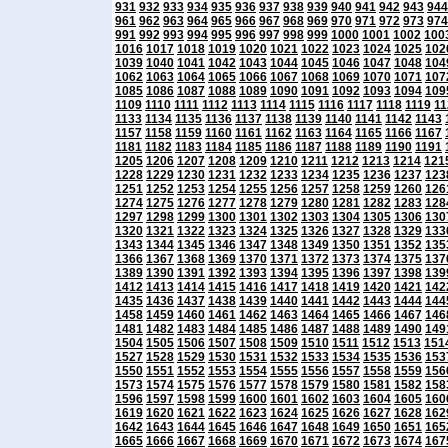
931
932
933
934
935
936
937
938
939
940
941
942
943
944
961
962
963
964
965
966
967
968
969
970
971
972
973
974
991
992
993
994
995
996
997
998
999
1000
1001
1002
100
1016
1017
1018
1019
1020
1021
1022
1023
1024
1025
102
1039
1040
1041
1042
1043
1044
1045
1046
1047
1048
104
1062
1063
1064
1065
1066
1067
1068
1069
1070
1071
107
1085
1086
1087
1088
1089
1090
1091
1092
1093
1094
109
1109
1110
1111
1112
1113
1114
1115
1116
1117
1118
1119
11
1133
1134
1135
1136
1137
1138
1139
1140
1141
1142
1143
1157
1158
1159
1160
1161
1162
1163
1164
1165
1166
1167
1181
1182
1183
1184
1185
1186
1187
1188
1189
1190
1191
1205
1206
1207
1208
1209
1210
1211
1212
1213
1214
121
1228
1229
1230
1231
1232
1233
1234
1235
1236
1237
123
1251
1252
1253
1254
1255
1256
1257
1258
1259
1260
126
1274
1275
1276
1277
1278
1279
1280
1281
1282
1283
128
1297
1298
1299
1300
1301
1302
1303
1304
1305
1306
130
1320
1321
1322
1323
1324
1325
1326
1327
1328
1329
133
1343
1344
1345
1346
1347
1348
1349
1350
1351
1352
135
1366
1367
1368
1369
1370
1371
1372
1373
1374
1375
137
1389
1390
1391
1392
1393
1394
1395
1396
1397
1398
139
1412
1413
1414
1415
1416
1417
1418
1419
1420
1421
142
1435
1436
1437
1438
1439
1440
1441
1442
1443
1444
144
1458
1459
1460
1461
1462
1463
1464
1465
1466
1467
146
1481
1482
1483
1484
1485
1486
1487
1488
1489
1490
149
1504
1505
1506
1507
1508
1509
1510
1511
1512
1513
151
1527
1528
1529
1530
1531
1532
1533
1534
1535
1536
153
1550
1551
1552
1553
1554
1555
1556
1557
1558
1559
156
1573
1574
1575
1576
1577
1578
1579
1580
1581
1582
158
1596
1597
1598
1599
1600
1601
1602
1603
1604
1605
160
1619
1620
1621
1622
1623
1624
1625
1626
1627
1628
162
1642
1643
1644
1645
1646
1647
1648
1649
1650
1651
165
1665
1666
1667
1668
1669
1670
1671
1672
1673
1674
167