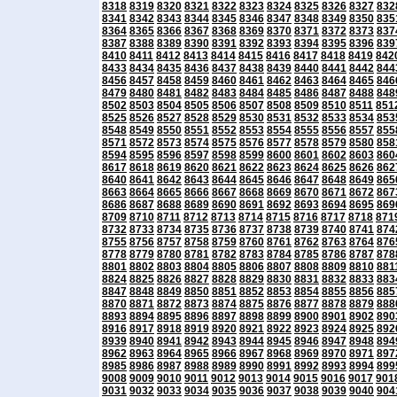
8318
8319
8320
8321
8322
8323
8324
8325
8326
8327
832
8341
8342
8343
8344
8345
8346
8347
8348
8349
8350
835
8364
8365
8366
8367
8368
8369
8370
8371
8372
8373
837
8387
8388
8389
8390
8391
8392
8393
8394
8395
8396
839
8410
8411
8412
8413
8414
8415
8416
8417
8418
8419
842
8433
8434
8435
8436
8437
8438
8439
8440
8441
8442
844
8456
8457
8458
8459
8460
8461
8462
8463
8464
8465
846
8479
8480
8481
8482
8483
8484
8485
8486
8487
8488
848
8502
8503
8504
8505
8506
8507
8508
8509
8510
8511
851
8525
8526
8527
8528
8529
8530
8531
8532
8533
8534
853
8548
8549
8550
8551
8552
8553
8554
8555
8556
8557
855
8571
8572
8573
8574
8575
8576
8577
8578
8579
8580
858
8594
8595
8596
8597
8598
8599
8600
8601
8602
8603
860
8617
8618
8619
8620
8621
8622
8623
8624
8625
8626
862
8640
8641
8642
8643
8644
8645
8646
8647
8648
8649
865
8663
8664
8665
8666
8667
8668
8669
8670
8671
8672
867
8686
8687
8688
8689
8690
8691
8692
8693
8694
8695
869
8709
8710
8711
8712
8713
8714
8715
8716
8717
8718
871
8732
8733
8734
8735
8736
8737
8738
8739
8740
8741
874
8755
8756
8757
8758
8759
8760
8761
8762
8763
8764
876
8778
8779
8780
8781
8782
8783
8784
8785
8786
8787
878
8801
8802
8803
8804
8805
8806
8807
8808
8809
8810
881
8824
8825
8826
8827
8828
8829
8830
8831
8832
8833
883
8847
8848
8849
8850
8851
8852
8853
8854
8855
8856
885
8870
8871
8872
8873
8874
8875
8876
8877
8878
8879
888
8893
8894
8895
8896
8897
8898
8899
8900
8901
8902
890
8916
8917
8918
8919
8920
8921
8922
8923
8924
8925
892
8939
8940
8941
8942
8943
8944
8945
8946
8947
8948
894
8962
8963
8964
8965
8966
8967
8968
8969
8970
8971
897
8985
8986
8987
8988
8989
8990
8991
8992
8993
8994
899
9008
9009
9010
9011
9012
9013
9014
9015
9016
9017
901
9031
9032
9033
9034
9035
9036
9037
9038
9039
9040
904