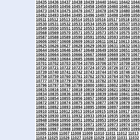
10435
10436
10437
10438
10439
10440
10441
10442
1044
10454
10455
10456
10457
10458
10459
10460
10461
1046
10473
10474
10475
10476
10477
10478
10479
10480
1048
10492
10493
10494
10495
10496
10497
10498
10499
1050
10511
10512
10513
10514
10515
10516
10517
10518
1051
10530
10531
10532
10533
10534
10535
10536
10537
1053
10549
10550
10551
10552
10553
10554
10555
10556
1055
10568
10569
10570
10571
10572
10573
10574
10575
1057
10587
10588
10589
10590
10591
10592
10593
10594
1059
10606
10607
10608
10609
10610
10611
10612
10613
1061
10625
10626
10627
10628
10629
10630
10631
10632
1063
10644
10645
10646
10647
10648
10649
10650
10651
1065
10663
10664
10665
10666
10667
10668
10669
10670
1067
10682
10683
10684
10685
10686
10687
10688
10689
1069
10701
10702
10703
10704
10705
10706
10707
10708
1070
10720
10721
10722
10723
10724
10725
10726
10727
1072
10739
10740
10741
10742
10743
10744
10745
10746
1074
10758
10759
10760
10761
10762
10763
10764
10765
1076
10777
10778
10779
10780
10781
10782
10783
10784
1078
10796
10797
10798
10799
10800
10801
10802
10803
1080
10815
10816
10817
10818
10819
10820
10821
10822
1082
10834
10835
10836
10837
10838
10839
10840
10841
1084
10853
10854
10855
10856
10857
10858
10859
10860
1086
10872
10873
10874
10875
10876
10877
10878
10879
1088
10891
10892
10893
10894
10895
10896
10897
10898
1089
10910
10911
10912
10913
10914
10915
10916
10917
1091
10929
10930
10931
10932
10933
10934
10935
10936
1093
10948
10949
10950
10951
10952
10953
10954
10955
1095
10967
10968
10969
10970
10971
10972
10973
10974
1097
10986
10987
10988
10989
10990
10991
10992
10993
1099
11005
11006
11007
11008
11009
11010
11011
11012
11013
11024
11025
11026
11027
11028
11029
11030
11031
11032