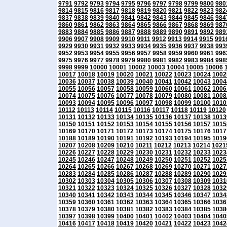
9791
9792
9793
9794
9795
9796
9797
9798
9799
9800
980
9814
9815
9816
9817
9818
9819
9820
9821
9822
9823
982
9837
9838
9839
9840
9841
9842
9843
9844
9845
9846
984
9860
9861
9862
9863
9864
9865
9866
9867
9868
9869
987
9883
9884
9885
9886
9887
9888
9889
9890
9891
9892
989
9906
9907
9908
9909
9910
9911
9912
9913
9914
9915
991
9929
9930
9931
9932
9933
9934
9935
9936
9937
9938
993
9952
9953
9954
9955
9956
9957
9958
9959
9960
9961
996
9975
9976
9977
9978
9979
9980
9981
9982
9983
9984
998
9998
9999
10000
10001
10002
10003
10004
10005
10006
10017
10018
10019
10020
10021
10022
10023
10024
1002
10036
10037
10038
10039
10040
10041
10042
10043
1004
10055
10056
10057
10058
10059
10060
10061
10062
1006
10074
10075
10076
10077
10078
10079
10080
10081
1008
10093
10094
10095
10096
10097
10098
10099
10100
1010
10112
10113
10114
10115
10116
10117
10118
10119
10120
10131
10132
10133
10134
10135
10136
10137
10138
1013
10150
10151
10152
10153
10154
10155
10156
10157
1015
10169
10170
10171
10172
10173
10174
10175
10176
1017
10188
10189
10190
10191
10192
10193
10194
10195
1019
10207
10208
10209
10210
10211
10212
10213
10214
1021
10226
10227
10228
10229
10230
10231
10232
10233
1023
10245
10246
10247
10248
10249
10250
10251
10252
1025
10264
10265
10266
10267
10268
10269
10270
10271
1027
10283
10284
10285
10286
10287
10288
10289
10290
1029
10302
10303
10304
10305
10306
10307
10308
10309
1031
10321
10322
10323
10324
10325
10326
10327
10328
1032
10340
10341
10342
10343
10344
10345
10346
10347
1034
10359
10360
10361
10362
10363
10364
10365
10366
1036
10378
10379
10380
10381
10382
10383
10384
10385
1038
10397
10398
10399
10400
10401
10402
10403
10404
1040
10416
10417
10418
10419
10420
10421
10422
10423
1042