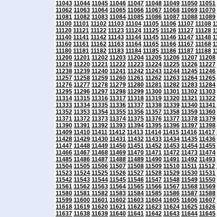
11043
11044
11045
11046
11047
11048
11049
11050
11051
11062
11063
11064
11065
11066
11067
11068
11069
11070
11081
11082
11083
11084
11085
11086
11087
11088
11089
11100
11101
11102
11103
11104
11105
11106
11107
11108
1
11120
11121
11122
11123
11124
11125
11126
11127
11128
1
11140
11141
11142
11143
11144
11145
11146
11147
11148
1
11160
11161
11162
11163
11164
11165
11166
11167
11168
1
11180
11181
11182
11183
11184
11185
11186
11187
11188
1
11200
11201
11202
11203
11204
11205
11206
11207
11208
11219
11220
11221
11222
11223
11224
11225
11226
11227
11238
11239
11240
11241
11242
11243
11244
11245
11246
11257
11258
11259
11260
11261
11262
11263
11264
11265
11276
11277
11278
11279
11280
11281
11282
11283
11284
11295
11296
11297
11298
11299
11300
11301
11302
11303
11314
11315
11316
11317
11318
11319
11320
11321
11322
11333
11334
11335
11336
11337
11338
11339
11340
11341
11352
11353
11354
11355
11356
11357
11358
11359
11360
11371
11372
11373
11374
11375
11376
11377
11378
11379
11390
11391
11392
11393
11394
11395
11396
11397
11398
11409
11410
11411
11412
11413
11414
11415
11416
11417
11428
11429
11430
11431
11432
11433
11434
11435
11436
11447
11448
11449
11450
11451
11452
11453
11454
11455
11466
11467
11468
11469
11470
11471
11472
11473
11474
11485
11486
11487
11488
11489
11490
11491
11492
11493
11504
11505
11506
11507
11508
11509
11510
11511
11512
11523
11524
11525
11526
11527
11528
11529
11530
11531
11542
11543
11544
11545
11546
11547
11548
11549
11550
11561
11562
11563
11564
11565
11566
11567
11568
11569
11580
11581
11582
11583
11584
11585
11586
11587
11588
11599
11600
11601
11602
11603
11604
11605
11606
11607
11618
11619
11620
11621
11622
11623
11624
11625
11626
11637
11638
11639
11640
11641
11642
11643
11644
11645