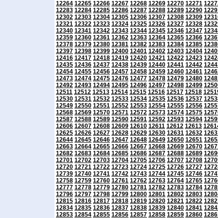
12264
12265
12266
12267
12268
12269
12270
12271
1227
12283
12284
12285
12286
12287
12288
12289
12290
1229
12302
12303
12304
12305
12306
12307
12308
12309
1231
12321
12322
12323
12324
12325
12326
12327
12328
1232
12340
12341
12342
12343
12344
12345
12346
12347
1234
12359
12360
12361
12362
12363
12364
12365
12366
1236
12378
12379
12380
12381
12382
12383
12384
12385
1238
12397
12398
12399
12400
12401
12402
12403
12404
1240
12416
12417
12418
12419
12420
12421
12422
12423
1242
12435
12436
12437
12438
12439
12440
12441
12442
1244
12454
12455
12456
12457
12458
12459
12460
12461
1246
12473
12474
12475
12476
12477
12478
12479
12480
1248
12492
12493
12494
12495
12496
12497
12498
12499
1250
12511
12512
12513
12514
12515
12516
12517
12518
1251
12530
12531
12532
12533
12534
12535
12536
12537
1253
12549
12550
12551
12552
12553
12554
12555
12556
1255
12568
12569
12570
12571
12572
12573
12574
12575
1257
12587
12588
12589
12590
12591
12592
12593
12594
1259
12606
12607
12608
12609
12610
12611
12612
12613
1261
12625
12626
12627
12628
12629
12630
12631
12632
1263
12644
12645
12646
12647
12648
12649
12650
12651
1265
12663
12664
12665
12666
12667
12668
12669
12670
1267
12682
12683
12684
12685
12686
12687
12688
12689
1269
12701
12702
12703
12704
12705
12706
12707
12708
1270
12720
12721
12722
12723
12724
12725
12726
12727
1272
12739
12740
12741
12742
12743
12744
12745
12746
1274
12758
12759
12760
12761
12762
12763
12764
12765
1276
12777
12778
12779
12780
12781
12782
12783
12784
1278
12796
12797
12798
12799
12800
12801
12802
12803
1280
12815
12816
12817
12818
12819
12820
12821
12822
1282
12834
12835
12836
12837
12838
12839
12840
12841
1284
12853
12854
12855
12856
12857
12858
12859
12860
1286