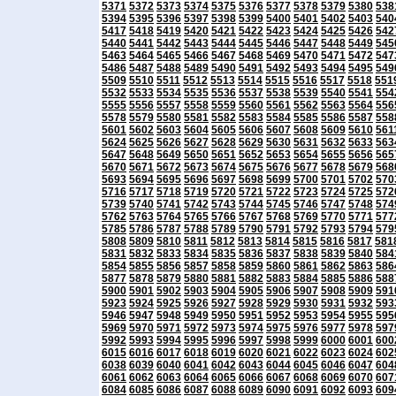
5371
5372
5373
5374
5375
5376
5377
5378
5379
5380
538
5394
5395
5396
5397
5398
5399
5400
5401
5402
5403
540
5417
5418
5419
5420
5421
5422
5423
5424
5425
5426
542
5440
5441
5442
5443
5444
5445
5446
5447
5448
5449
545
5463
5464
5465
5466
5467
5468
5469
5470
5471
5472
547
5486
5487
5488
5489
5490
5491
5492
5493
5494
5495
549
5509
5510
5511
5512
5513
5514
5515
5516
5517
5518
551
5532
5533
5534
5535
5536
5537
5538
5539
5540
5541
554
5555
5556
5557
5558
5559
5560
5561
5562
5563
5564
556
5578
5579
5580
5581
5582
5583
5584
5585
5586
5587
558
5601
5602
5603
5604
5605
5606
5607
5608
5609
5610
561
5624
5625
5626
5627
5628
5629
5630
5631
5632
5633
563
5647
5648
5649
5650
5651
5652
5653
5654
5655
5656
565
5670
5671
5672
5673
5674
5675
5676
5677
5678
5679
568
5693
5694
5695
5696
5697
5698
5699
5700
5701
5702
570
5716
5717
5718
5719
5720
5721
5722
5723
5724
5725
572
5739
5740
5741
5742
5743
5744
5745
5746
5747
5748
574
5762
5763
5764
5765
5766
5767
5768
5769
5770
5771
577
5785
5786
5787
5788
5789
5790
5791
5792
5793
5794
579
5808
5809
5810
5811
5812
5813
5814
5815
5816
5817
581
5831
5832
5833
5834
5835
5836
5837
5838
5839
5840
584
5854
5855
5856
5857
5858
5859
5860
5861
5862
5863
586
5877
5878
5879
5880
5881
5882
5883
5884
5885
5886
588
5900
5901
5902
5903
5904
5905
5906
5907
5908
5909
591
5923
5924
5925
5926
5927
5928
5929
5930
5931
5932
593
5946
5947
5948
5949
5950
5951
5952
5953
5954
5955
595
5969
5970
5971
5972
5973
5974
5975
5976
5977
5978
597
5992
5993
5994
5995
5996
5997
5998
5999
6000
6001
600
6015
6016
6017
6018
6019
6020
6021
6022
6023
6024
602
6038
6039
6040
6041
6042
6043
6044
6045
6046
6047
604
6061
6062
6063
6064
6065
6066
6067
6068
6069
6070
607
6084
6085
6086
6087
6088
6089
6090
6091
6092
6093
609