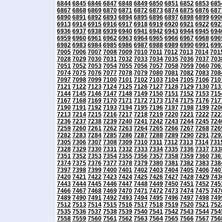
6844
6845
6846
6847
6848
6849
6850
6851
6852
6853
685
6867
6868
6869
6870
6871
6872
6873
6874
6875
6876
687
6890
6891
6892
6893
6894
6895
6896
6897
6898
6899
690
6913
6914
6915
6916
6917
6918
6919
6920
6921
6922
692
6936
6937
6938
6939
6940
6941
6942
6943
6944
6945
694
6959
6960
6961
6962
6963
6964
6965
6966
6967
6968
696
6982
6983
6984
6985
6986
6987
6988
6989
6990
6991
699
7005
7006
7007
7008
7009
7010
7011
7012
7013
7014
701
7028
7029
7030
7031
7032
7033
7034
7035
7036
7037
703
7051
7052
7053
7054
7055
7056
7057
7058
7059
7060
706
7074
7075
7076
7077
7078
7079
7080
7081
7082
7083
708
7097
7098
7099
7100
7101
7102
7103
7104
7105
7106
710
7121
7122
7123
7124
7125
7126
7127
7128
7129
7130
713
7144
7145
7146
7147
7148
7149
7150
7151
7152
7153
715
7167
7168
7169
7170
7171
7172
7173
7174
7175
7176
717
7190
7191
7192
7193
7194
7195
7196
7197
7198
7199
720
7213
7214
7215
7216
7217
7218
7219
7220
7221
7222
722
7236
7237
7238
7239
7240
7241
7242
7243
7244
7245
724
7259
7260
7261
7262
7263
7264
7265
7266
7267
7268
726
7282
7283
7284
7285
7286
7287
7288
7289
7290
7291
729
7305
7306
7307
7308
7309
7310
7311
7312
7313
7314
731
7328
7329
7330
7331
7332
7333
7334
7335
7336
7337
733
7351
7352
7353
7354
7355
7356
7357
7358
7359
7360
736
7374
7375
7376
7377
7378
7379
7380
7381
7382
7383
738
7397
7398
7399
7400
7401
7402
7403
7404
7405
7406
740
7420
7421
7422
7423
7424
7425
7426
7427
7428
7429
743
7443
7444
7445
7446
7447
7448
7449
7450
7451
7452
745
7466
7467
7468
7469
7470
7471
7472
7473
7474
7475
747
7489
7490
7491
7492
7493
7494
7495
7496
7497
7498
749
7512
7513
7514
7515
7516
7517
7518
7519
7520
7521
752
7535
7536
7537
7538
7539
7540
7541
7542
7543
7544
754
7558
7559
7560
7561
7562
7563
7564
7565
7566
7567
756