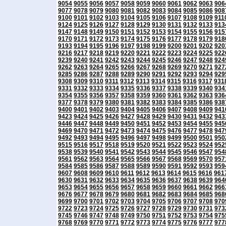
9054
9055
9056
9057
9058
9059
9060
9061
9062
9063
906
9077
9078
9079
9080
9081
9082
9083
9084
9085
9086
908
9100
9101
9102
9103
9104
9105
9106
9107
9108
9109
911
9124
9125
9126
9127
9128
9129
9130
9131
9132
9133
913
9147
9148
9149
9150
9151
9152
9153
9154
9155
9156
915
9170
9171
9172
9173
9174
9175
9176
9177
9178
9179
918
9193
9194
9195
9196
9197
9198
9199
9200
9201
9202
920
9216
9217
9218
9219
9220
9221
9222
9223
9224
9225
922
9239
9240
9241
9242
9243
9244
9245
9246
9247
9248
924
9262
9263
9264
9265
9266
9267
9268
9269
9270
9271
927
9285
9286
9287
9288
9289
9290
9291
9292
9293
9294
929
9308
9309
9310
9311
9312
9313
9314
9315
9316
9317
931
9331
9332
9333
9334
9335
9336
9337
9338
9339
9340
934
9354
9355
9356
9357
9358
9359
9360
9361
9362
9363
936
9377
9378
9379
9380
9381
9382
9383
9384
9385
9386
938
9400
9401
9402
9403
9404
9405
9406
9407
9408
9409
941
9423
9424
9425
9426
9427
9428
9429
9430
9431
9432
943
9446
9447
9448
9449
9450
9451
9452
9453
9454
9455
945
9469
9470
9471
9472
9473
9474
9475
9476
9477
9478
947
9492
9493
9494
9495
9496
9497
9498
9499
9500
9501
950
9515
9516
9517
9518
9519
9520
9521
9522
9523
9524
952
9538
9539
9540
9541
9542
9543
9544
9545
9546
9547
954
9561
9562
9563
9564
9565
9566
9567
9568
9569
9570
957
9584
9585
9586
9587
9588
9589
9590
9591
9592
9593
959
9607
9608
9609
9610
9611
9612
9613
9614
9615
9616
961
9630
9631
9632
9633
9634
9635
9636
9637
9638
9639
964
9653
9654
9655
9656
9657
9658
9659
9660
9661
9662
966
9676
9677
9678
9679
9680
9681
9682
9683
9684
9685
968
9699
9700
9701
9702
9703
9704
9705
9706
9707
9708
970
9722
9723
9724
9725
9726
9727
9728
9729
9730
9731
973
9745
9746
9747
9748
9749
9750
9751
9752
9753
9754
975
9768
9769
9770
9771
9772
9773
9774
9775
9776
9777
977