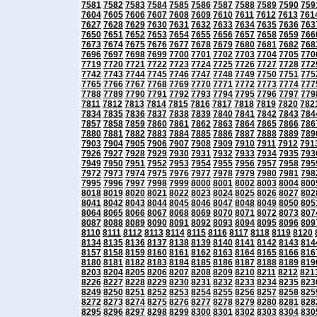
7581
7582
7583
7584
7585
7586
7587
7588
7589
7590
759
7604
7605
7606
7607
7608
7609
7610
7611
7612
7613
761
7627
7628
7629
7630
7631
7632
7633
7634
7635
7636
763
7650
7651
7652
7653
7654
7655
7656
7657
7658
7659
766
7673
7674
7675
7676
7677
7678
7679
7680
7681
7682
768
7696
7697
7698
7699
7700
7701
7702
7703
7704
7705
770
7719
7720
7721
7722
7723
7724
7725
7726
7727
7728
772
7742
7743
7744
7745
7746
7747
7748
7749
7750
7751
775
7765
7766
7767
7768
7769
7770
7771
7772
7773
7774
777
7788
7789
7790
7791
7792
7793
7794
7795
7796
7797
779
7811
7812
7813
7814
7815
7816
7817
7818
7819
7820
782
7834
7835
7836
7837
7838
7839
7840
7841
7842
7843
784
7857
7858
7859
7860
7861
7862
7863
7864
7865
7866
786
7880
7881
7882
7883
7884
7885
7886
7887
7888
7889
789
7903
7904
7905
7906
7907
7908
7909
7910
7911
7912
791
7926
7927
7928
7929
7930
7931
7932
7933
7934
7935
793
7949
7950
7951
7952
7953
7954
7955
7956
7957
7958
795
7972
7973
7974
7975
7976
7977
7978
7979
7980
7981
798
7995
7996
7997
7998
7999
8000
8001
8002
8003
8004
800
8018
8019
8020
8021
8022
8023
8024
8025
8026
8027
802
8041
8042
8043
8044
8045
8046
8047
8048
8049
8050
805
8064
8065
8066
8067
8068
8069
8070
8071
8072
8073
807
8087
8088
8089
8090
8091
8092
8093
8094
8095
8096
809
8110
8111
8112
8113
8114
8115
8116
8117
8118
8119
8120
8134
8135
8136
8137
8138
8139
8140
8141
8142
8143
814
8157
8158
8159
8160
8161
8162
8163
8164
8165
8166
816
8180
8181
8182
8183
8184
8185
8186
8187
8188
8189
819
8203
8204
8205
8206
8207
8208
8209
8210
8211
8212
821
8226
8227
8228
8229
8230
8231
8232
8233
8234
8235
823
8249
8250
8251
8252
8253
8254
8255
8256
8257
8258
825
8272
8273
8274
8275
8276
8277
8278
8279
8280
8281
828
8295
8296
8297
8298
8299
8300
8301
8302
8303
8304
830