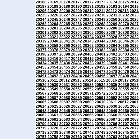
20168
20169
20170
20171
20172
20173
20174
20175
2017
20187
20188
20189
20190
20191
20192
20193
20194
2019
20206
20207
20208
20209
20210
20211
20212
20213
2021
20225
20226
20227
20228
20229
20230
20231
20232
2023
20244
20245
20246
20247
20248
20249
20250
20251
2025
20263
20264
20265
20266
20267
20268
20269
20270
2027
20282
20283
20284
20285
20286
20287
20288
20289
2029
20301
20302
20303
20304
20305
20306
20307
20308
2030
20320
20321
20322
20323
20324
20325
20326
20327
2032
20339
20340
20341
20342
20343
20344
20345
20346
2034
20358
20359
20360
20361
20362
20363
20364
20365
2036
20377
20378
20379
20380
20381
20382
20383
20384
2038
20396
20397
20398
20399
20400
20401
20402
20403
2040
20415
20416
20417
20418
20419
20420
20421
20422
2042
20434
20435
20436
20437
20438
20439
20440
20441
2044
20453
20454
20455
20456
20457
20458
20459
20460
2046
20472
20473
20474
20475
20476
20477
20478
20479
2048
20491
20492
20493
20494
20495
20496
20497
20498
2049
20510
20511
20512
20513
20514
20515
20516
20517
2051
20529
20530
20531
20532
20533
20534
20535
20536
2053
20548
20549
20550
20551
20552
20553
20554
20555
2055
20567
20568
20569
20570
20571
20572
20573
20574
2057
20586
20587
20588
20589
20590
20591
20592
20593
2059
20605
20606
20607
20608
20609
20610
20611
20612
2061
20624
20625
20626
20627
20628
20629
20630
20631
2063
20643
20644
20645
20646
20647
20648
20649
20650
2065
20662
20663
20664
20665
20666
20667
20668
20669
2067
20681
20682
20683
20684
20685
20686
20687
20688
2068
20700
20701
20702
20703
20704
20705
20706
20707
2070
20719
20720
20721
20722
20723
20724
20725
20726
2072
20738
20739
20740
20741
20742
20743
20744
20745
2074
20757
20758
20759
20760
20761
20762
20763
20764
2076