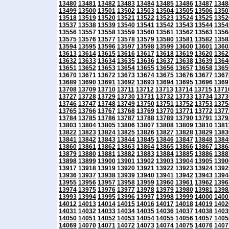
13480
13481
13482
13483
13484
13485
13486
13487
1348
13499
13500
13501
13502
13503
13504
13505
13506
1350
13518
13519
13520
13521
13522
13523
13524
13525
1352
13537
13538
13539
13540
13541
13542
13543
13544
1354
13556
13557
13558
13559
13560
13561
13562
13563
1356
13575
13576
13577
13578
13579
13580
13581
13582
1358
13594
13595
13596
13597
13598
13599
13600
13601
1360
13613
13614
13615
13616
13617
13618
13619
13620
1362
13632
13633
13634
13635
13636
13637
13638
13639
1364
13651
13652
13653
13654
13655
13656
13657
13658
1365
13670
13671
13672
13673
13674
13675
13676
13677
1367
13689
13690
13691
13692
13693
13694
13695
13696
1369
13708
13709
13710
13711
13712
13713
13714
13715
1371
13727
13728
13729
13730
13731
13732
13733
13734
1373
13746
13747
13748
13749
13750
13751
13752
13753
1375
13765
13766
13767
13768
13769
13770
13771
13772
1377
13784
13785
13786
13787
13788
13789
13790
13791
1379
13803
13804
13805
13806
13807
13808
13809
13810
1381
13822
13823
13824
13825
13826
13827
13828
13829
1383
13841
13842
13843
13844
13845
13846
13847
13848
1384
13860
13861
13862
13863
13864
13865
13866
13867
1386
13879
13880
13881
13882
13883
13884
13885
13886
1388
13898
13899
13900
13901
13902
13903
13904
13905
1390
13917
13918
13919
13920
13921
13922
13923
13924
1392
13936
13937
13938
13939
13940
13941
13942
13943
1394
13955
13956
13957
13958
13959
13960
13961
13962
1396
13974
13975
13976
13977
13978
13979
13980
13981
1398
13993
13994
13995
13996
13997
13998
13999
14000
1400
14012
14013
14014
14015
14016
14017
14018
14019
1402
14031
14032
14033
14034
14035
14036
14037
14038
1403
14050
14051
14052
14053
14054
14055
14056
14057
1405
14069
14070
14071
14072
14073
14074
14075
14076
1407