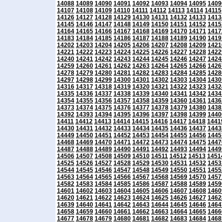
14088
14089
14090
14091
14092
14093
14094
14095
1409
14107
14108
14109
14110
14111
14112
14113
14114
14115
14126
14127
14128
14129
14130
14131
14132
14133
1413
14145
14146
14147
14148
14149
14150
14151
14152
1415
14164
14165
14166
14167
14168
14169
14170
14171
1417
14183
14184
14185
14186
14187
14188
14189
14190
1419
14202
14203
14204
14205
14206
14207
14208
14209
1421
14221
14222
14223
14224
14225
14226
14227
14228
1422
14240
14241
14242
14243
14244
14245
14246
14247
1424
14259
14260
14261
14262
14263
14264
14265
14266
1426
14278
14279
14280
14281
14282
14283
14284
14285
1428
14297
14298
14299
14300
14301
14302
14303
14304
1430
14316
14317
14318
14319
14320
14321
14322
14323
1432
14335
14336
14337
14338
14339
14340
14341
14342
1434
14354
14355
14356
14357
14358
14359
14360
14361
1436
14373
14374
14375
14376
14377
14378
14379
14380
1438
14392
14393
14394
14395
14396
14397
14398
14399
1440
14411
14412
14413
14414
14415
14416
14417
14418
1441
14430
14431
14432
14433
14434
14435
14436
14437
1443
14449
14450
14451
14452
14453
14454
14455
14456
1445
14468
14469
14470
14471
14472
14473
14474
14475
1447
14487
14488
14489
14490
14491
14492
14493
14494
1449
14506
14507
14508
14509
14510
14511
14512
14513
1451
14525
14526
14527
14528
14529
14530
14531
14532
1453
14544
14545
14546
14547
14548
14549
14550
14551
1455
14563
14564
14565
14566
14567
14568
14569
14570
1457
14582
14583
14584
14585
14586
14587
14588
14589
1459
14601
14602
14603
14604
14605
14606
14607
14608
1460
14620
14621
14622
14623
14624
14625
14626
14627
1462
14639
14640
14641
14642
14643
14644
14645
14646
1464
14658
14659
14660
14661
14662
14663
14664
14665
1466
14677
14678
14679
14680
14681
14682
14683
14684
1468