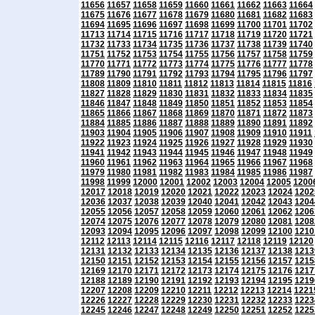
11656
11657
11658
11659
11660
11661
11662
11663
11664
11675
11676
11677
11678
11679
11680
11681
11682
11683
11694
11695
11696
11697
11698
11699
11700
11701
11702
11713
11714
11715
11716
11717
11718
11719
11720
11721
11732
11733
11734
11735
11736
11737
11738
11739
11740
11751
11752
11753
11754
11755
11756
11757
11758
11759
11770
11771
11772
11773
11774
11775
11776
11777
11778
11789
11790
11791
11792
11793
11794
11795
11796
11797
11808
11809
11810
11811
11812
11813
11814
11815
11816
11827
11828
11829
11830
11831
11832
11833
11834
11835
11846
11847
11848
11849
11850
11851
11852
11853
11854
11865
11866
11867
11868
11869
11870
11871
11872
11873
11884
11885
11886
11887
11888
11889
11890
11891
11892
11903
11904
11905
11906
11907
11908
11909
11910
11911
11922
11923
11924
11925
11926
11927
11928
11929
11930
11941
11942
11943
11944
11945
11946
11947
11948
11949
11960
11961
11962
11963
11964
11965
11966
11967
11968
11979
11980
11981
11982
11983
11984
11985
11986
11987
11998
11999
12000
12001
12002
12003
12004
12005
1200
12017
12018
12019
12020
12021
12022
12023
12024
1202
12036
12037
12038
12039
12040
12041
12042
12043
1204
12055
12056
12057
12058
12059
12060
12061
12062
1206
12074
12075
12076
12077
12078
12079
12080
12081
1208
12093
12094
12095
12096
12097
12098
12099
12100
1210
12112
12113
12114
12115
12116
12117
12118
12119
12120
12131
12132
12133
12134
12135
12136
12137
12138
1213
12150
12151
12152
12153
12154
12155
12156
12157
1215
12169
12170
12171
12172
12173
12174
12175
12176
1217
12188
12189
12190
12191
12192
12193
12194
12195
1219
12207
12208
12209
12210
12211
12212
12213
12214
1221
12226
12227
12228
12229
12230
12231
12232
12233
1223
12245
12246
12247
12248
12249
12250
12251
12252
1225