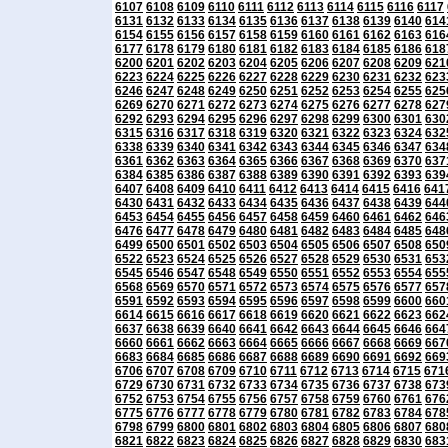
6107
6108
6109
6110
6111
6112
6113
6114
6115
6116
6117
6131
6132
6133
6134
6135
6136
6137
6138
6139
6140
614
6154
6155
6156
6157
6158
6159
6160
6161
6162
6163
616
6177
6178
6179
6180
6181
6182
6183
6184
6185
6186
618
6200
6201
6202
6203
6204
6205
6206
6207
6208
6209
621
6223
6224
6225
6226
6227
6228
6229
6230
6231
6232
623
6246
6247
6248
6249
6250
6251
6252
6253
6254
6255
625
6269
6270
6271
6272
6273
6274
6275
6276
6277
6278
627
6292
6293
6294
6295
6296
6297
6298
6299
6300
6301
630
6315
6316
6317
6318
6319
6320
6321
6322
6323
6324
632
6338
6339
6340
6341
6342
6343
6344
6345
6346
6347
634
6361
6362
6363
6364
6365
6366
6367
6368
6369
6370
637
6384
6385
6386
6387
6388
6389
6390
6391
6392
6393
639
6407
6408
6409
6410
6411
6412
6413
6414
6415
6416
641
6430
6431
6432
6433
6434
6435
6436
6437
6438
6439
644
6453
6454
6455
6456
6457
6458
6459
6460
6461
6462
646
6476
6477
6478
6479
6480
6481
6482
6483
6484
6485
648
6499
6500
6501
6502
6503
6504
6505
6506
6507
6508
650
6522
6523
6524
6525
6526
6527
6528
6529
6530
6531
653
6545
6546
6547
6548
6549
6550
6551
6552
6553
6554
655
6568
6569
6570
6571
6572
6573
6574
6575
6576
6577
657
6591
6592
6593
6594
6595
6596
6597
6598
6599
6600
660
6614
6615
6616
6617
6618
6619
6620
6621
6622
6623
662
6637
6638
6639
6640
6641
6642
6643
6644
6645
6646
664
6660
6661
6662
6663
6664
6665
6666
6667
6668
6669
667
6683
6684
6685
6686
6687
6688
6689
6690
6691
6692
669
6706
6707
6708
6709
6710
6711
6712
6713
6714
6715
671
6729
6730
6731
6732
6733
6734
6735
6736
6737
6738
673
6752
6753
6754
6755
6756
6757
6758
6759
6760
6761
676
6775
6776
6777
6778
6779
6780
6781
6782
6783
6784
678
6798
6799
6800
6801
6802
6803
6804
6805
6806
6807
680
6821
6822
6823
6824
6825
6826
6827
6828
6829
6830
683