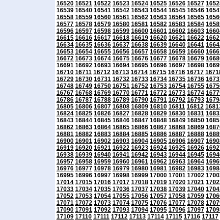
16520
16521
16522
16523
16524
16525
16526
16527
1652
16539
16540
16541
16542
16543
16544
16545
16546
1654
16558
16559
16560
16561
16562
16563
16564
16565
1656
16577
16578
16579
16580
16581
16582
16583
16584
1658
16596
16597
16598
16599
16600
16601
16602
16603
1660
16615
16616
16617
16618
16619
16620
16621
16622
1662
16634
16635
16636
16637
16638
16639
16640
16641
1664
16653
16654
16655
16656
16657
16658
16659
16660
1666
16672
16673
16674
16675
16676
16677
16678
16679
1668
16691
16692
16693
16694
16695
16696
16697
16698
1669
16710
16711
16712
16713
16714
16715
16716
16717
1671
16729
16730
16731
16732
16733
16734
16735
16736
1673
16748
16749
16750
16751
16752
16753
16754
16755
1675
16767
16768
16769
16770
16771
16772
16773
16774
1677
16786
16787
16788
16789
16790
16791
16792
16793
1679
16805
16806
16807
16808
16809
16810
16811
16812
1681
16824
16825
16826
16827
16828
16829
16830
16831
1683
16843
16844
16845
16846
16847
16848
16849
16850
1685
16862
16863
16864
16865
16866
16867
16868
16869
1687
16881
16882
16883
16884
16885
16886
16887
16888
1688
16900
16901
16902
16903
16904
16905
16906
16907
1690
16919
16920
16921
16922
16923
16924
16925
16926
1692
16938
16939
16940
16941
16942
16943
16944
16945
1694
16957
16958
16959
16960
16961
16962
16963
16964
1696
16976
16977
16978
16979
16980
16981
16982
16983
1698
16995
16996
16997
16998
16999
17000
17001
17002
1700
17014
17015
17016
17017
17018
17019
17020
17021
1702
17033
17034
17035
17036
17037
17038
17039
17040
1704
17052
17053
17054
17055
17056
17057
17058
17059
1706
17071
17072
17073
17074
17075
17076
17077
17078
1707
17090
17091
17092
17093
17094
17095
17096
17097
1709
17109
17110
17111
17112
17113
17114
17115
17116
17117