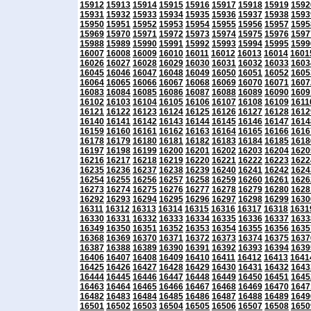
15912
15913
15914
15915
15916
15917
15918
15919
1592
15931
15932
15933
15934
15935
15936
15937
15938
1593
15950
15951
15952
15953
15954
15955
15956
15957
1595
15969
15970
15971
15972
15973
15974
15975
15976
1597
15988
15989
15990
15991
15992
15993
15994
15995
1599
16007
16008
16009
16010
16011
16012
16013
16014
1601
16026
16027
16028
16029
16030
16031
16032
16033
1603
16045
16046
16047
16048
16049
16050
16051
16052
1605
16064
16065
16066
16067
16068
16069
16070
16071
1607
16083
16084
16085
16086
16087
16088
16089
16090
1609
16102
16103
16104
16105
16106
16107
16108
16109
1611
16121
16122
16123
16124
16125
16126
16127
16128
1612
16140
16141
16142
16143
16144
16145
16146
16147
1614
16159
16160
16161
16162
16163
16164
16165
16166
1616
16178
16179
16180
16181
16182
16183
16184
16185
1618
16197
16198
16199
16200
16201
16202
16203
16204
1620
16216
16217
16218
16219
16220
16221
16222
16223
1622
16235
16236
16237
16238
16239
16240
16241
16242
1624
16254
16255
16256
16257
16258
16259
16260
16261
1626
16273
16274
16275
16276
16277
16278
16279
16280
1628
16292
16293
16294
16295
16296
16297
16298
16299
1630
16311
16312
16313
16314
16315
16316
16317
16318
1631
16330
16331
16332
16333
16334
16335
16336
16337
1633
16349
16350
16351
16352
16353
16354
16355
16356
1635
16368
16369
16370
16371
16372
16373
16374
16375
1637
16387
16388
16389
16390
16391
16392
16393
16394
1639
16406
16407
16408
16409
16410
16411
16412
16413
1641
16425
16426
16427
16428
16429
16430
16431
16432
1643
16444
16445
16446
16447
16448
16449
16450
16451
1645
16463
16464
16465
16466
16467
16468
16469
16470
1647
16482
16483
16484
16485
16486
16487
16488
16489
1649
16501
16502
16503
16504
16505
16506
16507
16508
1650