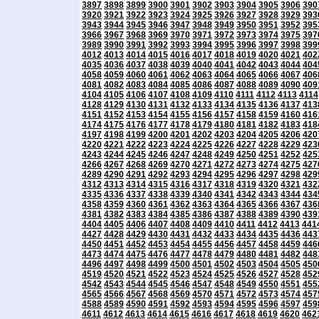
3897
3898
3899
3900
3901
3902
3903
3904
3905
3906
390
3920
3921
3922
3923
3924
3925
3926
3927
3928
3929
393
3943
3944
3945
3946
3947
3948
3949
3950
3951
3952
395
3966
3967
3968
3969
3970
3971
3972
3973
3974
3975
397
3989
3990
3991
3992
3993
3994
3995
3996
3997
3998
399
4012
4013
4014
4015
4016
4017
4018
4019
4020
4021
402
4035
4036
4037
4038
4039
4040
4041
4042
4043
4044
404
4058
4059
4060
4061
4062
4063
4064
4065
4066
4067
406
4081
4082
4083
4084
4085
4086
4087
4088
4089
4090
409
4104
4105
4106
4107
4108
4109
4110
4111
4112
4113
4114
4128
4129
4130
4131
4132
4133
4134
4135
4136
4137
413
4151
4152
4153
4154
4155
4156
4157
4158
4159
4160
416
4174
4175
4176
4177
4178
4179
4180
4181
4182
4183
418
4197
4198
4199
4200
4201
4202
4203
4204
4205
4206
420
4220
4221
4222
4223
4224
4225
4226
4227
4228
4229
423
4243
4244
4245
4246
4247
4248
4249
4250
4251
4252
425
4266
4267
4268
4269
4270
4271
4272
4273
4274
4275
427
4289
4290
4291
4292
4293
4294
4295
4296
4297
4298
429
4312
4313
4314
4315
4316
4317
4318
4319
4320
4321
432
4335
4336
4337
4338
4339
4340
4341
4342
4343
4344
434
4358
4359
4360
4361
4362
4363
4364
4365
4366
4367
436
4381
4382
4383
4384
4385
4386
4387
4388
4389
4390
439
4404
4405
4406
4407
4408
4409
4410
4411
4412
4413
441
4427
4428
4429
4430
4431
4432
4433
4434
4435
4436
443
4450
4451
4452
4453
4454
4455
4456
4457
4458
4459
446
4473
4474
4475
4476
4477
4478
4479
4480
4481
4482
448
4496
4497
4498
4499
4500
4501
4502
4503
4504
4505
450
4519
4520
4521
4522
4523
4524
4525
4526
4527
4528
452
4542
4543
4544
4545
4546
4547
4548
4549
4550
4551
455
4565
4566
4567
4568
4569
4570
4571
4572
4573
4574
457
4588
4589
4590
4591
4592
4593
4594
4595
4596
4597
459
4611
4612
4613
4614
4615
4616
4617
4618
4619
4620
462