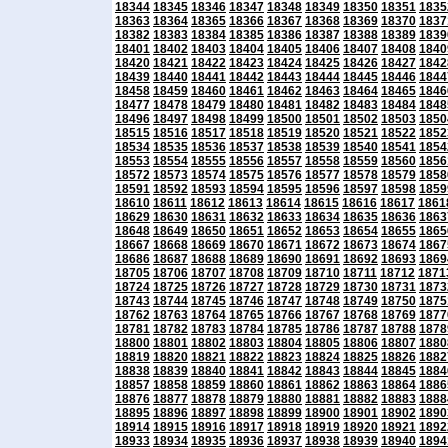
18344
18345
18346
18347
18348
18349
18350
18351
1835
18363
18364
18365
18366
18367
18368
18369
18370
1837
18382
18383
18384
18385
18386
18387
18388
18389
1839
18401
18402
18403
18404
18405
18406
18407
18408
1840
18420
18421
18422
18423
18424
18425
18426
18427
1842
18439
18440
18441
18442
18443
18444
18445
18446
1844
18458
18459
18460
18461
18462
18463
18464
18465
1846
18477
18478
18479
18480
18481
18482
18483
18484
1848
18496
18497
18498
18499
18500
18501
18502
18503
1850
18515
18516
18517
18518
18519
18520
18521
18522
1852
18534
18535
18536
18537
18538
18539
18540
18541
1854
18553
18554
18555
18556
18557
18558
18559
18560
1856
18572
18573
18574
18575
18576
18577
18578
18579
1858
18591
18592
18593
18594
18595
18596
18597
18598
1859
18610
18611
18612
18613
18614
18615
18616
18617
1861
18629
18630
18631
18632
18633
18634
18635
18636
1863
18648
18649
18650
18651
18652
18653
18654
18655
1865
18667
18668
18669
18670
18671
18672
18673
18674
1867
18686
18687
18688
18689
18690
18691
18692
18693
1869
18705
18706
18707
18708
18709
18710
18711
18712
1871
18724
18725
18726
18727
18728
18729
18730
18731
1873
18743
18744
18745
18746
18747
18748
18749
18750
1875
18762
18763
18764
18765
18766
18767
18768
18769
1877
18781
18782
18783
18784
18785
18786
18787
18788
1878
18800
18801
18802
18803
18804
18805
18806
18807
1880
18819
18820
18821
18822
18823
18824
18825
18826
1882
18838
18839
18840
18841
18842
18843
18844
18845
1884
18857
18858
18859
18860
18861
18862
18863
18864
1886
18876
18877
18878
18879
18880
18881
18882
18883
1888
18895
18896
18897
18898
18899
18900
18901
18902
1890
18914
18915
18916
18917
18918
18919
18920
18921
1892
18933
18934
18935
18936
18937
18938
18939
18940
1894