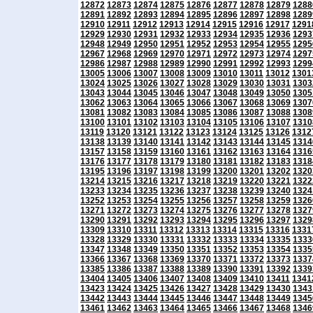
12872
12873
12874
12875
12876
12877
12878
12879
1288
12891
12892
12893
12894
12895
12896
12897
12898
1289
12910
12911
12912
12913
12914
12915
12916
12917
1291
12929
12930
12931
12932
12933
12934
12935
12936
1293
12948
12949
12950
12951
12952
12953
12954
12955
1295
12967
12968
12969
12970
12971
12972
12973
12974
1297
12986
12987
12988
12989
12990
12991
12992
12993
1299
13005
13006
13007
13008
13009
13010
13011
13012
1301
13024
13025
13026
13027
13028
13029
13030
13031
1303
13043
13044
13045
13046
13047
13048
13049
13050
1305
13062
13063
13064
13065
13066
13067
13068
13069
1307
13081
13082
13083
13084
13085
13086
13087
13088
1308
13100
13101
13102
13103
13104
13105
13106
13107
1310
13119
13120
13121
13122
13123
13124
13125
13126
1312
13138
13139
13140
13141
13142
13143
13144
13145
1314
13157
13158
13159
13160
13161
13162
13163
13164
1316
13176
13177
13178
13179
13180
13181
13182
13183
1318
13195
13196
13197
13198
13199
13200
13201
13202
1320
13214
13215
13216
13217
13218
13219
13220
13221
1322
13233
13234
13235
13236
13237
13238
13239
13240
1324
13252
13253
13254
13255
13256
13257
13258
13259
1326
13271
13272
13273
13274
13275
13276
13277
13278
1327
13290
13291
13292
13293
13294
13295
13296
13297
1329
13309
13310
13311
13312
13313
13314
13315
13316
1331
13328
13329
13330
13331
13332
13333
13334
13335
1333
13347
13348
13349
13350
13351
13352
13353
13354
1335
13366
13367
13368
13369
13370
13371
13372
13373
1337
13385
13386
13387
13388
13389
13390
13391
13392
1339
13404
13405
13406
13407
13408
13409
13410
13411
1341
13423
13424
13425
13426
13427
13428
13429
13430
1343
13442
13443
13444
13445
13446
13447
13448
13449
1345
13461
13462
13463
13464
13465
13466
13467
13468
1346