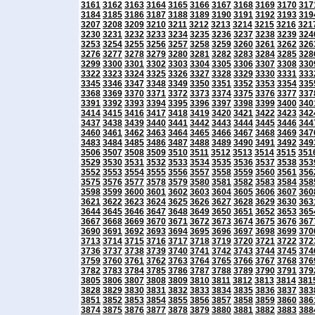
3161
3162
3163
3164
3165
3166
3167
3168
3169
3170
317
3184
3185
3186
3187
3188
3189
3190
3191
3192
3193
319
3207
3208
3209
3210
3211
3212
3213
3214
3215
3216
321
3230
3231
3232
3233
3234
3235
3236
3237
3238
3239
324
3253
3254
3255
3256
3257
3258
3259
3260
3261
3262
326
3276
3277
3278
3279
3280
3281
3282
3283
3284
3285
328
3299
3300
3301
3302
3303
3304
3305
3306
3307
3308
330
3322
3323
3324
3325
3326
3327
3328
3329
3330
3331
333
3345
3346
3347
3348
3349
3350
3351
3352
3353
3354
335
3368
3369
3370
3371
3372
3373
3374
3375
3376
3377
337
3391
3392
3393
3394
3395
3396
3397
3398
3399
3400
340
3414
3415
3416
3417
3418
3419
3420
3421
3422
3423
342
3437
3438
3439
3440
3441
3442
3443
3444
3445
3446
344
3460
3461
3462
3463
3464
3465
3466
3467
3468
3469
347
3483
3484
3485
3486
3487
3488
3489
3490
3491
3492
349
3506
3507
3508
3509
3510
3511
3512
3513
3514
3515
351
3529
3530
3531
3532
3533
3534
3535
3536
3537
3538
353
3552
3553
3554
3555
3556
3557
3558
3559
3560
3561
356
3575
3576
3577
3578
3579
3580
3581
3582
3583
3584
358
3598
3599
3600
3601
3602
3603
3604
3605
3606
3607
360
3621
3622
3623
3624
3625
3626
3627
3628
3629
3630
363
3644
3645
3646
3647
3648
3649
3650
3651
3652
3653
365
3667
3668
3669
3670
3671
3672
3673
3674
3675
3676
367
3690
3691
3692
3693
3694
3695
3696
3697
3698
3699
370
3713
3714
3715
3716
3717
3718
3719
3720
3721
3722
372
3736
3737
3738
3739
3740
3741
3742
3743
3744
3745
374
3759
3760
3761
3762
3763
3764
3765
3766
3767
3768
376
3782
3783
3784
3785
3786
3787
3788
3789
3790
3791
379
3805
3806
3807
3808
3809
3810
3811
3812
3813
3814
381
3828
3829
3830
3831
3832
3833
3834
3835
3836
3837
383
3851
3852
3853
3854
3855
3856
3857
3858
3859
3860
386
3874
3875
3876
3877
3878
3879
3880
3881
3882
3883
388