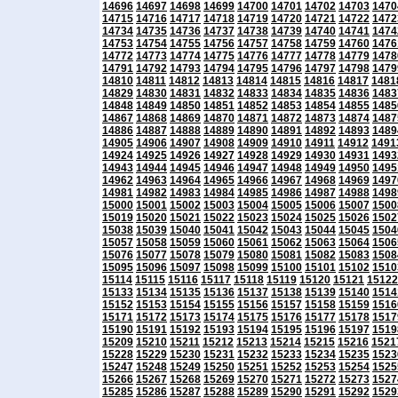
14696
14697
14698
14699
14700
14701
14702
14703
1470
14715
14716
14717
14718
14719
14720
14721
14722
1472
14734
14735
14736
14737
14738
14739
14740
14741
1474
14753
14754
14755
14756
14757
14758
14759
14760
1476
14772
14773
14774
14775
14776
14777
14778
14779
1478
14791
14792
14793
14794
14795
14796
14797
14798
1479
14810
14811
14812
14813
14814
14815
14816
14817
1481
14829
14830
14831
14832
14833
14834
14835
14836
1483
14848
14849
14850
14851
14852
14853
14854
14855
1485
14867
14868
14869
14870
14871
14872
14873
14874
1487
14886
14887
14888
14889
14890
14891
14892
14893
1489
14905
14906
14907
14908
14909
14910
14911
14912
1491
14924
14925
14926
14927
14928
14929
14930
14931
1493
14943
14944
14945
14946
14947
14948
14949
14950
1495
14962
14963
14964
14965
14966
14967
14968
14969
1497
14981
14982
14983
14984
14985
14986
14987
14988
1498
15000
15001
15002
15003
15004
15005
15006
15007
1500
15019
15020
15021
15022
15023
15024
15025
15026
1502
15038
15039
15040
15041
15042
15043
15044
15045
1504
15057
15058
15059
15060
15061
15062
15063
15064
1506
15076
15077
15078
15079
15080
15081
15082
15083
1508
15095
15096
15097
15098
15099
15100
15101
15102
1510
15114
15115
15116
15117
15118
15119
15120
15121
15122
15133
15134
15135
15136
15137
15138
15139
15140
1514
15152
15153
15154
15155
15156
15157
15158
15159
1516
15171
15172
15173
15174
15175
15176
15177
15178
1517
15190
15191
15192
15193
15194
15195
15196
15197
1519
15209
15210
15211
15212
15213
15214
15215
15216
1521
15228
15229
15230
15231
15232
15233
15234
15235
1523
15247
15248
15249
15250
15251
15252
15253
15254
1525
15266
15267
15268
15269
15270
15271
15272
15273
1527
15285
15286
15287
15288
15289
15290
15291
15292
1529