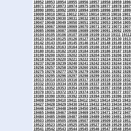
18952
18953
18954
18955
18956
18957
18958
18959
1896
18971
18972
18973
18974
18975
18976
18977
18978
1897
18990
18991
18992
18993
18994
18995
18996
18997
1899
19009
19010
19011
19012
19013
19014
19015
19016
1901
19028
19029
19030
19031
19032
19033
19034
19035
1903
19047
19048
19049
19050
19051
19052
19053
19054
1905
19066
19067
19068
19069
19070
19071
19072
19073
1907
19085
19086
19087
19088
19089
19090
19091
19092
1909
19104
19105
19106
19107
19108
19109
19110
19111
1911
19123
19124
19125
19126
19127
19128
19129
19130
1913
19142
19143
19144
19145
19146
19147
19148
19149
1915
19161
19162
19163
19164
19165
19166
19167
19168
1916
19180
19181
19182
19183
19184
19185
19186
19187
1918
19199
19200
19201
19202
19203
19204
19205
19206
1920
19218
19219
19220
19221
19222
19223
19224
19225
1922
19237
19238
19239
19240
19241
19242
19243
19244
1924
19256
19257
19258
19259
19260
19261
19262
19263
1926
19275
19276
19277
19278
19279
19280
19281
19282
1928
19294
19295
19296
19297
19298
19299
19300
19301
1930
19313
19314
19315
19316
19317
19318
19319
19320
1932
19332
19333
19334
19335
19336
19337
19338
19339
1934
19351
19352
19353
19354
19355
19356
19357
19358
1935
19370
19371
19372
19373
19374
19375
19376
19377
1937
19389
19390
19391
19392
19393
19394
19395
19396
1939
19408
19409
19410
19411
19412
19413
19414
19415
1941
19427
19428
19429
19430
19431
19432
19433
19434
1943
19446
19447
19448
19449
19450
19451
19452
19453
1945
19465
19466
19467
19468
19469
19470
19471
19472
1947
19484
19485
19486
19487
19488
19489
19490
19491
1949
19503
19504
19505
19506
19507
19508
19509
19510
1951
19522
19523
19524
19525
19526
19527
19528
19529
1953
19541
19542
19543
19544
19545
19546
19547
19548
1954