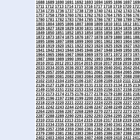
1688
1689
1690
1691
1692
1693
1694
1695
1696
1697
169
1711
1712
1713
1714
1715
1716
1717
1718
1719
1720
172
1734
1735
1736
1737
1738
1739
1740
1741
1742
1743
174
1757
1758
1759
1760
1761
1762
1763
1764
1765
1766
176
1780
1781
1782
1783
1784
1785
1786
1787
1788
1789
179
1803
1804
1805
1806
1807
1808
1809
1810
1811
1812
181
1826
1827
1828
1829
1830
1831
1832
1833
1834
1835
183
1849
1850
1851
1852
1853
1854
1855
1856
1857
1858
185
1872
1873
1874
1875
1876
1877
1878
1879
1880
1881
188
1895
1896
1897
1898
1899
1900
1901
1902
1903
1904
190
1918
1919
1920
1921
1922
1923
1924
1925
1926
1927
192
1941
1942
1943
1944
1945
1946
1947
1948
1949
1950
195
1964
1965
1966
1967
1968
1969
1970
1971
1972
1973
197
1987
1988
1989
1990
1991
1992
1993
1994
1995
1996
199
2010
2011
2012
2013
2014
2015
2016
2017
2018
2019
202
2033
2034
2035
2036
2037
2038
2039
2040
2041
2042
204
2056
2057
2058
2059
2060
2061
2062
2063
2064
2065
206
2079
2080
2081
2082
2083
2084
2085
2086
2087
2088
208
2102
2103
2104
2105
2106
2107
2108
2109
2110
2111
211
2126
2127
2128
2129
2130
2131
2132
2133
2134
2135
213
2149
2150
2151
2152
2153
2154
2155
2156
2157
2158
215
2172
2173
2174
2175
2176
2177
2178
2179
2180
2181
218
2195
2196
2197
2198
2199
2200
2201
2202
2203
2204
220
2218
2219
2220
2221
2222
2223
2224
2225
2226
2227
222
2241
2242
2243
2244
2245
2246
2247
2248
2249
2250
225
2264
2265
2266
2267
2268
2269
2270
2271
2272
2273
227
2287
2288
2289
2290
2291
2292
2293
2294
2295
2296
229
2310
2311
2312
2313
2314
2315
2316
2317
2318
2319
232
2333
2334
2335
2336
2337
2338
2339
2340
2341
2342
234
2356
2357
2358
2359
2360
2361
2362
2363
2364
2365
236
2379
2380
2381
2382
2383
2384
2385
2386
2387
2388
238
2402
2403
2404
2405
2406
2407
2408
2409
2410
2411
241