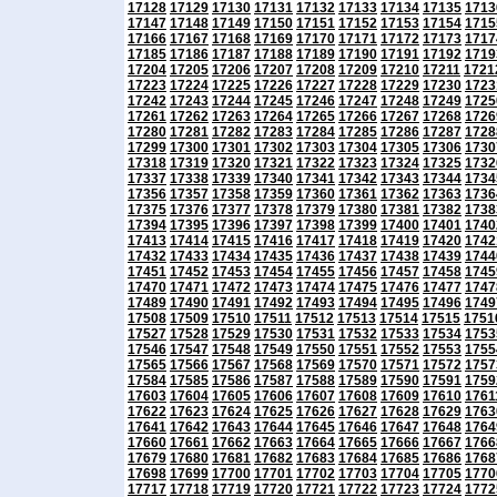
17128
17129
17130
17131
17132
17133
17134
17135
1713
17147
17148
17149
17150
17151
17152
17153
17154
1715
17166
17167
17168
17169
17170
17171
17172
17173
1717
17185
17186
17187
17188
17189
17190
17191
17192
1719
17204
17205
17206
17207
17208
17209
17210
17211
1721
17223
17224
17225
17226
17227
17228
17229
17230
1723
17242
17243
17244
17245
17246
17247
17248
17249
1725
17261
17262
17263
17264
17265
17266
17267
17268
1726
17280
17281
17282
17283
17284
17285
17286
17287
1728
17299
17300
17301
17302
17303
17304
17305
17306
1730
17318
17319
17320
17321
17322
17323
17324
17325
1732
17337
17338
17339
17340
17341
17342
17343
17344
1734
17356
17357
17358
17359
17360
17361
17362
17363
1736
17375
17376
17377
17378
17379
17380
17381
17382
1738
17394
17395
17396
17397
17398
17399
17400
17401
1740
17413
17414
17415
17416
17417
17418
17419
17420
1742
17432
17433
17434
17435
17436
17437
17438
17439
1744
17451
17452
17453
17454
17455
17456
17457
17458
1745
17470
17471
17472
17473
17474
17475
17476
17477
1747
17489
17490
17491
17492
17493
17494
17495
17496
1749
17508
17509
17510
17511
17512
17513
17514
17515
1751
17527
17528
17529
17530
17531
17532
17533
17534
1753
17546
17547
17548
17549
17550
17551
17552
17553
1755
17565
17566
17567
17568
17569
17570
17571
17572
1757
17584
17585
17586
17587
17588
17589
17590
17591
1759
17603
17604
17605
17606
17607
17608
17609
17610
1761
17622
17623
17624
17625
17626
17627
17628
17629
1763
17641
17642
17643
17644
17645
17646
17647
17648
1764
17660
17661
17662
17663
17664
17665
17666
17667
1766
17679
17680
17681
17682
17683
17684
17685
17686
1768
17698
17699
17700
17701
17702
17703
17704
17705
1770
17717
17718
17719
17720
17721
17722
17723
17724
1772