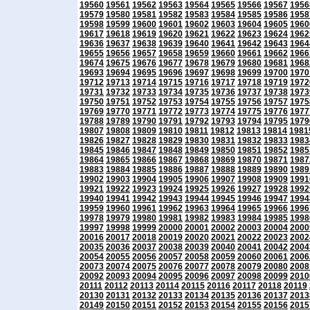
19560
19561
19562
19563
19564
19565
19566
19567
1956
19579
19580
19581
19582
19583
19584
19585
19586
1958
19598
19599
19600
19601
19602
19603
19604
19605
1960
19617
19618
19619
19620
19621
19622
19623
19624
1962
19636
19637
19638
19639
19640
19641
19642
19643
1964
19655
19656
19657
19658
19659
19660
19661
19662
1966
19674
19675
19676
19677
19678
19679
19680
19681
1968
19693
19694
19695
19696
19697
19698
19699
19700
1970
19712
19713
19714
19715
19716
19717
19718
19719
1972
19731
19732
19733
19734
19735
19736
19737
19738
1973
19750
19751
19752
19753
19754
19755
19756
19757
1975
19769
19770
19771
19772
19773
19774
19775
19776
1977
19788
19789
19790
19791
19792
19793
19794
19795
1979
19807
19808
19809
19810
19811
19812
19813
19814
1981
19826
19827
19828
19829
19830
19831
19832
19833
1983
19845
19846
19847
19848
19849
19850
19851
19852
1985
19864
19865
19866
19867
19868
19869
19870
19871
1987
19883
19884
19885
19886
19887
19888
19889
19890
1989
19902
19903
19904
19905
19906
19907
19908
19909
1991
19921
19922
19923
19924
19925
19926
19927
19928
1992
19940
19941
19942
19943
19944
19945
19946
19947
1994
19959
19960
19961
19962
19963
19964
19965
19966
1996
19978
19979
19980
19981
19982
19983
19984
19985
1998
19997
19998
19999
20000
20001
20002
20003
20004
2000
20016
20017
20018
20019
20020
20021
20022
20023
2002
20035
20036
20037
20038
20039
20040
20041
20042
2004
20054
20055
20056
20057
20058
20059
20060
20061
2006
20073
20074
20075
20076
20077
20078
20079
20080
2008
20092
20093
20094
20095
20096
20097
20098
20099
2010
20111
20112
20113
20114
20115
20116
20117
20118
20119
20130
20131
20132
20133
20134
20135
20136
20137
2013
20149
20150
20151
20152
20153
20154
20155
20156
2015